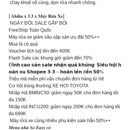
chạy khoẻ vô cùng, dọn rửa nhanh chóng.
[ 𝐀𝐥𝐨𝐡𝐚 𝐱 𝟑.𝟑 𝐱 𝐌𝐚́𝐲 𝐑𝐮̛̉𝐚 𝐗𝐞]
NGÀY ĐÔI, SALE GẤP BỘI
FreeShip Toàn Quốc
Máy rửa xe giảm sâu sập sàn ưu đãi 50%++
Mua là có quà
Voucher tích luỹ lên đến 400K
Flash Sale các khung giờ giảm đến 70%
Đ𝗶̉𝗻𝗵 𝗰𝗮𝗼 𝘀𝗮̆𝗻 𝘀𝗮𝗹𝗲 𝗻𝗵𝗮̣̂𝗻 𝗾𝘂𝗮̀ 𝗸𝗵𝘂̉𝗻𝗴: 𝗦𝗶𝗲̂𝘂 𝗵𝗼̣̂𝗶 𝗵
𝗼𝗮̀𝗻 𝘅𝘂 𝗦𝗵𝗼𝗽𝗲𝗲 𝟯-𝟯 – 𝗵𝗼𝗮̀𝗻 𝗹𝗲̂𝗻 đ𝗲̂́𝗻 𝟱𝟬%
Triệu mã miễn phí vận chuyển đơn hàng từ 0đ
Cơ hội trúng thưởng XE HƠI TOYOTA
Nhập mã BMINC50: giảm ngay 50K cho đơn hàng tối
đa 150K
Nhập mã INCU200: giảm ngay 200K cho đơn hàng tối
đa 699K
Máy rửa xe cùng nhiều phụ kiện sale hẳn 50%++
𝑴𝒆𝒏𝒖 𝒏𝒉𝒂̀ 𝑺𝒐 𝑬𝒂𝒔𝒚 𝒄𝒐́