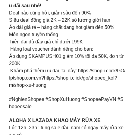
u đãi sau nhé!
Deal nào cũng hời, giảm sâu đến 90%
Siêu deal đồng giá 2K – 22K số lượng giới hạn
Áo dài giá rẻ – hàng chất đang hot giảm đến 50%
Món ngon truyền thống –
hiện đại đủ đầy giá chỉ dưới 199K
Hàng loạt voucher dành riêng cho bạn:
Áp dụng SKAMPUSH01 giảm 10% tối đa 50K, đơn từ
200K
Khám phá thêm ưu đãi, tại đây: https://shopii.click/GO/
fptshop.com.vn?https://shopii.click/go/shopee_kol?
m/shop-xu-huong
#NghienShopee #ShopXuHuong #ShopeePayVN #S
hopeesale
ALOHA X LAZADA KHAO MÁY RỬA XE
Lúc 12h -23h : tung sale đầu năm có ngay máy rửa xe
xin xò