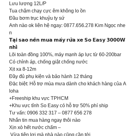
Lưu lượng 12L/P
Tua chậm chạy cực êm không lo ồn
Đầu bơm trục khuỷu ty sứ
Anh nào ok liên hệ ngay: 0877.656.278 Kim Ngọc nhe
n
𝗧𝗮̣𝗶 𝘀𝗮𝗼 𝗻𝗲̂𝗻 𝗺𝘂𝗮 𝗺𝗮́𝘆 𝗿𝘂̛̉𝗮 𝘅𝗲 𝗦𝗼 𝗘𝗮𝘀𝘆 𝟯𝟬𝟬𝟬𝗪
𝗻𝗵𝗶̉
Lõi toàn đồng 100%, máy mạnh áp lực từ 60-200bar
Có chỉnh áp, chống giật chống nước
Xịt xa 8-12m
Đầy đủ phụ kiện và bảo hành 12 tháng
Đặc biệt: Hỗ trợ mùa mưa dành cho khách hàng của A
loha
+Freeship khu vực TPHCM
+Khu vực tỉnh So Easy có hỗ trợ 50% phí ship
Tư vấn: 0906 332 317 – 0877 656 278
Nhắn tin mua hàng ngay thôi nào
Xịn xò hết nước chấm –
Vừa tiện lợi mà nhà nào cũng cần tới