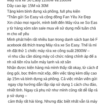
Máy rửa xe So Easy 2200W và 2800W
Dây cao áp: 15M và 30M
Tặng kèm bình đựng xà phồng, full phụ kiện
“Thân gửi So Easy và cộng đồng Fan Yêu Xe Đẹp
Xin chào mọi người, mình biết đến Máy rửa xe So Eas
y từ hàng xóm săn sale mua về sử dụng mỗi tuần chă
m cho xế yêu
Mình phát hiện rất nhiều bạn trong danh sách bạn bè F
acebook đã thích trang Máy rửa xe So Easy. Thế là mì
nh đặt thử 1 chiếc máy rửa xe công suất 2800W –
vì nhu cầu cần dùng máy có chức năng chỉnh áp để a
nh xã tiện rửa luôn máy lạnh và xịt sân
Nhận được kiện hàng mà mình thấy rất okay, từ cách đ
óng gói, bọc thêm mút xốp, đến việc tặng kèm dây cao
áp 15m và bình đựng xà phồng. Cả việc nhân viên gửi
ngay clip hướng dẫn lắp ráp sử dụng 1 cách chu đáo,
nhiệt tình. Ngay cả phụ nữ như mình cũng rất dễ lắp rá
p sử dụng –
cảm thấy rất hài lòng. Nhưng đặc biệt nhất vẫn là máy