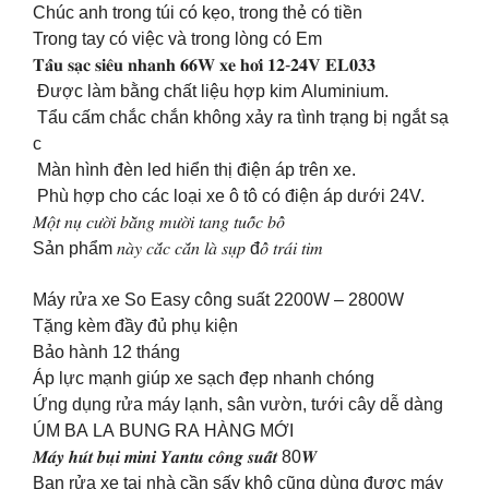
Chúc anh trong túi có kẹo, trong thẻ có tiền
Trong tay có việc và trong lòng có Em
𝐓𝐚̂̉𝐮 𝐬𝐚̣𝐜 𝐬𝐢𝐞̂𝐮 𝐧𝐡𝐚𝐧𝐡 𝟔𝟔𝐖 𝐱𝐞 𝐡𝐨̛𝐢 𝟏𝟐-𝟐𝟒𝐕 𝐄𝐋𝟎𝟑𝟑
Được làm bằng chất liệu hợp kim Aluminium.
Tẩu cấm chắc chắn không xảy ra tình trạng bị ngắt sạ
c
Màn hình đèn led hiển thị điện áp trên xe.
Phù hợp cho các loại xe ô tô có điện áp dưới 24V.
𝑀𝑜̣̂𝑡 𝑛𝑢̣ 𝑐𝑢̛𝑜̛̀𝑖 𝑏𝑎̆̀𝑛𝑔 𝑚𝑢̛𝑜̛̀𝑖 𝑡𝑎𝑛𝑔 𝑡𝑢𝑜̂́𝑐 𝑏𝑜̂̉
Sản phẩm 𝑛𝑎̀𝑦 𝑐𝑎̆́𝑐 𝑐𝑎̆́𝑛 𝑙𝑎̀ 𝑠𝑢̣𝑝 đ𝑜̂̉ 𝑡𝑟𝑎́𝑖 𝑡𝑖𝑚
Máy rửa xe So Easy công suất 2200W – 2800W
Tặng kèm đầy đủ phụ kiện
Bảo hành 12 tháng
Áp lực mạnh giúp xe sạch đẹp nhanh chóng
Ứng dụng rửa máy lạnh, sân vườn, tưới cây dễ dàng
ÚM BA LA BUNG RA HÀNG MỚI
𝑴𝒂́𝒚 𝒉𝒖́𝒕 𝒃𝒖̣𝒊 𝒎𝒊𝒏𝒊 𝒀𝒂𝒏𝒕𝒖 𝒄𝒐̂𝒏𝒈 𝒔𝒖𝒂̂́𝒕 80𝑾
Bạn rửa xe tại nhà cần sấy khô cũng dùng được máy