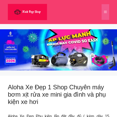
Chuyển
đến
Menu
nội
dung
Aloha Xe Đẹp 1 Shop Chuyên máy
bơm xịt rửa xe mini gia đình và phụ
kiện xe hơi
Aloha Xe Đẹp Phụ kiện lắp đặt đầy đủ ( kèm dây 15