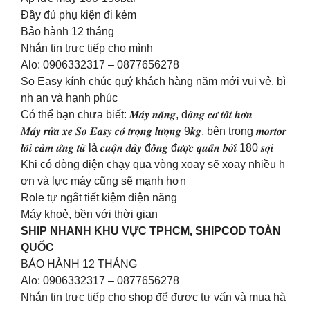
Đầy đủ phụ kiện đi kèm
Bảo hành 12 tháng
Nhắn tin trực tiếp cho mình
Alo: 0906332317 – 0877656278
So Easy kính chúc quý khách hàng năm mới vui vẻ, bì
nh an và hạnh phúc
Có thể bạn chưa biết: 𝑴𝒂́𝒚 𝒏𝒂̣̆𝒏𝒈, đ𝒐̣̂𝒏𝒈 𝒄𝒐̛ 𝒕𝒐̂́𝒕 𝒉𝒐̛𝒏
𝑴𝒂́𝒚 𝒓𝒖̛̉𝒂 𝒙𝒆 𝑺𝒐 𝑬𝒂𝒔𝒚 𝒄𝒐́ 𝒕𝒓𝒐̣𝒏𝒈 𝒍𝒖̛𝒐̛̣𝒏𝒈 9𝒌𝒈, bên trong 𝒎𝒐𝒓𝒕𝒐𝒓
𝒍𝒐̃𝒊 𝒄𝒂̉𝒎 𝒖̛́𝒏𝒈 𝒕𝒖̛̀ là 𝒄𝒖𝒐̣̂𝒏 𝒅𝒂̂𝒚 đ𝒐̂̀𝒏𝒈 đ𝒖̛𝒐̛̣𝒄 𝒒𝒖𝒂̂́𝒏 𝒃𝒐̛̉𝒊 180 𝒔𝒐̛̣𝒊
Khi có dòng điện chạy qua vòng xoay sẽ xoay nhiều h
ơn và lực máy cũng sẽ mạnh hơn
Role tự ngắt tiết kiệm điện năng
Máy khoẻ, bền với thời gian
SHIP NHANH KHU VỰC TPHCM, SHIPCOD TOÀN
QUỐC
BẢO HÀNH 12 THÁNG
Alo: 0906332317 – 0877656278
Nhắn tin trực tiếp cho shop để được tư vấn và mua hà