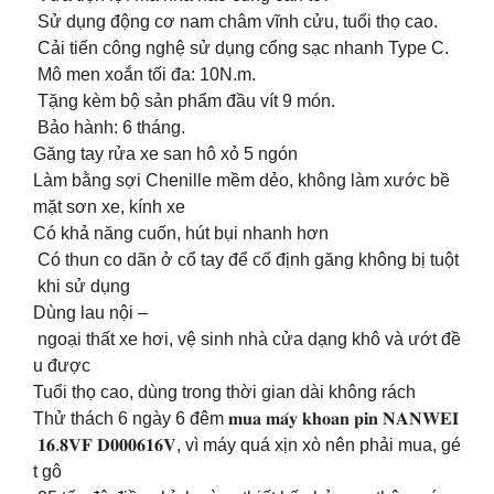
Sử dụng động cơ nam châm vĩnh cửu, tuổi thọ cao.
Cải tiến công nghệ sử dụng cổng sạc nhanh Type C.
Mô men xoắn tối đa: 10N.m.
Tặng kèm bộ sản phẩm đầu vít 9 món.
Bảo hành: 6 tháng.
Găng tay rửa xe san hô xỏ 5 ngón
Làm bằng sợi Chenille mềm dẻo, không làm xước bề
mặt sơn xe, kính xe
Có khả năng cuốn, hút bụi nhanh hơn
Có thun co dãn ở cổ tay để cố định găng không bị tuột
khi sử dụng
Dùng lau nội –
ngoại thất xe hơi, vệ sinh nhà cửa dạng khô và ướt đề
u được
Tuổi thọ cao, dùng trong thời gian dài không rách
Thử thách 6 ngày 6 đêm 𝐦𝐮𝐚 𝐦𝐚́𝐲 𝐤𝐡𝐨𝐚𝐧 𝐩𝐢𝐧 𝐍𝐀𝐍𝐖𝐄𝐈
𝟏𝟔.𝟖𝐕𝐅 𝐃𝟎𝟎𝟎𝟔𝟏𝟔𝐕, vì máy quá xịn xò nên phải mua, gé
t gô