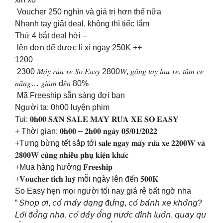
Voucher 250 nghìn và giá trị hơn thế nữa
Nhanh tay giật deal, không thì tiếc lắm
Thứ 4 bắt deal hời –
lên đơn để được lì xì ngay 250K ++
1200 –
2300 𝑀𝑎́𝑦 𝑟𝑢̛̉𝑎 𝑥𝑒 𝑆𝑜 𝐸𝑎𝑠𝑦 2800𝑊, 𝑔𝑎̆𝑛𝑔 𝑡𝑎𝑦 𝑙𝑎𝑢 𝑥𝑒, 𝑡𝑎̂́𝑚 𝑐𝑒
𝑛𝑎̆́𝑛𝑔… 𝑔𝑖𝑎̉𝑚 đ𝑒̂́𝑛 80%
Mã Freeship sẵn sàng đợi bạn
Người ta: 0h00 luyện phim
Tui: 𝟎𝐡𝟎𝟎 𝐒𝐀̆𝐍 𝐒𝐀𝐋𝐄 𝐌𝐀́𝐘 𝐑𝐔̛̉𝐀 𝐗𝐄 𝐒𝐎 𝐄𝐀𝐒𝐘
+ Thời gian: 𝟎𝐡𝟎𝟎 – 𝟐𝐡𝟎𝟎 𝐧𝐠𝐚̀𝐲 𝟎𝟓/𝟎𝟏/𝟐𝟎𝟐𝟐
+Tưng bừng tết sắp tới 𝐬𝐚𝐥𝐞 𝐧𝐠𝐚𝐲 𝐦𝐚́𝐲 𝐫𝐮̛̉𝐚 𝐱𝐞 𝟐𝟐𝟎𝟎𝐖 𝐯𝐚̀
𝟐𝟖𝟎𝟎𝐖 𝐜𝐮̀𝐧𝐠 𝐧𝐡𝐢𝐞̂̀𝐮 𝐩𝐡𝐮̣ 𝐤𝐢𝐞̣̂𝐧 𝐤𝐡𝐚́𝐜
+Mua hàng hưởng 𝐅𝐫𝐞𝐞𝐬𝐡𝐢𝐩
+𝐕𝐨𝐮𝐜𝐡𝐞𝐫 𝐭𝐢́𝐜𝐡 𝐥𝐮𝐲̃ mỗi ngày lên đến 𝟓𝟎𝟎𝐊
So Easy hẹn mọi người tối nay giá rẻ bất ngờ nha
” 𝘚𝘩𝘰𝘱 𝘰̛𝘪, 𝘤𝘰́ 𝘮𝘢́𝘺 𝘥𝘢̣𝘯𝘨 đ𝘶̛́𝘯𝘨, 𝘤𝘰́ 𝘣𝘢́𝘯𝘩 𝘹𝘦 𝘬𝘩𝘰̂𝘯𝘨?
𝘓𝘰̃𝘪 đ𝘰̂̀𝘯𝘨 𝘯𝘩𝘢, 𝘤𝘰́ 𝘥𝘢̂𝘺 𝘰̂́𝘯𝘨 𝘯𝘶̛𝘰̛́𝘤 𝘥𝘪́𝘯𝘩 𝘭𝘶𝘰̂𝘯, 𝘲𝘶𝘢𝘺 𝘲𝘶