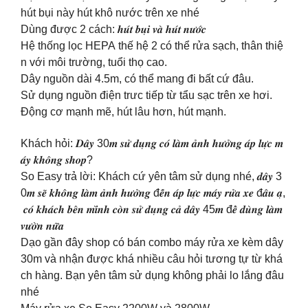
hút bụi này hút khô nước trên xe nhé
Dùng được 2 cách: 𝒉𝒖́𝒕 𝒃𝒖̣𝒊 𝒗𝒂̀ 𝒉𝒖́𝒕 𝒏𝒖̛𝒐̛́𝒄
Hệ thống lọc HEPA thế hệ 2 có thể rửa sạch, thân thiệ
n với môi trường, tuổi thọ cao.
Dây nguồn dài 4.5m, có thể mang đi bất cứ đâu.
Sử dụng nguồn điện trưc tiếp từ tẩu sạc trên xe hơi.
Động cơ mạnh mẽ, hút lâu hơn, hút mạnh.
Khách hỏi: 𝑫𝒂̂𝒚 30𝒎 𝒔𝒖̛̉ 𝒅𝒖̣𝒏𝒈 𝒄𝒐́ 𝒍𝒂̀𝒎 𝒂̉𝒏𝒉 𝒉𝒖̛𝒐̛̉𝒏𝒈 𝒂́𝒑 𝒍𝒖̛̣𝒄 𝒎
𝒂́𝒚 𝒌𝒉𝒐̂𝒏𝒈 𝒔𝒉𝒐𝒑?
So Easy trả lời: Khách cứ yên tâm sử dụng nhé, 𝒅𝒂̂𝒚 3
0𝒎 𝒔𝒆̃ 𝒌𝒉𝒐̂𝒏𝒈 𝒍𝒂̀𝒎 𝒂̉𝒏𝒉 𝒉𝒖̛𝒐̛̉𝒏𝒈 đ𝒆̂́𝒏 𝒂́𝒑 𝒍𝒖̛̣𝒄 𝒎𝒂́𝒚 𝒓𝒖̛̉𝒂 𝒙𝒆 đ𝒂̂𝒖 𝒂̣,
𝒄𝒐́ 𝒌𝒉𝒂́𝒄𝒉 𝒃𝒆̂𝒏 𝒎𝒊̀𝒏𝒉 𝒄𝒐̀𝒏 𝒔𝒖̛̉ 𝒅𝒖̣𝒏𝒈 𝒄𝒂̉ 𝒅𝒂̂𝒚 45𝒎 đ𝒆̂̉ 𝒅𝒖̀𝒏𝒈 𝒍𝒂̀𝒎
𝒗𝒖̛𝒐̛̀𝒏 𝒏𝒖̛̃𝒂
Dạo gần đây shop có bán combo máy rửa xe kèm dây
30m và nhận được khá nhiều câu hỏi tương tự từ khá
ch hàng. Bạn yên tâm sử dụng không phải lo lắng đâu
nhé