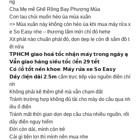
ng
Cha Mẹ mê Ghế Rồng Bay Phượng Múa
Con lau chùi muốn héo úa mùa xuân
=> Mùa xuân này không còn héo úa khi mua máy rửa x
e So Easy nhe – thương lắm mới chỉ đó hehe
Xịt phát nào chuẩn phát đó, dọn dẹp lẹ còn đi sắm đồ t
ết nữa
𝗧𝗣𝗛𝗖𝗠 𝗴𝗶𝗮𝗼 𝗵𝗼𝗮̉ 𝘁𝗼̂́𝗰 𝗻𝗵𝗮̣̂𝗻 𝗺𝗮́𝘆 𝘁𝗿𝗼𝗻𝗴 𝗻𝗴𝗮̀𝘆 𝗮̣
𝗩𝗮̂̃𝗻 𝗴𝗶𝗮𝗼 𝗵𝗮̀𝗻𝗴 𝘀𝗶𝗲̂𝘂 𝘁𝗼̂́𝗰 đ𝗲̂́𝗻 𝟮𝟵 𝘁𝗲̂́𝘁
𝗖𝗼́ đ𝗼̂̀ 𝘁𝗼̂́𝘁 𝗻𝗲̂𝗻 𝗸𝗵𝗼𝗲: 𝗠𝗮́𝘆 𝗿𝘂̛̉𝗮 𝘅𝗲 𝗦𝗼 𝗘𝗮𝘀𝘆
𝗗𝗮̂𝘆 đ𝗶𝗲̣̂𝗻 𝗱𝗮̀𝗶 𝟮.𝟱𝗺 cắm trực tiếp vào nguồn điện chí
nh
Không phải kê thêm ghế mà vẫn chạm đất
Tránh trường hợp không đủ tải cho máy do câu qua nh
iều ổ điện
Tránh mất thời gian dọn dẹp câu chia nhiều nguồn, rối
dây điện nguy hiểm
Đời còn dài, mình còn trẻ
Cái gì tiện lợi thì mình nên mua nhe