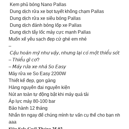
Kem phủ bóng Nano Pallas
Dung dịch rửa xe bọt tuyết không chạm Pallas
Dung dịch rửa xe siêu bóng Pallas
Dung dịch đánh bóng lốp xe Pallas
Dung dịch tẩy lốc máy cực mạnh Pallas
Muốn xế yêu sạch đẹp cứ ghé em nhé
–
𝘊𝘢̣̂𝘶 𝘩𝘰𝘢̀𝘯 𝘮𝘺̃ 𝘯𝘩𝘶̛ 𝘷𝘢̣̂𝘺, 𝘯𝘩𝘶̛𝘯𝘨 𝘭𝘢̣𝘪 𝘤𝘰́ 𝘮𝘰̣̂𝘵 𝘵𝘩𝘪𝘦̂́𝘶 𝘴𝘰́𝘵
– 𝘛𝘩𝘪𝘦̂́𝘶 𝘨𝘪̀ 𝘤𝘰̛?
– 𝘔𝘢́𝘺 𝘳𝘶̛̉𝘢 𝘹𝘦 𝘯𝘩𝘢̀ 𝘚𝘰 𝘌𝘢𝘴𝘺
Máy rửa xe So Easy 2200W
Thiết kế đẹp, gọn gàng
Hàng nguyên đai nguyên kiện
Nút an toàn tự động bật khi máy quá tải
Áp lực máy 80-100 bar
Bảo hành 12 tháng
Nhắn tin ngay để chúng mình tư vấn cụ thể cho bạn nh
aaa
𝐒𝐢𝐞̂𝐮 𝐒𝐚𝐥𝐞 𝐂𝐮𝐨̂́𝐢 𝐓𝐡𝐚́𝐧𝐠 𝟐𝟓.𝟎𝟐 –