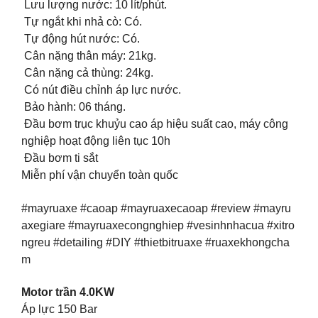
Lưu lượng nước: 10 lít/phút.
Tự ngắt khi nhả cò: Có.
Tự động hút nước: Có.
Cân nặng thân máy: 21kg.
Cân nặng cả thùng: 24kg.
Có nút điều chỉnh áp lực nước.
Bảo hành: 06 tháng.
Đầu bơm trục khuỷu cao áp hiệu suất cao, máy công
nghiệp hoạt động liên tục 10h
Đầu bơm ti sắt
Miễn phí vận chuyển toàn quốc
#mayruaxe #caoap #mayruaxecaoap #review #mayru
axegiare #mayruaxecongnghiep #vesinhnhacua #xitro
ngreu #detailing #DIY #thietbitruaxe #ruaxekhongcha
m
Motor trần 4.0KW
Áp lực 150 Bar