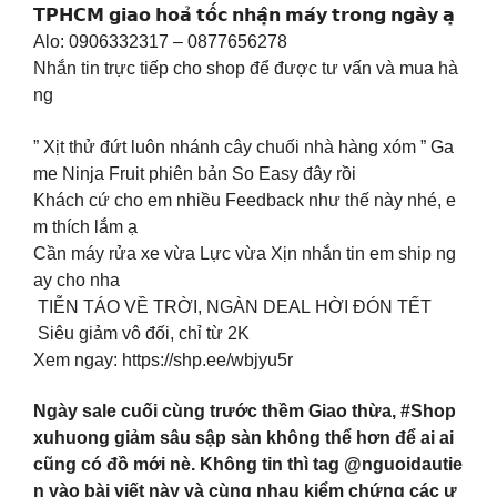
𝗧𝗣𝗛𝗖𝗠 𝗴𝗶𝗮𝗼 𝗵𝗼𝗮̉ 𝘁𝗼̂́𝗰 𝗻𝗵𝗮̣̂𝗻 𝗺𝗮́𝘆 𝘁𝗿𝗼𝗻𝗴 𝗻𝗴𝗮̀𝘆 𝗮̣
Alo: 0906332317 – 0877656278
Nhắn tin trực tiếp cho shop để được tư vấn và mua hà
ng
” Xịt thử đứt luôn nhánh cây chuối nhà hàng xóm ” Ga
me Ninja Fruit phiên bản So Easy đây rồi
Khách cứ cho em nhiều Feedback như thế này nhé, e
m thích lắm ạ
Cần máy rửa xe vừa Lực vừa Xịn nhắn tin em ship ng
ay cho nha
TIỄN TÁO VỀ TRỜI, NGÀN DEAL HỜI ĐÓN TẾT
Siêu giảm vô đối, chỉ từ 2K
Xem ngay: https://shp.ee/wbjyu5r
Ngày sale cuối cùng trước thềm Giao thừa, #Shop
xuhuong giảm sâu sập sàn không thể hơn để ai ai
cũng có đồ mới nè. Không tin thì tag @nguoidautie
n vào bài viết này và cùng nhau kiểm chứng các ư