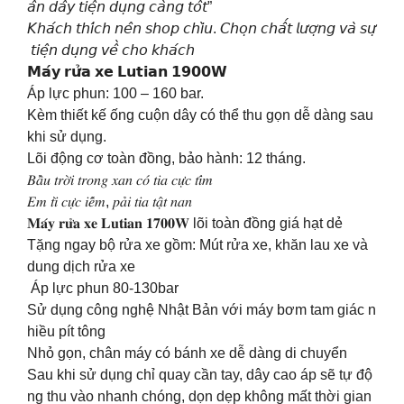
𝘢̂́𝘯 𝘥𝘢̂𝘺 𝘵𝘪𝘦̣̂𝘯 𝘥𝘶̣𝘯𝘨 𝘤𝘢̀𝘯𝘨 𝘵𝘰̂́𝘵”
𝘒𝘩𝘢́𝘤𝘩 𝘵𝘩𝘪́𝘤𝘩 𝘯𝘦̂𝘯 𝘴𝘩𝘰𝘱 𝘤𝘩𝘪̀𝘶. 𝘊𝘩𝘰̣𝘯 𝘤𝘩𝘢̂́𝘵 𝘭𝘶̛𝘰̛̣𝘯𝘨 𝘷𝘢̀ 𝘴𝘶̛̣
𝘵𝘪𝘦̣̂𝘯 𝘥𝘶̣𝘯𝘨 𝘷𝘦̂̀ 𝘤𝘩𝘰 𝘬𝘩𝘢́𝘤𝘩
𝗠𝗮́𝘆 𝗿𝘂̛̉𝗮 𝘅𝗲 𝗟𝘂𝘁𝗶𝗮𝗻 𝟭𝟵𝟬𝟬𝗪
Áp lực phun: 100 – 160 bar.
Kèm thiết kế ống cuộn dây có thể thu gọn dễ dàng sau
khi sử dụng.
Lõi động cơ toàn đồng, bảo hành: 12 tháng.
𝐵𝑎̂̀𝑢 𝑡𝑟𝑜̛̀𝑖 𝑡𝑟𝑜𝑛𝑔 𝑥𝑎𝑛 𝑐𝑜́ 𝑡𝑖𝑎 𝑐𝑢̛̣𝑐 𝑡𝑖́𝑚
𝐸𝑚 𝑡𝑖̀ 𝑐𝑢̛̣𝑐 𝑖𝑒̂́𝑚, 𝑝𝑎̉𝑖 𝑡𝑖𝑎 𝑡𝑎̣̂𝑡 𝑛𝑎𝑛
𝐌𝐚́𝐲 𝐫𝐮̛̉𝐚 𝐱𝐞 𝐋𝐮𝐭𝐢𝐚𝐧 𝟏𝟕𝟎𝟎𝐖 lõi toàn đồng giá hạt dẻ
Tặng ngay bộ rửa xe gồm: Mút rửa xe, khăn lau xe và
dung dịch rửa xe
Áp lực phun 80-130bar
Sử dụng công nghệ Nhật Bản với máy bơm tam giác n
hiều pít tông
Nhỏ gọn, chân máy có bánh xe dễ dàng di chuyển
Sau khi sử dụng chỉ quay cần tay, dây cao áp sẽ tự độ
ng thu vào nhanh chóng, dọn dẹp không mất thời gian