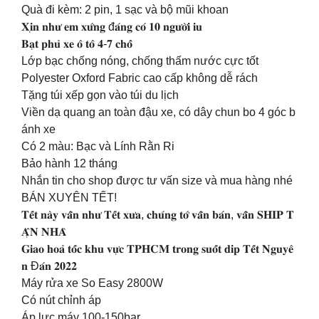
Quà đi kèm: 2 pin, 1 sạc và bộ mũi khoan
𝐗𝐢̣𝐧 𝐧𝐡𝐮̛ 𝐞𝐦 𝐱𝐮̛́𝐧𝐠 đ𝐚́𝐧𝐠 𝐜𝐨́ 𝟏𝟎 𝐧𝐠𝐮̛𝐨̛̀𝐢 𝐢𝐮
𝐁𝐚̣𝐭 𝐩𝐡𝐮̉ 𝐱𝐞 𝐨̂ 𝐭𝐨̂ 𝟒-𝟕 𝐜𝐡𝐨̂̉
Lớp bạc chống nóng, chống thấm nước cực tốt
Polyester Oxford Fabric cao cấp không dễ rách
Tặng túi xếp gọn vào túi du lịch
Viền dạ quang an toàn đậu xe, có dây chun bo 4 góc b
ánh xe
Có 2 màu: Bạc và Lính Rằn Ri
Bảo hành 12 tháng
Nhắn tin cho shop được tư vấn size và mua hàng nhé
BÁN XUYÊN TẾT!
𝐓𝐞̂́𝐭 𝐧𝐚̀𝐲 𝐯𝐚̂̃𝐧 𝐧𝐡𝐮̛ 𝐓𝐞̂́𝐭 𝐱𝐮̛𝐚, 𝐜𝐡𝐮́𝐧𝐠 𝐭𝐨̛́ 𝐯𝐚̂̃𝐧 𝐛𝐚́𝐧, 𝐯𝐚̂̃𝐧 𝐒𝐇𝐈𝐏 𝐓
𝐀̣̂𝐍 𝐍𝐇𝐀̀
𝐆𝐢𝐚𝐨 𝐡𝐨𝐚̉ 𝐭𝐨̂́𝐜 𝐤𝐡𝐮 𝐯𝐮̛̣𝐜 𝐓𝐏𝐇𝐂𝐌 𝐭𝐫𝐨𝐧𝐠 𝐬𝐮𝐨̂́𝐭 𝐝𝐢𝐩 𝐓𝐞̂́𝐭 𝐍𝐠𝐮𝐲𝐞̂
𝐧 Đ𝐚́𝐧 𝟐𝟎𝟐𝟐
Máy rửa xe So Easy 2800W
Có nút chỉnh áp
Áp lực máy 100-150bar