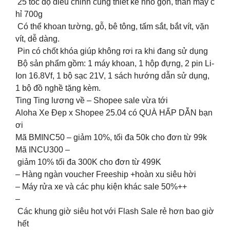
25 tốc độ điều chỉnh cùng thiết kế nhỏ gọn, thân máy c
hỉ 700g
Có thể khoan tường, gỗ, bê tông, tấm sắt, bắt vít, vặn
vít, dễ dàng.
Pin có chốt khóa giúp không rơi ra khi đang sử dụng
Bộ sản phẩm gồm: 1 máy khoan, 1 hộp đựng, 2 pin Li-
Ion 16.8Vf, 1 bộ sạc 21V, 1 sách hướng dẫn sử dụng,
1 bộ đồ nghề tặng kèm.
Ting Ting lương về – Shopee sale vừa tới
Aloha Xe Đẹp x Shopee 25.04 có QUÀ HẤP DẪN bạn
ơi
Mã BMINC50 – giảm 10%, tối đa 50k cho đơn từ 99k
Mã INCU300 –
giảm 10% tối đa 300K cho đơn từ 499K
– Hàng ngàn voucher Freeship +hoàn xu siêu hời
– Máy rửa xe và các phụ kiện khác sale 50%++
–
Các khung giờ siêu hot với Flash Sale rẻ hơn bao giờ
hết