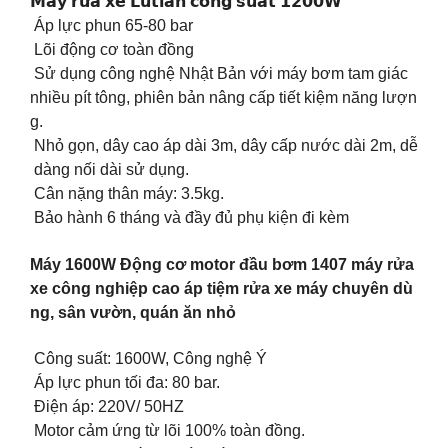
𝗠𝗮́𝘆 𝗿𝘂̛̉𝗮 𝘅𝗲 𝗟𝘂𝘁𝗶𝗮𝗻 𝗰𝗼̂𝗻𝗴 𝘀𝘂𝗮̂́𝘁 𝟭𝟮𝟬𝟬𝗪
Áp lực phun 65-80 bar
Lõi động cơ toàn đồng
Sử dụng công nghệ Nhật Bản với máy bơm tam giác
nhiều pít tông, phiên bản nâng cấp tiết kiệm năng lượn
g.
Nhỏ gọn, dây cao áp dài 3m, dây cấp nước dài 2m, dễ
dàng nối dài sử dụng.
Cân nặng thân máy: 3.5kg.
Bảo hành 6 tháng và đầy đủ phụ kiện đi kèm
Máy 1600W Động cơ motor đầu bơm 1407 máy rửa
xe công nghiệp cao áp tiệm rửa xe máy chuyên dù
ng, sân vườn, quán ăn nhỏ
Công suất: 1600W, Công nghệ Ý
Áp lực phun tối đa: 80 bar.
Điện áp: 220V/ 50HZ
Motor cảm ứng từ lõi 100% toàn đồng.