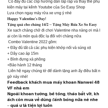
Có đầy đủ các clip hướng dẫn lắp ráp và thay thế phụ
kiện máy tại kênh Youtube của So Easy Shop
Lựa chọn ngay máy rửa xe ưng ý nhé
𝐇𝐚𝐩𝐩𝐲 𝐕𝐚𝐥𝐞𝐧𝐭𝐢𝐧𝐞’𝐬 𝐃𝐚𝐲!
𝐓𝐚̣̆𝐧𝐠 𝐪𝐮𝐚̀ 𝐜𝐡𝐨 𝐜𝐡𝐚̀𝐧𝐠 𝟏𝟒/𝟐 – 𝐓𝐚̣̆𝐧𝐠 𝐌𝐚́𝐲 𝐑𝐮̛̉𝐚 𝐗𝐞 𝐒𝐨 𝐄𝐚𝐬𝐲
Xe sạch chàng chở đi chơi Valentine nha nàng ơi mà l
ại còn là món quà độc lạ đối với chàng nữa
Combo Valentine 2022 gồm:
+ Đầy đủ tất cả các phụ kiện khớp nối và súng xịt
+ Dây cao áp 15m
+ Bình đựng xà phồng
+Bảo hành 12 tháng
Liên hệ ngay chúng tớ để dành tặng anh ấy điều bất n
gờ này nhé!
𝗙𝗲𝗲𝗱𝗯𝗮𝗰𝗸 𝗸𝗵𝗮́𝗰𝗵 𝗺𝘂𝗮 𝗺𝗮́𝘆 𝗸𝗵𝗼𝗮𝗻 𝗡𝗮𝗻𝘄𝗲𝗶 𝟰𝟴
𝗩𝗙 𝗻𝗵𝗮̀ 𝗲𝗺
𝗡𝗴𝗼𝗮̀𝗶 𝗸𝗵𝗼𝗮𝗻 𝘁𝘂̛𝗼̛̀𝗻𝗴, 𝗯𝗲̂ 𝘁𝗼̂𝗻𝗴, 𝘁𝗵𝗮́𝗼 𝗯𝗮̆́𝘁 𝘃𝗶́𝘁, 𝗸𝗵
𝗮́𝗰𝗵 𝗰𝗼̀𝗻 𝗺𝘂𝗮 𝘃𝗲̂̀ 𝗱𝘂̀𝗻𝗴 đ𝗮́𝗻𝗵 𝗯𝗼́𝗻𝗴 𝗻𝘂̛̃𝗮 𝗻𝗲̀ 𝗻𝗵𝗲
– 𝗾𝘂𝗮́ 𝘂̛ 𝗹𝗮̀ 𝘁𝗶𝗲̣̂𝗻 𝗹𝗼̛̣𝗶 𝗹𝘂𝗼̂𝗻