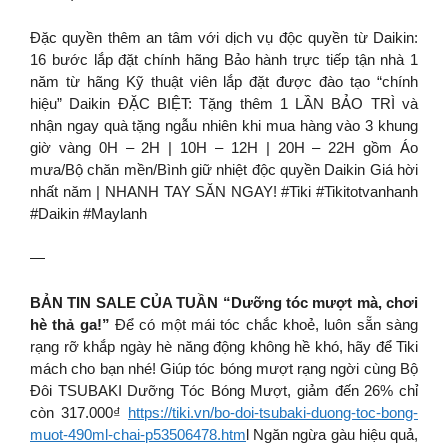
Đặc quyền thêm an tâm với dịch vụ độc quyền từ Daikin:
16 bước lắp đặt chính hãng Bảo hành trực tiếp tận nhà 1
năm từ hãng Kỹ thuật viên lắp đặt được đào tạo “chính
hiệu” Daikin ĐẶC BIỆT: Tặng thêm 1 LẦN BẢO TRÌ và
nhận ngay quà tặng ngẫu nhiên khi mua hàng vào 3 khung
giờ vàng 0H – 2H | 10H – 12H | 20H – 22H gồm Áo
mưa/Bộ chăn mền/Bình giữ nhiệt độc quyền Daikin Giá hời
nhất năm | NHANH TAY SĂN NGAY! #Tiki #Tikitotvanhanh
#Daikin #Maylanh
—
BẢN TIN SALE CỦA TUẦN “Dưỡng tóc mượt mà, chơi
hè thả ga!”
Để có một mái tóc chắc khoẻ, luôn sẵn sàng
rạng rỡ khắp ngày hè năng động không hề khó, hãy để Tiki
mách cho bạn nhé! Giúp tóc bóng mượt rạng ngời cùng Bộ
Đôi TSUBAKI Dưỡng Tóc Bóng Mượt, giảm đến 26% chỉ
còn 317.000₫
https://tiki.vn/bo-doi-tsubaki-duong-toc-bong-
muot-490ml-chai-p53506478.htm
l Ngăn ngừa gàu hiệu quả,