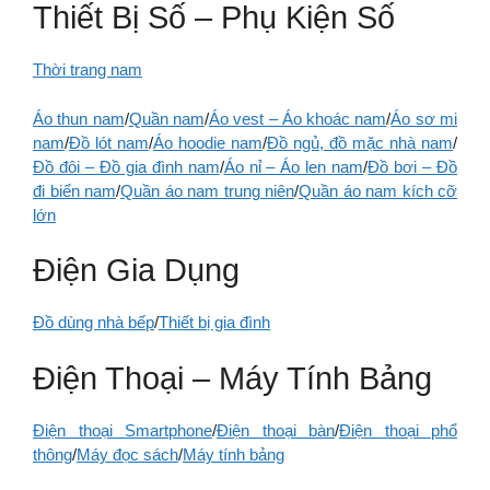
Thiết Bị Số – Phụ Kiện Số
Thời trang nam
Áo thun nam
/
Quần nam
/
Áo vest – Áo khoác nam
/
Áo sơ mi
nam
/
Đồ lót nam
/
Áo hoodie nam
/
Đồ ngủ, đồ mặc nhà nam
/
Đồ đôi – Đồ gia đình nam
/
Áo nỉ – Áo len nam
/
Đồ bơi – Đồ
đi biển nam
/
Quần áo nam trung niên
/
Quần áo nam kích cỡ
lớn
Điện Gia Dụng
Đồ dùng nhà bếp
/
Thiết bị gia đình
Điện Thoại – Máy Tính Bảng
Điện thoại Smartphone
/
Điện thoại bàn
/
Điện thoại phổ
thông
/
Máy đọc sách
/
Máy tính bảng