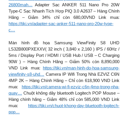
26800mah…
Adapter Sạc ANKER 511 Nano Pro 20W
Type-C Sạc Nhanh Tích Hợp PIQ 3.0 A2637 – Hàng Chính
Hãng – Giảm 34% chỉ còn 680,00VND Link mua:
https://tiki.vn/adapter-sac-anker-511-nano-pro-20w-type-
c…
Màn hình đồ họa Samsung ViewFinity S8 UHD
LS32B800PXEXXV( 32 inch ( 3,840 x 2,160 ) IPS / 60Hz /
5ms / Display Port / HDMI / USB Hub / USB – C Charging
90W ) – Hàng Chính Hãng – Giảm 50% còn 8,890,000
VND Link mua:
https://tiki.vn/man-hinh-do-hoa-samsung-
viewfinity-s8-uhd…
Camera IP Wifi Trong Nhà EZVIZ C6N
4MP 2K – Hàng Chính Hãng – Chỉ còn 618,900 VND Link
mua:
https://tiki.vn/camera-wi-fi-ezviz-c6n-4mp-trong-nha-
quay…
Chuột không dây bluetooth Logitech POP Mouse –
Hàng chính hãng – Giảm 48% chỉ còn 585,000 VND Link
mua:
https://tiki.vn/chuot-khong-day-bluetooth-logitech-
pop…