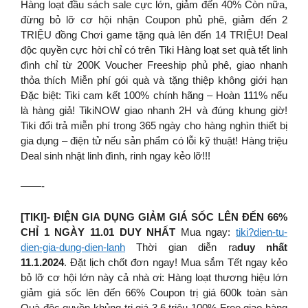
Hàng loạt đầu sách sale cực lớn, giảm đến 40% Còn nữa,
đừng bỏ lỡ cơ hội nhận Coupon phủ phê, giảm đến 2
TRIỆU đồng Chơi game tặng quà lên đến 14 TRIỆU! Deal
độc quyền cực hời chỉ có trên Tiki Hàng loạt set quà tết linh
đình chỉ từ 200K Voucher Freeship phủ phê, giao nhanh
thỏa thích Miễn phí gói quà và tặng thiệp không giới hạn
Đặc biệt: Tiki cam kết 100% chính hãng – Hoàn 111% nếu
là hàng giả! TikiNOW giao nhanh 2H và đúng khung giờ!
Tiki đổi trả miễn phí trong 365 ngày cho hàng nghìn thiết bị
gia dụng – điện tử nếu sản phẩm có lỗi kỹ thuật! Hàng triệu
Deal sinh nhật linh đình, rinh ngay kẻo lỡ!!!
——-
[TIKI]- ĐIỆN GIA DỤNG GIẢM GIÁ SỐC LÊN ĐẾN 66%
CHỈ 1 NGÀY 11.01 DUY NHẤT
Mua ngay:
tiki?dien-tu-
dien-gia-dung-dien-lanh
Thời gian diễn ra
duy nhất
11.1.2024
. Đặt lịch chốt đơn ngay! Mua sắm Tết ngay kẻo
bỏ lỡ cơ hội lớn này cả nhà ơi: Hàng loạt thương hiệu lớn
giảm giá sốc lên đến 66% Coupon trị giá 600k toàn sàn
Quà độc quyền khủng trị giá 3,6 triệu 100% Free giao hàng