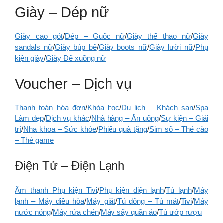
Giày – Dép nữ
Giày cao gót
/
Dép – Guốc nữ
/
Giày thể thao nữ
/
Giày
sandals nữ
/
Giày búp bê
/
Giày boots nữ
/
Giày lười nữ
/
Phụ
kiện giày
/
Giày Đế xuồng nữ
Voucher – Dịch vụ
Thanh toán hóa đơn
/
Khóa học
/
Du lịch – Khách sạn
/
Spa
Làm đẹp
/
Dịch vụ khác
/
Nhà hàng – Ăn uống
/
Sự kiện – Giải
trí
/
Nha khoa – Sức khỏe
/
Phiếu quà tặng
/
Sim số – Thẻ cào
– Thẻ game
Điện Tử – Điện Lạnh
Âm thanh Phụ kiện Tivi
/
Phụ kiện điện lạnh
/
Tủ lạnh
/
Máy
lạnh – Máy điều hòa
/
Máy giặt
/
Tủ đông – Tủ mát
/
Tivi
/
Máy
nước nóng
/
Máy rửa chén
/
Máy sấy quần áo
/
Tủ ướp rượu