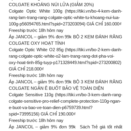
COLGATE KHOÁNG NÚI LỬA (GIẢM 20%)
Colgate Optic White 100g (https://tiki.vn/bo-4-kem-danh-
rang-lam-trang-rang-colgate-optic-white-tu-khoang-nui-lua-
100g-p56094765.html?spid=273203094) GIÁ CHỈ 160.000₫
Freeship trước 18h hôm nay
Áp JANCOL – giảm 9% đơn 99k BỘ 2 KEM ĐÁNH RĂNG
COLGATE OXY HOẠT TÍNH
Colgate Optic White O2 85g (https://tiki.vn/bo-2-kem-danh-
rang-colgate-optic-white-o2-lam-trang-rang-dot-pha-voi-
oxy-hoat-tinh-85g-tuyp-p171328449.html?spid=273200802)
GIÁ CHỈ 218.000₫
Freeship trước 18h hôm nay
Áp JANCOL – giảm 9% đơn 99k BỘ 3 KEM ĐÁNH RĂNG
COLGATE NGĂN Ê BUỐT BẢO VỆ TOÀN DIỆN
Colgate Sensitive 110g (https://tiki.vn/bo-3-kem-danh-rang-
colgate-sensitive-pro-relief-complete-protection-110g-ngan-
e-buot-va-bao-ve-toan-dien-p6759739.html?
spid=73995156) GIÁ CHỈ 190.000₫
Freeship trước 18h hôm nay
Áp JANCOL – giảm 9% đơn 99k Sách Trẻ giá tốt nhất