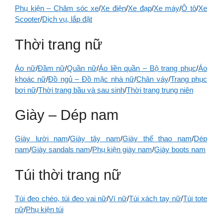
Phụ kiện – Chăm sóc xe
/
Xe điện
/
Xe đạp
/
Xe máy
/
Ô tô
/
Xe
Scooter
/
Dịch vụ, lắp đặt
Thời trang nữ
Áo nữ
/
Đầm nữ
/
Quần nữ
/
Áo liền quần – Bộ trang phục
/
Áo
khoác nữ
/
Đồ ngủ – Đồ mặc nhà nữ
/
Chân váy
/
Trang phục
bơi nữ
/
Thời trang bầu và sau sinh
/
Thời trang trung niên
Giày – Dép nam
Giày lười nam
/
Giày tây nam
/
Giày thể thao nam
/
Dép
nam
/
Giày sandals nam
/
Phụ kiện giày nam
/
Giày boots nam
Túi thời trang nữ
Túi đeo chéo, túi đeo vai nữ
/
Ví nữ
/
Túi xách tay nữ
/
Túi tote
nữ
/
Phụ kiện túi