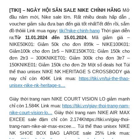
[TIKI] – NGÀY HỘI SĂN SALE NIKE CHÍNH HÃNG
Mở
đầu năm mới, Nike sale lớn. Rất nhiều deals hấp dẫn ,
voucher giảm sâu đưa bạn đến giá tốt nhấtTết đến rồi, sắm
đồ thôiiii Link mua ngay:
tiki?nike-chinh-hang
Thời gian diễn
ra:
Từ 11.01.2024 đến 15.01.2024.
Mã giảm giá –
NIKE50K01: Giảm 50k cho đơn 899k – NIKE100K01:
Giảm100k cho đơn 1tr5 – NIKE150KT01: Giảm 150k cho
đơn 2tr3 – 300KNIKET01: Giảm 300k cho đơn 3tr7 –
150KNIKE01: Giảm 150k cho đơn 2tr Một số deals hot Túi
thể thao unisex NIKE NK HERITAGE S CROSSBODY giá
nay chỉ còn 404K Link mua:
https://tiki.vn/tui-the-thao-
unisex-nike-nk-heritage-s…
Giày thời trang nam NIKE COURT VISION LO giảm mạnh
chỉ còn 1.584K Link mua:
https://tiki.vn/giay-thoi-trang-nam-
nike-court-vision-lo…
Giày thời trang nam NIKE AIR MAX
EXCEE sale đậm chỉ còn 2.174K
https://tiki.vn/giay-thoi-
trang-nam-nike-air-max-excee… Túi thể thao unisex NIKE
NK SHOE BOX BAG LARGE sale 25% Link mua: