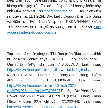
Deal giảm sốc mừng sinh nhật, còn chầng chờ gì nữa mà
không đặt ngay trên Tiki để không bỏ lỡ khoảng khắc này
nhỉ! Mua ngay tại :
tiki?cong-nghe-gia-hoi…
Thời gian diễn
ra :
duy nhất 11.1.2024.
Đặc biệt : Coupon Điện Gia Dụng
và Điện Tử – Điện Lạnh Nhập mã TKBDAYHANAT: Giảm
10% cho đơn từ 1.5Tr (tối đa 500K) Link lưu voucher:
tiki?
accesstrade-hot-coupon-tai-tiki
—
Top sản phẩm bán chạy tại Tiki: Bàn phím Bluetooth đa thiết
bị Logitech Pebble Keys 2 K380s – Hàng chính hãng –
Giảm tới 34% chỉ còn 749,000VND Link mua:
https://tiki.vn/ban-phim-bluetooth-da-thiet-bi-logitech…
MacBook Air M1 13 inch 2020 – Hàng Chính Hãng – Giảm
40% chỉ còn 18,500,000VND Link mua:
https://tiki.vn/macbook-air-m1-13-inch-2020-
p124742926.html?spid=73795627
Pin Sạc Dự Phòng Anker
PowerCore 26800mAh – A1277H11 (Đen) – Hàng Chính
Hãng – giảm 60% chỉ còn 799,000VND Link mua:
https://tiki.vn/pin-sac-du-phong-anker-powercore-