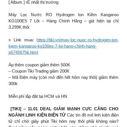
[ Album ] rẺ nhất thị trường
Máy Lọc Nước RO Hydrogen Ion Kiềm Kangaroo
KG100ES 7 Lõi – Hàng Chính Hãng – giá hiện tại chỉ
3.299K thôi
» Link mua:
https://tiki.vn/may-loc-nuoc-ro-hydrogen-ion-
kiem-kangaroo-kg100es-7-loi-hang-chinh-hang-
p57456756.html
Áp thêm coupon giảm thêm 500K
– Coupon Tiki Trading giảm 200K
– Mã Điện máy (còn mở đến hết hôm nay thôi) giảm thêm
300k
Miễn phí lắp đặt tại HCM và HN
[TIKI] – 11.01 DEAL GIẢM MẠNH CỰC CĂNG CHO
NGÀNH LINH KIỆN ĐIỆN TỬ
Các tín đồ mê linh kiện điện
tử chỉ chờ giây phút Tiki hôm nay thôi phải không nào?