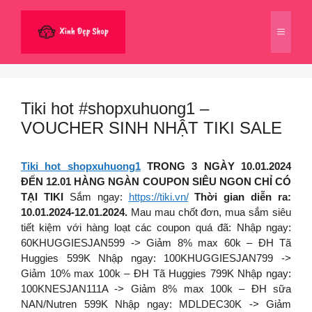
Chuyển
đến
Menu
nội
dung
Tiki hot #shopxuhuong1 –
VOUCHER SINH NHẬT TIKI SALE
Tiki hot shopxuhuong1
TRONG 3 NGÀY 10.01.2024
ĐẾN 12.01 HÀNG NGÀN COUPON SIÊU NGON CHỈ CÓ
TẠI TIKI
Sắm ngay:
https://tiki.vn/
Thời gian diễn ra:
10.01.2024-12.01.2024.
Mau mau chốt đơn, mua sắm siêu
tiết kiệm với hàng loạt các coupon quá đã: Nhập ngay:
60KHUGGIESJAN599 -> Giảm 8% max 60k – ĐH Tã
Huggies 599K Nhập ngay: 100KHUGGIESJAN799 ->
Giảm 10% max 100k – ĐH Tã Huggies 799K Nhập ngay:
100KNESJAN111A -> Giảm 8% max 100k – ĐH sữa
NAN/Nutren 599K Nhập ngay: MDLDEC30K -> Giảm