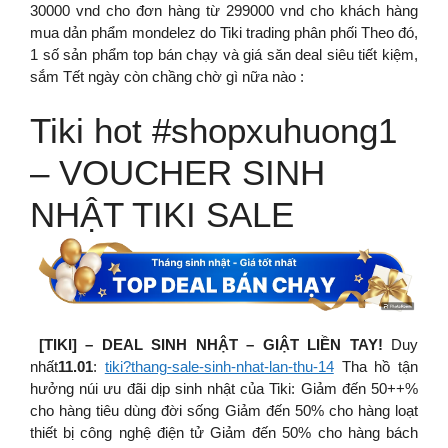
30000 vnd cho đơn hàng từ 299000 vnd cho khách hàng
mua dản phẩm mondelez do Tiki trading phân phối Theo đó,
1 số sản phẩm top bán chạy và giá săn deal siêu tiết kiệm,
sắm Tết ngày còn chầng chờ gì nữa nào :
Tiki hot #shopxuhuong1
– VOUCHER SINH
NHẬT TIKI SALE
[TIKI] – DEAL SINH NHẬT – GIẬT LIỀN TAY!
Duy
nhất
11.01
:
tiki?thang-sale-sinh-nhat-lan-thu-14
Tha hồ tận
hưởng núi ưu đãi dịp sinh nhật của Tiki: Giảm đến 50++%
cho hàng tiêu dùng đời sống Giảm đến 50% cho hàng loạt
thiết bị công nghệ điện tử Giảm đến 50% cho hàng bách