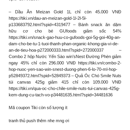
– Dầu Ăn Meizan Gold 1L chỉ còn 45.000 VNĐ
https://tiki.vn/dau-an-meizan-gold-1l-2l-5l-
p133683792.html?spid=4319477 – Bánh snack ăn dặm
hữu cơ cho bé GUfoods giảm sốc 54%
https://tiki.vn/snack-gao-huu-co-gufoods-goi-5g-goi-40g-an-
dam-cho-be-tu-1-tuoi-thanh-phan-organic-khong-gia-vi-de-
an-de-tieu-hoa-p272000333.html?spid=272000337 –
Combo 2 hộp Nước Yến Sào win’sNest Đường Phèn giảm
ngay 45% chỉ còn 296.000 VNĐ https://tiki.vn/combo-2-
hop-nuoc-yen-sao-win-snest-duong-phen-6-lo-70-ml-hop-
p52849372.html?spid=52849373 – Quả Óc Chó Smile Nuts
túi canvas 425g giảm 415 chỉ còn 109.000 VNĐ
https://tiki.vn/qua-oc-cho-chile-smile-nuts-tui-canvas-425g-
kem-dung-cu-tach-vo-p34481635.html?spid=34481636
Mã coupon Tiki còn số lượng ít
tranh thủ push thêm nhe mng ơi