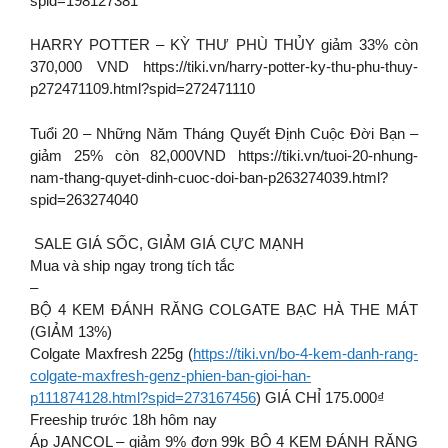
spid=198127381
HARRY POTTER – KỲ THƯ PHÙ THỦY giảm 33% còn
370,000 VND https://tiki.vn/harry-potter-ky-thu-phu-thuy-
p272471109.html?spid=272471110
Tuổi 20 – Những Năm Tháng Quyết Định Cuộc Đời Bạn –
giảm 25% còn 82,000VND https://tiki.vn/tuoi-20-nhung-
nam-thang-quyet-dinh-cuoc-doi-ban-p263274039.html?
spid=263274040
SALE GIÁ SỐC, GIẢM GIÁ CỰC MẠNH
Mua và ship ngay trong tích tắc
–
BỘ 4 KEM ĐÁNH RĂNG COLGATE BẠC HÀ THE MÁT
(GIẢM 13%)
Colgate Maxfresh 225g (
https://tiki.vn/bo-4-kem-danh-rang-
colgate-maxfresh-genz-phien-ban-gioi-han-
p111874128.html?spid=273167456
) GIÁ CHỈ 175.000₫
Freeship trước 18h hôm nay
Áp JANCOL – giảm 9% đơn 99k BỘ 4 KEM ĐÁNH RĂNG