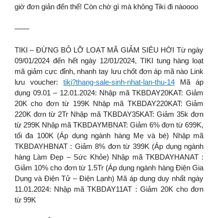
giờ đơn giản đến thế! Còn chờ gì mà không Tiki đi nàoooo
——
TIKI – ĐỪNG BỎ LỠ LOẠT MÃ GIẢM SIÊU HỜI Từ ngày
09/01/2024 đến hết ngày 12/01/2024, TIKI tung hàng loạt
mã giảm cực đỉnh, nhanh tay lưu chốt đơn áp mã nào Link
lưu voucher:
tiki?thang-sale-sinh-nhat-lan-thu-14
Mã áp
dụng 09.01 – 12.01.2024: Nhập mã TKBDAY20KAT: Giảm
20K cho đơn từ 199K Nhập mã TKBDAY220KAT: Giảm
220K đơn từ 2Tr Nhập mã TKBDAY35KAT: Giảm 35k đơn
từ 299K Nhập mã TKBDAYMBNAT: Giảm 6% đơn từ 699K,
tối đa 100K (Áp dụng ngành hàng Mẹ và bé) Nhập mã
TKBDAYHBNAT : Giảm 8% đơn từ 399K (Áp dụng ngành
hàng Làm Đẹp – Sức Khỏe) Nhập mã TKBDAYHANAT :
Giảm 10% cho đơn từ 1.5Tr (Áp dụng ngành hàng Điện Gia
Dụng và Điện Tử – Điện Lạnh) Mã áp dụng duy nhất ngày
11.01.2024: Nhập mã TKBDAY11AT : Giảm 20K cho đơn
từ 99K