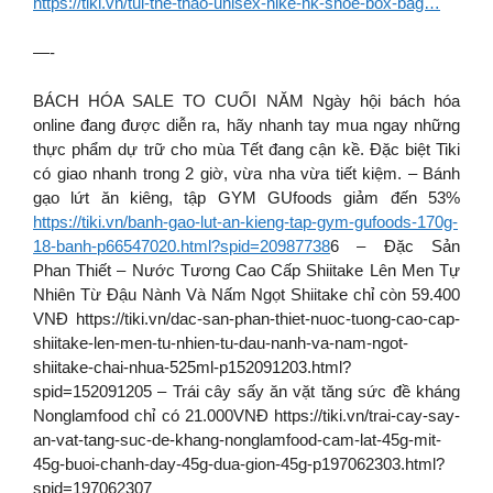
https://tiki.vn/tui-the-thao-unisex-nike-nk-shoe-box-bag…
—-
BÁCH HÓA SALE TO CUỐI NĂM Ngày hội bách hóa
online đang được diễn ra, hãy nhanh tay mua ngay những
thực phẩm dự trữ cho mùa Tết đang cận kề. Đặc biệt Tiki
có giao nhanh trong 2 giờ, vừa nha vừa tiết kiệm. – Bánh
gạo lứt ăn kiêng, tập GYM GUfoods giảm đến 53%
https://tiki.vn/banh-gao-lut-an-kieng-tap-gym-gufoods-170g-
18-banh-p66547020.html?spid=20987738
6 – Đặc Sản
Phan Thiết – Nước Tương Cao Cấp Shiitake Lên Men Tự
Nhiên Từ Đậu Nành Và Nấm Ngọt Shiitake chỉ còn 59.400
VNĐ https://tiki.vn/dac-san-phan-thiet-nuoc-tuong-cao-cap-
shiitake-len-men-tu-nhien-tu-dau-nanh-va-nam-ngot-
shiitake-chai-nhua-525ml-p152091203.html?
spid=152091205 – Trái cây sấy ăn vặt tăng sức đề kháng
Nonglamfood chỉ có 21.000VNĐ https://tiki.vn/trai-cay-say-
an-vat-tang-suc-de-khang-nonglamfood-cam-lat-45g-mit-
45g-buoi-chanh-day-45g-dua-gion-45g-p197062303.html?
spid=197062307