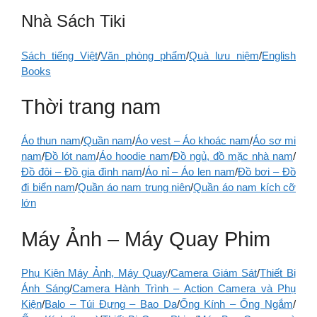
Nhà Sách Tiki
Sách tiếng Việt
/
Văn phòng phẩm
/
Quà lưu niệm
/
English
Books
Thời trang nam
Áo thun nam
/
Quần nam
/
Áo vest – Áo khoác nam
/
Áo sơ mi
nam
/
Đồ lót nam
/
Áo hoodie nam
/
Đồ ngủ, đồ mặc nhà nam
/
Đồ đôi – Đồ gia đình nam
/
Áo nỉ – Áo len nam
/
Đồ bơi – Đồ
đi biển nam
/
Quần áo nam trung niên
/
Quần áo nam kích cỡ
lớn
Máy Ảnh – Máy Quay Phim
Phụ Kiện Máy Ảnh, Máy Quay
/
Camera Giám Sát
/
Thiết Bị
Ánh Sáng
/
Camera Hành Trình – Action Camera và Phụ
Kiện
/
Balo – Túi Đựng – Bao Da
/
Ống Kính – Ống Ngắm
/