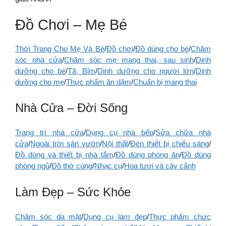
Đồ Chơi – Mẹ Bé
Thời Trang Cho Mẹ Và Bé
/
Đồ chơi
/
Đồ dùng cho bé
/
Chăm
sóc nhà cửa
/
Chăm sóc mẹ mang thai, sau sinh
/
Dinh
dưỡng cho bé
/
Tã, Bỉm
/
Dinh dưỡng cho người lớn
/
Dinh
dưỡng cho mẹ
/
Thực phẩm ăn dặm
/
Chuẩn bị mang thai
Nhà Cửa – Đời Sống
Trang trí nhà cửa
/
Dụng cụ nhà bếp
/
Sửa chữa nhà
cửa
/
Ngoài trời sân vườn
/
Nội thất
/
Đèn thiết bị chiếu sáng
/
Đồ dùng và thiết bị nhà tắm
/
Đồ dùng phòng ăn
/
Đồ dùng
phòng ngủ
/
Đồ thờ cúng
/
Nhạc cụ
/
Hoa tươi và cây cảnh
Làm Đẹp – Sức Khỏe
Chăm sóc da mặt
/
Dụng cụ làm đẹp
/
Thực phẩm chức