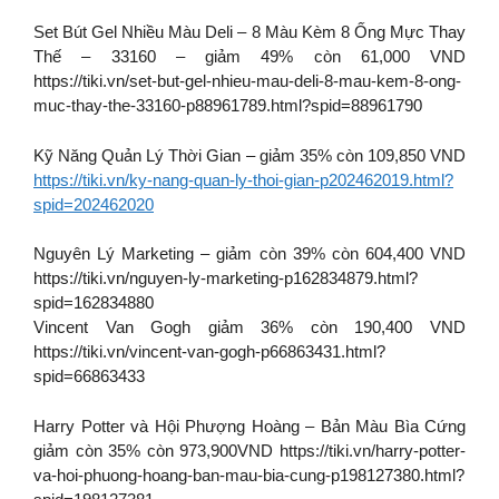
Set Bút Gel Nhiều Màu Deli – 8 Màu Kèm 8 Ống Mực Thay
Thế – 33160 – giảm 49% còn 61,000 VND
https://tiki.vn/set-but-gel-nhieu-mau-deli-8-mau-kem-8-ong-
muc-thay-the-33160-p88961789.html?spid=88961790
Kỹ Năng Quản Lý Thời Gian – giảm 35% còn 109,850 VND
https://tiki.vn/ky-nang-quan-ly-thoi-gian-p202462019.html?
spid=202462020
Nguyên Lý Marketing – giảm còn 39% còn 604,400 VND
https://tiki.vn/nguyen-ly-marketing-p162834879.html?
spid=162834880
Vincent Van Gogh giảm 36% còn 190,400 VND
https://tiki.vn/vincent-van-gogh-p66863431.html?
spid=66863433
Harry Potter và Hội Phượng Hoàng – Bản Màu Bìa Cứng
giảm còn 35% còn 973,900VND https://tiki.vn/harry-potter-
va-hoi-phuong-hoang-ban-mau-bia-cung-p198127380.html?