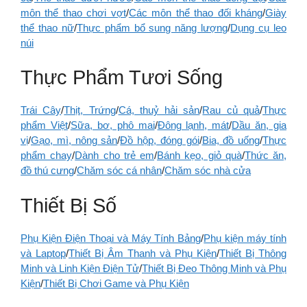
môn thể thao chơi vợt
/
Các môn thể thao đối kháng
/
Giày
thể thao nữ
/
Thực phẩm bổ sung năng lượng
/
Dụng cụ leo
núi
Thực Phẩm Tươi Sống
Trái Cây
/
Thịt, Trứng
/
Cá, thuỷ hải sản
/
Rau củ quả
/
Thực
phẩm Việt
/
Sữa, bơ, phô mai
/
Đông lạnh, mát
/
Dầu ăn, gia
vị
/
Gạo, mì, nông sản
/
Đồ hộp, đóng gói
/
Bia, đồ uống
/
Thực
phẩm chay
/
Dành cho trẻ em
/
Bánh kẹo, giỏ quà
/
Thức ăn,
đồ thú cưng
/
Chăm sóc cá nhân
/
Chăm sóc nhà cửa
Thiết Bị Số
Phụ Kiện Điện Thoại và Máy Tính Bảng
/
Phụ kiện máy tính
và Laptop
/
Thiết Bị Âm Thanh và Phụ Kiện
/
Thiết Bị Thông
Minh và Linh Kiện Điện Tử
/
Thiết Bị Đeo Thông Minh và Phụ
Kiện
/
Thiết Bị Chơi Game và Phụ Kiện