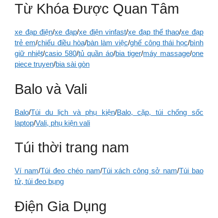
Từ Khóa Được Quan Tâm
xe đạp điện
/
xe đạp
/
xe điện vinfast
/
xe đạp thể thao
/
xe đạp
trẻ em
/
chiếu điều hòa
/
bàn làm việc
/
ghế công thái học
/
bình
giữ nhiệt
/
casio 580
/
tủ quần áo
/
bia tiger
/
máy massage
/
one
piece truyen
/
bia sài gòn
Balo và Vali
Balo
/
Túi du lịch và phụ kiện
/
Balo, cặp, túi chống sốc
laptop
/
Vali, phụ kiện vali
Túi thời trang nam
Ví nam
/
Túi đeo chéo nam
/
Túi xách công sở nam
/
Túi bao
tử, túi đeo bụng
Điện Gia Dụng