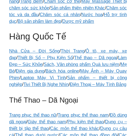
năng
/
Trang điểm
/
Chăm sóc cơ thể
/
Máy Massage Thiết bị
chăm sóc sức khỏe
/
Sản phẩm thiên nhiên Khác
/
Chăm sóc
tóc và da đầu
/
Chăm sóc cá nhân
/
Nước hoa
/
Hỗ trợ tình
dục
/
Bộ sản phẩm làm đẹp
/
Dược mỹ phẩm
Hàng Quốc Tế
Nhà Cửa – Đời Sống
/
Thời Trang
/
Ô tô, xe máy, xe
đạp
/
Thiết Bị Số – Phụ Kiện Số
/
Thể thao – Dã ngoại
/
Làm
Đẹp – Sức Khỏe
/
Sách, Văn phòng phẩm Quà lưu niệm
/
Mẹ
Bé
/
Điện gia dụng
/
Bách hóa online
/
Máy Ảnh – Máy Quay
Phim
/
Laptop Máy Vi Tính
/
Sản phẩm – thiết bị công
nghiệp
/
Tivi Thiết Bị Nghe Nhìn
/
Điện Thoại – Máy Tính Bảng
Thể Thao – Dã Ngoại
Trang phục thể thao nữ
/
Trang phục thể thao nam
/
Đồ dùng
dã ngoại
/
Giày thể thao nam
/
Phụ kiện thể thao
/
Dụng cụ –
thiết bị tập thể thao
/
Các môn thể thao khác
/
Dụng cụ câu
cá
/
Thể thao dưới nước
/
Các môn thể thao đồng đội
/
Các