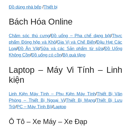
Đồ dùng nhà bếp
/
Thiết bị
Bách Hóa Online
Chăm sóc thú cưng
/
Đồ uống – Pha chế dạng bột
/
Thực
phẩm Đóng hộp và Khô
/
Gia Vị và Chế Biến
/
Đậu Hạt Các
Loại
/
Đồ Ăn Vặt
/
Sữa và các Sản phẩm từ sữa
/
Đồ Uống
Không Cồn
/
Đồ uống có cồn
/
Bộ quà tặng
Laptop – Máy Vi Tính – Linh
kiện
Linh Kiện Máy Tính – Phụ Kiện Máy Tính
/
Thiết Bị Văn
Phòng – Thiết Bị Ngoại Vi
/
Thiết Bị Mạng
/
Thiết Bị Lưu
Trữ
/
PC – Máy Tính Bộ
/
Laptop
Ô Tô – Xe Máy – Xe Đạp