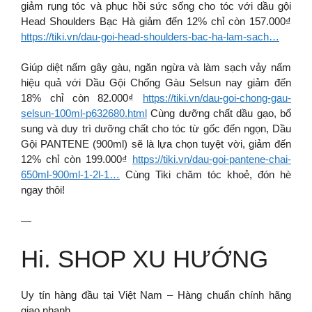
giảm rụng tóc và phục hồi sức sống cho tóc với dầu gội
Head Shoulders Bạc Hà giảm đến 12% chỉ còn 157.000₫
https://tiki.vn/dau-goi-head-shoulders-bac-ha-lam-sach…
Giúp diệt nấm gây gàu, ngăn ngừa và làm sạch vảy nấm
hiệu quả với Dầu Gội Chống Gàu Selsun nay giảm đến
18% chỉ còn 82.000₫
https://tiki.vn/dau-goi-chong-gau-
selsun-100ml-p632680.html
Cùng dưỡng chất dầu gạo, bổ
sung và duy trì dưỡng chất cho tóc từ gốc đến ngọn, Dầu
Gội PANTENE (900ml) sẽ là lựa chọn tuyệt vời, giảm đến
12% chỉ còn 199.000₫
https://tiki.vn/dau-goi-pantene-chai-
650ml-900ml-1-2l-1…
Cùng Tiki chăm tóc khoẻ, đón hè
ngay thôi!
—
Hi. SHOP XU HƯỚNG
Uy tín hàng đầu tại Việt Nam – Hàng chuẩn chính hãng
giao nhanh