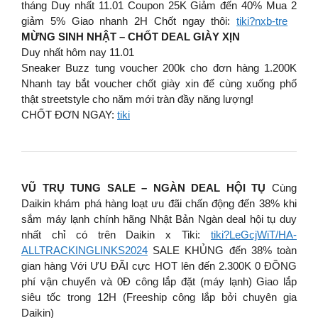
tháng Duy nhất 11.01 Coupon 25K Giảm đến 40% Mua 2
giảm 5% Giao nhanh 2H Chốt ngay thôi:
tiki?nxb-tre
MỪNG SINH NHẬT – CHỐT DEAL GIÀY XỊN
Duy nhất hôm nay 11.01
Sneaker Buzz tung voucher 200k cho đơn hàng 1.200K
Nhanh tay bắt voucher chốt giày xin để cùng xuống phố
thật streetstyle cho năm mới tràn đầy năng lượng!
CHỐT ĐƠN NGAY:
tiki
VŨ TRỤ TUNG SALE – NGÀN DEAL HỘI TỤ
Cùng
Daikin khám phá hàng loạt ưu đãi chấn động đến 38% khi
sắm máy lạnh chính hãng Nhật Bản Ngàn deal hội tụ duy
nhất chỉ có trên Daikin x Tiki:
tiki?LeGcjWiT/HA-
ALLTRACKINGLINKS2024
SALE KHỦNG đến 38% toàn
gian hàng Với ƯU ĐÃI cực HOT lên đến 2.300K 0 ĐỒNG
phí vận chuyển và 0Đ công lắp đặt (máy lạnh) Giao lắp
siêu tốc trong 12H (Freeship công lắp bởi chuyên gia
Daikin)