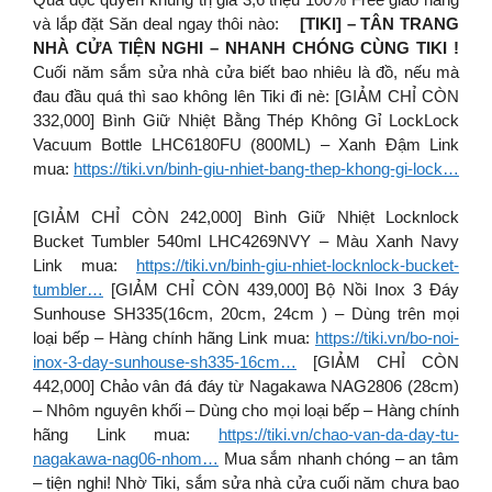
và lắp đặt Săn deal ngay thôi nào:
[TIKI] – TÂN TRANG
NHÀ CỬA TIỆN NGHI – NHANH CHÓNG CÙNG TIKI !
Cuối năm sắm sửa nhà cửa biết bao nhiêu là đồ, nếu mà
đau đầu quá thì sao không lên Tiki đi nè: [GIẢM CHỈ CÒN
332,000] Bình Giữ Nhiệt Bằng Thép Không Gỉ LockLock
Vacuum Bottle LHC6180FU (800ML) – Xanh Đậm Link
mua:
https://tiki.vn/binh-giu-nhiet-bang-thep-khong-gi-lock…
[GIẢM CHỈ CÒN 242,000] Bình Giữ Nhiệt Locknlock
Bucket Tumbler 540ml LHC4269NVY – Màu Xanh Navy
Link mua:
https://tiki.vn/binh-giu-nhiet-locknlock-bucket-
tumbler…
[GIẢM CHỈ CÒN 439,000] Bộ Nồi Inox 3 Đáy
Sunhouse SH335(16cm, 20cm, 24cm ) – Dùng trên mọi
loại bếp – Hàng chính hãng Link mua:
https://tiki.vn/bo-noi-
inox-3-day-sunhouse-sh335-16cm…
[GIẢM CHỈ CÒN
442,000] Chảo vân đá đáy từ Nagakawa NAG2806 (28cm)
– Nhôm nguyên khối – Dùng cho mọi loại bếp – Hàng chính
hãng Link mua:
https://tiki.vn/chao-van-da-day-tu-
nagakawa-nag06-nhom…
Mua sắm nhanh chóng – an tâm
– tiện nghi! Nhờ Tiki, sắm sửa nhà cửa cuối năm chưa bao