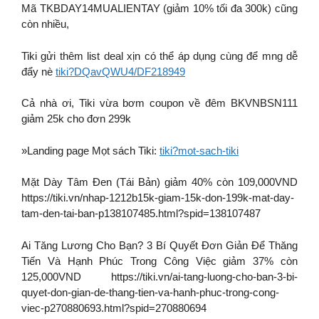
Mã TKBDAY14MUALIENTAY (giảm 10% tối đa 300k) cũng
còn nhiều,
Tiki gửi thêm list deal xịn có thể áp dụng cùng để mng dễ
đẩy nè
tiki?DQavQWU4/DF218949
Cả nhà ơi, Tiki vừa bơm coupon về đêm BKVNBSN111
giảm 25k cho đơn 299k
»Landing page Mọt sách Tiki:
tiki?mot-sach-tiki
Mặt Dày Tâm Đen (Tái Bản) giảm 40% còn 109,000VND
https://tiki.vn/nhap-1212b15k-giam-15k-don-199k-mat-day-
tam-den-tai-ban-p138107485.html?spid=138107487
Ai Tăng Lương Cho Bạn? 3 Bí Quyết Đơn Giản Để Thăng
Tiến Và Hạnh Phúc Trong Công Việc giảm 37% còn
125,000VND https://tiki.vn/ai-tang-luong-cho-ban-3-bi-
quyet-don-gian-de-thang-tien-va-hanh-phuc-trong-cong-
viec-p270880693.html?spid=270880694