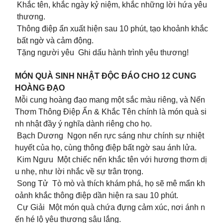
Khắc tên, khắc ngày kỷ niệm, khắc những lời hứa yêu
thương.
Thông điệp ẩn xuất hiện sau 10 phút, tạo khoảnh khắc
bất ngờ và cảm động.
Tặng người yêu Ghi dấu hành trình yêu thương!
MÓN QUÀ SINH NHẬT ĐỘC ĐÁO CHO 12 CUNG
HOÀNG ĐẠO
Mỗi cung hoàng đạo mang một sắc màu riêng, và Nến
Thơm Thông Điệp Ẩn & Khắc Tên chính là món quà si
nh nhật đầy ý nghĩa dành riêng cho họ.
Bạch Dương Ngọn nến rực sáng như chính sự nhiệt
huyết của họ, cùng thông điệp bất ngờ sau ánh lửa.
Kim Ngưu Một chiếc nến khắc tên với hương thơm dị
u nhẹ, như lời nhắc về sự trân trọng.
Song Tử Tò mò và thích khám phá, họ sẽ mê mẩn kh
oảnh khắc thông điệp dần hiện ra sau 10 phút.
Cự Giải Một món quà chứa đựng cảm xúc, nơi ánh n
ến hé lộ yêu thương sâu lắng.