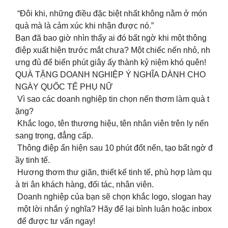
“Đôi khi, những điều đặc biệt nhất không nằm ở món
quà mà là cảm xúc khi nhận được nó.”
Bạn đã bao giờ nhìn thấy ai đó bất ngờ khi một thông
điệp xuất hiện trước mắt chưa? Một chiếc nến nhỏ, nh
ưng đủ để biến phút giây ấy thành kỷ niệm khó quên!
QUÀ TẶNG DOANH NGHIỆP Ý NGHĨA DÀNH CHO
NGÀY QUỐC TẾ PHỤ NỮ
Vì sao các doanh nghiệp tin chọn nến thơm làm quà t
ặng?
Khắc logo, tên thương hiệu, tên nhân viên trên ly nến
sang trọng, đẳng cấp.
Thông điệp ẩn hiện sau 10 phút đốt nến, tạo bất ngờ đ
ầy tinh tế.
Hương thơm thư giãn, thiết kế tinh tế, phù hợp làm qu
à tri ân khách hàng, đối tác, nhân viên.
Doanh nghiệp của bạn sẽ chọn khắc logo, slogan hay
một lời nhắn ý nghĩa? Hãy để lại bình luận hoặc inbox
để được tư vấn ngay!