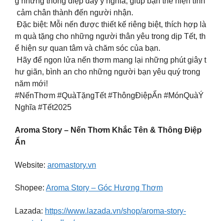
g những thông điệp đầy ý nghĩa, giúp bạn thể hiện tình
cảm chân thành đến người nhận.
Đặc biệt: Mỗi nến được thiết kế riêng biệt, thích hợp là
m quà tặng cho những người thân yêu trong dịp Tết, th
ể hiện sự quan tâm và chăm sóc của bạn.
Hãy để ngọn lửa nến thơm mang lại những phút giây t
hư giãn, bình an cho những người bạn yêu quý trong
năm mới!
#NếnThơm #QuàTặngTết #ThôngĐiệpẨn #MónQuàÝ
Nghĩa #Tết2025
Aroma Story – Nến Thơm Khắc Tên & Thông Điệp
Ẩn
Website:
aromastory.vn
Shopee:
Aroma Story – Góc Hương Thơm
Lazada:
https://www.lazada.vn/shop/aroma-story-