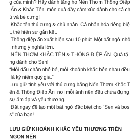
g của mình? Hãy dành tặng họ Nến Thơm Thông Điệp
Ẩn & Khắc Tên món quà đầy cảm xúc dành cho cả ch
ủ và bé cưng!
Khắc tên thú cưng & chủ nhân Cá nhân hóa riêng biệ
t, thể hiện sự gắn kết.
Thông điệp ẩn xuất hiện sau 10 phút Một bất ngờ nhỏ
, nhưng ý nghĩa lớn.
NẾN THƠM KHẮC TÊN & THÔNG ĐIỆP ẨN Quà tặ
ng dành cho Sen!
“Mỗi dấu chân nhỏ bé, mỗi khoảnh khắc bên nhau đều
là kỷ niệm quý giá.”
Lưu giữ tình yêu với thú cưng bằng Nến Thơm Khắc T
ên & Thông Điệp Ẩn nơi mỗi ánh nến đều chứa đựng
sự ấm áp và yêu thương.
Đặt ngay để tạo một bất ngờ đặc biệt cho “Sen và bos
s” của bạn!
LƯU GIỮ KHOẢNH KHẮC YÊU THƯƠNG TRÊN
NGỌN NẾN