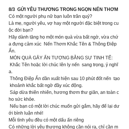
8/3 GỬI YÊU THƯƠNG TRONG NGỌN NẾN THƠM
Có một người phụ nữ bạn luôn trân quý?
Là mẹ, người yêu, vợ hay một người đặc biệt trong cu
ộc đời bạn?
Hãy dành tặng họ một món quà vừa bất ngờ, vừa chứ
a đựng cảm xúc Nến Thơm Khắc Tên & Thông Điệp
Ẩn.
MÓN QUÀ GÂY ẤN TƯỢNG BẰNG SỰ TINH TẾ:
Khắc Tên hoặc lời chúc lên ly nến sang trọng, ý nghĩ
a.
Thông Điệp Ẩn dần xuất hiện sau 10 phút đốt nến tạo
khoảnh khắc bất ngờ đầy xúc động.
Sáp dừa thiên nhiên, hương thơm thư giãn, an toàn c
ho sức khỏe.
Nếu bạn có một lời chúc muốn gửi gắm, hãy để lại dư
ới bình luận nhé!
Mỗi tình yêu đều có một dấu ấn riêng
Có những lời yêu thương không cần nói ra, chỉ cần m