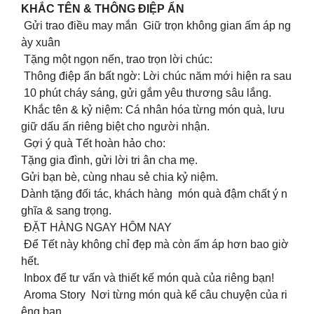
KHẮC TÊN & THÔNG ĐIỆP ẨN
Gửi trao điều may mắn Giữ trọn không gian ấm áp ng
ày xuân
Tặng một ngọn nến, trao trọn lời chúc:
Thông điệp ẩn bất ngờ: Lời chúc năm mới hiện ra sau
10 phút cháy sáng, gửi gắm yêu thương sâu lắng.
Khắc tên & kỷ niệm: Cá nhân hóa từng món quà, lưu
giữ dấu ấn riêng biệt cho người nhận.
Gợi ý quà Tết hoàn hảo cho:
Tặng gia đình, gửi lời tri ân cha mẹ.
Gửi bạn bè, cùng nhau sẻ chia kỷ niệm.
Dành tặng đối tác, khách hàng món quà đậm chất ý n
ghĩa & sang trọng.
ĐẶT HÀNG NGAY HÔM NAY
Để Tết này không chỉ đẹp mà còn ấm áp hơn bao giờ
hết.
Inbox để tư vấn và thiết kế món quà của riêng bạn!
Aroma Story Nơi từng món quà kể câu chuyện của ri
êng bạn.