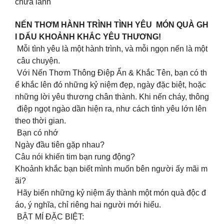
chữa lành
NẾN THƠM HÀNH TRÌNH TÌNH YÊU MÓN QUÀ GH
I DẤU KHOẢNH KHẮC YÊU THƯƠNG!
Mỗi tình yêu là một hành trình, và mỗi ngọn nến là một
câu chuyện.
Với Nến Thơm Thông Điệp Ẩn & Khắc Tên, bạn có th
ể khắc lên đó những kỷ niệm đẹp, ngày đặc biệt, hoặc
những lời yêu thương chân thành. Khi nến cháy, thông
điệp ngọt ngào dần hiện ra, như cách tình yêu lớn lên
theo thời gian.
Bạn có nhớ
Ngày đầu tiên gặp nhau?
Câu nói khiến tim bạn rung động?
Khoảnh khắc bạn biết mình muốn bên người ấy mãi m
ãi?
Hãy biến những kỷ niệm ấy thành một món quà độc đ
áo, ý nghĩa, chỉ riêng hai người mới hiểu.
BẬT MÍ ĐẶC BIỆT: