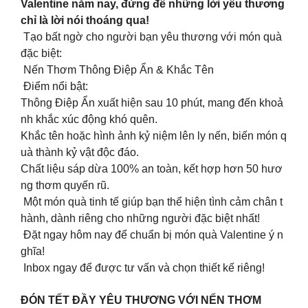
Valentine năm nay, đừng để những lời yêu thương
chỉ là lời nói thoáng qua!
Tạo bất ngờ cho người bạn yêu thương với món quà
đặc biệt:
Nến Thơm Thông Điệp Ẩn & Khắc Tên
Điểm nổi bật:
Thông Điệp Ẩn xuất hiện sau 10 phút, mang đến khoả
nh khắc xúc động khó quên.
Khắc tên hoặc hình ảnh kỷ niệm lên ly nến, biến món q
uà thành kỷ vật độc đáo.
Chất liệu sáp dừa 100% an toàn, kết hợp hơn 50 hươ
ng thơm quyến rũ.
Một món quà tinh tế giúp bạn thể hiện tình cảm chân t
hành, dành riêng cho những người đặc biệt nhất!
Đặt ngay hôm nay để chuẩn bị món quà Valentine ý n
ghĩa!
Inbox ngay để được tư vấn và chọn thiết kế riêng!
ĐÓN TẾT ĐẦY YÊU THƯƠNG VỚI NẾN THƠM