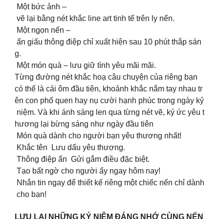
Một bức ảnh –
vẽ lại bằng nét khắc line art tinh tế trên ly nến.
Một ngọn nến –
ẩn giấu thông điệp chỉ xuất hiện sau 10 phút thắp sán
g.
Một món quà – lưu giữ tình yêu mãi mãi.
Từng đường nét khắc hoạ câu chuyện của riêng bạn
có thể là cái ôm đầu tiên, khoảnh khắc nắm tay nhau tr
ên con phố quen hay nụ cười hạnh phúc trong ngày kỷ
niệm. Và khi ánh sáng len qua từng nét vẽ, ký ức yêu t
hương lại bừng sáng như ngày đầu tiên
Món quà dành cho người bạn yêu thương nhất!
Khắc tên Lưu dấu yêu thương.
Thông điệp ẩn Gửi gắm điều đặc biệt.
Tạo bất ngờ cho người ấy ngay hôm nay!
Nhắn tin ngay để thiết kế riêng một chiếc nến chỉ dành
cho bạn!
LƯU LẠI NHỮNG KỶ NIỆM ĐÁNG NHỚ CÙNG NẾN