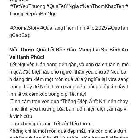
#TetYeuThuong #QuaTetYNgia #NenThomKhacTen #
ThongDiepAnBatNgo
#AromaStory #QuaTangThomTinh #Tet2025 #QuaTan
gCaoCap
Nến Thơm Quà Tết Độc Đáo, Mang Lại Sự Bình An
Và Hạnh Phúc!
Tết Nguyên Đán đang đến gần, và bạn đã chuẩn bị mó
n quà đặc biệt nào cho người thân yêu chưa? Nếu bạ
n đang tìm kiếm một món quà vừa ý nghĩa lại vừa sang
trọng, hãy để Nến thơm mang đến thông điệp ẩn đầy t
inh tế và cảm xúc trong dịp Tết này!
Tình cảm trọn vẹn qua “Thông Điệp Ẩn”: Khi nến cháy,
như tình yêu thương của bạn luôn hiện diện, ấm áp v
à vĩnh cửu.
Lựa chọn quà tặng Tết với Nến thơm:
Không chỉ là một món quà đẹp mắt, mà còn chứa đựn