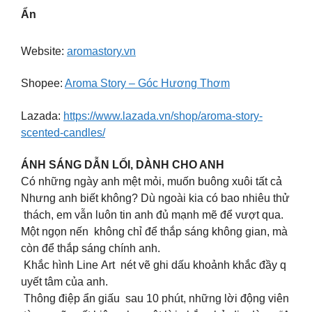
Ẩn
Website:
aromastory.vn
Shopee:
Aroma Story – Góc Hương Thơm
Lazada:
https://www.lazada.vn/shop/aroma-story-
scented-candles/
ÁNH SÁNG DẪN LỐI, DÀNH CHO ANH
Có những ngày anh mệt mỏi, muốn buông xuôi tất cả
Nhưng anh biết không? Dù ngoài kia có bao nhiêu thử
thách, em vẫn luôn tin anh đủ mạnh mẽ để vượt qua.
Một ngọn nến không chỉ để thắp sáng không gian, mà
còn để thắp sáng chính anh.
Khắc hình Line Art nét vẽ ghi dấu khoảnh khắc đầy q
uyết tâm của anh.
Thông điệp ẩn giấu sau 10 phút, những lời động viên