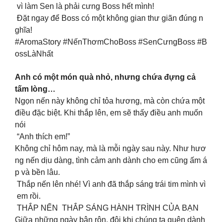
vì làm Sen là phải cưng Boss hết mình!
Đặt ngay để Boss có một không gian thư giãn đúng n
ghĩa!
#AromaStory #NếnThơmChoBoss #SenCưngBoss #B
ossLàNhất
Anh có một món quà nhỏ, nhưng chứa đựng cả
tấm lòng…
Ngọn nến này không chỉ tỏa hương, mà còn chứa một
điều đặc biệt. Khi thắp lên, em sẽ thấy điều anh muốn
nói
“Anh thích em!”
Không chỉ hôm nay, mà là mỗi ngày sau này. Như hươ
ng nến dịu dàng, tình cảm anh dành cho em cũng ấm á
p và bền lâu.
Thắp nến lên nhé! Vì anh đã thắp sáng trái tim mình vì
em rồi.
THẮP NẾN THẮP SÁNG HÀNH TRÌNH CỦA BẠN
Giữa những ngày bận rộn, đôi khi chúng ta quên dành