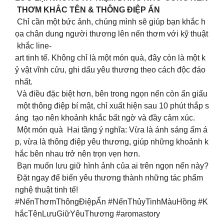
THƠM KHẮC TÊN & THÔNG ĐIỆP ẨN
Chỉ cần một bức ảnh, chúng mình sẽ giúp bạn khắc h
ọa chân dung người thương lên nến thơm với kỹ thuật
khắc line-
art tinh tế. Không chỉ là một món quà, đây còn là một k
ỷ vật vĩnh cửu, ghi dấu yêu thương theo cách độc đáo
nhất.
Và điều đặc biệt hơn, bên trong ngọn nến còn ẩn giấu
một thông điệp bí mật, chỉ xuất hiện sau 10 phút thắp s
áng tạo nên khoảnh khắc bất ngờ và đầy cảm xúc.
Một món quà Hai tầng ý nghĩa: Vừa là ánh sáng ấm á
p, vừa là thông điệp yêu thương, giúp những khoảnh k
hắc bên nhau trở nên trọn vẹn hơn.
Bạn muốn lưu giữ hình ảnh của ai trên ngọn nến này?
Đặt ngay để biến yêu thương thành những tác phẩm
nghệ thuật tinh tế!
#NếnThơmThôngĐiệpẨn #NếnThủyTinhMàuHồng #K
hắcTênLưuGiữYêuThương #aromastory