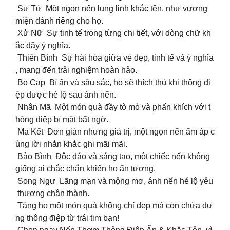
Sư Tử Một ngọn nến lung linh khắc tên, như vương
miện dành riêng cho họ.
Xử Nữ Sự tinh tế trong từng chi tiết, với dòng chữ kh
ắc đầy ý nghĩa.
Thiên Bình Sự hài hòa giữa vẻ đẹp, tinh tế và ý nghĩa
, mang đến trải nghiệm hoàn hảo.
Bọ Cạp Bí ẩn và sâu sắc, họ sẽ thích thú khi thông đi
ệp được hé lộ sau ánh nến.
Nhân Mã Một món quà đầy tò mò và phấn khích với t
hông điệp bí mật bất ngờ.
Ma Kết Đơn giản nhưng giá trị, một ngọn nến ấm áp c
ùng lời nhắn khắc ghi mãi mãi.
Bảo Bình Độc đáo và sáng tạo, một chiếc nến không
giống ai chắc chắn khiến họ ấn tượng.
Song Ngư Lãng mạn và mộng mơ, ánh nến hé lộ yêu
thương chân thành.
Tặng họ một món quà không chỉ đẹp mà còn chứa đự
ng thông điệp từ trái tim bạn!