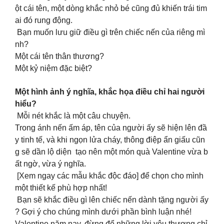
ột cái tên, một dòng khắc nhỏ bé cũng đủ khiến trái tim
ai đó rung động.
Bạn muốn lưu giữ điều gì trên chiếc nến của riêng mì
nh?
Một cái tên thân thương?
Một kỷ niệm đặc biệt?
Một hình ảnh ý nghĩa, khắc họa điều chỉ hai người
hiểu?
Mỗi nét khắc là một câu chuyện.
Trong ánh nến ấm áp, tên của người ấy sẽ hiện lên đầ
y tinh tế, và khi ngọn lửa cháy, thông điệp ẩn giấu cũn
g sẽ dần lộ diện tạo nên một món quà Valentine vừa b
ất ngờ, vừa ý nghĩa.
[Xem ngay các mẫu khắc độc đáo] để chọn cho mình
một thiết kế phù hợp nhất!
Bạn sẽ khắc điều gì lên chiếc nến dành tặng người ấy
? Gợi ý cho chúng mình dưới phần bình luận nhé!
Valentine năm nay, đừng để những lời yêu thương chỉ