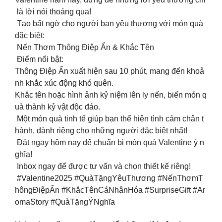
là lời nói thoáng qua!
Tạo bất ngờ cho người bạn yêu thương với món quà
đặc biệt:
Nến Thơm Thông Điệp Ẩn & Khắc Tên
Điểm nổi bật:
Thông Điệp Ẩn xuất hiện sau 10 phút, mang đến khoả
nh khắc xúc động khó quên.
Khắc tên hoặc hình ảnh kỷ niệm lên ly nến, biến món q
uà thành kỷ vật độc đáo.
Một món quà tinh tế giúp bạn thể hiện tình cảm chân t
hành, dành riêng cho những người đặc biệt nhất!
Đặt ngay hôm nay để chuẩn bị món quà Valentine ý n
ghĩa!
Inbox ngay để được tư vấn và chọn thiết kế riêng!
#Valentine2025 #QuàTặngYêuThương #NếnThơmT
hôngĐiệpẨn #KhắcTênCáNhânHóa #SurpriseGift #Ar
omaStory #QuàTặngÝNghĩa