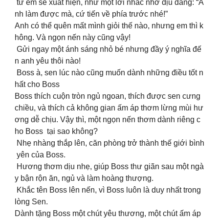
từ em sẽ xuất hiện, như một lời nhắc nhở dịu dàng: “A
nh làm được mà, cứ tiến về phía trước nhé!”
Anh có thể quên mất mình giỏi thế nào, nhưng em thì k
hông. Và ngọn nến này cũng vậy!
Gửi ngay một ánh sáng nhỏ bé nhưng đầy ý nghĩa đế
n anh yêu thôi nào!
Boss à, sen lúc nào cũng muốn dành những điều tốt n
hất cho Boss
Boss thích cuộn tròn ngủ ngoan, thích được sen cưng
chiều, và thích cả không gian ấm áp thơm lừng mùi hư
ơng dễ chịu. Vậy thì, một ngọn nến thơm dành riêng c
ho Boss tại sao không?
Nhẹ nhàng thắp lên, căn phòng trở thành thế giới bình
yên của Boss.
Hương thơm dịu nhẹ, giúp Boss thư giãn sau một ngà
y bận rộn ăn, ngủ và làm hoàng thượng.
Khắc tên Boss lên nến, vì Boss luôn là duy nhất trong
lòng Sen.
Dành tặng Boss một chút yêu thương, một chút ấm áp