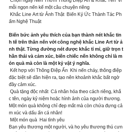
Chọn ngay Nến Thơm Thông Điệp Ẩn & Khắc Tên vì
mỗi ngọn nến kể một câu chuyện riêng
Khắc Line Art từ Ảnh Thật Biến Ký Ức Thành Tác Ph
ẩm Nghệ Thuật
Biến bức ảnh yêu thích của bạn thành nét khắc tin
h tế trên thân nến với công nghệ khắc Line Art từ ả
nh thật. Từng đường nét được khắc tỉ mỉ, giữ trọn t
hần thái và cảm xúc, biến chiếc nến không chỉ là m
ón quà mà còn là một kỷ vật ý nghĩa.
Kết hợp với Thông Điệp Ẩn Khi nến cháy, thông điệp
đặc biệt sẽ dần hiện ra, tạo nên khoảnh khắc bất ngờ
đầy cảm xúc.
Quà tặng độc nhất Cá nhân hóa theo cách riêng, khắ
c tên, ngày kỷ niệm hoặc hình ảnh của người thương.
Một món quà không chỉ đẹp mắt mà còn chứa đựng cả
m xúc và dấu ấn cá nhân!
Một món quà Hai tình yêu
Bạn yêu thương một người, và họ yêu thương thú cưn