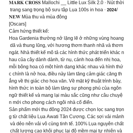
𝐌𝐀𝐑𝐊 𝐂𝐑𝐎𝐒𝐒 Mallochi __ Little Lux Silk 2.0 · Nút thời
trang sang trọng bộ sưu tập Lụa 100s in hoa · 𝟮𝟬𝟮𝟰/
𝐍𝐄𝐖 Mùa thu và mùa đông
[Oscars]
Cảm hứng thiết kế:
Hoa Gardenia thường nở lặng lẽ ở những vùng hoang
dã và thung lũng, với hương thơm thanh nhã và thơm
ngát. Nhà thiết kế mô tả các hình thức phát triển khác n
hau của cây dành dành, từ nụ, cánh hoa đến nhị hoa,
mỗi bông hoa có một hình dạng khác nhau và hình thứ
c chính là nở hoa, điều này làm tăng cảm giác căng th
ẳng về thị giác cho hoa văn. Về mặt kỹ thuật trình bày,
hình thức in toàn bộ làm tăng sự phong phú của ngôn
ngữ thiết kế và mang lại màu sắc cũng như câu chuyệ
n mới cho phong cách ngôi nhà cổ điển.
Sản phẩm mới thu đông 2024 được chọn lọc sang trọn
g từ chất liệu Lụa Awati Tân Cương. Các sợi vải mảnh
và dẻo nên vải vô cùng tinh tế. 100% Lụa nguyên chất
chất lượng cao khôi phục lại độ mềm mại tự nhiên và