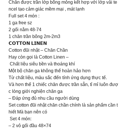
Chăn được trần lớp bông mỏng kết hợp với lớp vải te
ncel tạo cảm giác mềm mại , mát lạnh
Full set 4 món :
1 ga free sz
2 gối nằm 48-74
1 chăn trần bông 2m-2m3
𝗖𝗢𝗧𝗧𝗢𝗡 𝗟𝗜𝗡𝗘𝗡
Cotton đũi nhật – Chăn Chần
Hay còn gọi là Cotton Linen –
Chất liệu siêu bền và thoáng khí
Một bộ chăn ga không thể hoàn hảo hơn
Từ chất liệu, màu sắc đến tính ứng dụng thực tế.
Và hơn thế 1 chiếc chăn được trần sẵn, tỉ mỉ luôn đượ
c lòng giới nghiện chăn ga
– Đáp ứng đủ nhu cầu người dùng
Set cotton đũi nhật chăn chần chính là sản phẩm cần t
hiết Mà bạn nên có
Set 4 món:
– 2 vỏ gối đầu 48×74