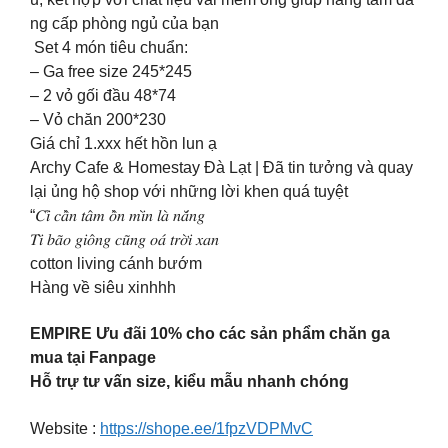
ng cấp phòng ngủ của bạn
Set 4 món tiêu chuẩn:
– Ga free size 245*245
– 2 vỏ gối đầu 48*74
– Vỏ chăn 200*230
Giá chỉ 1.xxx hết hồn lun ạ
Archy Cafe & Homestay Đà Lạt | Đã tin tưởng và quay
lại ủng hộ shop với những lời khen quá tuyệt
“𝐶𝑖̉ 𝑐𝑎̂̀𝑛 𝑡𝑎̂𝑚 𝑜̂̀𝑛 𝑚𝑖̀𝑛 𝑙𝑎̀ 𝑛𝑎̆́𝑛𝑔
𝑇𝑖̀ 𝑏𝑎̃𝑜 𝑔𝑖𝑜̂𝑛𝑔 𝑐𝑢̃𝑛𝑔 𝑜𝑎́ 𝑡𝑟𝑜̛̀𝑖 𝑥𝑎𝑛
cotton living cánh bướm
Hàng về siêu xinhhh
EMPIRE Ưu đãi 10% cho các sản phẩm chăn ga
mua tại Fanpage
Hỗ trự tư vấn size, kiểu mẫu nhanh chóng
Website :
https://shope.ee/1fpzVDPMvC