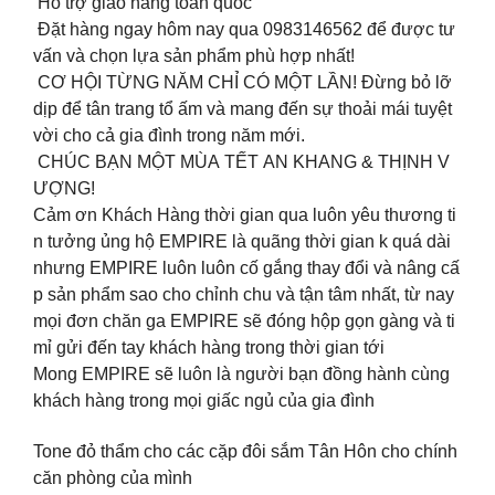
Hỗ trợ giao hàng toàn quốc
Đặt hàng ngay hôm nay qua 0983146562 để được tư
vấn và chọn lựa sản phẩm phù hợp nhất!
CƠ HỘI TỪNG NĂM CHỈ CÓ MỘT LẦN! Đừng bỏ lỡ
dịp để tân trang tổ ấm và mang đến sự thoải mái tuyệt
vời cho cả gia đình trong năm mới.
CHÚC BẠN MỘT MÙA TẾT AN KHANG & THỊNH V
ƯỢNG!
Cảm ơn Khách Hàng thời gian qua luôn yêu thương ti
n tưởng ủng hộ EMPIRE là quãng thời gian k quá dài
nhưng EMPIRE luôn luôn cố gắng thay đổi và nâng cấ
p sản phẩm sao cho chỉnh chu và tận tâm nhất, từ nay
mọi đơn chăn ga EMPIRE sẽ đóng hộp gọn gàng và ti
mỉ gửi đến tay khách hàng trong thời gian tới
Mong EMPIRE sẽ luôn là người bạn đồng hành cùng
khách hàng trong mọi giấc ngủ của gia đình
Tone đỏ thẩm cho các cặp đôi sắm Tân Hôn cho chính
căn phòng của mình