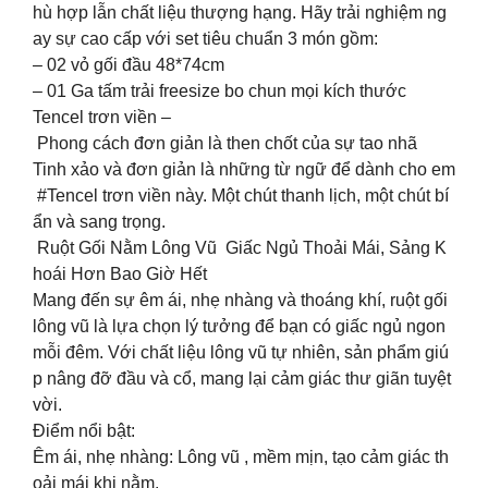
hù hợp lẫn chất liệu thượng hạng. Hãy trải nghiệm ng
ay sự cao cấp với set tiêu chuẩn 3 món gồm:
– 02 vỏ gối đầu 48*74cm
– 01 Ga tấm trải freesize bo chun mọi kích thước
Tencel trơn viền –
Phong cách đơn giản là then chốt của sự tao nhã
Tinh xảo và đơn giản là những từ ngữ để dành cho em
#Tencel trơn viền này. Một chút thanh lịch, một chút bí
ẩn và sang trọng.
Ruột Gối Nằm Lông Vũ Giấc Ngủ Thoải Mái, Sảng K
hoái Hơn Bao Giờ Hết
Mang đến sự êm ái, nhẹ nhàng và thoáng khí, ruột gối
lông vũ là lựa chọn lý tưởng để bạn có giấc ngủ ngon
mỗi đêm. Với chất liệu lông vũ tự nhiên, sản phẩm giú
p nâng đỡ đầu và cổ, mang lại cảm giác thư giãn tuyệt
vời.
Điểm nổi bật:
Êm ái, nhẹ nhàng: Lông vũ , mềm mịn, tạo cảm giác th
oải mái khi nằm.