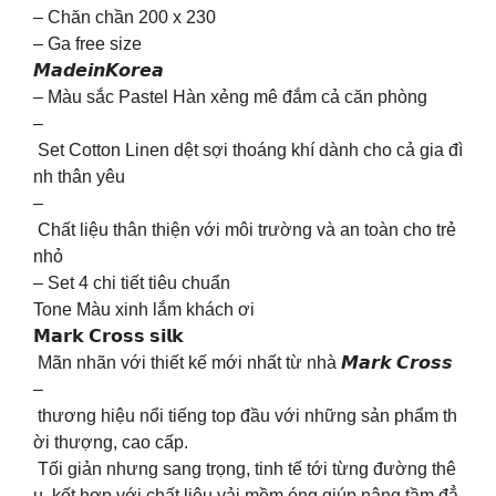
– Chăn chần 200 x 230
– Ga free size
𝙈𝙖𝙙𝙚𝙞𝙣𝙆𝙤𝙧𝙚𝙖
– Màu sắc Pastel Hàn xẻng mê đắm cả căn phòng
–
Set Cotton Linen dệt sợi thoáng khí dành cho cả gia đì
nh thân yêu
–
Chất liệu thân thiện với môi trường và an toàn cho trẻ
nhỏ
– Set 4 chi tiết tiêu chuẩn
Tone Màu xinh lắm khách ơi
𝗠𝗮𝗿𝗸 𝗖𝗿𝗼𝘀𝘀 𝘀𝗶𝗹𝗸
Mãn nhãn với thiết kế mới nhất từ nhà 𝙈𝙖𝙧𝙠 𝘾𝙧𝙤𝙨𝙨
–
thương hiệu nổi tiếng top đầu với những sản phẩm th
ời thượng, cao cấp.
Tối giản nhưng sang trọng, tinh tế tới từng đường thê
u, kết hợp với chất liệu vải mềm óng giúp nâng tầm đẳ