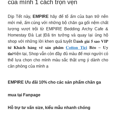
của mình 1 cách trọn vẹn
Dịp Tết này,
EMPIRE
hãy để tổ ấm của bạn trở nên
mới mẻ, ấm cúng với những bộ chăn ga gối nệm chất
lượng vượt trội từ EMPIRE Bedding Archy Cafe &
Homestay Đà Lạt |Đã tin tưởng và quay lại ủng hộ
shop với những lời khen quá tuyệt ️Đ𝐚́𝐧𝐡 𝐠𝐢𝐚́ 𝟓 𝐬𝐚𝐨 𝐕𝐈𝐏
𝐭𝐮̛̀ 𝐊𝐡𝐚́𝐜𝐡 𝐡𝐚̀𝐧𝐠 𝐯𝐞̂̀ 𝐬𝐚̉𝐧 𝐩𝐡𝐚̂̉𝐦
𝐂𝐨𝐭𝐭𝐨𝐧 𝐓𝐢𝐜𝐢
𝐁𝐞̀𝐨 – 𝐔𝐲
𝐭𝐢́𝐧Hiện tại, Shop vẫn còn đầy đủ màu để mọi người có
thế lựa chọn cho mình màu sắc thật ưng ý dành cho
căn phòng của mình ạ
EMPIRE Ưu đãi 10% cho các sản phẩm chăn ga
mua tại Fanpage
Hỗ trự tư vấn size, kiểu mẫu nhanh chóng