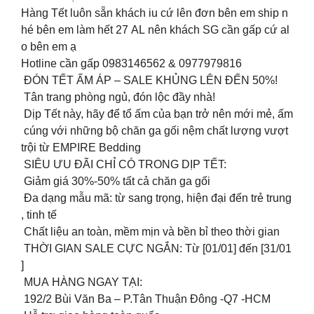
Hàng Tết luôn sẵn khách iu cứ lên đơn bên em ship n
hé bên em làm hết 27 AL nên khách SG cần gấp cứ al
o bên em ạ
Hotline cần gấp 0983146562 & 0977979816
ĐÓN TẾT ẤM ÁP – SALE KHỦNG LÊN ĐẾN 50%!
Tân trang phòng ngủ, đón lộc đầy nhà!
Dịp Tết này, hãy để tổ ấm của bạn trở nên mới mẻ, ấm
cúng với những bộ chăn ga gối nệm chất lượng vượt
trội từ EMPIRE Bedding
SIÊU ƯU ĐÃI CHỈ CÓ TRONG DỊP TẾT:
Giảm giá 30%-50% tất cả chăn ga gối
Đa dạng mẫu mã: từ sang trọng, hiện đại đến trẻ trung
, tinh tế
Chất liệu an toàn, mềm mịn và bền bỉ theo thời gian
THỜI GIAN SALE CỰC NGẮN: Từ [01/01] đến [31/01
]
MUA HÀNG NGAY TẠI:
192/2 Bùi Văn Ba – P.Tân Thuận Đông -Q7 -HCM