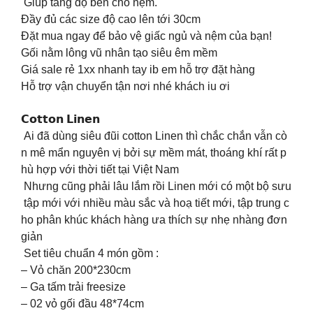
Giúp tăng độ bền cho nệm.
Đầy đủ các size độ cao lên tới 30cm
Đặt mua ngay để bảo vệ giấc ngủ và nệm của bạn!
Gối nằm lông vũ nhân tạo siêu êm mềm
Giá sale rẻ 1xx nhanh tay ib em hỗ trợ đặt hàng
Hỗ trợ vận chuyển tận nơi nhé khách iu ơi
𝗖𝗼𝘁𝘁𝗼𝗻 𝗟𝗶𝗻𝗲𝗻
Ai đã dùng siêu đũi cotton Linen thì chắc chắn vẫn cò
n mê mẩn nguyên vị bởi sự mềm mát, thoáng khí rất p
hù hợp với thời tiết tại Việt Nam
Nhưng cũng phải lâu lắm rồi Linen mới có một bộ sưu
tập mới với nhiều màu sắc và hoạ tiết mới, tập trung c
ho phân khúc khách hàng ưa thích sự nhẹ nhàng đơn
giản
Set tiêu chuẩn 4 món gồm :
– Vỏ chăn 200*230cm
– Ga tấm trải freesize
– 02 vỏ gối đầu 48*74cm