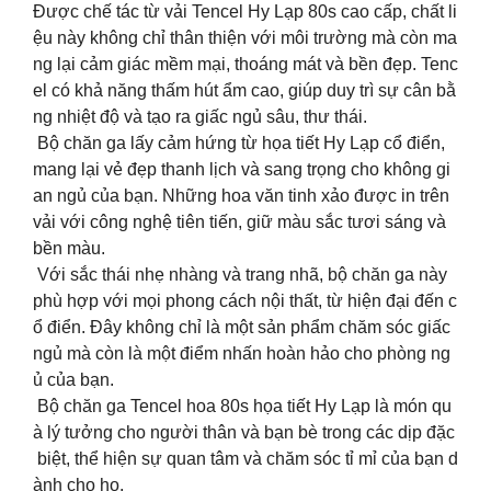
Được chế tác từ vải Tencel Hy Lạp 80s cao cấp, chất li
ệu này không chỉ thân thiện với môi trường mà còn ma
ng lại cảm giác mềm mại, thoáng mát và bền đẹp. Tenc
el có khả năng thấm hút ẩm cao, giúp duy trì sự cân bằ
ng nhiệt độ và tạo ra giấc ngủ sâu, thư thái.
Bộ chăn ga lấy cảm hứng từ họa tiết Hy Lạp cổ điển,
mang lại vẻ đẹp thanh lịch và sang trọng cho không gi
an ngủ của bạn. Những hoa văn tinh xảo được in trên
vải với công nghệ tiên tiến, giữ màu sắc tươi sáng và
bền màu.
Với sắc thái nhẹ nhàng và trang nhã, bộ chăn ga này
phù hợp với mọi phong cách nội thất, từ hiện đại đến c
ổ điển. Đây không chỉ là một sản phẩm chăm sóc giấc
ngủ mà còn là một điểm nhấn hoàn hảo cho phòng ng
ủ của bạn.
Bộ chăn ga Tencel hoa 80s họa tiết Hy Lạp là món qu
à lý tưởng cho người thân và bạn bè trong các dịp đặc
biệt, thể hiện sự quan tâm và chăm sóc tỉ mỉ của bạn d
ành cho họ.