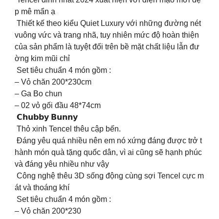
p mê mẩn ạ
Thiết kế theo kiểu Quiet Luxury với những đường nét
vuông vức và trang nhã, tuy nhiên mức độ hoàn thiện
của sản phẩm là tuyệt đối trên bề mặt chất liệu lẫn đư
ờng kim mũi chỉ
Set tiêu chuẩn 4 món gồm :
– Vỏ chăn 200*230cm
– Ga Bo chun
– 02 vỏ gối đầu 48*74cm
𝗖𝗵𝘂𝗯𝗯𝘆 𝗕𝘂𝗻𝗻𝘆
Thỏ xinh Tencel thêu cập bến.
Đáng yêu quá nhiều nên em nó xứng đáng được trở t
hành món quà tặng quốc dân, vì ai cũng sẽ hạnh phúc
và đáng yêu nhiều như vậy
Công nghệ thêu 3D sống động cùng sợi Tencel cực m
át và thoáng khí
Set tiêu chuẩn 4 món gồm :
– Vỏ chăn 200*230