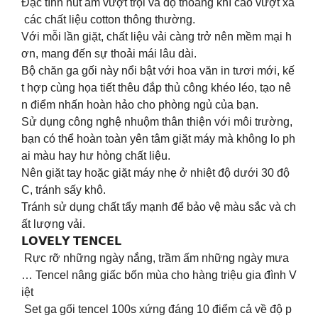
Đặc tính hút ẩm vượt trội và độ thoáng khí cao vượt xa
các chất liệu cotton thông thường.
Với mỗi lần giặt, chất liệu vải càng trở nên mềm mại h
ơn, mang đến sự thoải mái lâu dài.
Bộ chăn ga gối này nổi bật với hoa văn in tươi mới, kế
t hợp cùng họa tiết thêu đắp thủ công khéo léo, tạo nê
n điểm nhấn hoàn hảo cho phòng ngủ của bạn.
Sử dụng công nghệ nhuộm thân thiện với môi trường,
bạn có thể hoàn toàn yên tâm giặt máy mà không lo ph
ai màu hay hư hỏng chất liệu.
Nên giặt tay hoặc giặt máy nhẹ ở nhiệt độ dưới 30 độ
C, tránh sấy khô.
Tránh sử dụng chất tẩy mạnh để bảo vệ màu sắc và ch
ất lượng vải.
𝗟𝗢𝗩𝗘𝗟𝗬 𝗧𝗘𝗡𝗖𝗘𝗟
Rực rỡ những ngày nắng, trầm ấm những ngày mưa
… Tencel nâng giấc bốn mùa cho hàng triệu gia đình V
iệt
Set ga gối tencel 100s xứng đáng 10 điểm cả về độ p