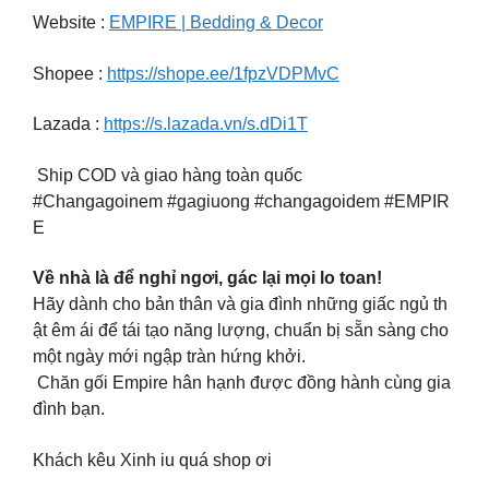
Website :
EMPIRE | Bedding & Decor
Shopee :
https://shope.ee/1fpzVDPMvC
Lazada :
https://s.lazada.vn/s.dDi1T
Ship COD và giao hàng toàn quốc
#Changagoinem #gagiuong #changagoidem #EMPIR
E
Về nhà là để nghỉ ngơi, gác lại mọi lo toan!
Hãy dành cho bản thân và gia đình những giấc ngủ th
ật êm ái để tái tạo năng lượng, chuẩn bị sẵn sàng cho
một ngày mới ngập tràn hứng khởi.
Chăn gối Empire hân hạnh được đồng hành cùng gia
đình bạn.
Khách kêu Xinh iu quá shop ơi