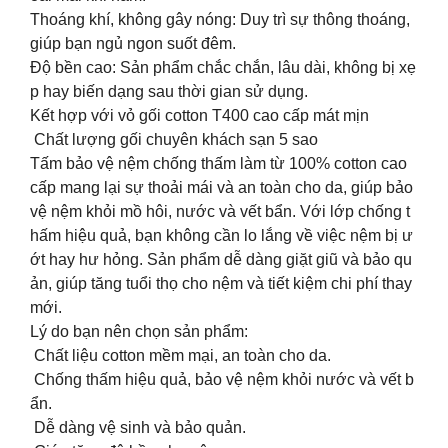
Thoáng khí, không gây nóng: Duy trì sự thông thoáng,
giúp bạn ngủ ngon suốt đêm.
Độ bền cao: Sản phẩm chắc chắn, lâu dài, không bị xẹ
p hay biến dạng sau thời gian sử dụng.
Kết hợp với vỏ gối cotton T400 cao cấp mát mịn
Chất lượng gối chuyên khách sạn 5 sao
Tấm bảo vệ nệm chống thấm làm từ 100% cotton cao
cấp mang lại sự thoải mái và an toàn cho da, giúp bảo
vệ nệm khỏi mồ hôi, nước và vết bẩn. Với lớp chống t
hấm hiệu quả, bạn không cần lo lắng về việc nệm bị ư
ớt hay hư hỏng. Sản phẩm dễ dàng giặt giũ và bảo qu
ản, giúp tăng tuổi thọ cho nệm và tiết kiệm chi phí thay
mới.
Lý do bạn nên chọn sản phẩm:
Chất liệu cotton mềm mại, an toàn cho da.
Chống thấm hiệu quả, bảo vệ nệm khỏi nước và vết b
ẩn.
Dễ dàng vệ sinh và bảo quản.