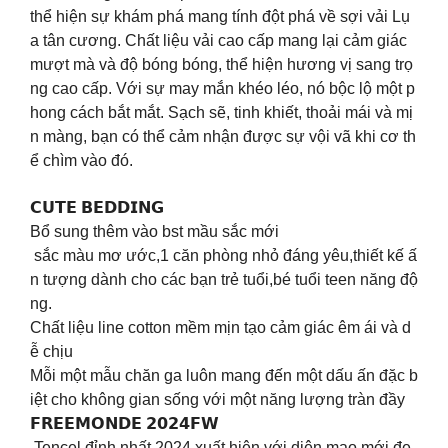
thể hiện sự khám phá mang tính đột phá về sợi vải Lụ
a tân cương. Chất liệu vải cao cấp mang lại cảm giác
mượt mà và độ bóng bóng, thể hiện hương vị sang trọ
ng cao cấp. Với sự may mắn khéo léo, nó bộc lộ một p
hong cách bắt mắt. Sạch sẽ, tinh khiết, thoải mái và mị
n màng, bạn có thể cảm nhận được sự vội vã khi cơ th
ể chìm vào đó.
𝗖𝗨𝗧𝗘 𝗕𝗘𝗗𝗗𝗜𝗡𝗚
Bổ sung thêm vào bst mầu sắc mới
sắc màu mơ ước,1 căn phòng nhỏ đáng yêu,thiết kế ấ
n tượng dành cho các bạn trẻ tuổi,bé tuổi teen năng độ
ng.
Chất liệu line cotton mềm mịn tạo cảm giác êm ái và d
ễ chịu
Mỗi một mẫu chăn ga luôn mang đến một dấu ấn đặc b
iệt cho không gian sống với một năng lượng tràn đầy
𝗙𝗥𝗘𝗘𝗠𝗢𝗡𝗗𝗘 𝟮𝟬𝟮𝟰𝗙𝗪
Tencel đỉnh nhất 2024 xuất hiện với diện mạo mới đẹ