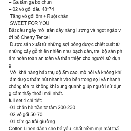
– Ga tấm ga bo chun
– 02 vỏ gối đầu 48*74
Tặng vỏ gối ôm + Ruột chăn
SWEET FOR YOU
Bắt đầu ngày mới tràn đầy năng lượng và ngọt ngào v
ới bộ Cherry Tencel
Được sản xuất từ những sợi bông được chiết xuất từ
những cây gỗ thiên nhiên như bạch đàn, tre, bộ sản ph
ẩm hoàn toàn an toàn và thân thiện cho người sử dụn
g.
Với khả năng hấp thụ độ ẩm cao, mồ hôi và không khí
ẩm được thấm hút nhanh vào bên trong sợi và nhanh
chóng tỏa ra không khí xung quanh giúp người sử dụn
g cảm thấy thoải mái nhất.
full set 4 chi tiết:
-01 chăn hè trần tơ tằm 200-230
-02 vỏ gối 50-70
-01 tấm ga trải giường
Cotton Linen dành cho bé yêu chất mềm mịn mát thấ