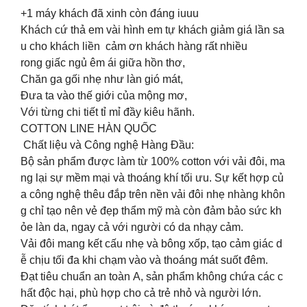
+1 máy khách đã xinh còn đáng iuuu
Khách cứ thả em vài hình em tự khách giảm giá lần sa
u cho khách liền cảm ơn khách hàng rất nhiều
rong giấc ngủ êm ái giữa hồn thơ,
Chăn ga gối nhẹ như làn gió mát,
Đưa ta vào thế giới của mộng mơ,
Với từng chi tiết tỉ mỉ đầy kiêu hãnh.
COTTON LINE HÀN QUỐC
Chất liệu và Công nghệ Hàng Đầu:
Bộ sản phẩm được làm từ 100% cotton với vải đôi, ma
ng lại sự mềm mại và thoáng khí tối ưu. Sự kết hợp củ
a công nghệ thêu đắp trên nền vải đôi nhẹ nhàng khôn
g chỉ tạo nên vẻ đẹp thẩm mỹ mà còn đảm bảo sức kh
ỏe làn da, ngay cả với người có da nhạy cảm.
Vải đôi mang kết cấu nhẹ và bông xốp, tạo cảm giác d
ễ chịu tối đa khi chạm vào và thoáng mát suốt đêm.
Đạt tiêu chuẩn an toàn A, sản phẩm không chứa các c
hất độc hại, phù hợp cho cả trẻ nhỏ và người lớn.