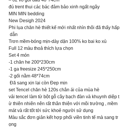
đú trent thui các bác đảm bảo xinh ngất ngây
MIN MIN bedding
New Desigh 2024
Phi lụa chăn hè thiết kế mới nhất nhìn thôi đã thấy hấp
dẫn
Trơn mềm-bóng mịn-dày dặn 100% ko bai ko xù
Full 12 màu thoả thích lựa chọn
Set 4 món
-1 chăn he 200*230cm
-1 ga freesize 245*250cm
-2 gối nằm 48*74cm
Đã sang xịn lại còn Đẹp mịn
set Tencel chăn hè 120s chân ái của mùa hè
vải tencel làm từ bột gỗ cây bạch đàn và khuynh diệp t
ừ thiên nhiên nên rất thân thiện với môi trường , mềm
mát và rất tốt tới sức khoẻ người sử dụng
Màu sắc đơn giản kết hợp phối viền tinh tế mà sang tr
ọng