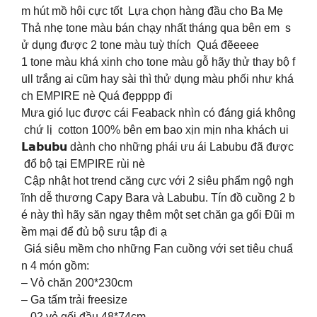
m hút mồ hôi cực tốt Lựa chọn hàng đầu cho Ba Mẹ
Thả nhẹ tone màu bán chạy nhất tháng qua bên em s
ử dụng được 2 tone màu tuỳ thích Quá đẽeeee
1 tone màu khá xinh cho tone màu gỗ hãy thử thay bộ f
ull trắng ai cũm hay sài thì thử dụng màu phối như khá
ch EMPIRE nè Quá đẹpppp đi
Mưa gió lục được cái Feaback nhìn có đáng giá không
chứ lị cotton 100% bên em bao xịn mịn nha khách ui
𝗟𝗮𝗯𝘂𝗯𝘂 dành cho những phái ưu ái Labubu đã được
đổ bộ tại EMPIRE rùi nè
Cập nhật hot trend căng cực với 2 siêu phẩm ngộ ngh
ĩnh dễ thương Capy Bara và Labubu. Tín đồ cuồng 2 b
é này thì hãy săn ngay thêm một set chăn ga gối Đũi m
ềm mại để đủ bộ sưu tập đi ạ
Giá siêu mềm cho những Fan cuồng với set tiêu chuẩ
n 4 món gồm:
– Vỏ chăn 200*230cm
– Ga tấm trải freesize
– 02 vỏ gối đầu 48*74cm