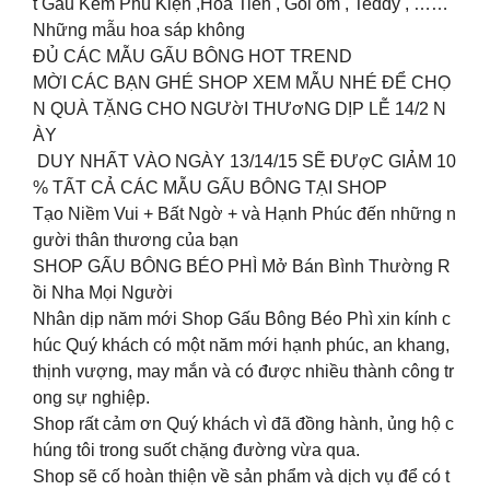
t Gấu Kèm Phù Kiện ,Hoa Tiền , Gối ôm , Teddy , ……
Những mẫu hoa sáp không
ĐỦ CÁC MẪU GẤU BÔNG HOT TREND
MỜI CÁC BẠN GHÉ SHOP XEM MẪU NHÉ ĐỂ CHỌ
N QUÀ TẶNG CHO NGƯờI THƯơNG DỊP LỄ 14/2 N
ÀY
DUY NHẤT VÀO NGÀY 13/14/15 SẼ ĐƯợC GIẢM 10
% TẤT CẢ CÁC MẪU GẤU BÔNG TẠI SHOP
Tạo Niềm Vui + Bất Ngờ + và Hạnh Phúc đến những n
gười thân thương của bạn
SHOP GẤU BÔNG BÉO PHÌ Mở Bán Bình Thường R
ồi Nha Mọi Người
Nhân dịp năm mới Shop Gấu Bông Béo Phì xin kính c
húc Quý khách có một năm mới hạnh phúc, an khang,
thịnh vượng, may mắn và có được nhiều thành công tr
ong sự nghiệp.
Shop rất cảm ơn Quý khách vì đã đồng hành, ủng hộ c
húng tôi trong suốt chặng đường vừa qua.
Shop sẽ cố hoàn thiện về sản phẩm và dịch vụ để có t