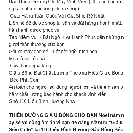
Bảo Hành Đường Chỉ May Vĩnh Viễn (Chỉ cần bạn ma
ng sản phẩm bị bung chỉ ra shop)
Giao Hàng Toàn Quốc Với Giá Ship Rẻ Nhất.
Liên hệ để được shop tư vấn và đặt hàng nhanh nhất,
hân hạnh được phục vụ
Tạo Niềm Vui + Bất Ngờ + và Hạnh Phúc đến những n
gười thân thương của bạn
Gối xe máy cho bé – Lót bệt ngồi hình hoa
Mua là sẽ có quà
Cửa hàng quà tặng
G ấ u Bông Đạt Chất Lượng Thương Hiệu G ấ u Bông
Béo Phì .Com
An toàn cho người sử dụng người lớn và trẻ em sản p
hẩm chất lượng bảo hành cho khách vĩnh viễn
Ghé 116 Liêu Bình Hương Nha
THIÊN ĐƯỜNG G Ấ U BÔNG CHỜ BẠN Noel năm n
ay sẽ vô cùng ấm áp vì bạn dễ dàng sở hữu “G ấ u
Siêu Cute” tại 116 Liêu Bình Hương Gấu Bông Béo