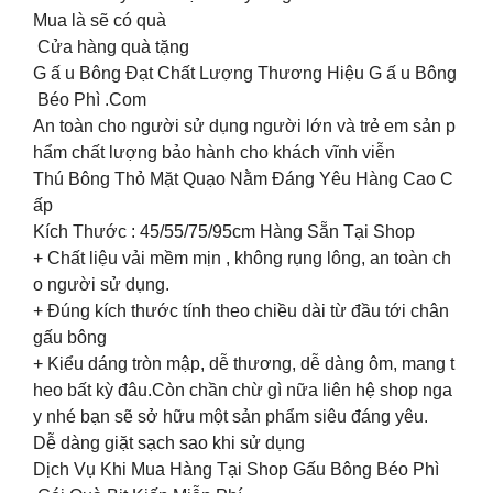
Mua là sẽ có quà
Cửa hàng quà tặng
G ấ u Bông Đạt Chất Lượng Thương Hiệu G ấ u Bông
Béo Phì .Com
An toàn cho người sử dụng người lớn và trẻ em sản p
hẩm chất lượng bảo hành cho khách vĩnh viễn
Thú Bông Thỏ Mặt Quạo Nằm Đáng Yêu Hàng Cao C
ấp
Kích Thước : 45/55/75/95cm Hàng Sẵn Tại Shop
+ Chất liệu vải mềm mịn , không rụng lông, an toàn ch
o người sử dụng.
+ Đúng kích thước tính theo chiều dài từ đầu tới chân
gấu bông
+ Kiểu dáng tròn mập, dễ thương, dễ dàng ôm, mang t
heo bất kỳ đâu.Còn chần chừ gì nữa liên hệ shop nga
y nhé bạn sẽ sở hữu một sản phẩm siêu đáng yêu.
Dễ dàng giặt sạch sao khi sử dụng
Dịch Vụ Khi Mua Hàng Tại Shop Gấu Bông Béo Phì