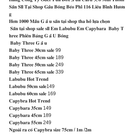
𝐒𝐚̆̃𝐧 𝐒𝐥𝐥 𝐓𝐚̣𝐢 𝐒𝐡𝐨𝐩 𝐆𝐚̂́𝐮 𝐁𝐨̂𝐧𝐠 𝐁𝐞́𝐨 𝐏𝐡𝐢̀ 𝟏𝟏𝟔 𝐋𝐢𝐞̂𝐮 𝐁𝐢̀𝐧𝐡 𝐇𝐮̛𝐨̛𝐧
𝐠
𝐇𝐨̛𝐧 𝟏𝟎𝟎𝟎 𝐌𝐚̂̃𝐮 𝐆 𝐚̂́ 𝐮 𝐬𝐚̆̃𝐧 𝐭𝐚̣𝐢 𝐬𝐡𝐨𝐩 𝐭𝐡𝐚 𝐡𝐨̂̀ 𝐥𝐮̛̣𝐚 𝐜𝐡𝐨̣𝐧 ️
𝐒𝐚̆̃𝐧 𝐭𝐚̣𝐢 𝐬𝐡𝐨𝐩 𝐬𝐚𝐥𝐞 𝐬𝐥𝐥 𝐄𝐦 𝐋𝐚𝐛𝐮𝐛𝐮 𝐄𝐦 𝐂𝐚𝐩𝐲𝐛𝐚𝐫𝐚 𝐁𝐚𝐛𝐲 𝐓
𝐡𝐫𝐞𝐞 𝐏𝐡𝐢𝐞̂𝐧 𝐁𝐚̉𝐧𝐠 𝐆 𝐚̂́ 𝐔 𝐁𝐨̂𝐧𝐠
𝐁𝐚𝐛𝐲 𝐓𝐡𝐫𝐞𝐞 𝐆 𝐚̂́ 𝐮
𝐁𝐚𝐛𝐲 𝐓𝐡𝐫𝐞𝐞 𝟑𝟎𝐜𝐦 𝐬𝐚𝐥𝐞 9️9️
𝐁𝐚𝐛𝐲 𝐓𝐡𝐫𝐞𝐞 𝟒𝟓𝐜𝐦 𝐬𝐚𝐥𝐞 1️8️9️
𝐁𝐚𝐛𝐲 𝐓𝐡𝐫𝐞𝐞 𝟓𝟎𝐜𝐦 𝐬𝐚𝐥𝐞 2️4️9️
𝐁𝐚𝐛𝐲 𝐓𝐡𝐫𝐞𝐞 𝟔𝟓𝐜𝐦 𝐬𝐚𝐥𝐞 3️3️9️
𝐋𝐚𝐛𝐮𝐛𝐮 𝐇𝐨𝐭 𝐓𝐫𝐞𝐧𝐝️
𝐋𝐚𝐛𝐮𝐛𝐮 𝟓𝟎𝐜𝐦 𝐬𝐚𝐥𝐞1️4️9️
𝐋𝐚𝐛𝐮𝐛𝐮 𝟔𝟎𝐜𝐦 𝐬𝐚𝐥𝐞 1️6️9️
𝐂𝐚𝐩𝐲𝐛𝐫𝐚 𝐇𝐨𝐭 𝐓𝐫𝐞𝐧𝐝️
𝐂𝐚𝐩𝐲𝐛𝐚𝐫𝐚 𝟑𝟓𝐜𝐦 1️4️9️
𝐂𝐚𝐩𝐲𝐛𝐚𝐫𝐚 𝟒𝟓𝐜𝐦 1️8️9️
𝐂𝐚𝐩𝐲𝐛𝐚𝐫𝐚 𝟓𝟓𝐜𝐦 2️4️9️
𝐍𝐠𝐨𝐚̀𝐢 𝐫𝐚 𝐜𝐨́ 𝐂𝐚𝐩𝐲𝐛𝐫𝐚 𝐬𝐢𝐳𝐞 𝟕𝟓𝐜𝐦 / 𝟏𝐦 /𝟐𝐦