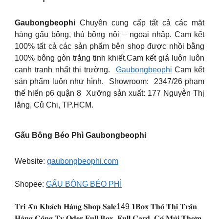
Gaubongbeophi
Chuyên cung cấp tất cả các mặt
hàng gấu bông, thú bông nội – ngoại nhập. Cam kết
100% tất cả các sản phẩm bên shop được nhồi bằng
100% bông gòn trắng tinh khiết.Cam kết giá luôn luôn
cạnh tranh nhất thị trường.
Gaubongbeophi
Cam kết
sản phẩm luôn như hình. Showroom: 2347/26 phạm
thế hiển p6 quận 8 Xưỡng sản xuất: 177 Nguyễn Thị
lắng, Củ Chi, TP.HCM.
Gấu Bông Béo Phì Gaubongbeophi
Website:
gaubongbeophi.com
Shopee:
GẤU BÔNG BÉO PHÌ
𝐓𝐫𝐢 𝐀̂𝐧 𝐊𝐡𝐚́𝐜𝐡 𝐇𝐚̀𝐧𝐠 𝐒𝐡𝐨𝐩 𝐒𝐚𝐥𝐞1️4️9️ 𝟏𝐁𝐨𝐱 𝐓𝐡𝐨̉ 𝐓𝐡𝐢̣ 𝐓𝐫𝐚̂́𝐧
𝐇𝐚̀𝐧𝐠 𝐂𝐨̂𝐧𝐠 𝐓𝐲 𝐎𝐝𝐞𝐫 𝐅𝐮𝐥𝐥 𝐁𝐨𝐱 ,𝐅𝐮𝐥𝐥 𝐂𝐚𝐫𝐝 ,𝐂𝐨́ 𝐌𝐮̀𝐢 𝐓𝐡𝐨̛𝐦