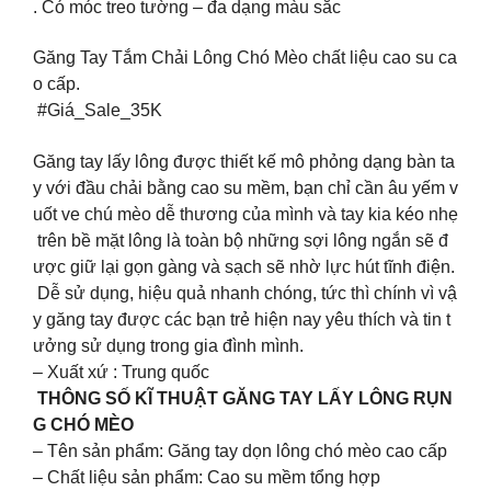
. Có móc treo tường – đa dạng màu sắc
Găng Tay Tắm Chải Lông Chó Mèo chất liệu cao su ca
o cấp.
#Giá_Sale_35K
Găng tay lấy lông được thiết kế mô phỏng dạng bàn ta
y với đầu chải bằng cao su mềm, bạn chỉ cần âu yếm v
uốt ve chú mèo dễ thương của mình và tay kia kéo nhẹ
trên bề mặt lông là toàn bộ những sợi lông ngắn sẽ đ
ược giữ lại gọn gàng và sạch sẽ nhờ lực hút tĩnh điện.
Dễ sử dụng, hiệu quả nhanh chóng, tức thì chính vì vậ
y găng tay được các bạn trẻ hiện nay yêu thích và tin t
ưởng sử dụng trong gia đình mình.
– Xuất xứ : Trung quốc
THÔNG SỐ KĨ THUẬT GĂNG TAY LẤY LÔNG RỤN
G CHÓ MÈO
– Tên sản phẩm: Găng tay dọn lông chó mèo cao cấp
– Chất liệu sản phẩm: Cao su mềm tổng hợp