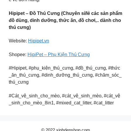
Hipipet – Đồ Thú Cưng (Chuyên sỉ/lẻ các sản phẩm
đồ dùng, dinh dưỡng, thức ăn, đồ chơi,.. dành cho
thú cưng)
Website:
Hipipet.vn
Shopee:
HipiPet – Phụ Kiện Thú Cưng
#Hipipet, #phụ_kiện_thú_cưng, #đồ_thú_cưng, #thức
_ăn_thú_cưng, #dinh_dưỡng_thú_cưng, #chăm_sóc_
thú_cưng
#Cát_vệ_sinh_cho_mèo, #cát_vệ_sinh_mèo, #cát_vệ
_sinh_cho_mèo_8in1, #mixed_cat_litter, #cat_litter
© 2022 xinhdepshop.com