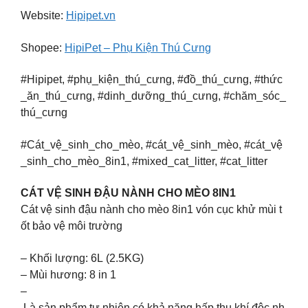
Website:
Hipipet.vn
Shopee:
HipiPet – Phụ Kiện Thú Cưng
#Hipipet, #phụ_kiện_thú_cưng, #đồ_thú_cưng, #thức
_ăn_thú_cưng, #dinh_dưỡng_thú_cưng, #chăm_sóc_
thú_cưng
#Cát_vệ_sinh_cho_mèo, #cát_vệ_sinh_mèo, #cát_vệ
_sinh_cho_mèo_8in1, #mixed_cat_litter, #cat_litter
CÁT VỆ SINH ĐẬU NÀNH CHO MÈO 8IN1
Cát vệ sinh đậu nành cho mèo 8in1 vón cục khử mùi t
ốt bảo vệ môi trường
– Khối lượng: 6L (2.5KG)
– Mùi hương: 8 in 1
–
Là sản phẩm tự nhiên có khả năng hấp thụ khí độc nh