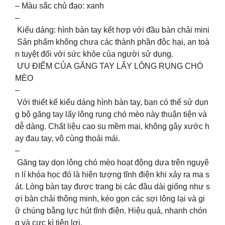
– Màu sắc chủ đạo: xanh
–
Kiểu dáng: hình bàn tay kết hợp với đầu bàn chải mini
Sản phẩm không chưa các thành phần độc hại, an toà
n tuyệt đối với sức khỏe của người sử dụng.
ƯU ĐIỂM CỦA GĂNG TAY LẤY LÔNG RỤNG CHÓ
MÈO
–
Với thiết kế kiểu dáng hình bàn tay, bạn có thể sử dụn
g bộ găng tay lấy lông rụng chó mèo này thuận tiện và
dễ dàng. Chất liệu cao su mềm mại, không gây xước h
ay đau tay, vô cùng thoải mái.
–
Găng tay dọn lông chó mèo hoạt động dựa trên nguyê
n lí khóa học đó là hiện tượng tĩnh điện khi xảy ra ma s
át. Lòng bàn tay được trang bị các đầu dài giống như s
ợi bàn chải thông minh, kéo gọn các sợi lông lại và gi
ữ chúng bằng lực hút tĩnh điện. Hiệu quả, nhanh chón
g và cực kì tiện lợi.