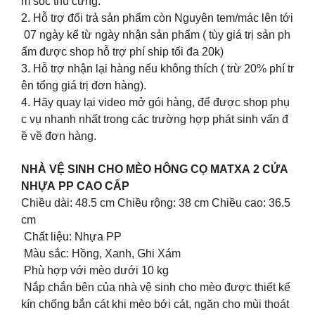
m sóc thú cưng.
2. Hỗ trợ đổi trả sản phẩm còn Nguyên tem/mác lên tới
07 ngày kể từ ngày nhận sản phẩm ( tùy giá trị sản ph
ẩm được shop hỗ trợ phí ship tối đa 20k)
3. Hỗ trợ nhận lại hàng nếu không thích ( trừ 20% phí tr
ên tổng giá trị đơn hàng).
4. Hãy quay lại video mở gói hàng, để được shop phụ
c vụ nhanh nhất trong các trường hợp phát sinh vấn đ
ề về đơn hàng.
NHÀ VỆ SINH CHO MÈO HÔNG CỌ MATXA 2 CỬA
NHỰA PP CAO CẤP
Chiều dài: 48.5 cm Chiều rộng: 38 cm Chiều cao: 36.5
cm
Chất liệu: Nhựa PP
Màu sắc: Hồng, Xanh, Ghi Xám
Phù hợp với mèo dưới 10 kg
Nắp chắn bên của nhà vệ sinh cho mèo được thiết kế
kín chống bắn cát khi mèo bới cát, ngăn cho mùi thoát