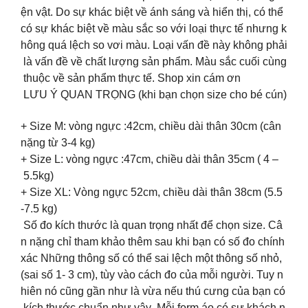
ện vật. Do sự khác biệt về ánh sáng và hiển thị, có thể
có sự khác biệt về màu sắc so với loại thực tế nhưng k
hông quá lệch so vơi màu. Loại vấn đề này không phải
là vấn đề về chất lượng sản phẩm. Màu sắc cuối cùng
thuộc về sản phẩm thực tế. Shop xin cám ơn
LƯU Ý QUAN TRỌNG (khi bạn chọn size cho bé cún)
+ Size M: vòng ngực :42cm, chiều dài thân 30cm (cân
nặng từ 3-4 kg)
+ Size L: vòng ngực :47cm, chiều dài thân 35cm ( 4 –
5.5kg)
+ Size XL: Vòng ngực 52cm, chiều dài thân 38cm (5.5
-7.5 kg)
Số đo kích thước là quan trọng nhất để chọn size. Câ
n nặng chỉ tham khảo thêm sau khi bạn có số đo chính
xác Những thông số có thể sai lệch một thông số nhỏ,
(sai số 1- 3 cm), tùy vào cách đo của mỗi người. Tuy n
hiên nó cũng gần như là vừa nếu thú cưng của bạn có
kích thước chuẩn như vậy Mỗi form áo có sự khách n