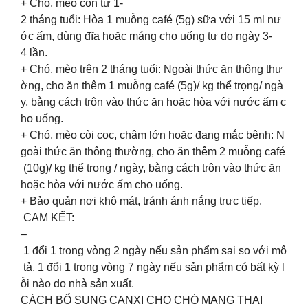
+ Chó, mèo con từ 1-
2 tháng tuổi: Hòa 1 muỗng café (5g) sữa với 15 ml nư
ớc ấm, dùng đĩa hoặc máng cho uống tự do ngày 3-
4 lần.
+ Chó, mèo trên 2 tháng tuổi: Ngoài thức ăn thông thư
ờng, cho ăn thêm 1 muỗng café (5g)/ kg thể trọng/ ngà
y, bằng cách trộn vào thức ăn hoặc hòa với nước ấm c
ho uống.
+ Chó, mèo còi cọc, chậm lớn hoặc đang mắc bệnh: N
goài thức ăn thông thường, cho ăn thêm 2 muỗng café
(10g)/ kg thể trọng / ngày, bằng cách trộn vào thức ăn
hoặc hòa với nước ấm cho uống.
+ Bảo quản nơi khô mát, tránh ánh nắng trực tiếp.
CAM KẾT:
–
1 đổi 1 trong vòng 2 ngày nếu sản phẩm sai so với mô
tả, 1 đổi 1 trong vòng 7 ngày nếu sản phẩm có bất kỳ l
ỗi nào do nhà sản xuất.
CÁCH BỔ SUNG CANXI CHO CHÓ MANG THAI