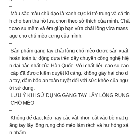
–
Màu sắc màu chủ đạo là xanh cực kì trẻ trung và cá tín
h cho bạn tha hồ lựa chọn theo sở thích của mình. Chấ
t cao su mềm và êm giúp bạn vừa chải lông vừa mass
age cho chú mèo cưng của mình.
–
Sản phẩm găng tay chải lông chó mèo được sản xuất
hoàn toàn tự động dựa trên dây chuyền công nghệ hiệ
n đại bậc nhất của Hàn Quốc. Với chất liệu cao su cao
cấp đã được kiểm duyệt kĩ càng, không gây hại cho d
a tay, đảm bảo an toàn tuyệt đối với sức khỏe của ngư
ời sử dụng.
LƯU Ý KHI SỬ DỤNG GĂNG TAY LẤY LÔNG RỤNG
CHÓ MÈO
–
Không để dao, kéo hay các vật nhọn cắt vào bề mặt g
ăng tay lấy lông rụng chó mèo làm rách và hư hỏng sả
n phẩm.