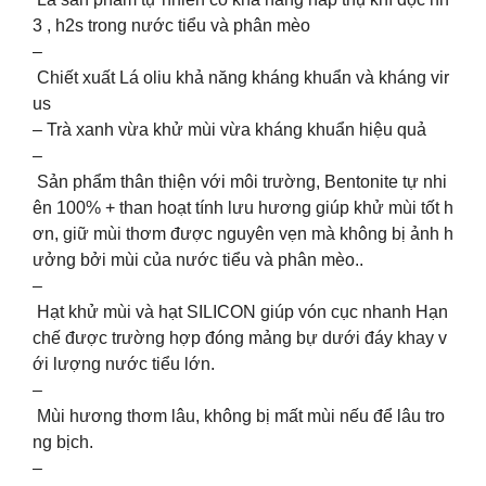
3 , h2s trong nước tiểu và phân mèo
–
Chiết xuất Lá oliu khả năng kháng khuẩn và kháng vir
us
– Trà xanh vừa khử mùi vừa kháng khuẩn hiệu quả
–
Sản phẩm thân thiện với môi trường, Bentonite tự nhi
ên 100% + than hoạt tính lưu hương giúp khử mùi tốt h
ơn, giữ mùi thơm được nguyên vẹn mà không bị ảnh h
ưởng bởi mùi của nước tiểu và phân mèo..
–
Hạt khử mùi và hạt SILICON giúp vón cục nhanh Hạn
chế được trường hợp đóng mảng bự dưới đáy khay v
ới lượng nước tiểu lớn.
–
Mùi hương thơm lâu, không bị mất mùi nếu để lâu tro
ng bịch.
–