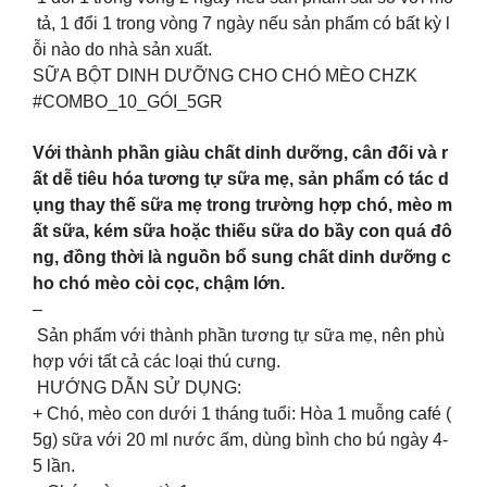
tả, 1 đổi 1 trong vòng 7 ngày nếu sản phẩm có bất kỳ l
ỗi nào do nhà sản xuất.
SỮA BỘT DINH DƯỠNG CHO CHÓ MÈO CHZK
#COMBO_10_GÓI_5GR
Với thành phần giàu chất dinh dưỡng, cân đối và r
ất dễ tiêu hóa tương tự sữa mẹ, sản phẩm có tác d
ụng thay thế sữa mẹ trong trường hợp chó, mèo m
ất sữa, kém sữa hoặc thiếu sữa do bầy con quá đô
ng, đồng thời là nguồn bổ sung chất dinh dưỡng c
ho chó mèo còi cọc, chậm lớn.
–
Sản phẩm với thành phần tương tự sữa mẹ, nên phù
hợp với tất cả các loại thú cưng.
HƯỚNG DẪN SỬ DỤNG:
+ Chó, mèo con dưới 1 tháng tuổi: Hòa 1 muỗng café (
5g) sữa với 20 ml nước ấm, dùng bình cho bú ngày 4-
5 lần.