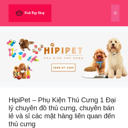
Chuyển
đến
Menu
nội
dung
HipiPet – Phụ Kiện Thú Cưng 1 Đại
lý chuyên đồ thú cưng, chuyên bán
lẻ và sỉ các mặt hàng liên quan đến
thú cưng