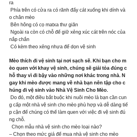
ra
Phía trên có cửa ra có rãnh đẩy cát xuống khi dính và
o chân mèo
Bên hông có cọ matxa thư giãn
Ngoài ra còn có chỗ để giữ xẻng xúc cát trên nóc của
nắp chắn
Có kèm theo xẻng nhựa để dọn vệ sinh
Mèo thích đi vệ sinh tại nơi sạch sẽ. Khi bạn cho m
èo quen với khay vệ sinh, chúng sẽ giải tỏa đúng c
hỗ thay vì đi bậy vào những nơi khác trong nhà. N
gay khi mèo được mang về nhà bạn nên tập cho c
húng đi vệ sinh vào Nhà Vệ Sinh Cho Mèo.
Do đó, một điều bắt buộc khi nuôi mèo là bạn cần cun
g cấp một nhà vệ sinh cho mèo phù hợp và dễ dàng tiế
p cận để chúng có thể làm quen với việc đi vệ sinh đú
ng chỗ.
Chọn mẫu nhà vệ sinh cho mèo loại nào?
– Chọn theo mức giá để mua nhà vệ sinh cho mèo