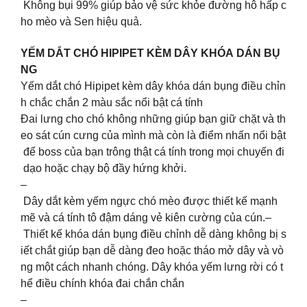
Không bụi 99% giúp bảo vệ sức khỏe đường hô hấp c
ho mèo và Sen hiệu quả.
YẾM DẮT CHÓ HIPIPET KÈM DÂY KHÓA DÁN BỤ
NG
Yếm dắt chó Hipipet kèm dây khóa dán bụng điều chỉn
h chắc chắn 2 màu sắc nổi bật cá tính
Đai lưng cho chó không những giúp bạn giữ chặt và th
eo sát cún cưng của mình mà còn là điểm nhấn nổi bật
để boss của bạn trông thật cá tính trong mọi chuyến đi
dạo hoặc chạy bộ đầy hứng khởi.
–
Dây dắt kèm yếm ngực chó mèo được thiết kế mạnh
mẽ và cá tính tô đậm dáng vẻ kiên cường của cún.–
Thiết kế khóa dán bụng điều chỉnh dễ dàng không bị s
iết chắt giúp bạn dễ dàng đeo hoặc tháo mở dây và vò
ng một cách nhanh chóng. Dây khóa yếm lưng rời có t
hể điều chính khóa đai chắn chắn
–