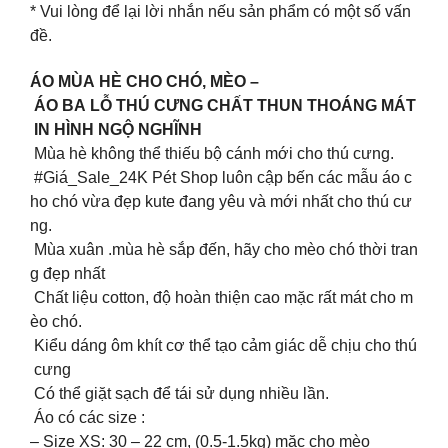
* Vui lòng để lại lời nhắn nếu sản phẩm có một số vấn
đề.
ÁO MÙA HÈ CHO CHÓ, MÈO –
ÁO BA LỖ THÚ CƯNG CHẤT THUN THOÁNG MÁT
IN HÌNH NGỘ NGHĨNH
Mùa hè không thể thiếu bộ cánh mới cho thú cưng.
#Giá_Sale_24K Pét Shop luôn cập bến các mẫu áo c
ho chó vừa đẹp kute đang yêu và mới nhất cho thú cư
ng.
Mùa xuân .mùa hè sắp đến, hãy cho mèo chó thời tran
g đẹp nhất
Chất liệu cotton, độ hoàn thiện cao mặc rất mát cho m
èo chó.
Kiểu dáng ôm khít cơ thể tạo cảm giác dễ chịu cho thú
cưng
Có thể giặt sạch để tái sử dụng nhiều lần.
Áo có các size :
– Size XS: 30 – 22 cm, (0.5-1.5kg) mặc cho mèo