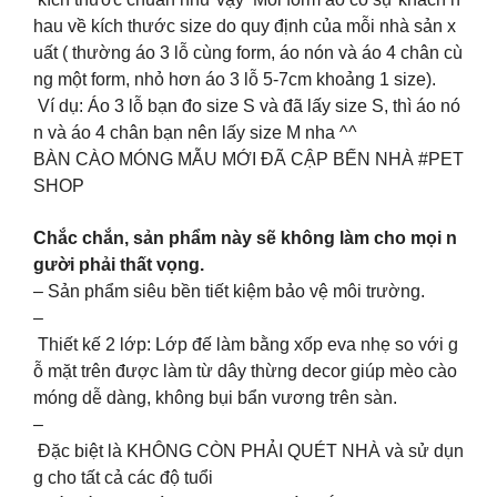
hau về kích thước size do quy định của mỗi nhà sản x
uất ( thường áo 3 lỗ cùng form, áo nón và áo 4 chân cù
ng một form, nhỏ hơn áo 3 lỗ 5-7cm khoảng 1 size).
Ví dụ: Áo 3 lỗ bạn đo size S và đã lấy size S, thì áo nó
n và áo 4 chân bạn nên lấy size M nha ^^
BÀN CÀO MÓNG MẪU MỚI ĐÃ CẬP BẾN NHÀ #PET
SHOP
Chắc chắn, sản phẩm này sẽ không làm cho mọi n
gười phải thất vọng.
– Sản phẩm siêu bền tiết kiệm bảo vệ môi trường.
–
Thiết kế 2 lớp: Lớp đế làm bằng xốp eva nhẹ so với g
ỗ mặt trên được làm từ dây thừng decor giúp mèo cào
móng dễ dàng, không bụi bẩn vương trên sàn.
–
Đặc biệt là KHÔNG CÒN PHẢI QUÉT NHÀ và sử dụn
g cho tất cả các độ tuổi