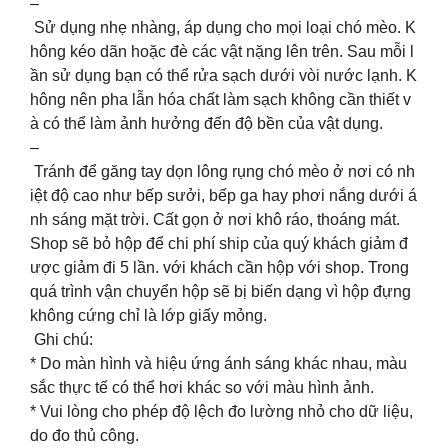
–
Sử dụng nhẹ nhàng, áp dụng cho mọi loại chó mèo. K
hông kéo dãn hoặc đè các vật nặng lên trên. Sau mỗi l
ần sử dụng bạn có thể rửa sạch dưới vòi nước lạnh. K
hông nên pha lẫn hóa chất làm sạch không cần thiết v
à có thể làm ảnh hưởng đến độ bền của vật dụng.
–
Tránh để găng tay dọn lông rụng chó mèo ở nơi có nh
iệt độ cao như bếp sưởi, bếp ga hay phơi nắng dưới á
nh sáng mặt trời. Cất gọn ở nơi khô ráo, thoáng mát.
Shop sẽ bỏ hộp để chi phí ship của quý khách giảm đ
ược giảm đi 5 lần. với khách cần hộp với shop. Trong
quá trình vận chuyển hộp sẽ bị biến dạng vì hộp đựng
không cứng chỉ là lớp giấy mỏng.
Ghi chú:
* Do màn hình và hiệu ứng ánh sáng khác nhau, màu
sắc thực tế có thể hơi khác so với màu hình ảnh.
* Vui lòng cho phép độ lệch đo lường nhỏ cho dữ liệu,
do đo thủ công.