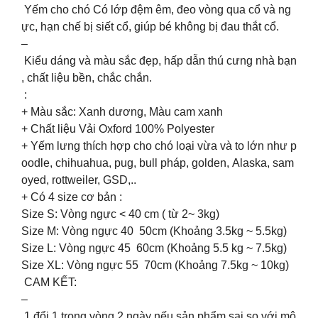
Yếm cho chó Có lớp đệm êm, đeo vòng qua cổ và ng
ực, hạn chế bị siết cổ, giúp bé không bị đau thắt cổ.
–
Kiểu dáng và màu sắc đẹp, hấp dẫn thú cưng nhà bạn
, chất liệu bền, chắc chắn.
:
+ Màu sắc: Xanh dương, Màu cam xanh
+ Chất liệu Vải Oxford 100% Polyester
+ Yếm lưng thích hợp cho chó loại vừa và to lớn như p
oodle, chihuahua, pug, bull pháp, golden, Alaska, sam
oyed, rottweiler, GSD,..
+ Có 4 size cơ bản :
Size S: Vòng ngực < 40 cm ( từ 2~ 3kg)
Size M: Vòng ngực 40 50cm (Khoảng 3.5kg ~ 5.5kg)
Size L: Vòng ngực 45 60cm (Khoảng 5.5 kg ~ 7.5kg)
Size XL: Vòng ngực 55 70cm (Khoảng 7.5kg ~ 10kg)
CAM KẾT:
–
1 đổi 1 trong vòng 2 ngày nếu sản phẩm sai so với mô