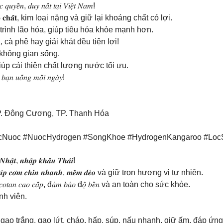
𝑦𝑒̂̀𝑛, 𝑑𝑢𝑦 𝑛𝑎̂́𝑡 𝑡𝑎̣𝑖 𝑉𝑖𝑒̣̂𝑡 𝑁𝑎𝑚!
̂̉𝐧, 𝐭𝐚̣𝐩 𝐜𝐡𝐚̂́𝐭, kim loại nặng và giữ lại khoáng chất có lợi.
 làm chậm quá trình lão hóa, giúp tiêu hóa khỏe mạnh hơn.
uống trà, cà phê hay giải khát đều tiện lợi!
hợp với mọi không gian sống.
Kangaroo, giúp cải thiện chất lượng nước tối ưu.
́𝑐 𝑏𝑎̣𝑛 𝑢𝑜̂́𝑛𝑔 𝑚𝑜̂̃𝑖 𝑛𝑔𝑎̀𝑦!
P. Đông Cương, TP. Thanh Hóa
cNuoc #NuocHydrogen #SongKhoe #HydrogenKangaroo #Lo
̣̂𝒕, 𝒏𝒉𝒂̣̂𝒑 𝒌𝒉𝒂̂̉𝒖 𝑻𝒉𝒂́𝒊!
 𝒄𝒉𝒊́𝒏 𝒏𝒉𝒂𝒏𝒉, 𝒎𝒆̂̀𝒎 𝒅𝒆̉𝒐 và giữ trọn hương vị tự nhiên.
𝑜𝑡𝑎𝑛 𝑐𝑎𝑜 𝑐𝑎̂́𝑝, đ𝑎̉𝑚 𝑏𝑎̉𝑜 đ𝑜̣̂ 𝑏𝑒̂̀𝑛 và an toàn cho sức khỏe. ​
ành viên. ​
ồm các chế độ như gạo trắng, gạo lứt, cháo, hấp, súp, nấu nhanh, giữ ấm, 