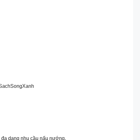
cSachSongXanh
đáp ứng đa dạng nhu cầu nấu nướng. ​