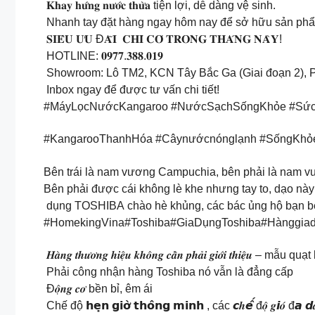
𝐊𝐡𝐚𝐲 𝐡𝐮̛́𝐧𝐠 𝐧𝐮̛𝐨̛́𝐜 𝐭𝐡𝐮̛̀𝐚 tiện lợi, dễ dàng vệ sinh.
Nhanh tay đặt hàng ngay hôm nay để sở hữu sản phẩm
𝐒𝐈𝐄̂𝐔 𝐔̛𝐔 Đ𝐀̃𝐈 𝐂𝐇𝐈̉ 𝐂𝐎́ 𝐓𝐑𝐎𝐍𝐆 𝐓𝐇𝐀́𝐍𝐆 𝐍𝐀̀𝐘!
HOTLINE: 𝟎𝟗𝟕𝟕.𝟑𝟖𝟖.𝟎𝟏𝟗
Showroom: Lô TM2, KCN Tây Bắc Ga (Giai đoạn 2), 
Inbox ngay để được tư vấn chi tiết!
#MáyLọcNướcKangaroo #NướcSạchSốngKhỏe #Sức
#KangarooThanhHóa #Câynướcnónglạnh #SốngKhỏ
Bên trái là nam vương Campuchia, bên phải là nam 
Bên phải được cái không lè khe nhưng tay to, dạo này
dụng TOSHIBA chào hè khủng, các bác ủng hộ bạn bên p
#HomekingVina#Toshiba#GiaDụngToshiba#Hànggia
𝑯𝒂̀𝒏𝒈 𝒕𝒉𝒖̛𝒐̛𝒏𝒈 𝒉𝒊𝒆̣̂𝒖 𝒌𝒉𝒐̂𝒏𝒈 𝒄𝒂̂̀𝒏 𝒑𝒉𝒂̉𝒊 𝒈𝒊𝒐̛́𝒊 𝒕𝒉
Phải công nhận hàng Toshiba nó vẫn là đẳng cấp
Đ𝒐̣̂𝒏𝒈 𝒄𝒐̛ bền bỉ, êm ái
Chế độ 𝗵𝗲̣𝗻 𝗴𝗶𝗼̛̀ 𝘁𝗵𝗼̂𝗻𝗴 𝗺𝗶𝗻𝗵 , các 𝙘𝒉𝙚̂́ đ𝒐̣̂ 𝒈𝙞𝒐́ đ𝙖 