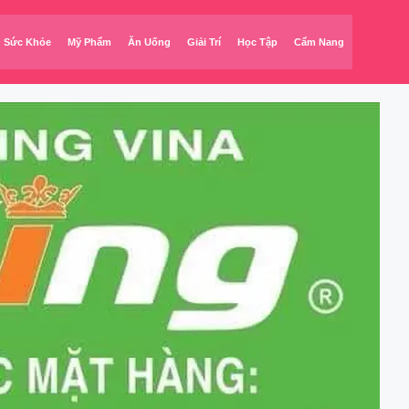
Sức Khỏe
Mỹ Phẩm
Ăn Uống
Giải Trí
Học Tập
Cẩm Nang