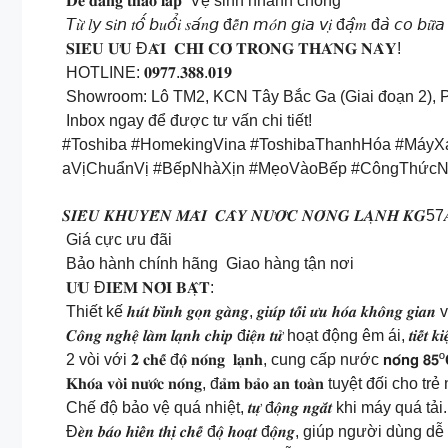
𝐃𝐞̂̃ 𝐝𝐚̀𝐧𝐠 𝐭𝐡𝐚́𝐨 𝐥𝐚̆́𝐩 Vệ sinh nhanh chóng
𝘛𝑢̛̀ 𝑙𝘺 𝘴𝑖𝘯 𝑡𝘰̂́ 𝘣𝑢𝘰̂̉𝑖 𝑠𝘢́𝑛𝘨 đ𝑒̂́𝘯 𝘮𝑜́𝘯 𝘨𝑖𝘢 𝘷𝑖̣ đ𝘢̣̂𝑚 đ𝘢̀ 𝘤𝘰 𝘣𝑢̛̃𝘢 𝘵𝑜
𝐒𝐈𝐄̂𝐔 𝐔̛𝐔 Đ𝐀̃𝐈 𝐂𝐇𝐈̉ 𝐂𝐎́ 𝐓𝐑𝐎𝐍𝐆 𝐓𝐇𝐀́𝐍𝐆 𝐍𝐀̀𝐘!
HOTLINE: 𝟎𝟗𝟕𝟕.𝟑𝟖𝟖.𝟎𝟏𝟗
Showroom: Lô TM2, KCN Tây Bắc Ga (Giai đoạn 2), 
Inbox ngay để được tư vấn chi tiết!
#Toshiba #HomekingVina #ToshibaThanhHóa #MáyX
aVịChuẩnVị #BếpNhàXịn #MẹoVàoBếp #CôngThứcN
𝑺𝑰𝑬̂𝑼 𝑲𝑯𝑼𝒀𝑬̂́𝑵 𝑴𝑨̃𝑰 𝑪𝑨̂𝒀 𝑵𝑼̛𝑶̛́𝑪 𝑵𝑶́𝑵𝑮 𝑳𝑨̣𝑵𝑯 𝑲𝑮
Giá cực ưu đãi
Bảo hành chính hãng Giao hàng tận nơi
𝐔̛𝐔 Đ𝐈𝐄̂̉𝐌 𝐍𝐎̂̉𝐈 𝐁𝐀̣̂𝐓:
Thiết kế 𝒉𝒖́𝒕 𝒃𝒊̀𝒏𝒉 𝒈𝒐̣𝒏 𝒈𝒂̀𝒏𝒈, 𝒈𝒊𝒖́𝒑 𝒕𝒐̂́𝒊 𝒖̛𝒖 𝒉𝒐́𝒂 𝒌𝒉𝒐̂𝒏
𝑪𝒐̂𝒏𝒈 𝒏𝒈𝒉𝒆̣̂ 𝒍𝒂̀𝒎 𝒍𝒂̣𝒏𝒉 𝒄𝒉𝒊𝒑 đ𝒊𝒆̣̂𝒏 𝒕𝒖̛̉ hoạt động êm ái, 𝒕𝒊𝒆̂
2 vòi với 𝟐 𝐜𝐡𝐞̂́ đ𝐨̣̂ 𝐧𝐨́𝐧𝐠 𝐥𝐚̣𝐧𝐡, cung cấp nước 𝗻𝗼́𝗻𝗴 𝟴𝟱º𝗖 
𝐊𝐡𝐨́𝐚 𝐯𝐨̀𝐢 𝐧𝐮̛𝐨̛́𝐜 𝐧𝐨́𝐧𝐠, đ𝐚̉𝐦 𝐛𝐚̉𝐨 𝐚𝐧 𝐭𝐨𝐚̀𝐧 tuyệt đối cho t
Chế độ bảo vệ quá nhiệt, 𝒕𝒖̛̣ đ𝒐̣̂𝒏𝒈 𝒏𝒈𝒂̆́𝒕 khi máy quá tải.
Đ𝒆̀𝒏 𝒃𝒂́𝒐 𝒉𝒊𝒆̂̉𝒏 𝒕𝒉𝒊̣ 𝒄𝒉𝒆̂́ đ𝒐̣̂ 𝒉𝒐𝒂̣𝒕 đ𝒐̣̂𝒏𝒈, giúp ng