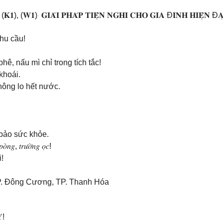
𝐊𝟏), (𝐖𝟏) 𝐆𝐈𝐀̉𝐈 𝐏𝐇𝐀́𝐏 𝐓𝐈𝐄̣̂𝐍 𝐍𝐆𝐇𝐈 𝐂𝐇𝐎 𝐆𝐈𝐀 Đ𝐈̀𝐍𝐇 𝐇𝐈𝐄̣̂𝐍 Đ𝐀
ọi nhu cầu!
, cà phê, nấu mì chỉ trong tích tắc!
g khoái.
ụng mà không lo hết nước.
, đảm bảo sức khỏe.
𝑛𝑔, 𝑡𝑟𝑢̛𝑜̛̀𝑛𝑔 𝑜̣𝑐!
!
P. Đông Cương, TP. Thanh Hóa
𝐘!