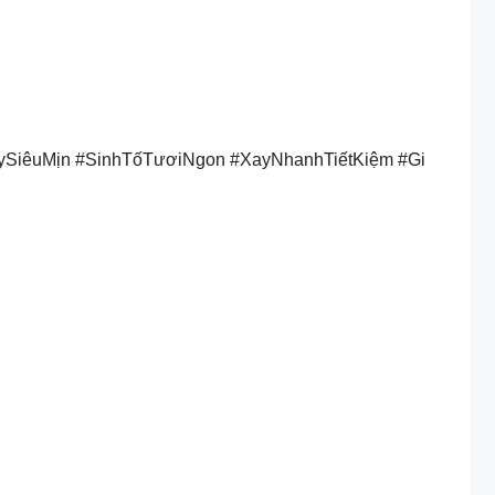
ySiêuMịn #SinhTốTươiNgon #XayNhanhTiếtKiệm #Gi