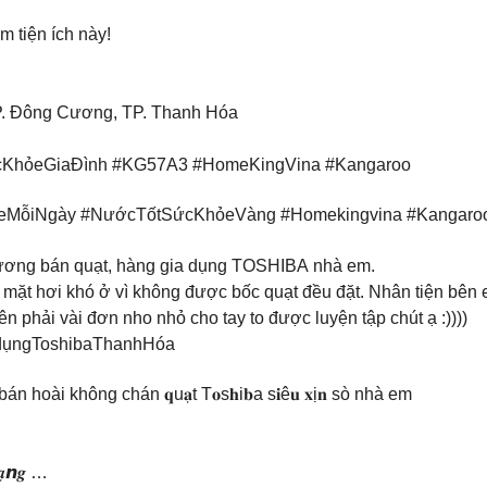
 tiện ích này!
P. Đông Cương, TP. Thanh Hóa
KhỏeGiaĐình #KG57A3 #HomeKingVina #Kangaroo
eMỗiNgày #NướcTốtSứcKhỏeVàng #Homekingvina #Kangaro
vương bán quạt, hàng gia dụng TOSHIBA nhà em.
 mặt hơi khó ở vì không được bốc quạt đều đặt. Nhân tiện bên
hải vài đơn nho nhỏ cho tay to được luyện tập chút ạ :))))
dụngToshibaThanhHóa
𝒊𝒆̣̂𝒖 – mẫu quạt bán hoài không chán 𝐪u𝐚̣t T𝐨s𝐡i𝐛a s𝐢ê𝐮 𝐱ị𝐧 sò nhà em
𝒂̣𝙣𝒈 …