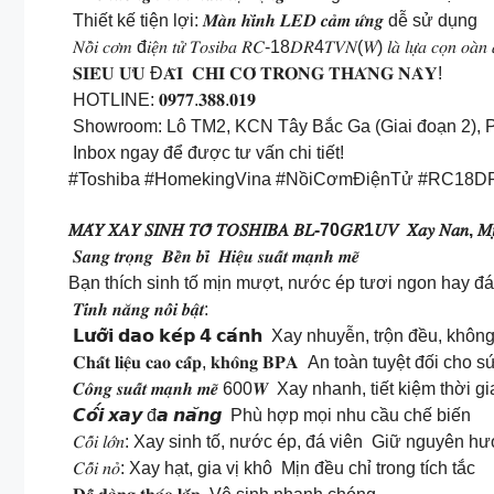
Thiết kế tiện lợi: 𝑴𝒂̀𝒏 𝒉𝒊̀𝒏𝒉 𝑳𝑬𝑫 𝒄𝒂̉𝒎 𝒖̛́𝒏𝒈 dễ sử dụng
𝑁𝑜̂̀𝑖 𝑐𝑜̛𝑚 đ𝑖𝑒̣̂𝑛 𝑡𝑢̛̉ 𝑇𝑜𝑠𝑖𝑏𝑎 𝑅𝐶-18𝐷𝑅4𝑇𝑉𝑁(𝑊) 𝑙𝑎̀ 𝑙𝑢̛̣𝑎 𝑐𝑜̣𝑛 𝑜𝑎̀𝑛 𝑎̉𝑜
𝐒𝐈𝐄̂𝐔 𝐔̛𝐔 Đ𝐀̃𝐈 𝐂𝐇𝐈̉ 𝐂𝐎́ 𝐓𝐑𝐎𝐍𝐆 𝐓𝐇𝐀́𝐍𝐆 𝐍𝐀̀𝐘!
HOTLINE: 𝟎𝟗𝟕𝟕.𝟑𝟖𝟖.𝟎𝟏𝟗
Showroom: Lô TM2, KCN Tây Bắc Ga (Giai đoạn 2), 
Inbox ngay để được tư vấn chi tiết!
#Toshiba #HomekingVina #NồiCơmĐiệnTử #RC18
𝑀𝐴́𝑌 𝑋𝐴𝑌 𝑆𝐼𝑁𝐻 𝑇𝑂̂́ 𝑇𝑂𝑆𝐻𝐼𝐵𝐴 𝐵𝐿-70𝐺𝑅1𝑈𝑉 𝑋𝑎𝑦 𝑁𝑎𝑛, 𝑀𝑖̣𝑛 Đ𝑒̂
𝑺𝒂𝒏𝒈 𝒕𝒓𝒐̣𝒏𝒈 𝑩𝒆̂̀𝒏 𝒃𝒊̉ 𝑯𝒊𝒆̣̂𝒖 𝒔𝒖𝒂̂́𝒕 𝒎𝒂̣𝒏𝒉 𝒎𝒆̃
Bạn thích sinh tố mịn mượt, nước ép tươi ngon hay đá xay 
𝑻𝒊́𝒏𝒉 𝒏𝒂̆𝒏𝒈 𝒏𝒐̂̉𝒊 𝒃𝒂̣̂𝒕:
𝗟𝘂̛𝗼̛̃𝗶 𝗱𝗮𝗼 𝗸𝗲́𝗽 𝟰 𝗰𝗮́𝗻𝗵 Xay nhuyễn, trộn đều, kh
𝐂𝐡𝐚̂́𝐭 𝐥𝐢𝐞̣̂𝐮 𝐜𝐚𝐨 𝐜𝐚̂́𝐩, 𝐤𝐡𝐨̂𝐧𝐠 𝐁𝐏𝐀 An toàn tuyệt đối c
𝑪𝒐̂𝒏𝒈 𝒔𝒖𝒂̂́𝒕 𝒎𝒂̣𝒏𝒉 𝒎𝒆̃ 600𝑾 Xay nhanh, tiết kiệm thời 
𝘾𝙤̂́𝙞 𝙭𝙖𝙮 đ𝙖 𝙣𝙖̆𝙣𝙜 Phù hợp mọi nhu cầu chế biến
𝐶𝑜̂́𝑖 𝑙𝑜̛́𝑛: Xay sinh tố, nước ép, đá viên Giữ nguyên
𝐶𝑜̂́𝑖 𝑛𝑜̉: Xay hạt, gia vị khô Mịn đều chỉ trong tích tắc