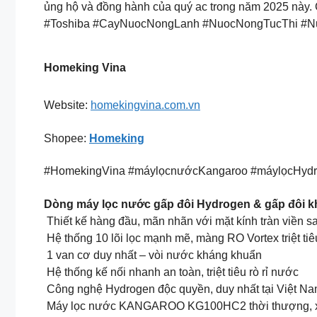
ủng hộ và đồng hành của quý ac trong năm 2025 này. C
#Toshiba #CayNuocNongLanh #NuocNongTucThi #N
Homeking Vina
Website:
homekingvina.com.vn
Shopee:
Homeking
#HomekingVina #máylọcnướcKangaroo #máylọcHy
Dòng máy lọc nước gấp đôi Hydrogen & gấp đôi 
Thiết kế hàng đầu, mãn nhãn với mặt kính tràn viền s
Hệ thống 10 lõi lọc mạnh mẽ, màng RO Vortex triệt tiê
1 van cơ duy nhất – vòi nước kháng khuẩn
Hệ thống kế nối nhanh an toàn, triệt tiêu rò rỉ nước
Công nghệ Hydrogen độc quyền, duy nhất tại Việt N
Máy lọc nước KANGAROO KG100HC2 thời thượng, xế