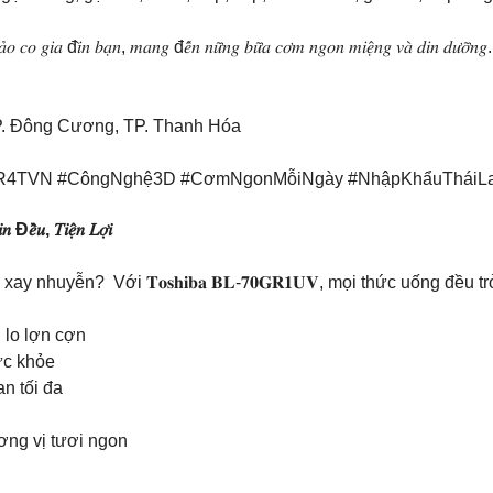
 𝑐𝑜 𝑔𝑖𝑎 đ𝑖̀𝑛 𝑏𝑎̣𝑛, 𝑚𝑎𝑛𝑔 đ𝑒̂́𝑛 𝑛𝑢̛̃𝑛𝑔 𝑏𝑢̛̃𝑎 𝑐𝑜̛𝑚 𝑛𝑔𝑜𝑛 𝑚𝑖𝑒̣̂𝑛𝑔 𝑣𝑎̀ 𝑑𝑖𝑛 𝑑𝑢̛𝑜̛̃𝑛𝑔.​
P. Đông Cương, TP. Thanh Hóa
DR4TVN #CôngNghệ3D #CơmNgonMỗiNgày #NhậpKhẩuTháiL
̀𝑢, 𝑇𝑖𝑒̣̂𝑛 𝐿𝑜̛̣𝑖
nhuyễn? Với 𝐓𝐨𝐬𝐡𝐢𝐛𝐚 𝐁𝐋-𝟕𝟎𝐆𝐑𝟏𝐔𝐕, mọi thức uống đều 
ông lo lợn cợn
ho sức khỏe
gian tối đa
 hương vị tươi ngon