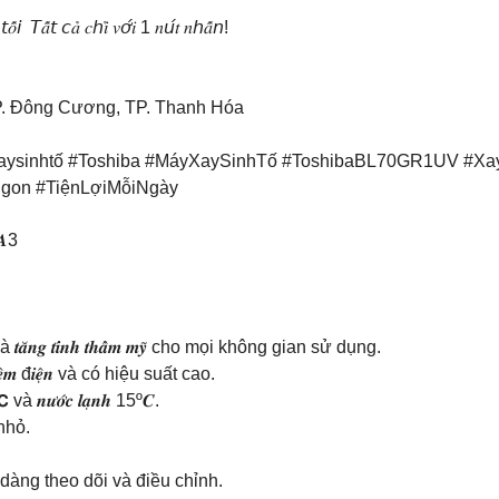
̂́𝘪 𝘛𝑎̂́𝘵 𝘤𝑎̉ 𝑐𝘩𝑖̉ 𝑣𝘰̛́𝑖 1 𝑛𝘶́𝑡 𝑛𝘩𝑎̂́𝘯!
P. Đông Cương, TP. Thanh Hóa
aysinhtố #Toshiba #MáyXaySinhTố #ToshibaBL70GR1UV #Xa
gon #TiệnLợiMỗiNgày
57𝑨3
𝒈 𝒈𝒊𝒂𝒏 và 𝒕𝒂̆𝒏𝒈 𝒕𝒊́𝒏𝒉 𝒕𝒉𝒂̂̉𝒎 𝒎𝒚̃ cho mọi không gian sử dụng.
́𝒕 𝒌𝒊𝒆̣̂𝒎 đ𝒊𝒆̣̂𝒏 và có hiệu suất cao.
và 𝒏𝒖̛𝒐̛́𝒄 𝒍𝒂̣𝒏𝒉 15º𝑪.
rẻ nhỏ.
ười dùng dễ dàng theo dõi và điều chỉnh.