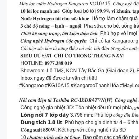
𝑀𝑎́𝑦 𝑙𝑜̣𝑐 𝑛𝑢̛𝑜̛́𝑐 𝐻𝑦𝑑𝑟𝑜𝑔𝑒𝑛 𝐾𝑎𝑛𝑔𝑎𝑟𝑜𝑜 𝐾𝐺10𝐴15 𝐶𝑜̂𝑛𝑔 𝑛𝑔𝑒̣̂ đ𝑜̣̂𝑐 𝑞𝑢
𝟏𝟎 𝐥𝐨̃𝐢 𝐥𝐨̣𝐜 𝐦𝐚̣𝐧𝐡 𝐦𝐞̃ Giúp loại bỏ tới 𝟗𝟗,𝟗% 𝐯𝐢 𝐤𝐡𝐮𝐚
𝐍𝐮̛𝐨̛́𝐜 𝐇𝐲𝐝𝐫𝐨𝐠𝐞𝐧 𝐭𝐨̂́𝐭 𝐜𝐡𝐨 𝐬𝐮̛́𝐜 𝐤𝐡𝐨̉𝐞 Hỗ trợ
𝟑 𝐜𝐡𝐞̂́ đ𝐨̣̂ 𝐧𝐨́𝐧𝐠 – 𝐥𝐚̣𝐧𝐡 – 𝐧𝐠𝐮𝐨̣̂𝐢 Pha sữa cho bé, 
𝑻𝒉𝒊𝒆̂́𝒕 𝒌𝒆̂́ 𝒔𝒂𝒏𝒈 𝒕𝒓𝒐̣𝒏𝒈, 𝒕𝒊𝒆̂́𝒕 𝒌𝒊𝒆̣̂𝒎 𝒅𝒊𝒆̣̂𝒏 𝒕𝒊́𝒄𝒉 Phù 
𝑪𝒐̂𝒏𝒈 𝒏𝒈𝒉𝒆̣̂ 𝑯𝒚𝒅𝒓𝒐𝒈𝒆𝒏 đ𝒐̣̂𝒄 𝒒𝒖𝒚𝒆̂̀𝒏 Chỉ có tại 
𝐶𝑎̉𝑖 𝑡𝑖𝑒̣̂𝑛 𝑠𝑢̛́𝑐 𝑘𝑜̉𝑒 𝑡𝑢̛̀ 𝑛𝑢̛̃𝑛𝑔 đ𝑖𝑒̂̀𝑢 𝑛𝑜̉ 𝑛𝑎̂́𝑡 𝑏𝑎̆́𝑡 đ𝑎̂̀𝑢 𝑡𝑢̛̀ 𝑛𝑔𝑢𝑜̂̀𝑛 𝑛𝑢̛𝑜̛
𝐒𝐈𝐄̂𝐔 𝐔̛𝐔 Đ𝐀̃𝐈 𝐂𝐇𝐈̉ 𝐂𝐎́ 𝐓𝐑𝐎𝐍𝐆 𝐓𝐇𝐀́𝐍𝐆 𝐍𝐀̀𝐘!
HOTLINE: 𝟎𝟗𝟕𝟕.𝟑𝟖𝟖.𝟎𝟏𝟗
Showroom: Lô TM2, KCN Tây Bắc Ga (Giai đoạn 2), 
Inbox ngay để được tư vấn chi tiết!
#Kangaroo #KG10A15 #KangarooThanhHóa #MayLo
𝑵𝒐̂̀𝒊 𝒄𝒐̛𝒎 đ𝒊𝒆̣̂𝒏 𝒕𝒖̛̉ 𝑻𝒐𝒔𝒉𝒊𝒃𝒂 𝑹𝑪-18𝑫𝑹4𝑻𝑽𝑵(𝑾) 𝑪𝒐̂𝒏𝒈 𝒏𝒈𝒉𝒆̣̂ 𝑵𝒉
Công nghệ gia nhiệt 3D: Tỏa nhiệt đều từ mọi phía, 𝒈𝒊𝒖́𝒑 𝒄𝒐̛
𝗟𝗼̀𝗻𝗴 𝗻𝗼̂̀𝗶 𝟳 𝗹𝗼̛́𝗽 𝗱𝗮̀𝘆 3.796 mm: Phủ lớp 𝑐𝑜̂́𝑛𝑔 𝑑𝑖́𝑛 𝐵𝑖𝑛
𝗗𝘂𝗻𝗴 𝘁𝗶́𝗰𝗵 𝟭.𝟴 𝗹𝗶́𝘁: Phù hợp cho gia đình từ 4 – 6 th
𝐂𝐨̂𝐧𝐠 𝐬𝐮𝐚̂́𝐭 𝟖𝟓𝟎𝐖: Kết hợp với công nghệ nấu 3D
10 𝒄𝒉𝒖̛𝒐̛𝒏𝒈 𝒕𝒓𝒊̀𝒏𝒉 𝒏𝒂̂́𝒖 𝒕𝒖̛̣ đ𝒐̣̂𝒏𝒈: Bao g