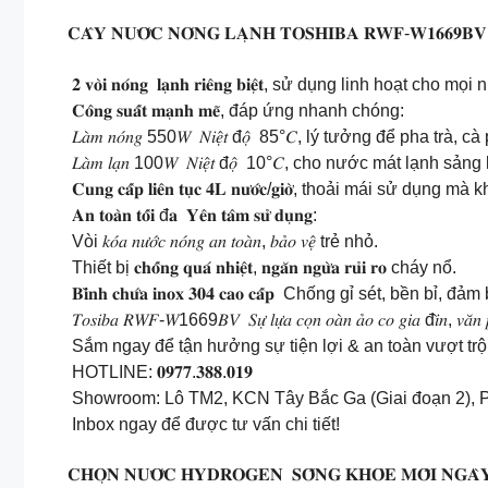
𝐂𝐀̂𝐘 𝐍𝐔̛𝐎̛́𝐂 𝐍𝐎́𝐍𝐆 𝐋𝐀̣𝐍𝐇 𝐓𝐎𝐒𝐇𝐈𝐁𝐀 𝐑𝐖𝐅-𝐖𝟏𝟔𝟔𝟗𝐁𝐕 (
𝟐 𝐯𝐨̀𝐢 𝐧𝐨́𝐧𝐠 𝐥𝐚̣𝐧𝐡 𝐫𝐢𝐞̂𝐧𝐠 𝐛𝐢𝐞̣̂𝐭, sử dụng linh hoạt cho m
𝐂𝐨̂𝐧𝐠 𝐬𝐮𝐚̂́𝐭 𝐦𝐚̣𝐧𝐡 𝐦𝐞̃, đáp ứng nhanh chóng:
𝐿𝑎̀𝑚 𝑛𝑜́𝑛𝑔 550𝑊 𝑁𝑖𝑒̣̂𝑡 đ𝑜̣̂ 85°𝐶, lý tưởng để pha trà
𝐿𝑎̀𝑚 𝑙𝑎̣𝑛 100𝑊 𝑁𝑖𝑒̣̂𝑡 đ𝑜̣̂ 10°𝐶, cho nước mát lạnh sản
𝐂𝐮𝐧𝐠 𝐜𝐚̂́𝐩 𝐥𝐢𝐞̂𝐧 𝐭𝐮̣𝐜 𝟒𝐋 𝐧𝐮̛𝐨̛́𝐜/𝐠𝐢𝐨̛̀, thoải mái sử d
𝐀𝐧 𝐭𝐨𝐚̀𝐧 𝐭𝐨̂́𝐢 đ𝐚 𝐘𝐞̂𝐧 𝐭𝐚̂𝐦 𝐬𝐮̛̉ 𝐝𝐮̣𝐧𝐠:
Vòi 𝑘𝑜́𝑎 𝑛𝑢̛𝑜̛́𝑐 𝑛𝑜́𝑛𝑔 𝑎𝑛 𝑡𝑜𝑎̀𝑛, 𝑏𝑎̉𝑜 𝑣𝑒̣̂ trẻ nhỏ.
Thiết bị 𝐜𝐡𝐨̂́𝐧𝐠 𝐪𝐮𝐚́ 𝐧𝐡𝐢𝐞̣̂𝐭, 𝐧𝐠𝐚̆𝐧 𝐧𝐠𝐮̛̀𝐚 𝐫𝐮̉𝐢 𝐫𝐨 cháy nổ.
𝐁𝐢̀𝐧𝐡 𝐜𝐡𝐮̛́𝐚 𝐢𝐧𝐨𝐱 𝟑𝟎𝟒 𝐜𝐚𝐨 𝐜𝐚̂́𝐩 Chống gỉ sét, bền bỉ
𝑇𝑜𝑠𝑖𝑏𝑎 𝑅𝑊𝐹-𝑊1669𝐵𝑉 𝑆𝑢̛̣ 𝑙𝑢̛̣𝑎 𝑐𝑜̣𝑛 𝑜𝑎̀𝑛 𝑎̉𝑜 𝑐𝑜 𝑔𝑖𝑎 đ𝑖̀𝑛, 𝑣𝑎̆𝑛 𝑝𝑜̀
Sắm ngay để tận hưởng sự tiện lợi & an toàn vượt trội
HOTLINE: 𝟎𝟗𝟕𝟕.𝟑𝟖𝟖.𝟎𝟏𝟗
Showroom: Lô TM2, KCN Tây Bắc Ga (Giai đoạn 2), 
Inbox ngay để được tư vấn chi tiết!
𝐂𝐇𝐎̣𝐍 𝐍𝐔̛𝐎̛́𝐂 𝐇𝐘𝐃𝐑𝐎𝐆𝐄𝐍 𝐒𝐎̂́𝐍𝐆 𝐊𝐇𝐎̉𝐄 𝐌𝐎̂̃𝐈 𝐍𝐆𝐀̀