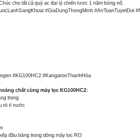
húc cho tất cả quý ac đại lý chiến lược 1 năm bùng nổ.
uocLanhSangKhoai #GiaDungThongMinh #AnToanTuyetDoi #
drogen #KG100HC2 #KangarooThanhHóa
khoáng chất cùng máy lọc KG100HC2:
ang trọng
u rò rỉ nước
am
p đầu bảng trong dòng máy lọc RO