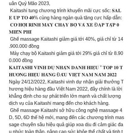
uân Quý Mão 2023,
Kaitashi tung chương trình khuyến mãi cực sốc: 𝐒𝐀𝐋
𝐄 𝐔𝐏 𝐓𝐎 𝟒𝟎% cùng hàng ngàn quà tặng cực hấp dẫn:
𝐂𝐎̛ 𝐇𝐎̣̂𝐈 𝐑𝐈𝐍𝐇 𝐌𝐀́𝐘 𝐂𝐇𝐀̣𝐘 𝐁𝐎̣̂ 𝐕𝐀̀ 𝐗𝐄 Đ𝐀̣𝐏 𝐓𝐀̣̂𝐏 𝟎
𝐌𝐈𝐄̂̃𝐍 𝐏𝐇𝐈́
Ghế massage Kaitashi giảm giá tới 40%, giá chỉ từ 14
.900.000 đồng
Máy chạy bộ Kaitashi giảm giá tới 29% giá chỉ từ 8.90
0.000 đồng
𝐊𝐀𝐈𝐓𝐀𝐒𝐇𝐈 𝐕𝐈𝐍𝐇 𝐃𝐔̛̣ 𝐍𝐇𝐀̣̂𝐍 𝐃𝐀𝐍𝐇 𝐇𝐈𝐄̣̂𝐔 ” 𝐓𝐎𝐏 𝟏𝟎 𝐓
𝐇𝐔̛𝐎̛𝐍𝐆 𝐇𝐈𝐄̣̂𝐔 𝐇𝐀̀𝐍𝐆 Đ𝐀̂̀𝐔 𝐕𝐈𝐄̣̂𝐓 𝐍𝐀𝐌 𝐍𝐀̆𝐌 𝟐𝟎𝟐𝟐
Ngày 24/12/2022, Kaitashi vinh dự nhận giải thưởng T
hương hiệu hàng đầu Việt Nam 2022, đây chính là lời
khẳng định cho sự phát triển lớn mạnh và chất lượng
dịch vụ của Kaitashi mang đến cho khách hàng.
Ghế massage Kaitashi sở hữu công nghệ massage 4
D, 5D, 6D thế hệ mới, mang đến các chương trình mas
sage chuyên sâu hiệu quả giúp xoa dịu đi cảm giác đa
u nhức toàn thân, nâng cao sức khỏe thể chất và tinh t