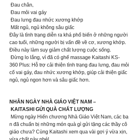
Đau chân,
Đau mỏi vai gáy
Đau lưng đau nhức xương khớp
Mất ngủ, ngủ không sâu giấc
Đây là tình trạng diễn ra khá phổ biến ở những người
cao tuổi, những người bị vấn đề về cơ, xương khớp.
Điều này làm suy giảm chất lượng cuộc sống.
Đừng lo lắng, vì đã có ghế massage Kaitashi KS-
360 Plus: Hỗ trợ cải thiện tình trạng đau lưng, đau mỏi
cổ vai gáy, đau nhức xương khớp, giúp cải thiện giấc
ngủ, ngủ ngon hơn và sâu giấc hơn.
NHÂN NGÀY NHÀ GIÁO VIỆT NAM –
KAITASHI GỬI QUÀ CHẤT LƯỢNG
Mừng ngày Hiến chương Nhà Giáo Việt Nam, các bạ
n đã chuẩn bị những món quà gì gửi tặng các thầy cô
giáo chưa? Cùng Kaitashi xem qua vài gợi ý vừa xịn,
vừa chất này nhé!