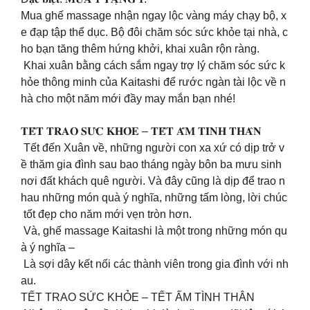
Mua ghế massage nhận ngay lộc vàng máy chạy bộ, x
e đạp tập thể dục. Bộ đôi chăm sóc sức khỏe tại nhà, c
ho bạn tăng thêm hứng khởi, khai xuân rộn ràng.
Khai xuân bằng cách sắm ngay trợ lý chăm sóc sức k
hỏe thông minh của Kaitashi để rước ngàn tài lộc về n
hà cho một năm mới đầy may mắn bạn nhé!
𝐓𝐄̂́𝐓 𝐓𝐑𝐀𝐎 𝐒𝐔̛́𝐂 𝐊𝐇𝐎̉𝐄 – 𝐓𝐄̂́𝐓 𝐀̂́𝐌 𝐓𝐈̀𝐍𝐇 𝐓𝐇𝐀̂𝐍
Tết đến Xuân về, những người con xa xứ có dịp trở v
ề thăm gia đình sau bao tháng ngày bôn ba mưu sinh
nơi đất khách quê người. Và đây cũng là dịp để trao n
hau những món quà ý nghĩa, những tấm lòng, lời chúc
tốt đẹp cho năm mới vẹn tròn hơn.
Và, ghế massage Kaitashi là một trong những món qu
à ý nghĩa –
Là sợi dây kết nối các thành viên trong gia đình với nh
au.
TẾT TRAO SỨC KHỎE – TẾT ẤM TÌNH THÂN