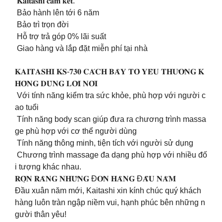
𝐊𝐚𝐢𝐭𝐚𝐬𝐡𝐢 𝐜𝐚𝐦 𝐤𝐞̂́𝐭:
Bảo hành lên tới 6 năm
Bảo trì trọn đời
Hỗ trợ trả góp 0% lãi suất
Giao hàng và lắp đặt miễn phí tại nhà
𝐊𝐀𝐈𝐓𝐀𝐒𝐇𝐈 𝐊𝐒-𝟕𝟑𝟎 𝐂𝐀́𝐂𝐇 𝐁𝐀̀𝐘 𝐓𝐎̉ 𝐘𝐄̂𝐔 𝐓𝐇𝐔̛𝐎̛𝐍𝐆 𝐊
𝐇𝐎̂𝐍𝐆 𝐃𝐔̀𝐍𝐆 𝐋𝐎̛̀𝐈 𝐍𝐎́𝐈
Với tính năng kiểm tra sức khỏe, phù hợp với người c
ao tuổi
Tính năng body scan giúp đưa ra chương trình massa
ge phù hợp với cơ thể người dùng
Tính năng thông minh, tiện tích với người sử dụng
Chương trình massage đa dạng phù hợp với nhiều đố
i tượng khác nhau.
𝐑𝐎̣̂𝐍 𝐑𝐀̀𝐍𝐆 𝐍𝐇𝐔̛̃𝐍𝐆 Đ𝐎̛𝐍 𝐇𝐀̀𝐍𝐆 Đ𝐀̂̀𝐔 𝐍𝐀̆𝐌
Đầu xuân năm mới, Kaitashi xin kính chúc quý khách
hàng luôn tràn ngập niềm vui, hạnh phúc bên những n
gười thân yêu!