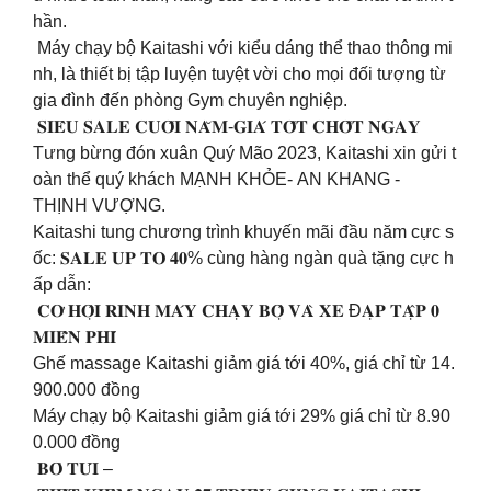
hần.
Máy chạy bộ Kaitashi với kiểu dáng thể thao thông mi
nh, là thiết bị tập luyện tuyệt vời cho mọi đối tượng từ
gia đình đến phòng Gym chuyên nghiệp.
𝐒𝐈𝐄̂𝐔 𝐒𝐀𝐋𝐄 𝐂𝐔𝐎̂́𝐈 𝐍𝐀̆𝐌-𝐆𝐈𝐀́ 𝐓𝐎̂́𝐓 𝐂𝐇𝐎̂́𝐓 𝐍𝐆𝐀𝐘
Tưng bừng đón xuân Quý Mão 2023, Kaitashi xin gửi t
oàn thể quý khách MẠNH KHỎE- AN KHANG -
THỊNH VƯỢNG.
Kaitashi tung chương trình khuyến mãi đầu năm cực s
ốc: 𝐒𝐀𝐋𝐄 𝐔𝐏 𝐓𝐎 𝟒𝟎% cùng hàng ngàn quà tặng cực h
ấp dẫn:
𝐂𝐎̛ 𝐇𝐎̣̂𝐈 𝐑𝐈𝐍𝐇 𝐌𝐀́𝐘 𝐂𝐇𝐀̣𝐘 𝐁𝐎̣̂ 𝐕𝐀̀ 𝐗𝐄 Đ𝐀̣𝐏 𝐓𝐀̣̂𝐏 𝟎
𝐌𝐈𝐄̂̃𝐍 𝐏𝐇𝐈́
Ghế massage Kaitashi giảm giá tới 40%, giá chỉ từ 14.
900.000 đồng
Máy chạy bộ Kaitashi giảm giá tới 29% giá chỉ từ 8.90
0.000 đồng
𝐁𝐎̉ 𝐓𝐔́𝐈 –