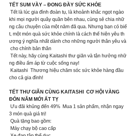
TẾT SUM VẦY – ĐONG ĐẦY SỨC KHỎE
Tết là lúc gia đình đoàn tụ, là khoảnh khắc ngọt ngào
khi mọi người quây quần bên nhau, cùng sẻ chia nhữ
ng câu chuyện của một năm đã qua. Nhưng bạn có biế
t, một món quà sức khỏe chính là cách thể hiện yêu th
ương ý nghĩa nhất dành cho những người thân yêu và
cho chính bản thân
Tết này, hãy cùng Kaitashi thư giãn và tận hưởng nhữ
ng điều ấm áp từ cuộc sống nay!
Kaitashi Thương hiệu chăm sóc sức khỏe hàng đầu
cho cả gia đình!
TẾT THƯ GIÃN CÙNG KAITASHI CƠ HỘI VÀNG
ĐÓN NĂM MỚI ẤT TỴ
Ưu đãi khủng đến 49% Mua 1 sản phẩm, nhận ngay
3 món quà giá trị!
Quà tặng bao gồm:
Máy chạy bộ cao cấp
Xe đạp tập thể dục