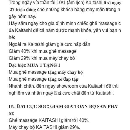
Trong ngày vía thần tài 10/1 (âm lịch) Kaitashi 𝐥𝐢̀ 𝐱𝐢̀ 𝐧𝐠𝐚𝐲
𝟐𝟕 𝐭𝐫𝐢𝐞̣̂𝐮 đ𝐨̂̀𝐧𝐠 cho những khách hàng may mắn trong n
gày hôm nay.
Hãy sắm ngay cho gia đình mình chiếc ghế massage c
ủa Kaitashi để cả năm được mạnh khỏe, yên vui bạn n
hé:
Ngoài ra Kaitashi giảm giá cực hấp dẫn
Giảm 40% khi mua ghế massage
Giảm 29% khi mua máy chạy bộ
Đ𝐚̣̆𝐜 𝐛𝐢𝐞̣̂𝐭: 𝐌𝐔𝐀 𝟏 𝐓𝐀̣̆𝐍𝐆 𝟏
Mua ghế massage 𝐭𝐚̣̆𝐧𝐠 𝐦𝐚́𝐲 𝐜𝐡𝐚̣𝐲 𝐛𝐨̣̂
Mua ghế massage 𝐭𝐚̣̆𝐧𝐠 𝐱𝐞 đ𝐚̣𝐩 𝐭𝐚̣̂𝐩
Nhanh chân, đến ngay showroom của Kaitashi để trải
nghiệm và nhận ngay 𝐥𝐢̀ 𝐱𝐢̀ cực chất đến từ Kaitashi.
𝐔̛𝐔 Đ𝐀̃𝐈 𝐂𝐔̛̣𝐂 𝐒𝐎̂́𝐂: 𝐆𝐈𝐀̉𝐌 𝐆𝐈𝐀́ 𝐓𝐎𝐀̀𝐍 𝐁𝐎̣̂ 𝐒𝐀̉𝐍 𝐏𝐇𝐀̂̉
𝐌:
Ghế massage KAITASHI giảm tới 40%.
Máy chạy bộ KAITASHI giảm 29%.