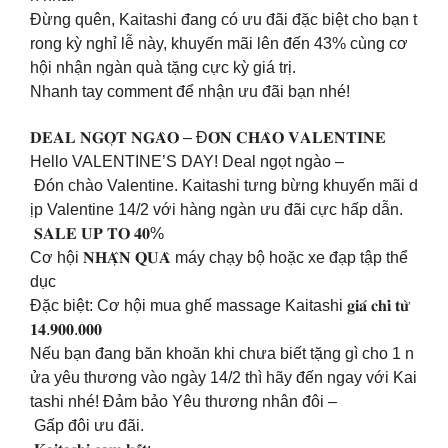
Đừng quên, Kaitashi đang có ưu đãi đặc biệt cho bạn t
rong kỳ nghỉ lễ này, khuyến mãi lên đến 43% cùng cơ
hội nhận ngàn quà tặng cực kỳ giá trị.
Nhanh tay comment để nhận ưu đãi bạn nhé!
𝐃𝐄𝐀𝐋 𝐍𝐆𝐎̣𝐓 𝐍𝐆𝐀̀𝐎 – Đ𝐎́𝐍 𝐂𝐇𝐀̀𝐎 𝐕𝐀𝐋𝐄𝐍𝐓𝐈𝐍𝐄
Hello VALENTINE’S DAY! Deal ngọt ngào –
Đón chào Valentine. Kaitashi tưng bừng khuyến mãi d
ịp Valentine 14/2 với hàng ngàn ưu đãi cực hấp dẫn.
𝐒𝐀𝐋𝐄 𝐔𝐏 𝐓𝐎 𝟒𝟎%
Cơ hội 𝐍𝐇𝐀̣̂𝐍 𝐐𝐔𝐀̀ máy chạy bộ hoặc xe đạp tập thể
dục
Đặc biệt: Cơ hội mua ghế massage Kaitashi 𝐠𝐢𝐚́ 𝐜𝐡𝐢̉ 𝐭𝐮̛̀
𝟏𝟒.𝟗𝟎𝟎.𝟎𝟎𝟎
Nếu bạn đang băn khoăn khi chưa biết tặng gì cho 1 n
ửa yêu thương vào ngày 14/2 thì hãy đến ngay với Kai
tashi nhé! Đảm bảo Yêu thương nhân đôi –
Gấp đôi ưu đãi.