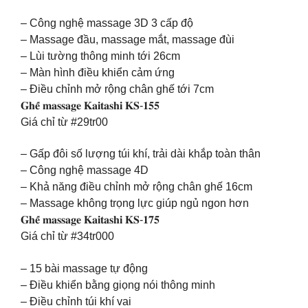
– Công nghệ massage 3D 3 cấp độ
– Massage đầu, massage mắt, massage đùi
– Lùi tường thông minh tới 26cm
– Màn hình điều khiển cảm ứng
– Điều chỉnh mở rộng chân ghế tới 7cm
𝐆𝐡𝐞̂́ 𝐦𝐚𝐬𝐬𝐚𝐠𝐞 𝐊𝐚𝐢𝐭𝐚𝐬𝐡𝐢 𝐊𝐒-𝟏𝟓𝟓
Giá chỉ từ #29tr00
– Gấp đôi số lượng túi khí, trải dài khắp toàn thân
– Công nghệ massage 4D
– Khả năng điều chỉnh mở rộng chân ghế 16cm
– Massage không trọng lực giúp ngủ ngon hơn
𝐆𝐡𝐞̂́ 𝐦𝐚𝐬𝐬𝐚𝐠𝐞 𝐊𝐚𝐢𝐭𝐚𝐬𝐡𝐢 𝐊𝐒-𝟏𝟕𝟓
Giá chỉ từ #34tr000
– 15 bài massage tự động
– Điều khiển bằng giọng nói thông minh
– Điều chỉnh túi khí vai