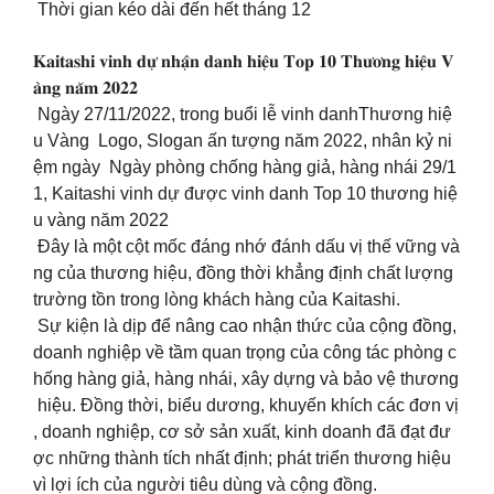
Thời gian kéo dài đến hết tháng 12
𝐊𝐚𝐢𝐭𝐚𝐬𝐡𝐢 𝐯𝐢𝐧𝐡 𝐝𝐮̛̣ 𝐧𝐡𝐚̣̂𝐧 𝐝𝐚𝐧𝐡 𝐡𝐢𝐞̣̂𝐮 𝐓𝐨𝐩 𝟏𝟎 𝐓𝐡𝐮̛𝐨̛𝐧𝐠 𝐡𝐢𝐞̣̂𝐮 𝐕
𝐚̀𝐧𝐠 𝐧𝐚̆𝐦 𝟐𝟎𝟐𝟐
Ngày 27/11/2022, trong buổi lễ vinh danhThương hiệ
u Vàng Logo, Slogan ấn tượng năm 2022, nhân kỷ ni
ệm ngày Ngày phòng chống hàng giả, hàng nhái 29/1
1, Kaitashi vinh dự được vinh danh Top 10 thương hiệ
u vàng năm 2022
Đây là một cột mốc đáng nhớ đánh dấu vị thế vững và
ng của thương hiệu, đồng thời khẳng định chất lượng
trường tồn trong lòng khách hàng của Kaitashi.
Sự kiện là dịp để nâng cao nhận thức của cộng đồng,
doanh nghiệp về tầm quan trọng của công tác phòng c
hống hàng giả, hàng nhái, xây dựng và bảo vệ thương
hiệu. Đồng thời, biểu dương, khuyến khích các đơn vị
, doanh nghiệp, cơ sở sản xuất, kinh doanh đã đạt đư
ợc những thành tích nhất định; phát triển thương hiệu
vì lợi ích của người tiêu dùng và cộng đồng.