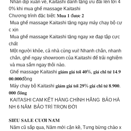
Nhân dịp xuân về, Kaitashi dành tặng ưu đãi lên tới 4
0% khi mua ghế massage Kaitashi
Chương trình đặc biệt: 𝐌𝐮𝐚 𝟏 đ𝐮̛𝐨̛̣𝐜 𝟐
Mua ghế massage Kaitashi tặng ngay máy chạy bộ cự
c xịn
Mua ghế massage Kaitashi tặng ngay xe đạp tập cực
chất
Một người khỏe, cả nhà cùng vui! Nhanh chân, nhanh
chân, ghế ngay showroom của Kaitashi để trải nghiệm
và mua sắm ngay thôi nào.
Ghế massage Kaitashi 𝐠𝐢𝐚̉𝐦 𝐠𝐢𝐚́ 𝐭𝐨̛́𝐢 𝟒𝟎%, 𝐠𝐢𝐚́ 𝐜𝐡𝐢̉ 𝐭𝐮̛̀ 𝟏𝟒.𝟗
𝟎𝟎.𝟎𝟎𝟎đồng
Máy chạy bộ Kaitashi 𝐠𝐢𝐚̉𝐦 𝐠𝐢𝐚́ 𝐭𝐨̛́𝐢 𝟐𝟗% 𝐠𝐢𝐚́ 𝐜𝐡𝐢̉ 𝐭𝐮̛̀ 𝟖.𝟗𝟎𝟎.
𝟎𝟎𝟎 đ𝐨̂̀𝐧𝐠
KAITASHI CAM KẾT HÀNG CHÍNH HÃNG BẢO HÀ
NH 6 NĂM BẢO TRÌ TRỌN ĐỜI
𝐒𝐈𝐄̂𝐔 𝐒𝐀𝐋𝐄 𝐂𝐔𝐎̂́𝐈 𝐍𝐀̆𝐌
Năm cũ sắp qua, Năm mới cận kề, Tưng bừng chào x