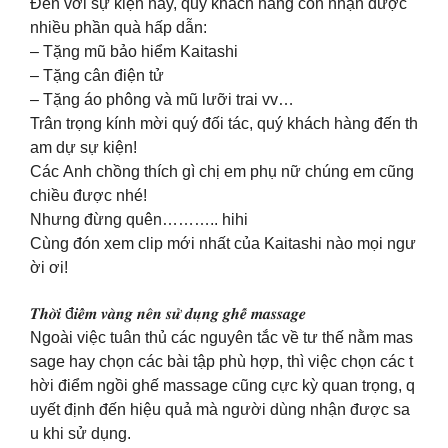
Đến với sự kiện này, quý khách hàng còn nhận được
nhiều phần quà hấp dẫn:
– Tặng mũ bảo hiểm Kaitashi
– Tặng cân điện tử
– Tặng áo phông và mũ lưỡi trai vv…
Trân trọng kính mời quý đối tác, quý khách hàng đến th
am dự sự kiện!
Các Anh chồng thích gì chị em phụ nữ chúng em cũng
chiều được nhé!
Nhưng đừng quên……….. hihi
Cùng đón xem clip mới nhất của Kaitashi nào mọi ngư
ời ơi!
𝑻𝒉𝒐̛̀𝒊 đ𝒊𝒆̂̉𝒎 𝒗𝒂̀𝒏𝒈 𝒏𝒆̂𝒏 𝒔𝒖̛̉ 𝒅𝒖̣𝒏𝒈 𝒈𝒉𝒆̂́ 𝒎𝒂𝒔𝒔𝒂𝒈𝒆
Ngoài việc tuân thủ các nguyên tắc về tư thế nằm mas
sage hay chọn các bài tập phù hợp, thì việc chọn các t
hời điểm ngồi ghế massage cũng cực kỳ quan trọng, q
uyết định đến hiệu quả mà người dùng nhận được sa
u khi sử dụng.