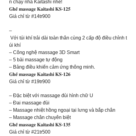
n chạy nhà Kaitashi nhé!
𝐆𝐡𝐞̂́ 𝐦𝐚𝐬𝐬𝐚𝐠𝐞 𝐊𝐚𝐢𝐭𝐚𝐬𝐡𝐢 𝐊𝐒-𝟏𝟐𝟓
Giá chỉ từ #14tr900
–
Với túi khí trải dài toàn thân cùng 2 cấp độ điều chỉnh t
úi khí
– Công nghệ massage 3D Smart
– 5 bài massage tự động
– Bảng điều khiển cảm ứng thông minh.
𝐆𝐡𝐞̂́ 𝐦𝐚𝐬𝐬𝐚𝐠𝐞 𝐊𝐚𝐢𝐭𝐚𝐬𝐡𝐢 𝐊𝐒-𝟏𝟐𝟔
Giá chỉ từ #19tr900
– Đặc biệt với massage đùi hình chữ U
– Đai massage đùi
– Massage nhiệt hồng ngoại tại lưng và bắp chân
– Massage chân chuyên biệt
𝐆𝐡𝐞̂́ 𝐦𝐚𝐬𝐬𝐚𝐠𝐞 𝐊𝐚𝐢𝐭𝐚𝐬𝐡𝐢 𝐊𝐒-𝟏𝟑𝟓
Giá chỉ từ #21tr500