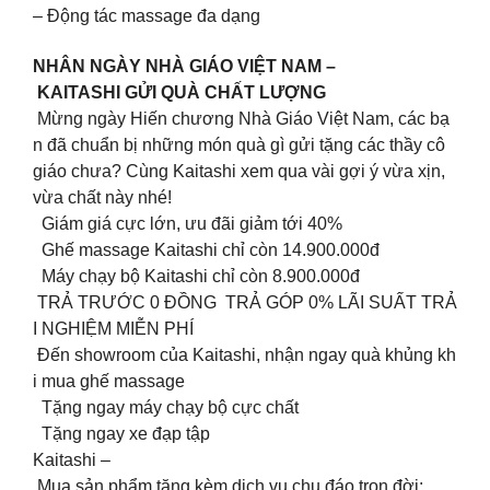
– Động tác massage đa dạng
NHÂN NGÀY NHÀ GIÁO VIỆT NAM –
KAITASHI GỬI QUÀ CHẤT LƯỢNG
Mừng ngày Hiến chương Nhà Giáo Việt Nam, các bạ
n đã chuẩn bị những món quà gì gửi tặng các thầy cô
giáo chưa? Cùng Kaitashi xem qua vài gợi ý vừa xịn,
vừa chất này nhé!
Giám giá cực lớn, ưu đãi giảm tới 40%
Ghế massage Kaitashi chỉ còn 14.900.000đ
Máy chạy bộ Kaitashi chỉ còn 8.900.000đ
TRẢ TRƯỚC 0 ĐỒNG TRẢ GÓP 0% LÃI SUẤT TRẢ
I NGHIỆM MIỄN PHÍ
Đến showroom của Kaitashi, nhận ngay quà khủng kh
i mua ghế massage
Tặng ngay máy chạy bộ cực chất
Tặng ngay xe đạp tập
Kaitashi –
Mua sản phẩm tặng kèm dịch vụ chu đáo trọn đời: