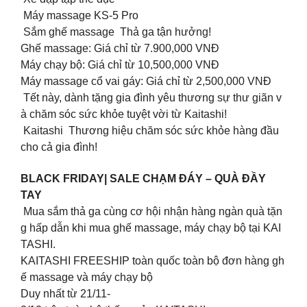
Máy massage KS-5 Pro
Sắm ghế massage Thả ga tận hưởng!
️Ghế massage: Giá chỉ từ 7.900,000 VNĐ
️Máy chạy bộ: Giá chỉ từ 10,500,000 VNĐ
️Máy massage cổ vai gáy: Giá chỉ từ 2,500,000 VNĐ
Tết này, dành tặng gia đình yêu thương sự thư giãn v
à chăm sóc sức khỏe tuyệt vời từ Kaitashi!
Kaitashi Thương hiệu chăm sóc sức khỏe hàng đầu
cho cả gia đình!
BLACK FRIDAY| SALE CHẠM ĐÁY – QUÀ ĐẦY
TAY
️ Mua sắm thả ga cùng cơ hội nhận hàng ngàn quà tặn
g hấp dẫn khi mua ghế massage, máy chạy bộ tại KAI
TASHI.
KAITASHI FREESHIP toàn quốc toàn bộ đơn hàng gh
ế massage và máy chạy bộ
Duy nhất từ 21/11-