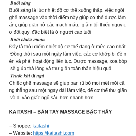
𝑩𝒖𝒐̂̉𝒊 𝒔𝒂́𝒏𝒈
Buổi sáng là lúc nhiệt độ cơ thể xuống thấp, việc ngồi
ghế massage vào thời điểm này giúp cơ thể được làm
ấm, giúp giãn nở các mạch máu, giảm tối thiểu nguy c
ơ đột quỵ, đặc biệt là ở người cao tuổi.
𝑩𝒖𝒐̂̉𝒊 𝒄𝒉𝒊𝒆̂̀𝒖 𝒎𝒖𝒐̣̂𝒏
Đây là thời điểm nhiệt độ cơ thể đang ở mức cao nhất.
Đồng thời sau một ngày làm việc, các cơ khớp bị đè n
én và phải hoạt động liên tục. Được massage, xoa bóp
sẽ giúp thả lỏng và thư giãn toàn thân hiệu quả.
𝑻𝒓𝒖̛𝒐̛́𝒄 𝒌𝒉𝒊 đ𝒊 𝒏𝒈𝒖̉
Chiếc ghế massage sẽ giúp bạn rũ bỏ mọi mệt mỏi că
ng thẳng sau một ngày dài làm việc, để cơ thể thư giãn
và đi vào giấc ngủ sâu hơn nhanh hơn.
KAITASHI – BÀN TAY MASSAGE BẬC THẦY
– Shopee:
kaitashi
– Website:
https://kaitashi.com