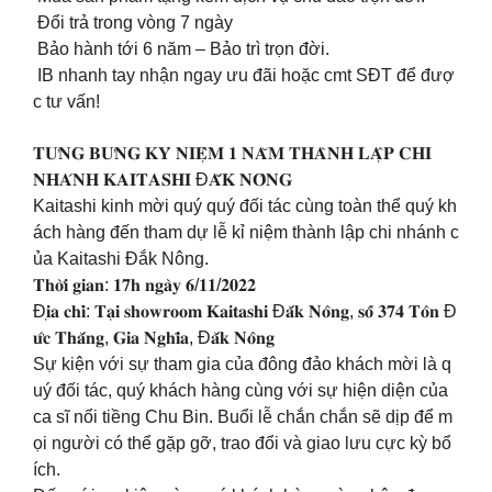
Đổi trả trong vòng 7 ngày
Bảo hành tới 6 năm – Bảo trì trọn đời.
IB nhanh tay nhận ngay ưu đãi hoặc cmt SĐT để đượ
c tư vấn!
𝐓𝐔̛𝐍𝐆 𝐁𝐔̛𝐍𝐆 𝐊𝐘̉ 𝐍𝐈𝐄̣̂𝐌 𝟏 𝐍𝐀̆𝐌 𝐓𝐇𝐀̀𝐍𝐇 𝐋𝐀̣̂𝐏 𝐂𝐇𝐈
𝐍𝐇𝐀́𝐍𝐇 𝐊𝐀𝐈𝐓𝐀𝐒𝐇𝐈 Đ𝐀̆́𝐊 𝐍𝐎̂𝐍𝐆
Kaitashi kinh mời quý quý đối tác cùng toàn thể quý kh
ách hàng đến tham dự lễ kỉ niệm thành lập chi nhánh c
ủa Kaitashi Đắk Nông.
𝐓𝐡𝐨̛̀𝐢 𝐠𝐢𝐚𝐧: 𝟏𝟕𝐡 𝐧𝐠𝐚̀𝐲 𝟔/𝟏𝟏/𝟐𝟎𝟐𝟐
Đ𝐢̣𝐚 𝐜𝐡𝐢̉: 𝐓𝐚̣𝐢 𝐬𝐡𝐨𝐰𝐫𝐨𝐨𝐦 𝐊𝐚𝐢𝐭𝐚𝐬𝐡𝐢 Đ𝐚̆́𝐤 𝐍𝐨̂𝐧𝐠, 𝐬𝐨̂́ 𝟑𝟕𝟒 𝐓𝐨̂𝐧 Đ
𝐮̛́𝐜 𝐓𝐡𝐚̆́𝐧𝐠, 𝐆𝐢𝐚 𝐍𝐠𝐡𝐢̃𝐚, Đ𝐚̆́𝐤 𝐍𝐨̂𝐧𝐠
Sự kiện với sự tham gia của đông đảo khách mời là q
uý đối tác, quý khách hàng cùng với sự hiện diện của
ca sĩ nổi tiềng Chu Bin. Buổi lễ chắn chắn sẽ dịp để m
ọi người có thể gặp gỡ, trao đổi và giao lưu cực kỳ bổ
ích.