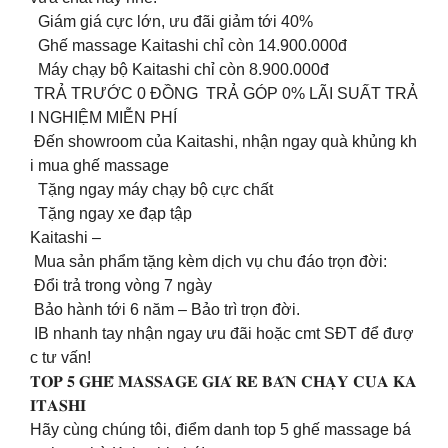
Giám giá cực lớn, ưu đãi giảm tới 40%
Ghế massage Kaitashi chỉ còn 14.900.000đ
Máy chạy bộ Kaitashi chỉ còn 8.900.000đ
TRẢ TRƯỚC 0 ĐỒNG TRẢ GÓP 0% LÃI SUẤT TRẢ
I NGHIỆM MIỄN PHÍ
Đến showroom của Kaitashi, nhận ngay quà khủng kh
i mua ghế massage
Tặng ngay máy chạy bộ cực chất
Tặng ngay xe đạp tập
Kaitashi –
Mua sản phẩm tặng kèm dịch vụ chu đáo trọn đời:
Đổi trả trong vòng 7 ngày
Bảo hành tới 6 năm – Bảo trì trọn đời.
IB nhanh tay nhận ngay ưu đãi hoặc cmt SĐT để đượ
c tư vấn!
𝐓𝐎𝐏 𝟓 𝐆𝐇𝐄̂́ 𝐌𝐀𝐒𝐒𝐀𝐆𝐄 𝐆𝐈𝐀́ 𝐑𝐄̉ 𝐁𝐀́𝐍 𝐂𝐇𝐀̣𝐘 𝐂𝐔̉𝐀 𝐊𝐀
𝐈𝐓𝐀𝐒𝐇𝐈
Hãy cùng chúng tôi, điểm danh top 5 ghế massage bá