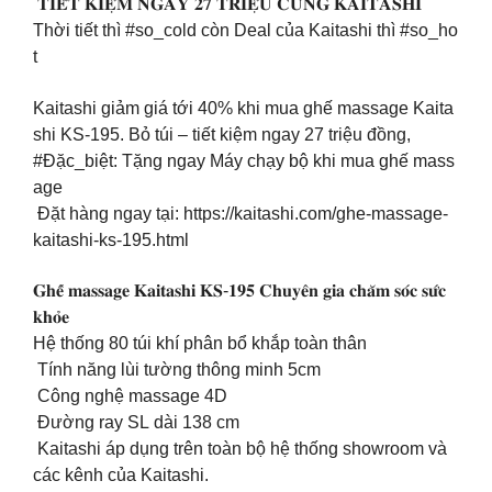
𝐓𝐈𝐄̂́𝐓 𝐊𝐈𝐄̣̂𝐌 𝐍𝐆𝐀𝐘 𝟐𝟕 𝐓𝐑𝐈𝐄̣̂𝐔 𝐂𝐔̀𝐍𝐆 𝐊𝐀𝐈𝐓𝐀𝐒𝐇𝐈
Thời tiết thì #so_cold còn Deal của Kaitashi thì #so_ho
t
Kaitashi giảm giá tới 40% khi mua ghế massage Kaita
shi KS-195. Bỏ túi – tiết kiệm ngay 27 triệu đồng,
#Đặc_biệt: Tặng ngay Máy chạy bộ khi mua ghế mass
age
Đặt hàng ngay tại: https://kaitashi.com/ghe-massage-
kaitashi-ks-195.html
𝐆𝐡𝐞̂́ 𝐦𝐚𝐬𝐬𝐚𝐠𝐞 𝐊𝐚𝐢𝐭𝐚𝐬𝐡𝐢 𝐊𝐒-𝟏𝟗𝟓 𝐂𝐡𝐮𝐲𝐞̂𝐧 𝐠𝐢𝐚 𝐜𝐡𝐚̆𝐦 𝐬𝐨́𝐜 𝐬𝐮̛́𝐜
𝐤𝐡𝐨̉𝐞
Hệ thống 80 túi khí phân bổ khắp toàn thân
Tính năng lùi tường thông minh 5cm
Công nghệ massage 4D
Đường ray SL dài 138 cm
Kaitashi áp dụng trên toàn bộ hệ thống showroom và
các kênh của Kaitashi.