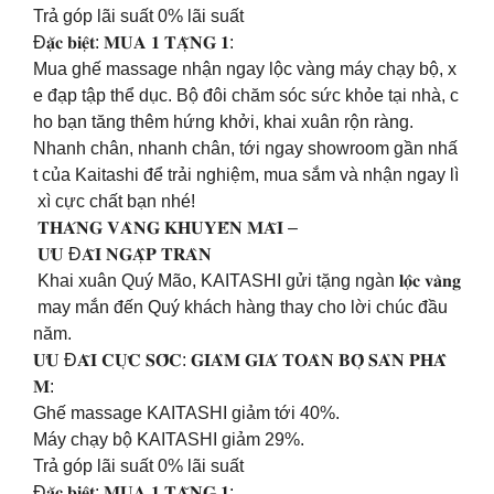
Trả góp lãi suất 0% lãi suất
Đ𝐚̣̆𝐜 𝐛𝐢𝐞̣̂𝐭: 𝐌𝐔𝐀 𝟏 𝐓𝐀̣̆𝐍𝐆 𝟏:
Mua ghế massage nhận ngay lộc vàng máy chạy bộ, x
e đạp tập thể dục. Bộ đôi chăm sóc sức khỏe tại nhà, c
ho bạn tăng thêm hứng khởi, khai xuân rộn ràng.
Nhanh chân, nhanh chân, tới ngay showroom gần nhấ
t của Kaitashi để trải nghiệm, mua sắm và nhận ngay lì
xì cực chất bạn nhé!
𝐓𝐇𝐀́𝐍𝐆 𝐕𝐀̀𝐍𝐆 𝐊𝐇𝐔𝐘𝐄̂́𝐍 𝐌𝐀̃𝐈 –
𝐔̛𝐔 Đ𝐀̃𝐈 𝐍𝐆𝐀̣̂𝐏 𝐓𝐑𝐀̀𝐍
Khai xuân Quý Mão, KAITASHI gửi tặng ngàn 𝐥𝐨̣̂𝐜 𝐯𝐚̀𝐧𝐠
may mắn đến Quý khách hàng thay cho lời chúc đầu
năm.
𝐔̛𝐔 Đ𝐀̃𝐈 𝐂𝐔̛̣𝐂 𝐒𝐎̂́𝐂: 𝐆𝐈𝐀̉𝐌 𝐆𝐈𝐀́ 𝐓𝐎𝐀̀𝐍 𝐁𝐎̣̂ 𝐒𝐀̉𝐍 𝐏𝐇𝐀̂̉
𝐌:
Ghế massage KAITASHI giảm tới 40%.
Máy chạy bộ KAITASHI giảm 29%.
Trả góp lãi suất 0% lãi suất
Đ𝐚̣̆𝐜 𝐛𝐢𝐞̣̂𝐭: 𝐌𝐔𝐀 𝟏 𝐓𝐀̣̆𝐍𝐆 𝟏: