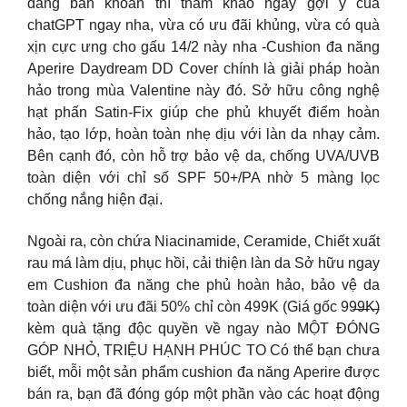
đang băn khoăn thì tham khảo ngay gợi ý của
chatGPT ngay nha, vừa có ưu đãi khủng, vừa có quà
xịn cực ưng cho gấu 14/2 này nha -Cushion đa năng
Aperire Daydream DD Cover chính là giải pháp hoàn
hảo trong mùa Valentine này đó. Sở hữu công nghệ
hạt phấn Satin-Fix giúp che phủ khuyết điểm hoàn
hảo, tạo lớp, hoàn toàn nhẹ dịu với làn da nhạy cảm.
Bên cạnh đó, còn hỗ trợ bảo vệ da, chống UVA/UVB
toàn diện với chỉ số SPF 50+/PA nhờ 5 màng lọc
chống nắng hiện đại.
Ngoài ra, còn chứa Niacinamide, Ceramide, Chiết xuất
rau má làm dịu, phục hồi, cải thiện làn da Sở hữu ngay
em Cushion đa năng che phủ hoàn hảo, bảo vệ da
toàn diện với ưu đãi 50% chỉ còn 499K (Giá gốc 99̶9̶̶̶K̶)
kèm quà tặng độc quyền về ngay nào MỘT ĐÓNG
GÓP NHỎ, TRIỆU HẠNH PHÚC TO Có thể bạn chưa
biết, mỗi một sản phẩm cushion đa năng Aperire được
bán ra, bạn đã đóng góp một phần vào các hoạt động