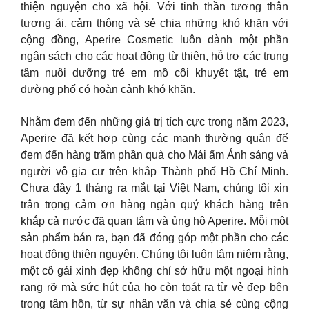
thiện nguyện cho xã hội. Với tinh thần tương thân
tương ái, cảm thông và sẻ chia những khó khăn với
cộng đồng, Aperire Cosmetic luôn dành một phần
ngân sách cho các hoạt động từ thiện, hỗ trợ các trung
tâm nuôi dưỡng trẻ em mồ côi khuyết tật, trẻ em
đường phố có hoàn cảnh khó khăn.
Nhằm đem đến những giá trị tích cực trong năm 2023,
Aperire đã kết hợp cùng các mạnh thường quân để
đem đến hàng trăm phần quà cho Mái ấm Ánh sáng và
người vô gia cư trên khắp Thành phố Hồ Chí Minh.
Chưa đầy 1 tháng ra mắt tại Việt Nam, chúng tôi xin
trân trọng cảm ơn hàng ngàn quý khách hàng trên
khắp cả nước đã quan tâm và ủng hộ Aperire. Mỗi một
sản phẩm bán ra, bạn đã đóng góp một phần cho các
hoạt động thiện nguyện. Chúng tôi luôn tâm niệm rằng,
một cô gái xinh đẹp không chỉ sở hữu một ngoại hình
rạng rỡ mà sức hút của họ còn toát ra từ vẻ đẹp bên
trong tâm hồn, từ sự nhân văn và chia sẻ cùng cộng