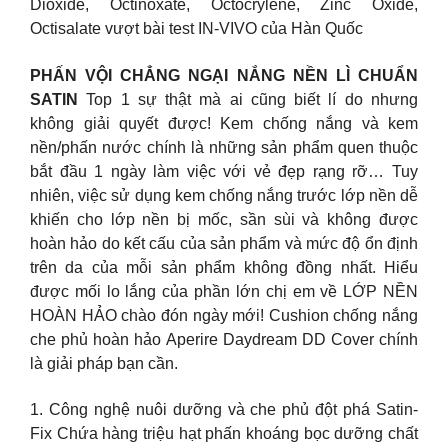
Dioxide, Octinoxate, Octocrylene, Zinc Oxide,
Octisalate vượt bài test IN-VIVO của Hàn Quốc
PHẤN VỘI CHẲNG NGẠI NẮNG NỀN LÌ CHUẨN
SATIN
Top 1 sự thật mà ai cũng biết lí do nhưng
không giải quyết được! Kem chống nắng và kem
nền/phấn nước chính là những sản phẩm quen thuộc
bắt đầu 1 ngày làm việc với vẻ đẹp rạng rỡ… Tuy
nhiên, việc sử dụng kem chống nắng trước lớp nền dễ
khiến cho lớp nền bị mốc, sần sùi và không được
hoàn hảo do kết cấu của sản phẩm và mức độ ổn định
trên da của mỗi sản phẩm không đồng nhất. Hiểu
được mối lo lắng của phần lớn chị em về LỚP NỀN
HOÀN HẢO chào đón ngày mới! Cushion chống nắng
che phủ hoàn hảo Aperire Daydream DD Cover chính
là giải pháp bạn cần.
1. Công nghệ nuôi dưỡng và che phủ đột phá Satin-
Fix Chứa hàng triệu hạt phấn khoáng bọc dưỡng chất