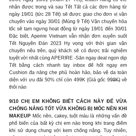
nhận được trong và sau Tết Tất cả các đơn hàng từ
ngày 19/01 (tức 28 Tết) sẽ được giao cho đơn vị vận
chuyển vào ngày 30/01 (Mùng 9 Tết) Vận chuyển hỏa
tốc sẽ tạm ngưng hoạt động từ ngày 19/01 đến 30/01
️Đặc biệt, Aperire Vietnam vẫn nhận đơn xuyên suốt
Tết Nguyên Đán 2023️ Hy vọng với thời gian vận
chuyển nêu trên, quý khách sẽ có được trải nghiệm
tuyệt vời nhất cùng APERIRE -Săn ngay deal ngon dịp
Tết bằng cách nhanh tay inbox để hốt ngay em
Cushion đa năng che phủ hoàn hảo, bảo vệ da toàn
diện với ưu đãi 50% chỉ còn 499K (Giá gốc 99̶9̶̶̶K̶) về
thôi nào
9/10 CHỊ EM KHÔNG BIẾT CÁCH NÀY ĐỂ VỪA
CHỐNG NẮNG TỐT VỪA KHÔNG BỊ MỐC NỀN KHI
MAKEUP
Mốc nền, cakey, tuột màu là những vấn đề
phổ biến của bất kỳ chị em nào trong khi trang điểm
khi sử dụng chung với kem chống nắng. Tuy nhiên,