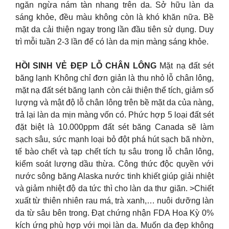
ngăn ngừa nám tàn nhang trên da. Sở hữu làn da
sáng khỏe, đều màu không còn là khó khăn nữa. Bề
mặt da cải thiện ngay trong lần đầu tiên sử dụng. Duy
trì mỗi tuần 2-3 lần để có làn da mịn màng sáng khỏe.
HỒI SINH VẺ ĐẸP LỖ CHÂN LÔNG
Mặt nạ đất sét
băng lạnh Không chỉ đơn giản là thu nhỏ lỗ chân lông,
mặt nạ đất sét băng lạnh còn cải thiện thể tích, giảm số
lượng và mật độ lỗ chân lông trên bề mặt da của nàng,
trả lại làn da mịn màng vốn có. Phức hợp 5 loại đất sét
đặt biệt là 10.000ppm đất sét băng Canada sẽ làm
sạch sâu, sức mạnh loại bỏ đột phá hút sạch bã nhờn,
tế bào chết và tạp chết tích tụ sâu trong lỗ chân lông,
kiểm soát lượng dầu thừa. Công thức độc quyền với
nước sông băng Alaska nước tinh khiết giúp giải nhiệt
và giảm nhiệt độ da tức thì cho làn da thư giãn. >Chiết
xuất từ thiên nhiên rau má, trà xanh,… nuôi dưỡng làn
da từ sâu bên trong. Đạt chứng nhận FDA Hoa Kỳ 0%
kích ứng phù hợp với mọi làn da. Muốn da đẹp không