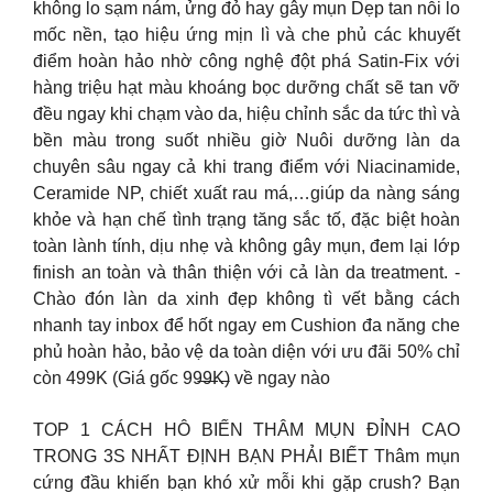
không lo sạm nám, ửng đỏ hay gây mụn Dẹp tan nỗi lo
mốc nền, tạo hiệu ứng mịn lì và che phủ các khuyết
điểm hoàn hảo nhờ công nghệ đột phá Satin-Fix với
hàng triệu hạt màu khoáng bọc dưỡng chất sẽ tan vỡ
đều ngay khi chạm vào da, hiệu chỉnh sắc da tức thì và
bền màu trong suốt nhiều giờ Nuôi dưỡng làn da
chuyên sâu ngay cả khi trang điểm với Niacinamide,
Ceramide NP, chiết xuất rau má,…giúp da nàng sáng
khỏe và hạn chế tình trạng tăng sắc tố, đặc biệt hoàn
toàn lành tính, dịu nhẹ và không gây mụn, đem lại lớp
finish an toàn và thân thiện với cả làn da treatment. -
Chào đón làn da xinh đẹp không tì vết bằng cách
nhanh tay inbox để hốt ngay em Cushion đa năng che
phủ hoàn hảo, bảo vệ da toàn diện với ưu đãi 50% chỉ
còn 499K (Giá gốc 99̶9̶̶̶K̶) về ngay nào
TOP 1 CÁCH HÔ BIẾN THÂM MỤN ĐỈNH CAO
TRONG 3S NHẤT ĐỊNH BẠN PHẢI BIẾT Thâm mụn
cứng đầu khiến bạn khó xử mỗi khi gặp crush? Bạn