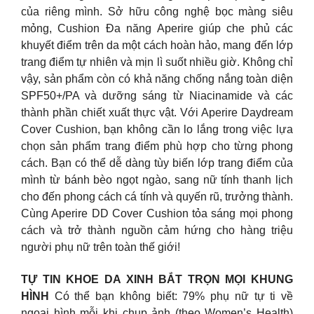
của riêng mình. Sở hữu công nghệ bọc màng siêu
mỏng, Cushion Đa năng Aperire giúp che phủ các
khuyết điểm trên da một cách hoàn hảo, mang đến lớp
trang điểm tự nhiên và mịn lì suốt nhiều giờ. Không chỉ
vậy, sản phẩm còn có khả năng chống nắng toàn diện
SPF50+/PA và dưỡng sáng từ Niacinamide và các
thành phần chiết xuất thực vật. Với Aperire Daydream
Cover Cushion, bạn không cần lo lắng trong việc lựa
chọn sản phẩm trang điểm phù hợp cho từng phong
cách. Bạn có thể dễ dàng tùy biến lớp trang điểm của
mình từ bánh bèo ngọt ngào, sang nữ tính thanh lịch
cho đến phong cách cá tính và quyến rũ, trưởng thành.
Cùng Aperire DD Cover Cushion tỏa sáng mọi phong
cách và trở thành nguồn cảm hứng cho hàng triệu
người phụ nữ trên toàn thế giới!
TỰ TIN KHOE DA XINH BẮT TRỌN MỌI KHUNG
HÌNH
Có thể bạn không biết: 79% phụ nữ tự ti về
ngoại hình mỗi khi chụp ảnh (theo Women’s Health)