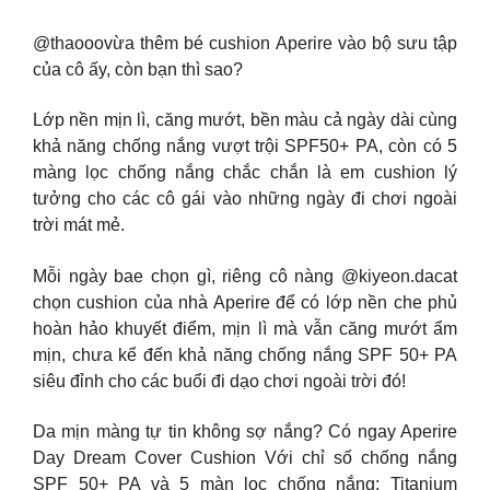
@thaooovừa thêm bé cushion Aperire vào bộ sưu tập
của cô ấy, còn bạn thì sao?
Lớp nền mịn lì, căng mướt, bền màu cả ngày dài cùng
khả năng chống nắng vượt trội SPF50+ PA, còn có 5
màng lọc chống nắng chắc chắn là em cushion lý
tưởng cho các cô gái vào những ngày đi chơi ngoài
trời mát mẻ.
Mỗi ngày bae chọn gì, riêng cô nàng @kiyeon.dacat
chọn cushion của nhà Aperire để có lớp nền che phủ
hoàn hảo khuyết điểm, mịn lì mà vẫn căng mướt ẩm
mịn, chưa kể đến khả năng chống nắng SPF 50+ PA
siêu đỉnh cho các buổi đi dạo chơi ngoài trời đó!
Da mịn màng tự tin không sợ nắng? Có ngay Aperire
Day Dream Cover Cushion Với chỉ số chống nắng
SPF 50+ PA và 5 màn lọc chống nắng: Titanium