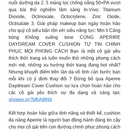
nuôi dưỡng da 2. 5 màng lọc chống nắng 50+PA vượt
qua bài thử nghiệm lâm sàng In-Vivo: Titanium
Dioxide, Octinoxate, Octocrylene, Zinc Oxide,
Octisalate 3. Giải pháp makeup ban ngày hoàn hảo
cho quý cô siêu bận rộn với siêu năng lực: Mịn lì Căng
bóng Không xuống tone CÙNG APERIRE
DAYDREAM COVER CUSHION TỰ TIN CHINH
PHỤC MỌI PHONG CÁCH Bạn là một cô gái yêu
thích thời trang và luôn muốn thử những phong cách
mới mẻ, những xu hướng thời trang đang hot nhất?
Nhưng khuyết điểm trên làn da vô tình cản bước bạn
mỗi khi có ý định thay đổi ? Đừng bỏ qua Aperire
Daydream Cover Cushion sự lựa chọn hoàn hảo cho
các cô gái yêu thích sự đa dạng và sáng tạo:
shopee.vn?bfhAt8N9
Kết hợp hoàn hảo giữa tính năng và thiết kế, cushion
đa năng Aperire là người bạn đồng hành đáng tin cậy
cho mọi cô gái trên con đường chinh phục phong cách