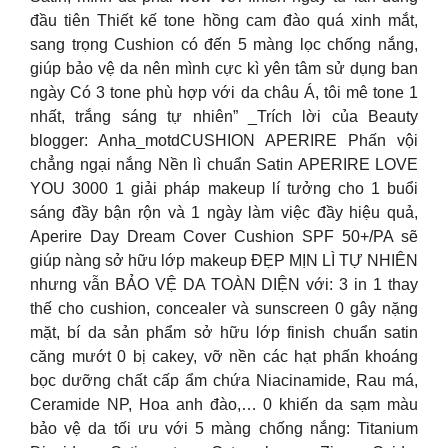
đầu tiên Thiết kế tone hồng cam đào quá xinh mắt,
sang trọng Cushion có đến 5 màng lọc chống nắng,
giúp bảo vệ da nên mình cực kì yên tâm sử dụng ban
ngày Có 3 tone phù hợp với da châu Á, tôi mê tone 1
nhất, trắng sáng tự nhiên” _Trích lời của Beauty
blogger: Anha_motdCUSHION APERIRE Phấn vội
chẳng ngại nắng Nền lì chuẩn Satin APERIRE LOVE
YOU 3000 1 giải pháp makeup lí tưởng cho 1 buổi
sáng đầy bận rộn và 1 ngày làm việc đầy hiệu quả,
Aperire Day Dream Cover Cushion SPF 50+/PA sẽ
giúp nàng sở hữu lớp makeup ĐẸP MỊN LÌ TỰ NHIÊN
nhưng vẫn BẢO VỆ DA TOÀN DIỆN với: 3 in 1 thay
thế cho cushion, concealer và sunscreen 0 gây nặng
mặt, bí da sản phẩm sở hữu lớp finish chuẩn satin
căng mướt 0 bị cakey, vỡ nền các hạt phấn khoáng
bọc dưỡng chất cấp ẩm chứa Niacinamide, Rau má,
Ceramide NP, Hoa anh đào,… 0 khiến da sạm màu
bảo vệ da tối ưu với 5 màng chống nắng: Titanium