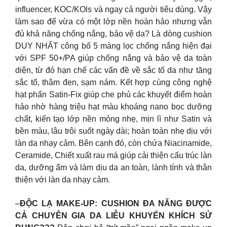
influencer, KOC/KOls và ngay cả người tiêu dùng. Vậy
làm sao để vừa có một lớp nền hoàn hảo nhưng vẫn
đủ khả năng chống nắng, bảo vệ da? Là dòng cushion
DUY NHẤT công bố 5 màng lọc chống nắng hiện đại
với SPF 50+/PA giúp chống nắng và bảo vệ da toàn
diện, từ đó hạn chế các vấn đề về sắc tố da như tăng
sắc tố, thâm đen, sạm nám. Kết hợp cùng công nghệ
hạt phấn Satin-Fix giúp che phủ các khuyết điểm hoàn
hảo nhờ hàng triệu hạt màu khoáng nano bọc dưỡng
chất, kiến tạo lớp nền mỏng nhẹ, mịn lì như Satin và
bền màu, lâu trôi suốt ngày dài; hoàn toàn nhẹ dịu với
làn da nhạy cảm. Bên cạnh đó, còn chứa Niacinamide,
Ceramide, Chiết xuất rau má giúp cải thiện cấu trúc làn
da, dưỡng ẩm và làm dịu da an toàn, lành tính và thân
thiện với làn da nhạy cảm.
–
ĐỘC LẠ MAKE-UP: CUSHION ĐA NĂNG ĐƯỢC
CẢ CHUYÊN GIA DA LIỄU KHUYẾN KHÍCH SỬ