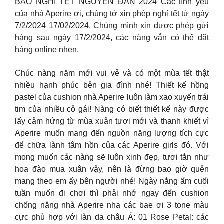
BÁO NGHỈ TẾT NGUYÊN ĐÁN 2024 Các tình yêu
của nhà Aperire ơi, chúng tớ xin phép nghỉ tết từ ngày
7/2/2024 17/02/2024. Chúng mình xin được phép gửi
hàng sau ngày 17/2/2024, các nàng vẫn có thể đặt
hàng online nhen.
Chúc nàng năm mới vui vẻ và có một mùa tết thật
nhiều hạnh phúc bên gia đình nhé! Thiết kế hồng
pastel của cushion nhà Aperire luôn làm xao xuyến trái
tim của nhiều cô gái! Nàng có biết thiết kế này được
lấy cảm hứng từ mùa xuân tươi mới và thanh khiết vì
Aperire muốn mang đến nguồn năng lượng tích cực
để chữa lành tâm hồn của các Aperire girls đó. Với
mong muốn các nàng sẽ luôn xinh đẹp, tươi tắn như
hoa đào mua xuân vậy, nên là đừng bao giờ quên
mang theo em ấy bên người nhé! Ngày nắng ấm cuối
tuần muốn đi chơi thì phải nhớ ngay đến cushion
chống nắng nhà Aperire nha các bae ơi 3 tone màu
cực phù hợp với làn da châu Á: 01 Rose Petal: các