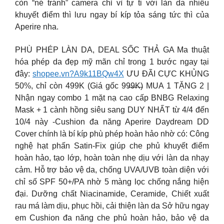
còn “né tránh” camera chỉ vì tự ti với làn da nhiều
khuyết điểm thì lưu ngay bí kíp tỏa sáng tức thì của
Aperire nha.
PHÙ PHÉP LÀN DA, DEAL SỐC THẢ GA Ma thuật
hóa phép da đẹp mỹ mãn chỉ trong 1 bước ngay tại
đây:
shopee.vn?A9k11BQw4X
ƯU ĐÃI CỰC KHỦNG
50%, chỉ còn 499K (Giá gốc 99̶9̶̶̶K̶) MUA 1 TẶNG 2 |
Nhận ngay combo 1 mặt nạ cao cấp BNBG Relaxing
Mask + 1 cành hồng siêu sang DUY NHẤT từ 4/4 đến
10/4 này -Cushion đa năng Aperire Daydream DD
Cover chính là bí kíp phù phép hoàn hảo nhờ có: Công
nghệ hạt phấn Satin-Fix giúp che phủ khuyết điểm
hoàn hảo, tạo lớp, hoàn toàn nhẹ dịu với làn da nhạy
cảm. Hỗ trợ bảo vệ da, chống UVA/UVB toàn diện với
chỉ số SPF 50+/PA nhờ 5 màng lọc chống nắng hiện
đại. Dưỡng chất Niacinamide, Ceramide, Chiết xuất
rau má làm dịu, phục hồi, cải thiện làn da Sở hữu ngay
em Cushion đa năng che phủ hoàn hảo, bảo vệ da