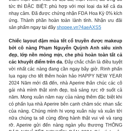
tức thì ĐẶC BIỆT: phù hợp với mọi loại da kể cả da
nhạy cảm. Đã được chứng nhận FDA Hoa Kỳ 0% kích
ứng. Thành phần hoàn toàn lành tính. Nhận ưu đãi
sản phẩm ngay tại đây
shopee.vn?4aeAXS5
Chiếc layout đậm mùa tết cổ truyền được makeup
bởi cô nàng Phạm Nguyễn Quỳnh Anh siêu xinh
đẹp, lớp nền mỏng mịn, che phủ hoàn toàn tất cả
các khuyết điểm trên da.
Đây chắc chắn là điều tuyệt
vời nhất các nàng đang cần ngay bây giờ. Rinh phấn
lụa ngay cho tết thêm hoàn hảo HAPPY NEW YEAR
2024 Năm mới đã đến, nhà Aperire thân chúc các cô
gái nhà mình thật xinh đẹp, toả sáng rực rỡ suốt cả
năm. Mong xuân năm nay của nàng thêm đặc biệt khi
có phấn lụa nhà Aperire bên cạnh chăm sóc nhan sắc
của nàng. Chúng mình hi vọng xuân này và xuân tới
nữa chúng ta sẽ cùng đồng hành thật vui vẻ và rạng
rỡ. Aperire gửi đến nàng ngàn yêu thương THÔNG