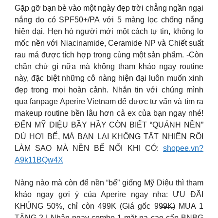
Gặp gỡ bạn bè vào một ngày đẹp trời chẳng ngần ngại
nắng do có SPF50+/PA với 5 màng lọc chống nắng
hiện đại. Hẹn hò người mới một cách tự tin, không lo
mốc nền với Niacinamide, Ceramide NP và Chiết suất
rau má được tích hợp trong cùng một sản phẩm. -Còn
chần chừ gì nữa mà không tham khảo ngay routine
này, đặc biệt những cô nàng hiện đại luôn muốn xinh
đẹp trong mọi hoàn cảnh. Nhắn tin với chúng mình
qua fanpage Aperire Vietnam để được tư vấn và tìm ra
makeup routine bền lâu hơn cả ex của bạn ngay nhé!
ĐẾN MỸ DIỆU BẦY HẦY CÒN BIẾT “QUÁNH NỀN”
DÙ HƠI BỂ, MÀ BẠN LẠI KHÔNG TẤT NHIÊN RỒI
LÀM SAO MÀ NỀN BỂ NỔI KHI CÓ:
shopee.vn?
A9k11BQw4X
Nàng nào mà còn để nền “bể” giống Mỹ Diệu thì tham
khảo ngay gợi ý của Aperire ngay nha: ƯU ĐÃI
KHỦNG 50%, chỉ còn 499K (Giá gốc 99̶9̶̶̶K̶) MUA 1
TẶNG 2 | Nhận ngay combo 1 mặt nạ cao cấp BNBG