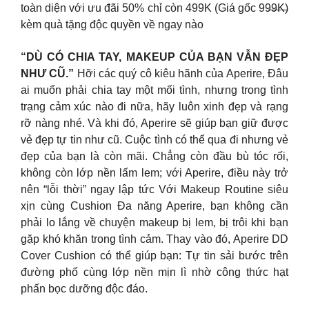
toàn diện với ưu đãi 50% chỉ còn 499K (Giá gốc 99̶9̶̶̶K̶)
kèm quà tặng độc quyền về ngay nào
“DÙ CÓ CHIA TAY, MAKEUP CỦA BẠN VẪN ĐẸP
NHƯ CŨ.”
Hỡi các quý cô kiêu hãnh của Aperire, Đâu
ai muốn phải chia tay một mối tình, nhưng trong tình
trạng cảm xúc nào đi nữa, hãy luôn xinh đẹp và rạng
rỡ nàng nhé. Và khi đó, Aperire sẽ giúp bạn giữ được
vẻ đẹp tự tin như cũ. Cuộc tình có thể qua đi nhưng vẻ
đẹp của bạn là còn mãi. Chẳng còn đầu bù tóc rối,
không còn lớp nền lấm lem; với Aperire, điều này trở
nên “lỗi thời” ngay lập tức Với Makeup Routine siêu
xịn cùng Cushion Đa năng Aperire, bạn không cần
phải lo lắng về chuyện makeup bị lem, bị trôi khi bạn
gặp khó khăn trong tình cảm. Thay vào đó, Aperire DD
Cover Cushion có thể giúp bạn: Tự tin sải bước trên
đường phố cùng lớp nền mịn lì nhờ công thức hạt
phấn bọc dưỡng độc đáo.