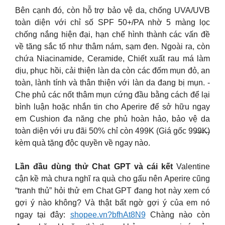
Bên cạnh đó, còn hỗ trợ bảo vệ da, chống UVA/UVB
toàn diện với chỉ số SPF 50+/PA nhờ 5 màng lọc
chống nắng hiện đại, hạn chế hình thành các vấn đề
về tăng sắc tố như thâm nám, sạm đen. Ngoài ra, còn
chứa Niacinamide, Ceramide, Chiết xuất rau má làm
dịu, phục hồi, cải thiện làn da còn các đốm mụn đỏ, an
toàn, lành tính và thân thiện với làn da đang bị mụn. -
Che phủ các nốt thâm mụn cứng đầu bằng cách để lại
bình luận hoặc nhắn tin cho Aperire để sở hữu ngay
em Cushion đa năng che phủ hoàn hảo, bảo vệ da
toàn diện với ưu đãi 50% chỉ còn 499K (Giá gốc 99̶9̶̶̶K̶)
kèm quà tặng độc quyền về ngay nào.
Lần đầu dùng thử Chat GPT và cái kết
Valentine
cận kề mà chưa nghĩ ra quà cho gấu nên Aperire cũng
“tranh thủ” hỏi thử em Chat GPT đang hot này xem có
gợi ý nào không? Và thật bất ngờ gợi ý của em nó
ngay tại đây:
shopee.vn?bfhAt8N9
Chàng nào còn