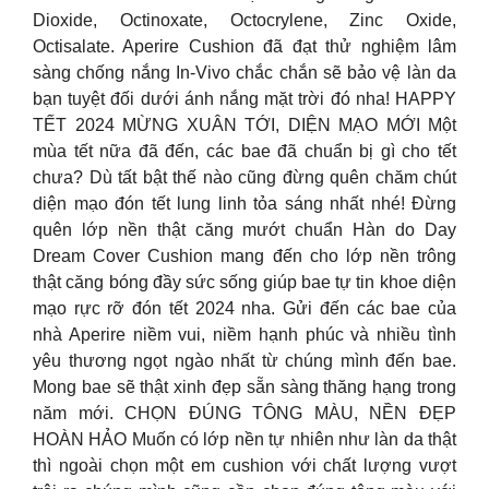
Dioxide, Octinoxate, Octocrylene, Zinc Oxide,
Octisalate. Aperire Cushion đã đạt thử nghiệm lâm
sàng chống nắng In-Vivo chắc chắn sẽ bảo vệ làn da
bạn tuyệt đối dưới ánh nắng mặt trời đó nha! HAPPY
TẾT 2024 MỪNG XUÂN TỚI, DIỆN MẠO MỚI Một
mùa tết nữa đã đến, các bae đã chuẩn bị gì cho tết
chưa? Dù tất bật thế nào cũng đừng quên chăm chút
diện mạo đón tết lung linh tỏa sáng nhất nhé! Đừng
quên lớp nền thật căng mướt chuẩn Hàn do Day
Dream Cover Cushion mang đến cho lớp nền trông
thật căng bóng đầy sức sống giúp bae tự tin khoe diện
mạo rực rỡ đón tết 2024 nha. Gửi đến các bae của
nhà Aperire niềm vui, niềm hạnh phúc và nhiều tình
yêu thương ngọt ngào nhất từ chúng mình đến bae.
Mong bae sẽ thật xinh đẹp sẵn sàng thăng hạng trong
năm mới. CHỌN ĐÚNG TÔNG MÀU, NỀN ĐẸP
HOÀN HẢO Muốn có lớp nền tự nhiên như làn da thật
thì ngoài chọn một em cushion với chất lượng vượt