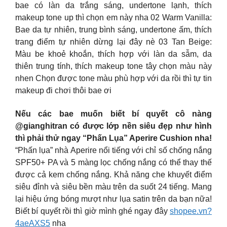
bae có làn da trắng sáng, undertone lạnh, thích
makeup tone up thì chọn em này nha 02 Warm Vanilla:
Bae da tự nhiên, trung bình sáng, undertone ấm, thích
trang điểm tự nhiên dừng lại đây nè 03 Tan Beige:
Màu be khoẻ khoắn, thích hợp với làn da sẫm, da
thiên trung tính, thích makeup tone tây chọn màu này
nhen Chọn được tone màu phù hợp với da rồi thì tự tin
makeup đi chơi thôi bae ơi
Nếu các bae muốn biết bí quyết cô nàng
@gianghitran có được lớp nền siêu đẹp như hình
thì phải thử ngay “Phấn Lụa” Aperire Cushion nha!
“Phấn lụa” nhà Aperire nổi tiếng với chỉ số chống nắng
SPF50+ PA và 5 màng lọc chống nắng có thể thay thế
được cả kem chống nắng. Khả năng che khuyết điểm
siêu đỉnh và siêu bền màu trên da suốt 24 tiếng. Mang
lại hiệu ứng bóng mượt như lụa satin trên da bạn nữa!
Biết bí quyết rồi thì giờ mình ghé ngay đây
shopee.vn?
4aeAXS5
nha