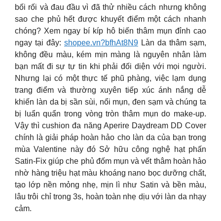
bối rối và đau đầu vì đã thử nhiều cách nhưng không
sao che phủ hết được khuyết điểm một cách nhanh
chóng? Xem ngay bí kíp hô biến thâm mụn đỉnh cao
ngay tại đây:
shopee.vn?bfhAt8N9
Làn da thâm sạm,
không đều màu, kém mịn màng là nguyên nhân làm
bạn mất đi sự tự tin khi phải đối diện với mọi người.
Nhưng lại có một thực tế phũ phàng, việc lạm dụng
trang điểm và thường xuyên tiếp xúc ánh nắng dễ
khiến làn da bị sần sùi, nổi mụn, đen sạm và chúng ta
bị luẩn quẩn trong vòng tròn thâm mụn do make-up.
Vậy thì cushion đa năng Aperire Daydream DD Cover
chính là giải pháp hoàn hảo cho làn da của bạn trong
mùa Valentine này đó Sở hữu công nghệ hạt phấn
Satin-Fix giúp che phủ đốm mụn và vết thâm hoàn hảo
nhờ hàng triệu hạt màu khoáng nano bọc dưỡng chất,
tạo lớp nền mỏng nhẹ, mịn lì như Satin và bền màu,
lâu trôi chỉ trong 3s, hoàn toàn nhẹ dịu với làn da nhạy
cảm.