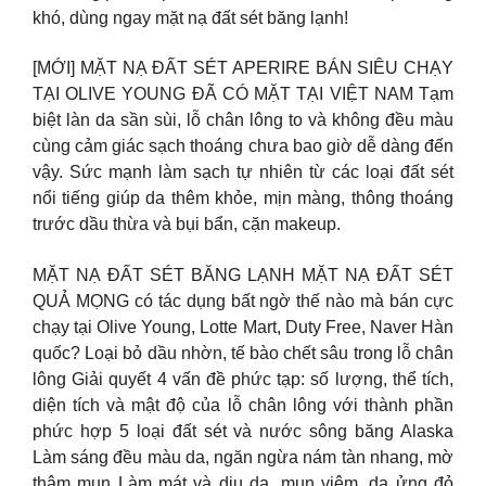
khó, dùng ngay mặt nạ đất sét băng lạnh!
[MỚI] MẶT NẠ ĐẤT SÉT APERIRE BÁN SIÊU CHẠY
TẠI OLIVE YOUNG ĐÃ CÓ MẶT TẠI VIỆT NAM Tạm
biệt làn da sần sùi, lỗ chân lông to và không đều màu
cùng cảm giác sạch thoáng chưa bao giờ dễ dàng đến
vậy. Sức mạnh làm sạch tự nhiên từ các loại đất sét
nổi tiếng giúp da thêm khỏe, mịn màng, thông thoáng
trước dầu thừa và bụi bẩn, cặn makeup.
MẶT NẠ ĐẤT SÉT BĂNG LẠNH MẶT NẠ ĐẤT SÉT
QUẢ MỌNG có tác dụng bất ngờ thế nào mà bán cực
chạy tại Olive Young, Lotte Mart, Duty Free, Naver Hàn
quốc? Loại bỏ dầu nhờn, tế bào chết sâu trong lỗ chân
lông Giải quyết 4 vấn đề phức tạp: số lượng, thể tích,
diện tích và mật độ của lỗ chân lông với thành phần
phức hợp 5 loại đất sét và nước sông băng Alaska
Làm sáng đều màu da, ngăn ngừa nám tàn nhang, mờ
thâm mụn Làm mát và dịu da, mụn viêm, da ửng đỏ