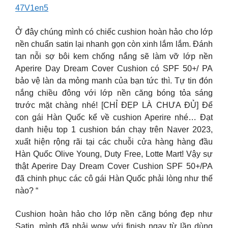
47V1en5
Ở đây chúng mình có chiếc cushion hoàn hảo cho lớp
nền chuẩn satin lại nhanh gọn còn xinh lắm lắm. Đánh
tan nỗi sợ bôi kem chống nắng sẽ làm vỡ lớp nền
Aperire Day Dream Cover Cushion có SPF 50+/ PA
bảo vệ làn da mỏng manh của bạn tức thì. Tự tin đón
nắng chiều đông với lớp nền căng bóng tỏa sáng
trước mặt chàng nhé! [CHỈ ĐẸP LÀ CHƯA ĐỦ] Để
con gái Hàn Quốc kể về cushion Aperire nhé… Đạt
danh hiệu top 1 cushion bán chạy trên Naver 2023,
xuất hiện rộng rãi tại các chuỗi cửa hàng hàng đầu
Hàn Quốc Olive Young, Duty Free, Lotte Mart! Vậy sự
thật Aperire Day Dream Cover Cushion SPF 50+/PA
đã chinh phục các cô gái Hàn Quốc phải lòng như thế
nào? “
Cushion hoàn hảo cho lớp nền căng bóng đẹp như
Satin, mình đã phải wow với finish ngay từ lần dùng