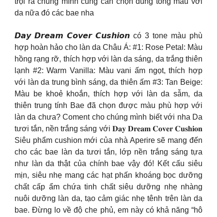
trội ra chúng mình cũng cần chọn đúng tông màu với
da nữa đó các bae nha
𝘿𝙖𝙮 𝘿𝙧𝙚𝙖𝙢 𝘾𝙤𝙫𝙚𝙧 𝘾𝙪𝙨𝙝𝙞𝙤𝙣 có 3 tone màu phù
hợp hoàn hảo cho làn da Châu Á: #1: Rose Petal: Màu
hồng rạng rỡ, thích hợp với làn da sáng, da trắng thiên
lạnh #2: Warm Vanilla: Màu vani ấm ngọt, thích hợp
với làn da trung bình sáng, da thiên ấm #3: Tan Beige:
Màu be khoẻ khoắn, thích hợp với làn da sẫm, da
thiên trung tính Bae đã chọn được màu phù hợp với
làn da chưa? Coment cho chúng mình biết với nha Da
tươi tắn, nền trắng sáng với 𝐃𝐚𝐲 𝐃𝐫𝐞𝐚𝐦 𝐂𝐨𝐯𝐞𝐫 𝐂𝐮𝐬𝐡𝐢𝐨𝐧
Siêu phẩm cushion mới của nhà Aperire sẽ mang đến
cho các bae làn da tươi tắn, lớp nền trắng sáng tựa
như làn da thật của chính bae vậy đó! Kết cấu siêu
mịn, siêu nhẹ mang các hạt phấn khoáng bọc dưỡng
chất cấp ẩm chứa tinh chất siêu dưỡng nhẹ nhàng
nuôi dưỡng làn da, tạo cảm giác nhẹ tênh trên làn da
bae. Đừng lo về độ che phủ, em này có khả năng “hô