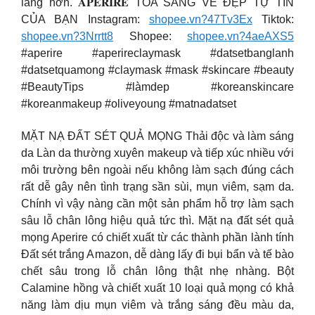
láng hơn. 𝐀𝐏𝐄𝐑𝐈𝐑𝐄 TỎA SÁNG VẺ ĐẸP TỰ TIN
CỦA BẠN Instagram:
shopee.vn?47Tv3Ex
Tiktok:
shopee.vn?3Nrrtt8
Shopee:
shopee.vn?4aeAXS5
#aperire #aperireclaymask #datsetbanglanh
#datsetquamong #claymask #mask #skincare #beauty
#BeautyTips #làmdep #koreanskincare
#koreanmakeup #oliveyoung #matnadatset
MẶT NẠ ĐẤT SÉT QUẢ MỌNG Thải độc và làm sáng
da Làn da thường xuyên makeup và tiếp xúc nhiều với
môi trường bên ngoài nếu không làm sạch đúng cách
rất dễ gây nên tình trạng sần sùi, mụn viêm, sạm da.
Chính vì vậy nàng cần một sản phẩm hỗ trợ làm sạch
sâu lỗ chân lông hiệu quả tức thì. Mặt nạ đất sét quả
mọng Aperire có chiết xuất từ các thành phần lành tính
Đất sét trắng Amazon, dễ dàng lấy đi bụi bẩn và tế bào
chết sâu trong lỗ chân lông thật nhẹ nhàng. Bột
Calamine hồng và chiết xuất 10 loại quả mọng có khả
năng làm dịu mụn viêm và trắng sáng đều màu da,