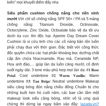
biến” mọi khuyết điểm đấy nha
Siêu phẩm cushion chống nắng cho nền xinh
mướt
Với chỉ số chống nắng SPF 50+ / PA và 5 màng
chống nắng: Titanium Dioxide, Octinoxate,
Octocrylene, Zinc Oxide, Octisalate bảo vệ da tối ưu
dưới tia cực tím độc hại. Aperire Day Dream Cover
Cushion là vị cứu tinh cho các cô nàng bận rộn luôn
phải chạy đua với thời gian. Đặc biệt với công thức
độc quyền chứa các hạt phấn khoáng bọc dưỡng chất
cấp ẩm chứa Niacinamide, Rau má, Ceramide NP,
Hoa anh đào,… giúp làn da luôn căng mướt, cố định
suốt ngày dài. 3 tone màu phù hợp mọi làn da: #𝟏 𝐑𝐨𝐬𝐞
𝐏𝐞𝐭𝐚𝐥: Cool undertone #𝟐 𝐖𝐚𝐫𝐦 𝐕𝐚𝐧𝐢𝐥𝐥𝐚: Warm
undertone #𝟑: 𝐓𝐚𝐧 𝐁𝐞𝐢𝐠𝐞: Neutral undertone Makeup
siêu căng bóng đón nắng chiều đông Chuẩn bị cho
những buổi hẹn hò cuối năm, các bae cần lắm một
makeup look siêu căng bóng, nhìn vô là ưng quá
chừng thì dừng lại ngay bấm vào đây:
lazada.vn?