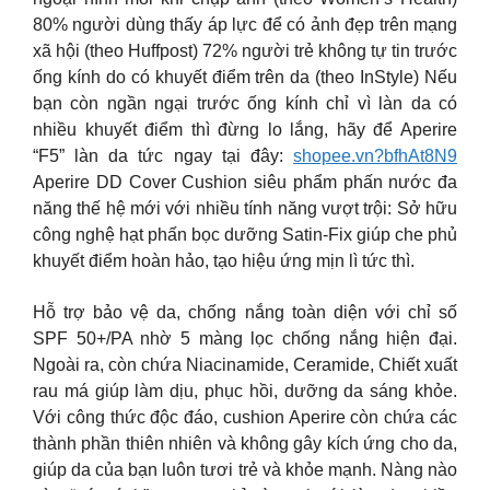
80% người dùng thấy áp lực để có ảnh đẹp trên mạng
xã hội (theo Huffpost) 72% người trẻ không tự tin trước
ống kính do có khuyết điểm trên da (theo InStyle) Nếu
bạn còn ngần ngại trước ống kính chỉ vì làn da có
nhiều khuyết điểm thì đừng lo lắng, hãy để Aperire
“F5” làn da tức ngay tại đây:
shopee.vn?bfhAt8N9
Aperire DD Cover Cushion siêu phẩm phấn nước đa
năng thế hệ mới với nhiều tính năng vượt trội: Sở hữu
công nghệ hạt phấn bọc dưỡng Satin-Fix giúp che phủ
khuyết điểm hoàn hảo, tạo hiệu ứng mịn lì tức thì.
Hỗ trợ bảo vệ da, chống nắng toàn diện với chỉ số
SPF 50+/PA nhờ 5 màng lọc chống nắng hiện đại.
Ngoài ra, còn chứa Niacinamide, Ceramide, Chiết xuất
rau má giúp làm dịu, phục hồi, dưỡng da sáng khỏe.
Với công thức độc đáo, cushion Aperire còn chứa các
thành phần thiên nhiên và không gây kích ứng cho da,
giúp da của bạn luôn tươi trẻ và khỏe mạnh. Nàng nào