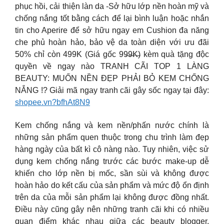
phục hồi, cải thiện làn da -Sở hữu lớp nền hoàn mỹ và
chống nắng tốt bằng cách để lại bình luận hoặc nhắn
tin cho Aperire để sở hữu ngay em Cushion đa năng
che phủ hoàn hảo, bảo vệ da toàn diện với ưu đãi
50% chỉ còn 499K (Giá gốc 99̶9̶̶̶K̶) kèm quà tặng độc
quyền về ngay nào TRANH CÃI TOP 1 LÀNG
BEAUTY: MUỐN NỀN ĐẸP PHẢI BỎ KEM CHỐNG
NẮNG !? Giải mã ngay tranh cãi gây sốc ngay tại đây:
shopee.vn?bfhAt8N9
Kem chống nắng và kem nền/phấn nước chính là
những sản phẩm quen thuộc trong chu trình làm đẹp
hàng ngày của bất kì cô nàng nào. Tuy nhiên, việc sử
dụng kem chống nắng trước các bước make-up dễ
khiến cho lớp nền bị mốc, sần sùi và không được
hoàn hảo do kết cấu của sản phẩm và mức độ ổn định
trên da của mỗi sản phẩm lại không được đồng nhất.
Điều này cũng gây nên những tranh cãi khi có nhiều
quan điểm khác nhau giữa các beauty blogger,