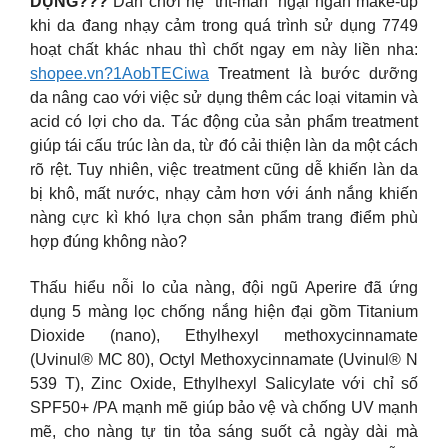
DỤNG???
Dân chơi hệ “trít-mần” ngại ngần make-up
khi da đang nhạy cảm trong quá trình sử dụng 7749
hoạt chất khác nhau thì chốt ngay em này liền nha:
shopee.vn?1AobTECiwa
Treatment là bước dưỡng
da nâng cao với việc sử dụng thêm các loại vitamin và
acid có lợi cho da. Tác động của sản phẩm treatment
giúp tái cấu trúc làn da, từ đó cải thiện làn da một cách
rõ rệt. Tuy nhiên, việc treatment cũng dễ khiến làn da
bị khô, mất nước, nhạy cảm hơn với ánh nắng khiến
nàng cực kì khó lựa chọn sản phẩm trang điểm phù
hợp đúng không nào?
Thấu hiểu nỗi lo của nàng, đội ngũ Aperire đã ứng
dụng 5 màng lọc chống nắng hiện đại gồm Titanium
Dioxide (nano), Ethylhexyl methoxycinnamate
(Uvinul® MC 80), Octyl Methoxycinnamate (Uvinul® N
539 T), Zinc Oxide, Ethylhexyl Salicylate với chỉ số
SPF50+ /PA mạnh mẽ giúp bảo vệ và chống UV mạnh
mẽ, cho nàng tự tin tỏa sáng suốt cả ngày dài mà