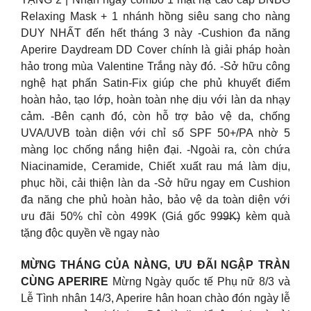
Relaxing Mask + 1 nhánh hồng siêu sang cho nàng
DUY NHẤT đến hết tháng 3 này -Cushion đa năng
Aperire Daydream DD Cover chính là giải pháp hoàn
hảo trong mùa Valentine Trắng này đó. -Sở hữu công
nghệ hạt phấn Satin-Fix giúp che phủ khuyết điểm
hoàn hảo, tạo lớp, hoàn toàn nhẹ dịu với làn da nhạy
cảm. -Bên cạnh đó, còn hỗ trợ bảo vệ da, chống
UVA/UVB toàn diện với chỉ số SPF 50+/PA nhờ 5
màng lọc chống nắng hiện đại. -Ngoài ra, còn chứa
Niacinamide, Ceramide, Chiết xuất rau má làm dịu,
phục hồi, cải thiện làn da -Sở hữu ngay em Cushion
đa năng che phủ hoàn hảo, bảo vệ da toàn diện với
ưu đãi 50% chỉ còn 499K (Giá gốc 99̶9̶̶̶K̶) kèm quà
tặng độc quyền về ngay nào
MỪNG THÁNG CỦA NÀNG, ƯU ĐÃI NGẬP TRÀN
CÙNG APERIRE
Mừng Ngày quốc tế Phụ nữ 8/3 và
Lễ Tình nhân 14/3, Aperire hân hoan chào đón ngày lễ