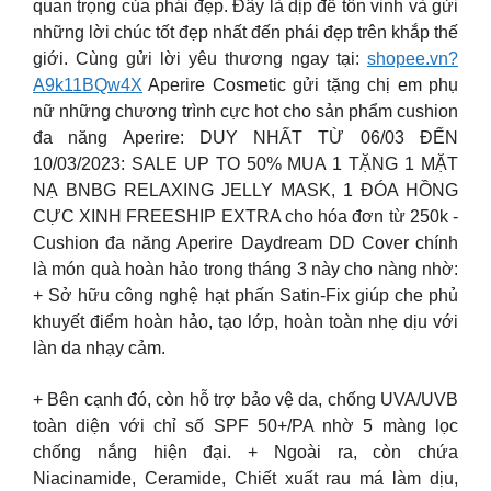
quan trọng của phái đẹp. Đây là dịp để tôn vinh và gửi
những lời chúc tốt đẹp nhất đến phái đẹp trên khắp thế
giới. Cùng gửi lời yêu thương ngay tại:
shopee.vn?
A9k11BQw4X
Aperire Cosmetic gửi tặng chị em phụ
nữ những chương trình cực hot cho sản phẩm cushion
đa năng Aperire: DUY NHẤT TỪ 06/03 ĐẾN
10/03/2023: SALE UP TO 50% MUA 1 TẶNG 1 MẶT
NẠ BNBG RELAXING JELLY MASK, 1 ĐÓA HỒNG
CỰC XINH FREESHIP EXTRA cho hóa đơn từ 250k -
Cushion đa năng Aperire Daydream DD Cover chính
là món quà hoàn hảo trong tháng 3 này cho nàng nhờ:
+ Sở hữu công nghệ hạt phấn Satin-Fix giúp che phủ
khuyết điểm hoàn hảo, tạo lớp, hoàn toàn nhẹ dịu với
làn da nhạy cảm.
+ Bên cạnh đó, còn hỗ trợ bảo vệ da, chống UVA/UVB
toàn diện với chỉ số SPF 50+/PA nhờ 5 màng lọc
chống nắng hiện đại. + Ngoài ra, còn chứa
Niacinamide, Ceramide, Chiết xuất rau má làm dịu,