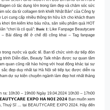
lagen có tác dụng lớn trong làm đẹp và chăm sóc sức
m sóc da từ collagen tinh khiết Nhật Bản” của Công ty
i cung cấp nhiều thông tin hữu ích cho khách tham
i tìm kiếm kho báu nữa, săn siêu phẩm quà HOT
hơi là có quà”: 𝐁𝐮̛𝐨̛́𝐜 𝟏: Like Fanpage Beautycare
𝐲́: – Bài đăng để ở chế độ công khai – Tag fanpage
trong nước và quốc tế. Ban tổ chức vinh dự tiếp đón
ng trình Diễn đàn, Beauty Talk nhận được sự quan tâm
am quan cũng rất hào hứng với hoạt động khác tại sự
sắc đẹp duy nhất tại Hà Nội sẽ tiếp tục được diễn ra
 tham dự sự kiện chuyên ngành làm đẹp hot nhất tháng
 10h30 – 19h00 Ngày 19.04.2024 10h30 – 17h00
𝗨𝗧𝗬𝗖𝗔𝗥𝗘 𝗘𝗫𝗣𝗢 𝗛𝗔 𝗡𝗢𝗜 𝟮𝟬𝟮𝟰 Bạn muốn xem
háp, Thuý Sĩ … tại BEAUTYCARE EXPO 2024. Hãy đến