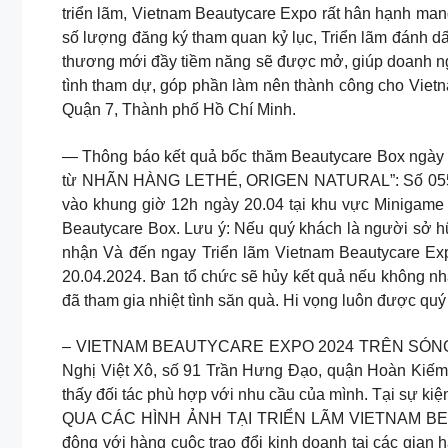
triển lãm, Vietnam Beautycare Expo rất hân hạnh ma
số lượng đăng ký tham quan kỷ lục, Triển lãm đánh d
thương mới đầy tiềm năng sẽ được mở, giúp doanh ngh
tình tham dự, góp phần làm nên thành công cho Viet
Quận 7, Thành phố Hồ Chí Minh.
— Thông báo kết quả bốc thăm Beautycare Box ngày 
từ NHÃN HÀNG LETHÉ, ORIGEN NATURAL”: Số 055 – 
vào khung giờ 12h ngày 20.04 tại khu vực Minigame
Beautycare Box. Lưu ý: Nếu quý khách là người sở hữ
nhận Và đến ngay Triển lãm Vietnam Beautycare Exp
20.04.2024. Ban tổ chức sẽ hủy kết quả nếu không n
đã tham gia nhiệt tình săn quà. Hi vọng luôn được qu
– VIETNAM BEAUTYCARE EXPO 2024 TRÊN SÓNG ANTV
Nghị Việt Xô, số 91 Trần Hưng Đạo, quận Hoàn Kiếm
thấy đối tác phù hợp với nhu cầu của mình. Tại sự k
QUA CÁC HÌNH ẢNH TẠI TRIỂN LÃM VIETNAM BEA
động với hàng cuộc trao đổi kinh doanh tại các gian 