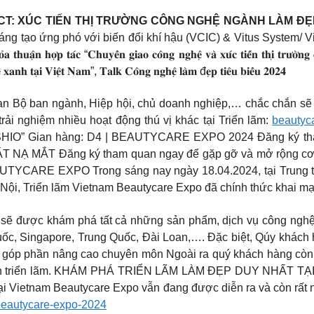
T: XÚC TIẾN THỊ TRƯỜNG CÔNG NGHỆ NGÀNH LÀM ĐẸP
 sáng tạo ứng phó với biến đổi khí hậu (VCIC) & Vitus System
̛̣𝐩 𝐭𝐚́𝐜 “𝐂𝐡𝐮𝐲𝐞̂̉𝐧 𝐠𝐢𝐚𝐨 𝐜𝐨̂𝐧𝐠 𝐧𝐠𝐡𝐞̣̂ 𝐯𝐚̀ 𝐱𝐮́𝐜 𝐭𝐢𝐞̂́𝐧 𝐭𝐡𝐢̣ 𝐭
̣̂ 𝐱𝐚𝐧𝐡 𝐭𝐚̣𝐢 𝐕𝐢𝐞̣̂𝐭 𝐍𝐚𝐦”, 𝐓𝐚𝐥𝐤 𝐂𝐨̂𝐧𝐠 𝐧𝐠𝐡𝐞̣̂ 𝐥𝐚̀𝐦 đ𝐞̣𝐩 𝐭𝐢𝐞̂𝐮 𝐛𝐢𝐞̂̉𝐮 𝟐𝟎𝟐𝟒
an Bộ ban ngành, Hiệp hội, chủ doanh nghiệp,… chắc chắn sẽ 
rải nghiệm nhiều hoạt động thú vị khác tại Triển lãm:
beautyc
” Gian hàng: D4 | BEAUTYCARE EXPO 2024 Đăng ký th
 MẮT Đăng ký tham quan ngay để gặp gỡ và mở rộng cơ hộ
 EXPO Trong sáng nay ngày 18.04.2024, tại Trung tâm 
 Nội, Triển lãm Vietnam Beautycare Expo đã chính thức khai mạ
sẽ được khám phá tất cả những sản phẩm, dịch vụ công nghệ l
uốc, Singapore, Trung Quốc, Đài Loan,…. Đặc biệt, Qúy khách 
, góp phần nâng cao chuyên môn Ngoài ra quý khách hàng còn
check-in triển lãm. KHÁM PHÁ TRIỂN LÃM LÀM ĐẸP DUY NHẤ
 tại Vietnam Beautycare Expo vẫn đang được diễn ra và còn rấ
eautycare-expo-2024