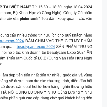
 TẠI VIỆT NAM”
Từ 15:30 – 18:30, ngày 18.04.2024
/ Vietnam, Bộ Khoa Học và Công Nghệ, Công ty Cổ phần
𝐮̛𝐨̛̀𝐧𝐠 𝐜𝐡𝐨 𝐜𝐚́𝐜 𝐬𝐚̉𝐧 𝐩𝐡𝐚̂̉𝐦 𝐱𝐚𝐧𝐡” Tọa đàm xoay quanh các vấn
cung cấp nhiều thông tin hữu ích cho quý khách hàng
are-expo-2024
ĐẮM CHÌM VÀO THẾ GIỚI MỸ PHẨM
am quan:
beautycare-expo-2024
SẢN PHẨM TRƯNG
i hợp tác kinh doanh tại Beautycare Expo 2024 ẤN
Triển lãm Quốc tế I.C.E (Cung Văn Hóa Hữu Nghị
c.
àm đẹp tiên tiến nhất đến từ nhiều quốc gia và vùng
hàng sẽ được tham dự các chương trình, diễn đàn hội
 có được săn deal hot từ hơn hàng nghìn thương hiệu
T TẠI HÀ NỘI CÙNG LƯƠNG Ý NHƯ Cùng Lương Ý Như
t nhiều phần quà cao cấp đang chờ quý khách hàng đến