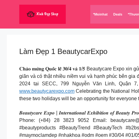
Chuyển
đến
*Moinhat
Deals
*Thươ
nội
dung
Làm Đẹp 1 BeautycarExpo
𝐂𝐡𝐚̀𝐨 𝐦𝐮̛̀𝐧𝐠 𝐐𝐮𝐨̂́𝐜 𝐥𝐞̂̃ 𝟑𝟎/𝟒 𝐯𝐚̀ 𝟏/𝟓 Bea
giãn và có thật nhiều niềm vui và hạnh phúc bên gia đình, bạn bè và người thân
2024 tại SECC, 799 Nguyễn Văn Linh, Quận 7,
www.beautycarexpo.com
Celebrating the National Hol
these two holidays will be an opportunity for everyone t
𝑩𝒆𝒂𝒖𝒕𝒚𝒄𝒂𝒓𝒆 𝑬𝒙𝒑𝒐 | 𝑰𝒏𝒕𝒆𝒓𝒏𝒂𝒕𝒊𝒐𝒏𝒂𝒍 𝑬𝒙𝒉𝒊𝒃𝒊𝒕𝒊
Phone: (+84) 28 3823 9052 Email:
beautycare@
#beautyproducts #BeautyTrend #BeautyTech #b2b
#maymoclamdep #nhakhoa #odm #oem #30/04 #01/05 C