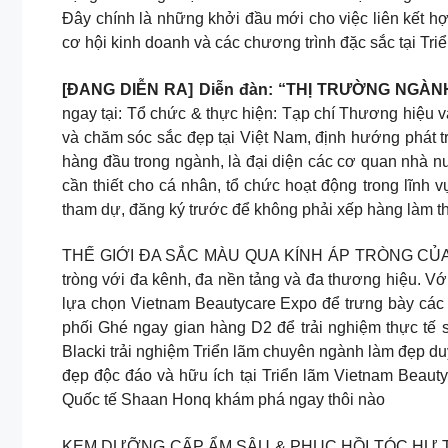
Đây chính là những khởi đầu mới cho việc liên kết 
cơ hội kinh doanh và các chương trình đặc sắc tại Triể
[ĐANG DIỄN RA] Diễn đàn: “THỊ TRƯỜNG NG
ngay tại: Tổ chức & thực hiện: Tạp chí Thương hiệu
và chăm sóc sắc đẹp tại Việt Nam, định hướng phát t
hàng đầu trong ngành, là đại diện các cơ quan nhà 
cần thiết cho cá nhân, tổ chức hoạt động trong lĩnh
tham dự, đăng ký trước để không phải xếp hàng làm t
THẾ GIỚI ĐA SẮC MÀU QUA KÍNH ÁP TRÒNG CỦA S
tròng với đa kênh, đa nền tảng và đa thương hiệu. V
lựa chọn Vietnam Beautycare Expo để trưng bày các 
phối Ghé ngay gian hàng D2 để trải nghiệm thực tế 
Blacki trải nghiệm Triển lãm chuyên ngành làm đẹp du
đẹp độc đáo và hữu ích tại Triển lãm Vietnam B
Quốc tế Shaan Honq khám phá ngay thôi nào
KEM DƯỠNG CẤP ẨM SÂU & PHỤC HỒI TÓC HƯ TỔ