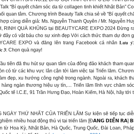
k “Bí quyết chăm sóc da từ collagen tinh khiết Nhật Bản” Col
i quan tâm. Chương trình Beauty Talk chia sẻ về “Bí quyết chă
cùng diễn giả: Ms. Nguyễn Thanh Quyên / Mr. Nguyễn Huy Lợ
, RINH QUÀ KHỦNG tại BEAUTYCARE EXPO 2024 Đừng ra khơ
đây có vật báu cho sự xinh đẹp Với cách thức tham dự đơn giản “c
BEAUTYCARE EXPO và đăng lên trang Facebook cá nhân 𝐋𝐮̛𝐮 
𝐜 𝟑: Chọn quà ngay!
u tiên đã thu hút sự quan tâm của đông đảo khách tham quan 
 có từ các khu vực lân cận tới làm việc tại Triển lãm. Chươ
làm đẹp, xu hướng công nghệ trong ngành. Ngoài ra, khách th
 hàng ngàn thương hiệu uy tín,… Triển lãm lĩnh vực chăm sóc 
m Quốc tế I.C.E, 91 Trần Hưng Đạo, Hoàn Kiếm, Hà Nội, hãy tới
 THỨ NHẤT CỦA TRIỂN LÃM Sự kiện sẽ tiếp tục diễn ra:
nhiều hoạt động thú vị tại triển lãm [Đ𝗔𝗡𝗚 𝗗𝗜𝗘̂̃𝗡 𝗥𝗔] 𝗕𝗘
ến từ Hoa Kỳ, Nhật Bản, Hà Quốc, Trung Quốc, Đài Loan, P