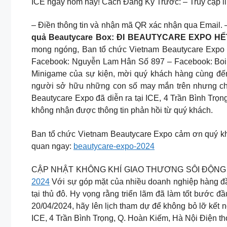
ICE ngay hôm nay! Cách Đăng Ký Trước: – Truy cập l
– Điền thông tin và nhận mã QR xác nhận qua Email. 
quả Beautycare Box: ĐI BEAUTYCARE EXPO H
mong ngóng, Ban tổ chức Vietnam Beautycare Expo x
Facebook: Nguyễn Lam Hân Số 897 – Facebook: Boi L
Minigame của sự kiện, mời quý khách hàng cùng đến
người sở hữu những con số may mắn trên nhưng chưa 
Beautycare Expo đã diễn ra tại ICE, 4 Trần Bình Trọ
không nhận được thông tin phản hồi từ quý khách.
Ban tổ chức Vietnam Beautycare Expo cảm ơn quý khá
quan ngay:
beautycare-expo-2024
CẬP NHẬT KHÔNG KHÍ GIAO THƯƠNG SÔI ĐỘNG TẠI
2024
Với sự góp mặt của nhiều doanh nghiệp hàng đầu 
tại thủ đô. Hy vọng rằng triển lãm đã làm tốt bước đ
20/04/2024, hãy lên lịch tham dự để không bỏ lỡ kết nối B2B 1:1 phù hợp 𝑩𝒆𝒂
ICE, 4 Trần Bình Trọng, Q. Hoàn Kiếm, Hà Nội Điện th