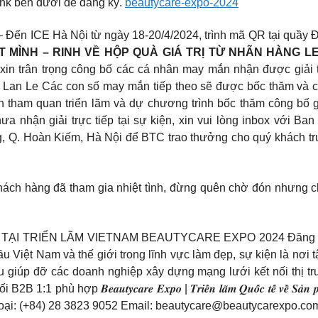
ink bên dưới để đăng ký.
beautycare-expo-2024
– Đến ICE Hà Nội từ ngày 18-20/4/2024, trình mã QR tại quầy
ẾT MÌNH – RINH VỀ HỘP QUÀ GIÁ TRỊ TỪ NHÃN HÀNG 
in trân trọng công bố các cá nhân may mắn nhận được giải 
an Le Các con số may mắn tiếp theo sẽ được bốc thăm và cô
 tham quan triển lãm và dự chương trình bốc thăm công bố g
nhận giải trực tiếp tại sự kiện, xin vui lòng inbox với Ba
ng, Q. Hoàn Kiếm, Hà Nội để BTC trao thưởng cho quý khách t
ch hàng đã tham gia nhiệt tình, đừng quên chờ đón nhưng chư
 TRIỂN LÃM VIETNAM BEAUTYCARE EXPO 2024 Đăng ký tha
Việt Nam và thế giới trong lĩnh vực làm đẹp, sự kiện là nơi 
ầu giúp đỡ các doanh nghiệp xây dựng mạng lưới kết nối thị trư
𝒖𝒕𝒚𝒄𝒂𝒓𝒆 𝑬𝒙𝒑𝒐 | 𝑻𝒓𝒊𝒆̂̉𝒏 𝒍𝒂̃𝒎 𝑸𝒖𝒐̂́𝒄 𝒕𝒆̂́ 𝒗𝒆̂̀ 𝑺𝒂̉𝒏 𝒑𝒉𝒂̂̉𝒎,
oại: (+84) 28 3823 9052 Email:
beautycare@beautycarexpo.co