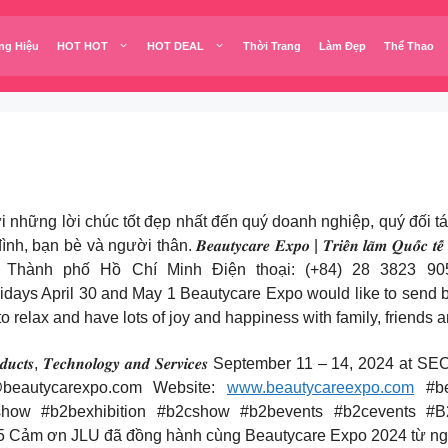
ng Hiệu
HOT HOT
HOT DEAL
Thời Trang
Làm Đẹp
Thể Thao
utycare Expo xin gửi những lời chúc tốt đẹp nhất đến quý doanh nghiệp, 
. 𝑩𝒆𝒂𝒖𝒕𝒚𝒄𝒂𝒓𝒆 𝑬𝒙𝒑𝒐 | 𝑻𝒓𝒊𝒆̂̉𝒏 𝒍𝒂̃𝒎 𝑸𝒖𝒐̂́𝒄 𝒕𝒆̂́ 𝒗𝒆̂̀ 𝑺𝒂̉𝒏 𝒑
 Thành phố Hồ Chí Minh Điện thoại: (+84) 28 3823 9
idays April 30 and May 1 Beautycare Expo would like to send b
o relax and have lots of joy and happiness with family, friends a
𝒏 𝒐𝒇 𝑩𝒆𝒂𝒖𝒕𝒚 𝑷𝒓𝒐𝒅𝒖𝒄𝒕𝒔, 𝑻𝒆𝒄𝒉𝒏𝒐𝒍𝒐𝒈𝒚 𝒂𝒏𝒅 𝑺𝒆𝒓𝒗𝒊𝒄𝒆𝒔 Septe
beautycarexpo.com
Website:
www.beautycareexpo.com
#be
show #b2bexhibition #b2cshow #b2bevents #b2cevents #B2
ảm ơn JLU đã đồng hành cùng Beautycare Expo 2024 từ ngày 