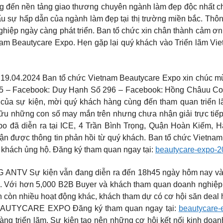
ng đến nền tảng giao thương chuyên ngành làm đẹp độc nhất c
ấu sự hấp dẫn của ngành làm đẹp tại thị trường miền bắc. Thôn
iệp ngày càng phát triển. Ban tổ chức xin chân thành cảm ơn 
nam Beautycare Expo. Hẹn gặp lại quý khách vào Triển lãm Vi
19.04.2024 ️Ban tổ chức Vietnam Beautycare Expo xin chúc
Facebook: Duy Hạnh Số 296 – Facebook: Hồng Châuu Con s
 của sự kiện, mời quý khách hàng cùng đến tham quan triển l
u những con số may mắn trên nhưng chưa nhận giải trực tiếp tạ
o đã diễn ra tại ICE, 4 Trần Bình Trọng, Quận Hoàn Kiếm, 
hận được thông tin phản hồi từ quý khách. Ban tổ chức Vietn
ý khách ủng hộ. Đăng ký tham quan ngay tại:
beautycare-expo-2
 Sự kiện vẫn đang diễn ra đến 18h45 ngày hôm nay và từ
. Với hơn 5,000 B2B Buyer và khách tham quan doanh nghiệp,
iện còn nhiều hoạt động khác, khách tham dự có cơ hội săn dea
UTYCARE EXPO Đăng ký tham quan ngay tại:
beautycare-
hàng triển lãm. Sự kiện tạo nên những cơ hội kết nối kinh do