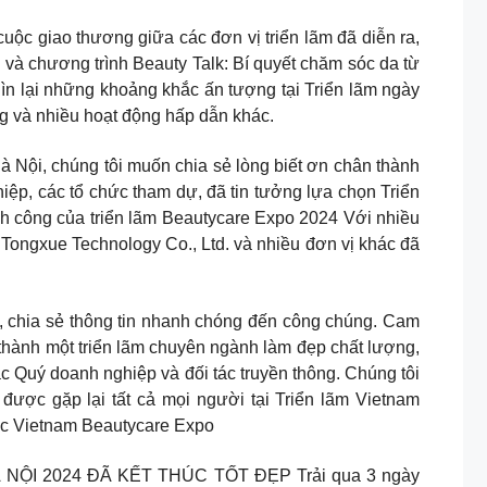
 thương giữa các đơn vị triển lãm đã diễn ra,
 và chương trình Beauty Talk: Bí quyết chăm sóc da từ
ìn lại những khoảng khắc ấn tượng tại Triển lãm ngày
ơng và nhiều hoạt động hấp dẫn khác.
care Expo Hà Nội, chúng tôi muốn chia sẻ lòng biết ơn chân thành
iệp, các tổ chức tham dự, đã tin tưởng lựa chọn Triển
h công của triển lãm Beautycare Expo 2024 Với nhiều
Tongxue Technology Co., Ltd. và nhiều đơn vị khác đã
, chia sẻ thông tin nhanh chóng đến công chúng. Cam
 thành một triển lãm chuyên ngành làm đẹp chất lượng,
c Quý doanh nghiệp và đối tác truyền thông. Chúng tôi
 được gặp lại tất cả mọi người tại Triển lãm Vietnam
hức Vietnam Beautycare Expo
 VIETNAM BEAUTYCARE EXPO HÀ NỘI 2024 ĐÃ KẾT THÚC TỐT ĐẸP Trải qua 3 ngày