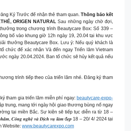
 Đăng Ký Trước để nhận thẻ tham quan.
Thông báo kết
LETHÉ, ORIGEN NATURAL
Sau những ngày chờ đợi,
thưởng trong chương trình Beautycare Box: Số 339 –
ng bố vào khung giờ 12h ngày 19, 20.04 tại khu vực
iải thưởng Beautycare Box. Lưu ý: Nếu quý khách là
n tổ chức để xác nhận Và đến ngay Triển lãm Vietnam
rước ngày 20.04.2024. Ban tổ chức sẽ hủy kết quả nếu
ơng trình tiếp theo của triển lãm nhé. Đăng ký tham
m gia triển lãm miễn phí ngay:
beautycare-expo-
tập trung, mang tới ngày hội giao thương bùng nổ ngay
ờng tại miền Bắc. Sự kiện sẽ tiếp tục diễn ra từ 18 –
 𝑪𝒐̂𝒏𝒈 𝒏𝒈𝒉𝒆̣̂ 𝒗𝒂̀ 𝑫𝒊̣𝒄𝒉 𝒗𝒖̣ 𝒍𝒂̀𝒎 đ𝒆̣𝒑 18 – 20/ 4/ 2024 tại
m
Website:
www.beautycarexpo.com