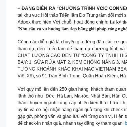
–
ĐANG DIỄN RA “CHƯƠNG TRÌNH VCIC CONNEC
tại khu vực Hội thảo Triển lãm Do Trung tâm đổi mới
Adpex thực hiện Với chuỗi hoạt động chính: 𝐋𝐞̂̃ 𝐤𝐲́ 𝐭𝐡𝐨̉𝐚 𝐭𝐡𝐮𝐚̣̂𝐧 𝐡
“𝐍𝐡𝐮 𝐜𝐚̂̀𝐮 𝐯𝐚̀ 𝐱𝐮 𝐡𝐮̛𝐨̛́𝐧𝐠 𝐥𝐚̀𝐦 đ𝐞̣𝐩 𝐛𝐚̆̀𝐧𝐠 𝐠𝐢𝐚̉𝐢 𝐩𝐡𝐚́𝐩 𝐜𝐨̂𝐧𝐠 𝐧𝐠𝐡𝐞
Cùng các diễn giả là chuyên gia đứng đầu các cơ qu
tham dự, đến Triển lãm để tham dự chương trình và t
CHẤT LƯỢNG CAO ĐẾN TỪ “CÔNG TY TNHH HISHIO
BÀY: 1. SỮA RỬA MẶT 2. KEM CHỐNG NẮNG 3. MẶT NẠ
TƯỢNG KHOẢNH KHẮC KHAI MẠC VIETNAM BEAUTYCARE
Việt Xô), số 91 Trần Bình Trọng, Quận Hoàn Kiếm, Hà
Với quy mô lên đến 250 gian hàng, khách tham quan 
lãnh thổ như: Đức, Hà Lan, Ma-rốc, Nhật Bản, Hàn Q
thảo chuyên ngành cung cấp nhiều kiến thức hữu ích
uy tín và cơ hội nhận hàng ngàn quà tặng khi 
gặp gỡ, phỏng vấn và giao lưu với từng đơn vị. Hiện
để check-in nhận quà, nhanh tay đăng ký tham quan:
b