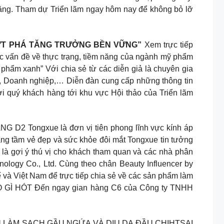
năng. Tham dự Triển lãm ngay hôm nay để không bỏ lỡ
 BỨT PHÁ TĂNG TRƯỞNG BỀN VỮNG”
Xem trực tiếp
c vấn đề về thực trạng, tiềm năng của ngành mỹ phẩm
phẩm xanh” Với chia sẻ từ các diễn giả là chuyên gia
ề, Doanh nghiệp,… Diễn đàn cung cấp những thông tin
ời quý khách hàng tới khu vực Hội thảo của Triển lãm
ongxue là đơn vị tiên phong lĩnh vực kính áp
âng tầm vẻ đẹp và sức khỏe đôi mắt Tongxue tin tưởng
là gợi ý thú vị cho khách tham quan và các nhà phân
ology Co., Ltd. Cùng theo chân Beauty Influencer by
 và Việt Nam để trực tiếp chia sẻ về các sản phẩm làm
Ó GÌ HÓT Đến ngay gian hàng C6 của Công ty TNHH
U LÀM SẠCH GẦU NGỨA VÀ DỊU DA ĐẦU CHIHTSAI