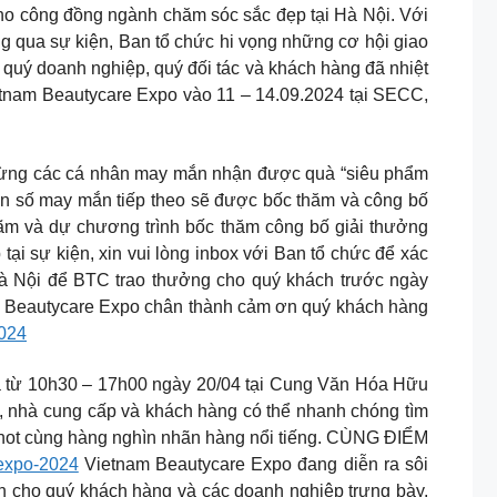
ho công đồng ngành chăm sóc sắc đẹp tại Hà Nội. Với
g qua sự kiện, Ban tổ chức hi vọng những cơ hội giao
quý doanh nghiệp, quý đối tác và khách hàng đã nhiệt
etnam Beautycare Expo vào 11 – 14.09.2024 tại SECC,
 mừng các cá nhân may mắn nhận được quà “siêu phẩm
ố may mắn tiếp theo sẽ được bốc thăm và công bố
ãm và dự chương trình bốc thăm công bố giải thưởng
i sự kiện, xin vui lòng inbox với Ban tổ chức để xác
Hà Nội để BTC trao thưởng cho quý khách trước ngày
am Beautycare Expo chân thành cảm ơn quý khách hàng
024
 10h30 – 17h00 ngày 20/04 tại Cung Văn Hóa Hữu
 nhà cung cấp và khách hàng có thể nhanh chóng tìm
l hot cùng hàng nghìn nhãn hàng nổi tiếng. CÙNG ĐIỂM
expo-2024
Vietnam Beautycare Expo đang diễn ra sôi
anh cho quý khách hàng và các doanh nghiệp trưng bày.