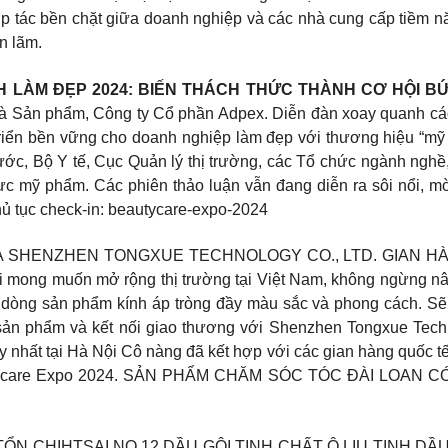
hợp tác bền chặt giữa doanh nghiệp và các nhà cung cấp tiềm 
n lãm.
ÀNH LÀM ĐẸP 2024: BIẾN THÁCH THỨC THÀNH CƠ HỘI
 và Sản phẩm, Công ty Cổ phần Adpex. Diễn đàn xoay quanh cá
riển bền vững cho doanh nghiệp làm đẹp với thương hiệu “mỹ 
nước, Bộ Y tế, Cục Quản lý thị trường, các Tổ chức ngành ngh
 vực mỹ phẩm. Các phiên thảo luận vẫn đang diễn ra sôi nổi, m
hủ tục check-in: beautycare-expo-2024
HENZHEN TONGXUE TECHNOLOGY CO., LTD. GIAN HÀNG D2 T
ới mong muốn mở rộng thị trường tại Việt Nam, không ngừng n
dòng sản phẩm kính áp tròng đầy màu sắc và phong cách. Sẽ 
sản phẩm và kết nối giao thương với Shenzhen Tongxue Techn
y nhất tại Hà Nội Cô nàng đã kết hợp với các gian hàng quốc tế
eautycare Expo 2024. SẢN PHẨM CHĂM SÓC TÓC ĐÀI LOAN C
N CHIHTSAI NO.12 DẦU GỘI TINH CHẤT Ô LIU TINH DẦ