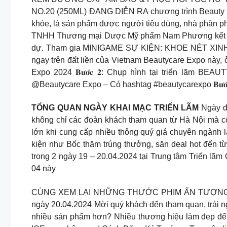
NO.20 (250ML) ĐANG DIỄN RA chương trình Beauty Tal
khỏe, là sản phẩm được người tiêu dùng, nhà phân phố
TNHH Thương mại Dược Mỹ phẩm Nam Phương kết hợp 
dự. Tham gia MINIGAME SỰ KIỆN: KHOE NÉT XINH
ngay trên đất liền của Vietnam Beautycare Expo này, ở 
Expo 2024 𝐁𝐮̛𝐨̛́𝐜 𝟐: Chụp hình tại triển lãm 
@Beautycare Expo – Có hashtag #beautycarexpo 𝐁𝐮̛𝐨̛́
TỔNG QUAN NGÀY KHAI MẠC TRIỂN LÃM
Ngày đầ
không chỉ các đoàn khách tham quan từ Hà Nội mà còn
lớn khi cung cấp nhiều thông quý giá chuyên ngành 
kiện như Bốc thăm trúng thưởng, săn deal hot đến từ
trong 2 ngày 19 – 20.04.2024 tại Trung tâm Triển lã
04 này
CÙNG XEM LẠI NHỮNG THƯỚC PHIM ẤN TƯỢNG NGÀY
ngày 20.04.2024 Mời quý khách đến tham quan, trải nghiệm 
nhiều sản phẩm hơn? Nhiều thương hiệu làm đẹp đ