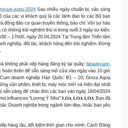
tycare-expo-2024
Sau nhiều ngày chuẩn bị, vào sáng
ộ của các vị khách quý là các lãnh đạo từ các Bộ ban
và đông đảo cơ quan truyền thông, báo chí. Với sự háo
 những trải nghiệm thú vị trong suốt 3 ngày sự kiện.
h30 – 17h00, ngày 20.04.2024 Tại Trung tâm Triển lãm
h nghiệp, đối tác, khách hàng đến trải nghiệm. Đừng
.
hông phải xếp hàng đăng ký tại quầy:
beautycare-
c hoàn thiện để sẵn sàng mở cửa vào ngày vào 10 giờ
.; Cụm doanh nghiệp Hàn Quốc: B1 – 10; Ginza Aqua
ững sản phẩm, thiết bị, máy móc mới và hiện đại nhất
bị sẵn sàng để chào đón các bạn vào ngày 18/04/2024
t Influences “Lương Ý Như” 𝐋𝐎𝐀 𝐋𝐎𝐀 𝐋𝐎𝐀 Bạn đã
hức hoặc Doanh nghiệp trong ngành làm đẹp, hoặc bạn yêu
p hàng lâu, tiết kiệm thời gian cho mình. Cách Đăng