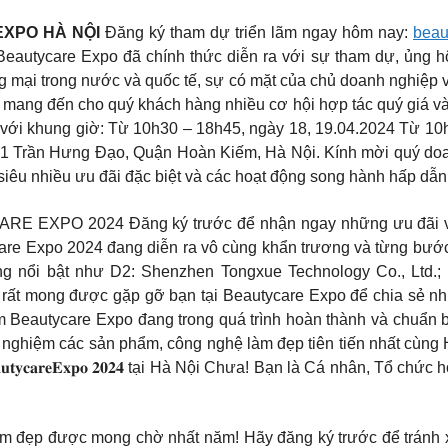
EXPO HÀ NỘI
Đăng ký tham dự triển lãm ngay hôm nay:
beau
 Beautycare Expo đã chính thức diễn ra với sự tham dự, ủng h
g mại trong nước và quốc tế, sự có mặt của chủ doanh nghiệp 
ang đến cho quý khách hàng nhiều cơ hội hợp tác quý giá và có
 với khung giờ: Từ 10h30 – 18h45, ngày 18, 19.04.2024 Từ 10
91 Trần Hưng Đạo, Quận Hoàn Kiếm, Hà Nội. Kính mời quý doan
siêu nhiều ưu đãi đặc biệt và các hoạt động song hành hấp dẫn
PO 2024 Đăng ký trước để nhận ngay những ưu đãi và k
are Expo 2024 đang diễn ra vô cùng khẩn trương và từng bướ
ng nổi bật như D2: Shenzhen Tongxue Technology Co., Ltd
 rất mong được gặp gỡ bạn tại Beautycare Expo để chia sẻ nh
ãm Beautycare Expo đang trong quá trình hoàn thành và chuẩn 
nghiệm các sản phẩm, công nghệ làm đẹp tiên tiến nhất cùng Ho
𝐜𝐚𝐫𝐞𝐄𝐱𝐩𝐨 𝟐𝟎𝟐𝟒 tại Hà Nội Chưa! Bạn là Cá nhân, Tổ c
àm đẹp được mong chờ nhất năm! Hãy đăng ký trước để tránh xế