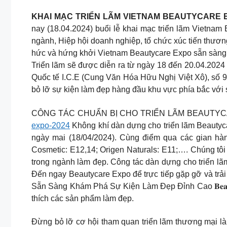
KHAI MẠC TRIỂN LÃM VIETNAM BEAUTYCARE 
nay (18.04.2024) buổi lễ khai mạc triển lãm Vietnam
ngành, Hiệp hội doanh nghiệp, tổ chức xúc tiến thươn
hức và hứng khởi Vietnam Beautycare Expo sẵn sàng m
Triển lãm sẽ được diễn ra từ ngày 18 đến 20.04.2024
Quốc tế I.C.E (Cung Văn Hóa Hữu Nghị Việt Xô), số 
bỏ lỡ sự kiện làm đẹp hàng đầu khu vực phía bắc với 
CÔNG TÁC CHUẨN BỊ CHO TRIỂN LÃM BEAUTYCARE EX
expo-2024
Không khí dàn dựng cho triển lãm Beautyc
ngày mai (18/04/2024). Cùng điểm qua các gian hà
Cosmetic: E12,14; Origen Naturals: E11;…. Chúng tôi
trong ngành làm đẹp. Công tác dàn dựng cho triển l
Đến ngay Beautycare Expo để trực tiếp gặp gỡ và trải 
Sẵn Sàng Khám Phá Sự Kiện Làm Đẹp Đỉnh Cao 𝐁𝐞𝐚𝐮𝐭
thích các sản phẩm làm đẹp.
Đừng bỏ lỡ cơ hội tham quan triển lãm thương mại l