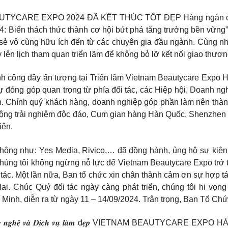
ARE EXPO 2024 ĐÃ KẾT THÚC TỐT ĐẸP Hàng ngàn cuộc giao
: Biến thách thức thành cơ hội bứt phá tăng trưởng bền vững”
 sẻ vô cùng hữu ích đến từ các chuyên gia đầu ngành. Cùng nh
y lên lịch tham quan triển lãm để không bỏ lỡ kết nối giao thư
 𝐡𝐚̀𝐧𝐠! Sau những thành công đầy ấn tượng tại Triển lãm Vietnam Beauty
đóng góp quan trọng từ phía đối tác, các Hiệp hội, Doanh ngh
nh. Chính quý khách hàng, doanh nghiệp góp phần làm nên thàn
t động trải nghiệm độc đáo, Cụm gian hàng Hàn Quốc, Shenzhen 
iện.
 thông như: Yes Media, Rivico,… đã đồng hành, ủng hộ sự kiện
 chúng tôi không ngừng nỗ lực để Vietnam Beautycare Expo trở
 tác. Một lần nữa, Ban tổ chức xin chân thành cảm ơn sự hợp tá
ai. Chúc Quý đối tác ngày càng phát triển, chúng tôi hi vọng
Minh, diễn ra từ ngày 11 – 14/09/2024. Trân trọng, Ban Tổ C
𝒗𝒆̂̀ 𝑺𝒂̉𝒏 𝒑𝒉𝒂̂̉𝒎, 𝑪𝒐̂𝒏𝒈 𝒏𝒈𝒉𝒆̣̂ 𝒗𝒂̀ 𝑫𝒊̣𝒄𝒉 𝒗𝒖̣ 𝒍𝒂̀𝒎 đ𝒆̣𝒑