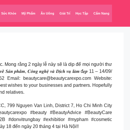
Sức Khỏe
Mỹ Phẩm
Ăn Uống
Giải Trí
Học Tập
Cẩm Nang
quý đối tác. Mong rằng 2 ngày lễ này sẽ là dịp để mọi người thư
𝒉𝒂̂̉𝒎, 𝑪𝒐̂𝒏𝒈 𝒏𝒈𝒉𝒆̣̂ 𝒗𝒂̀ 𝑫𝒊̣𝒄𝒉 𝒗𝒖̣ 𝒍𝒂̀𝒎 đ𝒆̣𝒑 11 – 14/09/
052 Email:
beautycare@beautycarexpo.com
Website:
est wishes to your businesses and partners. Hopefully
nd relatives.
mber 11 – 14, 2024 at SECC, 799 Nguyen Van Linh, District 7, Ho Chi Minh City
autycarexpo #beauty #BeautyAdvice #BeautyCare
B #donvitrungbay #exhibitior #mypham #cosmetic
18 đến ngày 20 tháng 4 tại Hà Nội!!