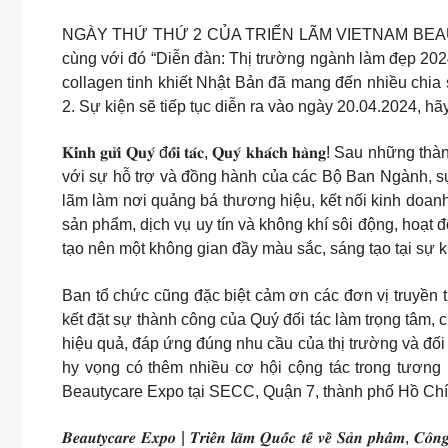
NGÀY THỨ THỨ 2 CỦA TRIỂN LÃM VIETNAM BEAUTYC
cùng với đó “Diễn đàn: Thị trường ngành làm đẹp 2024
collagen tinh khiết Nhật Bản đã mang đến nhiều chia
2. Sự kiện sẽ tiếp tục diễn ra vào ngày 20.04.2024, hã
𝐊𝐢́𝐧𝐡 𝐠𝐮̛̉𝐢 𝐐𝐮𝐲́ đ𝐨̂́𝐢 𝐭𝐚́𝐜, 𝐐𝐮𝐲́ 𝐤𝐡𝐚́𝐜𝐡
với sự hỗ trợ và đồng hành của các Bộ Ban Ngành, sự 
lãm làm nơi quảng bá thương hiệu, kết nối kinh doa
sản phẩm, dịch vụ uy tín và không khí sôi động, hoạ
tạo nên một không gian đầy màu sắc, sáng tạo tại sự k
Ban tổ chức cũng đặc biệt cảm ơn các đơn vị truyền
kết đặt sự thành công của Quý đối tác làm trọng tâm,
hiệu quả, đáp ứng đúng nhu cầu của thị trường và đối
hy vọng có thêm nhiều cơ hội cộng tác trong tương l
Beautycare Expo tại SECC, Quận 7, thành phố Hồ Chí 
𝑩𝒆𝒂𝒖𝒕𝒚𝒄𝒂𝒓𝒆 𝑬𝒙𝒑𝒐 | 𝑻𝒓𝒊𝒆̂̉𝒏 𝒍𝒂̃𝒎 𝑸𝒖𝒐̂́𝒄 𝒕𝒆̂́ 