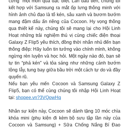
cứng” một món quà đặc biệt. Lần đầu tiên, chúng tôi
kết hợp với Samsung ra mắt ốp lưng thông minh với
hình ảnh chủ đạo là tổ kén, sâu xanh và bươm bướm
mang đậm dấu ấn riêng của Cocoon. Hy vọng thông
qua thiết kế này, chúng tôi sẽ mang lại cho Hội Linh
Hoạt những trải nghiệm thú vị cùng chiếc điện thoại
Galaxy Z Flip5 yêu thích, đồng thời nhắn nhủ đến bạn
thông điệp: Hãy luôn tin tưởng vào chính mình, không
ngừng rèn luyện và học hỏi. Một ngày nào đó, bạn sẽ
tự tin “phá kén” và tỏa sáng như những cánh bướm
lộng lẫy, tung bay giữa bầu trời một cách tự do và đầy
quyến rũ.
Nếu bạn yêu mến Cocoon và Samsung Galaxy Z
Flip5, bạn có thể cùng chúng tôi nhập Hội Linh Hoạt
tại:
shopee.vn?3VQowHq
Nhân sự kiện này, Cocoon sẽ dành tặng 10 móc chìa
khóa mini (phụ kiện đi kèm bộ sưu tập lần này của
Cocoon và Samsung) + Sữa Chống Nắng Bí Đao