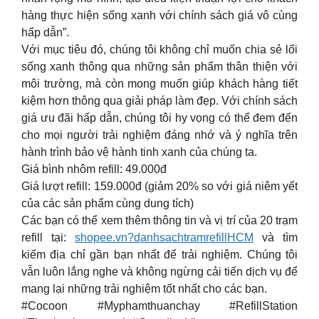
hàng thực hiện sống xanh với chính sách giá vô cùng
hấp dẫn”.
Với mục tiêu đó, chúng tôi không chỉ muốn chia sẻ lối
sống xanh thông qua những sản phẩm thân thiện với
môi trường, mà còn mong muốn giúp khách hàng tiết
kiệm hơn thông qua giải pháp làm đẹp. Với chính sách
giá ưu đãi hấp dẫn, chúng tôi hy vọng có thể đem đến
cho mọi người trải nghiệm đáng nhớ và ý nghĩa trên
hành trình bảo vệ hành tinh xanh của chúng ta.
Giá bình nhôm refill: 49.000đ
Giá lượt refill: 159.000đ (giảm 20% so với giá niêm yết
của các sản phẩm cùng dung tích)
Các bạn có thể xem thêm thông tin và vị trí của 20 trạm
refill tại:
shopee.vn?danhsachtramrefillHCM
và tìm
kiếm địa chỉ gần bạn nhất để trải nghiệm. Chúng tôi
vẫn luôn lắng nghe và không ngừng cải tiến dịch vụ để
mang lại những trải nghiệm tốt nhất cho các bạn.
#Cocoon #Myphamthuanchay #RefillStation