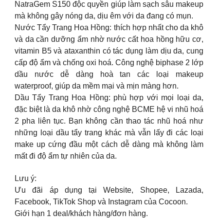
NatraGem S150 độc quyền giúp làm sạch sâu makeup
mà không gây nóng da, dịu êm với da đang có mụn.
Nước Tẩy Trang Hoa Hồng: thích hợp nhất cho da khô
và da cần dưỡng ẩm nhờ nước cất hoa hồng hữu cơ,
vitamin B5 và ataxanthin có tác dụng làm dịu da, cung
cấp độ ẩm và chống oxi hoá. Công nghệ biphase 2 lớp
dầu nước dễ dàng hoà tan các loại makeup
waterproof, giúp da mềm mại và mịn màng hơn.
Dầu Tẩy Trang Hoa Hồng: phù hợp với mọi loại da,
đặc biệt là da khô nhờ công nghệ BCME hệ vi nhũ hoá
2 pha liên tục. Bạn không cần thao tác nhũ hoá như
những loại dầu tẩy trang khác mà vẫn lấy đi các loại
make up cứng đầu một cách dễ dàng mà không làm
mất đi độ ẩm tự nhiên của da.
Lưu ý:
Ưu đãi áp dụng tại Website, Shopee, Lazada,
Facebook, TikTok Shop và Instagram của Cocoon.
Giới hạn 1 deal/khách hàng/đơn hàng.