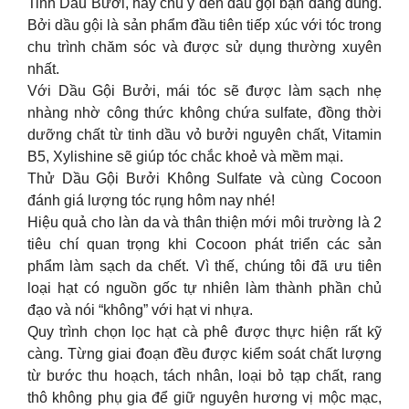
Tinh Dầu Bưởi, hãy chú ý đến dầu gội bạn đang dùng.
Bởi dầu gội là sản phẩm đầu tiên tiếp xúc với tóc trong
chu trình chăm sóc và được sử dụng thường xuyên
nhất.
Với Dầu Gội Bưởi, mái tóc sẽ được làm sạch nhẹ
nhàng nhờ công thức không chứa sulfate, đồng thời
dưỡng chất từ tinh dầu vỏ bưởi nguyên chất, Vitamin
B5, Xylishine sẽ giúp tóc chắc khoẻ và mềm mại.
Thử Dầu Gội Bưởi Không Sulfate và cùng Cocoon
đánh giá lượng tóc rụng hôm nay nhé!
Hiệu quả cho làn da và thân thiện mới môi trường là 2
tiêu chí quan trọng khi Cocoon phát triển các sản
phẩm làm sạch da chết. Vì thế, chúng tôi đã ưu tiên
loại hạt có nguồn gốc tự nhiên làm thành phần chủ
đạo và nói “không” với hạt vi nhựa.
Quy trình chọn lọc hạt cà phê được thực hiện rất kỹ
càng. Từng giai đoạn đều được kiểm soát chất lượng
từ bước thu hoạch, tách nhân, loại bỏ tạp chất, rang
thô không phụ gia để giữ nguyên hương vị mộc mạc,