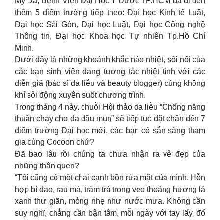
Mỹ Da, Bệnh Viện Đại Học Y Dược TP.HCM đã đi đến
thêm 5 điểm trường tiếp theo: Đại học Kinh tế Luật,
Đại học Sài Gòn, Đại học Luật, Đại học Công nghệ
Thông tin, Đại học Khoa học Tự nhiên Tp.Hồ Chí
Minh.
Dưới đây là những khoảnh khắc náo nhiệt, sôi nổi của
các bạn sinh viên đang tương tác nhiệt tình với các
diễn giả (bác sĩ da liễu và beauty blogger) cùng không
khí sôi động xuyên suốt chương trình.
Trong tháng 4 này, chuỗi Hội thảo da liễu “Chống nắng
thuần chay cho da dầu mụn” sẽ tiếp tục đặt chân đến 7
điểm trường Đại học mới, các bạn có sẵn sàng tham
gia cùng Cocoon chứ?
Đã bao lâu rồi chúng ta chưa nhận ra vẻ đẹp của
những thân quen?
“Tôi cũng có một chai cạnh bồn rửa mặt của mình. Hỗn
hợp bí đao, rau má, tràm trà trong veo thoảng hương lá
xanh thư giãn, mỏng nhẹ như nước mưa. Không cần
suy nghĩ, chẳng cần bận tâm, mỗi ngày với tay lấy, đổ