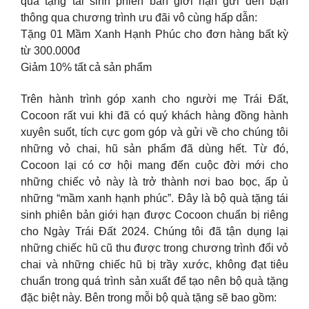
quà tặng tái sinh phiên bản giới hạn gửi đến bạn
thông qua chương trình ưu đãi vô cùng hấp dẫn:
Tặng 01 Mầm Xanh Hạnh Phúc cho đơn hàng bất kỳ
từ 300.000đ
Giảm 10% tất cả sản phẩm
Trên hành trình góp xanh cho người mẹ Trái Đất,
Cocoon rất vui khi đã có quý khách hàng đồng hành
xuyên suốt, tích cực gom góp và gửi về cho chúng tôi
những vỏ chai, hũ sản phẩm đã dùng hết. Từ đó,
Cocoon lại có cơ hội mang đến cuộc đời mới cho
những chiếc vỏ này là trở thành nơi bao bọc, ấp ủ
những “mầm xanh hạnh phúc”. Đây là bộ quà tặng tái
sinh phiên bản giới hạn được Cocoon chuẩn bị riêng
cho Ngày Trái Đất 2024. Chúng tôi đã tận dụng lại
những chiếc hũ cũ thu được trong chương trình đổi vỏ
chai và những chiếc hũ bị trầy xước, không đạt tiêu
chuẩn trong quá trình sản xuất để tạo nên bộ quà tặng
đặc biệt này. Bên trong mỗi bộ quà tặng sẽ bao gồm: