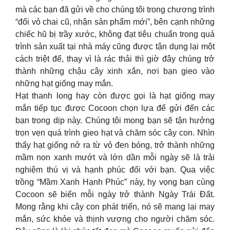
mà các bạn đã gửi về cho chúng tôi trong chương trình
“đổi vỏ chai cũ, nhận sản phẩm mới”, bên cạnh những
chiếc hũ bị trầy xước, không đạt tiêu chuẩn trong quá
trình sản xuất tại nhà máy cũng được tận dụng lại một
cách triệt để, thay vì là rác thải thì giờ đây chúng trở
thành những chậu cây xinh xắn, nơi bạn gieo vào
những hạt giống may mắn.
Hạt thanh long hay còn được gọi là hạt giống may
mắn tiếp tục được Cocoon chọn lựa để gửi đến các
bạn trong dịp này. Chúng tôi mong bạn sẽ tận hưởng
trọn vẹn quá trình gieo hạt và chăm sóc cây con. Nhìn
thấy hạt giống nở ra từ vỏ đen bóng, trở thành những
mầm non xanh mướt và lớn dần mỗi ngày sẽ là trải
nghiệm thú vị và hạnh phúc đối với bạn. Qua việc
trồng “Mầm Xanh Hạnh Phúc” này, hy vọng bạn cùng
Cocoon sẽ biến mỗi ngày trở thành Ngày Trái Đất.
Mong rằng khi cây con phát triển, nó sẽ mang lại may
mắn, sức khỏe và thịnh vượng cho người chăm sóc.