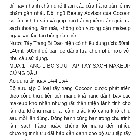
thì hãy nhanh chân ghé thăm các cửa hàng bán lẻ mỹ
phẩm gần nhất. Đội ngũ Beauty Advisor của Cocoon
sẽ tận tình tư vấn và giúp bạn trải nghiệm cảm giác da
sạch thoáng, ẩm mát, không còn vương cặn makeup
ngay sau lần lau bông đầu tiên.
Nước Tẩy Trang Bí Đao hiện có nhiều dung tích: 50ml,
140ml, 500ml để bạn dễ dàng lựa chọn phù hợp với
nhu cầu sử dụng.
MUA 1 TẶNG 1 BỘ SƯU TẬP TẨY SẠCH MAKEUP
CỨNG ĐẦU
Áp dụng từ ngày 14/4 15/4
Bộ sưu tập 3 loại tẩy trang Cocoon được phát triển
theo công thức tiên tiến mang khả năng đánh bay các
makeup khó nhằn nhưng rất thân thiện lành tính cho
làn da, không mang lại cảm giác khô căng khó chịu
sau mỗi lần dùng. Đồng hành cùng bạn trong chu trình
làm sạch hàng ngày, chúng tôi mang đến nhiều
chương trình ưu đãi hấp dẫn dành cho bộ sưu tập tẩy