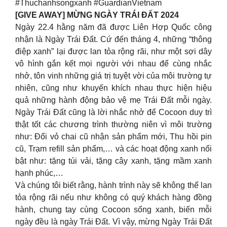
#Thuchanhsongxanh #GuardianVietnam
[GIVE AWAY] MỪNG NGÀY TRÁI ĐẤT 2024
Ngày 22.4 hằng năm đã được Liên Hợp Quốc công
nhận là Ngày Trái Đất. Cứ đến tháng 4, những “thông
điệp xanh” lại được lan tỏa rộng rãi, như một sợi dây
vô hình gắn kết mọi người với nhau để cùng nhắc
nhở, tôn vinh những giá trị tuyệt vời của môi trường tự
nhiên, cũng như khuyến khích nhau thực hiện hiệu
quả những hành động bảo vệ mẹ Trái Đất mỗi ngày.
Ngày Trái Đất cũng là lời nhắc nhở để Cocoon duy trì
thật tốt các chương trình thường niên vì môi trường
như: Đổi vỏ chai cũ nhận sản phẩm mới, Thu hồi pin
cũ, Trạm refill sản phẩm,… và các hoạt động xanh nổi
bật như: tặng túi vải, tặng cây xanh, tặng mầm xanh
hạnh phúc,…
Và chúng tôi biết rằng, hành trình này sẽ không thể lan
tỏa rộng rãi nếu như không có quý khách hàng đồng
hành, chung tay cùng Cocoon sống xanh, biến mỗi
ngày đều là ngày Trái Đất. Vì vậy, mừng Ngày Trái Đất