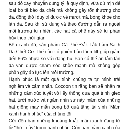
sau đó xay nhuyễn đúng tỷ lệ quy định, vừa đủ mịn để
loại bỏ tế bào da chết mà không gây tổn thương cho
da, đồng thời duy trì được vẻ mượt mà, bóng khỏe cho
làn da. Sau khi sử dụng và theo đường dẫn ra ngoài
môi trường tự nhiên, các hạt cà phê này sẽ tự phân
hủy theo thời gian.
Bên cạnh đó, sản phẩm Cà Phê Đắk Lắk Làm Sạch
Da Chết Cơ Thể còn có phiên bản túi refill giúp giảm
đến 86% nhựa so với dạng hũ. Bạn có thể an tâm làn
da vẫn được chăm sóc khỏe mạnh mà không góp
phần gây áp lực lên môi trường.
Hạnh phúc là một quá trình chúng ta tự mình trải
nghiệm và cảm nhận. Cocoon tin rằng bạn sẽ nhận ra
những cảm xúc tuyệt vời ấy thông qua quá trình gieo
hạt, tưới nước và ngắm nhìn sự nảy mầm của những
hạt giống may mắn trong bộ quà tặng tái sinh “Mầm
xanh hạnh phúc” của chúng tôi.
Gửi đến bạn những khoảng khắc mầm xanh đang từ
từ “thức dậy” trong hạnh phúc. Còn bạn mầm xanh của