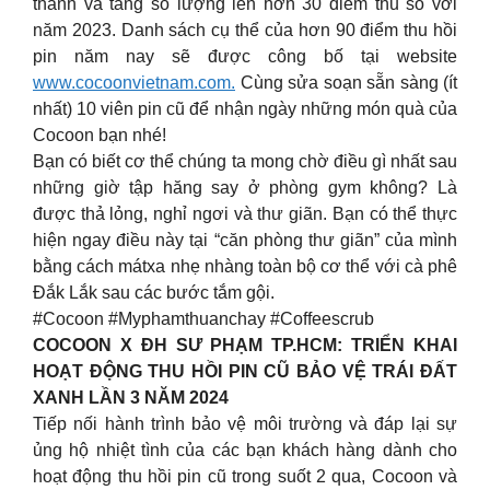
thành và tăng số lượng lên hơn 30 điểm thu so với
năm 2023. Danh sách cụ thể của hơn 90 điểm thu hồi
pin năm nay sẽ được công bố tại website
www.cocoonvietnam.com.
Cùng sửa soạn sẵn sàng (ít
nhất) 10 viên pin cũ để nhận ngày những món quà của
Cocoon bạn nhé!
Bạn có biết cơ thể chúng ta mong chờ điều gì nhất sau
những giờ tập hăng say ở phòng gym không? Là
được thả lỏng, nghỉ ngơi và thư giãn. Bạn có thể thực
hiện ngay điều này tại “căn phòng thư giãn” của mình
bằng cách mátxa nhẹ nhàng toàn bộ cơ thể với cà phê
Đắk Lắk sau các bước tắm gội.
#Cocoon #Myphamthuanchay #Coffeescrub
COCOON X ĐH SƯ PHẠM TP.HCM: TRIỂN KHAI
HOẠT ĐỘNG THU HỒI PIN CŨ BẢO VỆ TRÁI ĐẤT
XANH LẦN 3 NĂM 2024
Tiếp nối hành trình bảo vệ môi trường và đáp lại sự
ủng hộ nhiệt tình của các bạn khách hàng dành cho
hoạt động thu hồi pin cũ trong suốt 2 qua, Cocoon và