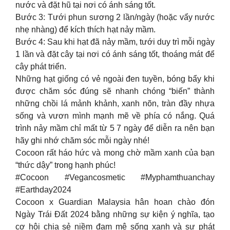
nước và đặt hũ tại nơi có ánh sáng tốt.
Bước 3: Tưới phun sương 2 lần/ngày (hoặc vẩy nước
nhẹ nhàng) để kích thích hạt nảy mầm.
Bước 4: Sau khi hạt đã nảy mầm, tưới duy trì mỗi ngày
1 lần và đặt cây tại nơi có ánh sáng tốt, thoáng mát để
cây phát triển.
Những hạt giống có vẻ ngoài đen tuyền, bóng bẩy khi
được chăm sóc đúng sẽ nhanh chóng “biến” thành
những chồi lá mảnh khảnh, xanh nõn, tràn đầy nhựa
sống và vươn mình mạnh mẽ về phía có nắng. Quá
trình nảy mầm chỉ mất từ 5 7 ngày để diễn ra nên bạn
hãy ghi nhớ chăm sóc mỗi ngày nhé!
Cocoon rất háo hức và mong chờ mầm xanh của bạn
“thức dậy” trong hạnh phúc!
#Cocoon #Vegancosmetic #Myphamthuanchay
#Earthday2024
Cocoon x Guardian Malaysia hân hoan chào đón
Ngày Trái Đất 2024 bằng những sự kiện ý nghĩa, tạo
cơ hội chia sẻ niềm đam mê sống xanh và sự phát