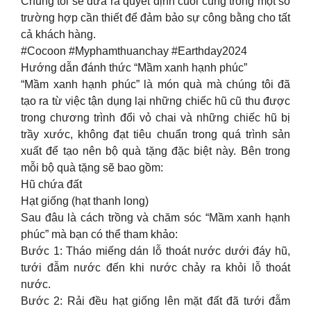
Chúng tôi sẽ đưa ra quyết định cuối cùng trong một số
trường hợp cần thiết để đảm bảo sự công bằng cho tất
cả khách hàng.
‌#Cocoon #Myphamthuanchay #Earthday2024
Hướng dẫn đánh thức “Mầm xanh hạnh phúc”
“Mầm xanh hạnh phúc” là món quà mà chúng tôi đã
tạo ra từ việc tận dụng lại những chiếc hũ cũ thu được
trong chương trình đổi vỏ chai và những chiếc hũ bị
trầy xước, không đạt tiêu chuẩn trong quá trình sản
xuất để tạo nên bộ quà tặng đặc biệt này. Bên trong
mỗi bộ quà tặng sẽ bao gồm:
Hũ chứa đất
Hạt giống (hạt thanh long)
Sau đâu là cách trồng và chăm sóc “Mầm xanh hạnh
phúc” mà bạn có thể tham khảo:
Bước 1: Tháo miếng dán lỗ thoát nước dưới đáy hũ,
tưới đẫm nước đến khi nước chảy ra khỏi lỗ thoát
nước.
Bước 2: Rải đều hạt giống lên mặt đất đã tưới đẫm