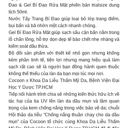
Đao & Gel Bí Đao Rửa Mặt phiên bản trialsize dung
tích 50ml.
Nước Tẩy Trang Bí Đao giúp loại bỏ lớp trang điểm,
bụi bẩn và bã nhờn một cách nhanh chóng.
Gel Bí Đao Rửa Mặt giúp sạch sâu cặn bẩn nằm trong
lỗ chân lông, hỗ trợ dọn dẹp tế bào chết nhẹ nhàng và
kiểm soát dầu thừa.
Bộ đôi sản phẩm với thiết kế nhỏ gọn nhưng không
kém phần tinh tế, tiện lợi nhưng mang hiệu quả làm
sạch rất cao sẽ là người bạn đồng hành quen thuộc
không thể thiếu của làn da bạn mọi lúc mọi nơi.
Cocoon x Khoa Da Liễu Thẩm Mỹ Da, Bệnh Viện Đại
Học Y Dược TP.HCM
Tiếp nối hành trình chia sẻ những kiến thức hữu ích về
tác hại của tia UV lên làn da dầu mụn và tầm quan
trọng của kem chống nắng trong việc bảo vệ da; chuỗi
Hội thảo da liễu “Chống nắng thuần chay cho da dầu
mụn” của Cocoon tổ chức cùng Khoa Da Liễu Thẩm