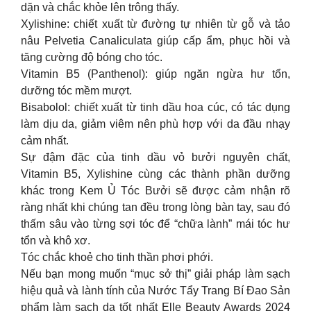
dặn và chắc khỏe lên trông thấy.
Xylishine: chiết xuất từ đường tự nhiên từ gỗ và tảo
nâu Pelvetia Canaliculata giúp cấp ẩm, phục hồi và
tăng cường độ bóng cho tóc.
Vitamin B5 (Panthenol): giúp ngăn ngừa hư tổn,
dưỡng tóc mềm mượt.
Bisabolol: chiết xuất từ tinh dầu hoa cúc, có tác dụng
làm dịu da, giảm viêm nên phù hợp với da đầu nhạy
cảm nhất.
Sự đậm đặc của tinh dầu vỏ bưởi nguyên chất,
Vitamin B5, Xylishine cùng các thành phần dưỡng
khác trong Kem Ủ Tóc Bưởi sẽ được cảm nhận rõ
ràng nhất khi chúng tan đều trong lòng bàn tay, sau đó
thấm sâu vào từng sợi tóc để “chữa lành” mái tóc hư
tổn và khô xơ.
Tóc chắc khoẻ cho tinh thần phơi phới.
Nếu bạn mong muốn “mục sở thị” giải pháp làm sạch
hiệu quả và lành tính của Nước Tẩy Trang Bí Đao Sản
phẩm làm sạch da tốt nhất Elle Beauty Awards 2024