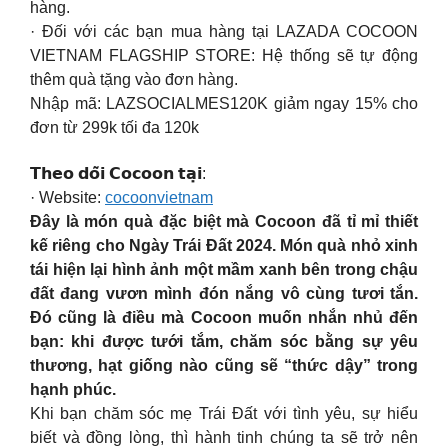
hàng.
· Đối với các bạn mua hàng tại LAZADA COCOON
VIETNAM FLAGSHIP STORE: Hệ thống sẽ tự động
thêm quà tặng vào đơn hàng.
Nhập mã: LAZSOCIALMES120K giảm ngay 15% cho
đơn từ 299k tối đa 120k
𝗧𝗵𝗲𝗼 𝗱𝗼̃𝗶 𝗖𝗼𝗰𝗼𝗼𝗻 𝘁𝗮̣𝗶:
· Website:
cocoonvietnam
Đây là món quà đặc biệt mà Cocoon đã tỉ mỉ thiết
kế riêng cho Ngày Trái Đất 2024. Món quà nhỏ xinh
tái hiện lại hình ảnh một mầm xanh bên trong chậu
đất đang vươn mình đón nắng vô cùng tươi tắn.
Đó cũng là điều mà Cocoon muốn nhắn nhủ đến
bạn: khi được tưới tắm, chăm sóc bằng sự yêu
thương, hạt giống nào cũng sẽ “thức dậy” trong
hạnh phúc.
Khi bạn chăm sóc mẹ Trái Đất với tình yêu, sự hiểu
biết và đồng lòng, thì hành tinh chúng ta sẽ trở nên