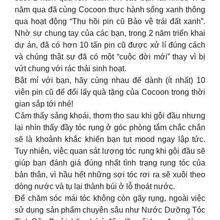
năm qua đã cùng Cocoon thực hành sống xanh thông
qua hoạt động “Thu hồi pin cũ Bảo vệ trái đất xanh”.
Nhờ sự chung tay của các bạn, trong 2 năm triển khai
dự án, đã có hơn 10 tấn pin cũ được xử lí đúng cách
và chúng thật sự đã có một “cuộc đời mới” thay vì bị
vứt chung với rác thải sinh hoạt.
Bật mí với bạn, hãy cùng nhau để dành (ít nhất) 10
viên pin cũ để đổi lấy quà tặng của Cocoon trong thời
gian sắp tới nhé!
Cảm thấy sảng khoái, thơm tho sau khi gội đầu nhưng
lại nhìn thấy đầy tóc rụng ở góc phòng tắm chắc chắn
sẽ là khoảnh khắc khiến bạn tụt mood ngay lập tức.
Tuy nhiên, việc quan sát lượng tóc rụng khi gội đầu sẽ
giúp bạn đánh giá đúng nhất tình trạng rụng tóc của
bản thân, vì hầu hết những sợi tóc rơi ra sẽ xuôi theo
dòng nước và tụ lại thành búi ở lỗ thoát nước.
Để chăm sóc mái tóc không còn gãy rụng, ngoài việc
sử dụng sản phẩm chuyên sâu như Nước Dưỡng Tóc