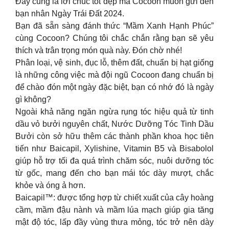
Đây cũng là lời chúc tốt đẹp mà Cocoon muốn gửi đến
bạn nhân Ngày Trái Đất 2024.
Bạn đã sẵn sàng đánh thức “Mầm Xanh Hạnh Phúc”
cùng Cocoon? Chúng tôi chắc chắn rằng bạn sẽ yêu
thích và trân trọng món quà này. Đón chờ nhé!
Phân loại, vệ sinh, đục lỗ, thêm đất, chuẩn bị hạt giống
là những công việc mà đội ngũ Cocoon đang chuẩn bị
để chào đón một ngày đặc biệt, bạn có nhớ đó là ngày
gì không?
Ngoài khả năng ngăn ngừa rụng tóc hiệu quả từ tinh
dầu vỏ bưởi nguyên chất, Nước Dưỡng Tóc Tinh Dầu
Bưởi còn sở hữu thêm các thành phần khoa học tiên
tiến như Baicapil, Xylishine, Vitamin B5 và Bisabolol
giúp hỗ trợ tối đa quá trình chăm sóc, nuôi dưỡng tóc
từ gốc, mang đến cho bạn mái tóc dày mượt, chắc
khỏe và óng ả hơn.
Baicapil™: được tổng hợp từ chiết xuất của cây hoàng
cầm, mầm đậu nành và mầm lúa mạch giúp gia tăng
mật độ tóc, lấp đầy vùng thưa mỏng, tóc trở nên dày