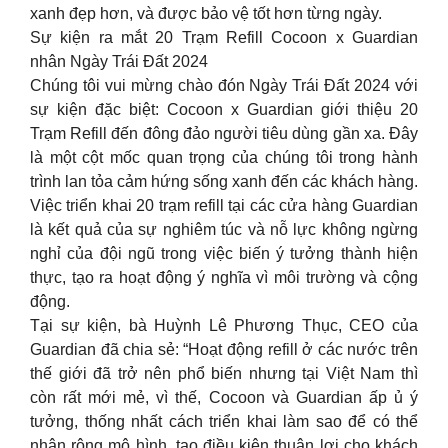
xanh đẹp hơn, và được bảo vệ tốt hơn từng ngày.
Sự kiện ra mắt 20 Trạm Refill Cocoon x Guardian
nhân Ngày Trái Đất 2024
Chúng tôi vui mừng chào đón Ngày Trái Đất 2024 với
sự kiện đặc biệt: Cocoon x Guardian giới thiệu 20
Trạm Refill đến đông đảo người tiêu dùng gần xa. Đây
là một cột mốc quan trọng của chúng tôi trong hành
trình lan tỏa cảm hứng sống xanh đến các khách hàng.
Việc triển khai 20 trạm refill tại các cửa hàng Guardian
là kết quả của sự nghiêm túc và nỗ lực không ngừng
nghỉ của đội ngũ trong việc biến ý tưởng thành hiện
thực, tạo ra hoạt động ý nghĩa vì môi trường và cộng
động.
Tại sự kiện, bà Huỳnh Lê Phương Thục, CEO của
Guardian đã chia sẻ: “Hoạt động refill ở các nước trên
thế giới đã trở nên phổ biến nhưng tại Việt Nam thì
còn rất mới mẻ, vì thế, Cocoon và Guardian ấp ủ ý
tưởng, thống nhất cách triển khai làm sao để có thể
nhân rộng mô hình, tạo điều kiện thuận lợi cho khách