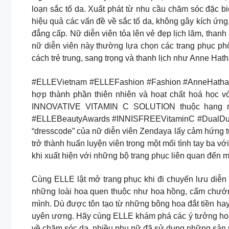
loạn sắc tố da. Xuất phát từ nhu cầu chăm sóc đặc b
hiệu quả các vấn đề về sắc tố da, không gây kích 
đẳng cấp. Nữ diễn viên tỏa lên vẻ đẹp lịch lãm, tha
nữ diễn viên này thường lựa chọn các trang phục ph
cách trẻ trung, sang trọng và thanh lịch như Anne Ha
#ELLEVietnam #ELLEFashion #Fashion #AnneHathaway 
hợp thành phần thiên nhiên và hoạt chất hoá học v
INNOVATIVE VITAMIN C SOLUTION thuộc hạng m
#ELLEBeautyAwards #INNISFREEVitaminC #DualDutySe
“dresscode” của nữ diễn viên Zendaya lấy cảm hứng t
trở thành huấn luyện viên trong một mối tình tay ba v
khi xuất hiện với những bộ trang phục liên quan đến m
Cùng ELLE lật mở trang phục khi đi chuyến lưu diễ
những loài hoa quen thuộc như hoa hồng, cẩm chướn
mình. Dù được tôn tạo từ những bông hoa đắt tiền h
uyên ương. Hãy cùng ELLE khám phá các ý tưởng hoa 
về chăm sóc da, nhiều phụ nữ đã sử dụng những sản p