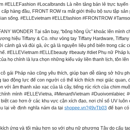
am #ELLEFashion #Localbrands Là nền tảng bán lẻ trực tuyến 
ấp hàng đầu, FRONT ROW ra mắt giới thiệu bộ sưu tập sản phẩ
hông gian sống. #ELLEvietnam #ELLEfashion #FRONTROW #Tams
ONDER Tại sân bay, “bông hồng Úc” khoác lên mình chiếc 
ơng hiệu Tiffany & Co. như vòng tay Tiffany Hardware, Tiffany 
ới cánh gà và đùi gà, ức gà là nguyên liệu phổ biến trong cá
 thể. #ELLEVietnam #ELLEbeauty #beauty #diet Phụ nữ Pháp l
 của họ chính là lựa chọn những kiểu váy liền thanh lịch, tôn lên
kỳ cô gái Pháp nào cũng yêu thích, giúp bạn dễ dàng sở hữu p
o động lực để con người có thể kích thích mọi giác quan, đ
n với âm thanh xào xạc của lá cây, tiếng rúc rích của chim muôn
ng chính mình #ELLEVietna, #MenardVietnam #Duoivomlabie
 biệt cao hơn ở các khu vực cận xích đạo, nơi chỉ số UV luôn
 lại về định nghĩa nám da tại
shopee.vn?49vTb03
để bạn có 
kích ứng và tối màu hơn so với phụ nữ phương Tây do cấu tạo