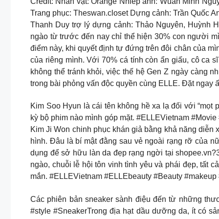
Credit: Nhân vật: Orange Nhiếp ảnh: Wuan Minh Ngu
Trang phục: Theswan.closet Dựng cảnh: Trần Quốc An
Thanh Duy trợ lý dựng cảnh: Thảo Nguyên, Huỳnh H
ngào từ trước đến nay chỉ thể hiện 30% con người m
điểm này, khi quyết định tự đứng trên đôi chân của m
của riêng mình. Với 70% cá tính còn ẩn giấu, cô ca s
không thể tránh khỏi, việc thế hệ Gen Z ngày càng nh
trong bài phỏng vấn độc quyền cùng ELLE. Đặt ngay ấ
Kim Soo Hyun là cái tên không hề xa lạ đối với “mọt
kỳ bộ phim nào mình góp mặt. #ELLEVietnam #Movie #
Kim Ji Won chinh phục khán giả bằng khả năng diễn xu
hình. Đâu là bí mật đằng sau vẻ ngoài rạng rỡ của
dụng để sở hữu làn da đẹp rạng ngời tại shopee.v
ngào, chuỗi lễ hội tôn vinh tình yêu và phái đẹp, tấ
mắn. #ELLEVietnam #ELLEbeauty #Beauty #makeup
Các phiên bản sneaker sành điệu đến từ những th
#style #SneakerTrong địa hạt dầu dưỡng da, ít có s