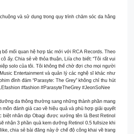
chuộng và sử dụng trong quy trình chăm sóc da hằng
ố mối quan hệ hợp tác mới với RCA Records. Theo
ấy. Chia sẻ về thỏa thuận, Liía cho biết: “Tôi rất vui
iệp solo của tôi. Tôi không thể chờ đợi cho mọi người
Music Entertainment và quản lý các nghệ sĩ khác như
him đình đám “Parasyte: The Grey” không chỉ thu hút
#ELLEfashion #fashion #ParasyteTheGrey #JeonSoNee
m dưỡng da thông thường sang những thành phần mang
yên môn đánh giá cao về hiệu quả và phù hợp giải quyết
ặc biệt nhân dịp Obagi được xướng tên là Best Retinol
ẽ nhận 3 phần quà kem dưỡng Retinol 0.5 fullsize khi
ke, chia sẻ bài đăng này ở chế độ công khai về trang