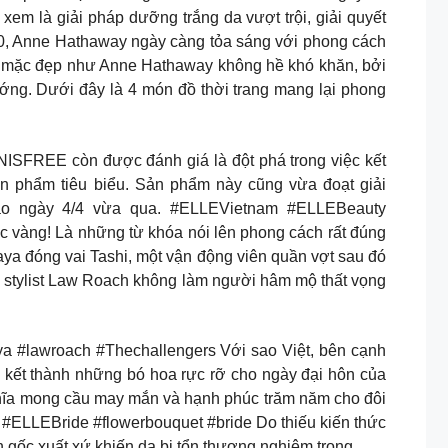
em là giải pháp dưỡng trắng da vượt trội, giải quyết
0, Anne Hathaway ngày càng tỏa sáng với phong cách
ách mặc đẹp như Anne Hathaway không hề khó khăn, bởi
ớng. Dưới đây là 4 món đồ thời trang mang lại phong
ISFREE còn được đánh giá là đột phá trong việc kết
ản phẩm tiêu biểu. Sản phẩm này cũng vừa đoạt giải
 ngày 4/4 vừa qua. #ELLEVietnam #ELLEBeauty
àng! Là những từ khóa nói lên phong cách rất đúng
ya đóng vai Tashi, một vận động viên quần vợt sau đó
 và stylist Law Roach không làm người hâm mộ thất vọng
a #lawroach #Thechallengers Với sao Việt, bên cạnh
kết thành những bó hoa rực rỡ cho ngày đại hôn của
ghĩa mong cầu may mắn và hạnh phúc trăm năm cho đôi
#ELLEBride #flowerbouquet #bride Do thiếu kiến thức
gốc xuất xứ khiến da bị tổn thương nghiêm trọng.