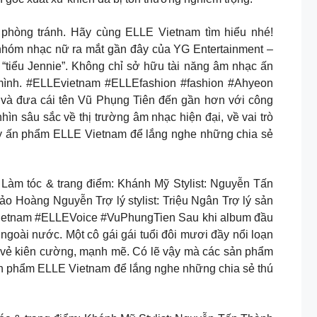
 phòng tránh. Hãy cùng ELLE Vietnam tìm hiểu nhé!
hóm nhạc nữ ra mắt gần đây của YG Entertainment –
tiểu Jennie”. Không chỉ sở hữu tài năng âm nhạc ấn
a mình. #ELLEvietnam #ELLEfashion #fashion #Ahyeon
 và đưa cái tên Vũ Phụng Tiên đến gần hơn với công
hìn sâu sắc về thị trường âm nhạc hiện đại, về vai trò
gay ấn phẩm ELLE Vietnam để lắng nghe những chia sẻ
Làm tóc & trang điểm: Khánh Mỹ Stylist: Nguyễn Tấn
o Hoàng Nguyễn Trợ lý stylist: Triệu Ngân Trợ lý sản
EVietnam #ELLEVoice #VuPhungTien Sau khi album đầu
ngoài nước. Một cô gái gái tuổi đôi mươi đầy nổi loạn
ra vẻ kiên cường, mạnh mẽ. Có lẽ vậy mà các sản phẩm
 ấn phẩm ELLE Vietnam để lắng nghe những chia sẻ thú