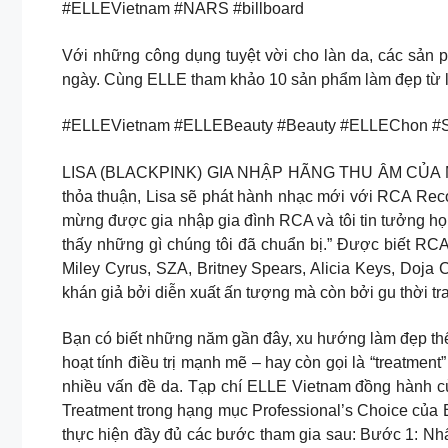
#ELLEVietnam #NARS #billboard
Với những công dụng tuyệt vời cho làn da, các sản
ngày. Cùng ELLE tham khảo 10 sản phẩm làm đẹp từ l
#ELLEVietnam #ELLEBeauty #Beauty #ELLEChon #Sk
LISA (BLACKPINK) GIA NHẬP HÃNG THU ÂM CỦA MILE
thỏa thuận, Lisa sẽ phát hành nhạc mới với RCA Record
mừng được gia nhập gia đình RCA và tôi tin tưởng họ 
thấy những gì chúng tôi đã chuẩn bị.” Được biết RC
Miley Cyrus, SZA, Britney Spears, Alicia Keys, Doj
khán giả bởi diễn xuất ấn tượng mà còn bởi gu thời
Bạn có biết những năm gần đây, xu hướng làm đẹp t
hoạt tính điều trị mạnh mẽ – hay còn gọi là “treatmen
nhiều vấn đề da. Tạp chí ELLE Vietnam đồng hành cùng
Treatment trong hạng mục Professional’s Choice của 
thực hiện đầy đủ các bước tham gia sau: Bước 1: Nhấ