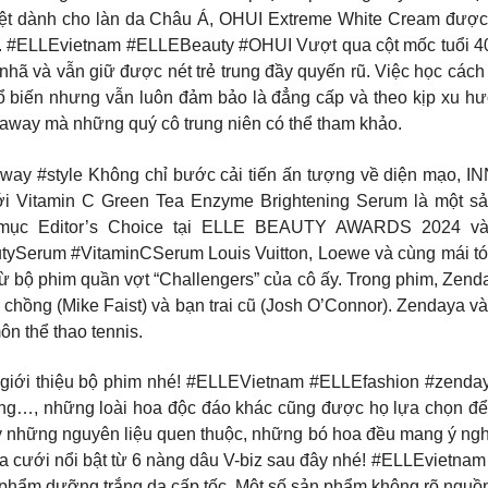
iệt dành cho làn da Châu Á, OHUI Extreme White Cream được x
ứng. #ELLEvietnam #ELLEBeauty #OHUI Vượt qua cột mốc tuổi 4
nh nhã và vẫn giữ được nét trẻ trung đầy quyến rũ. Việc học c
ổ biến nhưng vẫn luôn đảm bảo là đẳng cấp và theo kịp xu hư
thaway mà những quý cô trung niên có thể tham khảo.
#style Không chỉ bước cải tiến ấn tượng về diện mạo, INN
ới Vitamin C Green Tea Enzyme Brightening Serum là một s
ục Editor’s Choice tại ELLE BEAUTY AWARDS 2024 vào
rum #VitaminCSerum Louis Vuitton, Loewe và cùng mái tóc v
ừ bộ phim quần vợt “Challengers” của cô ấy. Trong phim, Zenda
ới chồng (Mike Faist) và bạn trai cũ (Josh O’Connor). Zendaya
ôn thể thao tennis.
n giới thiệu bộ phim nhé! #ELLEVietnam #ELLEfashion #zenday
g…, những loài hoa độc đáo khác cũng được họ lựa chọn để 
ay những nguyên liệu quen thuộc, những bó hoa đều mang ý n
cưới nổi bật từ 6 nàng dâu V-biz sau đây nhé! #ELLEvietnam 
hẩm dưỡng trắng da cấp tốc. Một số sản phẩm không rõ nguồn 