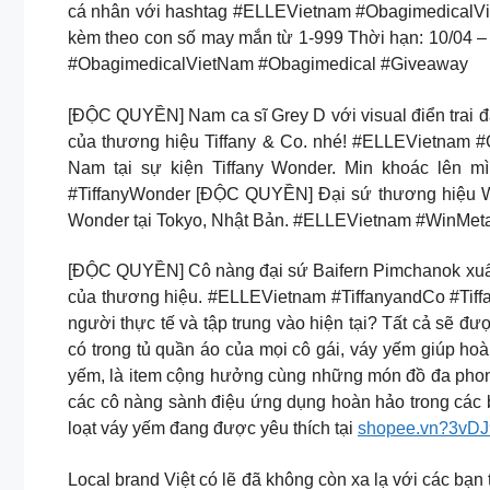
cá nhân với hashtag #ELLEVietnam #ObagimedicalViet
kèm theo con số may mắn từ 1-999 Thời hạn: 10/04 –
#ObagimedicalVietNam #Obagimedical #Giveaway
[ĐỘC QUYỀN] Nam ca sĩ Grey D với visual điển trai đ
của thương hiệu Tiffany & Co. nhé! #ELLEVietnam 
Nam tại sự kiện Tiffany Wonder. Min khoác lên mì
#TiffanyWonder [ĐỘC QUYỀN] Đại sứ thương hiệu Win
Wonder tại Tokyo, Nhật Bản. #ELLEVietnam #WinMet
[ĐỘC QUYỀN] Cô nàng đại sứ Baifern Pimchanok xuất hi
của thương hiệu. #ELLEVietnam #TiffanyandCo #Tiff
người thực tế và tập trung vào hiện tại? Tất cả sẽ đ
có trong tủ quần áo của mọi cô gái, váy yếm giúp ho
yếm, là item cộng hưởng cùng những món đồ đa phong
các cô nàng sành điệu ứng dụng hoàn hảo trong các 
loạt váy yếm đang được yêu thích tại
shopee.vn?3vD
Local brand Việt có lẽ đã không còn xa lạ với các bạn