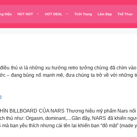
ng Hiệu
HOT HOT
HOT DEAL
Thời Trang
Làm Đẹp
Thể Thao
điều thú vị là những xu hướng retro tưởng chừng đã chìm vào 
rước – đang bùng nổ mạnh mẽ, đưa chúng ta trở về với những t
e
ILLBOARD CỦA NARS Thương hiệu mỹ phẩm Nars nổi tiếng
 thích thú như: Orgasm, dominant,…Gần đây, NARS đã khiến ngư
mà bạn yêu thích nhưng cái tên lại khiến bạn “đỏ mặt” (made y