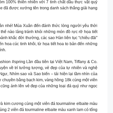
ồm 100% thiên nhiên với 7 tinh chất dầu thực vật quý
e đã được xướng tên trong danh sách thắng giải hạng
hân nhé! Mùa Xuân đến đánh thức lòng người yêu thời
 thể nào lảng tránh khỏi những món đồ rực rỡ họa tiết
nh khắc đời thường, các sao Hàn liên tục “chiêu đãi”
 hoa cúc tinh khôi, từ họa tiết hoa to bản đến những
ính.
n #spring Lần đầu tiên tại Việt Nam, Tiffany & Co.
uyện về trí tưởng tượng, vẻ đẹp của tự nhiên và nghệ
 Ngư, Nhím sao và Sao biển – tái hiện lại tầm nhìn của
y chuyền bằng bạch kim, vàng hồng 18k cùng một viên
y cũng ánh lên vẻ đẹp của những loại đá quý như ngọc
và kim cương cùng một viên đá tourmaline elbaite màu
ùng 2 viên đá tourmaline elbaite màu xanh lam có tổng