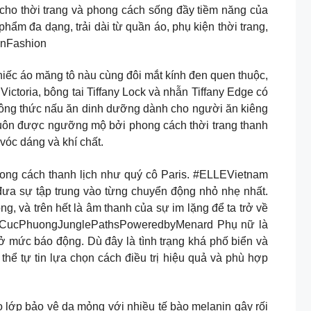
cho thời trang và phong cách sống đầy tiềm năng của
m đa dạng, trải dài từ quần áo, phụ kiện thời trang,
onFashion
áo măng tô nàu cùng đôi mắt kính đen quen thuộc,
Victoria, bông tai Tiffany Lock và nhẫn Tiffany Edge có
c công thức nấu ăn dinh dưỡng dành cho người ăn kiêng
uôn được ngưỡng mộ bởi phong cách thời trang thanh
 vóc dáng và khí chất.
hong cách thanh lịch như quý cô Paris. #ELLEVietnam
ưa sự tập trung vào từng chuyển động nhỏ nhẹ nhất.
g, và trên hết là âm thanh của sự im lặng để ta trở về
c #CucPhuongJunglePathsPoweredbyMenard Phụ nữ là
 ở mức báo động. Dù đây là tình trạng khá phố biển và
thể tự tin lựa chọn cách điều trị hiệu quả và phù hợp
 lớp bảo vệ da mỏng với nhiều tế bào melanin gây rối