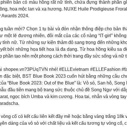
à phiên bản có màu hồng rất nữ tính, chứa đựng thành phần g
ồng, hoa mộc lan và xạ hương. NUXE Huile Prodigieuse Froral
y Awards 2024.
ong tuần mới? Chọn 1 tụ bài và đón nhận thông điệp cho bản t
 một lẽ đương nhiên, đôi mắt của các cô nàng “IT-girl” không
y tính nữ. Từ những sự kiện thảm đỏ sang trọng đến những khoả
t bởi những họa tiết hoa lá đa dạng. Từ hoa hồng kiêu sa đến
góp phần tạo nên một phong cách thời trang đầy sức sống và nữ t
 shopee.vn?3PUqTVN nhé! #ELLEvietnam #ELLEFashion #fashio
 kiện đặc biệt, BST Blue Book 2023 cuốn hút bằng những câu ch
của “Blue Book 2023: Out of the Blue” là: Vỏ sò, San hô, Song
mẫu đầu tiên mang bộ trang sức thuộc chủ đề Song Ngư với dâ
carat, ngọc bích Umba và kim cương. Hoa tai, nhẫn và vòng ta
paradscha.
 vòng cổ có kết cấu liên kết đầy mê hoặc bằng vàng trắng 18k 
ên dáng của vỏ sò với chất liệu và kết cấu tương tự vòng cổ, c