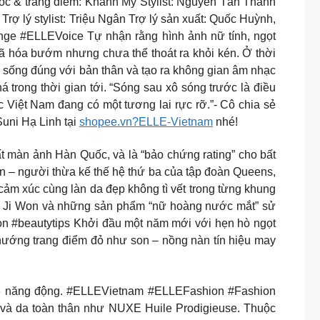
c & trang điểm: Khánh Mỹ Stylist: Nguyễn Tấn Thành
lý stylist: Triệu Ngân Trợ lý sản xuất: Quốc Huỳnh,
ge #ELLEVoice Tự nhận rằng hình ảnh nữ tính, ngọt
ã hóa bướm nhưng chưa thể thoát ra khỏi kén. Ở thời
c sống đúng với bản thân và tạo ra không gian âm nhạc
 trong thời gian tới. “Sóng sau xô sóng trước là điều
c Việt Nam đang có một tương lai rực rỡ.”- Cô chia sẻ
uni Hạ Linh tại
shopee.vn?ELLE-Vietnam
nhé!
t màn ảnh Hàn Quốc, và là “bảo chứng rating” cho bất
 – người thừa kế thế hệ thứ ba của tập đoàn Queens,
cảm xúc cùng làn da đẹp không tì vết trong từng khung
im Ji Won và những sản phẩm “nữ hoàng nước mắt” sử
 #beautytips Khởi đầu một năm mới với hẹn hò ngọt
u hướng trang điểm đỏ như son – nồng nàn tín hiệu may
Hè năng động. #ELLEVietnam #ELLEFashion #Fashion
c và da toàn thân như NUXE Huile Prodigieuse. Thuộc