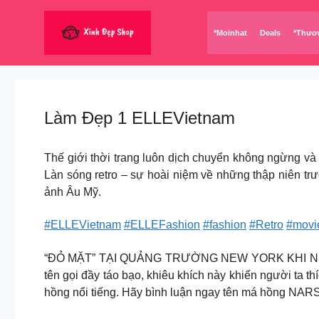
Chuyển
đến
*Moinhat
Deals
*Thươ
nội
dung
Làm Đẹp 1 ELLEVietnam
Thế giới thời trang luôn dịch chuyển không ngừng và 
Làn sóng retro – sự hoài niệm về những thập niên t
ảnh Âu Mỹ.
#ELLEVietnam
#ELLEFashion
#fashion
#Retro
#movi
“ĐỎ MẶT” TẠI QUẢNG TRƯỜNG NEW YORK KHI NHÌN B
tên gọi đầy táo bạo, khiêu khích này khiến người ta
hồng nổi tiếng. Hãy bình luận ngay tên má hồng NARS 