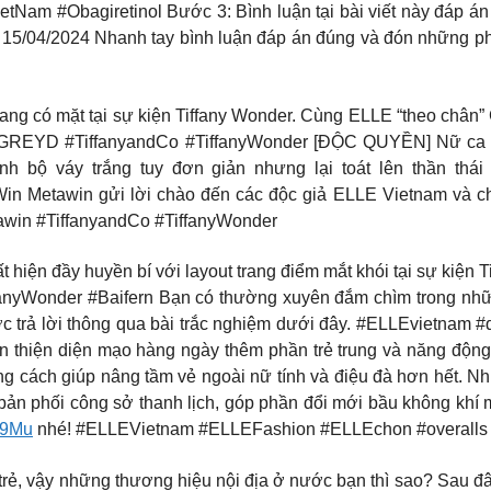
Nam #Obagiretinol Bước 3: Bình luận tại bài viết này đáp án 
 15/04/2024 Nhanh tay bình luận đáp án đúng và đón những phầ
ang có mặt tại sự kiện Tiffany Wonder. Cùng ELLE “theo chân” 
#GREYD #TiffanyandCo #TiffanyWonder [ĐỘC QUYỀN] Nữ ca sĩ 
nh bộ váy trắng tuy đơn giản nhưng lại toát lên thần thái
 Metawin gửi lời chào đến các độc giả ELLE Vietnam và chia
awin #TiffanyandCo #TiffanyWonder
ện đầy huyền bí với layout trang điểm mắt khói tại sự kiện T
anyWonder #Baifern Bạn có thường xuyên đắm chìm trong nhữ
ược trả lời thông qua bài trắc nghiệm dưới đây. #ELLEvietnam 
àn thiện diện mạo hàng ngày thêm phần trẻ trung và năng động
 cách giúp nâng tầm vẻ ngoài nữ tính và điệu đà hơn hết. Nh
bản phối công sở thanh lịch, góp phần đổi mới bầu không kh
J9Mu
nhé! #ELLEVietnam #ELLEFashion #ELLEchon #overalls
 trẻ, vậy những thương hiệu nội địa ở nước bạn thì sao? Sau đâ