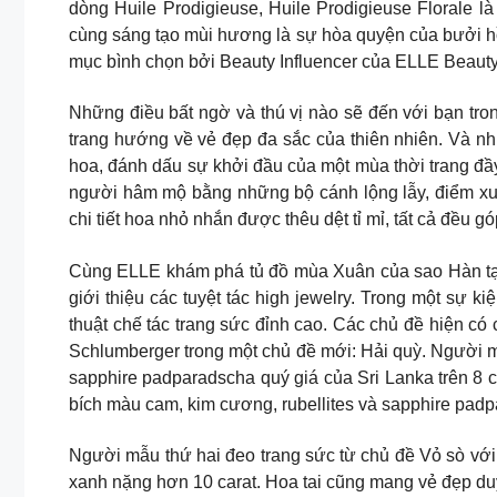
dòng Huile Prodigieuse, Huile Prodigieuse Florale l
cùng sáng tạo mùi hương là sự hòa quyện của bưởi h
mục bình chọn bởi Beauty Influencer của ELLE Beaut
Những điều bất ngờ và thú vị nào sẽ đến với bạn tr
trang hướng về vẻ đẹp đa sắc của thiên nhiên. Và như
hoa, đánh dấu sự khởi đầu của một mùa thời trang đầ
người hâm mộ bằng những bộ cánh lộng lẫy, điểm xuyế
chi tiết hoa nhỏ nhắn được thêu dệt tỉ mỉ, tất cả đều 
Cùng ELLE khám phá tủ đồ mùa Xuân của sao Hàn tại
giới thiệu các tuyệt tác high jewelry. Trong một sự
thuật chế tác trang sức đỉnh cao. Các chủ đề hiện có 
Schlumberger trong một chủ đề mới: Hải quỳ. Người 
sapphire padparadscha quý giá của Sri Lanka trên 8 
bích màu cam, kim cương, rubellites và sapphire pad
Người mẫu thứ hai đeo trang sức từ chủ đề Vỏ sò với
xanh nặng hơn 10 carat. Hoa tai cũng mang vẻ đẹp duy