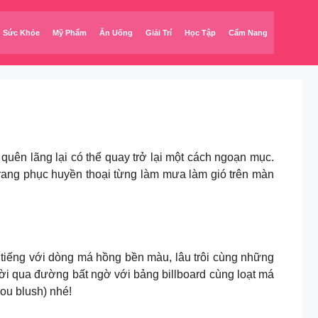
Sức Khỏe
Mỹ Phẩm
Ăn Uống
Giải Trí
Học Tập
Cẩm Nang
quên lãng lại có thể quay trở lại một cách ngoạn mục.
rang phục huyền thoại từng làm mưa làm gió trên màn
 với dòng má hồng bền màu, lâu trôi cùng những
ời qua đường bất ngờ với bảng billboard cùng loạt má
ou blush) nhé!