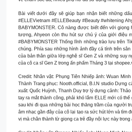
Bài viết dưới đây sẽ giúp bạn nhận biết những dấ
#ELLEVietnam #ELLEBeauty #Beauty #whitening Ahye
BABYMONSTER. Cô nàng được biết đến với giọng hát 
tượng, Ahyeon còn thu hút sự chú ý của giới điệu 
#BABYMONSTER Thống lĩnh những trào lưu trên Tikto
chúng. Phía sau những hình ảnh đầy cá tính trên sân k
của bản thân giữa lớp nghệ sĩ Gen Z và những suy n
của cô ca sĩ Gen Z trong ấn phẩm Tháng 3 tại shope
Credit: Nhân vật: Phụng Tiên Nhiếp ảnh: Wuan Minh
Thành Trang phục: Nooth.official, B.I.N studio Dựng
xuất: Quốc Huỳnh, Thanh Duy trợ lý dựng cảnh: Thả
tay ra mắt thành công, phải khó lắm ELLE mới có thể 
sau khi đi qua những bài học thăng trầm của người t
âm nhạc gần đây của cô lại tạo ra sức hút lớn và tì
vị mà chân thành từ giọng ca trẻ đầy nội lực này tro