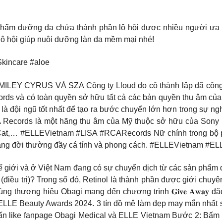
 phẩm dưỡng da chứa thành phần lô hội được nhiều người ưa 
ô hội giúp nuôi dưỡng làn da mềm mại nhé!
incare #aloe
Y CYRUS VÀ SZA Công ty Lloud do cô thành lập đã công b
s và có toàn quyền sở hữu tất cả các bản quyền thu âm của cô 
là đội ngũ tốt nhất để tạo ra bước chuyển lớn hơn trong sự ngh
A Records là một hãng thu âm của Mỹ thuộc sở hữu của Sony 
a Cat,… #ELLEVietnam #LISA #RCARecords Nữ chính trong bộ p
 trang đời thường đầy cá tính và phong cách. #ELLEVietnam 
hế giới và ở Việt Nam đang có sự chuyển dịch từ các sản phẩ
t” (điều trị)? Trong số đó, Retinol là thành phần được giới chu
 thương hiệu Obagi mang đến chương trình 𝐆𝐢𝐯𝐞 𝐀𝐰𝐚𝐲 đ
ELLE Beauty Awards 2024. 3 tín đồ mê làm đẹp may mắn nhất s
n like fanpage Obagi Medical và ELLE Vietnam Bước 2: Bấm li