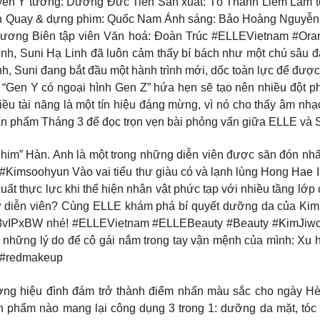
yen Ý tưởng: Dương Đức Tiến Sản xuất: Tô Thanh Liêm Làm tó
 Quay & dựng phim: Quốc Nam Ánh sáng: Bảo Hoàng Nguyễn Trợ 
ương Biên tập viên Văn hoá: Đoàn Trúc #ELLEVietnam #Oran
ình, Suni Hạ Linh đã luôn cảm thấy bí bách như một chú sâu đ
ình, Suni đang bắt đầu một hành trình mới, dốc toàn lực để đượ
ĩ “Gen Y có ngoại hình Gen Z” hứa hẹn sẽ tạo nên nhiều đột phá
iều tài năng là một tín hiệu đáng mừng, vì nó cho thấy âm nhạ
n phẩm Tháng 3 để đọc trọn vẹn bài phỏng vấn giữa ELLE và S
 phim” Hàn. Anh là một trong những diễn viên được săn đón nhấ
Kimsoohyun Vào vai tiểu thư giàu có và lạnh lùng Hong Hae In
ất thực lực khi thể hiện nhân vật phức tạp với nhiều tầng lớp 
 nữ diễn viên? Cùng ELLE khám phá bí quyết dưỡng da của K
n?3vIPxBW nhé! #ELLEVietnam #ELLEBeauty #Beauty #KimJiwon
t cả những lý do để cô gái nắm trong tay vận mệnh của mình: X
 #redmakeup
ương hiệu đình đám trở thành điểm nhấn màu sắc cho ngày 
ản phẩm nào mang lại công dụng 3 trong 1: dưỡng da mặt, tó