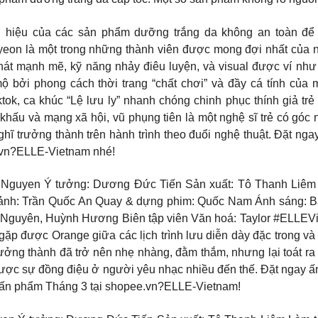
u hiệu của các sản phẩm dưỡng trắng da không an toàn để
on là một trong những thành viên được mong đợi nhất của n
mạnh mẽ, kỹ năng nhảy điêu luyện, và visual được ví như “
mộ bởi phong cách thời trang “chất chơi” và đầy cá tính củ
k, ca khúc “Lệ lưu ly” nhanh chóng chinh phục thính giả trẻ
hấu và mạng xã hội, vũ phụng tiên là một nghệ sĩ trẻ có góc n
ghĩ trưởng thành trên hành trình theo đuổi nghệ thuật. Đặt n
e.vn?ELLE-Vietnam nhé!
 Nguyen Ý tưởng: Dương Đức Tiến Sản xuất: Tô Thanh Liêm 
 cảnh: Trần Quốc An Quay & dựng phim: Quốc Nam Ánh sáng: Bả
o Nguyên, Huỳnh Hương Biên tập viên Văn hoá: Taylor #ELL
gặp được Orange giữa các lịch trình lưu diễn dày đặc trong và 
rưởng thành đã trở nên nhẹ nhàng, đằm thắm, nhưng lại toát 
m được sự đồng điệu ở người yêu nhạc nhiều đến thế. Đặt ngay
ng ấn phẩm Tháng 3 tại shopee.vn?ELLE-Vietnam!