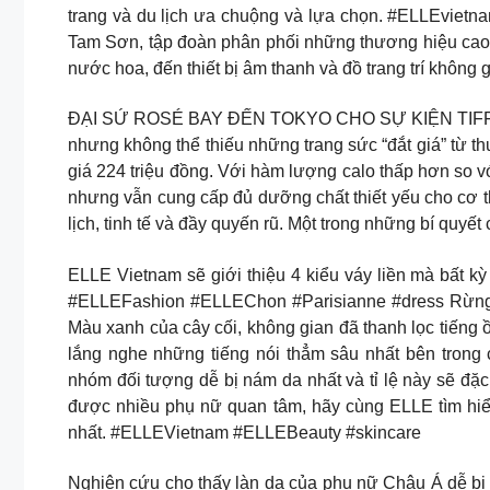
trang và du lịch ưa chuộng và lựa chọn. #ELLEvietn
Tam Sơn, tập đoàn phân phối những thương hiệu cao c
nước hoa, đến thiết bị âm thanh và đồ trang trí k
ĐẠI SỨ ROSÉ BAY ĐẾN TOKYO CHO SỰ KIỆN TIFFANY W
nhưng không thể thiếu những trang sức “đắt giá” từ thư
giá 224 triệu đồng. Với hàm lượng calo thấp hơn so v
nhưng vẫn cung cấp đủ dưỡng chất thiết yếu cho cơ
lịch, tinh tế và đầy quyến rũ. Một trong những bí quyết
ELLE Vietnam sẽ giới thiệu 4 kiểu váy liền mà bất 
#ELLEFashion #ELLEChon #Parisianne #dress Rừng tạ
Màu xanh của cây cối, không gian đã thanh lọc tiếng ồ
lắng nghe những tiếng nói thẳm sâu nhất bên tro
nhóm đối tượng dễ bị nám da nhất và tỉ lệ này sẽ đặc
được nhiều phụ nữ quan tâm, hãy cùng ELLE tìm hiểu
nhất. #ELLEVietnam #ELLEBeauty #skincare
Nghiên cứu cho thấy làn da của phụ nữ Châu Á dễ bị 