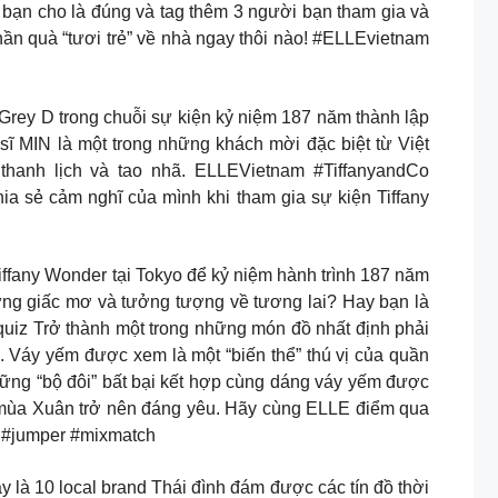
bạn cho là đúng và tag thêm 3 người bạn tham gia và
n quà “tươi trẻ” về nhà ngay thôi nào! #ELLEvietnam
Grey D trong chuỗi sự kiện kỷ niệm 187 năm thành lập
MIN là một trong những khách mời đặc biệt từ Việt
 thanh lịch và tao nhã. ELLEVietnam #TiffanyandCo
 sẻ cảm nghĩ của mình khi tham gia sự kiện Tiffany
iffany Wonder tại Tokyo để kỷ niệm hành trình 187 năm
ng giấc mơ và tưởng tượng về tương lai? Hay bạn là
#quiz Trở thành một trong những món đồ nhất định phải
. Váy yếm được xem là một “biến thể” thú vị của quần
ững “bộ đôi” bất bại kết hợp cùng dáng váy yếm được
í mùa Xuân trở nên đáng yêu. Hãy cùng ELLE điểm qua
 #jumper #mixmatch
y là 10 local brand Thái đình đám được các tín đồ thời