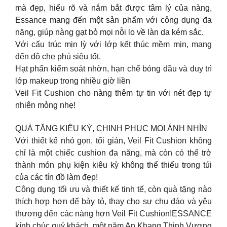
mà đẹp, hiểu rõ và nắm bắt được tâm lý của nàng,
Essance mang đến một sản phẩm với công dụng đa
năng, giúp nàng gạt bỏ mọi nỗi lo về làn da kém sắc.
Với cấu trúc mịn lỳ với lớp kết thúc mềm mịn, mang
đến độ che phủ siêu tốt.
Hạt phấn kiểm soát nhờn, hạn chế bóng dầu và duy trì
lớp makeup trong nhiều giờ liền
Veil Fit Cushion cho nàng thêm tự tin với nét đẹp tự
nhiên mỏng nhẹ!
QUÀ TẶNG KIÊU KỲ, CHINH PHỤC MỌI ÁNH NHÌN
Với thiết kế nhỏ gọn, tối giản, Veil Fit Cushion không
chỉ là một chiếc cushion đa năng, mà còn có thể trở
thành món phụ kiện kiêu kỳ không thể thiếu trong túi
của các tín đồ làm đẹp!
Công dụng tối ưu và thiết kế tinh tế, còn quà tặng nào
thích hợp hơn để bày tỏ, thay cho sự chu đáo và yêu
thương đến các nàng hơn Veil Fit Cushion!ESSANCE
kính chúc quý khách, một năm An Khang Thịnh Vượng