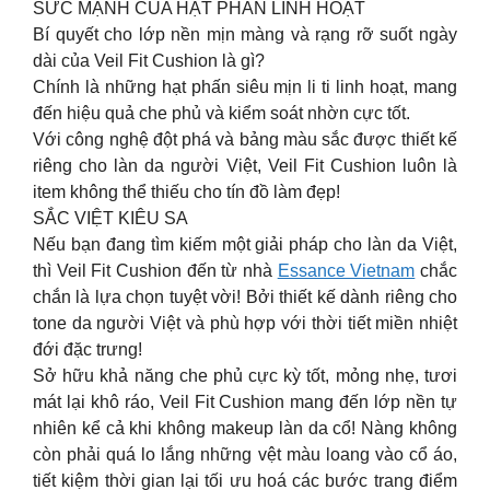
️SỨC MẠNH CỦA HẠT PHẤN LINH HOẠT
Bí quyết cho lớp nền mịn màng và rạng rỡ suốt ngày
dài của Veil Fit Cushion là gì?
Chính là những hạt phấn siêu mịn li ti linh hoạt, mang
đến hiệu quả che phủ và kiểm soát nhờn cực tốt.
Với công nghệ đột phá và bảng màu sắc được thiết kế
riêng cho làn da người Việt, Veil Fit Cushion luôn là
item không thể thiếu cho tín đồ làm đẹp!
SẮC VIỆT KIÊU SA
Nếu bạn đang tìm kiếm một giải pháp cho làn da Việt,
thì Veil Fit Cushion đến từ nhà
Essance Vietnam
chắc
chắn là lựa chọn tuyệt vời! Bởi thiết kế dành riêng cho
tone da người Việt và phù hợp với thời tiết miền nhiệt
đới đặc trưng!
Sở hữu khả năng che phủ cực kỳ tốt, mỏng nhẹ, tươi
mát lại khô ráo, Veil Fit Cushion mang đến lớp nền tự
nhiên kể cả khi không makeup làn da cổ! Nàng không
còn phải quá lo lắng những vệt màu loang vào cổ áo,
tiết kiệm thời gian lại tối ưu hoá các bước trang điểm