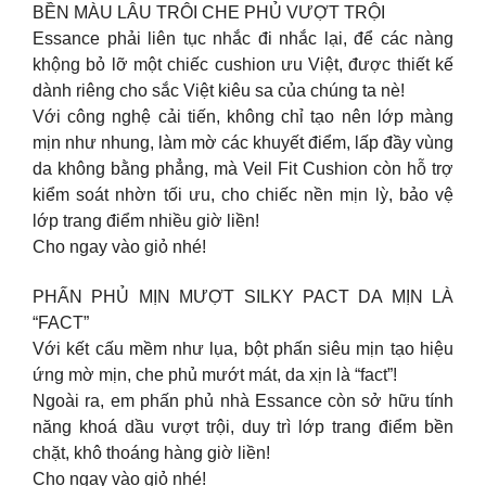
BỀN MÀU LÂU TRÔI CHE PHỦ VƯỢT TRỘI
Essance phải liên tục nhắc đi nhắc lại, để các nàng
khộng bỏ lỡ một chiếc cushion ưu Việt, được thiết kế
dành riêng cho sắc Việt kiêu sa của chúng ta nè!
Với công nghệ cải tiến, không chỉ tạo nên lớp màng
mịn như nhung, làm mờ các khuyết điểm, lấp đầy vùng
da không bằng phẳng, mà Veil Fit Cushion còn hỗ trợ
kiểm soát nhờn tối ưu, cho chiếc nền mịn lỳ, bảo vệ
lớp trang điểm nhiều giờ liền!
Cho ngay vào giỏ nhé!
PHẤN PHỦ MỊN MƯỢT SILKY PACT DA MỊN LÀ
“FACT”
​Với kết cấu mềm như lụa, bột phấn siêu mịn tạo hiệu
ứng mờ mịn, che phủ mướt mát, da xịn là “fact”!
Ngoài ra, em phấn phủ nhà Essance còn sở hữu tính
năng khoá dầu vượt trội, duy trì lớp trang điểm bền
chặt, khô thoáng hàng giờ liền!
Cho ngay vào giỏ nhé!