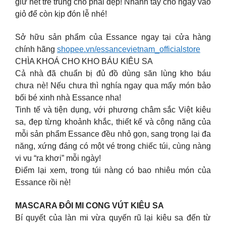
giữ nét trẻ trung cho phái đẹp! Nhanh tay cho ngay vào
giỏ để còn kịp đón lễ nhé!
Sở hữu sản phẩm của Essance ngay tại cửa hàng
chính hãng
shopee.vn/essancevietnam_officialstore
CHÌA KHOÁ CHO KHO BÁU KIÊU SA
Cả nhà đã chuẩn bị đủ đồ dùng săn lùng kho báu
chưa nè! Nếu chưa thì nghía ngay qua mấy món bảo
bối bé xinh nhà Essance nha!
Tinh tế và tiện dụng, với phương châm sắc Việt kiêu
sa, đẹp từng khoảnh khắc, thiết kế và công năng của
mỗi sản phẩm Essance đều nhỏ gọn, sang trọng lại đa
năng, xứng đáng có một vé trong chiếc túi, cùng nàng
vi vu “ra khơi” mỗi ngày!
Điểm lại xem, trong túi nàng có bao nhiêu món của
Essance rồi nè!
MASCARA ĐÔI MI CONG VÚT KIÊU SA
Bí quyết của làn mi vừa quyến rũ lại kiêu sa đến từ