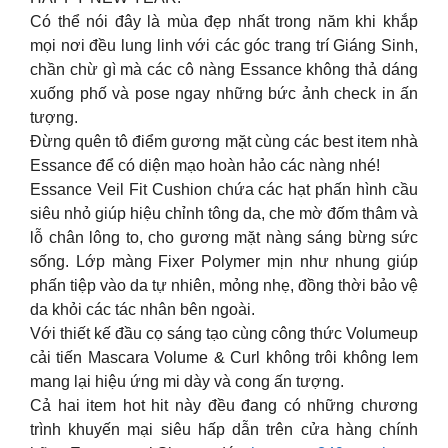
Có thể nói đây là mùa đẹp nhất trong năm khi khắp
mọi nơi đều lung linh với các góc trang trí Giáng Sinh,
chần chừ gì mà các cô nàng Essance không thả dáng
xuống phố và pose ngay những bức ảnh check in ấn
tượng.
Đừng quên tô điểm gương mặt cùng các best item nhà
Essance để có diện mạo hoàn hảo các nàng nhé!
Essance Veil Fit Cushion chứa các hạt phấn hình cầu
siêu nhỏ giúp hiệu chỉnh tông da, che mờ đốm thâm và
lỗ chân lông to, cho gương mặt nàng sáng bừng sức
sống. Lớp màng Fixer Polymer mịn như nhung giúp
phấn tiệp vào da tự nhiên, mỏng nhẹ, đồng thời bảo vệ
da khỏi các tác nhân bên ngoài.
Với thiết kế đầu cọ sáng tạo cùng công thức Volumeup
cải tiến Mascara Volume & Curl không trôi không lem
mang lại hiệu ứng mi dày và cong ấn tượng.
Cả hai item hot hit này đều đang có những chương
trình khuyến mại siêu hấp dẫn trên cửa hàng chính