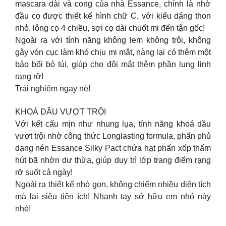
mascara dài và cong của nhà Essance, chính là nhờ
đầu cọ được thiết kế hình chữ C, với kiểu dáng thon
nhỏ, lông cọ 4 chiều, sợi cọ dài chuốt mi đến tận gốc!
Ngoài ra với tính năng không lem không trôi, không
gây vón cục làm khó chịu mi mắt, nàng lại có thêm một
bảo bối bỏ túi, giúp cho đôi mắt thêm phần lung linh
rạng rỡ!
Trải nghiệm ngay nè!
KHOÁ DẦU VƯỢT TRỘI
Với kết cấu mịn như nhung lụa, tính năng khoá dầu
vượt trội nhờ công thức Longlasting formula, phấn phủ
dạng nén Essance Silky Pact chứa hạt phấn xốp thấm
hút bã nhờn dư thừa, giúp duy trì lớp trang điểm rạng
rỡ suốt cả ngày!
Ngoài ra thiết kế nhỏ gọn, không chiếm nhiều diện tích
mà lại siêu tiện ích! Nhanh tay sở hữu em nhỏ này
nhé!