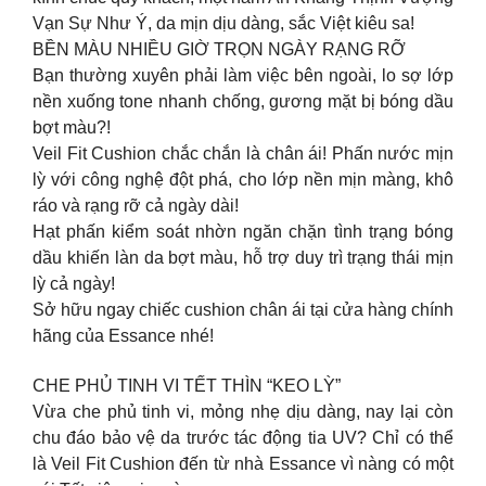
Vạn Sự Như Ý, da mịn dịu dàng, sắc Việt kiêu sa!
BỀN MÀU NHIỀU GIỜ TRỌN NGÀY RẠNG RỠ
Bạn thường xuyên phải làm việc bên ngoài, lo sợ lớp
nền xuống tone nhanh chống, gương mặt bị bóng dầu
bợt màu?!
Veil Fit Cushion chắc chắn là chân ái! Phấn nước mịn
lỳ với công nghệ đột phá, cho lớp nền mịn màng, khô
ráo và rạng rỡ cả ngày dài!
Hạt phấn kiểm soát nhờn ngăn chặn tình trạng bóng
dầu khiến làn da bợt màu, hỗ trợ duy trì trạng thái mịn
lỳ cả ngày!
Sở hữu ngay chiếc cushion chân ái tại cửa hàng chính
hãng của Essance nhé!
CHE PHỦ TINH VI TẾT THÌN “KEO LỲ”
Vừa che phủ tinh vi, mỏng nhẹ dịu dàng, nay lại còn
chu đáo bảo vệ da trước tác động tia UV? Chỉ có thể
là Veil Fit Cushion đến từ nhà Essance vì nàng có một