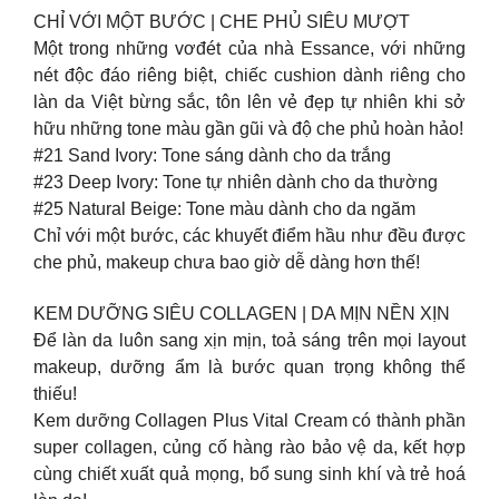
CHỈ VỚI MỘT BƯỚC | CHE PHỦ SIÊU MƯỢT
Một trong những vơđét của nhà Essance, với những
nét độc đáo riêng biệt, chiếc cushion dành riêng cho
làn da Việt bừng sắc, tôn lên vẻ đẹp tự nhiên khi sở
hữu những tone màu gần gũi và độ che phủ hoàn hảo!
#21 Sand Ivory: Tone sáng dành cho da trắng
#23 Deep Ivory: Tone tự nhiên dành cho da thường
#25 Natural Beige: Tone màu dành cho da ngăm
Chỉ với một bước, các khuyết điểm hầu như đều được
che phủ, makeup chưa bao giờ dễ dàng hơn thế!
KEM DƯỠNG SIÊU COLLAGEN | DA MỊN NỀN XỊN
Để làn da luôn sang xịn mịn, toả sáng trên mọi layout
makeup, dưỡng ẩm là bước quan trọng không thể
thiếu!
Kem dưỡng Collagen Plus Vital Cream có thành phần
super collagen, củng cố hàng rào bảo vệ da, kết hợp
cùng chiết xuất quả mọng, bổ sung sinh khí và trẻ hoá