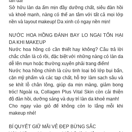
làn da!
Sở hữu làn da ẩm mịn đầy dưỡng chất, siêu đàn hồi
và khoẻ mạnh, nàng có thể an tâm với tất cả mọi lớp
nền và layout makeup! Da xinh có ngay nền mịn!
NƯỚC HOA HỒNG ĐÁNH BAY LO NGẠI TỔN HẠI
DA KHI MAKEUP
Nước hoa hồng có cần thiết hay không? Câu trả lời
chắc chắn là có rồi, đặc biệt với những nàng có làn da
dễ lên mụn hoặc thường xuyên phải trang điểm!
Nước hoa hồng chính là cứu tinh loại bỏ lớp bụi bẩn,
cặn mỹ phẩm và các tạp chất, hỗ trợ làm sạch sâu và
se khít lỗ chân lông, giúp da mịn màng, giảm bong
tróc! Ngoài ra, Collagen Plus Vital Skin còn cải thiện
độ đàn hồi, dưỡng sáng và duy trì làn da khoẻ mạnh!
Cho ngay vào giỏ để không còn lo lắng mỗi khi
makeup nhé!
BÍ QUYẾT GIỮ MÃI VẺ ĐẸP BỪNG SẮC