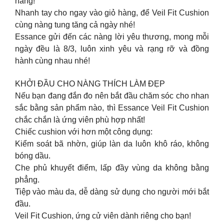
nàng!
Nhanh tay cho ngay vào giỏ hàng, để Veil Fit Cushion
cùng nàng tung tăng cả ngày nhé!
Essance gửi đến các nàng lời yêu thương, mong mỗi
ngày đều là 8/3, luôn xinh yêu và rạng rỡ và đồng
hành cùng nhau nhé!
KHỞI ĐẦU CHO NÀNG THÍCH LÀM ĐẸP
️Nếu bạn đang đắn đo nên bắt đầu chăm sóc cho nhan
sắc bằng sản phẩm nào, thì Essance Veil Fit Cushion
chắc chắn là ứng viên phù hợp nhất!
Chiếc cushion với hơn một công dụng:
Kiểm soát bã nhờn, giúp làn da luôn khô ráo, không
bóng dầu.
Che phủ khuyết điểm, lấp đầy vùng da không bằng
phẳng.
Tiệp vào màu da, dễ dàng sử dụng cho người mới bắt
đầu.
Veil Fit Cushion, ứng cử viên dành riêng cho bạn!