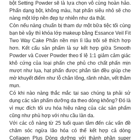
bột Setting Powder sẽ là lựa chọn vô cùng hoàn hảo.
Phấn dạng bột, không màu, hạt phấn siêu nhỏ sẽ cho
nàng một lớp nền đẹp tự nhiên như da thật.
Còn nếu nàng chuẩn bị tham dự một bữa tiệc tối cùng
bạn bè vậy thì khóa lớp makeup bằng Essance Veil Fit
Two Way Cake Phấn nền mịn lì lâu trôi sẽ thích hợp
hơn. Kết cấu sản phẩm là sự kết hợp giữa Smooth
Powder và Cover Powder theo tỉ lệ 1:1 giảm cảm giác
khô cứng của loại phấn che phủ cho chất phấn mịn
mượt như lụa, hạt phấn được phân tán đều giúp che
mờ khuyết điểm như lỗ chân lông, rãnh nhăn, vết thâm
mụn.
Có khi nào nàng thắc mắc tại sao chúng ta phải sử
dụng các sản phẩm dưỡng da theo dòng không? Đó là
vì mục đích tối ưu hóa hiệu năng của các sản phẩm
cũng như phù hợp với nhu cầu làn da.
Với các cô nàng từ 25 tuổi quan tâm đến các vấn đề
chăm sóc ngừa lão hóa có thể kết hợp cả dòng
Collagen Plus Dòng dưỡng với thành phần super