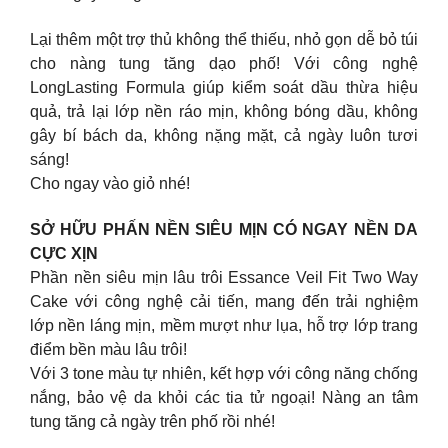
Lại thêm một trợ thủ không thể thiếu, nhỏ gọn dễ bỏ túi
cho nàng tung tăng dạo phố! Với công nghệ
LongLasting Formula giúp kiểm soát dầu thừa hiệu
quả, trả lại lớp nền ráo mịn, không bóng dầu, không
gây bí bách da, không nặng mặt, cả ngày luôn tươi
sáng!
Cho ngay vào giỏ nhé!
SỞ HỮU PHẤN NỀN SIÊU MỊN CÓ NGAY NỀN DA
CỰC XỊN
Phần nền siêu mịn lâu trôi Essance Veil Fit Two Way
Cake ​với công nghệ cải tiến, mang đến trải nghiệm
lớp nền láng mịn, mềm mượt như lụa, hỗ trợ lớp trang
điểm bền màu lâu trôi!
Với 3 tone màu tự nhiên, kết hợp với công năng chống
nắng, bảo vệ da khỏi các tia tử ngoại! Nàng an tâm
tung tăng cả ngày trên phố rồi nhé!