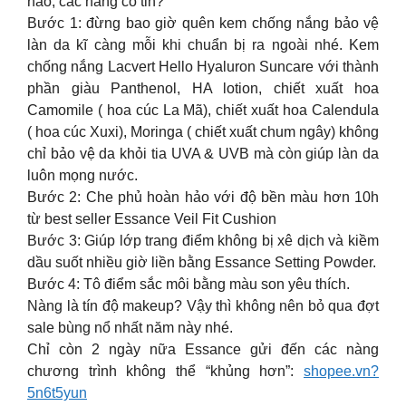
hảo, các nàng có tin?
Bước 1: đừng bao giờ quên kem chống nắng bảo vệ
làn da kĩ càng mỗi khi chuẩn bị ra ngoài nhé. Kem
chống nắng Lacvert Hello Hyaluron Suncare với thành
phần giàu Panthenol, HA lotion, chiết xuất hoa
Camomile ( hoa cúc La Mã), chiết xuất hoa Calendula
( hoa cúc Xuxi), Moringa ( chiết xuất chum ngây) không
chỉ bảo vệ da khỏi tia UVA & UVB mà còn giúp làn da
luôn mọng nước.
Bước 2: Che phủ hoàn hảo với độ bền màu hơn 10h
từ best seller Essance Veil Fit Cushion
Bước 3: Giúp lớp trang điểm không bị xê dịch và kiềm
dầu suốt nhiều giờ liền bằng Essance Setting Powder.
Bước 4: Tô điểm sắc môi bằng màu son yêu thích.
Nàng là tín độ makeup? Vậy thì không nên bỏ qua đợt
sale bùng nổ nhất năm này nhé.
Chỉ còn 2 ngày nữa Essance gửi đến các nàng
chương trình không thể “khủng hơn”:
shopee.vn?
5n6t5yun