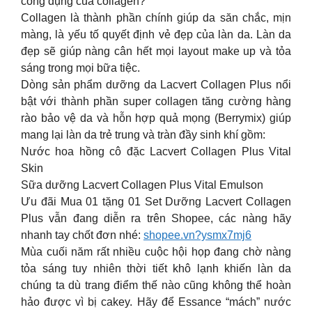
công dụng của collagen?
Collagen là thành phần chính giúp da săn chắc, mịn
màng, là yếu tố quyết định vẻ đẹp của làn da. Làn da
đẹp sẽ giúp nàng cân hết mọi layout make up và tỏa
sáng trong mọi bữa tiệc.
Dòng sản phẩm dưỡng da Lacvert Collagen Plus nổi
bật với thành phần super collagen tăng cường hàng
rào bảo vệ da và hỗn hợp quả mọng (Berrymix) giúp
mang lại làn da trẻ trung và tràn đầy sinh khí gồm:
Nước hoa hồng cô đặc Lacvert Collagen Plus Vital
Skin
Sữa dưỡng Lacvert Collagen Plus Vital Emulson
Ưu đãi Mua 01 tặng 01 Set Dưỡng Lacvert Collagen
Plus vẫn đang diễn ra trên Shopee, các nàng hãy
nhanh tay chốt đơn nhé:
shopee.vn?ysmx7mj6
Mùa cuối năm rất nhiều cuộc hội họp đang chờ nàng
tỏa sáng tuy nhiên thời tiết khô lạnh khiến làn da
chúng ta dù trang điểm thế nào cũng không thể hoàn
hảo được vì bị cakey. Hãy để Essance “mách” nước