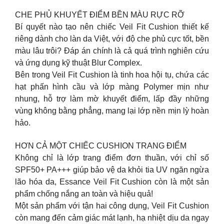
CHE PHỦ KHUYẾT ĐIỂM BỀN MÀU RỰC RỠ
Bí quyết nào tạo nên chiếc Veil Fit Cushion thiết kế
riêng dành cho làn da Việt, với độ che phủ cực tốt, bền
màu lâu trôi? Đáp án chính là cả quá trình nghiên cứu
và ứng dụng kỹ thuật Blur Complex.
Bên trong Veil Fit Cushion là tinh hoa hội tụ, chứa các
hạt phấn hình cầu và lớp màng Polymer mịn như
nhung, hỗ trợ làm mờ khuyết điểm, lấp đầy những
vùng không bằng phẳng, mang lại lớp nền mịn lỳ hoàn
hảo.
HƠN CẢ MỘT CHIẾC CUSHION TRANG ĐIỂM
Không chỉ là lớp trang điểm đơn thuần, với chỉ số
SPF50+ PA+++ giúp bảo vệ da khỏi tia UV ngăn ngừa
lão hóa da, Essance Veil Fit Cushion còn là một sản
phẩm chống nắng an toàn và hiệu quả!
Một sản phẩm với tận hai công dụng, Veil Fit Cushion
còn mang đến cảm giác mát lạnh, hạ nhiệt dịu da ngay