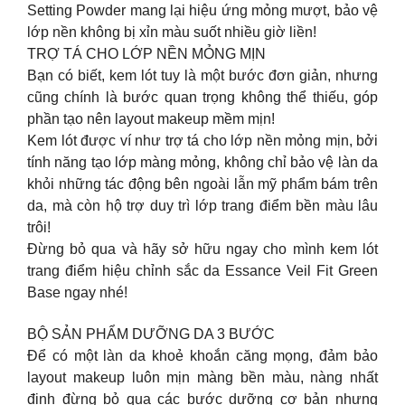
Setting Powder mang lại hiệu ứng mỏng mượt, bảo vệ
lớp nền không bị xỉn màu suốt nhiều giờ liền!
TRỢ TÁ CHO LỚP NỀN MỎNG MỊN
Bạn có biết, kem lót tuy là một bước đơn giản, nhưng
cũng chính là bước quan trọng không thể thiếu, góp
phần tạo nên layout makeup mềm mịn!
Kem lót được ví như trợ tá cho lớp nền mỏng mịn, bởi
tính năng tạo lớp màng mỏng, không chỉ bảo vệ làn da
khỏi những tác động bên ngoài lẫn mỹ phẩm bám trên
da, mà còn hộ trợ duy trì lớp trang điểm bền màu lâu
trôi!
Đừng bỏ qua và hãy sở hữu ngay cho mình kem lót
trang điểm hiệu chỉnh sắc da Essance Veil Fit Green
Base ngay nhé!
BỘ SẢN PHẨM DƯỠNG DA 3 BƯỚC
Để có một làn da khoẻ khoắn căng mọng, đảm bảo
layout makeup luôn mịn màng bền màu, nàng nhất
định đừng bỏ qua các bước dưỡng cơ bản nhưng