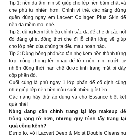
Tip 1: nền da ẩm mịn sẽ giúp cho lớp nền bám chặt và
che phủ tự nhiên hơn. Chính vì thế, các nàng đừng
quên dùng ngay em Lacvert Collagen Plus Skin để
nền da mềm mại nhé.
Tip 2: dùng kem lót hiệu chỉnh sắc da để che đi các nốt
đỏ đáng ghét đồng thời che đi lỗ chân lông sẽ giúp
cho lớp nền của chúng ta đều màu hoàn hảo.
Tip 3: Dùng bông phấn/cọ tán nhẹ kem nền thành từng
lớp mỏng chồng lên nhau để lớp nên mịn mướt, tự
nhiên đồng thời hạn chế được tình trạng mặt bị dày
cộp phấn đó.
Cuối cùng là phủ ngay 1 lớp phấn để cố định cũng
như giúp lớp nền bền màu suốt nhiều giờ liền.
Các nàng hãy thử áp dụng và cho Essance biết kết
quả nhé!
Nàng đang cần chỉnh trang lại lớp makeup để
trông rạng rỡ hơn, nhưng quy trình tẩy trang lại
quá cồng kềnh?
Đừng lo, với Lacvert Deep & Moist Double Cleansing