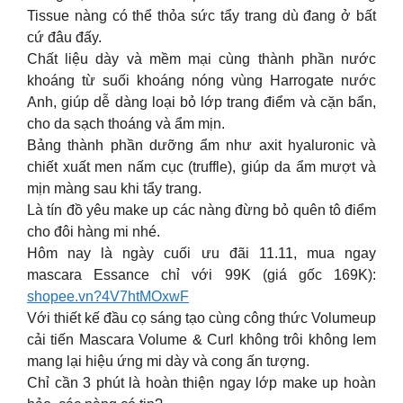
Tissue nàng có thể thỏa sức tẩy trang dù đang ở bất
cứ đâu đấy.
Chất liệu dày và mềm mại cùng thành phần nước
khoáng từ suối khoáng nóng vùng Harrogate nước
Anh, giúp dễ dàng loại bỏ lớp trang điểm và cặn bẩn,
cho da sạch thoáng và ẩm mịn.
Bảng thành phần dưỡng ẩm như axit hyaluronic và
chiết xuất men nấm cục (truffle), giúp da ẩm mượt và
mịn màng sau khi tẩy trang.
Là tín đồ yêu make up các nàng đừng bỏ quên tô điểm
cho đôi hàng mi nhé.
Hôm nay là ngày cuối ưu đãi 11.11, mua ngay
mascara Essance chỉ với 99K (giá gốc 169K):
shopee.vn?4V7htMOxwF
Với thiết kế đầu cọ sáng tạo cùng công thức Volumeup
cải tiến Mascara Volume & Curl không trôi không lem
mang lại hiệu ứng mi dày và cong ấn tượng.
Chỉ cần 3 phút là hoàn thiện ngay lớp make up hoàn