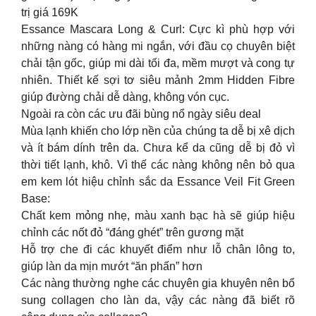
trị giá 169K
Essance Mascara Long & Curl: Cực kì phù hợp với
những nàng có hàng mi ngắn, với đầu cọ chuyên biệt
chải tận gốc, giúp mi dài tối đa, mềm mượt và cong tự
nhiên. Thiết kế sợi tơ siêu mảnh 2mm Hidden Fibre
giúp đường chải dễ dàng, không vón cục.
Ngoài ra còn các ưu đãi bùng nổ ngày siêu deal
Mùa lạnh khiến cho lớp nền của chúng ta dễ bị xê dịch
và ít bám dính trên da. Chưa kể da cũng dễ bị đỏ vì
thời tiết lạnh, khô. Vì thế các nàng không nên bỏ qua
em kem lót hiệu chỉnh sắc da Essance Veil Fit Green
Base:
Chất kem mỏng nhẹ, màu xanh bạc hà sẽ giúp hiệu
chỉnh các nốt đỏ “đáng ghét” trên gương mặt
Hỗ trợ che đi các khuyết điểm như lỗ chân lông to,
giúp làn da mịn mướt “ăn phấn” hơn
Các nàng thường nghe các chuyên gia khuyên nên bổ
sung collagen cho làn da, vậy các nàng đã biết rõ