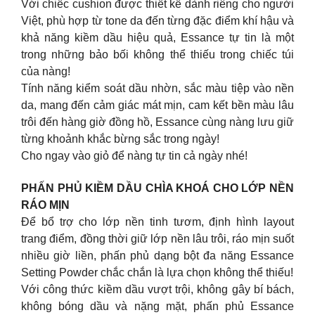
Với chiếc cushion được thiết kế dành riêng cho người
Việt, phù hợp từ tone da đến từng đặc điểm khí hậu và
khả năng kiềm dầu hiệu quả, Essance tự tin là một
trong những bảo bối không thể thiếu trong chiếc túi
của nàng!
Tính năng kiểm soát dầu nhờn, sắc màu tiệp vào nền
da, mang đến cảm giác mát mịn, cam kết bền màu lâu
trôi đến hàng giờ đồng hồ, Essance cùng nàng lưu giữ
từng khoảnh khắc bừng sắc trong ngày!
Cho ngay vào giỏ để nàng tự tin cả ngày nhé!
PHẤN PHỦ KIỀM DẦU CHÌA KHOÁ CHO LỚP NỀN
RÁO MỊN
Để bổ trợ cho lớp nền tinh tươm, định hình layout
trang điểm, đồng thời giữ lớp nền lâu trôi, ráo mịn suốt
nhiều giờ liền, phấn phủ dạng bột đa năng Essance
Setting Powder chắc chắn là lựa chọn không thể thiếu!
Với công thức kiềm dầu vượt trội, không gây bí bách,
không bóng dầu và nặng mặt, phấn phủ Essance