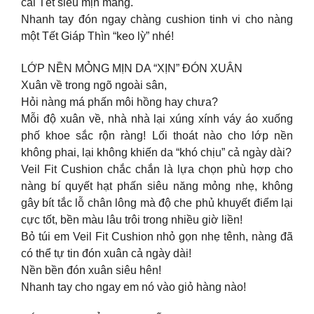
cái Tết siêu mịn màng.
Nhanh tay đón ngay chàng cushion tinh vi cho nàng
một Tết Giáp Thìn “keo lỳ” nhé!
LỚP NỀN MỎNG MỊN DA “XỊN” ĐÓN XUÂN
Xuân về trong ngõ ngoài sân,
Hỏi nàng má phấn môi hồng hay chưa?
Mỗi độ xuân về, nhà nhà lại xúng xính váy áo xuống
phố khoe sắc rộn ràng! Lối thoát nào cho lớp nền
không phai, lại không khiến da “khó chịu” cả ngày dài?
Veil Fit Cushion chắc chắn là lựa chọn phù hợp cho
nàng bí quyết hạt phấn siêu năng mỏng nhẹ, không
gây bít tắc lỗ chân lông mà độ che phủ khuyết điểm lại
cực tốt, bền màu lâu trôi trong nhiều giờ liền!
Bỏ túi em Veil Fit Cushion nhỏ gọn nhẹ tênh, nàng đã
có thể tự tin đón xuân cả ngày dài!
Nền bền đón xuân siêu hên!
Nhanh tay cho ngay em nó vào giỏ hàng nào!