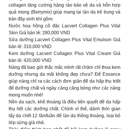
collagen tăng cường hàng rào bảo vệ da và hỗn hợp
quả mọng (Berrymix) giúp mang lại làn da trẻ trung và
tràn đầy sinh khí gồm:
Nước hoa hồng cô đặc Lacvert Collagen Plus Vital
Skin Giá bán lẻ: 280,000 VND
Sữa dưỡng Lacvert Collagen Plus Vital Emulson Giá
bán lẻ: 310,000 VND
Kem dưỡng Lacvert Collagen Plus Vital Cream Giá
bán lẻ: 420,000 VND
Nàng đã bao giờ thắc mắc mình rất chăm chỉ thoa kem
dưỡng nhưng da mãi không đẹp chưa? Để Essance
giúp nàng chỉ ra các cách đơn giản để da hấp thụ triệt
để dưỡng chất và ngày càng căng bóng như các nàng
mong muốn nhé!
Nền da sạch, khô thoáng là điều tiên quyết để da hấp
thụ hết các dưỡng chất. Chính vì thế, dành thời gian
tẩy da chết 12 lần/tuần để làn da thông thoáng, loại bỏ
lớp sừng già nhé.