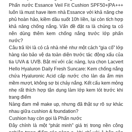
Phấn nước Essance Veil Fit Cushion SPF50+|PA+++
luôn là must have item nhà Essance với khả năng che
phủ hoàn hảo, kiềm dầu suốt 10h liền, lại còn tích hợp
khả năng chống nắng. Vấn đề đặt ra là chúng ta có
nên dùng thêm kem chống nắng trước lớp phấn
nước?
Câu trả lời là có cả nhà nhé như một cách “gia cố” lớp
hàng rào bảo vệ da toàn diện trước tác động xấu của
tia UVA & UVB. Bật mí với các nàng, lựa chọn Lacvert
Hello Hyaluron Daily Fresh Suncare: Kem chống nắng
chứa Hyaluronic Acid cấp nước cho làn da ẩm mịn
mềm mượt, không sợ bị cháy nắng. Kết cấu kem mỏng
nhẹ rất thích hợp tận dụng làm lớp kem lót trước khi
trang điểm
Nàng đam mê make up, nhưng đã thật sự rõ sự khác
nhau giữa cushion & foundation?
Cushion hay còn gọi là Phấn nước
Đây chính là một “phát minh” giá trị trong nền công