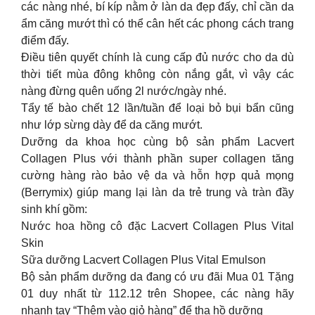
các nàng nhé, bí kíp nằm ở làn da đẹp đấy, chỉ cần da
ẩm căng mướt thì có thể cân hết các phong cách trang
điểm đấy.
Điều tiên quyết chính là cung cấp đủ nước cho da dù
thời tiết mùa đông không còn nắng gắt, vì vậy các
nàng đừng quên uống 2l nước/ngày nhé.
Tẩy tế bào chết 12 lần/tuần để loại bỏ bụi bẩn cũng
như lớp sừng dày để da căng mướt.
Dưỡng da khoa học cùng bộ sản phẩm Lacvert
Collagen Plus với thành phần super collagen tăng
cường hàng rào bảo vệ da và hỗn hợp quả mọng
(Berrymix) giúp mang lại làn da trẻ trung và tràn đầy
sinh khí gồm:
Nước hoa hồng cô đặc Lacvert Collagen Plus Vital
Skin
Sữa dưỡng Lacvert Collagen Plus Vital Emulson
Bộ sản phẩm dưỡng da đang có ưu đãi Mua 01 Tặng
01 duy nhất từ 112.12 trên Shopee, các nàng hãy
nhanh tay “Thêm vào giỏ hàng” để tha hồ dưỡng