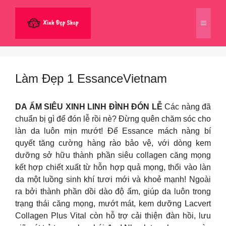
Chuyển
đến
Menu
nội
dung
Làm Đẹp 1 EssanceVietnam
DA ẨM SIÊU XINH LINH ĐÌNH ĐÓN LỄ
Các nàng đã
chuẩn bị gì để đón lễ rồi nè? Đừng quên chăm sóc cho
làn da luôn mịn mướt! Để Essance mách nàng bí
quyết tăng cường hàng rào bảo vệ, với dòng kem
dưỡng sở hữu thành phần siêu collagen căng mọng
kết hợp chiết xuất từ hỗn hợp quả mọng, thổi vào làn
da một luồng sinh khí tươi mới và khoẻ mạnh! Ngoài
ra bởi thành phần dồi dào độ ẩm, giúp da luôn trong
trạng thái căng mọng, mướt mát, kem dưỡng Lacvert
Collagen Plus Vital còn hỗ trợ cải thiện đàn hồi, lưu