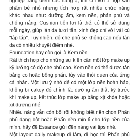
nghiệp trang điểm các nàng ạ, khi chỉ với 1 hộp sản
phẩm bé nhỏ nhưng tích hợp rất nhiều chức năng
khác nhau như: dưỡng ẩm, kem nền, phấn phủ và
chống nắng. Cushion tiện lợi là thế, có thể sử dụng
mỗi ngày, giúp làn da tươi tắn, xinh đẹp chỉ với vài cú
“táp táp”. Tuy nhiên, độ che phủ sẽ không cao nếu làn
da có nhiều khuyết điểm nhé.
Foundation hay còn gọi là Kem nền
Rất thích hợp cho những sự kiện cần một lớp make up
kỹ lưỡng có độ che phủ cao. Kem nền có thể được tán
bằng cọ hoặc bông phấn, tùy vào thói quen của từng
cá nhân. Một lưu ý nhỏ để có một lớp nền hoàn hảo,
không bị cakey đó chính là: dưỡng ẩm thật kỹ trước
khi make up, kết thúc lớp make up bằng xịt khóa hoặc
xịt dưỡng nhé.
Nhiều nàng vẫn còn bối rối không biết nên chọn Phấn
phủ dạng bột hoặc Phấn nền mịn lì cho lớp nền của
mình, hãy để Essance gửi đến nàng vài tips nhé.
Một layout daily makeup đi làm, đi học thì Phấn phủ