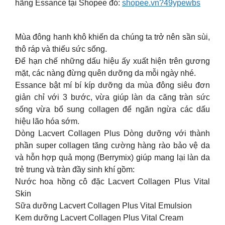
hãng Essance tại Shopee đó:
shopee.vn?49ypewbs
Mùa đông hanh khô khiến da chúng ta trở nên sần sùi,
thô ráp và thiếu sức sống.
Để hạn chế những dấu hiệu ấy xuất hiện trên gương
mặt, các nàng đừng quên dưỡng da mỗi ngày nhé.
Essance bật mí bí kíp dưỡng da mùa đông siêu đơn
giản chỉ với 3 bước, vừa giúp làn da căng tràn sức
sống vừa bổ sung collagen để ngăn ngừa các dấu
hiệu lão hóa sớm.
Dòng Lacvert Collagen Plus Dòng dưỡng với thành
phần super collagen tăng cường hàng rào bảo vệ da
và hỗn hợp quả mọng (Berrymix) giúp mang lại làn da
trẻ trung và tràn đầy sinh khí gồm:
Nước hoa hồng cô đặc Lacvert Collagen Plus Vital
Skin
Sữa dưỡng Lacvert Collagen Plus Vital Emulsion
Kem dưỡng Lacvert Collagen Plus Vital Cream