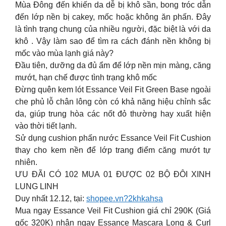
Mùa Đông đến khiến da dễ bị khô sần, bong tróc dẫn
đến lớp nền bị cakey, mốc hoặc không ăn phấn. Đây
là tình trạng chung của nhiều người, đặc biệt là với da
khô . Vậy làm sao để tìm ra cách đánh nền không bị
mốc vào mùa lạnh giá này?
Đầu tiên, dưỡng da đủ ẩm để lớp nền mịn màng, căng
mướt, hạn chế được tình trạng khô mốc
Đừng quên kem lót Essance Veil Fit Green Base ngoài
che phủ lỗ chân lông còn có khả năng hiệu chỉnh sắc
da, giúp trung hòa các nốt đỏ thường hay xuất hiện
vào thời tiết lạnh.
Sử dụng cushion phấn nước Essance Veil Fit Cushion
thay cho kem nền để lớp trang điểm căng mướt tự
nhiên.
ƯU ĐÃI CÓ 102 MUA 01 ĐƯỢC 02 BỘ ĐÔI XINH
LUNG LINH
Duy nhất 12.12, tại:
shopee.vn?2khkahsa
Mua ngay Essance Veil Fit Cushion giá chỉ 290K (Giá
gốc 320K) nhận ngay Essance Mascara Long & Curl