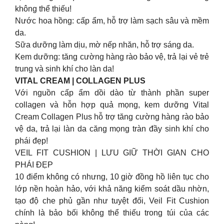
không thể thiếu!
Nước hoa hồng: cấp ẩm, hỗ trợ làm sạch sâu và mềm
da.
Sữa dưỡng làm dịu, mờ nếp nhăn, hỗ trợ sáng da.
Kem dưỡng: tăng cường hàng rào bảo vệ, trả lại vẻ trẻ
trung và sinh khí cho làn da!
VITAL CREAM | COLLAGEN PLUS
Với nguồn cấp ẩm dồi dào từ thành phần super
collagen và hỗn hợp quả mọng, kem dưỡng Vital
Cream Collagen Plus hỗ trợ tăng cường hàng rào bảo
vệ da, trả lại làn da căng mọng tràn đầy sinh khí cho
phái đẹp!
VEIL FIT CUSHION | LƯU GIỮ THỜI GIAN CHO
PHÁI ĐẸP
10 điểm không có nhưng, 10 giờ đồng hồ liên tục cho
lớp nền hoàn hảo, với khả năng kiểm soát dầu nhờn,
tạo độ che phủ gần như tuyệt đối, Veil Fit Cushion
chính là bảo bối không thể thiếu trong túi của các