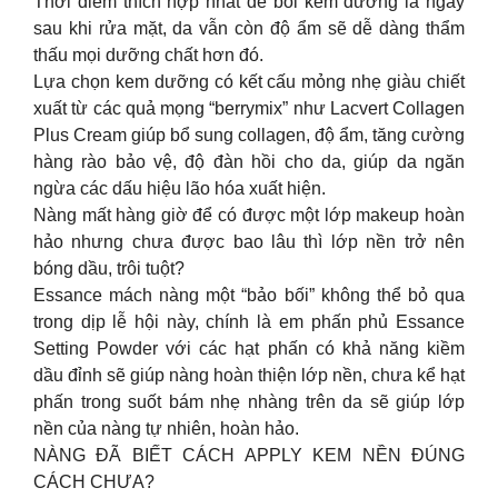
Thời điểm thích hợp nhất để bôi kem dưỡng là ngay
sau khi rửa mặt, da vẫn còn độ ẩm sẽ dễ dàng thẩm
thấu mọi dưỡng chất hơn đó.
Lựa chọn kem dưỡng có kết cấu mỏng nhẹ giàu chiết
xuất từ các quả mọng “berrymix” như Lacvert Collagen
Plus Cream giúp bổ sung collagen, độ ẩm, tăng cường
hàng rào bảo vệ, độ đàn hồi cho da, giúp da ngăn
ngừa các dấu hiệu lão hóa xuất hiện.
Nàng mất hàng giờ để có được một lớp makeup hoàn
hảo nhưng chưa được bao lâu thì lớp nền trở nên
bóng dầu, trôi tuột?
Essance mách nàng một “bảo bối” không thể bỏ qua
trong dịp lễ hội này, chính là em phấn phủ Essance
Setting Powder với các hạt phấn có khả năng kiềm
dầu đỉnh sẽ giúp nàng hoàn thiện lớp nền, chưa kể hạt
phấn trong suốt bám nhẹ nhàng trên da sẽ giúp lớp
nền của nàng tự nhiên, hoàn hảo.
NÀNG ĐÃ BIẾT CÁCH APPLY KEM NỀN ĐÚNG
CÁCH CHƯA?