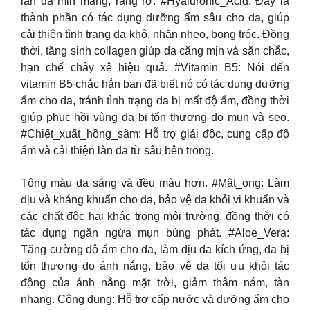
làn da mịn màng, rạng rỡ. #Hyaluronic_Acid: Đây là
thành phần có tác dụng dưỡng ẩm sâu cho da, giúp
cải thiện tình trạng da khô, nhăn nheo, bong tróc. Đồng
thời, tăng sinh collagen giúp da căng mịn và săn chắc,
hạn chế chảy xệ hiệu quả. #Vitamin_B5: Nói đến
vitamin B5 chắc hẳn bạn đã biết nó có tác dụng dưỡng
ẩm cho da, tránh tình trạng da bị mất độ ẩm, đồng thời
giúp phục hồi vùng da bị tổn thương do mụn và sẹo.
#Chiết_xuất_hồng_sâm: Hỗ trợ giải độc, cung cấp độ
ẩm và cải thiện làn da từ sâu bên trong.
Tông màu da sáng và đều màu hơn. #Mật_ong: Làm
dịu và kháng khuẩn cho da, bảo vệ da khỏi vi khuẩn và
các chất độc hại khác trong môi trường, đồng thời có
tác dụng ngăn ngừa mụn bùng phát. #Aloe_Vera:
Tăng cường độ ẩm cho da, làm dịu da kích ứng, da bị
tổn thương do ánh nắng, bảo vệ da tối ưu khỏi tác
động của ánh nắng mặt trời, giảm thâm nám, tàn
nhang. Công dụng: Hỗ trợ cấp nước và dưỡng ẩm cho