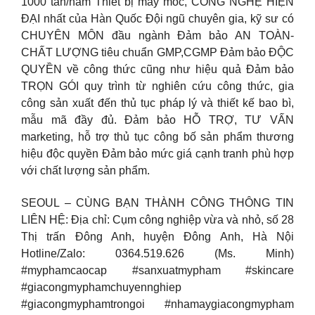
1000 tấn/năm Thiết bị máy móc, CÔNG NGHỆ HIỆN
ĐẠI nhất của Hàn Quốc Đội ngũ chuyên gia, kỹ sư có
CHUYÊN MÔN đầu ngành Đảm bảo AN TOÀN-
CHẤT LƯỢNG tiêu chuẩn GMP,CGMP Đảm bảo ĐỘC
QUYỀN về công thức cũng như hiệu quả Đảm bảo
TRỌN GÓI quy trình từ nghiên cứu công thức, gia
công sản xuất đến thủ tục pháp lý và thiết kế bao bì,
mẫu mã đầy đủ. Đảm bảo HỖ TRỢ, TƯ VẤN
marketing, hỗ trợ thủ tục công bố sản phẩm thương
hiệu độc quyền Đảm bảo mức giá cạnh tranh phù hợp
với chất lượng sản phẩm.
SEOUL – CÙNG BẠN THÀNH CÔNG THÔNG TIN
LIÊN HỆ: Địa chỉ: Cụm công nghiệp vừa và nhỏ, số 28
Thị trấn Đông Anh, huyện Đông Anh, Hà Nội
Hotline/Zalo: 0364.519.626 (Ms. Minh)
#myphamcaocap #sanxuatmypham #skincare
#giacongmyphamchuyennghiep
#giacongmyphamtrongoi #nhamaygiacongmypham