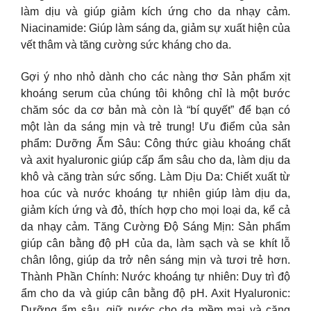
làm dịu và giúp giảm kích ứng cho da nhạy cảm.
Niacinamide: Giúp làm sáng da, giảm sự xuất hiện của
vết thâm và tăng cường sức kháng cho da.
Gợi ý nho nhỏ dành cho các nàng thơ Sản phẩm xịt
khoáng serum của chúng tôi không chỉ là một bước
chăm sóc da cơ bản mà còn là “bí quyết” để bạn có
một làn da sáng mịn và trẻ trung! Ưu điểm của sản
phẩm: Dưỡng Ẩm Sâu: Công thức giàu khoáng chất
và axit hyaluronic giúp cấp ẩm sâu cho da, làm dịu da
khô và căng tràn sức sống. Làm Dịu Da: Chiết xuất từ
hoa cúc và nước khoáng tự nhiên giúp làm dịu da,
giảm kích ứng và đỏ, thích hợp cho mọi loại da, kể cả
da nhạy cảm. Tăng Cường Độ Sáng Mịn: Sản phẩm
giúp cân bằng độ pH của da, làm sạch và se khít lỗ
chân lông, giúp da trở nên sáng mịn và tươi trẻ hơn.
Thành Phần Chính: Nước khoáng tự nhiên: Duy trì độ
ẩm cho da và giúp cân bằng độ pH. Axit Hyaluronic:
Dưỡng ẩm sâu, giữ nước cho da mềm mại và căng