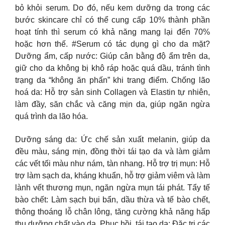
bỏ khỏi serum. Do đó, nếu kem dưỡng da trong các
bước skincare chỉ có thể cung cấp 10% thành phần
hoạt tính thì serum có khả năng mang lại đến 70%
hoặc hơn thế. #Serum có tác dụng gì cho da mặt?
Dưỡng ẩm, cấp nước: Giúp cân bằng độ ẩm trên da,
giữ cho da không bị khô ráp hoặc quá dầu, tránh tình
trạng da “không ăn phấn” khi trang điểm. Chống lão
hoá da: Hỗ trợ sản sinh Collagen và Elastin tự nhiên,
làm đầy, săn chắc và căng mịn da, giúp ngăn ngừa
quá trình da lão hóa.
Dưỡng sáng da: Ức chế sản xuất melanin, giúp da
đều màu, sáng mịn, đồng thời tái tạo da và làm giảm
các vết tối màu như nám, tàn nhang. Hỗ trợ trị mụn: Hỗ
trợ làm sạch da, kháng khuẩn, hỗ trợ giảm viêm và làm
lành vết thương mụn, ngăn ngừa mụn tái phát. Tẩy tế
bào chết: Làm sạch bụi bẩn, dầu thừa và tế bào chết,
thông thoáng lỗ chân lông, tăng cường khả năng hấp
thụ dưỡng chất vào da. Phục hồi, tái tạo da: Đặc trị các