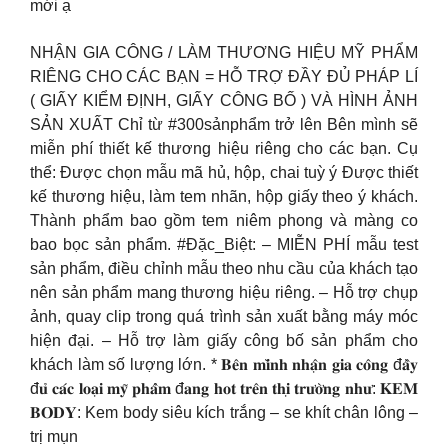
mới ạ
NHẬN GIA CÔNG / LÀM THƯƠNG HIỆU MỸ PHẨM
RIÊNG CHO CÁC BẠN = HỖ TRỢ ĐẦY ĐỦ PHÁP LÍ
( GIẤY KIỂM ĐỊNH, GIẤY CÔNG BỐ ) VÀ HÌNH ẢNH
SẢN XUẤT Chỉ từ #300sảnphẩm trở lên Bên mình sẽ
miễn phí thiết kế thương hiệu riêng cho các bạn. Cụ
thể: Được chọn mẫu mã hủ, hộp, chai tuỳ ý Được thiết
kế thương hiệu, làm tem nhãn, hộp giấy theo ý khách.
Thành phẩm bao gồm tem niêm phong và màng co
bao bọc sản phẩm. #Đặc_Biệt: – MIỄN PHÍ mẫu test
sản phẩm, điều chỉnh mẫu theo nhu cầu của khách tạo
nên sản phẩm mang thương hiệu riêng. – Hỗ trợ chụp
ảnh, quay clip trong quá trình sản xuất bằng máy móc
hiện đại. – Hỗ trợ làm giấy công bố sản phẩm cho
khách làm số lượng lớn. * 𝐁𝐞̂𝐧 𝐦𝐢̀𝐧𝐡 𝐧𝐡𝐚̣̂𝐧 𝐠𝐢𝐚 𝐜𝐨̂𝐧𝐠 đ𝐚̂̀𝐲
đ𝐮̉ 𝐜𝐚́𝐜 𝐥𝐨𝐚̣𝐢 𝐦𝐲̃ 𝐩𝐡𝐚̂̉𝐦 đ𝐚𝐧𝐠 𝐡𝐨𝐭 𝐭𝐫𝐞̂𝐧 𝐭𝐡𝐢̣ 𝐭𝐫𝐮̛𝐨̛̀𝐧𝐠 𝐧𝐡𝐮̛: 𝐊𝐄𝐌
𝐁𝐎𝐃𝐘: Kem body siêu kích trắng – se khít chân lông –
trị mụn