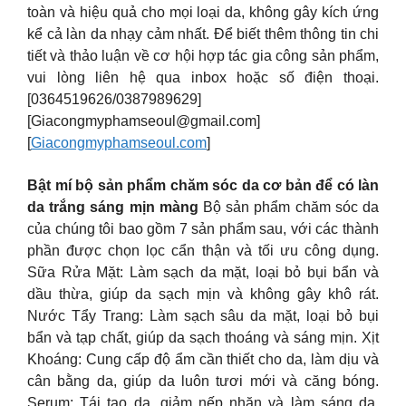
toàn và hiệu quả cho mọi loại da, không gây kích ứng
kể cả làn da nhạy cảm nhất. Để biết thêm thông tin chi
tiết và thảo luận về cơ hội hợp tác gia công sản phẩm,
vui lòng liên hệ qua inbox hoặc số điện thoại.
[0364519626/0387989629]
[
Giacongmyphamseoul@gmail.com
]
[
Giacongmyphamseoul.com
]
Bật mí bộ sản phẩm chăm sóc da cơ bản để có làn
da trắng sáng mịn màng
Bộ sản phẩm chăm sóc da
của chúng tôi bao gồm 7 sản phẩm sau, với các thành
phần được chọn lọc cẩn thận và tối ưu công dụng.
Sữa Rửa Mặt: Làm sạch da mặt, loại bỏ bụi bẩn và
dầu thừa, giúp da sạch mịn và không gây khô rát.
Nước Tẩy Trang: Làm sạch sâu da mặt, loại bỏ bụi
bẩn và tạp chất, giúp da sạch thoáng và sáng mịn. Xịt
Khoáng: Cung cấp độ ẩm cần thiết cho da, làm dịu và
cân bằng da, giúp da luôn tươi mới và căng bóng.
Serum: Tái tạo da, giảm nếp nhăn và làm sáng da,