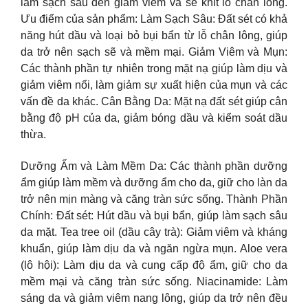
làm sạch sâu đến giảm viêm và se khít lỗ chân lông.
Ưu điểm của sản phẩm: Làm Sạch Sâu: Đất sét có khả
năng hút dầu và loại bỏ bụi bẩn từ lỗ chân lông, giúp
da trở nên sạch sẽ và mềm mại. Giảm Viêm và Mụn:
Các thành phần tự nhiên trong mặt nạ giúp làm dịu và
giảm viêm nổi, làm giảm sự xuất hiện của mụn và các
vấn đề da khác. Cân Bằng Da: Mặt nạ đất sét giúp cân
bằng độ pH của da, giảm bóng dầu và kiểm soát dầu
thừa.
Dưỡng Ẩm và Làm Mềm Da: Các thành phần dưỡng
ẩm giúp làm mềm và dưỡng ẩm cho da, giữ cho làn da
trở nên mịn màng và căng tràn sức sống. Thành Phần
Chính: Đất sét: Hút dầu và bụi bẩn, giúp làm sạch sâu
da mặt. Tea tree oil (dầu cây trà): Giảm viêm và kháng
khuẩn, giúp làm dịu da và ngăn ngừa mụn. Aloe vera
(lô hội): Làm dịu da và cung cấp độ ẩm, giữ cho da
mềm mại và căng tràn sức sống. Niacinamide: Làm
sáng da và giảm viêm nang lông, giúp da trở nên đều