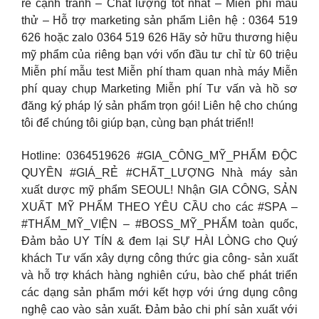
rẻ cạnh tranh – Chất lượng tốt nhất – Miễn phí mẫu
thử – Hỗ trợ marketing sản phẩm Liên hệ : 0364 519
626 hoặc zalo 0364 519 626 Hãy sở hữu thương hiệu
mỹ phẩm của riêng bạn với vốn đầu tư chỉ từ 60 triệu
Miễn phí mẫu test Miễn phí tham quan nhà máy Miễn
phí quay chụp Marketing Miễn phí Tư vấn và hồ sơ
đăng ký pháp lý sản phẩm trọn gói! Liên hệ cho chúng
tôi để chúng tôi giúp bạn, cùng bạn phát triển!!
Hotline: 0364519626 #GIA_CÔNG_MỸ_PHẨM ĐỘC
QUYỀN #GIÁ_RẺ #CHẤT_LƯỢNG Nhà máy sản
xuất dược mỹ phẩm SEOUL! Nhận GIA CÔNG, SẢN
XUẤT MỸ PHẨM THEO YÊU CẦU cho các #SPA –
#THẨM_MỸ_VIỆN – #BOSS_MỸ_PHẨM toàn quốc,
Đảm bảo UY TÍN & đem lại SỰ HÀI LÒNG cho Quý
khách Tư vấn xây dựng công thức gia công- sản xuất
và hỗ trợ khách hàng nghiên cứu, bào chế phát triển
các dạng sản phẩm mới kết hợp với ứng dụng công
nghệ cao vào sản xuất. Đảm bảo chi phí sản xuất với