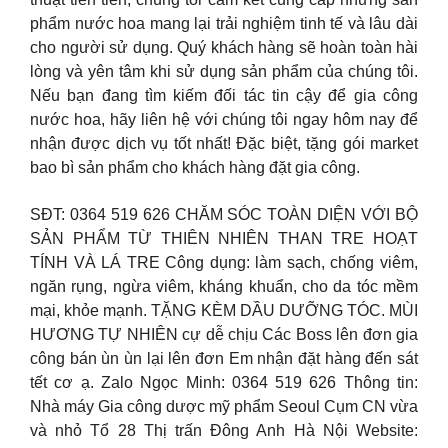
phẩm nước hoa mang lại trải nghiệm tinh tế và lâu dài
cho người sử dụng. Quý khách hàng sẽ hoàn toàn hài
lòng và yên tâm khi sử dụng sản phẩm của chúng tôi.
Nếu bạn đang tìm kiếm đối tác tin cậy để gia công
nước hoa, hãy liên hệ với chúng tôi ngay hôm nay để
nhận được dịch vụ tốt nhất! Đặc biệt, tặng gói market
bao bì sản phẩm cho khách hàng đặt gia công.
SĐT: 0364 519 626 CHĂM SÓC TOÀN DIỆN VỚI BỘ
SẢN PHẨM TỪ THIÊN NHIÊN THAN TRE HOẠT
TÍNH VÀ LÁ TRE Công dụng: làm sạch, chống viêm,
ngăn rụng, ngừa viêm, kháng khuẩn, cho da tóc mềm
mại, khỏe mạnh. TẶNG KÈM DẦU DƯỠNG TÓC. MÙI
HƯƠNG TỰ NHIÊN cự dễ chịu Các Boss lên đơn gia
công bán ùn ùn lại lên đơn Em nhận đặt hàng đến sát
tết cơ ạ. Zalo Ngọc Minh: 0364 519 626 Thông tin:
Nhà máy Gia công dược mỹ phẩm Seoul Cụm CN vừa
và nhỏ Tổ 28 Thị trấn Đông Anh Hà Nội Website: