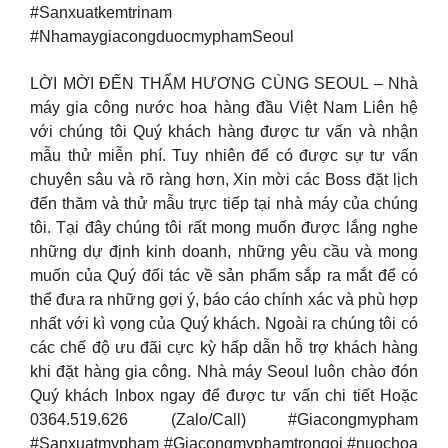
#Sanxuatkemtrinam
#NhamaygiacongduocmyphamSeoul
LỜI MỜI ĐẾN THẨM HƯƠNG CÙNG SEOUL – Nhà
máy gia công nước hoa hàng đầu Việt Nam Liên hệ
với chúng tôi Quý khách hàng được tư vấn và nhận
mẫu thử miễn phí. Tuy nhiên để có được sự tư vấn
chuyên sâu và rõ ràng hơn, Xin mời các Boss đặt lịch
đến thăm và thử mẫu trực tiếp tại nhà máy của chúng
tôi. Tại đây chúng tôi rất mong muốn được lắng nghe
những dự định kinh doanh, những yêu cầu và mong
muốn của Quý đối tác về sản phẩm sắp ra mắt để có
thể đưa ra những gợi ý, báo cáo chính xác và phù hợp
nhất với kì vọng của Quý khách. Ngoài ra chúng tôi có
các chế độ ưu đãi cực kỳ hấp dẫn hỗ trợ khách hàng
khi đặt hàng gia công. Nhà máy Seoul luôn chào đón
Quý khách Inbox ngay để được tư vấn chi tiết Hoặc
0364.519.626 (Zalo/Call) #Giacongmypham
#Sanxuatmypham #Giacongmyphamtrongoi #nuochoa