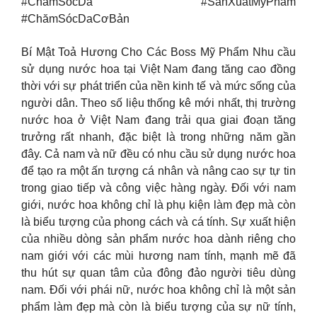
#ChămSócDa #SảnXuấtMỹPhẩm
#ChămSócDaCơBản
Bí Mật Toả Hương Cho Các Boss Mỹ Phẩm Nhu cầu
sử dụng nước hoa tại Việt Nam đang tăng cao đồng
thời với sự phát triển của nền kinh tế và mức sống của
người dân. Theo số liệu thống kê mới nhất, thị trường
nước hoa ở Việt Nam đang trải qua giai đoạn tăng
trưởng rất nhanh, đặc biệt là trong những năm gần
đây. Cả nam và nữ đều có nhu cầu sử dụng nước hoa
để tạo ra một ấn tượng cá nhân và nâng cao sự tự tin
trong giao tiếp và công việc hàng ngày. Đối với nam
giới, nước hoa không chỉ là phụ kiện làm đẹp mà còn
là biểu tượng của phong cách và cá tính. Sự xuất hiện
của nhiều dòng sản phẩm nước hoa dành riêng cho
nam giới với các mùi hương nam tính, mạnh mẽ đã
thu hút sự quan tâm của đông đảo người tiêu dùng
nam. Đối với phái nữ, nước hoa không chỉ là một sản
phẩm làm đẹp mà còn là biểu tượng của sự nữ tính,