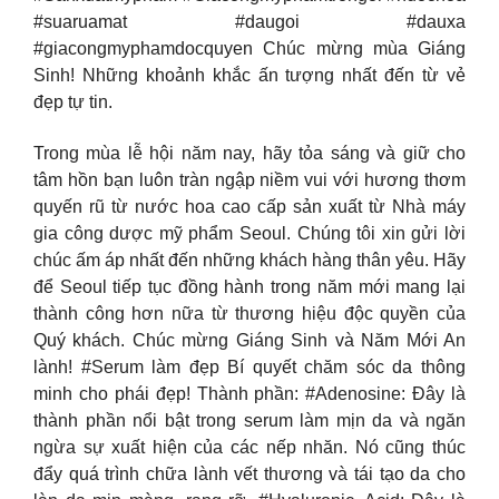
#suaruamat #daugoi #dauxa
#giacongmyphamdocquyen Chúc mừng mùa Giáng
Sinh! Những khoảnh khắc ấn tượng nhất đến từ vẻ
đẹp tự tin.
Trong mùa lễ hội năm nay, hãy tỏa sáng và giữ cho
tâm hồn bạn luôn tràn ngập niềm vui với hương thơm
quyến rũ từ nước hoa cao cấp sản xuất từ Nhà máy
gia công dược mỹ phẩm Seoul. Chúng tôi xin gửi lời
chúc ấm áp nhất đến những khách hàng thân yêu. Hãy
để Seoul tiếp tục đồng hành trong năm mới mang lại
thành công hơn nữa từ thương hiệu độc quyền của
Quý khách. Chúc mừng Giáng Sinh và Năm Mới An
lành! #Serum làm đẹp Bí quyết chăm sóc da thông
minh cho phái đẹp! Thành phần: #Adenosine: Đây là
thành phần nổi bật trong serum làm mịn da và ngăn
ngừa sự xuất hiện của các nếp nhăn. Nó cũng thúc
đẩy quá trình chữa lành vết thương và tái tạo da cho