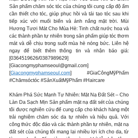
Sản phẩm chăm sóc tóc của chúng tôi cung cấp độ ẩm
cần thiết cho tóc, giúp phục hồi và tái tạo tóc sau khi
tiếp xúc với muối biển và ánh nắng mặt trời. Mùi
Hương Tươi Mát Cho Mùa Hè: Tinh chất nước hoa và
các thành phần tự nhiên trong sản phẩm giúp tóc thơm
mát và dễ chịu trong suốt mùa hè nóng bức. Liên hệ
ngay để biết thêm thông tin và nhận báo giá:
[0364519626/0387989629]
[
Giacongmyphamseoul@gmail.com
]
[
Giacongmyphamseoul.com
] #GiaCôngMỹPhẩm
#Chămsóctóc #SảnXuấtMỹPhẩm #Haircare
Khám Phá Sức Mạnh Tự Nhiên: Mặt Nạ Đất Sét – Cho
Làn Da Sạch Mịn Sản phẩm mặt nạ đất sét của chúng
tôi được nghiên cứu để cung cấp cho khách hàng một
trải nghiệm chăm sóc da tự nhiên và hiệu quả. Với
công thức độc đáo và các thành phần tự nhiên, mặt nạ
đất sét của chúng tôi mang lại nhiều lợi ích cho da, từ