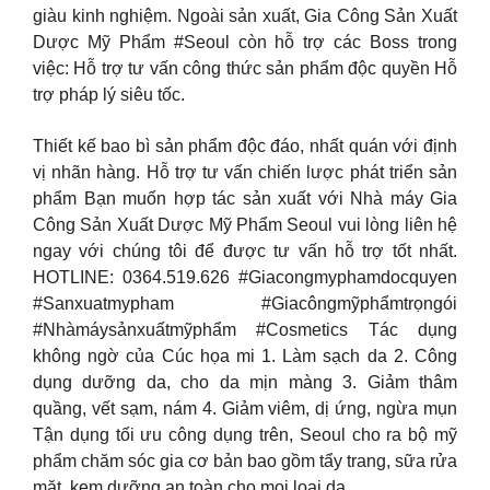
giàu kinh nghiệm. Ngoài sản xuất, Gia Công Sản Xuất
Dược Mỹ Phẩm #Seoul còn hỗ trợ các Boss trong
việc: Hỗ trợ tư vấn công thức sản phẩm độc quyền Hỗ
trợ pháp lý siêu tốc.
Thiết kế bao bì sản phẩm độc đáo, nhất quán với định
vị nhãn hàng. Hỗ trợ tư vấn chiến lược phát triển sản
phẩm Bạn muốn hợp tác sản xuất với Nhà máy Gia
Công Sản Xuất Dược Mỹ Phẩm Seoul vui lòng liên hệ
ngay với chúng tôi để được tư vấn hỗ trợ tốt nhất.
HOTLINE: 0364.519.626 #Giacongmyphamdocquyen
#Sanxuatmypham #Giacôngmỹphẩmtrọngói
#Nhàmáysảnxuấtmỹphẩm #Cosmetics Tác dụng
không ngờ của Cúc họa mi 1. Làm sạch da 2. Công
dụng dưỡng da, cho da mịn màng 3. Giảm thâm
quầng, vết sạm, nám 4. Giảm viêm, dị ứng, ngừa mụn
Tận dụng tối ưu công dụng trên, Seoul cho ra bộ mỹ
phẩm chăm sóc gia cơ bản bao gồm tẩy trang, sữa rửa
mặt, kem dưỡng an toàn cho mọi loại da.