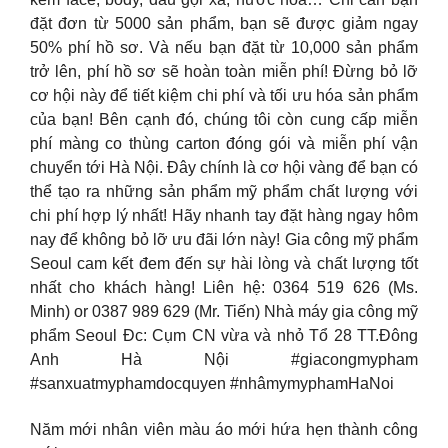
đặt đơn từ 5000 sản phẩm, bạn sẽ được giảm ngay
50% phí hồ sơ. Và nếu bạn đặt từ 10,000 sản phẩm
trở lên, phí hồ sơ sẽ hoàn toàn miễn phí! Đừng bỏ lỡ
cơ hội này để tiết kiệm chi phí và tối ưu hóa sản phẩm
của bạn! Bên cạnh đó, chúng tôi còn cung cấp miễn
phí màng co thùng carton đóng gói và miễn phí vận
chuyển tới Hà Nội. Đây chính là cơ hội vàng để bạn có
thể tạo ra những sản phẩm mỹ phẩm chất lượng với
chi phí hợp lý nhất! Hãy nhanh tay đặt hàng ngay hôm
nay để không bỏ lỡ ưu đãi lớn này! Gia công mỹ phẩm
Seoul cam kết đem đến sự hài lòng và chất lượng tốt
nhất cho khách hàng! Liên hệ: 0364 519 626 (Ms.
Minh) or 0387 989 629 (Mr. Tiến) Nhà máy gia công mỹ
phẩm Seoul Đc: Cụm CN vừa và nhỏ Tổ 28 TT.Đông
Anh Hà Nội #giacongmypham
#sanxuatmyphamdocquyen #nhâmymyphamHaNoi
Năm mới nhân viên màu áo mới hứa hẹn thành công