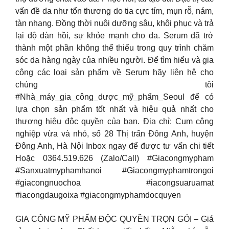
vấn đề da như tổn thương do tia cực tím, mụn rỗ, nám,
tàn nhang. Đồng thời nuôi dưỡng sâu, khôi phục và trả
lại độ đàn hồi, sự khỏe mạnh cho da. Serum đã trở
thành một phần không thể thiếu trong quy trình chăm
sóc da hàng ngày của nhiều người. Để tìm hiểu và gia
công các loại sản phẩm về Serum hãy liên hệ cho
chúng tôi
#Nhà_máy_gia_công_dược_mỹ_phẩm_Seoul để có
lựa chọn sản phẩm tốt nhất và hiệu quả nhất cho
thương hiệu độc quyền của bạn. Địa chỉ: Cụm công
nghiệp vừa và nhỏ, số 28 Thị trấn Đông Anh, huyện
Đông Anh, Hà Nội Inbox ngay để được tư vấn chi tiết
Hoặc 0364.519.626 (Zalo/Call) #Giacongmypham
#Sanxuatmyphamhanoi #Giacongmyphamtrongoi
#giacongnuochoa #iacongsuaruamat
#iacongdaugoixa #giacongmyphamdocquyen
GIA CÔNG MỸ PHẨM ĐỘC QUYỀN TRỌN GÓI – Giá