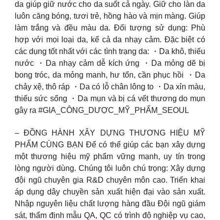
da giúp giữ nước cho da suốt cả ngày. Giữ cho làn da
luôn căng bóng, tươi trẻ, hồng hào và mịn màng. Giúp
làm trắng và đều màu da. Đối tượng sử dụng: Phù
hợp với mọi loại da, kể cả da nhạy cảm. Đặc biệt có
các dụng tốt nhất với các tình trạng da: ・Da khô, thiếu
nước ・Da nhạy cảm dễ kích ứng ・Da mỏng dẽ bị
bong tróc, da mỏng manh, hư tổn, cần phục hồi ・Da
chảy xệ, thô ráp ・Da có lỗ chân lông to ・Da xỉn màu,
thiếu sức sống ・Da mụn và bị cá vết thương do mụn
gây ra #GIA_CÔNG_DƯỢC_MỸ_PHẨM_SEOUL
– ĐỒNG HÀNH XÂY DỰNG THƯƠNG HIỆU MỸ
PHẨM CÙNG BẠN Để có thể giúp các bạn xây dựng
một thương hiệu mỹ phẩm vững mạnh, uy tín trong
lòng người dùng. Chúng tôi luôn chú trọng: Xây dựng
đội ngũ chuyên gia R&D chuyên môn cao. Triển khai
áp dụng dây chuyền sản xuất hiện đại vào sản xuất.
Nhập nguyên liệu chất lượng hàng đầu Đội ngũ giám
sát, thẩm định mẫu QA, QC có trình độ nghiệp vụ cao,