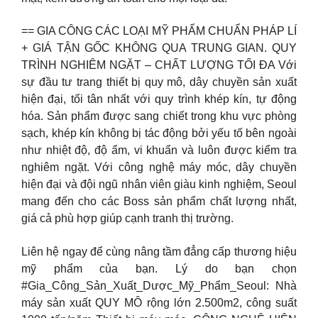
== GIA CÔNG CÁC LOẠI MỸ PHẨM CHUẨN PHÁP LÍ
+ GIÁ TẬN GỐC KHÔNG QUA TRUNG GIAN. QUY
TRÌNH NGHIÊM NGẶT – CHẤT LƯỢNG TỐI ĐA Với
sự đầu tư trang thiết bị quy mô, dây chuyền sản xuất
hiện đại, tối tân nhất với quy trình khép kín, tự động
hóa. Sản phẩm được sang chiết trong khu vực phòng
sạch, khép kín không bị tác động bởi yếu tố bên ngoài
như nhiệt độ, độ ẩm, vi khuẩn và luôn được kiểm tra
nghiêm ngặt. Với công nghệ máy móc, dây chuyền
hiện đại và đội ngũ nhân viên giàu kinh nghiệm, Seoul
mang đến cho các Boss sản phẩm chất lượng nhất,
giá cả phù hợp giúp cạnh tranh thị trường.
Liên hệ ngay để cùng nâng tầm đẳng cấp thương hiệu
mỹ phẩm của bạn. Lý do bạn chọn
#Gia_Công_Sản_Xuất_Dược_Mỹ_Phẩm_Seoul: Nhà
máy sản xuất QUY MÔ rộng lớn 2.500m2, công suất