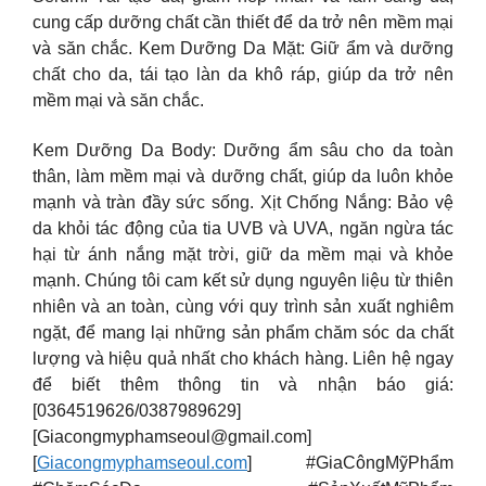
cung cấp dưỡng chất cần thiết để da trở nên mềm mại
và săn chắc. Kem Dưỡng Da Mặt: Giữ ẩm và dưỡng
chất cho da, tái tạo làn da khô ráp, giúp da trở nên
mềm mại và săn chắc.
Kem Dưỡng Da Body: Dưỡng ẩm sâu cho da toàn
thân, làm mềm mại và dưỡng chất, giúp da luôn khỏe
mạnh và tràn đầy sức sống. Xịt Chống Nắng: Bảo vệ
da khỏi tác động của tia UVB và UVA, ngăn ngừa tác
hại từ ánh nắng mặt trời, giữ da mềm mại và khỏe
mạnh. Chúng tôi cam kết sử dụng nguyên liệu từ thiên
nhiên và an toàn, cùng với quy trình sản xuất nghiêm
ngặt, để mang lại những sản phẩm chăm sóc da chất
lượng và hiệu quả nhất cho khách hàng. Liên hệ ngay
để biết thêm thông tin và nhận báo giá:
[0364519626/0387989629]
[
Giacongmyphamseoul@gmail.com
]
[
Giacongmyphamseoul.com
] #GiaCôngMỹPhẩm