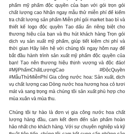
phẩm mỹ phẩm độc quyền của bạn với gói trọn gói
chất lượng cao Nhận ngay mẫu thử miễn phí để kiểm
tra chất lượng sản phẩm Miễn phí gói market bao bì và
thiết kế logo độc quyền Tạo dấu ấn riêng biệt cho
thương hiệu của bạn và thu hút khách hàng Trọn gói
dịch vụ sản xuất mỹ phẩm, giúp tiết kiệm chi phí và
thời gian Hãy liên hệ với chúng tôi ngay hôm nay để
bắt đầu hành trình sản xuất mỹ phẩm độc quyền của
bạn! Tạo nên thương hiệu thịnh vượng và độc đáo!
#MỹPhẩmChấtLượngCao #ĐộcQuyền
#MẫuThửMiễnPhí Gia công nước hoa: Sản xuất, dịch
vụ chất lượng cao Dòng nước hoa hương hoa cỏ tươi
mát và sang trọng mà chúng tôi sản xuất phù hợp cho
mùa xuân và mùa thu.
Chúng tôi tự hào là đơn vị gia công nước hoa chất
lượng hàng đầu, cam kết đem đến sản phẩm hoàn
hảo nhất cho khách hàng. Với sự chuyên nghiệp và kỹ
thuật tiên tiến, chúng tôi cam kết cung cấp những sản