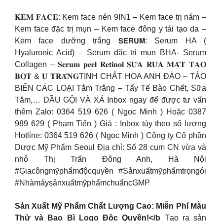
𝐊𝐄𝐌 𝐅𝐀𝐂𝐄: Kem face nén 9IN1 – Kem face trị nám –
Kem face đặc trị mụn – Kem face đông y tái tạo da –
Kem face dưỡng trắng 𝗦𝗘𝗥𝗨𝗠: Serum HA (
Hyaluronic Acid) – Serum đặc trị mụn BHA- Serum
Collagen – 𝐒𝐞𝐫𝐮𝐦 𝐩𝐞𝐞𝐥 𝐑𝐞𝐭𝐢𝐧𝐨𝐥 𝐒𝐔̛̃𝐀 𝐑𝐔̛̉𝐀 𝐌𝐀̣̆𝐓 𝐓𝐀̣𝐎
𝐁𝐎̣𝐓 & 𝐔̉ 𝐓𝐑𝐀̆́𝐍𝐆TINH CHẤT HOA ANH ĐÀO – TẢO
BIỂN CÁC LOẠI Tắm Trắng – Tẩy Tế Bào Chết, Sữa
Tắm,… DẦU GỘI VÀ XẢ Inbox ngay để được tư vấn
thêm Zalo: 0364 519 626 ( Ngọc Minh ) Hoặc 0387
989 629 ( Phạm Tiến ) Giá : Inbox tùy theo số lượng
Hotline: 0364 519 626 ( Ngọc Minh ) Công ty Cổ phần
Dược Mỹ Phẩm Seoul Địa chỉ: Số 28 cụm CN vừa và
nhỏ Thị Trấn Đông Anh, Hà Nội
#Giacôngmỹphẩmđộcquyền #Sảnxuấtmỹphẩmtrọngói
#NhàmáysảnxuấtmỹphẩmchuẩncGMP
Sản Xuất Mỹ Phẩm Chất Lượng Cao: Miễn Phí Mẫu
Thử và Bao Bì Logo Độc Quyền!</b
Tạo ra sản