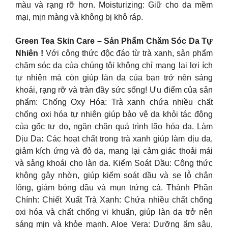
màu và rạng rỡ hơn. Moisturizing: Giữ cho da mềm
mại, mịn màng và không bị khô ráp.
Green Tea Skin Care – Sản Phẩm Chăm Sóc Da Tự
Nhiên !
Với công thức độc đáo từ trà xanh, sản phẩm
chăm sóc da của chúng tôi không chỉ mang lại lợi ích
tự nhiên mà còn giúp làn da của bạn trở nên sảng
khoái, rạng rỡ và tràn đầy sức sống! Ưu điểm của sản
phẩm: Chống Oxy Hóa: Trà xanh chứa nhiều chất
chống oxi hóa tự nhiên giúp bảo vệ da khỏi tác động
của gốc tự do, ngăn chặn quá trình lão hóa da. Làm
Dịu Da: Các hoạt chất trong trà xanh giúp làm dịu da,
giảm kích ứng và đỏ da, mang lại cảm giác thoải mái
và sảng khoái cho làn da. Kiểm Soát Dầu: Công thức
không gây nhờn, giúp kiểm soát dầu và se lỗ chân
lông, giảm bóng dầu và mụn trứng cá. Thành Phần
Chính: Chiết Xuất Trà Xanh: Chứa nhiều chất chống
oxi hóa và chất chống vi khuẩn, giúp làn da trở nên
sáng mịn và khỏe mạnh. Aloe Vera: Dưỡng ẩm sâu,