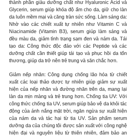
thành phần giàu dưỡng chất như Hyaluronic Acid và
Glycerin, serum giúp khóa độ ẩm cho da, giữ cho làn
da luôn mềm mại và căng tràn sức sống. Làm sáng da:
Nhờ vào các chiết xuất tự nhiên như Vitamin C và
Niacinamide (Vitamin B3), serum giúp làm sáng và
đều màu da, giảm tình trạng sạm đen và nám da. Tái
tạo da: Công thức độc đáo với các Peptide và các
dưỡng chất cần thiết giúp tái tạo và phục hồi da tổn
thương, giúp da trở nên trẻ trung và săn chắc hơn.
Giảm nếp nhăn: Công dụng chống lão hóa từ chiết
xuất các loại thảo dược tự nhiên giúp giảm sự xuất
hiện của nếp nhăn và đường nhăn trên da, mang lại
làn da mịn màng và trẻ trung hơn. Chống tia UV: Với
công thức chống tia UV, serum giúp bảo vệ da khỏi tác
động của ánh nắng mặt trời, ngăn ngừa sự xuất hiện
của nám da và tác hại từ tia UV. Sản phẩm serum
dưỡng da của chúng tôi được sản xuất với công nghệ
hiện đại và nguyên liệu từ thiên nhiên, đảm bảo an