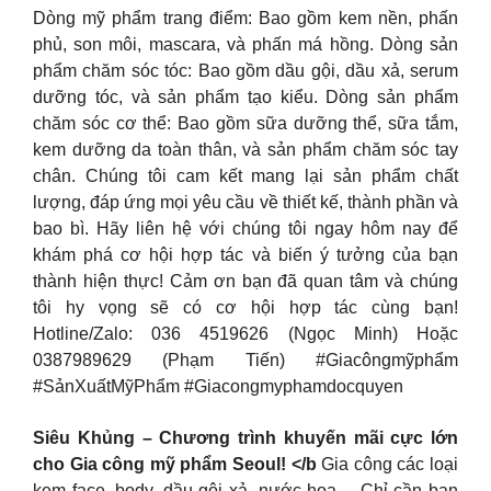
Dòng mỹ phẩm trang điểm: Bao gồm kem nền, phấn
phủ, son môi, mascara, và phấn má hồng. Dòng sản
phẩm chăm sóc tóc: Bao gồm dầu gội, dầu xả, serum
dưỡng tóc, và sản phẩm tạo kiểu. Dòng sản phẩm
chăm sóc cơ thể: Bao gồm sữa dưỡng thể, sữa tắm,
kem dưỡng da toàn thân, và sản phẩm chăm sóc tay
chân. Chúng tôi cam kết mang lại sản phẩm chất
lượng, đáp ứng mọi yêu cầu về thiết kế, thành phần và
bao bì. Hãy liên hệ với chúng tôi ngay hôm nay để
khám phá cơ hội hợp tác và biến ý tưởng của bạn
thành hiện thực! Cảm ơn bạn đã quan tâm và chúng
tôi hy vọng sẽ có cơ hội hợp tác cùng bạn!
Hotline/Zalo: 036 4519626 (Ngọc Minh) Hoặc
0387989629 (Phạm Tiến) #Giacôngmỹphẩm
#SảnXuấtMỹPhẩm #Giacongmyphamdocquyen
Siêu Khủng – Chương trình khuyến mãi cực lớn
cho Gia công mỹ phẩm Seoul! </b
Gia công các loại
kem face, body, dầu gội xả, nước hoa… Chỉ cần bạn