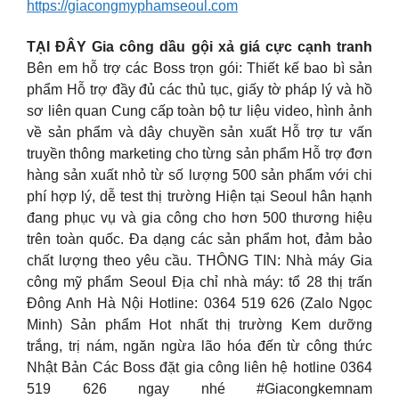
https://giacongmyphamseoul.com
TẠI ĐÂY Gia công dầu gội xả giá cực cạnh tranh
Bên em hỗ trợ các Boss trọn gói: Thiết kế bao bì sản
phẩm Hỗ trợ đầy đủ các thủ tục, giấy tờ pháp lý và hồ
sơ liên quan Cung cấp toàn bộ tư liệu video, hình ảnh
về sản phẩm và dây chuyền sản xuất Hỗ trợ tư vấn
truyền thông marketing cho từng sản phẩm Hỗ trợ đơn
hàng sản xuất nhỏ từ số lượng 500 sản phẩm với chi
phí hợp lý, dễ test thị trường Hiện tại Seoul hân hạnh
đang phục vụ và gia công cho hơn 500 thương hiệu
trên toàn quốc. Đa dạng các sản phẩm hot, đảm bảo
chất lượng theo yêu cầu. THÔNG TIN: Nhà máy Gia
công mỹ phẩm Seoul Địa chỉ nhà máy: tổ 28 thị trấn
Đông Anh Hà Nội Hotline: 0364 519 626 (Zalo Ngọc
Minh) Sản phẩm Hot nhất thị trường Kem dưỡng
trắng, trị nám, ngăn ngừa lão hóa đến từ công thức
Nhật Bản Các Boss đặt gia công liên hệ hotline 0364
519 626 ngay nhé #Giacongkemnam