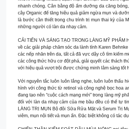
nhanh chóng. Cân bằng độ ẩm dưỡng da căng bóng, m
cây Organic để tăng hiệu quả giảm ngừa mụn và dưỡn
là bước cần thiết trong chu trình trị mụn thai kỳ củ
những người có làn da nhạy cảm.
CẢI TIẾN VÀ SÁNG TẠO TRONG LÀNG MỸ PHẨM HỮU CƠ 
về các giải pháp chăm sóc da lành tính Karen Behnke – 
các nếp nhăn trên da, tất cả đã vực dậy cô tìm kiếm
các công thức hữu cơ đột phá, giải quyết các thách t
với hiệu quả vượt trội được chứng minh lâm sàng tốt
Với nguyên tắc luôn luôn lắng nghe, luôn luôn thấu h
hình với công thức từ retinol và công nghệ bọc h
đang tạo nên “cuộc cách mạng mới” trong làng mỹ phẩ
đối với làn da nhạy cảm của mẹ bầu đều có thể tự 
LÀNG TRỊ MỤN Bộ đôi Sữa Rửa Mặt và Serum Trị Mụn
viêm, mụn nội tiết và mụn ẩn. Đặc biệt không có tác d