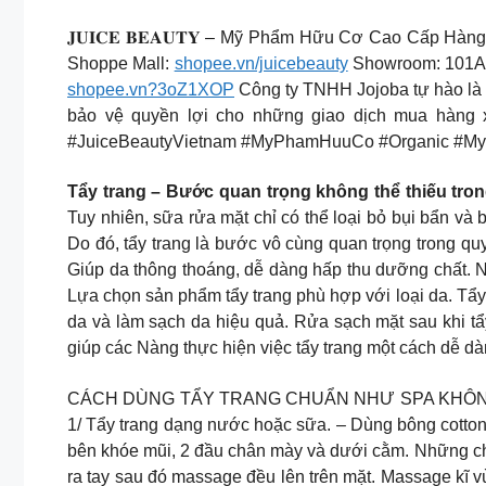
𝐉𝐔𝐈𝐂𝐄 𝐁𝐄𝐀𝐔𝐓𝐘 – Mỹ Phẩm Hữu Cơ Cao Cấp H
Shoppe Mall:
shopee.vn/juicebeauty
Showroom: 101A N
shopee.vn?3oZ1XOP
Công ty TNHH Jojoba tự hào là đ
bảo vệ quyền lợi cho những giao dịch mua hàng 
#JuiceBeautyVietnam #MyPhamHuuCo #Organic #
Tẩy trang – Bước quan trọng không thể thiếu tro
Tuy nhiên, sữa rửa mặt chỉ có thể loại bỏ bụi bẩn và
Do đó, tẩy trang là bước vô cùng quan trọng trong qu
Giúp da thông thoáng, dễ dàng hấp thu dưỡng chất. N
Lựa chọn sản phẩm tẩy trang phù hợp với loại da. Tẩy
da và làm sạch da hiệu quả. Rửa sạch mặt sau khi 
giúp các Nàng thực hiện việc tẩy trang một cách dễ d
CÁCH DÙNG TẨY TRANG CHUẨN NHƯ SPA KHÔNG LÊN MỤN
1/ Tẩy trang dạng nước hoặc sữa. – Dùng bông cotton,
bên khóe mũi, 2 đầu chân mày và dưới cằm. Những ch
ra tay sau đó massage đều lên trên mặt. Massage kĩ 