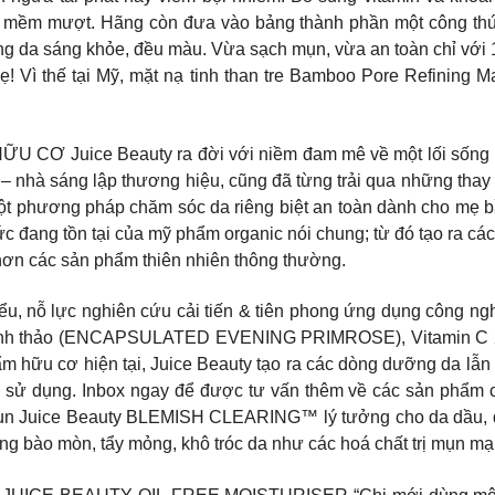
ềm mượt. Hãng còn đưa vào bảng thành phần một công thức 
g da sáng khỏe, đều màu. Vừa sạch mụn, vừa an toàn chỉ với 
a Mẹ! Vì thế tại Mỹ, mặt nạ tinh than tre Bamboo Pore Refini
Juice Beauty ra đời với niềm đam mê về một lối sống làn
nhà sáng lập thương hiệu, cũng đã từng trải qua những thay đổi
 một phương pháp chăm sóc da riêng biệt an toàn dành cho mẹ 
hức đang tồn tại của mỹ phẩm organic nói chung; từ đó tạo ra
 hơn các sản phẩm thiên nhiên thông thường.
iểu, nỗ lực nghiên cứu cải tiến & tiên phong ứng dụng công ng
oa anh thảo (​​ENCAPSULATED EVENING PRIMROSE), Vitamin C 
m hữu cơ hiện tại, Juice Beauty tạo ra các dòng dưỡng da lẫn 
tin sử dụng. Inbox ngay để được tư vấn thêm về các sản p
 Juice Beauty BLEMISH CLEARING™ lý tưởng cho da dầu, da 
ụng bào mòn, tẩy mỏng, khô tróc da như các hoá chất trị mụn m