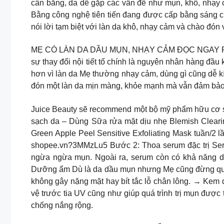
cân bằng, da dễ gặp các vấn đề như mụn, khô, nhạy 
Bằng công nghệ tiên tiến đang được cấp bằng sáng c
nói lời tạm biệt với làn da khô, nhạy cảm và chào đ
MẸ CÓ LÀN DA DẦU MỤN, NHẠY CẢM ĐỌC NGAY POST NÀ
sự thay đổi nội tiết tố chính là nguyên nhân hàng đầu
hơn vì làn da Mẹ thường nhạy cảm, dùng gì cũng dễ 
đón một làn da mịn màng, khỏe mạnh mà vẫn đảm bảo 
Juice Beauty sẽ recommend một bộ mỹ phẩm hữu cơ s
sạch da – Dùng Sữa rửa mặt dịu nhẹ Blemish Cleari
Green Apple Peel Sensitive Exfoliating Mask tuần/2
shopee.vn?3MMzLu5 Bước 2: Thoa serum đặc trị Serum
ngừa ngừa mụn. Ngoài ra, serum còn có khả năng 
Dưỡng ẩm Dù là da dầu mụn nhưng Mẹ cũng đừng quên
không gây nặng mặt hay bít tắc lỗ chân lông. → K
vệ trước tia UV cũng như giúp quá trình trị mụn được
chống nắng rộng.