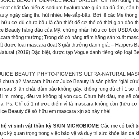
ICE BEAUTY OIL-FREE MOISTURISER “Chị mới dùng một tu
 Hoạt chất tảo biển & sodium hyaluronate giúp da đủ ẩm, cân 
ngày càng thu hút nhiều Mẹ-sắp-bầu. Bởi lẽ các Mẹ thông thái
ữu cơ dù chưa bầu là cần thiết để cơ thể có thời gian đào thải
 Beauty hàng đầu của Mỹ, chứng nhận hữu cơ bởi USDA do b
cara thông thường; Trong đó có hàng trăm hãng sản xuất masc
 được loại mascara đoạt 3 giải thưởng danh giá: – Harpers Ba
atural (2019) Đặc biệt, được tạp Vogue danh tiếng xếp loại Be
E BEAUTY PHYTO-PIGMENTS ULTRA-NATURAL MASCARA Gi
ế chưa ạ? Mascara hữu cơ Juice Beauty là sản phẩm “giải cứu”
n sau 3 lần chải, đảm bảo không gãy, không rụng dù chỉ 1 sợi.
chải mi mỏng, đều và không bị vón cục. Chưa hết đâu, mẹ sẽ cò
. Ps: Chỉ có 1 nhược điểm vì là mascara không cồn (hữu cơ
uice Beauty để sở hữu em mascara xịn sò này nhé!
 hệ vi sinh vật thần kỳ SKIN MICROBIOME
Các mẹ có biết trê
 kỳ quan trọng trong việc bảo vệ và duy trì sức khỏe làn da k