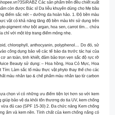
hopee.vn?3SiRABZ Các sản phẩm trên đều chiết xuất
 phẩm còn được Bác sĩ Da liễu khuyên dùng cho Mẹ bầu
ng điểm sắc nét – dưỡng da hoàn hảo. 1. Độ bền màu
 thực vật có khả năng tăng độ bền màu khi sử dụng trên
hyto-pigment như bột argan, hoa sen, carrot tím… chứa
da chỉ với một lớp trang điểm mỏng nhẹ.
d, chlorophyll, anthocyanin, polyphenol… Do đó, sử
vào công dụng bảo vệ các tế bào da trước tác hại của
cơ an toàn, tinh khiết, đảm bảo trọn vẹn sắc độ rực rỡ
, Juice Beauty sử dụng: – Hoa hồng, Hoa Cỏ Mực, Hoa
Tím: Làm sắc tố màu thực vật phyto thay thế cho các
 chất màu nhân tạo & chế phẩm màu nhân tạo từ carbon
a chọn vì có những ưu điểm tiện lợi hơn so với kem
 giúp bảo vệ da khỏi tổn thương do tia UV, kem chống
n vừa đủ cao (SPF 15-30) 2. Đa chức năng Kem chống
ng ẩm và kem nền. Tính chất của kem chống nắng có