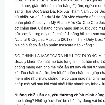
CHIẾN THẦN KIỂM SOÁT DẦU MÙA NÓNG gọi tên: JU
cho khỏe, giảm tiết dầu, cân bằng độ ẩm, ngừa mụn.
sáng Thải Độc Sáng Da, Rời Xa Thâm Nám Juice Beauty 
đủ nhiều và đủ lâu dưới da. Và việc chuyển dần sang h
phân phối độc quyền Mỹ Phẩm Hữu Cơ Cao Cấp Juice
cơ chính hiệu Có hàng nghìn hãng sản xuất được mas
hữu cơ; Nhưng duy nhất chỉ có 1 hãng hữu cơ sản xuất
Natural & Organic Mascara (2017) – Think Dirty Best N
Mẹ có biết đó là sản phẩm mascara nào không?
ĐÓ CHÍNH LÀ MASCCARA HỮU CƠ DƯỠNG MI JUIC
Beauty khiến đôi mắt mẹ bầu lung linh hút hồn như th
chóng mang đến cho mẹ một làn mi dày và dài tự nhiê
kế đầu chải xoắn ốc, len lỏi đến tận chân mi, giúp 
mềm nhẹ như mây, chẳng hề có cảm giác nặng mi nữa
chớp mắt vội sau khi chải nhé! Hãy nhanh tay inbox J
Nuông chiều làn da, yêu thương chính mình cùng
nhỏ không? Những “cư dân” bé nhỏ này đóng vai trò cực