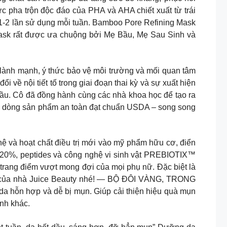
pha trộn độc đáo của PHA và AHA chiết xuất từ trái
1-2 lần sử dụng mỗi tuần. Bamboo Pore Refining Mask
ng Mask rất được ưa chuộng bởi Mẹ Bầu, Mẹ Sau Sinh và
h mạnh, ý thức bảo vệ môi trường và mối quan tâm
 về nội tiết tố trong giai đoạn thai kỳ và sự xuất hiện
bầu. Cô đã đồng hành cùng các nhà khoa học để tạo ra
 các dòng sản phẩm an toàn đạt chuẩn USDA – song song
hệ và hoạt chất điều trị mới vào mỹ phẩm hữu cơ, điển
20%, peptides và công nghệ vi sinh vật PREBIOTIX™
trang điểm vượt mong đợi của mọi phụ nữ. Đặc biệt là
hẩm của nhà Juice Beauty nhé! — BỘ ĐÔI VÀNG, TRONG
hỗn hợp và dễ bị mụn. Giúp cải thiện hiệu quà mụn
ạnh khác.