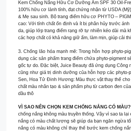
Kem Chống Nắng Hữu Cơ Dưỡng Ẩm SPF 30 Oil-Free l
100% hữu cơ lành tính, đạt chứng nhận từ USDA (Mỹ) 
& Mẹ sau sinh. Bộ trang điểm hữu cơ PHYTO – PIGME
cao: Với tính chất ổn định và ít bị phân hủy trước án
da, giúp lớp trang điểm rạng rỡ tự nhiên kéo dài mà 
các hợp chất có khả năng giữ ẩm, làm mịn, giúp cải th
3. Chống lão hóa mạnh mẽ: Trong hỗn hợp phyto-pig
dụng các sản phẩm trang điểm chứa phyto-pigment sẽ 
gốc tự do. Đặc biệt, Juice Beauty đã ứng dụng Công ng
cũng như giá trị dinh dưỡng của hỗn hợp các phyto-
Sen, Hoa Tử Đinh Hương: Màu thực vật thay thế cho 
chất màu nhân tạo & sản phẩm phụ từ carbon đen của 
dầu thô
VÌ SAO NÊN CHỌN KEM CHỐNG NẮNG CÓ MÀU?
chống nắng không màu truyền thống. Vậy vì sao ta lạ
nắng có màu chất lượng sẽ giúp da bạn ngăn ngừa t
nắng có màu không chỉ thay thế bước kem chống nắ