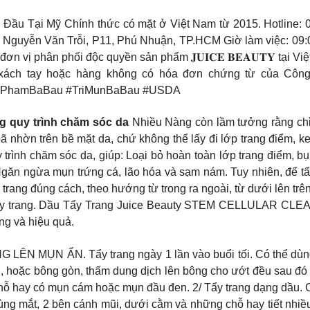
àng Đầu Tại Mỹ Chính thức có mặt ở Việt Nam từ 2015. Hotlin
guyễn Văn Trỗi, P11, Phú Nhuận, TP.HCM Giờ làm việc: 09:00
ơn vị phân phối độc quyền sản phẩm 𝐉𝐔𝐈𝐂𝐄 𝐁𝐄𝐀𝐔𝐓𝐘 tạ
xách tay hoặc hàng không có hóa đơn chứng từ của Công 
MyPhamBaBau #TriMunBaBau #USDA
ng quy trình chăm sóc da
Nhiều Nàng còn lầm tưởng rằng chỉ
 bã nhờn trên bề mặt da, chứ không thể lấy đi lớp trang điểm, 
y trình chăm sóc da, giúp: Loại bỏ hoàn toàn lớp trang điểm, 
găn ngừa mụn trứng cá, lão hóa và sạm nám. Tuy nhiên, để tẩy
 trang đúng cách, theo hướng từ trong ra ngoài, từ dưới lên 
tẩy trang. Dầu Tẩy Trang Juice Beauty STEM CELLULAR CLEAN
àng và hiệu quả.
 ẨN. Tẩy trang ngày 1 lần vào buổi tối. Có thể dùng thêm
 hoặc bông gòn, thấm dung dịch lên bông cho ướt đều sau đó la
ỗ hay có mụn cám hoặc mụn đầu đen. 2/ Tẩy trang dạng dầu. Cá
vùng mắt, 2 bên cánh mũi, dưới cằm và những chỗ hay tiết nh