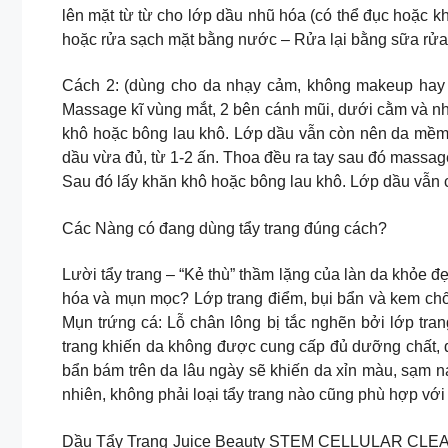
lên mặt từ từ cho lớp dầu nhũ hóa (có thể đục hoặc 
hoặc rửa sạch mặt bằng nước – Rửa lại bằng sữa rửa
Cách 2: (dùng cho da nhạy cảm, không makeup hay n
Massage kĩ vùng mắt, 2 bên cánh mũi, dưới cằm và n
khô hoặc bông lau khô. Lớp dầu vẫn còn nên da mềm –
dầu vừa đủ, từ 1-2 ấn. Thoa đều ra tay sau đó massag
Sau đó lấy khăn khô hoặc bông lau khô. Lớp dầu vẫn
Các Nàng có đang dùng tẩy trang đúng cách?
Lười tẩy trang – “Kẻ thù” thầm lặng của làn da khỏe đẹ
hóa và mụn mọc? Lớp trang điểm, bụi bẩn và kem chốn
Mụn trứng cá: Lỗ chân lông bị tắc nghẽn bởi lớp tr
trang khiến da không được cung cấp đủ dưỡng chất, d
bẩn bám trên da lâu ngày sẽ khiến da xỉn màu, sạm ná
nhiên, không phải loại tẩy trang nào cũng phù hợp với
Dầu Tẩy Trang Juice Beauty STEM CELLULAR CLEANSIN