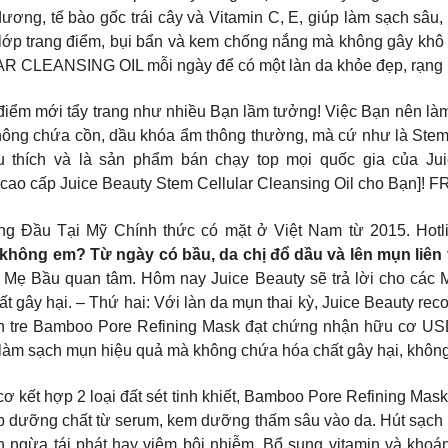
dương, tế bào gốc trái cây và Vitamin C, E, giúp làm sạch s
 lớp trang điểm, bụi bẩn và kem chống nắng mà không gây khô
 CLEANSING OIL mỗi ngày để có một làn da khỏe đẹp, rạng 
điểm mới tẩy trang như nhiều Bạn lầm tưởng! Việc Bạn nên làm
không chứa cồn, dầu khóa ẩm thông thường, mà cứ như là Stem C
u thích và là sản phẩm bán chạy top mọi quốc gia của Ju
 cao cấp Juice Beauty Stem Cellular Cleansing Oil cho Bạn]! 
 Hàng Đầu Tại Mỹ Chính thức có mặt ở Việt Nam từ 2015. Ho
hông em? Từ ngày có bầu, da chị đổ dầu và lên mụn liên 
u Mẹ Bầu quan tâm. Hôm nay Juice Beauty sẽ trả lời cho các
t gây hại. – Thứ hai: Với làn da mụn thai kỳ, Juice Beauty re
than tre Bamboo Pore Refining Mask đạt chứng nhận hữu cơ 
Mẹ làm sạch mụn hiệu quả mà không chứa hóa chất gây hại, khôn
cơ kết hợp 2 loại đất sét tinh khiết, Bamboo Pore Refining Ma
iúp dưỡng chất từ serum, kem dưỡng thấm sâu vào da. Hút sạch bụ
gừa tái phát hay viêm bội nhiễm. Bổ sung vitamin và khoáng