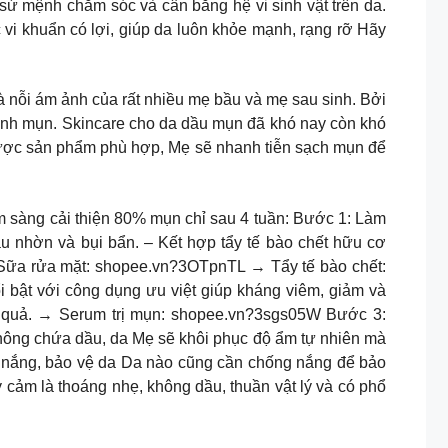
ứ mệnh chăm sóc và cân bằng hệ vi sinh vật trên da.
i khuẩn có lợi, giúp da luôn khỏe mạnh, rạng rỡ Hãy
 ám ảnh của rất nhiều mẹ bầu và mẹ sau sinh. Bởi
à sinh mụn. Skincare cho da dầu mụn đã khó nay còn khó
được sản phẩm phù hợp, Mẹ sẽ nhanh tiễn sạch mụn để
sàng cải thiện 80% mụn chỉ sau 4 tuần: Bước 1: Làm
 nhờn và bụi bẩn. – Kết hợp tẩy tế bào chết hữu cơ
→ Sữa rửa mặt: shopee.vn?3OTpnTL → Tẩy tế bào chết:
 bật với công dụng ưu việt giúp kháng viêm, giảm và
 quả. → Serum trị mụn: shopee.vn?3sgs05W Bước 3:
ông chứa dầu, da Mẹ sẽ khôi phục độ ẩm tự nhiên mà
nắng, bảo vệ da Da nào cũng cần chống nắng để bảo
 cảm là thoáng nhẹ, không dầu, thuần vật lý và có phổ