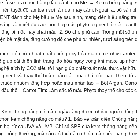
à sự lựa chọn hàng đầu dành cho Mẹ. → Kem chống nắng: s
nên tuyệt đối an toàn với làn da nhạy cảm. Ngoài ra, bộ sản
NT dành cho Mẹ bầu & Mẹ sau sinh, mang đến hiệu năng tra
h sáng và nhiệt độ cao, hỗn hợp các phyto-pigment từ các loại
không bị mốc hay phai màu. 2. Độ che phủ cao: Trong một số p
iện bề mặt da, tăng cường độ che phủ tự nhiên, tươi sáng trên 
ment có chứa hoạt chất chống oxy hóa mạnh mẽ như carotenoi
giúp cải thiện tình trạng lão hóa ngay trong khi make up nhờ 
hệ trích ly CO2 siêu tới hạn giúp chiết xuất màu thực vật hữu 
pigment, và thay thế hoàn toàn các hóa chất độc hại. Theo đó
thuốc nhuộm tổng hợp hoặc màu nhân tạo. – Bột Argan, Carrot 
dầu thô – Carrot Tím: Làm sắc tố màu Phyto thay thế cho các
Kem chống nắng có màu ngày càng được nhiều người dùng lự
i chọn kem chống nắng có màu? 1. Bảo vệ toàn diện Chống nắng
ổn hại từ cả UVA và UVB. Chỉ số SPF của kem chống nắng nê
ng thông thường, mà còn có thể đảm nhiệm cả chức năng dưỡ