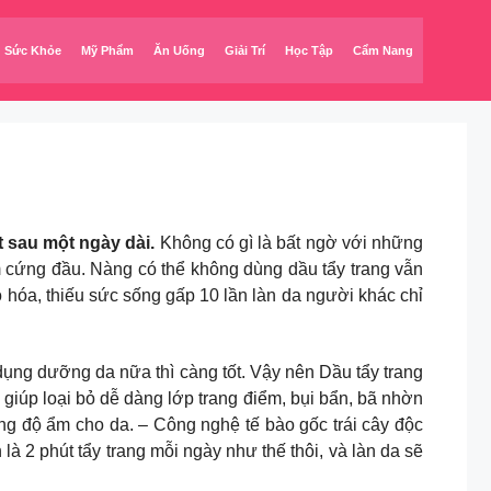
Sức Khỏe
Mỹ Phẩm
Ăn Uống
Giải Trí
Học Tập
Cẩm Nang
t sau một ngày dài.
Không có gì là bất ngờ với những
ểm cứng đầu. Nàng có thể không dùng dầu tẩy trang vẫn
o hóa, thiếu sức sống gấp 10 lần làn da người khác chỉ
dụng dưỡng da nữa thì càng tốt. Vậy nên Dầu tẩy trang
 giúp loại bỏ dễ dàng lớp trang điểm, bụi bẩn, bã nhờn
g độ ẩm cho da. – Công nghệ tế bào gốc trái cây độc
à 2 phút tẩy trang mỗi ngày như thế thôi, và làn da sẽ