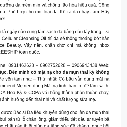
âu, dưỡng da mềm mịn và chống lão hóa hiệu quả. Công
 da. Phù hợp cho mọi loại da: Kể cả da nhạy cảm. Hãy
rỡ!
 là ngày nào cũng làm sạch da bằng dầu tẩy trang. Da
ellular Cleansing Oil thì da sẽ thông thoáng bớt hẳn
ice Beauty. Vậy nên, chần chờ chi mà không inbox
FREESHIP toàn quốc.
tline: ​0931462628 – 0902752628 – 0906943438 Web:
tục. Bên mình có mặt nạ cho da mụn thai kỳ không
 Mẹ yên tâm nha: – Thứ nhất: Có bầu vẫn dùng mặt nạ
commend Mẹ nên dùng Mặt nạ tinh than tre để làm sạch,
USDA Hoa Kỳ & COPA với bảng thành phần thuần chay,
g ảnh hưởng đến thai nhi và chất lượng sữa mẹ.
sk được Bác sĩ Da liễu khuyên dùng cho làn da mụn thai
i bẩn từ lỗ chân lông, giảm thiểu tiết dầu từ tuyến bã
 chất cần thiết giúp da tăng sức đề kháng, phục hồi