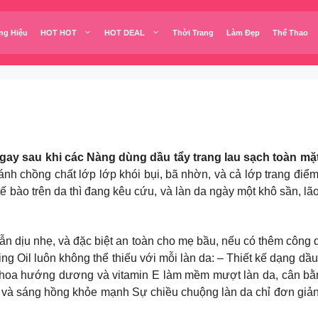
ng Hiệu
HOT HOT
HOT DEAL
Thời Trang
Làm Đẹp
Thể Thao
 ngay sau khi các Nàng dùng dầu tẩy trang lau sạch toàn mặ
 gánh chồng chất lớp lớp khói bụi, bã nhờn, và cả lớp trang đi
ế bào trên da thì đang kêu cứu, và làn da ngày một khô sần, lã
vẫn dịu nhẹ, và đặc biệt an toàn cho mẹ bầu, nếu có thêm công 
 Oil luôn không thể thiếu với mỗi làn da: – Thiết kế dạng dầu
ầu hoa hướng dương và vitamin E làm mềm mượt làn da, cân bằn
ẻ và sáng hồng khỏe mạnh Sự chiều chuộng làn da chỉ đơn giản l