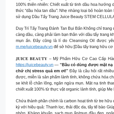
100% thiên nhiên: Chiết xuất từ tinh dầu hoa hướng 
thức “dầu hòa tan dầu”: Nhẹ nhàng loại bỏ hoàn toàn
sử dụng Dầu Tẩy Trang Juice Beauty STEM CELLULAR
Duy Trì Tẩy Trang Đánh Tan Bụi Bẩn Không chỉ trang 
càng dầu, càng phải làm bạn thân với dầu tẩy trang 
mụn ẩn. Đây cũng là lí do Cleansing Oil được yê
m.me/juicebeauty.vn
để sở hữu [Dầu tẩy trang hữu cơ
𝐉𝐔𝐈𝐂𝐄 𝐁𝐄𝐀𝐔𝐓𝐘 – Mỹ Phẩm Hữu Cơ Cao Cấp
https://juicebeauty.vn
—
“Bầu có dùng được mặt nạ k
chứ chị stress quá em ơi!”
Đây là câu hỏi rất nhiề
được, miễn là sản phẩm lành tính, không chứa hóa chấ
se khít lỗ chân lông, ngăn ngừa mụn. Mặt nạ tinh 
chiết xuất 100% từ thực vật organic lành tính, giúp 
Chứa thành phần chính là carbon hoạt tính từ tre hữu 
kỳ với hiệu quả: Thanh lọc, thải độc da, tẩy tế bào G
nhờn. Kháng khuẩn, sạch mụn ẩn/mụn đầu đen, ngăn n