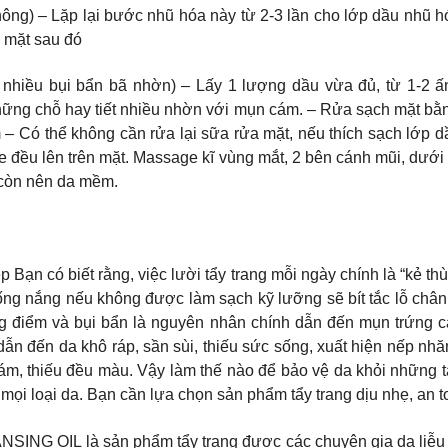
không) – Lặp lại bước nhũ hóa này từ 2-3 lần cho lớp dầu nhũ 
 mặt sau đó
hiều bụi bẩn bã nhờn) – Lấy 1 lượng dầu vừa đủ, từ 1-2 ấn
hững chỗ hay tiết nhiều nhờn với mụn cám. – Rửa sạch mặt bằn
 Có thể không cần rửa lại sữa rửa mặt, nếu thích sạch lớp dầ
e đều lên trên mặt. Massage kĩ vùng mắt, 2 bên cánh mũi, dướ
 còn nên da mềm.
p Bạn có biết rằng, việc lười tẩy trang mỗi ngày chính là “kẻ t
g nắng nếu không được làm sạch kỹ lưỡng sẽ bít tắc lỗ chân lô
ang điểm và bụi bẩn là nguyên nhân chính dẫn đến mụn trứng 
ẫn đến da khô ráp, sần sùi, thiếu sức sống, xuất hiện nếp nh
m, thiếu đều màu. Vậy làm thế nào để bảo vệ da khỏi những tá
 mọi loại da. Bạn cần lựa chọn sản phẩm tẩy trang dịu nhẹ, an 
G OIL là sản phẩm tẩy trang được các chuyên gia da liễu 