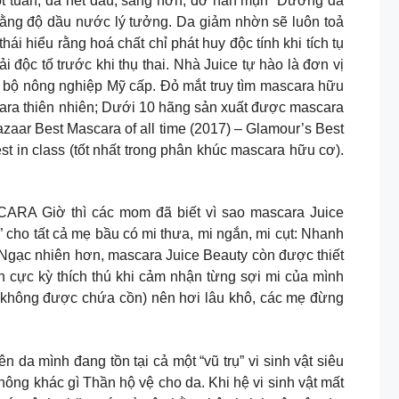
ần, da hết dầu, sáng hơn, đỡ hẳn mụn” Dưỡng da
bằng độ dầu nước lý tưởng. Da giảm nhờn sẽ luôn toả
 hiểu rằng hoá chất chỉ phát huy độc tính khi tích tụ
 độc tố trước khi thụ thai. Nhà Juice tự hào là đơn vị
ộ nông nghiệp Mỹ cấp. Đỏ mắt truy tìm mascara hữu
ara thiên nhiên; Dưới 10 hãng sản xuất được mascara
zaar Best Mascara of all time (2017) – Glamour’s Best
st in class (tốt nhất trong phân khúc mascara hữu cơ).
ờ thì các mom đã biết vì sao mascara Juice
 cho tất cả mẹ bầu có mi thưa, mi ngắn, mi cụt: Nhanh
 Ngạc nhiên hơn, mascara Juice Beauty còn được thiết
n cực kỳ thích thú khi cảm nhận từng sợi mi của mình
 không được chứa cồn) nên hơi lâu khô, các mẹ đừng
n da mình đang tồn tại cả một “vũ trụ” vi sinh vật siêu
hông khác gì Thần hộ vệ cho da. Khi hệ vi sinh vật mất