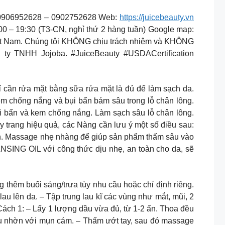
e: ​0906952628 – 0902752628 Web:
https://juicebeauty.vn
 – 19:30 (T3-CN, nghỉ thứ 2 hàng tuần) Google map:
i Việt Nam. Chúng tôi KHÔNG chịu trách nhiệm và KHÔNG
ty TNHH Jojoba. #JuiceBeauty #USDACertification
 cần rửa mặt bằng sữa rửa mặt là đủ để làm sạch da.
kem chống nắng và bụi bẩn bám sâu trong lỗ chân lông.
bụi bẩn và kem chống nắng. Làm sạch sâu lỗ chân lông.
 trang hiệu quả, các Nàng cần lưu ý một số điều sau:
trên. Massage nhẹ nhàng để giúp sản phẩm thấm sâu vào
SING OIL với công thức dịu nhẹ, an toàn cho da, sẽ
 buổi sáng/trưa tùy nhu cầu hoặc chỉ định riêng.
u lên da. – Tập trung lau kĩ các vùng như mắt, mũi, 2
ch 1: – Lấy 1 lượng dầu vừa đủ, từ 1-2 ấn. Thoa đều
iều nhờn với mụn cám. – Thấm ướt tay, sau đó massage