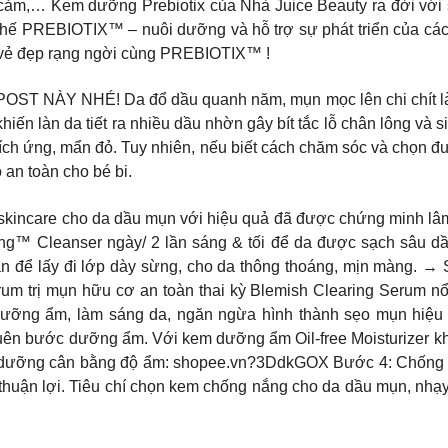
cảm,… Kem dưỡng Prebiotix của Nhà Juice Beauty ra đời với s
hế PREBIOTIX™ – nuôi dưỡng và hỗ trợ sự phát triển của các v
ón vẻ đẹp rạng ngời cùng PREBIOTIX™ !
Y NHÉ! Da đổ dầu quanh năm, mụn mọc lên chi chít là nỗi
 khiến làn da tiết ra nhiều dầu nhờn gây bít tắc lỗ chân lông v
kích ứng, mẩn đỏ. Tuy nhiên, nếu biết cách chăm sóc và chọn 
an toàn cho bé bi.
kincare cho da dầu mụn với hiệu quả đã được chứng minh lâm 
ng™ Cleanser ngày/ 2 lần sáng & tối để da được sạch sâu dầu
 lần để lấy đi lớp dày sừng, cho da thông thoáng, mịn màng. 
 trị mụn hữu cơ an toàn thai kỳ Blemish Clearing Serum nổi
dưỡng ẩm, làm sáng da, ngăn ngừa hình thành sẹo mụn hiệu
 bước dưỡng ẩm. Với kem dưỡng ẩm Oil-free Moisturizer kh
em dưỡng cân bằng độ ẩm: shopee.vn?3DdkGOX Bước 4: Chống 
 thuận lợi. Tiêu chí chọn kem chống nắng cho da dầu mụn, nhạy