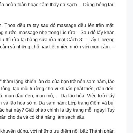
hóa hoàn toàn hoặc cảm thấy đã sạch. – Dùng bông lau
. Thoa đều ra tay sau đó massage đều lên trên mặt.
g nước, massage nhẹ trong lúc rửa – Sau đó lấy khăn
u thì rửa lại bằng sữa rửa mặt Cách 3: – Lấy 1 lượng
i cằm và những chỗ hay tiết nhiều nhờn với mụn cám. –
hù” thầm lặng khiến làn da của bạn trở nên sạm nám, lão
ng, tạo môi trường cho vi khuẩn phát triển, dẫn đến:
cá, mụn đầu đen, mụn mủ,… Da lão hóa: Việc lười tẩy
ăn và lão hóa sớm. Da sạm nám: Lớp trang điểm và bụi
c hại này? Giải pháp chính là tẩy trang mỗi ngày! Tuy
toàn cho da và có khả năng làm sạch sâu.
khuyên dùng, với những ưu điểm nổi bật: Thành phần