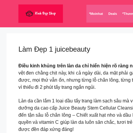
Chuyển
đến
*Moinhat
Deals
*Thươ
nội
dung
Làm Đẹp 1 juicebeauty
Điều kinh khủng trên làn da chỉ hiển hiện rõ ràng
vệt đen chằng chịt này, khi cả ngày dài, da mặt phải
được, mọi thứ vẫn ổn, nhưng từng lỗ chân lông, từng t
vì thiếu đi 2 phút tẩy trang ngắn ngủi.
Làn da cần lắm 1 loại dầu tẩy trang làm sạch sâu mà 
dưỡng da cao cấp Juice Beauty Stem Cellular Cleansing
đến tận sâu lỗ chân lông – Chiết xuất hạt nho và d
quyền và vitamin C giúp làn da luôn săn chắc, tươi tr
được đền đáp xứng đáng!