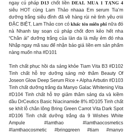
ngay cú pháp 𝐃𝟏𝟑 chốt liền 𝐃𝐄𝐀𝐋 𝐌𝐔𝐀 𝟏 𝐓𝐀̣̆𝐍𝐆 𝟒
siêu HOT cùng Lam Thảo nhaaa Em serum Tia’m
dưỡng trắng siêu đỉnh đã về hàng rùi nè tình yêu ơiii
ĐẶC BIỆT, Lam Thảo con có 𝐤𝐡𝐚̆́𝐜 𝐭𝐞̂𝐧 𝐦𝐢𝐞̂̃𝐧 𝐩𝐡𝐢́ nữa đó
nà Nhanh tay soạn cú pháp chốt đơn kẻo hết nha
“Chân ái” dưỡng trắng của làn da là mấy ẻm đó nha
Nhập ngay mã sau để nhận báo giá liền em sản phẩm
nàng muốn nha #D101
Tinh chất phục hồi da sáng khỏe Tiam Vita B3 #D102
Tinh chất hỗ trợ dưỡng sáng mờ thâm Beauty Of
Joseon Glow Deep Serum Rice + Alpha Arbutin #D103
Tinh chất dưỡng trắng da Manyo Galac Whitening Vita
#D104 Tinh chất hỗ trợ giảm thâm sáng da và kiềm
dầu DrCeutics Basic Niacinamide 8% #D105 Tinh chất
se khít lỗ chân lông Bring Green Carrot Vita Dark Spot
#D106 Tinh chất dưỡng trắng da 9 Wishes White
Ampule #lamthao #lamthaocosmetics
#lamthaocosmetic #bringgreen #tiam #manyo