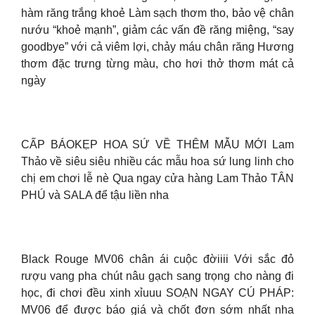
hàm răng trắng khoẻ Làm sạch thơm tho, bảo vệ chân
nướu “khoẻ mạnh”, giảm các vấn đề răng miệng, “say
goodbye” với cả viêm lợi, chảy máu chân răng Hương
thơm đặc trưng từng màu, cho hơi thở thơm mát cả
ngày
CẤP BÁOKẸP HOA SỨ VỀ THÊM MẪU MỚI Lam
Thảo về siêu siêu nhiều các mẫu hoa sứ lung linh cho
chị em chơi lễ nè Qua ngay cửa hàng Lam Thảo TÂN
PHÚ và SALA để tậu liền nha
Black Rouge MV06 chân ái cuộc đờiiii Với sắc đỏ
rượu vang pha chút nâu gạch sang trọng cho nàng đi
học, đi chơi đều xinh xỉuuu SOẠN NGAY CÚ PHÁP:
MV06 để được báo giá và chốt đơn sớm nhất nha