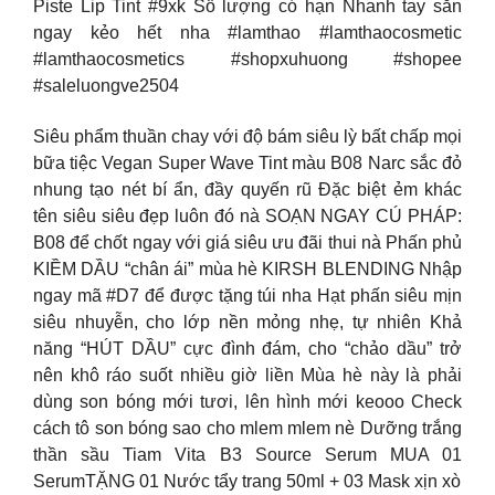
Piste Lip Tint #9xk Số lượng có hạn Nhanh tay săn
ngay kẻo hết nha #lamthao #lamthaocosmetic
#lamthaocosmetics #shopxuhuong #shopee
#saleluongve2504
Siêu phẩm thuần chay với độ bám siêu lỳ bất chấp mọi
bữa tiệc Vegan Super Wave Tint màu B08 Narc sắc đỏ
nhung tạo nét bí ẩn, đầy quyến rũ Đặc biệt ẻm khác
tên siêu siêu đẹp luôn đó nà SOẠN NGAY CÚ PHÁP:
B08 để chốt ngay với giá siêu ưu đãi thui nà Phấn phủ
KIỀM DẦU “chân ái” mùa hè KIRSH BLENDING Nhập
ngay mã #D7 để được tặng túi nha Hạt phấn siêu mịn
siêu nhuyễn, cho lớp nền mỏng nhẹ, tự nhiên Khả
năng “HÚT DẦU” cực đình đám, cho “chảo dầu” trở
nên khô ráo suốt nhiều giờ liền Mùa hè này là phải
dùng son bóng mới tươi, lên hình mới keooo Check
cách tô son bóng sao cho mlem mlem nè Dưỡng trắng
thần sầu Tiam Vita B3 Source Serum MUA 01
SerumTẶNG 01 Nước tẩy trang 50ml + 03 Mask xịn xò