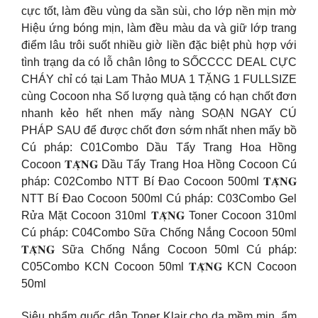
cực tốt, làm đều vùng da sần sùi, cho lớp nền mịn mờ
Hiệu ứng bóng mịn, làm đều màu da và giữ lớp trang
điểm lâu trôi suốt nhiều giờ liền đặc biệt phù hợp với
tình trạng da có lỗ chân lông to SỐCCCC DEAL CỰC
CHÁY chỉ có tại Lam Thảo MUA 1 TẶNG 1 FULLSIZE
cùng Cocoon nha Số lượng quà tặng có hạn chốt đơn
nhanh kẻo hết nhen mấy nàng SOẠN NGAY CÚ
PHÁP SAU để được chốt đơn sớm nhất nhen mấy bồ
Cú pháp: C01Combo Dầu Tẩy Trang Hoa Hồng
Cocoon 𝐓𝐀̣̆𝐍𝐆 Dầu Tẩy Trang Hoa Hồng Cocoon Cú
pháp: C02Combo NTT Bí Đao Cocoon 500ml 𝐓𝐀̣̆𝐍𝐆
NTT Bí Đao Cocoon 500ml Cú pháp: C03Combo Gel
Rửa Mặt Cocoon 310ml 𝐓𝐀̣̆𝐍𝐆 Toner Cocoon 310ml
Cú pháp: C04Combo Sữa Chống Nắng Cocoon 50ml
𝐓𝐀̣̆𝐍𝐆 Sữa Chống Nắng Cocoon 50ml Cú pháp:
C05Combo KCN Cocoon 50ml 𝐓𝐀̣̆𝐍𝐆 KCN Cocoon
50ml
Siêu phẩm quốc dân Toner Klair cho da mềm mịn, ẩm