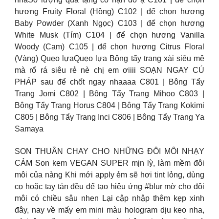
hương Fruity Floral (Hồng) C102 | để chọn hương
Baby Powder (Xanh Ngọc) C103 | để chọn hương
White Musk (Tím) C104 | để chọn hương Vanilla
Woody (Cam) C105 | để chọn hương Citrus Floral
(Vàng) Quẹo lựaQuẹo lựa Bông tẩy trang xài siêu mê
mà rổ rá siêu rẻ nè chị em ơiiii SOẠN NGAY CÚ
PHÁP sau để chốt ngay nhaaaa C801 | Bông Tẩy
Trang Jomi C802 | Bông Tẩy Trang Mihoo C803 |
Bông Tẩy Trang Horus C804 | Bông Tẩy Trang Kokimi
C805 | Bông Tẩy Trang Inci C806 | Bông Tẩy Trang Ya
Samaya
SON THUẦN CHAY CHO NHỮNG ĐÔI MÔI NHẠY
CẢM Son kem VEGAN SUPER mịn lỳ, làm mềm đôi
môi của nàng Khi mới apply ẻm sẽ hơi tint lỏng, dùng
cọ hoặc tay tán đều để tạo hiệu ứng #blur mờ cho đôi
môi có chiều sâu nhen Lại cập nhập thêm kẹp xinh
đây, nay về mấy em mini màu hologram dịu keo nha,