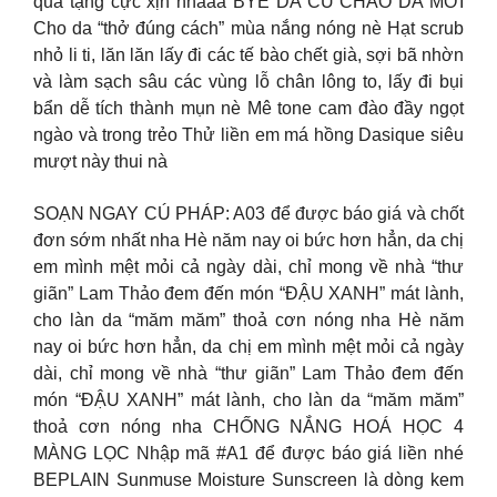
quà tặng cực xịn nhaaa BYE DA CŨ CHÀO DA MỚI
Cho da “thở đúng cách” mùa nắng nóng nè Hạt scrub
nhỏ li ti, lăn lăn lấy đi các tế bào chết già, sợi bã nhờn
và làm sạch sâu các vùng lỗ chân lông to, lấy đi bụi
bẩn dễ tích thành mụn nè Mê tone cam đào đầy ngọt
ngào và trong trẻo Thử liền em má hồng Dasique siêu
mượt này thui nà
SOẠN NGAY CÚ PHÁP: A03 để được báo giá và chốt
đơn sớm nhất nha Hè năm nay oi bức hơn hẳn, da chị
em mình mệt mỏi cả ngày dài, chỉ mong về nhà “thư
giãn” Lam Thảo đem đến món “ĐẬU XANH” mát lành,
cho làn da “măm măm” thoả cơn nóng nha Hè năm
nay oi bức hơn hẳn, da chị em mình mệt mỏi cả ngày
dài, chỉ mong về nhà “thư giãn” Lam Thảo đem đến
món “ĐẬU XANH” mát lành, cho làn da “măm măm”
thoả cơn nóng nha CHỐNG NẮNG HOÁ HỌC 4
MÀNG LỌC Nhập mã #A1 để được báo giá liền nhé
BEPLAIN Sunmuse Moisture Sunscreen là dòng kem