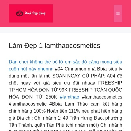
Chuyển
đến
Menu
nội
dung
Làm Đẹp 1 lamthaocosmetics
Dân chơi không thể bỏ lỡ em sắc đỏ căng mọng siêu
cuốn hút này nhennn
#04 Cinnamon nhà Bbia siêu lỳ
dùng một lần là mê SOẠN NGAY CÚ PHÁP: A04 để
chốt ngay với giá siêu ưu đãi nhaaa FREESHIP
TP.HCM HÓA ĐƠN TỪ 99K FREESHIP TOÀN QUỐC
HÓA ĐƠN TỪ 250K
#lamthao
#lamthaocosmetics
#lamthaocosmetic #Bbia Lam Thảo cam kết hàng
chính hãng 100% Hoàn tiền 111% nếu phát hiện hàng
giả Địa chỉ: Chi nhánh 1: 49 Trần Hưng Đạo, phường
Tân Thành, quận Tân Phú (chi nhánh mới) Chi nhánh