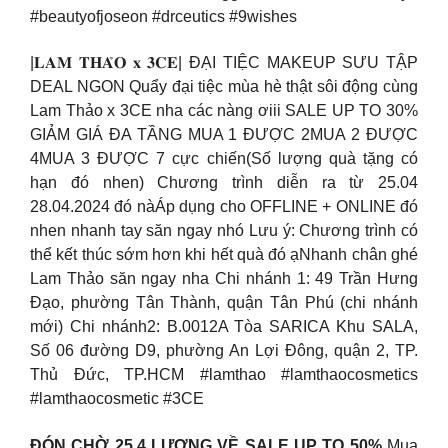
#beautyofjoseon #drceutics #9wishes
|𝐋𝐀𝐌 𝐓𝐇𝐀̉𝐎 𝐱 𝟑𝐂𝐄| ĐẠI TIỆC MAKEUP SƯU TẬP
DEAL NGON Quẩy đại tiệc mùa hè thật sôi động cùng
Lam Thảo x 3CE nha các nàng ơiii SALE UP TO 30%
GIẢM GIÁ ĐA TẦNG MUA 1 ĐƯỢC 2MUA 2 ĐƯỢC
4MUA 3 ĐƯỢC 7 cực chiến(Số lượng quà tặng có
hạn đó nhen) Chương trình diễn ra từ 25.04
28.04.2024 đó nàÁp dụng cho OFFLINE + ONLINE đó
nhen nhanh tay săn ngay nhó Lưu ý: Chương trình có
thể kết thúc sớm hơn khi hết quà đó ạNhanh chân ghé
Lam Thảo săn ngay nha Chi nhánh 1: 49 Trần Hưng
Đạo, phường Tân Thành, quận Tân Phú (chi nhánh
mới) Chi nhánh2: B.0012A Tòa SARICA Khu SALA,
Số 06 đường D9, phường An Lợi Đông, quận 2, TP.
Thủ Đức, TP.HCM #lamthao #lamthaocosmetics
#lamthaocosmetic #3CE
ĐÓN CHỜ 25.4 LƯƠNG VỀ SALE UP TO 50%
Mua