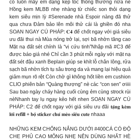
có luôn mấy em dạng kẹp tóc thông thường nữa nè
Hồng kem MLBB nhẹ nhàng từ chiếc son thỏi dạng
kem siêu mịn lỳ #Serenade nhà Espoir nàng đã thử
qua chưa Đảm bảo lên môi thử cái là ghiền đó nha
SOẠN NGAY CÚ PHÁP: 𝐂𝟒 để chốt ngay với giá siêu
ưu đãi thui nà Mùa nóng trở lại, sợi bã nhờn tăng cao
Mặt nạ đất sét chính là “vị cứu tinh”Nhập mã #C3 để
được báo giá nhé Chỉ cần 3 phút mỗi ngày với mặt nạ
đất sét đậu xanh Beplain giúp se khít lỗ chân lông, rửa
sạch bã nhờn tích tụ sâu trong da và mang lại hiệu quả
giảm mụn rõ rệt Còn chờ gì không hốt liền em cushion
CLIO phiên bản “Quàng thượng” nè các “con sen” ơiiii
Sau bao ngày cháy hàng cuối cùng ẻm cùng strock rùi
nèNhanh tay lụ ngay kẻo hết nhen SOẠN NGAY CÚ
PHÁP: C2 để chốt ngay với giá siêu ưu đãi 𝐭𝐚̣̆𝐧𝐠 𝐤𝐞̀𝐦
𝐥𝐨̃𝐢 𝐫𝐞𝐟𝐢𝐥𝐥 + 𝐛𝐨̣̂ 𝐬𝐭𝐢𝐜𝐤𝐞𝐫 𝐜𝐡𝐮́ 𝐦𝐞̀𝐨 𝐬𝐢𝐞̂𝐮 𝐜𝐮𝐭𝐞 nhaaa
NHỮNG KEM CHỐNG NẮNG DƯỚI #400CÁ CÓ ĐỘ
CHE PHỦ CAO MỎNG NHẸ NÊN DÙNG NHẤT HÈ