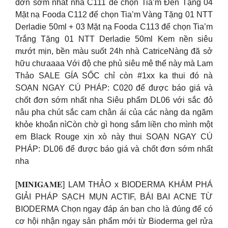
đơn sớm nhất nha C111 để chọn Tia’m Đen Tặng 04
Mặt nạ Fooda C112 để chọn Tia’m Vàng Tặng 01 NTT
Derladie 50ml + 03 Mặt nạ Fooda C113 để chọn Tia’m
Trắng Tặng 01 NTT Derladie 50ml Kem nền siêu
mướt mịn, bền màu suốt 24h nhà CatriceNàng đã sở
hữu chưaaaa Với độ che phủ siêu mê thế này mà Lam
Thảo SALE GÍA SỐC chỉ còn #1xx ka thui đó nà
SOẠN NGAY CÚ PHÁP: C020 để được báo giá và
chốt đơn sớm nhất nha Siêu phẩm DL06 với sắc đỏ
nâu pha chút sắc cam chân ái của các nàng da ngăm
khỏe khoắn nìCòn chờ gì hong sắm liền cho mình một
em Black Rouge xịn xò này thui SOẠN NGAY CÚ
PHÁP: DL06 để được báo giá và chốt đơn sớm nhất
nha
[𝐌𝐈𝐍𝐈𝐆𝐀𝐌𝐄] LAM THẢO x BIODERMA KHÁM PHÁ
GIẢI PHÁP SẠCH MỤN ACTIF, BÁI BAI ACNE TỪ
BIODERMA Chọn ngay đáp án bạn cho là đúng để có
cơ hội nhận ngay sản phẩm mới từ Bioderma gel rửa