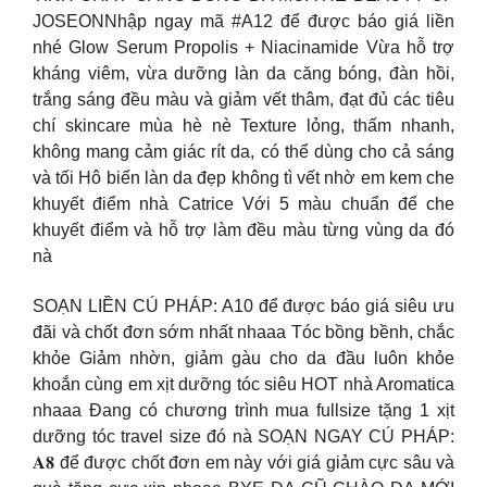
JOSEONNhập ngay mã #A12 để được báo giá liền
nhé Glow Serum Propolis + Niacinamide Vừa hỗ trợ
kháng viêm, vừa dưỡng làn da căng bóng, đàn hồi,
trắng sáng đều màu và giảm vết thâm, đạt đủ các tiêu
chí skincare mùa hè nè Texture lỏng, thấm nhanh,
không mang cảm giác rít da, có thể dùng cho cả sáng
và tối Hô biến làn da đẹp không tì vết nhờ em kem che
khuyết điểm nhà Catrice Với 5 màu chuẩn để che
khuyết điểm và hỗ trợ làm đều màu từng vùng da đó
nà
SOẠN LIỀN CÚ PHÁP: A10 để được báo giá siêu ưu
đãi và chốt đơn sớm nhất nhaaa Tóc bồng bềnh, chắc
khỏe Giảm nhờn, giảm gàu cho da đầu luôn khỏe
khoắn cùng em xịt dưỡng tóc siêu HOT nhà Aromatica
nhaaa Đang có chương trình mua fullsize tặng 1 xịt
dưỡng tóc travel size đó nà SOẠN NGAY CÚ PHÁP:
𝐀𝟖 để được chốt đơn em này với giá giảm cực sâu và