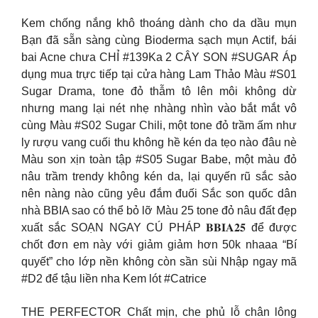
Kem chống nắng khô thoáng dành cho da dầu mụn
Bạn đã sẵn sàng cùng Bioderma sạch mụn Actif, bái
bai Acne chưa CHỈ #139Ka 2 CÂY SON #SUGAR Áp
dụng mua trực tiếp tại cửa hàng Lam Thảo Màu #S01
Sugar Drama, tone đỏ thẫm tô lên môi không dừ
nhưng mang lại nét nhẹ nhàng nhìn vào bắt mắt vô
cùng Màu #S02 Sugar Chili, một tone đỏ trầm ấm như
ly rượu vang cuối thu không hề kén da tẹo nào đâu nè
Màu son xịn toàn tập #S05 Sugar Babe, một màu đỏ
nâu trầm trendy không kén da, lại quyến rũ sắc sảo
nên nàng nào cũng yêu đắm đuối Sắc son quốc dân
nhà BBIA sao có thể bỏ lỡ Màu 25 tone đỏ nâu đất đẹp
xuất sắc SOẠN NGAY CÚ PHÁP 𝐁𝐁𝐈𝐀𝟐𝟓 để được
chốt đơn em này với giảm giảm hơn 50k nhaaa “Bí
quyết” cho lớp nền không còn sần sùi Nhập ngay mã
#D2 để tậu liền nha Kem lót #Catrice
THE PERFECTOR Chất mịn, che phủ lỗ chân lông