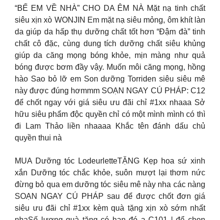
“BẾ EM VỀ NHÀ” CHO DA ÊM NÀ Mặt nạ tinh chất
siêu xịn xò WONJIN Em mặt nạ siêu mỏng, ôm khít làn
da giúp da hấp thụ dưỡng chất tốt hơn “Đậm đà” tinh
chất cô đặc, cùng dung tích dưỡng chất siêu khủng
giúp da căng mọng bóng khỏe, mịn màng như quả
bóng được bơm đầy vậy. Muốn môi căng mọng, hồng
hào Sao bỏ lỡ em Son dưỡng Torriden siêu siêu mê
này được đúng hơmmm SOẠN NGAY CÚ PHÁP: C12
để chốt ngay với giá siêu ưu đãi chỉ #1xx nhaaa Sở
hữu siêu phẩm độc quyền chỉ có một mình mình có thì
đi Lam Thảo liền nhaaaa Khắc tên đánh dấu chủ
quyền thui nà
MUA Dưỡng tóc LodeurletteTẶNG Kẹp hoa sứ xinh
xắn Dưỡng tóc chắc khỏe, suôn mượt lại thơm nức
đừng bỏ qua em dưỡng tóc siêu mê này nha các nàng
SOẠN NGAY CÚ PHÁP sau để được chốt đơn giá
siêu ưu đãi chỉ #1xx kèm quà tặng xịn xò sớm nhất
nhaSố lượng quà tặng có hạn đó ạ C101 | để chọn