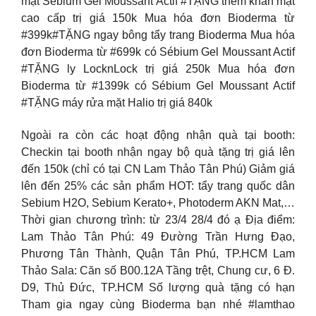
mặt Sébium Gel Moussant Actif #TẶNG thêm khăn mặt
cao cấp trị giá 150k Mua hóa đơn Bioderma từ
#399k#TẶNG ngay bông tẩy trang Bioderma Mua hóa
đơn Bioderma từ #699k có Sébium Gel Moussant Actif
#TẶNG ly LocknLock trị giá 250k Mua hóa đơn
Bioderma từ #1399k có Sébium Gel Moussant Actif
#TẶNG máy rửa mặt Halio trị giá 840k
Ngoài ra còn các hoạt động nhận quà tại booth:
Checkin tại booth nhận ngay bộ quà tặng trị giá lên
đến 150k (chỉ có tại CN Lam Thảo Tân Phú) Giảm giá
lên đến 25% các sản phẩm HOT: tẩy trang quốc dân
Sebium H2O, Sebium Kerato+, Photoderm AKN Mat,…
Thời gian chương trình: từ 23/4 28/4 đó ạ Địa điểm:
Lam Thảo Tân Phú: 49 Đường Trần Hưng Đạo,
Phương Tân Thành, Quận Tân Phú, TP.HCM Lam
Thảo Sala: Căn số B00.12A Tầng trệt, Chung cư, 6 Đ.
D9, Thủ Đức, TP.HCM Số lượng quà tặng có hạn
Tham gia ngay cùng Bioderma bạn nhé #lamthao