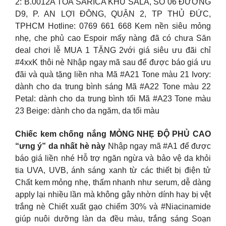
2: B.0012A TÒA SARICA KHU SALA, SỐ 06 ĐƯỜNG
D9, P. AN LỢI ĐÔNG, QUẬN 2, TP THỦ ĐỨC,
TPHCM Hotline: 0769 661 668 Kem nền siêu mỏng
nhẹ, che phủ cao Espoir mấy nàng đã có chưa Săn
deal chơi lễ MUA 1 TẶNG 2với giá siêu ưu đãi chỉ
#4xxK thôi nè Nhập ngay mã sau để được báo giá ưu
đãi và quà tặng liền nha Mã #A21 Tone màu 21 Ivory:
dành cho da trung bình sáng Mã #A22 Tone màu 22
Petal: dành cho da trung bình tối Mã #A23 Tone màu
23 Beige: dành cho da ngăm, da tối màu
Chiếc kem chống nắng MỎNG NHẸ ĐỘ PHỦ CAO
“ưng ý” da nhất hè này
Nhập ngay mã #A1 để được
báo giá liền nhé Hỗ trợ ngăn ngừa và bảo vệ da khỏi
tia UVA, UVB, ánh sáng xanh từ các thiết bị điện tử
Chất kem mỏng nhẹ, thấm nhanh như serum, dễ dàng
apply lại nhiều lần mà không gây nhờn dính hay bị vệt
trắng nè Chiết xuất gạo chiếm 30% và #Niacinamide
giúp nuôi dưỡng làn da đều màu, trắng sáng Soạn