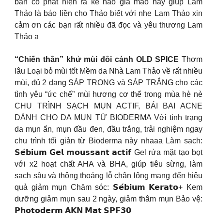
bạn có phát hiện ra kẻ nào giả mạo hãy giúp Lam
Thảo là báo liền cho Thảo biết với nhe Lam Thảo xin
cảm ơn các bạn rất nhiều đã đọc và yêu thương Lam
Thảo ạ
“Chiến thần” khử mùi đôi cánh OLD SPICE
Thơm
lâu Loại bỏ mùi tốt Mềm da Nhà Lam Thảo về rất nhiều
mùi, đủ 2 dạng SÁP TRONG và SÁP TRẮNG cho các
tình yêu “ức chế” mùi hương cơ thể trong mùa hè nè
CHU TRÌNH SẠCH MỤN ACTIF, BÁI BAI ACNE
DÀNH CHO DA MỤN TỪ BIODERMA Với tình trạng
da mụn ẩn, mụn đầu đen, đầu trắng, trải nghiệm ngay
chu trình tối giản từ Bioderma này nhaaa Làm sạch:
𝗦𝗲́𝗯𝗶𝘂𝗺 𝗚𝗲𝗹 𝗺𝗼𝘂𝘀𝘀𝗮𝗻𝘁 𝗮𝗰𝘁𝗶𝗳 Gel rửa mặt tạo bọt
với x2 hoạt chất AHA và BHA, giúp tiêu sừng, làm
sạch sâu và thông thoáng lỗ chân lông mang đến hiệu
quả giảm mụn Chăm sóc: 𝗦𝗲́𝗯𝗶𝘂𝗺 𝗞𝗲𝗿𝗮𝘁𝗼+ Kem
dưỡng giảm mụn sau 2 ngày, giảm thâm mụn Bảo vệ:
𝗣𝗵𝗼𝘁𝗼𝗱𝗲𝗿𝗺 𝗔𝗞𝗡 𝗠𝗮𝘁 𝗦𝗣𝗙𝟯𝟬