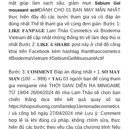
mặt giúp làm sạch sâu, giảm mụn 𝗦𝗲́𝗯𝗶𝘂𝗺 𝗚𝗲𝗹
𝗺𝗼𝘂𝘀𝘀𝗮𝗻𝘁 𝗮𝗰𝘁𝗶𝗳DÀNH CHO 01 BẠN MAY MẮN NHẤT
thực hiện đầy đủ các bước tham gia và có đáp án
đúng nhất Thể lệ tham gia vô cùng đơn giản: Bước 1:
𝐋𝐈𝐊𝐄 𝐅𝐀𝐍𝐏𝐀𝐆𝐄 Lam Thảo Cosmetics và Bioderma
Vietnam để cập nhật những thông tin về làm đẹp thú vị
nhất Bước 2: 𝐋𝐈𝐊𝐄 & 𝐒𝐇𝐀𝐑𝐄 post này ở chế độ công
khai trên Facebook kèm hashtag #lamthaocosmetics
#BiodermaVietnam #SebiumGelMoussantActif
Bước 3: 𝐂𝐎𝐌𝐌𝐄𝐍𝐓 Đáp án đúng nhất + 1 𝐒𝐎̂́ 𝐌𝐀𝐘
𝐌𝐀̆́𝐍 (100 → 999) + 𝐓𝐀𝐆 03 người bạn để cùng tham
gia minigame nhé THỜI GIAN DIỄN RA MINIGAME
TỪ 19/04 26/04/2024 đó nha Lam Thảo sẽ chọn bạn
chiến thắng dựa trên kết quả quay số tại
https://shopxuhuong.com/lamdep1lemonadecosmetics
/ và công bố ngày 27/04/2024 nhé Lưu ý: Comment
hợp lệ là khi đúng cú pháp, không chỉnh sửa, thực
hiện đủ các bước theo yêu cầu của chương trình Nếu