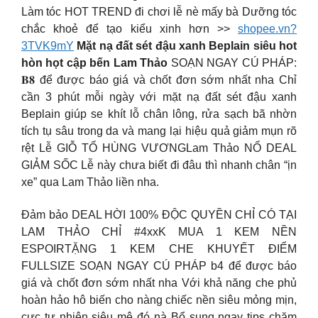
Làm tóc HOT TREND đi chơi lễ nè mấy bà Dưỡng tóc
chắc khoẻ để tạo kiểu xinh hơn >>
shopee.vn?
3TVK9mY
Mặt nạ đất sét đậu xanh Beplain siêu hot
hòn họt cập bến Lam Thảo
SOẠN NGAY CÚ PHÁP:
𝐁𝟖 để được báo giá và chốt đơn sớm nhất nha Chỉ
cần 3 phút mỗi ngày với mặt nạ đất sét đậu xanh
Beplain giúp se khít lỗ chân lông, rửa sạch bã nhờn
tích tụ sâu trong da và mang lại hiệu quả giảm mụn rõ
rệt Lễ GIỖ TỔ HÙNG VƯƠNGLam Thảo NỔ DEAL
GIẢM SỐC Lễ này chưa biết đi đâu thì nhanh chân “ịn
xe” qua Lam Thảo liền nha.
Đảm bảo DEAL HỜI 100% ĐỘC QUYỀN CHỈ CÓ TẠI
LAM THẢO CHỈ #4xxK MUA 1 KEM NỀN
ESPOIRTẶNG 1 KEM CHE KHUYẾT ĐIỂM
FULLSIZE SOẠN NGAY CÚ PHÁP b4 để được báo
giá và chốt đơn sớm nhất nha Với khả năng che phủ
hoàn hảo hô biến cho nàng chiếc nền siêu mỏng mịn,
cực tự nhiên siêu mê đó nà Bổ sung ngay tips chăm