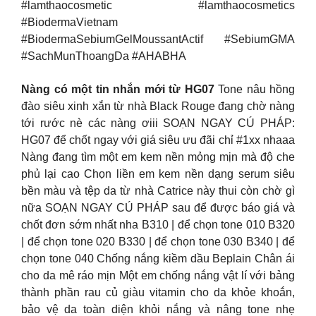
#lamthaocosmetic #lamthaocosmetics
#BiodermaVietnam
#BiodermaSebiumGelMoussantActif #SebiumGMA
#SachMunThoangDa #AHABHA
Nàng có một tin nhắn mới từ HG07
Tone nâu hồng
đào siêu xinh xắn từ nhà Black Rouge đang chờ nàng
tới rước nè các nàng ơiii SOẠN NGAY CÚ PHÁP:
HG07 để chốt ngay với giá siêu ưu đãi chỉ #1xx nhaaa
Nàng đang tìm một em kem nền mỏng mịn mà độ che
phủ lại cao Chọn liền em kem nền dạng serum siêu
bền màu và tệp da từ nhà Catrice này thui còn chờ gì
nữa SOẠN NGAY CÚ PHÁP sau để được báo giá và
chốt đơn sớm nhất nha B310 | để chọn tone 010 B320
| để chọn tone 020 B330 | để chọn tone 030 B340 | để
chọn tone 040 Chống nắng kiềm dầu Beplain Chân ái
cho da mê ráo mịn Một em chống nắng vật lí với bảng
thành phần rau củ giàu vitamin cho da khỏe khoắn,
bảo vệ da toàn diện khỏi nắng và nâng tone nhẹ