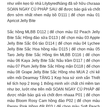
như viên kẹo từ nhà LilybyredNàng đã sở hữu chưaaa
SOẠN NGAY CÚ PHÁP SAU để được báo giá và chốt
đơn sớm nhất nhen mấy bồ D111 | để chọn màu 01
Apricot Jelly Bite
Sắc hồng MLBB D112 | để chọn màu 02 Peach Jelly
Bite Sắc Hồng đào sữa D113 | để chọn màu 03 Apple
Jelly Bite Sắc Đỏ táo D114 | để chọn màu 04 Lychee
Jelly Bite Sắc Hoa hồng nâu D115 | để chọn màu 05
Taro Jelly Bite Sắc Hồng tím MLBB D116 | để chọn
màu 06 Kaya Jelly Bite Sắc Nâu trầm D117 | để chọn
màu 07 Plum Jelly Bite Sắc Hồng mận D118 | để chọn
màu 08 Grape Jelly Bite Sắc Hồng nho MUA 2 chì kẻ
viền môi Dearmay TẶNG 1 Kẹp hoa sứ xinh xắn Thiết
kế tích hợp 2 trong 1 thông minh với chất chì mềm tan
như bơ, lướt nhẹ trên môi SOẠN NGAY CÚ PHÁP để
được nhận báo giá và chốt đơn nhaaa P01 | để chọn
màu Bloom Rosy Cam hồng đào P02 | để chọn màu
Peony Pink Hồng đất P03 | để chọn màu Soft Peach