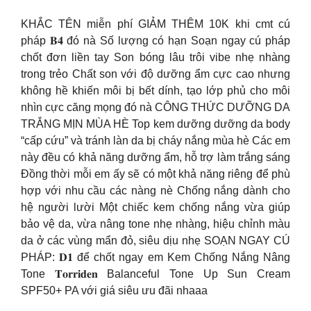
KHẮC TÊN miễn phí GIẢM THÊM 10K khi cmt cú
pháp 𝐁𝟒 đó nà Số lượng có hạn Soạn ngay cú pháp
chốt đơn liền tay Son bóng lâu trôi vibe nhẹ nhàng
trong trẻo Chất son với độ dưỡng ẩm cực cao nhưng
không hề khiến môi bị bết dính, tạo lớp phủ cho môi
nhìn cực căng mọng đó nà CÔNG THỨC DƯỠNG DA
TRẮNG MỊN MÙA HÈ Top kem dưỡng dưỡng da body
“cấp cứu” và tránh làn da bị cháy nắng mùa hè Các em
này đều có khả năng dưỡng ẩm, hỗ trợ làm trắng sáng
Đồng thời mỗi em ấy sẽ có một khả năng riêng để phù
hợp với nhu cầu các nàng nè Chống nắng dành cho
hệ người lười Một chiếc kem chống nắng vừa giúp
bảo vệ da, vừa nâng tone nhẹ nhàng, hiệu chỉnh màu
da ở các vùng mẩn đỏ, siêu dịu nhẹ SOẠN NGAY CÚ
PHÁP: 𝐃𝟏 để chốt ngay em Kem Chống Nắng Nâng
Tone 𝐓𝐨𝐫𝐫𝐢𝐝𝐞𝐧 Balanceful Tone Up Sun Cream
SPF50+ PA với giá siêu ưu đãi nhaaa