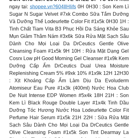
ngay tại:
shopee.vn?604IlHlifs
0H 0H30 : Son Kem Lì
Sugar N Sugar Velvet #7xk Combo Sữa Tắm Dưỡng
Và Dưỡng Thể Lodeurlette Color Fit #1x5k 0H30 1H :
Tinh Chất Tiam Vita B3 Phục Hồi Da Sáng Khỏe Sau
Mụn Giảm Thâm Nám #3x6k Sữa Rửa Mặt Sạch Sâu
Dành Cho Mọi Loại Da DrCeutics Gentle Olive
Cleansing Foam #1x5k 9H 10H : Rửa Mặt Dạng Gel
Cosrx Low pH Good Morning Gel Cleanser #1x9k Kem
Dưỡng Cấp Ẩm DrCeutics Dual Urea Moisture
Replenishing Cream 5% #9xk 10% #1x9k 12H 12H30
: Xịt Khoáng Cấp Ẩm Làm Dịu Da Evoluderm
Atomiseur Eau Pure #1x3k (400ml) Nước Hoa Club
De Nuit Intense EDP Women #5x4k 18H 21H : Son
Kem Lì Black Rouge Double Layer #1x4k Tinh Dầu
Dưỡng Tóc Hương Nước Hoa Lodeurlette Color Fit
Perfume Hair Serum #1x5k 21H 22H : Sữa Rửa Mặt
Sạch Sâu Dành Cho Mọi Loại Da DrCeutics Gentle
Olive Cleansing Foam #1x5k Son Tint Dearmay La