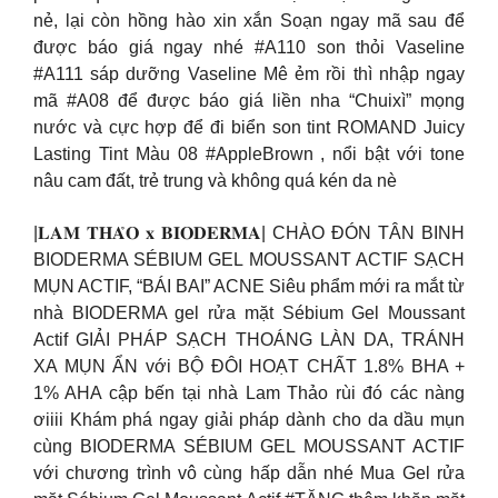
nẻ, lại còn hồng hào xin xắn Soạn ngay mã sau để
được báo giá ngay nhé #A110 son thỏi Vaseline
#A111 sáp dưỡng Vaseline Mê ẻm rồi thì nhập ngay
mã #A08 để được báo giá liền nha “Chuixì” mọng
nước và cực hợp để đi biển son tint ROMAND Juicy
Lasting Tint Màu 08 #AppleBrown , nổi bật với tone
nâu cam đất, trẻ trung và không quá kén da nè
|𝐋𝐀𝐌 𝐓𝐇𝐀̉𝐎 𝐱 𝐁𝐈𝐎𝐃𝐄𝐑𝐌𝐀| CHÀO ĐÓN TÂN BINH
BIODERMA SÉBIUM GEL MOUSSANT ACTIF SẠCH
MỤN ACTIF, “BÁI BAI” ACNE Siêu phẩm mới ra mắt từ
nhà BIODERMA gel rửa mặt Sébium Gel Moussant
Actif GIẢI PHÁP SẠCH THOÁNG LÀN DA, TRÁNH
XA MỤN ẨN với BỘ ĐÔI HOẠT CHẤT 1.8% BHA +
1% AHA cập bến tại nhà Lam Thảo rùi đó các nàng
ơiiii Khám phá ngay giải pháp dành cho da dầu mụn
cùng BIODERMA SÉBIUM GEL MOUSSANT ACTIF
với chương trình vô cùng hấp dẫn nhé Mua Gel rửa