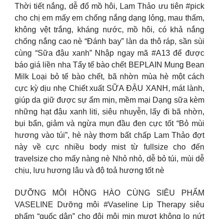
Thời tiết nắng, dễ đổ mồ hôi, Lam Thảo ưu tiên #pick
cho chị em mấy em chống nắng dạng lỏng, mau thấm,
không vệt trắng, kháng nước, mồ hôi, có khả nắng
chống nắng cao nè “Đánh bay” làn da thô ráp, sần sùi
cùng “Sữa đậu xanh” Nhập ngay mã #A13 để được
báo giá liền nha Tẩy tế bào chết BEPLAIN Mung Bean
Milk Loại bỏ tế bào chết, bã nhờn mùa hè một cách
cực kỳ dịu nhẹ Chiết xuất SỮA ĐẬU XANH, mát lành,
giúp da giữ được sự ẩm mịn, mềm mại Dạng sữa kèm
những hạt đậu xanh liti, siêu nhuyễn, lấy đi bã nhờn,
bụi bẩn, giảm và ngừa mụn đầu đen cực tốt “Bỏ mùi
hương vào túi”, hè này thơm bất chấp Lam Thảo đợt
này về cực nhiều body mist từ fullsize cho đến
travelsize cho mấy nàng nè Nhỏ nhỏ, dễ bỏ túi, mùi dễ
chịu, lưu hương lâu và độ toả hương tốt nè
DƯỠNG MÔI HỒNG HÀO CÙNG SIÊU PHẨM
VASELINE Dưỡng môi #Vaseline Lip Therapy siêu
phẩm “quốc dân” cho đôi môi mịn mượt không lo nứt