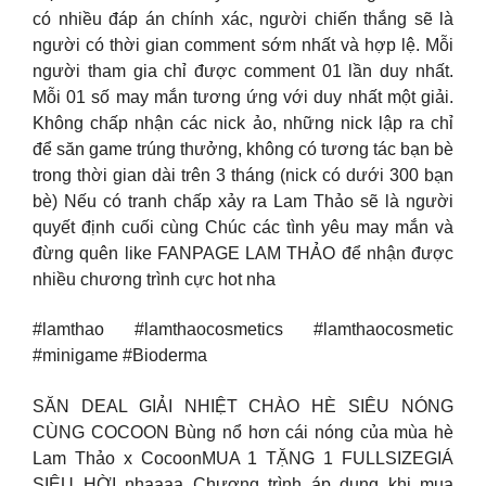
có nhiều đáp án chính xác, người chiến thắng sẽ là
người có thời gian comment sớm nhất và hợp lệ. Mỗi
người tham gia chỉ được comment 01 lần duy nhất.
Mỗi 01 số may mắn tương ứng với duy nhất một giải.
Không chấp nhận các nick ảo, những nick lập ra chỉ
để săn game trúng thưởng, không có tương tác bạn bè
trong thời gian dài trên 3 tháng (nick có dưới 300 bạn
bè) Nếu có tranh chấp xảy ra Lam Thảo sẽ là người
quyết định cuối cùng Chúc các tình yêu may mắn và
đừng quên like FANPAGE LAM THẢO để nhận được
nhiều chương trình cực hot nha
#lamthao #lamthaocosmetics #lamthaocosmetic
#minigame #Bioderma
SĂN DEAL GIẢI NHIỆT CHÀO HÈ SIÊU NÓNG
CÙNG COCOON Bùng nổ hơn cái nóng của mùa hè
Lam Thảo x CocoonMUA 1 TẶNG 1 FULLSIZEGIÁ
SIÊU HỜI nhaaaa Chương trình áp dụng khi mua