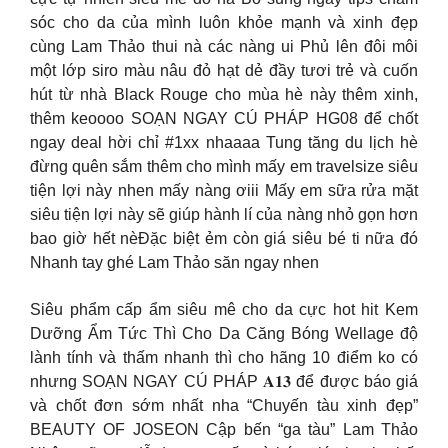
sóc cho da của mình luôn khỏe mạnh và xinh đẹp
cùng Lam Thảo thui nà các nàng ui Phủ lên đôi môi
một lớp siro màu nâu đỏ hạt dẻ đầy tươi trẻ và cuốn
hút từ nhà Black Rouge cho mùa hè này thêm xinh,
thêm keoooo SOẠN NGAY CÚ PHÁP HG08 để chốt
ngay deal hời chỉ #1xx nhaaaa Tung tăng du lịch hè
đừng quên sắm thêm cho mình mấy em travelsize siêu
tiện lợi này nhen mấy nàng ơiii Mấy em sữa rửa mặt
siêu tiện lợi này sẽ giúp hành lí của nàng nhỏ gọn hơn
bao giờ hết nèĐặc biệt ẻm còn giá siêu bé ti nữa đó
Nhanh tay ghé Lam Thảo săn ngay nhen
Siêu phẩm cấp ẩm siêu mê cho da cực hot hit Kem
Dưỡng Ẩm Tức Thì Cho Da Căng Bóng Wellage độ
lành tính và thấm nhanh thì cho hãng 10 điểm ko có
nhưng SOẠN NGAY CÚ PHÁP 𝐀𝟏𝟑 để được báo giá
và chốt đơn sớm nhất nha “Chuyến tàu xinh đẹp”
BEAUTY OF JOSEON Cập bến “ga tàu” Lam Thảo