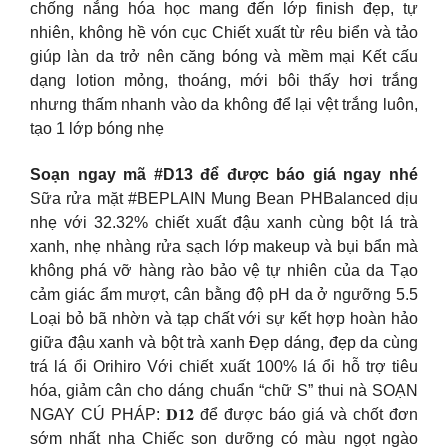
chống nắng hóa học mang đến lớp finish đẹp, tự
nhiên, không hề vón cục Chiết xuất từ rêu biển và tảo
giúp làn da trở nên căng bóng và mềm mại Kết cấu
dạng lotion mỏng, thoáng, mới bôi thấy hơi trắng
nhưng thấm nhanh vào da không để lại vệt trắng luôn,
tạo 1 lớp bóng nhẹ
Soạn ngay mã #D13 để được báo giá ngay nhé
Sữa rửa mặt #BEPLAIN Mung Bean PHBalanced dịu
nhẹ với 32.32% chiết xuất đậu xanh cùng bột lá trà
xanh, nhẹ nhàng rửa sạch lớp makeup và bụi bẩn mà
không phá vỡ hàng rào bảo vệ tự nhiên của da Tạo
cảm giác ẩm mượt, cân bằng độ pH da ở ngưỡng 5.5
Loại bỏ bã nhờn và tạp chất với sự kết hợp hoàn hảo
giữa đậu xanh và bột trà xanh Đẹp dáng, đẹp da cùng
trá lá ổi Orihiro Với chiết xuất 100% lá ổi hỗ trợ tiêu
hóa, giảm cân cho dáng chuẩn “chữ S” thui nà SOẠN
NGAY CÚ PHÁP: 𝐃𝟏𝟐 để được báo giá và chốt đơn
sớm nhất nha Chiếc son dưỡng có màu ngọt ngào