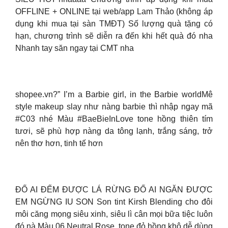
OFFLINE + ONLINE tại web/app Lam Thảo (không áp
dụng khi mua tại sàn TMĐT) Số lượng quà tặng có
hạn, chương trình sẽ diễn ra đến khi hết quà đó nha
Nhanh tay săn ngay tại CMT nha
shopee.vn?” I’m a Barbie girl, in the Barbie worldMê
style makeup slay như nàng barbie thì nhập ngay mã
#C03 nhé Màu #BaeBieInLove tone hồng thiên tím
tươi, sẽ phù hợp nàng da tông lạnh, trắng sáng, trở
nên thơ hơn, tinh tế hơn
ĐỐ AI ĐẾM ĐƯỢC LÁ RỪNG ĐỐ AI NGĂN ĐƯỢC
EM NGỪNG IU SON Son tint Kirsh Blending cho đôi
môi căng mọng siêu xinh, siêu lì cân mọi bữa tiệc luôn
đó nà Màu 06 Neutral Rose, tone đỏ hồng khô dễ dùng