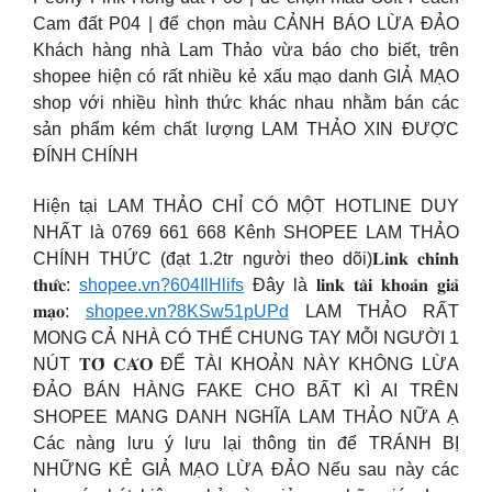
Cam đất P04 | để chọn màu CẢNH BÁO LỪA ĐẢO
Khách hàng nhà Lam Thảo vừa báo cho biết, trên
shopee hiện có rất nhiều kẻ xấu mạo danh GIẢ MẠO
shop với nhiều hình thức khác nhau nhằm bán các
sản phẩm kém chất lượng LAM THẢO XIN ĐƯỢC
ĐÍNH CHÍNH
Hiện tại LAM THẢO CHỈ CÓ MỘT HOTLINE DUY
NHẤT là 0769 661 668 Kênh SHOPEE LAM THẢO
CHÍNH THỨC (đạt 1.2tr người theo dõi)𝐋𝐢𝐧𝐤 𝐜𝐡𝐢́𝐧𝐡
𝐭𝐡𝐮̛́𝐜:
shopee.vn?604IlHlifs
Đây là 𝐥𝐢𝐧𝐤 𝐭𝐚̀𝐢 𝐤𝐡𝐨𝐚̉𝐧 𝐠𝐢𝐚̉
𝐦𝐚̣𝐨:
shopee.vn?8KSw51pUPd
LAM THẢO RẤT
MONG CẢ NHÀ CÓ THỂ CHUNG TAY MỖI NGƯỜI 1
NÚT 𝐓𝐎̂́ 𝐂𝐀́𝐎 ĐỂ TÀI KHOẢN NÀY KHÔNG LỪA
ĐẢO BÁN HÀNG FAKE CHO BẤT KÌ AI TRÊN
SHOPEE MANG DANH NGHĨA LAM THẢO NỮA Ạ
Các nàng lưu ý lưu lại thông tin để TRÁNH BỊ
NHỮNG KẺ GIẢ MẠO LỪA ĐẢO Nếu sau này các