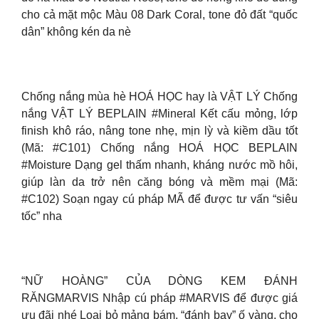
cho cả mặt mộc Màu 08 Dark Coral, tone đỏ đất “quốc
dân” không kén da nè
Chống nắng mùa hè HOÁ HỌC hay là VẬT LÝ Chống
nắng VẬT LÝ BEPLAIN #Mineral Kết cấu mỏng, lớp
finish khô ráo, nâng tone nhẹ, mịn lỳ và kiềm dầu tốt
(Mã: #C101) Chống nắng HOÁ HỌC BEPLAIN
#Moisture Dạng gel thấm nhanh, kháng nước mồ hôi,
giúp làn da trở nên căng bóng và mềm mại (Mã:
#C102) Soạn ngay cú pháp MÃ để được tư vấn “siêu
tốc” nha
“NỮ HOÀNG” CỦA DÒNG KEM ĐÁNH
RĂNGMARVIS Nhập cú pháp #MARVIS để được giá
ưu đãi nhé Loại bỏ mảng bám, “đánh bay” ố vàng, cho