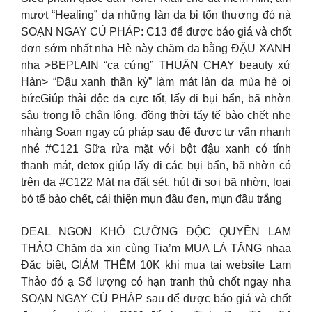
mượt “Healing” da những làn da bị tổn thương đó nà
SOẠN NGAY CÚ PHÁP: C13 để được báo giá và chốt
đơn sớm nhất nha Hè này chăm da bằng ĐẬU XANH
nha >BEPLAIN “cạ cứng” THUẦN CHAY beauty xứ
Hàn> “Đậu xanh thần kỳ” làm mát làn da mùa hè oi
bứcGiúp thải độc da cực tốt, lấy đi bụi bẩn, bã nhờn
sâu trong lỗ chân lông, đồng thời tẩy tế bào chết nhẹ
nhàng Soạn ngay cú pháp sau để được tư vấn nhanh
nhé #C121 Sữa rửa mặt với bột đậu xanh có tính
thanh mát, detox giúp lấy đi các bụi bẩn, bã nhờn có
trên da #C122 Mặt nạ đất sét, hút đi sợi bã nhờn, loại
bỏ tế bào chết, cải thiện mụn đầu đen, mụn đầu trắng
DEAL NGON KHÓ CƯỠNG ĐỘC QUYỀN LAM
THẢO Chăm da xịn cùng Tia’m MUA LÀ TẶNG nhaa
Đặc biệt, GIẢM THÊM 10K khi mua tại website Lam
Thảo đó ạ Số lượng có hạn tranh thủ chốt ngay nha
SOẠN NGAY CÚ PHÁP sau để được báo giá và chốt