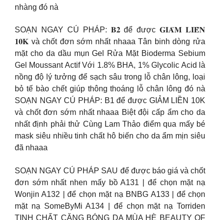
nhàng đó nà
SOẠN NGAY CÚ PHÁP: 𝐁𝟐 để được 𝐆𝐈𝐀̉𝐌 𝐋𝐈𝐄̂̀𝐍
𝟏𝟎𝐊 và chốt đơn sớm nhất nhaaa Tân binh dòng rửa
mặt cho da dầu mụn Gel Rửa Mặt Bioderma Sebium
Gel Moussant Actif Với 1.8% BHA, 1% Glycolic Acid là
nồng độ lý tưởng để sạch sâu trong lỗ chân lông, loại
bỏ tế bào chết giúp thông thoáng lỗ chân lông đó nà
SOẠN NGAY CÚ PHÁP: B1 để được GIẢM LIỀN 10K
và chốt đơn sớm nhất nhaaa Biệt đội cấp ẩm cho da
nhất định phải thử Cùng Lam Thảo điểm qua mấy bé
mask siêu nhiều tinh chất hô biến cho da ẩm mịn siêu
đã nhaaa
SOẠN NGAY CÚ PHÁP SAU để được báo giá và chốt
đơn sớm nhất nhen mấy bồ A131 | để chọn mặt nạ
Wonjin A132 | để chọn mặt nạ BNBG A133 | để chọn
mặt nạ SomeByMi A134 | để chọn mặt nạ Torriden
TINH CHẤT CĂNG BÓNG DA MÙA HÈ BEAUTY OF