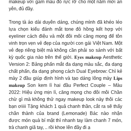
makeup với gam màu đỏ rực rỡ cho một năm mới an
yên, đủ đầy.
Trong tà áo dài duyên dáng, chúng mình đã khéo léo
lựa chọn kiểu đánh mắt tone đỏ hồng kết hợp với
eyeliner cách điệu và một đôi môi căng mọng để tôn
vinh trọn vẹn vẻ đẹp của người con gái Việt Nam. Một
vẻ đẹp riêng biệt mà không cần phải so sánh với bất
kỳ quốc gia nào trên thế giới. 𝐄𝐲𝐞𝐬 𝐦𝐚𝐤𝐞𝐮𝐩 Aesthetic
Version 2: Bảng phấn mắt đa dạng màu sắc, đa dạng
chất phấn, đa dạng phong cách Dual Eyebrow: Chì kẻ
mày 2 đầu giúp định hình và tạo dáng lông mày 𝐋𝐢𝐩𝐬
𝐦𝐚𝐤𝐞𝐮𝐩 Son kem lì hai đầu Perfect Couple – Màu
2022: Hiệu ứng mịn lì, căng mọng cho đôi môi Chần
chừ gì mà không thử ngay makeup look này thôi các
bạn ơiiii Tặng khách 1 quả chanh thần, cắt ra sẽ thấy
chân thành của brand (Lemonade) Bác nào nhận
được món quà bí mật thì nhanh tay làm chanh 7 món,
trà chanh giã tay, .. rồi khoe lên đây đi ạ