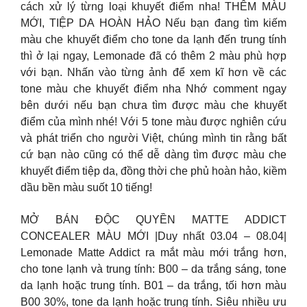
cách xử lý từng loại khuyết điểm nha! THÊM MÀU
MỚI, TIỆP DA HOÀN HẢO Nếu bạn đang tìm kiếm
màu che khuyết điểm cho tone da lạnh đến trung tính
thì ở lại ngay, Lemonade đã có thêm 2 màu phù hợp
với bạn. Nhấn vào từng ảnh để xem kĩ hơn về các
tone màu che khuyết điểm nha Nhớ comment ngay
bên dưới nếu bạn chưa tìm được màu che khuyết
điểm của mình nhé! Với 5 tone màu được nghiên cứu
và phát triển cho người Việt, chúng mình tin rằng bất
cứ bạn nào cũng có thể dễ dàng tìm được màu che
khuyết điểm tiệp da, đồng thời che phủ hoàn hảo, kiềm
dầu bền màu suốt 10 tiếng!
MỞ BÁN ĐỘC QUYỀN MATTE ADDICT
CONCEALER MÀU MỚI |Duy nhất 03.04 – 08.04|
Lemonade Matte Addict ra mắt màu mới trắng hơn,
cho tone lạnh và trung tính: B00 – da trắng sáng, tone
da lạnh hoặc trung tính. B01 – da trắng, tối hơn màu
B00 30%, tone da lạnh hoặc trung tính. Siêu nhiều ưu