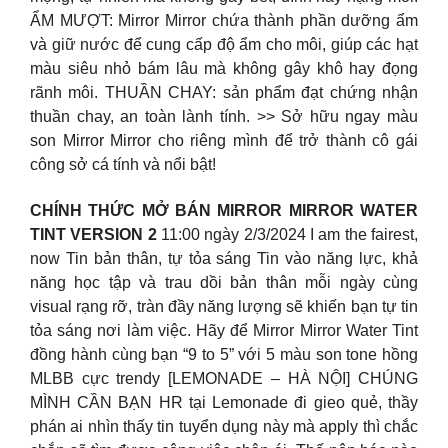
ẨM MƯỢT: Mirror Mirror chứa thành phần dưỡng ẩm
và giữ nước để cung cấp độ ẩm cho môi, giúp các hạt
màu siêu nhỏ bám lâu mà không gây khô hay đọng
rãnh môi. THUẦN CHAY: sản phẩm đạt chứng nhận
thuần chay, an toàn lành tính. >> Sở hữu ngay màu
son Mirror Mirror cho riêng mình để trở thành cô gái
công sở cá tính và nổi bật!
CHÍNH THỨC MỞ BÁN MIRROR MIRROR WATER
TINT VERSION 2
11:00 ngày 2/3/2024 I am the fairest,
now Tin bản thân, tự tỏa sáng Tin vào năng lực, khả
năng học tập và trau dồi bản thân mỗi ngày cùng
visual rạng rỡ, tràn đầy năng lượng sẽ khiến bạn tự tin
tỏa sáng nơi làm việc. Hãy để Mirror Mirror Water Tint
đồng hành cùng bạn “9 to 5” với 5 màu son tone hồng
MLBB cực trendy [LEMONADE – HÀ NỘI] CHÚNG
MÌNH CẦN BẠN HR tại Lemonade đi gieo quẻ, thầy
phán ai nhìn thấy tin tuyển dụng này mà apply thì chắc