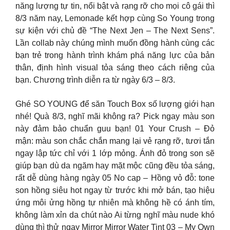
năng lượng tự tin, nổi bật và rạng rỡ cho mọi cô gái thì
8/3 năm nay, Lemonade kết hợp cùng So Young trong
sự kiện với chủ đề “The Next Jen – The Next Sens”.
Lần collab này chúng mình muốn đồng hành cùng các
bạn trẻ trong hành trình khám phá năng lực của bản
thân, định hình visual tỏa sáng theo cách riêng của
bạn. Chương trình diễn ra từ ngày 6/3 – 8/3.
Ghé SO YOUNG để săn Touch Box số lượng giới hạn
nhé! Quà 8/3, nghĩ mãi không ra? Pick ngay màu son
này đảm bảo chuẩn guu bạn! 01 Your Crush – Đỏ
mận: màu son chắc chắn mang lại vẻ rạng rỡ, tươi tắn
ngay lập tức chỉ với 1 lớp mỏng. Ánh đỏ trong son sẽ
giúp bạn dù da ngăm hay mặt mộc cũng đều tỏa sáng,
rất dễ dùng hàng ngày 05 No cap – Hồng vỏ đỗ: tone
son hồng siêu hot ngay từ trước khi mở bán, tạo hiệu
ứng môi ửng hồng tự nhiên mà không hề có ánh tím,
không làm xỉn da chút nào Ai từng nghĩ màu nude khó
dùng thì thử ngay Mirror Mirror Water Tint 03 – My Own