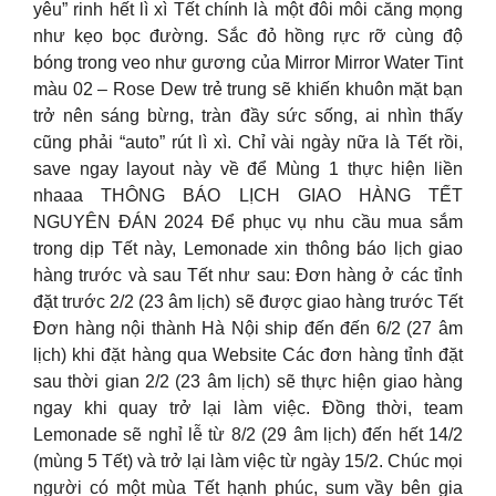
yêu” rinh hết lì xì Tết chính là một đôi môi căng mọng
như kẹo bọc đường. Sắc đỏ hồng rực rỡ cùng độ
bóng trong veo như gương của Mirror Mirror Water Tint
màu 02 – Rose Dew trẻ trung sẽ khiến khuôn mặt bạn
trở nên sáng bừng, tràn đầy sức sống, ai nhìn thấy
cũng phải “auto” rút lì xì. Chỉ vài ngày nữa là Tết rồi,
save ngay layout này về để Mùng 1 thực hiện liền
nhaaa THÔNG BÁO LỊCH GIAO HÀNG TẾT
NGUYÊN ĐÁN 2024 Để phục vụ nhu cầu mua sắm
trong dịp Tết này, Lemonade xin thông báo lịch giao
hàng trước và sau Tết như sau: Đơn hàng ở các tỉnh
đặt trước 2/2 (23 âm lịch) sẽ được giao hàng trước Tết
Đơn hàng nội thành Hà Nội ship đến đến 6/2 (27 âm
lịch) khi đặt hàng qua Website Các đơn hàng tỉnh đặt
sau thời gian 2/2 (23 âm lịch) sẽ thực hiện giao hàng
ngay khi quay trở lại làm việc. Đồng thời, team
Lemonade sẽ nghỉ lễ từ 8/2 (29 âm lịch) đến hết 14/2
(mùng 5 Tết) và trở lại làm việc từ ngày 15/2. Chúc mọi
người có một mùa Tết hạnh phúc, sum vầy bên gia