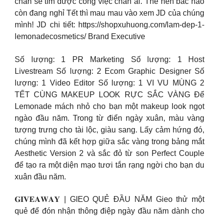
chắn sẽ tìm được công việc chân ái. Thế nên bác nào
còn đang nghỉ Tết thì mau mau vào xem JD của chúng
mình! JD chi tiết: https://shopxuhuong.com/lam-dep-1-
lemonadecosmetics/ Brand Executive
Số lượng: 1 PR Marketing Số lượng: 1 Host
Livestream Số lượng: 2 Ecom Graphic Designer Số
lượng: 1 Video Editor Số lượng: 1 VI VU MÙNG 2
TẾT CÙNG MAKEUP LOOK RỰC SẮC VÀNG Để
Lemonade mách nhỏ cho bạn một makeup look ngọt
ngào đầu năm. Trong từ điển ngày xuân, màu vàng
tượng trưng cho tài lộc, giàu sang. Lấy cảm hứng đó,
chúng mình đã kết hợp giữa sắc vàng trong bảng mắt
Aesthetic Version 2 và sắc đỏ từ son Perfect Couple
để tạo ra một diện mạo tươi tắn rạng ngời cho bạn du
xuân đầu năm.
𝐆𝐈𝐕𝐄𝐀𝐖𝐀𝐘 | GIEO QUẺ ĐẦU NĂM Gieo thử một
quẻ để đón nhận thông điệp ngày đầu năm dành cho