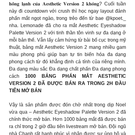
𝐡𝐨̂̀𝐧𝐠 𝐥𝐚̣𝐧𝐡 𝐜𝐮̉𝐚 𝐀𝐞𝐬𝐭𝐡𝐞𝐭𝐢𝐜 𝐕𝐞𝐫𝐬𝐢𝐨𝐧 𝟐 𝐤𝐡𝐨̂𝐧𝐠? Cuối tuần
này đi countdown với crush thì học ngay layout đánh
phấn mắt ngọt ngào, trong trẻo đến từ bae @kpoet._
nha. Lemonade đã cho ra mắt Aesthetic Eyeshadow
Palette Version 2 với tinh thần tôn vinh sự đa dạng ở
mỗi bản thể. Vẫn lấy cảm hứng từ bài bố cục trong mỹ
thuật, bảng mắt Aesthetic Version 2 mang nhiều gam
màu phong phú giúp bạn tự tin biến hóa đa dạng
phong cách từ đó khẳng định cá tính của riêng mình.
Đa dạng màu sắc Đa dạng chất phấn Đa dạng phong
cách
1000 BẢNG PHẤN MẮT AESTHETIC
VERSION 2 ĐÃ ĐƯỢC BÁN RA TRONG 2H ĐẦU
TIÊN MỞ BÁN
Vậy là sản phẩm được đón chờ nhất trong dịp Noel
vừa qua – Aesthetic Eyeshadow Palette Version 2 đã
chính thức mở bán. Hơn 1000 bảng mắt đã được bán
ra chỉ trong 2 giờ đầu tiên livestream mở bán. Đội ngũ
nhà Chanh rất hạnh phúc vì nhận được sự ủng hộ và