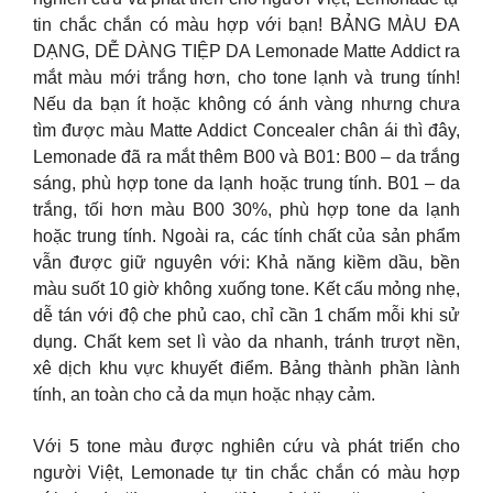
tin chắc chắn có màu hợp với bạn! BẢNG MÀU ĐA
DẠNG, DỄ DÀNG TIỆP DA Lemonade Matte Addict ra
mắt màu mới trắng hơn, cho tone lạnh và trung tính!
Nếu da bạn ít hoặc không có ánh vàng nhưng chưa
tìm được màu Matte Addict Concealer chân ái thì đây,
Lemonade đã ra mắt thêm B00 và B01: B00 – da trắng
sáng, phù hợp tone da lạnh hoặc trung tính. B01 – da
trắng, tối hơn màu B00 30%, phù hợp tone da lạnh
hoặc trung tính. Ngoài ra, các tính chất của sản phẩm
vẫn được giữ nguyên với: Khả năng kiềm dầu, bền
màu suốt 10 giờ không xuống tone. Kết cấu mỏng nhẹ,
dễ tán với độ che phủ cao, chỉ cần 1 chấm mỗi khi sử
dụng. Chất kem set lì vào da nhanh, tránh trượt nền,
xê dịch khu vực khuyết điểm. Bảng thành phần lành
tính, an toàn cho cả da mụn hoặc nhạy cảm.
Với 5 tone màu được nghiên cứu và phát triển cho
người Việt, Lemonade tự tin chắc chắn có màu hợp