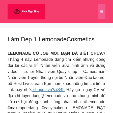
Chuyển
đến
Menu
nội
dung
Làm Đẹp 1 LemonadeCosmetics
LEMONADE CÓ JOB MỚI, BẠN ĐÃ BIẾT CHƯA?
Tháng 4 này, Lemonade đang tìm kiếm những đồng
đội tại các vị trí: Nhân viên Sửa hình ảnh và dựng
video – Editor Nhân viên Quay chụp – Cameraman
Nhân viên Truyền thông nội bộ Nhân viên Đào tạo nội
bộ Host Livestream Bạn tham khảo thông tin chi tiết ở
link này nhé:
shopee.vn?/xS4b
Hãy gửi ngay CV về
địa chỉ
tuyendung@lemonade.vn
cho chúng mình để
có cơ hội đồng hành cùng nhau nha. #Lemonade
#makeupdedang #easymakeup LEMONADE ĐẠT