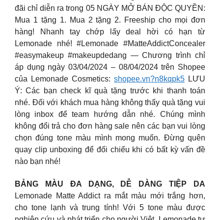
đãi chỉ diễn ra trong 05 NGÀY MỞ BÁN ĐỘC QUYỀN:
Mua 1 tặng 1. Mua 2 tặng 2. Freeship cho mọi đơn
hàng! Nhanh tay chớp lấy deal hời có hạn từ
Lemonade nhé! #Lemonade #MatteAddictConcealer
#easymakeup #makeupdedang — Chương trình chỉ
áp dụng ngày 03/04/2024 – 08/04/2024 trên Shopee
của Lemonade Cosmetics:
shopee.vn?n8kqpk5
LƯU
Ý: Các bạn check kĩ quà tặng trước khi thanh toán
nhé. Đối với khách mua hàng không thấy quà tặng vui
lòng inbox để team hướng dẫn nhé. Chúng mình
không đổi trả cho đơn hàng sale nên các bạn vui lòng
chọn đúng tone màu mình mong muốn. Đừng quên
quay clip unboxing để đối chiếu khi có bất kỳ vấn đề
nào bạn nhé!
BẢNG MÀU ĐA DẠNG, DỄ DÀNG TIỆP DA
Lemonade Matte Addict ra mắt màu mới trắng hơn,
cho tone lạnh và trung tính! Với 5 tone màu được
nghiên cứu và phát triển cho người Việt, Lemonade tự