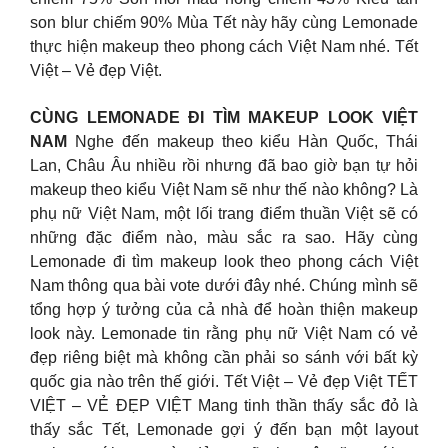
son blur chiếm 90% Mùa Tết này hãy cùng Lemonade
thực hiện makeup theo phong cách Việt Nam nhé. Tết
Việt – Vẻ đẹp Việt.
CÙNG LEMONADE ĐI TÌM MAKEUP LOOK VIỆT
NAM
Nghe đến makeup theo kiểu Hàn Quốc, Thái
Lan, Châu Âu nhiều rồi nhưng đã bao giờ bạn tự hỏi
makeup theo kiểu Việt Nam sẽ như thế nào không? Là
phụ nữ Việt Nam, một lối trang điểm thuần Việt sẽ có
những đặc điểm nào, màu sắc ra sao. Hãy cùng
Lemonade đi tìm makeup look theo phong cách Việt
Nam thông qua bài vote dưới đây nhé. Chúng mình sẽ
tổng hợp ý tưởng của cả nhà để hoàn thiện makeup
look này. Lemonade tin rằng phụ nữ Việt Nam có vẻ
đẹp riêng biệt mà không cần phải so sánh với bất kỳ
quốc gia nào trên thế giới. Tết Việt – Vẻ đẹp Việt TẾT
VIỆT – VẺ ĐẸP VIỆT Mang tinh thần thấy sắc đỏ là
thấy sắc Tết, Lemonade gợi ý đến bạn một layout