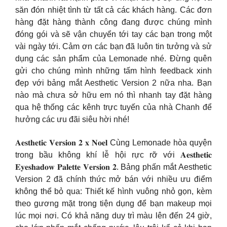
săn đón nhiệt tình từ tất cả các khách hàng. Các đơn
hàng đặt hàng thành công đang được chúng mình
đóng gói và sẽ vận chuyển tới tay các bạn trong một
vài ngày tới. Cảm ơn các bạn đã luôn tin tưởng và sử
dụng các sản phẩm của Lemonade nhé. Đừng quên
gửi cho chúng mình những tấm hình feedback xinh
đẹp với bảng mắt Aesthetic Version 2 nữa nha. Bạn
nào mà chưa sở hữu em nó thì nhanh tay đặt hàng
qua hệ thống các kênh trực tuyến của nhà Chanh để
hưởng các ưu đãi siêu hời nhé!
𝐀𝐞𝐬𝐭𝐡𝐞𝐭𝐢𝐜 𝐕𝐞𝐫𝐬𝐢𝐨𝐧 𝟐 𝐱 𝐍𝐨𝐞𝐥 Cùng Lemonade hòa quyện
trong bầu không khí lễ hội rực rỡ với 𝐀𝐞𝐬𝐭𝐡𝐞𝐭𝐢𝐜
𝐄𝐲𝐞𝐬𝐡𝐚𝐝𝐨𝐰 𝐏𝐚𝐥𝐞𝐭𝐭𝐞 𝐕𝐞𝐫𝐬𝐢𝐨𝐧 𝟐. Bảng phấn mắt Aesthetic
Version 2 đã chính thức mở bán với nhiều ưu điểm
không thể bỏ qua: Thiết kế hình vuông nhỏ gọn, kèm
theo gương mặt trong tiện dụng để bạn makeup mọi
lúc mọi nơi. Có khả năng duy trì màu lên đến 24 giờ,