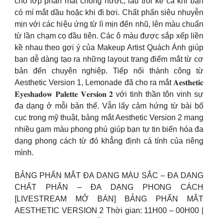
cho lớp phấn mắt chống nước, lâu trôi kể cả khi bạn
có mí mắt dầu hoặc khi đi bơi. Chất phấn siêu nhuyễn
mịn với các hiệu ứng từ lì mịn đến nhũ, lên màu chuẩn
từ lần chạm cọ đầu tiên. Các ô màu được sắp xếp liền
kề nhau theo gợi ý của Makeup Artist Quách Ánh giúp
bạn dễ dàng tạo ra những layout trang điểm mắt từ cơ
bản đến chuyên nghiệp. Tiếp nối thành công từ
Aesthetic Version 1, Lemonade đã cho ra mắt 𝐀𝐞𝐬𝐭𝐡𝐞𝐭𝐢𝐜
𝐄𝐲𝐞𝐬𝐡𝐚𝐝𝐨𝐰 𝐏𝐚𝐥𝐞𝐭𝐭𝐞 𝐕𝐞𝐫𝐬𝐢𝐨𝐧 𝟐 với tinh thần tôn vinh sự
đa dạng ở mỗi bản thể. Vẫn lấy cảm hứng từ bài bố
cục trong mỹ thuật, bảng mắt Aesthetic Version 2 mang
nhiều gam màu phong phú giúp bạn tự tin biến hóa đa
dạng phong cách từ đó khẳng định cá tính của riêng
mình.
BẢNG PHẤN MẮT ĐA DẠNG MÀU SẮC – ĐA DẠNG
CHẤT PHẤN – ĐA DẠNG PHONG CÁCH
[LIVESTREAM MỞ BÁN] BẢNG PHẤN MẮT
AESTHETIC VERSION 2 Thời gian: 11H00 – 00H00 |