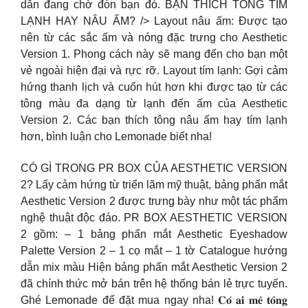
dẫn đang chờ đón bạn đó. BẠN THÍCH TÔNG TÍM
LẠNH HAY NÂU ẤM? /> Layout nâu ấm: Được tạo
nên từ các sắc ấm và nóng đặc trưng cho Aesthetic
Version 1. Phong cách này sẽ mang đến cho bạn một
vẻ ngoài hiện đại và rực rỡ. Layout tím lạnh: Gợi cảm
hứng thanh lịch và cuốn hút hơn khi được tạo từ các
tông màu đa dạng từ lạnh đến ấm của Aesthetic
Version 2. Các bạn thích tông nâu ấm hay tím lạnh
hơn, bình luận cho Lemonade biết nha!
CÓ GÌ TRONG PR BOX CỦA AESTHETIC VERSION
2? Lấy cảm hứng từ triển lãm mỹ thuật, bảng phấn mắt
Aesthetic Version 2 được trưng bày như một tác phẩm
nghệ thuật độc đáo. PR BOX AESTHETIC VERSION
2 gồm: – 1 bảng phấn mắt Aesthetic Eyeshadow
Palette Version 2 – 1 cọ mắt – 1 tờ Catalogue hướng
dẫn mix màu Hiện bảng phấn mắt Aesthetic Version 2
đã chính thức mở bán trên hệ thống bán lẻ trực tuyến.
Ghé Lemonade để đặt mua ngay nha! 𝐂𝐨́ 𝐚𝐢 𝐦𝐞̂ 𝐭𝐨̂𝐧𝐠