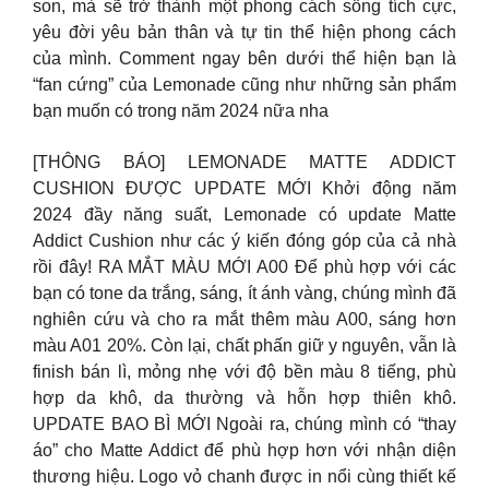
son, mà sẽ trở thành một phong cách sống tích cực,
yêu đời yêu bản thân và tự tin thể hiện phong cách
của mình. Comment ngay bên dưới thể hiện bạn là
“fan cứng” của Lemonade cũng như những sản phẩm
bạn muốn có trong năm 2024 nữa nha
[THÔNG BÁO] LEMONADE MATTE ADDICT
CUSHION ĐƯỢC UPDATE MỚI Khởi động năm
2024 đầy năng suất, Lemonade có update Matte
Addict Cushion như các ý kiến đóng góp của cả nhà
rồi đây! RA MẮT MÀU MỚI A00 Để phù hợp với các
bạn có tone da trắng, sáng, ít ánh vàng, chúng mình đã
nghiên cứu và cho ra mắt thêm màu A00, sáng hơn
màu A01 20%. Còn lại, chất phấn giữ y nguyên, vẫn là
finish bán lì, mỏng nhẹ với độ bền màu 8 tiếng, phù
hợp da khô, da thường và hỗn hợp thiên khô.
UPDATE BAO BÌ MỚI Ngoài ra, chúng mình có “thay
áo” cho Matte Addict để phù hợp hơn với nhận diện
thương hiệu. Logo vỏ chanh được in nổi cùng thiết kế