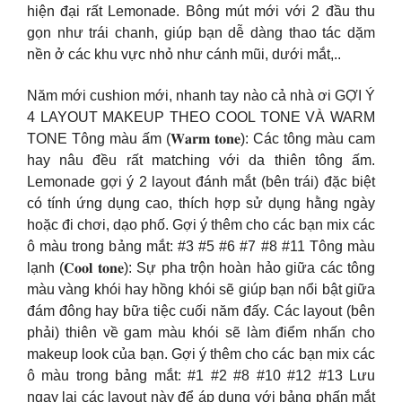
hiện đại rất Lemonade. Bông mút mới với 2 đầu thu
gọn như trái chanh, giúp bạn dễ dàng thao tác dặm
nền ở các khu vực nhỏ như cánh mũi, dưới mắt,..
Năm mới cushion mới, nhanh tay nào cả nhà ơi ️GỢI Ý
4 LAYOUT MAKEUP THEO COOL TONE VÀ WARM
TONE Tông màu ấm (𝐖𝐚𝐫𝐦 𝐭𝐨𝐧𝐞): Các tông màu cam
hay nâu đều rất matching với da thiên tông ấm.
Lemonade gợi ý 2 layout đánh mắt (bên trái) đặc biệt
có tính ứng dụng cao, thích hợp sử dụng hằng ngày
hoặc đi chơi, dạo phố. Gợi ý thêm cho các bạn mix các
ô màu trong bảng mắt: #3 #5 #6 #7 #8 #11 Tông màu
lạnh (𝐂𝐨𝐨𝐥 𝐭𝐨𝐧𝐞): Sự pha trộn hoàn hảo giữa các tông
màu vàng khói hay hồng khói sẽ giúp bạn nổi bật giữa
đám đông hay bữa tiệc cuối năm đấy. Các layout (bên
phải) thiên về gam màu khói sẽ làm điểm nhấn cho
makeup look của bạn. Gợi ý thêm cho các bạn mix các
ô màu trong bảng mắt: #1 #2 #8 #10 #12 #13 Lưu
ngay lại các layout này để áp dụng với bảng phấn mắt