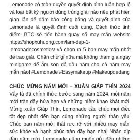
Lemonade có toàn quyền quyết định bình luận hợp lệ
và loại bất kỳ người dùng trúng giải nào nếu phát hiện
gian lận để đảm bảo công bằng và quyết định của
Lemonade là quyết định cuối cùng. Cách thức tính
điểm: BTC sẽ tiến hành quay số may mắn website
https://shopxuhuong.com/lam-dep-1-
lemonadecosmetics/ và chọn ra 5 bạn may mắn nhất
để trao giải. Chần chừ gì nữa mà không tham gia ngay
minigame để ẵm son đỏ đầu năm cho cả năm may
mắn nào! #Lemonade #Easymakeup #Makeupdedang
CHÚC MỪNG NĂM MỚI – XUÂN GIÁP THÌN 2024
Vậy là đã chính thức bước sang năm 2024, một năm
mới tràn đầy hứa hẹn và những niềm khao khát mới.
Mừng xuân Giáp Thìn, Lemonade cầu chúc mọi điều
tốt đẹp nhất đến bạn cùng những người thân yêu!
Chúc bạn năm mới thật rực rỡ với nhiều may mắn,
sức khỏe và hạnh phúc tràn đầy bạn nha! Nhân dịp
đầu năm mới, Lemonade cũng muốn gửi đến những