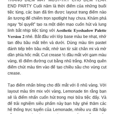
END PARTY Cuối năm là thời điểm của những buổi
tiệc tùng, các bạn đã tìm được layout trang điểm nào
ấn tượng để chiếm trọn spotlight hay chưa. Khám phá
ngay “bí quyết” tạo ra một diện mạo cuốn hút và lung
linh bắt nhịp tiệc tùng với 𝐀𝐞𝐬𝐭𝐡𝐞𝐭𝐢𝐜 𝐄𝐲𝐞𝐬𝐡𝐚𝐝𝐨𝐰 𝐏𝐚𝐥𝐞𝐭𝐭𝐞
𝐕𝐞𝐫𝐬𝐢𝐨𝐧 𝟐 nhé. Bắt đầu với lớp base màu be nhạt, nhớ
tan đều bầu mắt trên và dưới. Dùng màu tím pastel
đánh tiếp trên bầu mắt, nhớ tan từ sát chân mi và mờ
dần phía hốc mắt. Cut crease ½ đầu mắt với gam màu
vàng, tô điểm đường cut bằng nhũ trắng. Không quên
điểm chút màu tím vào để tạo chiều sâu cho vùng cut
crease.
Tạo điểm nhấn bling cho đôi mắt với ô nhũ vàng. Với
layout màu tím mix với vàng, Lemonade tin rằng bạn
sẽ là điểm nhấn cuốn hút trong mọi bữa tiệc đấy. Và
để trải nghiệm siêu phẩm này bạn hãy ghé thăm các
hệ thống trực tuyến của Lemonade, nhiều ưu đãi hấp