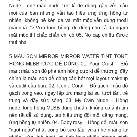
Nude. Tone màu nude cực kì dễ dùng, gần với màu
môi của bạn nhưng vẫn tạo hiệu ứng ửng hồng tự
nhiên, không hề kén da và mặt mộc vẫn dùng thoải
mái nhá :”> Vừa tone hồng, dễ dùng cho cả da ngăm
mặt mộc thì chắc chắn chỉ có 05. No cap chiều được
thui nha
5 MÀU SON MIRROR MIRROR WATER TINT TONE
HỒNG MLBB CỰC DỄ DÙNG 01. Your Crush – Đỏ
mận: màu son đỏ pha ánh hồng cực kì dễ thương, đây
chính là màu son dễ dàng cân hết mọi layout makeup
và outfit của bạn. 02. Iconic Coral – Đỏ gạch: màu đỏ
gạch trong veo, ngay lập tức mang lại sự tươi tắn, trẻ
trung và đầy sức sống. 03. My Own Nude – Hồng
nude: tone hồng MLBB đúng chuẩn, không có ánh tím
nên rất dễ sử dụng, tạo hiệu ứng đôi môi căng mọng,
ửng hồng tự nhiên. 04. Baby rosy – Hồng đỏ: màu son
“ngọt ngào” nhất trong bộ sưu tập, vừa nhẹ nhàng tự