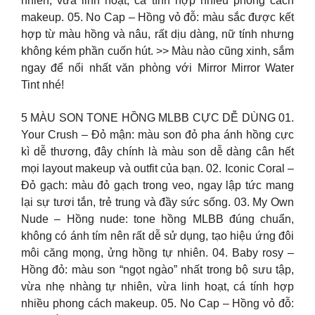
nhiên, vừa linh hoạt, cá tính hợp nhiều phong cách
makeup. 05. No Cap – Hồng vỏ đỗ: màu sắc được kết
hợp từ màu hồng và nâu, rất dịu dàng, nữ tính nhưng
không kém phần cuốn hút. >> Màu nào cũng xinh, sắm
ngay để nổi nhất văn phòng với Mirror Mirror Water
Tint nhé!
5 MÀU SON TONE HỒNG MLBB CỰC DỄ DÙNG 01.
Your Crush – Đỏ mận: màu son đỏ pha ánh hồng cực
kì dễ thương, đây chính là màu son dễ dàng cân hết
mọi layout makeup và outfit của bạn. 02. Iconic Coral –
Đỏ gạch: màu đỏ gạch trong veo, ngay lập tức mang
lại sự tươi tắn, trẻ trung và đầy sức sống. 03. My Own
Nude – Hồng nude: tone hồng MLBB đúng chuẩn,
không có ánh tím nên rất dễ sử dụng, tạo hiệu ứng đôi
môi căng mọng, ửng hồng tự nhiên. 04. Baby rosy –
Hồng đỏ: màu son “ngọt ngào” nhất trong bộ sưu tập,
vừa nhẹ nhàng tự nhiên, vừa linh hoạt, cá tính hợp
nhiều phong cách makeup. 05. No Cap – Hồng vỏ đỗ: