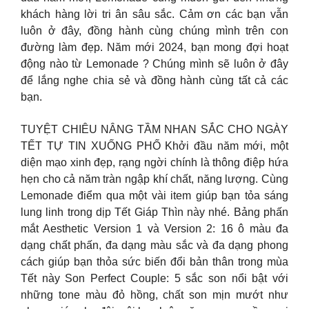
khách hàng lời tri ân sâu sắc. Cảm ơn các bạn vẫn
luôn ở đây, đồng hành cùng chúng mình trên con
đường làm đẹp. Năm mới 2024, bạn mong đợi hoạt
động nào từ Lemonade ? Chúng mình sẽ luôn ở đây
để lắng nghe chia sẻ và đồng hành cùng tất cả các
bạn.
TUYỆT CHIÊU NÂNG TẦM NHAN SẮC CHO NGÀY
TẾT TỰ TIN XUỐNG PHỐ Khởi đầu năm mới, một
diện mạo xinh đẹp, rạng ngời chính là thông điệp hứa
hẹn cho cả năm tràn ngập khí chất, năng lượng. Cùng
Lemonade điểm qua một vài item giúp bạn tỏa sáng
lung linh trong dịp Tết Giáp Thìn này nhé. Bảng phấn
mắt Aesthetic Version 1 và Version 2: 16 ô màu đa
dạng chất phấn, đa dạng màu sắc và đa dạng phong
cách giúp bạn thỏa sức biến đổi bản thân trong mùa
Tết này Son Perfect Couple: 5 sắc son nổi bật với
những tone màu đỏ hồng, chất son mịn mướt như