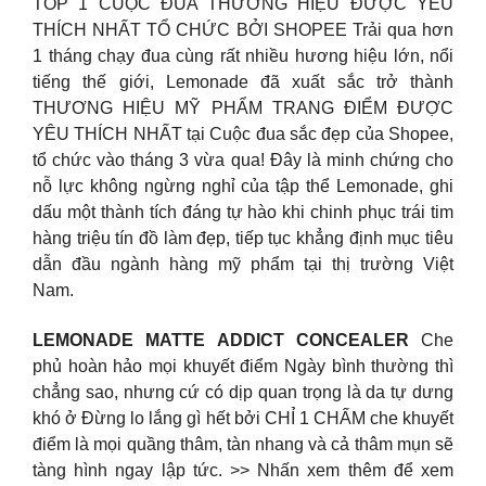
TOP 1 CUỘC ĐUA THƯƠNG HIỆU ĐƯỢC YÊU
THÍCH NHẤT TỔ CHỨC BỞI SHOPEE Trải qua hơn
1 tháng chạy đua cùng rất nhiều hương hiệu lớn, nổi
tiếng thế giới, Lemonade đã xuất sắc trở thành
THƯƠNG HIỆU MỸ PHẨM TRANG ĐIỂM ĐƯỢC
YÊU THÍCH NHẤT tại Cuộc đua sắc đẹp của Shopee,
tổ chức vào tháng 3 vừa qua! Đây là minh chứng cho
nỗ lực không ngừng nghỉ của tập thể Lemonade, ghi
dấu một thành tích đáng tự hào khi chinh phục trái tim
hàng triệu tín đồ làm đẹp, tiếp tục khẳng định mục tiêu
dẫn đầu ngành hàng mỹ phẩm tại thị trường Việt
Nam.
LEMONADE MATTE ADDICT CONCEALER
Che
phủ hoàn hảo mọi khuyết điểm Ngày bình thường thì
chẳng sao, nhưng cứ có dịp quan trọng là da tự dưng
khó ở Đừng lo lắng gì hết bởi CHỈ 1 CHẤM che khuyết
điểm là mọi quầng thâm, tàn nhang và cả thâm mụn sẽ
tàng hình ngay lập tức. >> Nhấn xem thêm để xem