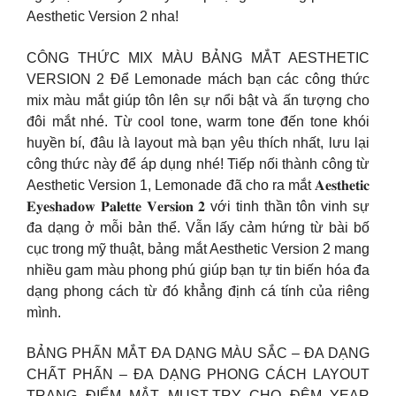
Aesthetic Version 2 nha!
CÔNG THỨC MIX MÀU BẢNG MẮT AESTHETIC
VERSION 2 Để Lemonade mách bạn các công thức
mix màu mắt giúp tôn lên sự nổi bật và ấn tượng cho
đôi mắt nhé. Từ cool tone, warm tone đến tone khói
huyền bí, đâu là layout mà bạn yêu thích nhất, lưu lại
công thức này để áp dụng nhé! Tiếp nối thành công từ
Aesthetic Version 1, Lemonade đã cho ra mắt 𝐀𝐞𝐬𝐭𝐡𝐞𝐭𝐢𝐜
𝐄𝐲𝐞𝐬𝐡𝐚𝐝𝐨𝐰 𝐏𝐚𝐥𝐞𝐭𝐭𝐞 𝐕𝐞𝐫𝐬𝐢𝐨𝐧 𝟐 với tinh thần tôn vinh sự
đa dạng ở mỗi bản thể. Vẫn lấy cảm hứng từ bài bố
cục trong mỹ thuật, bảng mắt Aesthetic Version 2 mang
nhiều gam màu phong phú giúp bạn tự tin biến hóa đa
dạng phong cách từ đó khẳng định cá tính của riêng
mình.
BẢNG PHẤN MẮT ĐA DẠNG MÀU SẮC – ĐA DẠNG
CHẤT PHẤN – ĐA DẠNG PHONG CÁCH LAYOUT
TRANG ĐIỂM MẮT MUST-TRY CHO ĐÊM YEAR