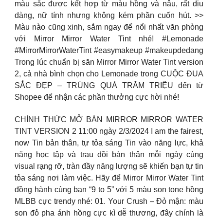
màu sắc được kết hợp từ màu hồng và nâu, rất dịu
dàng, nữ tính nhưng không kém phần cuốn hút. >>
Màu nào cũng xinh, sắm ngay để nổi nhất văn phòng
với Mirror Mirror Water Tint nhé! #Lemonade
#MirrorMirrorWaterTint #easymakeup #makeupdedang
Trong lúc chuẩn bị săn Mirror Mirror Water Tint version
2, cả nhà bình chọn cho Lemonade trong CUỘC ĐUA
SẮC ĐẸP – TRÚNG QUÀ TRĂM TRIỆU đến từ
Shopee để nhận các phần thưởng cực hời nhé!
CHÍNH THỨC MỞ BÁN MIRROR MIRROR WATER
TINT VERSION 2 11:00 ngày 2/3/2024 I am the fairest,
now Tin bản thân, tự tỏa sáng Tin vào năng lực, khả
năng học tập và trau dồi bản thân mỗi ngày cùng
visual rạng rỡ, tràn đầy năng lượng sẽ khiến bạn tự tin
tỏa sáng nơi làm việc. Hãy để Mirror Mirror Water Tint
đồng hành cùng bạn “9 to 5” với 5 màu son tone hồng
MLBB cực trendy nhé: 01. Your Crush – Đỏ mận: màu
son đỏ pha ánh hồng cực kì dễ thương, đây chính là