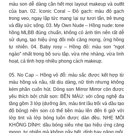
màu son dễ dàng cân hết mọi layout makeup và outfit
của bạn. 02. Iconic Coral – Đỏ gạch: màu đỏ gạch
trong veo, ngay lập tức mang lại sự tươi tắn, trẻ trung
và đầy sức sống. 03. My Own Nude – Hồng nude: tone
hồng MLBB đúng chuẩn, không có ánh tím nên rất dễ
sử dụng, tạo hiệu ứng đôi môi căng mọng, ửng hồng
tự nhiên. 04. Baby rosy – Hồng đỏ: màu son “ngọt
ngào” nhất trong bộ sưu tập, vừa nhẹ nhàng, vừa linh
hoạt, cá tính hợp nhiều phong cách makeup.
05. No Cap – Hồng vỏ đỗ: màu sắc được kết hợp từ
màu hồng và nâu, rất dịu dàng, nữ tính nhưng không
kém phần cuốn hút. Dòng son Mirror Mirror còn được
yêu thích bởi chất son: BỀN MÀU: với công nghệ đa
tầng gồm 3 lớp (dưỡng ẩm, màu tint lâu trôi và dầu tạo
độ bóng) nên son có thể bền màu lên đến 6 giờ với
lớp tint và lớp bóng luôn được dàn đều. NHẸ MÔI
KHÔNG DÍNH: dầu bóng siêu nhẹ tạo hiệu ứng căng
mọng, tự nhiên mà không gây bết, dính hay nặng môi.