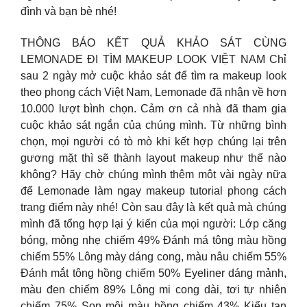
đình và bạn bè nhé!
THÔNG BÁO KẾT QUẢ KHẢO SÁT CÙNG
LEMONADE ĐI TÌM MAKEUP LOOK VIỆT NAM Chỉ
sau 2 ngày mở cuộc khảo sát để tìm ra makeup look
theo phong cách Việt Nam, Lemonade đã nhận về hơn
10.000 lượt bình chọn. Cảm ơn cả nhà đã tham gia
cuộc khảo sát ngắn của chúng mình. Từ những bình
chọn, mọi người có tò mò khi kết hợp chúng lại trên
gương mặt thì sẽ thành layout makeup như thế nào
không? Hãy chờ chúng mình thêm môt vài ngày nữa
để Lemonade làm ngay makeup tutorial phong cách
trang điểm này nhé! Còn sau đây là kết quả mà chúng
mình đã tổng hợp lại ý kiến của mọi người: Lớp căng
bóng, mỏng nhẹ chiếm 49% Đánh má tông màu hồng
chiếm 55% Lông mày dáng cong, màu nâu chiếm 55%
Đánh mắt tông hồng chiếm 50% Eyeliner dáng mảnh,
màu đen chiếm 89% Lông mi cong dài, tơi tự nhiên
chiếm 75% Son môi màu hồng chiếm 43% Kiểu tan