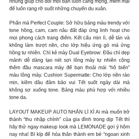
nhung giúp cho đôi môi bạn luôn căng mọng, mềm mại
để luôn rạng rỡ suốt những chuyến du xuân.
Phấn má Perfect Couple: Sở hữu bảng màu trendy với
tone hồng, cam, cam nâu đất đáp ứng linh hoạt cho
mọi phong cách trang điểm. Kết cấu mịn lì, dễ tán và
không làm trượt nền, cho lớp hiệu ứng gò má ửng
hồng tự nhiên. Chì kẻ mày Dual Eyebrow: Đầu chì dẹp
mảnh dễ dàng tạo nét sợi lông mày tự nhiên cộng
thêm đầu mascara mày để bạn thoải mái “hô biến”
màu lông mày. Cushion Supermatte: Cho lớp nền ráo
mịn, kiềm dầu đảm bảo vui Tết suốt ngày dài mà
không sợ xuống tone. Bảng màu phù hợp với nhiều
tone da.
LAYOUT MAKEUP AUTO NHẬN LÌ XÌ Ai mà muốn trở
thành “thu nhập chính” của gia đình trong dịp Tết thì
hãy thử ngay makeup look mà LEMONADE gợi ý hôm
nay nha! Bí kíp để hóa thân thành em bé “ngoan xinh