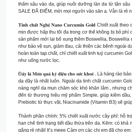
thấm sâu vào da, giúp nuôi dưỡng làn da từ tận sâu
SALE ĐÃ ĐIỂM, mời mọi người vào săn ạ. Vẫn là rẻ nhất 
𝐓𝐢𝐧𝐡 𝐜𝐡𝐚̂́𝐭 𝐍𝐠𝐡𝐞̣̂ 𝐍𝐚𝐧𝐨 𝐂𝐮𝐫𝐜𝐮𝐦𝐢𝐧 𝐆𝐨
mịn được hấp thu tối đa trong cơ thể không bị bỏ phí 
sản phẩm mới lại bổ xung thêm Boswellia, Boswellia
như bảo vệ sụn, giảm đau, cải thiện các bệnh ngoài 
hoàn toàn tạp chất, chỉ chiết xuất tinh tuý curcumin 
như uống nước lọc.
Đ𝐚̂𝐲 𝐥𝐚̀ 𝐌𝐨́𝐧 𝐪𝐮𝐚̀ 𝐤𝐲̀ 𝐝𝐢𝐞̣̂𝐮 𝐜𝐡𝐨 𝐬𝐮̛́𝐜 𝐤
dạ dầy là nhất luôn. Ngoài da tinh chất curcum
nàng nghĩ da mụn chăm sóc khó khăn lắm , nhưng chỉ
đến từ thương hiệu mỹ phẩm Simple, giúp kiềm dầu, 
Prebiotic từ thực vật, Niacinamide (Vitamin B3) sẽ gi
Thành phần chính: 5% chiết xuất nước cây phỉ: hỗ tr
hạn chế tình trạng tiết dầu thừa trên da. Kẽm: có khả
gắng rẻ nhất! It’s meee Cảm ơn các chị em đã cho em n