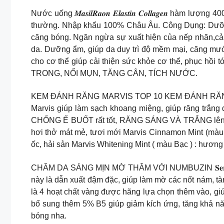
Nước uống 𝑴𝒂𝒔𝒊𝒍𝑹𝒂𝒐𝒏 𝑬𝒍𝒂𝒔𝒕𝒊𝒏 𝑪𝒐𝒍𝒍𝒂𝒈
thường. Nhập khẩu 100% Châu Âu. Công Dụng: Dưỡng d
căng bóng. Ngăn ngừa sự xuất hiện của nếp nhăn,cải 
da. Dưỡng ẩm, giúp da duy trì độ mềm mại, căng mướt
cho cơ thể giúp cải thiện sức khỏe cơ thể, phục h
TRONG, NỔI MỤN, TĂNG CÂN, TÍCH NƯỚC.
KEM ĐÁNH RĂNG MARVIS TOP 10 KEM ĐÁNH RĂNG TỐT 
Marvis giúp làm sạch khoang miệng, giúp răng trắng 
CHỐNG Ế BUỐT rất tốt, RĂNG SÁNG VÀ TRẮNG lên Mar
hơi thở mát mẻ, tươi mới Marvis Cinnamon Mint (mà
ốc, hải sản Marvis Whitening Mint ( màu Bạc ) : hương
CHĂM DA SÁNG MỊN MỜ THÂM VỚI NUMBUZIN 𝐒𝐞𝐫𝐮𝐦 𝐍𝐮𝐦𝐛𝐮
này là dẫn xuất đậm đặc, giúp làm mờ các nốt nám, t
là 4 hoạt chất vàng được hãng lựa chọn thêm vào, giú
bổ sung thêm 5% B5 giúp giảm kích ứng, tăng khả năn
bóng nha.