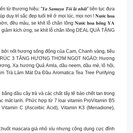
 từ thương hiệu: “𝒀𝒂 𝑺𝒂𝒎𝒂𝒚𝒂 𝑻𝒐̂𝒊 𝒍𝒂̀ 𝒏𝒉𝒂̂́𝒕” liên tục đưa
 sắc đẹp tuổi trẻ ở mọi lúc, mọi nơi ! 𝐍𝐮̛𝐨̛́𝐜 𝐡𝐨𝐚
ều màu, se khít lỗ chân lông 𝐍𝐮̛𝐨̛́𝐜 𝐡𝐨𝐚 𝐡𝐨̂̀𝐧𝐠 𝐘𝐀
dịu da giảm kích ứng, se khít lỗ chân lông DEAL QUÀ TẶNG
áng tươi mới bởi nốt hương sống động của Cam, Chanh vàng, tiêu
. CẤU TRÚC 3 TẦNG HƯƠNG THƠM NGỌT NGÀO: Hương
hương, Xạ hương Quả Amla, dầu neem, dầu mè, lô hội,
à Làm Mát Da Đầu Aromatica Tea Tree Purifying
ằng dầu cây trà và các chất tẩy tế bào chết tan trong
ác mát lạnh. Phức hợp từ 7 loại vitamin ProVitamin B5
, Vitamin C (Ascorbic Acid), Vitamin K3 (Menadione),
i các nàng dòng chuốt mascara giá nhỏ xíu nhưng công dụng cực đỉnh