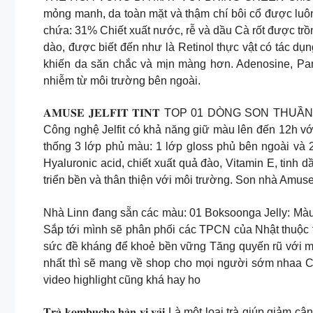
mỏng manh, da toàn mặt và thậm chí bôi cổ được 
chứa: 31% Chiết xuất nước, rễ và dầu Cà rốt được trồn
dào, được biết đến như là Retinol thực vật có tác dụn
khiến da săn chắc và mịn màng hơn. Adenosine, Pan
nhiễm từ môi trường bên ngoài.
𝐀𝐌𝐔𝐒𝐄 𝐉𝐄𝐋𝐅𝐈𝐓 𝐓𝐈𝐍𝐓 TOP 01 DÒN
Công nghệ Jelfit có khả năng giữ màu lên đến 12h với 
thống 3 lớp phủ màu: 1 lớp gloss phủ bên ngoài và
Hyaluronic acid, chiết xuất quả đào, Vitamin E, tin
triển bền và thân thiện với môi trường. Son nhà Amuse
Nhà Linn đang sẵn các màu: 01 Boksoonga Jelly: Mà
Sắp tới mình sẽ phân phối các TPCN của Nhật thuộc 
sức đề kháng để khoẻ bền vững Tăng quyến rũ với mùi
nhất thì sẽ mang về shop cho mọi người sớm nhaa Chị
video highlight cũng khá hay ho
𝐓𝐫𝐚̀ 𝐤𝐨𝐦𝐛𝐮𝐜𝐡𝐚 𝐡𝐚̀𝐧 𝐯𝐢̣ 𝐯𝐚̉𝐢 Là một loại t