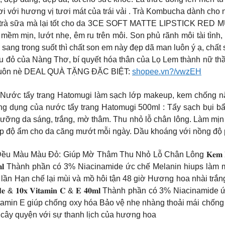
nơi với hương vị tươi mát của trái vải . Trà Kombucha dành ch
ơn trà sữa mà lại tốt cho da 3CE SOFT MATTE LIPSTICK RED MU
ềm mịn, lướt nhẹ, êm ru trên môi. Son phủ rãnh môi tài tình, k
 kì sang trong suốt thì chất son em này đẹp dã man luôn ý ạ, ch
àu đỏ của Nàng Thơ, bí quyết hóa thân của Lọ Lem thành nữ thầ
n luôn nè DEAL QUÀ TẶNG ĐẶC BIỆT:
shopee.vn?/vwzEH
Nước tẩy trang Hatomugi làm sạch lớp makeup, kem chống n
ng dụng của nước tẩy trang Hatomugi 500ml : Tẩy sạch bụi bẩn
ng da sáng, trắng, mờ thâm. Thu nhỏ lỗ chân lông. Làm mịn d
ấp độ ẩm cho da căng mướt mỗi ngày. Dầu khoáng với nồng độ
Màu Màu Đỏ: Giúp Mờ Thâm Thu Nhỏ Lỗ Chân Lông 𝐊𝐞𝐦 𝐊𝐡𝐮̛̉ 𝐌𝐮̀𝐢 𝐓𝐢𝐧𝐡 𝐂
𝐱 𝐂𝐨𝐥𝐥𝐚𝐠𝐞𝐧 𝟒𝟎𝐦𝐥 Thành phần có 3% Niacinamide ức chế Melani
lại mùi và mồ hôi tận 48 giờ Hương hoa nhài trắng và phấn 𝐊𝐞𝐦 𝐊𝐡𝐮̛̉
 𝟑% 𝐍𝐢𝐚𝐜𝐢𝐧𝐚𝐦𝐢𝐝𝐞 & 𝟏𝟎𝐱 𝐕𝐢𝐭𝐚𝐦𝐢𝐧 𝐂 & 𝐄 𝟒𝟎𝐦𝐥 Thành phần c
itamin E giúp chống oxy hóa Bảo vệ nhẹ nhàng thoải mái chống 
 cây quyện với sự thanh lịch của hương hoa