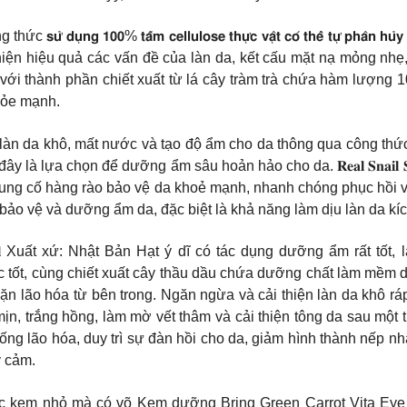
 công thức 𝘀𝘂̛̉ 𝗱𝘂̣𝗻𝗴 𝟭𝟬𝟬% 𝘁𝗮̂́𝗺 𝗰𝗲𝗹𝗹𝘂𝗹𝗼𝘀𝗲 𝘁𝗵𝘂̛̣𝗰 𝘃𝗮̣̂𝘁 𝗰𝗼́ 𝘁𝗵𝗲
thiện hiệu quả các vấn đề của làn da, kết cấu mặt nạ mỏng nh
𝐌𝐚𝐬𝐤:Mặt nạ với thành phần chiết xuất từ lá cây tràm trà chứa hà
khỏe mạnh.
ung cấp nước cho làn da khô, mất nước và tạo độ ẩm cho da thông qua cô
ựa chọn để dưỡng ẩm sâu hoản hảo cho da. 𝐑𝐞𝐚𝐥 𝐒𝐧𝐚𝐢𝐥 𝐒𝐤𝐢𝐧 𝐁
cố hàng rào bảo vệ da khoẻ mạnh, nhanh chóng phục hồi và sửa chữa 
 dịu, bảo vệ và dưỡng ẩm da, đặc biệt là khả năng làm dịu làn da 
𝐭𝐢𝐨𝐧𝐢𝐧𝐠 𝟏𝟎𝟎𝟎𝐦𝐥 Xuất xứ: Nhật Bản Hạt ý dĩ có tác dụng dưỡn
cực tốt, cùng chiết xuất cây thầu dầu chứa dưỡng chất làm mề
 lão hóa từ bên trong. Ngăn ngừa và cải thiện làn da khô ráp
ịn, trắng hồng, làm mờ vết thâm và cải thiện tông da sau một 
ống lão hóa, duy trì sự đàn hồi cho da, giảm hình thành nếp 
y cảm.
nhỏ mà có võ Kem dưỡng Bring Green Carrot Vita Eye Cre