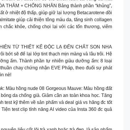
+ XÓA THÂM + CHỐNG NHĂN Bảng thành phần “khủng”,
t ở nhiệt độ thấp, giúp giữ lại lượng Betacarotene dồi
lmitate giúp cải thiện tông màu da, tăng sinh collagen
chắc khỏe, chống chọi lại với các tổn thương, viêm
ẠC NHIÊN TỪ THIẾT KẾ ĐỘC LẠ ĐẾN CHẤT SON NHA
 bớt sẽ để lại lớp tint thạch mịn màng và lâu trôi. Hệ
ưỡng ẩm. Thành phần tự nhiên giàu dưỡng ẩm: 8 loại
ần thuần chay chứng nhận EVE Pháp, theo đuổi sự phát
ôn nè!
ink: Màu hồng nude 08 Gorgeous Mauve: Màu hồng đất
 bóng da chống già. Giảm cân an toàn khoa học. Tăng
 test kỹ thêm về sản phẩm và deal giá vs hãng đc tốt
ện test clip tính năng AI video của Insta 360 đc quả
men từ nguyên liệu cốt lõi trà xanh hoặc trà đen, là sản phẩm