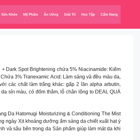
Sức Khỏe
Mỹ Phẩm
Ăn Uống
Giải Trí
Học Tập
Cẩm Nang
re + Dark Spot Brightening chứa 5% Niacinamide: Kiểm
ầu. Chứa 3% Tranexamic Acid: Làm sáng và đều màu da,
i các chất làm trắng khác: gấp 2 lần alpha arbutin,
 da sỉn màu, có đốm thâm, lỗ chân lông to DEAL QUÀ
 Ẩm, Sáng Da Hatomugi Moisturizing & Conditioning The Mist
từng ngày Xịt khoáng dưỡng ẩm sáng da chiết xuất hạt ý
hanh và sâu bên trong da Sản phẩm giúp làm mát da khi