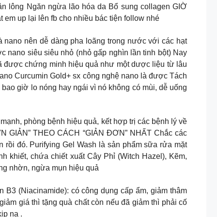
chân lông Ngăn ngừa lão hóa da Bổ sung collagen GIỜ
 em up lại lên fb cho nhiều bác tiện follow nhé
ì các hạt là nano nên dễ dàng pha loãng trong nước với các hạt
ớc nano siêu siêu nhỏ (nhỏ gấp nghìn lần tinh bột) Nay
ã được chứng minh hiệu quả như một dược liệu từ lâu
. Nano Curcumin Gold+ sx công nghệ nano là được Tách
g bao giờ lo nóng hay ngái vì nó không có mùi, dễ uống
 không lành mạnh, phòng bệnh hiệu quả, kết hợp trị các bệnh lý về
N “ĐƠN GIẢN” THEO CÁCH “GIẢN ĐƠN” NHẤT Chắc các
 rồi đó. Purifying Gel Wash là sản phẩm sữa rửa mặt
 khiết, chứa chiết xuất Cây Phỉ (Witch Hazel), Kẽm,
 bóng nhờn, ngừa mụn hiệu quả
min B3 (Niacinamide): có công dụng cấp ẩm, giảm thâm
giảm giá thì tặng quà chất còn nếu đã giảm thì phải cố
ịp nạ .