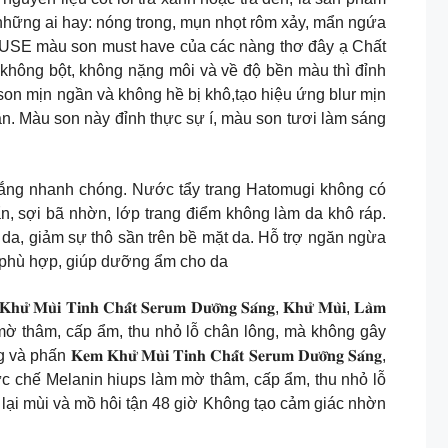
o những ai hay: nóng trong, mụn nhọt rôm xảy, mẩn ngứa
SE màu son must have của các nàng thơ đây ạ Chất
hông bột, không nặng môi và về độ bền màu thì đỉnh
ất son mịn ngần và không hề bị khô,tạo hiệu ứng blur mịn
n. Màu son này đỉnh thực sự í, màu son tươi làm sáng
ắng nhanh chóng. Nước tẩy trang Hatomugi không có
, sợi bã nhờn, lớp trang điểm không làm da khô ráp.
a, giảm sự thô sần trên bề mặt da. Hỗ trợ ngăn ngừa
 phù hợp, giúp dưỡng ẩm cho da
𝐡𝐚̂́𝐭 𝐒𝐞𝐫𝐮𝐦 𝐃𝐮̛𝐨̛̃𝐧𝐠 𝐒𝐚́𝐧𝐠, 𝐊𝐡𝐮̛̉ 𝐌𝐮̀𝐢, 𝐋𝐚̀𝐦
n hiups làm mờ thâm, cấp ẩm, thu nhỏ lỗ chân lông, mà không gây
 𝐌𝐮̀𝐢 𝐓𝐢𝐧𝐡 𝐂𝐡𝐚̂́𝐭 𝐒𝐞𝐫𝐮𝐦 𝐃𝐮̛𝐨̛̃𝐧𝐠 𝐒𝐚́𝐧𝐠,
ó 3% Niacinamide ức chế Melanin hiups làm mờ thâm, cấp ẩm, thu nhỏ lỗ
lại mùi và mồ hôi tận 48 giờ Không tạo cảm giác nhờn