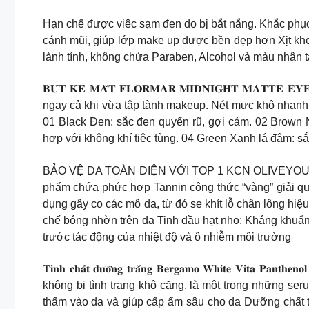
Hạn chế được viêc sạm đen do bị bắt nắng. Khắc phục 
cánh mũi, giúp lớp make up được bền đẹp hơn Xịt kh
lành tính, không chứa Paraben, Alcohol và màu nhân t
𝐁𝐔́𝐓 𝐊𝐄̉ 𝐌𝐀̆́𝐓 𝐅𝐋𝐎𝐑𝐌𝐀𝐑 𝐌𝐈𝐃𝐍𝐈𝐆𝐇𝐓 𝐌
ngay cả khi vừa tập tành makeup. Nét mực khô nhanh, 
01 Black Đen: sắc đen quyến rũ, gợi cảm. 02 Brown
hợp với không khí tiệc tùng. 04 Green Xanh lá đậm: sắc
BẢO VỆ DA TOÀN DIỆN VỚI TOP 1 KCN OLIVEYOUNG Dr
phẩm chứa phức hợp Tannin công thức “vàng” giải quy
dụng gây co các mô da, từ đó se khít lỗ chân lông hi
chế bóng nhờn trên da Tinh dầu hạt nho: Kháng khuẩn
trước tác động của nhiệt độ và ô nhiễm môi trường
𝐓𝐢𝐧𝐡 𝐜𝐡𝐚̂́𝐭 𝐝𝐮̛𝐨̛̃𝐧𝐠 𝐭𝐫𝐚̆́𝐧𝐠 𝐁𝐞𝐫𝐠𝐚𝐦𝐨 𝐖𝐡𝐢
không bị tình trạng khô căng, là một trong những ser
thấm vào da và giúp cấp ẩm sâu cho da Dưỡng chất từ 