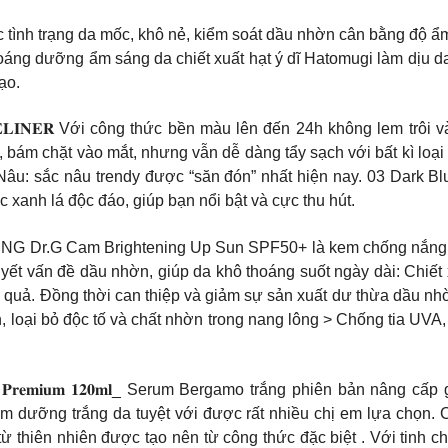
tình trạng da mốc, khô nẻ, kiểm soát dầu nhờn cân bằng độ ẩm 
oáng dưỡng ẩm sáng da chiết xuất hạt ý dĩ Hatomugi làm dịu d
ạo.
𝐓𝐓𝐄 𝐄𝐘𝐄𝐋𝐈𝐍𝐄𝐑 Với công thức bền màu lên đến 24h không le
bám chặt vào mắt, nhưng vẫn dễ dàng tẩy sạch với bất kì loại
 Nâu: sắc nâu trendy được “săn đón” nhất hiện nay. 03 Dark
 xanh lá độc đáo, giúp bạn nổi bật và cực thu hút.
.G Cam Brightening Up Sun SPF50+ là kem chống nắng vật l
ết vấn đề dầu nhờn, giúp da khô thoáng suốt ngày dài: Chiết x
ệu quả. Đồng thời can thiệp và giảm sự sản xuất dư thừa dầu n
, loại bỏ độc tố và chất nhờn trong nang lông > Chống tia UV
𝐭𝐞 𝐕𝐢𝐭𝐚 𝐏𝐚𝐧𝐭𝐡𝐞𝐧𝐨𝐥 𝐏𝐫𝐞𝐦𝐢𝐮𝐦 𝟏𝟐𝟎𝐦𝐥_ Serum Bergamo trắng
um dưỡng trắng da tuyệt với được rất nhiều chị em lựa chọn. 
thiên nhiên được tạo nên từ công thức đặc biệt . Với tinh ch