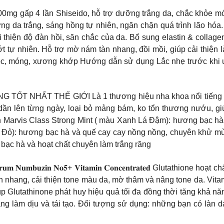
𝒏 hàm lượng 4000mg gấp 4 lần Shiseido, hỗ trợ dưỡng trắng da, chắc
a trắng, sáng hồng tự nhiên, ngăn chặn quá trình lão hóa. N
thiện độ đàn hồi, săn chắc của da. Bổ sung elastin & collagen
 tự nhiên. Hỗ trợ mờ nám tàn nhang, đồi mồi, giúp cải thiện 
ồi tóc, móng, xương khớp Hướng dẫn sử dụng Lắc nhẹ trước kh
NHẤT THẾ GIỚI Là 1 thương hiệu nha khoa nổi tiếng được 
dần lên từng ngày, loại bỏ mảng bám, ko tổn thương nướu, gi
vis Class Strong Mint ( màu Xanh Lá Đậm): hương bạc hà tr
u Đỏ): hương bạc hà và quế cay cay nồng nồng, chuyên khử m
 bạc hà và hoạt chất chuyên làm trắng răng
𝐳𝐢𝐧 𝐍𝐨𝟓+ 𝐕𝐢𝐭𝐚𝐦𝐢𝐧 𝐂𝐨𝐧𝐜𝐞𝐧𝐭𝐫𝐚𝐭𝐞𝐝 Glutathione h
àn nhang, cải thiện tone màu da, mờ thâm và nâng tone da. Vit
p Glutathinone phát huy hiệu quả tối đa đồng thời tăng khả n
g làm dịu và tái tạo. Đối tượng sử dụng: những bạn có làn da 