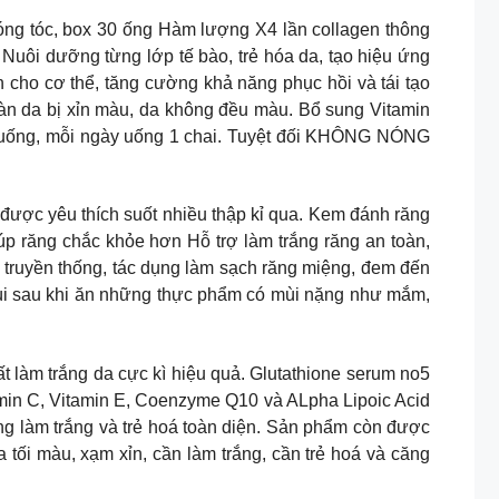
 khỏe móng tóc, box 30 ống Hàm lượng X4 lần collagen thông
uôi dưỡng từng lớp tế bào, trẻ hóa da, tạo hiệu ứng
 cho cơ thể, tăng cường khả năng phục hồi và tái tạo
làn da bị xỉn màu, da không đều màu. Bổ sung Vitamin
i uống, mỗi ngày uống 1 chai. Tuyệt đối KHÔNG NÓNG
yêu thích suốt nhiều thập kỉ qua. Kem đánh răng
úp răng chắc khỏe hơn Hỗ trợ làm trắng răng an toàn,
uyền thống, tác dụng làm sạch răng miệng, đem đến
ùi sau khi ăn những thực phẩm có mùi nặng như mắm,
oạt chất làm trắng da cực kì hiệu quả. Glutathione serum no5
amin C, Vitamin E, Coenzyme Q10 và ALpha Lipoic Acid
ăng làm trắng và trẻ hoá toàn diện. Sản phẩm còn được
tối màu, xạm xỉn, cần làm trắng, cần trẻ hoá và căng