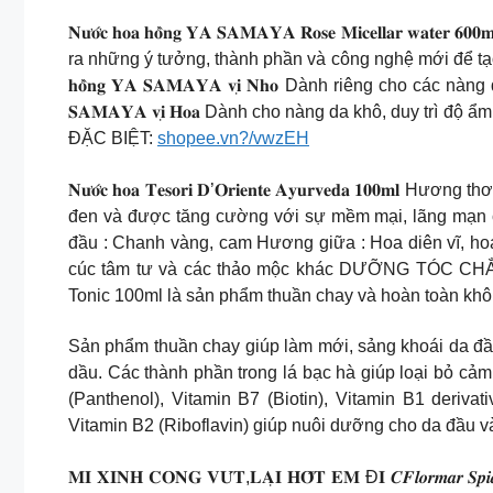
𝐍𝐮̛𝐨̛́𝐜 𝐡𝐨𝐚 𝐡𝐨̂̀𝐧𝐠 𝐘𝐀 𝐒𝐀𝐌𝐀𝐘𝐀 𝐑𝐨𝐬𝐞 𝐌𝐢𝐜𝐞𝐥𝐥𝐚𝐫
ra những ý tưởng, thành phần và công nghệ mới để tạo ra 
𝐡𝐨̂̀𝐧𝐠 𝐘𝐀 𝐒𝐀𝐌𝐀𝐘𝐀 𝐯𝐢̣ 𝐍𝐡𝐨 Dành riêng cho các n
𝐒𝐀𝐌𝐀𝐘𝐀 𝐯𝐢̣ 𝐇𝐨𝐚 Dành cho nàng da khô, duy trì
ĐẶC BIỆT:
shopee.vn?/vwzEH
𝐍𝐮̛𝐨̛́𝐜 𝐡𝐨𝐚 𝐓𝐞𝐬𝐨𝐫𝐢 𝐃’𝐎𝐫𝐢𝐞𝐧𝐭𝐞 𝐀𝐲𝐮𝐫𝐯
đen và được tăng cường với sự mềm mại, lãng 
đầu : Chanh vàng, cam Hương giữa : Hoa diên vĩ, ho
cúc tâm tư và các thảo mộc khác DƯỠNG TÓC CH
Tonic 100ml là sản phẩm thuần chay và hoàn toàn khô
Sản phẩm thuần chay giúp làm mới, sảng khoái da đầu 
dầu. Các thành phần trong lá bạc hà giúp loại bỏ cảm
(Panthenol), Vitamin B7 (Biotin), Vitamin B1 deriva
Vitamin B2 (Riboflavin) giúp nuôi dưỡng cho da đầu v
𝐌𝐈 𝐗𝐈𝐍𝐇 𝐂𝐎𝐍𝐆 𝐕𝐔́𝐓,𝐋𝐀̣𝐈 𝐇𝐎̂́𝐓 𝐄𝐌 Đ𝐈 𝑪𝑭𝒍𝒐