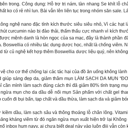
 bên trong. Công dụng: Hỗ trợ trị nám, tàn nhang Se khít lỗ 
ko có rẻ nhì lun. Bài vẫn lên liên tục trong nhóm săn sale. Lát
𝐥𝐝 Chiết xuất theo công nghệ nano đặc tính kích thước siêu siêu nhỏ, V
chút curcumin nào bị đào thải, thẩm thấu cực nhanh vì kích thư
 được mệnh danh là hòn ngọc của sa mạc, đây là thành phần đ
da. Boswellia có nhiều tác dụng dược học, nhất là chống viêm
Gold từ củ nghệ kết hợp thêm Boswellia dược liệu quý, nên khôn
𝐡𝐨𝐞̉ . Là hàng rào bảo vệ cho cơ thể chống lại các tác hại của đồ ăn uống
in Gold giúp sáng đẹp da, giảm thâm mụn LÀM SẠCH DA MỤ
 cần mình làm sạch đúng cách thì đã giảm 80% tình trạng mụn
ngừa mụn cho da dầu dễ nổi mụn Sản phẩm với chất gel thanh
úp cuốn đi bụi bẩn, tạp chất và dầu thừa, làm sạch da và giảm
ợ kiềm dầu, làm sạch sâu và thông thoáng lỗ chân lông. Vita
 năng kháng viêm từ đó ngăn ngừa mụn xuất hiện trở lại Không 
ổ inbox hum nayy, ai chưa biết deal này vào luôn điii vẫn còn k