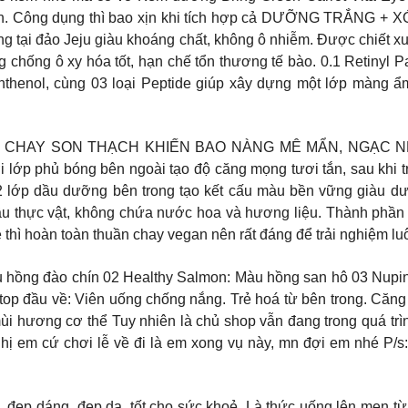
luôn. Công dụng thì bao xịn khi tích hợp cả DƯỠNG TRẮNG 
g tại đảo Jeju giàu khoáng chất, không ô nhiễm. Được chiết xuấ
g chống ô xy hóa tốt, hạn chế tổn thương tế bào. 0.1 Retinyl Pa
thenol, cùng 03 loại Peptide giúp xây dựng một lớp màng ẩm 
G SON THUẦN CHAY SON THẠCH KHIẾN BAO NÀNG MÊ MẨN, NG
lớp phủ bóng bên ngoài tạo độ căng mọng tươi tắn, sau khi trôi
 2 lớp dầu dưỡng bên trong tạo kết cấu màu bền vững giàu d
h dầu thực vật, không chứa nước hoa và hương liệu. Thành ph
 thì hoàn toàn thuần chay vegan nên rất đáng để trải nghiệm lu
u hồng đào chín 02 Healthy Salmon: Màu hồng san hô 03 Nup
top đầu về: Viên uống chống nắng. Trẻ hoá từ bên trong. Căng
 hương cơ thể Tuy nhiên là chủ shop vẫn đang trong quá trình
 em cứ chơi lễ về đi là em xong vụ này, mn đợi em nhé P/s: Ti
rà giúp giảm cân, đẹp dáng, đẹp da, tốt cho sức khoẻ. Là thức uống lên 