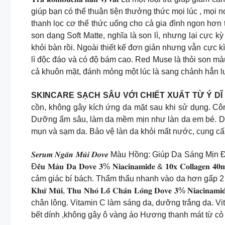
giúp bạn có thể thuận tiện thưởng thức mọi lúc , mọi 
thanh lọc cơ thể thức uống cho cả gia đình ngon h
son dạng Soft Matte, nghĩa là son lì, nhưng lại cực kỳ m
khỏi bàn rồi. Ngoài thiết kế đơn giản nhưng vẫn cực
lì độc đáo và có độ bám cao. Red Muse là thỏi son m
cả khuôn mặt, đánh mỏng một lúc là sang chảnh hẳ
SKINCARE SẠCH SÂU VỚI CHIẾT XUẤT TỪ Ý DĨ
cồn, không gây kích ứng da mặt sau khi sử dụng. Cô
Dưỡng ẩm sâu, làm da mềm mịn như làn da em bé. Dưỡ
mụn và sạm da. Bảo vệ làn da khỏi mất nước, cung c
𝑺𝒆𝒓𝒖𝒎 𝑵𝒈𝒂̆𝒏 𝑴𝒖̀𝒊 𝑫𝒐𝒗𝒆 Màu Hồng: Giúp Da Sáng Mịn Đều 
Đ𝐞̂̀𝐮 𝐌𝐚̀𝐮 𝐃𝐚 𝐃𝐨𝐯𝐞 𝟑% 𝐍𝐢𝐚𝐜𝐢𝐧𝐚𝐦𝐢𝐝𝐞 & 𝟏
cảm giác bí bách. Thẩm thấu nhanh vào da hơn gấp 2 lần Hạn chế 
𝐊𝐡𝐮̛̉ 𝐌𝐮̀𝐢, 𝐓𝐡𝐮 𝐍𝐡𝐨̉ 𝐋𝐨̂̃ 𝐂𝐡𝐚̂𝐧 𝐋𝐨̂𝐧𝐠 𝐃𝐨𝐯𝐞
chân lông. Vitamin C làm sáng da, dưỡng trắng da. V
bết dính ,không gây ô vàng áo Hương thanh mát từ cỏ