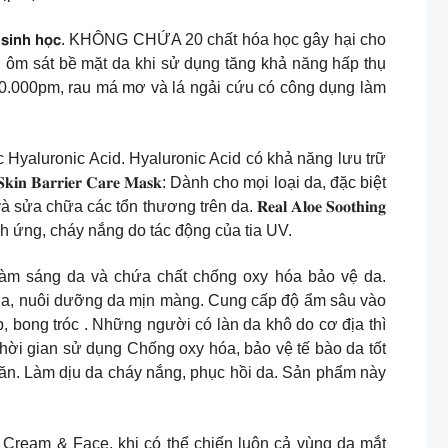
̂̉ 𝘁𝘂̛̣ 𝗽𝗵𝗮̂𝗻 𝗵𝘂̉𝘆 𝘀𝗶𝗻𝗵 𝗵𝗼̣𝗰. KHÔNG CHỨA 20 chất hóa học gây hại cho
ẹ, ôm sát bề mặt da khi sử dụng tăng khả năng hấp thụ
m lượng 10.000pm, rau má mơ và lá ngải cứu có công dụng làm
ng thức Hyaluronic Acid. Hyaluronic Acid có khả năng lưu trữ
𝐚𝐫𝐫𝐢𝐞𝐫 𝐂𝐚𝐫𝐞 𝐌𝐚𝐬𝐤: Dành cho mọi loại da, đặc biệt
các tổn thương trên da. 𝐑𝐞𝐚𝐥 𝐀𝐥𝐨𝐞 𝐒𝐨𝐨𝐭𝐡𝐢𝐧𝐠
kích ứng, cháy nắng do tác động của tia UV.
g ẩm rất tốt, làm sáng da và chứa chất chống oxy hóa bảo vệ da.
m da, nuôi dưỡng da mịn màng. Cung cấp độ ẩm sâu vào
, bong tróc . Những người có làn da khô do cơ địa thì
thời gian sử dụng Chống oxy hóa, bảo vệ tế bào da tốt
nhăn. Làm dịu da cháy nắng, phục hồi da. Sản phẩm này
am & Face, khi có thể chiến luôn cả vùng da mắt