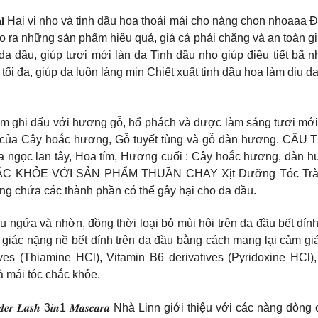
 𝐰𝐚𝐭𝐞𝐫 𝟔𝟎𝟎𝐦𝐥 Hai vị nho và tinh dầu hoa thoải mái cho nàng chọn nhoaaa Đến
những sản phẩm hiệu quả, giá cả phải chăng và an toàn giúp duy trì
àng da dầu, giúp tươi mới làn da Tinh dầu nho giúp điều tiết bã nhờn, đ
 độ ẩm tối đa, giúp da luôn láng mịn Chiết xuất tinh dầu hoa làm 
𝐝𝐚 𝟏𝟎𝟎𝐦𝐥 Hương thơm ghi dấu với hương gỗ, hổ phách và được làm s
mạn của Cây hoắc hương, Gỗ tuyết tùng và gỗ đàn hương
a ngọc lan tây, Hoa tím, Hương cuối : Cây hoắc hương, đàn 
ẮC KHỎE VỚI SẢN PHẨM THUẦN CHAY Xịt Dưỡng Tóc Tràm Tr
ng chứa các thành phần có thể gây hại cho da đầu.
ngứa và nhờn, đồng thời loại bỏ mùi hôi trên da đầu bết dính b
 giác nặng nề bết dính trên da đầu bằng cách mang lại cảm gi
tives (Thiamine HCl), Vitamin B6 derivatives (Pyridoxine HCl)
à mái tóc chắc khỏe.
𝒓𝒎𝒂𝒓 𝑺𝒑𝒊𝒅𝒆𝒓 𝑳𝒂𝒔𝒉 3𝒊𝒏1 𝑴𝒂𝒔𝒄𝒂𝒓𝒂 Nhà Linn giới thiệu vớ