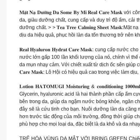
𝐌𝐚̣̆𝐭 𝐍𝐚̣ 𝐃𝐮̛𝐨̛̃𝐧𝐠 𝐃𝐚 𝐒𝐨𝐦𝐞 𝐁𝐲 𝐌𝐢 𝐑𝐞𝐚𝐥 𝐂𝐚𝐫𝐞 𝐌𝐚𝐬𝐤 với
da, giàu dưỡng chất, cung cấp và duy trì độ ẩm, cải 
dưỡng chất. > > 𝐓𝐞𝐚 𝐓𝐫𝐞𝐞 𝐂𝐚𝐥𝐦𝐢𝐧𝐠 𝐒𝐡𝐞𝐞𝐭 
dịu da hiệu quả, phục hồi làn da tổn thương trở nên 
𝐑𝐞𝐚𝐥 𝐇𝐲𝐚𝐥𝐮𝐫𝐨𝐧 𝐇𝐲𝐝𝐫𝐚𝐭 𝐂𝐚𝐫𝐞 𝐌𝐚𝐬𝐤: c
nước lớn gấp 100 lần khối lượng của nó, chính vì thế đây là l
da mụn nhạy cảm. Với chiết xuất từ dịch ốc sên giúp cung 
𝐂𝐚𝐫𝐞 𝐌𝐚𝐬𝐤: Lô Hội có hiệu quả cao trong việc làm
𝐋𝐨𝐭𝐢𝐨𝐧 𝐇𝐀𝐓𝐎𝐌𝐔𝐆𝐈 𝐌𝐨𝐢𝐬𝐭𝐮𝐫𝐢𝐧𝐠 & 𝐜𝐨𝐧𝐝
Glycerin, hyaluronic acid là hai thành phần cấp ẩm 
bên trong da, giúp da ngậm nước bóng khỏe, ngăn chặn
đây sẽ là cứu tinh cho bạn. Nuôi dưỡng làn da căng m
hơn trước tác động của môi trường, đồng thời giúp ch
phù hợp cho mọi loại da, đặc biệt là da khô và da nhạ
TRẺ HÓA VÙNG DA MẮT VỚI BRING GREEN Chiếc kem 