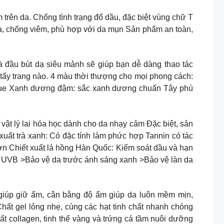
trên da. Chống tình trạng đổ dầu, đặc biệt vùng chữ T
a, chống viêm, phù hợp với da mụn Sản phẩm an toàn,
m trôi và đầu bút dạ siêu mảnh sẽ giúp bạn dễ dàng thao tác
 tẩy trang nào. 4 màu thời thượng cho mọi phong cách:
 Blue Xanh dương đậm: sắc xanh dương chuẩn Tây phù
ý lai hóa học dành cho da nhạy cảm Đặc biệt, sản
uất trà xanh: Có đặc tính làm phức hợp Tannin có tác
hờn Chiết xuất lá hồng Hàn Quốc: Kiểm soát dầu và hạn
A, UVB >Bảo vệ da trước ánh sáng xanh >Bảo vệ làn da
 phiên bản nâng cấp giúp giữ ẩm, cân bằng độ ẩm giúp da luôn mềm mịn,
Chất gel lỏng nhẹ, cùng các hạt tinh chất nhanh chóng
ất collagen, tinh thể vàng và trứng cá tầm nuôi dưỡng