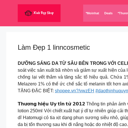
Chuyển
đến
*Moinhat
Deals
*Thươ
nội
dung
Làm Đẹp 1 linncosmetic
DƯỠNG SÁNG DA TỪ SÂU BÊN TRONG VỚI CEL
soát việc sản xuất bã nhờn và giảm sự xuất hiện của
chống lại vết thâm và tăng sắc tố hiệu quả. Chứa 1
Melazero 1% có thể ức chế sắc tố melanin tốt hơn 
TẶNG ĐẶC BIỆT:
shopee.vn?/vwzEH
#daothinhuquy
𝗧𝗵𝘂̛𝗼̛𝗻𝗴 𝗵𝗶𝗲̣̂𝘂 𝗨𝘆 𝘁𝗶́𝗻 𝘁𝘂̛̀ 𝟮𝟬𝟭𝟮 Th
lotion 250ml Với chiết xuất hạt ý dĩ tự nhiên giúp cả
dĩ Hatomugi có tia xịt dạng phun sương siêu nhỏ, giú
da bị tổn thương sau khi đi nắng hoặc do nhiệt độ cao.