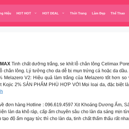
ng Hiệu
HOT HOT
HOT DEAL
Thời Trang
Làm Đẹp
Thể Thao
IMAX
Tinh chất dưỡng trắng, se khít lỗ chân lông Celimax Po
 lỗ chân lông. Lý tưởng cho da dễ bị mụn trứng cá hoặc da d
% Melazero V2: Hiệu quả làm trắng của Melazero tốt hơn so vớ
axit Kojic 2% SẢN PHẨM PHÙ HỢP VỚI Mọi loại da, đặc biệt là
nh
ông tin phản ánh về đơn hàng Hotline : 096.619.4597 Xịt Khoáng Dương
i thiện làn da khô ráp, cấp ẩm chuyên sâu cho làn da sáng mịn 
p tạo độ ẩm ngay tức thì cho làn da, tinh chất thẩm thấu rất n