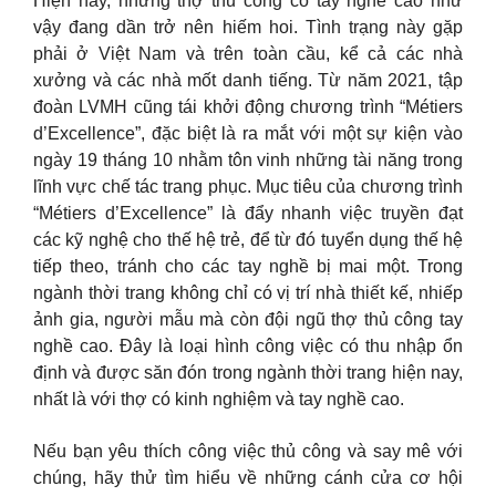
Hiện nay, những thợ thủ công có tay nghề cao như
vậy đang dần trở nên hiếm hoi. Tình trạng này gặp
phải ở Việt Nam và trên toàn cầu, kể cả các nhà
xưởng và các nhà mốt danh tiếng. Từ năm 2021, tập
đoàn LVMH cũng tái khởi động chương trình “Métiers
d’Excellence”, đặc biệt là ra mắt với một sự kiện vào
ngày 19 tháng 10 nhằm tôn vinh những tài năng trong
lĩnh vực chế tác trang phục. Mục tiêu của chương trình
“Métiers d’Excellence” là đẩy nhanh việc truyền đạt
các kỹ nghệ cho thế hệ trẻ, để từ đó tuyển dụng thế hệ
tiếp theo, tránh cho các tay nghề bị mai một. Trong
ngành thời trang không chỉ có vị trí nhà thiết kế, nhiếp
ảnh gia, người mẫu mà còn đội ngũ thợ thủ công tay
nghề cao. Đây là loại hình công việc có thu nhập ổn
định và được săn đón trong ngành thời trang hiện nay,
nhất là với thợ có kinh nghiệm và tay nghề cao.
Nếu bạn yêu thích công việc thủ công và say mê với
chúng, hãy thử tìm hiểu về những cánh cửa cơ hội