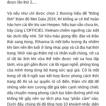
được lần thứ 2,…
Và nếu như chỉ được chọn 1 thương hiệu để “thống
lĩnh” thảm đỏ Met Gala 2024, thì không ai có thể hoàn
hảo hơn cái tên Iris van Herpen. Nếu bạn vẫn chưa tin,
hãy cùng L’OFFICIEL Vietnam chiêm ngưỡng các kiệt
tác dưới đây nhé. Sở hữu màu giọng độc đáo và thần
thái sang trọng, Rihanna là một biểu tượng đa nhiệm
khi làm nên tên tuổi ở làng nhạc pop và cả địa hạt thời
trang. Nhờ vào gu thẩm mỹ cá nhân xuất chúng, nữ ca
sĩ rất tài tình khi vừa thể hiện được nét xa hoa lấp
lánh, vừa gửi gắm được cái tôi ngạo nghễ, phóng túng
của mình trong từng bộ trang sức quý giá. Cô là một
trong số rất ít ngôi sao kết hợp được phong cách thời
trang đô thị và sự quyến rũ cổ điển, thậm chí đặt để
những viên kim cương đắt giá bên cạnh những chiếc
dây chuyền mang phong cách bụi bặm đường phố mà
không hề gây nên sự lệch pha hay “phản cảm” nào.
Dưới đây, chúng tôi đã tổng hợp 10 khoảnh khắc diện