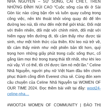
NHÃ NGUYỄN – SỰ SỐNG, CÁI CHẾT, TRÊN
NHỮNG ĐỈNH NÚI CAO “Cuộc sống của tôi ở Sài
Gòn lúc nào cũng bận rộn và luôn quay cuồng trong
công việc, nên khi thoát khỏi vòng quay đó để lên
đường leo núi, tôi như đến một thế giới khác. Đối mặt
với thiên nhiên, đối mặt với chính mình, đối mặt với
hiểm nguy trên đường đi, tôi cảm thấy như được tái
sinh, như một hình thức của thiền. Khi leo núi trở về,
tôi cảm thấy mình như một phiên bản tốt hơn, quý
trọng hơn những giây phút trong cuộc sống thực, cố
gắng làm mọi thứ trong trạng thái tốt nhất, như khi leo
núi vậy. Vì có thể, tôi chỉ được làm nó một lần.” Celine
Nhã Nguyễn, người phụ nữ Việt Nam đầu tiên chinh
phục thành công đỉnh Everest chia sẻ. Cùng đón xem
câu chuyện của Celine Nhã Nguyễn tại WOMEN OF
OUR TIME 2024. Đọc thêm bài viết tại đây:
woot24-
celine-nha…
#WOOT24 WOMEN OF COMMUNITY | ĐÀO THỊ