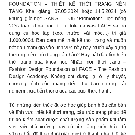
FOUNDATION – THIẾT KẾ THỜI TRANG NỀN
TẢNG Khai giảng: 07.05.2024 hoặc 14.5.2024 (có
khung giờ học SÁNG – TỐI) *Promotion: Học bổng
20% toàn khoá học + Túi tote canvas FACE và bộ
dụng cụ học tập (kéo, thước, vải mộc…) trị giá
1.000.000đ. Bạn đam mê thiết kế thời trang và muốn
bắt đầu tham gia vào lĩnh vực này hay muốn xây dựng
thương hiệu thời trang cá nhân? Hãy bắt đầu tìm hiểu
thời trang qua khóa học Nhập môn thời trang –
Fashion Design Foundation tại FACE – The Fashion
Design Academy. Không chỉ dừng lại ở lý thuyết,
chương trình còn mang đến cho bạn những trải
nghiệm thực tiễn thông qua các buổi thực hành.
Từ những kiến thức được học giúp bạn hiểu căn bản
về lĩnh vực thiết kế thời trang, cấu trúc trang phục để
từ đó kiểm soát được chất lượng sản phẩm khi làm
việc với nhà xưởng, hay có nền tảng kiến thức đủ
vững chắc để theo đuổi giấc mơ trở thành nhà thiết kế