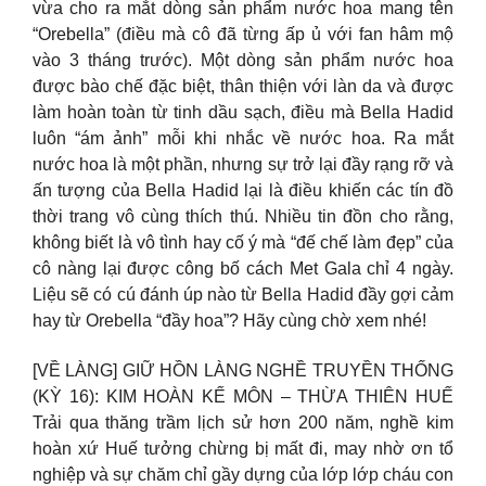
vừa cho ra mắt dòng sản phẩm nước hoa mang tên
“Orebella” (điều mà cô đã từng ấp ủ với fan hâm mộ
vào 3 tháng trước). Một dòng sản phẩm nước hoa
được bào chế đặc biệt, thân thiện với làn da và được
làm hoàn toàn từ tinh dầu sạch, điều mà Bella Hadid
luôn “ám ảnh” mỗi khi nhắc về nước hoa. Ra mắt
nước hoa là một phần, nhưng sự trở lại đầy rạng rỡ và
ấn tượng của Bella Hadid lại là điều khiến các tín đồ
thời trang vô cùng thích thú. Nhiều tin đồn cho rằng,
không biết là vô tình hay cố ý mà “đế chế làm đẹp” của
cô nàng lại được công bố cách Met Gala chỉ 4 ngày.
Liệu sẽ có cú đánh úp nào từ Bella Hadid đầy gợi cảm
hay từ Orebella “đầy hoa”? Hãy cùng chờ xem nhé!
[VỀ LÀNG] GIỮ HỒN LÀNG NGHỀ TRUYỀN THỐNG
(KỲ 16): KIM HOÀN KẾ MÔN – THỪA THIÊN HUẾ
Trải qua thăng trầm lịch sử hơn 200 năm, nghề kim
hoàn xứ Huế tưởng chừng bị mất đi, may nhờ ơn tổ
nghiệp và sự chăm chỉ gầy dựng của lớp lớp cháu con