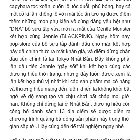
capybara tóc xoăn, cuốn lô, tóc duỗi, phủ bóng, hay cả
một cô kì lân khổng lồ với mái tóc ấn tượng được điểm
thêm những món phụ kiện vô cùng đáng yêu hệt như
“DNA” bộ sưu tập vừa mới ra mắt của Gentle Monster
kết hợp cùng Jennie (BLACKPINK). Ngày hôm nay,
pop-store của bộ sưu tập đánh dấu cho màn kết hợp
này đã chính thức ra mắt khán giả, và điểm dừng chân
đầu tiên chính là tại Tokyo Nhật Bản. Đây không phải
lần đầu tiên Jennie “gây sốt” khi kết hợp cùng các
thương hiệu thời trang, nhưng đây luôn được xem là
lần kết hợp thú vị nhất khi các sản phẩm mà cô nàng
và thương hiệu mang đến luôn khiến ta không khỏi bất
ngờ về độ sáng tạo và chịu chơi bất chấp mọi giới
hạn. Không chỉ dừng lại ở Nhật Bản, thương hiệu còn
công bố danh sách 13 địa điểm sẽ được diễn ra
chương trình quảng bá dòng sản phẩm này trong thời
gian sắp tới. Hãy cùng đến để trải nghiệm ngay nhé