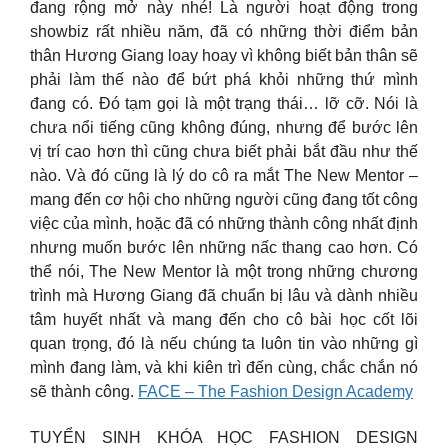
đang rộng mở này nhé! Là người hoạt động trong
showbiz rất nhiều năm, đã có những thời điểm bản
thân Hương Giang loay hoay vì không biết bản thân sẽ
phải làm thế nào để bứt phá khỏi những thứ mình
đang có. Đó tạm gọi là một trạng thái… lỡ cỡ. Nói là
chưa nổi tiếng cũng không đúng, nhưng để bước lên
vị trí cao hơn thì cũng chưa biết phải bắt đầu như thế
nào. Và đó cũng là lý do cô ra mắt The New Mentor –
mang đến cơ hội cho những người cũng đang tốt công
việc của mình, hoặc đã có những thành công nhất định
nhưng muốn bước lên những nấc thang cao hơn. Có
thể nói, The New Mentor là một trong những chương
trình mà Hương Giang đã chuẩn bị lâu và dành nhiều
tâm huyết nhất và mang đến cho cô bài học cốt lõi
quan trọng, đó là nếu chúng ta luôn tin vào những gì
mình đang làm, và khi kiên trì đến cùng, chắc chắn nó
sẽ thành công.
FACE – The Fashion Design Academy
TUYỂN SINH KHÓA HỌC FASHION DESIGN