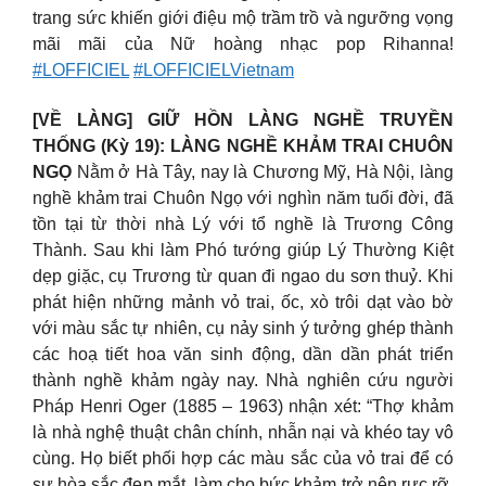
trang sức khiến giới điệu mộ trầm trồ và ngưỡng vọng
mãi mãi của Nữ hoàng nhạc pop Rihanna!
#LOFFICIEL
#LOFFICIELVietnam
[VỀ LÀNG] GIỮ HỒN LÀNG NGHỀ TRUYỀN
THỐNG (Kỳ 19): LÀNG NGHỀ KHẢM TRAI CHUÔN
NGỌ
Nằm ở Hà Tây, nay là Chương Mỹ, Hà Nội, làng
nghề khảm trai Chuôn Ngọ với nghìn năm tuổi đời, đã
tồn tại từ thời nhà Lý với tổ nghề là Trương Công
Thành. Sau khi làm Phó tướng giúp Lý Thường Kiệt
dẹp giặc, cụ Trương từ quan đi ngao du sơn thuỷ. Khi
phát hiện những mảnh vỏ trai, ốc, xò trôi dạt vào bờ
với màu sắc tự nhiên, cụ nảy sinh ý tưởng ghép thành
các hoạ tiết hoa văn sinh động, dần dần phát triển
thành nghề khảm ngày nay. Nhà nghiên cứu người
Pháp Henri Oger (1885 – 1963) nhận xét: “Thợ khảm
là nhà nghệ thuật chân chính, nhẫn nại và khéo tay vô
cùng. Họ biết phối hợp các màu sắc của vỏ trai để có
sự hòa sắc đẹp mắt, làm cho bức khảm trở nên rực rỡ.