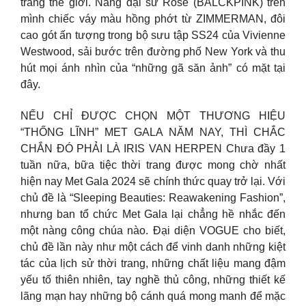
trang thế giới. Nàng đại sứ Rosé (BALCKPINK) trên
mình chiếc váy màu hồng phớt từ ZIMMERMAN, đôi
cao gót ấn tượng trong bộ sưu tập SS24 của Vivienne
Westwood, sải bước trên đường phố New York và thu
hút mọi ánh nhìn của “những gã săn ảnh” có mặt tại
đây.
NẾU CHỈ ĐƯỢC CHỌN MỘT THƯƠNG HIỆU
“THỐNG LĨNH” MET GALA NĂM NAY, THÌ CHẮC
CHẮN ĐÓ PHẢI LÀ IRIS VAN HERPEN Chưa đầy 1
tuần nữa, bữa tiệc thời trang được mong chờ nhất
hiện nay Met Gala 2024 sẽ chính thức quay trở lại. Với
chủ đề là “Sleeping Beauties: Reawakening Fashion”,
nhưng ban tổ chức Met Gala lại chẳng hề nhắc đến
một nàng công chúa nào. Đại diện VOGUE cho biết,
chủ đề lần này như một cách để vinh danh những kiệt
tác của lịch sử thời trang, những chất liệu mang đậm
yếu tố thiên nhiên, tay nghề thủ công, những thiết kế
lãng mạn hay những bộ cánh quá mong manh để mặc