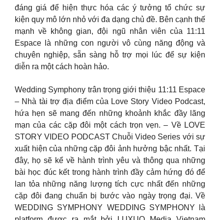
đáng giá để hiện thực hóa các ý tưởng tổ chức sự
kiện quy mô lớn nhỏ với đa dạng chủ đề. Bên cạnh thế
mạnh về không gian, đội ngũ nhân viên của 11:11
Espace là những con người vô cùng năng động và
chuyên nghiệp, sẵn sàng hỗ trợ mọi lúc để sự kiện
diễn ra một cách hoàn hảo.
Wedding Symphony trân trọng giới thiệu 11:11 Espace
– Nhà tài trợ địa điểm của Love Story Video Podcast,
hứa hẹn sẽ mang đến những khoảnh khắc đầy lãng
mạn của các cặp đôi một cách trọn vẹn. – Về LOVE
STORY VIDEO PODCAST Chuỗi Video Series với sự
xuất hiện của những cặp đôi ảnh hưởng bậc nhất. Tại
đây, họ sẽ kể về hành trình yêu và thông qua những
bài học đúc kết trong hành trình đầy cảm hứng đó để
lan tỏa những năng lượng tích cực nhất đến những
cặp đôi đang chuẩn bị bước vào ngày trọng đại. Về
WEDDING SYMPHONY WEDDING SYMPHONY là
platform được ra mắt bởi LUXUO Media Vietnam