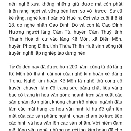
nên nghề xưa không những giữ được mà còn phát
triển rạng ngời và vững bền hơn so với trước. Sử cũ
kể rằng, nghề kim hoàn xứ Huế ra đời vào cuối thế kỉ
18, do nghệ nhân Cao Đình Độ và con là Cao Đình
Hương người làng Cẩm Tú, huyện Cẩm Thuỷ, tỉnh
Thanh Hoá di cư vào làng Kế Môn, xã Điền Môn,
huyện Phong Điền, tỉnh Thừa Thiên Huế sinh sống rồi
truyền nghề lập nghiệp tạo dựng nên.
Từ đó đến nay đã được hơn 200 năm, cũng từ đó làng
Kế Môn trở thành cái nôi của nghề kim hoàn xứ đàng
Trong. Nghề kim hoàn Kế Môn là nghề thủ công cổ
truyền chuyên làm đồ trang sức bằng chất liệu vàng
bạc có trang trí hoa văn gồm: ngành trơn sản xuất các
sản phẩm đơn giản, không chạm trổ nhiều; ngành đậu
làm các mặt hàng có hoa văn hình kỉ hà để gắn lên
mặt của các sản phẩm; ngành chạm chạm trổ trực tiếp
các hình và hoa văn lên các sản phẩm. Với niềm đam
mê, lòng yêu nghề, những người thợ kim hoàn đã cho