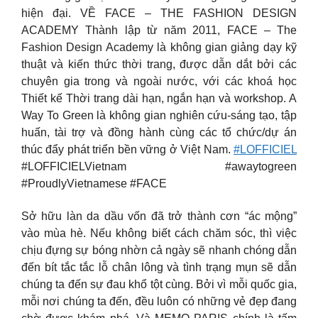
hiện đại. VỀ FACE – THE FASHION DESIGN
ACADEMY Thành lập từ năm 2011, FACE – The
Fashion Design Academy là không gian giảng dạy kỹ
thuật và kiến thức thời trang, được dẫn dắt bởi các
chuyên gia trong và ngoài nước, với các khoá học
Thiết kế Thời trang dài hạn, ngắn hạn và workshop. A
Way To Green là không gian nghiên cứu-sáng tạo, tập
huấn, tài trợ và đồng hành cùng các tổ chức/dự án
thúc đẩy phát triển bền vững ở Việt Nam.
#LOFFICIEL
#LOFFICIELVietnam #awaytogreen
#ProudlyVietnamese #FACE
Sở hữu làn da dầu vốn đã trở thành cơn “ác mộng”
vào mùa hè. Nếu không biết cách chăm sóc, thì việc
chịu đựng sự bóng nhờn cả ngày sẽ nhanh chóng dẫn
đến bít tắc tắc lỗ chân lông và tình trạng mụn sẽ dẫn
chúng ta đến sự đau khổ tột cùng. Bởi vì mỗi quốc gia,
mỗi nơi chúng ta đến, đều luôn có những vẻ đẹp đang