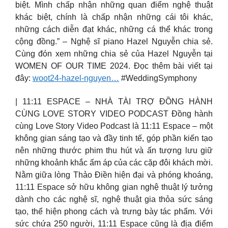
biệt. Mình chấp nhận những quan điểm nghệ thuật
khác biệt, chính là chấp nhận những cái tôi khác,
những cách diễn đạt khác, những cá thể khác trong
cộng đồng.” – Nghệ sĩ piano Hazel Nguyễn chia sẻ.
Cùng đón xem những chia sẻ của Hazel Nguyễn tại
WOMEN OF OUR TIME 2024. Đọc thêm bài viết tại
đây:
woot24-hazel-nguyen…
#WeddingSymphony
| 11:11 ESPACE – NHÀ TÀI TRỢ ĐỒNG HÀNH
CÙNG LOVE STORY VIDEO PODCAST Đồng hành
cùng Love Story Video Podcast là 11:11 Espace – một
không gian sáng tạo và đầy tinh tế, góp phần kiến tạo
nên những thước phim thu hút và ấn tượng lưu giữ
những khoảnh khắc ấm áp của các cặp đôi khách mời.
Nằm giữa lòng Thảo Điền hiện đại và phóng khoáng,
11:11 Espace sở hữu không gian nghệ thuật lý tưởng
dành cho các nghệ sĩ, nghệ thuật gia thỏa sức sáng
tạo, thể hiện phong cách và trưng bày tác phẩm. Với
sức chứa 250 người, 11:11 Espace cũng là địa điểm