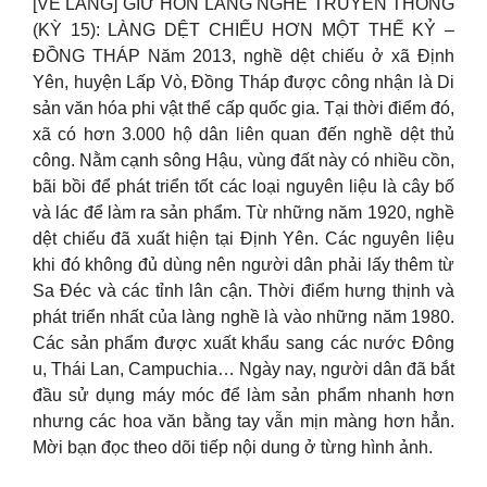
[VỀ LÀNG] GIỮ HỒN LÀNG NGHỀ TRUYỀN THỐNG
(KỲ 15): LÀNG DỆT CHIẾU HƠN MỘT THẾ KỶ –
ĐỒNG THÁP Năm 2013, nghề dệt chiếu ở xã Định
Yên, huyện Lấp Vò, Đồng Tháp được công nhận là Di
sản văn hóa phi vật thể cấp quốc gia. Tại thời điểm đó,
xã có hơn 3.000 hộ dân liên quan đến nghề dệt thủ
công. Nằm cạnh sông Hậu, vùng đất này có nhiều cồn,
bãi bồi để phát triển tốt các loại nguyên liệu là cây bố
và lác để làm ra sản phẩm. Từ những năm 1920, nghề
dệt chiếu đã xuất hiện tại Định Yên. Các nguyên liệu
khi đó không đủ dùng nên người dân phải lấy thêm từ
Sa Đéc và các tỉnh lân cận. Thời điểm hưng thịnh và
phát triển nhất của làng nghề là vào những năm 1980.
Các sản phẩm được xuất khẩu sang các nước Đông
u, Thái Lan, Campuchia… Ngày nay, người dân đã bắt
đầu sử dụng máy móc để làm sản phẩm nhanh hơn
nhưng các hoa văn bằng tay vẫn mịn màng hơn hẳn.
Mời bạn đọc theo dõi tiếp nội dung ở từng hình ảnh.