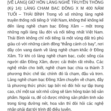
[VỀ LÀNG] GIỮ HỒN LÀNG NGHỀ TRUYỀN THỐNG
(Kỳ 14): LÀNG CHẠM BẠC ĐỒNG X M 400 NĂM
TUỔI – THÁI BÌNH Trong vô số những làng nghề
truyền thống nổi tiếng ở Việt Nam, không thể không kể
đến làng nghề chạm bạc Đồng Xâm – một trong
những ngôi làng lâu đời và nổi tiếng nhất Việt Nam.
Thái Bình không chỉ nổi tiếng là một vùng đất trù phú
giàu có với những cánh đồng “thẳng cánh cò bay”, nơi
đây còn vang danh về làng nghề chạm khắc ở Đồng
Xâm. Từ khi có làng nghề chạm bạc, cuộc sống của
người dân Đồng Xâm, được cải thiện rất nhiều. Các
nghệ nhân cho biết, nghề chạm bạc chia ra thành 3
phương thức chế tác chính đó là chạm, đậu và trơn.
Làng nghề chạm bạc Đồng Xâm chuyên về chạm, đây
là phương thức phức tạp bởi nó đòi hỏi sự tập trung
cao, chỉ một sai sót nhỏ cũng sẽ làm hỏng toàn bộ sản
phẩm. Ngoài ra, để có được những sản phẩm tinh xảo
trong từng đường nét, hoa văn thì đòi hỏi các nghệ
nhân phải đạt tới trình độ điêu luyện.