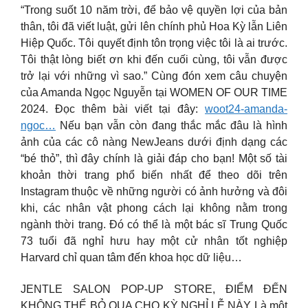
“Trong suốt 10 năm trời, để bảo vệ quyền lợi của bản
thân, tôi đã viết luật, gửi lên chính phủ Hoa Kỳ lẫn Liên
Hiệp Quốc. Tôi quyết định tôn trọng việc tôi là ai trước.
Tôi thật lòng biết ơn khi đến cuối cùng, tôi vẫn được
trở lại với những vì sao.” Cùng đón xem câu chuyện
của Amanda Ngọc Nguyễn tại WOMEN OF OUR TIME
2024. Đọc thêm bài viết tại đây:
woot24-amanda-
ngoc…
Nếu bạn vẫn còn đang thắc mắc đâu là hình
ảnh của các cô nàng NewJeans dưới định dạng các
“bé thỏ”, thì đây chính là giải đáp cho bạn! Một số tài
khoản thời trang phổ biến nhất để theo dõi trên
Instagram thuộc về những người có ảnh hưởng và đôi
khi, các nhân vật phong cách lại không nằm trong
ngành thời trang. Đó có thể là một bác sĩ Trung Quốc
73 tuổi đã nghỉ hưu hay một cử nhân tốt nghiệp
Harvard chỉ quan tâm đến khoa học dữ liệu…
JENTLE SALON POP-UP STORE, ĐIỂM ĐẾN
KHÔNG THỂ BỎ QUA CHO KỲ NGHỈ LỄ NÀY Là một