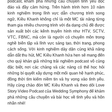
podcast, khám phá những câu chuyện tình yêu độc
đáo và đầy cảm hứng. Trên hành trình hơn 10 năm
kinh nghiệm trong lĩnh vực dẫn chương trình song
ngữ, Kiều Khanh không chỉ là một MC tài năng từng
tham gia nhiều chương trình với đa dạng chủ đề được
sản xuất bởi các kênh truyền hình như HTV, SCTV,
VTC, FBNC, mà còn là người có chuyên môn trong
nghề biên tập và lĩnh vực sáng tạo, thời trang, phong
cách sống. Với kinh nghiệm dày dặn cùng khả năng
dẫn dắt thu hút, MC Kiều Khanh hứa hẹn sẽ mang đến
cho quý khán giả những trải nghiệm podcast vô cùng
đặc biệt, nơi các chàng và các nàng có thể học hỏi
những bí quyết xây dựng một mối quan hệ hạnh phúc,
đồng thời tìm kiếm niềm tin và hy vọng vào tình yêu.
Hãy cùng chào đón MC Kiều Khanh và theo dõi Love
Story Video Podcast của Wedding Symphony để khám
phá những câu chuyện và bài học về tình yêu và hôn
nhân nhé!