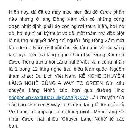
Hiện nay, dù đã có máy móc hiện đại đỡ được phần
nào nhưng ở làng Đồng Xâm vẫn có những công
đoạn nhất định phải do con người thực hiện, bởi nó
đòi hỏi sự tỉ mỉ, kỹ thuật và đôi mắt thẩm mỹ, đặc biệt
là những bí quyết riêng chỉ người làng Đồng Xâm mới
làm được. Nhờ kỹ thuật cầu kỳ, tài năng và sự sáng
tạo tuyệt vời mà làng nghề chạm bạc Đồng Xâm đã
được Trung ương hội Làng nghề Việt Nam công nhận
là 1 trong 12 làng nghề tiêu biểu toàn quốc. Nguồn
tham khảo: Du Lịch Việt Nam. KỂ NGHE CHUYỆN
LÀNG NGHỀ CÙNG A WAY TO GREEN Gửi câu
chuyện Làng Nghề của bạn qua đường link:
shopee.vn?wxbuBaGDMpWVQQK7A
Câu chuyện của
các bạn sẽ được A Way To Green đăng tải trên các kỳ
Về Làng tại fanpage của chúng mình. Mong rằng sẽ
nhận được thật nhiều “Chuyện Làng Nghề” từ các
bạn.