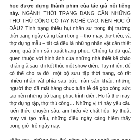
học được dựng thành phim của tác giả nổi tiếng
này.
NGÀNH THỜI TRANG ĐANG CẦN NHỮNG
THỢ THỦ CÔNG CÓ TAY NGHỀ CAO, NÊN HỌC Ở
ĐÂU? Tình trạng thiếu hụt nhân sự trong thị trường
thời trang ngày càng trầm trọng – thợ may, thợ thêu, và
thợ dựng mẫu – tất cả đều là những nhân vật cần thiết
trong quá trình sản xuất trang phục. Chúng ta đã quá
quen thuộc với hình ảnh của những nhà thiết kế chào
khán giả sau khi kết thúc một show diễn. Tuy nhiên, để
có thể cho ra đời một bộ sưu tập thời trang, có rất
nhiều nhân vật phía sau bức màn sân khấu, những
người thợ đã mất hàng chục tuần lễ để góp công sức
tạo nên những bộ trang phục trình diễn. Họ là thợ may,
thợ dựng rập, thợ thủ công… Những vị trí này yêu cầu
kiến thức chuyên sâu, am hiểu về chất liệu, kỹ thuật
may và tạo mẫu, những điều ngày càng hiếm thấy
trong giới trẻ ngày nay.