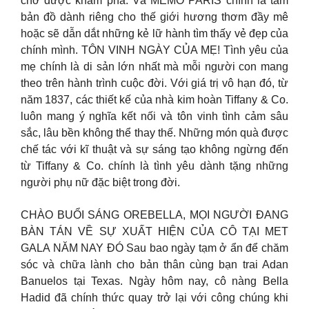
chờ được khám phá. Và MEMO PARIS chính là tấm
bản đồ dành riêng cho thế giới hương thơm đầy mê
hoặc sẽ dẫn dắt những kẻ lữ hành tìm thấy vẻ đẹp của
chính mình. TÔN VINH NGÀY CỦA MẸ! Tình yêu của
mẹ chính là di sản lớn nhất mà mỗi người con mang
theo trên hành trình cuộc đời. Với giá trị vô hạn đó, từ
năm 1837, các thiết kế của nhà kim hoàn Tiffany & Co.
luôn mang ý nghĩa kết nối và tôn vinh tình cảm sâu
sắc, lâu bền không thể thay thế. Những món quà được
chế tác với kĩ thuật và sự sáng tạo không ngừng đến
từ Tiffany & Co. chính là tình yêu dành tặng những
người phụ nữ đặc biệt trong đời.
CHÀO BUỔI SÁNG OREBELLA, MỌI NGƯỜI ĐANG
BÀN TÁN VỀ SỰ XUẤT HIỆN CỦA CÔ TẠI MET
GALA NĂM NAY ĐÓ Sau bao ngày tạm ở ẩn để chăm
sóc và chữa lành cho bản thân cùng bạn trai Adan
Banuelos tại Texas. Ngày hôm nay, cô nàng Bella
Hadid đã chính thức quay trở lại với công chúng khi