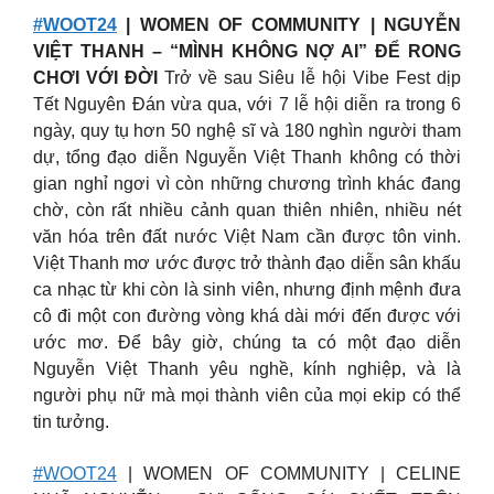
#WOOT24
| WOMEN OF COMMUNITY | NGUYỄN
VIỆT THANH – “MÌNH KHÔNG NỢ AI” ĐỂ RONG
CHƠI VỚI ĐỜI
Trở về sau Siêu lễ hội Vibe Fest dịp
Tết Nguyên Đán vừa qua, với 7 lễ hội diễn ra trong 6
ngày, quy tụ hơn 50 nghệ sĩ và 180 nghìn người tham
dự, tổng đạo diễn Nguyễn Việt Thanh không có thời
gian nghỉ ngơi vì còn những chương trình khác đang
chờ, còn rất nhiều cảnh quan thiên nhiên, nhiều nét
văn hóa trên đất nước Việt Nam cần được tôn vinh.
Việt Thanh mơ ước được trở thành đạo diễn sân khấu
ca nhạc từ khi còn là sinh viên, nhưng định mệnh đưa
cô đi một con đường vòng khá dài mới đến được với
ước mơ. Để bây giờ, chúng ta có một đạo diễn
Nguyễn Việt Thanh yêu nghề, kính nghiệp, và là
người phụ nữ mà mọi thành viên của mọi ekip có thể
tin tưởng.
#WOOT24
| WOMEN OF COMMUNITY | CELINE