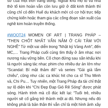
sử của một thời vang bóng. Ngoài khu mộ tổ và nhà
thờ tổ kim hoàn vẫn còn lưu giữ ở đất kinh thành thì
cũng chỉ có đến Huế du khách mới có cơ hội trực tiếp
chứng kiến hoặc tham gia các công đoạn sản xuất của
nghề kim hoàn truyền thống.
#WOOT24
WOMEN OF ART | TRANG PHÁP –
“THEN CHỐT NHẤT VẪN NẰM Ở CÁI TÂM VỚI
NGHỀ” Từ một vai diễn trong “Nhật ký Vàng Anh”, đến
MC,… Trang Pháp cuối cùng tìm thấy ở âm nhạc nơi
nương náu vững bền. Cô chọn đứng sau sân khấu khi
là người sáng tác nhạc phim cho nhiều dự án lớn như
“Scandal: Bí mật thảm đỏ” và series “Gái già lắm
chiêu”, cũng như các ca khúc hit cho ca sĩ Thu Minh
và, Chi Pu… Tuy nhiên, một Trang Pháp đa tài chỉ thật
sự lộ diện khi “Chị Đẹp Đạp Gió Rẽ Sóng” được phát
sóng. Hành trình mà cô đúc kết lại: “Tuổi trẻ, nhiều
người sẽ cố gắng trở thành một ai đó. Nhưng nếu đó
không phải là bản thân thì vẫn chỉ là một hình ảnh xây