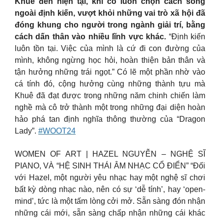
Khuê đến hiện tại, khi cô luôn chọn cách sống
ngoài định kiến, vượt khỏi những vai trò xã hội đã
đóng khung cho người trong ngành giải trí, bằng
cách dấn thân vào nhiều lĩnh vực khác.
“Định kiến
luôn tồn tại. Việc của mình là cứ đi con đường của
mình, không ngừng học hỏi, hoàn thiện bản thân và
tận hưởng những trái ngọt.” Có lẽ một phần nhờ vào
cá tính đó, cộng hưởng cùng những thành tựu mà
Khuê đã đạt được trong những năm chinh chiến làm
nghề mà cô trở thành một trong những đại diện hoàn
hảo phá tan định nghĩa thông thường của “Dragon
Lady”.
#WOOT24
WOMEN OF ART | HAZEL NGUYỄN – NGHỆ SĨ
PIANO, VÀ “HỆ SINH THÁI ÂM NHẠC CỔ ĐIỂN” “Đối
với Hazel, một người yêu nhạc hay một nghệ sĩ chơi
bất kỳ dòng nhạc nào, nên có sự ‘dễ tính’, hay ‘open-
mind’, tức là một tấm lòng cởi mở. Sẵn sàng đón nhận
những cái mới, sẵn sàng chấp nhận những cái khác