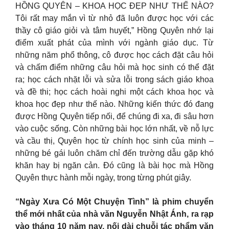
HỒNG QUYÊN – KHOA HỌC ĐẸP NHƯ THẾ NÀO?
Tôi rất may mắn vì từ nhỏ đã luôn được học với các
thầy cô giáo giỏi và tâm huyết,” Hồng Quyên nhớ lại
điểm xuất phát của mình với ngành giáo dục. Từ
những năm phổ thông, cô được học cách đặt câu hỏi
và chấm điểm những câu hỏi mà học sinh có thể đặt
ra; học cách nhặt lỗi và sửa lỗi trong sách giáo khoa
và đề thi; học cách hoài nghi một cách khoa học và
khoa học đẹp như thế nào. Những kiến thức đó đang
được Hồng Quyên tiếp nối, để chúng đi xa, đi sâu hơn
vào cuộc sống. Còn những bài học lớn nhất, về nỗ lực
và cầu thị, Quyên học từ chính học sinh của minh –
những bé gái luôn chăm chỉ đến trường dẫu gặp khó
khăn hay bị ngăn cản. Đó cũng là bài học mà Hồng
Quyên thực hành mỗi ngày, trong từng phút giây.
“Ngày Xưa Có Một Chuyện Tình” là phim chuyển
thể mới nhất của nhà văn Nguyễn Nhật Ánh, ra rạp
vào tháng 10 năm nay, nối dài chuỗi tác phẩm văn