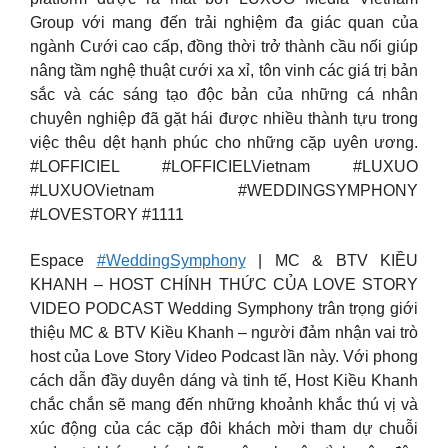
Group với mang đến trải nghiệm đa giác quan của
ngành Cưới cao cấp, đồng thời trở thành cầu nối giúp
nâng tầm nghệ thuật cưới xa xỉ, tôn vinh các giá trị bản
sắc và các sáng tạo độc bản của những cá nhân
chuyên nghiệp đã gặt hái được nhiều thành tựu trong
việc thêu dệt hạnh phúc cho những cặp uyên ương.
#LOFFICIEL #LOFFICIELVietnam #LUXUO
#LUXUOVietnam #WEDDINGSYMPHONY
#LOVESTORY #1111
Espace
#WeddingSymphony
| MC & BTV KIỀU
KHANH – HOST CHÍNH THỨC CỦA LOVE STORY
VIDEO PODCAST Wedding Symphony trân trọng giới
thiệu MC & BTV Kiều Khanh – người đảm nhận vai trò
host của Love Story Video Podcast lần này. Với phong
cách dẫn đầy duyên dáng và tinh tế, Host Kiều Khanh
chắc chắn sẽ mang đến những khoảnh khắc thú vị và
xúc động của các cặp đôi khách mời tham dự chuỗi