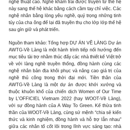
nghệ thuật cao. Nghề khảm trai được truyền từ thế hệ
này sang thế hệ khác bằng cách cầm tay chỉ việc. Các
nghệ nhân bằng lòng yêu nghề, quý trọng những tinh
túy của cha ông để lại đã truyền thụ cho lớp lớp thế hệ
sau gìn giữ và phát triển.
Nguồn tham khảo: Tổng hợp DỰ ÁN VỀ LÀNG Dự án
AWTG-Về Làng là một hành trình tiếp nối hướng đến
mục tiêu tài trợ nhằm thúc đẩy các nhà thiết kế Việt trở
về với làng nghề truyền thống, đồng hành cùng các
nghệ nhân bản địa khôi phục và nâng cao giá trị của
nghề thủ công trong thời đại mới. Tiền thân của
AWTG-Về Làng là một dự án được khới xướng và
thuộc khuôn khổ của chiến dịch Women of Our Time
by L’OFFICIEL Vietnam 2022 (hay WOOT-Về Làng),
với sự đồng hành của A Way To Green. Kế thừa tinh
thần của WOOT-Về Làng, cùng sứ mệnh “chia sẻ kiến
thức và kinh nghiệm, đồng hành và hỗ trợ lẫn nhau”
giữa các nhân tố cốt lõi trong lĩnh vực sáng tạo: nhà