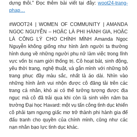
dựng thôi.” Đọc thêm bài viết tại đây:
woot24-trang-
phap…
#WOOT24 | WOMEN OF COMMUNITY | AMANDA
NGỌC NGUYỄN – HOẶC LÀ PHI HÀNH GIA, HOẶC
LÀ CÔNG LÝ CHO CHÍNH MÌNH Amanda Ngọc
Nguyễn không giống như hình ảnh người ta thường
hình dung về những người phụ nữ làm việc trong lĩnh
vực vốn bị nam giới thống trị. Cô hoạt bát, sinh động,
yêu thời trang, nghệ thuật, và gắn mình với những bộ
trang phục đầy màu sắc, nhất là áo dài. Nhìn vào
những hình ảnh vui nhộn được cô đăng tải trên các
trang cá nhân, khó ai có thể tưởng tượng được địa
ngục mà cô đã trải qua khi còn là sinh viên năm ba
trường Đại học Havard: một vụ tấn công tình dục khiến
cô phải tạm ngưng giấc mơ trở thành phi hành gia để
đấu tranh cho quyền của chính mình, cũng như các
nạn nhân bạo lực tình dục khác.