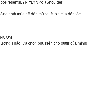
ipoPresentsLYN #LYNPolaShoulder
ớng nhất mùa để đón mừng lễ lớn của dân tộc
YNVNCOM
ơng Thảo lựa chọn phụ kiện cho outfir của mình!