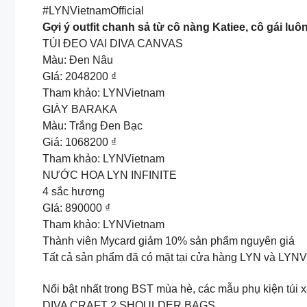
#LYNVietnamOfficial
Gợi ý outfit chanh sả từ cô nàng Katiee, cô gái lu
TÚI ĐEO VAI DIVA CANVAS
Màu: Đen Nâu
GIá: 2048200 ₫
Tham khảo: LYNVietnam
GIÀY BARAKA
Màu: Trắng Đen Bạc
Giá: 1068200 ₫
Tham khảo: LYNVietnam
NƯỚC HOA LYN INFINITE
4 sắc hương
GIá: 890000 ₫
Tham khảo: LYNVietnam
Thành viên Mycard giảm 10% sản phẩm nguyên giá
Tất cả sản phẩm đã có mặt tại cửa hàng LYN và L
Nổi bật nhất trong BST mùa hè, các mẫu phụ kiện túi x
DIVA CRAFT 2 SHOULDER BAGS