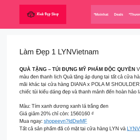
Chuyển
đến
*Moinhat
Deals
*Thươ
nội
dung
Làm Đẹp 1 LYNVietnam
QUÀ TẶNG – TÚI ĐỰNG MỸ PHẨM ĐỘC QUYỀN
V
màu đen thanh lịch Quà tặng áp dụng tại tất cả cửa 
mãi khác tại cửa hàng DIANA x POLA M SHOULDER B
chiếc túi kiểu dáng đẹp và thanh mảnh đến hoàn hảo 
Màu: Tím xanh dương xanh lá trắng đen
Giá giảm 20% chỉ còn: 1560160 ₫
Mua ngay:
shopeevn?IdDwMF
Tất cả sản phẩm đã có mặt tại cửa hàng LYN và
LYN