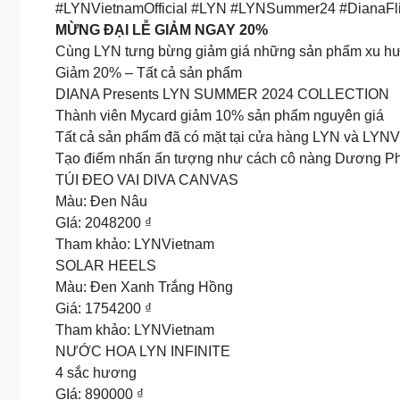
#LYNVietnamOfficial #LYN #LYNSummer24 #DianaFl
MỪNG ĐẠI LỄ GIẢM NGAY 20%
Cùng LYN tưng bừng giảm giá những sản phẩm xu hư
Giảm 20% – Tất cả sản phẩm
DIANA Presents LYN SUMMER 2024 COLLECTION
Thành viên Mycard giảm 10% sản phẩm nguyên giá
Tất cả sản phẩm đã có mặt tại cửa hàng LYN và L
Tạo điểm nhấn ấn tượng như cách cô nàng Dương Phư
TÚI ĐEO VAI DIVA CANVAS
Màu: Đen Nâu
GIá: 2048200 ₫
Tham khảo: LYNVietnam
SOLAR HEELS
Màu: Đen Xanh Trắng Hồng
Giá: 1754200 ₫
Tham khảo: LYNVietnam
NƯỚC HOA LYN INFINITE
4 sắc hương
GIá: 890000 ₫