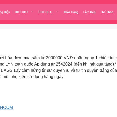
ng Hiệu
HOT HOT
HOT DEAL
Thời Trang
Làm Đẹp
Thể Thao
ới hóa đơn mua sắm từ 2000000 VNĐ nhận ngay 1 chiếc túi đự
hàng LYN toàn quốc Áp dụng từ 2542024 (đến khi hết quà tặng
AGS Lấy cảm hứng từ sự quyến rũ và tự tin duyên dáng của
là một phụ kiện sử dụng hàng ngày
VNCOM