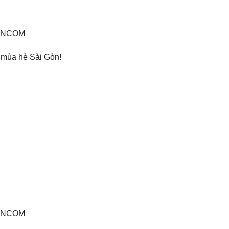
YNVNCOM
ả mùa hè Sài Gòn!
YNVNCOM