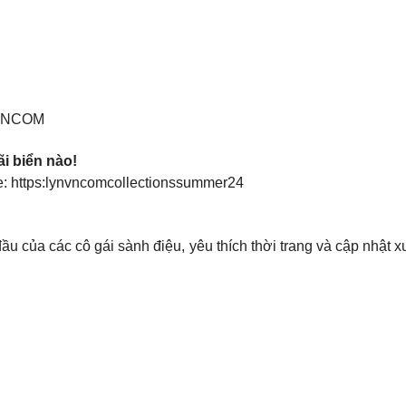
YNVNCOM
ãi biển nào!
e: https:lynvncomcollectionssummer24
u của các cô gái sành điệu, yêu thích thời trang và cập nhật