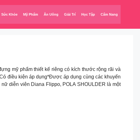
Sức Khỏe
Mỹ Phẩm
Ăn Uống
Giải Trí
Học Tập
Cẩm Nang
ng mỹ phẩm thiết kế riêng có kích thước rộng rãi và
) *Có điều kiện áp dụng*Được áp dụng cùng các khuyến
 nữ diễn viên Diana Flippo, POLA SHOULDER là một