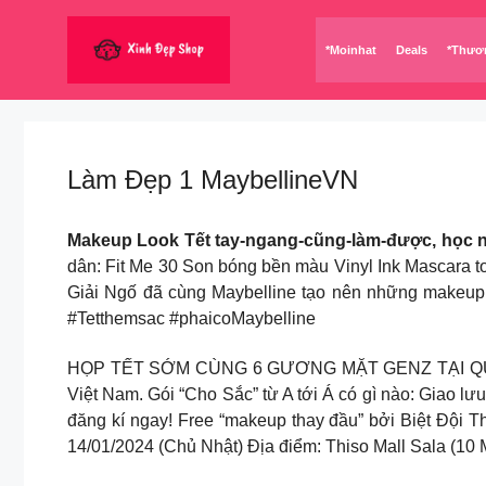
Chuyển
đến
*Moinhat
Deals
*Thươ
nội
dung
Làm Đẹp 1 MaybellineVN
Makeup Look Tết tay-ngang-cũng-làm-được, học 
dân: Fit Me 30 Son bóng bền màu Vinyl Ink Mascara t
Giải Ngố đã cùng Maybelline tạo nên những makeup 
#Tetthemsac #phaicoMaybelline
HỌP TẾT SỚM CÙNG 6 GƯƠNG MẶT GENZ TẠI QUẢNG 
Việt Nam. Gói “Cho Sắc” từ A tới Á có gì nào: Giao lư
đăng kí ngay! Free “makeup thay đầu” bởi Biệt Đội T
14/01/2024 (Chủ Nhật) Địa điểm: Thiso Mall Sala (