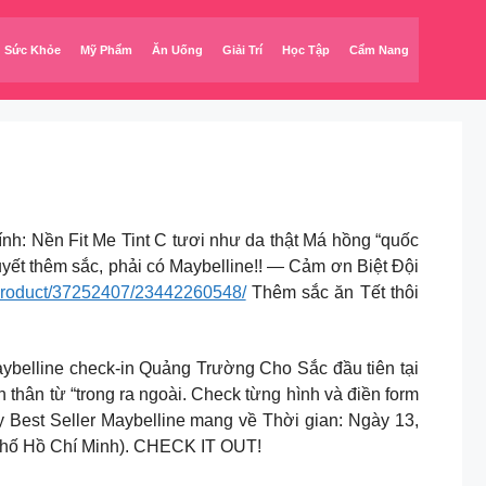
Sức Khỏe
Mỹ Phẩm
Ăn Uống
Giải Trí
Học Tập
Cẩm Nang
dính: Nền Fit Me Tint C tươi như da thật Má hồng “quốc
yết thêm sắc, phải có Maybelline!! — Cảm ơn Biệt Đội
product/37252407/23442260548/
Thêm sắc ăn Tết thôi
ne check-in Quảng Trường Cho Sắc đầu tiên tại
 thân từ “trong ra ngoài. Check từng hình và điền form
y Best Seller Maybelline mang về Thời gian: Ngày 13,
 phố Hồ Chí Minh). CHECK IT OUT!