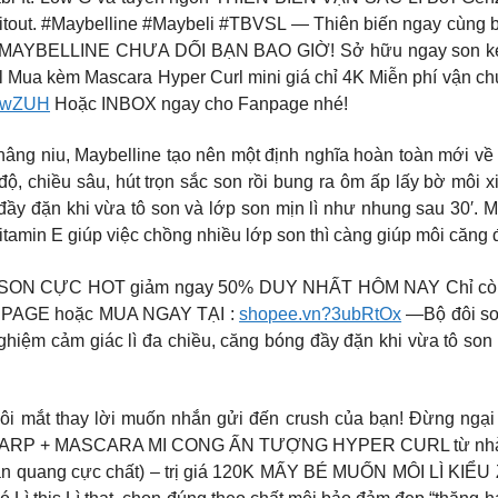
kitout. #Maybelline #Maybeli #TBVSL — Thiên biến ngay cùng b
ELLINE CHƯA DỐI BẠN BAO GIỜ! Sở hữu ngay son kem mịn
 Mua kèm Mascara Hyper Curl mini giá chỉ 4K Miễn phí vận chu
xwZUH
Hoặc INBOX ngay cho Fanpage nhé!
âng niu, Maybelline tạo nên một định nghĩa hoàn toàn mới về 
 độ, chiều sâu, hút trọn sắc son rồi bung ra ôm ấp lấy bờ mô
 đầy đặn khi vừa tô son và lớp son mịn lì như nhung sau 30′. 
itamin E giúp việc chồng nhiều lớp son thì càng giúp môi căng 
N CỰC HOT giảm ngay 50% DUY NHẤT HÔM NAY Chỉ còn 303K
FANPAGE hoặc MUA NGAY TẠI :
shopee.vn?3ubRtOx
—Bộ đôi son
ghiệm cảm giác lì đa chiều, căng bóng đầy đặn khi vừa tô so
i mắt thay lời muốn nhắn gửi đến crush của bạn! Đừng ngại 
HARP + MASCARA MI CONG ẤN TƯỢNG HYPER CURL từ nhà May
n quang cực chất) – trị giá 120K MẤY BÉ MUỐN MÔI LÌ KIỂ