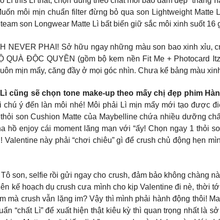
có Lì this Lì that, chọn đúng theo chất môi bảo đảm đẹp “thăng 
n môi mịn chuẩn filter đừng bỏ qua son Lightweight Matte Lì
team son Longwear Matte Lì bất biến giữ sắc môi xinh suốt 16
NEVER PHAI! Sở hữu ngay những màu son bao xinh xỉu, crush
Ộ QUÀ ĐỘC QUYỀN (gồm bộ kem nền Fit Me + Photocard Itzy 
uôn mịn mẩy, căng đầy ở mọi góc nhìn. Chưa kể bảng màu xinh 
 Bé Lì cũng sẽ chọn tone make-up theo mấy chị đẹp phim H
hú ý đến làn môi nhé! Môi phải Lì mịn mẩy mới tạo được điểm
à thỏi son Cushion Matte của Maybelline chứa nhiều dưỡng chấ
ha hồ enjoy cái moment lãng mạn với “ấy! Chọn ngay 1 thỏi so
ine này phải “chơi chiêu” gì để crush chủ động hẹn mình đi 
 Tô son, selfie rồi gửi ngay cho crush, đảm bảo không chàng 
 lên kế hoạch dụ crush cưa mình cho kịp Valentine đi nè, thờ
 crush vẫn lặng im? Vậy thì mình phải hành động thôi! Mayb
chuẩn “chất Lì” để xuất hiện thật kiêu kỳ thì quan trọng nhất l