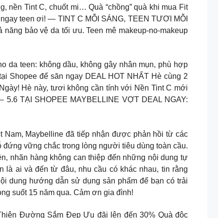
g, nền Tint C, chuốt mi… Quà “chồng” quà khi mua Fit
đến ngay teen ơi! — TINT C MỖI SÁNG, TEEN TƯƠI MỖI
hả năng bảo vệ da tối ưu. Teen mê makeup-no-makeup
ho da teen: không dầu, không gây nhân mụn, phù hợp
 tại Shopee để săn ngay DEAL HOT NHẤT Hè cùng 2
y! Hè này, tươi không cần tính với Nền Tint C mới
1.6 – 5.6 TẠI SHOPEE MAYBELLINE VỢT DEAL NGAY:
 Maybelline đã tiếp nhận được phản hồi từ các
 đứng vững chắc trong lòng người tiêu dùng toàn cầu.
iên, nhãn hàng không can thiệp đến những nội dung tự
 là ai và đến từ đâu, nhu cầu có khác nhau, tin rằng
nội dung hướng dẫn sử dụng sản phẩm để bạn có trải
ong suốt 15 năm qua. Cảm ơn gia đình!
Thiên Đường Sắm Đẹp Ưu đãi lên đến 30% Quà độc