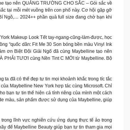
elline tạo nên QUẢNG TRƯỜNG CHO SẮC – Gói sắc về
 sắc tại mỗi mét vuông trên con phố này. Cơ hội gặp gỡ
Bí Ngô,… 2024++ phần quà full size đang chờ bạn khi
wYork Makeup Look Tết tay-ngang-cũng-làm-được, học
 hồng “quốc dân: Fit Me 30 Son bóng bền màu Vinyl Ink
ảm ơn Biệt Đội Giải Ngố đã cùng Maybelline tạo nên
À PHẢI TƯƠI cùng Nền Tint C MỚI từ Maybelline. Bộ
 có thể đẹp tự tin mọi khoảnh khắc trong tíc tắc
của Maybelline New York hợp tác cùng Microsoft. Chỉ
 bạn tự tin thể hiện cá tính riêng của mình một cách
de màu, sản phẩm được sử dụng của Maybelline, giúp
 trong lĩnh vực nghiên cứu ứng dụng thực tế ảo trong
ãy để Maybelline Beauty giúp bạn tự tin tham gia mọi