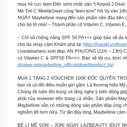
mùa hè cực teen Đến sớm nhất: săn 5 Airpod 2 Deal 1
Me Tint C Meet&Greet cùng “teen tươi” Hà Vy vào 1
NGÀY Maybelline mang đến sản phẩm nền đầu tiên dà
chớ bỏ lỡ nhé! – Thành phần có Vitamin C, Vitamin 
– Chỉ số chống nắng SPF 50 PA+++ giúp bảo vệ da k
cho da nhạy cảm Khám phá tại
https://hasaki.vn/thuo
Livestreamers xinh đẹp: AN PHƯƠNG (11H – 13H) CH
có Vitamin C & SPF50 PA+++. Bảo vệ tối ưu, tư
shopee.vn/maybelline_officialstore#product_list
MUA 1 TẶNG 2 VOUCHER 100K ĐỘC QUYỀN TRONG LI
bạn và có đôi điều muốn gửi gắm. Là thương hiệu Mỹ 
Chúng tôi luôn tôn trọng và lắng nghe ý kiến đóng g
phát của reviewer trên trang cá nhân. Sản phẩm Mayb
Maybelline vẫn có những dòng sản phẩm đáp ứng chí
nghiệm tốt hơn nữa. Từ tận đáy lòng, Maybelline cảm
BÉ LÌ MÊ SON – JOIN NGAY LAZBEAUTY [DUY NHẤT 