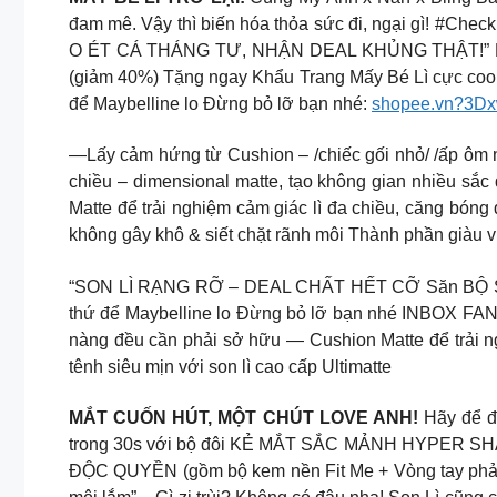
đam mê. Vậy thì biến hóa thỏa sức đi, ngại gì! #Chec
O ÉT CÁ THÁNG TƯ, NHẬN DEAL KHỦNG THẬT!” MAYB
(giảm 40%) Tặng ngay Khẩu Trang Mấy Bé Lì cực cool
để Maybelline lo Đừng bỏ lỡ bạn nhé:
shopee.vn?3D
—Lấy cảm hứng từ Cushion – /chiếc gối nhỏ/ /ấp ôm n
chiều – dimensional matte, tạo không gian nhiều sắc
Matte để trải nghiệm cảm giác lì đa chiều, căng bóng
không gây khô & siết chặt rãnh môi Thành phần giàu v
“SON LÌ RẠNG RỠ – DEAL CHẤT HẾT CỠ Săn BỘ SO
thứ để Maybelline lo Đừng bỏ lỡ bạn nhé INBOX 
nàng đều cần phải sở hữu — Cushion Matte để trải n
tênh siêu mịn với son lì cao cấp Ultimatte
MẮT CUỐN HÚT, MỘT CHÚT LOVE ANH!
Hãy để đô
trong 30s với bộ đôi KẺ MẮT SẮC MẢNH HYPER S
ĐỘC QUYỀN (gồm bộ kem nền Fit Me + Vòng tay phả