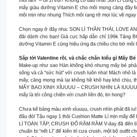
môi lắm” – Gì zị trùi? Không có đâu nha! Son Lì cũng 
mẩy giàu dưỡng Vitamin E cho môi mọng căng đầy Muố
môi mịn như nhung Thích môi rạng rỡ mọi lúc về ngay 
Chọn ngay ở đây nha: SON LÌ THẦN THÁI, LOVE ANH 
đãi dành cho bạn! Giá cực hấp dẫn chỉ 199k Tặng B
dưỡng Vitamin E cùng hiệu ứng đa chiều cho bờ môi l
Sắp tới Valentine rồi, và chắc chắn kiểu gì Mấy
Make-up như sao Hàn không khó nhưng mấy bé phải c
sống và cả “sức hút” với crush luôn nha! Mách nhỏ l
mẩy, căng mọng mà lại không hề khô hay khó chịu, t
MẨY BAO XINH XỈUUUU – CRUSH NHÌN LÀ IUUUU! Valent
mẩy là tới công chiện với crush liền đó, tin hong?
Chưa kể bảng màu xinh xỉuuuu, crush nhìn phát đã iu!
đâu đó! Tậu ngay 1 thỏi Cushion Matte Lì mịn mẩy để
LÌ TOÀN TẬP, CRUSH ĐỔ RẦM RẦM V-day đã đến tìm mà
chuẩn bị “nết Lì” để kiên trì cưa crush, một bộ outfit 