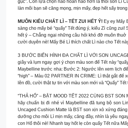
gục”. Còn lựa chọn nào hoàn hảo hơn là thỏi son Lì Cu
làn môi bạn sẽ căng mọng, mịn mẩy, đẹp hết sẩy trong
MUÔN KIỂU CHẤT LÌ – TẾT ZUI HẾT Ý!
Ey ey Mấy B
sàng cho mấy bé “quẩy” Tết đúng ý, kiểu Zì cũng zui!
hết ý – Chẳng ngại những câu hỏi khó đỡ muôn thuở ng
cười duyên nè! Mấy Bé Lì thích chất Lì nào cho Tết nà
3 BƯỚC BIẾN HÌNH ĐA CHẤT LÌ VỚI SON UNCAGED C
giây và lụm ngay gợi ý chọn màu son để Tết này “quẩy
Maybelline trước nha: Bước 2: Ngước lên xem lịch đ
“high” – Màu 02 PARTNER IN CRIME: Lì thật gắt để x
lên đồ, cười thật tự tin với màu son mới và “Quẩy” Tế
“THẢ HỔ” – BẬT MOOD TẾT 2022 CÙNG BST SON MAY
hãy chuẩn bị đi nhé vì Maybelline đã tung bộ son Li
Uncaged Cushion Matte là BST son xịn xò xứng đáng có
dưỡng cho môi Lì mịn mẩy, căng đầy, nhìn là yêu ngay!
con Hổ thôi nè! Nhanh tay hốt lẹ còn quẩy Tết nữa Mấy