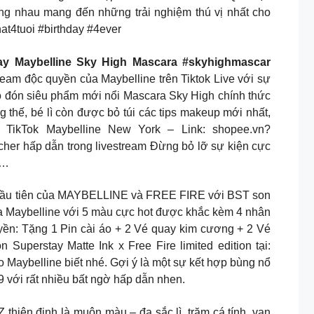
ng nhau mang đến những trải nghiệm thú vị nhất cho
t4tuoi #birthday #4ever
ay Maybelline Sky High Mascara #skyhighmascar
am độc quyền của Maybelline trên Tiktok Live với sự
ào đón siêu phẩm mới nổi Mascara Sky High chính thức
thế, bé lì còn được bỏ túi các tips makeup mới nhất,
TikTok Maybelline New York – Link: shopee.vn?
cher hấp dẫn trong livestream Đừng bỏ lỡ sự kiện cực
 …
 đầu tiên của MAYBELLINE và FREE FIRE với BST son
của Maybelline với 5 màu cực hot được khắc kèm 4 nhân
quyền: Tặng 1 Pin cài áo + 2 Vé quay kim cương + 2 Vé
uperstay Matte Ink x Free Fire limited edition tại:
Maybelline biết nhé. Gợi ý là một sự kết hợp bùng nổ
 với rất nhiều bất ngờ hấp dẫn nhen.
iên định là muôn màu – đa sắc lì, trăm cá tính, vạn