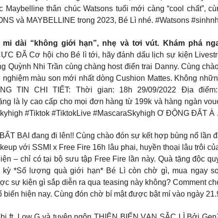
 Maybelline thân chúc Watsons tuổi mới càng “cool chất”, cù
ONS và MAYBELLINE trong 2023, Bé Lì nhé. #Watsons #sinhnha
 mi dài “không giới hạn”, nhẹ và tơi vút. Khám phá ng
Ã Cơ hội cho Bé lì tới, hãy đánh dấu lịch sự kiện Livestre
năng Quỳnh Nhi Trần cùng chàng host điển trai Danny. Cùng ch
ải nghiệm màu son mới nhất dòng Cushion Mattes. Không những 
G TIN CHI TIẾT: Thời gian: 18h 29/09/2022 Địa điểm: 
tặng là ly cao cấp cho mọi đơn hàng từ 199k và hàng ngàn vou
#Skyhigh #Tiktok #TiktokLive #MascaraSkyhigh Ơ ĐỘNG ĐẤT À
 BẠI đang đi lên!! Cùng chào đón sự kết hợp bùng nổ lần
akeup với SSMI x Free Fire 16h lâu phai, huyền thoại lâu trôi 
 diện – chỉ có tại bộ sưu tập Free Fire lần này. Quà tặng độc 
 kỳ *Số lượng quà giới hạn* Bé Lì còn chờ gì, mua ngay son S
 sự kiện gì sắp diễn ra qua teasing này không? Comment cho 
 biến hiện nay. Cùng đón chờ bí mật được bật mí vào ngày 21.9
i ft. Low G và tuyên ngôn THIÊN BIẾN VẠN SẮC LÌ Bởi GenZ th