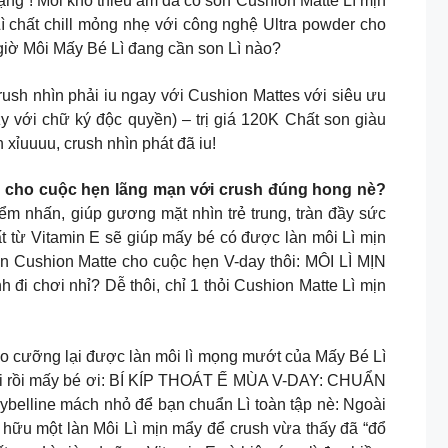
hạng”! Môi khô thiếu ẩm đã có son Cushion Matte Lì mịn
 chất chill mỏng nhẹ với công nghệ Ultra powder cho
 giờ Môi Mấy Bé Lì đang cần son Lì nào?
 nhìn phải iu ngay với Cushion Mattes với siêu ưu
với chữ ký độc quyền) – trị giá 120K Chất son giàu
xỉuuuu, crush nhìn phát đã iu!
àn cho cuộc hẹn lãng mạn với crush đúng hong nè?
 nhấn, giúp gương mặt nhìn trẻ trung, tràn đầy sức
t từ Vitamin E sẽ giúp mấy bé có được làn môi Lì mịn
n Cushion Matte cho cuộc hẹn V-day thôi: MÔI LÌ MỊN
chơi nhỉ? Dễ thôi, chỉ 1 thỏi Cushion Matte Lì mịn
nào cưỡng lại được làn môi lì mọng mướt của Mấy Bé Lì
i tới rồi mấy bé ơi: BÍ KÍP THOÁT Ế MÙA V-DAY: CHUẨN
elline mách nhỏ để bạn chuẩn Lì toàn tập nè: Ngoài
à sở hữu một làn Môi Lì mịn mẩy để crush vừa thấy đã “đổ