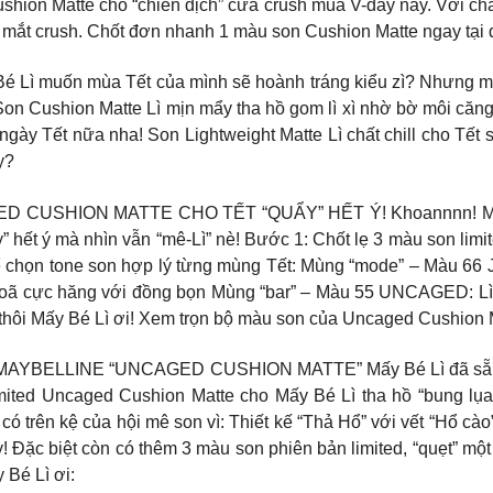
shion Matte cho “chiến dịch” cưa crush mùa V-day này. Với chấ
 mắt crush. Chốt đơn nhanh 1 màu son Cushion Matte ngay tại 
é Lì muốn mùa Tết của mình sẽ hoành tráng kiểu zì? Nhưng mà
 Son Cushion Matte Lì mịn mẩy tha hồ gom lì xì nhờ bờ môi căng
ày Tết nữa nha! Son Lightweight Matte Lì chất chill cho Tết 
y?
USHION MATTE CHO TẾT “QUẨY” HẾT Ý! Khoannnn! Mấy Bé 
” hết ý mà nhìn vẫn “mê-Lì” nè! Bước 1: Chốt lẹ 3 màu son li
ể chọn tone son hợp lý từng mùng Tết: Mùng “mode” – Màu 66 
oã cực hăng với đồng bọn Mùng “bar” – Màu 55 UNCAGED: Lì bứ
t thôi Mấy Bé Lì ơi! Xem trọn bộ màu son của Uncaged Cushion M
BELLINE “UNCAGED CUSHION MATTE” Mấy Bé Lì đã sẵn sàng
mited Uncaged Cushion Matte cho Mấy Bé Lì tha hồ “bung lụa” 
 trên kệ của hội mê son vì: Thiết kế “Thả Hổ” với vết “Hổ cào
 Đặc biệt còn có thêm 3 màu son phiên bản limited, “quẹt” một 
 Bé Lì ơi: