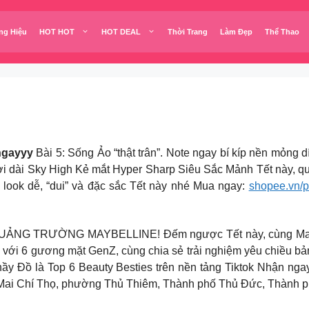
ng Hiệu
HOT HOT
HOT DEAL
Thời Trang
Làm Đẹp
Thể Thao
ngayyy
Bài 5: Sống Ảo “thật trân”. Note ngay bí kíp nền mỏng 
ơi dài Sky High Kẻ mắt Hyper Sharp Siêu Sắc Mảnh Tết này, qu
look dễ, “dui” và đặc sắc Tết này nhé Mua ngay:
shopee.vn/
TRƯỜNG MAYBELLINE! Đếm ngược Tết này, cùng Maybelli
u với 6 gương mặt GenZ, cùng chia sẻ trải nghiệm yêu chiều bản
hầy Đồ là Top 6 Beauty Besties trên nền tảng Tiktok Nhận nga
10 Mai Chí Thọ, phường Thủ Thiêm, Thành phố Thủ Đức, Thành