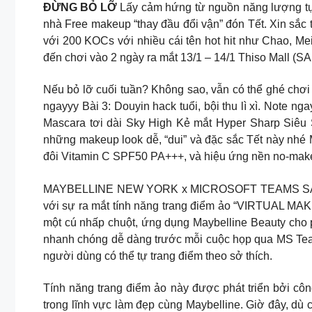
ĐỪNG BỎ LỠ
Lấy cảm hứng từ nguồn năng lượng 
nhà Free makeup “thay đầu đổi vận” đón Tết. Xin sắc t
với 200 KOCs với nhiều cái tên hot hit như Chao, M
đến chơi vào 2 ngày ra mắt 13/1 – 14/1 Thiso Mall (S
Nếu bỏ lỡ cuối tuần? Không sao, vẫn có thể ghé ch
ngayyy Bài 3: Douyin hack tuổi, bội thu lì xì. Note 
Mascara tơi dài Sky High Kẻ mắt Hyper Sharp Siêu 
những makeup look dễ, “dui” và đặc sắc Tết này nhé
đôi Vitamin C SPF50 PA+++, và hiệu ứng nền no-ma
MAYBELLINE NEW YORK x MICROSOFT TEAMS SẴN SÀNG 
với sự ra mắt tính năng trang điểm ảo “VIRTUAL MAK
một cú nhấp chuột, ứng dụng Maybelline Beauty cho p
nhanh chóng dễ dàng trước mỗi cuộc họp qua MS Tea
người dùng có thể tự trang điểm theo sở thích.
Tính năng trang điểm ảo này được phát triển bởi côn
trong lĩnh vực làm đẹp cùng Maybelline. Giờ đây, dù