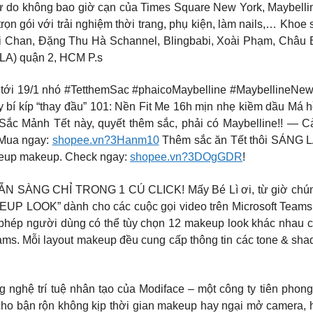
tự do không bao giờ cạn của Times Square New York, Mayb
rọn gói với trải nghiệm thời trang, phụ kiện, làm nails,… Khoe
ei Chan, Đặng Thu Hà Schannel, Blingbabi, Xoài Phạm, Châu 
ALA) quận 2, HCM P.s
ơi tới 19/1 nhó #TetthemSac #phaicoMaybelline #MaybellineNe
ngay bí kíp “thay đầu” 101: Nền Fit Me 16h mịn nhẹ kiềm dầu Má
Sắc Mảnh Tết này, quyết thêm sắc, phải có Maybelline!! — C
 Mua ngay:
shopee.vn?3Hanm10
Thêm sắc ăn Tết thôi SÁNG L
keup makeup. Check ngay:
shopee.vn?3DOgGDR
!
CHỈ TRONG 1 CÚ CLICK! Mấy Bé Lì ơi, từ giờ chúng ta đã
EUP LOOK” dành cho các cuộc gọi video trên Microsoft Teams 
hép người dùng có thể tùy chọn 12 makeup look khác nhau cho
ms. Mỗi layout makeup đều cung cấp thông tin các tone & sha
g nghệ trí tuệ nhân tạo của Modiface – một công ty tiên phong
 cho bận rộn không kịp thời gian makeup hay ngại mở camera, h