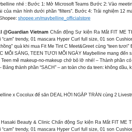
belline nhé : Bước 1: Mở Microsoft Teams Bước 2: Vào meetin
hải của màn hình dưới phần “filters”. Bước 4: Trải nghiệm 12 m
: Shopee:
shopee.vn/maybelline_officialstore
 @Guardian Vietnam
Chấn động Sự kiện Ra Mắt FIT ME TIN
“cam” trendy, 01 mascara Hyper Curl full size, 01 son Cushion 
chồng” quà khi mua Fit Me Tint C Meet&Greet cùng “teen tươi
NT C MỖI SÁNG, TEEN TƯƠI MỖI NGÀY Maybelline mang đến sản
ưu. Teen mê makeup-no-makeup chớ bỏ lỡ nhé! – Thành phần có
 – Bảng thành phần “SẠCH” – an toàn cho da teen: không dầu,
ybelline x Cocolux để săn DEAL HỜI NGẬP TRÀN cùng 2 Live
ki Beauty & Clinic Chấn động Sự kiện Ra Mắt FIT ME TINT 
“cam” trendy, 01 mascara Hyper Curl full size, 01 son Cushion 