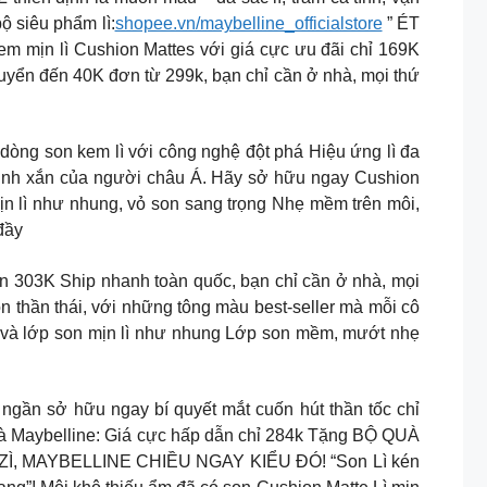
ộ siêu phẩm lì:
shopee.vn/maybelline_officialstore
” ÉT
 lì Cushion Mattes với giá cực ưu đãi chỉ 169K
yển đến 40K đơn từ 299k, bạn chỉ cần ở nhà, mọi thứ
dòng son kem lì với công nghệ đột phá Hiệu ứng lì đa
i xinh xắn của người châu Á. Hãy sở hữu ngay Cushion
Mịn lì như nhung, vỏ son sang trọng Nhẹ mềm trên môi,
đầy
 Ship nhanh toàn quốc, bạn chỉ cần ở nhà, mọi
 thần thái, với những tông màu best-seller mà mỗi cô
n và lớp son mịn lì như nhung Lớp son mềm, mướt nhẹ
ngần sở hữu ngay bí quyết mắt cuốn hút thần tốc chỉ
belline: Giá cực hấp dẫn chỉ 284k Tặng BỘ QUÀ
U ZÌ, MAYBELLINE CHIỀU NGAY KIỂU ĐÓ! “Son Lì kén