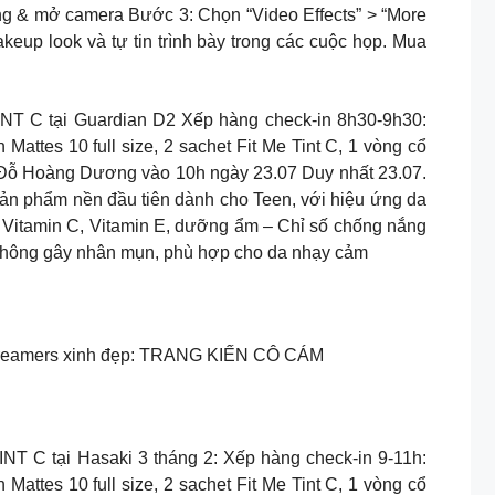
g & mở camera Bước 3: Chọn “Video Effects” > “More
akeup look và tự tin trình bày trong các cuộc họp. Mua
T C tại Guardian D2 Xếp hàng check-in 8h30-9h30:
Mattes 10 full size, 2 sachet Fit Me Tint C, 1 vòng cổ
” Đỗ Hoàng Dương vào 10h ngày 23.07 Duy nhất 23.07.
 phẩm nền đầu tiên dành cho Teen, với hiệu ứng da
 Vitamin C, Vitamin E, dưỡng ẩm – Chỉ số chống nắng
 không gây nhân mụn, phù hợp cho da nhạy cảm
streamers xinh đẹp: TRANG KIẾN CÔ CÁM
C tại Hasaki 3 tháng 2: Xếp hàng check-in 9-11h:
Mattes 10 full size, 2 sachet Fit Me Tint C, 1 vòng cổ