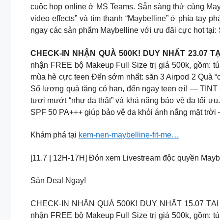
cuộc họp online ở MS Teams. Sẵn sàng thử cùng May
video effects” và tìm thanh “Maybelline” ở phía tay p
ngay các sản phẩm Maybelline với ưu đãi cực hot tại
CHECK-IN NHẬN QUÀ 500K! DUY NHẤT 23.07 TẠI
nhận FREE bộ Makeup Full Size trị giá 500k, gồm: túi 
mùa hè cực teen Đến sớm nhất: săn 3 Airpod 2 Quà “
Số lượng quà tặng có hạn, đến ngay teen ơi! — TI
tươi mướt “như da thật” và khả năng bảo vệ da tối 
SPF 50 PA+++ giúp bảo vệ da khỏi ánh nắng mặt trời
Khám phá tại
kem-nen-maybelline-fit-me…
[11.7 | 12H-17H] Đón xem Livestream độc quyền Ma
Săn Deal Ngay!
CHECK-IN NHẬN QUÀ 500K! DUY NHẤT 15.07 TẠI Hasa
nhận FREE bộ Makeup Full Size trị giá 500k, gồm: túi 