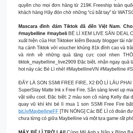
quyền cho mọi đơn hàng từ 219K Freeship toàn quốc
khách hàng Hãy đón chờ những “cú bắt tay” từ WATS
Mascara đình đám Tiktok đã đến Việt Nam. Cho
#maybelline #maybeli
BÉ LÌ XEM LIVE SĂN DEAL CỰC Đ
xuất hiện của Hot Tiktoker kiêm Beauty blogger tài 
hạ cánh Tiktok với voucher khủng 81k đỉnh cao và tr
và rinh về những quà tặng cực cool nhen THÔN
tiktok_maybelline_live2909 Đặc biệt, nhận ngay quà 
hot này các Bé Lì nhé! #MaybellineVN #Maybelline 
ĐẤY LÀ SON SSMI FREE FIRE, X2 ĐỘ LÌ LÂU PHAI BẤT
SuperStay Matte Ink x Free Fire. Sẵn sàng level up m
vật siêu cool. Đặc biệt: 2 màu son cô nàng Kelly đại
quay vũ khí khi bé lì mua 1 son SSMI Free Fire bất
bit.ly/MaybellineFF
[TIN NÓNG] Các BÉ LÌ có đoán được
chưa từng có giữa Maybelline và một tựa game rất phổ
MẤY BÉ LÌ TRỞ LẠI!
Cùng Mỹ Anh x Nân x Bling Bab