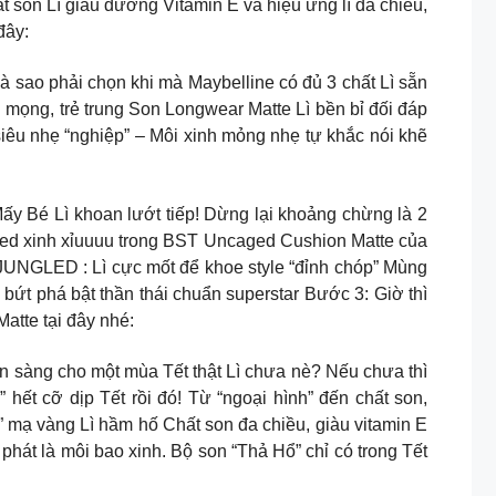
t son Lì giàu dưỡng Vitamin E và hiệu ứng lì đa chiều,
đây:
 sao phải chọn khi mà Maybelline có đủ 3 chất Lì sẵn
 mọng, trẻ trung Son Longwear Matte Lì bền bỉ đối đáp
siêu nhẹ “nghiệp” – Môi xinh mỏng nhẹ tự khắc nói khẽ
Lì khoan lướt tiếp! Dừng lại khoảng chừng là 2
mited xinh xỉuuuu trong BST Uncaged Cushion Matte của
JUNGLED : Lì cực mốt để khoe style “đỉnh chóp” Mùng
t phá bật thần thái chuẩn superstar Bước 3: Giờ thì
atte tại đây nhé:
 cho một mùa Tết thật Lì chưa nè? Nếu chưa thì
hết cỡ dịp Tết rồi đó! Từ “ngoại hình” đến chất son,
” mạ vàng Lì hầm hố Chất son đa chiều, giàu vitamin E
phát là môi bao xinh. Bộ son “Thả Hổ” chỉ có trong Tết