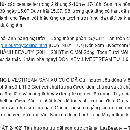
9k các best seller trong 2 khung 9-10h & 17-18h! Son, má hồn
4h30 ngày 15.07 Duy nhất 15.07. Số lượng quà tặng có hạn, 
nh cho Teen, với hiệu ứng da tươi mướt “như da thật” và k
E, dưỡng ẩm
hỏi ánh nắng mặt trời – Bảng thành phần “SẠCH” – an toàn c
ng-hieu/maybelline.html
[DUY NHẤT 7.7] Đón xem Livestream
ẢNH BEAUTY (20H – 23H)Tint C Mỗi Sáng, Teen Tươi Mỗi Ngà
ơi như da thật. Khám phá ngay! ĐÓN XEM LIVESTREAM TỪ 
VESTREAM SĂN XU CỰC ĐÃ Gửi người tiêu dùng Việt Nam,
phẩm số 1 Thế Giới với chất lượng được kiểm chứng và có chỗ
óp công tâm và mang tính xây dựng từ người tiêu dùng. Tuy nh
elline được đầu tư phát triển để tôn vinh mọi nét đẹp. Dù bạn
nh xác nhu cầu của bạn. Chúng tôi sẽ cố gắng tạo ra nhiều 
 ơn người tiêu dùng Việt Nam đã đồng hành cùng Maybelline tr
24/02] Tận hưởng ưu đãi son cực chất tại LazBeauty – 