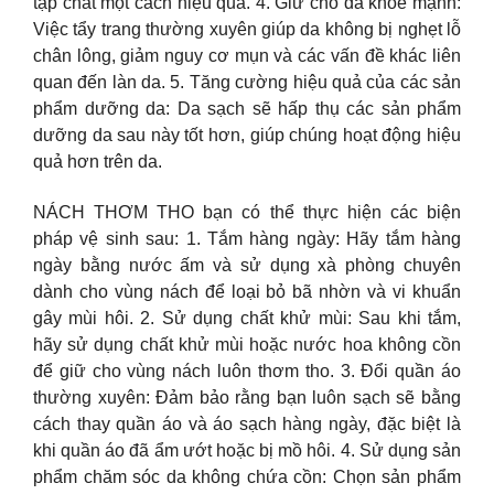
tạp chất một cách hiệu quả. 4. Giữ cho da khỏe mạnh:
Việc tẩy trang thường xuyên giúp da không bị nghẹt lỗ
chân lông, giảm nguy cơ mụn và các vấn đề khác liên
quan đến làn da. 5. Tăng cường hiệu quả của các sản
phẩm dưỡng da: Da sạch sẽ hấp thụ các sản phẩm
dưỡng da sau này tốt hơn, giúp chúng hoạt động hiệu
quả hơn trên da.
NÁCH THƠM THO bạn có thể thực hiện các biện
pháp vệ sinh sau: 1. Tắm hàng ngày: Hãy tắm hàng
ngày bằng nước ấm và sử dụng xà phòng chuyên
dành cho vùng nách để loại bỏ bã nhờn và vi khuẩn
gây mùi hôi. 2. Sử dụng chất khử mùi: Sau khi tắm,
hãy sử dụng chất khử mùi hoặc nước hoa không cồn
để giữ cho vùng nách luôn thơm tho. 3. Đổi quần áo
thường xuyên: Đảm bảo rằng bạn luôn sạch sẽ bằng
cách thay quần áo và áo sạch hàng ngày, đặc biệt là
khi quần áo đã ẩm ướt hoặc bị mồ hôi. 4. Sử dụng sản
phẩm chăm sóc da không chứa cồn: Chọn sản phẩm