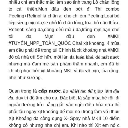
nhiều chị em thắc mắc làm sao tình trạng Lỗ chân lông
to cải thiện.Mụn đầu đen bớt đi Thì combo
Peeling+Retinol là chân ái cho chị em Peeling:Loại bỏ
lớp sừng,mịn da,se nhỏ lỗ chân lông, loại bỏ dầu thừa.
Retinol: sáng da,đồng đêù màu da,trắng mịn,hạn chế
tối đa Mụn đầu đen #MKII
#TUYỂN_NPP_TOÀN_QUỐC Chai xịt khoáng, 4 mùa
em đều phải để trong túi Chính là xịt khoáng nhà #MKII
đó cả nhà ơii Sở hữu một làn 𝐝𝐚 𝐥𝐮𝐨̂𝐧 𝐤𝐡𝐨̂, 𝐝𝐞̂̃ 𝐦𝐚̂́𝐭 𝐧𝐮̛𝐨̛́𝐜
nhưng mà đam mê sản phẩm thấm nhanh, em đã bị
chinh phục bởi xịt khoáng MKII vì 𝐭𝐢𝐚 𝐱𝐢̣𝐭 mịn, tỏa rộng,
nhẹ như sương.
Quan trọng là 𝗰𝗮̂́𝗽 𝗻𝘂̛𝗼̛́𝗰, 𝒉𝒂̣ 𝒏𝒉𝒊𝒆̣̂𝒕 𝒕𝒖̛́𝒄 𝒕𝒉𝒊̀ giúp làm 𝒅𝒊̣𝒖
𝒅𝒂, duy trì độ ẩm cho da. Đặc biệt là sắp mùa hè rồi, đi
ngoài đường trời nắng gắt, vào ngồi điều hòa nữa thì
phải tậu ngay xịt khoáng để mọi nơi trong tầm với thuii
Xịt Khoáng đa công dụng X- Spay nhà MKII 10 điểm
không có nhưng nha chị em. Khi nào thì Xịt em nó c