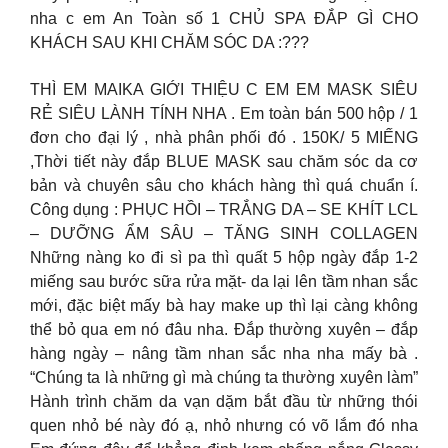
nha c em An Toàn số 1 CHỦ SPA ĐẮP GÌ CHO
KHÁCH SAU KHI CHĂM SÓC DA :???
THÌ EM MAIKA GIỚI THIỆU C EM EM MASK SIÊU
RẺ SIÊU LÀNH TÍNH NHA . Em toàn bán 500 hộp / 1
đơn cho đại lý , nhà phân phối đó . 150K/ 5 MIẾNG
,Thời tiết này đắp BLUE MASK sau chăm sóc da cơ
bản và chuyên sâu cho khách hàng thì quá chuẩn í.
Công dụng : PHỤC HỒI – TRẮNG DA – SE KHÍT LCL
– DƯỠNG ẨM SÂU – TĂNG SINH COLLAGEN
Những nàng ko đi sì pa thì quất 5 hộp ngày đắp 1-2
miếng sau bước sữa rửa mặt- da lại lên tầm nhan sắc
mới, đặc biệt mấy bà hay make up thì lại càng không
thể bỏ qua em nó đâu nha. Đắp thường xuyên – đắp
hàng ngày – nâng tầm nhan sắc nha nha mấy bà .
“Chúng ta là những gì mà chúng ta thường xuyên làm”
Hành trình chăm da vạn dặm bắt đầu từ những thói
quen nhỏ bé này đó ạ, nhỏ nhưng có võ lắm đó nha