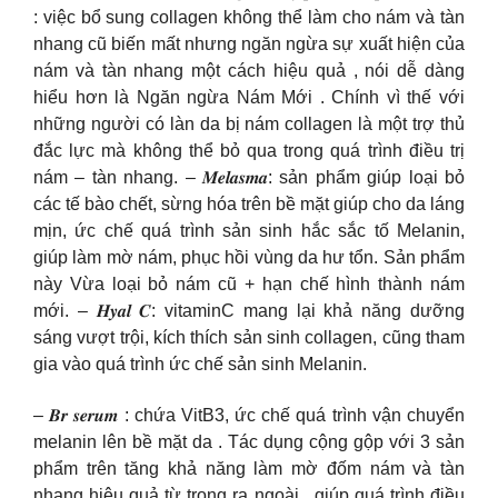
: việc bổ sung collagen không thể làm cho nám và tàn
nhang cũ biến mất nhưng ngăn ngừa sự xuất hiện của
nám và tàn nhang một cách hiệu quả , nói dễ dàng
hiểu hơn là Ngăn ngừa Nám Mới . Chính vì thế với
những người có làn da bị nám collagen là một trợ thủ
đắc lực mà không thể bỏ qua trong quá trình điều trị
nám – tàn nhang. – 𝑴𝒆𝒍𝒂𝒔𝒎𝒂: sản phẩm giúp loại bỏ
các tế bào chết, sừng hóa trên bề mặt giúp cho da láng
mịn, ức chế quá trình sản sinh hắc sắc tố Melanin,
giúp làm mờ nám, phục hồi vùng da hư tổn. Sản phẩm
này Vừa loại bỏ nám cũ + hạn chế hình thành nám
mới. – 𝑯𝒚𝒂𝒍 𝑪: vitaminC mang lại khả năng dưỡng
sáng vượt trội, kích thích sản sinh collagen, cũng tham
gia vào quá trình ức chế sản sinh Melanin.
– 𝑩𝒓 𝒔𝒆𝒓𝒖𝒎 : chứa VitB3, ức chế quá trình vận chuyển
melanin lên bề mặt da . Tác dụng cộng gộp với 3 sản
phẩm trên tăng khả năng làm mờ đốm nám và tàn
nhang hiệu quả từ trong ra ngoài , giúp quá trình điều