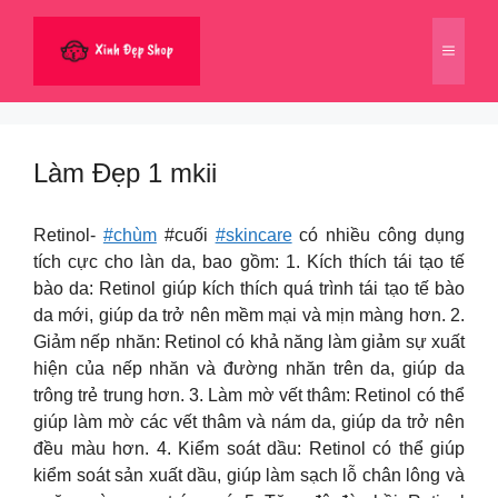
Chuyển
đến
Menu
nội
dung
Làm Đẹp 1 mkii
Retinol-
#chùm
#cuối
#skincare
có nhiều công dụng
tích cực cho làn da, bao gồm: 1. Kích thích tái tạo tế
bào da: Retinol giúp kích thích quá trình tái tạo tế bào
da mới, giúp da trở nên mềm mại và mịn màng hơn. 2.
Giảm nếp nhăn: Retinol có khả năng làm giảm sự xuất
hiện của nếp nhăn và đường nhăn trên da, giúp da
trông trẻ trung hơn. 3. Làm mờ vết thâm: Retinol có thể
giúp làm mờ các vết thâm và nám da, giúp da trở nên
đều màu hơn. 4. Kiểm soát dầu: Retinol có thể giúp
kiểm soát sản xuất dầu, giúp làm sạch lỗ chân lông và