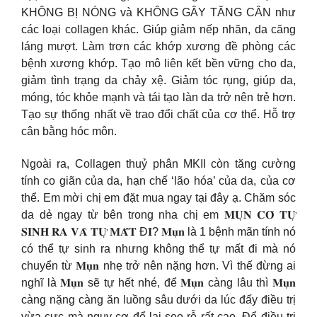
KHÔNG BỊ NÓNG và KHÔNG GÂY TĂNG CÂN như
các loại collagen khác. Giúp giảm nếp nhăn, da căng
láng mượt. Làm trơn các khớp xương đề phòng các
bệnh xương khớp. Tạo mô liên kết bền vững cho da,
giảm tình trạng da chảy xệ. Giảm tóc rụng, giúp da,
móng, tóc khỏe mạnh và tái tạo làn da trở nên trẻ hơn.
Tạo sự thống nhất về trao đổi chất của cơ thể. Hỗ trợ
cân bằng hóc môn.
Ngoài ra, Collagen thuỷ phân MKII còn tăng cường
tính co giãn của da, hạn chế ‘lão hóa’ của da, của cơ
thể. Em mời chị em đặt mua ngay tại đây ạ. Chăm sóc
da dẻ ngay từ bên trong nha chị em 𝐌𝐔̣𝐍 𝐂𝐎́ 𝐓𝐔̛̣
𝐒𝐈𝐍𝐇 𝐑𝐀 𝐕𝐀̀ 𝐓𝐔̛̣ 𝐌𝐀̂́𝐓 Đ𝐈? 𝐌𝐮̣𝐧 là 1 bệnh mãn tính nó
có thể tự sinh ra nhưng không thể tự mất đi mà nó
chuyển từ 𝐌𝐮̣𝐧 nhẹ trở nên nặng hơn. Vì thế đừng ai
nghĩ là 𝐌𝐮̣𝐧 sẽ tự hết nhé, để 𝐌𝐮̣𝐧 càng lâu thì 𝐌𝐮̣𝐧
càng nặng càng ăn luồng sâu dưới da lúc đấy điều trị
vừa cực mà nguy cơ để lại sẹo rỗ rất cao. Để điều trị