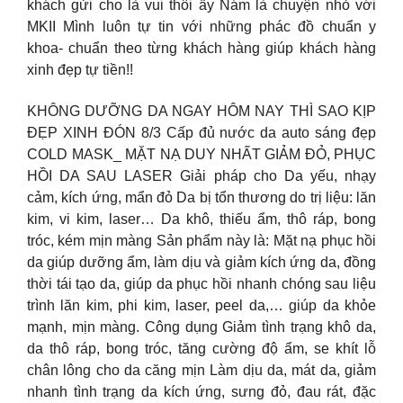
khách gửi cho là vui thôi ấy Nám là chuyện nhỏ với
MKII Mình luôn tự tin với những phác đồ chuẩn y
khoa- chuẩn theo từng khách hàng giúp khách hàng
xinh đẹp tự tiền!!
KHÔNG DƯỠNG DA NGAY HÔM NAY THÌ SAO KỊP
ĐẸP XINH ĐÓN 8/3 Cấp đủ nước da auto sáng đẹp
COLD MASK_ MẶT NẠ DUY NHẤT GIẢM ĐỎ, PHỤC
HỒI DA SAU LASER Giải pháp cho Da yếu, nhạy
cảm, kích ứng, mẩn đỏ Da bị tổn thương do trị liệu: lăn
kim, vi kim, laser… Da khô, thiếu ẩm, thô ráp, bong
tróc, kém mịn màng Sản phẩm này là: Mặt nạ phục hồi
da giúp dưỡng ẩm, làm dịu và giảm kích ứng da, đồng
thời tái tạo da, giúp da phục hồi nhanh chóng sau liệu
trình lăn kim, phi kim, laser, peel da,… giúp da khỏe
mạnh, mịn màng. Công dụng Giảm tình trạng khô da,
da thô ráp, bong tróc, tăng cường độ ẩm, se khít lỗ
chân lông cho da căng mịn Làm dịu da, mát da, giảm
nhanh tình trạng da kích ứng, sưng đỏ, đau rát, đặc