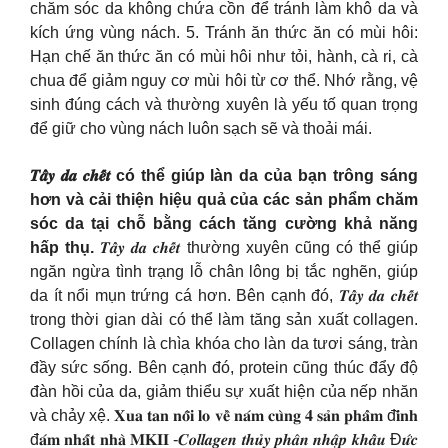
chăm sóc da không chứa cồn để tránh làm khô da và
kích ứng vùng nách. 5. Tránh ăn thức ăn có mùi hôi:
Hạn chế ăn thức ăn có mùi hôi như tỏi, hành, cà ri, cà
chua để giảm nguy cơ mùi hôi từ cơ thể. Nhớ rằng, vệ
sinh đúng cách và thường xuyên là yếu tố quan trọng
để giữ cho vùng nách luôn sạch sẽ và thoải mái.
𝑻𝒂̂̉𝒚 𝒅𝒂 𝒄𝒉𝒆̂́𝒕 có thể giúp làn da của bạn trông sáng
hơn và cải thiện hiệu quả của các sản phẩm chăm
sóc da tại chỗ bằng cách tăng cường khả năng
hấp thụ.
𝑻𝒂̂̉𝒚 𝒅𝒂 𝒄𝒉𝒆̂́𝒕 thường xuyên cũng có thể giúp
ngăn ngừa tình trạng lỗ chân lông bị tắc nghẽn, giúp
da ít nổi mụn trứng cá hơn. Bên cạnh đó, 𝑻𝒂̂̉𝒚 𝒅𝒂 𝒄𝒉𝒆̂́𝒕
trong thời gian dài có thể làm tăng sản xuất collagen.
Collagen chính là chìa khóa cho làn da tươi sáng, tràn
đầy sức sống. Bên cạnh đó, protein cũng thúc đẩy độ
đàn hồi của da, giảm thiểu sự xuất hiện của nếp nhăn
và chảy xệ. 𝐗𝐮𝐚 𝐭𝐚𝐧 𝐧𝐨̂̃𝐢 𝐥𝐨 𝐯𝐞̂̀ 𝐧𝐚́𝐦 𝐜𝐮̀𝐧𝐠 𝟒 𝐬𝐚̉𝐧 𝐩𝐡𝐚̂̉𝐦 đ𝐢̀𝐧𝐡
đ𝐚́𝐦 𝐧𝐡𝐚̂́𝐭 𝐧𝐡𝐚̀ 𝐌𝐊𝐈𝐈 -𝑪𝒐𝒍𝒍𝒂𝒈𝒆𝒏 𝒕𝒉𝒖̉𝒚 𝒑𝒉𝒂̂𝒏 𝒏𝒉𝒂̣̂𝒑 𝒌𝒉𝒂̂̉𝒖 Đ𝒖̛́𝒄