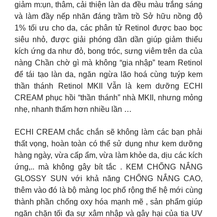
giảm m:ụn, thâm, cải thiện làn da đều màu trắng sáng
và làm đầy nếp nhăn đáng trầm trồ Sở hữu nồng độ
1% tối ưu cho da, các phân tử Retinol được bao bọc
siêu nhỏ, được giải phóng dần dần giúp giảm thiểu
kích ứng da như đỏ, bong tróc, sưng viêm trên da của
nàng Chần chờ gì mà không “gia nhập” team Retinol
để tái tạo làn da, ngăn ngừa lão hoá cùng tuýp kem
thần thánh Retinol MKII Vẫn là kem dưỡng ECHI
CREAM phục hồi “thần thánh” nhà MKII, nhưng mỏng
nhẹ, nhanh thấm hơn nhiều lần …
ECHI CREAM chắc chắn sẽ không làm các bạn phải
thất vọng, hoàn toàn có thể sử dụng như kem dưỡng
hàng ngày, vừa cấp ẩm, vừa làm khỏe da, dịu các kích
ứng,.. mà không gây bít tắc . KEM CHỐNG NẮNG
GLOSSY SUN với khả năng CHỐNG NẮNG CAO,
thêm vào đó là bộ màng lọc phổ rộng thế hệ mới cùng
thành phần chống oxy hóa mạnh mẽ , sản phẩm giúp
ngăn chặn tối đa sự xâm nhập và gây hại của tia UV