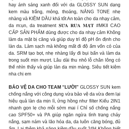
hay ánh sáng xanh đối với da GLOSSY SUN dạng
kem màu trắng, mỏng, thoáng, NÂNG TONE nhẹ
nhàng và KIỀM DẦU khá tốt An toàn cho da nhạy cảm,
da m:ụn, da treatment 𝐒𝐔̛̃𝐀 𝐑𝐔̛̉𝐀 𝐌𝐀̣̆𝐓 #MKII CAO
CẤP SẢN PHẨM dùng được cho da nhạy cảm Không
làm da mặt bị căng và giúp duy trì độ pH ổn định cho
làn da. Làm sạch mà không mất đi độ ẩm vốn có của
da. SRM tạo bọt, nhẹ nhàng lấy đi bụi bẩn và làm da
trong suốt mịn mượt. Lâu dài thu nhỏ lỗ chân lông có
thể nhìn thấy và giúp làn da mịn màng. Siêu tiết kiệm
nha chị em
BẢO VỆ DA CHO TEAM “LƯỜI”
GLOSSY SUN kem
chống nắng với công dụng vừa bảo vệ da vừa đem lại
hiệu quả làn da mịn lì, ửng hồng như filter Kiểu 2IN1
nhanh gọn lẹ cho mỗi sớm mai í Chỉ số chống nắng
cao SPF50+ và PA giúp ngăn ngừa tình trạng cháy
nắng, sạm nám và lão hóa da, da luôn căng bóng, đủ
ẩm. Lại thêm khả năng kiềm dầu suốt 24H Không biết