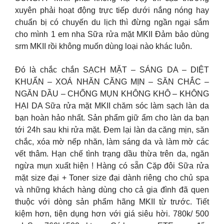
xuyên phải hoạt động trực tiếp dưới nắng nóng hay
chuẩn bị có chuyến du lịch thì đừng ngần ngại sắm
cho mình 1 em nha Sữa rửa mặt MKII Đảm bảo dùng
srm MKII rồi không muốn dùng loại nào khác luôn.
Đó là chắc chắn SẠCH MẶT – SÁNG DA – DIỆT
KHUẨN – XOÁ NHĂN CĂNG MỊN – SĂN CHẮC –
NGĂN DẦU – CHỐNG MỤN KHÔNG KHÔ – KHÔNG
HẠI DA Sữa rửa mặt MKII chăm sóc làm sạch làn da
bạn hoàn hảo nhất. Sản phẩm giữ ẩm cho làn da bạn
tới 24h sau khi rửa mặt. Đem lại làn da căng mịn, săn
chắc, xóa mờ nếp nhăn, làm sáng da và làm mờ các
vết thâm. Hạn chế tình trạng dầu thừa trên da, ngăn
ngừa mụn xuất hiện ! Hàng có sẵn Cặp đôi Sữa rửa
mặt size đại + Toner size đại dành riêng cho chủ spa
và những khách hàng dùng cho cả gia đình đã quen
thuộc với dòng sản phẩm hãng MKII từ trước. Tiết
kiệm hơn, tiện dụng hơn với giá siêu hời. 780k/ 500