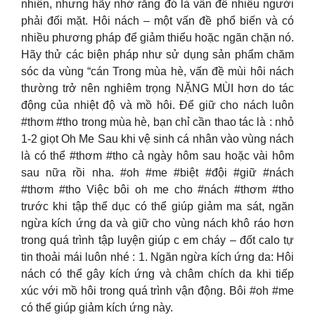
nhiên, nhưng hãy nhớ rằng đó là vấn đề nhiều người
phải đối mặt. Hôi nách – một vấn đề phổ biến và có
nhiều phương pháp để giảm thiểu hoặc ngăn chặn nó.
Hãy thử các biện pháp như sử dụng sản phẩm chăm
sóc da vùng “cán Trong mùa hè, vấn đề mùi hôi nách
thường trở nên nghiêm trọng NẶNG MÙI hơn do tác
động của nhiệt độ và mồ hôi. Để giữ cho nách luôn
#thơm #tho trong mùa hè, bạn chỉ cần thao tác là : nhỏ
1-2 giọt Oh Me Sau khi vệ sinh cá nhân vào vùng nách
là có thể #thơm #tho cả ngày hôm sau hoặc vài hôm
sau nữa rồi nha. #oh #me #biệt #đội #giữ #nách
#thơm #tho Việc bôi oh me cho #nách #thơm #tho
trước khi tập thể dục có thể giúp giảm ma sát, ngăn
ngừa kích ứng da và giữ cho vùng nách khô ráo hơn
trong quá trình tập luyện giúp c em cháy – đốt calo tự
tin thoải mái luôn nhé : 1. Ngăn ngừa kích ứng da: Hôi
nách có thể gây kích ứng và châm chích da khi tiếp
xúc với mồ hôi trong quá trình vận động. Bôi #oh #me
có thể giúp giảm kích ứng này.