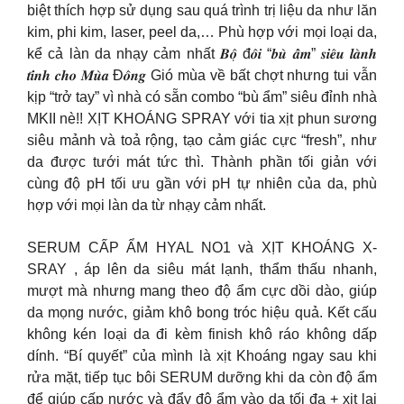
biệt thích hợp sử dụng sau quá trình trị liệu da như lăn
kim, phi kim, laser, peel da,… Phù hợp với mọi loại da,
kể cả làn da nhạy cảm nhất 𝑩𝒐̣̂ đ𝒐̂𝒊 “𝒃𝒖̀ 𝒂̂̉𝒎” 𝒔𝒊𝒆̂𝒖 𝒍𝒂̀𝒏𝒉
𝒕𝒊́𝒏𝒉 𝒄𝒉𝒐 𝑴𝒖̀𝒂 Đ𝒐̂𝒏𝒈 Gió mùa về bất chợt nhưng tui vẫn
kịp “trở tay” vì nhà có sẵn combo “bù ẩm” siêu đỉnh nhà
MKII nè!! XỊT KHOÁNG SPRAY với tia xịt phun sương
siêu mảnh và toả rộng, tạo cảm giác cực “fresh”, như
da được tưới mát tức thì. Thành phần tối giản với
cùng độ pH tối ưu gần với pH tự nhiên của da, phù
hợp với mọi làn da từ nhạy cảm nhất.
SERUM CẤP ẨM HYAL NO1 và XỊT KHOÁNG X-
SRAY , áp lên da siêu mát lạnh, thẩm thấu nhanh,
mượt mà nhưng mang theo độ ẩm cực dồi dào, giúp
da mọng nước, giảm khô bong tróc hiệu quả. Kết cấu
không kén loại da đi kèm finish khô ráo không dấp
dính. “Bí quyết” của mình là xịt Khoáng ngay sau khi
rửa mặt, tiếp tục bôi SERUM dưỡng khi da còn độ ẩm
để giúp cấp nước và đẩy độ ẩm vào da tối đa + xịt lại