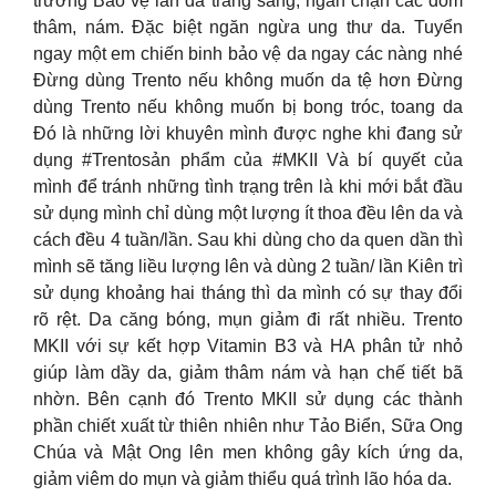
trường Bảo vệ làn da trắng sáng, ngăn chặn các đốm
thâm, nám. Đặc biệt ngăn ngừa ung thư da. Tuyển
ngay một em chiến binh bảo vệ da ngay các nàng nhé
Đừng dùng Trento nếu không muốn da tệ hơn Đừng
dùng Trento nếu không muốn bị bong tróc, toang da
Đó là những lời khuyên mình được nghe khi đang sử
dụng #Trentosản phẩm của #MKII Và bí quyết của
mình để tránh những tình trạng trên là khi mới bắt đầu
sử dụng mình chỉ dùng một lượng ít thoa đều lên da và
cách đều 4 tuần/lần. Sau khi dùng cho da quen dần thì
mình sẽ tăng liều lượng lên và dùng 2 tuần/ lần Kiên trì
sử dụng khoảng hai tháng thì da mình có sự thay đổi
rõ rệt. Da căng bóng, mụn giảm đi rất nhiều. Trento
MKII với sự kết hợp Vitamin B3 và HA phân tử nhỏ
giúp làm dầy da, giảm thâm nám và hạn chế tiết bã
nhờn. Bên cạnh đó Trento MKII sử dụng các thành
phần chiết xuất từ thiên nhiên như Tảo Biển, Sữa Ong
Chúa và Mật Ong lên men không gây kích ứng da,
giảm viêm do mụn và giảm thiểu quá trình lão hóa da.