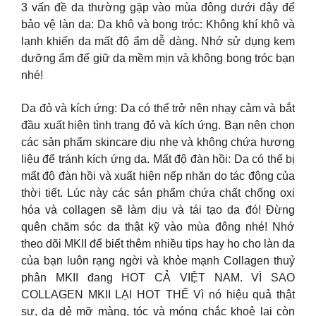
3 vấn đề da thường gặp vào mùa đông dưới đây để
bảo vệ làn da: Da khô và bong tróc: Không khí khô và
lạnh khiến da mất độ ẩm dễ dàng. Nhớ sử dụng kem
dưỡng ẩm để giữ da mềm mịn và không bong tróc bạn
nhé!
Da đỏ và kích ứng: Da có thể trở nên nhạy cảm và bắt
đầu xuất hiện tình trạng đỏ và kích ứng. Bạn nên chọn
các sản phẩm skincare dịu nhẹ và không chứa hương
liệu để tránh kích ứng da. Mất độ đàn hồi: Da có thể bị
mất độ đàn hồi và xuất hiện nếp nhăn do tác động của
thời tiết. Lúc này các sản phẩm chứa chất chống oxi
hóa và collagen sẽ làm dịu và tái tạo da đó! Đừng
quên chăm sóc da thật kỹ vào mùa đông nhé! Nhớ
theo dõi MKII để biết thêm nhiều tips hay ho cho làn da
của bạn luôn rạng ngời và khỏe mạnh Collagen thuỷ
phân MKII đang HOT CẢ VIỆT NAM. VÌ SAO
COLLAGEN MKII LẠI HOT THẾ Vì nó hiệu quả thật
sự, da dẻ mỡ màng, tóc và móng chắc khoẻ lại còn