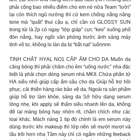
phải cộng bao nhiêu điểm cho em nó nữa Team “lười”
lại còn thích ngủ nướng thì cứ kem chống nắng nâng
tone mà “quất” thui cậu ạ, chỉ cần có GLOSSY SUN
trong túi là 2p có ngay “lớp giáp” cực “keo” xuống phố
đón nắng, hay ngồi văn phòng trước ánh sáng máy
tính vô tư, không lo làn da bị “bắt nạt” luônnnn
TINH CHẤT HYAL NO1 CẤP ẨM CHO DA Muốn da
căng bóng thì phải chăm cho ẻm “uống nước” nha đặc
biệt là phải chọn dòng serum nhà MKII. Chứa phân tử
HA siêu nhỏ giúp cấp ẩm sâu cho da Giúp hỗ trợ hồi
phục, cải thiện hàng rào bảo vệ da. Ngoài ra sản phẩm
giúp hỗ trợ làm khỏe, sáng da Sở hữu dạng serum
lỏng nhẹ, khi apply sẽ thấm siêu nhanh lên da, không
để lại màng bóng hay nhờn rít, châm chích như các
loại khác. Mách nàng 1 tip đó chính là em serum này
dùng trước khi makeup thì lớp nền sẽ mướt mượt và
lâu trôi hơn nha Tầm này chỉ có ngắm những feeback