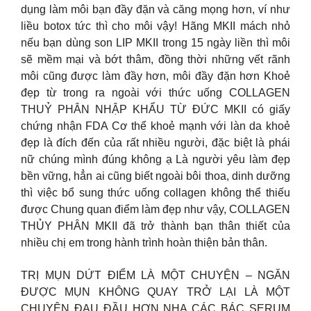
dụng làm môi bạn đầy đặn và căng mọng hơn, ví như
liều botox tức thì cho môi vậy! Hãng MKII mách nhỏ
nếu bạn dùng son LIP MKII trong 15 ngày liền thì môi
sẽ mềm mại và bớt thâm, đồng thời những vết rãnh
môi cũng được làm đầy hơn, môi đầy đặn hơn Khoẻ
đẹp từ trong ra ngoài với thức uống COLLAGEN
THUỶ PHÂN NHẬP KHẨU TỪ ĐỨC MKII có giấy
chứng nhận FDA Cơ thể khoẻ mạnh với làn da khoẻ
đẹp là đích đến của rất nhiều người, đặc biệt là phái
nữ chúng mình đúng không ạ Là người yêu làm đẹp
bền vững, hẳn ai cũng biết ngoài bôi thoa, dinh dưỡng
thì việc bổ sung thức uống collagen không thể thiếu
được Chung quan điểm làm đẹp như vậy, COLLAGEN
THỦY PHÂN MKII đã trở thành bạn thân thiết của
nhiều chị em trong hành trình hoàn thiện bản thân.
TRỊ MỤN DỨT ĐIỂM LÀ MỘT CHUYỆN – NGĂN
ĐƯỢC MỤN KHÔNG QUAY TRỞ LẠI LÀ MỘT
CHUYỆN ĐAU ĐẦU HƠN NHA CÁC BÁC SERUM