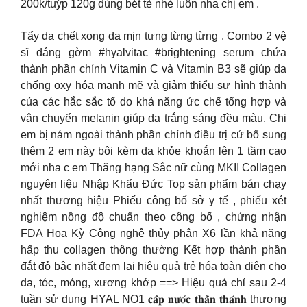
200k/tuýp 120g dùng bét tè nhè luôn nha chị em .
Tẩy da chết xong da mịn tưng từng từng . Combo 2 vệ
sĩ đáng gờm #hyalvitac #brightening serum chứa
thành phần chính Vitamin C và Vitamin B3 sẽ giúp da
chống oxy hóa mạnh mẽ và giảm thiểu sự hình thành
của các hắc sắc tố do khả năng ức chế tổng hợp và
vận chuyển melanin giúp da trắng sáng đều màu. Chị
em bị nám ngoài thành phần chính điều trị cứ bổ sung
thêm 2 em này bôi kèm da khỏe khoắn lên 1 tầm cao
mới nha c em Thăng hạng Sắc nữ cùng MKII Collagen
nguyên liệu Nhập Khẩu Đức Top sản phẩm bán chạy
nhất thương hiệu Phiếu công bố sở y tế , phiếu xét
nghiệm nồng độ chuẩn theo công bố , chứng nhận
FDA Hoa Kỳ Công nghệ thủy phân X6 lần khả năng
hấp thu collagen thông thường Kết hợp thành phần
đắt đỏ bậc nhất đem lại hiệu quả trẻ hóa toàn diện cho
da, tóc, móng, xương khớp ==> Hiệu quả chỉ sau 2-4
tuần sử dụng HYAL NO1 𝐜𝐚̂́𝐩 𝐧𝐮̛𝐨̛́𝐜 𝐭𝐡𝐚̂̀𝐧 𝐭𝐡𝐚́𝐧𝐡 thương