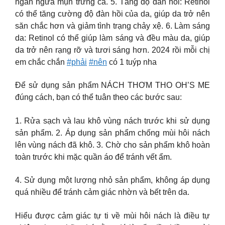
ngăn ngừa mụn trứng cá. 5. Tăng độ đàn hồi: Retinol
có thể tăng cường độ đàn hồi của da, giúp da trở nên
săn chắc hơn và giảm tình trạng chảy xệ. 6. Làm sáng
da: Retinol có thể giúp làm sáng và đều màu da, giúp
da trở nên rạng rỡ và tươi sáng hơn. 2024 rồi mỗi chị
em chắc chắn
#phải
#nên
có 1 tuýp nha
Để sử dụng sản phẩm NÁCH THƠM THO OH’S ME
đúng cách, bạn có thể tuân theo các bước sau:
1. Rửa sạch và lau khô vùng nách trước khi sử dụng
sản phẩm. 2. Áp dụng sản phẩm chống mùi hôi nách
lên vùng nách đã khô. 3. Chờ cho sản phẩm khô hoàn
toàn trước khi mặc quần áo để tránh vết ẩm.
4. Sử dụng một lượng nhỏ sản phẩm, không áp dụng
quá nhiều để tránh cảm giác nhờn và bết trên da.
Hiểu được cảm giác tự ti về mùi hôi nách là điều tự