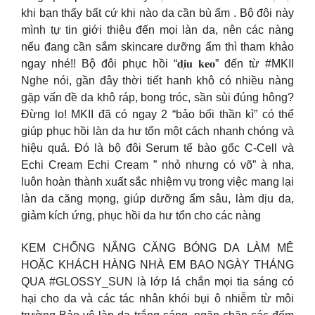
khi bạn thấy bất cứ khi nào da cần bù ẩm . Bộ đôi này
mình tự tin giới thiệu đến mọi làn da, nên các nàng
nếu đang cần sắm skincare dưỡng ẩm thì tham khảo
ngay nhé!! Bộ đôi phục hồi “𝐝𝐢̣𝐮 𝐤𝐞𝐨” đến từ #MKII
Nghe nói, gần đây thời tiết hanh khô có nhiều nàng
gặp vấn đề da khô ráp, bong tróc, sần sùi đúng hông?
Đừng lo! MKII đã có ngay 2 “bảo bối thần kì” có thể
giúp phục hồi làn da hư tổn một cách nhanh chóng và
hiệu quả. Đó là bộ đôi Serum tế bào gốc C-Cell và
Echi Cream Echi Cream ” nhỏ nhưng có võ” à nha,
luôn hoàn thành xuất sắc nhiệm vụ trong việc mang lại
làn da căng mọng, giúp dưỡng ẩm sâu, làm dịu da,
giảm kích ứng, phục hồi da hư tổn cho các nàng
KEM CHỐNG NẮNG CĂNG BÓNG DA LÀM MÊ
HOẶC KHÁCH HÀNG NHÀ EM BAO NGÀY THÁNG
QUA #GLOSSY_SUN là lớp lá chắn mọi tia sáng có
hại cho da và các tác nhân khói bụi ô nhiễm từ môi