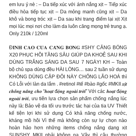
em lưu ý nè : – Da tiếp xúc với ánh nắng xịt – Tiếp xúc
điều hòa tiếp tục xịt – Da mỏng manh cũng xịt – Da
khô và bong tróc xịt – Da sau khi trang điểm lại xịt Xịt
mọi lúc mọi nơi cho làm da luôn căng mọng trẻ trung ạ.
Only 210k / 120ml
Đ𝐈̉𝐍𝐇 𝐂𝐀𝐎 𝐂𝐔̉𝐀 𝐂𝐀̆𝐍𝐆 𝐁𝐎́𝐍𝐆 #SHY CĂNG BÓNG
X20 PHỤC HỒI TẦNG SÂU GIÚP DA KHOẺ SAU KHI
DÙNG TRẮNG SÁNG DA SAU 7 NGÀY! KH – Toàn
bộ chủ spa dùng đều HÀI LÒNG… sau 2 tuần sử dụng
KHÔNG DÙNG CẶP ĐÔI NÀY CHỐNG LÃO HOÁ thì
Có Lỗi với làn da lắm . #retinol #tế #bào #gốc #MKII 𝒙𝒊̣𝒕
𝒄𝒉𝒐̂́𝒏𝒈 𝒏𝒂̆́𝒏𝒈 𝒄𝒉𝒐 “𝒉𝒐𝒂̣𝒕 đ𝒐̣̂𝒏𝒈 𝒏𝒈𝒐𝒂̀𝒊 𝒕𝒓𝒐̛̀𝒊” Với các 𝒉𝒐𝒂̣𝒕 đ𝒐̣̂𝒏𝒈
𝒏𝒈𝒐𝒂̀𝒊 𝒕𝒓𝒐̛̀𝒊, ưu tiên lựa chọn sản phẩm chống nắng lúc
này là: Bảo vệ da tối ưu trước tác hại của tia UV Thiết
kế tiện lợi khi sử dụng Có khả năng chống nước,
kháng mồ hôi Vì thế mà không còn sự lự chọn nào
hoàn hảo hơn những items chống nắng dạng xịt
SUNSHY MKII phải không nạ Vậy thì cậu thường