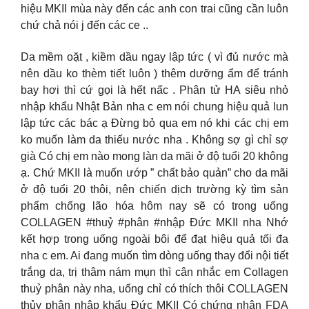
hiệu MKII mùa này đến các anh con trai cũng cần luôn
chứ chả nói j đến các ce ..
Da mềm oặt , kiềm dầu ngay lập tức ( vì đủ nước mà
nên dầu ko thèm tiết luôn ) thêm dưỡng ẩm để tránh
bay hơi thì cứ gọi là hết nấc . Phân tử HA siêu nhỏ
nhập khẩu Nhật Bản nha c em nói chung hiệu quả lun
lập tức các bác ạ Đừng bỏ qua em nó khi các chị em
ko muốn làm da thiếu nước nha . Không sợ gì chỉ sợ
già Có chị em nào mong làn da mãi ở độ tuổi 20 không
ạ. Chứ MKII là muốn ướp ” chất bảo quản” cho da mãi
ở độ tuổi 20 thôi, nên chiến dịch trường kỳ tìm sản
phẩm chống lão hóa hôm nay sẽ có trong uống
COLLAGEN #thuỷ #phân #nhập Đức MKII nha Nhớ
kết hợp trong uống ngoài bôi để đạt hiệu quả tối đa
nha c em. Ai đang muốn tìm dòng uống thay đổi nội tiết
trắng da, trị thâm nám mụn thì cân nhắc em Collagen
thuỷ phân này nha, uống chỉ có thích thôi COLLAGEN
thủy phân nhập khẩu Đức MKII Có chứng nhận FDA