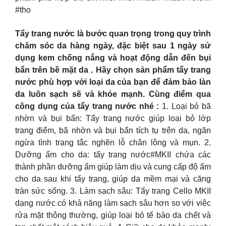
#tho
Tẩy trang nước là bước quan trọng trong quy trình
chăm sóc da hàng ngày, đặc biệt sau 1 ngày sử
dụng kem chống nắng và hoạt động dẫn đến bụi
bẩn trên bề mặt da . Hãy chọn sản phẩm tẩy trang
nước phù hợp với loại da của bạn để đảm bảo làn
da luôn sạch sẽ và khỏe mạnh. Cùng điểm qua
công dụng của tẩy trang nước nhé :
1. Loại bỏ bã
nhờn và bụi bẩn: Tẩy trang nước giúp loại bỏ lớp
trang điểm, bã nhờn và bụi bẩn tích tụ trên da, ngăn
ngừa tình trạng tắc nghẽn lỗ chân lông và mụn. 2.
Dưỡng ẩm cho da: tẩy trang nước#MKII chứa các
thành phần dưỡng ẩm giúp làm dịu và cung cấp độ ẩm
cho da sau khi tẩy trang, giúp da mềm mại và căng
tràn sức sống. 3. Làm sạch sâu: Tẩy trang Cello MKII
dạng nước có khả năng làm sạch sâu hơn so với việc
rửa mặt thông thường, giúp loại bỏ tế bào da chết và