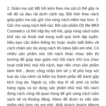
2. Giảm ma sát: Mồ hôi kèm theo ma sát có thể gây ra
vết đỏ và đau rát dưới cánh tay. Bôi #oh #me nách
giúp giảm ma sát, giữ cho vùng nách mềm mại hơn. 3.
Giữ cho vùng nách khô ráo: Bôi sản phẩm Oh Me MKII
Cosmetics có thể hấp thụ mồ hôi, giúp vùng nách luôn
khô ráo và thoải mái trong suốt quá trình tập luyện.
Nếu bạn cần thêm thông tin hoặc muốn biết thêm về
cách chăm sóc da vùng nách thì inbox bên em nhé. Có
nhiều sản phẩm mùi hôi nách khác nhau trên thị
trường để giúp bạn giảm mùi hôi nách Khi lựa chọn
hoạt chất khử mùi hôi nách, bạn nên chọn sản phẩm
lành tính , được công nhận bởi sở y tế phù hợp với
loại da của mình và kiểm tra thành phần để tránh gây
kích ứng da. Ngoài ra, việc duy trì vệ sinh cá nhân
hàng ngày và sử dụng sản phẩm khử mùi hôi nách
đúng cách cũng rất quan trọng để giữ vùng nách luôn
sạch sẽ và thoáng đãng. Inbox để được tư vấn sản
phẩm phù hợp chị em nhé. #hôi #nách #nách #thơm