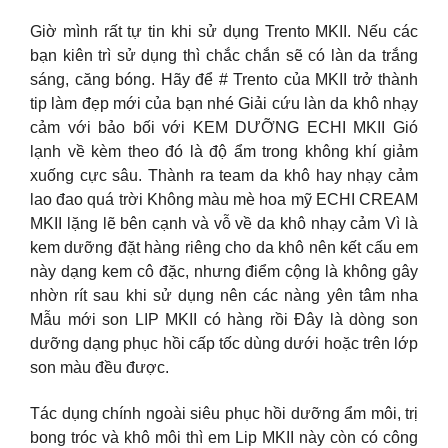
Giờ mình rất tự tin khi sử dụng Trento MKII. Nếu các
bạn kiên trì sử dụng thì chắc chắn sẽ có làn da trắng
sáng, căng bóng. Hãy để # Trento của MKII trở thành
tip làm đẹp mới của bạn nhé Giải cứu làn da khô nhạy
cảm với bảo bối với KEM DƯỠNG ECHI MKII Gió
lạnh về kèm theo đó là độ ẩm trong không khí giảm
xuống cực sâu. Thành ra team da khô hay nhạy cảm
lao đao quá trời Không màu mè hoa mỹ ECHI CREAM
MKII lặng lẽ bên cạnh và vỗ về da khô nhạy cảm Vì là
kem dưỡng đặt hàng riêng cho da khô nên kết cấu em
này dạng kem cô đặc, nhưng điểm cộng là không gây
nhờn rít sau khi sử dụng nên các nàng yên tâm nha
Mẫu mới son LIP MKII có hàng rồi Đây là dòng son
dưỡng dạng phục hồi cấp tốc dùng dưới hoặc trên lớp
son màu đều được.
Tác dụng chính ngoài siêu phục hồi dưỡng ẩm môi, trị
bong tróc và khô môi thì em Lip MKII này còn có công