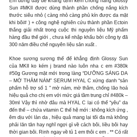
Em đứng đây để khẳng định kem chống nắng Glossy
Sun #MKII được dùng thành phần chống nắng kích
thước siêu nhỏ ( càng nhỏ càng phủ kín được da mặt
khi bôi# ) + công nghệ nghiên cứu thành phần Ectoin
thắng giải nhất trong cuộc thi nguyên liệu Mỹ phẩm
hàng đầu thế giới , chưa kể nhập khẩu bởi công ty đã
300 năm điều chế nguyên liệu sản xuất .
Khoe sương sương thế để khẳng định Glossy Sun
của MKII ko kém j brand nào luôn nha c em #380k
#50g Gương mặt mới trong làng “DƯỠNG SÁNG DA
– MỜ THÂM NÁM” SERUM HYAL C xứng danh “sản
phẩm hỗ trợ số 1 ” mờ nám, mờ thâm, chống lão hoá
hiệu quả cho chị em với mức giá tầm trung chỉ #480k –
30ml Vậy thì nhờ đâu mà HYAL C lại có thể “yêu” da
đến thế – chứa vitamin C thế hệ mới : không kích ứng ,
êm dịu với làn da , hiệu quả mang lại tối đa mà không
phải lăn tăn hay nghĩ ngợi gì về cách bôi, liều bôi hay
thời gian bôi. Rinh ngay về tủ 1 em thôi c em . ** Có rất