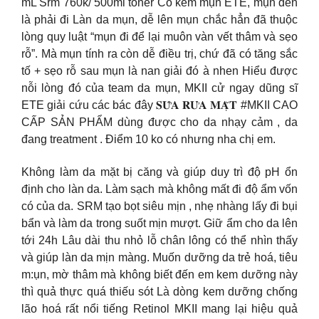
mL Srm 760k/ 500ml toner Có kem mụn ETE, mụn đến
là phải đi Làn da mụn, dễ lên mụn chắc hẳn đã thuộc
lòng quy luật “mụn đi để lại muôn vàn vết thâm và sẹo
rỗ”. Mà mụn tính ra còn dễ điều trị, chứ đã có tăng sắc
tố + sẹo rỗ sau mụn là nan giải đó à nhen Hiểu được
nỗi lòng đó của team da mụn, MKII cử ngay dũng sĩ
ETE giải cứu các bác đây 𝐒𝐔̛̃𝐀 𝐑𝐔̛̉𝐀 𝐌𝐀̣̆𝐓 #MKII CAO
CẤP SẢN PHẨM dùng được cho da nhạy cảm , da
đang treatment . Điểm 10 ko có nhưng nha chị em.
Không làm da mặt bị căng và giúp duy trì độ pH ổn
định cho làn da. Làm sạch mà không mất đi độ ẩm vốn
có của da. SRM tạo bọt siêu mịn , nhẹ nhàng lấy đi bụi
bẩn và làm da trong suốt mịn mượt. Giữ ẩm cho da lên
tới 24h Lâu dài thu nhỏ lỗ chân lông có thể nhìn thấy
và giúp làn da mịn màng. Muốn dưỡng da trẻ hoá, tiêu
m:ụn, mờ thâm mà không biết đến em kem dưỡng này
thì quả thực quá thiếu sót Là dòng kem dưỡng chống
lão hoá rất nổi tiếng Retinol MKII mang lại hiệu quả