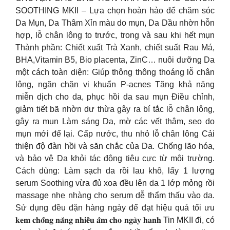
SOOTHING MKII – Lựa chọn hoàn hảo để chăm sóc
Da Mụn, Da Thâm Xỉn màu do mụn, Da Dầu nhờn hỗn
hợp, lỗ chân lông to trước, trong và sau khi hết mụn
Thành phần: Chiết xuất Trà Xanh, chiết suất Rau Má,
BHA,Vitamin B5, Bio placenta, ZinC… nuôi dưỡng Da
một cách toàn diện: Giúp thông thông thoáng lỗ chân
lông, ngăn chặn vi khuẩn P-acnes Tăng khả năng
miễn dịch cho da, phục hồi da sau mụn Điều chỉnh,
giảm tiết bã nhờn dư thừa gây ra bí tắc lỗ chân lông,
gây ra mụn Làm sáng Da, mờ các vết thâm, sẹo do
mụn mới để lại. Cấp nước, thu nhỏ lỗ chân lông Cải
thiện độ đàn hồi và săn chắc của Da. Chống lão hóa,
và bảo vệ Da khỏi tác động tiêu cực từ môi trường.
Cách dùng: Làm sạch da rồi lau khô, lấy 1 lượng
serum Soothing vừa đủ xoa đều lên da 1 lớp mỏng rồi
massage nhẹ nhàng cho serum dễ thẩm thấu vào da.
Sử dụng đều đặn hàng ngày để đạt hiệu quả tối ưu
𝐤𝐞𝐦 𝐜𝐡𝐨̂́𝐧𝐠 𝐧𝐚̆́𝐧𝐠 𝐧𝐡𝐢𝐞̂̀𝐮 𝐚̂̉𝐦 𝐜𝐡𝐨 𝐧𝐠𝐚̀𝐲 𝐡𝐚𝐧𝐡 Tin MKII đi, có