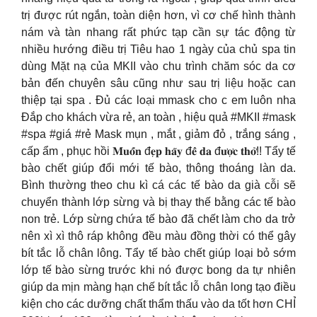
trị được rút ngắn, toàn diện hơn, vì cơ chế hình thành
nám và tàn nhang rất phức tạp cần sự tác động từ
nhiều hướng điều trị Tiêu hao 1 ngày của chủ spa tin
dùng Mặt nạ của MKII vào chu trình chăm sóc da cơ
bản đến chuyên sâu cũng như sau trị liệu hoặc can
thiệp tại spa . Đủ các loại mmask cho c em luôn nha
Đắp cho khách vừa rẻ, an toàn , hiệu quả #MKII #mask
#spa #giá #rẻ Mask mụn , mắt , giảm đỏ , trắng sáng ,
cấp ẩm , phục hồi 𝐌𝐮𝐨̂́𝐧 đ𝐞̣𝐩 𝐡𝐚̃𝐲 đ𝐞̂̉ 𝐝𝐚 đ𝐮̛𝐨̛̣𝐜 𝐭𝐡𝐨̛̉!! Tẩy tế
bào chết giúp đổi mới tế bào, thông thoáng làn da.
Bình thường theo chu kì cá các tế bào da già cỗi sẽ
chuyển thành lớp sừng và bị thay thế bằng các tế bào
non trẻ. Lớp sừng chứa tế bào đã chết làm cho da trở
nên xì xì thô ráp không đều màu đồng thời có thể gây
bít tắc lỗ chân lông. Tẩy tế bào chết giúp loại bỏ sớm
lớp tế bào sừng trước khi nó được bong da tự nhiên
giúp da mịn màng hạn chế bít tắc lỗ chân long tạo điều
kiện cho các dưỡng chất thẩm thấu vào da tốt hơn CHỈ