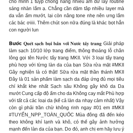
cho mình 1 tuýp chống nắng nhiều ẩm dư lày routine
sáng nhàn lắm ạ. Chẳng cần dặm tâp nhiều layer mà
da vẫn ẩm mướt, lại còn nâng tone nhẹ nên ưng lắm
các bác ơiiii. Thêm chút son nữa đúng là khác bọt hẳn
con người lun
𝗕𝘂̛𝗼̛́𝗰 𝐐𝐮𝐞́𝐭 𝐬𝐚̣𝐜𝐡 𝐛𝐮̣𝐢 𝐛𝐚̂̉𝐧 𝐯𝐨̛́𝐢 𝐍𝐮̛𝐨̛́𝐜 𝐭𝐚̂̉𝐲 𝐭𝐫𝐚𝐧𝐠 Giải pháp
làm sạch 10/10 lớp trang điểm, thông thoáng lỗ chân
lông gọi tên Nước tẩy trang MKII. Với 3 loại tẩy trang
phù hợp với từng làn da của bạn Sữa rửa mặt #MKII
Gây nghiện là có thật! Sữa rửa mặt thần thánh MKII
Đây là 01 sản phẩm làm sạch da đáp ứng đủ mọi tiêu
chí khắt khe nhất Sạch sâu Không gây khô da Da
mướt Cung cấp độ ẩm cho da Không cay mắt Phù hợp
với tất cả các loại da (kể cả làn da nhạy cảm nhất) Vậy
còn gì phải trần chừ không rinh ngay #01 em #MKII
#TUYỂN_NPP_TOÀN_QUỐC Mùa đông đã đến kéo
theo không khí lạnh và khô, có thể gây ảnh hưởng
mạnh đến làn da của bạn. Do đó, anh chị em hãy lưu ý