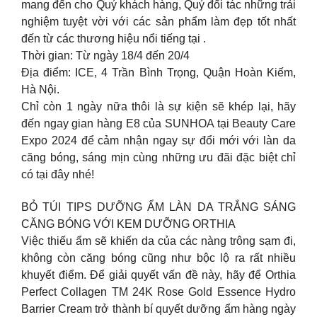
mang đến cho Quý khách hàng, Quý đối tác những trải
nghiệm tuyệt vời với các sản phẩm làm đẹp tốt nhất
đến từ các thương hiệu nổi tiếng tại .
Thời gian: Từ ngày 18/4 đến 20/4
Địa điểm: ICE, 4 Trần Bình Trọng, Quận Hoàn Kiếm,
Hà Nội.
Chỉ còn 1 ngày nữa thôi là sự kiện sẽ khép lại, hãy
đến ngay gian hàng E8 của SUNHOA tại Beauty Care
Expo 2024 để cảm nhận ngay sự đổi mới với làn da
căng bóng, sáng mịn cùng những ưu đãi đặc biệt chỉ
có tại đây nhé!
BỎ TÚI TIPS DƯỠNG ẨM LÀN DA TRẮNG SÁNG
CĂNG BÓNG VỚI KEM DƯỠNG ORTHIA
Việc thiếu ẩm sẽ khiến da của các nàng trông sạm đi,
không còn căng bóng cũng như bộc lộ ra rất nhiều
khuyết điểm. Để giải quyết vấn đề này, hãy để Orthia
Perfect Collagen TM 24K Rose Gold Essence Hydro
Barrier Cream trở thành bí quyết dưỡng ẩm hàng ngày