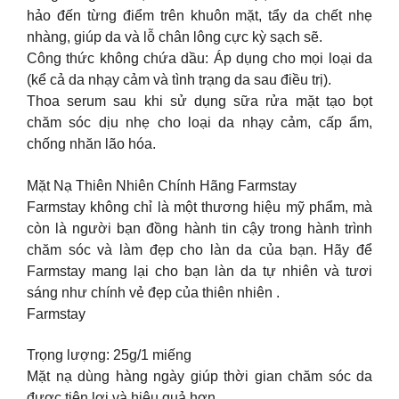
hảo đến từng điểm trên khuôn mặt, tẩy da chết nhẹ
nhàng, giúp da và lỗ chân lông cực kỳ sạch sẽ.
Công thức không chứa dầu: Áp dụng cho mọi loại da
(kể cả da nhạy cảm và tình trạng da sau điều trị).
Thoa serum sau khi sử dụng sữa rửa mặt tạo bọt
chăm sóc dịu nhẹ cho loại da nhạy cảm, cấp ẩm,
chống nhăn lão hóa.
Mặt Nạ Thiên Nhiên Chính Hãng Farmstay
Farmstay không chỉ là một thương hiệu mỹ phẩm, mà
còn là người bạn đồng hành tin cậy trong hành trình
chăm sóc và làm đẹp cho làn da của bạn. Hãy để
Farmstay mang lại cho bạn làn da tự nhiên và tươi
sáng như chính vẻ đẹp của thiên nhiên .
Farmstay
Trọng lượng: 25g/1 miếng
Mặt nạ dùng hàng ngày giúp thời gian chăm sóc da
được tiện lợi và hiệu quả hơn.