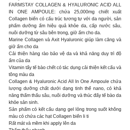
FARMSTAY COLLAGEN & HYALURONIC ACID ALL
IN ONE AMPOULE: chứa 25,000mg chiết xuất
Collagen biển có cấu trúc tương tự với da người, sản
phẩm dưỡng ẩm hiệu quả khỏe da, cấp nước sâu,
nuôi dưỡng từ sâu bên trong, giữ ẩm cho da.
Marine Collagen và Axit Hyaluronic giúp làm căng và
giữ ẩm cho da
Cải thiện hàng rào bảo vệ da và khả năng duy trì độ
ẩm của da
Vitamin tẩy tế bào chết có tác dụng cải thiện kết cấu và
tông màu da
Collagen & Hyaluronic Acid All In One Ampoule chứa
lượng dưỡng chất dưới dạng tinh thể nano, có khả
năng thẩm thấu sâu, nuôi dưỡng và thúc đẩy tế bào da
khỏe sản sinh.
Sản phẩm có kết cấu dạng gel lỏng trong suốt không
màu có chứa các hạt Collagen biển li ti
Rất mát và mềm khi apply lên da