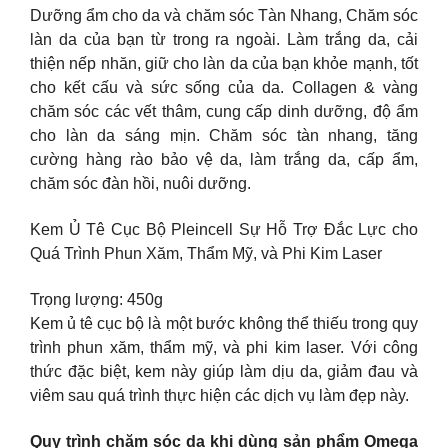
Dưỡng ẩm cho da và chăm sóc Tàn Nhang, Chăm sóc
làn da của bạn từ trong ra ngoài. Làm trắng da, cải
thiện nếp nhăn, giữ cho làn da của bạn khỏe mạnh, tốt
cho kết cấu và sức sống của da. Collagen & vàng
chăm sóc các vết thâm, cung cấp dinh dưỡng, độ ẩm
cho làn da sáng mịn. Chăm sóc tàn nhang, tăng
cường hàng rào bảo vệ da, làm trắng da, cấp ẩm,
chăm sóc đàn hồi, nuôi dưỡng.
Kem Ủ Tê Cục Bộ Pleincell Sự Hỗ Trợ Đắc Lực cho
Quá Trình Phun Xăm, Thẩm Mỹ, và Phi Kim Laser
Trọng lượng: 450g
Kem ủ tê cục bộ là một bước không thể thiếu trong quy
trình phun xăm, thẩm mỹ, và phi kim laser. Với công
thức đặc biệt, kem này giúp làm dịu da, giảm đau và
viêm sau quá trình thực hiện các dịch vụ làm đẹp này.
Quy trình chăm sóc da khi dùng sản phẩm Omega