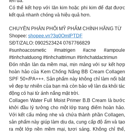
lên da.
Có thể kết hợp với lăn kim hoặc phi kim để đạt được
kết quả nhanh chóng và hiệu quả hơn.
CHUYÊN PHÂN PHỐI MỸ PHẨM CHÍNH HÃNG TỪ
Shopee:
shopee.vn?3q0OmIPTDF
SĐT/ZALO: 0902523424 0767766829
#sunhoacosmetic #matrigen #acne #ampoule
#tinhchatduong #tinhchattrimun #tinhchatdactrimun
Đón nhận làn da mềm mại, mịn màng với sự kết hợp
hoàn hảo của Kem Chống Nắng BB Cream Collagen
SPF 50+/PA+++. Sản phẩm này không chỉ làm nổi bật
vẻ đẹp tự nhiên của bạn mà còn bảo vệ làn da khỏi tác
động có hại từ ánh nắng mặt trời.
Collagen Water Full Moist Primer B.B Cream là bước
khởi đầu lý tưởng cho một lớp trang điểm hoàn hảo.
Với kết cấu mỏng nhẹ và chứa thành phần Collagen,
sản phẩm này giúp làm dịu da, cung cấp độ ẩm và tạo
ra một lớp nền mềm mại, tươi sáng. Không chỉ thế,