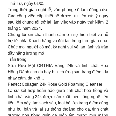
Thứ Tư, ngày 01/05
Trong thời gian nghỉ lễ, văn phòng sẽ tạm đóng cửa.
Các công việc cấp thiết sẽ được ưu tiên xử lý ngay
sau khi chúng tôi trở lại làm việc vào ngày thứ Năm, 2
tháng 5 năm 2024.
Chúng tôi xin chân thành cảm ơn sự hiểu biết và hỗ
trợ từ phía Khách hàng và đối tác trong thời gian qua.
Chúc mọi người có một kỳ nghỉ vui vẻ, an lành và tràn
đầy năng lượng mới!
Trân trọng,
Sữa Rửa Mặt ORTHIA Vàng 24k và tinh chất Hoa
Hồng Dành cho da hay bị kích ứng sau trang điểm, da
nhạy cảm, da khô…
Perfect Collagen 24k Rose Gold Foaming Cleanser
Là sự kết hợp hoàn hảo giữa tinh chất hoa hồng và
tinh chất vàng 24k được sản xuất theo công nghệ tiên
tiến. Em này làm sạch sâu, loại bỏ lớp trang điểm cũng
như bụi bẩn trả lại sự thông thoáng cho da, tinh chất
dưỡng hoa hồng giúp da luôn ẩm mượt, mịn màng