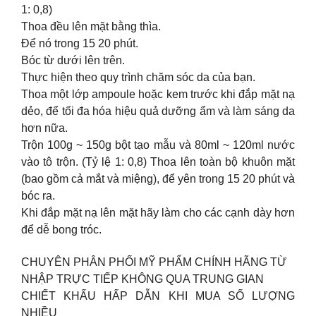
1: 0,8)
Thoa đều lên mặt bằng thìa.
Để nó trong 15 20 phút.
Bóc từ dưới lên trên.
Thực hiện theo quy trình chăm sóc da của bạn.
Thoa một lớp ampoule hoặc kem trước khi đắp mặt nạ
dẻo, để tối đa hóa hiệu quả dưỡng ẩm và làm sáng da
hơn nữa.
Trộn 100g ~ 150g bột tạo mẫu và 80ml ~ 120ml nước
vào tô trộn. (Tỷ lệ 1: 0,8) Thoa lên toàn bộ khuôn mặt
(bao gồm cả mắt và miệng), để yên trong 15 20 phút và
bóc ra.
Khi đắp mặt nạ lên mặt hãy làm cho các cạnh dày hơn
để dễ bong tróc.
CHUYÊN PHÂN PHỐI MỸ PHẨM CHÍNH HÃNG TỪ
NHẬP TRỰC TIẾP KHÔNG QUA TRUNG GIAN
CHIẾT KHẤU HẤP DẪN KHI MUA SỐ LƯỢNG
NHIỀU