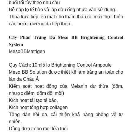
buổi tối tùy theo nhu cầu
Bẻ nắp lọ tế bào và lắp đầu ống nhựa vào sử dụng.
Thoa trực tiếp lên mặt cho thấm thấu rồi mới thực hiện
các bước dưỡng da tiếp theo.
𝐂𝐚̂́𝐲 𝐏𝐡𝐚̂́𝐧 𝐓𝐫𝐚̆́𝐧𝐠 𝐃𝐚 𝐌𝐞𝐬𝐨 𝐁𝐁 𝐁𝐫𝐢𝐠𝐡𝐭𝐞𝐧𝐢𝐧𝐠 𝐂𝐨𝐧𝐭𝐫𝐨𝐥
𝐒𝐲𝐬𝐭𝐞𝐦
MesoBBMatrigen
Quy Cách: 10ml5 lọ Brightening Control Ampoule
Meso BB Solution được thiết kế làm trắng an toàn cho
làn da Châu Á
Kiểm soát hoạt động của Melanin dư thừa (đốm,
nhược điểm, đốm đồi mồi)
Kích hoạt tái tạo tế bào,
Kích hoạt tổng hợp collagen
Tăng đàn hồi da, cải thiện khả năng phòng vệ tự
nhiên.
Dùng được cho mọi lứa tuổi