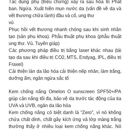
Tác dụng phụ (triệu chứng) xảy ra sau hóa trị Phát
ban. Ngứa. Xuất hiện mụn nước da (vấn đề về da và
vết thương chữa lành) đầu và cổ, ung thư
vú
Phục hồi vết thương nhanh chóng sau khi sinh nhân
tạo (sản phụ khoa). Phẫu thuật phụ khoa (phẫu thuật
ung thư. Vú. Tuyến giáp)
Các phương pháp điều trị bằng laser khác nhau (tái
tạo da sau khi điều trị CO2, MTS, Endyag, IPL, điều trị
Fraxel)
Cải thiện làn da lão hóa cải thiện nếp nhăn, làm trắng,
dưỡng ẩm, ngăn ngừa sắc tố
Kem chống nắng Omelon O sunscreen SPF50+/PA
giúp cản nắng tối đa, bảo vệ da trước tác động của tia
UVA và UVB, ngăn da lão hóa
Kem chống nắng có biệt danh là “Zero”, vì nó không
chứa chất dính, chất gây kích ứng và lớp màng trắng
thường thấy ở nhiều loại kem chống nắng khác. Nó