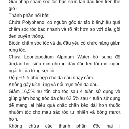
Giải pháp chăm sóc tóc bạc sớm lần đầu tiên trên thế
giới
Thành phần nổi bật:
Chứa Polyphenol có nguồn gốc từ tảo biển,hiệu quả
chăm sóc tóc bạc nhanh và rõ rệt hơn so với dầu gội
đen truyền thống.
Biotin chăm sóc tóc và da đầu yếu.có chức năng giảm
rụng tóc.
Chứa Leontopodium Alpinum Water bổ sung độ
ẩm,tạo bọt siêu mịn nhưng dày đặc len lỏi mọi ngóc
ngách của từng sợi tóc
Độ pH 5.5 phù hợp cho da đầu nhạy cảm.
Không gây kích ứng và nổi mụn trên da đầu.
Giảm 16,5% hư tổn cho tóc sau 4 tuần sử dụng và
giúp giảm bong tróc da đầu 62,5% sau 4 tuần sử dụng
để mang lại hiệu quả chắc chắn kéo dài hơn thuốc
nhuộm tóc cho màu sắc tóc tự nhiên và bóng mượt
hơn.
Không chứa các thành phần độc hại :