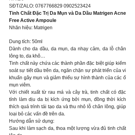
SĐT/ZALO: 0767766829 0902523424
Tinh Chất Đặc Trị Da Mụn và Da Dầu Matrigen Acne
Free Active Ampoule
Nhãn hiệu: Matrigen
Dung tích: 50ml
Dành cho da dầu, da mụn, da nhạy cảm, da lỗ chân
lông to, da khô…
Tinh chất này chứa các thành phần đặc biệt giúp kiểm
soát sự tiết dầu trên da, ngăn chặn sự phát triển của vi
khuẩn gây mụn và giảm thiểu sự hình thành của các ổ
mụn viêm.
Với chiết xuất từ rau má và cây trà, tinh chất có đặc
tính làm dịu da bị kích ứng bởi mụn, đồng thời kích
thích quá trình tái tạo da và thu nhỏ lỗ chân lông, giúp
loại bỏ các vấn đề trên da.
Hướng dẫn sử dụng:
Sau khi làm sạch da, thoa một lượng vừa đủ tinh chất