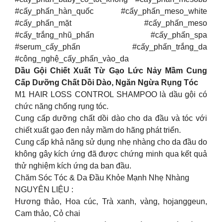
#cấy_phấn_hàn_quốc #cấy_phấn_meso_white
#cấy_phấn_mặt #cấy_phấn_meso
#cấy_trắng_nhũ_phấn #cấy_phấn_spa
#serum_cấy_phấn #cấy_phấn_trắng_da
#công_nghệ_cấy_phấn_vào_da
Dầu Gội Chiết Xuất Từ Gạo Lức Nảy Mầm Cung
Cấp Dưỡng Chất Dồi Dào, Ngăn Ngừa Rụng Tóc
M1 HAIR LOSS CONTROL SHAMPOO là dầu gội có
chức năng chống rụng tóc.
Cung cấp dưỡng chất dồi dào cho da đầu và tóc với
chiết xuất gạo đen nảy mầm do hãng phát triển.
Cung cấp khả năng sử dụng nhẹ nhàng cho da đầu do
không gây kích ứng đã được chứng minh qua kết quả
thử nghiệm kích ứng da ban đầu.
Chăm Sóc Tóc & Da Đầu Khỏe Mạnh Nhẹ Nhàng
NGUYÊN LIỆU :
Hương thảo, Hoa cúc, Trà xanh, vàng, hojanggeun,
Cam thảo, Cỏ chai