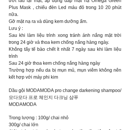
ướt lau lại mặt, áp dụng đắp mặt nạ Omega Green
Plus Mask , chiếu đèn Led máu đỏ trong 10 20 phút
nữa.
Gỡ mặt nạ ra và dùng kem dưỡng ẩm.
Lưu ý :
Sau khi làm liệu trình xong tránh ánh nắng mặt trời
trong 24 giờ và thoa kem chống nắng hàng ngày.
Không tẩy tế bào chết ít nhất 7 ngày sau khi làm liệu
trình
Sau 24 giờ thoa kem chống nắng hàng ngày
Trường hợp nếu da bị mụn mủ, mụn viêm không nên
kết hợp với máy phi kim
Dầu gội MODAMODA pro change darkening shampoo/
모다모다 프로 체인지 다크닝 샴푸
MODAMODA
Trong lượng : 100g/ chai nhỏ
300g/ chai lớn