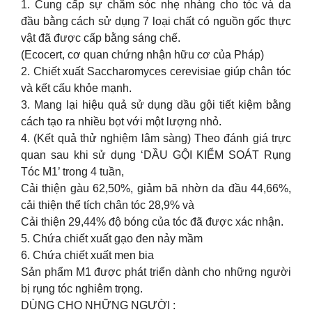
1. Cung cấp sự chăm sóc nhẹ nhàng cho tóc và da
đầu bằng cách sử dụng 7 loại chất có nguồn gốc thực
vật đã được cấp bằng sáng chế.
(Ecocert, cơ quan chứng nhận hữu cơ của Pháp)
2. Chiết xuất Saccharomyces cerevisiae giúp chân tóc
và kết cấu khỏe mạnh.
3. Mang lại hiệu quả sử dụng dầu gội tiết kiệm bằng
cách tạo ra nhiều bọt với một lượng nhỏ.
4. (Kết quả thử nghiệm lâm sàng) Theo đánh giá trực
quan sau khi sử dụng ‘DẦU GỘI KIỂM SOÁT Rụng
Tóc M1’ trong 4 tuần,
Cải thiện gàu 62,50%, giảm bã nhờn da đầu 44,66%,
cải thiện thể tích chân tóc 28,9% và
Cải thiện 29,44% độ bóng của tóc đã được xác nhận.
5. Chứa chiết xuất gạo đen nảy mầm
6. Chứa chiết xuất men bia
Sản phẩm M1 được phát triển dành cho những người
bị rụng tóc nghiêm trọng.
DÙNG CHO NHỮNG NGƯỜI :