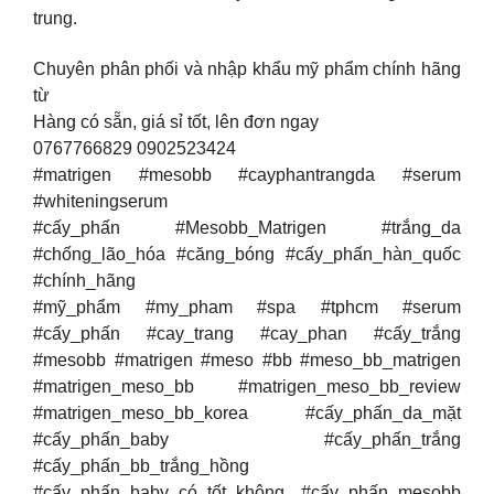
trung.
Chuyên phân phối và nhập khẩu mỹ phẩm chính hãng
từ
Hàng có sẵn, giá sỉ tốt, lên đơn ngay
0767766829 0902523424
#matrigen #mesobb #cayphantrangda #serum
#whiteningserum
#cấy_phấn #Mesobb_Matrigen #trắng_da
#chống_lão_hóa #căng_bóng #cấy_phấn_hàn_quốc
#chính_hãng
#mỹ_phẩm #my_pham #spa #tphcm #serum
#cấy_phấn #cay_trang #cay_phan #cấy_trắng
#mesobb #matrigen #meso #bb #meso_bb_matrigen
#matrigen_meso_bb #matrigen_meso_bb_review
#matrigen_meso_bb_korea #cấy_phấn_da_mặt
#cấy_phấn_baby #cấy_phấn_trắng
#cấy_phấn_bb_trắng_hồng
#cấy_phấn_baby_có_tốt_không #cấy_phấn_mesobb