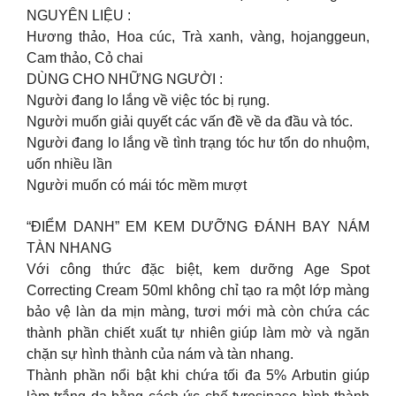
NGUYÊN LIỆU :
Hương thảo, Hoa cúc, Trà xanh, vàng, hojanggeun,
Cam thảo, Cỏ chai
DÙNG CHO NHỮNG NGƯỜI :
Người đang lo lắng về việc tóc bị rụng.
Người muốn giải quyết các vấn đề về da đầu và tóc.
Người đang lo lắng về tình trạng tóc hư tổn do nhuộm,
uốn nhiều lần
Người muốn có mái tóc mềm mượt
“ĐIỂM DANH” EM KEM DƯỠNG ĐÁNH BAY NÁM
TÀN NHANG
Với công thức đặc biệt, kem dưỡng Age Spot
Correcting Cream 50ml không chỉ tạo ra một lớp màng
bảo vệ làn da mịn màng, tươi mới mà còn chứa các
thành phần chiết xuất tự nhiên giúp làm mờ và ngăn
chặn sự hình thành của nám và tàn nhang.
Thành phần nổi bật khi chứa tối đa 5% Arbutin giúp