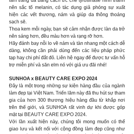
làm trắng da bằng cách ức chế tyrosinase hình thành
nên sắc tố melanin, có tác dụng giả phóng sự xuất
hiện các vết thương, nám và giúp da thông thoáng
sạch sẽ.
Thoa kem mỗi ngày, bạn sẽ cảm nhận được làn da trở
nên sáng hơn, đều màu hơn và rạng rỡ hơn.
Hãy đánh bay nỗi lo về nám và tàn nhang một cách dễ
dàng, không cần phải dùng đến các liệu pháp phức
tạp hay chi phí đắt đỏ. Liên hệ ngay để được tư vấn hỗ
trợ miễn phí và săn elm nó với giá ưu đãi nhé!
SUNHOA x BEAUTY CARE EXPO 2024
Đây là một trong những sự kiện hàng đầu của ngành
làm đẹp tại Việt Nam. Triển lãm này đã thu hút sự tham
gia của hơn 300 thương hiệu hàng đầu từ khắp nơi
trên thế giới, và SUNHOA rất vinh dự khi được góp
mặt tại BEAUTY CARE EXPO 2024.
Với lần xuất hiện này, chúng tôi mong muốn có thể
giao lưu và kết nối với cộng đồng làm đẹp cũng như