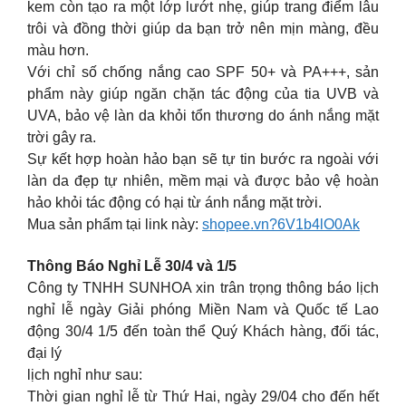
kem còn tạo ra một lớp lướt nhẹ, giúp trang điểm lâu
trôi và đồng thời giúp da bạn trở nên mịn màng, đều
màu hơn.
Với chỉ số chống nắng cao SPF 50+ và PA+++, sản
phẩm này giúp ngăn chặn tác động của tia UVB và
UVA, bảo vệ làn da khỏi tổn thương do ánh nắng mặt
trời gây ra.
Sự kết hợp hoàn hảo bạn sẽ tự tin bước ra ngoài với
làn da đẹp tự nhiên, mềm mại và được bảo vệ hoàn
hảo khỏi tác động có hại từ ánh nắng mặt trời.
Mua sản phẩm tại link này:
shopee.vn?6V1b4lO0Ak
Thông Báo Nghỉ Lễ 30/4 và 1/5
Công ty TNHH SUNHOA xin trân trọng thông báo lịch
nghỉ lễ ngày Giải phóng Miền Nam và Quốc tế Lao
động 30/4 1/5 đến toàn thể Quý Khách hàng, đối tác,
đại lý
lịch nghỉ như sau:
Thời gian nghỉ lễ từ Thứ Hai, ngày 29/04 cho đến hết