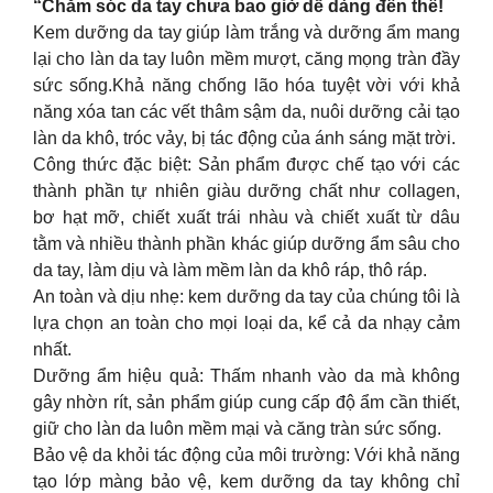
“Chăm sóc da tay chưa bao giờ dễ dàng đến thế!
Kem dưỡng da tay giúp làm trắng và dưỡng ẩm mang
lại cho làn da tay luôn mềm mượt, căng mọng tràn đầy
sức sống.Khả năng chống lão hóa tuyệt vời với khả
năng xóa tan các vết thâm sậm da, nuôi dưỡng cải tạo
làn da khô, tróc vảy, bị tác động của ánh sáng mặt trời.
Công thức đặc biệt: Sản phẩm được chế tạo với các
thành phần tự nhiên giàu dưỡng chất như collagen,
bơ hạt mỡ, chiết xuất trái nhàu và chiết xuất từ dâu
tằm và nhiều thành phần khác giúp dưỡng ẩm sâu cho
da tay, làm dịu và làm mềm làn da khô ráp, thô ráp.
An toàn và dịu nhẹ: kem dưỡng da tay của chúng tôi là
lựa chọn an toàn cho mọi loại da, kể cả da nhạy cảm
nhất.
Dưỡng ẩm hiệu quả: Thấm nhanh vào da mà không
gây nhờn rít, sản phẩm giúp cung cấp độ ẩm cần thiết,
giữ cho làn da luôn mềm mại và căng tràn sức sống.
Bảo vệ da khỏi tác động của môi trường: Với khả năng
tạo lớp màng bảo vệ, kem dưỡng da tay không chỉ