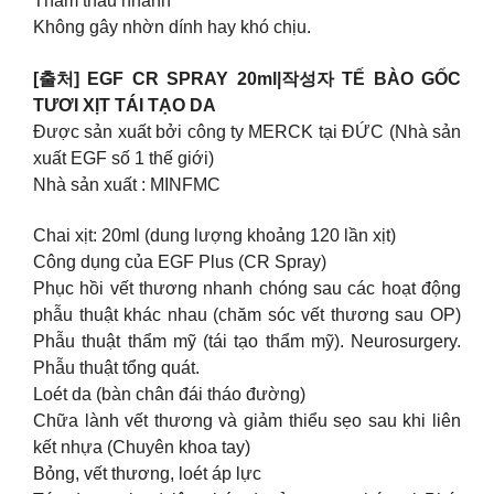
Thẩm thấu nhanh
Không gây nhờn dính hay khó chịu.
[출처] EGF CR SPRAY 20ml|작성자 TẾ BÀO GỐC
TƯƠI XỊT TÁI TẠO DA
Được sản xuất bởi công ty MERCK tại ĐỨC (Nhà sản
xuất EGF số 1 thế giới)
Nhà sản xuất : MINFMC
Chai xịt: 20ml (dung lượng khoảng 120 lần xịt)
Công dụng của EGF Plus (CR Spray)
Phục hồi vết thương nhanh chóng sau các hoạt động
phẫu thuật khác nhau (chăm sóc vết thương sau OP)
Phẫu thuật thẩm mỹ (tái tạo thẩm mỹ). Neurosurgery.
Phẫu thuật tổng quát.
Loét da (bàn chân đái tháo đường)
Chữa lành vết thương và giảm thiểu sẹo sau khi liên
kết nhựa (Chuyên khoa tay)
Bỏng, vết thương, loét áp lực