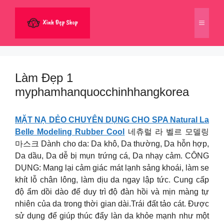
Chuyển
đến
Menu
nội
dung
Làm Đẹp 1
myphamhanquocchinhhangkorea
MẶT NẠ DẺO CHUYÊN DỤNG CHO SPA Natural La
Belle Modeling Rubber Cool
네츄럴 라 벨르 모델링
마스크 Dành cho da: Da khô, Da thường, Da hỗn hợp,
Da dầu, Da dễ bị mụn trứng cá, Da nhạy cảm. CÔNG
DỤNG: Mang lại cảm giác mát lạnh sảng khoái, làm se
khít lỗ chân lông, làm dịu da ngay lập tức. Cung cấp
độ ẩm dồi dào để duy trì độ đàn hồi và mịn màng tự
nhiên của da trong thời gian dài.Trái đất tảo cát. Được
sử dụng để giúp thúc đẩy làn da khỏe mạnh như một