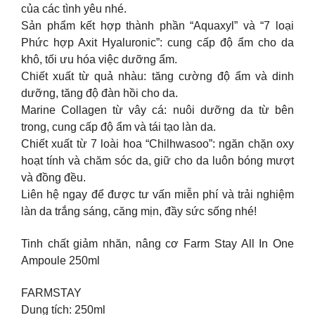
của các tình yêu nhé.
Sản phẩm kết hợp thành phần “Aquaxyl” và “7 loại
Phức hợp Axit Hyaluronic”: cung cấp độ ẩm cho da
khô, tối ưu hóa việc dưỡng ẩm.
Chiết xuất từ quả nhàu: tăng cường độ ẩm và dinh
dưỡng, tăng độ đàn hồi cho da.
Marine Collagen từ vây cá: nuôi dưỡng da từ bên
trong, cung cấp độ ẩm và tái tạo làn da.
Chiết xuất từ 7 loài hoa “Chilhwasoo”: ngăn chặn oxy
hoạt tính và chăm sóc da, giữ cho da luôn bóng mượt
và đồng đều.
Liên hệ ngay để được tư vấn miễn phí và trải nghiệm
làn da trắng sáng, căng mịn, đầy sức sống nhé!
Tinh chất giảm nhăn, nâng cơ Farm Stay All In One
Ampoule 250ml
FARMSTAY
Dung tích: 250ml