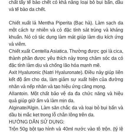
chất tẩy tế bào chết có khả năng loại bỏ bụi bẩn, dầu
và tế bào da chết.
Chiết xuất lá Mentha Piperita (Bạc hà). Làm sạch da
một cách tự nhiên và có đặc tính sát trùng và kháng
khuẩn. Nó có tác dụng làm mát giúp làm dịu kích ứng
và viêm.
Chiết xuất Centella Asiatica. Thường được gọi là cica,
thành phần được yêu thích này trong chăm sóc da có
đặc tính làm dịu và chống lão hóa mạnh mẽ.
Axit Hyaluronic (Natri Hyaluronate). Điều này giúp liên
kết độ ẩm cho da, làm giảm sự xuất hiện của đường
nhăn và nếp nhăn và tạo hiệu ứng căng mọng.
Allantoin. Một chất bảo vệ da đa chức năng và hiệu
quả giúp giữ ẩm và làm mịn da.
Alginate/Algin. Làm săn chắc da và loại bỏ bụi bẩn và
dầu bị mắc kẹt trong lỗ chân lông trên da.
HƯỚNG DÃN SỬ DỤNG:
Trộn 50g bột tạo hình và 40ml nước vào tô trộn. (tỷ lệ