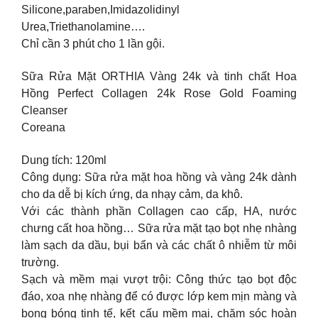
Silicone,paraben,Imidazolidinyl
Urea,Triethanolamine….
Chỉ cần 3 phút cho 1 lần gội.
Sữa Rửa Mặt ORTHIA Vàng 24k và tinh chất Hoa
Hồng Perfect Collagen 24k Rose Gold Foaming
Cleanser
Coreana
Dung tích: 120ml
Công dụng: Sữa rửa mặt hoa hồng và vàng 24k dành
cho da dễ bị kích ứng, da nhạy cảm, da khô.
Với các thành phần Collagen cao cấp, HA, nước
chưng cất hoa hồng… Sữa rửa mặt tạo bọt nhẹ nhàng
làm sạch da dầu, bụi bẩn và các chất ô nhiễm từ môi
trường.
Sạch và mềm mại vượt trội: Công thức tạo bọt độc
đáo, xoa nhẹ nhàng để có được lớp kem mịn màng và
bong bóng tinh tế, kết cấu mềm mại, chăm sóc hoàn