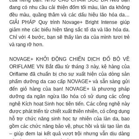
đang có nhu cầu cải thiện đốm tối màu, làn da không
đều màu, quầng thâm và các dấu hiệu lão hóa da…
GIẢI PHÁP Quy trình Novage+ Bright Intense giúp
giảm nhẹ các biểu hiện tăng sắc tố da và lão hóa da.
Chỉ với 4 bước, bạn sẽ thấy làn da của mình tươi trẻ
và rạng rỡ hơn.
NOVAGE+ KHỞI ĐỘNG CHIẾN DỊCH ĐỔ BỘ VỀ
ORIFLAME VN Bắt đầu từ tháng 3 này, kệ hàng của
Oriflame đã chuẩn bị cho sự xuất hiện của dòng sản
phẩm dưỡng da cao cấp NOVAGE+ và sẵn sàng gửi
đến giỏ hàng của bạn! NOVAGE+ là phương pháp
dưỡng da ngăn ngừa lão hóa có sử dụng các công
nghệ Kích hoạt Sinh học tiên tiến. Các công nghệ này
được phát triển từ chiết xuất thiên nhiên, có công dụng
hỗ trợ chức năng sinh học tự nhiên của làn da, bao
gồm các chức năng bảo vệ, phục hồi và tái tạo làn da
– giúp đem lại kết quả vượt trội nhưng vẫn dịu dàng