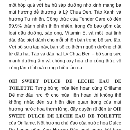
một hộp quà với ba hũ sáp dưỡng nhỏ xinh mang ba
mùi hương dễ thương là Lý Chua Đen, Táo Xanh và
hương Tự nhiên. Công thức của Tender Care có đến
99,9% thành phần thiên nhiên, trong đó bao gồm các
loại dầu dưỡng, sáp ong, Vitamin E, và một loại tinh
dầu đặc biệt dành cho mỗi phiên bản trong bộ sưu tập.
Với bộ sưu tập này, bạn sẽ có thêm nguồn dưỡng chất
từ dầu hạt Táo và dầu hạt Lý Chua Đen – bổ sung sức
mạnh dưỡng ẩm và chống oxy hóa cho công thức vô
cùng lành tính và cưng chiều làn da.
𝐎𝐇! 𝐒𝐖𝐄𝐄𝐓 𝐃𝐔𝐋𝐂𝐄 𝐃𝐄 𝐋𝐄𝐂𝐇𝐄 𝐄𝐀𝐔 𝐃𝐄
𝐓𝐎𝐈𝐋𝐄𝐓𝐓𝐄 Tưng bừng mùa liên hoan cùng Oriflame
Để mở đầu rực rỡ cho mùa liên hoan thì không thể
không nhắc đến sự hiện diện quan trọng của mùi
hương nước hoa thơm lừng, đầy quyến rũ đến từ 𝐎𝐇!
𝐒𝐖𝐄𝐄𝐓 𝐃𝐔𝐋𝐂𝐄 𝐃𝐄 𝐋𝐄𝐂𝐇𝐄 𝐄𝐀𝐔 𝐃𝐄 𝐓𝐎𝐈𝐋𝐄𝐓𝐓𝐄
của Oriflame. Nốt hương chủ đạo của nước hoa Dulce
De Leche gồm Kẹo Hương Đào ngọt ngào, kết hợp