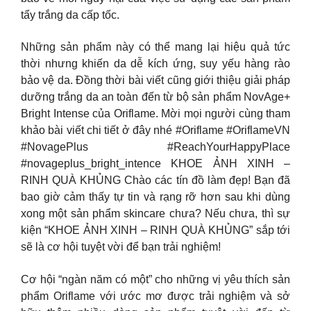
tẩy trắng da cấp tốc.
Những sản phẩm này có thể mang lại hiệu quả tức
thời nhưng khiến da dễ kích ứng, suy yếu hàng rào
bảo vệ da. Đồng thời bài viết cũng giới thiệu giải pháp
dưỡng trắng da an toàn đến từ bộ sản phẩm NovAge+
Bright Intense của Oriflame. Mời mọi người cùng tham
khảo bài viết chi tiết ở đây nhé #Oriflame #OriflameVN
#NovagePlus #ReachYourHappyPlace
#novageplus_bright_intence KHOE ẢNH XINH –
RINH QUÀ KHỦNG Chào các tín đồ làm đẹp! Bạn đã
bao giờ cảm thấy tự tin và rạng rỡ hơn sau khi dùng
xong một sản phẩm skincare chưa? Nếu chưa, thì sự
kiện “KHOE ẢNH XINH – RINH QUÀ KHỦNG” sắp tới
sẽ là cơ hội tuyệt vời để bạn trải nghiệm!
Cơ hội “ngàn năm có một” cho những vị yêu thích sản
phẩm Oriflame với ước mơ được trải nghiệm và sở