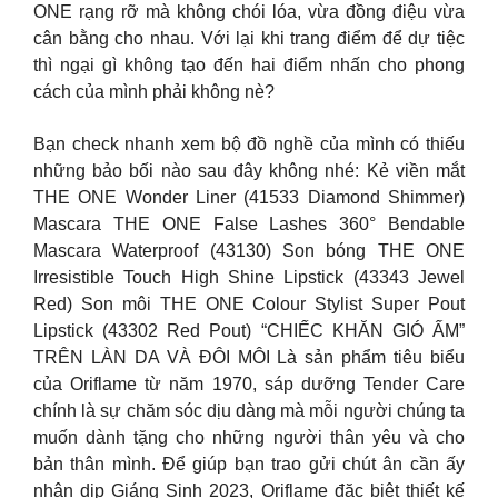
ONE rạng rỡ mà không chói lóa, vừa đồng điệu vừa
cân bằng cho nhau. Với lại khi trang điểm để dự tiệc
thì ngại gì không tạo đến hai điểm nhấn cho phong
cách của mình phải không nè?
Bạn check nhanh xem bộ đồ nghề của mình có thiếu
những bảo bối nào sau đây không nhé: Kẻ viền mắt
THE ONE Wonder Liner (41533 Diamond Shimmer)
Mascara THE ONE False Lashes 360° Bendable
Mascara Waterproof (43130) Son bóng THE ONE
Irresistible Touch High Shine Lipstick (43343 Jewel
Red) Son môi THE ONE Colour Stylist Super Pout
Lipstick (43302 Red Pout) “CHIẾC KHĂN GIÓ ẤM”
TRÊN LÀN DA VÀ ĐÔI MÔI Là sản phẩm tiêu biểu
của Oriflame từ năm 1970, sáp dưỡng Tender Care
chính là sự chăm sóc dịu dàng mà mỗi người chúng ta
muốn dành tặng cho những người thân yêu và cho
bản thân mình. Để giúp bạn trao gửi chút ân cần ấy
nhân dịp Giáng Sinh 2023, Oriflame đặc biệt thiết kế