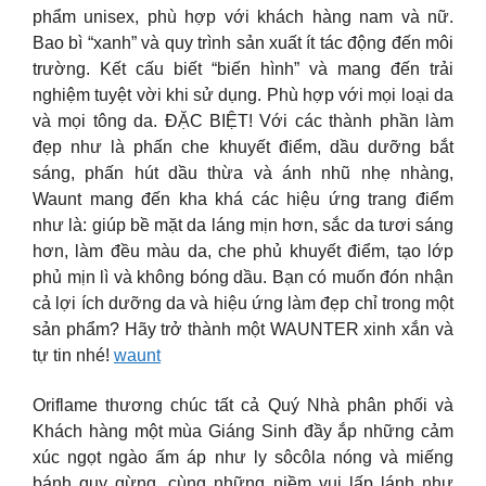
phẩm unisex, phù hợp với khách hàng nam và nữ.
Bao bì “xanh” và quy trình sản xuất ít tác động đến môi
trường. Kết cấu biết “biến hình” và mang đến trải
nghiệm tuyệt vời khi sử dụng. Phù hợp với mọi loại da
và mọi tông da. ĐẶC BIỆT! Với các thành phần làm
đẹp như là phấn che khuyết điểm, dầu dưỡng bắt
sáng, phấn hút dầu thừa và ánh nhũ nhẹ nhàng,
Waunt mang đến kha khá các hiệu ứng trang điểm
như là: giúp bề mặt da láng mịn hơn, sắc da tươi sáng
hơn, làm đều màu da, che phủ khuyết điểm, tạo lớp
phủ mịn lì và không bóng dầu. Bạn có muốn đón nhận
cả lợi ích dưỡng da và hiệu ứng làm đẹp chỉ trong một
sản phẩm? Hãy trở thành một WAUNTER xinh xắn và
tự tin nhé!
waunt
Oriflame thương chúc tất cả Quý Nhà phân phối và
Khách hàng một mùa Giáng Sinh đầy ắp những cảm
xúc ngọt ngào ấm áp như ly sôcôla nóng và miếng
bánh quy gừng, cùng những niềm vui lấp lánh như