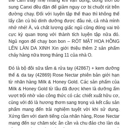
thể cảm thấy nhẹ nhàng khi vận động, đồng thời bổ
sung Canxi đều đặn để giảm nguy cơ bị chuột rút trên
đường chạy. Đối với luyện tập thể thao thì không thể
lấy cần cù bù dinh dưỡng được đâu nè, cả nhà mình
nhớ nhé! À, và chất lượng giấc ngủ cũng đóng vai trò
cực kỳ quan trọng với thành tích luyện tập nữa đó.
Ngủ ngon để chạy bon bon – RÓT MẬT HOA HỒNG
LÊN LÀN DA XINH Xin giới thiệu thêm 2 sản phẩm
cháy hàng nữa trong tháng 11 của nhà O.
Đó là bộ đôi sữa tắm & rửa tay (42867) + kem dưỡng
thể & da tay (42869) Rose Nectar phiên bản giới hạn
từ nhãn hàng Milk & Honey Gold. Các sản phẩm của
Milk & Honey Gold từ lâu đã được khen là dưỡng ẩm
vượt trội nhờ vào công thức có các chiết xuất hữu cơ,
cùng với đó là hương thơm sang trọng và kết cấu sản
phẩm mang đến trải nghiệm tuyệt vời khi sử dụng.
Xứng tầm với danh tiếng của nhãn hàng, Rose Nectar
mang đến sự chăm sóc ân cần và chu đáo cho làn da