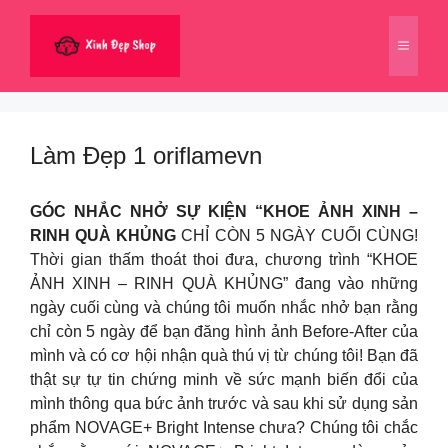
Chuyển
đến
Menu
nội
dung
Làm Đẹp 1 oriflamevn
GÓC NHẮC NHỞ SỰ KIỆN “KHOE ẢNH XINH –
RINH QUÀ KHỦNG
CHỈ CÒN 5 NGÀY CUỐI CÙNG!
Thời gian thấm thoát thoi đưa, chương trình “KHOE
ẢNH XINH – RINH QUÀ KHỦNG” đang vào những
ngày cuối cùng và chúng tôi muốn nhắc nhở bạn rằng
chỉ còn 5 ngày để bạn đăng hình ảnh Before-After của
mình và có cơ hội nhận quà thú vị từ chúng tôi! Bạn đã
thật sự tự tin chứng minh về sức mạnh biến đổi của
mình thông qua bức ảnh trước và sau khi sử dụng sản
phẩm NOVAGE+ Bright Intense chưa? Chúng tôi chắc