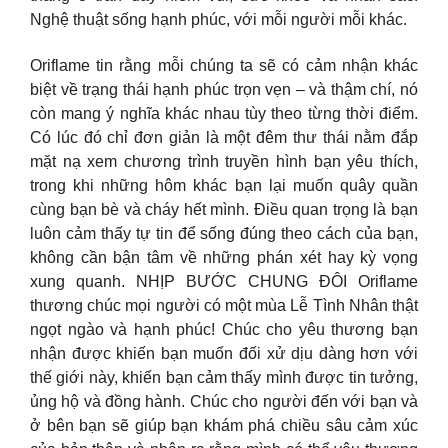
Nghệ thuật sống hạnh phúc, với mỗi người mỗi khác.
Oriflame tin rằng mỗi chúng ta sẽ có cảm nhận khác
biệt về trạng thái hạnh phúc trọn vẹn – và thậm chí, nó
còn mang ý nghĩa khác nhau tùy theo từng thời điểm.
Có lúc đó chỉ đơn giản là một đêm thư thái nằm đắp
mặt nạ xem chương trình truyền hình bạn yêu thích,
trong khi những hôm khác bạn lại muốn quây quần
cùng bạn bè và cháy hết mình. Điều quan trọng là bạn
luôn cảm thấy tự tin để sống đúng theo cách của bạn,
không cần bận tâm về những phán xét hay kỳ vọng
xung quanh. NHỊP BƯỚC CHUNG ĐÔI Oriflame
thương chúc mọi người có một mùa Lễ Tình Nhân thật
ngọt ngào và hạnh phúc! Chúc cho yêu thương bạn
nhận được khiến bạn muốn đối xử dịu dàng hơn với
thế giới này, khiến bạn cảm thấy mình được tin tưởng,
ủng hộ và đồng hành. Chúc cho người đến với bạn và
ở bên bạn sẽ giúp bạn khám phá chiều sâu cảm xúc