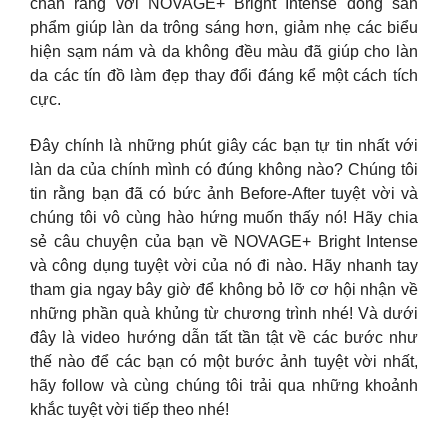
chắn rằng với NOVAGE+ Bright Intense dòng sản
phẩm giúp làn da trông sáng hơn, giảm nhẹ các biểu
hiện sạm nám và da không đều màu đã giúp cho làn
da các tín đồ làm đẹp thay đổi đáng kể một cách tích
cực.
Đây chính là những phút giây các bạn tự tin nhất với
làn da của chính mình có đúng không nào? Chúng tôi
tin rằng bạn đã có bức ảnh Before-After tuyệt vời và
chúng tôi vô cùng hào hứng muốn thấy nó! Hãy chia
sẻ câu chuyện của bạn về NOVAGE+ Bright Intense
và công dụng tuyệt vời của nó đi nào. Hãy nhanh tay
tham gia ngay bây giờ để không bỏ lỡ cơ hội nhận về
những phần quà khủng từ chương trình nhé! Và dưới
đây là video hướng dẫn tất tần tật về các bước như
thế nào để các bạn có một bước ảnh tuyệt vời nhất,
hãy follow và cùng chúng tôi trải qua những khoảnh
khắc tuyệt vời tiếp theo nhé!