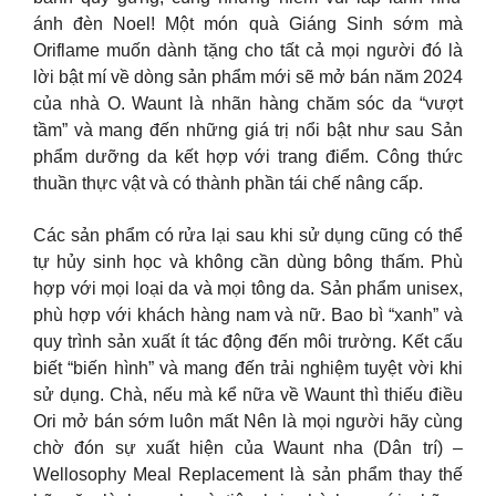
ánh đèn Noel! Một món quà Giáng Sinh sớm mà
Oriflame muốn dành tặng cho tất cả mọi người đó là
lời bật mí về dòng sản phẩm mới sẽ mở bán năm 2024
của nhà O. Waunt là nhãn hàng chăm sóc da “vượt
tầm” và mang đến những giá trị nổi bật như sau Sản
phẩm dưỡng da kết hợp với trang điểm. Công thức
thuần thực vật và có thành phần tái chế nâng cấp.
Các sản phẩm có rửa lại sau khi sử dụng cũng có thể
tự hủy sinh học và không cần dùng bông thấm. Phù
hợp với mọi loại da và mọi tông da. Sản phẩm unisex,
phù hợp với khách hàng nam và nữ. Bao bì “xanh” và
quy trình sản xuất ít tác động đến môi trường. Kết cấu
biết “biến hình” và mang đến trải nghiệm tuyệt vời khi
sử dụng. Chà, nếu mà kể nữa về Waunt thì thiếu điều
Ori mở bán sớm luôn mất Nên là mọi người hãy cùng
chờ đón sự xuất hiện của Waunt nha (Dân trí) –
Wellosophy Meal Replacement là sản phẩm thay thế