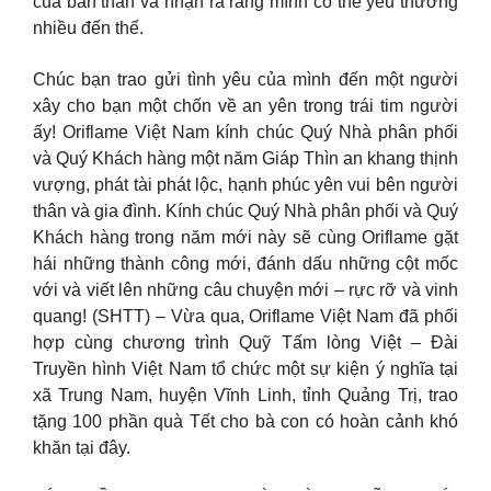
của bản thân và nhận ra rằng mình có thể yêu thương
nhiều đến thế.
Chúc bạn trao gửi tình yêu của mình đến một người
xây cho bạn một chốn về an yên trong trái tim người
ấy! Oriflame Việt Nam kính chúc Quý Nhà phân phối
và Quý Khách hàng một năm Giáp Thìn an khang thịnh
vượng, phát tài phát lộc, hạnh phúc yên vui bên người
thân và gia đình. Kính chúc Quý Nhà phân phối và Quý
Khách hàng trong năm mới này sẽ cùng Oriflame gặt
hái những thành công mới, đánh dấu những cột mốc
với và viết lên những câu chuyện mới – rực rỡ và vinh
quang! (SHTT) – Vừa qua, Oriflame Việt Nam đã phối
hợp cùng chương trình Quỹ Tấm lòng Việt – Đài
Truyền hình Việt Nam tổ chức một sự kiện ý nghĩa tại
xã Trung Nam, huyện Vĩnh Linh, tỉnh Quảng Trị, trao
tặng 100 phần quà Tết cho bà con có hoàn cảnh khó
khăn tại đây.