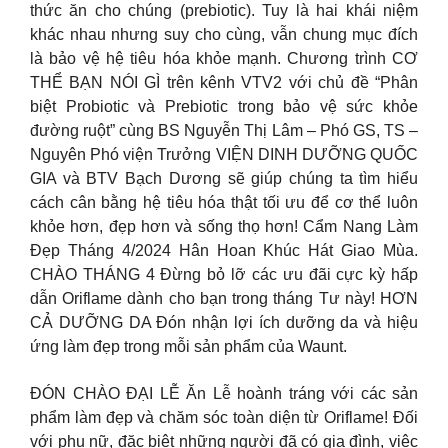
thức ăn cho chúng (prebiotic). Tuy là hai khái niệm
khác nhau nhưng suy cho cùng, vẫn chung mục đích
là bảo vệ hệ tiêu hóa khỏe mạnh. Chương trình CƠ
THỂ BẠN NÓI GÌ trên kênh VTV2 với chủ đề “Phân
biệt Probiotic và Prebiotic trong bảo vệ sức khỏe
đường ruột” cùng BS Nguyễn Thị Lâm – Phó GS, TS –
Nguyên Phó viện Trưởng VIỆN DINH DƯỠNG QUỐC
GIA và BTV Bạch Dương sẽ giúp chúng ta tìm hiểu
cách cân bằng hệ tiêu hóa thật tối ưu để cơ thể luôn
khỏe hơn, đẹp hơn và sống thọ hơn! Cẩm Nang Làm
Đẹp Tháng 4/2024 Hân Hoan Khúc Hát Giao Mùa.
CHÀO THÁNG 4 Đừng bỏ lỡ các ưu đãi cực kỳ hấp
dẫn Oriflame dành cho bạn trong tháng Tư này! HƠN
CẢ DƯỠNG DA Đón nhận lợi ích dưỡng da và hiệu
ứng làm đẹp trong mỗi sản phẩm của Waunt.
ĐÓN CHÀO ĐẠI LỄ Ăn Lễ hoành tráng với các sản
phẩm làm đẹp và chăm sóc toàn diện từ Oriflame! Đối
với phụ nữ, đặc biệt những người đã có gia đình, việc