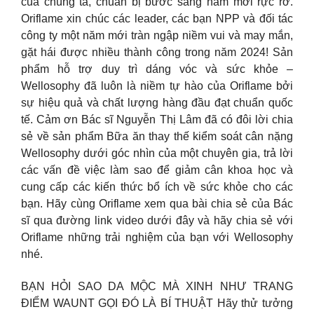
của chúng ta, chuẩn bị bước sang năm mới rực rỡ.
Oriflame xin chúc các leader, các bạn NPP và đối tác
công ty một năm mới tràn ngập niềm vui và may mắn,
gặt hái được nhiều thành công trong năm 2024! Sản
phẩm hỗ trợ duy trì dáng vóc và sức khỏe –
Wellosophy đã luôn là niềm tự hào của Oriflame bởi
sự hiệu quả và chất lượng hàng đầu đạt chuẩn quốc
tế. Cảm ơn Bác sĩ Nguyễn Thị Lâm đã có đôi lời chia
sẻ về sản phẩm Bữa ăn thay thế kiểm soát cân nặng
Wellosophy dưới góc nhìn của một chuyên gia, trả lời
các vấn đề việc làm sao để giảm cân khoa học và
cung cấp các kiến thức bổ ích về sức khỏe cho các
bạn. Hãy cùng Oriflame xem qua bài chia sẻ của Bác
sĩ qua đường link video dưới đây và hãy chia sẻ với
Oriflame những trải nghiệm của bạn với Wellosophy
nhé.
BẠN HỎI SAO DA MỘC MÀ XINH NHƯ TRANG
ĐIỂM WAUNT GỌI ĐÓ LÀ BÍ THUẬT Hãy thử tưởng