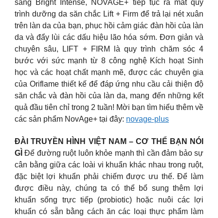
sáng Bright Intense, NOVAGE+ tiếp tục ra mắt quy
trình dưỡng da săn chắc Lift + Firm để trả lại nét xuân
trên làn da của bạn, phục hồi cảm giác đàn hồi của làn
da và đẩy lùi các dấu hiệu lão hóa sớm. Đơn giản và
chuyên sâu, LIFT + FIRM là quy trình chăm sóc 4
bước với sức mạnh từ 8 công nghệ Kích hoạt Sinh
học và các hoạt chất mạnh mẽ, được các chuyên gia
của Oriflame thiết kế để đáp ứng nhu cầu cải thiện độ
săn chắc và đàn hồi của làn da, mang đến những kết
quả đầu tiên chỉ trong 2 tuần! Mời bạn tìm hiểu thêm về
các sản phẩm NovAge+ tại đây:
novage-plus
ĐÀI TRUYỀN HÌNH VIỆT NAM – CƠ THỂ BẠN NÓI
GÌ
Để đường ruột luôn khỏe mạnh thì cần đảm bảo sự
cân bằng giữa các loài vi khuẩn khác nhau trong ruột,
đặc biệt lợi khuẩn phải chiếm được ưu thế. Để làm
được điều này, chúng ta có thể bổ sung thêm lợi
khuẩn sống trực tiếp (probiotic) hoặc nuôi các lợi
khuẩn có sẵn bằng cách ăn các loại thực phẩm làm