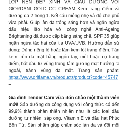
LỚP NỀN ĐẸP XINH VÀ GIÀU DƯỠNG VỚI
GIORDANI GOLD CC CREAM Kem trang điểm và
dưỡng da 2 trong 1. Kết cấu mỏng nhẹ và độ che phủ
vừa phải. Giúp làn da trông sáng hơn và ngăn ngừa
dấu hiệu lão hóa với công nghệ Anti-Ageing
Brightening đã được cấp bằng sáng chế. SPF 35 giúp
ngăn ngừa tác hại của tia UVA/UVB. Hướng dẫn sử
dụng: Dùng riêng lẻ hoặc làm kem lót trang điểm. Tán
kem trên da mặt bằng ngón tay, mút hoặc cọ trang
điểm, bắt đầu từ vùng trung tâm gương mặt hướng ra
ngoài, tránh vùng da mắt. Trang sản phẩm:
https://www.oriflame.vn/products/product?code=45747
–
Gia đình Tender Care vừa đón chào một thành viên
mới!
Sáp dưỡng đa công dụng với công thức có đến
99,9% thành phần thiên nhiên như là các loại dầu
dưỡng tự nhiên, sáp ong, Vitamin E và dầu hạt Phúc
Bồn Tử. Sản phẩm giúp chăm sóc làn da và đôi môi