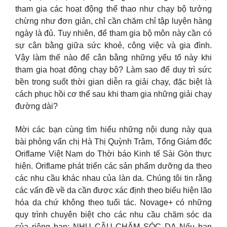
tham gia các hoạt động thể thao như chạy bộ tưởng
chừng như đơn giản, chỉ cần chăm chỉ tập luyện hàng
ngày là đủ. Tuy nhiên, để tham gia bộ môn này cần có
sự cân bằng giữa sức khoẻ, công việc và gia đình.
Vậy làm thế nào để cân bằng những yếu tố này khi
tham gia hoạt động chạy bộ? Làm sao để duy trì sức
bền trong suốt thời gian diễn ra giải chạy, đặc biệt là
cách phục hồi cơ thể sau khi tham gia những giải chạy
đường dài?
Mời các bạn cùng tìm hiểu những nội dung này qua
bài phỏng vấn chị Hà Thị Quỳnh Trâm, Tổng Giám đốc
Oriflame Việt Nam do Thời báo Kinh tế Sài Gòn thực
hiện. Oriflame phát triển các sản phẩm dưỡng da theo
các nhu cầu khác nhau của làn da. Chúng tôi tin rằng
các vấn đề về da cần được xác định theo biểu hiện lão
hóa da chứ không theo tuổi tác. Novage+ có những
quy trình chuyên biệt cho các nhu cầu chăm sóc da
của riêng bạn: NHU CẦU CHĂM SÓC DA Nếu bạn