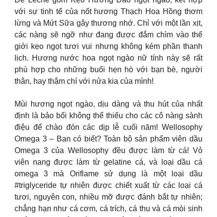
với sự tinh tế của nốt hương Thạch Hoa Hồng thơm
lừng và Mứt Sữa gây thương nhớ. Chỉ với một lần xịt,
các nàng sẽ ngỡ như đang được đắm chìm vào thế
giới kẹo ngọt tươi vui nhưng không kém phần thanh
lịch. Hương nước hoa ngọt ngào nữ tính này sẽ rất
phù hợp cho những buổi hẹn hò với bạn bè, người
thân, hay thậm chí với nửa kia của mình!
Mùi hương ngọt ngào, dịu dàng và thu hút của nhất
định là bảo bối không thể thiếu cho các cô nàng sành
điệu để chào đón các dịp lễ cuối năm! Wellosophy
Omega 3 – Bạn có biết? Toàn bộ sản phẩm viên dầu
Omega 3 của Wellosophy đều được làm từ cá! Vỏ
viên nang được làm từ gelatine cá, và loại dầu cá
omega 3 mà Oriflame sử dụng là một loại dầu
#triglyceride tự nhiên được chiết xuất từ các loại cá
tươi, nguyên con, nhiều mỡ được đánh bắt tự nhiên;
chẳng hạn như cá cơm, cá trích, cá thu và cá mòi sinh