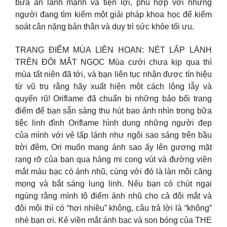
bữa ăn lành mạnh và tiện lợi, phù hợp với những
người đang tìm kiếm một giải pháp khoa học để kiểm
soát cân nặng bản thân và duy trì sức khỏe tối ưu.
TRANG ĐIỂM MÙA LIÊN HOAN: NÉT LẤP LÁNH
TRÊN ĐÔI MẮT NGỌC Mùa cưới chưa kịp qua thì
mùa tất niên đã tới, và bạn liên tục nhận được tín hiệu
từ vũ trụ rằng hãy xuất hiện một cách lộng lẫy và
quyến rũ! Oriflame đã chuẩn bị những bảo bối trang
điểm để bạn sẵn sàng thu hút bao ánh nhìn trong bữa
tiệc linh đình Oriflame hình dung những người đẹp
của mình với vẻ lấp lánh như ngôi sao sáng trên bầu
trời đêm, Ori muốn mang ánh sao ấy lên gương mặt
rạng rỡ của bạn qua hàng mi cong vút và đường viền
mắt màu bạc có ánh nhũ, cùng với đó là làn môi căng
mọng và bắt sáng lung linh. Nếu bạn có chút ngại
ngùng rằng mình tô điểm ánh nhũ cho cả đôi mắt và
đôi môi thì có “hơi nhiều” không, câu trả lời là “không”
nhé bạn ơi. Kẻ viền mắt ánh bạc và son bóng của THE