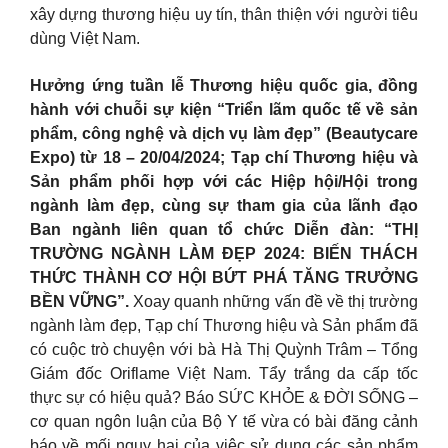
xây dựng thương hiệu uy tín, thân thiện với người tiêu
dùng Việt Nam.
Hưởng ứng tuần lễ Thương hiệu quốc gia, đồng
hành với chuỗi sự kiện “Triển lãm quốc tế về sản
phẩm, công nghệ và dịch vụ làm đẹp” (Beautycare
Expo) từ 18 – 20/04/2024; Tạp chí Thương hiệu và
Sản phẩm phối hợp với các Hiệp hội/Hội trong
ngành làm đẹp, cùng sự tham gia của lãnh đạo
Ban ngành liên quan tổ chức Diễn đàn: “THỊ
TRƯỜNG NGÀNH LÀM ĐẸP 2024: BIẾN THÁCH
THỨC THÀNH CƠ HỘI BỨT PHÁ TĂNG TRƯỞNG
BỀN VỮNG”.
Xoay quanh những vấn đề về thị trường
ngành làm đẹp, Tạp chí Thương hiệu và Sản phẩm đã
có cuộc trò chuyện với bà Hà Thị Quỳnh Trâm – Tổng
Giám đốc Oriflame Việt Nam. Tẩy trắng da cấp tốc
thực sự có hiệu quả? Báo SỨC KHỎE & ĐỜI SỐNG –
cơ quan ngôn luận của Bộ Y tế vừa có bài đăng cảnh
báo về mối nguy hại của việc sử dụng các sản phẩm