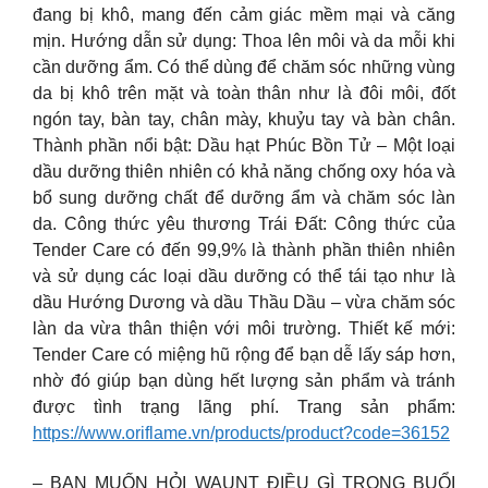
đang bị khô, mang đến cảm giác mềm mại và căng
mịn. Hướng dẫn sử dụng: Thoa lên môi và da mỗi khi
cần dưỡng ẩm. Có thể dùng để chăm sóc những vùng
da bị khô trên mặt và toàn thân như là đôi môi, đốt
ngón tay, bàn tay, chân mày, khuỷu tay và bàn chân.
Thành phần nổi bật: Dầu hạt Phúc Bồn Tử – Một loại
dầu dưỡng thiên nhiên có khả năng chống oxy hóa và
bổ sung dưỡng chất để dưỡng ẩm và chăm sóc làn
da. Công thức yêu thương Trái Đất: Công thức của
Tender Care có đến 99,9% là thành phần thiên nhiên
và sử dụng các loại dầu dưỡng có thể tái tạo như là
dầu Hướng Dương và dầu Thầu Dầu – vừa chăm sóc
làn da vừa thân thiện với môi trường. Thiết kế mới:
Tender Care có miệng hũ rộng để bạn dễ lấy sáp hơn,
nhờ đó giúp bạn dùng hết lượng sản phẩm và tránh
được tình trạng lãng phí. Trang sản phẩm:
https://www.oriflame.vn/products/product?code=36152
– BẠN MUỐN HỎI WAUNT ĐIỀU GÌ TRONG BUỔI