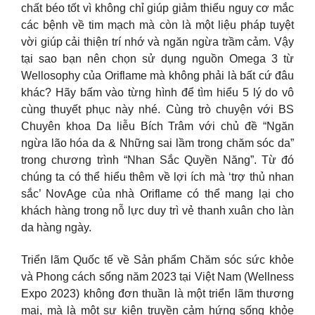
chất béo tốt vì không chỉ giúp giảm thiểu nguy cơ mắc
các bệnh về tim mạch mà còn là một liệu pháp tuyệt
vời giúp cải thiện trí nhớ và ngăn ngừa trầm cảm. Vậy
tại sao bạn nên chọn sử dụng nguồn Omega 3 từ
Wellosophy của Oriflame mà không phải là bất cứ đâu
khác? Hãy bấm vào từng hình để tìm hiểu 5 lý do vô
cùng thuyết phục này nhé. Cùng trò chuyện với BS
Chuyên khoa Da liễu Bích Trâm với chủ đề “Ngăn
ngừa lão hóa da & Những sai lầm trong chăm sóc da”
trong chương trình “Nhan Sắc Quyền Năng”. Từ đó
chúng ta có thể hiểu thêm về lợi ích mà ‘trợ thủ nhan
sắc’ NovAge của nhà Oriflame có thể mang lại cho
khách hàng trong nỗ lực duy trì vẻ thanh xuân cho làn
da hàng ngày.
Triển lãm Quốc tế về Sản phẩm Chăm sóc sức khỏe
và Phong cách sống năm 2023 tại Việt Nam (Wellness
Expo 2023) không đơn thuần là một triển lãm thương
mại, mà là một sự kiện truyền cảm hứng sống khỏe