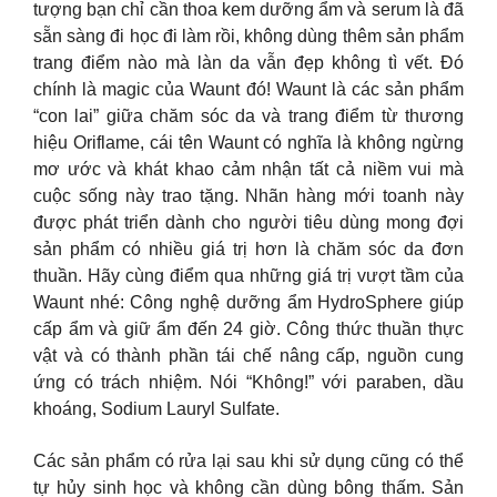
tượng bạn chỉ cần thoa kem dưỡng ẩm và serum là đã
sẵn sàng đi học đi làm rồi, không dùng thêm sản phẩm
trang điểm nào mà làn da vẫn đẹp không tì vết. Đó
chính là magic của Waunt đó! Waunt là các sản phẩm
“con lai” giữa chăm sóc da và trang điểm từ thương
hiệu Oriflame, cái tên Waunt có nghĩa là không ngừng
mơ ước và khát khao cảm nhận tất cả niềm vui mà
cuộc sống này trao tặng. Nhãn hàng mới toanh này
được phát triển dành cho người tiêu dùng mong đợi
sản phẩm có nhiều giá trị hơn là chăm sóc da đơn
thuần. Hãy cùng điểm qua những giá trị vượt tầm của
Waunt nhé: Công nghệ dưỡng ẩm HydroSphere giúp
cấp ẩm và giữ ẩm đến 24 giờ. Công thức thuần thực
vật và có thành phần tái chế nâng cấp, nguồn cung
ứng có trách nhiệm. Nói “Không!” với paraben, dầu
khoáng, Sodium Lauryl Sulfate.
Các sản phẩm có rửa lại sau khi sử dụng cũng có thể
tự hủy sinh học và không cần dùng bông thấm. Sản