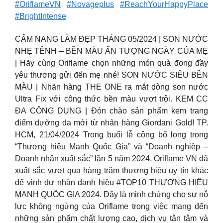
#OriflameVN
#Novageplus
#ReachYourHappyPlace
#BrightIntense
CẨM NANG LÀM ĐẸP THÁNG 05/2024 | SON NƯỚC
NHẸ TÊNH – BỀN MÀU ẤN TƯỢNG NGÀY CỦA MẸ
| Hãy cùng Oriflame chọn những món quà đong đầy
yêu thương gửi đến mẹ nhé! SON NƯỚC SIÊU BỀN
MÀU | Nhãn hàng THE ONE ra mắt dòng son nước
Ultra Fix với công thức bền màu vượt trội. KEM CC
ĐA CÔNG DỤNG | Đón chào sản phẩm kem trang
điểm dưỡng da mới từ nhãn hàng Giordani Gold! TP.
HCM, 21/04/2024 Trong buổi lễ công bố long trọng
“Thương hiệu Mạnh Quốc Gia” và “Doanh nghiệp –
Doanh nhân xuất sắc” lần 5 năm 2024, Oriflame VN đã
xuất sắc vượt qua hàng trăm thương hiệu uy tín khác
để vinh dự nhận danh hiệu #TOP10 THƯƠNG HIỆU
MẠNH QUỐC GIA 2024. Đây là minh chứng cho sự nỗ
lực không ngừng của Oriflame trong việc mang đến
những sản phẩm chất lượng cao, dịch vụ tận tâm và