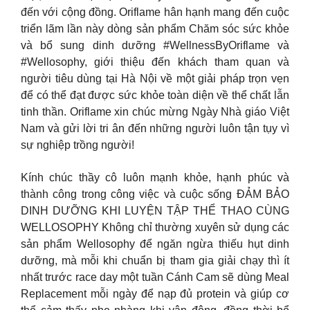
đến với cộng đồng. Oriflame hân hạnh mang đến cuộc
triển lãm lần này dòng sản phẩm Chăm sóc sức khỏe
và bổ sung dinh dưỡng #WellnessByOriflame và
#Wellosophy, giới thiệu đến khách tham quan và
người tiêu dùng tại Hà Nội về một giải pháp trọn vẹn
để có thể đạt được sức khỏe toàn diện về thể chất lẫn
tinh thần. Oriflame xin chúc mừng Ngày Nhà giáo Việt
Nam và gửi lời tri ân đến những người luôn tận tụy vì
sự nghiệp trồng người!
Kính chúc thầy cô luôn mạnh khỏe, hạnh phúc và
thành công trong công việc và cuộc sống ĐẢM BẢO
DINH DƯỠNG KHI LUYỆN TẬP THỂ THAO CÙNG
WELLOSOPHY Không chỉ thường xuyên sử dụng các
sản phẩm Wellosophy để ngăn ngừa thiếu hụt dinh
dưỡng, mà mỗi khi chuẩn bị tham gia giải chạy thì ít
nhất trước race day một tuần Cánh Cam sẽ dùng Meal
Replacement mỗi ngày để nạp đủ protein và giúp cơ