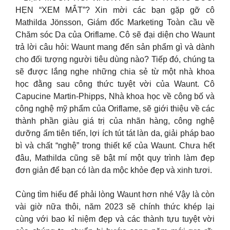
HẸN “XEM MẮT”? Xin mời các bạn gặp gỡ cô
Mathilda Jönsson, Giám đốc Marketing Toàn cầu về
Chăm sóc Da của Oriflame. Cô sẽ đại diện cho Waunt
trả lời câu hỏi: Waunt mang đến sản phẩm gì và dành
cho đối tượng người tiêu dùng nào? Tiếp đó, chúng ta
sẽ được lắng nghe những chia sẻ từ một nhà khoa
học đằng sau công thức tuyệt vời của Waunt. Cô
Capucine Martin-Phipps, Nhà khoa học về công bố và
công nghệ mỹ phẩm của Oriflame, sẽ giới thiệu về các
thành phần giàu giá trị của nhãn hàng, công nghệ
dưỡng ẩm tiên tiến, lợi ích tút tát làn da, giải pháp bao
bì và chất “nghệ” trong thiết kế của Waunt. Chưa hết
đâu, Mathilda cũng sẽ bật mí một quy trình làm đẹp
đơn giản để bạn có làn da mộc khỏe đẹp và xinh tươi.
Cùng tìm hiểu để phải lòng Waunt hơn nhé Vậy là còn
vài giờ nữa thôi, năm 2023 sẽ chính thức khép lại
cùng với bao kỉ niệm đẹp và các thành tựu tuyệt vời