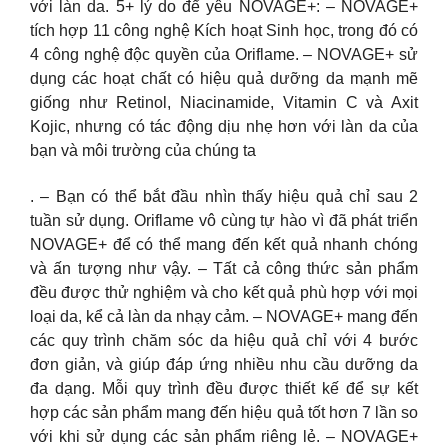
với làn da. 5+ lý do để yêu NOVAGE+: – NOVAGE+
tích hợp 11 công nghệ Kích hoạt Sinh học, trong đó có
4 công nghệ độc quyền của Oriflame. – NOVAGE+ sử
dụng các hoạt chất có hiệu quả dưỡng da mạnh mẽ
giống như Retinol, Niacinamide, Vitamin C và Axit
Kojic, nhưng có tác động dịu nhẹ hơn với làn da của
bạn và môi trường của chúng ta
. – Bạn có thể bắt đầu nhìn thấy hiệu quả chỉ sau 2
tuần sử dụng. Oriflame vô cùng tự hào vì đã phát triển
NOVAGE+ để có thể mang đến kết quả nhanh chóng
và ấn tượng như vậy. – Tất cả công thức sản phẩm
đều được thử nghiệm và cho kết quả phù hợp với mọi
loại da, kể cả làn da nhạy cảm. – NOVAGE+ mang đến
các quy trình chăm sóc da hiệu quả chỉ với 4 bước
đơn giản, và giúp đáp ứng nhiều nhu cầu dưỡng da
đa dạng. Mỗi quy trình đều được thiết kế để sự kết
hợp các sản phẩm mang đến hiệu quả tốt hơn 7 lần so
với khi sử dụng các sản phẩm riêng lẻ. – NOVAGE+