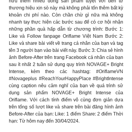
hữu thêm nhiều dòng sản phẩm tuyệt vời đến từ
thương hiệu xịn sò này mà không phải tốn thêm bất kỳ
khoản chi phí nào. Còn chần chừ gì nữa mà không
nhanh tay thực hiện các bước sau để có cơ hội nhận
những phần quà hấp dẫn từ chương trình: Bước 1:
Like và Follow fanpage Oriflame Việt Nam Bước 2:
Like và share bài viết về trang cá nhân của bạn và tag
tên 3 người bạn vào bài viết này. Bước 3: Chia sẻ hình
ảnh Before-After trên trang Facebook cá nhân của bạn
sau ít nhất 2 tuần sử dụng quy trình NOVAGE+ Bright
Intense, kèm theo các hashtag: #OriflameVN
#Novageplus #ReachYourHappyPlace #BrightIntense
cùng caption nêu cảm nghĩ của bạn về quá trình sử
dụng sản phẩm NOVAGE+ Bright Intense của
Oriflame. Với cách tính điểm vô cùng đơn giản dựa
trên tổng số lượt like và share trên bài đăng hình ảnh
Before-After của bạn: Like: 1 điểm Share: 2 điểm Thời
hạn: Từ hôm nay đến 30/04/2024.