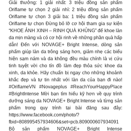
Giải thưởng: 1 giải nhất: 3 triệu đồng sản phẩm
Oriflame tự chọn 2 giải nhì: 2 triệu đồng sản phẩm
Oriflame tự chọn 3 giải ba: 1 triệu đồng sản phẩm
Oriflame tự chọn Đừng bỏ lỡ cơ hội tham gia sự kiện
“KHOE ẢNH XINH – RINH QUÀ KHỦNG” để khoe làn
da mịn màng và có cơ hội rinh về những phần quà hấp
dẫn! Đến với NOVAGE+ Bright Intense, dòng sản
phẩm giúp làn da trông sáng hơn, giảm nhẹ các biểu
hiện sạm nám và da không đều màu chính là vị cứu
tinh tuyệt vời cho tín đồ làm đẹp thỏa sức khoe da
xinh, da khỏe. Hãy chuẩn bị ngay cho những khoảnh
khắc đẹp và tự tin nhất với làn da của bạn đi nào!
#OriflameVN #Novageplus #ReachYourHappyPlace
#BrightIntense Mời bạn tìm hiểu kỹ hơn về quy trình
dưỡng sáng da NOVAGE+ Bright Intense và từng sản
phẩm trong quy trình tại bài đăng sau đây:
https://www.facebook.com/photo/?
fbid=808995457934606&set=pcb.809000607934091
Bộ sản phẩm NOVAGE+ Bright Intense