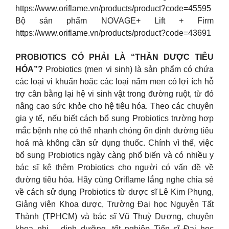
https://www.oriflame.vn/products/product?code=45595
Bộ sản phẩm NOVAGE+ Lift + Firm
https://www.oriflame.vn/products/product?code=43691
PROBIOTICS CÓ PHẢI LÀ “THẦN DƯỢC TIÊU
HÓA”?
Probiotics (men vi sinh) là sản phẩm có chứa
các loại vi khuẩn hoặc các loại nấm men có lợi ích hỗ
trợ cân bằng lại hệ vi sinh vật trong đường ruột, từ đó
nâng cao sức khỏe cho hệ tiêu hóa. Theo các chuyên
gia y tế, nếu biết cách bổ sung Probiotics trường hợp
mắc bệnh nhẹ có thể nhanh chóng ổn định đường tiêu
hoá mà không cần sử dụng thuốc. Chính vì thế, việc
bổ sung Probiotics ngày càng phổ biến và có nhiều y
bác sĩ kê thêm Probiotics cho người có vấn đề về
đường tiêu hóa. Hãy cùng Oriflame lắng nghe chia sẻ
về cách sử dụng Probiotics từ dược sĩ Lê Kim Phụng,
Giảng viên Khoa dược, Trường Đại học Nguyễn Tất
Thành (TPHCM) và bác sĩ Vũ Thuỳ Dương, chuyên
khoa nhi – dinh dưỡng, tốt nghiệp Tiến sĩ Đại học