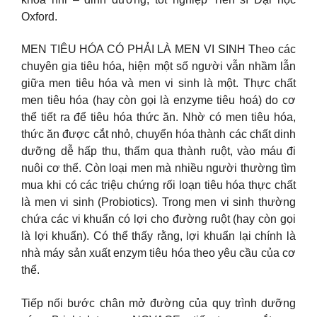
Oxford.
MEN TIÊU HÓA CÓ PHẢI LÀ MEN VI SINH Theo các
chuyên gia tiêu hóa, hiện một số người vẫn nhầm lẫn
giữa men tiêu hóa và men vi sinh là một. Thực chất
men tiêu hóa (hay còn gọi là enzyme tiêu hoá) do cơ
thể tiết ra để tiêu hóa thức ăn. Nhờ có men tiêu hóa,
thức ăn được cắt nhỏ, chuyển hóa thành các chất dinh
dưỡng dễ hấp thu, thấm qua thành ruột, vào máu đi
nuôi cơ thể. Còn loại men mà nhiều người thường tìm
mua khi có các triệu chứng rối loạn tiêu hóa thực chất
là men vi sinh (Probiotics). Trong men vi sinh thường
chứa các vi khuẩn có lợi cho đường ruột (hay còn gọi
là lợi khuẩn). Có thể thấy rằng, lợi khuẩn lại chính là
nhà máy sản xuất enzym tiêu hóa theo yêu cầu của cơ
thể.
Tiếp nối bước chân mở đường của quy trình dưỡng