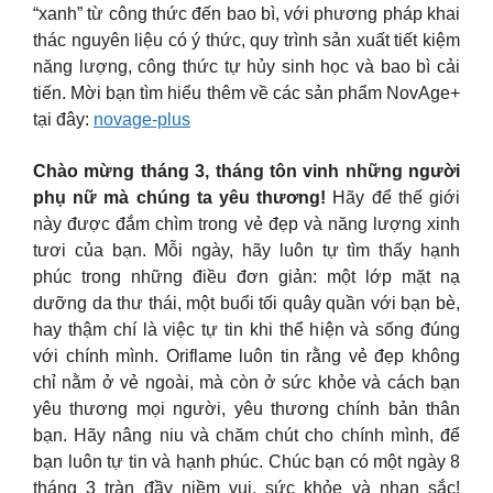
“xanh” từ công thức đến bao bì, với phương pháp khai
thác nguyên liệu có ý thức, quy trình sản xuất tiết kiệm
năng lượng, công thức tự hủy sinh học và bao bì cải
tiến. Mời bạn tìm hiểu thêm về các sản phẩm NovAge+
tại đây:
novage-plus
Chào mừng tháng 3, tháng tôn vinh những người
phụ nữ mà chúng ta yêu thương!
Hãy để thế giới
này được đắm chìm trong vẻ đẹp và năng lượng xinh
tươi của bạn. Mỗi ngày, hãy luôn tự tìm thấy hạnh
phúc trong những điều đơn giản: một lớp mặt nạ
dưỡng da thư thái, một buổi tối quây quần với bạn bè,
hay thậm chí là việc tự tin khi thể hiện và sống đúng
với chính mình. Oriflame luôn tin rằng vẻ đẹp không
chỉ nằm ở vẻ ngoài, mà còn ở sức khỏe và cách bạn
yêu thương mọi người, yêu thương chính bản thân
bạn. Hãy nâng niu và chăm chút cho chính mình, để
bạn luôn tự tin và hạnh phúc. Chúc bạn có một ngày 8
tháng 3 tràn đầy niềm vui, sức khỏe và nhan sắc!