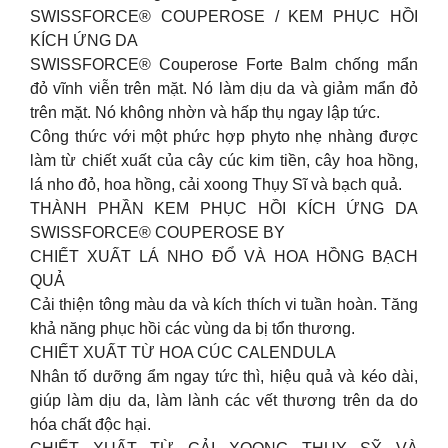
SWISSFORCE® COUPEROSE / KEM PHỤC HỒI
KÍCH ỨNG DA
SWISSFORCE® Couperose Forte Balm chống mẩn
đỏ vĩnh viễn trên mặt. Nó làm dịu da và giảm mẩn đỏ
trên mặt. Nó không nhờn và hấp thụ ngay lập tức.
Công thức với một phức hợp phyto nhẹ nhàng được
làm từ chiết xuất của cây cúc kim tiền, cây hoa hồng,
lá nho đỏ, hoa hồng, cải xoong Thụy Sĩ và bạch quả.
THÀNH PHẦN KEM PHỤC HỒI KÍCH ỨNG DA
SWISSFORCE® COUPEROSE BY
CHIẾT XUẤT LÁ NHO ĐỔ VÀ HOA HỒNG BẠCH
QUẢ
Cải thiện tông màu da và kích thích vi tuần hoàn. Tăng
khả năng phục hồi các vùng da bị tổn thương.
CHIẾT XUẤT TỪ HOA CÚC CALENDULA
Nhân tố dưỡng ẩm ngay tức thì, hiệu quả và kéo dài,
giúp làm dịu da, làm lành các vết thương trên da do
hóa chất độc hại.