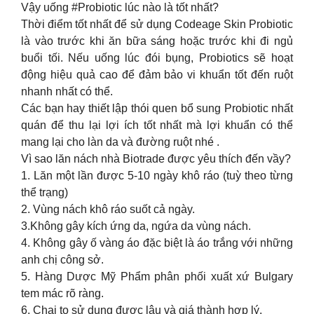
Vậy uống #Probiotic lúc nào là tốt nhất?
Thời điểm tốt nhất để sử dụng Codeage Skin Probiotic
là vào trước khi ăn bữa sáng hoặc trước khi đi ngủ
buổi tối. Nếu uống lúc đói bụng, Probiotics sẽ hoạt
động hiệu quả cao để đảm bảo vi khuẩn tốt đến ruột
nhanh nhất có thể.
Các bạn hay thiết lập thói quen bổ sung Probiotic nhất
quán để thu lại lợi ích tốt nhất mà lợi khuẩn có thể
mang lại cho làn da và đường ruột nhé .
Vì sao lăn nách nhà Biotrade được yêu thích đến vầy?
1. Lăn một lần được 5-10 ngày khô ráo (tuỳ theo từng
thể trạng)
2. Vùng nách khô ráo suốt cả ngày.
3.Không gây kích ứng da, ngứa da vùng nách.
4. Không gây ố vàng áo đặc biệt là áo trắng với những
anh chị công sở.
5. Hàng Dược Mỹ Phẩm phân phối xuất xứ Bulgary
tem mác rõ ràng.
6. Chai to sử dụng được lâu và giá thành hợp lý.