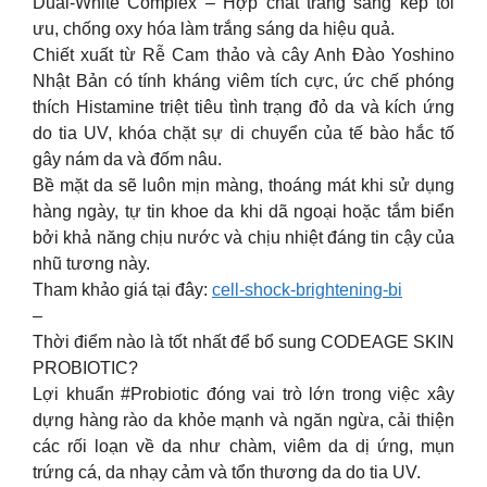
Dual-White Complex – Hợp chất trắng sáng kép tối
ưu, chống oxy hóa làm trắng sáng da hiệu quả.
Chiết xuất từ Rễ Cam thảo và cây Anh Đào Yoshino
Nhật Bản có tính kháng viêm tích cực, ức chế phóng
thích Histamine triệt tiêu tình trạng đỏ da và kích ứng
do tia UV, khóa chặt sự di chuyển của tế bào hắc tố
gây nám da và đốm nâu.
Bề mặt da sẽ luôn mịn màng, thoáng mát khi sử dụng
hàng ngày, tự tin khoe da khi dã ngoại hoặc tắm biển
bởi khả năng chịu nước và chịu nhiệt đáng tin cậy của
nhũ tương này.
Tham khảo giá tại đây:
cell-shock-brightening-bi
–
Thời điểm nào là tốt nhất để bổ sung CODEAGE SKIN
PROBIOTIC?
Lợi khuẩn #Probiotic đóng vai trò lớn trong việc xây
dựng hàng rào da khỏe mạnh và ngăn ngừa, cải thiện
các rối loạn về da như chàm, viêm da dị ứng, mụn
trứng cá, da nhạy cảm và tổn thương da do tia UV.