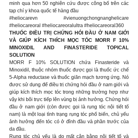
minh qua hơn 50 nghiên cứu được công bố trên các
tạp chí y khoa quốc tế hàng đầu
#heliocarevn #vienuongchongnanghelicare
#heliocareoral #heliocareoralultra #heliocareoral360
THUỐC ĐIỀU TRỊ CHỨNG HÓI ĐẦU Ở NAM GIỚI
VÀ GIÚP KÍCH THÍCH MỌC TÓC MORR F 10%
MINOXIDIL AND FINASTERIDE TOPICAL
SOLUTION
MORR F 10% SOLUTION chứa Finasteride và
Minoxidil, thuộc nhóm thuốc được gọi là thuốc ức chế
5-Alpha reductase và thuốc giãn mạch tương ứng. Nó
được sử dụng để điều trị chứng hói đầu ở nam giới và
giúp kích thích mọc tóc trong những trường hợp như
vậy khi bôi trực tiếp lên vùng bị ảnh hưởng. Chứng hói
đầu ở nam giới (còn được gọi là rụng tóc nội tiết tố
nam) là một loại tình trạng rụng tóc phổ biến, chủ yếu
ảnh hưởng đến tóc có ở đỉnh đầu và phần trước của
da đầu.
Rụng tóc chủ yếu là do mất cân bằng nội tiết tố và