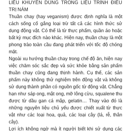
LIỄU KHUYÊN DÙNG TRONG LIỆU TRÌNH ĐIỀU
TRỊ NÁM
Thuần chay (hay veganism) được định nghĩa là một
cách sống cố gắng loại trừ tất cả các hình thức sử
dụng động vật. Có thể là từ thực phẩm, quần áo hoặc
bất kỳ mục đích nào khác. Hiện nay, thuần chay là một
phong trào toàn cầu đang phát triển với tốc độ chóng
mặt.
Ngoài xu hướng thuần chay trong chế độ ăn, hiện nay
việc chăm sóc sắc đẹp và sức khỏe bằng sản phẩm
thuần chay cũng đang thịnh hành. Cụ thể, các sản
phẩm này không thử nghiệm trên động vật và không
sử dụng thành phần có nguồn gốc từ động vật. Chẳng
hạn như sáp ong, mật ong, mỡ lông cừu, squalene thu
được từ dầu gan cá mập, gelatin… Thay vào đó là
những nguyên liệu chủ yếu được chiết xuất từ thực
vật như các loại hoa, quả, các loại cây (lá, rễ, thân
cây).
Lợi ích không ngờ mà ít người biết khi sử dụng các