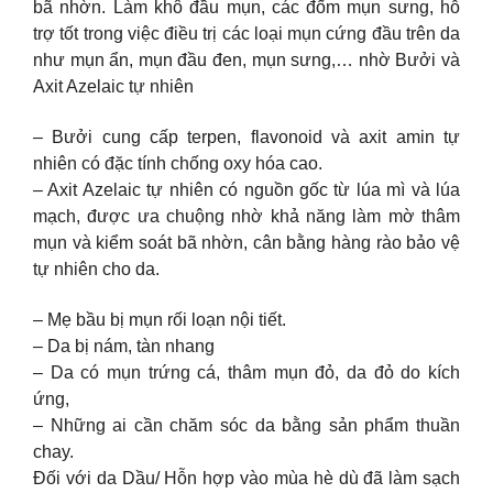
bã nhờn. Làm khô đầu mụn, các đốm mụn sưng, hỗ
trợ tốt trong việc điều trị các loại mụn cứng đầu trên da
như mụn ẩn, mụn đầu đen, mụn sưng,… nhờ Bưởi và
Axit Azelaic tự nhiên
– Bưởi cung cấp terpen, flavonoid và axit amin tự
nhiên có đặc tính chống oxy hóa cao.
– Axit Azelaic tự nhiên có nguồn gốc từ lúa mì và lúa
mạch, được ưa chuộng nhờ khả năng làm mờ thâm
mụn và kiểm soát bã nhờn, cân bằng hàng rào bảo vệ
tự nhiên cho da.
– Mẹ bầu bị mụn rối loạn nội tiết.
– Da bị nám, tàn nhang
– Da có mụn trứng cá, thâm mụn đỏ, da đỏ do kích
ứng,
– Những ai cần chăm sóc da bằng sản phẩm thuần
chay.
Đối với da Dầu/ Hỗn hợp vào mùa hè dù đã làm sạch