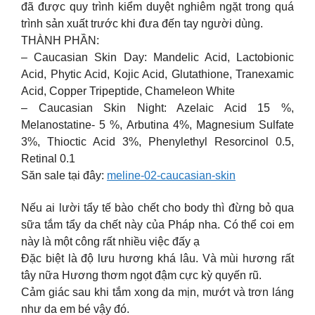
đã được quy trình kiểm duyệt nghiêm ngặt trong quá
trình sản xuất trước khi đưa đến tay người dùng.
THÀNH PHẦN:
– Caucasian Skin Day: Mandelic Acid, Lactobionic
Acid, Phytic Acid, Kojic Acid, Glutathione, Tranexamic
Acid, Copper Tripeptide, Chameleon White
– Caucasian Skin Night: Azelaic Acid 15 %,
Melanostatine- 5 %, Arbutina 4%, Magnesium Sulfate
3%, Thioctic Acid 3%, Phenylethyl Resorcinol 0.5,
Retinal 0.1
Săn sale tại đây:
meline-02-caucasian-skin
Nếu ai lười tẩy tế bào chết cho body thì đừng bỏ qua
sữa tắm tẩy da chết này của Pháp nha. Có thể coi em
này là một công rất nhiều việc đấy ạ
Đặc biệt là độ lưu hương khá lâu. Và mùi hương rất
tây nữa Hương thơm ngọt đậm cực kỳ quyến rũ.
Cảm giác sau khi tắm xong da mịn, mướt và trơn láng
như da em bé vậy đó.