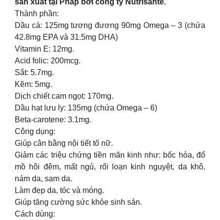
sản xuất tại Pháp bởi công ty Nutrisante.
Thành phần:
Dầu cá: 125mg tương đương 90mg Omega – 3 (chứa
42.8mg EPA và 31.5mg DHA)
Vitamin E: 12mg.
Acid folic: 200mcg.
Sắt: 5.7mg.
Kẽm: 5mg.
Dịch chiết cam ngọt: 170mg.
Dầu hạt lưu ly: 135mg (chứa Omega – 6)
Beta-carotene: 3.1mg.
Công dụng:
Giúp cân bằng nội tiết tố nữ.
Giảm các triệu chứng tiền mãn kinh như: bốc hỏa, đổ
mồ hôi đêm, mất ngủ, rối loạn kinh nguyệt, da khô,
nám da, sạm da.
Làm đẹp da, tóc và móng.
Giúp tăng cường sức khỏe sinh sản.
Cách dùng: