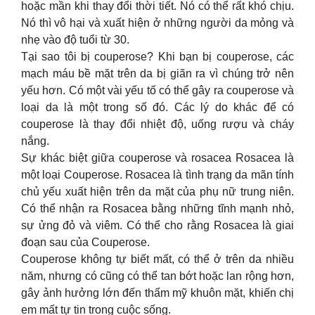
hoặc mần khi thay đổi thời tiết. Nó có thể rất khó chịu.
Nó thì vô hại và xuất hiện ở những người da mỏng và
nhẹ vào độ tuổi từ 30.
Tại sao tôi bị couperose? Khi bạn bị couperose, các
mạch máu bề mặt trên da bị giãn ra vì chúng trở nên
yếu hơn. Có một vài yếu tố có thể gây ra couperose và
loại da là một trong số đó. Các lý do khác để có
couperose là thay đổi nhiệt độ, uống rượu và cháy
nắng.
Sự khác biệt giữa couperose và rosacea Rosacea là
một loại Couperose. Rosacea là tình trạng da mãn tính
chủ yếu xuất hiện trên da mặt của phụ nữ trung niên.
Có thể nhận ra Rosacea bằng những tĩnh mạnh nhỏ,
sự ửng đỏ và viêm. Có thể cho rằng Rosacea là giai
đoạn sau của Couperose.
Couperose không tự biết mất, có thể ở trên da nhiều
năm, nhưng có cũng có thể tan bớt hoặc lan rộng hơn,
gây ảnh hưởng lớn đến thẩm mỹ khuôn mặt, khiến chị
em mất tự tin trong cuộc sống.