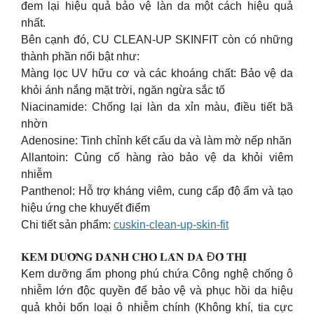
đem lại hiệu quả bảo vệ làn da một cách hiệu quả
nhất.
Bên cạnh đó, CU CLEAN-UP SKINFIT còn có những
thành phần nổi bật như:
Màng lọc UV hữu cơ và các khoáng chất: Bảo vệ da
khỏi ánh nắng mặt trời, ngăn ngừa sắc tố
Niacinamide: Chống lại làn da xỉn màu, điều tiết bã
nhờn
Adenosine: Tinh chỉnh kết cấu da và làm mờ nếp nhăn
Allantoin: Củng cố hàng rào bảo vệ da khỏi viêm
nhiễm
Panthenol: Hỗ trợ kháng viêm, cung cấp độ ẩm và tạo
hiệu ứng che khuyết điểm
Chi tiết sản phẩm:
cuskin-clean-up-skin-fit
𝐊𝐄𝐌 𝐃𝐔̛𝐎̛̃𝐍𝐆 𝐃𝐀̀𝐍𝐇 𝐂𝐇𝐎 𝐋𝐀̀𝐍 𝐃𝐀 Đ𝐎̂ 𝐓𝐇𝐈̣
Kem dưỡng ẩm phong phú chứa Công nghệ chống ô
nhiễm lớn độc quyền để bảo vệ và phục hồi da hiệu
quả khỏi bốn loại ô nhiễm chính (Không khí, tia cực