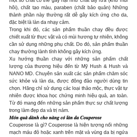
một số chất có thể gây hại như chất tẩy rửa (khử mùi
hôi), chất tạo màu, paraben (chất bảo quản) Những
thành phần này thường rất dễ gây kích ứng cho da,
đặc biệt là làn da nhạy cảm.
Trong khi đó, các sản phẩm thuần chay đều được
chiết xuất từ thực vật và có mùi hương tự nhiên, không
cần sử dụng những phụ chất. Do đó, sản phẩm thuần
chay thường lành tính không gây kích ứng.
Xu hướng thuần chay với những sản phẩm chất
lượng của thương hiệu đến từ Mỹ Hush & Hush và
NANO MD. Chuyên sản xuất các sản phẩm chăm sóc
sức khỏe và làn da, được đông đảo người dùng tin
chọn. Hãng chỉ sử dụng các loại thảo mộc, thực vật tự
nhiên được khoa học chứng minh hiệu quả, an toàn.
Từ đó mang đến những sản phẩm thực sự chất lượng
trong làm đẹp da và trị nám.
𝑴𝒐́𝒏 𝒒𝒖𝒂̀ 𝒅𝒂̀𝒏𝒉 𝒄𝒉𝒐 𝒏𝒂̀𝒏𝒈 𝒄𝒐́ 𝒍𝒂̀𝒏 𝒅𝒂 𝑪𝒐𝒖𝒑𝒆𝒓𝒐𝒔𝒆
Couperose là gì? Couperose là hiện tượng nổi những
mạch máu đỏ hoặc xanh trên mặt và vùng da bị ngứa