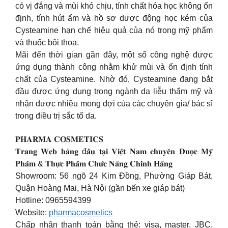
có vị đắng và mùi khó chịu, tính chất hóa học không ổn
định, tính hút ẩm và hồ sơ dược động học kém của
Cysteamine hạn chế hiệu quả của nó trong mỹ phẩm
và thuốc bôi thoa.
Mãi đến thời gian gần đây, một số công nghệ được
ứng dụng thành công nhằm khử mùi và ổn định tính
chất của Cysteamine. Nhờ đó, Cysteamine đang bắt
đầu được ứng dụng trong ngành da liễu thẩm mỹ và
nhận được nhiều mong đợi của các chuyên gia/ bác sĩ
trong điều trị sắc tố da.
𝐏𝐇𝐀𝐑𝐌𝐀 𝐂𝐎𝐒𝐌𝐄𝐓𝐈𝐂𝐒
𝐓𝐫𝐚𝐧𝐠 𝐖𝐞𝐛 𝐡𝐚̀𝐧𝐠 đ𝐚̂̀𝐮 𝐭𝐚̣𝐢 𝐕𝐢𝐞̣̂𝐭 𝐍𝐚𝐦 𝐜𝐡𝐮𝐲𝐞̂𝐧 𝐃𝐮̛𝐨̛̣𝐜 𝐌𝐲̃
𝐏𝐡𝐚̂̉𝐦 & 𝐓𝐡𝐮̛̣𝐜 𝐏𝐡𝐚̂̉𝐦 𝐂𝐡𝐮̛́𝐜 𝐍𝐚̆𝐧𝐠 𝐂𝐡𝐢́𝐧𝐡 𝐇𝐚̃𝐧𝐠
Showroom: 56 ngõ 24 Kim Đồng, Phường Giáp Bát,
Quận Hoàng Mai, Hà Nội (gần bến xe giáp bát)
Hotline: 0965594399
Website:
pharmacosmetics
Chấp nhận thanh toán bằng thẻ: visa, master, JBC,