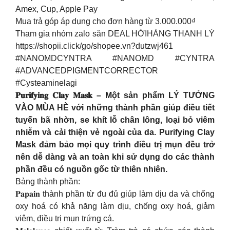
Amex, Cup, Apple Pay
Mua trả góp áp dụng cho đơn hàng từ 3.000.000₫
Tham gia nhóm zalo săn DEAL HỜIHÀNG THANH LÝ
https://shopii.click/go/shopee.vn?dutzwj461
#NANOMDCYNTRA #NANOMD #CYNTRA
#ADVANCEDPIGMENTCORRECTOR
#Cysteaminelagi
𝐏𝐮𝐫𝐢𝐟𝐲𝐢𝐧𝐠 𝐂𝐥𝐚𝐲 𝐌𝐚𝐬𝐤 – Một sản phẩm LÝ TƯỞNG
VÀO MÙA HÈ với những thành phần giúp điều tiết
tuyến bã nhờn, se khít lỗ chân lông, loại bỏ viêm
nhiễm và cải thiện vẻ ngoài của da. Purifying Clay
Mask đảm bảo mọi quy trình điều trị mụn đều trở
nên dễ dàng và an toàn khi sử dụng do các thành
phần đều có nguồn gốc từ thiên nhiên.
Bảng thành phần:
𝐏𝐚𝐩𝐚𝐢𝐧 thành phần từ đu đủ giúp làm dịu da và chống
oxy hoá có khả năng làm dịu, chống oxy hoá, giảm
viêm, điều trị mụn trứng cá.