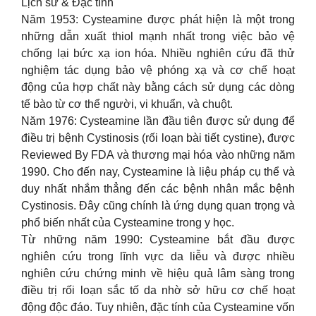
Lịch sử & Đặc tính
Năm 1953: Cysteamine được phát hiện là một trong
những dẫn xuất thiol mạnh nhất trong việc bảo vệ
chống lại bức xạ ion hóa. Nhiều nghiên cứu đã thử
nghiệm tác dụng bảo vệ phóng xạ và cơ chế hoạt
động của hợp chất này bằng cách sử dụng các dòng
tế bào từ cơ thể người, vi khuẩn, và chuột.
Năm 1976: Cysteamine lần đầu tiên được sử dụng để
điều trị bệnh Cystinosis (rối loạn bài tiết cystine), được
Reviewed By FDA và thương mại hóa vào những năm
1990. Cho đến nay, Cysteamine là liệu pháp cụ thể và
duy nhất nhắm thẳng đến các bệnh nhân mắc bệnh
Cystinosis. Đây cũng chính là ứng dụng quan trọng và
phổ biến nhất của Cysteamine trong y học.
Từ những năm 1990: Cysteamine bắt đầu được
nghiên cứu trong lĩnh vực da liễu và được nhiều
nghiên cứu chứng minh về hiệu quả lâm sàng trong
điều trị rối loạn sắc tố da nhờ sở hữu cơ chế hoạt
động độc đáo. Tuy nhiên, đặc tính của Cysteamine vốn