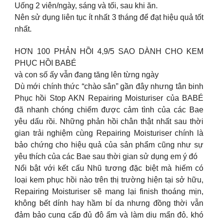
Uống 2 viên/ngày, sáng và tối, sau khi ăn.
Nên sử dụng liên tục ít nhất 3 tháng để đạt hiệu quả tốt
nhất.
HƠN 100 PHẢN HỒI 4,9/5 SAO DÀNH CHO KEM
PHỤC HỒI BABÉ
và con số ấy vẫn đang tăng lên từng ngày
Dù mới chính thức “chào sân” gần đây nhưng tân binh
Phục hồi Stop AKN Repairing Moisturiser của BABÉ
đã nhanh chóng chiếm được cảm tình của các Bae
yêu dấu rồi. Những phản hồi chân thật nhất sau thời
gian trải nghiệm cùng Repairing Moisturiser chính là
bảo chứng cho hiệu quả của sản phẩm cũng như sự
yêu thích của các Bae sau thời gian sử dụng em ý đó
Nổi bật với kết cấu Nhũ tương đặc biệt mà hiếm có
loại kem phục hồi nào trên thị trường hiện tại sở hữu,
Repairing Moisturiser sẽ mang lại finish thoáng mịn,
không bết dính hay hầm bí da nhưng đồng thời vẫn
đảm bảo cung cấp đủ độ ẩm và làm dịu mẩn đỏ, khó