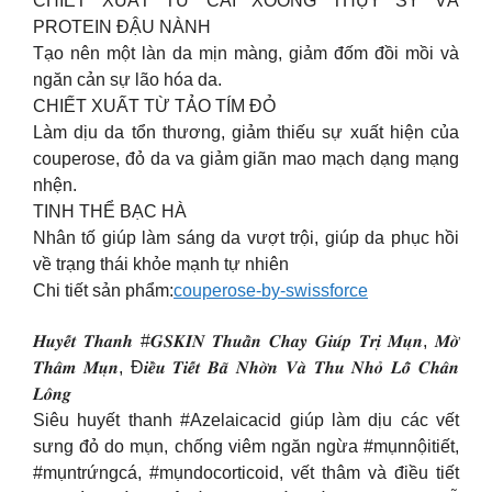
CHIẾT XUẤT TỪ CẢI XOONG THỤY SỸ VÀ
PROTEIN ĐẬU NÀNH
Tạo nên một làn da mịn màng, giảm đốm đồi mồi và
ngăn cản sự lão hóa da.
CHIẾT XUẤT TỪ TẢO TÍM ĐỎ
Làm dịu da tổn thương, giảm thiếu sự xuất hiện của
couperose, đỏ da va giảm giãn mao mạch dạng mạng
nhện.
TINH THỂ BẠC HÀ
Nhân tố giúp làm sáng da vượt trội, giúp da phục hồi
về trạng thái khỏe mạnh tự nhiên
Chi tiết sản phẩm:
couperose-by-swissforce
𝑯𝒖𝒚𝒆̂́𝒕 𝑻𝒉𝒂𝒏𝒉 #𝑮𝑺𝑲𝑰𝑵 𝑻𝒉𝒖𝒂̂̀𝒏 𝑪𝒉𝒂𝒚 𝑮𝒊𝒖́𝒑 𝑻𝒓𝒊̣ 𝑴𝒖̣𝒏, 𝑴𝒐̛̀
𝑻𝒉𝒂̂𝒎 𝑴𝒖̣𝒏, Đ𝒊𝒆̂̀𝒖 𝑻𝒊𝒆̂́𝒕 𝑩𝒂̃ 𝑵𝒉𝒐̛̀𝒏 𝑽𝒂̀ 𝑻𝒉𝒖 𝑵𝒉𝒐̉ 𝑳𝒐̂̃ 𝑪𝒉𝒂̂𝒏
𝑳𝒐̂𝒏𝒈
Siêu huyết thanh #Azelaicacid giúp làm dịu các vết
sưng đỏ do mụn, chống viêm ngăn ngừa #mụnnộitiết,
#mụntrứngcá, #mụndocorticoid, vết thâm và điều tiết