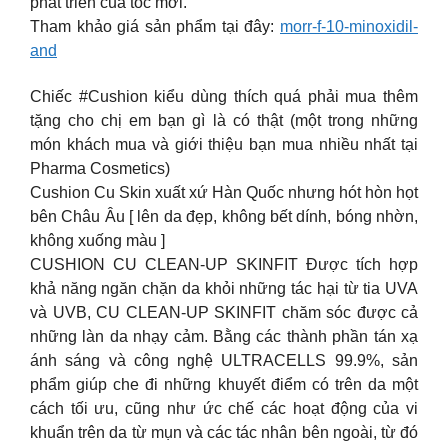
phát triển của tóc mới.
Tham khảo giá sản phẩm tại đây:
morr-f-10-minoxidil-
and
Chiếc #Cushion kiểu dùng thích quá phải mua thêm
tặng cho chị em bạn gì là có thật (một trong những
món khách mua và giới thiệu bạn mua nhiều nhất tại
Pharma Cosmetics)
Cushion Cu Skin xuất xứ Hàn Quốc nhưng hót hòn họt
bên Châu Âu [ lên da đẹp, không bết dính, bóng nhờn,
không xuống màu ]
CUSHION CU CLEAN-UP SKINFIT Được tích hợp
khả năng ngăn chặn da khỏi những tác hại từ tia UVA
và UVB, CU CLEAN-UP SKINFIT chăm sóc được cả
những làn da nhạy cảm. Bằng các thành phần tán xạ
ánh sáng và công nghệ ULTRACELLS 99.9%, sản
phẩm giúp che đi những khuyết điểm có trên da một
cách tối ưu, cũng như ức chế các hoạt động của vi
khuẩn trên da từ mụn và các tác nhân bên ngoài, từ đó