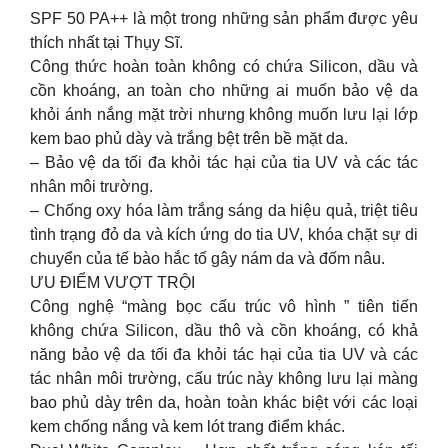
SPF 50 PA++ là một trong những sản phẩm được yêu
thích nhất tại Thụy Sĩ.
Công thức hoàn toàn không có chứa Silicon, dầu và
cồn khoáng, an toàn cho những ai muốn bảo vệ da
khỏi ánh nắng mặt trời nhưng không muốn lưu lại lớp
kem bao phủ dày và trắng bệt trên bề mặt da.
– Bảo vệ da tối đa khỏi tác hại của tia UV và các tác
nhân môi trường.
– Chống oxy hóa làm trắng sáng da hiệu quả, triệt tiêu
tình trạng đỏ da và kích ứng do tia UV, khóa chặt sự di
chuyển của tế bào hắc tố gây nám da và đốm nâu.
ƯU ĐIỂM VƯỢT TRỘI
Công nghệ “màng bọc cấu trúc vô hình ” tiên tiến
không chứa Silicon, dầu thô và cồn khoáng, có khả
năng bảo vệ da tối đa khỏi tác hại của tia UV và các
tác nhân môi trường, cấu trúc này không lưu lại màng
bao phủ dày trên da, hoàn toàn khác biệt với các loại
kem chống nắng và kem lót trang điểm khác.