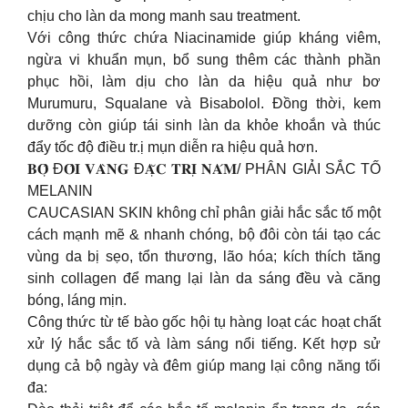
chịu cho làn da mong manh sau treatment.
Với công thức chứa Niacinamide giúp kháng viêm,
ngừa vi khuẩn mụn, bổ sung thêm các thành phần
phục hồi, làm dịu cho làn da hiệu quả như bơ
Murumuru, Squalane và Bisabolol. Đồng thời, kem
dưỡng còn giúp tái sinh làn da khỏe khoắn và thúc
đẩy tốc độ điều tr.ị mụn diễn ra hiệu quả hơn.
𝐁𝐎̣̂ Đ𝐎̂𝐈 𝐕𝐀̀𝐍𝐆 Đ𝐀̣̆𝐂 𝐓𝐑𝐈̣ 𝐍𝐀́𝐌/ PHÂN GIẢI SẮC TỐ
MELANIN
CAUCASIAN SKIN không chỉ phân giải hắc sắc tố một
cách mạnh mẽ & nhanh chóng, bộ đôi còn tái tạo các
vùng da bị sẹo, tổn thương, lão hóa; kích thích tăng
sinh collagen để mang lại làn da sáng đều và căng
bóng, láng mịn.
Công thức từ tế bào gốc hội tụ hàng loạt các hoạt chất
xử lý hắc sắc tố và làm sáng nổi tiếng. Kết hợp sử
dụng cả bộ ngày và đêm giúp mang lại công năng tối
đa: