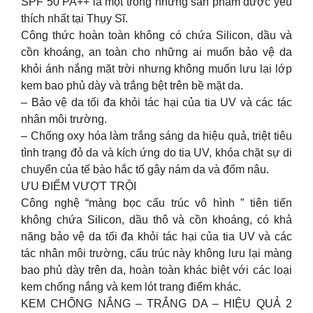
SPF 50 PA++ là một trong những sản phẩm được yêu
thích nhất tại Thụy Sĩ.
Công thức hoàn toàn không có chứa Silicon, dầu và
cồn khoáng, an toàn cho những ai muốn bảo vệ da
khỏi ánh nắng mặt trời nhưng không muốn lưu lại lớp
kem bao phủ dày và trắng bệt trên bề mặt da.
– Bảo vệ da tối đa khỏi tác hại của tia UV và các tác
nhân môi trường.
– Chống oxy hóa làm trắng sáng da hiệu quả, triệt tiêu
tình trạng đỏ da và kích ứng do tia UV, khóa chặt sự di
chuyển của tế bào hắc tố gây nám da và đốm nâu.
ƯU ĐIỂM VƯỢT TRỘI
Công nghệ “màng bọc cấu trúc vô hình ” tiên tiến
không chứa Silicon, dầu thô và cồn khoáng, có khả
năng bảo vệ da tối đa khỏi tác hại của tia UV và các
tác nhân môi trường, cấu trúc này không lưu lại màng
bao phủ dày trên da, hoàn toàn khác biệt với các loại
kem chống nắng và kem lót trang điểm khác.
KEM CHỐNG NẮNG – TRẮNG DA – HIỆU QUẢ 2