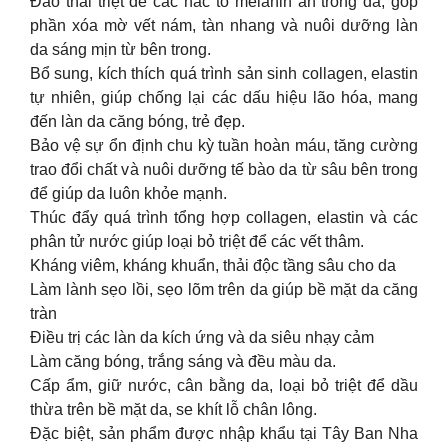
Đào thải triệt để các hắc tố melanin ẩn trong da, góp
phần xóa mờ vết nám, tàn nhang và nuôi dưỡng làn
da sáng mịn từ bên trong.
Bổ sung, kích thích quá trình sản sinh collagen, elastin
tự nhiên, giúp chống lại các dấu hiệu lão hóa, mang
đến làn da căng bóng, trẻ đẹp.
Bảo vệ sự ổn định chu kỳ tuần hoàn máu, tăng cường
trao đổi chất và nuôi dưỡng tế bào da từ sâu bên trong
để giúp da luôn khỏe mạnh.
Thúc đẩy quá trình tổng hợp collagen, elastin và các
phân tử nước giúp loại bỏ triệt để các vết thâm.
Kháng viêm, kháng khuẩn, thải độc tầng sâu cho da
Làm lành sẹo lồi, sẹo lõm trên da giúp bề mặt da căng
tràn
Điều trị các làn da kích ứng và da siêu nhạy cảm
Làm căng bóng, trắng sáng và đều màu da.
Cấp ẩm, giữ nước, cân bằng da, loại bỏ triệt để dầu
thừa trên bề mặt da, se khít lỗ chân lông.
Đặc biệt, sản phẩm được nhập khẩu tại Tây Ban Nha