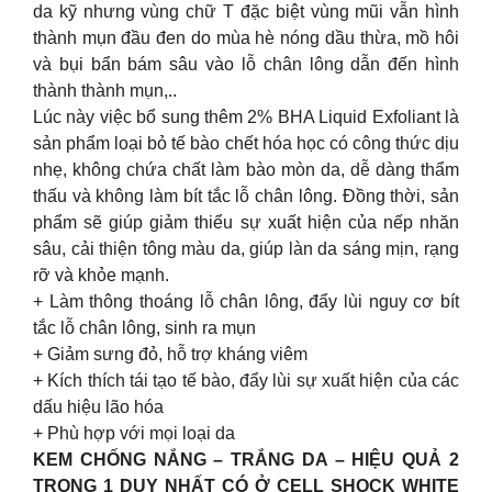
da kỹ nhưng vùng chữ T đặc biệt vùng mũi vẫn hình
thành mụn đầu đen do mùa hè nóng dầu thừa, mồ hôi
và bụi bẩn bám sâu vào lỗ chân lông dẫn đến hình
thành thành mụn,..
Lúc này việc bổ sung thêm 2% BHA Liquid Exfoliant là
sản phẩm loại bỏ tế bào chết hóa học có công thức dịu
nhẹ, không chứa chất làm bào mòn da, dễ dàng thẩm
thấu và không làm bít tắc lỗ chân lông. Đồng thời, sản
phẩm sẽ giúp giảm thiểu sự xuất hiện của nếp nhăn
sâu, cải thiện tông màu da, giúp làn da sáng mịn, rạng
rỡ và khỏe mạnh.
+ Làm thông thoáng lỗ chân lông, đẩy lùi nguy cơ bít
tắc lỗ chân lông, sinh ra mụn
+ Giảm sưng đỏ, hỗ trợ kháng viêm
+ Kích thích tái tạo tế bào, đẩy lùi sự xuất hiện của các
dấu hiệu lão hóa
+ Phù hợp với mọi loại da
KEM CHỐNG NẮNG – TRẮNG DA – HIỆU QUẢ 2
TRONG 1 DUY NHẤT CÓ Ở CELL SHOCK WHITE