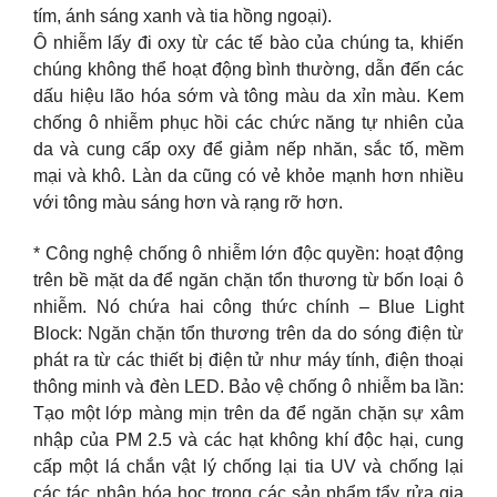
tím, ánh sáng xanh và tia hồng ngoại).
Ô nhiễm lấy đi oxy từ các tế bào của chúng ta, khiến
chúng không thể hoạt động bình thường, dẫn đến các
dấu hiệu lão hóa sớm và tông màu da xỉn màu. Kem
chống ô nhiễm phục hồi các chức năng tự nhiên của
da và cung cấp oxy để giảm nếp nhăn, sắc tố, mềm
mại và khô. Làn da cũng có vẻ khỏe mạnh hơn nhiều
với tông màu sáng hơn và rạng rỡ hơn.
* Công nghệ chống ô nhiễm lớn độc quyền: hoạt động
trên bề mặt da để ngăn chặn tổn thương từ bốn loại ô
nhiễm. Nó chứa hai công thức chính – Blue Light
Block: Ngăn chặn tổn thương trên da do sóng điện từ
phát ra từ các thiết bị điện tử như máy tính, điện thoại
thông minh và đèn LED. Bảo vệ chống ô nhiễm ba lần:
Tạo một lớp màng mịn trên da để ngăn chặn sự xâm
nhập của PM 2.5 và các hạt không khí độc hại, cung
cấp một lá chắn vật lý chống lại tia UV và chống lại
các tác nhân hóa học trong các sản phẩm tẩy rửa gia