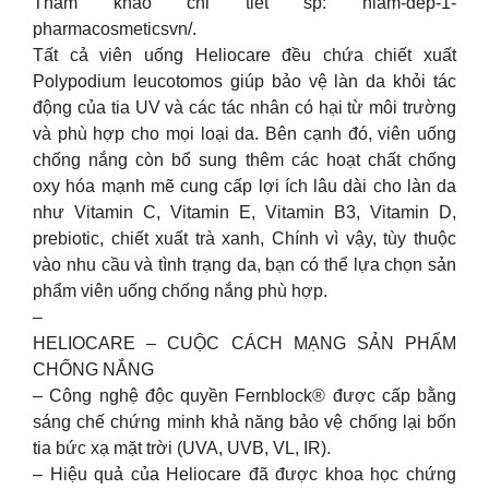
Tham khảo chi tiết sp: hlam-dep-1-
pharmacosmeticsvn/.
Tất cả viên uống Heliocare đều chứa chiết xuất
Polypodium leucotomos giúp bảo vệ làn da khỏi tác
động của tia UV và các tác nhân có hại từ môi trường
và phù hợp cho mọi loại da. Bên cạnh đó, viên uống
chống nắng còn bổ sung thêm các hoạt chất chống
oxy hóa mạnh mẽ cung cấp lợi ích lâu dài cho làn da
như Vitamin C, Vitamin E, Vitamin B3, Vitamin D,
prebiotic, chiết xuất trà xanh, Chính vì vậy, tùy thuộc
vào nhu cầu và tình trạng da, bạn có thể lựa chọn sản
phẩm viên uống chống nắng phù hợp.
–
HELIOCARE – CUỘC CÁCH MẠNG SẢN PHẨM
CHỐNG NẮNG
– Công nghệ độc quyền Fernblock® được cấp bằng
sáng chế chứng minh khả năng bảo vệ chống lại bốn
tia bức xạ mặt trời (UVA, UVB, VL, IR).
– Hiệu quả của Heliocare đã được khoa học chứng