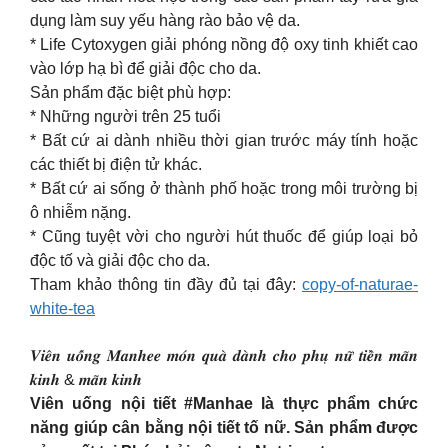
dụng làm suy yếu hàng rào bảo vệ da.
* Life Cytoxygen giải phóng nồng độ oxy tinh khiết cao
vào lớp hạ bì để giải độc cho da.
Sản phẩm đặc biệt phù hợp:
* Những người trên 25 tuổi
* Bất cứ ai dành nhiều thời gian trước máy tính hoặc
các thiết bị điện tử khác.
* Bất cứ ai sống ở thành phố hoặc trong môi trường bị
ô nhiễm nặng.
* Cũng tuyệt vời cho người hút thuốc để giúp loại bỏ
độc tố và giải độc cho da.
Tham khảo thông tin đầy đủ tại đây:
copy-of-naturae-
white-tea
𝑽𝒊𝒆̂𝒏 𝒖𝒐̂́𝒏𝒈 𝑴𝒂𝒏𝒉𝒆𝒆 𝒎𝒐́𝒏 𝒒𝒖𝒂̀ 𝒅𝒂̀𝒏𝒉 𝒄𝒉𝒐 𝒑𝒉𝒖̣ 𝒏𝒖̛̃ 𝒕𝒊𝒆̂̀𝒏 𝒎𝒂̃𝒏
𝒌𝒊𝒏𝒉 & 𝒎𝒂̃𝒏 𝒌𝒊𝒏𝒉
Viên uống nội tiết #Manhae là thực phẩm chức
năng giúp cân bằng nội tiết tố nữ. Sản phẩm được