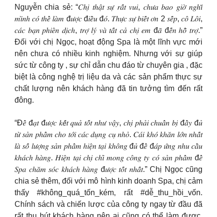
Nguyễn chia sẻ: “𝐶ℎ𝑖̣ 𝑡ℎ𝑎̣̂𝑡 𝑠𝑢̛̣ 𝑟𝑎̂́𝑡 𝑣𝑢𝑖, 𝑐ℎ𝑢̛𝑎 𝑏𝑎𝑜 𝑔𝑖𝑜̛̀ 𝑛𝑔ℎ𝑖̃
𝑚𝑖̀𝑛ℎ 𝑐𝑜́ 𝑡ℎ𝑒̂̉ 𝑙𝑎̀𝑚 đ𝑢̛𝑜̛̣𝑐 đ𝑖𝑒̂̀𝑢 đ𝑜́. 𝑇ℎ𝑢̛̣𝑐 𝑠𝑢̛̣ 𝑏𝑖𝑒̂́𝑡 𝑜̛𝑛 2 𝑠𝑒̂́𝑝, 𝑐𝑜̂ 𝐿𝑜̂𝑖,
𝑐𝑎́𝑐 𝑏𝑎̣𝑛 𝑝ℎ𝑖𝑒̂𝑛 𝑑𝑖̣𝑐ℎ, 𝑡𝑟𝑜̛̣ 𝑙𝑦́ 𝑣𝑎̀ 𝑡𝑎̂́𝑡 𝑐𝑎̉ 𝑐ℎ𝑖̣ 𝑒𝑚 đ𝑎̃ đ𝑒̂́𝑛 ℎ𝑜̂̃ 𝑡𝑟𝑜̛̣.”
Đối với chị Ngọc, hoạt động Spa là một lĩnh vực mới
nên chưa có nhiều kinh nghiệm. Nhưng với sự giúp
sức từ công ty , sự chỉ dẫn chu đáo từ chuyên gia , đặc
biệt là công nghệ trị liệu da và các sản phẩm thực sự
chất lượng nên khách hàng đã tin tưởng tìm đến rất
đông.
“Đ𝑒̂̉ đ𝑎̣𝑡 đ𝑢̛𝑜̛̣𝑐 𝑘𝘦̂́𝑡 𝑞𝑢𝑎̉ 𝑡𝑜̂́𝑡 𝑛ℎ𝑢̛ 𝑣𝑎̣̂𝑦, 𝑐ℎ𝑖̣ 𝑝ℎ𝑎̉𝑖 𝑐ℎ𝑢𝑎̂̉𝑛 𝑏𝑖̣ đ𝑎̂̀𝑦 đ𝑢̉
𝑡𝑢̛̀ 𝑠𝑎̉𝑛 𝑝ℎ𝑎̂̉𝑚 𝑐ℎ𝑜 𝑡𝑜̛́𝑖 𝑐𝑎́𝑐 𝑑𝑢̣𝑛𝑔 𝑐𝑢̣ 𝑛ℎ𝑜̉. 𝐶𝑎́𝑖 𝑘ℎ𝑜́ 𝑘ℎ𝑎̆𝑛 𝑙𝑜̛́𝑛 𝑛ℎ𝑎̂́𝑡
𝑙𝑎̀ 𝑠𝑜̂́ 𝑙𝑢̛𝑜̛̣𝑛𝑔 𝑠𝑎̉𝑛 𝑝ℎ𝑎̂̉𝑚 ℎ𝑖𝑒̣̂𝑛 𝑡𝑎̣𝑖 𝑘ℎ𝑜̂𝑛𝑔 đ𝑢̉ đ𝑒̂̉ đ𝑎́𝑝 𝑢̛́𝑛𝑔 𝑛ℎ𝑢 𝑐𝑎̂̀𝑢
𝑘ℎ𝑎́𝑐ℎ ℎ𝑎̀𝑛𝑔. 𝐻𝑖𝑒̣̂𝑛 𝑡𝑎̣𝑖 𝑐ℎ𝑖̣ 𝑐ℎ𝑖̉ 𝑚𝑜𝑛𝑔 𝑐𝑜̂𝑛𝑔 𝑡𝑦 𝑐𝑜́ 𝑠𝑎̉𝑛 𝑝ℎ𝑎̂̉𝑚 đ𝑒̂̉
𝑆𝑝𝑎 𝑐ℎ𝑎̆𝑚 𝑠𝑜́𝑐 𝑘ℎ𝑎́𝑐ℎ ℎ𝑎̀𝑛𝑔 đ𝑢̛𝑜̛̣𝑐 𝑡𝑜̂́𝑡 𝑛ℎ𝑎̂́𝑡.” Chị Ngọc cũng
chia sẻ thêm, đối với mô hình kinh doanh Spa, chị cảm
thấy #không_quá_tốn_kém, rất #dễ_thu_hồi_vốn.
Chính sách và chiến lược của công ty ngay từ đầu đã
rất thu hút khách hàng nên ai cũng có thể làm được.