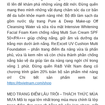
lô lên để khám phá những vùng đất mới. Đừng quên
mang theo mình những vật dụng chăm sóc da cơ bản
để da luôn khỏe mạnh nàng nhé: Bộ đôi làm sạch da
gồm nước tẩy trang Pure & Deep Make-up Off
Cleansing Water và sữa rửa mặt Intensive Whitening
Facial Foam Kem chống nắng Multi Sun Cream SPF
50+/PA+++ giúp chống nắng, giữ ẩm và dưỡng da
trắng mịn dưới ánh nắng. Re:Excell UV Cushion Multi
Foundation – phấn trang điểm đa năng vừa là phấn
phủ, vừa là kem nền và còn chứa thành phần chống
nắng bảo vệ da giúp làn da nàng rạng ngời chỉ trong
vòng 1 phút. Đừng quên R&B Việt Nam đang có
chương trình giảm 20% toàn bộ sản phẩm nhé nàng
ơi! Chi tiết sản phẩm xem tại:
https://rbvietnam.com/shop
MẸO TRANG ĐIỂM LÂU TRÔI – THÁCH THỨC MÙA
MƯA Mối lo ngại lớn nhất trong mùa mưa chính là lớp