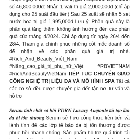
số 46,800,000đ: Nhận 1 vali trị giá 2,000,000đ (chỉ áp
dụng cho 25 suất đầu tiên) Sau 25 suất sẽ nhận 5 set
nước hoa trị giá 1,995,000đ Lưu ý: Phần quà này là
phần quà tặng thêm, không ảnh hưởng đến các phần
quà của tháng 4/2024. Chỉ áp dụng từ ngày 26/4 đến
28/4. Tham gia chinh phục những cột mốc doanh số
để nhận về các phần quà giá trị nhé.
#Rich_And_Beauty_Việt_Nam
#Nâng_cao_giá_trị_phụ_nữ_Việt #RBVIETNAM
#RichAndBeautyVietNam
TIẾP TỤC CHUYỂN GIAO
CÔNG NGHỆ TRỊ LIỆU DA VÀ MÔ HÌNH SPA
Tất cả
các cơ sở đều được chuyên gia đến tận nơi tư vấn và
hỗ trợ
𝑺𝒆𝒓𝒖𝒎 𝒕𝒊𝒏𝒉 𝒄𝒉𝒂̂́𝒕 𝒄𝒂́ 𝒉𝒐̂̀𝒊 𝑷𝑫𝑹𝑵 𝑳𝒖𝒙𝒖𝒓𝒚 𝑨𝒎𝒑𝒐𝒖𝒍𝒆 𝒕𝒂́𝒊 𝒕𝒂̣𝒐 𝒍𝒂̀𝒏
𝒅𝒂 𝒃𝒊̣ 𝒕𝒐̂̉𝒏 𝒕𝒉𝒖̛𝒐̛𝒏𝒈 Serum sở hữu công thức tiên tiến và
lành tính để các lớp tế bào da bị tổn thương được
phục hồi nhanh chóng. Sản phẩm hỗ trợ quá trình tái