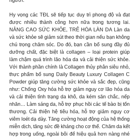
người.
Hy vọng các TĐL sẽ tiếp tục duy trì phong độ và đạt
được nhiều thành công hơn nữa trong tương lai.
NÂNG CAO SỨC KHỎE, TRẺ HÓA LÀN DA Làn da
và sức khỏe sẽ giảm sút theo thời gian nếu bạn không
chú trọng chăm sóc. Do đó, bạn cần bổ sung đầy đủ
dưỡng chất, đặc biệt là collagen – loại protein giúp
làm chậm quá trình lão hóa da và cải thiện sức khỏe.
Với thành phần chính là Collagen thủy phân siêu nhỏ,
thực phẩm bổ sung Daily Beauty Luxury Collagen C
Powder giúp tăng cường sức khỏe và sắc đẹp, cũng
như: Chống Oxy hóa hỗ trợ giảm nguy cơ lão hóa da
và cải thiện tình trạng da khô, da kém săn chắc, nếp
nhăn… Làm sáng da, hỗ trợ phục hồi các tế bào bị tổn
thương. Cải thiện hệ tiêu hóa, hỗ trợ giảm nguy cơ
viêm loét dạ dày. Tăng cường hoạt động của hệ thống
miễn dịch, tăng sức đề kháng cho cơ thể. Chăm da kết
hợp trong uống, ngoài bôi để hiệu quả hơn nàng nhé