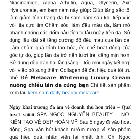
Niacinamide, Alpha Arbutin, Aqua, Glycerin, Axit
Hyaluronate, em kem nám này giúp: Giúp tăng sắc tố,
làm giảm trình trạng da bị sạm nám sau khi tiếp xúc
với tia cực tím Chăm sóc, làm đều màu da, làm mờ
nhanh chóng các đốm nâu tích tụ lâu ngày trên da. Sử
dụng lâu dài sẽ tăng cường độ đều màu của làn da.
Làm chậm quá trình lão hóa, ức chế hoạt động của
gốc tự do, giúp làn da trở nên tươi trẻ, căng mịn hơn.
Sử dụng đều đặn hai lần (sáng – tối) mỗi ngày kết hợp
với việc bổ sung thêm Collagen để đạt hiệu quả tối ưu
nhé Đ𝗲̂̉ 𝗠𝗲𝗹𝗮𝗰𝗮𝗿𝗲 𝗪𝗵𝗶𝘁𝗲𝗻𝗶𝗻𝗴 𝗟𝘂𝘅𝘂𝗿𝘆 𝗖𝗿𝗲𝗮𝗺
𝗻𝘂𝗼̂𝗻𝗴 𝗰𝗵𝗶𝗲̂̀𝘂 𝗹𝗮̀𝗻 𝗱𝗮 𝗰𝘂̀𝗻𝗴 𝗯𝗮̣𝗻 Chi tiết sản phẩm
xem tại:
kem-nam-daily-beauty-melacare
𝐍𝐠𝐚̀𝐲 𝐤𝐡𝐚𝐢 𝐭𝐫𝐮̛𝐨̛𝐧𝐠 đ𝐚̃ 𝐚̆̃𝐦 𝐯𝐞̂̀ 𝐝𝐨𝐚𝐧𝐡 𝐭𝐡𝐮 𝐡𝐨̛𝐧 𝐭𝐫𝐢𝐞̣̂𝐮 – 𝐐𝐮𝐚́
𝐭𝐮𝐲𝐞̣̂𝐭 𝐯𝐨̛̀𝐢𝐢𝐢𝐢𝐢 SPA NGỌC NGUYỄN BEAUTY – NƠI
KIẾN TẠO VẺ ĐẸP HOÀN MỸ Sau 5 ngày đi vào hoạt
động, Spa vẫn hút khách nườm nượp vì sản phẩm
quá hiệu quả, nhân viên lại nhiệt tình. Chị Ngọc