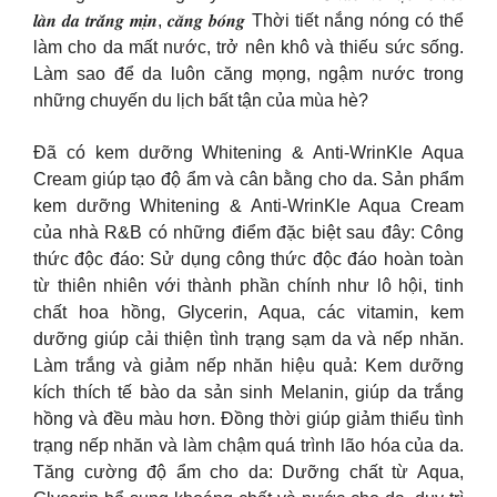
𝒍𝒂̀𝒏 𝒅𝒂 𝒕𝒓𝒂̆́𝒏𝒈 𝒎𝒊̣𝒏, 𝒄𝒂̆𝒏𝒈 𝒃𝒐́𝒏𝒈 Thời tiết nắng nóng có thể
làm cho da mất nước, trở nên khô và thiếu sức sống.
Làm sao để da luôn căng mọng, ngậm nước trong
những chuyến du lịch bất tận của mùa hè?
Đã có kem dưỡng Whitening & Anti-WrinKle Aqua
Cream giúp tạo độ ẩm và cân bằng cho da. Sản phẩm
kem dưỡng Whitening & Anti-WrinKle Aqua Cream
của nhà R&B có những điểm đặc biệt sau đây: Công
thức độc đáo: Sử dụng công thức độc đáo hoàn toàn
từ thiên nhiên với thành phần chính như lô hội, tinh
chất hoa hồng, Glycerin, Aqua, các vitamin, kem
dưỡng giúp cải thiện tình trạng sạm da và nếp nhăn.
Làm trắng và giảm nếp nhăn hiệu quả: Kem dưỡng
kích thích tế bào da sản sinh Melanin, giúp da trắng
hồng và đều màu hơn. Đồng thời giúp giảm thiểu tình
trạng nếp nhăn và làm chậm quá trình lão hóa của da.
Tăng cường độ ẩm cho da: Dưỡng chất từ Aqua,