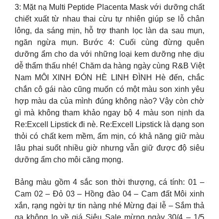
3: Mặt nạ Multi Peptide Placenta Mask với dưỡng chất
chiết xuất từ nhau thai cừu tự nhiên giúp se lỗ chân
lông, da sáng mịn, hỗ trợ thanh lọc làn da sau mụn,
ngăn ngừa mụn. Bước 4: Cuối cùng đừng quên
dưỡng ẩm cho da với những loại kem dưỡng nhẹ dịu
dễ thẩm thấu nhé! Chăm da hàng ngày cùng R&B Việt
Nam MÔI XINH ĐÓN HÈ LINH ĐÌNH Hè đến, chắc
chắn cô gái nào cũng muốn có một màu son xinh yêu
hợp màu da của mình đúng không nào? Vậy còn chờ
gì mà không tham khảo ngay bộ 4 màu son nịnh da
Re:Excell Lipstick đi nè. Re:Excell Lipstick là dạng son
thỏi có chất kem mềm, ẩm mịn, có khả năng giữ màu
lâu phai suốt nhiều giờ nhưng vẫn giữ được độ siêu
dưỡng ẩm cho môi căng mọng.
Bảng màu gồm 4 sắc son thời thượng, cá tính: 01 –
Cam 02 – Đỏ 03 – Hồng đào 04 – Cam đất Môi xinh
xắn, rạng ngời tự tin nàng nhé Mừng đại lễ – Sắm thả
ga không lo về giá Siêu Sale mừng ngày 30/4 – 1/5