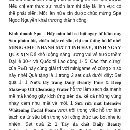
Nếu chị em thực sự muốn làm thì đây là lĩnh vực có
thể phát triển. Một lần nữa xin được chúc mừng Spa
Ngọc Nguyễn khai trương thành công.
𝐊𝐢𝐧𝐡 𝐝𝐨𝐚𝐧𝐡 𝐒𝐩𝐚 – 𝐇𝐚̃𝐲 𝐧𝐚̆́𝐦 𝐛𝐚̆́𝐭 𝐜𝐨̛ 𝐡𝐨̣̂𝐢 𝐧𝐠𝐚𝐲 𝐭𝐮̛̀ 𝐡𝐨̂𝐦 𝐧𝐚𝐲
𝐒𝐚̉𝐧 𝐩𝐡𝐚̂̉𝐦 𝐭𝐨̂́𝐭, 𝐜𝐡𝐢𝐞̂̃𝐧 𝐥𝐮̛𝐨̛̣𝐜 𝐜𝐨́ 𝐬𝐚̆̃𝐧, 𝐜𝐡𝐢̣ 𝐞𝐦 đ𝐮̛̀𝐧𝐠 𝐛𝐨̉ 𝐥𝐨̛̃ 𝐧𝐡𝐞́!
𝐌𝐈𝐍𝐈𝐆𝐀𝐌𝐄: 𝐍𝐇𝐀𝐍𝐇 𝐌𝐀̆́𝐓 𝐓𝐈́𝐍𝐇 𝐇𝐀𝐘, 𝐑𝐈𝐍𝐇 𝐍𝐆𝐀𝐘
𝐐𝐔𝐀̀ 𝐗𝐈̣𝐍 Để khởi động năng lượng vui vẻ trước thềm
Đại lễ 30-4 và Quốc tế Lao động 1- 5. Các “fan cứng”
của R&B hãy cùng giải trí với minigame vô cùng xịn sò
này nhé! Quà tặng là 1 trong 2 set quà dưới đây: Set
quà 1: 1 𝐍𝐮̛𝐨̛́𝐜 𝐭𝐚̂̉𝐲 𝐭𝐫𝐚𝐧𝐠 𝐃𝐚𝐢𝐥𝐲 𝐁𝐞𝐚𝐮𝐭𝐲 𝐏𝐮𝐫𝐞 & 𝐃𝐞𝐞𝐩
𝐌𝐚𝐤𝐞-𝐮𝐩 𝐎𝐟𝐟 𝐂𝐥𝐞𝐚𝐧𝐬𝐢𝐧𝐠 𝐖𝐚𝐭𝐞𝐫 hỗ trợ làm sạch da mạnh
mẽ mà không gây kích ứng trên da, kể cả những vùng
nhạy cảm như mắt và môi. 1 𝐒𝐮̛̃𝐚 𝐫𝐮̛̉𝐚 𝐦𝐚̣̆𝐭 𝐈𝐧𝐭𝐞𝐧𝐬𝐢𝐯𝐞
𝐖𝐡𝐢𝐭𝐞𝐧𝐢𝐧𝐠 𝐅𝐚𝐜𝐢𝐚𝐥 𝐅𝐨𝐚𝐦 vượt trội trong việc hỗ trợ làm
sạch da từ sâu bên trong với công thức tạo bọt nhẹ tự
nhiên. Set quà 2: 1 𝐓𝐚̂̉𝐲 𝐝𝐚 𝐜𝐡𝐞̂́𝐭 𝐃𝐚𝐢𝐥𝐲 𝐁𝐞𝐚𝐮𝐭𝐲