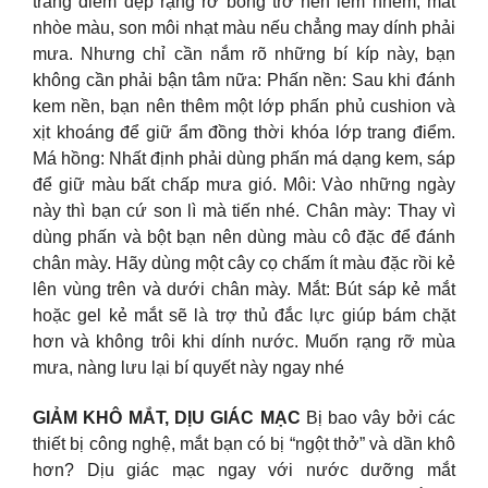
trang điểm đẹp rạng rỡ bỗng trở nên lem nhem, mắt
nhòe màu, son môi nhạt màu nếu chẳng may dính phải
mưa. Nhưng chỉ cần nắm rõ những bí kíp này, bạn
không cần phải bận tâm nữa: Phấn nền: Sau khi đánh
kem nền, bạn nên thêm một lớp phấn phủ cushion và
xịt khoáng để giữ ẩm đồng thời khóa lớp trang điểm.
Má hồng: Nhất định phải dùng phấn má dạng kem, sáp
để giữ màu bất chấp mưa gió. Môi: Vào những ngày
này thì bạn cứ son lì mà tiến nhé. Chân mày: Thay vì
dùng phấn và bột bạn nên dùng màu cô đặc để đánh
chân mày. Hãy dùng một cây cọ chấm ít màu đặc rồi kẻ
lên vùng trên và dưới chân mày. Mắt: Bút sáp kẻ mắt
hoặc gel kẻ mắt sẽ là trợ thủ đắc lực giúp bám chặt
hơn và không trôi khi dính nước. Muốn rạng rỡ mùa
mưa, nàng lưu lại bí quyết này ngay nhé
GIẢM KHÔ MẮT, DỊU GIÁC MẠC
Bị bao vây bởi các
thiết bị công nghệ, mắt bạn có bị “ngột thở” và dần khô
hơn? Dịu giác mạc ngay với nước dưỡng mắt