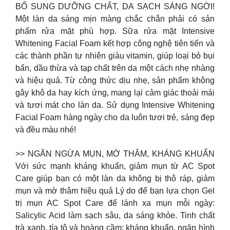
BỔ SUNG DƯỠNG CHẤT, DA SẠCH SÁNG NGỜI!
Một làn da sáng mịn màng chắc chắn phải có sản
phẩm rửa mặt phù hợp. Sữa rửa mặt Intensive
Whitening Facial Foam kết hợp công nghệ tiên tiến và
các thành phần tự nhiên giàu vitamin, giúp loại bỏ bụi
bẩn, dầu thừa và tạp chất trên da một cách nhẹ nhàng
và hiệu quả. Từ công thức dịu nhẹ, sản phẩm không
gây khô da hay kích ứng, mang lại cảm giác thoải mái
và tươi mát cho làn da. Sử dụng Intensive Whitening
Facial Foam hàng ngày cho da luôn tươi trẻ, sáng đẹp
và đều màu nhé!
>> NGĂN NGỪA MỤN, MỜ THÂM, KHÁNG KHUẨN
Với sức mạnh kháng khuẩn, giảm mụn từ AC Spot
Care giúp bạn có một làn da không bị thô ráp, giảm
mụn và mờ thâm hiệu quả Lý do để bạn lựa chọn Gel
trị mụn AC Spot Care để lánh xa mụn mỗi ngày:
Salicylic Acid làm sạch sâu, da sáng khỏe. Tinh chất
trà xanh, tía tô và hoàng cầm: kháng khuẩn, ngăn hình