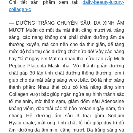
Chi tiết sản phẩm xem tại:
daily-beauty-luxury-
collagen-c
— DƯỠNG TRẮNG CHUYÊN SÂU, DA XINH ẨM
MƯỢT Muốn có một da mặt thật căng mượt và trắng
sáng, các nàng không chỉ phải chăm dưỡng ẩm da
thường xuyên, mà còn nên cho da thư giãn, để tăng
mức độ hấp thụ các dưỡng chất nữa đó! Vậy các nàng
hãy “tậu” ngay em Mặt nạ nhau thai cừu cao cấp Multi
Peptide Placenta Mask nha. Với thành phần dưỡng
chất gấp 30 lần tinh chất dưỡng thông thường, em í
giúp cho da mặt trắng sáng vượt bậc. Đó là nhờ bảng
thành phần: Nhau thai cừu có khả năng tăng sinh
Collagen vượt bậc giúp ngăn ngừa sự hình thành sắc
tố melanin, mờ thâm sạm, giảm đốm nâu Adenosine
kháng viêm, đào thải các tế bào melanin gây nám, tàn
nhang Hệ dưỡng ẩm sâu 3 loại gồm Sodium
Hyaluronate, mật ong, tinh chất lô hội giúp duy trì độ
ẩm, dưỡng da ẩm mịn, căng mượt. Da trắng sáng và