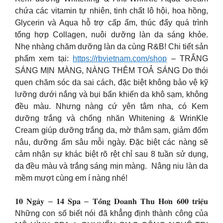
chứa các vitamin tự nhiên, tinh chất lô hội, hoa hồng,
Glycerin và Aqua hỗ trợ cấp ẩm, thúc đẩy quá trình
tổng hợp Collagen, nuôi dưỡng làn da sáng khỏe.
Nhẹ nhàng chăm dưỡng làn da cùng R&B! Chi tiết sản
phẩm xem tại:
https://rbvietnam.com/shop
– TRẮNG
SÁNG MỊN MÀNG, NÀNG THÊM TOẢ SÁNG Do thói
quen chăm sóc da sai cách, đặc biệt không bảo vệ kỹ
lưỡng dưới nắng và bụi bẩn khiến da khô sạm, không
đều màu. Nhưng nàng cứ yên tâm nha, có Kem
dưỡng trắng và chống nhăn Whitening & WrinKle
Cream giúp dưỡng trắng da, mờ thâm sạm, giảm đốm
nâu, dưỡng ẩm sâu mỗi ngày. Đặc biệt các nàng sẽ
cảm nhận sự khác biệt rõ rệt chỉ sau 8 tuần sử dụng,
da đều màu và trắng sáng mịn màng. ️ Nâng niu làn da
mềm mượt cùng em í nàng nhé!
𝟏𝟎 𝐍𝐠𝐚̀𝐲 – 𝟏𝟒 𝐒𝐩𝐚 – 𝐓𝐨̂̉𝐧𝐠 𝐃𝐨𝐚𝐧𝐡 𝐓𝐡𝐮 𝐇𝐨̛𝐧 𝟔𝟎𝟎 𝐭𝐫𝐢𝐞̣̂𝐮
Những con số biết nói đã khẳng định thành công của