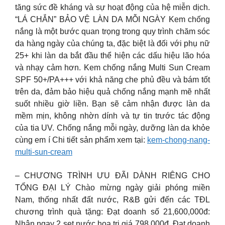
tăng sức đề kháng và sự hoạt động của hệ miễn dịch.
“LÁ CHẮN” BẢO VỆ LÀN DA MỖI NGÀY Kem chống
nắng là một bước quan trọng trong quy trình chăm sóc
da hàng ngày của chúng ta, đặc biệt là đối với phụ nữ
25+ khi làn da bắt đầu thể hiện các dấu hiệu lão hóa
và nhạy cảm hơn. Kem chống nắng Multi Sun Cream
SPF 50+/PA+++ với khả năng che phủ đều và bám tốt
trên da, đảm bảo hiệu quả chống nắng mạnh mẽ nhất
suốt nhiều giờ liền. Bạn sẽ cảm nhận được làn da
mềm mịn, không nhờn dính và tự tin trước tác động
của tia UV. Chống nắng mỗi ngày, dưỡng làn da khỏe
cùng em í Chi tiết sản phẩm xem tại:
kem-chong-nang-
multi-sun-cream
– CHƯƠNG TRÌNH ƯU ĐÃI DÀNH RIÊNG CHO
TỔNG ĐẠI LÝ Chào mừng ngày giải phóng miền
Nam, thống nhất đất nước, R&B gửi đến các TĐL
chương trình quà tặng: Đạt doanh số 21,600,000đ:
Nhận ngay 2 set nước hoa trị giá 798,000đ. Đạt doanh