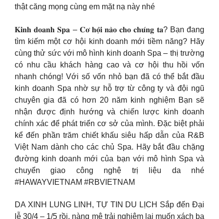
thật căng mọng cùng em mặt nạ này nhé
𝐊𝐢𝐧𝐡 𝐝𝐨𝐚𝐧𝐡 𝐒𝐩𝐚 – 𝐂𝐨̛ 𝐡𝐨̣̂𝐢 𝐧𝐚̀𝐨 𝐜𝐡𝐨 𝐜𝐡𝐮́𝐧𝐠 𝐭𝐚? Bạn đang
tìm kiếm một cơ hội kinh doanh mới tiềm năng? Hãy
cùng thử sức với mô hình kinh doanh Spa – thị trường
có nhu cầu khách hàng cao và cơ hội thu hồi vốn
nhanh chóng! Với số vốn nhỏ bạn đã có thể bắt đầu
kinh doanh Spa nhờ sự hỗ trợ từ công ty và đội ngũ
chuyên gia đã có hơn 20 năm kinh nghiệm Bạn sẽ
nhận được định hướng và chiến lược kinh doanh
chính xác để phát triển cơ sở của mình. Đặc biệt phải
kể đến phần trăm chiết khấu siêu hấp dẫn của R&B
Việt Nam dành cho các chủ Spa. Hãy bắt đầu chặng
đường kinh doanh mới của bạn với mô hình Spa và
chuyển giao công nghệ trị liệu da nhé
#HAWAYVIETNAM #RBVIETNAM
DA XINH LUNG LINH, TỰ TIN DU LỊCH Sắp đến Đại
lễ 30/4 – 1/5 rồi, nàng mê trải nghiệm lại muốn xách ba