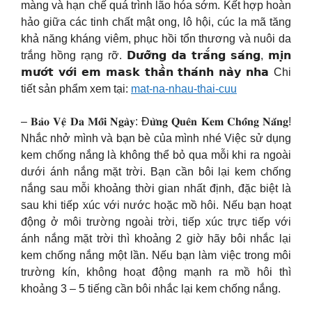
màng và hạn chế quá trình lão hóa sớm. Kết hợp hoàn
hảo giữa các tinh chất mật ong, lô hội, cúc la mã tăng
khả năng kháng viêm, phục hồi tổn thương và nuôi da
trắng hồng rạng rỡ. 𝗗𝘂̛𝗼̛̃𝗻𝗴 𝗱𝗮 𝘁𝗿𝗮̆́𝗻𝗴 𝘀𝗮́𝗻𝗴, 𝗺𝗶̣𝗻
𝗺𝘂̛𝗼̛́𝘁 𝘃𝗼̛́𝗶 𝗲𝗺 𝗺𝗮𝘀𝗸 𝘁𝗵𝗮̂̀𝗻 𝘁𝗵𝗮́𝗻𝗵 𝗻𝗮̀𝘆 𝗻𝗵𝗮 Chi
tiết sản phẩm xem tại:
mat-na-nhau-thai-cuu
– 𝐁𝐚̉𝐨 𝐕𝐞̣̂ 𝐃𝐚 𝐌𝐨̂̃𝐢 𝐍𝐠𝐚̀𝐲: Đ𝐮̛̀𝐧𝐠 𝐐𝐮𝐞̂𝐧 𝐊𝐞𝐦 𝐂𝐡𝐨̂́𝐧𝐠 𝐍𝐚̆́𝐧𝐠!
Nhắc nhở mình và bạn bè của mình nhé Việc sử dụng
kem chống nắng là không thể bỏ qua mỗi khi ra ngoài
dưới ánh nắng mặt trời. Bạn cần bôi lại kem chống
nắng sau mỗi khoảng thời gian nhất định, đặc biệt là
sau khi tiếp xúc với nước hoặc mồ hôi. Nếu bạn hoạt
động ở môi trường ngoài trời, tiếp xúc trực tiếp với
ánh nắng mặt trời thì khoảng 2 giờ hãy bôi nhắc lại
kem chống nắng một lần. Nếu bạn làm việc trong môi
trường kín, không hoạt động mạnh ra mồ hôi thì
khoảng 3 – 5 tiếng cần bôi nhắc lại kem chống nắng.