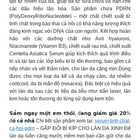
tạo tự nhiên của da, giúp da tự sửa chữa và hạn chế
các dấu hiệu lão hóa. Sản phẩm chứa PDRN
(PolyDeoxyRiboNucleotide) – một chất chiết xuất từ
tinh chất trong bào thai cá hồi có khả năng tương thích
đáng kinh ngạc với DNA của con người. Kết hợp hoàn
hảo với các dưỡng chất như Axit hyaluroni,
Niacinamide (Vitamin B3), chiết xuất rau má, chiết xuất
Centella Asiatica Serum giúp kích thích quá trình điều
trị và tái tạo các lớp biểu bì bị tổn thương, bao gồm cả
nếp nhăn và vết thâm nám, cho làn da căng mịn Dùng
được cho mọi loại da kể cả da nhạy cảm, da nhiễm
corticoid, da bị mẩn đỏ (rosacea). Đăc biệt có hiệu quả
với làn da sau các trị liệu da liễu như bắn laser, lăn
kim hoặc tổn thương do từng sử dụng kem trộn. ️
𝗦𝗮̆́𝗺 𝗻𝗴𝗮𝘆 𝗺𝗼̣̂𝘁 𝗲𝗺 𝘁𝗵𝗼̂𝗶, đ𝗮𝗻𝗴 𝗴𝗶𝗮̉𝗺 𝗴𝗶𝗮́ 𝟮𝟬%
đ𝗼́ 𝗰𝗮̉ 𝗻𝗵𝗮̀ Chi tiết sản phẩm xem tại:
serum-tinh-chat-
ca-hoi-pdrn
– GẤP ĐÔI BÍ KÍP CHO LÀN DA XINH Để
làn da luôn căng mướt, mềm mịn bạn cần giữ cho da