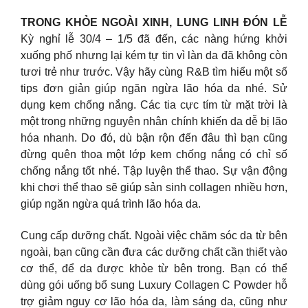
TRONG KHỎE NGOÀI XINH, LUNG LINH ĐÓN LỄ
Kỳ nghỉ lễ 30/4 – 1/5 đã đến, các nàng hứng khởi
xuống phố nhưng lại kém tự tin vì làn da đã không còn
tươi trẻ như trước. Vậy hãy cùng R&B tìm hiểu một số
tips đơn giản giúp ngăn ngừa lão hóa da nhé. Sử
dụng kem chống nắng. Các tia cực tím từ mặt trời là
một trong những nguyên nhân chính khiến da dễ bị lão
hóa nhanh. Do đó, dù bận rộn đến đâu thì bạn cũng
đừng quên thoa một lớp kem chống nắng có chỉ số
chống nắng tốt nhé. Tập luyện thể thao. Sự vận động
khi chơi thể thao sẽ giúp sản sinh collagen nhiều hơn,
giúp ngăn ngừa quá trình lão hóa da.
Cung cấp dưỡng chất. Ngoài việc chăm sóc da từ bên
ngoài, bạn cũng cần đưa các dưỡng chất cần thiết vào
cơ thể, để da được khỏe từ bên trong. Bạn có thể
dùng gói uống bổ sung Luxury Collagen C Powder hỗ
trợ giảm nguy cơ lão hóa da, làm sáng da, cũng như