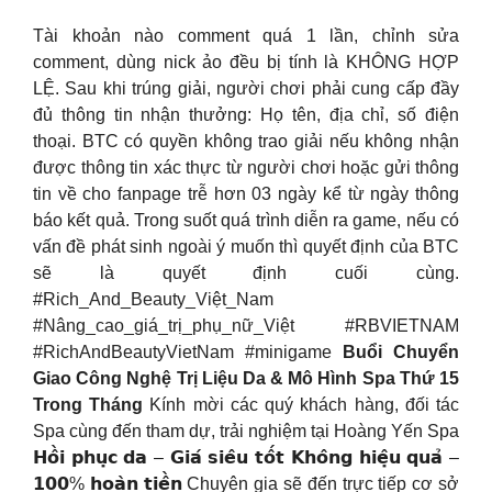
Tài khoản nào comment quá 1 lần, chỉnh sửa
comment, dùng nick ảo đều bị tính là KHÔNG HỢP
LỆ. Sau khi trúng giải, người chơi phải cung cấp đầy
đủ thông tin nhận thưởng: Họ tên, địa chỉ, số điện
thoại. BTC có quyền không trao giải nếu không nhận
được thông tin xác thực từ người chơi hoặc gửi thông
tin về cho fanpage trễ hơn 03 ngày kể từ ngày thông
báo kết quả. Trong suốt quá trình diễn ra game, nếu có
vấn đề phát sinh ngoài ý muốn thì quyết định của BTC
sẽ là quyết định cuối cùng.
#Rich_And_Beauty_Việt_Nam
#Nâng_cao_giá_trị_phụ_nữ_Việt #RBVIETNAM
#RichAndBeautyVietNam #minigame
Buổi Chuyển
Giao Công Nghệ Trị Liệu Da & Mô Hình Spa Thứ 15
Trong Tháng
Kính mời các quý khách hàng, đối tác
Spa cùng đến tham dự, trải nghiệm tại Hoàng Yến Spa
𝗛𝗼̂̀𝗶 𝗽𝗵𝘂̣𝗰 𝗱𝗮 – 𝗚𝗶𝗮́ 𝘀𝗶𝗲̂𝘂 𝘁𝗼̂́𝘁 𝗞𝗵𝗼̂𝗻𝗴 𝗵𝗶𝗲̣̂𝘂 𝗾𝘂𝗮̉ –
𝟭𝟬𝟬% 𝗵𝗼𝗮̀𝗻 𝘁𝗶𝗲̂̀𝗻 Chuyên gia sẽ đến trực tiếp cơ sở