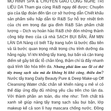
MÔ HÌNH SPA & CHUYỂN GIAO CÔNG NGHỆ TRỊ
LIỆU DA Tham gia cùng R&B ngay để được: Chuyên
gia của tập đoàn đến tận cơ sở hướng dẫn Chiết khấu
sản phẩm siêu hấp dẫn từ R&B Sự hỗ trợ nhiệt tình
của chị em trong đại gia đình R&B Sản phẩm chất
lượng – Dịch vụ hoàn hảo R&B chờ đón những thành
công tiếp theo của cả nhà SẠCH BỤI BẨN, ẨM MỊN
LÀN DA Nàng có biết Tẩy trang luôn là bước đầu tiên
và là bước quan trọng nhất trong chu trình dưỡng da
hằng ngày. Vì khi không tẩy trang, bụi bẩn và cặn trang
điểm sẽ gây bít tắc lỗ chân lông, thậm chí là đẩy nhanh
quá trình lão hóa trên da. 𝑵𝒉𝒖̛𝒏𝒈 𝒑𝒉𝒂̉𝒊 𝒍𝒂̀𝒎 𝒔𝒂𝒐 đ𝒆̂̉ 𝒄𝒐́ 𝒕𝒉𝒆̂̉
𝒕𝒂̂̉𝒚 𝒕𝒓𝒂𝒏𝒈 𝒔𝒂̣𝒄𝒉 𝒔𝒂̂𝒖 𝒎𝒂̀ 𝒅𝒂 𝒌𝒉𝒐̂𝒏𝒈 𝒃𝒊̣ 𝒌𝒉𝒐̂ 𝒄𝒂̆𝒏𝒈, 𝒕𝒉𝒊𝒆̂́𝒖 𝒂̂̉𝒎?
Nước tẩy trang Daily Beauty Pure & Deep Make-up Off
Cleansing Water chắc chắn sẽ khiến nàng u mê vì có
thể đáp ứng đầy đủ những yêu cầu trên cho làn da.
Với thành phần an toàn, dịu nhẹ như: Tinh chất trà
xanh sẽ giúp nàng tẩy trang sạch sâu bụi bận, lớp
makeup kể cả son lì hay mascara chống nước. Đồng