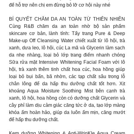
để hỗ trợ nên chị em đừng bỏ lỡ cơ hội này nhé
BÍ QUYẾT CHĂM DA AN TOÀN TỪ THIÊN NHIÊN
Cùng R&B chăm da an toàn nhờ bộ sản phẩm
skincare cơ bản, lành tính: Tẩy trang Pure & Deep
Make-up Off Cleansing Water chiết xuất từ lô hội, trà
xanh, dưa leo, lô hội, cúc La mã và Glycerin làm sạch
da nhẹ nhàng, loại bỏ lớp trang điểm nhanh chóng
Sữa rửa mặt Intensive Whitening Facial Foam với lô
hội, trà xanh thêm tinh chất hoa cúc, hoa hồng giúp
loại bỏ bụi bẩn, bã nhờn, các tạp chất sâu trong lỗ
chân lông để da hấp thu dưỡng chất tốt hơn. Xịt
khoáng Aqua Moisture Soothing Mist bên cạnh trà
xanh, lô hội, hoa hồng còn có dưỡng chất Glycerin và
cây phỉ làm dịu cảm giác căng tức ở da, tạo lớp màng
khóa ẩm hoàn hảo, giúp da luôn ẩm mịn, căng mướt
để hấp thu dưỡng chất.
Kem dưỡng Whitening & Anti-WrinKle Aqua Cream