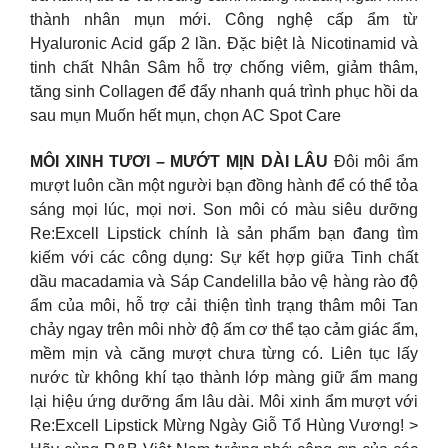
thành nhân mụn mới. Công nghệ cấp ẩm từ
Hyaluronic Acid gấp 2 lần. Đặc biệt là Nicotinamid và
tinh chất Nhân Sâm hỗ trợ chống viêm, giảm thâm,
tăng sinh Collagen để đẩy nhanh quá trình phục hồi da
sau mụn Muốn hết mụn, chọn AC Spot Care
MÔI XINH TƯƠI – MƯỚT MỊN DÀI LÂU
Đôi môi ẩm
mượt luôn cần một người bạn đồng hành để có thể tỏa
sáng mọi lúc, mọi nơi. Son môi có màu siêu dưỡng
Re:Excell Lipstick chính là sản phẩm bạn đang tìm
kiếm với các công dụng: Sự kết hợp giữa Tinh chất
dầu macadamia và Sáp Candelilla bảo vệ hàng rào độ
ẩm của môi, hỗ trợ cải thiện tình trạng thâm môi Tan
chảy ngay trên môi nhờ độ ấm cơ thể tạo cảm giác ẩm,
mềm mịn và căng mượt chưa từng có. Liên tục lấy
nước từ không khí tạo thành lớp màng giữ ẩm mang
lại hiệu ứng dưỡng ẩm lâu dài. Môi xinh ẩm mượt với
Re:Excell Lipstick Mừng Ngày Giỗ Tổ Hùng Vương! >