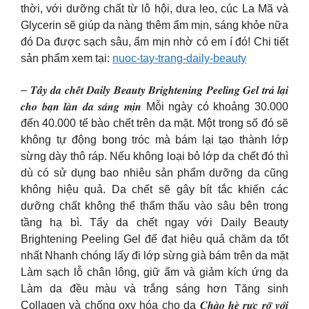
thời, với dưỡng chất từ lô hội, dưa leo, cúc La Mã và
Glycerin sẽ giúp da nàng thêm ẩm mịn, sáng khỏe nữa
đó Da được sạch sâu, ẩm mịn nhờ có em í đó! Chi tiết
sản phẩm xem tại:
nuoc-tay-trang-daily-beauty
– 𝑻𝒂̂̉𝒚 𝒅𝒂 𝒄𝒉𝒆̂́𝒕 𝑫𝒂𝒊𝒍𝒚 𝑩𝒆𝒂𝒖𝒕𝒚 𝑩𝒓𝒊𝒈𝒉𝒕𝒆𝒏𝒊𝒏𝒈 𝑷𝒆𝒆𝒍𝒊𝒏𝒈 𝑮𝒆𝒍 𝒕𝒓𝒂̉ 𝒍𝒂̣𝒊
𝒄𝒉𝒐 𝒃𝒂̣𝒏 𝒍𝒂̀𝒏 𝒅𝒂 𝒔𝒂́𝒏𝒈 𝒎𝒊̣𝒏 Mỗi ngày có khoảng 30.000
đến 40.000 tế bào chết trên da mặt. Một trong số đó sẽ
không tự động bong tróc mà bám lại tạo thành lớp
sừng dày thô ráp. Nếu không loại bỏ lớp da chết đó thì
dù có sử dụng bao nhiêu sản phẩm dưỡng da cũng
không hiệu quả. Da chết sẽ gây bít tắc khiến các
dưỡng chất không thể thẩm thấu vào sâu bên trong
tầng hạ bì. Tẩy da chết ngay với Daily Beauty
Brightening Peeling Gel để đạt hiệu quả chăm da tốt
nhất Nhanh chóng lấy đi lớp sừng già bám trên da mặt
Làm sạch lỗ chân lông, giữ ẩm và giảm kích ứng da
Làm da đều màu và trắng sáng hơn Tăng sinh
Collagen và chống oxy hóa cho da 𝑪𝒉𝒂̀𝒐 𝒉𝒆̀ 𝒓𝒖̛̣𝒄 𝒓𝒐̛̃ 𝒗𝒐̛́𝒊