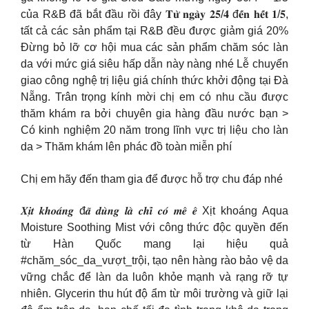
của R&B đã bắt đầu rồi đây 𝐓𝐮̛̀ 𝐧𝐠𝐚̀𝐲 𝟐𝟓/𝟒 đ𝐞̂́𝐧 𝐡𝐞̂́𝐭 𝟏/𝟓,
tất cả các sản phẩm tại R&B đều được giảm giá 20%
Đừng bỏ lỡ cơ hội mua các sản phẩm chăm sóc làn
da với mức giá siêu hấp dẫn này nàng nhé Lễ chuyển
giao công nghệ trị liệu giá chính thức khởi động tại Đà
Nẵng. Trân trọng kính mời chị em có nhu cầu được
thăm khám ra bởi chuyên gia hàng đầu nước bạn >
Có kinh nghiệm 20 năm trong lĩnh vực trị liệu cho làn
da > Thăm khám lên phác đồ toàn miễn phí
Chị em hãy đến tham gia để được hỗ trợ chu đáp nhé
𝑿𝒊̣𝒕 𝒌𝒉𝒐𝒂́𝒏𝒈 đ𝒂̃ 𝒅𝒖̀𝒏𝒈 𝒍𝒂̀ 𝒄𝒉𝒊̉ 𝒄𝒐́ 𝒎𝒆̂ 𝒆̂ Xịt khoáng Aqua
Moisture Soothing Mist với công thức độc quyền đến
từ Hàn Quốc mang lại hiệu quả
#chăm_sóc_da_vượt_trội, tạo nên hàng rào bảo vệ da
vững chắc để làn da luôn khỏe mạnh và rạng rỡ tự
nhiên. Glycerin thu hút độ ẩm từ môi trường và giữ lại