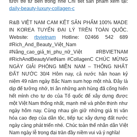
tươi trẻ từ bên trong nhé Chi tiết sản phẩm xem tại:
daily-beauty-luxury-collagen-c
R&B VIỆT NAM CAM KẾT SẢN PHẨM 100% MADE
IN KOREA TUYỂN ĐẠI LÝ TRÊN TOÀN QUỐC.
Website:
rbvietnam
Hotline: 02466 542 689
#Rich_And_Beauty_Việt_Nam
#Nâng_cao_giá_trị_phụ_nữ_Việt #RBVIETNAM
#RichAndBeautyVietNam #CollagenC CHÚC MỪNG
NGÀY GIẢI PHÓNG MIỀN NAM – THỐNG NHẤT
ĐẤT NƯỚC 30/4 Hôm nay, cả nước hân hoan kỷ
niệm 49 năm ngày Bắc Nam sum họp một nhà. Đây là
dịp để tưởng nhớ, tri ân những anh hùng đã cống hiến
hết mình cho tự do của Tổ quốc để xây dựng được
một Việt Nam thống nhất, mạnh mẽ và phồn thịnh như
ngày hôm nay. Cùng nhau gìn giữ những giá trị văn
hóa cao đẹp của dân tộc, tiếp tục xây dựng đất nước
ngày càng phát triển nhé. Chúc toàn thể nhân dân Việt
Nam ngày lễ trọng đại tràn đầy niềm vui và ý nghĩa!