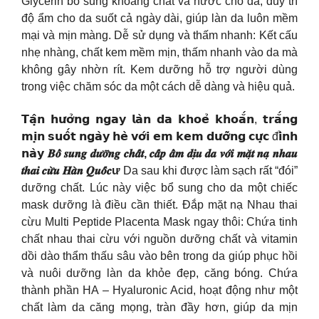
Glycerin bổ sung khoáng chất và nước cho da, duy trì
độ ẩm cho da suốt cả ngày dài, giúp làn da luôn mềm
mại và mịn màng. Dễ sử dụng và thấm nhanh: Kết cấu
nhẹ nhàng, chất kem mềm mịn, thấm nhanh vào da mà
không gây nhờn rít. Kem dưỡng hỗ trợ người dùng
trong việc chăm sóc da một cách dễ dàng và hiệu quả.
𝗧𝗮̣̂𝗻 𝗵𝘂̛𝗼̛̉𝗻𝗴 𝗻𝗴𝗮𝘆 𝗹𝗮̀𝗻 𝗱𝗮 𝗸𝗵𝗼𝗲̉ 𝗸𝗵𝗼𝗮̆́𝗻, 𝘁𝗿𝗮̆́𝗻𝗴
𝗺𝗶̣𝗻 𝘀𝘂𝗼̂́𝘁 𝗻𝗴𝗮̀𝘆 𝗵𝗲̀ 𝘃𝗼̛́𝗶 𝗲𝗺 𝗸𝗲𝗺 𝗱𝘂̛𝗼̛̃𝗻𝗴 𝗰𝘂̛̣𝗰 đ𝗶̉𝗻𝗵
𝗻𝗮̀𝘆
𝑩𝒐̂̉ 𝒔𝒖𝒏𝒈 𝒅𝒖̛𝒐̛̃𝒏𝒈 𝒄𝒉𝒂̂́𝒕, 𝒄𝒂̂́𝒑 𝒂̂̉𝒎 𝒅𝒊̣𝒖 𝒅𝒂 𝒗𝒐̛́𝒊 𝒎𝒂̣̆𝒕 𝒏𝒂̣ 𝒏𝒉𝒂𝒖
𝒕𝒉𝒂𝒊 𝒄𝒖̛̀𝒖 𝑯𝒂̀𝒏 𝑸𝒖𝒐̂́𝒄ư
Da sau khi được làm sạch rất “đói”
dưỡng chất. Lúc này việc bổ sung cho da một chiếc
mask dưỡng là điều cần thiết. Đắp mặt nạ Nhau thai
cừu Multi Peptide Placenta Mask ngay thôi: Chứa tinh
chất nhau thai cừu với nguồn dưỡng chất và vitamin
dồi dào thẩm thấu sâu vào bên trong da giúp phục hồi
và nuôi dưỡng làn da khỏe đẹp, căng bóng. Chứa
thành phần HA – Hyaluronic Acid, hoạt động như một
chất làm da căng mọng, tràn đầy hơn, giúp da mịn