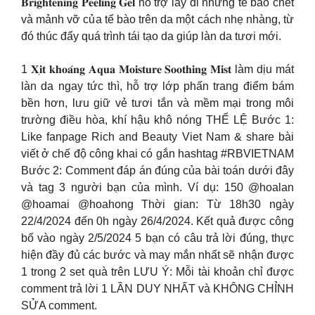
𝐁𝐫𝐢𝐠𝐡𝐭𝐞𝐧𝐢𝐧𝐠 𝐏𝐞𝐞𝐥𝐢𝐧𝐠 𝐆𝐞𝐥 hỗ trợ lấy đi những tế bào chết
và mảnh vỡ của tế bào trên da một cách nhẹ nhàng, từ
đó thúc đẩy quá trình tái tạo da giúp làn da tươi mới.
1 𝐗𝐢̣𝐭 𝐤𝐡𝐨𝐚́𝐧𝐠 𝐀𝐪𝐮𝐚 𝐌𝐨𝐢𝐬𝐭𝐮𝐫𝐞 𝐒𝐨𝐨𝐭𝐡𝐢𝐧𝐠 𝐌𝐢𝐬𝐭 làm dịu mát
làn da ngay tức thì, hỗ trợ lớp phấn trang điểm bám
bền hơn, lưu giữ vẻ tươi tắn và mềm mại trong môi
trường điều hòa, khí hậu khô nóng THỂ LỆ Bước 1:
Like fanpage Rich and Beauty Viet Nam & share bài
viết ở chế độ công khai có gắn hashtag #RBVIETNAM
Bước 2: Comment đáp án đúng của bài toán dưới đây
và tag 3 người bạn của mình. Ví dụ: 150 @hoalan
@hoamai @hoahong Thời gian: Từ 18h30 ngày
22/4/2024 đến 0h ngày 26/4/2024. Kết quả được công
bố vào ngày 2/5/2024 5 bạn có câu trả lời đúng, thực
hiện đầy đủ các bước và may mắn nhất sẽ nhận được
1 trong 2 set quà trên LƯU Ý: Mỗi tài khoản chỉ được
comment trả lời 1 LẦN DUY NHẤT và KHÔNG CHỈNH
SỬA comment.