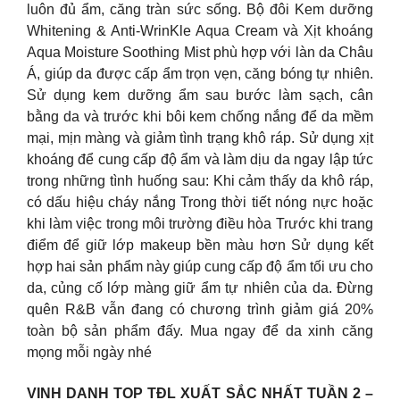
luôn đủ ẩm, căng tràn sức sống. Bộ đôi Kem dưỡng
Whitening & Anti-WrinKle Aqua Cream và Xịt khoáng
Aqua Moisture Soothing Mist phù hợp với làn da Châu
Á, giúp da được cấp ẩm trọn vẹn, căng bóng tự nhiên.
Sử dụng kem dưỡng ẩm sau bước làm sạch, cân
bằng da và trước khi bôi kem chống nắng để da mềm
mại, mịn màng và giảm tình trạng khô ráp. Sử dụng xịt
khoáng để cung cấp độ ẩm và làm dịu da ngay lập tức
trong những tình huống sau: Khi cảm thấy da khô ráp,
có dấu hiệu cháy nắng Trong thời tiết nóng nực hoặc
khi làm việc trong môi trường điều hòa Trước khi trang
điểm để giữ lớp makeup bền màu hơn Sử dụng kết
hợp hai sản phẩm này giúp cung cấp độ ẩm tối ưu cho
da, củng cố lớp màng giữ ẩm tự nhiên của da. Đừng
quên R&B vẫn đang có chương trình giảm giá 20%
toàn bộ sản phẩm đấy. Mua ngay để da xinh căng
mọng mỗi ngày nhé
VINH DANH TOP TĐL XUẤT SẮC NHẤT TUẦN 2 –