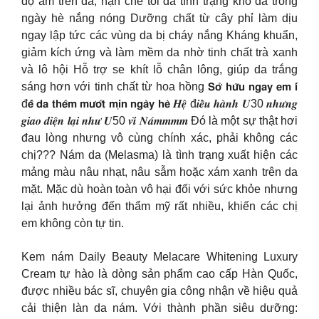
độ ẩm trên da, hạn chế tối đa tình trạng khô da trong
ngày hè nắng nóng Dưỡng chất từ cây phỉ làm dịu
ngay lập tức các vùng da bị cháy nắng Kháng khuẩn,
giảm kích ứng và làm mềm da nhờ tinh chất trà xanh
và lô hội Hỗ trợ se khít lỗ chân lông, giúp da trắng
sáng hơn với tinh chất từ hoa hồng 𝗦𝗼̛̉ 𝗵𝘂̛̃𝘂 𝗻𝗴𝗮𝘆 𝗲𝗺 𝗶́
đ𝗲̂̉ 𝗱𝗮 𝘁𝗵𝗲̂𝗺 𝗺𝘂̛𝗼̛́𝘁 𝗺𝗶̣𝗻 𝗻𝗴𝗮̀𝘆 𝗵𝗲̀ 𝑯𝒆̣̂ đ𝒊𝒆̂̀𝒖 𝒉𝒂̀𝒏𝒉 𝑼30 𝒏𝒉𝒖̛𝒏𝒈
𝒈𝒊𝒂𝒐 𝒅𝒊𝒆̣̂𝒏 𝒍𝒂̣𝒊 𝒏𝒉𝒖̛ 𝑼50 𝒗𝒊̀ 𝑵𝒂́𝒎𝒎𝒎𝒎 Đó là một sự thật hơi
đau lòng nhưng vô cùng chính xác, phải không các
chị??? Nám da (Melasma) là tình trạng xuất hiện các
mảng màu nâu nhạt, nâu sẫm hoặc xám xanh trên da
mặt. Mặc dù hoàn toàn vô hại đối với sức khỏe nhưng
lại ảnh hưởng đến thẩm mỹ rất nhiều, khiến các chị
em không còn tự tin.
Kem nám Daily Beauty Melacare Whitening Luxury
Cream tự hào là dòng sản phẩm cao cấp Hàn Quốc,
được nhiều bác sĩ, chuyên gia công nhận về hiệu quả
cải thiện làn da nám. Với thành phần siêu dưỡng: