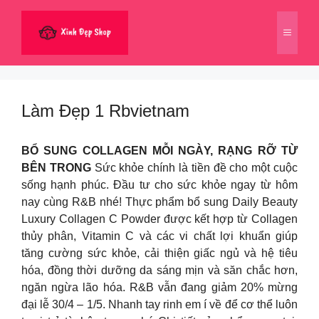
Chuyển
đến
Menu
nội
dung
Làm Đẹp 1 Rbvietnam
BỔ SUNG COLLAGEN MỖI NGÀY, RẠNG RỠ TỪ
BÊN TRONG
Sức khỏe chính là tiền đề cho một cuộc
sống hạnh phúc. Đầu tư cho sức khỏe ngay từ hôm
nay cùng R&B nhé! Thực phẩm bổ sung Daily Beauty
Luxury Collagen C Powder được kết hợp từ Collagen
thủy phân, Vitamin C và các vi chất lợi khuẩn giúp
tăng cường sức khỏe, cải thiện giấc ngủ và hệ tiêu
hóa, đồng thời dưỡng da sáng mịn và săn chắc hơn,
ngăn ngừa lão hóa. R&B vẫn đang giảm 20% mừng
đại lễ 30/4 – 1/5. Nhanh tay rinh em í về để cơ thể luôn