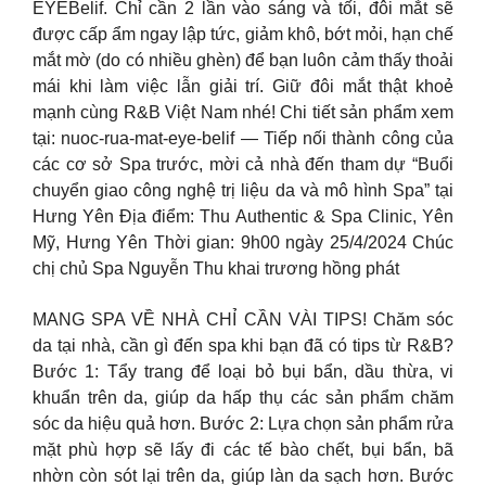
EYEBelif. Chỉ cần 2 lần vào sáng và tối, đôi mắt sẽ
được cấp ẩm ngay lập tức, giảm khô, bớt mỏi, hạn chế
mắt mờ (do có nhiều ghèn) để bạn luôn cảm thấy thoải
mái khi làm việc lẫn giải trí. Giữ đôi mắt thật khoẻ
mạnh cùng R&B Việt Nam nhé! Chi tiết sản phẩm xem
tại: nuoc-rua-mat-eye-belif — Tiếp nối thành công của
các cơ sở Spa trước, mời cả nhà đến tham dự “Buổi
chuyển giao công nghệ trị liệu da và mô hình Spa” tại
Hưng Yên Địa điểm: Thu Authentic & Spa Clinic, Yên
Mỹ, Hưng Yên Thời gian: 9h00 ngày 25/4/2024 Chúc
chị chủ Spa Nguyễn Thu khai trương hồng phát
MANG SPA VỀ NHÀ CHỈ CẦN VÀI TIPS! Chăm sóc
da tại nhà, cần gì đến spa khi bạn đã có tips từ R&B?
Bước 1: Tẩy trang để loại bỏ bụi bẩn, dầu thừa, vi
khuẩn trên da, giúp da hấp thụ các sản phẩm chăm
sóc da hiệu quả hơn. Bước 2: Lựa chọn sản phẩm rửa
mặt phù hợp sẽ lấy đi các tế bào chết, bụi bẩn, bã
nhờn còn sót lại trên da, giúp làn da sạch hơn. Bước