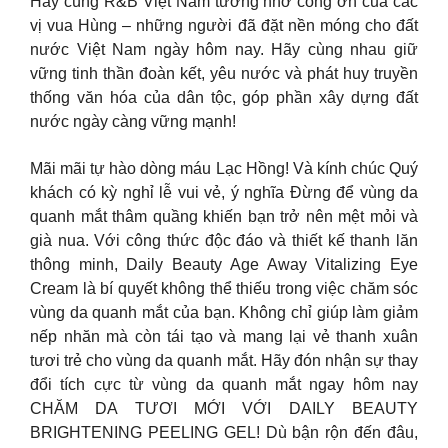
Hãy cùng R&B Việt Nam tưởng nhớ công ơn của các
vị vua Hùng – những người đã đặt nền móng cho đất
nước Việt Nam ngày hôm nay. Hãy cùng nhau giữ
vững tinh thần đoàn kết, yêu nước và phát huy truyền
thống văn hóa của dân tộc, góp phần xây dựng đất
nước ngày càng vững mạnh!
Mãi mãi tự hào dòng máu Lạc Hồng! Và kính chúc Quý
khách có kỳ nghỉ lễ vui vẻ, ý nghĩa Đừng để vùng da
quanh mắt thâm quầng khiến bạn trở nên mệt mỏi và
già nua. Với công thức độc đáo và thiết kế thanh lăn
thông minh, Daily Beauty Age Away Vitalizing Eye
Cream là bí quyết không thể thiếu trong việc chăm sóc
vùng da quanh mắt của bạn. Không chỉ giúp làm giảm
nếp nhăn mà còn tái tạo và mang lại vẻ thanh xuân
tươi trẻ cho vùng da quanh mắt. Hãy đón nhận sự thay
đổi tích cực từ vùng da quanh mắt ngay hôm nay
CHĂM DA TƯƠI MỚI VỚI DAILY BEAUTY
BRIGHTENING PEELING GEL! Dù bận rộn đến đâu,