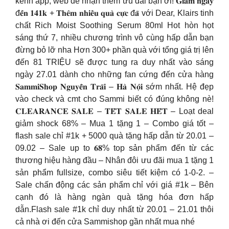
kênh app, web để nhận thêm ưu đãi bạn ơi! 𝐆𝐢𝐚̉𝐦 𝐧𝐠𝐚𝐲
đ𝐞̂́𝐧 𝟏𝟒𝟏𝐤 + 𝐓𝐡𝐞̂𝐦 𝐧𝐡𝐢𝐞̂̀𝐮 𝐪𝐮𝐚̀ 𝐜𝐮̛̣𝐜 đ𝐚̃ với Dear, Klairs tinh
chất Rich Moist Soothing Serum 80ml Hot hòn họt
sáng thứ 7, nhiều chương trình vô cùng hấp dẫn bạn
đừng bỏ lỡ nha Hơn 300+ phần quà với tổng giá trị lên
đến 81 TRIỆU sẽ được tung ra duy nhất vào sáng
ngày 27.01 dành cho những fan cứng đến cửa hàng
𝐒𝐚𝐦𝐦𝐢𝐒𝐡𝐨𝐩 𝐍𝐠𝐮𝐲𝐞̂̃𝐧 𝐓𝐫𝐚̃𝐢 – 𝐇𝐚̀ 𝐍𝐨̣̂𝐢 sớm nhất. Hệ đẹp
vào check và cmt cho Sammi biết có đúng không nè!
𝐂𝐋𝐄𝐀𝐑𝐀𝐍𝐂𝐄 𝐒𝐀𝐋𝐄 – 𝐓𝐄̂́𝐓 𝐒𝐀𝐋𝐄 𝐇𝐄̂́𝐓 – Loạt deal
giảm shock 68% – Mua 1 tặng 1 – Combo giá tốt –
flash sale chỉ #1k + 5000 quà tặng hấp dẫn từ 20.01 –
09.02 – Sale up to 𝟔𝟖% top sản phẩm đến từ các
thương hiệu hàng đầu – Nhân đôi ưu đãi mua 1 tặng 1
sản phẩm fullsize, combo siêu tiết kiệm có 1-0-2. –
Sale chấn động các sản phẩm chỉ với giá #1k – Bên
cạnh đó là hàng ngàn quà tặng hóa đơn hấp
dẫn.Flash sale #1k chỉ duy nhất từ 20.01 – 21.01 thôi
cả nhà ơi đến cửa Sammishop gần nhất mua nhé