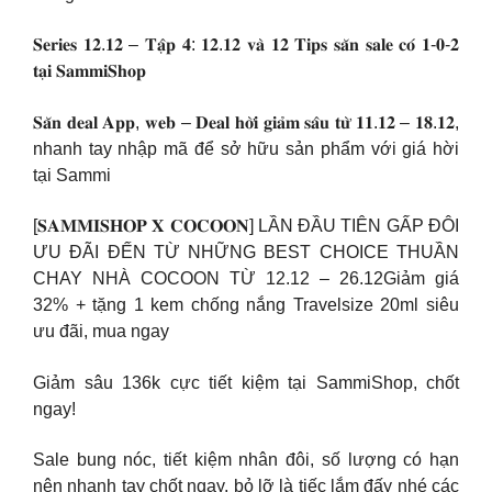
𝐒𝐞𝐫𝐢𝐞𝐬 𝟏𝟐.𝟏𝟐 – 𝐓𝐚̣̂𝐩 𝟒: 𝟏𝟐.𝟏𝟐 𝐯𝐚̀ 𝟏𝟐 𝐓𝐢𝐩𝐬 𝐬𝐚̆𝐧 𝐬𝐚𝐥𝐞 𝐜𝐨́ 𝟏-𝟎-𝟐
𝐭𝐚̣𝐢 𝐒𝐚𝐦𝐦𝐢𝐒𝐡𝐨𝐩
𝐒𝐚̆𝐧 𝐝𝐞𝐚𝐥 𝐀𝐩𝐩, 𝐰𝐞𝐛 – 𝐃𝐞𝐚𝐥 𝐡𝐨̛̀𝐢 𝐠𝐢𝐚̉𝐦 𝐬𝐚̂𝐮 𝐭𝐮̛̀ 𝟏𝟏.𝟏𝟐 – 𝟏𝟖.𝟏𝟐,
nhanh tay nhập mã để sở hữu sản phẩm với giá hời
tại Sammi
[𝐒𝐀𝐌𝐌𝐈𝐒𝐇𝐎𝐏 𝐗 𝐂𝐎𝐂𝐎𝐎𝐍] LẦN ĐẦU TIÊN GẤP ĐÔI
ƯU ĐÃI ĐẾN TỪ NHỮNG BEST CHOICE THUẦN
CHAY NHÀ COCOON TỪ 12.12 – 26.12Giảm giá
32% + tặng 1 kem chống nắng Travelsize 20ml siêu
ưu đãi, mua ngay
Giảm sâu 136k cực tiết kiệm tại SammiShop, chốt
ngay!
Sale bung nóc, tiết kiệm nhân đôi, số lượng có hạn
nên nhanh tay chốt ngay, bỏ lỡ là tiếc lắm đấy nhé các