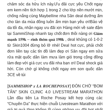
chăm sóc da hữu ích này.Ưu đãi cực yêu Chốt ngay
em kem nền tích hợp 1 trong 2 cho lớp nền mướt mịn,
chống nắng cùng Maybelline nha Săn deal dưỡng ẩm
cho làn da mùa đông luôn ẩm mịn bạn yêu ơi!Bảo vệ
da tối đa, nhận ngay ưu đãi xịn Hàng mới về sale đậm
tại SammiShop nhanh tay chốt đơn thôi nàng ơi 𝐆𝐢𝐚̉𝐦
𝐦𝐚̣𝐧𝐡 𝟏𝟓𝟗𝐤 – 𝐫𝐢𝐧𝐡 𝐭𝐡𝐞̂𝐦 𝐪𝐮𝐚̀ 𝟏𝟗𝟖𝐤 , deal khủng có 1-0-2
từ Skin1004 đừng bỏ lỡ nhé! Deal hot cực, phải chốt
đơn liền tay các tín đồ làm đẹp ơi Săn ngay em sữa
rửa mặt quốc dân làm mưa làm gió trong cộng đồng
làm đẹp với giá cực ưu đãi nha bạn ơi! Deal shock giá
hời. Còn chờ gì không chốt ngay em son quốc dân
3CE về túi
[𝑺𝑨𝑴𝑴𝑰𝑺𝑯𝑶𝑷 𝒙 𝑳𝑨 𝑹𝑶𝑪𝑯𝑬𝑷𝑶𝑺𝑨𝒀] ĐÓN CHỜ “BOM
TẤN” SKIN CLINIC 4.0 LIVESTREAM MARATHON
Lần đầu tiên La Roche Posay kết hợp cùng các
“Chuyên Da” thực hiện chuỗi Livestream Marathon với
giá trị quà tặng khổng lồ cùng những ưu đãi hot nhất