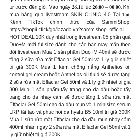
từ trước đến giờ. Vào ngày 𝟐𝟔.𝟏𝟏 lúc 𝟐𝟎:𝟎𝟎 – 𝟎𝟎:𝟎𝟎, Khi
mua hàng qua livestream SKIN CLINIC 4.0 Tại 𝐓𝐚̣𝐢:
Kênh TikTok chính thức của SammiShop:
https://shopii.click/go/lazada.vn?sammishop_official
HOT DEAL 10K duy nhất trong livestream 05 phần quà
Duo+M mới fullsize dành cho các bạn may mắn theo
dõi livestream Mua 1 sản phẩm Duo+M 40ml sẽ được
tặng 2 sữa rửa mặt Effaclar Gel 50ml và 1 ly giữ nhiệt
trị giá 300K Mua 1 kem chống nắng Anthelios oil
control gel cream hoặc Anthelios oil fluid sẽ được tặng
2 sữa rửa mặt Effaclar Gel 50ml và 1 ly giữ nhiệt trị giá
300 Mua 1 sản phẩm tẩy trang cho da dầu hoặc tẩy
trang cho da nhạy cảm sẽ được tặng 1 sữa rửa mặt
Effaclar Gel 50ml cho da dầu mụn và 1 minisize serum
LRP tái tạo và phục hồi da hyalu B5 10ml trị giá 300K
Mua 1 sữa rửa mặt Effaclar cho da dầu mụn nhạy cảm
400ml nhận ngay 2 sữa rửa mặt Effaclar Gel 50ml và 1
ly giữ nhiệt trị giá 300K