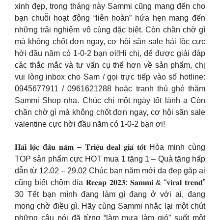
xinh đẹp, trong tháng này Sammi cũng mang đến cho
bạn chuỗi hoạt động “liên hoàn” hứa hẹn mang đến
những trải nghiệm vô cùng đặc biệt. Còn chần chờ gì
mà không chốt đơn ngay, cơ hội săn sale hái lộc cực
hời đầu năm có 1-0-2 bạn ơi!Hi chị, để được giải đáp
các thắc mắc và tư vấn cụ thể hơn về sản phẩm, chị
vui lòng inbox cho Sam / gọi trực tiếp vào số hotline:
0945677911 / 0961621288 hoặc tranh thủ ghé thăm
Sammi Shop nha. Chúc chị một ngày tốt lành ạ Còn
chần chờ gì mà không chốt đơn ngay, cơ hội săn sale
valentine cực hời đầu năm có 1-0-2 bạn ơi!
𝐇𝐚́𝐢 𝐥𝐨̣̂𝐜 đ𝐚̂̀𝐮 𝐧𝐚̆𝐦 – 𝐓𝐫𝐢𝐞̣̂𝐮 𝐝𝐞𝐚𝐥 𝐠𝐢𝐚́ 𝐭𝐨̂́𝐭 Hòa minh cùng
TOP sản phẩm cực HOT mua 1 tặng 1 – Quà tặng hấp
dẫn từ 12.02 – 29.02 Chúc bạn năm mới da đẹp gặp ai
cũng biết chộm día 𝐑𝐞𝐜𝐚𝐩 𝟐𝟎𝟐𝟑: 𝐒𝐚𝐦𝐦𝐢 & “𝐯𝐢𝐫𝐚𝐥 𝐭𝐫𝐞𝐧𝐝”
30 Tết bạn mình đang làm gì đang ở với ai, đang
mong chờ điều gì. Hãy cùng Sammi nhắc lại một chút
những câu nói đã từng “làm mưa làm gió” suốt một