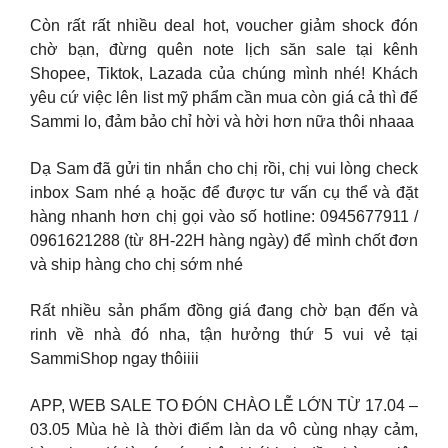
Còn rất rất nhiều deal hot, voucher giảm shock đón
chờ bạn, đừng quên note lịch săn sale tại kênh
Shopee, Tiktok, Lazada của chúng mình nhé! Khách
yêu cứ việc lên list mỹ phẩm cần mua còn giá cả thì để
Sammi lo, đảm bảo chỉ hời và hời hơn nữa thôi nhaaa
Dạ Sam đã gửi tin nhắn cho chị rồi, chị vui lòng check
inbox Sam nhé ạ hoặc để được tư vấn cụ thể và đặt
hàng nhanh hơn chị gọi vào số hotline: 0945677911 /
0961621288 (từ 8H-22H hàng ngày) để mình chốt đơn
và ship hàng cho chị sớm nhé
Rất nhiều sản phẩm đồng giá đang chờ bạn đến và
rinh về nhà đó nha, tận hưởng thứ 5 vui vẻ tại
SammiShop ngay thôiiii
APP, WEB SALE TO ĐÓN CHÀO LỄ LỚN TỪ 17.04 –
03.05 Mùa hè là thời điểm làn da vô cùng nhạy cảm,