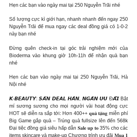
Hẹn các bạn vào ngày mai tại 250 Nguyễn Trãi nhé
Số lượng cực kì giới hạn, nhanh nhanh đến ngay 250
Nguyễn Trãi để mua ngay các deal đồng giá có 1-0-2
này bạn nhé
Đừng quên check-in tại góc trải nghiệm mới của
Bioderma vào khung giờ 10h-11h để nhận quà bạn
nhé
Hẹn các bạn vào ngày mai tại 250 Nguyễn Trãi, Hà
Nội nhé
𝙆-𝘽𝙀𝘼𝙐𝙏𝙔: 𝙎𝘼̆𝙉 𝘿𝙀𝘼𝙇 𝙃𝘼̀𝙉, 𝙉𝙂𝘼̀𝙉 𝙐̛𝙐 Đ𝘼̃𝙄 Bật
mí sương sương cho mọi người vài hoạt động cực
HOT sẽ diễn ra sắp tới: Hơn 400++ 𝐪𝐮𝐚̀ 𝐭𝐚̣̆𝐧𝐠 miễn phí
Big Game gắp quà – Trúng quà fullsize lên đến 568k
Đại tiệc đồng giá siêu hấp dẫn 𝐒𝐚𝐥𝐞 𝐮𝐩 𝐭𝐨 35% cho các
items skincare và make-up Chương trình ưu đãi 𝐌𝐮𝐚 𝟏