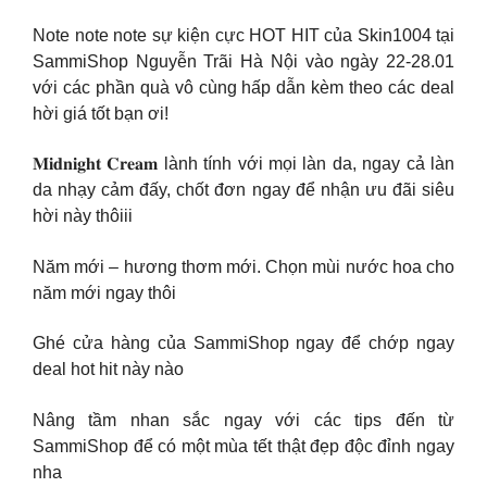
Note note note sự kiện cực HOT HIT của Skin1004 tại
SammiShop Nguyễn Trãi Hà Nội vào ngày 22-28.01
với các phần quà vô cùng hấp dẫn kèm theo các deal
hời giá tốt bạn ơi!
𝐌𝐢𝐝𝐧𝐢𝐠𝐡𝐭 𝐂𝐫𝐞𝐚𝐦 lành tính với mọi làn da, ngay cả làn
da nhạy cảm đấy, chốt đơn ngay để nhận ưu đãi siêu
hời này thôiii
Năm mới – hương thơm mới. Chọn mùi nước hoa cho
năm mới ngay thôi
Ghé cửa hàng của SammiShop ngay để chớp ngay
deal hot hit này nào
Nâng tầm nhan sắc ngay với các tips đến từ
SammiShop để có một mùa tết thật đẹp độc đỉnh ngay
nha