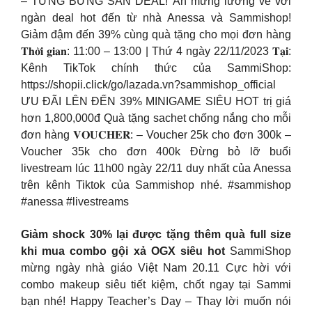
– TƯNG BỪNG SĂN DEAL! Ăn mừng lương về với
ngàn deal hot đến từ nhà Anessa và Sammishop!
Giảm đậm đến 39% cùng quà tặng cho mọi đơn hàng
𝐓𝐡𝐨̛̀𝐢 𝐠𝐢𝐚𝐧: 11:00 – 13:00 | Thứ 4 ngày 22/11/2023 𝐓𝐚̣𝐢:
Kênh TikTok chính thức của SammiShop:
https://shopii.click/go/lazada.vn?sammishop_official
ƯU ĐÃI LÊN ĐẾN 39% MINIGAME SIÊU HOT trị giá
hơn 1,800,000đ Quà tặng sachet chống nắng cho mỗi
đơn hàng 𝐕𝐎𝐔𝐂𝐇𝐄𝐑: – Voucher 25k cho đơn 300k –
Voucher 35k cho đơn 400k Đừng bỏ lỡ buổi
livestream lúc 11h00 ngày 22/11 duy nhất của Anessa
trên kênh Tiktok của Sammishop nhé. #sammishop
#anessa #livestreams
Giảm shock 30% lại được tặng thêm quà full size
khi mua combo gội xả OGX siêu hot
SammiShop
mừng ngày nhà giáo Việt Nam 20.11 Cực hời với
combo makeup siêu tiết kiệm, chốt ngay tại Sammi
bạn nhé! Happy Teacher’s Day – Thay lời muốn nói