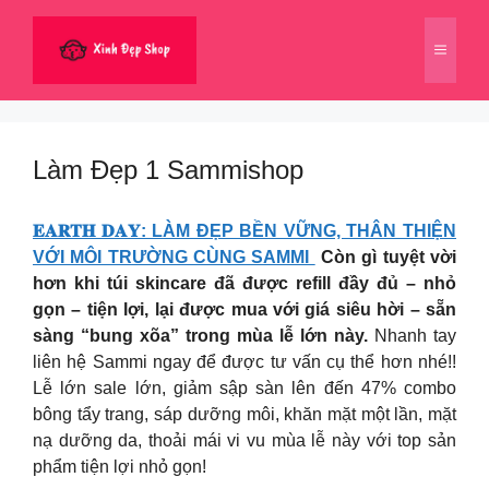
Chuyển
đến
Menu
nội
dung
Làm Đẹp 1 Sammishop
𝐄𝐀𝐑𝐓𝐇 𝐃𝐀𝐘: LÀM ĐẸP BỀN VỮNG, THÂN THIỆN
VỚI MÔI TRƯỜNG CÙNG SAMMI
Còn gì tuyệt vời
hơn khi túi skincare đã được refill đầy đủ – nhỏ
gọn – tiện lợi, lại được mua với giá siêu hời – sẵn
sàng “bung xõa” trong mùa lễ lớn này.
Nhanh tay
liên hệ Sammi ngay để được tư vấn cụ thể hơn nhé!!
Lễ lớn sale lớn, giảm sập sàn lên đến 47% combo
bông tẩy trang, sáp dưỡng môi, khăn mặt một lần, mặt
nạ dưỡng da, thoải mái vi vu mùa lễ này với top sản
phẩm tiện lợi nhỏ gọn!