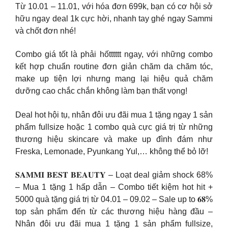
Từ 10.01 – 11.01, với hóa đơn 699k, bạn có cơ hội sở
hữu ngay deal 1k cực hời, nhanh tay ghé ngay Sammi
và chốt đơn nhé!
Combo giá tốt là phải hốtttttt ngay, với những combo
kết hợp chuẩn routine đơn giản chăm da chăm tóc,
make up tiện lợi nhưng mang lại hiệu quả chăm
dưỡng cao chắc chắn không làm bạn thất vọng!
Deal hot hội tụ, nhân đôi ưu đãi mua 1 tặng ngay 1 sản
phẩm fullsize hoặc 1 combo quà cực giá trị từ những
thương hiệu skincare và make up đình đám như
Freska, Lemonade, Pyunkang Yul,… không thể bỏ lỡ!
𝐒𝐀𝐌𝐌𝐈 𝐁𝐄𝐒𝐓 𝐁𝐄𝐀𝐔𝐓𝐘 – Loạt deal giảm shock 68%
– Mua 1 tặng 1 hấp dẫn – Combo tiết kiệm hot hit +
5000 quà tặng giá trị từ 04.01 – 09.02 – Sale up to 𝟔𝟖%
top sản phẩm đến từ các thương hiệu hàng đầu –
Nhân đôi ưu đãi mua 1 tặng 1 sản phẩm fullsize,