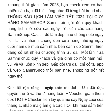
khoảng thời gian năm 2023, bạn check xem có bao
nhiêu câu bạn đã biết cũng như đã từng bắt trend nha.
THÔNG BÁO LỊCH LÀM VIỆC TẾT 2024 TẠI CỬA
HÀNG SAMMISHOP Sammi xin gửi đến quý khách
hàng lịch mở cửa các ngày Tết của các cửa hàng
SammiShop. Các tín đồ làm đẹp mau chóng note ngay
lịch lại và nhanh chóng đến cửa hàng những ngày
cuối năm để mua sắm nha, bên cạnh đó Sammi hiện
đang có rất nhiều chương trình ưu đãi. Một lần nữa
Sammi chúc quý khách và gia đình có một năm mới
vui vẻ và luôn xinh đẹp! Gấp đôi ưu đãi, chỉ có tại app
và web SammiShop thôi bạn nhé, shopping đón tết
ngay thôi!
Đ𝐨́𝐧 𝐭𝐞̂́𝐭 𝐫𝐨̣̂𝐧 𝐫𝐚̀𝐧𝐠 – 𝐧𝐠𝐚̣̂𝐩 𝐭𝐫𝐚̀𝐧 𝐮̛𝐮 đ𝐚̃𝐢 – Ưu đãi độc
quyền thứ 5 và thứ 7 hàng tuần + Voucher giảm thêm
cực HOT + Checkin liền tay quà mê say Ngày cuối của
tháng 1, nhập mã giảm giá cực HOT khi mua sắm trên