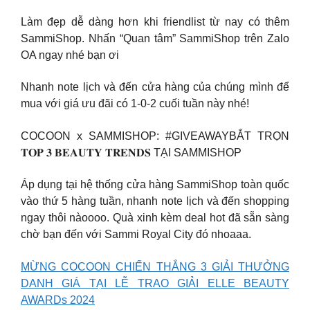
Làm đẹp dễ dàng hơn khi friendlist từ nay có thêm
SammiShop. Nhấn “Quan tâm” SammiShop trên Zalo
OA ngay nhé bạn ơi
Nhanh note lịch và đến cửa hàng của chúng mình để
mua với giá ưu đãi có 1-0-2 cuối tuần này nhé!
COCOON x SAMMISHOP: #GIVEAWAYBẮT TRỌN
𝐓𝐎𝐏 𝟑 𝐁𝐄𝐀𝐔𝐓𝐘 𝐓𝐑𝐄𝐍𝐃𝐒 TẠI SAMMISHOP
Áp dụng tại hệ thống cửa hàng SammiShop toàn quốc
vào thứ 5 hàng tuần, nhanh note lịch và đến shopping
ngay thôi nàoooo. Quà xinh kèm deal hot đã sẵn sàng
chờ bạn đến với Sammi Royal City đó nhoaaa.
MỪNG COCOON CHIẾN THẮNG 3 GIẢI THƯỞNG
DANH GIÁ TẠI LỄ TRAO GIẢI ELLE BEAUTY
AWARDs 2024