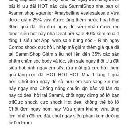
bất kì ưu đãi HOT nào của SammiShop nha bạn ơi
#sammishop #garnier #maybelline #salesalesale Vừa
được giảm 25% vừa được tặng thêm nước hoa hồng
30ml quá đã, lên đơn ngay để sớm nhận được em
toner siêu hot này nha Deal hời sale 40% kèm mua 1
tặng 1 siêu hot App, web sale bung nóc – Rinh ngay
Combo shock cực hời, nhập mã giảm thêm giá quá đã
tại SammiShop Giảm siêu hời lên đến 35% các sản
phẩm chăm sóc body và tóc, săn sale ngay thôi Ưu đãi
siêu hot, rinh ngay em sữa rửa mặt giá cực hời thêm
quà tặng cực đã! HOT HOT HOT: Mua 1 tặng 1 quá
hời. Chốt đơn ngay để sở hữu em son sang xịn mịn
này ngay nha Chống nắng chuẩn xịn bảo vệ làn da
nay có deal hời tại Sammi, chốt ngay đừng bỏ lỡ bạn
ơi!Cực shock, cực shock Hot deal không thể bỏ lỡ
Chốt đơn ngay hôm nay Vừa giảm khủng vừa tặng
lớn, nhân đôi ưu đãi, chốt ngay siêu phẩm kem dưỡng
từ I’m From