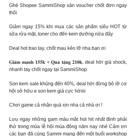
Ghé Shopee SammiShop săn voucher chốt đơn ngay
thôi
Giảm ngay 15% khi mua các sản phẩm siêu HOT từ
sữa rửa mặt, toner cho đến kem dưỡng nữa đấy
Deal hot trao tay, chốt mau kẻo lỡ nha bạn ơi
𝐆𝐢𝐚̉𝐦 𝐦𝐚̣𝐧𝐡 𝟏𝟓𝟓𝐤 + 𝐐𝐮𝐚̀ 𝐭𝐚̣̆𝐧𝐠 𝟐𝟏𝟎𝐤, deal hời giá shock,
nhanh tay chốt ngay tại SammiShop
Son kem sale khủng đến 40%, deal hời đừng bỏ lỡ cơ
hội sở hữu e son kem giá cực hờiiii
Chơi game cả nhận quà xịn nha cả nhà ơi !
Lưu ngay những gam màu mắt hot hit nhất định phải
thử trong mùa lễ hội mùa đông năm nay nhé Cảm ơn
các bạn đã cùng Sammi mang đến một buổi workshop