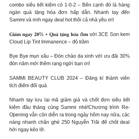
combo siêu tiết kiệm có 1-0-2 – Bên cạnh đó là hàng
ngàn quà tặng hóa đơn hấp dẫn. Nhanh tay đến
Sammi và rinh ngay deal hot thôi cả nhà yêu ơi!
𝐆𝐢𝐚̉𝐦 𝐧𝐠𝐚𝐲 𝟐𝟎% + 𝐐𝐮𝐚̀ 𝐭𝐚̣̆𝐧𝐠 𝐡𝐨́𝐚 đ𝐨̛𝐧 với 3CE Son kem
Cloud Lip Tint Immanence – đỏ trầm
Bye Bye mụn xấu – Đón chào da xinh với ưu đãi 30%
đón năm mới thêm rạng ngời bạn ơi!
SAMMI BEAUTY CLUB 2024 – Đăng kí thành viên
tích điểm đổi quà
Nhanh tay lưu lại mã giảm giá và chốt đơn siêu tiết
kiệm đầu tháng cùng Sammi nhé!Chương trình Re-
Opening vẫn còn diễn ra trong ngày hôm nay nữa, các
nàng nhanh chân ghé 250 Nguyễn Trãi để chốt deal
hời ngay kẻo lỡ.