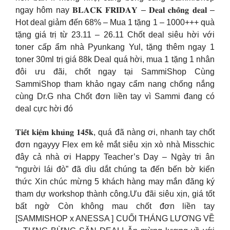
ngay hôm nay 𝐁𝐋𝐀𝐂𝐊 𝐅𝐑𝐈𝐃𝐀𝐘 – 𝐃𝐞𝐚𝐥 𝐜𝐡𝐨̂̀𝐧𝐠 𝐝𝐞𝐚𝐥 –
Hot deal giảm đến 68% – Mua 1 tặng 1 – 1000+++ quà
tặng giá trị từ 23.11 – 26.11 Chốt deal siêu hời với
toner cấp ẩm nhà Pyunkang Yul, tặng thêm ngay 1
toner 30ml trị giá 88k Deal quá hời, mua 1 tặng 1 nhân
đôi ưu đãi, chốt ngay tại SammiShop Cùng
SammiShop tham khảo ngay cẩm nang chống nắng
cùng Dr.G nha Chốt đơn liền tay vì Sammi đang có
deal cực hời đó
𝐓𝐢𝐞̂́𝐭 𝐤𝐢𝐞̣̂𝐦 𝐤𝐡𝐮̉𝐧𝐠 𝟏𝟒𝟓𝐤, quá đã nàng ơi, nhanh tay chốt
đơn ngayyy Flex em kẻ mắt siêu xịn xò nhà Misschic
đây cả nhà ơi Happy Teacher’s Day – Ngày tri ân
“người lái đò” đã dìu dắt chúng ta đến bến bờ kiến
thức Xin chúc mừng 5 khách hàng may mắn đăng ký
tham dự workshop thành công.Ưu đãi siêu xịn, giá tốt
bất ngờ Còn không mau chốt đơn liền tay
[SAMMISHOP x ANESSA ] CUỐI THÁNG LƯƠNG VỀ