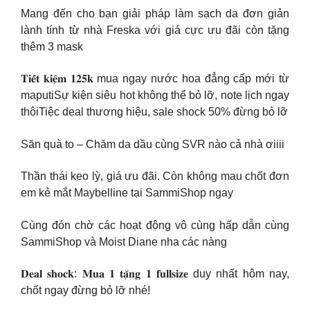
Mang đến cho bạn giải pháp làm sạch da đơn giản
lành tính từ nhà Freska với giá cực ưu đãi còn tặng
thêm 3 mask
𝐓𝐢𝐞̂́𝐭 𝐤𝐢𝐞̣̂𝐦 𝟏𝟐𝟓𝐤 mua ngay nước hoa đẳng cấp mới từ
maputiSự kiện siêu hot không thể bỏ lỡ, note lịch ngay
thôiTiệc deal thương hiệu, sale shock 50% đừng bỏ lỡ
Săn quà to – Chăm da dầu cùng SVR nào cả nhà ơiiii
Thần thái keo lỳ, giá ưu đãi. Còn không mau chốt đơn
em kẻ mắt Maybelline tại SammiShop ngay
Cùng đón chờ các hoạt động vô cùng hấp dẫn cùng
SammiShop và Moist Diane nha các nàng
𝐃𝐞𝐚𝐥 𝐬𝐡𝐨𝐜𝐤: 𝐌𝐮𝐚 𝟏 𝐭𝐚̣̆𝐧𝐠 𝟏 𝐟𝐮𝐥𝐥𝐬𝐢𝐳𝐞 duy nhất hôm nay,
chốt ngay đừng bỏ lỡ nhé!