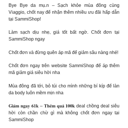
Bye Bye da mụ.n – Sạch khỏe mùa đông cùng
Viaggio, chốt nay để nhận thêm nhiều ưu đãi hấp dẫn
tại SammiShop!
Làm sạch dịu nhẹ, giá tốt bất ngờ. Chốt đơn tại
SammiShop ngay
Chốt đơn và đừng quên áp mã để giảm sâu nàng nhé!
Chốt đơn ngay trên website SammiShop để áp thêm
mã giảm giá siêu hời nha
Mùa đông đã tới, bỏ túi cho mình những bí kíp để làn
da body luôn mềm mịn nha
𝐆𝐢𝐚̉𝐦 𝐧𝐠𝐚𝐲 𝟔𝟏𝐤 – 𝐓𝐡𝐞̂𝐦 𝐪𝐮𝐚̀ 𝟏𝟎𝟎𝐤 deal chồng deal siêu
hời còn chần chừ gì mà không chốt đơn ngay tại
SammiShop