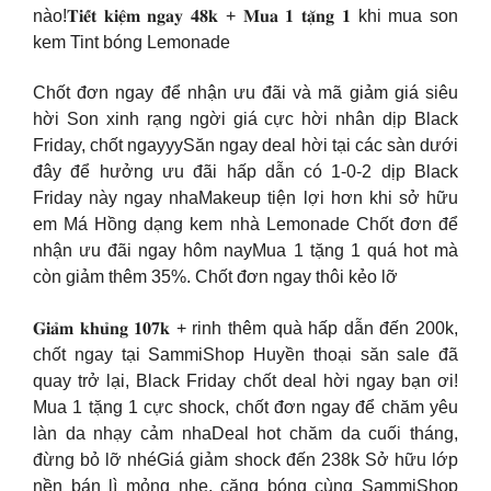
nào!𝐓𝐢𝐞̂́𝐭 𝐤𝐢𝐞̣̂𝐦 𝐧𝐠𝐚𝐲 𝟒𝟖𝐤 + 𝐌𝐮𝐚 𝟏 𝐭𝐚̣̆𝐧𝐠 𝟏 khi mua son
kem Tint bóng Lemonade
Chốt đơn ngay để nhận ưu đãi và mã giảm giá siêu
hời Son xinh rạng ngời giá cực hời nhân dịp Black
Friday, chốt ngayyySăn ngay deal hời tại các sàn dưới
đây để hưởng ưu đãi hấp dẫn có 1-0-2 dịp Black
Friday này ngay nhaMakeup tiện lợi hơn khi sở hữu
em Má Hồng dạng kem nhà Lemonade Chốt đơn để
nhận ưu đãi ngay hôm nayMua 1 tặng 1 quá hot mà
còn giảm thêm 35%. Chốt đơn ngay thôi kẻo lỡ
𝐆𝐢𝐚̉𝐦 𝐤𝐡𝐮̉𝐧𝐠 𝟏𝟎𝟕𝐤 + rinh thêm quà hấp dẫn đến 200k,
chốt ngay tại SammiShop Huyền thoại săn sale đã
quay trở lại, Black Friday chốt deal hời ngay bạn ơi!
Mua 1 tặng 1 cực shock, chốt đơn ngay để chăm yêu
làn da nhạy cảm nhaDeal hot chăm da cuối tháng,
đừng bỏ lỡ nhéGiá giảm shock đến 238k Sở hữu lớp
nền bán lì mỏng nhẹ, căng bóng cùng SammiShop