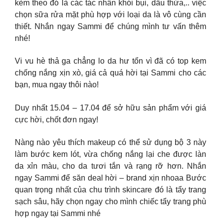
kèm theo đó là các tác nhân khói bụi, dầu thừa,.. việc
chọn sữa rửa mặt phù hợp với loại da là vô cùng cần
thiết. Nhắn ngay Sammi để chúng mình tư vấn thêm
nhé!
Vi vu hè thả ga chẳng lo da hư tổn vì đã có top kem
chống nắng xịn xò, giá cả quá hời tại Sammi cho các
bạn, mua ngay thôi nào!
Duy nhất 15.04 – 17.04 để sở hữu sản phẩm với giá
cực hời, chốt đơn ngay!
Nàng nào yêu thích makeup có thể sử dụng bộ 3 này
làm bước kem lót, vừa chống nắng lại che được làn
da xỉn màu, cho da tươi tắn và rạng rỡ hơn. Nhắn
ngay Sammi để săn deal hời – brand xịn nhoaa Bước
quan trọng nhất của chu trình skincare đó là tẩy trang
sạch sâu, hãy chọn ngay cho mình chiếc tẩy trang phù
hợp ngay tại Sammi nhé