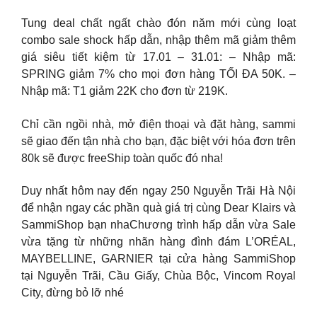
Tung deal chất ngất chào đón năm mới cùng loạt
combo sale shock hấp dẫn, nhập thêm mã giảm thêm
giá siêu tiết kiệm từ 17.01 – 31.01: – Nhập mã:
SPRING giảm 7% cho mọi đơn hàng TỐI ĐA 50K. –
Nhập mã: T1 giảm 22K cho đơn từ 219K.
Chỉ cần ngồi nhà, mở điện thoại và đặt hàng, sammi
sẽ giao đến tận nhà cho bạn, đặc biệt với hóa đơn trên
80k sẽ được freeShip toàn quốc đó nha!
Duy nhất hôm nay đến ngay 250 Nguyễn Trãi Hà Nội
để nhận ngay các phần quà giá trị cùng Dear Klairs và
SammiShop bạn nhaChương trình hấp dẫn vừa Sale
vừa tặng từ những nhãn hàng đình đám L’ORÉAL,
MAYBELLINE, GARNIER tại cửa hàng SammiShop
tại Nguyễn Trãi, Cầu Giấy, Chùa Bộc, Vincom Royal
City, đừng bỏ lỡ nhé