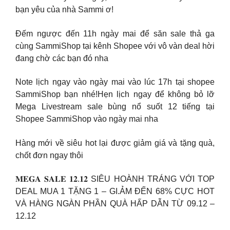
bạn yêu của nhà Sammi ơ!
Đếm ngược đến 11h ngày mai để săn sale thả ga
cùng SammiShop tại kênh Shopee với vô vàn deal hời
đang chờ các bạn đó nha
Note lịch ngay vào ngày mai vào lúc 17h tại shopee
SammiShop bạn nhé!Hẹn lịch ngay để không bỏ lỡ
Mega Livestream sale bùng nổ suốt 12 tiếng tại
Shopee SammiShop vào ngày mai nha
Hàng mới về siêu hot lại được giảm giá và tặng quà,
chốt đơn ngay thôi
𝐌𝐄𝐆𝐀 𝐒𝐀𝐋𝐄 𝟏𝟐.𝟏𝟐 SIÊU HOÀNH TRÁNG VỚI TOP
DEAL MUA 1 TẶNG 1 – GI.ẢM ĐẾN 68% CỰC HOT
VÀ HÀNG NGÀN PHẦN QUÀ HẤP DẪN TỪ 09.12 –
12.12