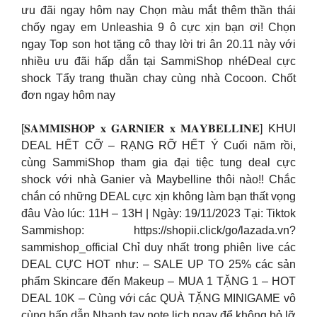
ưu đãi ngay hôm nay Chọn màu mắt thêm thần thái
chốy ngay em Unleashia 9 ô cực xịn bạn ơi! Chọn
ngay Top son hot tặng cô thay lời tri ân 20.11 này với
nhiều ưu đãi hấp dẫn tại SammiShop nhéDeal cực
shock Tẩy trang thuần chay cùng nhà Cocoon. Chốt
đơn ngay hôm nay
[𝐒𝐀𝐌𝐌𝐈𝐒𝐇𝐎𝐏 𝐱 𝐆𝐀𝐑𝐍𝐈𝐄𝐑 𝐱 𝐌𝐀𝐘𝐁𝐄𝐋𝐋𝐈𝐍𝐄] KHUI
DEAL HẾT CỠ – RẠNG RỠ HẾT Ý Cuối năm rồi,
cùng SammiShop tham gia đại tiệc tung deal cực
shock với nhà Ganier và Maybelline thôi nào!! Chắc
chắn có những DEAL cực xịn không làm bạn thất vọng
đâu Vào lúc: 11H – 13H | Ngày: 19/11/2023 Tại: Tiktok
Sammishop: https://shopii.click/go/lazada.vn?
sammishop_official Chỉ duy nhất trong phiên live các
DEAL CỰC HOT như: – SALE UP TO 25% các sản
phẩm Skincare đến Makeup – MUA 1 TẶNG 1 – HOT
DEAL 10K – Cùng với các QUÀ TẶNG MINIGAME vô
cùng hấp dẫn Nhanh tay note lịch ngay để không bỏ lỡ