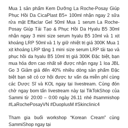
Mua 1 sản phẩm Kem Dưỡng La Roche-Posay Giúp
Phục Hồi Da CicaPlast B5+ 100ml nhận ngay 2 sữa
rửa mặt Effaclar Gel 50ml Mua 1 serum La Roche-
Posay Giúp Tái Tạo & Phục Hồi Da Hyalu B5 30ml
nhận ngay 3 mini size serum hyalu B5 10ml và 1 xịt
khoáng LRP 50ml và 1 ly giữ nhiệt trị giá 300K Mua 1
xịt khoáng LRP tặng 1 mini size serum LRP tái tạo và
phục hồi da hyalu B5 10ml trị giá 300K Đặc biệt, bạn
mua hóa đơn cao nhất sẽ được nhận ngay 1 loa JBL
Go 3 Giảm giá đến 40% nhiều dòng sản phẩm Đặc
biệt bạn sẽ có cơ hội được tư vấn da miễn phí cùng
các Dược Sĩ và KOL ngay tại livestream. Cùng đón
chờ ngay bom tấn livestream này tại TikTokShop của
Sammi từ 20:00 – 0:00 ngày 26.11 nhé #sammishop
#LaRochePosayVN #DuoplusM #Skinclinic4
Tham gia buổi workshop “Korean Cream” cùng
SammiShop ngay tại