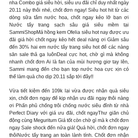
nha Combo giá siêu hời, siêu ưu đãi chỉ duy nhất ngày
20.11 này thôi nhé, chốt đơn ngay! Siêu hot hit từ các
dòng sữa tắm nước hoa, chốt ngay kẻo lỡ bạn ơi
Nước tẩy trang sạch sâu giá siêu mềm tại
SammiShopMá hồng kem Ofelia siêu hot nay được ưu
đãi giá hời chốt ngay kẻo hết deal nàng ơi Giảm sâu
đến 30% hai em nước tẩy trang siêu hot để các nàng
săn sale thả ga luônDeal cực hot, chờ gì mà không
nhanh chốt đơn Ai là fan của mùi hương giơ tay lên,
Sammi mang đến cho bạn top nước hoa cực xịn có
thể làm quà cho dịp 20.11 sắp tới đây!!
Vừa tiết kiệm đến 109k lại vừa được nhận quà siêu
xịn, chốt đơn ngay để kịp nhận ưu đãi ngay thôi nàng
ơi Phấn phủ chống trôi chống nước siêu đỉnh từ nhà
Perfect Diary với giá ưu đãi, chốt ngayThư giãn chủ
động cùng Meguritum Giá tốt còn chờ gì mà k chốt đơn
ngay Sale shock đến nửa giá! Quá hời, chốt đơn ngay
thôiNước tẩy trang an toàn lành tính. Chốt đơn nhận