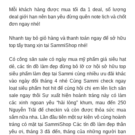
Mỗi khách hàng được mua tối đa 1 deal, số lượng
deal giới hạn nên bạn yêu đừng quên note lịch và chốt
đơn ngay nhé!
Nhanh tay bỏ giỏ hàng và thanh toán ngay để sở hữu
top tẩy trang xịn tại SammiShop nhé!
Có công săn sale có ngày mua mỹ phẩm giá siêu hạt
dẻ, các tín đồ làm đẹp đừng bỏ lỡ cơ hội sở hữu top
siêu phẩm làm đẹp tại Sammi cùng nhiều ưu đãi khác
vào ngày đôi tháng 4 nhé Cùng Sammi check ngay
loạt siêu phẩm hot hit để cùng hội chị em lên lịch săn
sale ngay thôi Sự xuất hiện hoành tráng này có làm
các xinh ngoan yêu “hài lòng” khum, mau đến 250
Nguyễn Trãi để checkin và còn được thỏa sức mua
sắm nữa nha. Lần đầu tiên một sự kiện vô cùng hoành
tráng có mặt tại SammiShop Các tín đồ làm đẹp thân
yêu ơi, tháng 3 đã đến, tháng của những người bạn