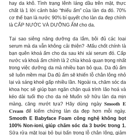
hay da khô. Tình trạng lênh láng dầu trên mặt, thực
chất là 1 lời cảnh báo “thiếu ẩm” của làn da đó. 70%
cơ thể bạn là nước 90% bí quyết cho làn da đẹp chính
là CẤP NƯỚC VÀ DƯỠNG ẨM cho da.
Tại sao siêng năng dưỡng da lắm, bôi đủ các loại
serum mà da vẫn không cải thiện? -Mấu chốt chính là
bạn quên khoá ẩm cho da sau khi xài serum đó. Cấp
nước và khoá ẩm chính là 2 chìa khoá quan trọng nhất
trong việc dưỡng da mà nhiều bạn bỏ qua. Da đủ ẩm
sẽ luôn mềm mại Da đủ ẩm sẽ khiến lỗ chân lông nhỏ
lại và sáng khoẻ gấp nhiều lần. Ngoài ra, chăm sóc da
khoa học sẽ giúp bạn ngăn chặn quá trình lão hoá và
kéo dài tuổi thọ cho da nè Muốn sở hữu làn da mịn
màng, căng mướt tựa? Hãy dùng ngày 𝐒𝐦𝐨𝐨𝐭𝐡 𝐄
𝐂𝐫𝐞𝐚𝐦 để kiểm chứng làn da đẹp hơn mỗi ngày.
Smooth E Babyface Foam công nghệ không bọt
100% Non-ioni, giúp chăm sóc da 3 bước trong 1.
Sữa rửa mặt loại bỏ bụi bẩn trong lỗ chân lông, giảm