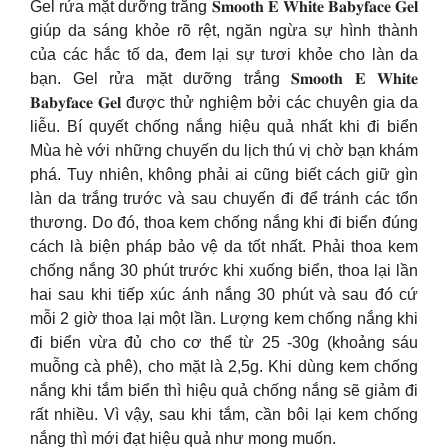
Gel rửa mặt dưỡng trắng 𝐒𝐦𝐨𝐨𝐭𝐡 𝐄 𝐖𝐡𝐢𝐭𝐞 𝐁𝐚𝐛𝐲𝐟𝐚𝐜𝐞 𝐆𝐞𝐥
giúp da sáng khỏe rõ rệt, ngăn ngừa sự hình thành
của các hắc tố da, đem lại sự tươi khỏe cho làn da
bạn. Gel rửa mặt dưỡng trắng 𝐒𝐦𝐨𝐨𝐭𝐡 𝐄 𝐖𝐡𝐢𝐭𝐞
𝐁𝐚𝐛𝐲𝐟𝐚𝐜𝐞 𝐆𝐞𝐥 được thử nghiệm bởi các chuyên gia da
liễu. Bí quyết chống nắng hiệu quả nhất khi đi biển
Mùa hè với những chuyến du lịch thú vị chờ bạn khám
phá. Tuy nhiên, không phải ai cũng biết cách giữ gìn
làn da trắng trước và sau chuyến đi để tránh các tổn
thương. Do đó, thoa kem chống nắng khi đi biển đúng
cách là biện pháp bảo vệ da tốt nhất. Phải thoa kem
chống nắng 30 phút trước khi xuống biển, thoa lại lần
hai sau khi tiếp xúc ánh nắng 30 phút và sau đó cứ
mỗi 2 giờ thoa lại một lần. Lượng kem chống nắng khi
đi biển vừa đủ cho cơ thể từ 25 -30g (khoảng sáu
muỗng cà phê), cho mặt là 2,5g. Khi dùng kem chống
nắng khi tắm biển thì hiệu quả chống nắng sẽ giảm đi
rất nhiều. Vì vậy, sau khi tắm, cần bôi lại kem chống
nắng thì mới đạt hiệu quả như mong muốn.