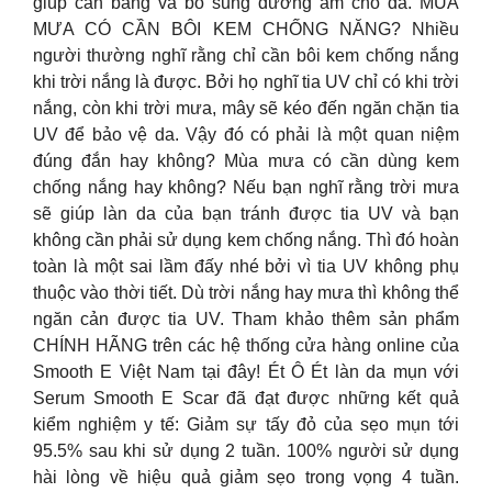
giúp cân bằng và bổ sung dưỡng ẩm cho da. MÙA
MƯA CÓ CẦN BÔI KEM CHỐNG NĂNG? Nhiều
người thường nghĩ rằng chỉ cần bôi kem chống nắng
khi trời nắng là được. Bởi họ nghĩ tia UV chỉ có khi trời
nắng, còn khi trời mưa, mây sẽ kéo đến ngăn chặn tia
UV để bảo vệ da. Vậy đó có phải là một quan niệm
đúng đắn hay không? Mùa mưa có cần dùng kem
chống nắng hay không? Nếu bạn nghĩ rằng trời mưa
sẽ giúp làn da của bạn tránh được tia UV và bạn
không cần phải sử dụng kem chống nắng. Thì đó hoàn
toàn là một sai lầm đấy nhé bởi vì tia UV không phụ
thuộc vào thời tiết. Dù trời nắng hay mưa thì không thể
ngăn cản được tia UV. Tham khảo thêm sản phẩm
CHÍNH HÃNG trên các hệ thống cửa hàng online của
Smooth E Việt Nam tại đây! Ét Ô Ét làn da mụn với
Serum Smooth E Scar đã đạt được những kết quả
kiểm nghiệm y tế: Giảm sự tấy đỏ của sẹo mụn tới
95.5% sau khi sử dụng 2 tuần. 100% người sử dụng
hài lòng về hiệu quả giảm sẹo trong vọng 4 tuần.