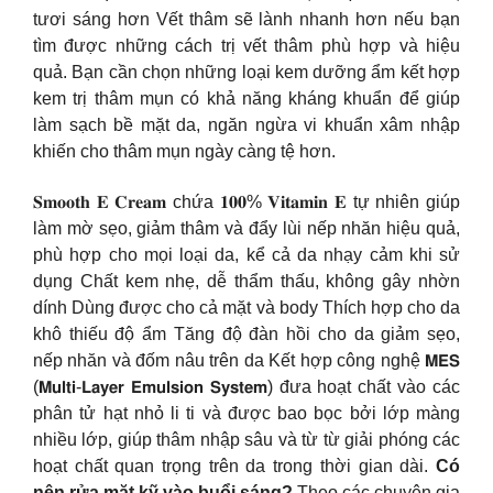
tươi sáng hơn Vết thâm sẽ lành nhanh hơn nếu bạn
tìm được những cách trị vết thâm phù hợp và hiệu
quả. Bạn cần chọn những loại kem dưỡng ẩm kết hợp
kem trị thâm mụn có khả năng kháng khuẩn để giúp
làm sạch bề mặt da, ngăn ngừa vi khuẩn xâm nhập
khiến cho thâm mụn ngày càng tệ hơn.
𝐒𝐦𝐨𝐨𝐭𝐡 𝐄 𝐂𝐫𝐞𝐚𝐦 chứa 𝟏𝟎𝟎% 𝐕𝐢𝐭𝐚𝐦𝐢𝐧 𝐄 tự nhiên giúp
làm mờ sẹo, giảm thâm và đẩy lùi nếp nhăn hiệu quả,
phù hợp cho mọi loại da, kể cả da nhạy cảm khi sử
dụng Chất kem nhẹ, dễ thẩm thấu, không gây nhờn
dính Dùng được cho cả mặt và body Thích hợp cho da
khô thiếu độ ẩm Tăng độ đàn hồi cho da giảm sẹo,
nếp nhăn và đốm nâu trên da Kết hợp công nghệ 𝗠𝗘𝗦
(𝗠𝘂𝗹𝘁𝗶-𝗟𝗮𝘆𝗲𝗿 𝗘𝗺𝘂𝗹𝘀𝗶𝗼𝗻 𝗦𝘆𝘀𝘁𝗲𝗺) đưa hoạt chất vào các
phân tử hạt nhỏ li ti và được bao bọc bởi lớp màng
nhiều lớp, giúp thâm nhập sâu và từ từ giải phóng các
hoạt chất quan trọng trên da trong thời gian dài.
Có
nên rửa mặt kỹ vào buổi sáng?
Theo các chuyên gia