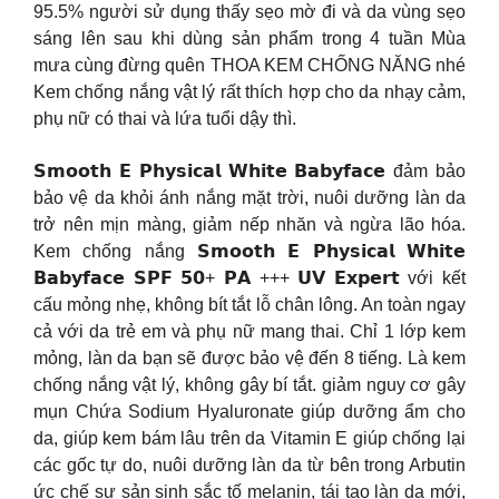
95.5% người sử dụng thấy sẹo mờ đi và da vùng sẹo
sáng lên sau khi dùng sản phẩm trong 4 tuần Mùa
mưa cùng đừng quên THOA KEM CHỐNG NĂNG nhé
Kem chống nắng vật lý rất thích hợp cho da nhạy cảm,
phụ nữ có thai và lứa tuổi dậy thì.
𝗦𝗺𝗼𝗼𝘁𝗵 𝗘 𝗣𝗵𝘆𝘀𝗶𝗰𝗮𝗹 𝗪𝗵𝗶𝘁𝗲 𝗕𝗮𝗯𝘆𝗳𝗮𝗰𝗲 đảm bảo
bảo vệ da khỏi ánh nắng mặt trời, nuôi dưỡng làn da
trở nên mịn màng, giảm nếp nhăn và ngừa lão hóa.
Kem chống nắng 𝗦𝗺𝗼𝗼𝘁𝗵 𝗘 𝗣𝗵𝘆𝘀𝗶𝗰𝗮𝗹 𝗪𝗵𝗶𝘁𝗲
𝗕𝗮𝗯𝘆𝗳𝗮𝗰𝗲 𝗦𝗣𝗙 𝟱𝟬+ 𝗣𝗔 +++ 𝗨𝗩 𝗘𝘅𝗽𝗲𝗿𝘁 với kết
cấu mỏng nhẹ, không bít tắt lỗ chân lông. An toàn ngay
cả với da trẻ em và phụ nữ mang thai. Chỉ 1 lớp kem
mỏng, làn da bạn sẽ được bảo vệ đến 8 tiếng. Là kem
chống nắng vật lý, không gây bí tắt. giảm nguy cơ gây
mụn Chứa Sodium Hyaluronate giúp dưỡng ẩm cho
da, giúp kem bám lâu trên da Vitamin E giúp chống lại
các gốc tự do, nuôi dưỡng làn da từ bên trong Arbutin
ức chế sự sản sinh sắc tố melanin, tái tạo làn da mới,