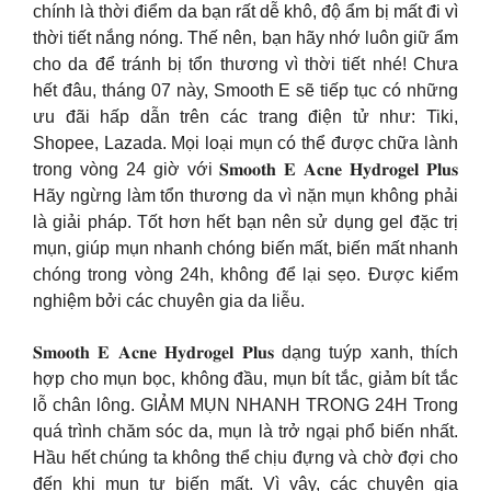
chính là thời điểm da bạn rất dễ khô, độ ẩm bị mất đi vì
thời tiết nắng nóng. Thế nên, bạn hãy nhớ luôn giữ ẩm
cho da để tránh bị tổn thương vì thời tiết nhé! Chưa
hết đâu, tháng 07 này, Smooth E sẽ tiếp tục có những
ưu đãi hấp dẫn trên các trang điện tử như: Tiki,
Shopee, Lazada. Mọi loại mụn có thể được chữa lành
trong vòng 24 giờ với 𝐒𝐦𝐨𝐨𝐭𝐡 𝐄 𝐀𝐜𝐧𝐞 𝐇𝐲𝐝𝐫𝐨𝐠𝐞𝐥 𝐏𝐥𝐮𝐬
Hãy ngừng làm tổn thương da vì nặn mụn không phải
là giải pháp. Tốt hơn hết bạn nên sử dụng gel đặc trị
mụn, giúp mụn nhanh chóng biến mất, biến mất nhanh
chóng trong vòng 24h, không để lại sẹo. Được kiểm
nghiệm bởi các chuyên gia da liễu.
𝐒𝐦𝐨𝐨𝐭𝐡 𝐄 𝐀𝐜𝐧𝐞 𝐇𝐲𝐝𝐫𝐨𝐠𝐞𝐥 𝐏𝐥𝐮𝐬 dạng tuýp xanh, thích
hợp cho mụn bọc, không đầu, mụn bít tắc, giảm bít tắc
lỗ chân lông. GIẢM MỤN NHANH TRONG 24H Trong
quá trình chăm sóc da, mụn là trở ngại phổ biến nhất.
Hầu hết chúng ta không thể chịu đựng và chờ đợi cho
đến khi mụn tự biến mất. Vì vậy, các chuyên gia