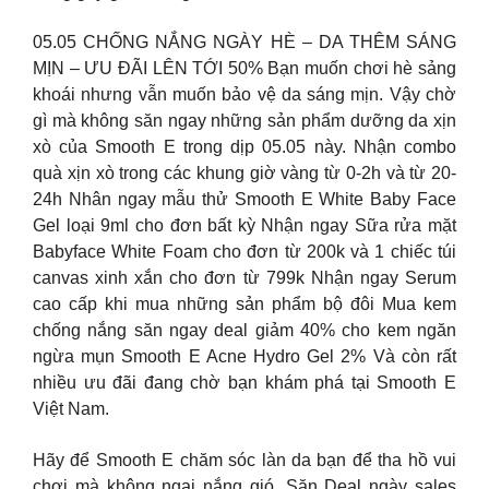
05.05 CHỐNG NẮNG NGÀY HÈ – DA THÊM SÁNG
MỊN – ƯU ĐÃI LÊN TỚI 50% Bạn muốn chơi hè sảng
khoái nhưng vẫn muốn bảo vệ da sáng mịn. Vậy chờ
gì mà không săn ngay những sản phẩm dưỡng da xịn
xò của Smooth E trong dịp 05.05 này. Nhận combo
quà xịn xò trong các khung giờ vàng từ 0-2h và từ 20-
24h Nhân ngay mẫu thử Smooth E White Baby Face
Gel loại 9ml cho đơn bất kỳ Nhận ngay Sữa rửa mặt
Babyface White Foam cho đơn từ 200k và 1 chiếc túi
canvas xinh xắn cho đơn từ 799k Nhận ngay Serum
cao cấp khi mua những sản phẩm bộ đôi Mua kem
chống nắng săn ngay deal giảm 40% cho kem ngăn
ngừa mụn Smooth E Acne Hydro Gel 2% Và còn rất
nhiều ưu đãi đang chờ bạn khám phá tại Smooth E
Việt Nam.
Hãy để Smooth E chăm sóc làn da bạn để tha hồ vui
chơi mà không ngại nắng gió. Săn Deal ngày sales