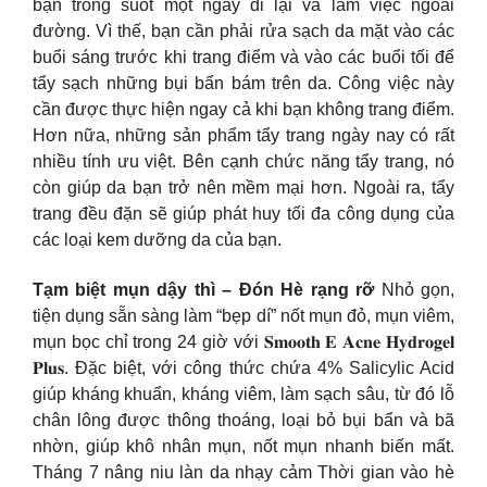
bạn trong suốt một ngày đi lại và làm việc ngoài
đường. Vì thế, bạn cần phải rửa sạch da mặt vào các
buổi sáng trước khi trang điểm và vào các buổi tối để
tẩy sạch những bụi bẩn bám trên da. Công việc này
cần được thực hiện ngay cả khi bạn không trang điểm.
Hơn nữa, những sản phẩm tẩy trang ngày nay có rất
nhiều tính ưu việt. Bên cạnh chức năng tẩy trang, nó
còn giúp da bạn trở nên mềm mại hơn. Ngoài ra, tẩy
trang đều đặn sẽ giúp phát huy tối đa công dụng của
các loại kem dưỡng da của bạn.
Tạm biệt mụn dậy thì – Đón Hè rạng rỡ
Nhỏ gọn,
tiện dụng sẵn sàng làm “bẹp dí” nốt mụn đỏ, mụn viêm,
mụn bọc chỉ trong 24 giờ với 𝐒𝐦𝐨𝐨𝐭𝐡 𝐄 𝐀𝐜𝐧𝐞 𝐇𝐲𝐝𝐫𝐨𝐠𝐞𝐥
𝐏𝐥𝐮𝐬. Đặc biệt, với công thức chứa 4% Salicylic Acid
giúp kháng khuẩn, kháng viêm, làm sạch sâu, từ đó lỗ
chân lông được thông thoáng, loại bỏ bụi bẩn và bã
nhờn, giúp khô nhân mụn, nốt mụn nhanh biến mất.
Tháng 7 nâng niu làn da nhạy cảm Thời gian vào hè