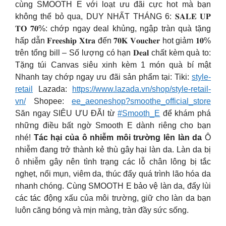
cùng SMOOTH E với loạt ưu đãi cực hot mà bạn
không thể bỏ qua, DUY NHẤT THÁNG 6: 𝐒𝐀𝐋𝐄 𝐔𝐏
𝐓𝐎 𝟕𝟎%: chớp ngay deal khủng, ngập tràn quà tặng
hấp dẫn 𝐅𝐫𝐞𝐞𝐬𝐡𝐢𝐩 𝐗𝐭𝐫𝐚 đến 𝟕𝟎𝐊 𝐕𝐨𝐮𝐜𝐡𝐞𝐫 hot giảm 𝟏𝟎%
trên tổng bill – Số lượng có hạn 𝐃𝐞𝐚𝐥 chất kèm quà to:
Tặng túi Canvas siêu xinh kèm 1 món quà bí mật
Nhanh tay chớp ngay ưu đãi sản phẩm tại: Tiki:
style-
retail
Lazada:
https://www.lazada.vn/shop/style-retail-
vn/
Shopee:
ee_aeoneshop?smoothe_official_store
Săn ngay SIÊU ƯU ĐÃI từ
#Smooth_E
để khám phá
những điều bất ngờ Smooth E dành riêng cho bạn
nhé!
Tác hại của ô nhiễm môi trường lên làn da
Ô
nhiễm đang trở thành kẻ thù gây hại làn da. Làn da bị
ô nhiễm gây nên tình trạng các lỗ chân lông bị tắc
nghẹt, nổi mụn, viêm da, thúc đẩy quá trình lão hóa da
nhanh chóng. Cùng SMOOTH E bảo vệ làn da, đẩy lùi
các tác động xấu của môi trường, giữ cho làn da bạn
luôn căng bóng và mịn màng, tràn đầy sức sống.