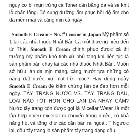
nguy cơ bị mụn trứng cá Toner cân bằng da và se khít
lỗ chân lông. Bổ sung dưỡng ẩm phục hồi độ ẩm cho
da mềm mại và căng mịn cả ngày
. 𝐒𝐦𝐨𝐨𝐭𝐡 𝐄 𝐂𝐫𝐞𝐚𝐦 – 𝐍𝐨. #𝟏 𝐜𝐨𝐬𝐦𝐞 𝐢𝐧 𝐉𝐚𝐩𝐚𝐧 Mỹ phẩm số
1 tại các nhà thuốc Nhật Bản Là một thương hiệu đến
từ Thái, 𝐒𝐦𝐨𝐨𝐭𝐡 𝐄 𝐂𝐫𝐞𝐚𝐦 chinh phục được cả thị
trường mỹ phẩm khó tính xứ phù tang khi liên tục là
sản phẩm bán chạy tại các nhà thuốc Nhật Bản. Muốn
sở hữu làn da mịn màng, căng mướt tựa những cô
nàng đất nước xứ mặt trời mọc? Hãy dùng ngày
𝐒𝐦𝐨𝐨𝐭𝐡 𝐄 𝐂𝐫𝐞𝐚𝐦 để kiểm chứng làn da đẹp hơn mỗi
ngày. TẨY TRANG NƯỚC VS. TẨY TRANG DẦU,
LOẠI NÀO TỐT HƠN CHO LÀN DA NHẠY CẢM?
Nước tẩy trang còn được gọi là Micellar Water, là một
tập hợp nhiều micellar di chuyển trong nước, có khả
năng hút và tống khứ các cặn bẩn ra ngoài. T Ngược
lại, dầu tẩy trang là sản phẩm tẩy trang dạng dầu.