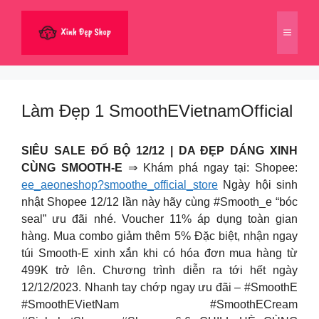
Chuyển
đến
Menu
nội
dung
Làm Đẹp 1 SmoothEVietnamOfficial
SIÊU SALE ĐỔ BỘ 12/12 | DA ĐẸP DÁNG XINH
CÙNG SMOOTH-E
⇒ Khám phá ngay tại: Shopee:
ee_aeoneshop?smoothe_official_store
Ngày hội sinh
nhật Shopee 12/12 lần này hãy cùng #Smooth_e “bóc
seal” ưu đãi nhé. Voucher 11% áp dụng toàn gian
hàng. Mua combo giảm thêm 5% Đặc biệt, nhận ngay
túi Smooth-E xinh xắn khi có hóa đơn mua hàng từ
499K trở lên. Chương trình diễn ra tới hết ngày
12/12/2023. Nhanh tay chớp ngay ưu đãi – #SmoothE
#SmoothEVietNam #SmoothECream