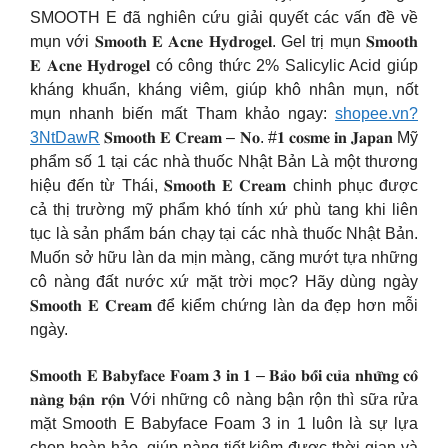
SMOOTH E đã nghiên cứu giải quyết các vấn đề về
mụn với 𝐒𝐦𝐨𝐨𝐭𝐡 𝐄 𝐀𝐜𝐧𝐞 𝐇𝐲𝐝𝐫𝐨𝐠𝐞𝐥. Gel trị mụn 𝐒𝐦𝐨𝐨𝐭𝐡
𝐄 𝐀𝐜𝐧𝐞 𝐇𝐲𝐝𝐫𝐨𝐠𝐞𝐥 có công thức 2% Salicylic Acid giúp
kháng khuẩn, kháng viêm, giúp khô nhân mụn, nốt
mụn nhanh biến mất Tham khảo ngay:
shopee.vn?
3NtDawR
𝐒𝐦𝐨𝐨𝐭𝐡 𝐄 𝐂𝐫𝐞𝐚𝐦 – 𝐍𝐨. #𝟏 𝐜𝐨𝐬𝐦𝐞 𝐢𝐧 𝐉𝐚𝐩𝐚𝐧 Mỹ
phẩm số 1 tại các nhà thuốc Nhật Bản Là một thương
hiệu đến từ Thái, 𝐒𝐦𝐨𝐨𝐭𝐡 𝐄 𝐂𝐫𝐞𝐚𝐦 chinh phục được
cả thị trường mỹ phẩm khó tính xứ phù tang khi liên
tục là sản phẩm bán chạy tại các nhà thuốc Nhật Bản.
Muốn sở hữu làn da mịn màng, căng mướt tựa những
cô nàng đất nước xứ mặt trời mọc? Hãy dùng ngày
𝐒𝐦𝐨𝐨𝐭𝐡 𝐄 𝐂𝐫𝐞𝐚𝐦 để kiểm chứng làn da đẹp hơn mỗi
ngày.
𝐒𝐦𝐨𝐨𝐭𝐡 𝐄 𝐁𝐚𝐛𝐲𝐟𝐚𝐜𝐞 𝐅𝐨𝐚𝐦 𝟑 𝐢𝐧 𝟏 – 𝐁𝐚̉𝐨 𝐛𝐨̂́𝐢 𝐜𝐮̉𝐚 𝐧𝐡𝐮̛̃𝐧𝐠 𝐜𝐨̂
𝐧𝐚̀𝐧𝐠 𝐛𝐚̣̂𝐧 𝐫𝐨̣̂𝐧 Với những cô nàng bận rộn thì sữa rửa
mặt Smooth E Babyface Foam 3 in 1 luôn là sự lựa
chọn hoàn hảo, giúp nàng tiết kiệm được thời gian và