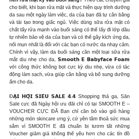
cho biết, khi bạn rửa mặt và thực hiện quy trình dưỡng
da sau một ngày làm việc, da của bạn đã tự cân bằng
và tái tạo trong giấc ngủ. Việc dùng sữa rửa mặt có
chất tẩy rửa mạnh vào buổi sáng có thể lấy đi lớp dầu
tự nhiên bảo vệ da của bạn và có thể gây kích ứng da,
nổi mụn nhất là đối với các bạn có nước da nhạy cảm.
Chính vì vậy, làm da buổi sáng cần một loại sữa rửa
mắt dịu nhẹ cho da, 𝗦𝗺𝗼𝗼𝘁𝗵 𝗘 𝗕𝗮𝗯𝘆𝗳𝗮𝗰𝗲 𝗙𝗼𝗮𝗺
với công thức không bọt cực kỳ dịu nhẹ, vừa có tác
động làm sạch, vừa giúp cân bằng và bổ sung dưỡng
ẩm cho da.
Đ𝗔̣𝗜 𝗛𝗢̣̂𝗜 𝗦𝗜𝗘̂𝗨 𝗦𝗔𝗟𝗘 𝟰.𝟰 Shopping thả ga, Săn
Sale cực đã Ngày hội ưu đãi chỉ có tại SMOOTH E –
VOUCHER CỰC ĐÃ Bạn chỉ cần bỏ vào giỏ hàng
những món skincare ưng ý, cứ yên tâm thoả sức mua
sắm vì SMOOTH E đã chuẩn bị tươm tất những
Voucher giảm giá không thể yêu hơn cho các tín đồ