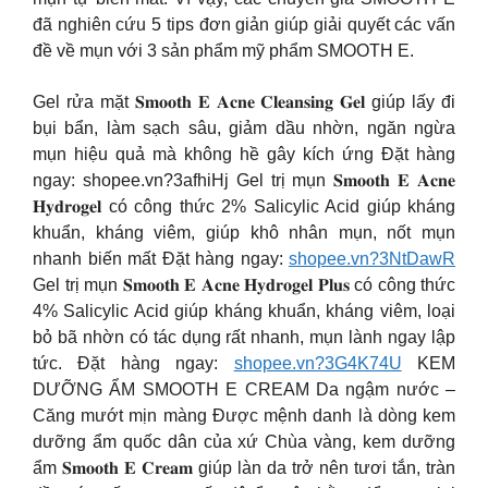
đã nghiên cứu 5 tips đơn giản giúp giải quyết các vấn
đề về mụn với 3 sản phẩm mỹ phẩm SMOOTH E.
Gel rửa mặt 𝐒𝐦𝐨𝐨𝐭𝐡 𝐄 𝐀𝐜𝐧𝐞 𝐂𝐥𝐞𝐚𝐧𝐬𝐢𝐧𝐠 𝐆𝐞𝐥 giúp lấy đi
bụi bẩn, làm sạch sâu, giảm dầu nhờn, ngăn ngừa
mụn hiệu quả mà không hề gây kích ứng Đặt hàng
ngay: shopee.vn?3afhiHj Gel trị mụn 𝐒𝐦𝐨𝐨𝐭𝐡 𝐄 𝐀𝐜𝐧𝐞
𝐇𝐲𝐝𝐫𝐨𝐠𝐞𝐥 có công thức 2% Salicylic Acid giúp kháng
khuẩn, kháng viêm, giúp khô nhân mụn, nốt mụn
nhanh biến mất Đặt hàng ngay:
shopee.vn?3NtDawR
Gel trị mụn 𝐒𝐦𝐨𝐨𝐭𝐡 𝐄 𝐀𝐜𝐧𝐞 𝐇𝐲𝐝𝐫𝐨𝐠𝐞𝐥 𝐏𝐥𝐮𝐬 có công thức
4% Salicylic Acid giúp kháng khuẩn, kháng viêm, loại
bỏ bã nhờn có tác dụng rất nhanh, mụn lành ngay lập
tức. Đặt hàng ngay:
shopee.vn?3G4K74U
KEM
DƯỠNG ẨM SMOOTH E CREAM Da ngậm nước –
Căng mướt mịn màng Được mệnh danh là dòng kem
dưỡng ẩm quốc dân của xứ Chùa vàng, kem dưỡng
ẩm 𝐒𝐦𝐨𝐨𝐭𝐡 𝐄 𝐂𝐫𝐞𝐚𝐦 giúp làn da trở nên tươi tắn, tràn