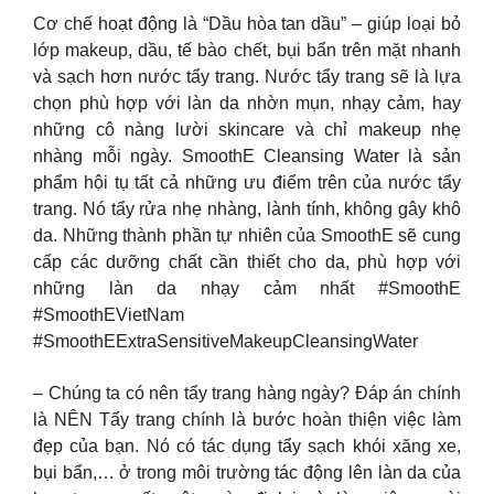
Cơ chế hoạt động là “Dầu hòa tan dầu” – giúp loại bỏ
lớp makeup, dầu, tế bào chết, bụi bẩn trên mặt nhanh
và sạch hơn nước tẩy trang. Nước tẩy trang sẽ là lựa
chọn phù hợp với làn da nhờn mụn, nhạy cảm, hay
những cô nàng lười skincare và chỉ makeup nhẹ
nhàng mỗi ngày. SmoothE Cleansing Water là sản
phẩm hội tụ tất cả những ưu điểm trên của nước tẩy
trang. Nó tẩy rửa nhẹ nhàng, lành tính, không gây khô
da. Những thành phần tự nhiên của SmoothE sẽ cung
cấp các dưỡng chất cần thiết cho da, phù hợp với
những làn da nhạy cảm nhất #SmoothE
#SmoothEVietNam
#SmoothEExtraSensitiveMakeupCleansingWater
– Chúng ta có nên tẩy trang hàng ngày? Đáp án chính
là NÊN Tẩy trang chính là bước hoàn thiện việc làm
đẹp của bạn. Nó có tác dụng tẩy sạch khói xăng xe,
bụi bẩn,… ở trong môi trường tác động lên làn da của