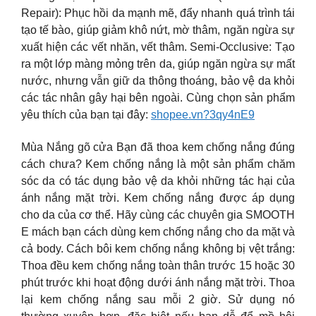
Repair): Phục hồi da mạnh mẽ, đẩy nhanh quá trình tái
tạo tế bào, giúp giảm khô nứt, mờ thâm, ngăn ngừa sự
xuất hiện các vết nhăn, vết thâm. Semi-Occlusive: Tạo
ra một lớp màng mỏng trên da, giúp ngăn ngừa sự mất
nước, nhưng vẫn giữ da thông thoáng, bảo vệ da khỏi
các tác nhân gây hại bên ngoài. Cùng chọn sản phẩm
yêu thích của bạn tại đây:
shopee.vn?3qy4nE9
Mùa Nắng gõ cửa Bạn đã thoa kem chống nắng đúng
cách chưa? Kem chống nắng là một sản phẩm chăm
sóc da có tác dụng bảo vệ da khỏi những tác hại của
ánh nắng mặt trời. Kem chống nắng được áp dụng
cho da của cơ thể. Hãy cùng các chuyên gia SMOOTH
E mách bạn cách dùng kem chống nắng cho da mặt và
cả body. Cách bôi kem chống nắng không bị vệt trắng:
Thoa đều kem chống nắng toàn thân trước 15 hoặc 30
phút trước khi hoạt động dưới ánh nắng mặt trời. Thoa
lại kem chống nắng sau mỗi 2 giờ. Sử dụng nó