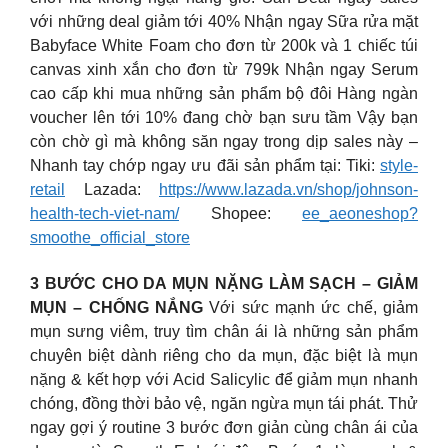
với những deal giảm tới 40% Nhận ngay Sữa rửa mặt
Babyface White Foam cho đơn từ 200k và 1 chiếc túi
canvas xinh xắn cho đơn từ 799k Nhận ngay Serum
cao cấp khi mua những sản phẩm bộ đôi Hàng ngàn
voucher lên tới 10% đang chờ bạn sưu tầm Vậy bạn
còn chờ gì mà không săn ngay trong dịp sales này –
Nhanh tay chớp ngay ưu đãi sản phẩm tại: Tiki:
style-
retail
Lazada:
https://www.lazada.vn/shop/johnson-
health-tech-viet-nam/
Shopee:
ee_aeoneshop?
smoothe_official_store
3 BƯỚC CHO DA MỤN NẶNG LÀM SẠCH – GIẢM
MỤN – CHỐNG NẮNG
Với sức mạnh ức chế, giảm
mụn sưng viêm, truy tìm chân ái là những sản phẩm
chuyên biệt dành riêng cho da mụn, đặc biệt là mụn
nặng & kết hợp với Acid Salicylic để giảm mụn nhanh
chóng, đồng thời bảo vệ, ngăn ngừa mụn tái phát. Thử
ngay gợi ý routine 3 bước đơn giản cùng chân ái của