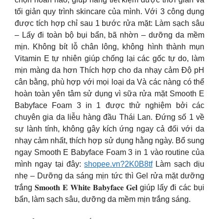
tối giản quy trình skincare của mình. Với 3 công dụng
được tích hợp chỉ sau 1 bước rửa mặt: Làm sạch sâu
– Lấy đi toàn bộ bụi bẩn, bã nhờn – dưỡng da mềm
mịn. Không bít lỗ chân lông, không hình thành mụn
Vitamin E tự nhiên giúp chống lại các gốc tự do, làm
mịn màng da hơn Thích hợp cho da nhạy cảm Độ pH
cân bằng, phù hợp với mọi loại da Và các nàng có thể
hoàn toàn yên tâm sử dụng vì sữa rửa mặt Smooth E
Babyface Foam 3 in 1 được thử nghiệm bởi các
chuyên gia da liễu hàng đầu Thái Lan. Đứng số 1 về
sự lành tính, không gây kích ứng ngay cả đối với da
nhạy cảm nhất, thích hợp sử dụng hằng ngày. Bổ sung
ngay Smooth E Babyface Foam 3 in 1 vào routine của
mình ngay tại đây:
shopee.vn?2K0B8tf
Làm sạch dịu
nhẹ – Dưỡng da sáng mịn tức thì Gel rửa mặt dưỡng
trắng 𝐒𝐦𝐨𝐨𝐭𝐡 𝐄 𝐖𝐡𝐢𝐭𝐞 𝐁𝐚𝐛𝐲𝐟𝐚𝐜𝐞 𝐆𝐞𝐥 giúp lấy đi các bụi
bẩn, làm sạch sâu, dưỡng da mềm mịn trắng sáng.