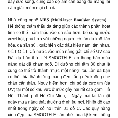
đầy sức sống, cung cấp độ ẩm cân bằng để mang lại
cảm giác mềm mại cho da.
Nhờ công nghệ 𝐌𝐄𝐒 (𝐌𝐮𝐥𝐭𝐢-𝐥𝐚𝐲𝐞𝐫 𝐄𝐦𝐮𝐥𝐬𝐢𝐨𝐧 𝐒𝐲𝐬𝐭𝐞𝐦) –
Hệ thống thẩm thấu đa tầng giúp các thành phần hoạt
tính có thể thẩm thấu vào da sâu hơn, bổ sung nước
vượt trội, phù hợp với những người có làn da khô, lão
hóa, da sần sùi, xuất hiện các dấu hiệu nám, tàn nhan.
/>ÉT Ô ÉT: Cả nước vào mùa nắng gắt, chỉ số UV cao
Đài dự báo thời tiết SMOOTH E xin thông báo mùa
nắng gắt đã chạm ngõ. Đi đường chỉ tầm 30 phút là
cũng có thể trở thành “mực một nắng” rồi. Làn da bạn
có thể chia thành từng mảng đen trắng nếu không che
chắn cẩn thận. Nguy hiểm hơn, chỉ số tia cực tím (tia
UV) tại một số khu vực ở mức gây hại rất cao gồm: Hà
Nội, Thành phố Hồ Chí Minh,… Ngày mai lại là một
ngày mưa nắng thất thường ở nhiều nơi, Nhiệt độ cao
nhất trong ngày có nơi trên 31 độ C. Các quý nàng
xinh đẹp của SMOOTH E cần nhớ thoa kỹ kem chống