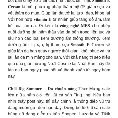
bọt bán chạy số 1 tại các nhà thuốc tại Thái. 𝐒𝐦𝐨𝐨𝐭𝐡 𝐄
𝐂𝐫𝐞𝐚𝐦 là một phương pháp thẩm mỹ để giảm sẹo và
vết thâm do mụn. Giúp làn da trở lại tươi đẹp, khỏe lại
Với hỗn hợp 𝐯𝐢𝐭𝐚𝐦𝐢𝐧 𝐄 tự nhiên giúp tăng độ ẩm, làm
trẻ hóa làn da. Đi kèm là 𝐜𝐨̂𝐧𝐠 𝐧𝐠𝐡𝐞̣̂ 𝐌𝐄𝐒 cho phép
nuôi dưỡng da thẩm thấu vào da bên trong liên tục và
lâu hơn các loại kem dưỡng ẩm thông thường. Kem
dưỡng ẩm, trị rạn, trị thâm sẹo 𝐒𝐦𝐨𝐨𝐭𝐡 𝐄 𝐂𝐫𝐞𝐚𝐦 sẽ
giúp làn da bạn quay ngược thời gian, khôi phục và trả
lại làn da mịn màng cho bạn. Với khả năng trị sẹo hiệu
quả qua giải thưởng No.1 Cosme tại Nhật Bản, hãy để
làn da bạn ngay phục hồi vẻ thanh xuân từ ngay hôm
nay.
𝐂𝐡𝐢𝐥𝐥 𝐁𝐢𝐠 𝐒𝐮𝐦𝐦𝐞𝐫 – 𝐃𝐚 𝐜𝐡𝐮𝐚̂̉𝐧 𝐧𝐚̀𝐧𝐠 𝐓𝐡𝐞𝐫 Mừng sale
lớn giữa năm 𝟔.𝟔 trên tất cả sàn Ting ting! Nếu bạn
nhìn thấy post này, thì đây chính là thông điệp vũ trụ
đang muốn gửi đến bạn đây: Đừng bỏ lỡ 6.6 săn sale
bùng nổ đang diễn ra trên Shopee, Lazada và Tikik