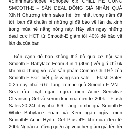
#SinhnhatShopee #Shopee 6.6 CHILL HÈ CÙNG
SMOOTH-E – SĂN DEAL ĐỒNG GIÁ NHẬN QUÀ
XINH Chương trình sales hè lớn nhất trong năm đã
tới, bạn đã chuẩn bị những gì để bảo vệ làn da xinh
trong mùa hè nắng nóng này. Hãy săn ngay những
deal cưc HOT từ Smooth-E giảm tới 40% để bảo vệ
làn da của bạn.
– Bên cạnh đó bạn không thể bỏ qua cơ hội săn
Smooth E Babyface Foam 3 in 1 (30ml) với giá chỉ 6k
khi mua chung với các sản phẩm Combo Chill Hè của
Smooth-E Đặc biệt giờ vàng săn sale: – Flash Sales
0-2h duy nhất 6.6: Tặng combo quà Smooth E VN –
Sữa rửa mặt ngăn ngừa mụn Acne Sensitive
Cleansing Gel và serum khi mua đơn từ 200k – Flash
Sales 20-24h duy nhất 6.6: Tặng combo quà Smooth E
White Babyface Foam và Kem ngăn ngừa mụn
SmoothE Acne Hydro Gel Plus 4% khi mua đơn từ
200k Ngoài ra, đừng quên áp voucher giảm giá lên tới