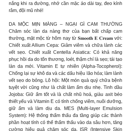
nắng khi ra đường, nhớ cần mặc áo dài tay, đeo kính
râm, đội mũ nhé!
DA MỘC MỊN MÀNG – NGẠI GÌ CAM THƯỜNG
Chăm sóc làn da nàng thơ của bạn bất chấp cam
thường, mặt mộc từ hôm nay từ 𝐒𝐦𝐨𝐨𝐭𝐡 𝐄 𝐂𝐫𝐞𝐚𝐦 với:
Chiết xuất Allium Cepa: Giảm viêm và chữa lành các
vết sẹo. Chiết xuất Centella Asiatica: Có khả năng
phục hồi da do tổn thương, loét, thậm chí là sẹo; tái tạo
làn da mới. Vitamin E tự nhiên (Alpha-Tocopherol):
Chống lại sự khô da và các dấu hiệu lão hóa; làm lành
vết sẹo do bỏng. Lô hội: Một món quà quý chữa bệnh
tuyệt vời cũng như là chất làm ẩm dịu nhẹ. Tinh dầu
Jojoba: Giữ ẩm tốt và là chất nhũ hoá, giàu axit béo
thiết yếu và Vitamin E có tính chống viêm, nuôi dưỡng,
giữ ẩm và làm dịu da. MES (Multi-layer Emulsion
System): Hệ thống thẩm thấu đa tầng giúp các thành
phần hoạt tính có thể thẩm thấu vào da sâu hơn, tăng
cường hiệu quả chăm sóc da. ISR (Intensive Skin