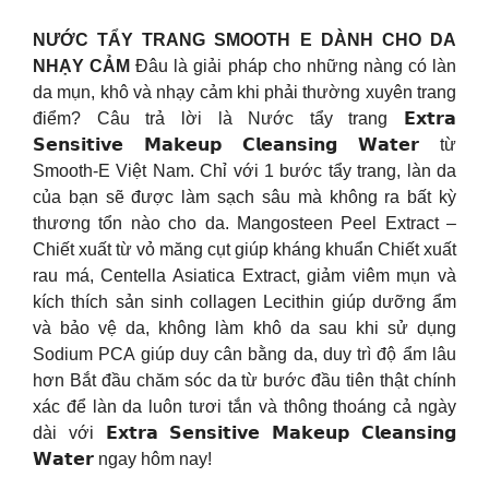
NƯỚC TẨY TRANG SMOOTH E DÀNH CHO DA
NHẠY CẢM
Đâu là giải pháp cho những nàng có làn
da mụn, khô và nhạy cảm khi phải thường xuyên trang
điểm? Câu trả lời là Nước tẩy trang 𝗘𝘅𝘁𝗿𝗮
𝗦𝗲𝗻𝘀𝗶𝘁𝗶𝘃𝗲 𝗠𝗮𝗸𝗲𝘂𝗽 𝗖𝗹𝗲𝗮𝗻𝘀𝗶𝗻𝗴 𝗪𝗮𝘁𝗲𝗿 từ
Smooth-E Việt Nam. Chỉ với 1 bước tẩy trang, làn da
của bạn sẽ được làm sạch sâu mà không ra bất kỳ
thương tổn nào cho da. Mangosteen Peel Extract –
Chiết xuất từ vỏ măng cụt giúp kháng khuẩn Chiết xuất
rau má, Centella Asiatica Extract, giảm viêm mụn và
kích thích sản sinh collagen Lecithin giúp dưỡng ẩm
và bảo vệ da, không làm khô da sau khi sử dụng
Sodium PCA giúp duy cân bằng da, duy trì độ ẩm lâu
hơn Bắt đầu chăm sóc da từ bước đầu tiên thật chính
xác để làn da luôn tươi tắn và thông thoáng cả ngày
dài với 𝗘𝘅𝘁𝗿𝗮 𝗦𝗲𝗻𝘀𝗶𝘁𝗶𝘃𝗲 𝗠𝗮𝗸𝗲𝘂𝗽 𝗖𝗹𝗲𝗮𝗻𝘀𝗶𝗻𝗴
𝗪𝗮𝘁𝗲𝗿 ngay hôm nay!