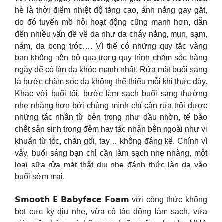
hè là thời điểm nhiệt độ tăng cao, ánh nắng gay gắt,
do đó tuyến mồ hôi hoạt động cũng mạnh hơn, dẫn
đến nhiều vấn đề về da như da cháy nắng, mụn, sạm,
nám, da bong tróc…. Vì thế có những quy tắc vàng
bạn không nên bỏ qua trong quy trình chăm sóc hàng
ngày để có làn da khỏe mạnh nhất. Rửa mặt buổi sáng
là bước chăm sóc da không thể thiếu mỗi khi thức dậy.
Khác với buổi tối, bước làm sạch buổi sáng thường
nhẹ nhàng hơn bởi chúng mình chỉ cần rửa trôi được
những tác nhân từ bên trong như dầu nhờn, tế bào
chêt sản sinh trong đêm hay tác nhân bên ngoài như vi
khuẩn từ tóc, chăn gối, tay… không đáng kể. Chính vì
vậy, buổi sáng bạn chỉ cần làm sạch nhẹ nhàng, một
loại sữa rửa mặt thật dịu nhẹ đánh thức làn da vào
buổi sớm mai.
𝗦𝗺𝗼𝗼𝘁𝗵 𝗘 𝗕𝗮𝗯𝘆𝗳𝗮𝗰𝗲 𝗙𝗼𝗮𝗺 với công thức không
bọt cực kỳ dịu nhẹ, vừa có tác động làm sạch, vừa