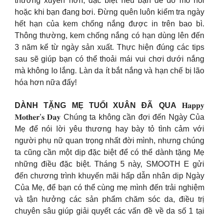
thường xuyên hơn, đặc biệt nếu bạn dễ đổ mồ hôi
hoặc khi bạn đang bơi. Đừng quên luôn kiểm tra ngày
hết hạn của kem chống nắng được in trên bao bì.
Thông thường, kem chống nắng có hạn dùng lên đến
3 năm kể từ ngày sản xuất. Thực hiện đúng các tips
sau sẽ giúp bạn có thể thoải mái vui chơi dưới nắng
mà không lo lắng. Làn da ít bắt nắng và hạn chế bị lão
hóa hơn nữa đấy!
DÀNH TẶNG MẸ TUỔI XUÂN ĐÃ QUA
𝐇𝐚𝐩𝐩𝐲
𝐌𝐨𝐭𝐡𝐞𝐫’𝐬 𝐃𝐚𝐲 Chúng ta không cần đợi đến Ngày Của
Mẹ để nói lời yêu thương hay bày tỏ tình cảm với
người phụ nữ quan trọng nhất đời mình, nhưng chúng
ta cũng cần một dịp đặc biệt để có thể dành tặng Mẹ
những điều đặc biệt. Tháng 5 này, SMOOTH E gửi
đến chương trình khuyến mãi hấp dẫn nhân dịp Ngày
Của Mẹ, để bạn có thể cùng mẹ mình đến trải nghiệm
và tận hưởng các sản phẩm chăm sóc da, điều trị
chuyên sâu giúp giải quyết các vấn đề về da số 1 tại