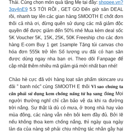
Thái. Cùng chọn món quà tặng Mẹ tại đây:
shopee.vn?
3qy4nE9
5.5 TỚI RỒI , GET GO Đến giờ săn DEAL
rồi, nhanh tay lên các gian hàng SMOOTH E chốt đơn
thôi cả nhà ơi, đừng quên sử dụng các mã giảm độc
quyền để được giảm đến 50% nhé Mua kèm deal sốc
5K Voucher 5K, 15K, 25K, 50K Freeship cho các đơn
hàng E-com Buy 1 get 1sample Tặng túi canvas cho
hóa đơn 555k trở lên Số lượng ưu đãi có hạn săn
được dùng ngay nha bạn ơi. Theo dõi Fanpage để
cập nhật thêm nhiều mã giảm giá mới nhất bạn nhé!
Chào hè cực đã với hàng loạt sản phẩm skincare ưu
đãi ” banh nóc” cùng SMOOTH E thôi 𝐕𝐢̀ 𝐬𝐚𝐨 𝐜𝐡𝐮́𝐧𝐠 𝐭𝐚
𝐜𝐚̂̀𝐧 𝐩𝐡𝐚̉𝐢 𝐬𝐮̛̉ 𝐝𝐮̣𝐧𝐠 𝐤𝐞𝐦 𝐜𝐡𝐨̂́𝐧𝐠 𝐧𝐚̆́𝐧𝐠 𝐭𝐮̛̀ 𝐡𝐚̣ 𝐬𝐚𝐧𝐠 đ𝐨̂𝐧𝐠 Mọi
người thường nghĩ chỉ cần bảo vệ da khi ra đường
trời nắng. Sự thật là dù có mưa, ở trong nhà hay vào
mùa đông, các nàng vẫn nên bôi kem đầy đủ. Bởi lẽ
nếu không thoa kem chống nắng, thì ngày qua ngày
làn da của nàng sẽ phải chịu những tác nhân gây hại