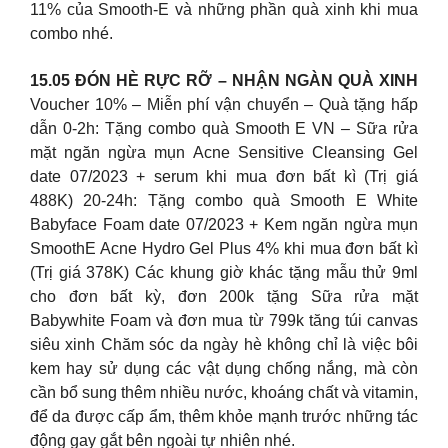
11% của Smooth-E và những phần quà xinh khi mua
combo nhé.
15.05 ĐÓN HÈ RỰC RỠ – NHẬN NGÀN QUÀ XINH
Voucher 10% – Miễn phí vận chuyển – Quà tặng hấp
dẫn 0-2h: Tặng combo quà Smooth E VN – Sữa rửa
mặt ngăn ngừa mụn Acne Sensitive Cleansing Gel
date 07/2023 + serum khi mua đơn bất kì (Trị giá
488K) 20-24h: Tặng combo quà Smooth E White
Babyface Foam date 07/2023 + Kem ngăn ngừa mụn
SmoothE Acne Hydro Gel Plus 4% khi mua đơn bất kì
(Trị giá 378K) Các khung giờ khác tặng mẫu thử 9ml
cho đơn bất kỳ, đơn 200k tặng Sữa rửa mặt
Babywhite Foam và đơn mua từ 799k tăng túi canvas
siêu xinh Chăm sóc da ngày hè không chỉ là việc bôi
kem hay sử dụng các vật dụng chống nắng, mà còn
cần bổ sung thêm nhiều nước, khoáng chất và vitamin,
để da được cấp ẩm, thêm khỏe mạnh trước những tác
động gay gắt bên ngoài tự nhiên nhé.