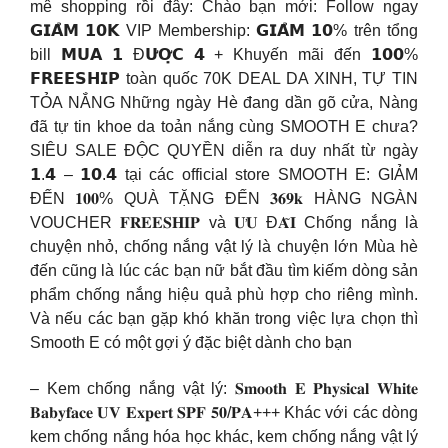
mê shopping rồi đây: Chào bạn mới: Follow ngay
𝗚𝗜𝗔̉𝗠 𝟭𝟬𝗞 VIP Membership: 𝗚𝗜𝗔̉𝗠 𝟭𝟬% trên tổng
bill 𝗠𝗨𝗔 𝟭 Đ𝗨̛𝗢̛̣𝗖 𝟰 + Khuyến mãi đến 𝟭𝟬𝟬%
𝗙𝗥𝗘𝗘𝗦𝗛𝗜𝗣 toàn quốc 70K DEAL DA XINH, TỰ TIN
TỎA NẮNG Những ngày Hè đang dần gõ cửa, Nàng
đã tự tin khoe da toản nắng cùng SMOOTH E chưa?
SIÊU SALE ĐỘC QUYỀN diễn ra duy nhất từ ngày
𝟭.𝟰 – 𝟭𝟬.𝟰 tại các official store SMOOTH E: GIẢM
ĐẾN 𝟏𝟎𝟎% QUÀ TẶNG ĐẾN 𝟑𝟔𝟗𝐤 HÀNG NGÀN
VOUCHER 𝐅𝐑𝐄𝐄𝐒𝐇𝐈𝐏 và 𝐔̛𝐔 Đ𝐀̃𝐈 Chống nắng là
chuyện nhỏ, chống nắng vật lý là chuyện lớn Mùa hè
đến cũng là lúc các bạn nữ bắt đầu tìm kiếm dòng sản
phẩm chống nắng hiệu quả phù hợp cho riêng mình.
Và nếu các bạn gặp khó khăn trong việc lựa chọn thì
Smooth E có một gợi ý đặc biệt dành cho bạn
– Kem chống nắng vật lý: 𝐒𝐦𝐨𝐨𝐭𝐡 𝐄 𝐏𝐡𝐲𝐬𝐢𝐜𝐚𝐥 𝐖𝐡𝐢𝐭𝐞
𝐁𝐚𝐛𝐲𝐟𝐚𝐜𝐞 𝐔𝐕 𝐄𝐱𝐩𝐞𝐫𝐭 𝐒𝐏𝐅 𝟓𝟎/𝐏𝐀+++ Khác với các dòng
kem chống nắng hóa học khác, kem chống nắng vật lý