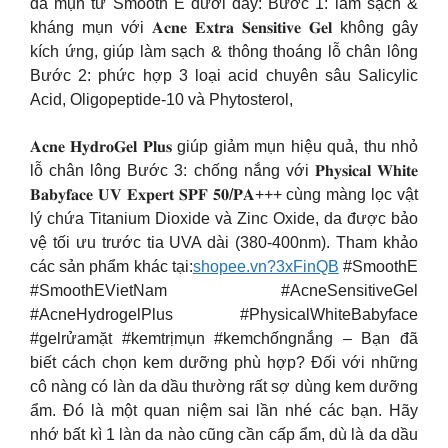
da mụn từ Smooth E dưới đây: Bước 1: làm sạch &
kháng mụn với 𝐀𝐜𝐧𝐞 𝐄𝐱𝐭𝐫𝐚 𝐒𝐞𝐧𝐬𝐢𝐭𝐢𝐯𝐞 𝐆𝐞𝐥 không gây
kích ứng, giúp làm sạch & thông thoáng lỗ chân lông
Bước 2: phức hợp 3 loại acid chuyên sâu Salicylic
Acid, Oligopeptide-10 và Phytosterol,
𝐀𝐜𝐧𝐞 𝐇𝐲𝐝𝐫𝐨𝐆𝐞𝐥 𝐏𝐥𝐮𝐬 giúp giảm mụn hiệu quả, thu nhỏ
lỗ chân lông Bước 3: chống nắng với 𝐏𝐡𝐲𝐬𝐢𝐜𝐚𝐥 𝐖𝐡𝐢𝐭𝐞
𝐁𝐚𝐛𝐲𝐟𝐚𝐜𝐞 𝐔𝐕 𝐄𝐱𝐩𝐞𝐫𝐭 𝐒𝐏𝐅 𝟓𝟎/𝐏𝐀+++ cùng màng lọc vật
lý chứa Titanium Dioxide và Zinc Oxide, da được bảo
vệ tối ưu trước tia UVA dài (380-400nm). Tham khảo
các sản phẩm khác tại:
shopee.vn?3xFinQB
#SmoothE
#SmoothEVietNam #AcneSensitiveGel
#AcneHydrogelPlus #PhysicalWhiteBabyface
#gelrửamặt #kemtrịmụn #kemchốngnắng – Bạn đã
biết cách chọn kem dưỡng phù hợp? Đối với những
cô nàng có làn da dầu thường rất sợ dùng kem dưỡng
ẩm. Đó là một quan niệm sai lần nhé các bạn. Hãy
nhớ bất kì 1 làn da nào cũng cần cấp ẩm, dù là da dầu