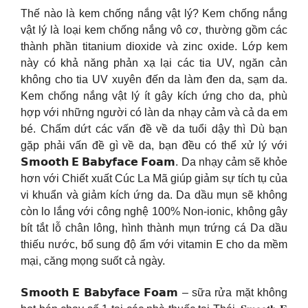
Thế nào là kem chống nắng vật lý? Kem chống nắng
vật lý là loại kem chống nắng vô cơ, thường gồm các
thành phần titanium dioxide và zinc oxide. Lớp kem
này có khả năng phản xạ lại các tia UV, ngăn cản
không cho tia UV xuyên đến da làm đen da, sạm da.
Kem chống nắng vật lý ít gây kích ứng cho da, phù
hợp với những người có làn da nhạy cảm và cả da em
bé. Chấm dứt các vấn đề về da tuổi dậy thì Dù bạn
gặp phải vấn đề gì về da, bạn đều có thể xử lý với
𝗦𝗺𝗼𝗼𝘁𝗵 𝗘 𝗕𝗮𝗯𝘆𝗳𝗮𝗰𝗲 𝗙𝗼𝗮𝗺. Da nhạy cảm sẽ khỏe
hơn với Chiết xuất Cúc La Mã giúp giảm sự tích tụ của
vi khuẩn và giảm kích ứng da. Da dầu mụn sẽ không
còn lo lắng với công nghệ 100% Non-ionic, không gây
bít tắt lỗ chân lông, hình thành mụn trứng cá Da dầu
thiếu nước, bổ sung độ ẩm với vitamin E cho da mềm
mại, căng mọng suốt cả ngày.
𝗦𝗺𝗼𝗼𝘁𝗵 𝗘 𝗕𝗮𝗯𝘆𝗳𝗮𝗰𝗲 𝗙𝗼𝗮𝗺 – sữa rửa mặt không