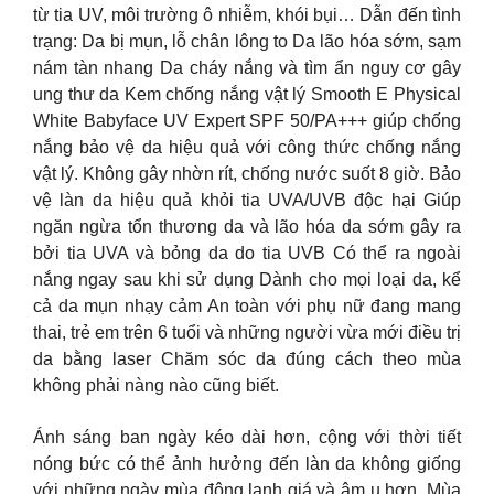
từ tia UV, môi trường ô nhiễm, khói bụi… Dẫn đến tình
trạng: Da bị mụn, lỗ chân lông to Da lão hóa sớm, sạm
nám tàn nhang Da cháy nắng và tìm ẩn nguy cơ gây
ung thư da Kem chống nắng vật lý Smooth E Physical
White Babyface UV Expert SPF 50/PA+++ giúp chống
nắng bảo vệ da hiệu quả với công thức chống nắng
vật lý. Không gây nhờn rít, chống nước suốt 8 giờ. Bảo
vệ làn da hiệu quả khỏi tia UVA/UVB độc hại Giúp
ngăn ngừa tổn thương da và lão hóa da sớm gây ra
bởi tia UVA và bỏng da do tia UVB Có thể ra ngoài
nắng ngay sau khi sử dụng Dành cho mọi loại da, kể
cả da mụn nhạy cảm An toàn với phụ nữ đang mang
thai, trẻ em trên 6 tuổi và những người vừa mới điều trị
da bằng laser Chăm sóc da đúng cách theo mùa
không phải nàng nào cũng biết.
Ánh sáng ban ngày kéo dài hơn, cộng với thời tiết
nóng bức có thể ảnh hưởng đến làn da không giống
với những ngày mùa đông lạnh giá và âm u hơn. Mùa