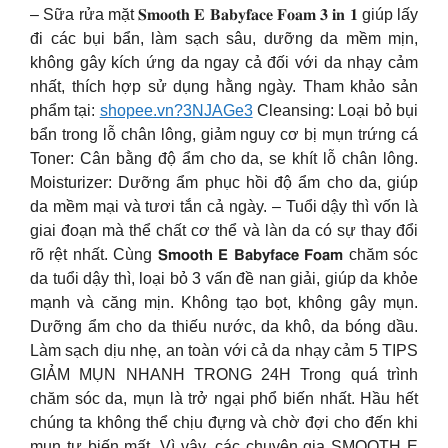
– Sữa rửa mặt 𝐒𝐦𝐨𝐨𝐭𝐡 𝐄 𝐁𝐚𝐛𝐲𝐟𝐚𝐜𝐞 𝐅𝐨𝐚𝐦 𝟑 𝐢𝐧 𝟏 giúp lấy
đi các bụi bẩn, làm sạch sâu, dưỡng da mềm mịn,
không gây kích ứng da ngay cả đối với da nhạy cảm
nhất, thích hợp sử dụng hằng ngày. Tham khảo sản
phẩm tại:
shopee.vn?3NJAGe3
Cleansing: Loại bỏ bụi
bẩn trong lỗ chân lông, giảm nguy cơ bị mụn trứng cá
Toner: Cân bằng độ ẩm cho da, se khít lỗ chân lông.
Moisturizer: Dưỡng ẩm phục hồi độ ẩm cho da, giúp
da mềm mại và tươi tắn cả ngày. – Tuổi dậy thì vốn là
giai đoạn mà thể chất cơ thể và làn da có sự thay đổi
rõ rệt nhất. Cùng 𝗦𝗺𝗼𝗼𝘁𝗵 𝗘 𝗕𝗮𝗯𝘆𝗳𝗮𝗰𝗲 𝗙𝗼𝗮𝗺 chăm sóc
da tuổi dậy thì, loại bỏ 3 vấn đề nan giải, giúp da khỏe
mạnh và căng mịn. Không tạo bọt, không gây mụn.
Dưỡng ẩm cho da thiếu nước, da khô, da bóng dầu.
Làm sạch dịu nhẹ, an toàn với cả da nhạy cảm 5 TIPS
GIẢM MỤN NHANH TRONG 24H Trong quá trình
chăm sóc da, mụn là trở ngại phổ biến nhất. Hầu hết
chúng ta không thể chịu đựng và chờ đợi cho đến khi
mụn tự biến mất. Vì vậy, các chuyên gia SMOOTH E