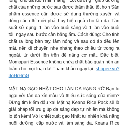
lông, cho da luôn mịn màng “”Lót đường”” giúp dưỡng
chất của những bước sau được thẩm thấu tốt hơn Sản
phẩm essence cần được sử dụng thường xuyên và
đúng cách thì mới phát huy hiệu quả cho làn da. Tần
suất sử dụng: 1 lần vào buổi sáng và 1 lần vào buổi
tối, ngay sau bước cân bằng ẩm. Cách dùng: Cho tinh
chất ra lòng bàn tay, làm nóng và sau đó áp đều lên
mặt, nên di chuyển nhẹ nhàng theo chiều từ trong ra
ngoài, từ dưới lên trên để nâng cơ mặt. Đặc biệt,
Momopuri Essence không chứa chất bảo quản nên an
toàn cho mọi loại da! Tham khảo ngay tại:
shopee.vn?
3oHrHmG
MẶT NẠ GẠO NHẬT CHO LÀN DA RẠNG RỠ Bạn lo
ngại với làn da xỉn màu và thiếu sức sống của mình?
Đừng tìm kiếm đâu xa! Mặt nạ Keana Rice Pack sẽ là
giải pháp tối ưu giúp da sáng đẹp tự nhiên mà không
lo tốn kém! Với chiết xuất gạo Nhật tự nhiên khả năng
nuôi dưỡng, cấp nước và làm sáng da, Keana Rice