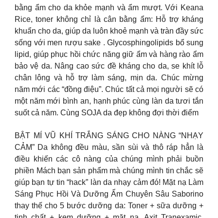
bằng ẩm cho da khỏe mạnh và ẩm mượt. Với Keana
Rice, toner không chỉ là cân bằng ẩm: Hỗ trợ kháng
khuẩn cho da, giúp da luôn khoẻ mạnh và tràn đầy sức
sống với men rượu sake . Glycosphingolipids bổ sung
lipid, giúp phục hồi chức năng giữ ẩm và hàng rào ẩm
bảo vệ da. Nâng cao sức đề kháng cho da, se khít lỗ
chân lông và hỗ trợ làm sáng, mịn da. Chúc mừng
năm mới các “đồng điệu”. Chúc tất cả mọi người sẽ có
một năm mới bình an, hạnh phúc cùng làn da tươi tắn
suốt cả năm. Cùng SOJA da đẹp không đợi thời điểm
BẬT MÍ VŨ KHÍ TRẮNG SÁNG CHO NÀNG “NHẠY
CẢM” Da không đều màu, sần sùi và thô ráp hẳn là
điều khiến các cô nàng của chúng mình phải buồn
phiền Mách bạn sản phẩm mà chúng mình tin chắc sẽ
giúp bạn tự tin “hack” làn da nhạy cảm đó! Mặt nạ Làm
Sáng Phục Hồi Và Dưỡng Ẩm Chuyên Sâu Saborino
thay thế cho 5 bước dưỡng da: Toner + sữa dưỡng +
tinh chất + kem dưỡng + mặt nạ. Axit Tranexamic,