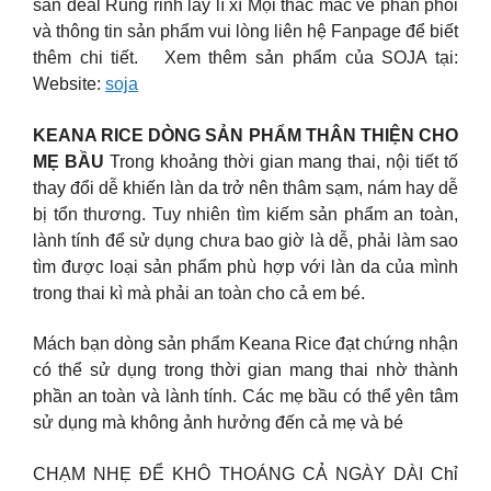
săn deal Rủng rỉnh lấy lì xì Mọi thắc mắc về phân phối
và thông tin sản phẩm vui lòng liên hệ Fanpage để biết
thêm chi tiết. ​ ​ Xem thêm sản phẩm của SOJA tại:
Website:
soja
KEANA RICE DÒNG SẢN PHẨM THÂN THIỆN CHO
MẸ BẦU
Trong khoảng thời gian mang thai, nội tiết tố
thay đổi dễ khiến làn da trở nên thâm sạm, nám hay dễ
bị tổn thương. Tuy nhiên tìm kiếm sản phẩm an toàn,
lành tính để sử dụng chưa bao giờ là dễ, phải làm sao
tìm được loại sản phẩm phù hợp với làn da của mình
trong thai kì mà phải an toàn cho cả em bé.
Mách bạn dòng sản phẩm Keana Rice đạt chứng nhận
có thể sử dụng trong thời gian mang thai nhờ thành
phần an toàn và lành tính. Các mẹ bầu có thể yên tâm
sử dụng mà không ảnh hưởng đến cả mẹ và bé
CHẠM NHẸ ĐỂ KHÔ THOÁNG CẢ NGÀY DÀI Chỉ