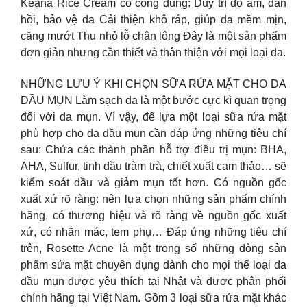
Keana Rice Cream có công dụng:​ Duy trì độ ẩm, đàn
hồi, bảo vệ da​ Cải thiện khô ráp, giúp da mềm mịn,
căng mướt​ Thu nhỏ lỗ chân lông​ Đây là một sản phẩm
đơn giản nhưng cần thiết và thân thiện với mọi loại da.​
NHỮNG LƯU Ý KHI CHỌN SỮA RỬA MẶT CHO DA
DẦU MỤN Làm sạch da là một bước cực kì quan trọng
đối với da mụn. Vì vậy, để lựa một loại sữa rửa mặt
phù hợp cho da dầu mụn cần đáp ứng những tiêu chí
sau: Chứa các thành phần hỗ trợ điều trị mụn: BHA,
AHA, Sulfur, tinh dầu tràm trà, chiết xuất cam thảo… sẽ
kiểm soát dầu và giảm mụn tốt hơn. Có nguồn gốc
xuất xứ rõ ràng: nên lựa chọn những sản phẩm chính
hãng, có thương hiệu và rõ ràng về nguồn gốc xuất
xứ, có nhãn mác, tem phụ… Đáp ứng những tiêu chí
trên, Rosette Acne là một trong số những dòng sản
phẩm sửa mặt chuyên dụng dành cho mọi thể loại da
dầu mụn được yêu thích tại Nhật và được phân phối
chính hãng tại Việt Nam. Gồm 3 loại sữa rửa mặt khác