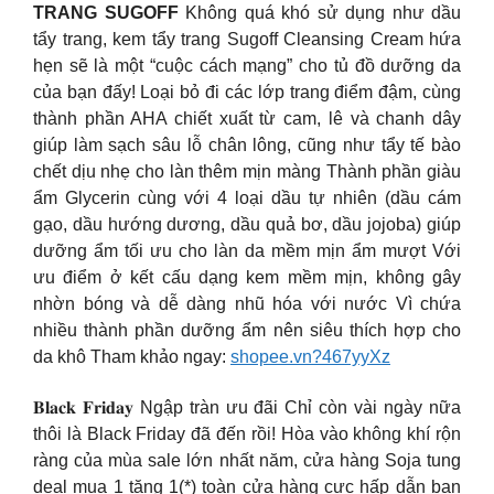
TRANG SUGOFF
Không quá khó sử dụng như dầu
tẩy trang, kem tẩy trang Sugoff Cleansing Cream hứa
hẹn sẽ là một “cuộc cách mạng” cho tủ đồ dưỡng da
của bạn đấy! Loại bỏ đi các lớp trang điểm đậm, cùng
thành phần AHA chiết xuất từ cam, lê và chanh dây
giúp làm sạch sâu lỗ chân lông, cũng như tẩy tế bào
chết dịu nhẹ cho làn thêm mịn màng Thành phần giàu
ẩm Glycerin cùng với 4 loại dầu tự nhiên (dầu cám
gạo, dầu hướng dương, dầu quả bơ, dầu jojoba) giúp
dưỡng ẩm tối ưu cho làn da mềm mịn ẩm mượt Với
ưu điểm ở kết cấu dạng kem mềm mịn, không gây
nhờn bóng và dễ dàng nhũ hóa với nước Vì chứa
nhiều thành phần dưỡng ẩm nên siêu thích hợp cho
da khô Tham khảo ngay:
shopee.vn?467yyXz
𝐁𝐥𝐚𝐜𝐤 𝐅𝐫𝐢𝐝𝐚𝐲 Ngập tràn ưu đãi Chỉ còn vài ngày nữa
thôi là Black Friday đã đến rồi! Hòa vào không khí rộn
ràng của mùa sale lớn nhất năm, cửa hàng Soja tung
deal mua 1 tặng 1(*) toàn cửa hàng cực hấp dẫn bạn