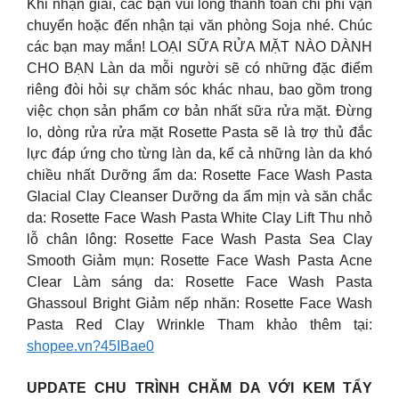
Khi nhận giải, các bạn vui lòng thanh toán chi phí vận
chuyển hoặc đến nhận tại văn phòng Soja nhé. Chúc
các bạn may mắn! LOẠI SỮA RỬA MẶT NÀO DÀNH
CHO BẠN Làn da mỗi người sẽ có những đặc điểm
riêng đòi hỏi sự chăm sóc khác nhau, bao gồm trong
việc chọn sản phẩm cơ bản nhất sữa rửa mặt. Đừng
lo, dòng rửa rửa mặt Rosette Pasta sẽ là trợ thủ đắc
lực đáp ứng cho từng làn da, kể cả những làn da khó
chiều nhất Dưỡng ẩm da: Rosette Face Wash Pasta
Glacial Clay Cleanser Dưỡng da ẩm mịn và săn chắc
da: Rosette Face Wash Pasta White Clay Lift Thu nhỏ
lỗ chân lông: Rosette Face Wash Pasta Sea Clay
Smooth Giảm mụn: Rosette Face Wash Pasta Acne
Clear Làm sáng da: Rosette Face Wash Pasta
Ghassoul Bright Giảm nếp nhăn: Rosette Face Wash
Pasta Red Clay Wrinkle Tham khảo thêm tại:
shopee.vn?45IBae0
UPDATE CHU TRÌNH CHĂM DA VỚI KEM TẨY