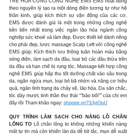
TRẺ HÓA CÙNG CÔNG NGHỆ EMS EMS hoạt động
theo nguyên lý tạo ra một dòng điện tương tự như hệ
thần kinh, giúp kích thích sự vận động của các cơ.
EMS được đánh giá là một trong những công nghệ
tiên tiến nhất trong việc ngăn lão hóa ngành công
nghiệp sức khoẻ và làm đẹp. Được thiết kế dành riêng
cho phái đẹp, lược massage Scalp Left với công nghệ
EMS giúp: Kích thích lưu thông tuần hoàn máu bằng
sóng điện, làm sạch da đầu, loại bỏ các dầu thừa trên
da đầu và hạn chế bị rụng tóc. Massage kết hợp công
nghệ EMS giúp hấp thu tốt dưỡng chất vào sâu trong
da, ngăn ngừa mụn, loại bỏ bã nhờn và nâng cơ hiệu
quả, ngăn tình trạng da chảy xệ, lão hóa. Da săn chắc,
tóc dày mượt, tinh thần thư thái “”bảo bối”” của chị em
đây rồi Tham khảo ngay:
shopee.vn?3JyiQuU
QUY TRÌNH LÀM SẠCH CHO NÀNG LỖ CHÂN
LÔNG TO
Lỗ chân lông to không những khiến nàng
mất tự tin mà còn khiến làn da dễ bít tắc, mụn dễ xuất