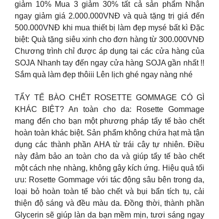
giảm 10% Mua 3 giảm 30% tất cả sản phẩm Nhận
ngay giảm giá 2.000.000VNĐ và quà tặng trị giá đến
500.000VNĐ khi mua thiết bị làm đẹp mysé bất kì Đặc
biệt: Quà tặng siêu xinh cho đơn hàng từ 300.000VNĐ
Chương trình chỉ được áp dụng tại các cửa hàng của
SOJA Nhanh tay đến ngay cửa hàng SOJA gần nhất !!
Sắm quà làm đẹp thôiii Lên lịch ghé ngay nàng nhé
TẨY TẾ BÀO CHẾT ROSETTE GOMMAGE CÓ GÌ
KHÁC BIỆT? An toàn cho da: Rosette Gommage
mang đến cho bạn một phương pháp tẩy tế bào chết
hoàn toàn khác biệt. Sản phẩm không chứa hạt mà tận
dụng các thành phần AHA từ trái cây tự nhiên. Điều
này đảm bảo an toàn cho da và giúp tẩy tế bào chết
một cách nhẹ nhàng, không gây kích ứng. Hiệu quả tối
ưu: Rosette Gommage với tác động sâu bên trong da,
loại bỏ hoàn toàn tế bào chết và bụi bẩn tích tụ, cải
thiện độ sáng và đều màu da. Đồng thời, thành phần
Glycerin sẽ giúp làn da bạn mềm mịn, tươi sáng ngay