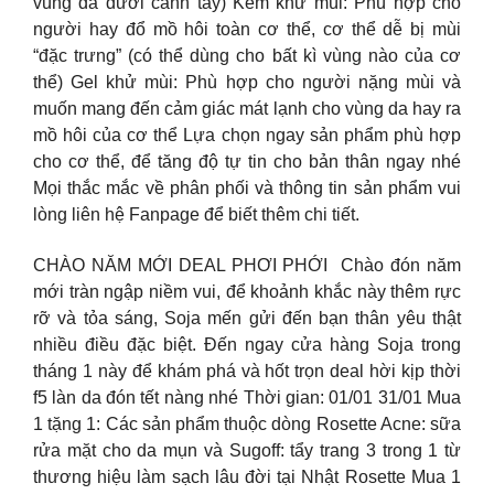
vùng da dưới cánh tay) Kem khử mùi: Phù hợp cho
người hay đổ mồ hôi toàn cơ thể, cơ thể dễ bị mùi
“đặc trưng” (có thể dùng cho bất kì vùng nào của cơ
thể) Gel khử mùi: Phù hợp cho người nặng mùi và
muốn mang đến cảm giác mát lạnh cho vùng da hay ra
mồ hôi của cơ thể Lựa chọn ngay sản phẩm phù hợp
cho cơ thể, để tăng độ tự tin cho bản thân ngay nhé
Mọi thắc mắc về phân phối và thông tin sản phẩm vui
lòng liên hệ Fanpage để biết thêm chi tiết. ​
CHÀO NĂM MỚI DEAL PHƠI PHỚI ️ Chào đón năm
mới tràn ngập niềm vui, để khoảnh khắc này thêm rực
rỡ và tỏa sáng, Soja mến gửi đến bạn thân yêu thật
nhiều điều đặc biệt. Đến ngay cửa hàng Soja trong
tháng 1 này để khám phá và hốt trọn deal hời kịp thời
f5 làn da đón tết nàng nhé Thời gian: 01/01 31/01 Mua
1 tặng 1: Các sản phẩm thuộc dòng Rosette Acne: sữa
rửa mặt cho da mụn và Sugoff: tẩy trang 3 trong 1 từ
thương hiệu làm sạch lâu đời tại Nhật Rosette Mua 1