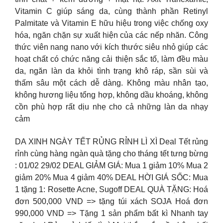
Vitamin C giúp sáng da, cùng thành phần Retinyl
Palmitate và Vitamin E hữu hiệu trong việc chống oxy
hóa, ngăn chặn sự xuất hiện của các nếp nhăn. Công
thức viên nang nano với kích thước siêu nhỏ giúp các
hoạt chất có chức năng cải thiện sắc tố, làm đều màu
da, ngăn làn da khỏi tình trạng khô ráp, sần sùi và
thấm sâu một cách dễ dàng. Không màu nhân tạo,
không hương liệu tổng hợp, không dầu khoáng, không
cồn phù hợp rất dịu nhẹ cho cả những làn da nhạy
cảm
DA XINH NGÀY TẾT RỦNG RỈNH LÌ XÌ Deal Tết rủng
rỉnh cùng hàng ngàn quà tặng cho tháng tết tưng bừng
: 01/02 29/02 DEAL GIẢM GIÁ: Mua 1 giảm 10% Mua 2
giảm 20% Mua 4 giảm 40% DEAL HỜI GIÁ SỐC: Mua
1 tặng 1: Rosette Acne, Sugoff DEAL QUÀ TẶNG: Hoá
đơn 500,000 VND => tặng túi xách SOJA Hoá đơn
990,000 VND => Tặng 1 sản phẩm bất kì Nhanh tay