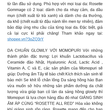
từ lần đầu sử dụng. Phù hợp với mọi loại da: Rosette
Gommage có 2 loại: dành cho da nhạy cảm, da dầu
mụn (chiết xuất từ trà xanh) và dành cho da thường,
da khô (chiết xuất từ đậu nành lên men tự nhiên), đảm
bảo đáp ứng nhu cầu của từng loại da. Đặc biệt, giá
cả lại cực kì phải chăng! Tham khảo ngay tại:
shopee.vn?3oZQ3rY
DA CHUẨN GLOWLY VỚI MOMOPURI Với những
thành phần đặc trưng: Lợi khuẩn Lactobacillus và
Ceramide đào Nhật, Hyaluronic Acid, Lactic Acid ,
Vitamin A, C và E, các sản phẩm của Momopuri sẽ
giúp: Dưỡng ẩm Tẩy tế bào chết Kích thích sản sinh tế
bào mới Se khít lỗ chân lông Da sáng hồng hào Bạn
vừa muốn sở hữu những sản phẩm dưỡng da chất
lượng vừa giúp bạn có làn da sáng hồng glowly thì
Momopuri là lựa chọn hàng đầu đó nha! GIÁNG SINH
ẤM ÁP CÙNG “ROSETTE ALL RED” Hòa vào không
khí giáng sinh rộn ràng, Rosette mang đến cho bạn