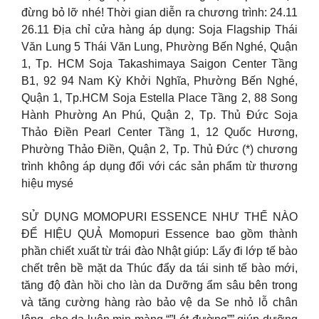
đừng bỏ lỡ nhé! Thời gian diễn ra chương trình: 24.11
26.11 Địa chỉ cửa hàng áp dụng: Soja Flagship Thái
Văn Lung 5 Thái Văn Lung, Phường Bến Nghé, Quận
1, Tp. HCM Soja Takashimaya Saigon Center Tầng
B1, 92 94 Nam Kỳ Khởi Nghĩa, Phường Bến Nghé,
Quận 1, Tp.HCM Soja Estella Place Tầng 2, 88 Song
Hành Phường An Phú, Quận 2, Tp. Thủ Đức Soja
Thảo Điền Pearl Center Tầng 1, 12 Quốc Hương,
Phường Thảo Điền, Quận 2, Tp. Thủ Đức (*) chương
trình không áp dụng đối với các sản phẩm từ thương
hiệu mysé
SỬ DỤNG MOMOPURI ESSENCE NHƯ THẾ NÀO
ĐỂ HIỆU QUẢ Momopuri Essence bao gồm thành
phần chiết xuất từ trái đào Nhật giúp: Lấy đi lớp tế bào
chết trên bề mặt da Thúc đẩy da tái sinh tế bào mới,
tăng độ đàn hồi cho làn da Dưỡng ẩm sâu bên trong
và tăng cường hàng rào bảo vệ da Se nhỏ lỗ chân