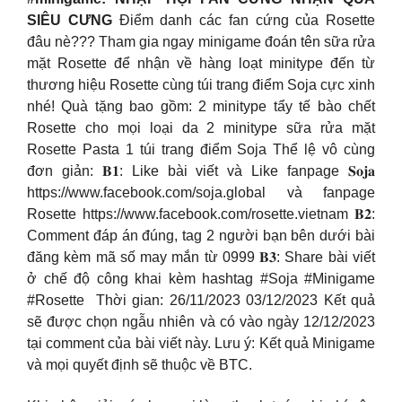
SIÊU CƯNG
Điểm danh các fan cứng của Rosette
đâu nè??? Tham gia ngay minigame đoán tên sữa rửa
mặt Rosette để nhận về hàng loạt minitype đến từ
thương hiệu Rosette cùng túi trang điểm Soja cực xinh
nhé! Quà tặng bao gồm: 2 minitype tẩy tế bào chết
Rosette cho mọi loại da 2 minitype sữa rửa mặt
Rosette Pasta 1 túi trang điểm Soja Thể lệ vô cùng
đơn giản: 𝐁𝟏: Like bài viết và Like fanpage 𝐒𝐨𝐣𝐚
https://www.facebook.com/soja.global và fanpage
Rosette https://www.facebook.com/rosette.vietnam 𝐁𝟐:
Comment đáp án đúng, tag 2 người bạn bên dưới bài
đăng kèm mã số may mắn từ 0999 𝐁𝟑: Share bài viết
ở chế độ công khai kèm hashtag #Soja #Minigame
#Rosette ️️ Thời gian: 26/11/2023 03/12/2023 Kết quả
sẽ được chọn ngẫu nhiên và có vào ngày 12/12/2023
tại comment của bài viết này. Lưu ý: Kết quả Minigame
và mọi quyết định sẽ thuộc về BTC.