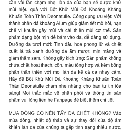
cần vài lần chạm nhẹ, làn da của bạn sẽ được khử
mùi hiệu quả với Bột Khử Mùi Đá Khoáng Kháng
Khuẩn Toàn Thân Deonatulle. Công dụng ưu việt: Với
thành phần đá khoáng Alum giúp giảm tiết mồ hôi, hạn
chế vi khuẩn gây mùi và cải thiện mùi cơ thể. Sản
phẩm dạng bột mịn dễ bám vào da, dễ dàng sử dụng.
Dưỡng da tươi mới: Tinh dầu hoa phong lữ và chiết
xuất lá trà xanh dưỡng da ẩm mượt, mịn màng và
giảm thâm sạm. Không gây kích ứng: Sản phẩm không
chứa chất hoạt thạch, cồn, màu tổng hợp và kèm bông
phấn thân thiện với mọi làn da kể cả da nhạy cảm.
Hãy để Bột Khử Mùi Đá Khoáng Kháng Khuẩn Toàn
Thân Deonatulle chạm nhẹ nhàng cho bạn tự tin tỏa
sáng! Mọi thắc mắc về phân phối và thông tin sản
phẩm vui lòng liên hệ Fanpage để biết thêm chi tiết. ​
MÙA ĐÔNG CÓ NÊN TẨY DA CHẾT KHÔNG? Vào
mùa đông, nhiệt độ thấp và sự thay đổi của độ ẩm
khiến làn da của chúng ta gặp tình trạng thiếu nước,