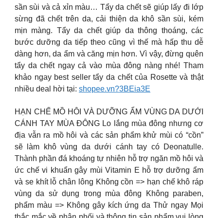
sần sùi và cả xỉn màu… Tẩy da chết sẽ giúp lấy đi lớp
sừng đã chết trên da, cải thiện da khô sần sùi, kém
mịn màng. Tẩy da chết giúp da thông thoáng, các
bước dưỡng da tiếp theo cũng vì thế mà hấp thu dễ
dàng hơn, da ẩm và căng mịn hơn. Vì vậy, đừng quên
tẩy da chết ngay cả vào mùa đông nàng nhé! Tham
khảo ngay best seller tẩy da chết của Rosette và thật
nhiều deal hời tại:
shopee.vn?3BEia3E
HẠN CHẾ MỒ HÔI VÀ DƯỠNG ẨM VÙNG DA DƯỚI
CÁNH TAY MÙA ĐÔNG Lo lắng mùa đông nhưng cơ
địa vẫn ra mồ hôi và các sản phẩm khử mùi có “cồn”
sẽ làm khô vùng da dưới cánh tay có Deonatulle.
Thành phần đá khoáng tự nhiên hỗ trợ ngăn mồ hôi và
ức chế vi khuẩn gây mùi Vitamin E hỗ trợ dưỡng ẩm
và se khít lỗ chân lông Không cồn => hạn chế khô ráp
vùng da sử dụng trong mùa đông Không paraben,
phẩm màu => Không gây kích ứng da Thử ngay Mọi
thắc mắc về phân phối và thông tin sản phẩm vui lòng