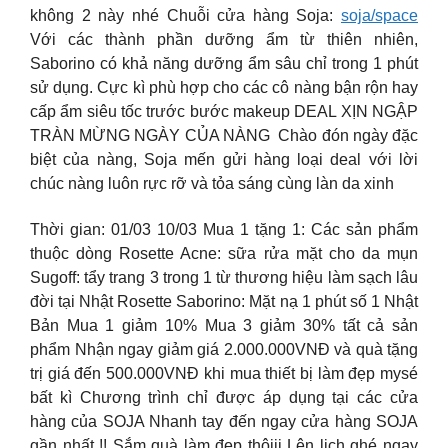
không 2 này nhé Chuỗi cửa hàng Soja:
soja/space
Với các thành phần dưỡng ẩm từ thiên nhiên,
Saborino có khả năng dưỡng ẩm sâu chỉ trong 1 phút
sử dụng. Cực kì phù hợp cho các cô nàng bận rộn hay
cấp ẩm siêu tốc trước bước makeup DEAL XỊN NGẬP
TRÀN MỪNG NGÀY CỦA NÀNG ️ Chào đón ngày đặc
biệt của nàng, Soja mến gửi hàng loại deal với lời
chúc nàng luôn rực rỡ và tỏa sáng cùng làn da xinh
Thời gian: 01/03 10/03 Mua 1 tặng 1: Các sản phẩm
thuộc dòng Rosette Acne: sữa rửa mặt cho da mụn
Sugoff: tẩy trang 3 trong 1 từ thương hiệu làm sạch lâu
đời tại Nhật Rosette Saborino: Mặt nạ 1 phút số 1 Nhật
Bản Mua 1 giảm 10% Mua 3 giảm 30% tất cả sản
phẩm Nhận ngay giảm giá 2.000.000VNĐ và quà tặng
trị giá đến 500.000VNĐ khi mua thiết bị làm đẹp mysé
bất kì Chương trình chỉ được áp dụng tại các cửa
hàng của SOJA Nhanh tay đến ngay cửa hàng SOJA
gần nhất !! Sắm quà làm đẹp thôiii Lên lịch ghé ngay