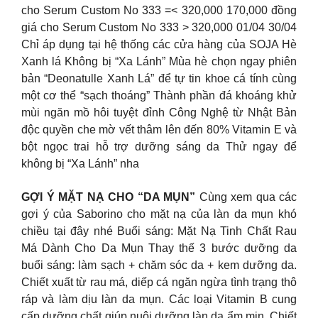
cho Serum Custom No 333 =< 320,000 170,000 đồng
giá cho Serum Custom No 333 > 320,000 01/04 30/04
Chỉ áp dụng tại hệ thống các cửa hàng của SOJA Hè
Xanh lá Không bị “Xa Lánh” Mùa hè chọn ngay phiên
bản “Deonatulle Xanh Lá” để tự tin khoe cá tính cùng
một cơ thể “sạch thoáng” Thành phần đá khoáng khử
mùi ngăn mồ hôi tuyệt đỉnh Công Nghệ từ Nhật Bản
độc quyền che mờ vết thâm lên đến 80% Vitamin E và
bột ngọc trai hỗ trợ dưỡng sáng da Thử ngay để
không bị “Xa Lánh” nha
GỢI Ý MẶT NẠ CHO “DA MỤN”
Cùng xem qua các
gợi ý của Saborino cho mặt nạ của làn da mụn khó
chiều tại đây nhé Buổi sáng: Mặt Nạ Tinh Chất Rau
Má Dành Cho Da Mụn Thay thế 3 bước dưỡng da
buổi sáng: làm sạch + chăm sóc da + kem dưỡng da.
Chiết xuất từ rau má, diếp cá ngăn ngừa tình trạng thô
ráp và làm dịu làn da mụn. Các loại Vitamin B cung
cấp dưỡng chất giúp nuôi dưỡng làn da ẩm mịn. Chiết