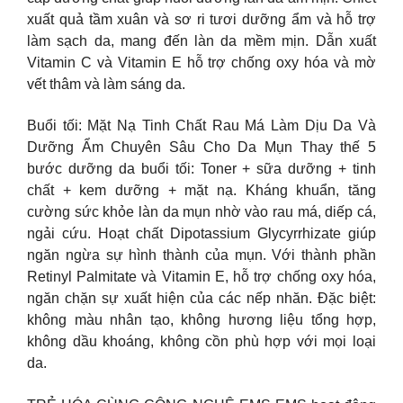
xuất quả tầm xuân và sơ ri tươi dưỡng ẩm và hỗ trợ
làm sạch da, mang đến làn da mềm mịn. Dẫn xuất
Vitamin C và Vitamin E hỗ trợ chống oxy hóa và mờ
vết thâm và làm sáng da.
Buổi tối: Mặt Nạ Tinh Chất Rau Má Làm Dịu Da Và
Dưỡng Ẩm Chuyên Sâu Cho Da Mụn Thay thế 5
bước dưỡng da buổi tối: Toner + sữa dưỡng + tinh
chất + kem dưỡng + mặt nạ. Kháng khuẩn, tăng
cường sức khỏe làn da mụn nhờ vào rau má, diếp cá,
ngải cứu. Hoạt chất Dipotassium Glycyrrhizate giúp
ngăn ngừa sự hình thành của mụn. Với thành phần
Retinyl Palmitate và Vitamin E, hỗ trợ chống oxy hóa,
ngăn chặn sự xuất hiện của các nếp nhăn. Đặc biệt:
không màu nhân tạo, không hương liệu tổng hợp,
không dầu khoáng, không cồn phù hợp với mọi loại
da.