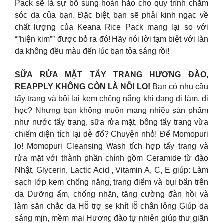
Pack sẽ là sự bổ sung hoàn hảo cho quy trình chăm
sóc da của bạn. Đặc biệt, bạn sẽ phải kinh ngạc về
chất lượng của Keana Rice Pack mang lại so với
“”hiện kim”” được bỏ ra đó! Hãy nói lời tạm biệt với làn
da không đều màu đến lúc bạn tỏa sáng rồi!
SỮA RỬA MẶT TẨY TRANG HƯƠNG ĐÀO,
REAPPLY KHÔNG CÒN LÀ NỖI LO!
Bạn có nhu cầu
tẩy trang và bôi lại kem chống nắng khi đang đi làm, đi
học? Nhưng bạn không muốn mang nhiều sản phẩm
như nước tẩy trang, sữa rửa mặt, bông tẩy trang vừa
chiếm diện tích lại dễ đổ? Chuyện nhỏ! Để Momopuri
lo! Momopuri Cleansing Wash tích hợp tẩy trang và
rửa mặt với thành phần chính gồm Ceramide từ đào
Nhật, Glycerin, Lactic Acid , Vitamin A, C, E giúp: Làm
sạch lớp kem chống nắng, trang điểm và bụi bẩn trên
da Dưỡng ẩm, chống nhăn, tăng cường đàn hồi và
làm săn chắc da Hỗ trợ se khít lỗ chân lông Giúp da
sáng mịn, mềm mại Hương đào tự nhiên giúp thư giãn