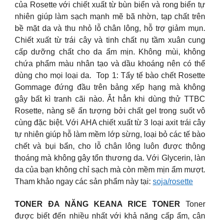
của Rosette với chiết xuất từ bùn biển và rong biển tự
nhiên giúp làm sạch mạnh mẽ bã nhờn, tạp chất trên
bề mặt da và thu nhỏ lỗ chân lông, hỗ trợ giảm mụn.
Chiết xuất từ trái cây và tinh chất nụ tầm xuân cung
cấp dưỡng chất cho da ẩm mịn. Không mùi, không
chứa phẩm màu nhân tạo và dầu khoáng nên có thể
dùng cho mọi loại da. ️ Top 1: Tẩy tế bào chết Rosette
Gommage đứng đầu trên bảng xếp hạng mà không
gây bất kì tranh cãi nào. Ắt hẳn khi dùng thử TTBC
Rosette, nàng sẽ ấn tượng bởi chất gel trong suốt vô
cùng đặc biệt. Với AHA chiết xuất từ 3 loại axit trái cây
tự nhiên giúp hỗ làm mềm lớp sừng, loại bỏ các tế bào
chết và bụi bẩn, cho lỗ chân lông luôn được thông
thoáng mà không gây tổn thương da. Với Glycerin, làn
da của bạn không chỉ sạch mà còn mềm mịn ẩm mượt.
Tham khảo ngay các sản phẩm này tại:
soja/rosette
TONER ĐA NĂNG KEANA RICE TONER
Toner
được biết đến nhiều nhất với khả năng cấp ẩm, cân