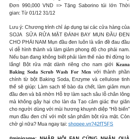
Đơn 990,000 VND => Tặng Saborino túi lớn Thời
gian: Từ 01/12 31/12
Lưu ý: Chương trình chỉ áp dụng tại các cửa hàng của
SOJA ​ SỬA RỬA MẶT ĐÁNH BAY MỤN ĐẦU ĐEN
CHO PHÁI NAM Mụn đầu đen luôn là vấn đề đau đầu
vì dễ hình thành và làm giảm phong độ cho phái nam.
Nếu bạn đang không biết phải làm thế nào thì đừng lo
lắng! Bột rửa mặt dành riêng cho nam giới 𝐊𝐞𝐚𝐧𝐚
𝐁𝐚𝐤𝐢𝐧𝐠 𝐒𝐨𝐝𝐚 𝐒𝐜𝐫𝐮𝐛 𝐖𝐚𝐬𝐡 𝐅𝐨𝐫 𝐌𝐞𝐧 với thành phần
chính từ bột Baking Soda, Enzyme và cellulose tinh
thể sẽ giúp: Làm sạch tế bào da chết, làm giảm mụn
đầu đen và bã nhờn Hỗ trợ làm sạch sâu lỗ chân lông
mà không gây hại cho làn da Tạo cảm giác thư giãn
cho người dùng với mùi hương khuynh diệp “Hồ biến”
mụn đầu đen chỉ với một sản phẩm bột rửa mặt. Còn
chờ gì nữa? Mua ngay tại:
shopee.vn?42fT5FS
#minigame: NHẬP HỘI FAN CỨNG NHẬN QUÀ