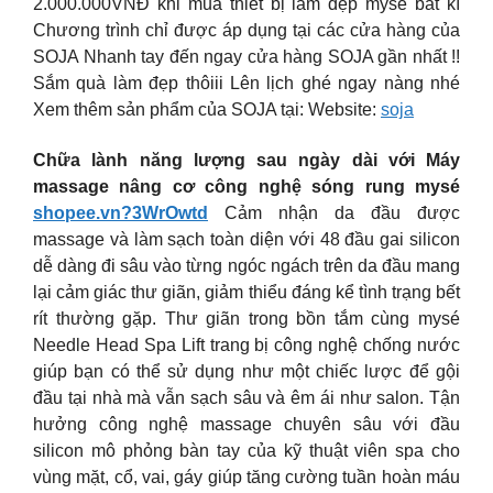
2.000.000VNĐ khi mua thiết bị làm đẹp mysé bất kì
Chương trình chỉ được áp dụng tại các cửa hàng của
SOJA Nhanh tay đến ngay cửa hàng SOJA gần nhất !!
Sắm quà làm đẹp thôiii Lên lịch ghé ngay nàng nhé
Xem thêm sản phẩm của SOJA tại: Website:
soja
Chữa lành năng lượng sau ngày dài với Máy
massage nâng cơ công nghệ sóng rung mysé
shopee.vn?3WrOwtd
Cảm nhận da đầu được
massage và làm sạch toàn diện với 48 đầu gai silicon
dễ dàng đi sâu vào từng ngóc ngách trên da đầu mang
lại cảm giác thư giãn, giảm thiểu đáng kể tình trạng bết
rít thường gặp. Thư giãn trong bồn tắm cùng mysé
Needle Head Spa Lift trang bị công nghệ chống nước
giúp bạn có thể sử dụng như một chiếc lược để gội
đầu tại nhà mà vẫn sạch sâu và êm ái như salon. Tận
hưởng công nghệ massage chuyên sâu với đầu
silicon mô phỏng bàn tay của kỹ thuật viên spa cho
vùng mặt, cổ, vai, gáy giúp tăng cường tuần hoàn máu