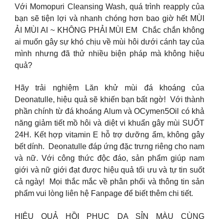
Với Momopuri Cleansing Wash, quá trình reapply của
bạn sẽ tiện lợi và nhanh chóng hơn bao giờ hết MÙI
ẢI MÙI AI ~ KHÔNG PHẢI MÙI EM​ ​ Chắc chắn không
ai muốn gây sự khó chịu về mùi hôi dưới cánh tay của
mình nhưng đã thử nhiều biện pháp mà không hiệu
quả?
Hãy trải nghiệm Lăn khử mùi đá khoáng của
Deonatulle, hiệu quả sẽ khiến bạn bất ngờ!​ ​ Với thành
phần chính từ đá khoáng Alum và OCymen5Oil có khả
năng giảm tiết mồ hôi và diệt vi khuẩn gây mùi SUỐT
24H. Kết hợp vitamin E hỗ trợ dưỡng ẩm, không gây
bết dính.​ ​ Deonatulle đáp ứng đặc trưng riêng cho nam
và nữ. Với công thức độc đáo, sản phẩm giúp nam
giới và nữ giới đạt được hiệu quả tối ưu và tự tin suốt
cả ngày!​ ​ Mọi thắc mắc về phân phối và thông tin sản
phẩm vui lòng liên hệ Fanpage để biết thêm chi tiết. ​
HIỆU QUẢ HỒI PHỤC DA SỈN MÀU CÙNG