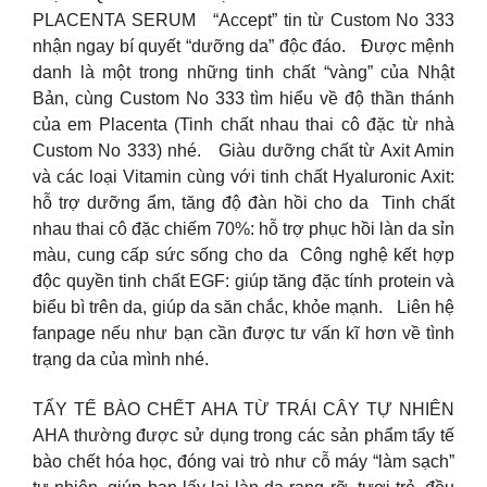
PLACENTA SERUM ​ ​ “Accept” tin từ Custom No 333
nhận ngay bí quyết “dưỡng da” độc đáo. ​ ​ Được mệnh
danh là một trong những tinh chất “vàng” của Nhật
Bản, cùng Custom No 333 tìm hiểu về độ thần thánh
của em Placenta (Tinh chất nhau thai cô đặc từ nhà
Custom No 333) nhé. ​ ​ Giàu dưỡng chất từ Axit Amin
và các loại Vitamin cùng với tinh chất Hyaluronic Axit:
hỗ trợ dưỡng ẩm, tăng độ đàn hồi cho da ​ Tinh chất
nhau thai cô đặc chiếm 70%: hỗ trợ phục hồi làn da sỉn
màu, cung cấp sức sống cho da ​ Công nghệ kết hợp
độc quyền tinh chất EGF: giúp tăng đặc tính protein và
biểu bì trên da, giúp da săn chắc, khỏe mạnh. ​ ​ Liên hệ
fanpage nếu như bạn cần được tư vấn kĩ hơn về tình
trạng da của mình nhé.
TẨY TẾ BÀO CHẾT AHA TỪ TRÁI CÂY TỰ NHIÊN
AHA thường được sử dụng trong các sản phẩm tẩy tế
bào chết hóa học, đóng vai trò như cỗ máy “làm sạch”