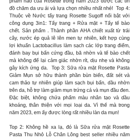
phẩm nào của Rosette trong năm 2023 được các tín
đồ chăm da ưu ái và lựa chọn nhiều nhất nhé! ️ Top 4:
Thuộc về Nước tẩy trang Rosette Sugoff nổi bật với
công dụng 3in1: Tẩy trang + Rửa mặt + Tẩy tế bào
chết. Sản phẩm . Thành phần AHA chiết xuất từ trái
cây, nước ép quả lê lên men tự nhiên, kết hợp cùng
lợi khuẩn Lactobacillus làm sạch các lớp trang điểm,
đánh bay bụi bẩn cứng đầu, bã nhờn và tế bào chết
mà không để lại cảm giác nhờn rít, dịu nhẹ và không
gây kích ứng da. ️ Top 3: Sữa rửa mặt Rosette Pasta
Giảm Mụn sở hữu thành phần bùn biển, đất sét và
cam thảo tự nhiên giúp làm sạch bụi bẩn, dầu nhờn
trên da, hỗ trợ làm giảm mụn trứng cá và mụn đầu đen.
Đặc biệt, không chứa phẩm màu nhân tạo và dầu
khoáng, thân thiện với mọi loại da. Vì thế mà trong
năm 2023, em ấy được lòng rất nhiều làn da mụn! ️
Top 2: Không hề xa lạ, đó là Sữa rửa mặt Rosette
Pasta Thu Nhỏ Lỗ Chân Lông best seller nhiều năm