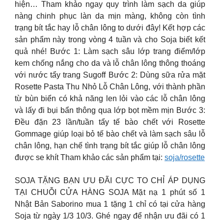
hiện… Tham khảo ngay quy trình làm sạch da giúp
nàng chinh phục làn da mịn màng, không còn tình
trạng bít tắc hay lỗ chân lông to dưới đây! Kết hợp các
sản phẩm này trong vòng 4 tuần và cho Soja biết kết
quả nhé! Bước 1: Làm sạch sâu lớp trang điểm/lớp
kem chống nắng cho da và lỗ chân lông thông thoáng
với nước tẩy trang Sugoff Bước 2: Dùng sữa rửa mặt
Rosette Pasta Thu Nhỏ Lỗ Chân Lông, với thành phần
từ bùn biển có khả năng len lỏi vào các lỗ chân lông
và lấy đi bụi bẩn thông qua lớp bọt mềm mịn Bước 3:
Đều đặn 23 lần/tuần tẩy tế bào chết với Rosette
Gommage giúp loại bỏ tế bào chết và làm sạch sâu lỗ
chân lông, hạn chế tình trạng bít tắc giúp lỗ chân lông
được se khít Tham khảo các sản phẩm tại:
soja/rosette
SOJA TẶNG BẠN ƯU ĐÃI CỰC TO CHỈ ÁP DỤNG
TẠI CHUỖI CỬA HÀNG SOJA Mặt nạ 1 phút số 1
Nhật Bản Saborino mua 1 tặng 1 chỉ có tại cửa hàng
Soja từ ngày 1/3 10/3. Ghé ngay để nhận ưu đãi có 1