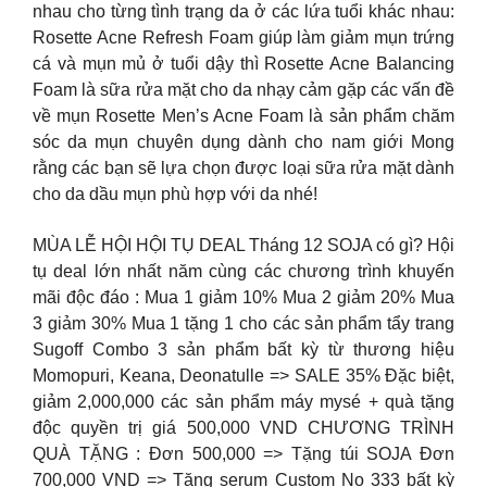
nhau cho từng tình trạng da ở các lứa tuổi khác nhau:
Rosette Acne Refresh Foam giúp làm giảm mụn trứng
cá và mụn mủ ở tuổi dậy thì Rosette Acne Balancing
Foam là sữa rửa mặt cho da nhạy cảm gặp các vấn đề
về mụn Rosette Men’s Acne Foam là sản phẩm chăm
sóc da mụn chuyên dụng dành cho nam giới Mong
rằng các bạn sẽ lựa chọn được loại sữa rửa mặt dành
cho da dầu mụn phù hợp với da nhé!
MÙA LỄ HỘI HỘI TỤ DEAL Tháng 12 SOJA có gì? Hội
tụ deal lớn nhất năm cùng các chương trình khuyến
mãi độc đáo : Mua 1 giảm 10% Mua 2 giảm 20% Mua
3 giảm 30% Mua 1 tặng 1 cho các sản phẩm tẩy trang
Sugoff Combo 3 sản phẩm bất kỳ từ thương hiệu
Momopuri, Keana, Deonatulle => SALE 35% Đặc biệt,
giảm 2,000,000 các sản phẩm máy mysé + quà tặng
độc quyền trị giá 500,000 VND CHƯƠNG TRÌNH
QUÀ TẶNG : Đơn 500,000 => Tặng túi SOJA Đơn
700,000 VND => Tặng serum Custom No 333 bất kỳ