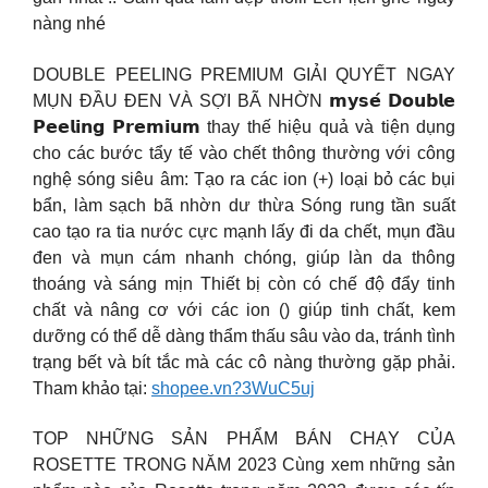
nàng nhé
DOUBLE PEELING PREMIUM GIẢI QUYẾT NGAY
MỤN ĐẦU ĐEN VÀ SỢI BÃ NHỜN 𝗺𝘆𝘀𝗲́ 𝗗𝗼𝘂𝗯𝗹𝗲
𝗣𝗲𝗲𝗹𝗶𝗻𝗴 𝗣𝗿𝗲𝗺𝗶𝘂𝗺 thay thế hiệu quả và tiện dụng
cho các bước tẩy tế vào chết thông thường với công
nghệ sóng siêu âm: Tạo ra các ion (+) loại bỏ các bụi
bẩn, làm sạch bã nhờn dư thừa Sóng rung tần suất
cao tạo ra tia nước cực mạnh lấy đi da chết, mụn đầu
đen và mụn cám nhanh chóng, giúp làn da thông
thoáng và sáng mịn Thiết bị còn có chế độ đẩy tinh
chất và nâng cơ với các ion () giúp tinh chất, kem
dưỡng có thể dễ dàng thẩm thấu sâu vào da, tránh tình
trạng bết và bít tắc mà các cô nàng thường gặp phải.
Tham khảo tại:
shopee.vn?3WuC5uj
TOP NHỮNG SẢN PHẨM BÁN CHẠY CỦA
ROSETTE TRONG NĂM 2023 Cùng xem những sản