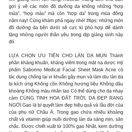
gợi ý về các món đồ dưỡng da không những “hợp
mùa”, “hợp màu” mà còn “hợp da” trong mùa đông
năm nay! Cùng khám phá ngay nhé! #tips: những món
đồ dưỡng da bên dưới sẽ cực kì phù hợp để dành
tặng những người thân yêu trong dịp giáng sinh này
đó
LỰA CHỌN ƯU TIÊN CHO LÀN DA MỤN Thành
phần kháng khuẩn, kháng viêm trong mặt nạ dược mỹ
phẩm Saborino Medical Facial Sheet Mask Acne có
tác dụng chống lại vi khuẩn gây mụn và làm dịu làn da
bị kích ứng Không cồn Không hương liệu Không dầu
khoáng Không màu nhân tạo Có thể dùng cho da nhạy
cảm CÙNG TINH HOA ĐẤT TRỜI, DA ĐẸP RẠNG
NGỜI​ Gạo là bí quyết làm đẹp hiệu quả và lâu đời của
của phụ nữ Châu Á. Trong gạo chứa nhiều khoáng
chất và vitamin giúp nuôi dưỡng làn da sáng mịn, săn
chắc.​ Được chiết xuất từ 100% gạo Nhật, kem dưỡng