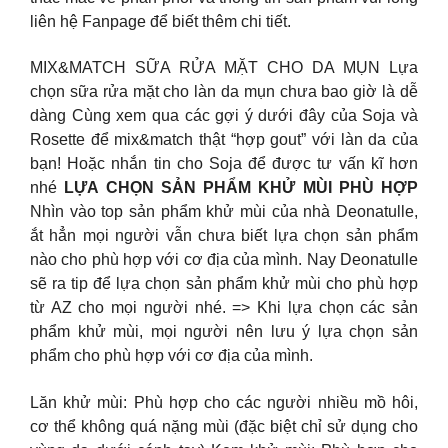
liên hệ Fanpage để biết thêm chi tiết. ​
MIX&MATCH SỮA RỬA MẶT CHO DA MỤN Lựa
chọn sữa rửa mặt cho làn da mụn chưa bao giờ là dễ
dàng Cùng xem qua các gợi ý dưới đây của Soja và
Rosette để mix&match thật “hợp gout” với làn da của
bạn! Hoặc nhắn tin cho Soja để được tư vấn kĩ hơn
nhé
LỰA CHỌN SẢN PHẨM KHỬ MÙI PHÙ HỢP
Nhìn vào top sản phẩm khử mùi của nhà Deonatulle,
ắt hẳn mọi người vẫn chưa biết lựa chọn sản phẩm
nào cho phù hợp với cơ địa của mình. Nay Deonatulle
sẽ ra tip để lựa chọn sản phẩm khử mùi cho phù hợp
từ AZ cho mọi người nhé. => Khi lựa chọn các sản
phẩm khử mùi, mọi người nên lưu ý lựa chọn sản
phẩm cho phù hợp với cơ địa của mình.
Lăn khử mùi: Phù hợp cho các người nhiều mồ hôi,
cơ thể không quá nặng mùi (đặc biệt chỉ sử dụng cho