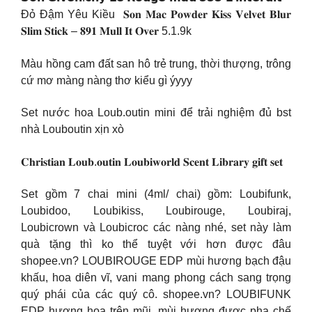
Đỏ Đậm Yêu Kiều
𝐒𝐨𝐧 𝐌𝐚𝐜 𝐏𝐨𝐰𝐝𝐞𝐫 𝐊𝐢𝐬𝐬 𝐕𝐞𝐥𝐯𝐞𝐭 𝐁𝐥𝐮𝐫
𝐒𝐥𝐢𝐦 𝐒𝐭𝐢𝐜𝐤 – 𝟖𝟗𝟏 𝐌𝐮𝐥𝐥 𝐈𝐭 𝐎𝐯𝐞𝐫 5.1.9k
Màu hồng cam đất san hô trẻ trung, thời thượng, trông
cứ mơ màng nàng thơ kiểu gì ýyyy
Set nước hoa Loub.outin mini để trải nghiệm đủ bst
nhà Louboutin xịn xò
𝐂𝐡𝐫𝐢𝐬𝐭𝐢𝐚𝐧 𝐋𝐨𝐮𝐛.𝐨𝐮𝐭𝐢𝐧 𝐋𝐨𝐮𝐛𝐢𝐰𝐨𝐫𝐥𝐝 𝐒𝐜𝐞𝐧𝐭 𝐋𝐢𝐛𝐫𝐚𝐫𝐲 𝐠𝐢𝐟𝐭 𝐬𝐞𝐭
Set gồm 7 chai mini (4ml/ chai) gồm: Loubifunk,
Loubidoo, Loubikiss, Loubirouge, Loubiraj,
Loubicrown và Loubicroc các nàng nhé, set này làm
quà tặng thì ko thể tuyệt với hơn được đâu
shopee.vn? LOUBIROUGE EDP mùi hương bạch đậu
khấu, hoa diên vĩ, vani mang phong cách sang trọng
quý phái của các quý cô. shopee.vn? LOUBIFUNK
EDP hương hoa trên mũi, mùi hương được pha chế