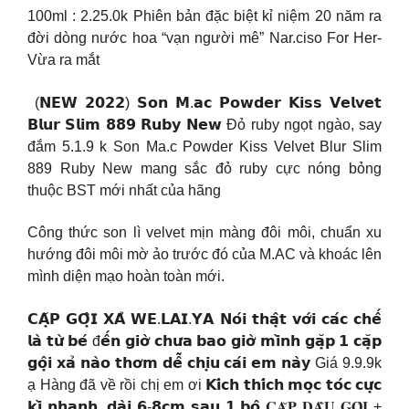
100ml : 2.25.0k Phiên bản đặc biệt kỉ niệm 20 năm ra
đời dòng nước hoa “vạn người mê” Nar.ciso For Her-
Vừa ra mắt
(𝗡𝗘𝗪 𝟮𝟬𝟮𝟮) 𝗦𝗼𝗻 𝗠.𝗮𝗰 𝗣𝗼𝘄𝗱𝗲𝗿 𝗞𝗶𝘀𝘀 𝗩𝗲𝗹𝘃𝗲𝘁
𝗕𝗹𝘂𝗿 𝗦𝗹𝗶𝗺 𝟴𝟴𝟵 𝗥𝘂𝗯𝘆 𝗡𝗲𝘄 Đỏ ruby ngọt ngào, say
đắm 5.1.9 k Son Ma.c Powder Kiss Velvet Blur Slim
889 Ruby New mang sắc đỏ ruby cực nóng bỏng
thuộc BST mới nhất của hãng
Công thức son lì velvet mịn màng đôi môi, chuẩn xu
hướng đôi môi mờ ảo trước đó của M.AC và khoác lên
mình diện mạo hoàn toàn mới.
𝗖𝗔̣̆𝗣 𝗚𝗢̣̂𝗜 𝗫𝗔̉ 𝗪𝗘.𝗟𝗔𝗜.𝗬𝗔 𝗡𝗼́𝗶 𝘁𝗵𝗮̣̂𝘁 𝘃𝗼̛́𝗶 𝗰𝗮́𝗰 𝗰𝗵𝗲̂́
𝗹𝗮̀ 𝘁𝘂̛̀ 𝗯𝗲́ đ𝗲̂́𝗻 𝗴𝗶𝗼̛̀ 𝗰𝗵𝘂̛𝗮 𝗯𝗮𝗼 𝗴𝗶𝗼̛̀ 𝗺𝗶̀𝗻𝗵 𝗴𝗮̣̆𝗽 𝟭 𝗰𝗮̣̆𝗽
𝗴𝗼̣̂𝗶 𝘅𝗮̉ 𝗻𝗮̀𝗼 𝘁𝗵𝗼̛𝗺 𝗱𝗲̂̃ 𝗰𝗵𝗶̣𝘂 𝗰𝗮́𝗶 𝗲𝗺 𝗻𝗮̀𝘆 Giá 9.9.9k
ạ Hàng đã về rồi chị em ơi 𝗞𝗶́𝗰𝗵 𝘁𝗵𝗶́𝗰𝗵 𝗺𝗼̣𝗰 𝘁𝗼́𝗰 𝗰𝘂̛̣𝗰
𝗸𝗶̀ 𝗻𝗵𝗮𝗻𝗵, 𝗱𝗮̀𝗶 𝟲-𝟴𝗰𝗺 𝘀𝗮𝘂 𝟭 𝗯𝗼̣̂ 𝐂𝐀̣̆𝐏 𝐃𝐀̂̀𝐔 𝐆𝐎̣̂𝐈 +