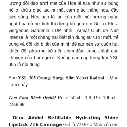
lượng dồi dào tươi mát của Hoa lê tựa như sự bùng
nổ ở khứu giác tạo ra một cảm giác thăng hoa, đầy
sức sống. Nếu bạn là fan của một mùi hương ngào
ngạt hoa cỏ nữ tính thì đừng bỏ qua em Guc.ci Flora
Gorgeous Gardenia EDP nhé!
Armaf Club de Nuit
Intense là một chàng trai biết tận dụng sự tươi mới, trẻ
trung và đôi khi bí ẩn của mình để tạo nên sự cuốn hút
khiến đối phương trở nên chìm đắm trong chính câu
chuyện của hai người. Không cần cap trong khi YSL
305 là nội dung
Son 𝐘𝐒𝐋 𝟑𝟎𝟓 𝐎𝐫𝐚𝐧𝐠𝐞 𝐒𝐮𝐫𝐠𝐞 𝐒𝐥𝐢𝐦 𝐕𝐞𝐥𝐯𝐞𝐭 𝐑𝐚𝐝𝐢𝐜𝐚𝐥 – Màu
cam cháy
𝑻𝒐𝒎 𝑭𝒐𝒓𝒅 𝑩𝒍𝒂𝒄𝒌 𝑶𝒓𝒄𝒉𝒊𝒅 Price 50ml : 1.9.9.9k 100ml :
2.9.9.9k
𝗗𝗶.𝗼𝗿 𝗔𝗱𝗱𝗶𝗰𝘁 𝗥𝗲𝗳𝗶𝗹𝗹𝗮𝗯𝗹𝗲 𝗛𝘆𝗱𝗿𝗮𝘁𝗶𝗻𝗴 𝗦𝗵𝗶𝗻𝗲
𝗟𝗶𝗽𝘀𝘁𝗶𝗰𝗸 𝟳𝟭𝟲 𝗖𝗮𝗻𝗻𝗮𝗴𝗲 Giá là 7.9.9k ạ Màu của em