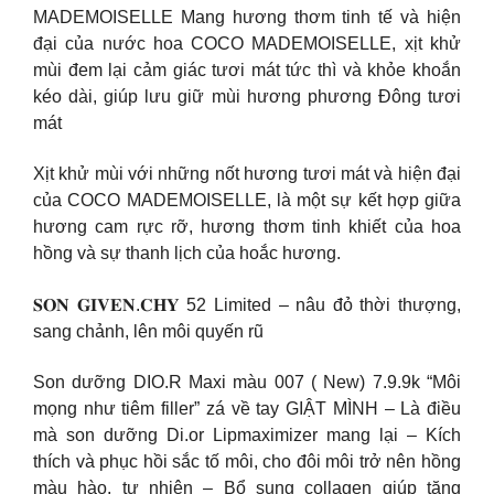
MADEMOISELLE Mang hương thơm tinh tế và hiện
đại của nước hoa COCO MADEMOISELLE, xịt khử
mùi đem lại cảm giác tươi mát tức thì và khỏe khoắn
kéo dài, giúp lưu giữ mùi hương phương Đông tươi
mát
Xịt khử mùi với những nốt hương tươi mát và hiện đại
của COCO MADEMOISELLE, là một sự kết hợp giữa
hương cam rực rỡ, hương thơm tinh khiết của hoa
hồng và sự thanh lịch của hoắc hương.
𝐒𝐎𝐍 𝐆𝐈𝐕𝐄𝐍.𝐂𝐇𝐘 52 Limited – nâu đỏ thời thượng,
sang chảnh, lên môi quyến rũ
Son dưỡng DIO.R Maxi màu 007 ( New) 7.9.9k “Môi
mọng như tiêm filler” zá về tay GIẬT MÌNH – Là điều
mà son dưỡng Di.or Lipmaximizer mang lại – Kích
thích và phục hồi sắc tố môi, cho đôi môi trở nên hồng
màu hào, tự nhiên – Bổ sung collagen giúp tăng