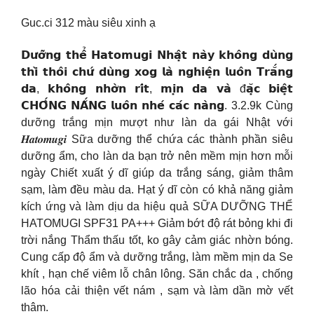
Guc.ci 312 màu siêu xinh ạ
𝗗𝘂̛𝗼̛̃𝗻𝗴 𝘁𝗵𝗲̂̉ 𝗛𝗮𝘁𝗼𝗺𝘂𝗴𝗶 𝗡𝗵𝗮̣̂𝘁 𝗻𝗮̀𝘆 𝗸𝗵𝗼̂𝗻𝗴 𝗱𝘂̀𝗻𝗴
𝘁𝗵𝗶̀ 𝘁𝗵𝗼̂𝗶 𝗰𝗵𝘂̛́ 𝗱𝘂̀𝗻𝗴 𝘅𝗼𝗴 𝗹𝗮̀ 𝗻𝗴𝗵𝗶𝗲̣̂𝗻 𝗹𝘂𝗼̂𝗻 𝗧𝗿𝗮̆́𝗻𝗴
𝗱𝗮, 𝗸𝗵𝗼̂𝗻𝗴 𝗻𝗵𝗼̛̀𝗻 𝗿𝗶́𝘁, 𝗺𝗶̣𝗻 𝗱𝗮 𝘃𝗮̀ đ𝗮̣̆𝗰 𝗯𝗶𝗲̣̂𝘁
𝗖𝗛𝗢̂́𝗡𝗚 𝗡𝗔̆́𝗡𝗚 𝗹𝘂𝗼̂𝗻 𝗻𝗵𝗲́ 𝗰𝗮́𝗰 𝗻𝗮̀𝗻𝗴. 3.2.9k Cùng
dưỡng trắng mịn mượt như làn da gái Nhật với
𝑯𝒂𝒕𝒐𝒎𝒖𝒈𝒊 Sữa dưỡng thể chứa các thành phần siêu
dưỡng ẩm, cho làn da bạn trở nên mềm mịn hơn mỗi
ngày Chiết xuất ý dĩ giúp da trắng sáng, giảm thâm
sạm, làm đều màu da. Hạt ý dĩ còn có khả năng giảm
kích ứng và làm dịu da hiệu quả SỮA DƯỠNG THỂ
HATOMUGI SPF31 PA+++ Giảm bớt độ rát bỏng khi đi
trời nắng Thẩm thấu tốt, ko gây cảm giác nhờn bóng.
Cung cấp độ ẩm và dưỡng trắng, làm mềm mịn da Se
khít , hạn chế viêm lỗ chân lông. Săn chắc da , chống
lão hóa cải thiện vết nám , sạm và làm dần mờ vết
thâm.