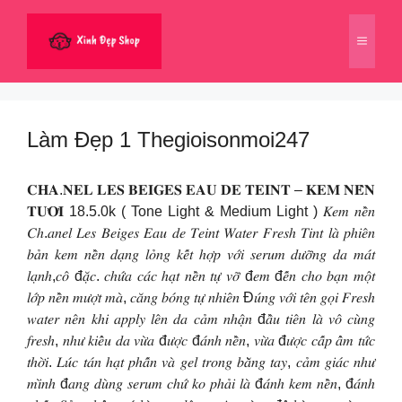
Chuyển
đến
Menu
nội
dung
Làm Đẹp 1 Thegioisonmoi247
𝐂𝐇𝐀.𝐍𝐄𝐋 𝐋𝐄𝐒 𝐁𝐄𝐈𝐆𝐄𝐒 𝐄𝐀𝐔 𝐃𝐄 𝐓𝐄𝐈𝐍𝐓 – 𝐊𝐄𝐌 𝐍𝐄̂̀𝐍
𝐓𝐔̛𝐎̛𝐈 18.5.0k ( Tone Light & Medium Light ) 𝐾𝑒𝑚 𝑛𝑒̂̀𝑛
𝐶ℎ.𝑎𝑛𝑒𝑙 𝐿𝑒𝑠 𝐵𝑒𝑖𝑔𝑒𝑠 𝐸𝑎𝑢 𝑑𝑒 𝑇𝑒𝑖𝑛𝑡 𝑊𝑎𝑡𝑒𝑟 𝐹𝑟𝑒𝑠ℎ 𝑇𝑖𝑛𝑡 𝑙𝑎̀ 𝑝ℎ𝑖𝑒̂𝑛
𝑏𝑎̉𝑛 𝑘𝑒𝑚 𝑛𝑒̂̀𝑛 𝑑𝑎̣𝑛𝑔 𝑙𝑜̉𝑛𝑔 𝑘𝑒̂́𝑡 ℎ𝑜̛̣𝑝 𝑣𝑜̛́𝑖 𝑠𝑒𝑟𝑢𝑚 𝑑𝑢̛𝑜̛̃𝑛𝑔 𝑑𝑎 𝑚𝑎́𝑡
𝑙𝑎̣𝑛ℎ,𝑐𝑜̂ đ𝑎̣̆𝑐. 𝑐ℎ𝑢̛́𝑎 𝑐𝑎́𝑐 ℎ𝑎̣𝑡 𝑛𝑒̂̀𝑛 𝑡𝑢̛̣ 𝑣𝑜̛̃ đ𝑒𝑚 đ𝑒̂́𝑛 𝑐ℎ𝑜 𝑏𝑎̣𝑛 𝑚𝑜̣̂𝑡
𝑙𝑜̛́𝑝 𝑛𝑒̂̀𝑛 𝑚𝑢̛𝑜̛̣𝑡 𝑚𝑎̀, 𝑐𝑎̆𝑛𝑔 𝑏𝑜́𝑛𝑔 𝑡𝑢̛̣ 𝑛ℎ𝑖𝑒̂𝑛 Đ𝑢́𝑛𝑔 𝑣𝑜̛́𝑖 𝑡𝑒̂𝑛 𝑔𝑜̣𝑖 𝐹𝑟𝑒𝑠ℎ
𝑤𝑎𝑡𝑒𝑟 𝑛𝑒̂𝑛 𝑘ℎ𝑖 𝑎𝑝𝑝𝑙𝑦 𝑙𝑒̂𝑛 𝑑𝑎 𝑐𝑎̉𝑚 𝑛ℎ𝑎̣̂𝑛 đ𝑎̂̀𝑢 𝑡𝑖𝑒̂𝑛 𝑙𝑎̀ 𝑣𝑜̂ 𝑐𝑢̀𝑛𝑔
𝑓𝑟𝑒𝑠ℎ, 𝑛ℎ𝑢̛ 𝑘𝑖𝑒̂̉𝑢 𝑑𝑎 𝑣𝑢̛̀𝑎 đ𝑢̛𝑜̛̣𝑐 đ𝑎́𝑛ℎ 𝑛𝑒̂̀𝑛, 𝑣𝑢̛̀𝑎 đ𝑢̛𝑜̛̣𝑐 𝑐𝑎̂́𝑝 𝑎̂̉𝑚 𝑡𝑢̛́𝑐
𝑡ℎ𝑜̛̀𝑖. 𝐿𝑢́𝑐 𝑡𝑎́𝑛 ℎ𝑎̣𝑡 𝑝ℎ𝑎̂́𝑛 𝑣𝑎̀ 𝑔𝑒𝑙 𝑡𝑟𝑜𝑛𝑔 𝑏𝑎̆̀𝑛𝑔 𝑡𝑎𝑦, 𝑐𝑎̉𝑚 𝑔𝑖𝑎́𝑐 𝑛ℎ𝑢̛
𝑚𝑖̀𝑛ℎ đ𝑎𝑛𝑔 𝑑𝑢̀𝑛𝑔 𝑠𝑒𝑟𝑢𝑚 𝑐ℎ𝑢̛́ 𝑘𝑜 𝑝ℎ𝑎̉𝑖 𝑙𝑎̀ đ𝑎́𝑛ℎ 𝑘𝑒𝑚 𝑛𝑒̂̀𝑛, đ𝑎́𝑛ℎ