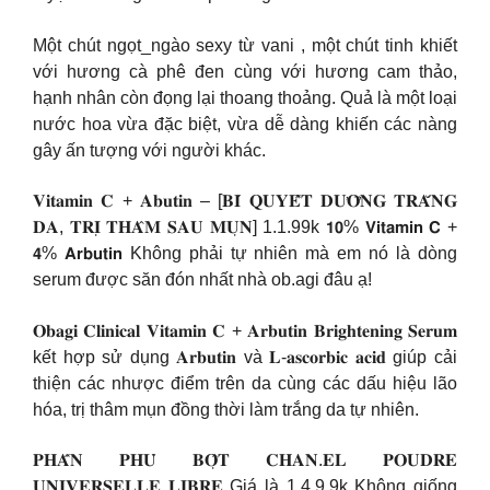
Một chút ngọt_ngào sexy từ vani , một chút tinh khiết
với hương cà phê đen cùng với hương cam thảo,
hạnh nhân còn đọng lại thoang thoảng. Quả là một loại
nước hoa vừa đặc biệt, vừa dễ dàng khiến các nàng
gây ấn tượng với người khác.
𝐕𝐢𝐭𝐚𝐦𝐢𝐧 𝐂 + 𝐀𝐛𝐮𝐭𝐢𝐧 – [𝐁𝐈́ 𝐐𝐔𝐘𝐄̂́𝐓 𝐃𝐔̛𝐎̛̃𝐍𝐆 𝐓𝐑𝐀̆́𝐍𝐆
𝐃𝐀, 𝐓𝐑𝐈̣ 𝐓𝐇𝐀̂𝐌 𝐒𝐀𝐔 𝐌𝐔̣𝐍] 1.1.99k 𝟭𝟬% 𝗩𝗶𝘁𝗮𝗺𝗶𝗻 𝗖 +
𝟰% 𝗔𝗿𝗯𝘂𝘁𝗶𝗻 Không phải tự nhiên mà em nó là dòng
serum được săn đón nhất nhà ob.agi đâu ạ!
𝐎𝐛𝐚𝐠𝐢 𝐂𝐥𝐢𝐧𝐢𝐜𝐚𝐥 𝐕𝐢𝐭𝐚𝐦𝐢𝐧 𝐂 + 𝐀𝐫𝐛𝐮𝐭𝐢𝐧 𝐁𝐫𝐢𝐠𝐡𝐭𝐞𝐧𝐢𝐧𝐠 𝐒𝐞𝐫𝐮𝐦
kết hợp sử dụng 𝐀𝐫𝐛𝐮𝐭𝐢𝐧 và 𝐋-𝐚𝐬𝐜𝐨𝐫𝐛𝐢𝐜 𝐚𝐜𝐢𝐝 giúp cải
thiện các nhược điểm trên da cùng các dấu hiệu lão
hóa, trị thâm mụn đồng thời làm trắng da tự nhiên.
𝐏𝐇𝐀̂́𝐍 𝐏𝐇𝐔̉ 𝐁𝐎̣̂𝐓 𝐂𝐇𝐀𝐍.𝐄𝐋 𝐏𝐎𝐔𝐃𝐑𝐄
𝐔𝐍𝐈𝐕𝐄𝐑𝐒𝐄𝐋𝐋𝐄 𝐋𝐈𝐁𝐑𝐄 Giá là 1.4.9.9k Không giống