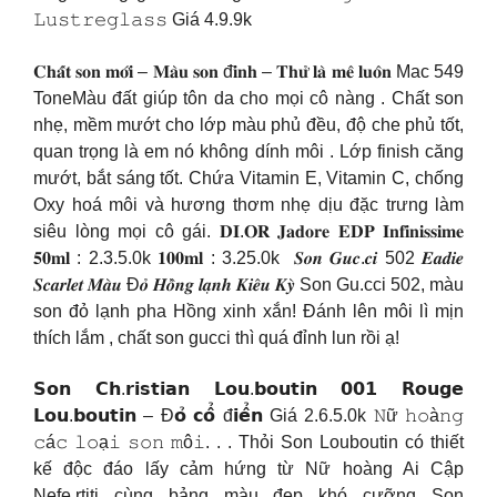
𝙻𝚞𝚜𝚝𝚛𝚎𝚐𝚕𝚊𝚜𝚜 Giá 4.9.9k
𝐂𝐡𝐚̂́𝐭 𝐬𝐨𝐧 𝐦𝐨̛́𝐢 – 𝐌𝐚̀𝐮 𝐬𝐨𝐧 đ𝐢̉𝐧𝐡 – 𝐓𝐡𝐮̛̉ 𝐥𝐚̀ 𝐦𝐞̂ 𝐥𝐮𝐨̂𝐧 Mac 549
ToneMàu đất giúp tôn da cho mọi cô nàng . Chất son
nhẹ, mềm mướt cho lớp màu phủ đều, độ che phủ tốt,
quan trọng là em nó không dính môi . Lớp finish căng
mướt, bắt sáng tốt. Chứa Vitamin E, Vitamin C, chống
Oxy hoá môi và hương thơm nhẹ dịu đặc trưng làm
siêu lòng mọi cô gái. 𝐃𝐈.𝐎𝐑 𝐉𝐚𝐝𝐨𝐫𝐞 𝐄𝐃𝐏 𝐈𝐧𝐟𝐢𝐧𝐢𝐬𝐬𝐢𝐦𝐞
𝟓𝟎𝐦𝐥 : 2.3.5.0k 𝟏𝟎𝟎𝐦𝐥 : 3.25.0k
𝑺𝒐𝒏 𝑮𝒖𝒄.𝒄𝒊 502 𝑬𝒂𝒅𝒊𝒆
𝑺𝒄𝒂𝒓𝒍𝒆𝒕 𝑴𝒂̀𝒖 Đ𝒐̉ 𝑯𝒐̂̀𝒏𝒈 𝒍𝒂̣𝒏𝒉 𝑲𝒊𝒆̂𝒖 𝑲𝒚̀ Son Gu.cci 502, màu
son đỏ lạnh pha Hồng xinh xắn! Đánh lên môi lì mịn
thích lắm , chất son gucci thì quá đỉnh lun rồi ạ!
𝗦𝗼𝗻 𝗖𝗵.𝗿𝗶𝘀𝘁𝗶𝗮𝗻 𝗟𝗼𝘂.𝗯𝗼𝘂𝘁𝗶𝗻 𝟬𝟬𝟭 𝗥𝗼𝘂𝗴𝗲
𝗟𝗼𝘂.𝗯𝗼𝘂𝘁𝗶𝗻 – Đ𝗼̉ 𝗰𝗼̂̉ đ𝗶𝗲̂̉𝗻 Giá 2.6.5.0k 𝙽ữ 𝚑𝚘à𝚗𝚐
𝚌á𝚌 𝚕𝚘ạ𝚒 𝚜𝚘𝚗 𝚖ô𝚒. . . Thỏi Son Louboutin có thiết
kế độc đáo lấy cảm hứng từ Nữ hoàng Ai Cập
Nefe.rtiti cùng bảng màu đẹp khó cưỡng Son