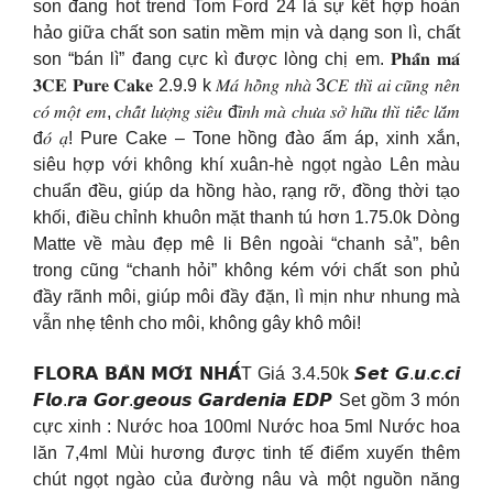
son đang hot trend Tom Ford 24 là sự kết hợp hoàn
hảo giữa chất son satin mềm mịn và dạng son lì, chất
son “bán lì” đang cực kì được lòng chị em. 𝐏𝐡𝐚̂́𝐧 𝐦𝐚́
𝟑𝐂𝐄 𝐏𝐮𝐫𝐞 𝐂𝐚𝐤𝐞 2.9.9 k 𝑀𝑎́ ℎ𝑜̂̀𝑛𝑔 𝑛ℎ𝑎̀ 3𝐶𝐸 𝑡ℎ𝑖̀ 𝑎𝑖 𝑐𝑢̃𝑛𝑔 𝑛𝑒̂𝑛
𝑐𝑜́ 𝑚𝑜̣̂𝑡 𝑒𝑚, 𝑐ℎ𝑎̂́𝑡 𝑙𝑢̛𝑜̛̣𝑛𝑔 𝑠𝑖𝑒̂𝑢 đ𝑖̉𝑛ℎ 𝑚𝑎̀ 𝑐ℎ𝑢̛𝑎 𝑠𝑜̛̉ ℎ𝑢̛̃𝑢 𝑡ℎ𝑖̀ 𝑡𝑖𝑒̂́𝑐 𝑙𝑎̆́𝑚
đ𝑜́ 𝑎̣! Pure Cake – Tone hồng đào ấm áp, xinh xắn,
siêu hợp với không khí xuân-hè ngọt ngào Lên màu
chuẩn đều, giúp da hồng hào, rạng rỡ, đồng thời tạo
khối, điều chỉnh khuôn mặt thanh tú hơn 1.75.0k Dòng
Matte về màu đẹp mê li Bên ngoài “chanh sả”, bên
trong cũng “chanh hỏi” không kém với chất son phủ
đầy rãnh môi, giúp môi đầy đặn, lì mịn như nhung mà
vẫn nhẹ tênh cho môi, không gây khô môi!
𝗙𝗟𝗢𝗥𝗔 𝗕𝗔̉𝗡 𝗠𝗢̛́𝗜 𝗡𝗛𝗔̂́T Giá 3.4.50k 𝙎𝙚𝙩 𝙂.𝙪.𝙘.𝙘𝙞
𝙁𝙡𝙤.𝙧𝙖 𝙂𝙤𝙧.𝙜𝙚𝙤𝙪𝙨 𝙂𝙖𝙧𝙙𝙚𝙣𝙞𝙖 𝙀𝘿𝙋 Set gồm 3 món
cực xinh : Nước hoa 100ml Nước hoa 5ml Nước hoa
lăn 7,4ml Mùi hương được tinh tế điểm xuyến thêm
chút ngọt ngào của đường nâu và một nguồn năng