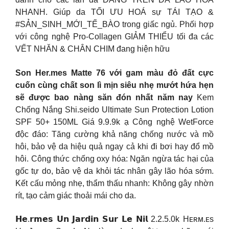
NHANH. Giúp da TỐI ƯU HOÁ sự TÁI TẠO &
#SẢN_SINH_MỚI_TẾ_BÀO trong giấc ngủ. Phối hợp
với công nghệ Pro-Collagen GIẢM THIỂU tối đa các
VẾT NHĂN & CHÂN CHIM đang hiện hữu
Son Her.mes Matte 76 với gam màu đỏ đất cực
cuốn cùng chất son lì mịn siêu nhẹ mướt hứa hẹn
sẽ được bao nàng săn đón nhất năm nay
Kem
Chống Nắng Shi.seido Ultimate Sun Protection Lotion
SPF 50+ 150ML Giá 9.9.9k ạ Công nghệ WetForce
độc đáo: Tăng cường khả năng chống nước và mồ
hôi, bảo vệ da hiệu quả ngay cả khi đi bơi hay đổ mồ
hôi. Công thức chống oxy hóa: Ngăn ngừa tác hại của
gốc tự do, bảo vệ da khỏi tác nhân gây lão hóa sớm.
Kết cấu mỏng nhẹ, thẩm thấu nhanh: Không gây nhờn
rít, tạo cảm giác thoải mái cho da.
𝗛𝗲.𝗿𝗺𝗲𝘀 𝗨𝗻 𝗝𝗮𝗿𝗱𝗶𝗻 𝗦𝘂𝗿 𝗟𝗲 𝗡𝗶𝗹 2.2.5.0k Hᴇʀᴍ.ᴇs