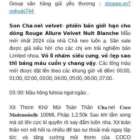
Group săn hàng giá yêu thương :
shopee.vn?
mdyukj744
𝗦𝗼𝗻 𝗖𝗵𝗮.𝗻𝗲𝗹 𝘃𝗲𝗹𝘃𝗲𝘁- 𝗽𝗵𝗶𝗲̂𝗻 𝗯𝗮̉𝗻 𝗴𝗶𝗼̛́𝗶 𝗵𝗮̣𝗻 𝗰𝗵𝗼
𝗱𝗼̀𝗻𝗴 𝗥𝗼𝘂𝗴𝗲 𝗔𝗹𝗹𝘂𝗿𝗲 𝗩𝗲𝗹𝘃𝗲𝘁 𝗡𝘂𝗶𝘁 𝗕𝗹𝗮𝗻𝗰𝗵𝗲 Mẫu
mới nhất 2024 của nhà Chà neo luôn ạ. Săn sale
được giá siêu hời cho các chị em trải nghiệm bản
Limited nhoa. 𝗩𝗼̉ 𝗹𝗶̀ 𝗻𝗵𝗮́𝗺 𝘀𝗶𝗲̂𝘂 𝗰𝘂̛𝗻𝗴, 𝘃𝗼̉ đ𝗲̣𝗽 𝘀𝗮𝗼
𝘁𝗵𝗶̀ 𝗯𝗮̉𝗻𝗴 𝗺𝗮̀𝘂 𝗰𝘂𝗼̂́𝗻 𝘆 𝗰𝗵𝗮𝗻𝗴 𝘃𝗮̣̂𝘆. Các tông màu
mới được đặt tên theo các khung giờ về đêm: 00:00,
01:00, 02:00, 03:00, 04:00, 05:00, 06:00, 07:00.
03: 00: Màu hồng fuhsia ngọt ngào .
Xịt Thơm Khử Mùi Toàn Thân 𝐂𝐡𝐚.nel 𝐂𝐨𝐜𝐨
𝐌𝐚𝐝𝐞𝐦𝐨𝐢𝐬𝐞𝐥𝐥𝐞 100ML Pháp 1.2.50k Sau khi tắm xong
mà xịt lên cực kì quyến rũ say đắm luôn nha. Xịt toàn
thân nơi mồ hôi ra nhiều để tạo sự thoải mái ngay lập
tức và tăng cường mùi thơm của COCO