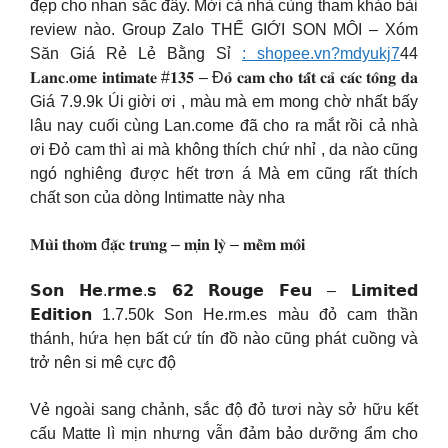
đẹp cho nhan sắc đây. Mời cả nhà cùng tham khảo bài
review nào. Group Zalo THẾ GIỚI SON MÔI – Xóm
Săn Giá Rẻ Lẻ Bằng Sỉ
: shopee.vn?mdyukj7
44
𝐋𝐚𝐧𝐜.𝐨𝐦𝐞 𝐢𝐧𝐭𝐢𝐦𝐚𝐭𝐞 #𝟏𝟑𝟓 – Đ𝐨̉ 𝐜𝐚𝐦 𝐜𝐡𝐨 𝐭𝐚̂́𝐭 𝐜𝐚̉ 𝐜𝐚́𝐜 𝐭𝐨̂𝐧𝐠 𝐝𝐚
Giá 7.9.9k Úi giời ơi , màu mà em mong chờ nhất bấy
lâu nay cuối cùng Lan.come đã cho ra mắt rồi cả nhà
ơi Đỏ cam thì ai mà không thích chứ nhỉ , da nào cũng
ngó nghiêng được hết trơn á Mà em cũng rất thích
chất son của dòng Intimatte này nha
𝐌𝐮̀𝐢 𝐭𝐡𝐨̛𝐦 đ𝐚̣̆𝐜 𝐭𝐫𝐮̛𝐧𝐠 – 𝐦𝐢̣𝐧 𝐥𝐲̀ – 𝐦𝐞̂̀𝐦 𝐦𝐨̂𝐢
𝗦𝗼𝗻 𝗛𝗲.𝗿𝗺𝗲.𝘀 𝟲𝟮 𝗥𝗼𝘂𝗴𝗲 𝗙𝗲𝘂 – 𝗟𝗶𝗺𝗶𝘁𝗲𝗱
𝗘𝗱𝗶𝘁𝗶𝗼𝗻 1.7.50k Son He.rm.es màu đỏ cam thần
thánh, hứa hẹn bất cứ tín đồ nào cũng phát cuồng và
trở nên si mê cực độ
Vẻ ngoài sang chảnh, sắc độ đỏ tươi này sở hữu kết
cấu Matte lì mịn nhưng vẫn đảm bảo dưỡng ẩm cho