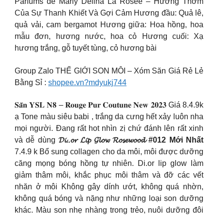
Parfums de Marly Delina La Rosée – Hương Thơm
Của Sự Thanh Khiết Và Gợi Cảm Hương đầu: Quả lê,
quả vải, cam bergamot Hương giữa: Hoa hồng, hoa
mẫu đơn, hương nước, hoa cỏ Hương cuối: Xạ
hương trắng, gỗ tuyết tùng, cỏ hương bài
Group Zalo THẾ GIỚI SON MÔI – Xóm Săn Giá Rẻ Lẻ
Bằng Sỉ :
shopee.vn?mdyukj744
𝐒𝐚̆̃𝐧 𝐘𝐒𝐋 𝐍𝟖 – 𝐑𝐨𝐮𝐠𝐞 𝐏𝐮𝐫 𝐂𝐨𝐮𝐭𝐮𝐧𝐞 𝐍𝐞𝐰 𝟐𝟎𝟐𝟑 Giá 8.4.9k
ạ Tone màu siêu babi , trắng da cưng hết xảy luôn nha
mọi người. Đang rất hot nhìn zị chứ đánh lên rất xinh
và dễ dùng
𝓓𝓲..𝓸𝓻 𝓛𝓲𝓹 𝓖𝓵𝓸𝔀 𝓡𝓸𝓼𝓮𝔀𝓸𝓸𝓭 #012 Mới Nhất
7.4.9 k Bổ sung collagen cho da môi, môi được dưỡng
căng mọng bóng hồng tự nhiên. Di.or lip glow làm
giảm thâm môi, khắc phục môi thâm và đỡ các vết
nhăn ở môi Không gây dính ướt, không quá nhờn,
không quá bóng và nặng như những loại son dưỡng
khác. Màu son nhẹ nhàng trong trẻo, nuôi dưỡng đôi