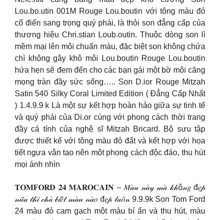
Lou.bo.utin 001M Rouge Lou.boutin với tông màu đỏ
cổ điển sang trọng quý phái, là thỏi son đẳng cấp của
thương hiệu Chri.stian Loub.outin. Thuộc dòng son lì
mềm mại lên môi chuẩn màu, đặc biệt son không chứa
chì không gây khô môi Lou.boutin Rouge Lou.boutin
hứa hẹn sẽ đem đến cho các bạn gái một bờ môi căng
mọng tràn đầy sức sống….. Son D.ior Rouge Mitzah
Satin 540 Silky Coral Limited Edition ( Đẳng Cấp Nhất
) 1.4.9.9 k Là một sự kết hợp hoàn hảo giữa sự tinh tế
và quý phái của Di.or cùng với phong cách thời trang
đầy cá tính của nghệ sĩ Mitzah Bricard. Bộ sưu tập
được thiết kế với tông màu đỏ đất và kết hợp với họa
tiết ngựa vằn tạo nên một phong cách độc đáo, thu hút
mọi ánh nhìn
𝐓𝐎𝐌𝐅𝐎𝐑𝐃 𝟐𝟒 𝐌𝐀𝐑𝐎𝐂𝐀𝐈𝐍 – 𝑀𝒶̀𝓊 𝓃𝒶̀𝓎 𝓂𝒶̀ 𝓀𝒽ô𝓃𝑔 đ𝑒̣𝓅
𝓃𝓊̛̃𝒶 𝓉𝒽𝒾̀ 𝒸𝒽𝒶̉ 𝒷𝒾𝑒̂́𝓉 𝓂𝒶̀𝓊 𝓃𝒶̀𝑜 đ𝑒̣𝓅 𝓁𝓊𝑜̂𝓃 9.9.9k Son Tom Ford
24 màu đỏ cam gạch một màu bí ẩn và thu hút, màu