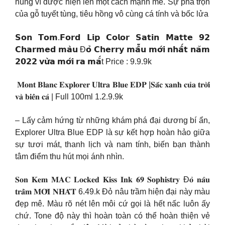
hùng vĩ được hiện lên một cách mạnh mẽ. Sự pha trộn
của gỗ tuyết tùng, tiêu hồng vô cùng cá tính và bốc lửa
𝗦𝗼𝗻 𝗧𝗼𝗺.𝗙𝗼𝗿𝗱 𝗟𝗶𝗽 𝗖𝗼𝗹𝗼𝗿 𝗦𝗮𝘁𝗶𝗻 𝗠𝗮𝘁𝘁𝗲 𝟵𝟮
𝗖𝗵𝗮𝗿𝗺𝗲𝗱 𝗺𝗮̀𝘂 Đ𝗼̉ 𝗖𝗵𝗲𝗿𝗿𝘆 𝗺𝗮̂̃𝘂 𝗺𝗼̛́𝗶 𝗻𝗵𝗮̂́𝘁 𝗻𝗮̆𝗺
𝟮𝟬𝟮𝟮 𝘃𝘂̛̀𝗮 𝗺𝗼̛́𝗶 𝗿𝗮 𝗺𝗮̆́t Price : 9.9.9k
𝐌𝐨𝐧𝐭 𝐁𝐥𝐚𝐧𝐜 𝐄𝐱𝐩𝐥𝐨𝐫𝐞𝐫 𝐔𝐥𝐭𝐫𝐚 𝐁𝐥𝐮𝐞 𝐄𝐃𝐏 |𝐒𝐚̆́𝐜 𝐱𝐚𝐧𝐡 𝐜𝐮̉𝐚 𝐭𝐫𝐨̛̀𝐢
𝐯𝐚̀ 𝐛𝐢𝐞̂̉𝐧 𝐜𝐚̉ | Full 100ml 1.2.9.9k
– Lấy cảm hứng từ những khám phá đại dương bí ẩn,
Explorer Ultra Blue EDP là sự kết hợp hoàn hảo giữa
sự tươi mát, thanh lịch và nam tính, biến bạn thành
tâm điểm thu hút mọi ánh nhìn.
𝐒𝐨𝐧 𝐊𝐞𝐦 𝐌𝐀𝐂 𝐋𝐨𝐜𝐤𝐞𝐝 𝐊𝐢𝐬𝐬 𝐈𝐧𝐤 𝟔𝟗 𝐒𝐨𝐩𝐡𝐢𝐬𝐭𝐫𝐲 Đ𝐨̉ 𝐧𝐚̂𝐮
𝐭𝐫𝐚̂̀𝐦 𝐌𝐎̛́𝐈 𝐍𝐇𝐀̂́𝐓 6.49.k Đỏ nâu trầm hiện đại này màu
đẹp mê. Màu rõ nét lên môi cứ gọi là hết nấc luôn ấy
chứ. Tone độ này thì hoàn toàn có thể hoàn thiện vẻ