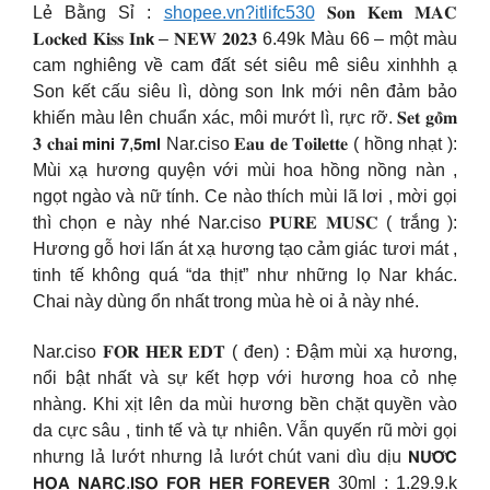
Lẻ Bằng Sỉ :
shopee.vn?itlifc530
𝐒𝐨𝐧 𝐊𝐞𝐦 𝐌𝐀𝐂
𝐋𝐨𝐜𝗸𝐞𝐝 𝐊𝐢𝐬𝐬 𝐈𝐧𝗸 – 𝐍𝐄𝐖 𝟐𝟎𝟐𝟑 6.49k Màu 66 – một màu
cam nghiêng về cam đất sét siêu mê siêu xinhhh ạ
Son kết cấu siêu lì, dòng son Ink mới nên đảm bảo
khiến màu lên chuẩn xác, môi mướt lì, rực rỡ. 𝐒𝐞𝐭 𝐠𝐨̂̀𝐦
𝟑 𝐜𝐡𝐚𝐢 𝗺𝗶𝗻𝗶 𝟳,𝟱𝗺𝗹 Nar.ciso 𝐄𝐚𝐮 𝐝𝐞 𝐓𝐨𝐢𝐥𝐞𝐭𝐭𝐞 ( hồng nhạt ):
Mùi xạ hương quyện với mùi hoa hồng nồng nàn ,
ngọt ngào và nữ tính. Ce nào thích mùi lã lơi , mời gọi
thì chọn e này nhé Nar.ciso 𝐏𝐔𝐑𝐄 𝐌𝐔𝐒𝐂 ( trắng ):
Hương gỗ hơi lấn át xạ hương tạo cảm giác tươi mát ,
tinh tế không quá “da thịt” như những lọ Nar khác.
Chai này dùng ổn nhất trong mùa hè oi ả này nhé.
Nar.ciso 𝐅𝐎𝐑 𝐇𝐄𝐑 𝐄𝐃𝐓 ( đen) : Đậm mùi xạ hương,
nổi bật nhất và sự kết hợp với hương hoa cỏ nhẹ
nhàng. Khi xịt lên da mùi hương bền chặt quyền vào
da cực sâu , tinh tế và tự nhiên. Vẫn quyến rũ mời gọi
nhưng lả lướt nhưng lả lướt chút vani dìu dịu 𝗡𝗨̛𝗢̛́𝗖
𝗛𝗢𝗔 𝗡𝗔𝗥𝗖.𝗜𝗦𝗢 𝗙𝗢𝗥 𝗛𝗘𝗥 𝗙𝗢𝗥𝗘𝗩𝗘𝗥 30ml : 1.29.9.k