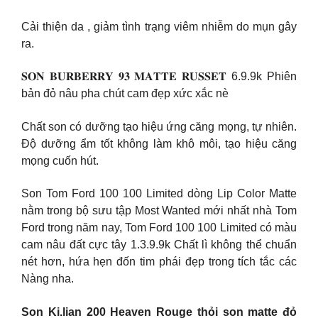
Cải thiện da , giảm tình trạng viêm nhiễm do mụn gây
ra.
𝐒𝐎𝐍 𝐁𝐔𝐑𝐁𝐄𝐑𝐑𝐘 𝟗𝟑 𝐌𝐀𝐓𝐓𝐄 𝐑𝐔𝐒𝐒𝐄𝐓 6.9.9k Phiên
bản đỏ nâu pha chút cam đẹp xức xắc nè
Chất son có dưỡng tạo hiệu ứng căng mọng, tự nhiên.
Độ dưỡng ẩm tốt không làm khô môi, tạo hiệu căng
mọng cuốn hút.
Son Tom Ford 100 100 Limited dòng Lip Color Matte
nằm trong bộ sưu tập Most Wanted mới nhất nhà Tom
Ford trong năm nay, Tom Ford 100 100 Limited có màu
cam nâu đất cực tây 1.3.9.9k Chất lì không thể chuẩn
nét hơn, hứa hẹn đốn tim phái đẹp trong tích tắc các
Nàng nha.
Son Ki.lian 200 Heaven Rouge thỏi son matte đỏ