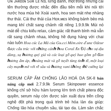
Uɴ Jᴀʀᴅɪɴ Sᴜʀ Lᴇ Nɪʟ lừng danh, một trong những cái
tên thường được nhắc đến đầu tiên mỗi khi nói tới
nước hoa mùa hè Xoài xanh, hoa sen mát nhẹ nhàng
thư thái. Cái thư thái của Hᴇʀ.ᴍᴇs không bánh bèo mà
mang khí chất sang chảnh rất riêng 1.9.9.9k Mùi nó
mát dễ chịu kiểu relax, cảm giác rất thanh bình mà vẫn
rất sang chảnh nhaa, không hề đụng hàng với chai
nào luôn 𝐻𝑜𝑎 𝑐𝑢́𝑐 𝐿𝑎 𝑀𝑎̃ 𝑐𝑢̉𝑎 𝐺𝑢.𝑐𝑐𝑖 𝑀𝑒́𝑚.𝑜𝑖𝑟𝑒 𝑑’𝑢𝑛𝑒 𝑂𝑑𝑒𝑢𝑟
đ𝑢̛𝑜̛̣𝑐 𝑐𝑎̂́𝑢 𝑡𝑟𝑢́𝑐 𝑣𝑜̛́𝑖 𝑛ℎ𝑢̛̃𝑛𝑔 𝑐𝑎́𝑛ℎ ℎ𝑜𝑎 𝐶𝑜𝑟𝑎𝑙 𝐴̂́𝑛 Đ𝑜̣̂ 𝑐ℎ𝑜 𝑠𝑢̛̣ 𝑑𝑖̣𝑢
𝑑𝑎̀𝑛𝑔, 𝑥𝑎̣ ℎ𝑢̛𝑜̛𝑛𝑔 𝑞𝑢𝑦́ 𝑔𝑖𝑎́ 𝑣𝑎̀ 𝑐𝑎́𝑐 𝑙𝑜𝑎̣𝑖 𝑔𝑜̂̃ 𝑞𝑢𝑦́ 𝑏𝑎𝑜 𝑔𝑜̂̀𝑚 𝑔𝑜̂̃ đ𝑎̀𝑛
ℎ𝑢̛𝑜̛𝑛𝑔 𝑎̂́𝑚 𝑎́𝑝, 𝑡ℎ𝑜𝑎́𝑛𝑔 𝑚𝑎́𝑡 𝑣𝑎̀ 𝑔𝑜̂̃ 𝑡𝑢𝑦𝑒̂́𝑡 𝑡𝑢̀𝑛𝑔 𝑡𝑖𝑛ℎ 𝑡𝑒̂́, 𝑚𝑜̣̂𝑡 𝑙𝑜𝑎̣𝑖
𝑐𝑎̂𝑦 𝑚𝑎̣𝑛ℎ 𝑚𝑒̃ 𝑣𝑜̛́𝑖 𝑟𝑒̂̃ 𝑠𝑎̂𝑢 𝑣𝑎̀ ℎ𝑢̛𝑜̛𝑛𝑔 𝑣𝑎𝑛𝑖 𝑘ℎ𝑜̂𝑛𝑔 𝑡ℎ𝑒̂̉ 𝑐𝑢̛𝑜̛̃𝑛𝑔 𝑙𝑎̣𝑖
SERUM CẤP ẨM CHỐNG LÃO HOÁ DA SK-II 𝐛𝐚̉𝐧
𝐧𝐚̂𝐧𝐠 𝐜𝐚̂́𝐩 𝐦𝐨̛́𝐢 2.7.9.9k Serum Skinpower essence
không chỉ sở hữu hàm lượng lớn tinh chất pitera độc
quyền, serum này còn được sản xuất dựa trên công
nghệ đột phá trong quá trình trẻ hóa làn da giúp:
Chống lão hóa chuyên sâu, tái tạo da. Làm săn chắc