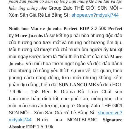
𝑝ℎ𝑎̂́𝑛 𝑆𝑎̉𝑛 𝑝ℎ𝑎̂̉𝑚 𝑐𝑜́ 𝑘𝑒̀𝑚 𝑐𝑜̣ 𝑙𝑜̂𝑛𝑔 𝑚𝑖̣𝑛 𝑚𝑎̀𝑛𝑔 đ𝑒̂̉ ℎ𝑜̀𝑎 𝑡𝑎𝑛 𝑣𝑎̀ 𝑡𝑎̣𝑜
ℎ𝑖𝑒̣̂𝑢 𝑢̛́𝑛𝑔 𝑚𝑜̉𝑛𝑔 𝑛ℎẹ Group Zalo THẾ GIỚI SON MÔI –
Xóm Săn Giá Rẻ Lẻ Bằng Sỉ :
shopee.vn?mdyukj744
𝐍𝐮̛𝐨̛́𝐜 𝐡𝐨𝐚 𝐌.𝐚.𝐫.𝐜 𝐉𝐚.𝐜𝐨𝐛𝐬 𝐏𝐞𝐫𝐟𝐞𝐜𝐭 𝐄𝐃𝐏 2.2.50k 𝐏𝐞𝐫𝐟𝐞𝐜𝐭
by 𝐌.𝐚𝐫𝐜 𝐉𝐚.𝐜𝐨𝐛𝐬 là sự kết hợp hài hòa nhưng độc đáo
của hương hoa tươi mát và những nốt hương êm dịu.
Mùi hương rất mượt mà chỉ muốn ôm người ấy khi xịt
mui ngay Được xem là “tiểu thiên thần” của nhà 𝐌.𝐚𝐫𝐜
𝐉𝐚.𝐜𝐨𝐛𝐬, với mùi hoa thơm ngọt ngào và độc đáo dành
cho những cô nàng yêu thích sự vui vẻ, lạc quan, theo
phong cách năng động, tươi mới nhưng không kém
phần dịu dàng, hiện đại 𝐒𝐎𝐍 𝐋𝐀𝐍𝐂𝐎.𝐌𝐄 vỏ đen HOT
7.9.9k – 158 Red Is Drama Đỏ Tươi Chất son
Lanc.ome bám dính tốt, che phủ cao, mỏng nhẹ cho
môi, màu son ấn tượng, rạng rỡ
Group Zalo THẾ GIỚI
SON MÔI – Xóm Săn Giá Rẻ Lẻ Bằng Sỉ :
shopee.vn?
mdyukj744
Nước hoa MONT.BLANC 𝐒𝐢𝐠𝐧𝐚𝐭𝐮𝐫𝐞
𝐀𝐛𝐬𝐨𝐥𝐮𝐞 𝐄𝐃𝐏 1.5.9.9k