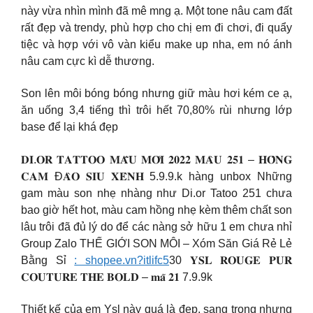
này vừa nhìn mình đã mê mng ạ. Một tone nâu cam đất
rất đẹp và trendy, phù hợp cho chị em đi chơi, đi quẩy
tiệc và hợp với vô vàn kiểu make up nha, em nó ánh
nâu cam cực kì dễ thương.
Son lên môi bóng bóng nhưng giữ màu hơi kém ce ạ,
ăn uống 3,4 tiếng thì trôi hết 70,80% rùi nhưng lớp
base để lại khá đẹp
𝐃𝐈.𝐎𝐑 𝐓𝐀𝐓𝐓𝐎𝐎 𝐌𝐀̂̃𝐔 𝐌𝐎̛́𝐈 𝟐𝟎𝟐𝟐 𝐌𝐀̀𝐔 𝟐𝟓𝟏 – 𝐇𝐎̂̀𝐍𝐆
𝐂𝐀𝐌 Đ𝐀̀𝐎 𝐒𝐈𝐔 𝐗𝐄̂𝐍𝐇 5.9.9.k hàng unbox Những
gam màu son nhẹ nhàng như Di.or Tatoo 251 chưa
bao giờ hết hot, màu cam hồng nhẹ kèm thêm chất son
lâu trôi đã đủ lý do để các nàng sở hữu 1 em chưa nhỉ
Group Zalo THẾ GIỚI SON MÔI – Xóm Săn Giá Rẻ Lẻ
Bằng Sỉ
: shopee.vn?itlifc5
30 𝐘𝐒𝐋 𝐑𝐎𝐔𝐆𝐄 𝐏𝐔𝐑
𝐂𝐎𝐔𝐓𝐔𝐑𝐄 𝐓𝐇𝐄 𝐁𝐎𝐋𝐃 – 𝐦𝐚̃ 𝟐𝟏 7.9.9k
Thiết kế của em Ysl này quá là đẹp, sang trọng nhưng