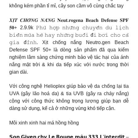
không kém phần tỉ mỉ, cây son cầm vô cùng chắc tay
𝑿𝑰̣𝑻 𝑪𝑯𝑶̂́𝑵𝑮 𝑵𝑨̆́𝑵𝑮 𝐍𝐞𝐮𝐭.𝐫𝐨𝐠𝐞𝐧𝐚 𝐁𝐞𝐚𝐜𝐡 𝐃𝐞𝐟𝐞𝐧𝐬𝐞 𝐒𝐏𝐅
𝟓𝟎+ 2.9.9k 𝙿𝚑𝚞̀ 𝚑𝚘̛̣𝚙 𝚗𝚑𝚞̛̃𝚗𝚐 𝚌𝚑𝚞𝚢𝚎̂́𝚗 𝚍𝚞 𝚕𝚒̣𝚌𝚑
𝚋𝚒𝚎̂̉𝚗 𝚖𝚞̀𝚊 𝚑𝚎̀ 𝚑𝚊𝚢 𝚗𝚑𝚞̛̃𝚗𝚐 𝚋𝚞𝚘̂̉𝚒 đ𝚒 𝚋𝚘̛𝚒 𝚌𝚑𝚘 𝚌𝚊̉
𝚐𝚒𝚊 đ𝚒̀𝚗𝚑. Xịt chống nắng Neutro.gen Beach
Defense SPF 50+ là dòng sản phẩm đã qua kiểm
nghiệm lâm sàng chứng minh bảo vệ tác hại của ánh
nắng mặt trời & khi da tiếp xúc với nước trong thời
gian dài.
Với công nghệ Helioplex giúp bảo vệ da chống lại tia
UVA (gây lão hoá da) & tia UVB (gây ra cháy nắng)
cộng với công thức không trọng lượng giúp bạn dễ
dàng sử dụng, kể cả ở những vùng khó tiếp cận.
Môi xinh xinh hai má hồng hồng
𝗦𝗼𝗻 𝗚𝗶𝘃𝗲𝗻.𝗰𝗵𝘆 𝗟𝗲 𝗥𝗼𝘂𝗴𝗲 𝗺𝗮̀𝘂 𝟯𝟯𝟯 𝗟’𝗶𝗻𝘁𝗲𝗿𝗱𝗶𝘁 –