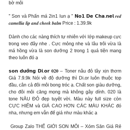
bờ môi
” Son và Phấn má 2in1 lun ạ ” 𝗡𝗼𝟭 𝗗𝗲 𝗖𝗵𝗮.𝗻𝗲𝗹 𝒓𝒆𝒅
𝒄𝒂𝒎𝒆𝒍𝒍𝒊𝒂 𝒍𝒊𝒑 𝒂𝒏𝒅 𝒄𝒉𝒆𝒆𝒌 𝒃𝒂𝒍𝒎 Price : 1.39.9k
Dành cho các nàng thích tự nhiên với lớp makeup cực
trong veo đây nhe . Cực mỏng nhẹ và lâu trôi vừa là
má hồng vừa là son dưỡng 2 trong 1 quá tiện mang
theo luôn đó ạ
𝘀𝗼𝗻 𝗱𝘂̛𝗼̛̃𝗻𝗴 𝗗𝗶.𝗼𝗿 𝟎𝟐𝟎 – Toner nâu đỏ tây xịn thơm
Giá 7.9.9k Nói về độ dưỡng thì Di.or luôn thuộc top
đầu, cân cả đôi môi bong tróc ạ. Chất son giàu dưỡng,
cho đôi môi căng mọng mà không gây dính. 020 là
tone NÂU ĐỎ đẹp tuyệt vời. Màu này full size còn
CỰC HIẾM và GIÁ CAO HƠN CÁC MÀU KHÁC đó
nha, nhưng em vẫn để giá như màu khác ạ
Group Zalo THẾ GIỚI SON MÔI – Xóm Săn Giá Rẻ