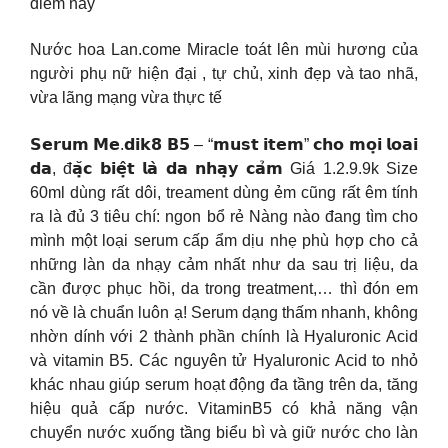
điểm này
Nước hoa Lan.come Miracle toát lên mùi hương của
người phụ nữ hiện đại , tự chủ, xinh đẹp và tao nhã,
vừa lãng mạng vừa thực tế
𝗦𝗲𝗿𝘂𝗺 𝗠𝗲.𝗱𝗶𝗸𝟴 𝗕𝟱 – “𝗺𝘂𝘀𝘁 𝗶𝘁𝗲𝗺” 𝗰𝗵𝗼 𝗺𝗼̣𝗶 𝗹𝗼𝗮𝗶
𝗱𝗮, đ𝗮̣̆𝗰 𝗯𝗶𝗲̣̂𝘁 𝗹𝗮̀ 𝗱𝗮 𝗻𝗵𝗮̣𝘆 𝗰𝗮̉𝗺 Giá 1.2.9.9k Size
60ml dùng rất dôi, treament dùng ẻm cũng rất êm tính
ra là đủ 3 tiêu chí: ngon bổ rẻ Nàng nào đang tìm cho
mình một loại serum cấp ẩm dịu nhẹ phù hợp cho cả
những làn da nhạy cảm nhất như da sau trị liệu, da
cần được phục hồi, da trong treatment,… thì đón em
nó về là chuẩn luôn ạ! Serum dạng thấm nhanh, không
nhờn dính với 2 thành phần chính là Hyaluronic Acid
và vitamin B5. Các nguyên tử Hyaluronic Acid to nhỏ
khác nhau giúp serum hoạt động đa tầng trên da, tăng
hiệu quả cấp nước. VitaminB5 có khả năng vận
chuyển nước xuống tầng biểu bì và giữ nước cho làn