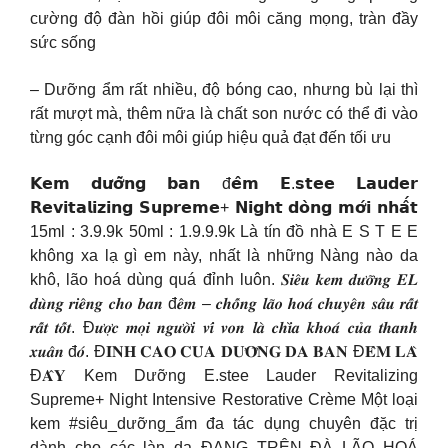
cường độ đàn hồi giúp đôi môi căng mọng, tràn đầy
sức sống
– Dưỡng ẩm rất nhiều, độ bóng cao, nhưng bù lại thì
rất mượt mà, thêm nữa là chất son nước có thể đi vào
từng góc cạnh đôi môi giúp hiệu quả đạt đến tối ưu
𝗞𝗲𝗺 𝗱𝘂̛𝗼̛̃𝗻𝗴 𝗯𝗮𝗻 đ𝗲̂𝗺 𝗘.𝘀𝘁𝗲𝗲 𝗟𝗮𝘂𝗱𝗲𝗿
𝗥𝗲𝘃𝗶𝘁𝗮𝗹𝗶𝘇𝗶𝗻𝗴 𝗦𝘂𝗽𝗿𝗲𝗺𝗲+ 𝗡𝗶𝗴𝗵𝘁 𝗱𝗼̀𝗻𝗴 𝗺𝗼̛́𝗶 𝗻𝗵𝗮̂́𝘁
15ml : 3.9.9k 50ml : 1.9.9.9k Là tín đồ nhà E S T E E
không xa lạ gì em này, nhất là những Nàng nào da
khô, lão hoá dùng quá đỉnh luôn. 𝑺𝒊𝒆̂𝒖 𝒌𝒆𝒎 𝒅𝒖̛𝒐̛̃𝒏𝒈 𝑬𝑳
𝒅𝒖̀𝒏𝒈 𝒓𝒊𝒆̂𝒏𝒈 𝒄𝒉𝒐 𝒃𝒂𝒏 đ𝒆̂𝒎 – 𝒄𝒉𝒐̂́𝒏𝒈 𝒍𝒂̃𝒐 𝒉𝒐𝒂́ 𝒄𝒉𝒖𝒚𝒆̂𝒏 𝒔𝒂̂𝒖 𝒓𝒂̂́𝒕
𝒓𝒂̂́𝒕 𝒕𝒐̂́𝒕. Đ𝒖̛𝒐̛̣𝒄 𝒎𝒐̣𝒊 𝒏𝒈𝒖̛𝒐̛̀𝒊 𝒗𝒊́ 𝒗𝒐𝒏 𝒍𝒂̀ 𝒄𝒉𝒊̀𝒂 𝒌𝒉𝒐𝒂́ 𝒄𝒖̉𝒂 𝒕𝒉𝒂𝒏𝒉
𝒙𝒖𝒂̂𝒏 đ𝒐́. Đ𝐈̉𝐍𝐇 𝐂𝐀𝐎 𝐂𝐔̉𝐀 𝐃𝐔̛𝐎̛̃𝐍𝐆 𝐃𝐀 𝐁𝐀𝐍 Đ𝐄̂𝐌 𝐋𝐀̀
Đ𝐀̂𝐘 Kem Dưỡng E.stee Lauder Revitalizing
Supreme+ Night Intensive Restorative Crème Một loại
kem #siêu_dưỡng_ẩm đa tác dụng chuyên đặc trị
dành cho các làn da ĐANG TRÊN ĐÀ LÃO HOÁ