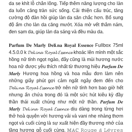
da se khít lỗ chân lông. Tiếp thêm năng lượng cho làn
da luôn căng tràn sức sống. Cải thiện cấu trúc, tăng
cường độ đàn hồi giúp làn da săn chắc hơn. Bổ sung
độ ẩm cho làn da căng mướt. Xóa mờ vết thâm nám,
đen sạm da, giúp làn da sáng và đều màu da.
𝐏𝐚𝐫𝐟𝐮𝐦 𝐃𝐞 𝐌𝐚𝐫𝐥𝐲 𝐃𝐞𝐥𝐢.𝐧𝐚 𝐑𝐨𝐲𝐚𝐥 𝐄𝐬𝐬𝐞𝐧𝐜𝐞 Fullbox 75ml
4.5.0.0 k 𝓓𝓮𝓵.𝓲𝓷𝓪 𝓡𝓸𝔂𝓪𝓵 𝓔𝓼𝓼𝓮𝓷𝓬𝓮 khoác lên mình một sắc
hồng nữ tính ngọt ngào, đây cũng là mùi hương nước
hoa nữ được yêu thích nhất từ thương hiệu 𝑷𝒂𝒓𝒇𝒖𝒎 𝑫𝒆
𝑴𝒂𝒓𝒍𝒚 Hương hoa hồng và hoa mẫu đơn làm nên
những giây phút gợi cảm ngất ngây đem đến cho
𝓓𝓮𝓵𝓲.𝓷𝓪 𝓡𝓸𝔂𝓪𝓵 𝓔𝓼𝓼𝓮𝓷𝓬𝓮 trở nên nữ tính hơn bao giờ hết
nhưng ẩn chứa trong đó là một sức hút kiêu kỳ đầy
thần thái xuất chúng như một nữ thần. 𝑷𝒂𝒓𝒇𝒖𝒎 𝑫𝒆
𝑴𝒂𝒓𝒍𝒚 𝓓𝓮𝓵.𝓲𝓷𝓪 𝓡𝓸𝔂𝓪𝓵 𝓔𝓼𝓼𝓮𝓷𝓬𝓮 dịu dàng trong từng hơi
thở hoà quyện với hương vải và vani nhẹ nhàng thơm
ngọt và cuối cùng là sự xuất hiện đầy thương nhớ của
tầng hương gỗ cuối cùng. 𝕄𝔸ℂ 𝚁𝚘𝚞𝚐𝚎 𝚊̀ 𝙻𝚎̀𝚟𝚛𝚎𝚜