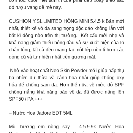
cơn lốc, cuốn hết tâm trí của phái đẹp xoáy theo sắc
đỏ rượu vang đê mê này.
CUSHION Y.SL LIMITED HỒNG MINI 5.4.5 k Bản mới
nhất, thiết kế vỏ da sang trọng độc đáo không lẫn với
bất kì dòng nào trên thị trường. ️ Kết cấu mới nhẹ và
khả năng giảm thiểu bóng dầu và sự xuất hiện của lỗ
chân lông, tất cả đều mang lại một lớp nền lì hơn các
dòng cũ và tự nhiên nhất trên gương mặt.
️ Nhờ vào hoạt chất Neo Skin Powder mới giúp hấp thụ
bã nhờn dư thừa và cánh hoa nhài giúp chống oxy
hóa để chống sạm da. Hơn thế nữa về mức độ SPF
chống nắng khả năng bảo vệ da đã được nâng lên
SPF50 / PA +++.
– Nước Hoa Jadore EDT 5ML
Mùi hương em nồng say…. 4.5.9.9k Nước Hoa