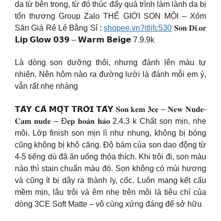
da từ bên trong, từ đó thúc đẩy quá trình làm lành da bị
tổn thương Group Zalo THẾ GIỚI SON MÔI – Xóm
Săn Giá Rẻ Lẻ Bằng Sỉ :
shopee.vn?itlifc530
𝐒𝐨𝐧 𝐃𝐢.𝐨𝐫
𝗟𝗶𝗽 𝗚𝗹𝗼𝘄 𝟬𝟯𝟵 – 𝗪𝗮𝗿𝗺 𝗕𝗲𝗶𝗴𝗲 7.9.9k
Là dòng son dưỡng thôi, nhưng đánh lên màu tự
nhiên. Nên hôm nào ra đường lười là đánh mỗi em ý,
vẫn rất nhẹ nhàng
𝗧𝗔̂𝗬 𝗖𝗔̉ 𝗠𝗢̣̂𝗧 𝗧𝗥𝗢̛̀𝗜 𝗧𝗔̂𝗬 𝐒𝐨𝐧 𝐤𝐞𝐦 𝟑𝐜𝐞 – 𝐍𝐞𝐰 𝐍𝐮𝐝𝐞-
𝐂𝐚𝐦 𝐧𝐮𝐝𝐞 – Đ𝐞̣𝐩 𝐡𝐨𝐚̀𝐧 𝐡𝐚̉𝐨 2.4.3 k Chất son mịn, nhẹ
môi. Lớp finish son mịn lì như nhung, không bị bóng
cũng không bị khô căng. Độ bám của son dao động từ
4-5 tiếng dù đã ăn uống thỏa thích. Khi trôi đi, son màu
nào thì stain chuẩn màu đó. Son không có mùi hương
và cũng ít bị dây ra thành ly, cốc. Luôn mang kết cấu
mềm mịn, lâu trôi và êm nhẹ trên môi là tiêu chí của
dòng 3CE Soft Matte – vô cùng xứng đáng để sở hữu