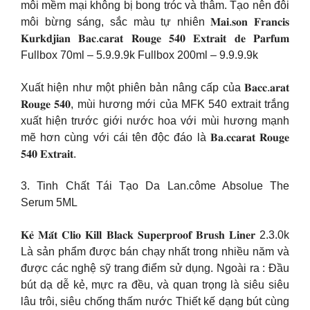
môi mềm mại không bị bong tróc và thâm. Tạo nên đôi
môi bừng sáng, sắc màu tự nhiên 𝐌𝐚𝐢.𝐬𝐨𝐧 𝐅𝐫𝐚𝐧𝐜𝐢𝐬
𝐊𝐮𝐫𝐤𝐝𝐣𝐢𝐚𝐧 𝐁𝐚𝐜.𝐜𝐚𝐫𝐚𝐭 𝐑𝐨𝐮𝐠𝐞 𝟓𝟒𝟎 𝐄𝐱𝐭𝐫𝐚𝐢𝐭 𝐝𝐞 𝐏𝐚𝐫𝐟𝐮𝐦
Fullbox 70ml – 5.9.9.9k Fullbox 200ml – 9.9.9.9k
Xuất hiện như một phiên bản nâng cấp của 𝐁𝐚𝐜𝐜.𝐚𝐫𝐚𝐭
𝐑𝐨𝐮𝐠𝐞 𝟓𝟒𝟎, mùi hương mới của MFK 540 extrait trắng
xuất hiện trước giới nước hoa với mùi hương mạnh
mẽ hơn cùng với cái tên độc đáo là 𝐁𝐚.𝐜𝐜𝐚𝐫𝐚𝐭 𝐑𝐨𝐮𝐠𝐞
𝟓𝟒𝟎 𝐄𝐱𝐭𝐫𝐚𝐢𝐭.
3. Tinh Chất Tái Tạo Da Lan.côme Absolue The
Serum 5ML
𝐊𝐞̉ 𝐌𝐚̆́𝐭 𝐂𝐥𝐢𝐨 𝐊𝐢𝐥𝐥 𝐁𝐥𝐚𝐜𝐤 𝐒𝐮𝐩𝐞𝐫𝐩𝐫𝐨𝐨𝐟 𝐁𝐫𝐮𝐬𝐡 𝐋𝐢𝐧𝐞𝐫 2.3.0k
Là sản phẩm được bán chạy nhất trong nhiều năm và
được các nghệ sỹ trang điểm sử dụng. Ngoài ra : Đầu
bút dạ dễ kẻ, mực ra đều, và quan trọng là siêu siêu
lâu trôi, siêu chống thấm nước Thiết kế dạng bút cùng