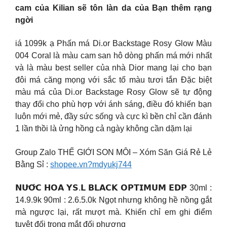
cam của Kilian sẽ tôn làn da của Bạn thêm rạng
ngời
iá 1099k ạ Phấn má Di.or Backstage Rosy Glow Màu
004 Coral là màu cam san hô dòng phấn má mới nhất
và là màu best seller của nhà Dior mang lại cho bạn
đôi má căng mọng với sắc tố màu tươi tắn Đặc biệt
màu má của Di.or Backstage Rosy Glow sẽ tự động
thay đổi cho phù hợp với ánh sáng, điều đó khiến bạn
luôn mới mẻ, đầy sức sống và cực kì bền chỉ cần đánh
1 lần thồi là ửng hồng cả ngày không cần dặm lại
Group Zalo THẾ GIỚI SON MÔI – Xóm Săn Giá Rẻ Lẻ
Bằng Sỉ :
shopee.vn?mdyukj744
𝗡𝗨̛𝗢̛́𝗖 𝗛𝗢𝗔 𝗬𝗦.𝗟 𝗕𝗟𝗔𝗖𝗞 𝗢𝗣𝗧𝗜𝗠𝗨𝗠 𝗘𝗗𝗣 30ml :
14.9.9k 90ml : 2.6.5.0k Ngọt nhưng không hề nồng gắt
mà ngược lại, rất mượt mà. Khiến chỉ em ghi điểm
tuyệt đối trong mắt đối phương