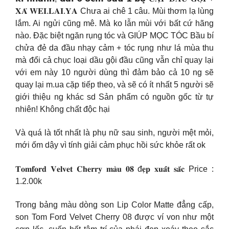
𝐗𝐀̉ 𝐖𝐄𝐈.𝐋𝐀𝐈.𝐘𝐀 Chưa ai chê 1 câu. Mùi thơm lạ lùng
lắm. Ai ngửi cũng mê. Mà ko lẫn mùi với bất cứ hãng
nào. Đặc biệt ngăn rụng tóc và GIÚP MỌC TÓC Bầu bí
chửa đẻ da đầu nhạy cảm + tóc rụng như lá mùa thu
mà đổi cả chục loại dầu gội đầu cũng vẫn chỉ quay lại
với em này 10 người dùng thì đảm bảo cả 10 ng sẽ
quay lại m.ua cặp tiếp theo, và sẽ có ít nhất 5 người sẽ
giới thiệu ng khác sd Sản phẩm có nguồn gốc từ tự
nhiên! Không chất độc hại
Và quá là tốt nhất là phụ nữ sau sinh, người mệt mỏi,
mới ốm dậy vì tính giải cảm phục hồi sức khỏe rất ok
𝐓𝐨𝐦𝐟𝐨𝐫𝐝 𝐕𝐞𝐥𝐯𝐞𝐭 𝐂𝐡𝐞𝐫𝐫𝐲 𝐦𝐚̀𝐮 𝟎𝟖 đ𝐞̣𝐩 𝐱𝐮𝐚̂́𝐭 𝐬𝐚̆́𝐜 Price :
1.2.00k
Trong bảng màu dòng son Lip Color Matte đẳng cấp,
son Tom Ford Velvet Cherry 08 được ví von như một