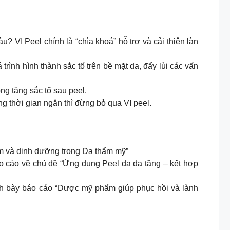
? VI Peel chính là “chìa khoá” hỗ trợ và cải thiện làn
rình hình thành sắc tố trên bề mặt da, đẩy lùi các vấn
ng tăng sắc tố sau peel.
 thời gian ngắn thì đừng bỏ qua VI peel.
ẩm và dinh dưỡng trong Da thẩm mỹ”
 cáo về chủ đề “Ứng dụng Peel da đa tầng – kết hợp
nh bày báo cáo “Dược mỹ phẩm giúp phục hồi và lành