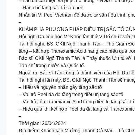
– Làn da cải thiện và phục hồi trong 7 NGÀY đã được
– Hạn chế tăng sắc tố sau peel
Nhắn tin VI Peel Vietnam để được tư vấn liệu trình ph
–
KHÁM PHÁ PHƯƠNG PHÁP ĐIỀU TRỊ SẮC TỐ CÙN
Hội nghị Da liễu học MeKong lần thứ VII tổ chức với 
Tại hội nghị, BS. CKII Ngô Thanh Tân – Phó Giám Đố
tầng – kết hợp Tranexamic Acid nâng cao hiệu quả trong
Bác sĩ. CKII Ngô Thanh Tân là Thầy thuốc Ưu tú với 
Tạp chí trong nước và Quốc tế.
Ngoài ra, Bác sĩ Tân cũng là thành viên của Hội Da li
Tại hội nghị lần này, BS. CKII Ngô Thanh Tân sẽ mang 
– Hiểu về nguyên nhân gây tăng sắc tố
– Vai trò Peel da đa tầng trong điều trị tăng sắc tố
– Vai trò của Tranexamic Acid trong điều trị tăng sắc tố
– Hiệu quả khi kết hợp Peel da đa tầng và Tranexamic
–
Thời gian: 26/04/2024
Địa điểm: Khách sạn Mường Thanh Cà Mau – Lô C03A, 