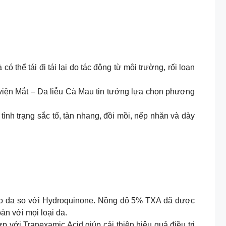
 thể tái đi tái lại do tác động từ môi trường, rối loạn
viện Mắt – Da liễu Cà Mau tin tưởng lựa chọn phương
 tình trạng sắc tố, tàn nhang, đồi mồi, nếp nhăn và dày
n cho da so với Hydroquinone. Nồng độ 5% TXA đã được
àn với mọi loại da.
p với Tranexamic Acid giúp cải thiện hiệu quả điều trị