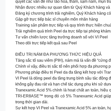
quyết các vấn đề như lão hoá, thâm, sạm nám, mụn tr
Nhận được nhiều sự quan tâm từ Quý Khách hàng và Qu
Đăng ký chương trình trải nghiệm, Quý Khách hàng có
Gặp gỡ trực tiếp bác sĩ chuyên môn nhãn hàng
Training sản phẩm trực tiếp và quy trình thực hiện ch
Trải nghiệm quá trình Peel da trực tiếp tại phòng khám
Tư vấn chiến lược tăng trưởng doanh số với VI Peel
Theo dõi trực tiếp kết quả sau Peel
ĐIỀU TRỊ NÁM ĐA PHƯƠNG THỨC HIỆU QUẢ
Tăng sắc tố sau viêm (PIH), nám má là vấn đề “cứng đầu
Chính vì vậy, điều trị sắc tố nên phối hợp đa phương ph
Phương pháp điều trị Peel da đa tầng kết hợp với Tr
VI Peel là dòng peel đa tầng trung bình sâu tác động đ
không gây đau rát và hạn chế tác dụng phụ khi sử dụn
Tranexamic Acid 5% chính là hoạt chất an toàn, hiệu q
TRI-ER8ASE™ trong đó có 5% Tranexamic Acid giúp “đ
trong thời gian dài.
Sự kết hợp VI Peel và Tranexamic Acid 5% an toàn, hạn