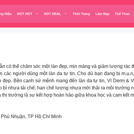
ng Hiệu
HOT HOT
HOT DEAL
Thời Trang
Làm Đẹp
Thể Thao
ẫn có thể chăm sóc một làn đẹp, mịn màng và giảm lượng rác th
các người dùng một làn da tự tin. Cho dù bạn đang bị m.ụ.n, 
 đẹp. Bên cạnh sứ mệnh mang đến làn da tự tin, VI Derm & VI
o bì nhựa tái chế, hạn chế lượng nhựa mới thải ra môi trườn
 thị trường là sự kết hợp hoàn hảo giữa khoa học và cam kết m
n Phú Nhuận, TP Hồ Chí Minh