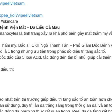
vipeelvietnam
hopee_kol?vipeelvietnam
 #skincare
Bệnh Viện Mắt – Da Liễu Cà Mau
anocytes là tình trạng xảy ra khá phổ biến gây mất thẩm mỹ và có
– Thẩm mỹ, Bác sĩ. CKII Ngô Thanh Tân – Phó Giám Đốc Bệnh 
 là 1 trong những ưu tiên trong phác đồ điều trị tăng sắc tố.
độc đáo của 5 loại Acid, tác động đến tận bì nhú, giúp cải thiện
iều trị:
o nhất trên thị trường giúp điều trị tăng sắc tố an toàn hơ
 sử dụng, duy trì làn da trắng sáng trong thời gian dài và an to
ác động đa phương thức rất quan trọng. Peel da đa tầng kết hợ