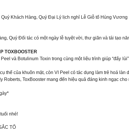
ới Quý Khách Hàng, Quý Đại Lý lịch nghỉ Lễ Giỗ tổ Hùng Vương
, Quý Đối tác có một ngày lễ tuyệt vời, thư giãn và tái tạo năn
HÁP TOXBOOSTER
eel và Botulinum Toxin trong cùng một liệu trình giúp “đẩy lù
ụ thể của khuôn mặt, còn VI Peel có tác dụng làm trẻ hoá làn d
y Roberts, ToxBooster mang đến hiệu quả đáng kinh ngạc cho
ngày*
tuổi nhé!
SẮC TỐ