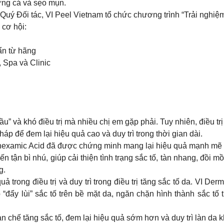
ứng cá và sẹo mụn.
ý Đối tác, VI Peel Vietnam tổ chức chương trình “Trải nghiệm
 cơ hội:
uẩn từ hãng
, Spa và Clinic
” và khó điều trị mà nhiều chị em gặp phải. Tuy nhiên, điều trị
áp để đem lại hiệu quả cao và duy trì trong thời gian dài.
anexamic Acid đã được chứng minh mang lại hiệu quả mạnh mẽ ch
ến tận bì nhú, giúp cải thiện tình trạng sắc tố, tàn nhang, đồi 
g.
uả trong điều trị và duy trì trong điều trị tăng sắc tố da. VI 
ẩy lùi” sắc tố trên bề mặt da, ngăn chặn hình thành sắc tố t
 chế tăng sắc tố, đem lại hiệu quả sớm hơn và duy trì làn da 