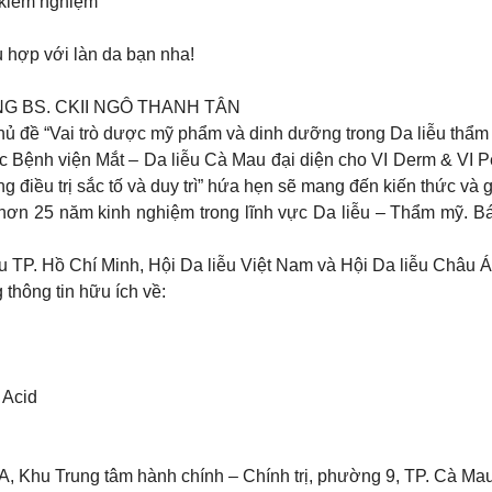
 kiểm nghiệm
ù hợp với làn da bạn nha!
G BS. CKII NGÔ THANH TÂN
chủ đề “Vai trò dược mỹ phẩm và dinh dưỡng trong Da liễu thẩm 
c Bệnh viện Mắt – Da liễu Cà Mau đại diện cho VI Derm & VI P
 điều trị sắc tố và duy trì” hứa hẹn sẽ mang đến kiến thức và 
hơn 25 năm kinh nghiệm trong lĩnh vực Da liễu – Thẩm mỹ. Bá
ễu TP. Hồ Chí Minh, Hội Da liễu Việt Nam và Hội Da liễu Châu Á
thông tin hữu ích về:
 Acid
Khu Trung tâm hành chính – Chính trị, phường 9, TP. Cà Mau