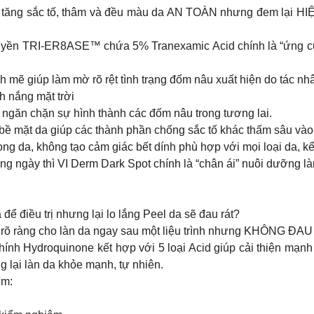
 da tăng sắc tố, thâm và đều màu da AN TOÀN nhưng đem lại H
uyền TRI-ER8ASE™ chứa 5% Tranexamic Acid chính là “ứng cử v
ẽ giúp làm mờ rõ rệt tình trạng đốm nâu xuất hiện do tác nhân
h nắng mặt trời
i ngăn chặn sự hình thành các đốm nâu trong tương lai.
ạo bề mặt da giúp các thành phần chống sắc tố khác thấm sâu vào
g da, không tạo cảm giác bết dính phù hợp với mọi loại da, kể 
 ngày thì VI Derm Dark Spot chính là “chân ái” nuôi dưỡng là
 điều trị nhưng lại lo lắng Peel da sẽ đau rát?
i rõ ràng cho làn da ngay sau một liệu trình nhưng KHÔNG ĐAU 
hính Hydroquinone kết hợp với 5 loại Acid giúp cải thiện mạn
g lại làn da khỏe mạnh, tự nhiên.
ểm: