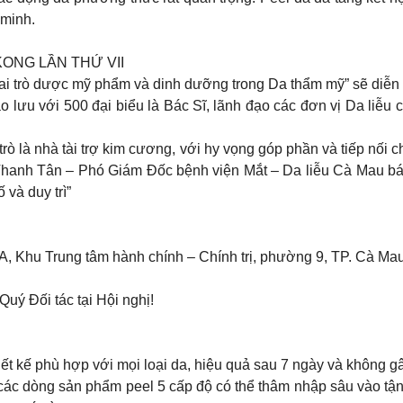
 minh.
KONG LẦN THỨ VII
Vai trò dược mỹ phẩm và dinh dưỡng trong Da thẩm mỹ” sẽ diễn
o lưu với 500 đại biểu là Bác Sĩ, lãnh đạo các đơn vị Da liễu 
rò là nhà tài trợ kim cương, với hy vọng góp phần và tiếp nối
 Thanh Tân – Phó Giám Đốc bệnh viện Mắt – Da liễu Cà Mau bá
 và duy trì”
 Khu Trung tâm hành chính – Chính trị, phường 9, TP. Cà Ma
uý Đối tác tại Hội nghị!
iết kế phù hợp với mọi loại da, hiệu quả sau 7 ngày và không gâ
các dòng sản phẩm peel 5 cấp độ có thể thâm nhập sâu vào tận 