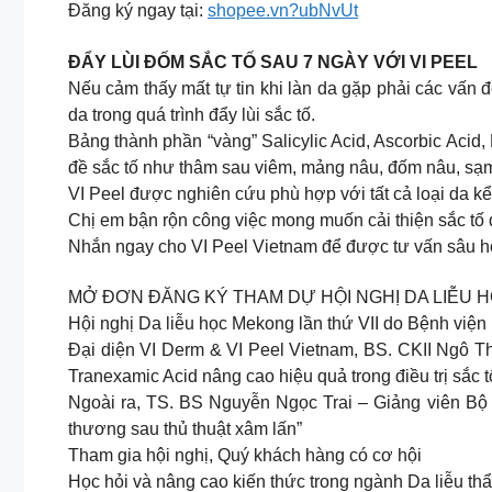
Đăng ký ngay tại:
shopee.vn?ubNvUt
ĐẨY LÙI ĐỐM SẮC TỐ SAU 7 NGÀY VỚI VI PEEL
Nếu cảm thấy mất tự tin khi làn da gặp phải các vấn đ
da trong quá trình đẩy lùi sắc tố.
Bảng thành phần “vàng” Salicylic Acid, Ascorbic Acid,
đề sắc tố như thâm sau viêm, mảng nâu, đốm nâu, sạ
VI Peel được nghiên cứu phù hợp với tất cả loại da kể
Chị em bận rộn công việc mong muốn cải thiện sắc tố 
Nhắn ngay cho VI Peel Vietnam để được tư vấn sâu hơn
MỞ ĐƠN ĐĂNG KÝ THAM DỰ HỘI NGHỊ DA LIỄU H
Hội nghị Da liễu học Mekong lần thứ VII do Bệnh việ
Đại diện VI Derm & VI Peel Vietnam, BS. CKII Ngô 
Tranexamic Acid nâng cao hiệu quả trong điều trị sắc tố
Ngoài ra, TS. BS Nguyễn Ngọc Trai – Giảng viên Bộ
thương sau thủ thuật xâm lấn”
Tham gia hội nghị, Quý khách hàng có cơ hội
Học hỏi và nâng cao kiến thức trong ngành Da liễu t