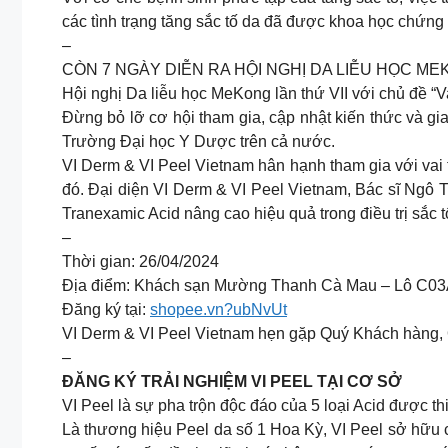
các tình trạng tăng sắc tố da đã được khoa học chứng
–
CÒN 7 NGÀY DIỄN RA HỘI NGHỊ DA LIỄU HỌC ME
Hội nghị Da liễu học MeKong lần thứ VII với chủ đề “
Đừng bỏ lỡ cơ hội tham gia, cập nhật kiến thức và gia
Trường Đại học Y Dược trên cả nước.
VI Derm & VI Peel Vietnam hân hạnh tham gia với vai t
đó. Đại diện VI Derm & VI Peel Vietnam, Bác sĩ Ngô
Tranexamic Acid nâng cao hiệu quả trong điều trị sắc tố
–
Thời gian: 26/04/2024
Địa điểm: Khách sạn Mường Thanh Cà Mau – Lô C03A,
Đăng ký tại:
shopee.vn?ubNvUt
VI Derm & VI Peel Vietnam hẹn gặp Quý Khách hàng, Q
–
ĐĂNG KÝ TRẢI NGHIỆM VI PEEL TẠI CƠ SỞ
VI Peel là sự pha trộn độc đáo của 5 loại Acid được th
Là thương hiệu Peel da số 1 Hoa Kỳ, VI Peel sở hữu 