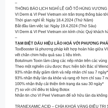
–
THÔNG BÁO LỊCH NGHỈ LỄ GIỖ TỔ HÙNG VƯƠNG
VI Derm & VI Peel Vietnam xin trân trọng thông báo t
Thời gian nghỉ lễ: Ngày 18.4.2024 (Thứ Năm)
Bắt đầu làm việc lại: Ngày 19.4.2024 (Thứ Sáu)
VI Derm & VI Peel Vietnam xin kính chúc Quý khách hàng
–
TẠM BIỆT DẤU HIỆU LÃO HOÁ VỚI PHƯƠNG P
ToxBooster là phương pháp kết hợp hoàn hảo giữa VI P
vết chân chim hiệu quả sau 1 liệu trình.
Botulinum Toxin làm căng các nếp nhăn trên các vùng c
Theo một nghiên cứu được thực hiện bởi Bác sĩ Wend
93% nhận thấy giảm rãnh và nếp nhăn chỉ sau 7 ngày*
93% nhận thấy làn da khỏe và rạng rỡ hơn chỉ sau 7 
100% nhận thấy cải thiện tình trạng da sau 30 ngày*
(*) so với chỉ điều trị bằng Botox
Nhắn tin cho VI Peel Vietnam để sở hữu làn da không 
TRANEXAMIC ACID – CHÌA KHOÁ VÀNG ĐIỀU TRỊ 