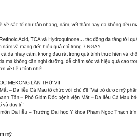
ề về sắc tố như tàn nhang, nám, vết thâm hay da không đều màu
 Retinoic Acid, TCA và Hydroquinone… tác động đa tầng tới quá t
m nám và mang đến hiệu quả chỉ trong 7 NGÀY.
 cả da nhạy cảm, không đau rát trong quá trình thực hiện và khô
da mà không cần nghỉ dưỡng, dễ chăm sóc và hiệu quả cao trong
 về liệu trình nhé!
ỌC MEKONG LẦN THỨ VII
n Mắt – Da liễu Cà Mau tổ chức với chủ đề “Vai trò dược mỹ ph
Thanh Tân – Phó Giám Đốc bệnh viện Mắt – Da liễu Cà Mau báo
 và duy trì”
 môn Da liễu – Trường Đại học Y khoa Phạm Ngọc Thạch trì
hẩm mỹ