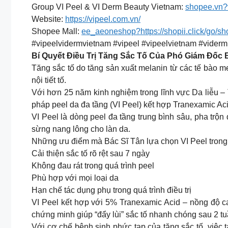
Group VI Peel & VI Derm Beauty Vietnam:
shopee.vn?
Website:
https://vipeel.com.vn/
Shopee Mall:
ee_aeoneshop?https://shopii.click/go/s
#vipeelvidermvietnam #vipeel #vipeelvietnam #viderm
Bí Quyết Điều Trị Tăng Sắc Tố Của Phó Giám Đốc 
Tăng sắc tố do tăng sản xuất melanin từ các tế bào mel
nội tiết tố.
Với hơn 25 năm kinh nghiệm trong lĩnh vực Da liễu 
pháp peel da đa tầng (VI Peel) kết hợp Tranexamic Acid
VI Peel là dòng peel đa tầng trung bình sâu, pha trộn 
sừng nang lông cho làn da.
Những ưu điểm mà Bác Sĩ Tân lựa chọn VI Peel trong đ
Cải thiện sắc tố rõ rệt sau 7 ngày
Không đau rát trong quá trình peel
Phù hợp với mọi loại da
Hạn chế tác dụng phụ trong quá trình điều trị
VI Peel kết hợp với 5% Tranexamic Acid – nồng độ ca
chứng minh giúp “đẩy lùi” sắc tố nhanh chóng sau 2 tuần
Với cơ chế bệnh sinh phức tạp của tăng sắc tố, việc t