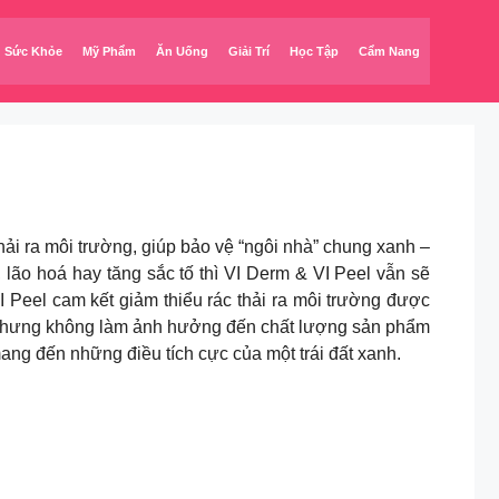
Sức Khỏe
Mỹ Phẩm
Ăn Uống
Giải Trí
Học Tập
Cẩm Nang
ải ra môi trường, giúp bảo vệ “ngôi nhà” chung xanh –
lão hoá hay tăng sắc tố thì VI Derm & VI Peel vẫn sẽ
 Peel cam kết giảm thiểu rác thải ra môi trường được
g nhưng không làm ảnh hưởng đến chất lượng sản phẩm
ang đến những điều tích cực của một trái đất xanh.