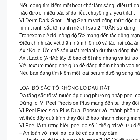
Nếu đang tìm kiếm một hoạt chất làm sáng, điều trị
hảo được nhiều bác sĩ da liễu, chuyên gia yêu thích.
VI Derm Dark Spot Lifting Serum với công thức độc q
hình thành sắc tố mạnh mẽ chỉ sau 2 TUẦN sử dụng.
Tranexamic Acid: nồng độ 5% mang đến tác động mạnh m
Điều chỉnh các vết thâm nám hiện có và tác hại của án
Axit Kojic: Ức chế sản xuất melanin dư thừa đồng thờ
Axit Lactic (AHA): tẩy tế bào chết nhẹ nhàng và tái t
Với texture mỏng nhẹ giúp dễ dàng thấm nhanh vào tron
Nếu bạn đang tìm kiếm một loại serum dưỡng sáng hàng
–
LOẠI BỎ SẮC TỐ KHÔNG LO ĐAU RÁT
Da tăng sắc tố và muốn áp dụng phương pháp peel da để
Đừng lo! VI Peel Precision Plus mang đến sự thay đổ
VI Peel Precision Plus Dual Booster với thành phần c
và thúc đẩy quá trình thay đổi tế bào nhanh chóng man
VI Peel là thương hiệu peel da số 1 thế giới với ưu đi
– An toàn với mọi loại da kể cả da nhạy cảm