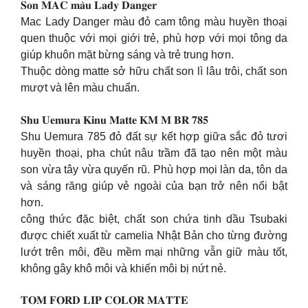
𝐒𝐨𝐧 𝐌𝐀𝐂 𝐦𝐚̀𝐮 𝐋𝐚𝐝𝐲 𝐃𝐚𝐧𝐠𝐞𝐫
Mac Lady Danger màu đỏ cam tông màu huyền thoại
quen thuộc với mọi giới trẻ, phù hợp với mọi tông da
giúp khuôn mặt bừng sáng và trẻ trung hơn.
Thuộc dòng matte sở hữu chất son lì lâu trôi, chất son
mượt và lên màu chuẩn.
𝐒𝐡𝐮 𝐔𝐞𝐦𝐮𝐫𝐚 𝐊𝐢𝐧𝐮 𝐌𝐚𝐭𝐭𝐞 𝐊𝐌 𝐌 𝐁𝐑 𝟕𝟖𝟓
Shu Uemura 785 đỏ đất sự kết hợp giữa sắc đỏ tươi
huyền thoại, pha chút nâu trầm đã tạo nên một màu
son vừa tây vừa quyến rũ. Phù hợp mọi làn da, tôn da
và sáng răng giúp vẻ ngoài của bạn trở nên nổi bật
hơn.
công thức đặc biệt, chất son chứa tinh dầu Tsubaki
được chiết xuất từ ​​camelia Nhật Bản cho từng đường
lướt trên môi, đều mềm mại những vẫn giữ màu tốt,
không gây khô môi và khiến môi bị nứt nẻ.
𝐓𝐎𝐌 𝐅𝐎𝐑𝐃 𝐋𝐈𝐏 𝐂𝐎𝐋𝐎𝐑 𝐌𝐀𝐓𝐓𝐄