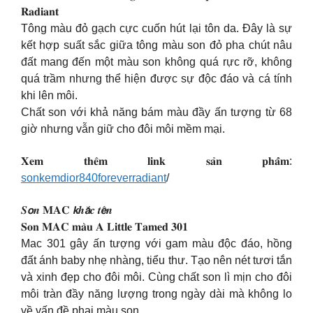
𝐑𝐚𝐝𝐢𝐚𝐧𝐭
Tông màu đỏ gạch cực cuốn hút lại tôn da. Đây là sự
kết hợp suất sắc giữa tông màu son đỏ pha chút nâu
đất mang đến một màu son không quá rực rỡ, không
quá trầm nhưng thể hiện được sự độc đáo và cá tính
khi lên môi.
Chất son với khả năng bám màu đầy ấn tượng từ 68
giờ nhưng vẫn giữ cho đôi môi mềm mại.
𝐗𝐞𝐦 𝐭𝐡𝐞̂𝐦 𝐥𝐢𝐧𝐤 𝐬𝐚̉𝐧 𝐩𝐡𝐚̂̉𝐦:
sonkemdior840foreverradiant
/
𝑺𝙤𝒏 𝐌𝐀𝐂 𝙠𝒉𝙖̆́𝒄 𝒕𝙚̂𝒏
𝐒𝐨𝐧 𝐌𝐀𝐂 𝐦𝐚̀𝐮 𝐀 𝐋𝐢𝐭𝐭𝐥𝐞 𝐓𝐚𝐦𝐞𝐝 𝟑𝟎𝟏
Mac 301 gây ấn tượng với gam màu độc đáo, hồng
đất ánh baby nhẹ nhàng, tiểu thư. Tạo nên nét tươi tắn
và xinh đẹp cho đôi môi. Cùng chất son lì mịn cho đôi
môi tràn đầy năng lượng trong ngày dài mà không lo
về vấn đề phai màu son.