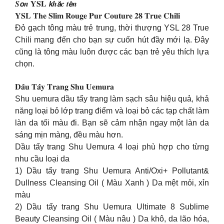
𝑺𝙤𝒏 𝐘𝐒𝐋 𝙠𝒉𝙖̆́𝒄 𝒕𝙚̂𝒏
𝐘𝐒𝐋 𝐓𝐡𝐞 𝐒𝐥𝐢𝐦 𝐑𝐨𝐮𝐠𝐞 𝐏𝐮𝐫 𝐂𝐨𝐮𝐭𝐮𝐫𝐞 𝟐𝟖 𝐓𝐫𝐮𝐞 𝐂𝐡𝐢𝐥𝐢
Đỏ gạch tông màu trẻ trung, thời thượng YSL 28 True
Chili mang đến cho bạn sự cuốn hút đầy mới lạ. Đây
cũng là tông màu luôn được các bạn trẻ yêu thích lựa
chọn.
𝐃𝐚̂̀𝐮 𝐓𝐚̂̉𝐲 𝐓𝐫𝐚𝐧𝐠 𝐒𝐡𝐮 𝐔𝐞𝐦𝐮𝐫𝐚
Shu uemura dầu tẩy trang làm sạch sâu hiệu quả, khả
năng loại bỏ lớp trang điểm và loại bỏ các tạp chất làm
làn da tối màu đi. Bạn sẽ cảm nhận ngay một làn da
sáng mịn màng, đều màu hơn.
Dầu tẩy trang Shu Uemura 4 loại phù hợp cho từng
nhu cầu loại da
1) Dầu tẩy trang Shu Uemura Anti/Oxi+ Pollutant&
Dullness Cleansing Oil ( Màu Xanh ) Da mệt mỏi, xỉn
màu
2) Dầu tẩy trang Shu Uemura Ultimate 8 Sublime
Beauty Cleansing Oil ( Màu nâu ) Da khô, da lão hóa,