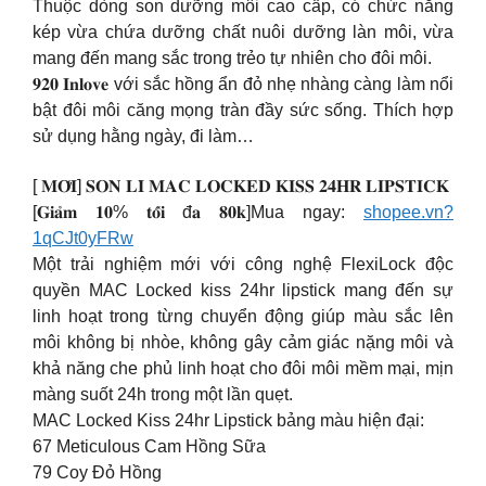
Thuộc dòng son dưỡng môi cao cấp, có chức năng
kép vừa chứa dưỡng chất nuôi dưỡng làn môi, vừa
mang đến mang sắc trong trẻo tự nhiên cho đôi môi.
𝟗𝟐𝟎 𝐈𝐧𝐥𝐨𝐯𝐞 với sắc hồng ẩn đỏ nhẹ nhàng càng làm nổi
bật đôi môi căng mọng tràn đầy sức sống. Thích hợp
sử dụng hằng ngày, đi làm…
[ 𝐌𝐎̛́𝐈] 𝐒𝐎𝐍 𝐋𝐈̀ 𝐌𝐀𝐂 𝐋𝐎𝐂𝐊𝐄𝐃 𝐊𝐈𝐒𝐒 𝟐𝟒𝐇𝐑 𝐋𝐈𝐏𝐒𝐓𝐈𝐂𝐊
[𝐆𝐢𝐚̉𝐦 𝟏𝟎% 𝐭𝐨̂́𝐢 đ𝐚 𝟖𝟎𝐤]Mua ngay:
shopee.vn?
1qCJt0yFRw
Một trải nghiệm mới với công nghệ FlexiLock độc
quyền MAC Locked kiss 24hr lipstick mang đến sự
linh hoạt trong từng chuyển động giúp màu sắc lên
môi không bị nhòe, không gây cảm giác nặng môi và
khả năng che phủ linh hoạt cho đôi môi mềm mại, mịn
màng suốt 24h trong một lần quẹt.
MAC Locked Kiss 24hr Lipstick bảng màu hiện đại:
67 Meticulous Cam Hồng Sữa
79 Coy Đỏ Hồng