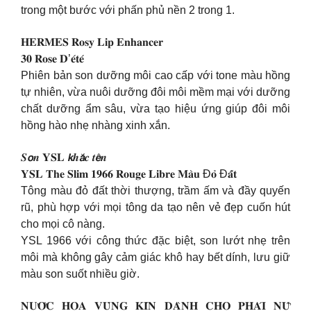
trong một bước với phấn phủ nền 2 trong 1.
𝐇𝐄𝐑𝐌𝐄𝐒 𝐑𝐨𝐬𝐲 𝐋𝐢𝐩 𝐄𝐧𝐡𝐚𝐧𝐜𝐞𝐫
𝟑𝟎 𝐑𝐨𝐬𝐞 𝐃’𝐞́𝐭𝐞́
Phiên bản son dưỡng môi cao cấp với tone màu hồng
tự nhiên, vừa nuôi dưỡng đôi môi mềm mại với dưỡng
chất dưỡng ẩm sâu, vừa tạo hiệu ứng giúp đôi môi
hồng hào nhẹ nhàng xinh xắn.
𝑺𝙤𝒏 𝐘𝐒𝐋 𝙠𝒉𝙖̆́𝒄 𝒕𝙚̂𝒏
𝐘𝐒𝐋 𝐓𝐡𝐞 𝐒𝐥𝐢𝐦 𝟏𝟗𝟔𝟔 𝐑𝐨𝐮𝐠𝐞 𝐋𝐢𝐛𝐫𝐞 𝐌𝐚̀𝐮 Đ𝐨̉ Đ𝐚̂́𝐭
Tông màu đỏ đất thời thượng, trầm ấm và đầy quyến
rũ, phù hợp với mọi tông da tạo nên vẻ đẹp cuốn hút
cho mọi cô nàng.
YSL 1966 với công thức đặc biệt, son lướt nhẹ trên
môi mà không gây cảm giác khô hay bết dính, lưu giữ
màu son suốt nhiều giờ.
𝐍𝐔̛𝐎̛́𝐂 𝐇𝐎𝐀 𝐕𝐔̀𝐍𝐆 𝐊𝐈́𝐍 𝐃𝐀̀𝐍𝐇 𝐂𝐇𝐎 𝐏𝐇𝐀́𝐈 𝐍𝐔̛̃