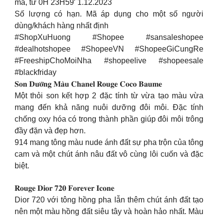
mã, từ 0H 23H59′ 1.12.2023
Số lượng có hạn. Mã áp dụng cho một số người
dùng/khách hàng nhất định
#ShopXuHuong #Shopee #sansaleshopee
#dealhotshopee #ShopeeVN #ShopeeGiCungRe
#FreeshipChoMoiNha #shopeelive #shopeesale
#blackfriday
𝐒𝐨𝐧 𝐃𝐮̛𝐨̛̃𝐧𝐠 𝐌𝐚̀𝐮 𝐂𝐡𝐚𝐧𝐞𝐥 𝐑𝐨𝐮𝐠𝐞 𝐂𝐨𝐜𝐨 𝐁𝐚𝐮𝐦𝐞
Một thỏi son kết hợp 2 đặc tính từ vừa tạo màu vừa
mang đến khả năng nuôi dưỡng đôi môi. Đặc tính
chống oxy hóa có trong thành phần giúp đôi môi trông
đầy đặn và đẹp hơn.
914 mang tông màu nude ánh đất sự pha trộn của tông
cam và một chút ánh nâu đất vô cùng lôi cuốn và đặc
biệt.
𝐑𝐨𝐮𝐠𝐞 𝐃𝐢𝐨𝐫 𝟕𝟐𝟎 𝐅𝐨𝐫𝐞𝐯𝐞𝐫 𝐈𝐜𝐨𝐧𝐞
Dior 720 với tông hồng pha lẫn thêm chút ánh đất tạo
nên một màu hồng đất siêu tây và hoàn hảo nhất. Màu