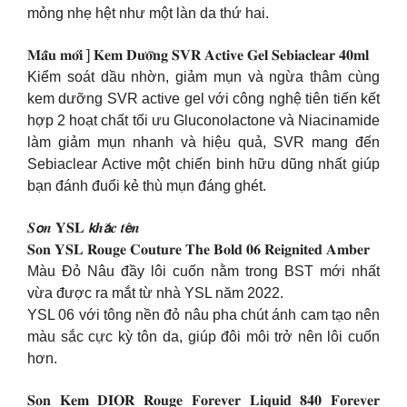
mỏng nhẹ hệt như một làn da thứ hai.
𝐌𝐚̂̃𝐮 𝐦𝐨̛́𝐢 ] 𝐊𝐞𝐦 𝐃𝐮̛𝐨̛̃𝐧𝐠 𝐒𝐕𝐑 𝐀𝐜𝐭𝐢𝐯𝐞 𝐆𝐞𝐥 𝐒𝐞𝐛𝐢𝐚𝐜𝐥𝐞𝐚𝐫 𝟒𝟎𝐦𝐥
Kiểm soát dầu nhờn, giảm mụn và ngừa thâm cùng
kem dưỡng SVR active gel với công nghệ tiên tiến kết
hợp 2 hoạt chất tối ưu Gluconolactone và Niacinamide
làm giảm mụn nhanh và hiệu quả, SVR mang đến
Sebiaclear Active một chiến binh hữu dũng nhất giúp
bạn đánh đuổi kẻ thù mụn đáng ghét.
𝑺𝙤𝒏 𝐘𝐒𝐋 𝙠𝒉𝙖̆́𝒄 𝒕𝙚̂𝒏
𝐒𝐨𝐧 𝐘𝐒𝐋 𝐑𝐨𝐮𝐠𝐞 𝐂𝐨𝐮𝐭𝐮𝐫𝐞 𝐓𝐡𝐞 𝐁𝐨𝐥𝐝 𝟎𝟔 𝐑𝐞𝐢𝐠𝐧𝐢𝐭𝐞𝐝 𝐀𝐦𝐛𝐞𝐫
Màu Đỏ Nâu đầy lôi cuốn nằm trong BST mới nhất
vừa được ra mắt từ nhà YSL năm 2022.
YSL 06 với tông nền đỏ nâu pha chút ánh cam tạo nên
màu sắc cực kỳ tôn da, giúp đôi môi trở nên lôi cuốn
hơn.
𝐒𝐨𝐧 𝐊𝐞𝐦 𝐃𝐈𝐎𝐑 𝐑𝐨𝐮𝐠𝐞 𝐅𝐨𝐫𝐞𝐯𝐞𝐫 𝐋𝐢𝐪𝐮𝐢𝐝 𝟖𝟒𝟎 𝐅𝐨𝐫𝐞𝐯𝐞𝐫