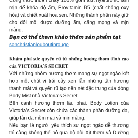
Công thức thuần chay 100% gồm axit hyaluronic làm
mịn để khóa độ ẩm, Provitamin B5 (chất chống oxy
hóa) và chiết xuất hoa sen. Những thành phần này giữ
cho đôi môi được dưỡng ẩm, căng mọng và mịn
màng.
𝘽𝙖̣𝙣 𝙘𝙤́ 𝙩𝙝𝙚̂̉ 𝙩𝙝𝙖𝙢 𝙠𝙝𝙖̉𝙤 𝙩𝙝𝙚̂𝙢 𝙨𝙖̉𝙣 𝙥𝙝𝙖̂̉𝙢 𝙩𝙖̣𝙞:
sonchristianlouboutinrouge
𝐊𝐡𝐚́𝐦 𝐩𝐡𝐚́ 𝐬𝐮̛́𝐜 𝐪𝐮𝐲𝐞̂́𝐧 𝐫𝐮̃ 𝐭𝐮̛̀ 𝐧𝐡𝐮̛̃𝐧𝐠 𝐡𝐮̛𝐨̛𝐧𝐠 𝐭𝐡𝐨̛𝐦 đ𝐢̉𝐧𝐡 𝐜𝐚𝐨
𝐜𝐮̉𝐚 𝐕𝐈𝐂𝐓𝐎𝐑𝐈𝐀’𝐒 𝐒𝐄𝐂𝐑𝐄𝐓
Với những nhóm hương thơm mang sự ngọt ngào kết
hợp một chút vị trái cây xen lẫn những tần hương
thanh mát và quyến rũ tạo nên nét đặc trưng của dòng
Body Mist nhà Victoria’s Secret.
Bên cạnh hương thơm lâu phai, Body Lotion của
Victoria’s Secret còn chứa các thành phần dưỡng da,
giúp làn da mềm mại và mịn màng.
Nếu bạn là người yêu thích sự ngọt ngào dễ thương
thì càng không thể bỏ qua bộ đôi Xịt thơm và Dưỡng