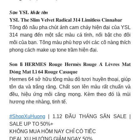
𝑺𝙤𝒏 𝐘𝐒𝐋 𝙠𝒉𝙖̆́𝒄 𝒕𝙚̂𝒏
𝐘𝐒𝐋 𝐓𝐡𝐞 𝐒𝐥𝐢𝐦 𝐕𝐞𝐥𝐯𝐞𝐭 𝐑𝐚𝐝𝐢𝐜𝐚𝐥 𝟑𝟏𝟒 𝐋𝐢𝐦𝐢𝐭𝐥𝐞𝐬𝐬 𝐂𝐢𝐧𝐧𝐚𝐛𝐚𝐫
Tông đỏ nâu pha chút ánh cam cháy hiện đại của YSL
314 mang đến một sắc màu cá tính, nổi bật cho đôi
môi của bạn. Tông màu phù hợp với các cô nàng thích
phong cách make up tone trầm hiện đại.
𝐒𝐨𝐧 𝐥𝐢̀ 𝐇𝐄𝐑𝐌𝐄𝐒 𝐑𝐨𝐮𝐠𝐞 𝐇𝐞𝐫𝐦𝐞̀𝐬 𝐑𝐨𝐮𝐠𝐞 𝐀̀ 𝐋𝐞̀𝐯𝐫𝐞𝐬 𝐌𝐚𝐭
𝐃𝐨̀𝐧𝐠 𝐌𝐚𝐭 𝐋𝐢̀ 𝟔𝟒 𝐑𝐨𝐮𝐠𝐞 𝐂𝐚𝐬𝐚𝐪𝐮𝐞
Hermes 64 sở hữu tông màu đỏ tươi huyền thoại, giúp
tôn da và trắng răng. Chất son lên màu rất chuẩn và
đều, hiệu ứng môi căng mọng. Kèm theo đó là mùi
hương nhẹ nhàng, tinh tế.
#ShopXuHuong
| 1.12 ĐẦU THÁNG SĂN SALE |
SALE UP TO 50%+
KHÔNG MUA HÔM NAY CHỈ CÓ TIẾC
DEAL XU HƯỚNG GIẢM NGAY 50%