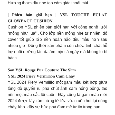
Hương thơm dịu nhẹ tạo cảm giác thoải mái
[ 𝐏𝐡𝐢𝐞̂𝐧 𝐛𝐚̉𝐧 𝐠𝐢𝐨̛́𝐢 𝐡𝐚̣𝐧 ] 𝐘𝐒𝐋 𝐓𝐎𝐔𝐂𝐇𝐄 𝐄́𝐂𝐋𝐀𝐓
𝐆𝐋𝐎𝐖𝐏𝐀𝐂𝐓 𝐂𝐔𝐒𝐇𝐈𝐎𝐍
Cushion YSL phiên bản giới hạn với công nghệ lưới
“mỏng như lụa” . Cho lớp nền mỏng nhẹ tự nhiên, độ
cover tốt giúp lớp nền hoàn hảo đều màu hơn sau
nhiều giờ. Đồng thời sản phẩm còn chứa tinh chất hỗ
trợ nuôi dưỡng làn da ẩm mịn cả ngày mà không lo bí
bách.
𝐒𝐨𝐧 𝐘𝐒𝐋 𝐑𝐨𝐮𝐠𝐞 𝐏𝐮𝐫 𝐂𝐨𝐮𝐭𝐮𝐫𝐞 𝐓𝐡𝐞 𝐒𝐥𝐢𝐦
𝐘𝐒𝐋 𝟐𝟎𝟐𝟒 𝐅𝐢𝐞𝐫𝐲 𝐕𝐞𝐫𝐦𝐢𝐥𝐥𝐢𝐨𝐧 𝐂𝐚𝐦 𝐂𝐡𝐚́𝐲
YSL 2024 Fiery Vermillio một gam màu kết hợp giữa
tông đỏ quyến rũ pha chút ánh cam nóng bỏng, tạo
nên một màu sắc lôi cuốn. Đây cũng là gam màu mới
2024 được lấy cảm hứng từ lửa vừa cuốn hút lại nồng
cháy, khơi dậy sự bức phá đam mê tự tin trong bạn.