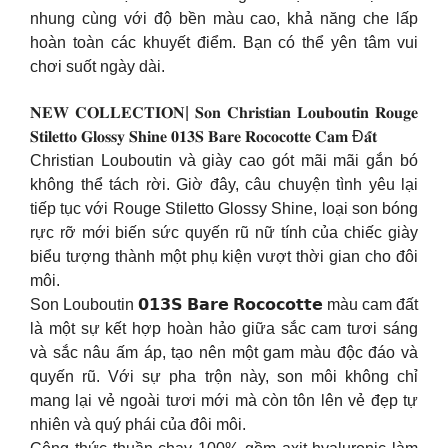
nhung cùng với độ bền màu cao, khả năng che lấp
hoàn toàn các khuyết điểm. Bạn có thể yên tâm vui
chơi suốt ngày dài.
𝐍𝐄𝐖 𝐂𝐎𝐋𝐋𝐄𝐂𝐓𝐈𝐎𝐍| 𝐒𝐨𝐧 𝐂𝐡𝐫𝐢𝐬𝐭𝐢𝐚𝐧 𝐋𝐨𝐮𝐛𝐨𝐮𝐭𝐢𝐧 𝐑𝐨𝐮𝐠𝐞
𝐒𝐭𝐢𝐥𝐞𝐭𝐭𝐨 𝐆𝐥𝐨𝐬𝐬𝐲 𝐒𝐡𝐢𝐧𝐞 𝟎𝟏𝟑𝐒 𝐁𝐚𝐫𝐞 𝐑𝐨𝐜𝐨𝐜𝐨𝐭𝐭𝐞 𝐂𝐚𝐦 Đ𝐚̂́𝐭
Christian Louboutin và giày cao gót mãi mãi gắn bó
không thể tách rời. Giờ đây, câu chuyện tình yêu lại
tiếp tục với Rouge Stiletto Glossy Shine, loại son bóng
rực rỡ mới biến sức quyến rũ nữ tính của chiếc giày
biểu tượng thành một phụ kiện vượt thời gian cho đôi
môi.
Son Louboutin 𝟬𝟭𝟯𝗦 𝗕𝗮𝗿𝗲 𝗥𝗼𝗰𝗼𝗰𝗼𝘁𝘁𝗲 màu cam đất
là một sự kết hợp hoàn hảo giữa sắc cam tươi sáng
và sắc nâu ấm áp, tạo nên một gam màu độc đáo và
quyến rũ. Với sự pha trộn này, son môi không chỉ
mang lại vẻ ngoài tươi mới mà còn tôn lên vẻ đẹp tự
nhiên và quý phái của đôi môi.