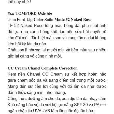
thể này nhé !
𝑺𝙤𝒏 𝐓𝐎𝐌𝐅𝐎𝐑𝐃 𝙠𝒉𝙖̆́𝒄 𝒕𝙚̂𝒏
𝐓𝐨𝐦 𝐅𝐨𝐫𝐝 𝐋𝐢𝐩 𝐂𝐨𝐥𝐨𝐫 𝐒𝐚𝐭𝐢𝐧 𝐌𝐚𝐭𝐭𝐞 𝟓𝟐 𝐍𝐚𝐤𝐞𝐝 𝐑𝐨𝐬𝐞
TF 52 Naked Rose tông màu hồng đất pha chút ánh
đỏ tựa như cánh hồng khô, tạo nên sức hút quyến rũ
cho đôi môi, đặc biệt màu son vô cùng tôn da lại không
kén bất kỳ làn da nào.
Chất son lì nhưng lại mướt mịn và bên màu sau nhiều
giờ lại càng vô cùng nịnh môi.
𝐂𝐂 𝐂𝐫𝐞𝐚𝐦 𝐂𝐡𝐚𝐧𝐞𝐥 𝐂𝐨𝐦𝐩𝐥𝐞𝐭𝐞 𝐂𝐨𝐫𝐫𝐞𝐜𝐭𝐢𝐨𝐧
Kem nền Chanel CC Cream sự kết hợp hoàn hảo
giữa chăm sóc da và trang điểm chỉ trong một bước.
Mang đến sự tiện lợi cùng với đó làn da như được
đánh thức sáng mịn, nhẹ nhàng.
Công thức dưỡng ẩm cho da, xoa dịu làn da nhạy cảm
Khả năng bảo vệ da với bộ lọc nắng SPF 30 và PA+++
ngăn chặn tia UVAUVB làm tăng tốc độ lão hóa.