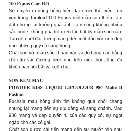
𝟏𝟎𝟎 𝐄𝐪𝐮𝐮𝐬 𝐂𝐚𝐦 Đ𝐚̂́𝐭
Sự quyến rũ nóng bỏng hiện đại được thể hiện trọn
vẹn trong Tomford 100 Equus một màu son thiên cam
đất nhưng lại không quá ánh cam cũng không nhiều
sắc nude, không pha trộn xen lẫn bất kỳ màu son nào.
Tạo nên nét đặc trưng mang đến một đôi môi xinh đẹp
như những quý cô sang trọng.
Chất son với màu sắc chuẩn xác và độ bóng cân bằng
chỉ cần vài đường lướt nhẹ trên môi thôi cũng đủ
khiến bạn nổi bật và cuốn hút.
𝐒𝐎𝐍 𝐊𝐄𝐌 𝐌𝐀𝐂
𝐏𝐎𝐖𝐃𝐄𝐑 𝐊𝐈𝐒𝐒 𝐋𝐈𝐐𝐔𝐈𝐃 𝐋𝐈𝐏𝐂𝐎𝐋𝐎𝐔𝐑 𝟗𝟖𝟔 𝐌𝐚𝐤𝐞 𝐈𝐭
𝐅𝐚𝐬𝐡𝐮𝐧
Fuchsia màu hồng ánh tím không quá chói chang
nhưng lại mang đến sự dịu dàng và sang chảnh. Mac
986 mang vẻ đẹp quyến rũ của các quý cô, sự ngọt
ngào cho các cô gái.
Chất son được cải tiến mang đến sự mướt mịn như