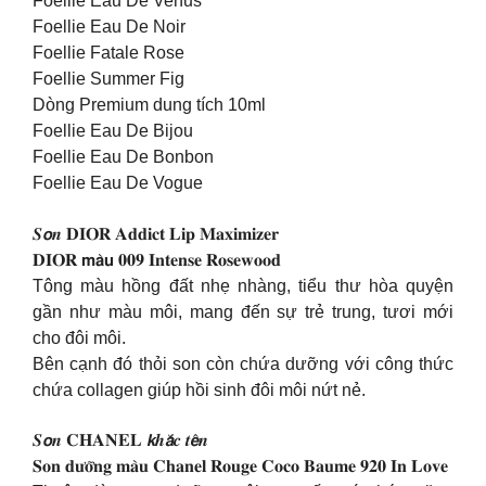
Foellie Eau De Venus
Foellie Eau De Noir
Foellie Fatale Rose
Foellie Summer Fig
Dòng Premium dung tích 10ml
Foellie Eau De Bijou
Foellie Eau De Bonbon
Foellie Eau De Vogue
𝑺𝙤𝒏 𝐃𝐈𝐎𝐑 𝐀𝐝𝐝𝐢𝐜𝐭 𝐋𝐢𝐩 𝐌𝐚𝐱𝐢𝐦𝐢𝐳𝐞𝐫
𝐃𝐈𝐎𝐑 𝗺𝗮̀𝘂 𝟎𝟎𝟗 𝐈𝐧𝐭𝐞𝐧𝐬𝐞 𝐑𝐨𝐬𝐞𝐰𝐨𝐨𝐝
Tông màu hồng đất nhẹ nhàng, tiểu thư hòa quyện
gần như màu môi, mang đến sự trẻ trung, tươi mới
cho đôi môi.
Bên cạnh đó thỏi son còn chứa dưỡng với công thức
chứa collagen giúp hồi sinh đôi môi nứt nẻ.
𝑺𝙤𝒏 𝐂𝐇𝐀𝐍𝐄𝐋 𝙠𝒉𝙖̆́𝒄 𝒕𝙚̂𝒏
𝐒𝐨𝐧 𝐝𝐮̛𝐨̛̃𝐧𝐠 𝐦𝐚̀𝐮 𝐂𝐡𝐚𝐧𝐞𝐥 𝐑𝐨𝐮𝐠𝐞 𝐂𝐨𝐜𝐨 𝐁𝐚𝐮𝐦𝐞 𝟗𝟐𝟎 𝐈𝐧 𝐋𝐨𝐯𝐞