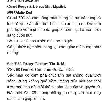
𝑺𝙤𝒏 𝐆𝐮𝐜𝐜𝐢 𝙠𝒉𝙖̆́𝒄 𝒕𝙚̂𝒏
𝐆𝐮𝐜𝐜𝐢 𝐑𝐨𝐮𝐠𝐞 𝐀̀ 𝐋𝐞̀𝐯𝐫𝐞𝐬 𝐌𝐚𝐭 𝐋𝐢𝐩𝐬𝐭𝐢𝐜𝐤
𝟓𝟎𝟎 𝐎𝐝𝐚𝐥𝐢𝐞 𝐑𝐞𝐝
Gucci 500 đỏ cam tông màu mang lại sự trẻ trung và
luôn được săn đón bởi hầu hết các chị em. Đỏ cam
phù hợp với mọi tone da giúp khuôn mặt trở nên tươi
sáng cuốn hút.
Sở hữu chất son lì bền màu hơn 8 giờ
Công thức đặc biệt mang lại cảm giác mềm mại như
nhung.
𝐒𝐨𝐧 𝐘𝐒𝐋 𝐑𝐨𝐮𝐠𝐞 𝐂𝐨𝐮𝐭𝐮𝐫𝐞 𝐓𝐡𝐞 𝐁𝐨𝐥𝐝
𝐘𝐒𝐋 𝟎𝟖 𝐅𝐞𝐚𝐫𝐥𝐞𝐬𝐬 𝐂𝐚𝐫𝐧𝐞𝐥𝐢𝐚𝐧 Đỏ Cam Đất
Sắc màu đỏ cam pha chút ánh đất không quá tươi
sáng, cũng không quá trầm, mang đến một sắc thái
tươi mới cho đôi môi thêm phần lôi cuốn và quyến rũ.
Đặc biệt YSL 08 không những phù hợp với mọi tông
da lại còn giúp tôn da.