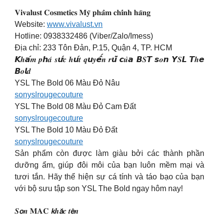
𝐕𝐢𝐯𝐚𝐥𝐮𝐬𝐭 𝐂𝐨𝐬𝐦𝐞𝐭𝐢𝐜𝐬 𝐌𝐲̃ 𝐩𝐡𝐚̂̉𝐦 𝐜𝐡𝐢́𝐧𝐡 𝐡𝐚̃𝐧𝐠
Website:
www.vivalust.vn
Hotline: 0938332486 (Viber/Zalo/Imess)
Địa chỉ: 233 Tôn Đản, P.15, Quận 4, TP. HCM
𝙆𝒉𝙖́𝒎 𝒑𝙝𝒂́ 𝒔𝙪̛́𝒄 𝒉𝙪́𝒕 𝒒𝙪𝒚𝙚̂́𝒏 𝒓𝙪̃ 𝙘𝒖̉𝙖 𝘽𝑺𝙏 𝙨𝒐𝙣 𝙔𝑺𝙇 𝙏𝒉𝙚
𝘽𝒐𝙡𝒅
YSL The Bold 06 Màu Đỏ Nâu
sonyslrougecouture
YSL The Bold 08 Màu Đỏ Cam Đất
sonyslrougecouture
YSL The Bold 10 Màu Đỏ Đất
sonyslrougecouture
Sản phẩm còn được làm giàu bởi các thành phần
dưỡng ẩm, giúp đôi môi của bạn luôn mềm mại và
tươi tắn. Hãy thể hiện sự cá tính và táo bạo của bạn
với bộ sưu tập son YSL The Bold ngay hôm nay!
𝑺𝙤𝒏 𝐌𝐀𝐂 𝙠𝒉𝙖̆́𝒄 𝒕𝙚̂𝒏