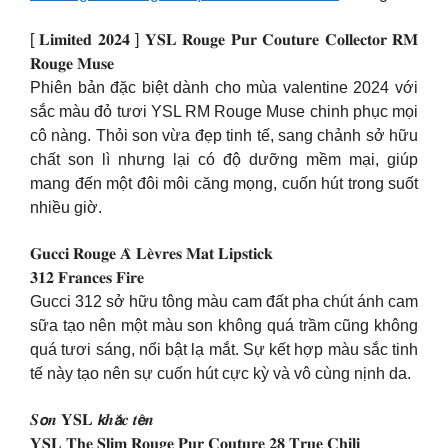
[ 𝐋𝐢𝐦𝐢𝐭𝐞𝐝 𝟐𝟎𝟐𝟒 ] 𝐘𝐒𝐋 𝐑𝐨𝐮𝐠𝐞 𝐏𝐮𝐫 𝐂𝐨𝐮𝐭𝐮𝐫𝐞 𝐂𝐨𝐥𝐥𝐞𝐜𝐭𝐨𝐫 𝐑𝐌
𝐑𝐨𝐮𝐠𝐞 𝐌𝐮𝐬𝐞
Phiên bản đặc biệt dành cho mùa valentine 2024 với
sắc màu đỏ tươi YSL RM Rouge Muse chinh phục mọi
cô nàng. Thỏi son vừa đẹp tinh tế, sang chảnh sở hữu
chất son lì nhưng lại có độ dưỡng mềm mại, giúp
mang đến một đôi môi căng mọng, cuốn hút trong suốt
nhiều giờ.
𝐆𝐮𝐜𝐜𝐢 𝐑𝐨𝐮𝐠𝐞 𝐀̀ 𝐋𝐞̀𝐯𝐫𝐞𝐬 𝐌𝐚𝐭 𝐋𝐢𝐩𝐬𝐭𝐢𝐜𝐤
𝟑𝟏𝟐 𝐅𝐫𝐚𝐧𝐜𝐞𝐬 𝐅𝐢𝐫𝐞
Gucci 312 sở hữu tông màu cam đất pha chút ánh cam
sữa tạo nên một màu son không quá trầm cũng không
quá tươi sáng, nổi bật lạ mắt. Sự kết hợp màu sắc tinh
tế này tạo nên sự cuốn hút cực kỳ và vô cùng nịnh da.
𝑺𝙤𝒏 𝐘𝐒𝐋 𝙠𝒉𝙖̆́𝒄 𝒕𝙚̂𝒏
𝐘𝐒𝐋 𝐓𝐡𝐞 𝐒𝐥𝐢𝐦 𝐑𝐨𝐮𝐠𝐞 𝐏𝐮𝐫 𝐂𝐨𝐮𝐭𝐮𝐫𝐞 𝟐𝟖 𝐓𝐫𝐮𝐞 𝐂𝐡𝐢𝐥𝐢