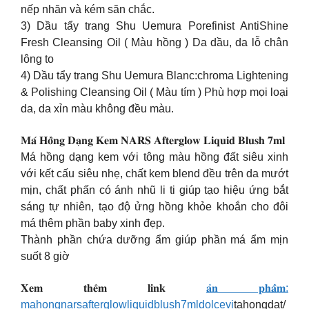
nếp nhăn và kém săn chắc.
3) Dầu tẩy trang Shu Uemura Porefinist AntiShine
Fresh Cleansing Oil ( Màu hồng ) Da dầu, da lỗ chân
lông to
4) Dầu tẩy trang Shu Uemura Blanc:chroma Lightening
& Polishing Cleansing Oil ( Màu tím ) Phù hợp mọi loại
da, da xỉn màu không đều màu.
𝐌𝐚́ 𝐇𝐨̂̀𝐧𝐠 𝐃𝐚̣𝐧𝐠 𝐊𝐞𝐦 𝐍𝐀𝐑𝐒 𝐀𝐟𝐭𝐞𝐫𝐠𝐥𝐨𝐰 𝐋𝐢𝐪𝐮𝐢𝐝 𝐁𝐥𝐮𝐬𝐡 𝟕𝐦𝐥
Má hồng dạng kem với tông màu hồng đất siêu xinh
với kết cấu siêu nhẹ, chất kem blend đều trên da mướt
mịn, chất phấn có ánh nhũ li ti giúp tạo hiệu ứng bắt
sáng tự nhiên, tạo độ ửng hồng khỏe khoắn cho đôi
má thêm phần baby xinh đẹp.
Thành phần chứa dưỡng ẩm giúp phần má ẩm mịn
suốt 8 giờ
𝐗𝐞𝐦 𝐭𝐡𝐞̂𝐦 𝐥𝐢𝐧𝐤
𝐚̉𝐧 𝐩𝐡𝐚̂̉𝐦:
mahongnarsafterglowliquidblush7mldolcevi
tahongdat/