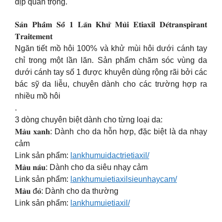
dịp quan trọng.
𝐒𝐚̉𝐧 𝐏𝐡𝐚̂̉𝐦 𝐒𝐨̂́ 𝟏 𝐋𝐚̆𝐧 𝐊𝐡𝐮̛̉ 𝐌𝐮̀𝐢 𝐄𝐭𝐢𝐚𝐱𝐢𝐥 𝐃𝐞́𝐭𝐫𝐚𝐧𝐬𝐩𝐢𝐫𝐚𝐧𝐭
𝐓𝐫𝐚𝐢𝐭𝐞𝐦𝐞𝐧𝐭
Ngăn tiết mồ hôi 100% và khử mùi hôi dưới cánh tay
chỉ trong một lần lăn. Sản phẩm chăm sóc vùng da
dưới cánh tay số 1 được khuyên dùng rộng rãi bởi các
bác sỹ da liễu, chuyên dành cho các trường hợp ra
nhiều mồ hôi
.
3 dòng chuyên biệt dành cho từng loại da:
𝐌𝐚̀𝐮 𝐱𝐚𝐧𝐡: Dành cho da hỗn hợp, đặc biệt là da nhạy
cảm
Link sản phẩm:
lankhumuidactrietiaxil/
𝐌𝐚̀𝐮 𝐧𝐚̂𝐮: Dành cho da siêu nhạy cảm
Link sản phẩm:
lankhumuietiaxilsieunhaycam/
𝐌𝐚̀𝐮 đ𝐨̉: Dành cho da thường
Link sản phẩm:
lankhumuietiaxil/