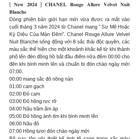
[ 𝐍𝐞𝐰 𝟐𝟎𝟐𝟒 ] 𝐂𝐇𝐀𝐍𝐄𝐋 𝐑𝐨𝐮𝐠𝐞 𝐀𝐥𝐥𝐮𝐫𝐞 𝐕𝐞𝐥𝐯𝐞𝐭 𝐍𝐮𝐢𝐭
𝐁𝐥𝐚𝐧𝐜𝐡𝐞
Dòng phiên bản giới hạn mới vừa được ra mắt vào
cuối tháng 3 năm 2024 từ Chanel mang ” Sự Mê Hoặc
Kỳ Diệu Của Màn Đêm”. Chanel Rouge Allure Velvet
Nuit Blanche sống động với 8 sắc thái độc quyền, các
màu sắc thể hiện cho một khoảnh khắc kể từ khi thành
phố lên đèn đồng hồ bắt đầu điểm nữa đêm 00:00 cho
đến khi bình minh lên và chuẩn bị đón chào ngày mới
07:00.
00:00 mang sắc đỏ nồng nàn
01:00 cam gạch
02:00 Đỏ cam
03:00 Đỏ hồng rực rỡ
04:00 Nâu trầm ấm áp
05:00 Đỏ hồng ánh tím khi bình minh lên
06:00 Nâu đỏ
07:00 Hồng tươi đón chào ngày mới
Bộ sưu tập với thiết kế tinh tế sang trọng sắc màu