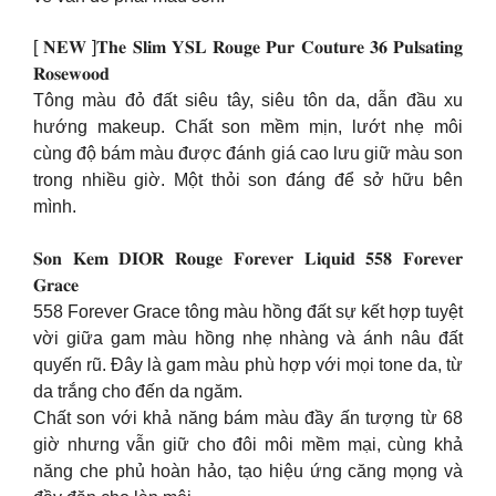
[ 𝐍𝐄𝐖 ]𝐓𝐡𝐞 𝐒𝐥𝐢𝐦 𝐘𝐒𝐋 𝐑𝐨𝐮𝐠𝐞 𝐏𝐮𝐫 𝐂𝐨𝐮𝐭𝐮𝐫𝐞 𝟑𝟔 𝐏𝐮𝐥𝐬𝐚𝐭𝐢𝐧𝐠
𝐑𝐨𝐬𝐞𝐰𝐨𝐨𝐝
Tông màu đỏ đất siêu tây, siêu tôn da, dẫn đầu xu
hướng makeup. Chất son mềm mịn, lướt nhẹ môi
cùng độ bám màu được đánh giá cao lưu giữ màu son
trong nhiều giờ. Một thỏi son đáng để sở hữu bên
mình.
𝐒𝐨𝐧 𝐊𝐞𝐦 𝐃𝐈𝐎𝐑 𝐑𝐨𝐮𝐠𝐞 𝐅𝐨𝐫𝐞𝐯𝐞𝐫 𝐋𝐢𝐪𝐮𝐢𝐝 𝟓𝟓𝟖 𝐅𝐨𝐫𝐞𝐯𝐞𝐫
𝐆𝐫𝐚𝐜𝐞
558 Forever Grace tông màu hồng đất sự kết hợp tuyệt
vời giữa gam màu hồng nhẹ nhàng và ánh nâu đất
quyến rũ. Đây là gam màu phù hợp với mọi tone da, từ
da trắng cho đến da ngăm.
Chất son với khả năng bám màu đầy ấn tượng từ 68
giờ nhưng vẫn giữ cho đôi môi mềm mại, cùng khả
năng che phủ hoàn hảo, tạo hiệu ứng căng mọng và