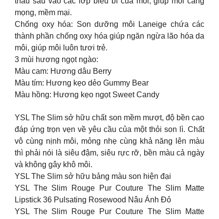
thấu sâu vào các lớp biểu bì của môi, giúp môi căng
mọng, mềm mại.
Chống oxy hóa: Son dưỡng môi Laneige chứa các
thành phần chống oxy hóa giúp ngăn ngừa lão hóa da
môi, giúp môi luôn tươi trẻ.
3 mùi hương ngọt ngào:
Màu cam: Hương dâu Berry
Màu tím: Hương kẹo dẻo Gummy Bear
Màu hồng: Hương kẹo ngọt Sweet Candy
YSL The Slim sở hữu chất son mềm mượt, độ bền cao
đáp ứng trọn vẹn về yêu cầu của một thỏi son lì. Chất
vô cùng nịnh môi, mỏng nhẹ cùng khả năng lên màu
thì phải nói là siêu đậm, siêu rực rỡ, bền màu cả ngày
và không gây khô môi.
YSL The Slim sở hữu bảng màu son hiện đại
YSL The Slim Rouge Pur Couture The Slim Matte
Lipstick 36 Pulsating Rosewood Nâu Ánh Đỏ
YSL The Slim Rouge Pur Couture The Slim Matte