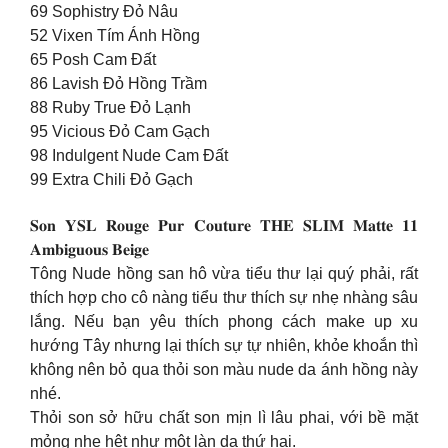
69 Sophistry Đỏ Nâu
52 Vixen Tím Ánh Hồng
65 Posh Cam Đất
86 Lavish Đỏ Hồng Trầm
88 Ruby True Đỏ Lạnh
95 Vicious Đỏ Cam Gạch
98 Indulgent Nude Cam Đất
99 Extra Chili Đỏ Gạch
𝐒𝐨𝐧 𝐘𝐒𝐋 𝐑𝐨𝐮𝐠𝐞 𝐏𝐮𝐫 𝐂𝐨𝐮𝐭𝐮𝐫𝐞 𝐓𝐇𝐄 𝐒𝐋𝐈𝐌 𝐌𝐚𝐭𝐭𝐞 𝟏𝟏
𝐀𝐦𝐛𝐢𝐠𝐮𝐨𝐮𝐬 𝐁𝐞𝐢𝐠𝐞
Tông Nude hồng san hô vừa tiểu thư lại quý phải, rất
thích hợp cho cô nàng tiểu thư thích sự nhẹ nhàng sâu
lắng. Nếu bạn yêu thích phong cách make up xu
hướng Tây nhưng lại thích sự tự nhiên, khỏe khoắn thì
không nên bỏ qua thỏi son màu nude da ánh hồng này
nhé.
Thỏi son sở hữu chất son mịn lì lâu phai, với bề mặt
mỏng nhẹ hệt như một làn da thứ hai.