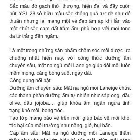
Sắc màu đỏ gạch thời thượng, hiện đại và đầy cuốn
hút, YSL 28 sở hữu màu sắc không quá rực rỡ như đỏ
thuần nhưng lại mang một vẻ đẹp ấm áp khi lẫn vào
một chút sắc cam đất trầm ấm, phù hợp với mọi tone
da từ trắng đến ngăm.
Là một trong những sản phẩm chăm sóc môi được ưa
chuộng nhất hiện nay, với công thức dưỡng ẩm
chuyên sâu, mặt nạ ngủ môi Laneige giúp đôi môi luôn
mềm mọng, căng bóng suốt ngày dài.
Công dụng nổi bật:
Dưỡng ẩm chuyên sâu: Mặt nạ ngủ môi Laneige chứa
các thành phần dưỡng ẩm tự nhiên như sáp ong, dầu
olive, dầu jojoba,… giúp khóa ẩm, ngăn ngừa tình
trạng khô môi, bong tróc.
Tạo lớp màng bảo vệ trên môi: giúp bảo vệ môi khỏi
tác hại của môi trường như nắng, gió, bụi bẩn.
Cấp ẩm sâu: Mặt nạ ngủ dưỡng môi Laneige thẩm