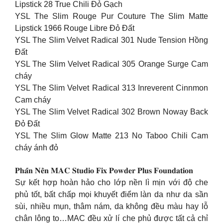
Lipstick 28 True Chili Đỏ Gạch
YSL The Slim Rouge Pur Couture The Slim Matte
Lipstick 1966 Rouge Libre Đỏ Đất
YSL The Slim Velvet Radical 301 Nude Tension Hồng
Đất
YSL The Slim Velvet Radical 305 Orange Surge Cam
cháy
YSL The Slim Velvet Radical 313 Inreverent Cinnmon
Cam cháy
YSL The Slim Velvet Radical 302 Brown Noway Back
Đỏ Đất
YSL The Slim Glow Matte 213 No Taboo Chili Cam
cháy ánh đỏ
𝐏𝐡𝐚̂́𝐧 𝐍𝐞̂̀𝐧 𝐌𝐀𝐂 𝐒𝐭𝐮𝐝𝐢𝐨 𝐅𝐢𝐱 𝐏𝐨𝐰𝐝𝐞𝐫 𝐏𝐥𝐮𝐬 𝐅𝐨𝐮𝐧𝐝𝐚𝐭𝐢𝐨𝐧
Sự kết hợp hoàn hảo cho lớp nền lì mịn với độ che
phủ tốt, bất chấp mọi khuyết điểm làn da như da sần
sùi, nhiều mụn, thâm nám, da không đều màu hay lỗ
chân lông to…MAC đều xử lí che phủ được tất cả chỉ