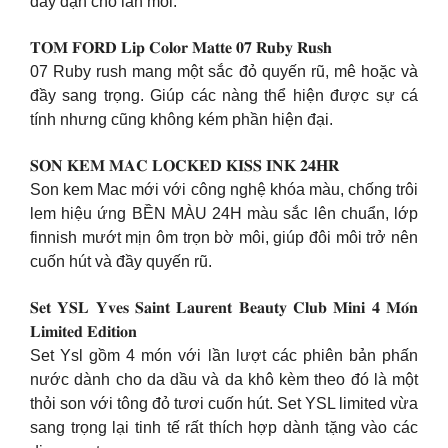
đầy đặn cho làn môi.
𝐓𝐎𝐌 𝐅𝐎𝐑𝐃 𝐋𝐢𝐩 𝐂𝐨𝐥𝐨𝐫 𝐌𝐚𝐭𝐭𝐞 𝟎𝟕 𝐑𝐮𝐛𝐲 𝐑𝐮𝐬𝐡
07 Ruby rush mang một sắc đỏ quyến rũ, mê hoặc và
đầy sang trọng. Giúp các nàng thể hiện được sự cá
tính nhưng cũng không kém phần hiện đại.
𝐒𝐎𝐍 𝐊𝐄𝐌 𝐌𝐀𝐂 𝐋𝐎𝐂𝐊𝐄𝐃 𝐊𝐈𝐒𝐒 𝐈𝐍𝐊 𝟐𝟒𝐇𝐑
Son kem Mac mới với công nghệ khóa màu, chống trôi
lem hiệu ứng BỀN MÀU 24H màu sắc lên chuẩn, lớp
finnish mướt mịn ôm trọn bờ môi, giúp đôi môi trở nên
cuốn hút và đầy quyến rũ.
𝐒𝐞𝐭 𝐘𝐒𝐋 𝐘𝐯𝐞𝐬 𝐒𝐚𝐢𝐧𝐭 𝐋𝐚𝐮𝐫𝐞𝐧𝐭 𝐁𝐞𝐚𝐮𝐭𝐲 𝐂𝐥𝐮𝐛 𝐌𝐢𝐧𝐢 𝟒 𝐌𝐨́𝐧
𝐋𝐢𝐦𝐢𝐭𝐞𝐝 𝐄𝐝𝐢𝐭𝐢𝐨𝐧
Set Ysl gồm 4 món với lần lượt các phiên bản phấn
nước dành cho da dầu và da khô kèm theo đó là một
thỏi son với tông đỏ tươi cuốn hút. Set YSL limited vừa
sang trọng lại tinh tế rất thích hợp dành tặng vào các