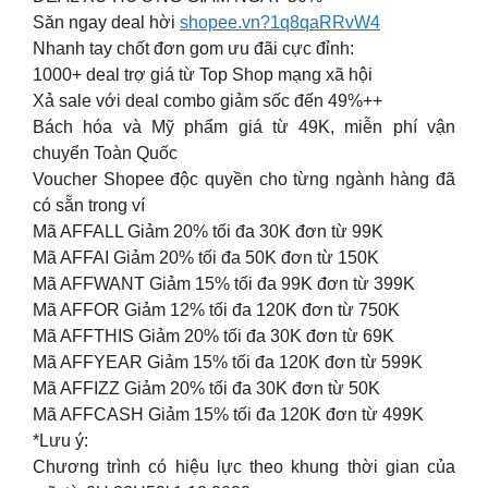
Săn ngay deal hời
shopee.vn?1q8qaRRvW4
Nhanh tay chốt đơn gom ưu đãi cực đỉnh:
1000+ deal trợ giá từ Top Shop mạng xã hội
Xả sale với deal combo giảm sốc đến 49%++
Bách hóa và Mỹ phẩm giá từ 49K, miễn phí vận
chuyển Toàn Quốc
Voucher Shopee độc quyền cho từng ngành hàng đã
có sẵn trong ví
Mã AFFALL Giảm 20% tối đa 30K đơn từ 99K
Mã AFFAI Giảm 20% tối đa 50K đơn từ 150K
Mã AFFWANT Giảm 15% tối đa 99K đơn từ 399K
Mã AFFOR Giảm 12% tối đa 120K đơn từ 750K
Mã AFFTHIS Giảm 20% tối đa 30K đơn từ 69K
Mã AFFYEAR Giảm 15% tối đa 120K đơn từ 599K
Mã AFFIZZ Giảm 20% tối đa 30K đơn từ 50K
Mã AFFCASH Giảm 15% tối đa 120K đơn từ 499K
*Lưu ý:
Chương trình có hiệu lực theo khung thời gian của