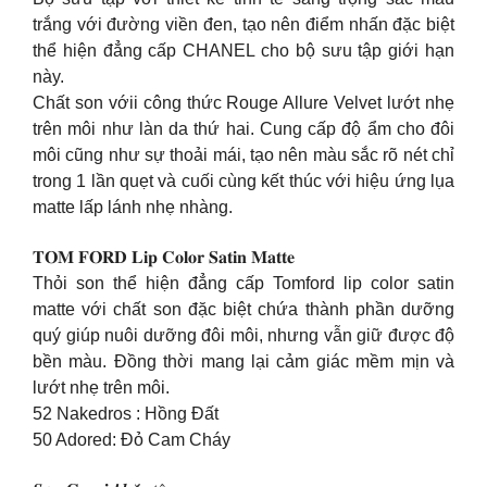
trắng với đường viền đen, tạo nên điểm nhấn đặc biệt
thể hiện đẳng cấp CHANEL cho bộ sưu tập giới hạn
này.
Chất son vớii công thức Rouge Allure Velvet lướt nhẹ
trên môi như làn da thứ hai. Cung cấp độ ẩm cho đôi
môi cũng như sự thoải mái, tạo nên màu sắc rõ nét chỉ
trong 1 lần quẹt và cuối cùng kết thúc với hiệu ứng lụa
matte lấp lánh nhẹ nhàng.
𝐓𝐎𝐌 𝐅𝐎𝐑𝐃 𝐋𝐢𝐩 𝐂𝐨𝐥𝐨𝐫 𝐒𝐚𝐭𝐢𝐧 𝐌𝐚𝐭𝐭𝐞
Thỏi son thể hiện đẳng cấp Tomford lip color satin
matte với chất son đặc biệt chứa thành phần dưỡng
quý giúp nuôi dưỡng đôi môi, nhưng vẫn giữ được độ
bền màu. Đồng thời mang lại cảm giác mềm mịn và
lướt nhẹ trên môi.
52 Nakedros : Hồng Đất
50 Adored: Đỏ Cam Cháy