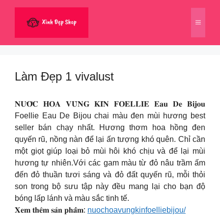
Chuyển
đến
Menu
nội
dung
Làm Đẹp 1 vivalust
𝐍𝐔̛𝐎̛́𝐂 𝐇𝐎𝐀 𝐕𝐔̀𝐍𝐆 𝐊𝐈́𝐍 𝐅𝐎𝐄𝐋𝐋𝐈𝐄 𝐄𝐚𝐮 𝐃𝐞 𝐁𝐢𝐣𝐨𝐮
Foellie Eau De Bijou chai màu đen mùi hương best
seller bán chạy nhất. Hương thơm hoa hồng đen
quyến rũ, nồng nàn để lại ấn tượng khó quên. Chỉ cần
một giọt giúp loại bỏ mùi hôi khó chịu và để lại mùi
hương tự nhiên.Với các gam màu từ đỏ nâu trầm ấm
đến đỏ thuần tươi sáng và đỏ đất quyến rũ, mỗi thỏi
son trong bộ sưu tập này đều mang lại cho bạn độ
bóng lấp lánh và màu sắc tinh tế.
𝐗𝐞𝐦 𝐭𝐡𝐞̂𝐦 𝐬𝐚̉𝐧 𝐩𝐡𝐚̂̉𝐦:
nuochoavungkinfoelliebijou/