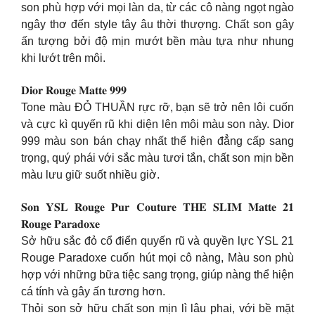
son phù hợp với mọi làn da, từ các cô nàng ngọt ngào
ngây thơ đến style tây âu thời thượng. Chất son gây
ấn tượng bởi độ mịn mướt bền màu tựa như nhung
khi lướt trên môi.
𝐃𝐢𝐨𝐫 𝐑𝐨𝐮𝐠𝐞 𝐌𝐚𝐭𝐭𝐞 𝟗𝟗𝟗
Tone màu ĐỎ THUẦN rực rỡ, bạn sẽ trở nên lôi cuốn
và cực kì quyến rũ khi diện lên môi màu son này. Dior
999 màu son bán chạy nhất thể hiện đẳng cấp sang
trọng, quý phái với sắc màu tươi tắn, chất son mịn bền
màu lưu giữ suốt nhiều giờ.
𝐒𝐨𝐧 𝐘𝐒𝐋 𝐑𝐨𝐮𝐠𝐞 𝐏𝐮𝐫 𝐂𝐨𝐮𝐭𝐮𝐫𝐞 𝐓𝐇𝐄 𝐒𝐋𝐈𝐌 𝐌𝐚𝐭𝐭𝐞 𝟐𝟏
𝐑𝐨𝐮𝐠𝐞 𝐏𝐚𝐫𝐚𝐝𝐨𝐱𝐞
Sở hữu sắc đỏ cổ điển quyến rũ và quyền lực YSL 21
Rouge Paradoxe cuốn hút mọi cô nàng, Màu son phù
hợp với những bữa tiệc sang trọng, giúp nàng thể hiện
cá tính và gây ấn tương hơn.
Thỏi son sở hữu chất son mịn lì lâu phai, với bề mặt