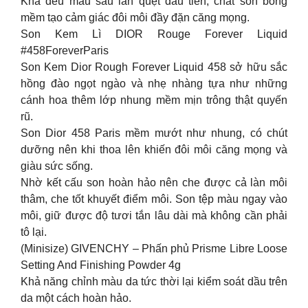
Khá đều màu sau lần quẹt đầu tiên, chất son bóng
mềm tạo cảm giác đôi môi đầy đặn căng mọng.
Son Kem Lì DIOR Rouge Forever Liquid
#458ForeverParis
Son Kem Dior Rough Forever Liquid 458 sở hữu sắc
hồng đào ngọt ngào và nhẹ nhàng tựa như những
cánh hoa thêm lớp nhung mềm mịn trông thật quyến
rũ.
Son Dior 458 Paris mềm mướt như nhung, có chút
dưỡng nên khi thoa lên khiến đôi môi căng mọng và
giàu sức sống.
Nhờ kết cấu son hoàn hảo nên che được cả làn môi
thâm, che tốt khuyết điểm môi. Son tệp màu ngay vào
môi, giữ được độ tươi tắn lâu dài mà không cần phải
tô lại.
(Minisize) GIVENCHY – Phấn phủ Prisme Libre Loose
Setting And Finishing Powder 4g
Khả năng chỉnh màu da tức thời lại kiểm soát dầu trên
da một cách hoàn hảo.