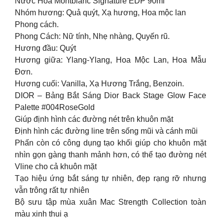
Nước Hoa Montblanc Signature EDP 90ml
Nhóm hương: Quả quýt, Xạ hương, Hoa mộc lan
Phong cách.
Phong Cách: Nữ tính, Nhẹ nhàng, Quyến rũ.
Hương đầu: Quýt
Hương giữa: Ylang-Ylang, Hoa Mộc Lan, Hoa Mẫu
Đơn.
Hương cuối: Vanilla, Xạ Hương Trắng, Benzoin.
DIOR – Bảng Bắt Sáng Dior Back Stage Glow Face
Palette #004RoseGold
Giúp định hình các đường nét trên khuôn mặt
Định hình các đường line trên sống mũi và cánh mũi
Phấn còn có công dụng tạo khối giúp cho khuôn mặt
nhìn gọn gàng thanh mảnh hơn, có thể tạo đường nét
Vline cho cả khuôn mặt
Tạo hiệu ứng bắt sáng tự nhiên, đẹp rạng rỡ nhưng
vẫn trông rất tự nhiên
Bộ sưu tập mùa xuân Mac Strength Collection toàn
màu xinh thui ạ