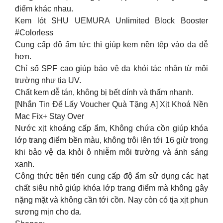
điểm khác nhau.
Kem lót SHU UEMURA Unlimited Block Booster
#Colorless
Cung cấp độ ẩm tức thì giúp kem nền tệp vào da dễ
hơn.
Chỉ số SPF cao giúp bảo vệ da khỏi tác nhân từ môi
trường như tia UV.
Chất kem dễ tán, không bị bết dính và thấm nhanh.
[Nhắn Tin Để Lấy Voucher Quà Tặng Ạ] Xịt Khoá Nền
Mac Fix+ Stay Over
Nước xịt khoáng cấp ẩm, Không chứa cồn giúp khóa
lớp trang điểm bền màu, không trôi lên tới 16 giừ trong
khi bảo vệ da khỏi ô nhiễm môi trường và ánh sáng
xanh.
Công thức tiên tiến cung cấp độ ẩm sử dụng các hạt
chất siêu nhỏ giúp khóa lớp trang điểm mà không gây
nặng mặt và không cần tới cồn. Nay còn có tịa xịt phun
sương mịn cho da.