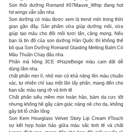
Son thỏi dưỡng Romand #07Mauve_Whip đang hot
hit wings vẫn sẵn nha
Son dưỡng có màu được xem là trend mới trong thời
gian gần đây. Sản phẩm vừa giúp dưỡng môi, vừa
giúp tạo màu cho đôi môi tươi tắn, căng mọng. Nếu
bạn là tín đồ của son dưỡng Hàn Quốc thì không thể
bỏ qua Son Dưỡng Romand Glasting Melting Balm Có
Màu Thuần Chay đâu nha
Phấn má hồng 3CE #HazeBeige màu cam đất dễ
dùng lắm nha
chất phấn mịn lì, nhỏ mịn có khả năng lên màu chuẩn
xác, tự nhiên chỉ sau một lần lấy phấn, mang đến cho
bạn sắc màu rạng rỡ và tinh tế
Chất phấn siêu mềm mịn hoàn hảo, bám da cực tốt
nhưng không hề gây cảm giác nặng nề cho da, không
gây bít lỗ chân lông
Son Kem Hourglass Velvet Story Lip Cream #Touch
sự kết hợp hoàn hảo giữa màu sắc tinh tế và chất