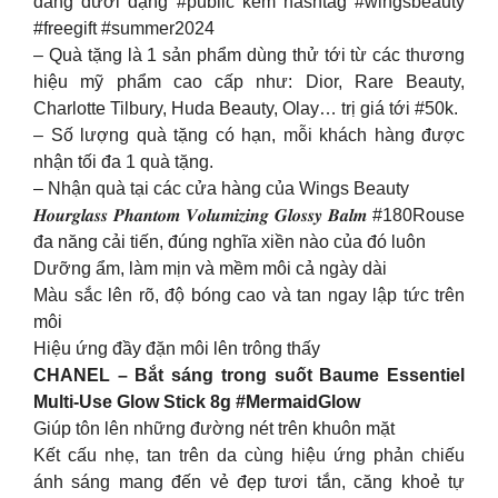
đăng dưới dạng #public kèm hashtag #wingsbeauty
#freegift #summer2024
– Quà tặng là 1 sản phẩm dùng thử tới từ các thương
hiệu mỹ phẩm cao cấp như: Dior, Rare Beauty,
Charlotte Tilbury, Huda Beauty, Olay… trị giá tới #50k.
– Số lượng quà tặng có hạn, mỗi khách hàng được
nhận tối đa 1 quà tặng.
– Nhận quà tại các cửa hàng của Wings Beauty
𝑯𝒐𝒖𝒓𝒈𝒍𝒂𝒔𝒔 𝑷𝒉𝒂𝒏𝒕𝒐𝒎 𝑽𝒐𝒍𝒖𝒎𝒊𝒛𝒊𝒏𝒈 𝑮𝒍𝒐𝒔𝒔𝒚 𝑩𝒂𝒍𝒎 #180Rouse
đa năng cải tiến, đúng nghĩa xiền nào của đó luôn
Dưỡng ẩm, làm mịn và mềm môi cả ngày dài
Màu sắc lên rõ, độ bóng cao và tan ngay lập tức trên
môi
Hiệu ứng đầy đặn môi lên trông thấy
CHANEL – Bắt sáng trong suốt Baume Essentiel
Multi-Use Glow Stick 8g #MermaidGlow
Giúp tôn lên những đường nét trên khuôn mặt
Kết cấu nhẹ, tan trên da cùng hiệu ứng phản chiếu
ánh sáng mang đến vẻ đẹp tươi tắn, căng khoẻ tự