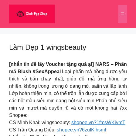
Chuyển
đến
Menu
nội
dung
Làm Đẹp 1 wingsbeauty
[nhắn tin để lấy Voucher tặng quà ạ!] NARS – Phấn
má Blush #SexAppeal
Loại phấn má hồng được yêu
thích và bán chạy nhất, giúp đôi má ửng hồng tự
nhiên, không trọng lượng ở dạng mờ, satin và lấp lánh
Lớp hoàn thiện mịn, có thể trộn lẫn được cung cấp bởi
các bột màu siêu mịn dạng bột siêu mịn Phấn phủ siêu
mịn và mượt mà quyến rũ và có một không hai 7xx
Shopee:
CS Minh Khai: wingsbeauty:
shopee.vn?1fmsWKivmT
CS Trần Quang Diệu:
shopee.vn?6zuIKihsmf