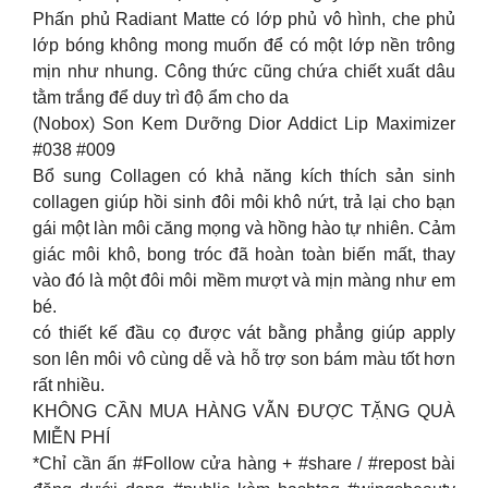
Phấn phủ Radiant Matte có lớp phủ vô hình, che phủ
lớp bóng không mong muốn để có một lớp nền trông
mịn như nhung. Công thức cũng chứa chiết xuất dâu
tằm trắng để duy trì độ ẩm cho da
(Nobox) Son Kem Dưỡng Dior Addict Lip Maximizer
#038 #009
Bổ sung Collagen có khả năng kích thích sản sinh
collagen giúp hồi sinh đôi môi khô nứt, trả lại cho bạn
gái một làn môi căng mọng và hồng hào tự nhiên. Cảm
giác môi khô, bong tróc đã hoàn toàn biến mất, thay
vào đó là một đôi môi mềm mượt và mịn màng như em
bé.
có thiết kế đầu cọ được vát bằng phẳng giúp apply
son lên môi vô cùng dễ và hỗ trợ son bám màu tốt hơn
rất nhiều.
KHÔNG CẦN MUA HÀNG VẪN ĐƯỢC TẶNG QUÀ
MIỄN PHÍ
*Chỉ cần ấn #Follow cửa hàng + #share / #repost bài