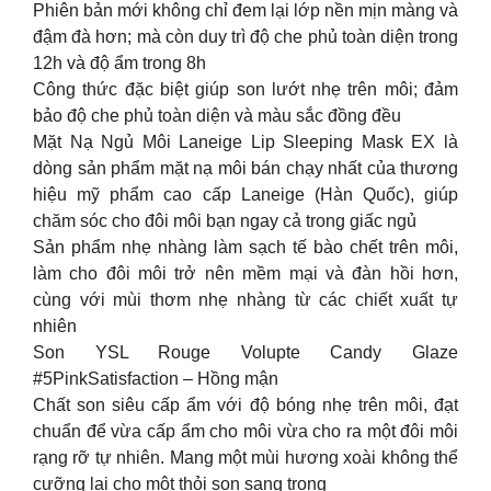
Phiên bản mới không chỉ đem lại lớp nền mịn màng và
đậm đà hơn; mà còn duy trì độ che phủ toàn diện trong
12h và độ ẩm trong 8h
Công thức đặc biệt giúp son lướt nhẹ trên môi; đảm
bảo độ che phủ toàn diện và màu sắc đồng đều
Mặt Nạ Ngủ Môi Laneige Lip Sleeping Mask EX là
dòng sản phẩm mặt nạ môi bán chạy nhất của thương
hiệu mỹ phẩm cao cấp Laneige (Hàn Quốc), giúp
chăm sóc cho đôi môi bạn ngay cả trong giấc ngủ
Sản phẩm nhẹ nhàng làm sạch tế bào chết trên môi,
làm cho đôi môi trở nên mềm mại và đàn hồi hơn,
cùng với mùi thơm nhẹ nhàng từ các chiết xuất tự
nhiên
Son YSL Rouge Volupte Candy Glaze
#5PinkSatisfaction – Hồng mận
Chất son siêu cấp ẩm với độ bóng nhẹ trên môi, đạt
chuẩn để vừa cấp ẩm cho môi vừa cho ra một đôi môi
rạng rỡ tự nhiên. Mang một mùi hương xoài không thể
cưỡng lại cho một thỏi son sang trọng