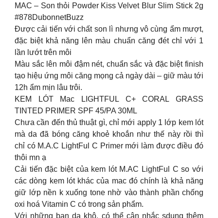
MAC – Son thỏi Powder Kiss Velvet Blur Slim Stick 2g
#878DubonnetBuzz
Được cải tiến với chất son lì nhưng vô cùng ẩm mượt,
đặc biệt khả năng lên màu chuẩn căng đét chỉ với 1
lần lướt trên môi
Màu sắc lên môi đậm nét, chuẩn sắc và đặc biệt finish
tạo hiệu ứng môi căng mọng cả ngày dài – giữ màu tới
12h ẩm mịn lâu trôi.
KEM LÓT Mac LIGHTFUL C+ CORAL GRASS
TINTED PRIMER SPF 45/PA 30ML
Chưa cần đến thủ thuật gì, chỉ mới apply 1 lớp kem lót
mà da đã bóng căng khoẻ khoắn như thế này rồi thì
chỉ có M.A.C LightFul C Primer mới làm được điều đó
thôi mn ạ
Cải tiến đặc biệt của kem lót M.AC LightFul C so với
các dòng kem lót khác của mac đó chính là khả năng
giữ lớp nền k xuống tone nhờ vào thành phần chống
oxi hoá Vitamin C có trong sản phẩm.
Với những bạn da khô, có thể cân nhắc sdung thêm