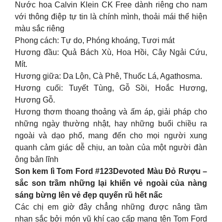
Nước hoa Calvin Klein CK Free dành riêng cho nam
với thông điệp tự tin là chính mình, thoải mái thể hiện
màu sắc riêng
Phong cách: Tự do, Phóng khoáng, Tươi mát
Hương đầu: Quả Bách Xù, Hoa Hồi, Cây Ngải Cứu,
Mít.
Hương giữa: Da Lộn, Cà Phê, Thuốc Lá, Agathosma.
Hương cuối: Tuyết Tùng, Gỗ Sồi, Hoắc Hương,
Hương Gỗ.
Hương thơm thoang thoảng và ấm áp, giải pháp cho
những ngày thường nhật, hay những buổi chiều ra
ngoài và dạo phố, mang đến cho mọi người xung
quanh cảm giác dễ chịu, an toàn của một người đàn
ông bản lĩnh
Son kem lì Tom Ford #123Devoted Màu Đỏ Rượu –
sắc son trầm những lại khiến vẻ ngoài của nàng
sáng bừng lên vẻ đẹp quyến rũ hết nấc
Các chị em giờ đây chẳng những được nâng tầm
nhan sắc bởi món vũ khí cao cấp mang tên Tom Ford