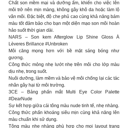
Chất son mềm mại và dưỡng ẩm, khiến cho việc lên
môi trở nên mịn màng, không gây khô da hoặc làm lộ
vân môi. Đặc biệt, độ che phủ cao cùng khả năng bám
màu tốt đảm bảo cho bạn một diện mạo son môi hoàn
hảo suốt thời gian dài.
NARS – Son kem Afterglow Lip Shine Gloss À
Lèveres Brillance #Unbroken
Môi căng mọng hơn với bề mặt sáng bóng như
gương.
Công thức mỏng nhẹ lướt nhẹ trên môi cho lớp màu
dịu nhẹ, trong suốt.
Nuôi dưỡng, làm mềm và bảo vệ môi chống lại các tác
nhân gây hại từ môi trường.
3CE – Bảng phấn mắt Multi Eye Color Palette
#DearNude
Sự kết hợp giữa cái tông màu nude tinh tế, nhẹ nhàng.
Công thức phấn khoáng siêu mịn cùng khả năng lên
màu chuẩn khi sử dụng.
Tông màu nhẹ nhàng phù hợp cho mọi layout trang