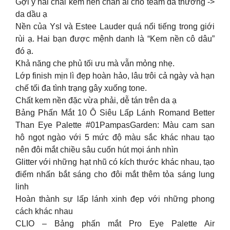
Gợi ý hai chai kem nền chân ái cho team da thường ->
da dầu ạ
Nền của Ysl và Estee Lauder quá nổi tiếng trong giới
rùi ạ. Hai bạn được mệnh danh là “Kem nền cô dâu”
đó ạ.
Khả năng che phủ tối ưu mà vẫn mỏng nhẹ.
Lớp finish mịn lì đẹp hoàn hảo, lâu trôi cả ngày và hạn
chế tối đa tình trạng gây xuống tone.
Chất kem nền đặc vừa phải, dễ tán trên da ạ
Bảng Phấn Mắt 10 Ô Siêu Lấp Lánh Romand Better
Than Eye Palette #01PampasGarden: Màu cam san
hô ngọt ngào với 5 mức độ màu sắc khác nhau tạo
nên đôi mắt chiều sâu cuốn hút mọi ánh nhìn
Glitter với những hạt nhũ có kích thước khác nhau, tạo
điểm nhấn bắt sáng cho đôi mắt thêm tỏa sáng lung
linh
Hoàn thành sự lấp lánh xinh đẹp với những phong
cách khác nhau
CLIO – Bảng phấn mắt Pro Eye Palette Air