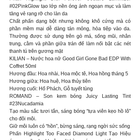
#02PinkGlow tạo lớp nền óng ánh ngoạn mục và làm
tăng vẻ rạng rỡ cho làn da
Chất phấn dạng bột nhưng không khô cứng mà có
phần mềm mại dễ dàng tán mỏng, hòa tiệp vào da.
Thường được sử dụng trên gò má, sống mũi, nhân
trung, cằm và phần giữa trán để làm nổi bật các nét
thanh tú trên gương mặt
KILIAN – Nước hoa nữ Good Girl Gone Bad EDP With
Coffret 50ml
Hương đầu: Hoa nhài, Hoa mộc tê, Hoa hồng tháng 5
Hương giữa: Hoa huệ, Hoa thủy tiên
Hương cuối: Hổ Phách, Gỗ tuyết tùng
ROMAND – Son kem bóng Juicy Lasting Tint
#23Nucadamia
Tạo màu sắc tươi tắn, sáng bóng “tựa viên kẹo hồ lô”
cho đôi môi.
Giữ môi luôn có “hồn”, bừng sáng, rạng ngời sức sống
Phấn Highlight Too Faced Diamond Light Tạo Hiệu