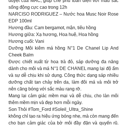
duyệt của MAC; giúp che phủ toàn diện với màu sắc
sống động cực cao trong 12h
NARCISO RODRIGUEZ – Nước hoa Musc Noir Rose
EDP 100ml
Hương đầu: Cam bergamot, mận, tiêu hồng
Hương giữa: Xạ hương, Hoa huệ, Hoa hồng
Hương cuối: Vani
Dưỡng Môi kiêm má hồng N°1 De Chanel Lip And
Cheek Balm
Được chiết xuất từ hoa trà đỏ, sáp dưỡng đa năng
dành cho môi và má N°1 DE CHANEL mang lại độ ẩm
và sự dễ chịu khi sử dụng. Công thức dạng sáp nhiều
dưỡng chất tan chảy trên da, làm đôi má và môi trở
nên căng bóng với sắc màu rạng rỡ.
Mang lại cảm giác mềm mại và dễ chịu, cho làn môi
thêm mềm mịn và đẹp hơn mỗi ngày.
Son Thỏi #Tom_Ford #Soleil_Ultra_Shine
không chỉ tạo ra hiệu ứng bóng nhẹ, mà còn mang đến
cho bạn cảm giác của bờ môi đầy đặn và quyến rũ.