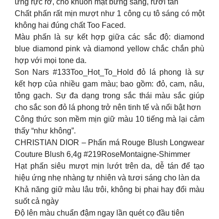
ứng rực rỡ, cho khuôn mặt bừng sáng, rươi tắn
Chất phấn rất mịn mượt như 1 công cụ tô sáng có một
không hai đúng chất Too Faced.
Màu phấn là sự kết hợp giữa các sắc độ: diamond
blue diamond pink và diamond yellow chắc chắn phù
hợp với mọi tone da.
Son Nars #133Too_Hot_To_Hold đỏ lá phong là sự
kết hợp của nhiều gam màu; bao gồm: đỏ, cam, nâu,
tông gạch. Sự đa dạng trong sắc thái màu sắc giúp
cho sắc son đỏ lá phong trở nên tinh tế và nổi bật hơn
Công thức son mềm mịn giữ màu 10 tiếng mà lại cảm
thấy “như không”.
CHRISTIAN DIOR – Phấn má Rouge Blush Longwear
Couture Blush 6,4g #219RoseMontaigne-Shimmer
Hạt phấn siêu mượt mịn lướt trên da, dễ tán để tạo
hiệu ứng nhẹ nhàng tự nhiên và tươi sáng cho làn da
Khả năng giữ màu lâu trôi, không bị phai hay đổi màu
suốt cả ngày
Độ lên màu chuẩn đậm ngay lần quét cọ đầu tiên