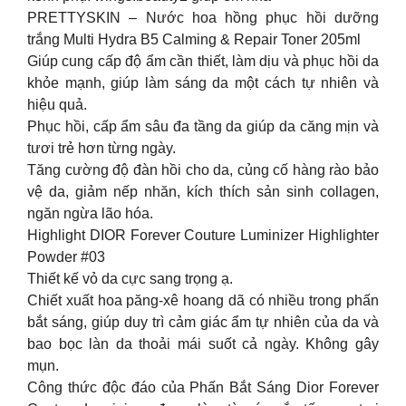
PRETTYSKIN – Nước hoa hồng phục hồi dưỡng
trắng Multi Hydra B5 Calming & Repair Toner 205ml
Giúp cung cấp độ ẩm cần thiết, làm dịu và phục hồi da
khỏe mạnh, giúp làm sáng da một cách tự nhiên và
hiệu quả.
Phục hồi, cấp ẩm sâu đa tầng da giúp da căng mịn và
tươi trẻ hơn từng ngày.
Tăng cường độ đàn hồi cho da, củng cố hàng rào bảo
vệ da, giảm nếp nhăn, kích thích sản sinh collagen,
ngăn ngừa lão hóa.
Highlight DIOR Forever Couture Luminizer Highlighter
Powder #03
Thiết kế vỏ da cực sang trọng ạ.
Chiết xuất hoa păng-xê hoang dã có nhiều trong phấn
bắt sáng, giúp duy trì cảm giác ẩm tự nhiên của da và
bao bọc làn da thoải mái suốt cả ngày. Không gây
mụn.
Công thức độc đáo của Phấn Bắt Sáng Dior Forever