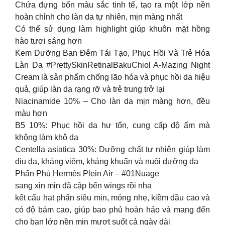
Chứa đựng bốn màu sắc tinh tế, tạo ra một lớp nền
hoàn chỉnh cho làn da tự nhiên, mịn màng nhất
Có thể sử dụng làm highlight giúp khuôn mặt hồng
hào tươi sáng hơn
Kem Dưỡng Ban Đêm Tái Tạo, Phục Hồi Và Trẻ Hóa
Làn Da #PrettySkinRetinalBakuChiol A-Mazing Night
Cream là sản phẩm chống lão hóa và phục hồi da hiệu
quả, giúp làn da rạng rỡ và trẻ trung trở lại
Niacinamide 10% – Cho làn da mịn màng hơn, đều
màu hơn
B5 10%: Phục hồi da hư tổn, cung cấp độ ẩm mà
không làm khô da
Centella asiatica 30%: Dưỡng chất tự nhiên giúp làm
dịu da, kháng viêm, kháng khuẩn và nuôi dưỡng da
Phấn Phủ Hermès Plein Air – #01Nuage
sang xịn mịn đã cập bến wings rồi nha
kết cấu hạt phấn siêu mịn, mỏng nhẹ, kiềm dầu cao và
có độ bám cao, giúp bao phủ hoàn hảo và mang đến
cho bạn lớp nền mịn mượt suốt cả ngày dài