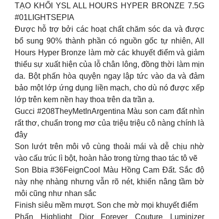
TẠO KHỐI YSL ALL HOURS HYPER BRONZE 7.5G
#01LIGHTSEPIA
Được hỗ trợ bởi các hoạt chất chăm sóc da và được
bổ sung 90% thành phần có nguồn gốc tự nhiên, All
Hours Hyper Bronze làm mờ các khuyết điểm và giảm
thiểu sự xuất hiện của lỗ chân lông, đồng thời làm mịn
da. Bột phấn hòa quyện ngay lập tức vào da và đảm
bảo một lớp ứng dụng liền mạch, cho dù nó được xếp
lớp trên kem nền hay thoa trên da trần ạ.
Gucci #208TheyMetInArgentina Màu son cam đất nhìn
rất thơ, chuẩn trong mơ của triệu triệu cô nàng chính là
đây
Son lướt trên môi vô cùng thoải mái và dễ chịu nhờ
vào cấu trúc lì bột, hoàn hảo trong từng thao tác tô vẽ
Son Bbia #36FeignCool Màu Hồng Cam Đất. Sắc độ
này nhẹ nhàng nhưng vẫn rõ nét, khiến nâng tầm bờ
môi cũng như nhan sắc
Finish siêu mềm mượt. Son che mờ mọi khuyết điểm
Phấn Highlight Dior Forever Couture Luminizer