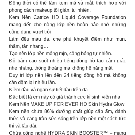
Đồng thời có thể làm kem má và mắt, thích hợp với
phong cách makeup tối giản, tự nhiên.
Kem Nền Catrice HD Liquid Coverage Foundation
mang đến cho nàng lớp nền hoàn hảo nhờ những
công dụng vượt trội
Làm đều màu da, che phủ khuyết điểm như mụn,
thâm, tàn nhang…
Tạo nên lớp nền mỏng mịn, căng bóng tự nhiên.
Độ bám cao suốt nhiều tiếng đồng hồ tạo cảm giác
nhẹ nhàng, thông thoáng mà không hề nặng mặt.
Duy trì lớp nền lên đến 24 tiếng đồng hồ mà không
cần dặm lại nhiều lần.
Kiềm dầu và ngăn sự tiết dầu trên da.
Đặc biệt là em này có giá thành cực kì sinh viên nha
Kem Nền MAKE UP FOR EVER HD Skin Hydra Glow
Kem nền chứa 86% dưỡng chất giúp cấp ẩm, đánh
thức và căng tràn sức sống trên lớp nền một cách tức
thì và lâu dài.
Chứa công nghệ HYDRA SKIN BOOSTER™ – mạng