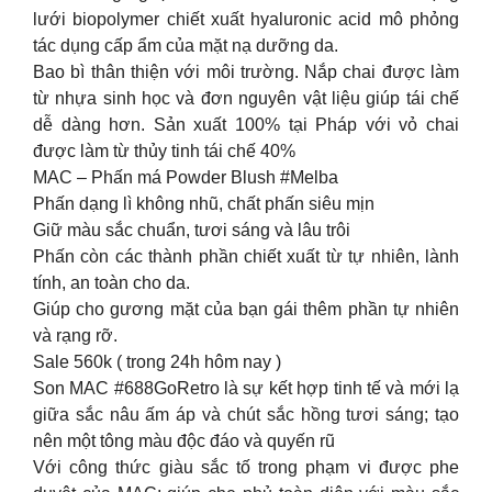
lưới biopolymer chiết xuất hyaluronic acid mô phỏng
tác dụng cấp ẩm của mặt nạ dưỡng da.
Bao bì thân thiện với môi trường. Nắp chai được làm
từ nhựa sinh học và đơn nguyên vật liệu giúp tái chế
dễ dàng hơn. Sản xuất 100% tại Pháp với vỏ chai
được làm từ thủy tinh tái chế 40%
MAC – Phấn má Powder Blush #Melba
Phấn dạng lì không nhũ, chất phấn siêu mịn
Giữ màu sắc chuẩn, tươi sáng và lâu trôi
Phấn còn các thành phần chiết xuất từ tự nhiên, lành
tính, an toàn cho da.
Giúp cho gương mặt của bạn gái thêm phần tự nhiên
và rạng rỡ.
Sale 560k ( trong 24h hôm nay )
Son MAC #688GoRetro là sự kết hợp tinh tế và mới lạ
giữa sắc nâu ấm áp và chút sắc hồng tươi sáng; tạo
nên một tông màu độc đáo và quyến rũ
Với công thức giàu sắc tố trong phạm vi được phe