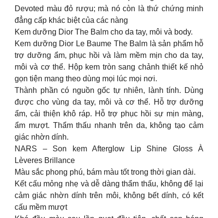
Devoted màu đỏ rượu; mà nó còn là thứ chứng minh
đẳng cấp khác biệt của các nàng
Kem dưỡng Dior The Balm cho da tay, môi và body.
Kem dưỡng Dior Le Baume The Balm là sản phẩm hỗ
trợ dưỡng ẩm, phục hồi và làm mềm mịn cho da tay,
môi và cơ thể. Hộp kem tròn sang chảnh thiết kế nhỏ
gọn tiện mang theo dùng mọi lúc mọi nơi.
Thành phần có nguồn gốc tự nhiên, lành tính. Dùng
được cho vùng da tay, môi và cơ thể. Hỗ trợ dưỡng
ẩm, cải thiện khô ráp. Hỗ trợ phục hồi sự mịn màng,
ẩm mượt. Thẩm thấu nhanh trên da, không tạo cảm
giác nhờn dính.
NARS – Son kem Afterglow Lip Shine Gloss À
Lèveres Brillance
Màu sắc phong phú, bám màu tốt trong thời gian dài.
Kết cấu mỏng nhẹ và dễ dàng thẩm thấu, không để lại
cảm giác nhờn dính trên môi, không bết dính, có kết
cấu mềm mượt