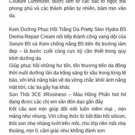
Couture Luminizer, được làm từ các sắc tố ngọc trai
phong phú và các thành phần tự nhiên, bám mịn vào
da.
Kem Dưỡng Phục Hồi Trắng Da Pretty Skin Hydra B5
Derma Repair Cream nối tiếp thành công vang dội của
Serum B5 và Kem chống nắng B5 trên thị trường làm
đẹp – là bước cuối cùng cực kỳ cần thiết trong quy
trình dưỡng da
Giúp phục hồi những hư tổn, tổn thương trên da đồng
thời nuôi dưỡng làn da trắng sáng từ sâu trong từng tế
bào, với khả năng bảo vệ da vững chắc khỏi ánh nắng
mặt trời, các tia gây hại khác
Son Thỏi 3CE #Rosiness – Màu Hồng Phấn hot hit
đang được các chị em săn đón dạo gần đây
Kết cấu son mịn giúp đôi môi luôn mềm mại , mịn
màng như nhung. Với công thức từ bột đàn hồi silicon,
thỏi son nhẹ nhàng lướt trên môi, cho lớp nền môi nhẹ
thoáng, mịn lì, cảm giác như không đánh son