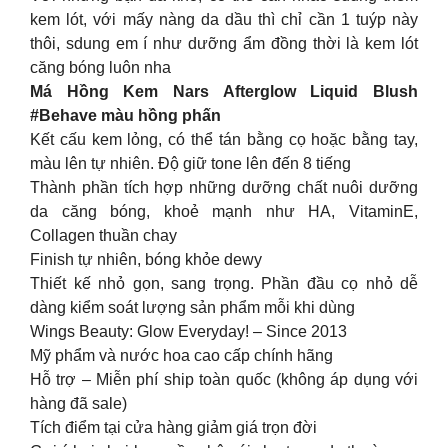
kem lót, với mấy nàng da dầu thì chỉ cần 1 tuýp này
thôi, sdung em í như dưỡng ẩm đồng thời là kem lót
căng bóng luôn nha
Má Hồng Kem Nars Afterglow Liquid Blush
#Behave màu hồng phấn
Kết cấu kem lỏng, có thể tán bằng cọ hoặc bằng tay,
màu lên tự nhiên. Độ giữ tone lên đến 8 tiếng
Thành phần tích hợp những dưỡng chất nuôi dưỡng
da căng bóng, khoẻ mạnh như HA, VitaminE,
Collagen thuần chay
Finish tự nhiên, bóng khỏe dewy
Thiết kế nhỏ gọn, sang trọng. Phần đầu cọ nhỏ dễ
dàng kiểm soát lượng sản phẩm mỗi khi dùng
Wings Beauty: Glow Everyday! – Since 2013
Mỹ phẩm và nước hoa cao cấp chính hãng
Hỗ trợ – Miễn phí ship toàn quốc (không áp dụng với
hàng đã sale)
Tích điểm tại cửa hàng giảm giá trọn đời