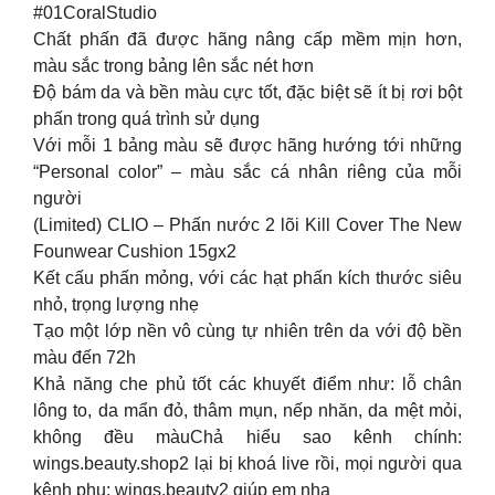
#01CoralStudio
Chất phấn đã được hãng nâng cấp mềm mịn hơn,
màu sắc trong bảng lên sắc nét hơn
Độ bám da và bền màu cực tốt, đặc biệt sẽ ít bị rơi bột
phấn trong quá trình sử dụng
Với mỗi 1 bảng màu sẽ được hãng hướng tới những
“Personal color” – màu sắc cá nhân riêng của mỗi
người
(Limited) CLIO – Phấn nước 2 lõi Kill Cover The New
Founwear Cushion 15gx2
Kết cấu phấn mỏng, với các hạt phấn kích thước siêu
nhỏ, trọng lượng nhẹ
Tạo một lớp nền vô cùng tự nhiên trên da với độ bền
màu đến 72h
Khả năng che phủ tốt các khuyết điểm như: lỗ chân
lông to, da mẩn đỏ, thâm mụn, nếp nhăn, da mệt mỏi,
không đều màuChả hiểu sao kênh chính:
wings.beauty.shop2 lại bị khoá live rồi, mọi người qua
kênh phụ: wings.beauty2 giúp em nha