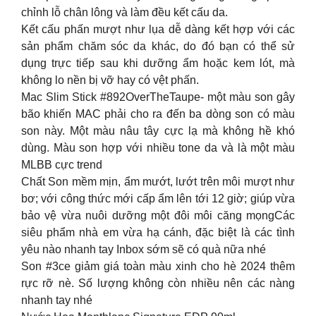
chỉnh lỗ chân lông và làm đều kết cấu da.
Kết cấu phấn mượt như lụa dễ dàng kết hợp với các
sản phẩm chăm sóc da khác, do đó bạn có thể sử
dụng trực tiếp sau khi dưỡng ẩm hoặc kem lót, mà
không lo nền bị vỡ hay có vệt phấn.
Mac Slim Stick #892OverTheTaupe- một màu son gây
bão khiến MAC phải cho ra đến ba dòng son có màu
son này. Một màu nâu tây cực lạ mà không hề khó
dùng. Màu son hợp với nhiều tone da và là một màu
MLBB cực trend
Chất Son mềm mịn, ẩm mướt, lướt trên môi mượt như
bơ; với công thức mới cấp ẩm lên tới 12 giờ; giúp vừa
bảo vệ vừa nuôi dưỡng một đôi môi căng mọngCác
siêu phẩm nhà em vừa hạ cánh, đặc biệt là các tình
yêu nào nhanh tay Inbox sớm sẽ có quà nữa nhé
Son #3ce giảm giá toàn màu xinh cho hè 2024 thêm
rực rỡ nè. Số lượng không còn nhiều nên các nàng
nhanh tay nhé