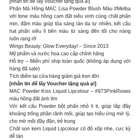
[nhắn tin để lấy Voucher tặng quà ạ!]
Phấn Má Hồng MAC Lisa Powder Blush Màu #Melba
với tone màu hồng cam đất siêu xinh cùng chất phấn
mịn, đậm màu giúp tỏa sáng làn da tự nhiên, kết cấu
hạt phấn siêu lì bền màu từ sáng đến tối cho nàng
luôn rạng rỡ
Wings Beauty: Glow Everyday! – Since 2013
Mỹ phẩm và nước hoa cao cấp chính hãng
Hỗ trợ – Miễn phí ship toàn quốc (không áp dụng với
hàng đã sale)
Tích điểm tại cửa hàng giảm giá trọn đời
[nhắn tin để lấy Voucher tặng quà ạ!]
MAC Powder Kiss Liquid Lipcolour – #973PinkRoses
màu hồng đất ánh tím
Với kết cấu Powder bột phấn nhỏ li ti, giúp lấp đầy
khoảng trống phần rãnh môi, giúp tạo hiệu ứng mờ lỳ,
cho mờ môi đầy đặn, trẻ trung
Chất son kem Liquid Lipcolour có độ xốp nhẹ, cực kỳ
dễ tán