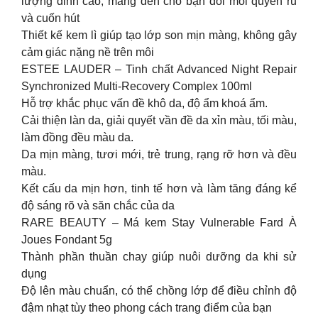
lượng đỉnh cao, mang đến cho bạn đôi môi quyến rũ
và cuốn hút
Thiết kế kem lì giúp tạo lớp son mịn màng, không gây
cảm giác nặng nề trên môi
ESTEE LAUDER – Tinh chất Advanced Night Repair
Synchronized Multi-Recovery Complex 100ml
Hỗ trợ khắc phục vấn đề khô da, độ ẩm khoá ẩm.
Cải thiện làn da, giải quyết vần đề da xỉn màu, tối màu,
làm đồng đều màu da.
Da mịn màng, tươi mới, trẻ trung, rạng rỡ hơn và đều
màu.
Kết cấu da mịn hơn, tinh tế hơn và làm tăng đáng kể
độ sáng rõ và săn chắc của da
RARE BEAUTY – Má kem Stay Vulnerable Fard À
Joues Fondant 5g
Thành phần thuần chay giúp nuôi dưỡng da khi sử
dụng
Độ lên màu chuẩn, có thể chồng lớp để điều chỉnh độ
đậm nhạt tùy theo phong cách trang điểm của bạn