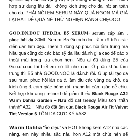
hợp sử dụng lâu dài, không kích ứng cho da, rất an toàn
cho da. PHẢI NÓI EM SERUM NÀY QUÁ NGON MÀ GIÁ
LẠI HẠT DẺ QUÁ NÈ THỬ NGHIỆN RÁNG CHẸOOO
𝐆𝐎𝐎.𝐃𝐍.𝐃𝐎𝐂 𝐇𝐘𝐃.𝐑𝐀 𝐁𝟓 𝐒𝐄𝐑𝐔𝐌- 𝐬𝐞𝐫𝐮𝐦 𝐜𝐚̂́𝐩 𝐚̂̉𝐦 ,
𝐩𝐡𝐮̣𝐜 𝐡𝐨̂̀𝐢 𝐝𝐚 30ML Serum B5 Go.odn.doc rầm rộ trên các
diễn đàn làm đẹp. Thêm 1 dòng sp phục hồi tầm trung mà
hiệu quả cũng đc các bác sỹ da liễu đá.nh gi á cao để các b
thoải mái trong lựa chọn hơn. Nếu ai đã dùng B5 của
Goo.dn.ooc thì biết em nó tốt như nào. Ở phân khúc tầm
trung thì B5 nhà GOOD.NOC là đ.ỉ.n.h rồi. Giúp tái tạo da
sau mụn, phục hồi làn da & làm dịu các vùng da khô, da
kích ứng & cảm giác bỏng rát, mang lại cảm giác dễ chịu.
Kết hợp khi dùng retinoid để giảm thiểu 𝗕𝗹𝗮𝗰𝗸 𝗥𝗼𝘂𝗴𝗲 𝗔𝟯𝟮
𝗪𝗮𝗿𝗺 𝗗𝗮𝗵𝗹𝗶𝗮 𝗚𝗮𝗿𝗱𝗲𝗻 – 𝗡𝗮̂𝘂 đỏ đ𝗮̂́𝘁 𝘁𝗿𝗲𝗻𝗱𝘆 Màu son “thần
thánh” A32 – Nâu đỏ đất ấm của 𝗕𝗹𝗮𝗰𝗸 𝗥𝗼𝘂𝗴𝗲 𝗔𝗶𝗿 𝗙𝗶𝘁 𝗩𝗲𝗹𝘃𝗲𝘁
𝗧𝗶𝗻𝘁 𝗩𝗲𝗿𝘀𝗶𝗼𝗻 𝟲 TÔN DA CỰC KỲ #A32
𝗪𝗮𝗿𝗺 𝗗𝗮𝗵𝗹𝗶𝗮 “ảo diệu” và HOT không kém A12 nha các
nàng, em này nhiều sắc nâu hơn A12 một chút nên sẽ