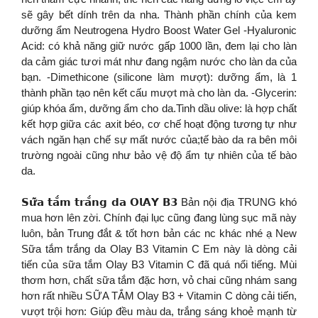
sẽ gây bết dính trên da nha. Thành phần chính của kem
dưỡng ẩm Neutrogena Hydro Boost Water Gel -Hyaluronic
Acid: có khả năng giữ nước gấp 1000 lần, đem lại cho làn
da cảm giác tươi mát như đang ngậm nước cho làn da của
bạn. -Dimethicone (silicone làm mượt): dưỡng ẩm, là 1
thành phần tạo nên kết cấu mượt mà cho làn da. -Glycerin:
giúp khóa ẩm, dưỡng ẩm cho da.Tinh dầu olive: là hợp chất
kết hợp giữa các axit béo, cơ chế hoạt động tương tự như
vách ngăn hạn chế sự mất nước của;tế bào da ra bên môi
trường ngoài cũng như bảo vệ độ ẩm tự nhiên của tế bào
da.
𝗦𝘂̛̃𝗮 𝘁𝗮̆́𝗺 𝘁𝗿𝗮̆́𝗻𝗴 𝗱𝗮 𝗢𝗹𝗔𝗬 𝗕𝟯 Bản nội địa TRUNG khó
mua hơn lên zời. Chính đại lục cũng đang lùng sục mã này
luôn, bản Trung đắt & tốt hơn bản các nc khác nhé ạ New
Sữa tắm trắng da Olay B3 Vitamin C Em này là dòng cải
tiến của sữa tắm Olay B3 Vitamin C đã quá nổi tiếng. Mùi
thơm hơn, chất sữa tắm đặc hơn, vỏ chai cũng nhám sang
hơn rất nhiều SỮA TẮM Olay B3 + Vitamin C dòng cải tiến,
vượt trội hơn: Giúp đều màu da, trắng sáng khoẻ mạnh từ