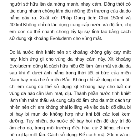
người sở hữu làn da mỏng manh, nhạy cảm. Đồng thời có
tác dụng nhanh chóng làm dịu những tổn thương của da do
nắng gây ra. Xuất xứ: Pháp Dung tích: Chai 150ml và
400ml Không chỉ có tác dụng cung cấp nước và độ ẩm, chị
em còn có thể nhanh chóng lấy lại sự tỉnh táo bằng cách
sử dụng xịt khoáng Evoluderm cho vùng mắt.
Do là nước tinh khiết nên xịt khoáng không gây cay mắt
hay kích ứng gì cho vùng da nhạy cảm này. Xịt khoáng
Evoluderm cũng là cách hữu hiệu để làm làm mát và dịu da
sau khi đi dưới ánh nắng trong thời tiết oi bức của miền
Nam hay mùa hè ở miền Bắc. Không chỉ sử dụng cho mặt,
chị em cũng có thể sử dụng xịt khoáng này cho bất cứ
vùng da nào cần làm mát, dịu. Thành phần nước tinh khiết
lành tính thẩm thấu và cung cấp độ ẩm cho da một cách tự
nhiên nên chị em không phải lo lắng về việc da bị đổ dầu, bị
bí hay bị mụn do không hợp như khi bôi các loại kem
dưỡng. Tuy nhiên, do nước dễ bay hơi nên để duy trì độ
ẩm cho da, trong môi trường điều hòa, cứ 2 tiếng, chị em
nên xịt lại một lần. Cách sử dụng: Để cách mặt 20cm và xịt