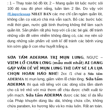
: 1 – Thay toàn bộ đồ lót. 2 – Mang quần lót luộc nước sôi
100 độ sau đó phơi nắng, tuần làm 2 lần. Do vậy với
#𝐋𝐢𝐧𝐠𝐞𝐫𝐢𝐞𝐬𝐨𝐚𝐩
𝐍𝐇𝐀̣̂𝐓 𝐁𝐀̉𝐍 các mẹ chỉ cần ngâm quần lót,
không cần cọ xát,vò chà mà vẫn sạch. Bỏ các bước luộc
mất thời gian, nước giặt bình thường không thể làm sạch
quần lót. Sản phẩm rất phù hợp với cả các bé gái. để tránh
những vấn đề viêm nhiễm không đáng có, các mẹ nên sử
dụng những sản phẩm vệ sinh kĩ để tránh các bệnh vùng
kín sớm gặp ở con như huyết trắng ạ.
𝗦𝗨̛̃𝗔 𝗧𝗔̆́𝗠 𝗔𝗗𝗘𝗥𝗠𝗔 𝗧𝗥𝗜̣ 𝗠𝗨̣𝗡 𝗟𝗨̛𝗡𝗚, NGỰC –
𝗩𝗜𝗘̂𝗠 𝗟𝗢̂̃ 𝗖𝗛𝗔̂𝗡 𝗟𝗢̂𝗡𝗚 (𝗺𝗮̂̃𝘂 𝗺𝗼̛́𝗶 𝗻𝗵𝗮̂́𝘁) 𝗔𝗜 Đ𝗔𝗡𝗚
𝗚𝗔̣̆𝗣 𝗩𝗔̂́𝗡 Đ𝗘̂̀ 𝗩𝗘̂̀ 𝗠𝗨̣𝗡 𝗟𝗨̛𝗡𝗚 𝗧𝗛𝗜̀ Đ𝗔̂𝗬 𝗦𝗘̃ 𝗟𝗔̀ 𝗟𝗨̛̣𝗔
𝗖𝗛𝗢̣𝗡 𝗛𝗢𝗔̀𝗡 𝗛𝗔̉𝗢 𝗡𝗛𝗘́! 2xx /1 chai ạ 𝐒𝐮̛̃𝐚 𝐭𝐚̆́𝐦
𝐀𝐃𝐄𝐑𝐌𝐀 trị mụn lưng, giảm viêm lỗ chân lông. 𝗦𝘂̛̃𝗮 𝘁𝗮̆́𝗺
𝗔𝗗𝗘𝗥𝗠𝗔 thì quá nổi tiếng với các dòng sữa tắm dành
cho cả trẻ nhỏ với mùi thơm dễ chịu được chiết xuất từ
yến mạch. 𝗦𝘂̛̃𝗮 𝘁𝗮̆́𝗺 𝗔𝗗𝗘𝗥𝗠𝗔 được các bác sĩ da liễu
của Pháp khuyên dùng lâu dài, không chứa cồn, không
chứa paraben, ko hương liệu và ko màu luôn. Rất an toàn.