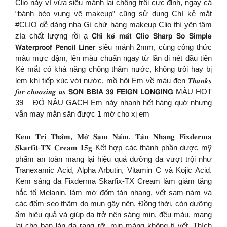
Clio này vì vừa siêu mảnh lại chống trôi cực đỉnh, ngay cả
“bánh bèo vụng vẽ makeup” cũng sử dụng Chì kẻ mắt
#CLIO dễ dàng nha Gì chứ hàng makeup Clio thì yên tâm
zìa chất lượng rồi ạ 𝗖𝗵𝗶̀ 𝗸𝗲̉ 𝗺𝗮̆́𝘁 𝗖𝗹𝗶𝗼 𝗦𝗵𝗮𝗿𝗽 𝗦𝗼 𝗦𝗶𝗺𝗽𝗹𝗲
𝗪𝗮𝘁𝗲𝗿𝗽𝗿𝗼𝗼𝗳 𝗣𝗲𝗻𝗰𝗶𝗹 𝗟𝗶𝗻𝗲𝗿 siêu mảnh 2mm, cùng công thức
màu mực đậm, lên màu chuẩn ngay từ lần đi nét đầu tiên
Kẻ mắt có khả năng chống thấm nước, không trôi hay bị
lem khi tiếp xúc với nước, mồ hôi Em về màu đen 𝑻𝒉𝒂𝒏𝒌𝒔
𝒇𝒐𝒓 𝒄𝒉𝒐𝒐𝒔𝒊𝒏𝒈 𝒖𝒔 𝗦𝗢𝗡 𝗕𝗕𝗜𝗔 𝟯𝟵 𝗙𝗘𝗜𝗚𝗡 𝗟𝗢𝗡𝗚𝗜𝗡𝗚 MÀU HOT
39 – ĐỎ NÂU GẠCH Em này nhanh hết hàng quớ nhưng
vẫn may mắn săn được 1 mớ cho xị em
𝐊𝐞𝐦 𝐓𝐫𝐢̣ 𝐓𝐡𝐚̂𝐦, 𝐌𝐨̛̀ 𝐒𝐚̣𝐦 𝐍𝐚́𝐦, 𝐓𝐚̀𝐧 𝐍𝐡𝐚𝐧𝐠 𝐅𝐢𝐱𝐝𝐞𝐫𝐦𝐚
𝐒𝐤𝐚𝐫𝐟𝐢𝐭-𝐓𝐗 𝐂𝐫𝐞𝐚𝐦 𝟏𝟓𝐠 Kết hợp các thành phần dược mỹ
phẩm an toàn mang lại hiệu quả dưỡng da vượt trội như
Tranexamic Acid, Alpha Arbutin, Vitamin C và Kojic Acid.
Kem sáng da Fixderma Skarfix-TX Cream làm giảm tăng
hắc tố Melanin, làm mờ đốm tàn nhang, vết sạm nám và
các đốm sẹo thâm do mụn gây nên. Đồng thời, còn dưỡng
ẩm hiệu quả và giúp da trở nên sáng mịn, đều màu, mang
lại cho bạn làn da rạng rỡ, mịn màng không tì vết. Thích