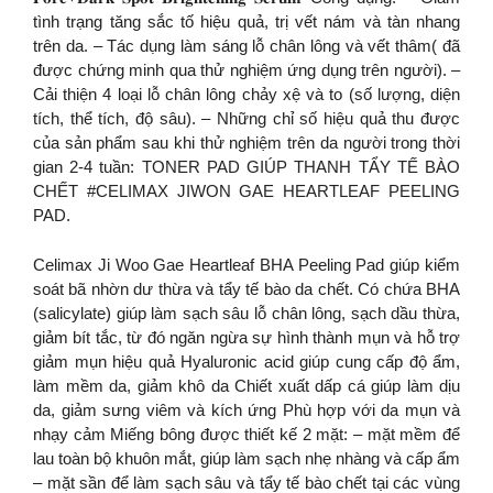
tình trạng tăng sắc tố hiệu quả, trị vết nám và tàn nhang
trên da. – Tác dụng làm sáng lỗ chân lông và vết thâm( đã
được chứng minh qua thử nghiệm ứng dụng trên người). –
Cải thiện 4 loại lỗ chân lông chảy xệ và to (số lượng, diện
tích, thể tích, độ sâu). – Những chỉ số hiệu quả thu được
của sản phẩm sau khi thử nghiệm trên da người trong thời
gian 2-4 tuần: TONER PAD GIÚP THANH TẨY TẾ BÀO
CHẾT #CELIMAX JIWON GAE HEARTLEAF PEELING
PAD.
Celimax Ji Woo Gae Heartleaf BHA Peeling Pad giúp kiểm
soát bã nhờn dư thừa và tẩy tế bào da chết. Có chứa BHA
(salicylate) giúp làm sạch sâu lỗ chân lông, sạch dầu thừa,
giảm bít tắc, từ đó ngăn ngừa sự hình thành mụn và hỗ trợ
giảm mụn hiệu quả Hyaluronic acid giúp cung cấp độ ẩm,
làm mềm da, giảm khô da Chiết xuất dấp cá giúp làm dịu
da, giảm sưng viêm và kích ứng Phù hợp với da mụn và
nhạy cảm Miếng bông được thiết kế 2 mặt: – mặt mềm để
lau toàn bộ khuôn mắt, giúp làm sạch nhẹ nhàng và cấp ẩm
– mặt sần để làm sạch sâu và tẩy tế bào chết tại các vùng