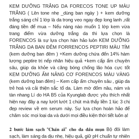
KEM DƯỠNG TRẮNG DA FORECOS TONE UP MÀU
TRẮNG ( Lên tone nhẹ _dùng ban ngày ) + kem dưỡng
trắng sáng chỉ 1 lớp là da trong veo ngay đẹp long lanh ,rất
đáng tiền để mua – Nếu nàng nào muốn 1 lớp kem vừa
trang điểm vừa dưỡng trắng da thì lựa chọn là
FORENCOS là sự lựa chọn hàn hảo luôn KEM DƯỠNG
TRẮNG DA BAN ĐÊM FORRENCOS PEPTIRI MÀU TÍM
(kem dưỡng ban đêm ) +Kem dưỡng chứa đến 14% hàm
lượng peptire trị nếp nhăn hiệu quả +kem cấp ẩm chuyên
sâu, giúp da khỏe và căng bóng chống lão hóa cực tốt
KEM DƯỠNG ẨM NÂNG CƠ FORENCOS MÀU VÀNG
(kem dưỡng ban đêm) – Kem cấp ẩm chuyên sâu , giúp da
trẻ hoá và cải thiện sắc tố da. Làm mờ đốm nâu, nám và
tàn nhang Lí do HA B5 của Kyunglab được yêu thích nhất
hiện nay đây ạ nay lướt lướt 1 chút mà thấy liền 1 lúc 3 chị
đẹp review về em serum này. Sự lựa chọn hoàn hảo để
chăm sóc mọi loại da và dưới mọi điều kiện thời tiết luôn ạ!
𝟐 𝐛𝐮̛𝐨̛́𝐜 𝐥𝐚̀𝐦 𝐬𝐚̣𝐜𝐡 “𝐂𝐡𝐚̂𝐧 𝐚́𝐢” 𝐜𝐡𝐨 𝐝𝐚 𝐝𝐚̂̀𝐮 𝐦𝐮̣𝐧 Bộ đôi làm
sạch, làm sáng da dịu nhẹ, hiệu quả, giữ pH chuẩn tự nhiên