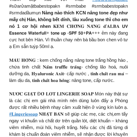
#sữarửamặtbabestopakn #srmbabe #srmbabestopakn
#srmdadầumụn
Nàng nào thích KCN nâng tone đẹp như
mấy chị Hàn, không bết dính, lâu xuống tone thì cho em
nó 1 cơ hội nhen
𝐊𝐄𝐌 𝐂𝐇𝐎̂́𝐍𝐆 𝐍𝐀̆́𝐍𝐆 𝐝’𝐀𝐋𝐁𝐀 𝗨𝗩
𝗘𝘀𝘀𝗲𝗻𝗰𝗲 𝗪𝗮𝘁𝗲𝗿𝗳𝘂𝗹𝗹+ 𝘁𝗼𝗻𝗲 𝘂𝗽 -𝗦𝗣𝗙 𝟱𝟬+𝗣𝗔+++ ẻm này đang
cực hot bên Hàn. Vì thuần chay nên bà bầu bon chen vô tư
ạ Em sẵn tuýp 50ml ạ.
𝐌𝐀̀𝐔 𝐇𝐎̂̀𝐍𝐆 : kem chống nắng nâng tone trắng hồng hào ,
chứa tinh chất 𝐍𝐚̂́𝐦 𝐭𝐫𝐮𝐟𝐟𝐥𝐞 𝐭𝐫𝐚̆́𝐧𝐠- chống lão hoá, nuôi
dưỡng da, 𝐇𝐲𝐚𝐥𝐮𝐫𝐨𝐧𝐢𝐜 𝐀𝐱𝐢𝐭- cấp nước , 𝐭𝐢𝐧𝐡 𝐜𝐡𝐚̂́𝐭 𝐫𝐚𝐮 𝐦𝐚́ –
làm dịu da, 𝐭𝐢𝐧𝐡 𝐜𝐡𝐚̂́𝐭 𝐡𝐨𝐚 𝐡𝐨̂̀𝐧𝐠: nâng tone, cấp nước.
𝐍𝐔̛𝐎̛́𝐂 𝐆𝐈𝐀̣̆𝐓 Đ𝐎̂̀ 𝐋𝐎́𝐓 𝐋𝐈𝐍𝐆𝐄𝐑𝐈𝐄 𝐒𝐎𝐀𝐏 Món này thật sự
là các chị em gái nhà mình nên dùng luôn đấy ạ Phòng
được rất nhiều bệnh nhạy cảm xuất hiện ở vùng kín luôn ạ.
#𝐋𝐢𝐧𝐠𝐞𝐫𝐢𝐞𝐬𝐨𝐚𝐩
𝐍𝐇𝐀̣̂𝐓 𝐁𝐀̉𝐍 sẽ giúp các mẹ, các chị,em tẩy
ngay vi khuẩn và chất dơ trên quần lót, diệt khuẩn – kháng
viêm nhiễm, mùi hôi, huyết trắng. Nếu các chị đã từng di
khám bị chuẩn đoán viêm nhiễm, sẽ nhận được lời khuyên