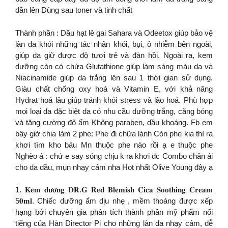
dần lên Dùng sau toner và tinh chất
Thành phần : Dầu hạt lê gai Sahara và Odeetox giúp bảo vệ
làn da khỏi những tác nhân khói, bụi, ô nhiễm bên ngoài,
giúp da giữ được độ tươi trẻ và đàn hồi. Ngoài ra, kem
dưỡng còn có chứa Glutathione giúp làm sáng màu da và
Niacinamide giúp da trắng lên sau 1 thời gian sử dụng.
Giàu chất chống oxy hoá và Vitamin E, với khả năng
Hydrat hoá lâu giúp tránh khỏi stress và lão hoá. Phù hợp
mọi loại da đặc biệt da có nhu cầu dưỡng trắng, căng bóng
và tăng cường độ ẩm Không paraben, dầu khoáng. Fb em
bây giờ chia làm 2 phe: Phe đi chữa lành Còn phe kia thì ra
khơi tìm kho báu Mn thuộc phe nào rồi ạ e thuộc phe
Nghèo á : chứ e say sóng chịu k ra khơi đc Combo chân ái
cho da dầu, mụn nhạy cảm nha Hot nhất Olive Young đây ạ
1. 𝐊𝐞𝐦 𝐝𝐮̛𝐨̛̃𝐧𝐠 𝐃𝐑.𝐆 𝐑𝐞𝐝 𝐁𝐥𝐞𝐦𝐢𝐬𝐡 𝐂𝐢𝐜𝐚 𝐒𝐨𝐨𝐭𝐡𝐢𝐧𝐠 𝐂𝐫𝐞𝐚𝐦
5𝟎𝐦𝐥. Chiếc dưỡng ẩm dịu nhẹ , mềm thoáng được xếp
hạng bởi chuyên gia phân tích thành phần mỹ phẩm nổi
tiếng của Hàn Director Pi cho những làn da nhạy cảm, dễ