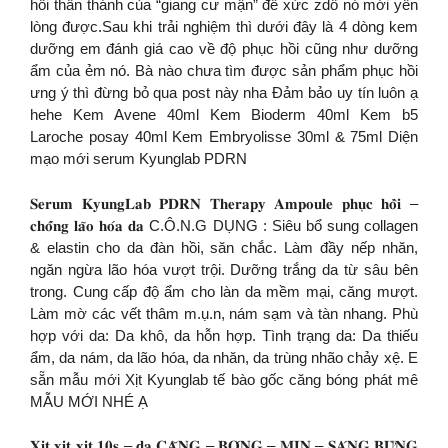
hồi thần thánh của “giang cư mận” để xức zdô nó mới yên
lòng được.Sau khi trải nghiệm thì dưới đây là 4 dòng kem
dưỡng em đánh giá cao về độ phục hồi cũng như dưỡng
ẩm của ẻm nó. Bà nào chưa tìm được sản phẩm phục hồi
ưng ý thì đừng bỏ qua post này nha Đảm bảo uy tín luôn ạ
hehe Kem Avene 40ml Kem Bioderm 40ml Kem b5
Laroche posay 40ml Kem Embryolisse 30ml & 75ml Diện
mạo mới serum Kyunglab PDRN
𝐒𝐞𝐫𝐮𝐦 𝐊𝐲𝐮𝐧𝐠𝐋𝐚𝐛 𝐏𝐃𝐑𝐍 𝐓𝐡𝐞𝐫𝐚𝐩𝐲 𝐀𝐦𝐩𝐨𝐮𝐥𝐞 𝐩𝐡𝐮̣𝐜 𝐡𝐨̂̀𝐢 –
𝐜𝐡𝐨̂́𝐧𝐠 𝐥𝐚̃𝐨 𝐡𝐨́𝐚 𝐝𝐚 C.Ô.N.G DỤNG : Siêu bổ sung collagen
& elastin cho da đàn hồi, săn chắc. Làm đầy nếp nhăn,
ngăn ngừa lão hóa vượt trội. Dưỡng trắng da từ sâu bên
trong. Cung cấp độ ẩm cho làn da mềm mại, căng mượt.
Làm mờ các vết thâm m.ụ.n, nám sạm và tàn nhang. Phù
hợp với da: Da khô, da hỗn hợp. Tình trạng da: Da thiếu
ẩm, da nám, da lão hóa, da nhăn, da trùng nhão chảy xệ. E
sẵn mẫu mới Xịt Kyunglab tế bào gốc căng bóng phát mê
MẪU MỚI NHÉ Ạ
𝐗𝐢̣𝐭 𝐱𝐢̣𝐭 𝐱𝐢̣𝐭 𝟏𝟎𝐬 – 𝐝𝐚 𝐂𝐀̆𝐍𝐆 – 𝐁𝐎́𝐍𝐆 – 𝐌𝐈̣𝐍 – 𝐒𝐀́𝐍𝐆 𝐁𝐔̛̀𝐍𝐆