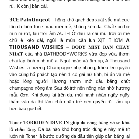
rùi. K còn j bàn cãi.
𝟯𝗖𝗘 𝗣𝗮𝗶𝗻𝘁𝗶𝗻𝗴𝗰𝗼𝘁 – hồng khô gạch đẹp xuất sắc mà cực
tôn da luôn Tone màu mới mẻ, không kén da. Chất son bơ
mịn mướt, lâu trôi lắm AUTH Ở đâu ra cái mùi trời ơi mê
chữ ê kéo dài, ngửi là mún cắn lun XỊT THƠM 𝗔
𝗧𝗛𝗢𝗨𝗦𝗔𝗡𝗗 𝗪𝗜𝗦𝗛𝗘𝗦 – 𝐁𝐎𝐃𝐘 𝐌𝐈𝐒𝐓 𝐁𝐀́𝐍 𝐂𝐇𝐀̣𝐘
𝐍𝐇𝐀̂́𝐓 của nhà BATHBODYWORKS vừa đẹp vừa thơm
chai lấp lánh xinh mê ạ. Ngọt ngào và ấm áp, A Thousand
Wishes là hương Champagne nhẹ nhàng, khéo léo quyện
vào cùng hổ phách tạo nên 1 cô gái nữ tính, bí ẩn và mê
hoặc lòng người Hương thơm mở đầu bằng chút
champagne nồng ấm Sau đó trở nên nồng nàn nhờ hương
mẫu đơn. Khi đọng lại trên da, mùi hạnh nhân ngậy ngậy
thấm vào da thịt làm chủ nhân trở nên quyến rũ , ấm áp
hơn bao giờ hết.
𝐓𝐨𝐧𝐞𝐫 𝐓𝐎𝐑𝐑𝐈𝐃𝐄𝐍 𝐃𝐈𝐕𝐄 𝐈𝐍 𝐠𝐢ú𝐩 𝐝𝐚 𝐜ă𝐧𝐠 𝐛ó𝐧𝐠 𝐯à 𝐬𝐞 𝐤𝐡í𝐭
𝐥ỗ 𝐜𝐡â𝐧 𝐥ô𝐧𝐠. Da bà nào khô bong tróc dùng e này mê tít
luôn nè Toner là bước dưỡng da đầu tiên giúp cân bằng lại