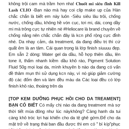
không trội cam mà trầm hơn nha! 𝐂𝐡𝐮𝐨̂́𝐭 𝐦𝐢 𝐬𝐢𝐞̂𝐮 đ𝐢̉𝐧𝐡 𝐊𝐢𝐥𝐥
𝐋𝐚𝐬𝐡 𝐂𝐋𝐈𝐎 -Bạn nào mà hay coi clip make up của Hàn
chắc chắn là biết em này luôn -Siêu siêu lâu trôi, chống
nước, chống dầu, không hề vón cục, tơi mi, dài, cong dầy
mi mà trông cực tự nhiên nè #Heliocare là brand chuyên về
chống nắng nên chắc chắn đây là kcn phổ rộng cực đỉnh
nhé. Da nhạy cảm, da treatment, da đang điều trị thì cứ
quất ẻm là an tâm. Cái quan trọng là lớp finish siuuuu đẹp.
Em sẵn 2 dòng: Water gel da dầu, hỗ hợp thiên dầu, lên
tone ít, thấm nhanh kiềm dầu khô ráo, Pigment Solution
Fluid 50g mọi loại da, mình khuyên b nào da đang có vấn
đề thâm mụn thì sử dụng kcn này, vì nó giúp giảm cường
độ các đốm đen và làm đều màu da Các loại đều có lớp
finish khô ráo, thoáng trên da
[TOP KEM DƯỠNG PHỤC HỒI CHO DA TREAMENT]
BẠN CÓ BIẾT
Có mấy chị nào da đang treatment mà sợ
thời tiết mùa đông như lúc nàykhông? Càng hanh da tui
càng khô tróc lợi hại khiến cho da tệ ghê gớm.Để cho da
mặt trở về trạng thái ban đầu được thì em có ” bí kíp”phục