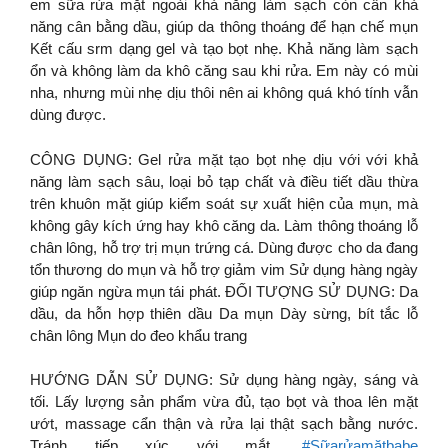
em sữa rửa mặt ngoài khả năng làm sạch còn cần khả
năng cân bằng dầu, giúp da thông thoáng để hạn chế mụn
Kết cấu srm dạng gel và tạo bọt nhẹ. Khả năng làm sạch
ổn và không làm da khô căng sau khi rửa. Em này có mùi
nha, nhưng mùi nhẹ dịu thôi nên ai không quá khó tính vẫn
dùng được.
CÔNG DỤNG: Gel rửa mặt tạo bọt nhẹ dịu với với khả
năng làm sạch sâu, loại bỏ tạp chất và điều tiết dầu thừa
trên khuôn mặt giúp kiểm soát sự xuất hiện của mụn, mà
không gây kích ứng hay khô căng da. Làm thông thoáng lỗ
chân lông, hỗ trợ trị mụn trứng cá. Dùng được cho da đang
tổn thương do mụn và hỗ trợ giảm vim Sử dụng hàng ngày
giúp ngăn ngừa mụn tái phát. ĐỐI TƯỢNG SỬ DỤNG: Da
dầu, da hỗn hợp thiên dầu Da mụn Dày sừng, bít tắc lỗ
chân lông Mụn do đeo khẩu trang
HƯỚNG DẪN SỬ DỤNG: Sử dụng hàng ngày, sáng và
tối. Lấy lượng sản phẩm vừa đủ, tạo bọt và thoa lên mặt
ướt, massage cẩn thận và rửa lại thật sạch bằng nước.
Tránh tiếp xúc với mắt.
#Sữarửamặtbabe