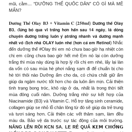
mũi, cằm… “DƯỠNG THỂ QUỐC DÂN” CÓ GÌ MÀ MÊ
MẨN?
𝐃𝐮̛𝐨̛̃𝐧𝐠 𝐓𝐡𝐞̂̉ 𝐎𝐥𝐚𝐲 𝐁𝟑 + 𝐕𝐢𝐭𝐚𝐦𝐢𝐧 𝐂 (𝟐𝟓𝟎𝐦𝐥) 𝗗𝘂̛𝗼̛̃𝗻𝗴 𝘁𝗵𝗲̂̉ 𝗢𝗹𝗮𝘆
𝗕𝟯, đ𝘂̛̀𝗻𝗴 𝗯𝗼̉ 𝗾𝘂𝗮 𝘃𝗶̀ 𝘁𝗿𝗮̆́𝗻𝗴 𝗵𝗼̛𝗻 𝗵𝗮̆̉𝗻 𝘀𝗮𝘂 𝟭𝟰 𝗻𝗴𝗮̀𝘆, 𝗹𝗮̀ 𝗱𝗼̀𝗻𝗴
𝗰𝗵𝘂𝘆𝗲̂𝗻 𝗱𝘂̛𝗼̛̃𝗻𝗴 𝘁𝗿𝗮̆́𝗻𝗴 𝗹𝘂𝗼̂𝗻 𝘆́ 𝗮̣𝘁𝗿𝗮̆́𝗻𝗴 𝗻𝗵𝗮𝗻𝗵 𝘃𝗮̀ 𝗱𝘂̛𝗼̛̃𝗻𝗴 𝗺𝗮̣𝗻𝗵
𝗻𝗵𝗮̂́𝘁 𝘃𝗼̂ đ𝗶̣𝗰𝗵 𝗻𝗵𝗮̀ 𝗢𝗟𝗔𝗬 𝗹𝘂𝗼̂𝗻 𝗻𝗵𝗲́ (𝗵𝗼̛𝗻 𝗰𝗮̉ 𝗲𝗺 𝗥𝗲𝘁𝗶𝗻𝗼𝗹) Nhắc
đến dưỡng thể #Olay thì em nó chưa bao giờ hạ nhiệt còn
chị em cũng chưa bao giờ hết mê Em nó lại còn dưỡng
trắng thì mùa này dùng là hợp lý rồi chị em nhé, lấy lại làn
da vốn có sau mùa hè phơi nắng sạm đi để chuẩn bị cho
hè tới thôi nào Dưỡng ẩm cho da, có chứa chất giữ ẩm
giúp da ngậm nước tốt hơn cho da luôn ẩm mịn. Cải thiện
tình trạng bong tróc, khô ráp ở da, nhất là trong thời tiết
mùa đông cuối năm. Dưỡng trắng nhờ sự kết hợp của
Niacinamide (B3) và Vitamin C. Hỗ trợ tăng sinh ceramide,
collagen giúp se nhỏ lỗ chân lông từ đó sẽ giúp da trẻ trung
và tươi sáng hơn. Cải thiện các vết thâm sạm, làm đều
màu da. Bảo vệ da trước sự tác động của môi trường.
NẮNG LÊN RỒI KCN SA. LE RẺ QUÁ
𝗞𝗘𝗠 𝗖𝗛𝗢̂́𝗡𝗚