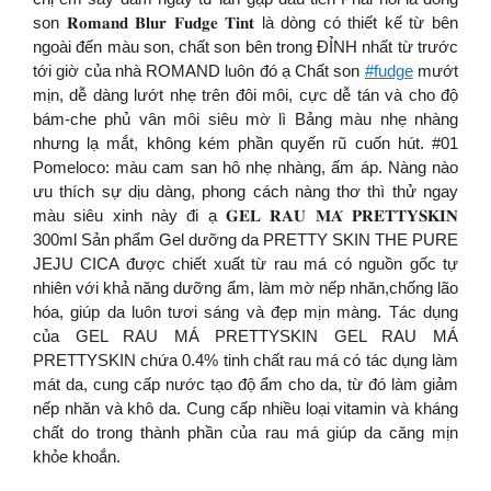
son 𝐑𝐨𝐦𝐚𝐧𝐝 𝐁𝐥𝐮𝐫 𝐅𝐮𝐝𝐠𝐞 𝐓𝐢𝐧𝐭 là dòng có thiết kế từ bên
ngoài đến màu son, chất son bên trong ĐỈNH nhất từ trước
tới giờ của nhà ROMAND luôn đó ạ Chất son
#fudge
mướt
mịn, dễ dàng lướt nhẹ trên đôi môi, cực dễ tán và cho độ
bám-che phủ vân môi siêu mờ lì Bảng màu nhẹ nhàng
nhưng lạ mắt, không kém phần quyến rũ cuốn hút. #01
Pomeloco: màu cam san hô nhẹ nhàng, ấm áp. Nàng nào
ưu thích sự dịu dàng, phong cách nàng thơ thì thử ngay
màu siêu xinh này đi ạ 𝐆𝐄𝐋 𝐑𝐀𝐔 𝐌𝐀́ 𝐏𝐑𝐄𝐓𝐓𝐘𝐒𝐊𝐈𝐍
300ml Sản phẩm Gel dưỡng da PRETTY SKIN THE PURE
JEJU CICA được chiết xuất từ rau má có nguồn gốc tự
nhiên với khả năng dưỡng ẩm, làm mờ nếp nhăn,chống lão
hóa, giúp da luôn tươi sáng và đẹp mịn màng. Tác dụng
của GEL RAU MÁ PRETTYSKIN GEL RAU MÁ
PRETTYSKIN chứa 0.4% tinh chất rau má có tác dụng làm
mát da, cung cấp nước tạo độ ẩm cho da, từ đó làm giảm
nếp nhăn và khô da. Cung cấp nhiều loại vitamin và kháng
chất do trong thành phần của rau má giúp da căng mịn
khỏe khoắn.