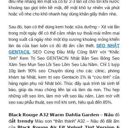
đều nhẹ nhàng lên mặt và cổ từ 2-3 lần xịt cho tới khi nước
khoáng tạo giọt trên bề mặt, để mặt khô tự nhiên vài phút
hoặc vỗ nhẹ cho khô nhanh hay dùng khăn giấy thấm nhẹ.
Sau đó, bạn có thể dùng kem hoặc sữa dưỡng – Xịt vài lần
trong một ngày để có thể cảm nhận sự thoải mái mềm mại
trong suốt cả ngày nhờ một lớp sương khoáng mỏng khiến
làn da của bạn luôn có đủ độ ẩm cần thiết.
SẸO NHẬT
GENTACIL
SẸO Cứng Đầu Mấy Cũng BAY với “Khắc
Tinh” Kem Trị Sẹo GENTACIN Nhật Bản Sẹo Bỏng Sẹo
Xăm Sẹo Mụn Sẹo Lồi Sẹo Lõm Sẹo Lâu Năm. Chỉ 1 tuýp
10g lành 90% sẹo Chuyên dùng cho các clinic, phòng
khám tại Nhật, kem trị sẹo Gentacin 1% là “cứu tinh” của
hàng ngàn phụ nữ Nhật bởi. Thúc đẩy quá trình tái sinh tế
bào, giúp da mau chóng liền lại và làm da non. ️Thu hẹp
những vết sẹo lớn, làm mờ vết sẹo lâu năm. ️️Làm mờ vết
sẹo sau phẫu thuật, sẹo mổ khi sinh, hiệu quả đến 85%.
𝗕𝗹𝗮𝗰𝗸 𝗥𝗼𝘂𝗴𝗲 𝗔𝟯𝟮 𝗪𝗮𝗿𝗺 𝗗𝗮𝗵𝗹𝗶𝗮 𝗚𝗮𝗿𝗱𝗲𝗻 – 𝗡𝗮̂𝘂 đỏ
đ𝗮̂́𝘁 𝘁𝗿𝗲𝗻𝗱𝘆 Màu son “thần thánh” A32 – Nâu đỏ đất ấm
của 𝗕𝗹𝗮𝗰𝗸 𝗥𝗼𝘂𝗴𝗲 𝗔𝗶𝗿 𝗙𝗶𝘁 𝗩𝗲𝗹𝘃𝗲𝘁 𝗧𝗶𝗻𝘁 𝗩𝗲𝗿𝘀𝗶𝗼𝗻 𝟲