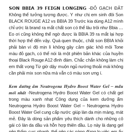
𝗦𝗢𝗡 𝗕𝗕𝗜𝗔 𝟯𝟵 𝗙𝗘𝗜𝗚𝗡 𝗟𝗢𝗡𝗚𝗜𝗡𝗚 -ĐỎ GẠCH ĐÂT
Không thể tưởng tượng được. Y như chị em sinh đôi Son
BLACK ROUGE A12 vs BBIA 39 Trước kia dùng A12 mình
chỉ ước là brand ra mắt chất son có thể lâu trôi như Bbia …
Eo ơi cũng không thể ngờ được là BBIA 39 ra mắt lại hợp
thời hợp thế đến vậy. Quá quen thuộc, chất son BBIA khỏi
phải bàn vì độ mịn lì không gây cảm giác khô môi Tone
màu đỏ gạch, có thể nói là một phiên bản khác của huyền
thoại Black Rouge A12 đình đám. Chắc chắn không làm chị
em thất vọng Từ giờ dậy muộn ngủ nướng thoải mái không
cần phải mix son nữa mà vẫn có màu son ưng í.
𝑲𝒆𝒎 𝒅𝒖̛𝒐̛̃𝒏𝒈 𝒂̂̉𝒎 𝑵𝒆𝒖𝒕𝒓𝒐𝒈𝒆𝒏𝒂 𝑯𝒚𝒅𝒓𝒐 𝑩𝒐𝒐𝒔𝒕 𝑾𝒂𝒕𝒆𝒓 𝑮𝒆𝒍 – 𝒎𝒂̂̃𝒖
𝒎𝒐̛́𝒊 𝒏𝒉𝒂̂́𝒕 -Neutrogena Hydro Boost Water Gel có chất gel
trong màu xanh nhạt Công dụng của kem dưỡng ẩm
Neutrogena Hydro Boost Water Gel – Neutrogena Hydro
Boost Water Gel cung cấp nước giúp làn da mịn màng, mát
mẻ. Đây là dòng sản phẩm yêu thích dành cho những cô
gái có làn da dầu và hỗn hợp thiên dầu. Lọ này là dạng gel
nên thấm cực nhanh, thế nên các nàng đừng lo việc em ấy