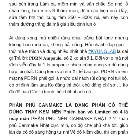
sau bên trong Làm da mềm mịn và săn chắc Se nhỏ lỗ
chân lông, làm mờ vết thâm mụn, đốm nâu hiệu quả Uầy,
sữa tắm bth thôi cũng tầm 250 – 300k rùi, em này còn
thêm dưỡng trắng da mà giá siêu đỉnh lun ớ.
Ai dùng xong mà ghiền ráng chịu, trắng bật tone nhưng
không bào mòn da, không bắt nắng. Hỏi nhanh đáp gọn –
thứ mà e thích và dùng nhiều nhất nhà
#KYUNGLAB
là cái
gì Trả lời: 𝐏𝐃𝐑𝐍 𝐀𝐦𝐩𝐨𝐮𝐥𝐞, số 2 ko ai số 1. Đối với e mà nói
vĩnh viễn đây là 1 lọ ampoule nhiều công dụng và dễ dùng
hợp túi nhất. Dùng kèm với em Xịt tế bào gốc PDRN và em
mặt nạ PDRN phải gọi là nhức cái nách rùi đừng nói full bộ,
eo ơi đỉnh lắm ạaa Ko đăng thì thôi, chứ đăng chỉ sợ … ko
đủ để bán Các cị tranh thủ chốt nhanh ná
PHẤN PHỦ CANMAKE LÀ DẠNG PHẤN CÓ THỂ
DÙNG THAY KEM NỀN Phiên bản vỏ Limited cỏ 4 lá
may mắn
PHẤN PHỦ NÉN CANMAKE NHẬT ? ?️ Phấn
phủ Canmake Nhật cực mịn, có độ che phủ khá tốt, giúp
làn da có độ sáng hồng tự nhi Về độ kiềm dầu, thì em phấn