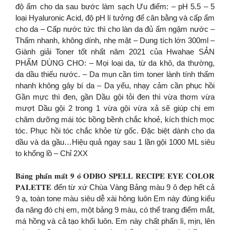
độ ẩm cho da sau bước làm sạch Ưu điểm: – pH 5.5 – 5
loại Hyaluronic Acid, độ pH lí tưởng để cân bằng và cấp ẩm
cho da – Cấp nước tức thì cho làn da đủ ẩm ngậm nước –
Thấm nhanh, không dính, nhẹ mặt – Dung tích lớn 300ml –
Giành giải Toner tốt nhất năm 2021 của Hwahae SẢN
PHẨM DÙNG CHO: – Mọi loại da, từ da khô, da thường,
da dầu thiếu nước. – Da mụn cần tìm toner lành tính thấm
nhanh không gây bí da – Da yếu, nhạy cảm cần phục hồi
Gần mực thì đen, gần Dầu gội tỏi đen thì vừa thơm vừa
mượt Dầu gội 2 trong 1 vừa gội vừa xả sẽ giúp chị em
chăm dưỡng mái tóc bồng bềnh chắc khoẻ, kích thích mọc
tóc. Phục hồi tóc chắc khỏe từ gốc. Đặc biệt dành cho da
dầu và da gầu…Hiệu quả ngay sau 1 lần gội 1000 ML siêu
to khổng lồ – Chỉ 2XX
𝐁𝐚̉𝐧𝐠 𝐩𝐡𝐚̂́𝐧 𝐦𝐚̆́𝐭 𝟗 𝐨̂ 𝐎𝐃𝐁𝐎 𝐒𝐏𝐄𝐋𝐋 𝐑𝐄𝐂𝐈𝐏𝐄 𝐄𝐘𝐄 𝐂𝐎𝐋𝐎𝐑
𝐏𝐀𝐋𝐄𝐓𝐓𝐄 đến từ xứ Chùa Vàng Bảng màu 9 ô đẹp hết cả
9 ạ, toàn tone màu siêu dễ xài hông luôn Em này đúng kiểu
đa năng đó chị em, một bảng 9 màu, có thể trang điểm mắt,
má hồng và cả tạo khối luôn. Em này chất phấn lì, mịn, lên