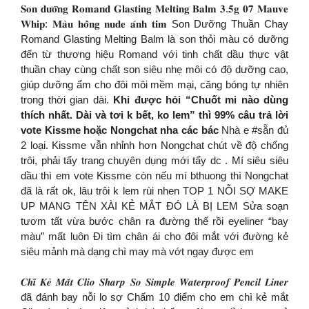
𝐒𝐨𝐧 𝐝𝐮̛𝐨̛̃𝐧𝐠 𝐑𝐨𝐦𝐚𝐧𝐝 𝐆𝐥𝐚𝐬𝐭𝐢𝐧𝐠 𝐌𝐞𝐥𝐭𝐢𝐧𝐠 𝐁𝐚𝐥𝐦 𝟑.𝟓𝐠 𝟎𝟕 𝐌𝐚𝐮𝐯𝐞
𝐖𝐡𝐢𝐩: 𝐌𝐚̀𝐮 𝐡𝐨̂̀𝐧𝐠 𝐧𝐮𝐝𝐞 𝐚́𝐧𝐡 𝐭𝐢́𝐦 Son Dưỡng Thuần Chay
Romand Glasting Melting Balm là son thỏi màu có dưỡng
đến từ thương hiệu Romand với tinh chất dầu thực vật
thuần chay cùng chất son siêu nhẹ môi có độ dưỡng cao,
giúp dưỡng ẩm cho đôi môi mềm mại, căng bóng tự nhiên
trong thời gian dài.
Khi được hỏi “Chuốt mi nào dùng
thích nhất. Dài và tơi k bết, ko lem” thì 99% câu trả lời
vote Kissme hoặc Nongchat nha các bác
Nhà e #sẵn đủ
2 loại. Kissme vẫn nhỉnh hơn Nongchat chút về độ chống
trôi, phải tẩy trang chuyên dụng mới tẩy dc . Mí siêu siêu
dầu thì em vote Kissme còn nếu mí bthuong thì Nongchat
đã là rất ok, lâu trôi k lem rùi nhen TOP 1 NỖI SỢ MAKE
UP MANG TÊN XÀI KẺ MẮT ĐÓ LÀ BỊ LEM Sửa soạn
tươm tất vừa bước chân ra đường thế rồi eyeliner “bay
màu” mất luôn Đi tìm chân ái cho đôi mắt với đường kẻ
siêu mảnh mà dạng chì may mà vớt ngay được em
𝑪𝒉𝒊̀ 𝑲𝒆̉ 𝑴𝒂̆́𝒕 𝑪𝒍𝒊𝒐 𝑺𝒉𝒂𝒓𝒑 𝑺𝒐 𝑺𝒊𝒎𝒑𝒍𝒆 𝑾𝒂𝒕𝒆𝒓𝒑𝒓𝒐𝒐𝒇 𝑷𝒆𝒏𝒄𝒊𝒍 𝑳𝒊𝒏𝒆𝒓
đã đánh bay nỗi lo sợ Chấm 10 điểm cho em chì kẻ mắt