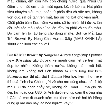
màu chuẩn, em còn này còn chống nước, quá nhiều ưu
điểm cho một em phấn mắt ngon, bổ, rẻ luôn ạ. Hạt phấn
siêu nhuyễn siêu mịn, phân tử phấn đều và sắc nét, không
vón cục, rất dễ tán trên mắt, tạo sự nổi bật cho viền mắt…
Chất phấn bám lâu, mềm và mịn, rất tự nhiên khi được tán
đều bởi sắc màu nào cũng lên rất vừa phải và chuẩn màu.
Độ bám lên tới 10 tiếng cho dòng matte. Bút Kẻ Mắt Lâu
Trôi Brownit By Nong Chat Aurora 0.5g (MÀU XANH LÁ)
siuuu xinh luôn các chị ơiii
𝐁𝐮́𝐭 𝐊𝐞̉ 𝐌𝐚̆́𝐭 𝐁𝐫𝐨𝐰𝐢𝐭 𝙗𝙮 𝐍𝐨𝐧𝐠𝐜𝐡𝐚𝐭 𝘼𝙪𝙧𝙤𝙧𝙖 𝙇𝙤𝙣𝙜 𝙎𝙩𝙖𝙮 𝙀𝙮𝙚𝙡𝙞𝙣𝙚𝙧
𝙣𝙚𝙬 𝘽𝒂̉𝙣 𝙣𝐚̂𝙣𝙜 𝙘𝒂̂́𝙥 Đường kẻ mảnh giúp nét vẽ trên mắt
đẹp tự nhiên. Không thấm nước, không thấm mồ hôi,
không lem không trôi luôn nhaaa 𝐀𝐢 𝐜𝐡𝐮̛𝐚 𝐭𝐮̛̀𝐧𝐠 𝐭𝐡𝐮̛̉ 𝐤𝐞𝐦
𝐅𝐨𝐫𝐞𝐧𝐜𝐨𝐬 𝐧𝐚̀𝐲 𝐭𝐡𝐢̀ 𝐧𝐞̂𝐧 𝐭𝐡𝐮̛̉ 𝟏 𝐥𝐚̂̀𝐧 𝐧𝐡𝐚 Nếu hợp kem như mẹ e
thì quá đỉnh nha Chứ e gửi về cho mẹ dùng chưa hết 1 bộ
mà U60 da nhăn chảy sệ, không đều màu … mà giờ da
đẹp hơn các con U30 rồi Ảnh dưới e chụp cam thường nha
! Các bà các dì quanh xóm cứ khen nức nở hỏi bà Hồng
dùng gì mà dạo này lão hoá ngược vậy v