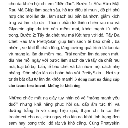
cho da khiến hội chị em “điên đảo”. Bước 1: Sữa Rửa Mặt
Rau Má Giúp làm sạch sâu, hỗ trợ điều trị mụn , độ pH phù
hợp cho mọi làn da , làm sạch bụi bẩn bã nhờn, giảm kích
ứng và làm dịu da . Thành phần từ thiên nhiên rau má và
Glycerin giúp da trở nên mềm mại, khỏe mạnh từ bên
trong. Bước 2: Tẩy da chết rau má Kết hợp với đó, Tẩy Da
Chết Rau Má PrettySkin giúp làm sạch tế bào chết , bã
nhờn , se khít lỗ chân lông, tăng cường quá trình tái tạo da
và mang lại làn da mềm mại. Trải nghiệm làn da sạch mát,
dịu nhẹ mỗi ngày với bước làm sạch da và tẩy da chết rau
má, loại bỏ bụi bẩn, tế bào chết và bã nhờn một cách nhẹ
nhàng. Đón nhận làn da hoàn hảo với PrettySkin – Nơi sự
tự tin bắt đầu từ làn da khỏe mạnh! 𝟑 𝐝𝐨̀𝐧𝐠 𝐦𝐚̣̆𝐭 𝐧𝐚̣ đ𝐚̆̉𝐧𝐠 𝐜𝐚̂́𝐩
𝐜𝐡𝐨 𝐭𝐞𝐚𝐦 𝐭𝐫𝐞𝐚𝐭𝐦𝐞𝐧𝐭, 𝐤𝐡𝐨̂𝐧𝐠 𝐥𝐨 𝐤𝐢́𝐜𝐡 𝐮̛́𝐧𝐠
Những chiếc mặt nạ giấy tuy nhìn có vẻ “mỏng manh yếu
đuối” nhưng khả năng phục hồi da, cấp ẩm tức thì và
dưỡng trắng là vô cùng hiệu quả, thậm chí là có thể
treatment cho da, cứu nguy cho làn da khỏi tình trạng đen
sạm hay bong tróc, đỏ rát và khô căng. Cùng Prettyskin