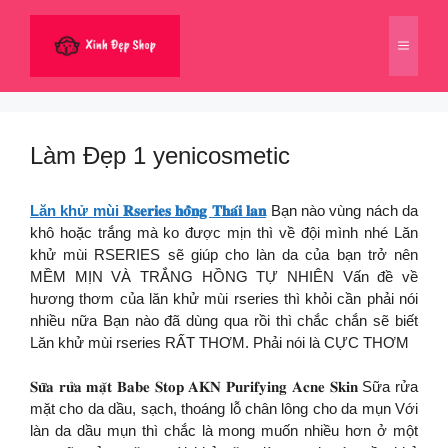
Chuyển
đến
Menu
nội
dung
Làm Đẹp 1 yenicosmetic
Lăn khử mùi 𝐑𝐬𝐞𝐫𝐢𝐞𝐬 𝐡𝐨̂̀𝐧𝐠 𝐓𝐡𝐚́𝐢 𝐥𝐚𝐧
Bạn nào vùng nách da
khô hoặc trắng mà ko được mịn thì về đội mình nhé Lăn
khử mùi RSERIES sẽ giúp cho làn da của bạn trở nên
MỀM MỊN VÀ TRẮNG HỒNG TỰ NHIÊN Vấn đề về
hương thơm của lăn khử mùi rseries thì khỏi cần phải nói
nhiều nữa Bạn nào đã dùng qua rồi thì chắc chắn sẽ biết
Lăn khử mùi rseries RẤT THƠM. Phải nói là CỰC THƠM
𝐒𝐮̛̃𝐚 𝐫𝐮̛̉𝐚 𝐦𝐚̣̆𝐭 𝐁𝐚𝐛𝐞 𝐒𝐭𝐨𝐩 𝐀𝐊𝐍 𝐏𝐮𝐫𝐢𝐟𝐲𝐢𝐧𝐠 𝐀𝐜𝐧𝐞 𝐒𝐤𝐢𝐧 Sữa rửa
mặt cho da dầu, sạch, thoáng lỗ chân lông cho da mụn Với
làn da dầu mụn thì chắc là mong muốn nhiều hơn ở một