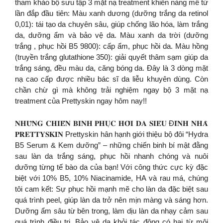
tham khảo bộ sưu tập 3 mặt nạ treatment khiến nàng mê từ
lần đắp đầu tiên: Màu xanh dương (dưỡng trắng da retinol
0,01): tái tạo da chuyên sâu, giúp chống lão hóa, làm trắng
da, dưỡng ẩm và bảo vệ da. Màu xanh da trời (dưỡng
trắng , phục hồi B5 9800): cấp ẩm, phục hồi da. Màu hồng
(truyền trắng glutathione 350): giải quyết thâm sạm giúp da
trắng sáng, đều màu da, căng bóng da. Đây là 3 dòng mặt
nạ cao cấp được nhiều bác sĩ da liễu khuyên dùng. Còn
chần chừ gì mà không trải nghiệm ngay bộ 3 mặt nạ
treatment của Prettyskin ngay hôm nay!!
𝐍𝐇𝐔̛̃𝐍𝐆 𝐂𝐇𝐈𝐄̂́𝐍 𝐁𝐈𝐍𝐇 𝐏𝐇𝐔̣𝐂 𝐇𝐎̂̀𝐈 𝐃𝐀 𝐒𝐈𝐄̂𝐔 Đ𝐈̉𝐍𝐇 𝐍𝐇𝐀̀
𝐏𝐑𝐄𝐓𝐓𝐘𝐒𝐊𝐈𝐍 Prettyskin hân hạnh giới thiệu bộ đôi “Hydra
B5 Serum & Kem dưỡng” – những chiến binh bí mật đằng
sau làn da trắng sáng, phục hồi nhanh chóng và nuôi
dưỡng từng tế bào da của bạn! Với công thức cực kỳ đặc
biệt với 10% B5, 10% Niacinamide, HA và rau má, chúng
tôi cam kết: Sự phục hồi mạnh mẽ cho làn da đặc biệt sau
quá trình peel, giúp làn da trở nên mịn màng và sáng hơn.
Dưỡng ẩm sâu từ bên trong, làm dịu làn da nhạy cảm sau
quá trình điều trị. Bảo vệ da khỏi tác động có hại từ môi