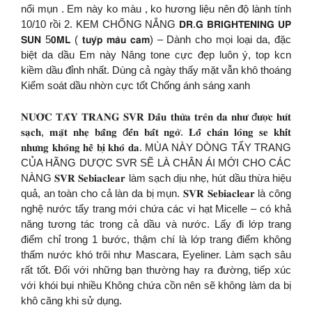
nổi mụn . Em này ko màu , ko hương liệu nên độ lành tính
10/10 rồi 2. KEM CHỐNG NẮNG 𝗗𝗥.𝗚 𝗕𝗥𝗜𝗚𝗛𝗧𝗘𝗡𝗜𝗡𝗚 𝗨𝗣
𝗦𝗨𝗡 5𝟬𝗠𝗟 ( 𝘁𝘂𝘆́𝗽 𝗺𝗮̀𝘂 𝗰𝗮𝗺) – Dành cho mọi loại da, đặc
biệt da dầu Em này Nâng tone cực đẹp luôn ý, top kcn
kiềm dầu đỉnh nhất. Dùng cả ngày thấy mặt vẫn khô thoáng
Kiểm soát dầu nhờn cực tốt Chống ánh sáng xanh
𝐍𝐔̛𝐎̛́𝐂 𝐓𝐀̂̉𝐘 𝐓𝐑𝐀𝐍𝐆 𝐒𝐕𝐑 𝐃𝐚̂̀𝐮 𝐭𝐡𝐮̛̀𝐚 𝐭𝐫𝐞̂𝐧 𝐝𝐚 𝐧𝐡𝐮̛ đ𝐮̛𝐨̛̣𝐜 𝐡𝐮́𝐭
𝐬𝐚̣𝐜𝐡, 𝐦𝐚̣̆𝐭 𝐧𝐡𝐞̣ 𝐛𝐚̂̃𝐧𝐠 đ𝐞̂́𝐧 𝐛𝐚̂́𝐭 𝐧𝐠𝐨̛̀. 𝐋𝐨̂̃ 𝐜𝐡𝐚̂𝐧 𝐥𝐨̂𝐧𝐠 𝐬𝐞 𝐤𝐡𝐢́𝐭
𝐧𝐡𝐮̛𝐧𝐠 𝐤𝐡𝐨̂𝐧𝐠 𝐡𝐞̂̀ 𝐛𝐢̣ 𝐤𝐡𝐨̂ 𝐝𝐚. MÙA NÀY DÒNG TẨY TRANG
CỦA HÃNG DƯỢC SVR SẼ LÀ CHÂN ÁI MỚI CHO CÁC
NÀNG 𝐒𝐕𝐑 𝐒𝐞𝐛𝐢𝐚𝐜𝐥𝐞𝐚𝐫 làm sạch dịu nhẹ, hút dầu thừa hiệu
quả, an toàn cho cả làn da bị mụn. 𝐒𝐕𝐑 𝐒𝐞𝐛𝐢𝐚𝐜𝐥𝐞𝐚𝐫 là công
nghệ nước tẩy trang mới chứa các vi hạt Micelle – có khả
năng tương tác trong cả dầu và nước. Lấy đi lớp trang
điểm chỉ trong 1 bước, thậm chí là lớp trang điểm không
thấm nước khó trôi như Mascara, Eyeliner. Làm sạch sâu
rất tốt. Đối với những bạn thường hay ra đường, tiếp xúc
với khói bụi nhiều Không chứa cồn nên sẽ không làm da bị
khô căng khi sử dụng.