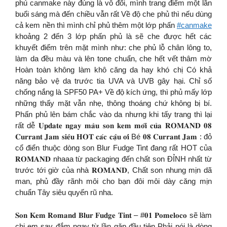
phủ canmake này đúng là vô đối, mình trang điểm một lần
buổi sáng mà đến chiều vẫn rất Về độ che phủ thì nếu dùng
cả kem nền thì mình chỉ phủ thêm một lớp phấn
#canmake
khoảng 2 đến 3 lớp phấn phủ là sẽ che được hết các
khuyết điểm trên mặt mình như: che phủ lỗ chân lông to,
làm da đều màu và lên tone chuẩn, che hết vết thâm mờ
Hoàn toàn không làm khô căng da hay khó chị Có khả
năng bảo vệ da trước tia UVA và UVB gây hại. Chỉ số
chống nắng là SPF50 PA+ Về độ kích ứng, thì phủ mấy lớp
những thấy mặt vẫn nhẹ, thông thoáng chứ không bị bí.
Phấn phủ lên bám chắc vào da nhưng khi tấy trang thì lại
rất dễ 𝐔𝐩𝐝𝐚𝐭𝐞 𝐧𝐠𝐚𝐲 𝐦𝐚̀𝐮 𝐬𝐨𝐧 𝐤𝐞𝐦 𝐦𝐨̛́𝐢 𝐜𝐮̉𝐚 𝐑𝐎𝐌𝐀𝐍𝐃 𝟎𝟖
𝐂𝐮𝐫𝐫𝐚𝐧𝐭 𝐉𝐚𝐦 𝐬𝐢𝐞̂𝐮 𝐇𝐎𝐓 𝐜𝐚́𝐜 𝐜𝐚̣̂𝐮 𝐨̛𝐢 Bé 𝟎𝟖 𝐂𝐮𝐫𝐫𝐚𝐧𝐭 𝐉𝐚𝐦 : đỏ
cổ điển thuộc dòng son Blur Fudge Tint đang rất HOT của
𝐑𝐎𝐌𝐀𝐍𝐃 nhaaa từ packaging đến chất son ĐỈNH nhất từ
trước tới giờ của nhà 𝐑𝐎𝐌𝐀𝐍𝐃, Chất son nhung mịn dã
man, phủ đầy rãnh môi cho bạn đôi môi dày căng mịn
chuẩn Tây siêu quyến rũ nha.
𝐒𝐨𝐧 𝐊𝐞𝐦 𝐑𝐨𝐦𝐚𝐧𝐝 𝐁𝐥𝐮𝐫 𝐅𝐮𝐝𝐠𝐞 𝐓𝐢𝐧𝐭 – #𝟎𝟏 𝐏𝐨𝐦𝐞𝐥𝐨𝐜𝐨 sẽ làm
chị em say đắm ngay từ lần gặp đầu tiên Phải nói là dòng