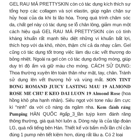
GEL RAU MÁ PRETTYSKIN còn có tác dụng kích thích sự
tổng hợp các collagen và sợi elastin, giúp ngăn chặn sự
hủy hoại của da khi bị lão hóa. Trong quá trình chăm sóc
da, chất gel này có tác dụng se lỗ chân lông, giảm mụn một
cách hiệu quả GEL RAU MÁ PRETTYSKIN còn có tính
kháng khuẩn rất mạnh tiêu diệt những vi khuẩn bất lợi,
thích hợp với da khô, nhờn, thậm chí cả da nhạy cảm. Gel
cũng có tác dụng tốt trong việc làm dịu các vết thương do
bỏng nhiệt. Ngoài ra gel còn có tác dụng dưỡng móng, giúp
duy trì độ ẩm và giữ màu cho móng. CÁCH SỬ DỤNG:
Thoa thường xuyên lên toàn thân như mặt, tay, chân. Tránh
sử dụng lên vết thương hở và vùng mắt. 𝐒𝐎𝐍 𝐓𝐈𝐍𝐓
𝐁𝐎́𝐍𝐆 𝐑𝐎𝐌𝐀𝐍𝐃 𝐉𝐔𝐈𝐂𝐘 𝐋𝐀𝐒𝐓𝐈𝐍𝐆 𝐌𝐀̀𝐔 𝟏𝟗 𝐀𝐋𝐌𝐎𝐍𝐃
𝐑𝐎𝐒𝐄 𝐌𝐄̂ 𝐂𝐇𝐔̛̃ 𝐄̂ 𝐊𝐄́𝐎 𝐃𝐀̀𝐈 𝐋𝐔𝐎̂𝐍 𝟏𝟗 𝐀𝐥𝐦𝐨𝐧𝐝 𝐑𝐨𝐬𝐞 (hoa
hồng khô pha hạnh nhân). Siêu ngọt với tone nâu ấm cực
kì “nịnh” da với cô nàng da ngăm nha. 𝐊𝐞𝐦 đ𝐚́𝐧𝐡 𝐫𝐚̆𝐧𝐠
𝐏𝐮𝐦𝐩𝐢𝐧𝐠 HÀN QUỐC #gấp_3_lần tuýp kem đánh răng
thông thường, giá quá hời luôn ạ. Dòng này là của tập đoàn
LG, quá nổi tiếng bên Hàn. Thiết kế vòi bấm mỗi lần chỉ cần
đúng 1 pump nên tiết kiệm hơn, dùng rất lâu ạ. Có 2 loại