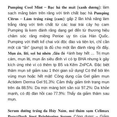
𝐏𝐮𝐦𝐩𝐢𝐧𝐠 𝐂𝐨𝐨𝐥 𝐌𝐢𝐧𝐭 – 𝐁𝐚̣𝐜 𝐡𝐚̀ 𝐭𝐡𝐞 𝐦𝐚́𝐭 (𝐱𝐚𝐧𝐡 𝐝𝐮̛𝐨̛𝐧𝐠): làm
sạch mảng bám trên răng với tinh chất bạc hà 𝐏𝐮𝐦𝐩𝐢𝐧𝐠
𝐂𝐢𝐭𝐫𝐮𝐬 – 𝐋𝐚̀𝐦 𝐭𝐫𝐚̆́𝐧𝐠 𝐫𝐚̆𝐧𝐠 (𝐜𝐚𝐦): gấp 2 lần khả năng làm
trắng răng với tinh chất từ các loại trái cây họ cam
Pumping là kem đánh răng dạng gel đến từ thương hiệu
chăm sóc răng miệng Perioe uy tín cùa Hàn Quốc.
Pumping với thiết kế chai vòi độc đáo và tiện lợi, chỉ cần
một cái “ấn” (pump) là đủ cho một lần đánh răng rồi đấy.
𝐌𝐮̣𝐧 𝐚̂̉𝐧, 𝐥𝐢𝐭𝐢, 𝐬𝐨̛̣𝐢 𝐛𝐚̃ 𝐧𝐡𝐨̛̀𝐧 ,đ𝐚̂̀𝐮 đ𝐨̉ ₫ánh bay hết … Trị mụn
cám, mụn liti, mụn ẩn siêu đỉnh vì có tp BHA nhưng k gây
kích ứng nhé vì có thêm tp B5 và Kẽm ZnPCA. Đặc biệt
thâm mụn sẽ giảm sau 1 thời gian sử dụng! Có thể bôi lên
vùng mụn hoặc hết mặt! Công dụng của Gel giảm mụn
Actidem Derma Gel 91.3%: Cảm thấy giảm tình trạng mụn
trên da 88.5%: Da mịn màng bớt sần sùi 97.2%: Da khỏe
mạnh, có độ đàn hồi cao 77.9%: Thấy da giảm thâm sau
mụn.
𝐒𝐞𝐫𝐮𝐦 𝐝𝐮̛𝐨̛̃𝐧𝐠 𝐭𝐫𝐚̆́𝐧𝐠 𝐝𝐚 𝐇𝐮̉𝐲 𝐍𝐚́𝐦, 𝐦𝐨̛̀ 𝐭𝐡𝐚̂𝐦 𝐬𝐚̣𝐦 𝐂𝐞𝐥𝐢𝐦𝐚𝐱
𝐏𝐨𝐫𝐞+𝐃𝐚𝐫𝐤 𝐒𝐩𝐨𝐭 𝐁𝐫𝐢𝐠𝐡𝐭𝐞𝐧𝐢𝐧𝐠 𝐒𝐞𝐫𝐮𝐦 Công dụng: – Giảm