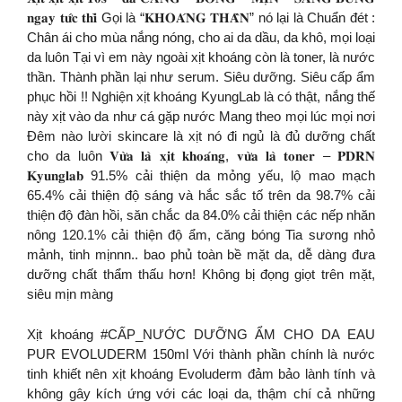
𝐧𝐠𝐚𝐲 𝐭𝐮̛́𝐜 𝐭𝐡𝐢̀ Gọi là “𝐊𝐇𝐎𝐀́𝐍𝐆 𝐓𝐇𝐀̂̀𝐍” nó lại là Chuẩn đét :
Chân ái cho mùa nắng nóng, cho ai da dầu, da khô, mọi loại
da luôn Tại vì em này ngoài xịt khoáng còn là toner, là nước
thần. Thành phần lại như serum. Siêu dưỡng. Siêu cấp ẩm
phục hồi !! Nghiện xịt khoáng KyungLab là có thật, nắng thế
này xịt vào da như cá gặp nước Mang theo mọi lúc mọi nơi
Đêm nào lười skincare là xịt nó đi ngủ là đủ dưỡng chất
cho da luôn 𝐕𝐮̛̀𝐚 𝐥𝐚̀ 𝐱𝐢̣𝐭 𝐤𝐡𝐨𝐚́𝐧𝐠, 𝐯𝐮̛̀𝐚 𝐥𝐚̀ 𝐭𝐨𝐧𝐞𝐫 – 𝐏𝐃𝐑𝐍
𝐊𝐲𝐮𝐧𝐠𝐥𝐚𝐛 91.5% cải thiện da mỏng yếu, lộ mao mạch
65.4% cải thiện độ sáng và hắc sắc tố trên da 98.7% cải
thiện độ đàn hồi, săn chắc da 84.0% cải thiện các nếp nhăn
nông 120.1% cải thiện độ ẩm, căng bóng Tia sương nhỏ
mảnh, tinh mịnnn.. bao phủ toàn bề mặt da, dễ dàng đưa
dưỡng chất thẩm thấu hơn! Không bị đọng giọt trên mặt,
siêu mịn màng
Xịt khoáng #CẤP_NƯỚC DƯỠNG ẨM CHO DA EAU
PUR EVOLUDERM 150ml Với thành phần chính là nước
tinh khiết nên xịt khoáng Evoluderm đảm bảo lành tính và
không gây kích ứng với các loại da, thậm chí cả những