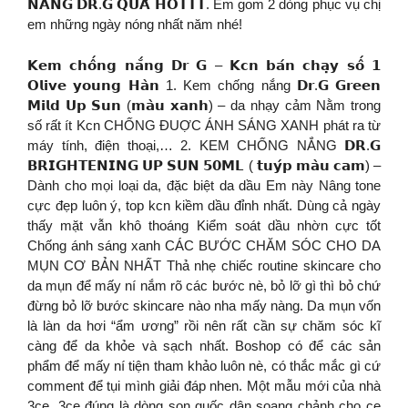
𝗡𝗔̆́𝗡𝗚 𝗗𝗥.𝗚 𝗤𝗨𝗔́ 𝗛𝗢𝗧𝗧𝗧. Em gom 2 dòng phục vụ chị
em những ngày nóng nhất năm nhé!
𝗞𝗲𝗺 𝗰𝗵𝗼̂́𝗻𝗴 𝗻𝗮̆́𝗻𝗴 𝗗𝗿 𝗚 – 𝗞𝗰𝗻 𝗯𝗮́𝗻 𝗰𝗵𝗮̣𝘆 𝘀𝗼̂́ 𝟭
𝗢𝗹𝗶𝘃𝗲 𝘆𝗼𝘂𝗻𝗴 𝗛𝗮̀𝗻 1. Kem chống nắng 𝗗𝗿.𝗚 𝗚𝗿𝗲𝗲𝗻
𝗠𝗶𝗹𝗱 𝗨𝗽 𝗦𝘂𝗻 (𝗺𝗮̀𝘂 𝘅𝗮𝗻𝗵) – da nhạy cảm Nằm trong
số rất ít Kcn CHỐNG ĐUỢC ÁNH SÁNG XANH phát ra từ
máy tính, điện thoại,… 2. KEM CHỐNG NẮNG 𝗗𝗥.𝗚
𝗕𝗥𝗜𝗚𝗛𝗧𝗘𝗡𝗜𝗡𝗚 𝗨𝗣 𝗦𝗨𝗡 𝟱𝟬𝗠𝗟 ( 𝘁𝘂𝘆́𝗽 𝗺𝗮̀𝘂 𝗰𝗮𝗺) –
Dành cho mọi loại da, đặc biệt da dầu Em này Nâng tone
cực đẹp luôn ý, top kcn kiềm dầu đỉnh nhất. Dùng cả ngày
thấy mặt vẫn khô thoáng Kiểm soát dầu nhờn cực tốt
Chống ánh sáng xanh CÁC BƯỚC CHĂM SÓC CHO DA
MỤN CƠ BẢN NHẤT Thả nhẹ chiếc routine skincare cho
da mụn để mấy ní nắm rõ các bước nè, bỏ lỡ gì thì bỏ chứ
đừng bỏ lỡ bước skincare nào nha mấy nàng. Da mụn vốn
là làn da hơi “ẩm ương” rồi nên rất cần sự chăm sóc kĩ
càng để da khỏe và sạch nhất. Boshop có để các sản
phẩm để mấy ní tiện tham khảo luôn nè, có thắc mắc gì cứ
comment để tụi mình giải đáp nhen. Một mẫu mới của nhà
3ce. 3ce đúng là dòng son quốc dân soang chảnh cho ce