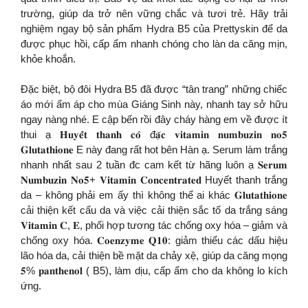
trường, giúp da trở nên vững chắc và tươi trẻ. Hãy trải
nghiệm ngay bộ sản phẩm Hydra B5 của Prettyskin để da
được phục hồi, cấp ẩm nhanh chóng cho làn da căng mịn,
khỏe khoắn.
Đặc biệt, bộ đôi Hydra B5 đã được “tân trang” những chiếc
áo mới ấm áp cho mùa Giáng Sinh này, nhanh tay sở hữu
ngay nàng nhé. E cập bến rồi đây cháy hàng em về được ít
thui ạ 𝐇𝐮𝐲𝐞̂́𝐭 𝐭𝐡𝐚𝐧𝐡 𝐜𝐨̂ đ𝐚̣̆𝐜 𝐯𝐢𝐭𝐚𝐦𝐢𝐧 𝐧𝐮𝐦𝐛𝐮𝐳𝐢𝐧 𝐧𝐨𝟓
𝐆𝐥𝐮𝐭𝐚𝐭𝐡𝐢𝐨𝐧𝐞 E này đang rất hot bên Hàn ạ. Serum làm trắng
nhanh nhất sau 2 tuần đc cam kết từ hãng luôn ạ 𝐒𝐞𝐫𝐮𝐦
𝐍𝐮𝐦𝐛𝐮𝐳𝐢𝐧 𝐍𝐨𝟓+ 𝐕𝐢𝐭𝐚𝐦𝐢𝐧 𝐂𝐨𝐧𝐜𝐞𝐧𝐭𝐫𝐚𝐭𝐞𝐝 Huyết thanh trắng
da – không phải em ấy thì không thể ai khác 𝐆𝐥𝐮𝐭𝐚𝐭𝐡𝐢𝐨𝐧𝐞
cải thiện kết cấu da và việc cải thiện sắc tố da trắng sáng
𝐕𝐢𝐭𝐚𝐦𝐢𝐧 𝐂, 𝐄, phối hợp tương tác chống oxy hóa – giảm và
chống oxy hóa. 𝐂𝐨𝐞𝐧𝐳𝐲𝐦𝐞 𝐐𝟏𝟎: giảm thiểu các dấu hiệu
lão hóa da, cải thiện bề mặt da chảy xệ, giúp da căng mọng
𝟓% 𝐩𝐚𝐧𝐭𝐡𝐞𝐧𝐨𝐥 ( B5), làm dịu, cấp ẩm cho da không lo kích
ứng.