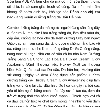
Sữa tắm ADEMA tắm cho da mà có mùi sữa thơm thơm,
dễ chịu, lại có cảm giác fresh vô cùng. Da mềm mịn, ẩm
không hề nhờn dính hay khô tẹo nào
Dành cho chị em
nào đang muốn dưỡng trắng da đón Hè nha
Combo dưỡng trắng da mà người người đang săn lùng đây
ạ. Serum Numbuzin: Làm trắng sáng da, làm đều màu da,
cấp ẩm, chống lão hoá cho da Kem dưỡng Olay ban ngày:
Giúp cấp ẩm, làm sáng da, tăng cường chống nắng bảo vệ
da, nâng tone siu nhẹ Kem chống nắng Dr G: Chống nắng,
nâng tone siu đẹp. Nhà em có sẵn cả bộ nha Kem Dưỡng
Trắng Sáng Và Chống Lão Hoá Da Huxley Cream; Glow
Awakening 50ml Thương hiệu: Huxley Xuất xứ thương
hiệu: Hàn Quốc Loại da: Da dầu, Da hỗn hợp Hướng dẫn
sử dụng : Ngày và đêm Công dụng sản phẩm: + Kem
dưỡng trắng da- Huxley Cream Glow Awakening giúp làm
trắng và chống lại các dấu hiệu lão hoá da gây ra bởi các
yếu tố bên ngoài bằng cách thúc đẩy sự tái tạo da, đem da
trở về trạng thái cân bằng khoẻ mạnh + Thích hợp với cả
da dầu, da hỗn hợp vì chất kem mỏng, nhẹ nhưng vẫn đảm
bảo cung cấp đầy đủ độ ẩm đồng thời làm da trắng sáng