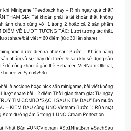
i Minigame “Feedback hay – Rinh ngay quà chất”
N THAM GIA: Tài khoản phải là tài khoản thật, không
h ảnh chụp cùng với 1 trong 2 hoặc cả 2 sản phẩm
M ĐIỂM VỀ LƯỢT TƯƠNG TÁC: Lượt tương tác thật,
 lượt share/bài viết = 60 điểm (tức 30 lần share)
 minigame được diễn ra như sau: Bước 1: Khách hàng
n phẩm và sự thay đổi trước & sau khi sử dụng sản
ế độ công khai có gắn thẻ Sebamed VietNam Official,
ây: shopee.vn?ymn4v93n
phải là acclone hoặc nick săn minigame, bài viết không
1 lượt share bài =2 điểm Thời gian tham gia: Từ ngày
AME] TRUY TÌM COMBO “SẠCH SÂU KIỀM DẦU” Bro muốn
 SÂU – KIỀM DẦU cùng UNO Vietnam Bước 1: Rửa mặt
g Kem dưỡng ẩm 5 trong 1 UNO Cream Perfection
tại Nhật Bản #UNOVietnam #So1NhatBan #SachSau