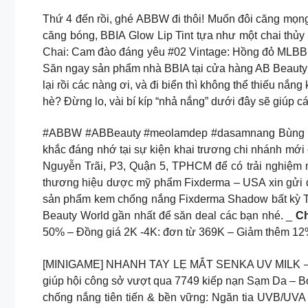
Thứ 4 đến rồi, ghé ABBW đi thôi! Muốn đôi căng mọn
căng bóng, BBIA Glow Lip Tint tựa như một chai thủy
Chai: Cam đào đáng yêu #02 Vintage: Hồng đỏ MLBB 
Săn ngay sản phẩm nhà BBIA tại cửa hàng AB Beaut
lại rồi các nàng ơi, và đi biển thì không thể thiếu nắn
hè? Đừng lo, vài bí kíp “nhả nắng” dưới đây sẽ giúp c
#ABBW #ABBeauty #meolamdep #dasamnang Bùng nổ c
khắc đáng nhớ tại sự kiện khai trương chi nhánh mới
Nguyễn Trãi, P3, Quận 5, TPHCM để có trải ngh
thương hiệu dược mỹ phẩm Fixderma – USA xin gửi 
sản phẩm kem chống nắng Fixderma Shadow bất kỳ Tặ
Beauty World gần nhất để săn deal các bạn nhé. _
Ch
50% – Đồng giá 2K -4K: đơn từ 369K – Giảm thêm 12
[MINIGAME] NHANH TAY LẸ MẮT SENKA UV MILK – TU
giúp hội công sở vượt qua 7749 kiếp nạn Sạm Da – 
chống nắng tiên tiến & bền vững: Ngăn tia UVB/U