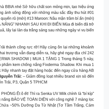
nhà BBIA nhé Sở hữu chất son mỏng mịn, tạo hiệu ứng
 óng ánh sống động với những màu sắc đầy thu hút #01
uyến rũ (mới) #13 Maroon: Nâu mận trầm bí ẩn (mới)
HẢ NẮNG” NHANH SAU KHI ĐI BIỂN Mùa đi biển đã trở
quả, lấy lại làn da trắng sáng sau những ngày vi vu biển
 thành công rực rỡ! Hãy cùng ôn lại những khoảnh
ai trương vẫn đang diễn ra, hãy ghé ngay địa chỉ 242
DERMA SHADOW | MUA 1 TẶNG 1 Trong tháng 5 này,
ản phẩm kem chống nắng Fixderma Shadow. Khi mua 1
k Hãy nhanh tay đặt hàng hoặc đến ngay cửa hàng AB
Nguyễn Trãi:
– Giảm đồng loạt nhiều brand xịn sò đến
ễn Trãi, P3, Quận 5 TPHCM
Ết ô ết! Thì ra Senka UV Milk chính là “bí kíp”
ống nắng BẢO VỆ TOÀN DIỆN với công nghệ 7 màng lọc
m. Chứa ~50% Dưỡng Da Từ Nhật (Tơ Tằm Trắng, Cám