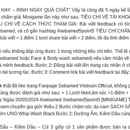
Y – RINH NGAY QUÀ CHẤT” Vậy là cũng đã 5 ngày kể từ kh
í chấm giải Minigame lần này như sau: TIÊU CHÍ VỀ TÀI KHOẢ
IÊU CHÍ VỀ CÁCH THỨC THAM GIA: Bài viết feedback có hìn
ebamed, và có gắn hashtag #sebamed5point5 TIÊU CHÍ CHẤ
bài viết = 1 điểm 1 lượt share bài viết = 2 điểm, tối đa tính điểm
nếu không đáp ứng được 1 trong những tiêu chí trên. Thể lệ
ebamed hoặc Face & Body wash sebamed) nêu cảm nhận về sả
ình feedback. Bước 2: Đăng bài viết lên trang các nhân ở ch
 bè tương tác. Bước 3: Comment link bài viết feedback tại đ
ck thật đã like trang Fanpage Sebamed Vietnam Official, không 
 hàng được đánh giá như sau: + 1 Lượt like/cảm xúc =1 điểm + 
hưởng: Ngày 20/05/2024 #sebamed #sebamed5point5 [MINIG
y xem chuyên gia giới thiệu 2 Bước chăm sóc da nam SẠCH
 nhờn UNO Whip Wash Black Bước 2: Dưỡng Ẩm, Kiềm Dầu cùn
âu – Kiềm Dầu – Cứ 3 giây có 1 sản phẩm được bán ra 