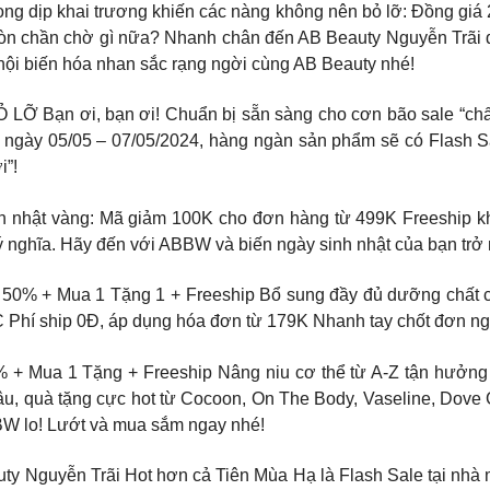
rong dịp khai trương khiến các nàng không nên bỏ lỡ: Đồng giá
n chần chờ gì nữa? Nhanh chân đến AB Beauty Nguyễn Trãi để 
 hội biến hóa nhan sắc rạng ngời cùng AB Beauty nhé!
ơi, bạn ơi! Chuẩn bị sẵn sàng cho cơn bão sale “chấn độn
ừ ngày 05/05 – 07/05/2024, hàng ngàn sản phẩm sẽ có Flash Sa
 ️️️
h nhật vàng: Mã giảm 100K cho đơn hàng từ 499K Freeship 
 nghĩa. Hãy đến với ABBW và biến ngày sinh nhật của bạn trở 
0% + Mua 1 Tặng 1 + Freeship Bổ sung đầy đủ dưỡng chất c
C Phí ship 0Đ, áp dụng hóa đơn từ 179K Nhanh tay chốt đơn ng
 + Mua 1 Tặng + Freeship Nâng niu cơ thể từ A-Z tận hưởng 
 sâu, quà tặng cực hot từ Cocoon, On The Body, Vaseline, Dove
BBW lo! Lướt và mua sắm ngay nhé!
 Nguyễn Trãi Hot hơn cả Tiên Mùa Hạ là Flash Sale tại nhà m