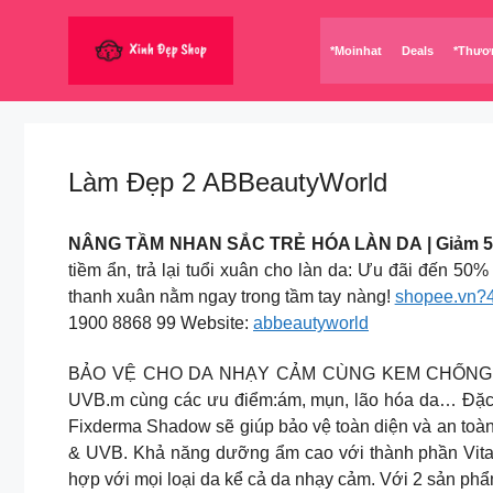
Chuyển
đến
*Moinhat
Deals
*Thươ
nội
dung
Làm Đẹp 2 ABBeautyWorld
NÂNG TẦM NHAN SẮC TRẺ HÓA LÀN DA | Giảm 50% 
tiềm ẩn, trả lại tuổi xuân cho làn da: Ưu đãi đến 5
thanh xuân nằm ngay trong tầm tay nàng!
shopee.vn?
1900 8868 99 Website:
abbeautyworld
BẢO VỆ CHO DA NHẠY CẢM CÙNG KEM CHỐNG NẮNG 
UVB.m cùng các ưu điểm:ám, mụn, lão hóa da… Đặc b
Fixderma Shadow sẽ giúp bảo vệ toàn diện và an toà
& UVB. Khả năng dưỡng ẩm cao với thành phần Vitami
hợp với mọi loại da kể cả da nhạy cảm. Với 2 sản 