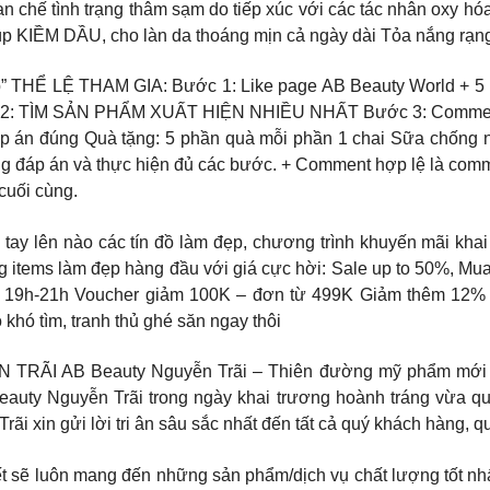
chế tình trạng thâm sạm do tiếp xúc với các tác nhân oxy hóa 
úp KIỀM DẦU, cho làn da thoáng mịn cả ngày dài Tỏa nắng rạn
 THỂ LỆ THAM GIA: Bước 1: Like page AB Beauty World + 5 bài 
 2: TÌM SẢN PHẨM XUẤT HIỆN NHIỀU NHẤT Bước 3: Comment 
 án đúng Quà tặng: 5 phần quà mỗi phần 1 chai Sữa chống nắ
ng đáp án và thực hiện đủ các bước. + Comment hợp lệ là comm
cuối cùng.
 nào các tín đồ làm đẹp, chương trình khuyến mãi khai t
 items làm đẹp hàng đầu với giá cực hời: Sale up to 50%, Mu
 19h-21h Voucher giảm 100K – đơn từ 499K Giảm thêm 12% tất
hó tìm, tranh thủ ghé săn ngay thôi
AB Beauty Nguyễn Trãi – Thiên đường mỹ phẩm mới đã ch
eauty Nguyễn Trãi trong ngày khai trương hoành tráng vừa qu
i xin gửi lời tri ân sâu sắc nhất đến tất cả quý khách hàng, qu
kết sẽ luôn mang đến những sản phẩm/dịch vụ chất lượng tốt nh