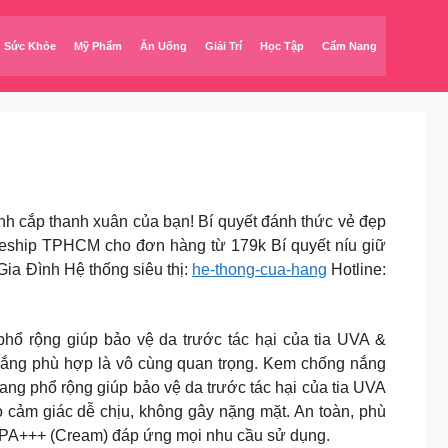
Sức Khỏe
Mỹ Phẩm
Ăn Uống
Giải Trí
Học Tập
Cẩm Nang
h cắp thanh xuân của bạn! Bí quyết đánh thức vẻ đẹp
Freeship TPHCM cho đơn hàng từ 179k Bí quyết níu giữ
a Đình Hệ thống siêu thị:
he-thong-cua-hang
Hotline:
g giúp bảo vệ da trước tác hại của tia UVA &
nắng phù hợp là vô cùng quan trọng. Kem chống nắng
g phổ rộng giúp bảo vệ da trước tác hại của tia UVA
 cảm giác dễ chịu, không gây nặng mặt. An toàn, phù
 PA+++ (Cream) đáp ứng mọi nhu cầu sử dụng.