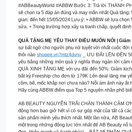
#ABBeautyWorld #ABBW Bước 3: Trả lời THÀNH 
sẽ chọn ra 5 đáp án đúng và may mắn nhất Quà tặng: 5
gian: đến hết 15/05/2024 Lưu ý: + ABBW sẽ lựa chọn 
sửa. + Trong trường hợp xảy ra tranh chấp, quyết đị
QUÀ TẶNG MẸ YÊU THAY ĐIỀU MUỐN NÓI | Giảm 50
sự bất ngờ cho người phụ nữ tuyệt vời nhất cuộc đờ
thôi nào
shopee.vn?mtz4dvnv
_ ƯU ĐÃI LÊN ĐẾN 50
yêu bằng những món quà ý nghĩa thay ngàn lời cảm
QUÀ XINH TẶNG MẸ với ưu đãi đến 50%: Giảm kịch sà
bất kỳ Freeship cho đơn từ 179K Lên deal tặng mẹ 
cộm, bể, mốc khắp nơi chưa nào? Nỗi ám ảnh này ắt hẳ
Hãy cùng ABBW điểm qua Top 5 nguyên nhân phổ biến
AB BEAUTY NGUYỄN TRÃI CHÂN THÀNH CẢM ƠN QUÝ KH
động hơn bao giờ hết vì có sự góp mặt của tất cả c
sản phẩm mình yêu thích nhất. Một lần nữa, AB Beauty
một trong những động lực lớn nhất để AB Beauty nỗ lự
đẹp, khỏe mạnh và hạnh phúc! _ BẬT MÍ PHẦN QU