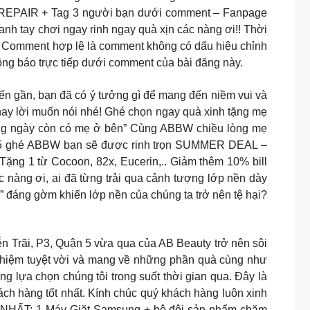
AIR + Tag 3 người bạn dưới comment – Fanpage
nh tay chơi ngay rinh ngay quà xịn các nàng ơi!! Thời
 + Comment hợp lệ là comment không có dấu hiệu chỉnh
ông báo trực tiếp dưới comment của bài đăng này.
n gần, bạn đã có ý tưởng gì để mang đến niềm vui và
ay lời muốn nói nhé! Ghé chọn ngay quà xinh tặng mẹ
ngày còn có mẹ ở bên” Cùng ABBW chiều lòng mẹ
5.05 ghé ABBW bạn sẽ được rinh trọn SUMMER DEAL –
ng 1 từ Cocoon, 82x, Eucerin,.. Giảm thêm 10% bill
àng ơi, ai đã từng trải qua cảnh tượng lớp nền dày
” đáng gờm khiến lớp nền của chúng ta trở nên tệ hại?
i, P3, Quận 5 vừa qua của AB Beauty trở nên sôi
nghiệm tuyệt vời và mang về những phần quà cùng như
g lựa chọn chúng tôi trong suốt thời gian qua. Đây là
ách hàng tốt nhất. Kính chúc quý khách hàng luôn xinh
HẤT: 1 Máy Giặt Samsung + bộ đôi sản phẩm chăm