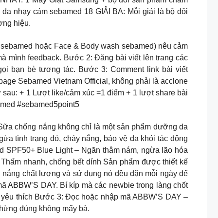
da nhạy cảm sebamed 18 GIẢI BA: Mỗi giải là bộ đôi
ng hiệu.
ẩn sebamed hoặc Face & Body wash sebamed) nêu cảm
 mình feedback. Bước 2: Đăng bài viết lên trang các
ọi bạn bè tương tác. Bước 3: Comment link bài viết
npage Sebamed Vietnam Official, không phải là acclone
sau: + 1 Lượt like/cảm xúc =1 điểm + 1 lượt share bài
ebamed #sebamed5point5
hống nắng không chỉ là một sản phẩm dưỡng da
a tình trạng đỏ, cháy nắng, bảo vệ da khỏi tác động
id SPF50+ Blue Light – Ngăn thâm nám, ngừa lão hóa
 Thấm nhanh, chống bết dính Sản phẩm được thiết kế
ng nắng chất lượng và sử dụng nó đều đặn mỗi ngày để
 mã ABBW’S DAY. Bí kíp mà các newbie trong làng chốt
h yêu thích Bước 3: Đọc hoặc nhập mã ABBW’S DAY –
hừng đúng không mấy bà.