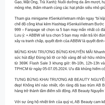
Gạo, Mật Ong, Trà Xanh): Nuôi dưỡng da ẩm mượt, hạn 
mỏng nhẹ, thấm nhanh cùng các hạt phấn siêu nhỏ gi
Tham gia minigame #SenkaVietnam nhận ngay “bí kíp”
chế độ công khai kèm Hashtag #SenkaVietnam Bước
999 – Fanpage sẽ chọn ra 5 bạn may mắn nhất có đáp
Lưu ý: + ABBW sẽ lựa chọn 5 bạn may mắn trả lời đú
xảy ra tranh chấp, quyết định của ABBW là quyết định 
MỪNG KHAI TRƯƠNG BỪNG KHUYẾN MÃI Nhanh tay lên
sức hút đây! Đừng bỏ lỡ cơ hội vàng để sở hữu những
từ 369K Flash Sale 3 khung giờ: 8h-10h, 12h-13h và
TPHCM từ ngày 05-07.05.2024. Ưu đãi khủng hiếm có k
TƯNG BỪNG KHAI TRƯƠNG AB BEAUTY NGUYỄN TRÃI 
đẹp! Không khí náo nhiệt, rộn ràng đã bao trùm AB B
hàng trở thành tâm điểm sôi động. AB Beauty Nguyễn Trã
Với sự ủng hộ nhiệt tình của quý vị, AB Beauty cam 