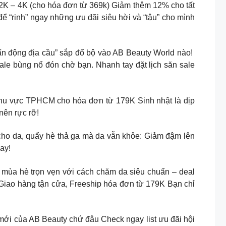
 2K – 4K (cho hóa đơn từ 369k) Giảm thêm 12% cho tất
“rinh” ngay những ưu đãi siêu hời và “tậu” cho mình
g địa cầu” sắp đổ bộ vào AB Beauty World nào! ️️️
le bùng nổ đón chờ bạn. Nhanh tay đặt lịch săn sale
khu vực TPHCM cho hóa đơn từ 179K Sinh nhật là dịp
nên rực rỡ!
ho da, quẩy hè thả ga mà da vẫn khỏe: Giảm đậm lên
ay!
mùa hè trọn vẹn với cách chăm da siêu chuẩn – deal
 Giao hàng tận cửa, Freeship hóa đơn từ 179K Bạn chỉ
ới của AB Beauty chứ đâu Check ngay list ưu đãi hội