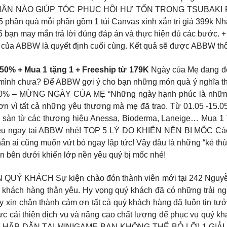
PHẦN NÀO GIÚP TÓC PHỤC HỒI HƯ TỔN TRONG TSUBAKI REP
 phần quà mỗi phần gồm 1 túi Canvas xinh xắn trị giá 399k Nha
5 bạn may mắn trả lời đúng đáp án và thực hiện đủ các bước.
nh của ABBW là quyết định cuối cùng. Kết quả sẽ được ABBW th
% + Mua 1 tặng 1 + Freeship từ 179K
Ngày của Mẹ đang đế
i mình chưa? Để ABBW gợi ý cho bạn những món quà ý nghĩa th
% – MỪNG NGÀY CỦA MẸ “Những ngày hạnh phúc là những 
 ơn vì tất cả những yêu thương mà mẹ đã trao. Từ 01.05 -1
n từ các thương hiệu Anessa, Bioderma, Laneige… Mua 1 Tặ
yêu ngay tại ABBW nhé! TOP 5 LÝ DO KHIẾN NỀN BỊ MỐC Các n
n ai cũng muốn vứt bỏ ngay lập tức! Vậy đâu là những “kẻ thù
 bên dưới khiến lớp nền yêu quý bị mốc nhé!
ÁCH Sự kiện chào đón thành viên mới tại 242 Nguyễn Trã
ác khách hàng thân yêu. Hy vọng quý khách đã có những trải 
 xin chân thành cảm ơn tất cả quý khách hàng đã luôn tin tưởn
c cải thiện dịch vụ và nâng cao chất lượng để phục vụ quý kh
À HẤP DẪN TẠI MINIGAME BẠN KHÔNG THỂ BỎ LỠ! 1 GIẢI N