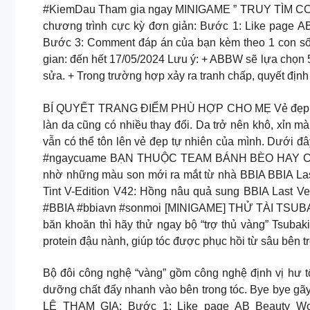
#KiemDau Tham gia ngay MINIGAME ” TRUY TÌM COM
chương trình cực kỳ đơn giản: Bước 1: Like page
Bước 3: Comment đáp án của bạn kèm theo 1 con số 
gian: đến hết 17/05/2024 Lưu ý: + ABBW sẽ lựa chọn 
sửa. + Trong trường hợp xảy ra tranh chấp, quyết địn
BÍ QUYẾT TRANG ĐIỂM PHÙ HỢP CHO MẸ Vẻ đẹp không c
làn da cũng có nhiều thay đổi. Da trở nên khô, xỉn 
vẫn có thể tôn lên vẻ đẹp tự nhiên của mình. Dưới
#ngaycuame BẠN THUỘC TEAM BÁNH BÈO HAY CÁ TÍN
nhờ những màu son mới ra mắt từ nhà BBIA BBIA Las
Tint V-Edition V42: Hồng nâu quả sung BBIA Last V
#BBIA #bbiavn #sonmoi [MINIGAME] THỬ TÀI TSUBA
băn khoăn thì hãy thử ngay bộ “trợ thủ vàng” Tsuba
protein đậu nành, giúp tóc được phục hồi từ sâu bên t
Bộ đôi công nghệ “vàng” gồm công nghệ định vị hư tổ
dưỡng chất đẩy nhanh vào bên trong tóc. Bye bye g
LỆ THAM GIA: Bước 1: Like page AB Beauty Worl