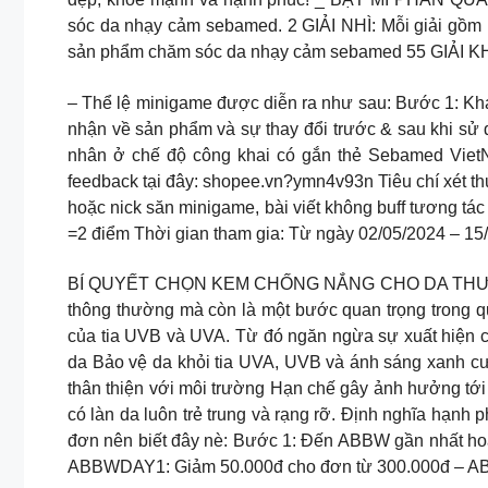
sóc da nhạy cảm sebamed. 2 GIẢI NHÌ: Mỗi giải gồm
sản phẩm chăm sóc da nhạy cảm sebamed 55 GIẢI 
– Thể lệ minigame được diễn ra như sau: Bước 1: 
nhận về sản phẩm và sự thay đổi trước & sau khi sử
nhân ở chế độ công khai có gắn thẻ Sebamed VietNa
feedback tại đây: shopee.vn?ymn4v93n Tiêu chí xét th
hoặc nick săn minigame, bài viết không buff tương tá
=2 điểm Thời gian tham gia: Từ ngày 02/05/2024 – 1
BÍ QUYẾT CHỌN KEM CHỐNG NẮNG CHO DA THƯỜNG,
thông thường mà còn là một bước quan trọng trong q
của tia UVB và UVA. Từ đó ngăn ngừa sự xuất hiện 
da Bảo vệ da khỏi tia UVA, UVB và ánh sáng xanh c
thân thiện với môi trường Hạn chế gây ảnh hưởng tới
có làn da luôn trẻ trung và rạng rỡ. Định nghĩa hạn
đơn nên biết đây nè: Bước 1: Đến ABBW gần nhất h
ABBWDAY1: Giảm 50.000đ cho đơn từ 300.000đ – AB