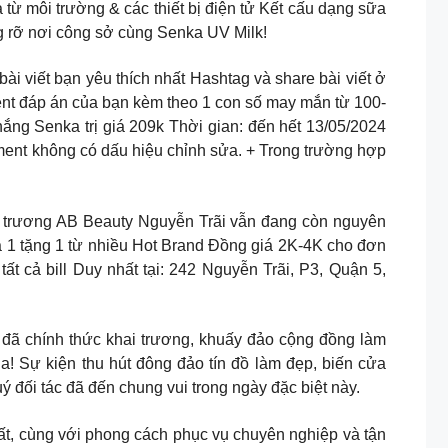
từ môi trường & các thiết bị điện tử Kết cấu dạng sữa
g rỡ nơi công sở cùng Senka UV Milk!
viết bạn yêu thích nhất Hashtag và share bài viết ở
đáp án của bạn kèm theo 1 con số may mắn từ 100-
ng Senka trị giá 209k Thời gian: đến hết 13/05/2024
ent không có dấu hiệu chỉnh sửa. + Trong trường hợp
rương AB Beauty Nguyễn Trãi vẫn đang còn nguyên
a 1 tặng 1 từ nhiều Hot Brand Đồng giá 2K-4K cho đơn
 cả bill Duy nhất tại: 242 Nguyễn Trãi, P3, Quận 5,
ính thức khai trương, khuấy đảo cộng đồng làm
a! Sự kiện thu hút đông đảo tín đồ làm đẹp, biến cửa
ý đối tác đã đến chung vui trong ngày đặc biệt này.
ất, cùng với phong cách phục vụ chuyên nghiệp và tận