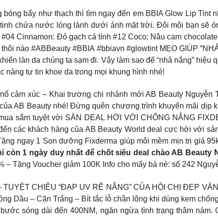
g bóng bẩy như thạch thì tìm ngay đến em BBIA Glow Lip Tint 
 tinh chứa nước lóng lánh dưới ánh mặt trời. Đôi môi bạn sẽ
#04 Cinnamon: Đỏ gạch cá tính #12 Coco: Nâu cam chocolate q
y thôi nào #ABBeauty #BBIA #bbiavn #glowtint MẸO GIÚP “N
g khiến làn da chúng ta sạm đi. Vậy làm sao để “nhả nắng” hiệu 
ác nàng tự tin khoe da trong mọi khung hình nhé!
ảm xúc – Khai trương chi nhánh mới AB Beauty Nguyễn Trãi
 của AB Beauty nhé! Đừng quên chương trình khuyến mãi dịp kh
iệm mua sắm tuyệt vời SĂN DEAL HỜI VỚI CHỐNG NẮNG FIX
đến các khách hàng của AB Beauty World deal cực hời với s
ng ngay 1 Son dưỡng Fixderma giúp môi mềm mịn trị giá 95
ỉ còn 1 ngày duy nhất để chốt siêu deal chào AB Beauty 
% – Tặng Voucher giảm 100K Info cho mấy bà nè: số 242 Nguy
YỆT CHIÊU “ĐẠP UV RẼ NẮNG” CỦA HỘI CHỊ ĐẸP VĂN PHÒNG 
Bóng Dầu – Cặn Trắng – Bít tắc lỗ chân lông khi dùng kem ch
VA bước sóng dài đến 400NM, ngăn ngừa tình trạng thâm ná