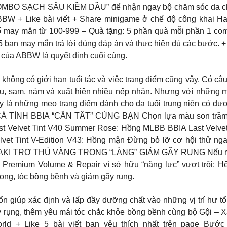
BO SẠCH SÂU KIỀM DẦU” để nhận ngay bộ chăm sóc da cho n
 ABBW + Like bài viết + Share minigame ở chế độ công kh
may mắn từ 100-999 – Quà tặng: 5 phần quà mỗi phần 1 comb
5 bạn may mắn trả lời đúng đáp án và thực hiện đủ các bước.
h của ABBW là quyết định cuối cùng.
ó giới hạn tuổi tác và việc trang điểm cũng vậy. Có câu “tu
màu, sạm, nám và xuất hiện nhiều nếp nhăn. Nhưng với những m
 đây là những mẹo trang điểm dành cho da tuổi trung niên có
H BBIA “CÂN TẤT” CÙNG BẠN Chọn lựa màu son trầm cá t
t Velvet Tint V40 Summer Rose: Hồng MLBB BBIA Last Velvet 
elvet Tint V-Edition V43: Hồng mận Đừng bỏ lỡ cơ hội thử
KI TRỢ THỦ VÀNG TRONG “LÀNG” GIẢM GÃY RỤNG Nếu mái tóc
ki Premium Volume & Repair vì sở hữu “năng lực” vượt trội: H
rong, tóc bồng bềnh và giảm gãy rụng.
n giúp xác định và lấp đầy dưỡng chất vào những vị trí hư t
ãy rụng, thêm yêu mái tóc chắc khỏe bồng bềnh cùng bộ Gội –
d + Like 5 bài viết bạn yêu thích nhất trên page Bước