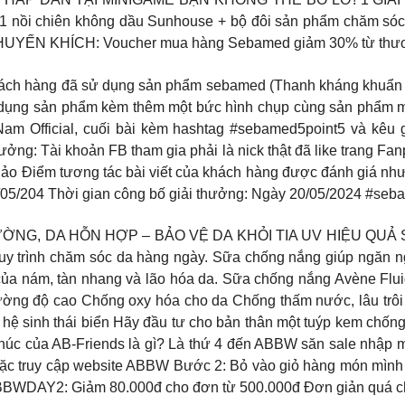
 1 nồi chiên không dầu Sunhouse + bộ đôi sản phẩm chăm sóc 
KHUYẾN KHÍCH: Voucher mua hàng Sebamed giảm 30% từ thươ
Khách hàng đã sử dụng sản phẩm sebamed (Thanh kháng khu
 dụng sản phẩm kèm thêm một bức hình chụp cùng sản phẩm mà
m Official, cuối bài kèm hashtag #sebamed5point5 và kêu g
ưởng: Tài khoản FB tham gia phải là nick thật đã like trang Fa
c ảo Điểm tương tác bài viết của khách hàng được đánh giá như 
5/05/204 Thời gian công bố giải thưởng: Ngày 20/05/2024 #s
 DA HỖN HỢP – BẢO VỆ DA KHỎI TIA UV HIỆU QUẢ Sữa c
uy trình chăm sóc da hàng ngày. Sữa chống nắng giúp ngăn ngừ
của nám, tàn nhang và lão hóa da. Sữa chống nắng Avène Flu
ường độ cao Chống oxy hóa cho da Chống thấm nước, lâu trôi
 hệ sinh thái biển Hãy đầu tư cho bản thân một tuýp kem chố
h phúc của AB-Friends là gì? Là thứ 4 đến ABBW săn sale nhập
oặc truy cập website ABBW Bước 2: Bỏ vào giỏ hàng món mìn
BWDAY2: Giảm 80.000đ cho đơn từ 500.000đ Đơn giản quá c