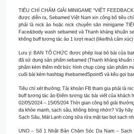
TIÊU CHÍ CHẤM GIẢI MINIGAME “VIẾT FEEDBACK HA
được diễn ra, Sebamed Việt Nam xin công bố tiêu ch
phải là nick ảo hoặc nick chuyên săn minigame T
Face&body wash sebamed và Thanh kháng khuẩn s
không buff tương tác ảo 1 lượt react (like/thả cảm xúc) 
Lưu ý: BAN TỔ CHỨC được phép loại bỏ bài của bạn 
đã sử dụng sản phẩm sebamed (Thanh kháng khuẩn s
phẩm kèm thêm một bức hình chụp cùng sản phẩm mà m
cuối bài kèm hashtag #sebamed5point5 và kêu gọi bạn
Tiêu chí xét thưởng: Tài khoản FB tham gia phải là ni
buff tương tác ảo Điểm tương tác bài viết của khách
02/05/2024 – 15/05/204 Thời gian công bố giải t
da khỏe mạnh, sạch sâu, không bóng nhờn? Vậy hã
Sạch Sâu, Mát Lạnh cùng sữa rửa mặt tạo bọt sạch
UNO – Số 1 Nhật Bản Chăm Sóc Da Nam – Sạch S