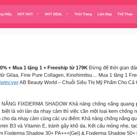
ng Hiệu
HOT HOT
HOT DEAL
Thời Trang
Làm Đẹp
Thể Thao
+ Mua 1 tặng 1 + Freeship từ 179K
Đừng để thời gian đán
0% từ Gilaa, Fine Pure Collagen, Kinohimitsu… Mua 1 tặng 1 
4wtncywr
AB Beauty World – Chuỗi Siêu Thị Mỹ Phẩm Cho Cả Gi
FIXDERMA SHADOW Khả năng chống nắng quang phổ rộn
iệt là với làn da nhạy cảm thì việc cần một loại kem chống 
n cho da nhạy cảm cùng các ưu điểm: Khả năng chống nắng quan
n B3 và Vitamin E, tránh gây khô da. Kết cấu mỏng nhẹ, tạo
phẩm Fixderma Shadow 30+ PA+++(Gel) & Fixderma Shadow 50+