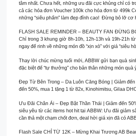
tâm nhất. Chưa hết, những ưu đãi cực khủng chỉ có t
cả các hóa đơn Voucher 100k cho hóa đơn từ 499k Cò
những “siêu phẩm” làm đẹp đỉnh cao! ️ Đừng bỏ lỡ cơ
FLASH SALE REMINDER – BEAUTY FAN ĐỪNG BỎ LỠ Bạn 
Chỉ trong 3 khung giờ 8h-10h, 12h-13h và 19h-21h t
ngay để rinh về những món đồ “xịn xò” với giá “siêu hời”!
Thay lời chúc mừng tuổi mới, ABBW gửi bạn quà sin
đặc biệt để “tự thưởng” cho bản thân những món quà ý
Đẹp Từ Bên Trong – Da Luôn Căng Bóng | Giảm đến 5
đến 50%, mua 1 tặng 1 từ 82x, Kinohimitsu, Gilaa DH
Ưu Đãi Chân Ái – Đẹp Bật Thần Thái | Giảm đến 50%
siêu yêu từ các items hot hit tại ABBW: Ưu đãi giảm
cần thả một chạm chốt đơn, deal hời giá xịn đã có A
Flash Sale CHỈ TỪ 12K – Mừng Khai Trương AB Beauty