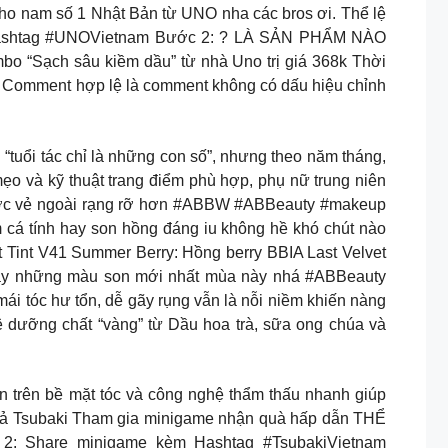
am số 1 Nhật Bản từ UNO nha các bros ơi. Thể lệ
ai Hashtag #UNOVietnam Bước 2: ? LÀ SẢN PHẨM NÀO
o “Sạch sâu kiềm dầu” từ nhà Uno trị giá 368k Thời
 + Comment hợp lệ là comment không có dấu hiệu chỉnh
ổi tác chỉ là những con số”, nhưng theo năm tháng,
ẹo và kỹ thuật trang điểm phù hợp, phụ nữ trung niên
 được vẻ ngoài rạng rỡ hơn #ABBW #ABBeauty #makeup
ính hay son hồng đáng iu không hề khó chút nào
Tint V41 Summer Berry: Hồng berry BBIA Last Velvet
 ngay những màu son mới nhất mùa này nhá #ABBeauty
 hư tổn, dễ gãy rụng vẫn là nỗi niềm khiến nàng
ệ dưỡng chất “vàng” từ Dầu hoa trà, sữa ong chúa và
ổn trên bề mặt tóc và công nghệ thẩm thấu nhanh giúp
 Xả Tsubaki Tham gia minigame nhận quà hấp dẫn THỂ
 2: Share minigame kèm Hashtag #TsubakiVietnam