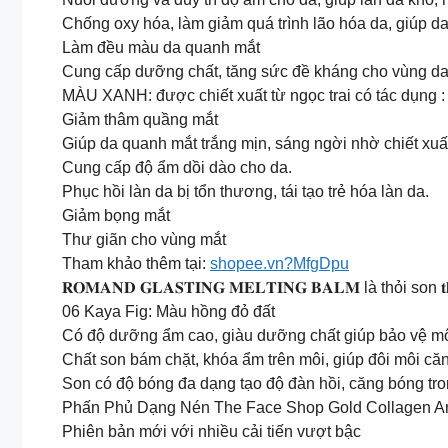
Chống oxy hóa, làm giảm quá trình lão hóa da, giúp 
Làm đều màu da quanh mắt
Cung cấp dưỡng chất, tăng sức đề kháng cho vùng da
MÀU XANH: được chiết xuất từ ngọc trai có tác dụng :
Giảm thâm quầng mắt
Giúp da quanh mắt trắng mịn, sáng ngời nhờ chiết xuất
Cung cấp độ ẩm dồi dào cho da.
Phục hồi làn da bị tổn thương, tái tạo trẻ hóa làn da.
Giảm bọng mắt
Thư giãn cho vùng mắt
Tham khảo thêm tại:
shopee.vn?MfgDpu
𝐑𝐎𝐌𝐀𝐍𝐃 𝐆𝐋𝐀𝐒𝐓𝐈𝐍𝐆 𝐌𝐄𝐋𝐓𝐈𝐍𝐆 𝐁𝐀𝐋𝐌 là thỏi so
06 Kaya Fig: Màu hồng đỏ đất
Có độ dưỡng ẩm cao, giàu dưỡng chất giúp bảo vệ mô
Chất son bám chặt, khóa ẩm trên môi, giúp đôi môi căn
Son có độ bóng đa dạng tạo độ đàn hồi, căng bóng tron
Phấn Phủ Dạng Nén The Face Shop Gold Collagen 
Phiên bản mới với nhiều cải tiến vượt bậc