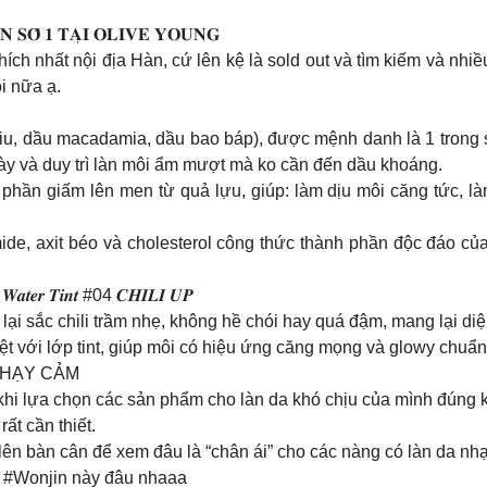
𝐍 𝐒𝐎̂́ 𝟏 𝐓𝐀̣𝐈 𝐎𝐋𝐈𝐕𝐄 𝐘𝐎𝐔𝐍𝐆
h nhất nội địa Hàn, cứ lên kệ là sold out và tìm kiếm và nhiều 
i nữa ạ.
liu, dầu macadamia, dầu bao báp), được mệnh danh là 1 trong
ày và duy trì làn môi ẩm mượt mà ko cần đến dầu khoáng.
phần giấm lên men từ quả lựu, giúp: làm dịu môi căng tức, là
de, axit béo và cholesterol công thức thành phần độc đáo củ
 𝑻𝒊𝒏𝒕 #04 𝑪𝑯𝑰𝑳𝑰 𝑼𝑷
lại sắc chili trầm nhẹ, không hề chói hay quá đậm, mang lại di
iệt với lớp tint, giúp môi có hiệu ứng căng mọng và glowy chuẩn
NHẠY CẢM
hi lựa chọn các sản phẩm cho làn da khó chịu của mình đúng 
ất cần thiết.
ên bàn cân để xem đâu là “chân ái” cho các nàng có làn da nh
k #Wonjin này đâu nhaaa