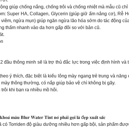
ng giúp chống nắng, chống trôi và chống nhiệt mà mẫu cũ chỉ 
: Super HA, Collagen, Glycerin (giúp giữ ẩm nâng cơ), Rễ H
 viêm, ngừa mụn) giúp ngăn ngừa lão hóa sớm do tác động củ
ng thấm nhanh vào da hơn gấp đôi so với bản cũ.
át.
ôn
 2 đầu thông minh sẽ là trợ thủ đắc lực trong việc định hình v
heo ý thích, đặc biệt là kiểu lông mày ngang trẻ trung và năn
kẻ mày thông thường, có nắp giúp bảo vệ chì không bị gãy.
rôi khi bạn ra nhiều mồ hôi.
𝐚́ 𝐦𝐚̀𝐮 𝐁𝐥𝐮𝐫 𝐖𝐚𝐭𝐞𝐫 𝐓𝐢𝐧𝐭 𝐧𝐨́ 𝐩𝐡𝐚̉𝐢 𝐠𝐨̣𝐢 𝐥𝐚̀ đ𝐞̣𝐩 𝐱𝐮𝐚̂́𝐭 𝐬𝐚̆́𝐜
đã có Torriden độ giàu dưỡng nhiều hơn gấp bội, sản phẩm đượ