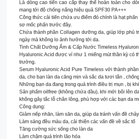
Là dòng cao tiến cao cấp thay thế hoàn toàn cho d
mang tới độ chống nắng hiệu quả SPF30 PA+++
Công thức cải tiến chứa ưu điểm đó chính là hạt phấn 
sợ mốc phấn trước đây.
Chứa thành phần Collagen dưỡng da, giúp lớp phủ tr
ngày mà không lo ảnh hưởng tới da.
Tinh Chất Dưỡng Ẩm & Cấp Nước Timeless Hyaluroni
Hyaluronic Acid được ví như 1 miếng mút thần kỳ có 
trường.
Serum Hyaluronic Acid Pure Timeless với thành phần
da, cho bạn làn da căng mịn và sắc da tươi tắn , chống 
Những bạn da đang trong quá trình điều trị mụn , bị k
Sản phẩm oilfree (không chứa dầu), khi mới bôi lên d
không gây tắc lỗ chân lông, phù hợp với các bạn da
Công dụng:
Giảm nếp nhăn, làm săn da, giúp da tránh vấn đề chảy
Làm sáng đều màu da, cải thiện các vấn đề về sắc tố
Tăng cường sức sống cho làn da
Làm chậm quá trình lão hóa