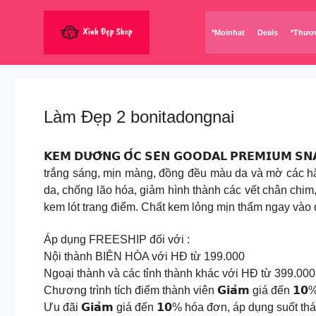
Chuyển
đến
*Moinhat
Deals
*Thươ
nội
dung
Làm Đẹp 2 bonitadongnai
𝗞𝗘𝗠 𝗗𝗨̛𝗢̛̃𝗡𝗚 𝗢̂́𝗖 𝗦𝗘̂𝗡 𝗚𝗢𝗢𝗗𝗔𝗟 𝗣𝗥𝗘𝗠𝗜𝗨
trắng sáng, mịn màng, đồng đều màu da và mờ các hắc 
da, chống lão hóa, giảm hình thành các vết chân chim, c
kem lót trang điểm. Chất kem lỏng mịn thấm ngay v
Áp dụng FREESHIP đối với :
Nội thành BIÊN HÒA với HĐ từ 199.000
Ngoại thành và các tỉnh thành khác với HĐ từ 399.000
Chương trình tích điểm thành viên 𝗚𝗶𝗮̉𝗺 giá đến 𝟭
Ưu đãi 𝗚𝗶𝗮̉𝗺 giá đến 𝟭𝟬% hóa đơn, áp dụng suốt t