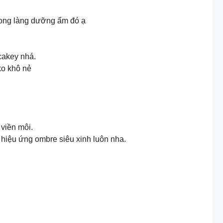
ng trong làng dưỡng ẩm đó ạ
cakey nhá.
ko khô nẻ
 viền môi.
hiệu ứng ombre siêu xinh luôn nha.