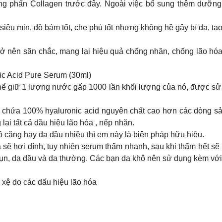
òng phấn Collagen trước đây. Ngoài việc bổ sung thêm dưỡn
siêu mịn, độ bám tốt, che phủ tốt nhưng không hề gây bí da, tạ
ở nên săn chắc, mang lại hiệu quả chống nhăn, chống lão hóa,
c Acid Pure Serum (30ml)
thể giữ 1 lượng nước gấp 1000 lần khối lượng của nó, được sử 
 chứa 100% hyaluronic acid nguyên chất cao hơn các dòng sản
lại tất cả dầu hiệu lão hóa , nếp nhăn.
hô căng hay da dầu nhiều thì em này là biện pháp hữu hiệu.
a sẽ hơi dính, tuy nhiên serum thấm nhanh, sau khi thấm hết sẽ
 mụn, da dầu và da thường. Các bạn da khô nên sử dụng kèm v
 xệ do các dấu hiệu lão hóa