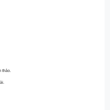
nh thảo.
ài.