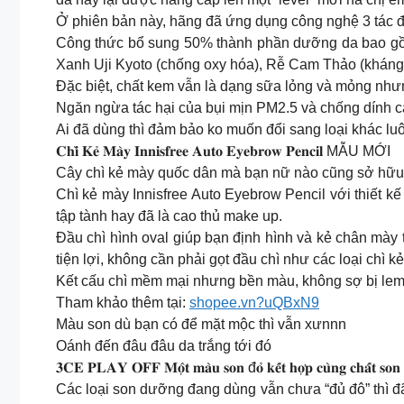
Ở phiên bản này, hãng đã ứng dụng công nghệ 3 tác độ
Công thức bổ sung 50% thành phần dưỡng da bao gồm
Xanh Uji Kyoto (chống oxy hóa), Rễ Cam Thảo (kháng
Đặc biệt, chất kem vẫn là dạng sữa lỏng và mỏng như
Ngăn ngừa tác hại của bụi mịn PM2.5 và chống dính c
Ai đã dùng thì đảm bảo ko muốn đổi sang loại khác lu
𝐂𝐡𝐢̀ 𝐊𝐞̉ 𝐌𝐚̀𝐲 𝐈𝐧𝐧𝐢𝐬𝐟𝐫𝐞𝐞 𝐀𝐮𝐭𝐨 𝐄𝐲𝐞𝐛𝐫𝐨𝐰 𝐏𝐞𝐧𝐜𝐢𝐥 MẪU MỚI
Cây chì kẻ mày quốc dân mà bạn nữ nào cũng sở hữu
Chì kẻ mày Innisfree Auto Eyebrow Pencil với thiết kế
tập tành hay đã là cao thủ make up.
Đầu chì hình oval giúp bạn định hình và kẻ chân mày t
tiện lợi, không cần phải gọt đầu chì như các loại chì 
Kết cấu chì mềm mại nhưng bền màu, không sợ bị lem t
Tham khảo thêm tại:
shopee.vn?uQBxN9
Màu son dù bạn có để mặt mộc thì vẫn xưnnn
Oánh đến đâu đâu da trắng tới đó
𝟑𝐂𝐄 𝐏𝐋𝐀𝐘 𝐎𝐅𝐅 𝐌𝐨̣̂𝐭 𝐦𝐚̀𝐮 𝐬𝐨𝐧 đ𝐨̉ 𝐤𝐞̂́𝐭 𝐡𝐨̛̣𝐩 𝐜𝐮̀𝐧𝐠 𝐜𝐡𝐚̂́𝐭 𝐬𝐨𝐧 𝐤𝐡
Các loại son dưỡng đang dùng vẫn chưa “đủ đô” thì 