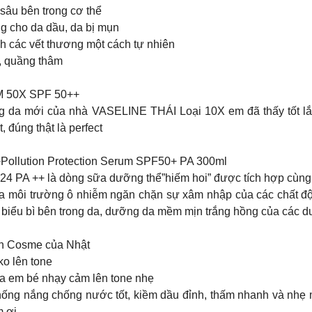
 sâu bên trong cơ thể
ng cho da dầu, da bị mụn
ành các vết thương một cách tự nhiên
, quầng thâm
50X SPF 50++
 da mới của nhà VASELINE THÁI Loại 10X em đã thấy tốt lắm
 đúng thật là perfect
Pollution Protection Serum SPF50+ PA 300ml
 24 PA ++ là dòng sữa dưỡng thể”hiếm hoi” được tích hợp cùng
a môi trường ô nhiễm ngăn chặn sự xâm nhập của các chất độc 
p biểu bì bên trong da, dưỡng da mềm mịn trắng hồng của các 
ín Cosme của Nhật
 ko lên tone
ô, da em bé nhạy cảm lên tone nhẹ
ống nắng chống nước tốt, kiềm dầu đỉnh, thấm nhanh và nhẹ mặ
 ơi.