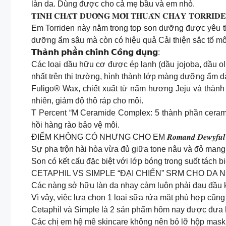
làn da. Dùng được cho cả mẹ bầu và em nhỏ.
𝐓𝐈𝐍𝐇 𝐂𝐇𝐀̂́𝐓 𝐃𝐔̛𝐎̛̃𝐍𝐆 𝐌𝐎̂𝐈 𝐓𝐇𝐔𝐀̂̀𝐍 𝐂𝐇𝐀𝐘 𝐓𝐎𝐑𝐑𝐈𝐃𝐄
Em Torriden này nằm trong top son dưỡng được yêu thíc
dưỡng ẩm sâu mà còn có hiệu quả Cải thiện sắc tố mô
𝗧𝗵𝗮̀𝗻𝗵 𝗽𝗵𝗮̂̀𝗻 𝗰𝗵𝗶́𝗻𝗵 𝗖𝗼̂𝗻𝗴 𝗱𝘂̣𝗻𝗴:
Các loại dầu hữu cơ được ép lạnh (dầu jojoba, dầu o
nhất trên thị trường, hình thành lớp màng dưỡng ẩm d
Fuligo® Wax, chiết xuất từ nấm hương Jeju và thành 
nhiên, giảm độ thô ráp cho môi.
T Percent “M Ceramide Complex: 5 thành phần cerami
hồi hàng rào bảo vệ môi.
ĐIỂM KHÔNG CÓ NHƯNG CHO EM 𝑹𝒐𝒎𝒂𝒏𝒅 𝑫𝒆𝒘𝒚𝒇𝒖𝒍 𝑾𝒂𝒕𝒆
Sự pha trộn hài hòa vừa đủ giữa tone nâu và đỏ mang 
Son có kết cấu đặc biệt với lớp bóng trong suốt tách b
CETAPHIL VS SIMPLE “ĐẠI CHIẾN” SRM CHO DA 
Các nàng sở hữu làn da nhạy cảm luôn phải đau đầu k
Vì vậy, việc lựa chọn 1 loại sữa rửa mặt phù hợp cũng r
Cetaphil và Simple là 2 sản phẩm hôm nay được đưa l
Các chị em hệ mê skincare không nên bỏ lỡ hộp mas