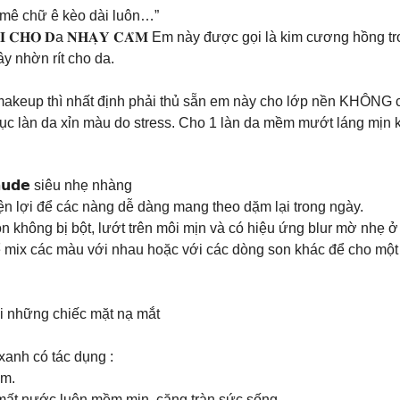
 mê chữ ê kèo dài luôn…”
 𝐀́𝐈 𝐂𝐇𝐎 𝐃a 𝐍𝐇𝐀̣𝐘 𝐂𝐀̉𝐌 Em này được gọi là kim cương hồ
y nhờn rít cho da.
akeup thì nhất định phải thủ sẵn em này cho lớp nền KHÔNG 
ục làn da xỉn màu do stress. Cho 1 làn da mềm mướt láng mịn 
𝗮𝗺 𝗻𝘂𝗱𝗲 siêu nhẹ nhàng
n lợi để các nàng dễ dàng mang theo dặm lại trong ngày.
n không bị bột, lướt trên môi mịn và có hiệu ứng blur mờ nhẹ ở
mix các màu với nhau hoặc với các dòng son khác để cho một 
ới những chiếc mặt nạ mắt
anh có tác dụng :
im.
 mất nước luôn mềm mịn, căng tràn sức sống.