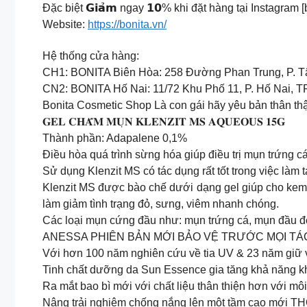
Đặc biệt 𝗚𝗶𝗮̉𝗺 ngay 𝟭𝟬% khi đặt hàng tại Instagra
Website:
https://bonita.vn/
Hệ thống cửa hàng:
CH1: BONITA Biên Hòa: 258 Đường Phan Trung, P. Tân 
CN2: BONITA Hố Nai: 11/72 Khu Phố 11, P. Hố Nai, TP
Bonita Cosmetic Shop Là con gái hãy yêu bản thân thậ
𝐆𝐄𝐋 𝐂𝐇𝐀̂́𝐌 𝐌𝐔̣𝐍 𝐊𝐋𝐄𝐍𝐙𝐈𝐓 𝐌𝐒 𝐀𝐐𝐔𝐄𝐎𝐔𝐒 𝟏𝟓𝐆
Thành phần: Adapalene 0,1%
Điều hòa quá trình sừng hóa giúp điều trị mụn trứng c
Sử dụng Klenzit MS có tác dụng rất tốt trong việc là
Klenzit MS được bào chế dưới dạng gel giúp cho kem tha
làm giảm tình trạng đỏ, sưng, viêm nhanh chóng.
Các loại mụn cứng đầu như: mụn trứng cá, mụn đầu 
ANESSA PHIÊN BẢN MỚI BẢO VỆ TRƯỚC MỌI T
Với hơn 100 năm nghiên cứu về tia UV & 23 năm giữ v
Tinh chất dưỡng da Sun Essence gia tăng khả năng kh
Ra mắt bao bì mới với chất liệu thân thiện hơn với mô
Nâng trải nghiệm chống nắng lên một tầm cao mới