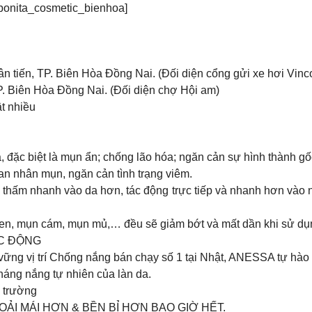
m [bonita_cosmetic_bienhoa]
tiến, TP. Biên Hòa Đồng Nai. (Đối diện cổng gửi xe hơi Vin
. Biên Hòa Đồng Nai. (Đối diện chợ Hội am)
t nhiều
á, đặc biệt là mụn ẩn; chống lão hóa; ngăn cản sự hình thành g
m tan nhân mụn, ngăn cản tình trạng viêm.
̂́m nhanh vào da hơn, tác động trực tiếp và nhanh hơn vào nhữ
đen, mụn cám, mụn mủ,… đều sẽ giảm bớt và mất dần khi sử 
ÁC ĐỘNG
ững vị trí Chống nắng bán chạy số 1 tại Nhật, ANESSA tự hào 
áng nắng tự nhiên của làn da.
i trường
 THOẢI MÁI HƠN & BỀN BỈ HƠN BAO GIỜ HẾT.