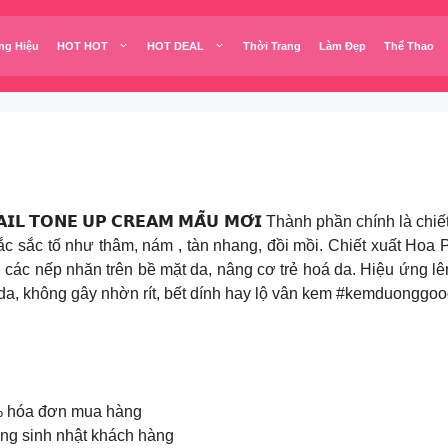
ng Hiệu
HOT HOT
HOT DEAL
Thời Trang
Làm Đẹp
Thể Thao
 𝗦𝗡𝗔𝗜𝗟 𝗧𝗢𝗡𝗘 𝗨𝗣 𝗖𝗥𝗘𝗔𝗠 𝗠𝗔̂̃𝗨 𝗠𝗢̛́𝗜 Thành phần chín
sắc tố như thâm, nám , tàn nhang, đồi mồi. Chiết xuất Hoa Pae
ác nếp nhăn trên bề mặt da, nâng cơ trẻ hoá da. Hiệu ứng l
ào da, không gây nhờn rít, bết dính hay lộ vân kem #kemduong
𝟬% hóa đơn mua hàng
háng sinh nhật khách hàng