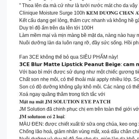
” Thoa lên da mà cứ như là tưới nước mát cho da vậy
Clinique Moisture Surge 100h 𝐊𝐄𝐌 𝐃𝐔̛𝐎̛̃𝐍𝐆 𝐂𝐇𝐀̂
Kết cấu dạng gel lỏng, thấm cực nhanh và không hề gâ
Duy trì độ ẩm trên da lên tới 100H
Làm mềm mại và mịn màng bề mặt da, nàng nào hay m
Nuôi dưỡng làn da luôn rạng rỡ, đầy sức sống. Hồi ph
Fan 3CE không thể bỏ qua SIÊU PHẨM này!
𝟯𝗖𝗘 𝗕𝗹𝘂𝗿 𝗠𝗮𝘁𝘁𝗲 𝗟𝗶𝗽𝘀𝘁𝗶𝗰𝗸 𝗣𝗲𝗮𝗻𝘂𝘁 𝗕𝗲𝗶𝗴𝗲: 𝗰
Với bao bì mới được sử dụng như một chiếc gương tiệ
Chất son nhẹ môi, có thể thoải mái apply nhiều lớp. So
Son có độ dưỡng không gây khô môi. Các nàng có thể 
Xoá ngay quầng thâm trong tích tắc với
𝐌𝐚̣̆𝐭 𝐧𝐚̣ 𝐦𝐚̆́𝐭 𝐉𝐌 𝐒𝐎𝐋𝐔𝐓𝐈𝐎𝐍 𝐄𝐘𝐄 𝐏𝐀𝐓𝐂𝐇
JM Solution đã chinh phục chị em trên toàn thế giới v
𝐉𝐌 𝐬𝐨𝐥𝐮𝐭𝐮𝐨𝐧 𝐜𝐨́ 𝟐 𝐥𝐨𝐚̣𝐢:
MÀU ĐEN: được chiết xuất từ sữa ong chúa, keo ong x
Chống lão hoá, giảm nhăn vùng mắt, xoá dấu chân ch
Nuôi dưỡng và duy trì độ ẩm cho da, giúp làn da khô,