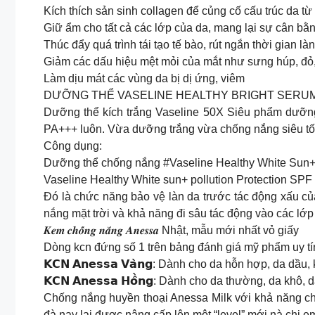
Kích thích sản sinh collagen để củng cố cấu trúc da từ
Giữ ẩm cho tất cả các lớp của da, mang lại sự cân bằ
Thúc đẩy quá trình tái tạo tế bào, rút ngắn thời gian l
Giảm các dấu hiệu mệt mỏi của mắt như sưng húp, đỏ
Làm dịu mát các vùng da bị dị ứng, viêm
DƯỠNG THỂ VASELINE HEALTHY BRIGHT SERUM 
Dưỡng thể kích trắng Vaseline 50X Siêu phẩm dưỡng
PA+++ luôn. Vừa dưỡng trắng vừa chống nắng siêu tốt,
Công dụng:
Dưỡng thể chống nắng #Vaseline Healthy White Sun+
Vaseline Healthy White sun+ pollution Protection SPF
Đó là chức năng bảo vệ làn da trước tác động xấu củ
nắng mặt trời và khả năng đi sâu tác động vào các lớ
𝑲𝒆𝒎 𝒄𝒉𝒐̂́𝒏𝒈 𝒏𝒂̆́𝒏𝒈 𝑨𝒏𝒆𝒔𝒔𝒂 Nhật, mẫu mới nhất vỏ giấy
Dòng kcn đứng số 1 trên bảng đánh giá mỹ phẩm uy t
𝗞𝗖𝗡 𝗔𝗻𝗲𝘀𝘀𝗮 𝗩𝗮̀𝗻𝗴: Dành cho da hỗn hợp, da dầu,
𝗞𝗖𝗡 𝗔𝗻𝗲𝘀𝘀𝗮 𝗛𝗼̂̀𝗻𝗴: Dành cho da thường, da kh
Chống nắng huyền thoại Anessa Milk với khả năng ch
đà nay lại được nâng cấp lên một “level” mới nà chị em