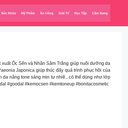
Sức Khỏe
Mỹ Phẩm
Ăn Uống
Giải Trí
Học Tập
Cẩm Nang
h là chiết xuất Ốc Sên và Nhân Sâm Trắng giúp nuôi dưỡng da
onia Japonica giúp thúc đẩy quá trình phục hồi của
ên da nâng tone sáng mịn tự nhiê , có thể dùng như lớp
goodal #goodal #kemocsen #kemtoneup #bonitacosmetic