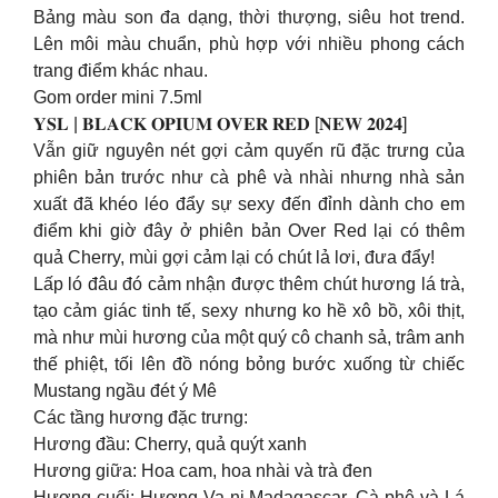
Bảng màu son đa dạng, thời thượng, siêu hot trend.
Lên môi màu chuẩn, phù hợp với nhiều phong cách
trang điểm khác nhau.
Gom order mini 7.5ml
𝐘𝐒𝐋 | 𝐁𝐋𝐀𝐂𝐊 𝐎𝐏𝐈𝐔𝐌 𝐎𝐕𝐄𝐑 𝐑𝐄𝐃 [𝐍𝐄𝐖 𝟐𝟎𝟐𝟒]
Vẫn giữ nguyên nét gợi cảm quyến rũ đặc trưng của
phiên bản trước như cà phê và nhài nhưng nhà sản
xuất đã khéo léo đẩy sự sexy đến đỉnh dành cho em
điểm khi giờ đây ở phiên bản Over Red lại có thêm
quả Cherry, mùi gợi cảm lại có chút lả lơi, đưa đẩy!
Lấp ló đâu đó cảm nhận được thêm chút hương lá trà,
tạo cảm giác tinh tế, sexy nhưng ko hề xô bồ, xôi thịt,
mà như mùi hương của một quý cô chanh sả, trâm anh
thế phiệt, tối lên đồ nóng bỏng bước xuống từ chiếc
Mustang ngầu đét ý Mê
Các tầng hương đặc trưng:
Hương đầu: Cherry, quả quýt xanh
Hương giữa: Hoa cam, hoa nhài và trà đen
Hương cuối: Hương Va ni Madagascar, Cà phê và Lá