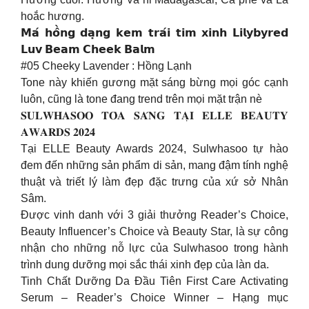
hoắc hương.
𝗠𝗮́ 𝗵𝗼̂̀𝗻𝗴 𝗱𝗮̣𝗻𝗴 𝗸𝗲𝗺 𝘁𝗿𝗮́𝗶 𝘁𝗶𝗺 𝘅𝗶𝗻𝗵 𝗟𝗶𝗹𝘆𝗯𝘆𝗿𝗲𝗱
𝗟𝘂𝘃 𝗕𝗲𝗮𝗺 𝗖𝗵𝗲𝗲𝗸 𝗕𝗮𝗹𝗺
#05 Cheeky Lavender : Hồng Lạnh
Tone này khiến gương mặt sáng bừng mọi góc cạnh
luôn, cũng là tone đang trend trên mọi mặt trận nè
𝐒𝐔𝐋𝐖𝐇𝐀𝐒𝐎𝐎 𝐓𝐎̉𝐀 𝐒𝐀́𝐍𝐆 𝐓𝐀̣𝐈 𝐄𝐋𝐋𝐄 𝐁𝐄𝐀𝐔𝐓𝐘
𝐀𝐖𝐀𝐑𝐃𝐒 𝟐𝟎𝟐𝟒
Tại ELLE Beauty Awards 2024, Sulwhasoo tự hào
đem đến những sản phẩm di sản, mang đậm tính nghệ
thuật và triết lý làm đẹp đặc trưng của xứ sở Nhân
Sâm.
Được vinh danh với 3 giải thưởng Reader’s Choice,
Beauty Influencer’s Choice và Beauty Star, là sự công
nhận cho những nỗ lực của Sulwhasoo trong hành
trình dung dưỡng mọi sắc thái xinh đẹp của làn da.
Tinh Chất Dưỡng Da Đầu Tiên First Care Activating
Serum – Reader’s Choice Winner – Hạng mục