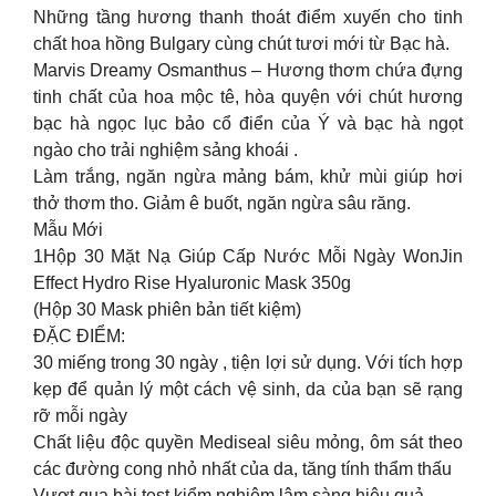
Những tầng hương thanh thoát điểm xuyến cho tinh
chất hoa hồng Bulgary cùng chút tươi mới từ Bạc hà.
Marvis Dreamy Osmanthus – Hương thơm chứa đựng
tinh chất của hoa mộc tê, hòa quyện với chút hương
bạc hà ngọc lục bảo cổ điển của Ý và bạc hà ngọt
ngào cho trải nghiệm sảng khoái .
Làm trắng, ngăn ngừa mảng bám, khử mùi giúp hơi
thở thơm tho. Giảm ê buốt, ngăn ngừa sâu răng.
Mẫu Mới
1Hộp 30 Mặt Nạ Giúp Cấp Nước Mỗi Ngày WonJin
Effect Hydro Rise Hyaluronic Mask 350g
(Hộp 30 Mask phiên bản tiết kiệm)
ĐẶC ĐIỂM:
30 miếng trong 30 ngày , tiện lợi sử dụng. Với tích hợp
kẹp để quản lý một cách vệ sinh, da của bạn sẽ rạng
rỡ mỗi ngày
Chất liệu độc quyền Mediseal siêu mỏng, ôm sát theo
các đường cong nhỏ nhất của da, tăng tính thẩm thấu
Vượt qua bài test kiểm nghiệm lâm sàng hiệu quả