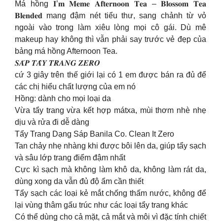
Má hồng 𝐈’𝐦 𝐌𝐞𝐦𝐞 𝐀𝐟𝐭𝐞𝐫𝐧𝐨𝐨𝐧 𝐓𝐞𝐚 – 𝐁𝐥𝐨𝐬𝐬𝐨𝐦 𝐓𝐞𝐚
𝐁𝐥𝐞𝐧𝐝𝐞𝐝 mang đậm nét tiểu thư, sang chảnh từ vỏ
ngoài vào trong làm xiêu lòng mọi cô gái. Dù mê
makeup hay không thì vẫn phải say trước vẻ đẹp của
bảng má hồng Afternoon Tea.
𝑺𝑨́𝑷 𝑻𝑨̂̉𝒀 𝑻𝑹𝑨𝑵𝑮 𝒁𝑬𝑹𝑶
cứ 3 giây trên thế giới lại có 1 em được bán ra đủ để
các chị hiểu chất lượng của em nó
Hồng: dành cho mọi loại da
Vừa tẩy trang vừa kết hợp mátxa, mùi thơm nhè nhẹ
dịu và rửa đi dễ dàng
Tẩy Trang Dạng Sáp Banila Co. Clean It Zero
Tan chảy nhẹ nhàng khi được bôi lên da, giúp tẩy sạch
và sâu lớp trang điểm đậm nhất
Cực kì sạch mà không làm khô da, không làm rát da,
dùng xong da vẫn đủ độ ẩm cần thiết
Tẩy sạch các loại kẻ mắt chống thấm nước, không để
lại vùng thâm gấu trúc như các loại tẩy trang khác
Có thể dùng cho cả mặt, cả mắt và môi vì đặc tính chiết