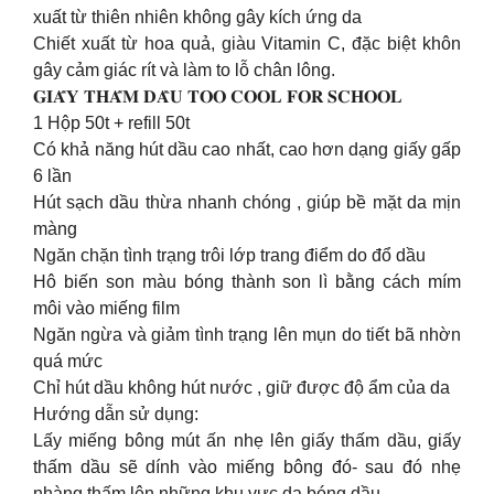
xuất từ thiên nhiên không gây kích ứng da
Chiết xuất từ hoa quả, giàu Vitamin C, đặc biệt khôn
gây cảm giác rít và làm to lỗ chân lông.
𝐆𝐈𝐀̂́𝐘 𝐓𝐇𝐀̂́𝐌 𝐃𝐀̂̀𝐔 𝐓𝐎𝐎 𝐂𝐎𝐎𝐋 𝐅𝐎𝐑 𝐒𝐂𝐇𝐎𝐎𝐋
1 Hộp 50t + refill 50t
Có khả năng hút dầu cao nhất, cao hơn dạng giấy gấp
6 lần
Hút sạch dầu thừa nhanh chóng , giúp bề mặt da mịn
màng
Ngăn chặn tình trạng trôi lớp trang điểm do đổ dầu
Hô biến son màu bóng thành son lì bằng cách mím
môi vào miếng film
Ngăn ngừa và giảm tình trạng lên mụn do tiết bã nhờn
quá mức
Chỉ hút dầu không hút nước , giữ được độ ẩm của da
Hướng dẫn sử dụng:
Lấy miếng bông mút ấn nhẹ lên giấy thấm dầu, giấy
thấm dầu sẽ dính vào miếng bông đó- sau đó nhẹ
nhàng thấm lên những khu vực da bóng dầu.