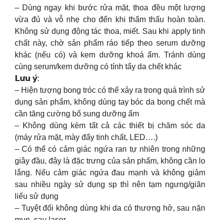
– Dùng ngay khi bước rửa mặt, thoa đều một lượng
vừa đủ và vỗ nhẹ cho đến khi thẩm thấu hoàn toàn.
Không sử dụng động tác thoa, miết. Sau khi apply tinh
chất này, chờ sản phẩm ráo tiếp theo serum dưỡng
khác (nếu có) và kem dưỡng khoá ẩm. Tránh dùng
cùng serum/kem dưỡng có tính tẩy da chết khác
𝗟𝘂̛𝘂 𝘆́:
– Hiện tượng bong tróc có thể xảy ra trong quá trình sử
dụng sản phẩm, không dùng tay bóc da bong chết mà
cần tăng cường bổ sung dưỡng ẩm
– Không dùng kèm tất cả các thiết bị chăm sóc da
(máy rửa mặt, mày đẩy tinh chất, LED….)
– Có thể có cảm giác ngứa ran tự nhiên trong những
giây đầu, đây là đặc trưng của sản phẩm, không cần lo
lắng. Nếu cảm giác ngứa đau mạnh và không giảm
sau nhiều ngày sử dụng sp thì nên tạm ngưng/giãn
liểu sử dụng
– Tuyệt đối không dùng khi da có thương hở, sau nặn
mụn, sau laser…