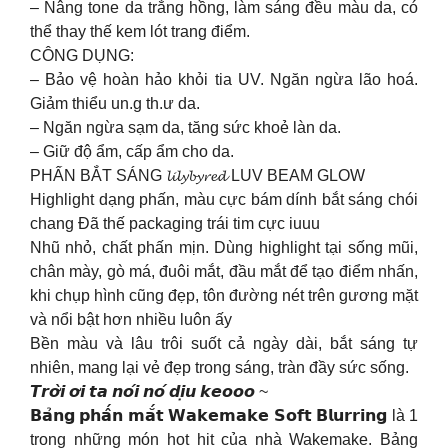
– Nâng tone da trắng hồng, làm sáng đều màu da, có
thể thay thế kem lót trang điểm.
CÔNG DỤNG:
– Bảo vệ hoàn hảo khỏi tia UV. Ngăn ngừa lão hoá.
Giảm thiểu un.g th.ư da.
– Ngăn ngừa sạm da, tăng sức khoẻ làn da.
– Giữ độ ẩm, cấp ẩm cho da.
PHẤN BẮT SÁNG 𝓵𝓲𝓵𝔂𝓫𝔂𝓻𝓮𝓭 LUV BEAM GLOW
Highlight dạng phấn, màu cực bám dính bắt sáng chói
chang Đã thế packaging trái tim cực iuuu
Nhũ nhỏ, chất phấn mịn. Dùng highlight tại sống mũi,
chân mày, gò má, đuôi mắt, đầu mắt để tạo điểm nhấn,
khi chụp hình cũng đẹp, tôn đường nét trên gương mặt
và nổi bật hơn nhiều luôn ấy
Bền màu và lâu trôi suốt cả ngày dài, bắt sáng tự
nhiên, mang lại vẻ đẹp trong sáng, tràn đầy sức sống.
𝙏𝙧𝙤̛̀𝙞 𝙤̛𝙞 𝙩𝙖 𝙣𝙤́𝙞 𝙣𝙤́ 𝙙𝙞̣𝙪 𝙠𝙚𝙤𝙤𝙤 ~
𝗕𝗮̉𝗻𝗴 𝗽𝗵𝗮̂́𝗻 𝗺𝗮̆́𝘁 𝗪𝗮𝗸𝗲𝗺𝗮𝗸𝗲 𝗦𝗼𝗳𝘁 𝗕𝗹𝘂𝗿𝗿𝗶𝗻𝗴 là 1
trong những món hot hit của nhà Wakemake. Bảng