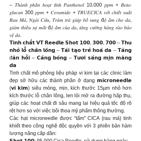
– 𝑇ℎ𝑎̀𝑛ℎ 𝑝ℎ𝑎̂̀𝑛 ℎ𝑜𝑎̣𝑡 𝑡𝑖́𝑛ℎ 𝑃𝑎𝑛𝑡ℎ𝑒𝑛𝑜𝑙 10.000 𝑝𝑝𝑚 + 𝐵𝑒𝑡𝑎-
𝑔𝑙𝑢𝑐𝑎𝑛 300 𝑝𝑝𝑚 + 𝐶𝑒𝑟𝑎𝑚𝑖𝑑𝑒 + 𝑇𝑅𝑈𝐸𝐶𝐼𝐶𝐴 𝑣𝑜̛́𝑖 𝑐ℎ𝑖𝑒̂́𝑡 𝑥𝑢𝑎̂́𝑡
𝑅𝑎𝑢 𝑀𝑎́, 𝑁𝑔𝑎̉𝑖 𝐶𝑢̛́𝑢, 𝑇𝑟𝑎̀𝑚 𝑡𝑟𝑎̀ 𝑔𝑖𝑢́𝑝 𝑏𝑜̂̉ 𝑠𝑢𝑛𝑔 đ𝑜̣̂ 𝑎̂̉𝑚 𝑐ℎ𝑜 𝑑𝑎,
𝑔𝑖𝑎̉𝑚 𝑡ℎ𝑖𝑒̂̉𝑢 𝑠𝑢̛̣ 𝑚𝑎̂́𝑡 đ𝑜̣̂ 𝑎̂̉𝑚 𝑐𝑢̉𝑎 𝑑𝑎, 𝑡𝑎̆𝑛𝑔 𝑐𝑢̛𝑜̛̀𝑛𝑔 ℎ𝑎̀𝑛𝑔 𝑟𝑎̀𝑜 𝑏𝑎̉𝑜
𝑣𝑒̣̂ 𝑑𝑎.
𝗧𝗶𝗻𝗵 𝗰𝗵𝗮̂́𝘁 𝗩𝗧 𝗥𝗲𝗲𝗱𝗹𝗲 𝗦𝗵𝗼𝘁 𝟭𝟬𝟬, 𝟯𝟬𝟬, 𝟳𝟬𝟬 – 𝗧𝗵𝘂
𝗻𝗵𝗼̉ 𝗹𝗼̂̃ 𝗰𝗵𝗮̂𝗻 𝗹𝗼̂𝗻𝗴 – 𝗧𝗮́𝗶 𝘁𝗮̣𝗼 𝘁𝗿𝗲̉ 𝗵𝗼𝗮́ 𝗱𝗮 – 𝗧𝗮̆𝗻𝗴
đ𝗮̀𝗻 𝗵𝗼̂̀𝗶 – 𝗖𝗮̆𝗻𝗴 𝗯𝗼́𝗻𝗴 – 𝗧𝘂̛𝗼̛𝗶 𝘀𝗮́𝗻𝗴 𝗺𝗶̣𝗻 𝗺𝗮̀𝗻𝗴
𝗱𝗮
Tinh chất mô phỏng liệu pháp vi kim tại các clinic làm
đẹp sở hữu các thành phần ở dạng 𝗺𝗶𝗰𝗿𝗼𝗻𝗲𝗲𝗱𝗹𝗲
(𝘃𝗶 𝗸𝗶𝗺) siêu mỏng, mịn, kích thước 15µm nhỏ hơn
kích thước lỗ chân lông, len lỏi mở ra đường hấp thụ,
giúp các hoạt chất đi sâu mang lại hiệu quả tốc độ rõ
rệt hơn so với việc bôi thoa mỹ phẩm thông thường.
Các hạt microneedle được “tẩm” CICA (rau má) tinh
khiết theo công nghệ độc quyền với 3 phiên bản hàm
lượng nâng cấp dần:
𝗦𝗵𝗼𝘁 𝟭𝟬𝟬: 95,000 Cica Reedle, sử dụng hàng ngày