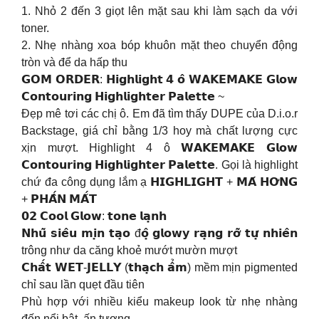
1. Nhỏ 2 đến 3 giọt lên mặt sau khi làm sạch da với
toner.
2. Nhẹ nhàng xoa bóp khuôn mặt theo chuyển động
tròn và để da hấp thu
𝗚𝗢𝗠 𝗢𝗥𝗗𝗘𝗥: 𝗛𝗶𝗴𝗵𝗹𝗶𝗴𝗵𝘁 𝟰 𝗼̂ 𝗪𝗔𝗞𝗘𝗠𝗔𝗞𝗘 𝗚𝗹𝗼𝘄
𝗖𝗼𝗻𝘁𝗼𝘂𝗿𝗶𝗻𝗴 𝗛𝗶𝗴𝗵𝗹𝗶𝗴𝗵𝘁𝗲𝗿 𝗣𝗮𝗹𝗲𝘁𝘁𝗲 ~
Đẹp mê tơi các chị ô. Em đã tìm thấy DUPE của D.i.o.r
Backstage, giá chỉ bằng 1/3 hoy mà chất lượng cực
xịn mượt. Highlight 4 ô 𝗪𝗔𝗞𝗘𝗠𝗔𝗞𝗘 𝗚𝗹𝗼𝘄
𝗖𝗼𝗻𝘁𝗼𝘂𝗿𝗶𝗻𝗴 𝗛𝗶𝗴𝗵𝗹𝗶𝗴𝗵𝘁𝗲𝗿 𝗣𝗮𝗹𝗲𝘁𝘁𝗲. Gọi là highlight
chứ đa công dụng lắm ạ 𝗛𝗜𝗚𝗛𝗟𝗜𝗚𝗛𝗧 + 𝗠𝗔́ 𝗛𝗢̛𝗡𝗚
+ 𝗣𝗛𝗔̂́𝗡 𝗠𝗔̆́𝗧
𝟬𝟮 𝗖𝗼𝗼𝗹 𝗚𝗹𝗼𝘄: 𝘁𝗼𝗻𝗲 𝗹𝗮̣𝗻𝗵
𝗡𝗵𝘂̃ 𝘀𝗶𝗲̂𝘂 𝗺𝗶̣𝗻 𝘁𝗮̣𝗼 đ𝗼̣̂ 𝗴𝗹𝗼𝘄𝘆 𝗿𝗮̣𝗻𝗴 𝗿𝗼̛̃ 𝘁𝘂̛̣ 𝗻𝗵𝗶𝗲̂𝗻
trông như da căng khoẻ mướt mườn mượt
𝗖𝗵𝗮̂́𝘁 𝗪𝗘𝗧-𝗝𝗘𝗟𝗟𝗬 (𝘁𝗵𝗮̣𝗰𝗵 𝗮̂̉𝗺) mềm mịn pigmented
chỉ sau lần quẹt đầu tiên
Phù hợp với nhiều kiểu makeup look từ nhẹ nhàng
đến nổi bật, ấn tượng