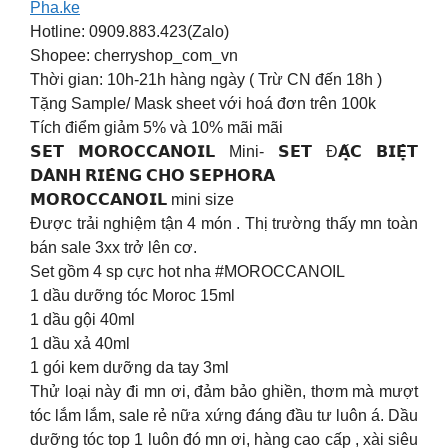
Pha.ke
Hotline: 0909.883.423(Zalo)
Shopee: cherryshop_com_vn
Thời gian: 10h-21h hàng ngày ( Trừ CN đến 18h )
Tặng Sample/ Mask sheet với hoá đơn trên 100k
Tích điểm giảm 5% và 10% mãi mãi
𝗦𝗘𝗧 𝗠𝗢𝗥𝗢𝗖𝗖𝗔𝗡𝗢𝗜𝗟 Mini- 𝗦𝗘𝗧 Đ𝗔̣̆𝗖 𝗕𝗜𝗘̣̂𝗧
𝗗𝗔̀𝗡𝗛 𝗥𝗜𝗘̂𝗡𝗚 𝗖𝗛𝗢 𝗦𝗘𝗣𝗛𝗢𝗥𝗔
𝗠𝗢𝗥𝗢𝗖𝗖𝗔𝗡𝗢𝗜𝗟 mini size
Được trải nghiệm tận 4 món . Thị trường thấy mn toàn
bán sale 3xx trở lên cơ.
Set gồm 4 sp cực hot nha #MOROCCANOIL
1 dầu dưỡng tóc Moroc 15ml
1 dầu gội 40ml
1 dầu xả 40ml
1 gói kem dưỡng da tay 3ml
Thử loại này đi mn ơi, đảm bảo ghiền, thơm mà mượt
tóc lắm lắm, sale rẻ nữa xứng đáng đầu tư luôn á. Dầu
dưỡng tóc top 1 luôn đó mn ơi, hàng cao cấp , xài siêu