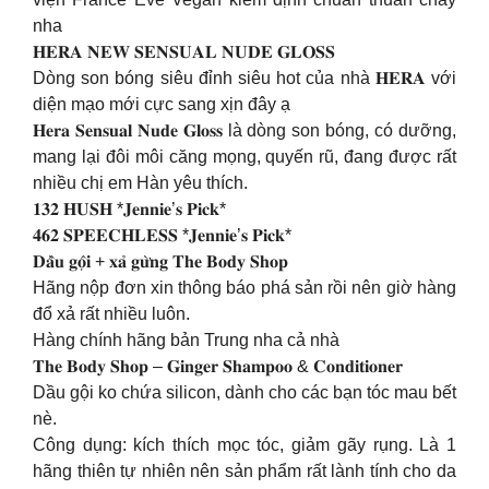
nha
𝐇𝐄𝐑𝐀 𝐍𝐄𝐖 𝐒𝐄𝐍𝐒𝐔𝐀𝐋 𝐍𝐔𝐃𝐄 𝐆𝐋𝐎𝐒𝐒
Dòng son bóng siêu đỉnh siêu hot của nhà 𝐇𝐄𝐑𝐀 với
diện mạo mới cực sang xịn đây ạ
𝐇𝐞𝐫𝐚 𝐒𝐞𝐧𝐬𝐮𝐚𝐥 𝐍𝐮𝐝𝐞 𝐆𝐥𝐨𝐬𝐬 là dòng son bóng, có dưỡng,
mang lại đôi môi căng mọng, quyến rũ, đang được rất
nhiều chị em Hàn yêu thích.
𝟏𝟑𝟐 𝐇𝐔𝐒𝐇 *𝐉𝐞𝐧𝐧𝐢𝐞’𝐬 𝐏𝐢𝐜𝐤*
𝟒𝟔𝟐 𝐒𝐏𝐄𝐄𝐂𝐇𝐋𝐄𝐒𝐒 *𝐉𝐞𝐧𝐧𝐢𝐞’𝐬 𝐏𝐢𝐜𝐤*
𝐃𝐚̂̀𝐮 𝐠𝐨̣̂𝐢 + 𝐱𝐚̉ 𝐠𝐮̛̀𝐧𝐠 𝐓𝐡𝐞 𝐁𝐨𝐝𝐲 𝐒𝐡𝐨𝐩
Hãng nộp đơn xin thông báo phá sản rồi nên giờ hàng
đổ xả rất nhiều luôn.
Hàng chính hãng bản Trung nha cả nhà
𝐓𝐡𝐞 𝐁𝐨𝐝𝐲 𝐒𝐡𝐨𝐩 – 𝐆𝐢𝐧𝐠𝐞𝐫 𝐒𝐡𝐚𝐦𝐩𝐨𝐨 & 𝐂𝐨𝐧𝐝𝐢𝐭𝐢𝐨𝐧𝐞𝐫
Dầu gội ko chứa silicon, dành cho các bạn tóc mau bết
nè.
Công dụng: kích thích mọc tóc, giảm gãy rụng. Là 1
hãng thiên tự nhiên nên sản phẩm rất lành tính cho da