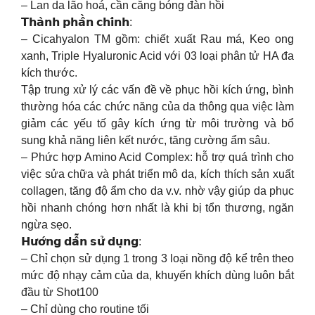
– Lan da lão hoá, cần căng bóng đàn hồi
𝗧𝗵𝗮̀𝗻𝗵 𝗽𝗵𝗮̂̀𝗻 𝗰𝗵𝗶́𝗻𝗵:
– Cicahyalon TM gồm: chiết xuất Rau má, Keo ong
xanh, Triple Hyaluronic Acid với 03 loại phân tử HA đa
kích thước.
Tập trung xử lý các vấn đề về phục hồi kích ứng, bình
thường hóa các chức năng của da thông qua việc làm
giảm các yếu tố gây kích ứng từ môi trường và bổ
sung khả năng liên kết nước, tăng cường ẩm sâu.
– Phức hợp Amino Acid Complex: hỗ trợ quá trình cho
việc sửa chữa và phát triển mô da, kích thích sản xuất
collagen, tăng độ ẩm cho da v.v. nhờ vậy giúp da phục
hồi nhanh chóng hơn nhất là khi bị tổn thương, ngăn
ngừa sẹo.
𝗛𝘂̛𝗼̛́𝗻𝗴 𝗱𝗮̂̃𝗻 𝘀𝘂̛̉ 𝗱𝘂̣𝗻𝗴:
– Chỉ chọn sử dụng 1 trong 3 loại nồng độ kể trên theo
mức độ nhạy cảm của da, khuyến khích dùng luôn bắt
đầu từ Shot100
– Chỉ dùng cho routine tối