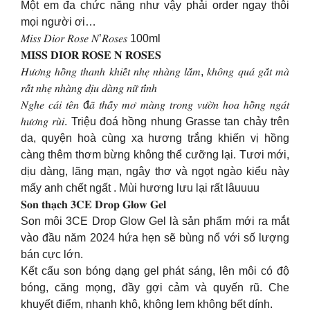
Một em đa chức năng như vậy phải order ngay thôi
mọi người ơi…
𝑀𝑖𝑠𝑠 𝐷𝑖𝑜𝑟 𝑅𝑜𝑠𝑒 𝑁’𝑅𝑜𝑠𝑒𝑠 100ml
𝐌𝐈𝐒𝐒 𝐃𝐈𝐎𝐑 𝐑𝐎𝐒𝐄 𝐍 𝐑𝐎𝐒𝐄𝐒
𝐻𝑢̛𝑜̛𝑛𝑔 ℎ𝑜̂̀𝑛𝑔 𝑡ℎ𝑎𝑛ℎ 𝑘ℎ𝑖𝑒̂́𝑡 𝑛ℎ𝑒̣ 𝑛ℎ𝑎̀𝑛𝑔 𝑙𝑎̆́𝑚, 𝑘ℎ𝑜̂𝑛𝑔 𝑞𝑢𝑎́ 𝑔𝑎̆́𝑡 𝑚𝑎̀
𝑟𝑎̂́𝑡 𝑛ℎ𝑒̣ 𝑛ℎ𝑎̀𝑛𝑔 𝑑𝑖̣𝑢 𝑑𝑎̀𝑛𝑔 𝑛𝑢̛̃ 𝑡𝑖́𝑛ℎ
𝑁𝑔ℎ𝑒 𝑐𝑎́𝑖 𝑡𝑒̂𝑛 đ𝑎̃ 𝑡ℎ𝑎̂́𝑦 𝑚𝑜̛ 𝑚𝑎̀𝑛𝑔 𝑡𝑟𝑜𝑛𝑔 𝑣𝑢̛𝑜̛̀𝑛 ℎ𝑜𝑎 ℎ𝑜̂̀𝑛𝑔 𝑛𝑔𝑎́𝑡
ℎ𝑢̛𝑜̛𝑛𝑔 𝑟𝑢̀𝑖. Triệu đoá hồng nhung Grasse tan chảy trên
da, quyện hoà cùng xạ hương trắng khiến vị hồng
càng thêm thơm bừng không thể cưỡng lại. Tươi mới,
dịu dàng, lãng mạn, ngây thơ và ngọt ngào kiểu này
mấy anh chết ngất . Mùi hương lưu lại rất lâuuuu
𝐒𝐨𝐧 𝐭𝐡𝐚̣𝐜𝐡 𝟑𝐂𝐄 𝐃𝐫𝐨𝐩 𝐆𝐥𝐨𝐰 𝐆𝐞𝐥
Son môi 3CE Drop Glow Gel là sản phẩm mới ra mắt
vào đầu năm 2024 hứa hẹn sẽ bùng nổ với số lượng
bán cực lớn.
Kết cấu son bóng dạng gel phát sáng, lên môi có độ
bóng, căng mọng, đầy gợi cảm và quyến rũ. Che
khuyết điểm, nhanh khô, không lem không bết dính.