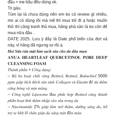
đầu + mẹ bầu đều dùng ok.
Trị gàu.
Túm lại là chưa dùng nên em ko có review gì nhiều,
mn ai có dùng rồi mà mê thì mua trữ đi ạ hoặc muốn
thử thì cũng tranh thủ mua, hãng phá sản là ko còn để
mua nữa đâu .
DATE 2025. Lưu ý đây là Date phổ biến của đợt xả
này, vì hãng đã ngưng sx rồi ạ.
𝑯𝒐𝒕 𝑺𝒖̛̃𝒂 𝒓𝒖̛̉𝒂 𝒎𝒂̣̆𝒕 𝒍𝒂̀𝒎 𝒔𝒂̣𝒄𝒉 𝒔𝒂̂𝒖 𝒄𝒉𝒐 𝒅𝒂 𝒅𝒂̂̀𝒖 𝒎𝒖̣𝒏
𝐀𝐍𝐔𝐀 𝐇𝐄𝐀𝐑𝐓𝐋𝐄𝐀𝐅 𝐐𝐔𝐄𝐑𝐂𝐄𝐓𝐈𝐍𝐎𝐋 𝐏𝐎𝐑𝐄 𝐃𝐄𝐄𝐏
𝐂𝐋𝐄𝐀𝐍𝐒𝐈𝐍𝐆 𝐅𝐎𝐀𝐌
𝑇ℎ𝑎̀𝑛ℎ 𝑝ℎ𝑎̂̀𝑛 + 𝐶𝑜̂𝑛𝑔 𝑑𝑢̣𝑛𝑔:
– 𝐵𝑜̣̂ 𝑏𝑎 ℎ𝑜𝑎̣𝑡 𝑐ℎ𝑎̂́𝑡 𝑣𝑎̀𝑛𝑔 𝑅𝑒𝑡𝑖𝑛𝑜𝑙, 𝑅𝑒𝑡𝑖𝑛𝑎𝑙, 𝐵𝑎𝑘𝑢𝑐ℎ𝑖𝑜𝑙 5000
𝑝𝑝𝑚 𝑔𝑖𝑢́𝑝 𝑘𝑖́𝑐ℎ 𝑡ℎ𝑖́𝑐ℎ 𝑠𝑎̉𝑛 𝑠𝑖𝑛ℎ 𝐶𝑜𝑙𝑙𝑎𝑔𝑒𝑛 𝑣𝑎̀ 𝐸𝑙𝑎𝑠𝑡𝑖𝑛 đ𝑒̂̉ 𝑑𝑎 𝑡ℎ𝑒̂𝑚
𝑐𝑎̆𝑛𝑔 𝑏𝑜́𝑛𝑔 𝑣𝑎̀ 𝑚𝑖̣𝑛 𝑚𝑎̀𝑛𝑔
– 𝐶𝑜̂𝑛𝑔 𝑛𝑔ℎ𝑒̣̂ 𝐿𝑖𝑝𝑜𝑠𝑜𝑚𝑒 đ𝑢̛𝑎 𝑝ℎ𝑢̛́𝑐 ℎ𝑜̛̣𝑝 𝑅𝑒𝑡𝑖𝑛𝑜𝑙 𝑐𝑢̀𝑛𝑔 𝑡ℎ𝑎̀𝑛ℎ
𝑝ℎ𝑎̂̀𝑛 ℎ𝑜𝑎̣𝑡 𝑡𝑖́𝑛ℎ 𝑡ℎ𝑎̂𝑚 𝑛ℎ𝑎̣̂𝑝 𝑣𝑎̀𝑜 𝑠𝑎̂𝑢 𝑡𝑟𝑜𝑛𝑔 𝑑𝑎
– 𝑁𝑖𝑎𝑐𝑖𝑛𝑎𝑚𝑖𝑑𝑒 2% 𝑔𝑖𝑢́𝑝 𝑙𝑎̀𝑚 𝑚𝑜̛̀ 𝑡ℎ𝑎̂𝑚, 𝑑𝑢̛𝑜̛̃𝑛𝑔 𝑠𝑎́𝑛𝑔 𝑑𝑎, ℎ𝑜̂̃
𝑡𝑟𝑜̛̣ 𝑠𝑒 𝑘ℎ𝑖́𝑡 𝑙𝑜̂̃ 𝑐ℎ𝑎̂𝑛 𝑔𝑖𝑢́𝑝 𝑑𝑎 𝑠𝑎́𝑛𝑔 𝑚𝑖̣𝑛 đ𝑒̂̀𝑢 𝑚𝑎̀𝑢