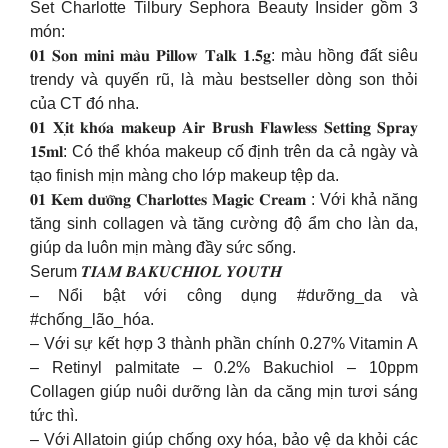
Set Charlotte Tilbury Sephora Beauty Insider gồm 3
món:
𝟎𝟏 𝐒𝐨𝐧 𝐦𝐢𝐧𝐢 𝐦𝐚̀𝐮 𝐏𝐢𝐥𝐥𝐨𝐰 𝐓𝐚𝐥𝐤 𝟏.𝟓𝐠: màu hồng đất siêu
trendy và quyến rũ, là màu bestseller dòng son thỏi
của CT đó nha.
𝟎𝟏 𝐗𝐢̣𝐭 𝐤𝐡𝐨́𝐚 𝐦𝐚𝐤𝐞𝐮𝐩 𝐀𝐢𝐫 𝐁𝐫𝐮𝐬𝐡 𝐅𝐥𝐚𝐰𝐥𝐞𝐬𝐬 𝐒𝐞𝐭𝐭𝐢𝐧𝐠 𝐒𝐩𝐫𝐚𝐲
𝟏𝟓𝐦𝐥: Có thể khóa makeup cố định trên da cả ngày và
tạo finish mịn màng cho lớp makeup tệp da.
𝟎𝟏 𝐊𝐞𝐦 𝐝𝐮̛𝐨̛̃𝐧𝐠 𝐂𝐡𝐚𝐫𝐥𝐨𝐭𝐭𝐞𝐬 𝐌𝐚𝐠𝐢𝐜 𝐂𝐫𝐞𝐚𝐦 : Với khả năng
tăng sinh collagen và tăng cường độ ẩm cho làn da,
giúp da luôn mịn màng đầy sức sống.
Serum 𝑻𝑰𝑨𝑴 𝑩𝑨𝑲𝑼𝑪𝑯𝑰𝑶𝑳 𝒀𝑶𝑼𝑻𝑯
– Nổi bật với công dụng #dưỡng_da và
#chống_lão_hóa.
– Với sự kết hợp 3 thành phần chính 0.27% Vitamin A
– Retinyl palmitate – 0.2% Bakuchiol – 10ppm
Collagen giúp nuôi dưỡng làn da căng mịn tươi sáng
tức thì.
– Với Allatoin giúp chống oxy hóa, bảo vệ da khỏi các