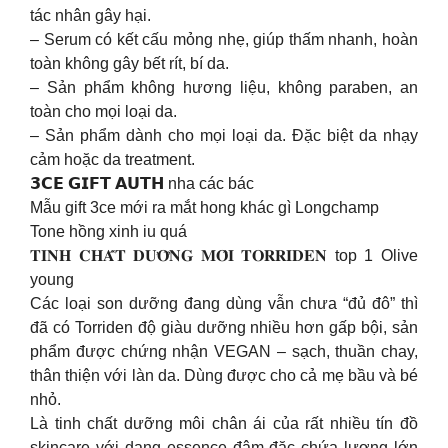
tác nhân gây hại.
– Serum có kết cấu mỏng nhẹ, giúp thấm nhanh, hoàn
toàn không gây bết rít, bí da.
– Sản phẩm không hương liệu, không paraben, an
toàn cho mọi loại da.
– Sản phẩm dành cho mọi loại da. Đặc biệt da nhạy
cảm hoặc da treatment.
𝟯𝗖𝗘 𝗚𝗜𝗙𝗧 𝗔𝗨𝗧𝗛 nha các bác
Mẫu gift 3ce mới ra mắt hong khác gì Longchamp
Tone hồng xinh iu quá
𝐓𝐈𝐍𝐇 𝐂𝐇𝐀̂́𝐓 𝐃𝐔̛𝐎̛̃𝐍𝐆 𝐌𝐎̂𝐈 𝐓𝐎𝐑𝐑𝐈𝐃𝐄𝐍 top 1 Olive
young
Các loại son dưỡng đang dùng vẫn chưa “đủ đô” thì
đã có Torriden độ giàu dưỡng nhiều hơn gấp bội, sản
phẩm được chứng nhận VEGAN – sạch, thuần chay,
thân thiện với làn da. Dùng được cho cả mẹ bầu và bé
nhỏ.
Là tinh chất dưỡng môi chân ái của rất nhiều tín đồ
skincare với dạng essence đậm đặc chứa lượng lớn