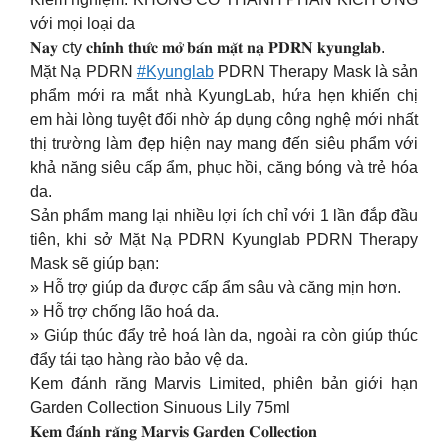
với mọi loại da
𝐍𝐚𝐲 cty 𝐜𝐡𝐢́𝐧𝐡 𝐭𝐡𝐮̛́𝐜 𝐦𝐨̛̉ 𝐛𝐚́𝐧 𝐦𝐚̣̆𝐭 𝐧𝐚̣ 𝐏𝐃𝐑𝐍 𝐤𝐲𝐮𝐧𝐠𝐥𝐚𝐛.
Mặt Nạ PDRN
#Kyunglab
PDRN Therapy Mask là sản
phẩm mới ra mắt nhà KyungLab, hứa hẹn khiến chị
em hài lòng tuyệt đối nhờ áp dụng công nghệ mới nhất
thị trường làm đẹp hiện nay mang đến siêu phẩm với
khả năng siêu cấp ẩm, phục hồi, căng bóng và trẻ hóa
da.
Sản phẩm mang lại nhiều lợi ích chỉ với 1 lần đắp đầu
tiên, khi sở Mặt Nạ PDRN Kyunglab PDRN Therapy
Mask sẽ giúp bạn:
» Hỗ trợ giúp da được cấp ẩm sâu và căng mịn hơn.
» Hỗ trợ chống lão hoá da.
» Giúp thúc đẩy trẻ hoá làn da, ngoài ra còn giúp thúc
đẩy tái tạo hàng rào bảo vệ da.
Kem đánh răng Marvis Limited, phiên bản giới hạn
Garden Collection Sinuous Lily 75ml
𝐊𝐞𝐦 đ𝐚́𝐧𝐡 𝐫𝐚̆𝐧𝐠 𝐌𝐚𝐫𝐯𝐢𝐬 𝐆𝐚𝐫𝐝𝐞𝐧 𝐂𝐨𝐥𝐥𝐞𝐜𝐭𝐢𝐨𝐧