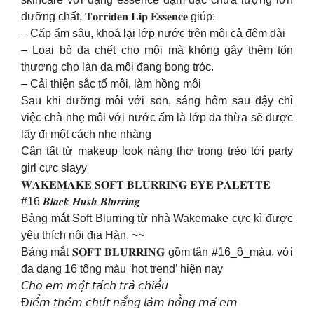
dưỡng chất, 𝐓𝐨𝐫𝐫𝐢𝐝𝐞𝐧 𝐋𝐢𝐩 𝐄𝐬𝐬𝐞𝐧𝐜𝐞 giúp:
– Cấp ẩm sâu, khoá lại lớp nước trên môi cả đêm dài
– Loại bỏ da chết cho môi mà không gây thêm tổn
thương cho làn da môi đang bong tróc.
– Cải thiện sắc tố môi, làm hồng môi
Sau khi dưỡng môi với son, sáng hôm sau dậy chỉ
việc chà nhẹ môi với nước ấm là lớp da thừa sẽ được
lấy đi một cách nhẹ nhàng
Cân tất từ makeup look nàng thơ trong trẻo tới party
girl cực slayy
𝐖𝐀𝐊𝐄𝐌𝐀𝐊𝐄 𝐒𝐎𝐅𝐓 𝐁𝐋𝐔𝐑𝐑𝐈𝐍𝐆 𝐄𝐘𝐄 𝐏𝐀𝐋𝐄𝐓𝐓𝐄
#16 𝑩𝒍𝒂𝒄𝒌 𝑯𝒖𝒔𝒉 𝑩𝒍𝒖𝒓𝒓𝒊𝒏𝒈
Bảng mắt Soft Blurring từ nhà Wakemake cực kì được
yêu thích nội địa Hàn, ~~
Bảng mắt 𝐒𝐎𝐅𝐓 𝐁𝐋𝐔𝐑𝐑𝐈𝐍𝐆 gồm tận #16_ô_màu, với
đa dạng 16 tông màu ‘hot trend’ hiện nay
𝘊𝘩𝘰 𝘦𝘮 𝘮𝘰̣̂𝘵 𝘵𝘢́𝘤𝘩 𝘵𝘳𝘢̀ 𝘤𝘩𝘪𝘦̂̀𝘶
Đ𝘪𝘦̂̉𝘮 𝘵𝘩𝘦̂𝘮 𝘤𝘩𝘶́𝘵 𝘯𝘢̆́𝘯𝘨 𝘭𝘢̀𝘮 𝘩𝘰̂̀𝘯𝘨 𝘮𝘢́ 𝘦𝘮