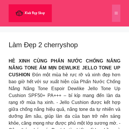
Chuyển
đến
Menu
nội
dung
Làm Đẹp 2 cherryshop
HÈ XINH CÙNG PHẤN NƯỚC CHỐNG NẮNG
NÂNG TONE ẨM MỊN DEWLIKE JELLO TONE UP
CUSHION
Đón một mùa hè rực rỡ và xinh đẹp hơn
bao giờ hết với sự xuất hiện của Phấn Nước Chống
Nắng Nâng Tone Espoir Dewlike Jello Tone Up
Cushion SPF50+ PA+++ – bí kíp mang đến làn da
rạng rỡ mùa hạ xinh. ​- Jello Cushion được kết hợp
giữa chống nắng hiệu quả, nâng tone da tự nhiên và
dưỡng ẩm sâu, giúp làn da của bạn trở nên sáng
khỏe, căng mọng như được phủ một lớp sương mờ. ​-