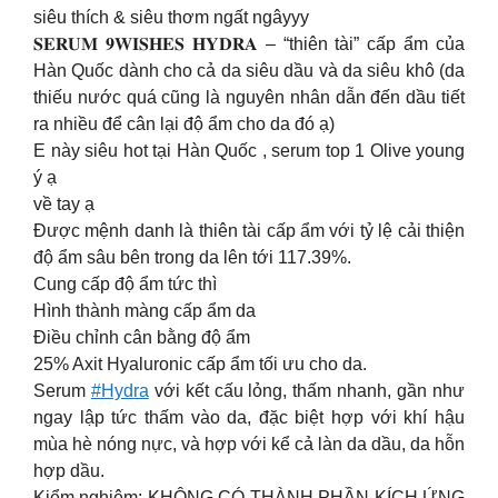
siêu thích & siêu thơm ngất ngâyyy
𝐒𝐄𝐑𝐔𝐌 𝟗𝐖𝐈𝐒𝐇𝐄𝐒 𝐇𝐘𝐃𝐑𝐀 – “thiên tài” cấp ẩm của
Hàn Quốc dành cho cả da siêu dầu và da siêu khô (da
thiếu nước quá cũng là nguyên nhân dẫn đến dầu tiết
ra nhiều để cân lại độ ẩm cho da đó ạ)
E này siêu hot tại Hàn Quốc , serum top 1 Olive young
ý ạ
về tay ạ
Được mệnh danh là thiên tài cấp ẩm với tỷ lệ cải thiện
độ ẩm sâu bên trong da lên tới 117.39%.
Cung cấp độ ẩm tức thì
Hình thành màng cấp ẩm da
Điều chỉnh cân bằng độ ẩm
25% Axit Hyaluronic cấp ẩm tối ưu cho da.
Serum
#Hydra
với kết cấu lỏng, thấm nhanh, gần như
ngay lập tức thấm vào da, đặc biệt hợp với khí hậu
mùa hè nóng nực, và hợp với kể cả làn da dầu, da hỗn
hợp dầu.
Kiểm nghiệm: KHÔNG CÓ THÀNH PHẦN KÍCH ỨNG