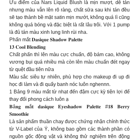
Ưu điểm của Nars Liquid Blush là mịn mượt, dễ tán
nhưng màu vẫn lên rõ ràng, chất sữa sau khi tán đều
sẽ tạo thành bề mặt satin mịn mướt, không quá lì cũng
không quá bóng và đặc biệt là rất lâu trôi. Với 1 pump
là đủ tán màu xinh lung linh rùi nha.
Phấn mắt 𝐃𝐚𝐬𝐢𝐪𝐮𝐞 𝐒𝐡𝐚𝐝𝐨𝐰 𝐏𝐚𝐥𝐞𝐭𝐭𝐞
𝟏𝟑 𝐂𝐨𝐨𝐥 𝐁𝐥𝐞𝐧𝐝𝐢𝐧𝐠
Chất phấn thì lên màu cực chuẩn, độ bám cao, không
vương bụi quá nhiều mà còn lên màu chuẩn đét ngay
từ quệt đầu tiên nữa
Màu sắc siêu tự nhiên, phù hợp cho makeup đi up đi
học đi làm và đi quẩy banh nóc luôn nghennn.
1 Bảng 9 màu mắt từ nhạt đến đậm cực kỳ tiện lợi để
thay đổi phong cách luôn ạ
𝐁ả𝐧𝐠 𝐦ắ𝐭 𝐝𝐚𝐬𝐢𝐪𝐮𝐞 𝐄𝐲𝐞𝐬𝐡𝐚𝐝𝐨𝐰 𝐏𝐚𝐥𝐞𝐭𝐭𝐞 #𝟏𝟖 𝐁𝐞𝐫𝐫𝐲
𝐒𝐦𝐨𝐨𝐭𝐡𝐢𝐞
Là sản phẩm thuần chay được chứng nhận chính thức
từ V-Label của Ý, không bao gồm các thành phần có
nguồn gốc động vật và không thử nghiệm trên động