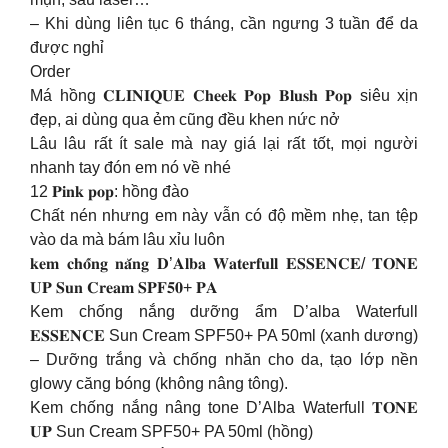
– Khi dùng liên tục 6 tháng, cần ngưng 3 tuần để da
được nghỉ
Order
Má hồng 𝐂𝐋𝐈𝐍𝐈𝐐𝐔𝐄 𝐂𝐡𝐞𝐞𝐤 𝐏𝐨𝐩 𝐁𝐥𝐮𝐬𝐡 𝐏𝐨𝐩 siêu xịn
đẹp, ai dùng qua ẻm cũng đều khen nức nở
Lâu lâu rất ít sale mà nay giá lại rất tốt, mọi người
nhanh tay đón em nó về nhé
12 𝐏𝐢𝐧𝐤 𝐩𝐨𝐩: hồng đào
Chất nén nhưng em này vẫn có độ mềm nhẹ, tan tệp
vào da mà bám lâu xỉu luôn
𝐤𝐞𝐦 𝐜𝐡𝐨̂́𝐧𝐠 𝐧𝐚̆́𝐧𝐠 𝐃’𝐀𝐥𝐛𝐚 𝐖𝐚𝐭𝐞𝐫𝐟𝐮𝐥𝐥 𝐄𝐒𝐒𝐄𝐍𝐂𝐄/ 𝐓𝐎𝐍𝐄
𝐔𝐏 𝐒𝐮𝐧 𝐂𝐫𝐞𝐚𝐦 𝐒𝐏𝐅𝟓𝟎+ 𝐏𝐀
Kem chống nắng dưỡng ẩm D’alba Waterfull
𝐄𝐒𝐒𝐄𝐍𝐂𝐄 Sun Cream SPF50+ PA 50ml (xanh dương)
– Dưỡng trắng và chống nhăn cho da, tạo lớp nền
glowy căng bóng (không nâng tông).
Kem chống nắng nâng tone D’Alba Waterfull 𝐓𝐎𝐍𝐄
𝐔𝐏 Sun Cream SPF50+ PA 50ml (hồng)