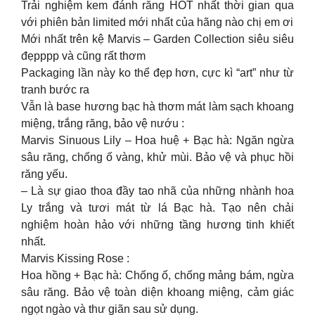
Trải nghiệm kem đánh răng HOT nhất thời gian qua
với phiên bản limited mới nhất của hãng nào chị em ơi
Mới nhất trên kệ Marvis – Garden Collection siêu siêu
đẹpppp và cũng rất thơm
Packaging lần này ko thể đẹp hơn, cực kì “art” như từ
tranh bước ra
Vẫn là base hương bạc hà thơm mát làm sạch khoang
miệng, trắng răng, bảo vệ nướu :
Marvis Sinuous Lily – Hoa huệ + Bạc hà: Ngăn ngừa
sâu răng, chống ố vàng, khử mùi. Bảo vệ và phục hồi
răng yếu.
– Là sự giao thoa đầy tao nhã của những nhành hoa
Ly trắng và tươi mát từ lá Bạc hà. Tạo nên chải
nghiệm hoàn hảo với những tầng hương tinh khiết
nhất.
Marvis Kissing Rose :
Hoa hồng + Bạc hà: Chống ố, chống mảng bám, ngừa
sâu răng. Bảo vệ toàn diện khoang miệng, cảm giác
ngọt ngào và thư giãn sau sử dụng.