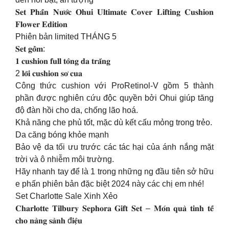
𝐒𝐞𝐭 𝐏𝐡𝐚̂́𝐧 𝐍𝐮̛𝐨̛́𝐜 𝐎𝐡𝐮𝐢 𝐔𝐥𝐭𝐢𝐦𝐚𝐭𝐞 𝐂𝐨𝐯𝐞𝐫 𝐋𝐢𝐟𝐭𝐢𝐧𝐠 𝐂𝐮𝐬𝐡𝐢𝐨𝐧
𝐅𝐥𝐨𝐰𝐞𝐫 𝐄𝐝𝐢𝐭𝐢𝐨𝐧
Phiên bản limited THÁNG 5
𝐒𝐞𝐭 𝐠𝐨̂̀𝐦:
𝟏 𝐜𝐮𝐬𝐡𝐢𝐨𝐧 𝐟𝐮𝐥𝐥 𝐭𝐨̂𝐧𝐠 𝐝𝐚 𝐭𝐫𝐚̆́𝐧𝐠
2 𝐥𝐨̃𝐢 𝐜𝐮𝐬𝐡𝐢𝐨𝐧 𝐬𝐨̛ 𝐜𝐮𝐚
Công thức cushion với ProRetinol-V gồm 5 thành
phần được nghiên cứu độc quyền bởi Ohui giúp tăng
độ đàn hồi cho da, chống lão hoá.
Khả năng che phủ tốt, mặc dù kết cấu mỏng trong trẻo.
​Da căng bóng khỏe mạnh
Bảo vệ da tối ưu trước các tác hại của ánh nắng mặt
trời và ô nhiễm môi trường.
Hãy nhanh tay để là 1 trong những ng đầu tiên sở hữu
e phấn phiên bản đặc biệt 2024 này các chị em nhé!
Set Charlotte Sale Xinh Xẻo
𝐂𝐡𝐚𝐫𝐥𝐨𝐭𝐭𝐞 𝐓𝐢𝐥𝐛𝐮𝐫𝐲 𝐒𝐞𝐩𝐡𝐨𝐫𝐚 𝐆𝐢𝐟𝐭 𝐒𝐞𝐭 – 𝐌𝐨́𝐧 𝐪𝐮𝐚̀ 𝐭𝐢𝐧𝐡 𝐭𝐞̂́
𝐜𝐡𝐨 𝐧𝐚̀𝐧𝐠 𝐬𝐚̀𝐧𝐡 đ𝐢𝐞̣̂𝐮