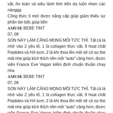
vật. An toàn và siêu lành tính trên da luôn nhen các
nànggg
Công thức lì mới được nâng cấp giúp giảm thiểu sự
phân tán bột, giúp bền
𝐀𝐌𝐔𝐒𝐄 BEBE TINT
07, 08
SON NÀY LÀM CĂNG MỌNG MÔI TỨC THÌ. Tất cả là
nhờ vào 2 yếu tố, 1 là collagen thực vật, 9 hoạt chất
Peptides và HA tươi. 2 là khi thoa lên môi sẽ có sự the
mát nhẹ giúp kích thích nền môi “auto” căng hơn, được
viện France Eve Vegan kiểm định chuẩn thuần chay
nha
𝐀𝐌𝐔𝐒𝐄 BEBE TINT
07, 08
SON NÀY LÀM CĂNG MỌNG MÔI TỨC THÌ. Tất cả là
nhờ vào 2 yếu tố, 1 là collagen thực vật, 9 hoạt chất
Peptides và HA tươi. 2 là khi thoa lên môi sẽ có sự the
mát nhẹ giúp kích thích nền môi “auto” căng hơn, được
viện France Eve Vegan kiểm định chuẩn thuần chay