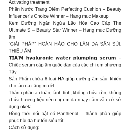
Activating treatment
Phấn Nước Trang Điểm Perfecting Cushion – Beauty
Influencer’s Choice Winner – Hạng mục Makeup
Kem Dưỡng Ngăn Ngừa Lão Hóa Cao Cấp The
Ultimate S – Beauty Star Winner – Hạng mục Dưỡng
ẩm
”GIẢI PHÁP” HOÀN HẢO CHO LÀN DA SẦN SÙI,
THIẾU ẨM
𝗧𝗜𝗔’𝗠 𝗵𝘆𝗮𝗹𝘂𝗿𝗼𝗻𝗶𝗰 𝘄𝗮𝘁𝗲𝗿 𝗽𝗹𝘂𝗺𝗽𝗶𝗻𝗴 𝘀𝗲𝗿𝘂𝗺 –
Chiếc serum cấp ẩm quốc dân của các chị em phương
Tây
Sản Phẩm chứa 6 loại HA giúp dưỡng ẩm sâu, khiến
cho làn da căng mướt
Thành phần an toàn, lành tính, không chứa cồn, không
chứa hương liệu nên chị em da nhạy cảm vẫn cứ sử
dụng okela
Đồng thời nổi bật có Panthenol – thành phần giúp
phục hồi da hư tổn siêu tốt
Cách sử dụng: