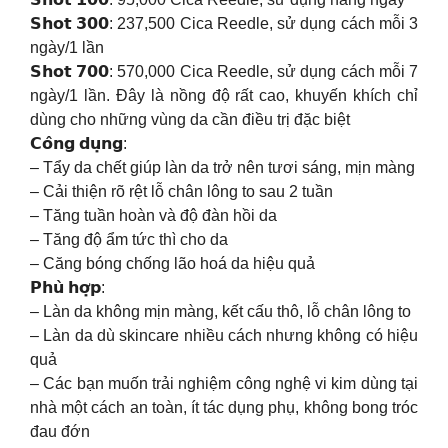
𝗦𝗵𝗼𝘁 𝟯𝟬𝟬: 237,500 Cica Reedle, sử dụng cách mỗi 3
ngày/1 lần
𝗦𝗵𝗼𝘁 𝟳𝟬𝟬: 570,000 Cica Reedle, sử dụng cách mỗi 7
ngày/1 lần. Đây là nồng độ rất cao, khuyến khích chỉ
dùng cho những vùng da cần điều trị đặc biệt
𝗖𝗼̂𝗻𝗴 𝗱𝘂̣𝗻𝗴:
– Tẩy da chết giúp làn da trở nên tươi sáng, mịn màng
– Cải thiện rõ rệt lỗ chân lông to sau 2 tuần
– Tăng tuần hoàn và độ đàn hồi da
– Tăng độ ẩm tức thì cho da
– Căng bóng chống lão hoá da hiệu quả
𝗣𝗵𝘂̀ 𝗵𝗼̛̣𝗽:
– Làn da không mịn màng, kết cấu thô, lỗ chân lông to
– Làn da dù skincare nhiều cách nhưng không có hiệu
quả
– Các bạn muốn trải nghiệm công nghệ vi kim dùng tại
nhà một cách an toàn, ít tác dụng phụ, không bong tróc
đau đớn