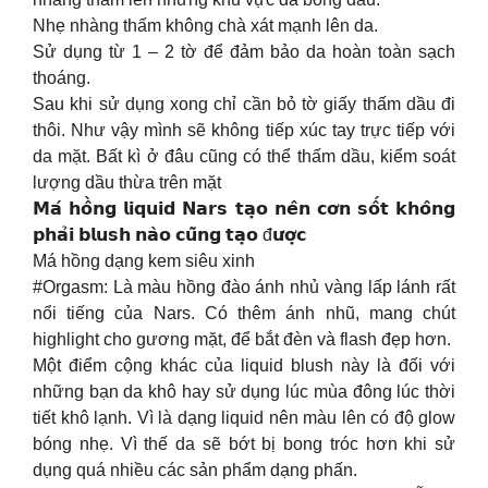
Nhẹ nhàng thấm không chà xát mạnh lên da.
Sử dụng từ 1 – 2 tờ để đảm bảo da hoàn toàn sạch
thoáng.
Sau khi sử dụng xong chỉ cần bỏ tờ giấy thấm dầu đi
thôi. Như vậy mình sẽ không tiếp xúc tay trực tiếp với
da mặt. Bất kì ở đâu cũng có thể thấm dầu, kiểm soát
lượng dầu thừa trên mặt
𝗠𝗮́ 𝗵𝗼̂̀𝗻𝗴 𝗹𝗶𝗾𝘂𝗶𝗱 𝗡𝗮𝗿𝘀 𝘁𝗮̣𝗼 𝗻𝗲̂𝗻 𝗰𝗼̛𝗻 𝘀𝗼̂́𝘁 𝗸𝗵𝗼̂𝗻𝗴
𝗽𝗵𝗮̉𝗶 𝗯𝗹𝘂𝘀𝗵 𝗻𝗮̀𝗼 𝗰𝘂̃𝗻𝗴 𝘁𝗮̣𝗼 đ𝘂̛𝗼̛̣𝗰
Má hồng dạng kem siêu xinh
#Orgasm: Là màu hồng đào ánh nhủ vàng lấp lánh rất
nổi tiếng của Nars. Có thêm ánh nhũ, mang chút
highlight cho gương mặt, để bắt đèn và flash đẹp hơn.
Một điểm cộng khác của liquid blush này là đối với
những bạn da khô hay sử dụng lúc mùa đông lúc thời
tiết khô lạnh. Vì là dạng liquid nên màu lên có độ glow
bóng nhẹ. Vì thế da sẽ bớt bị bong tróc hơn khi sử
dụng quá nhiều các sản phẩm dạng phấn.