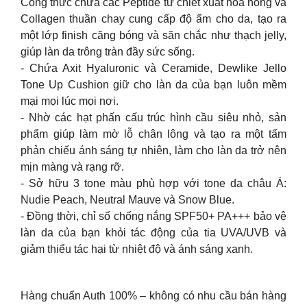
Công thức chứa các Peptide từ chiết xuất hoa hồng và
Collagen thuần chay cung cấp độ ẩm cho da, tạo ra
một lớp finish căng bóng và săn chắc như thạch jelly,
giúp làn da trông tràn đầy sức sống.
​- Chứa Axit Hyaluronic và Ceramide, Dewlike Jello
Tone Up Cushion giữ cho làn da của bạn luôn mềm
mại mọi lúc mọi nơi.
​- Nhờ các hạt phấn cấu trúc hình cầu siêu nhỏ, sản
phẩm giúp làm mờ lỗ chân lông và tạo ra một tấm
phản chiếu ánh sáng tự nhiên, làm cho làn da trở nên
mịn màng và rạng rỡ.
​- Sở hữu 3 tone màu phù hợp với tone da châu Á:
Nudie Peach, Neutral Mauve và Snow Blue.
​- Đồng thời, chỉ số chống nắng SPF50+ PA+++ bảo vệ
làn da của bạn khỏi tác động của tia UVA/UVB và
giảm thiểu tác hại từ nhiệt độ và ánh sáng xanh.
Hàng chuẩn Auth 100% – không có nhu cầu bán hàng