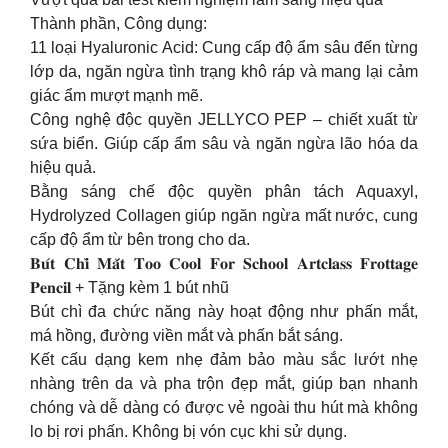
Thành phần, Công dụng:
11 loại Hyaluronic Acid: Cung cấp độ ẩm sâu đến từng
lớp da, ngăn ngừa tình trạng khô ráp và mang lại cảm
giác ẩm mượt mạnh mẽ.
Công nghệ độc quyền JELLYCO PEP – chiết xuất từ
sứa biển. Giúp cấp ẩm sâu và ngăn ngừa lão hóa da
hiệu quả.
Bằng sáng chế độc quyền phân tách Aquaxyl,
Hydrolyzed Collagen giúp ngăn ngừa mất nước, cung
cấp độ ẩm từ bên trong cho da.
𝐁𝐮́𝐭 𝐂𝐡𝐢̀ 𝐌𝐚̆́𝐭 𝐓𝐨𝐨 𝐂𝐨𝐨𝐥 𝐅𝐨𝐫 𝐒𝐜𝐡𝐨𝐨𝐥 𝐀𝐫𝐭𝐜𝐥𝐚𝐬𝐬 𝐅𝐫𝐨𝐭𝐭𝐚𝐠𝐞
𝐏𝐞𝐧𝐜𝐢𝐥 + Tặng kèm 1 bút nhũ
Bút chì đa chức năng này hoạt động như phấn mắt,
má hồng, đường viền mắt và phấn bắt sáng.
Kết cấu dạng kem nhẹ đảm bảo màu sắc lướt nhẹ
nhàng trên da và pha trộn đẹp mắt, giúp bạn nhanh
chóng và dễ dàng có được vẻ ngoài thu hút mà không
lo bị rơi phấn. Không bị vón cục khi sử dụng.