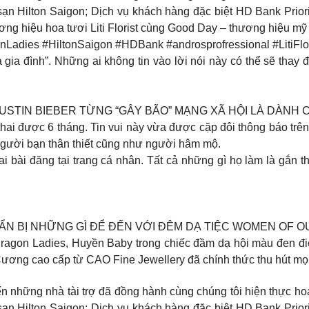
sạn Hilton Saigon; Dịch vụ khách hàng đặc biệt HD Bank Prior
 hiệu hoa tươi Liti Florist cùng Good Day – thương hiệu mỹ 
ies #HiltonSaigon #HDBank #androsprofressional #LitiFlori
a đình”. Những ai không tin vào lời nói này có thể sẽ thay đ
USTIN BIEBER TỪNG “GÂY BÃO” MẠNG XÃ HỘI LÀ DÀNH 
ai được 6 tháng. Tin vui này vừa được cặp đôi thông báo trên 
gười bạn thân thiết cũng như người hâm mộ.
i bài đăng tại trang cá nhân. Tất cả những gì họ làm là gắn t
UẨN BỊ NHỮNG GÌ ĐỂ ĐẾN VỚI ĐÊM DẠ TIỆC WOMEN OF O
Dragon Ladies, Huyền Baby trong chiếc đầm dạ hội màu đen điể
ương cao cấp từ CAO Fine Jewellery đã chính thức thu hút mọi 
n những nhà tài trợ đã đồng hành cùng chúng tôi hiện thực hoá
sạn Hilton Saigon; Dịch vụ khách hàng đặc biệt HD Bank Prior