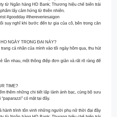
ity từ Ngân hàng HD Bank; Thương hiệu chế biến trái
phẩm lấy cảm hứng từ thiên nhiên.
st #goodday #thereveriesaigon
ổi suy nghĩ khi bước đến tư gia của cô, bên trong căn
CHO NGÀY TRỌNG ĐẠI NÀY?
trang cá nhân của mình vào tối ngày hôm qua, thu hút
hẻ lẫn nhau, một thông điệp đơn giản và rất rõ ràng để
UR TIME?
m thêm những chi tiết lấp lánh ánh bạc, cùng bộ sưu
“paparazzi” có mặt tại đây.
 hành trình tôn vinh những người phụ nữ thời đại đầy
ity từ Ngân hàng HD Bank; Thương hiệu chế biến trái