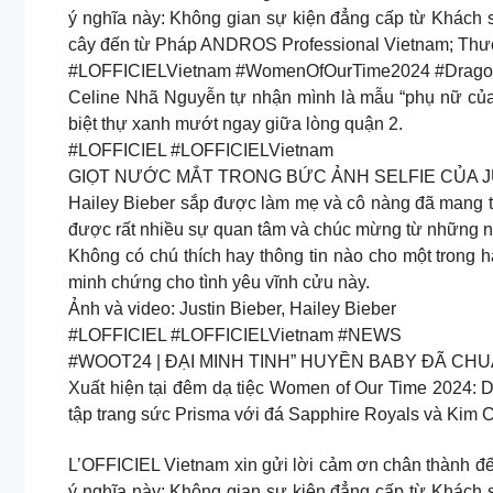
ý nghĩa này: Không gian sự kiện đẳng cấp từ Khách 
cây đến từ Pháp ANDROS Professional Vietnam; Thương
#LOFFICIELVietnam #WomenOfOurTime2024 #DragonLad
Celine Nhã Nguyễn tự nhận mình là mẫu “phụ nữ của gi
biệt thự xanh mướt ngay giữa lòng quận 2.
#LOFFICIEL #LOFFICIELVietnam
GIỌT NƯỚC MẮT TRONG BỨC ẢNH SELFIE CỦA J
Hailey Bieber sắp được làm mẹ và cô nàng đã mang th
được rất nhiều sự quan tâm và chúc mừng từ những n
Không có chú thích hay thông tin nào cho một trong ha
minh chứng cho tình yêu vĩnh cửu này.
Ảnh và video: Justin Bieber, Hailey Bieber
#LOFFICIEL #LOFFICIELVietnam #NEWS
#WOOT24 | ĐẠI MINH TINH” HUYỀN BABY ĐÃ CH
Xuất hiện tại đêm dạ tiệc Women of Our Time 2024: 
tập trang sức Prisma với đá Sapphire Royals và Kim C
L’OFFICIEL Vietnam xin gửi lời cảm ơn chân thành đế
ý nghĩa này: Không gian sự kiện đẳng cấp từ Khách 