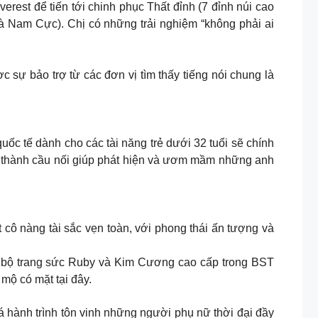
rest để tiến tới chinh phục Thất đỉnh (7 đỉnh núi cao
và Nam Cực). Chị có những trải nghiệm “không phải ai
ự bảo trợ từ các đơn vị tìm thấy tiếng nói chung là
c tế dành cho các tài năng trẻ dưới 32 tuổi sẽ chính
trở thành cầu nối giúp phát hiện và ươm mầm những anh
cô nàng tài sắc vẹn toàn, với phong thái ấn tượng và
ủa bộ trang sức Ruby và Kim Cương cao cấp trong BST
mộ có mặt tại đây.
 hành trình tôn vinh những người phụ nữ thời đại đầy