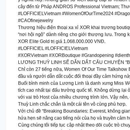
cây đến từ Pháp ANDROS Professional Vietnam; Thương
#LOFFICIELVietnam #WomenOfOurTime2024 #DragonLad
#CAOfinejewelry
Thương hiệu điện thoại xa xỉ XOR khai trương bouti
“nơi hội ngộ” dành riêng cho giới thượng lưu. Trong 
XOR Elite Gold trị giá 1.068.000.000 VNĐ.
#LOFFICIEL #LOFFICIELVietnam
#XORVietnam #XORBoutique #Grandopening #dienth
LƯƠNG THUỲ LINH SẼ DẪN DẮT CÂU CHUYỆN “B
Chỉ còn 27 tiếng nữa, Women Of Our Time Talkshow Br
đầu và người dẫn dắt cuộc đối thoại đầy cảm hứng này
Buổi bình minh của Lương Linh là danh xưng Miss Wo
tích cao nhất tại đấu trường quốc tế. Không dừng lại 
với vai trò Host của nhiều chương trình lớn. Vậy nê
Thuỳ Linh chắc chắn là một cái tên vô cùng phù hợp.
Với chủ đề “Breaking Boundaries: Everest, không gia
hứa hẹn sẽ nâng cao tiếng nói của họ và truyền cảm h
Cùng chúng tôi tiếp tục cập nhật theo dõi cuộc trò ch