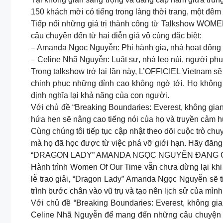
150 khách mời có tiếng trong làng thời trang, một đêm
Tiếp nối những giá trị thành công từ Talkshow WOME
câu chuyện đến từ hai diễn giả vô cùng đặc biệt:
– Amanda Ngọc Nguyễn: Phi hành gia, nhà hoạt động 
– Celine Nhã Nguyễn: Luật sư, nhà leo núi, người phụ
Trong talkshow trở lại lần này, L’OFFICIEL Vietnam
chinh phục những đỉnh cao không ngờ tới. Họ không 
định nghĩa lại khả năng của con người.
Với chủ đề “Breaking Boundaries: Everest, không gia
hứa hẹn sẽ nâng cao tiếng nói của họ và truyền cảm h
Cùng chúng tôi tiếp tục cập nhật theo dõi cuộc trò ch
mà họ đã học được từ việc phá vỡ giới hạn. Hãy đăn
“DRAGON LADY” AMANDA NGỌC NGUYỄN ĐANG C
Hành trình Women Of Our Time vẫn chưa dừng lại khi
lễ trao giải, “Dragon Lady” Amanda Ngọc Nguyễn sẽ 
trình bước chân vào vũ trụ và tạo nên lịch sử của mình
Với chủ đề “Breaking Boundaries: Everest, không gi
Celine Nhã Nguyễn để mang đến những câu chuyện ph