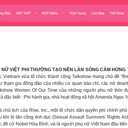
ng Hiệu
HOT HOT
HOT DEAL
Thời Trang
Làm Đẹp
Thể Thao
Ụ NỮ VIỆT PHI THƯỜNG TẠO NÊN LÀN SÓNG CẢM HỨNG
L Vietnam vừa tổ chức thành công Talkshow mang chủ đề “Brea
sự tham gia đông đảo của nhiều cơ quan báo chí, các nữ doanh
alkshow Women Of Our Time của những người phụ nữ thời đại
giả đặc biệt : Phi hành gia, nhà hoạt động xã hội Amanda Ngọc
 chủ tịch của Rise, Inc., một tổ chức dân quyền phi chính 
khi bị tấn công tình dục (Sexual Assault Survivors’ Rights A
c đề cử Nobel Hòa Bình, và là người phụ nữ Việt Nam đầu tiên 