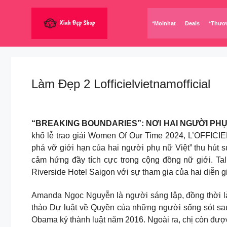
Chuyển
đến
*Moinhat
Deals
*Thươ
nội
dung
Làm Đẹp 2 Lofficielvietnamofficial
“BREAKING BOUNDARIES”: NƠI HAI NGƯỜI PH
khổ lễ trao giải Women Of Our Time 2024, L’OFFICIE
phá vỡ giới hạn của hai người phụ nữ Việt” thu hút 
cảm hứng đầy tích cực trong cộng đồng nữ giới. T
Riverside Hotel Saigon với sự tham gia của hai diễn 
Amanda Ngọc Nguyễn là người sáng lập, đồng thời là
thảo Dự luật về Quyền của những người sống sót sau 
Obama ký thành luật năm 2016. Ngoài ra, chị còn đượ