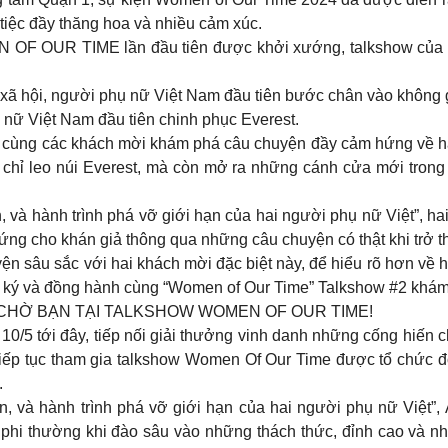
 tiệc đầy thăng hoa và nhiều cảm xúc.
N OF OUR TIME lần đầu tiên được khởi xướng, talkshow của nh
xã hội, người phụ nữ Việt Nam đầu tiên bước chân vào không 
 nữ Việt Nam đầu tiên chinh phục Everest.
 sẽ cùng các khách mời khám phá câu chuyện đầy cảm hứng về h
chỉ leo núi Everest, mà còn mở ra những cánh cửa mới trong 
n, và hành trình phá vỡ giới hạn của hai người phụ nữ Việt”,
ứng cho khán giả thông qua những câu chuyện có thật khi trở t
uyện sâu sắc với hai khách mời đặc biệt này, để hiểu rõ hơn về
g ký và đồng hành cùng “Women of Our Time” Talkshow #2 khám
HỜ BẠN TẠI TALKSHOW WOMEN OF OUR TIME!
 10/5 tới đây, tiếp nối giải thưởng vinh danh những cống hiế
tiếp tục tham gia talkshow Women Of Our Time được tổ chức 
.
an, và hành trình phá vỡ giới hạn của hai người phụ nữ Việ
i thường khi đào sâu vào những thách thức, đỉnh cao và nh