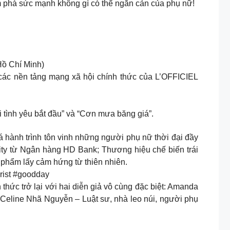
 phá sức mạnh không gì có thể ngăn cản của phụ nữ!
ồ Chí Minh)
các nền tảng mạng xã hội chính thức của L’OFFICIEL
tình yêu bắt đầu” và “Cơn mưa băng giá”.
 hành trình tôn vinh những người phụ nữ thời đại đầy
ity từ Ngân hàng HD Bank; Thương hiệu chế biến trái
phẩm lấy cảm hứng từ thiên nhiên.
ist #goodday
ức trở lại với hai diễn giả vô cùng đặc biệt: Amanda
Celine Nhã Nguyễn – Luật sư, nhà leo núi, người phụ