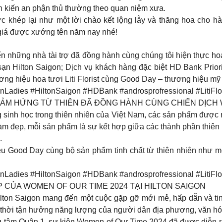
h kiến an phận thủ thường theo quan niệm xưa.
ức khép lại như một lời chào kết lộng lẫy và thăng hoa cho h
giá được xướng tên năm nay nhé!
n những nhà tài trợ đã đồng hành cùng chúng tôi hiện thực hoá
sạn Hilton Saigon; Dịch vụ khách hàng đặc biệt HD Bank Prior
 hiệu hoa tươi Liti Florist cùng Good Day – thương hiệu mỹ 
ies #HiltonSaigon #HDBank #androsprofressional #LitiFlor
CẢM HỨNG TỪ THIÊN ĐÃ ĐỒNG HÀNH CÙNG CHIẾN DỊCH 
sinh học trong thiên nhiên của Việt Nam, các sản phẩm được ng
làm đẹp, mỗi sản phẩm là sự kết hợp giữa các thành phần thiê
.
ệu Good Day cùng bộ sản phẩm tinh chất từ thiên nhiên như 
ies #HiltonSaigon #HDBank #androsprofressional #LitiFlor
 CỦA WOMEN OF OUR TIME 2024 TẠI HILTON SAIGON
lton Saigon mang đến một cuộc gặp gỡ mới mẻ, hấp dẫn và tinh
ng thời tận hưởng năng lượng của người dân địa phương, văn h
ng tâm Quận 1, sự kiện Women of Our Time 2024 đã được diễn r