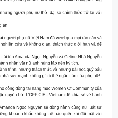
ững người phụ nữ thời đại sẽ chính thức trở lại với
gian.
ai người phụ nữ Việt Nam đã vượt qua mọi rào cản và
nghiên cứu về không gian, thách thức giới hạn và để
 hai cái tên Amanda Ngọc Nguyễn và Celine Nhã Nguyễn
hành nhân vật nữ anh hùng lập nên kỳ tích.
 hành trình, những thách thức và những bài học quý báu
 phá sức mạnh không gì có thể ngăn cản của phụ nữ!
n cho cộng đồng tại hạng mục Women Of Community của
độc quyền bởi L’OFFICIEL Vietnam để chia sẻ về hành
t”, Amanda Ngọc Nguyễn sẽ đồng hành cùng nữ luật sư
ững khoảnh khắc không thể nào quên khi đối mặt với