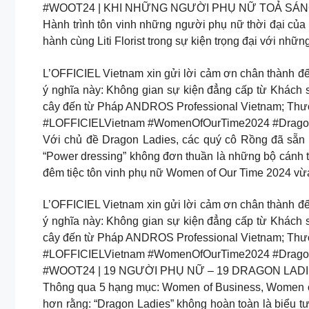
#WOOT24 | KHI NHỮNG NGƯỜI PHỤ NỮ TOẢ SÁ
Hành trình tôn vinh những người phụ nữ thời đại của
hành cùng Liti Florist trong sự kiện trọng đại với nhữ
L’OFFICIEL Vietnam xin gửi lời cảm ơn chân thành đế
ý nghĩa này: Không gian sự kiện đẳng cấp từ Khách 
cây đến từ Pháp ANDROS Professional Vietnam; Thương
#LOFFICIELVietnam #WomenOfOurTime2024 #DragonLad
Với chủ đề Dragon Ladies, các quý cô Rồng đã sẵn 
“Power dressing” không đơn thuần là những bộ cánh t
đêm tiệc tôn vinh phụ nữ Women of Our Time 2024 vừ
L’OFFICIEL Vietnam xin gửi lời cảm ơn chân thành đế
ý nghĩa này: Không gian sự kiện đẳng cấp từ Khách 
cây đến từ Pháp ANDROS Professional Vietnam; Thương
#LOFFICIELVietnam #WomenOfOurTime2024 #DragonLad
#WOOT24 | 19 NGƯỜI PHỤ NỮ – 19 DRAGON LAD
Thông qua 5 hạng mục: Women of Business, Women of
hơn rằng: “Dragon Ladies” không hoàn toàn là biểu tư