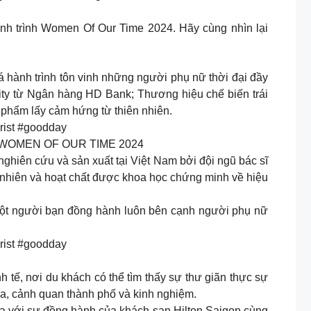
ành trình Women Of Our Time 2024. Hãy cùng nhìn lại
 hành trình tôn vinh những người phụ nữ thời đại đầy
ity từ Ngân hàng HD Bank; Thương hiệu chế biến trái
phẩm lấy cảm hứng từ thiên nhiên.
ist #goodday
WOMEN OF OUR TIME 2024
hiên cứu và sản xuất tại Việt Nam bởi đội ngũ bác sĩ
n nhiên và hoạt chất được khoa học chứng minh về hiệu
một người bạn đồng hành luôn bên cạnh người phụ nữ
ist #goodday
 tế, nơi du khách có thể tìm thấy sự thư giãn thực sự
óa, cảnh quan thành phố và kinh nghiệm.
a với sự đồng hành của khách sạn Hilton Saigon cùng