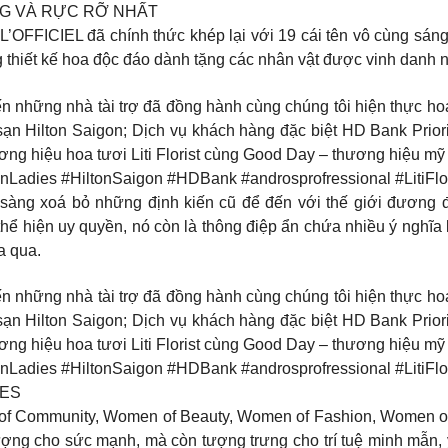
NG VÀ RỰC RỠ NHẤT
 L’OFFICIEL đã chính thức khép lại với 19 cái tên vô cùng sán
ng thiết kế hoa độc đáo dành tặng các nhân vật được vinh danh n
n những nhà tài trợ đã đồng hành cùng chúng tôi hiện thực hoá
sạn Hilton Saigon; Dịch vụ khách hàng đặc biệt HD Bank Prior
 hiệu hoa tươi Liti Florist cùng Good Day – thương hiệu mỹ 
ies #HiltonSaigon #HDBank #androsprofressional #LitiFlor
sàng xoá bỏ những định kiến cũ để đến với thế giới đương đ
hể hiện uy quyền, nó còn là thông điệp ẩn chứa nhiều ý nghĩa 
a qua.
n những nhà tài trợ đã đồng hành cùng chúng tôi hiện thực hoá
sạn Hilton Saigon; Dịch vụ khách hàng đặc biệt HD Bank Prior
 hiệu hoa tươi Liti Florist cùng Good Day – thương hiệu mỹ 
ies #HiltonSaigon #HDBank #androsprofressional #LitiFlor
IES
 Community, Women of Beauty, Women of Fashion, Women of A
ợng cho sức mạnh, mà còn tượng trưng cho trí tuệ minh mẫn, ý 