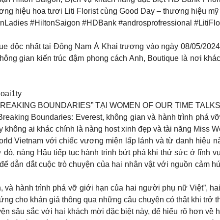
 hiệu hoa tươi Liti Florist cùng Good Day – thương hiệu mỹ 
ies #HiltonSaigon #HDBank #androsprofressional #LitiFlor
que độc nhất tại Đông Nam Á Khai trương vào ngày 08/05/2024,
không gian kiến trúc đậm phong cách Anh, Boutique là nơi khách
oai1ty
REAKING BOUNDARIES” TẠI WOMEN OF OUR TIME TALK
eaking Boundaries: Everest, không gian và hành trình phá vỡ 
 không ai khác chính là nàng host xinh đẹp và tài năng Miss 
rld Vietnam với chiếc vương miện lấp lánh và từ danh hiệu nà
ở đó, nàng Hậu tiếp tục hành trình bứt phá khi thử sức ở lĩnh
n, để dẫn dắt cuộc trò chuyện của hai nhân vật với nguồn cảm
n, và hành trình phá vỡ giới hạn của hai người phụ nữ Việt”,
ứng cho khán giả thông qua những câu chuyện có thật khi trở t
uyện sâu sắc với hai khách mời đặc biệt này, để hiểu rõ hơn về