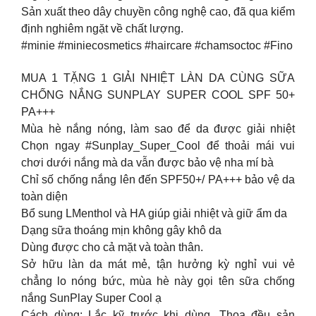
Sản xuất theo dây chuyền công nghệ cao, đã qua kiểm
định nghiêm ngặt về chất lượng.
#minie #miniecosmetics #haircare #chamsoctoc #Fino
MUA 1 TẶNG 1 GIẢI NHIỆT LÀN DA CÙNG SỮA
CHỐNG NẮNG SUNPLAY SUPER COOL SPF 50+
PA+++
Mùa hè nắng nóng, làm sao để da được giải nhiệt
Chọn ngay #Sunplay_Super_Cool để thoải mái vui
chơi dưới nắng mà da vẫn được bảo vệ nha mí bà
Chỉ số chống nắng lên đến SPF50+/ PA+++ bảo vệ da
toàn diện
Bổ sung LMenthol và HA giúp giải nhiệt và giữ ẩm da
Dạng sữa thoáng mịn không gây khô da
Dùng được cho cả mặt và toàn thân.
Sở hữu làn da mát mẻ, tận hưởng kỳ nghỉ vui vẻ
chẳng lo nóng bức, mùa hè này gọi tên sữa chống
nắng SunPlay Super Cool ạ
Cách dùng: Lắc kỹ trước khi dùng. Thoa đều sản