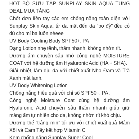
HOT BỘ SƯU TẬP SUNPLAY SKIN AQUA TUNG
DEAL MUA TẶNG
Chốt đơn liền tay các em chống nắng toàn diện với
Sunplay Skin Aqua, từ da mặt đến da “bo đỳ” đều có
đủ cho mí bà luôn nèeee
UV Body Cooling Body SPF50+, PA
Dạng Lotion nhẹ tênh, thâm nhanh, không nhờn rít.
Dưỡng ẩm chuyên sâu nhờ công nghệ MOISTURE
COAT với hệ dưỡng ẩm Hyaluronic Acid (HA + SHA).
Giải nhiệt, làm dịu da với chiết xuất Nha Đam và Trà
Xanh mát lạnh.
UV Body Whitening Lotion
Chống nắng hiệu quả với chỉ số SPF50+, PA .
Công nghệ Moisture Coat cùng hệ dưỡng ẩm
Hyaluronic Acid chuyên sâu thấm nhanh giúp giữ
màng ẩm tự nhiên cho da, không nhờn rít khó chịu.
Dưỡng thể “trắng mịn” tối ưu với chiết xuất quả Mâm
Xôi và Cam Tây kết hợp Vitamin C
Kem chống nắng Sunplay Super Cool