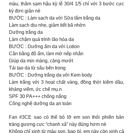
màu, thâm sạm hậu kỳ lễ 30/4 1/5 chỉ với 3 bước cực
kỳ đơn giản nè
BƯỚC : Làm sạch da với Sữa tắm trắng da
Làm sạch dịu nhẹ, giảm tiết bã nhờn
Dưỡng trắng da
Làm chậm quá trình lão hóa da
BƯỚC : Dưỡng ẩm da với Lotion
Cân bằng độ ẩm, làm mờ nếp nhắn
Giúp da mịn màng, căng mướt
Tái tạo da từ sâu bên trong
BƯỚC : Dưỡng trắng da với Kem body
Làm trắng với 3 hoạt chất vàng, đồng thời kiềm dầu,
kháng viêm, ức chế mụ.n
SPF 30 PA+++ chống nắng
Công nghệ dưỡng da an toàn
Fan #3CE sao có thể bỏ lỡ em son thỏi phiên bản
tráng gương cực “chanh xả” này đúng hơm nè
Không chỉ xinh từ màu son, bao bì, em này còn xinh cả