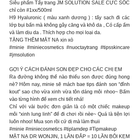
Siêu phẩm Tẩy trang JM SOLUTION SALE CỰC SỐC
chỉ còn #1xx/500ml
H9 Hyaluronic ( màu xanh dương ) : tẩy sạch đi các
lớp bụi bẩn mà không gây căng và khô da , Có cấp ẩm
và làm dịu da . Thích hợp cho mọi loại da.
TẶNG THÊM MẶT NẠ xịn xò
#minie #miniecosmetics #nuoctaytrang #tipsskincare
#jmsolution
GỢI Ý CÁCH ĐÁNH SON ĐẸP CHO CÁC CHỊ EM
Ra đường không thể nào thiếu son được đúng hong
nè? Hôm nay, minie sẽ mách bae tips đánh son “đỉnh
kout” sao cho vừa xinh vừa tôn dáng môi nhoo~ Bấm
vào từng hình để xem chi tiết nhá!
Chỉ với vài bước đơn giản là có một chiếc makeup
môi “xinh lung linh” để đi chơi rồi nèe~ Quá là tiện lợi
luôn nhoo! Mua son rồi cứ dị mà làm thuii
#minie #miniecosmetics #tiplamdep #Tipmakeup
MẶT NẠ DR WONJIN, 1 LẦN ĐẮP = 10 LẦN BÔI KEM