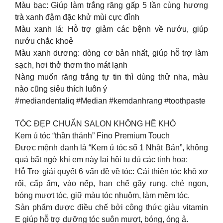
Màu bạc: Giúp làm trắng răng gấp 5 lần cùng hương
trà xanh đậm đặc khử mùi cực đỉnh
Màu xanh lá: Hỗ trợ giảm các bệnh về nướu, giúp
nướu chắc khoẻ
Màu xanh dương: dòng cơ bản nhất, giúp hỗ trợ làm
sạch, hơi thở thơm tho mát lạnh
Nàng muốn răng trắng tự tin thì dùng thử nha, màu
nào cũng siêu thích luôn ý
#mediandentaliq #Median #kemdanhrang #toothpaste
TÓC ĐẸP CHUẨN SALON KHÔNG HỀ KHÓ
Kem ủ tóc “thần thánh” Fino Premium Touch
Được mệnh danh là “Kem ủ tóc số 1 Nhật Bản”, không
quá bất ngờ khi em này lại hội tụ đủ các tinh hoa:
Hỗ Trợ giải quyết 6 vấn đề về tóc: Cải thiện tóc khô xơ
rối, cấp ẩm, vào nếp, hạn chế gãy rụng, chẻ ngọn,
bóng mượt tóc, giữ màu tóc nhuộm, làm mềm tóc.
Sản phẩm được điều chế bởi công thức giàu vitamin
E giúp hỗ trợ dưỡng tóc suôn mượt, bóng, óng ả.