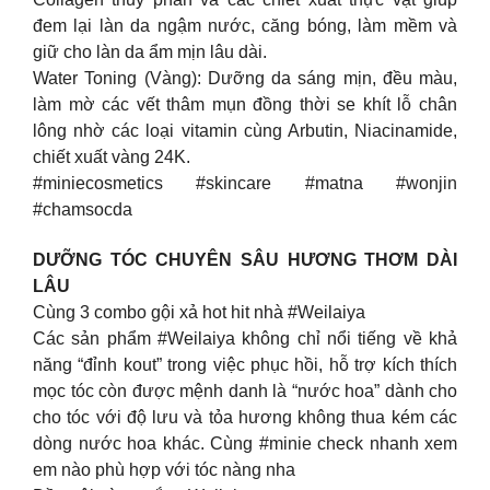
đem lại làn da ngậm nước, căng bóng, làm mềm và
giữ cho làn da ẩm mịn lâu dài.
Water Toning (Vàng): Dưỡng da sáng mịn, đều màu,
làm mờ các vết thâm mụn đồng thời se khít lỗ chân
lông nhờ các loại vitamin cùng Arbutin, Niacinamide,
chiết xuất vàng 24K.
#miniecosmetics #skincare #matna #wonjin
#chamsocda
DƯỠNG TÓC CHUYÊN SÂU HƯƠNG THƠM DÀI
LÂU
Cùng 3 combo gội xả hot hit nhà #Weilaiya
Các sản phẩm #Weilaiya không chỉ nổi tiếng về khả
năng “đỉnh kout” trong việc phục hồi, hỗ trợ kích thích
mọc tóc còn được mệnh danh là “nước hoa” dành cho
cho tóc với độ lưu và tỏa hương không thua kém các
dòng nước hoa khác. Cùng #minie check nhanh xem
em nào phù hợp với tóc nàng nha