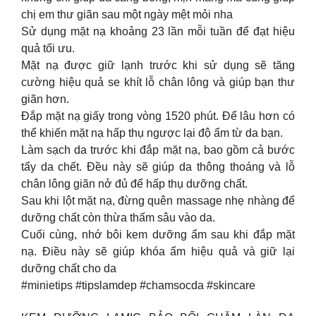
chị em thư giãn sau một ngày mệt mỏi nha
Sử dụng mặt nạ khoảng 23 lần mỗi tuần để đạt hiệu
quả tối ưu.
Mặt nạ được giữ lạnh trước khi sử dụng sẽ tăng
cường hiệu quả se khít lỗ chân lông và giúp bạn thư
giãn hơn.
Đắp mặt nạ giấy trong vòng 1520 phút. Để lâu hơn có
thể khiến mặt nạ hấp thụ ngược lại độ ẩm từ da bạn.
Làm sạch da trước khi đắp mặt nạ, bao gồm cả bước
tẩy da chết. Đều này sẽ giúp da thông thoáng và lỗ
chân lông giãn nở đủ để hấp thụ dưỡng chất.
Sau khi lột mặt nạ, đừng quên massage nhẹ nhàng để
dưỡng chất còn thừa thấm sâu vào da.
Cuối cùng, nhớ bôi kem dưỡng ẩm sau khi đắp mặt
nạ. Điều này sẽ giúp khóa ẩm hiệu quả và giữ lại
dưỡng chất cho da
#minietips #tipslamdep #chamsocda #skincare