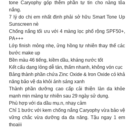
tone Caryophy góp thêm phần tự tin cho nàng tỏa
nắng.
7 lý do chị em nhất định phải sở hữu Smart Tone Up
Sunscreen nè
Chống nắng tối ưu với 4 màng lọc phổ rộng SPF50+,
PA+++
Lớp finish mỏng nhẹ, ửng hồng tự nhiên thay thế các
bước make up
Bền màu 46 tiếng, kiềm dầu, kháng nước tốt
Kết cấu dạng lỏng dễ tán, thấm nhanh, không vón cục
Bảng thành phần chứa Zinc Oxide & Iron Oxide có khả
năng bảo vệ da khỏi ánh sáng xanh
Thành phần dưỡng cao cấp cải thiện làn da khỏe
mạnh mịn màng tự nhiên sau 29 ngày sử dụng.
Phù hợp với da dầu mụ.n, nhạy cảm
Chỉ 1 bước với kem chống nắng Caryophy vừa bảo vệ
vững chắc vừa dưỡng da đa năng. Tậu ngay 1 em
thoaiii ️