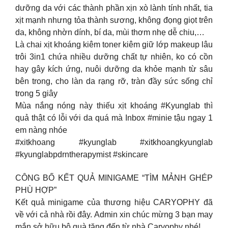
dưỡng da với các thành phần xịn xò lành tính nhất, tia
xịt mạnh nhưng tỏa thành sương, không đọng giọt trên
da, không nhờn dính, bí da, mùi thơm nhẹ dễ chiu,…
Là chai xịt khoáng kiêm toner kiêm giữ lớp makeup lâu
trôi 3in1 chứa nhiều dưỡng chất tự nhiên, ko có cồn
hay gây kích ứng, nuôi dưỡng da khỏe mạnh từ sâu
bên trong, cho làn da rạng rỡ, tràn đầy sức sống chỉ
trong 5 giây
Mùa nắng nóng này thiếu xịt khoáng #Kyunglab thì
quả thật có lỗi với da quá mà Inbox #minie tậu ngay 1
em nàng nhóe ️
#xitkhoang #kyunglab #xitkhoangkyunglab
#kyunglabpdrntherapymist #skincare
CÔNG BỐ KẾT QUẢ MINIGAME “TÌM MẢNH GHÉP
PHÙ HỢP”
Kết quả minigame của thương hiệu CARYOPHY đã
về với cả nhà rồi đây. Admin xin chúc mừng 3 bạn may
mắn sở hữu bộ quà tặng đến từ nhà Caryophy nhé!