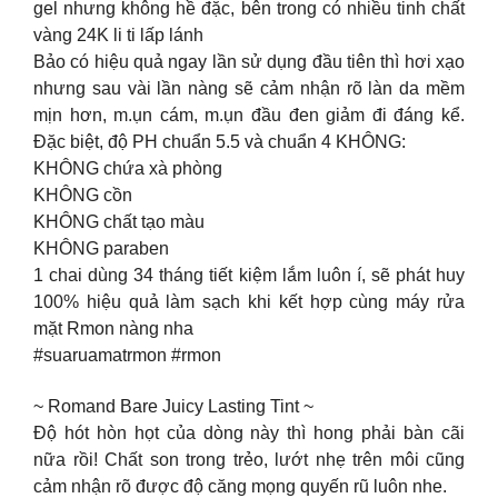
gel nhưng không hề đặc, bên trong có nhiều tinh chất
vàng 24K li ti lấp lánh
Bảo có hiệu quả ngay lần sử dụng đầu tiên thì hơi xạo
nhưng sau vài lần nàng sẽ cảm nhận rõ làn da mềm
mịn hơn, m.ụn cám, m.ụn đầu đen giảm đi đáng kể.
Đặc biệt, độ PH chuẩn 5.5 và chuẩn 4 KHÔNG:
KHÔNG chứa xà phòng
KHÔNG cồn
KHÔNG chất tạo màu
KHÔNG paraben
1 chai dùng 34 tháng tiết kiệm lắm luôn í, sẽ phát huy
100% hiệu quả làm sạch khi kết hợp cùng máy rửa
mặt Rmon nàng nha
#suaruamatrmon #rmon
~ Romand Bare Juicy Lasting Tint ~
Độ hót hòn họt của dòng này thì hong phải bàn cãi
nữa rồi! Chất son trong trẻo, lướt nhẹ trên môi cũng
cảm nhận rõ được độ căng mọng quyến rũ luôn nhe.