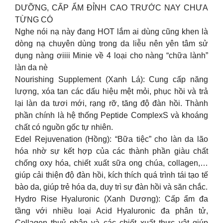
DƯỠNG, CẤP ẨM ĐỈNH CAO TRƯỚC NAY CHƯA
TỪNG CÓ
Nghe nói nạ này đang HOT lắm ai dùng cũng khen là
dòng nạ chuyên dùng trong da liễu nên yên tâm sử
dụng nàng ơiiii Minie về 4 loại cho nàng “chữa lành”
làn da nè
Nourishing Supplement (Xanh Lá): Cung cấp năng
lượng, xóa tan các dấu hiệu mệt mỏi, phục hồi và trả
lại làn da tươi mới, rạng rỡ, tăng độ đàn hồi. Thành
phần chính là hệ thống Peptide ComplexS và khoáng
chất có nguồn gốc tự nhiên.
Edel Rejuvenation (Hồng): “Bữa tiệc” cho làn da lão
hóa nhờ sự kết hợp của các thành phần giàu chất
chống oxy hóa, chiết xuất sữa ong chúa, collagen,…
giúp cải thiện độ đàn hồi, kích thích quá trình tái tạo tế
bào da, giúp trẻ hóa da, duy trì sự đàn hồi và săn chắc.
Hydro Rise Hyaluronic (Xanh Dương): Cấp ẩm đa
tầng với nhiều loại Acid Hyaluronic đa phân tử,
Collagen thuỷ phân và các chiết xuất thực vật giúp