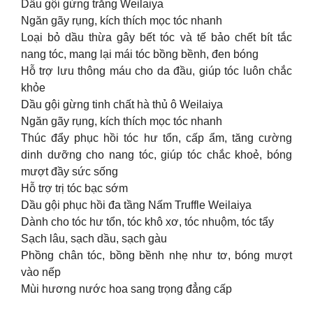
Dầu gội gừng trắng Weilaiya
Ngăn gãy rụng, kích thích mọc tóc nhanh
Loại bỏ dầu thừa gây bết tóc và tế bảo chết bít tắc
nang tóc, mang lại mái tóc bồng bềnh, đen bóng
Hỗ trợ lưu thông máu cho da đầu, giúp tóc luôn chắc
khỏe
Dầu gội gừng tinh chất hà thủ ô Weilaiya
Ngăn gãy rụng, kích thích mọc tóc nhanh
Thúc đẩy phục hồi tóc hư tổn, cấp ẩm, tăng cường
dinh dưỡng cho nang tóc, giúp tóc chắc khoẻ, bóng
mượt đầy sức sống
Hỗ trợ trị tóc bạc sớm
Dầu gội phục hồi đa tầng Nấm Truffle Weilaiya
Dành cho tóc hư tổn, tóc khô xơ, tóc nhuộm, tóc tẩy
Sạch lâu, sạch dầu, sạch gàu
Phồng chân tóc, bồng bềnh nhẹ như tơ, bóng mượt
vào nếp
Mùi hương nước hoa sang trọng đẳng cấp