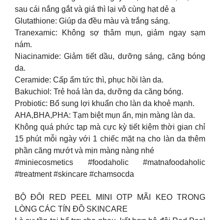
sau cái nắng gắt và giá thì lại vô cùng hạt dẻ ạ
Glutathione: Giúp da đều màu và trắng sáng.
Tranexamic: Không sợ thâm mụn, giảm ngay sạm
nám.
Niacinamide: Giảm tiết dầu, dưỡng sáng, căng bóng
da.
Ceramide: Cấp ẩm tức thì, phục hồi làn da.
Bakuchiol: Trẻ hoá làn da, dưỡng da căng bóng.
Probiotic: Bổ sung lợi khuẩn cho làn da khoẻ mạnh.
AHA,BHA,PHA: Tạm biệt mụn ẩn, mịn màng làn da.
Không quá phức tạp mà cực kỳ tiết kiệm thời gian chỉ
15 phút mỗi ngày với 1 chiếc mặt nạ cho làn da thêm
phần căng mướt và mịn màng nàng nhé
#miniecosmetics #foodaholic #matnafoodaholic
#treatment #skincare #chamsocda
BỘ ĐÔI RED PEEL MINI OTP MÃI KEO TRONG
LÒNG CÁC TÍN ĐỒ SKINCARE