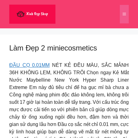
Chuyển
đến
Menu
nội
dung
Làm Đẹp 2 miniecosmetics
ĐẦU CỌ 0.01MM
NÉT KẺ ĐỀU MÀU, SẮC MẢNH
36H KHÔNG LEM, KHÔNG TRÔI Chọn ngay Kẻ Mắt
Nước Maybelline New York Hyper Sharp Liner
Extreme Em này đủ tiêu chí để hạ gục mí bà chưa ạ
Công nghệ màng phim độc đáo không lem, không trôi
suốt 17 giờ lại hoàn toàn dễ tẩy trang. Với cấu trúc ống
mực được cải tiến so với phiên bản cũ giúp dòng mực
chảy từ ống xuống ngòi đều hơn, đậm hơn và thời
gian sử dụng lâu hơn Đầu cọ sắc nét chỉ 0.01 mm, cực
kỳ linh hoạt giúp bạn dễ dàng vẽ mắt từ nét mỏng tự