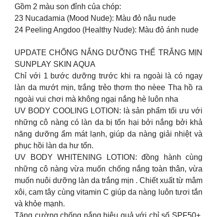
Gồm 2 màu son đỉnh của chóp:
23 Nucadamia (Mood Nude): Màu đỏ nâu nude
24 Peeling Angdoo (Healthy Nude): Màu đỏ ánh nude
UPDATE CHỐNG NẮNG DƯỠNG THỂ TRẮNG MỊN
SUNPLAY SKIN AQUA
Chỉ với 1 bước dưỡng trước khi ra ngoài là có ngay
làn da mướt mịn, trắng trẻo thơm tho nèee Tha hồ ra
ngoài vui chơi mà không ngại nắng hè luôn nha
UV BODY COOLING LOTION: là sản phẩm tối ưu với
những cô nàng có làn da bị tổn hại bởi nắng bởi khả
năng dưỡng ẩm mát lạnh, giúp da nàng giải nhiệt và
phục hồi làn da hư tổn.
UV BODY WHITENING LOTION: đồng hành cùng
những cô nàng vừa muốn chống nắng toàn thân, vừa
muốn nuôi dưỡng làn da trắng mịn . Chiết xuất từ mâm
xôi, cam tây cùng vitamin C giúp da nàng luôn tươi tắn
và khỏe mạnh.
Tăng cường chống nắng hiệu quả với chỉ số SPF50+,