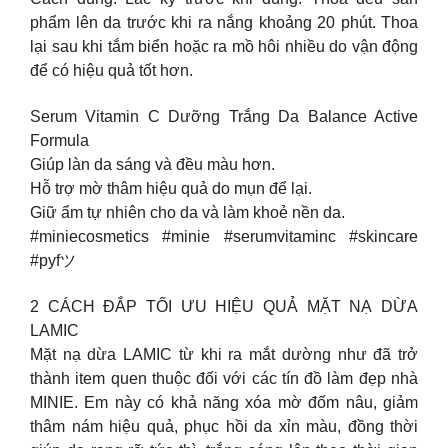
phẩm lên da trước khi ra nắng khoảng 20 phút. Thoa
lại sau khi tắm biển hoặc ra mồ hôi nhiều do vận động
để có hiệu quả tốt hơn.
Serum Vitamin C Dưỡng Trắng Da Balance Active
Formula
Giúp làn da sáng và đều màu hơn.
Hỗ trợ mờ thâm hiệu quả do mụn để lại.
Giữ ẩm tự nhiên cho da và làm khoẻ nền da.
#miniecosmetics #minie #serumvitaminc #skincare
#pyfツ
2 CÁCH ĐẮP TỐI ƯU HIỆU QUẢ MẶT NẠ DỪA
LAMIC
Mặt nạ dừa LAMIC từ khi ra mắt dường như đã trở
thành item quen thuộc đối với các tín đồ làm đẹp nhà
MINIE. Em này có khả năng xóa mờ đốm nâu, giảm
thâm nám hiệu quả, phục hồi da xỉn màu, đồng thời