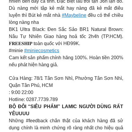
nhiên đến dày cá tính. Đặc biệt lâu trôi tận 36h lận đó.
Dù nàng mới tập kẻ mắt hay nàng đã kẻ mắt điêu
luyện thì Bút kẻ mắt nhà
#Maybeline
đều có thể chiều
lòng nàng nha
BK1 Ultra Black: Đen Sắc Sảo BR1 Natural Brown:
Nâu Tự Nhiên Giao hàng hoả tốc 2h4h (TP.HCM).
𝐅𝐑𝐄𝐄𝐒𝐇𝐈𝐏 toàn quốc với HĐ99K.
#minie
#miniecosmetics
Cam kết sản phẩm chính hãng 100%. Hoàn tiền 200%
nếu phát hiện hàng giả.
Cửa Hàng: 78/1 Tân Sơn Nhì, Phường Tân Sơn Nhì,
Quận Tân Phú, HCM
: 9:00 22:00
Hotline: 0287.7739.789
BỘ ĐÔI “SIÊU PHẨM” LAMIC NGƯỜI DÙNG RẤT
YÊUUUU
Những #feedback chân thật của khách hàng đã sử
dụng chính là minh chứng rõ ràng nhất cho hiệu quả