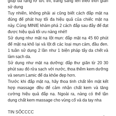
giúp da rạng rỡ tức thì, trắng sáng lên theo thời gian
sử dụng
Tuy nhiên, không phải ai cũng biết cách đắp mặt nạ
đúng để phát huy tối đa hiệu quả của chiếc mặt nạ
này. Cùng MINIE khám phá 2 cách đắp sau đây để đạt
được hiệu quả tối ưu nàng nhé!!
Sử dụng như mặt nạ lột mụn: đắp mặt nạ 45 60 phút
để mặt nạ khô lại và lột đi các loại mụn cám, đầu đen.
1 tuần sử dụng 2 lần như 1 biện pháp tẩy da chết và
làm sạch da.
Sử dụng như mặt nạ dưỡng: đắp thư giãn từ 20 30
phút sau đó rửa sạch với nước, thoa thêm kem dưỡng
và serum Lamic để da khỏe đẹp hơn.
Trước khi đắp mặt nạ, hãy thoa tinh chất lên mặt kết
hợp massage đều để cảm nhận chất kem và tăng
cường hiệu quả đắp nạ. Ngoài ra, nàng có thể tận
dụng chất kem massage cho vùng cổ và da tay nha
TIN SỐCCCC