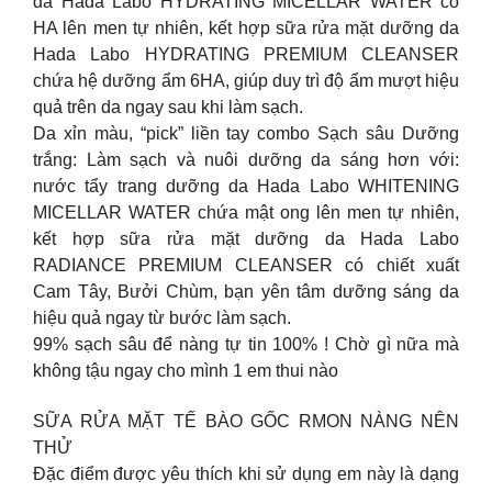
da Hada Labo HYDRATING MICELLAR WATER có
HA lên men tự nhiên, kết hợp sữa rửa mặt dưỡng da
Hada Labo HYDRATING PREMIUM CLEANSER
chứa hệ dưỡng ẩm 6HA, giúp duy trì độ ẩm mượt hiệu
quả trên da ngay sau khi làm sạch.
Da xỉn màu, “pick” liền tay combo Sạch sâu Dưỡng
trắng: Làm sạch và nuôi dưỡng da sáng hơn với:
nước tẩy trang dưỡng da Hada Labo WHITENING
MICELLAR WATER chứa mật ong lên men tự nhiên,
kết hợp sữa rửa mặt dưỡng da Hada Labo
RADIANCE PREMIUM CLEANSER có chiết xuất
Cam Tây, Bưởi Chùm, bạn yên tâm dưỡng sáng da
hiệu quả ngay từ bước làm sạch.
99% sạch sâu để nàng tự tin 100% ! Chờ gì nữa mà
không tậu ngay cho mình 1 em thui nào
SỮA RỬA MẶT TẾ BÀO GỐC RMON NÀNG NÊN
THỬ
Đặc điểm được yêu thích khi sử dụng em này là dạng