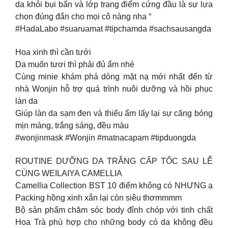
da khỏi bụi bẩn và lớp trang điểm cứng đầu là sự lựa
chọn đúng đắn cho mọi cô nàng nha “
#HadaLabo #suaruamat #tipchamda #sachsausangda
Hoa xinh thì cần tưới
Da muốn tươi thì phải đủ ẩm nhé
Cùng minie khám phá dòng mặt nạ mới nhất đến từ
nhà Wonjin hỗ trợ quá trình nuôi dưỡng và hồi phục
làn da
Giúp làn da sạm đen và thiếu ẩm lấy lại sự căng bóng
mịn màng, trắng sáng, đều màu
#wonjinmask #Wonjin #matnacapam #tipduongda
ROUTINE DƯỠNG DA TRẮNG CẤP TỐC SAU LỄ
CÙNG WEILAIYA CAMELLIA
Camellia Collection BST 10 điểm không có NHƯNG ạ
Packing hồng xinh xắn lại còn siêu thơmmmm
Bộ sản phẩm chăm sóc body đỉnh chóp với tinh chất
Hoa Trà phù hợp cho những body có da không đều