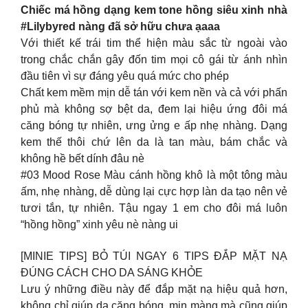
Chiếc má hồng dạng kem tone hồng siêu xinh nhà
#Lilybyred nàng đã sở hữu chưa ạaaa
Với thiết kế trái tim thể hiện màu sắc từ ngoài vào
trong chắc chắn gây đốn tim mọi cô gái từ ánh nhìn
đầu tiên vì sự đáng yêu quá mức cho phép
Chất kem mềm mịn dễ tán với kem nền và cả với phấn
phủ mà không sợ bệt da, đem lại hiệu ứng đôi má
căng bóng tự nhiên, ưng ửng e ấp nhẹ nhàng. Dạng
kem thế thôi chứ lên da là tan màu, bám chắc và
không hề bết dính đâu nè
#03 Mood Rose Màu cánh hồng khô là một tông màu
ấm, nhẹ nhàng, dễ dùng lại cực hợp làn da tạo nên vẻ
tươi tắn, tự nhiên. Tậu ngay 1 em cho đôi má luôn
“hồng hồng” xinh yêu nè nàng ui
[MINIE TIPS] BỎ TÚI NGAY 6 TIPS ĐẮP MẶT NẠ
ĐÚNG CÁCH CHO DA SÁNG KHỎE
Lưu ý những điều này để đắp mặt nạ hiệu quả hơn,
không chỉ giúp da căng bóng, mịn màng mà cũng giúp