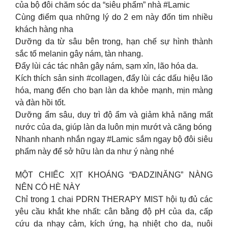
của bộ đôi chăm sóc da “siêu phẩm” nhà #Lamic
Cùng điểm qua những lý do 2 em này đốn tim nhiều
khách hàng nha
Dưỡng da từ sâu bên trong, hạn chế sự hình thành
sắc tố melanin gây nám, tàn nhang.
Đẩy lùi các tác nhân gây nám, sạm xỉn, lão hóa da.
Kích thích sản sinh #collagen, đẩy lùi các dấu hiệu lão
hóa, mang đến cho bạn làn da khỏe mạnh, mịn màng
và đàn hồi tốt.
Dưỡng ẩm sâu, duy trì độ ẩm và giảm khả năng mất
nước của da, giúp làn da luôn mịn mướt và căng bóng
Nhanh nhanh nhắn ngay #Lamic sắm ngay bộ đôi siêu
phẩm này để sở hữu làn da như ý nàng nhé
MỘT CHIẾC XỊT KHOÁNG “ĐADZINĂNG” NÀNG
NÊN CÓ HÈ NÀY
Chỉ trong 1 chai PDRN THERAPY MIST hội tụ đủ các
yêu cầu khắt khe nhất: cân bằng độ pH của da, cấp
cứu da nhạy cảm, kích ứng, hạ nhiệt cho da, nuôi