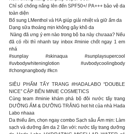
Chỉ số chống nắng lên đến SPF50+/ PA+++ bảo vệ da
toàn diện
Bổ sung LMenthol và HA giúp giải nhiệt và giữ ẩm da
Dạng sữa thoáng mịn không gây khô da
️ Nàng đã ưng ý em nào trong bộ ba này chưaaa? Nếu
đã có rồi thì nhanh tay inbox #minie chốt ngay 1 em
nhá
#sunplay #skinaqua #sunplaysupercool
#uvbodywhiteninglotion #uvbodycoolingbody
#chongnangbody #kcn
SIÊU PHẨM TẨY TRANG #HADALABO “DOUBLE
NICE” CẬP BẾN MINIE COSMETICS
Cùng team #minie khám phá bộ đôi nước tẩy trang
DƯỠNG ẨM & DƯỠNG TRẮNG hot hit của nhà Hada
Labo nhaaa
Da thiếu ẩm, chọn ngay combo Sạch sâu Ẩm mịn: Làm
sạch và dưỡng ẩm da 2 lần với: nước tẩy trang dưỡng