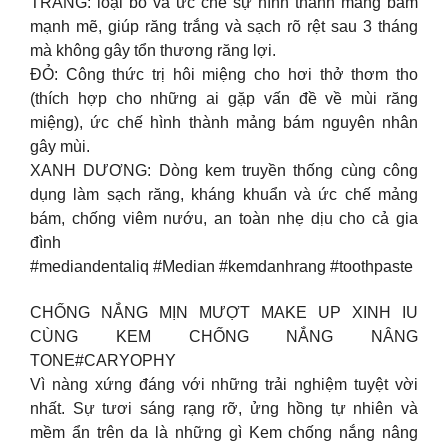
TRẮNG: loại bỏ và ức chế sự hình thành mảng bám
mạnh mẽ, giúp răng trắng và sạch rõ rệt sau 3 tháng
mà không gây tổn thương răng lợi.
ĐỎ: Công thức trị hôi miệng cho hơi thở thơm tho
(thích hợp cho những ai gặp vấn đề về mùi răng
miệng), ức chế hình thành mảng bám nguyên nhân
gây mùi.
XANH DƯƠNG: Dòng kem truyền thống cùng công
dụng làm sạch răng, kháng khuẩn và ức chế mảng
bám, chống viêm nướu, an toàn nhẹ dịu cho cả gia
đình
#mediandentaliq #Median #kemdanhrang #toothpaste
CHỐNG NẮNG MỊN MƯỢT MAKE UP XINH IU
CÙNG KEM CHỐNG NẮNG NÂNG
TONE#CARYOPHY
Vì nàng xứng đáng với những trải nghiệm tuyệt vời
nhất. Sự tươi sáng rạng rỡ, ửng hồng tự nhiên và
mềm ẩn trên da là những gì Kem chống nắng nâng