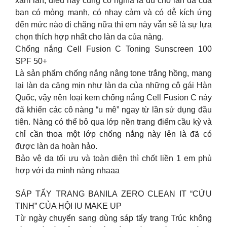
xâm lấn, điều này cũng có nghĩa là dù cho làn da của
bạn có mỏng manh, có nhạy cảm và có dễ kích ứng
đến mức nào đi chăng nữa thì em này vẫn sẽ là sự lựa
chọn thích hợp nhất cho làn da của nàng.
Chống nắng Cell Fusion C Toning Sunscreen 100
SPF 50+
Là sản phẩm chống nắng nâng tone trắng hồng, mang
lại làn da căng mịn như làn da của những cô gái Hàn
Quốc, vậy nên loại kem chống nắng Cell Fusion C này
đã khiến các cô nàng “u mê” ngay từ lần sử dụng đầu
tiên. Nàng có thể bỏ qua lớp nền trang điểm cầu kỳ và
chỉ cần thoa một lớp chống nắng này lên là đã có
được làn da hoàn hảo.
Bảo vệ da tối ưu và toàn diện thì chốt liền 1 em phù
hợp với da mình nàng nhaaa
SÁP TẨY TRANG BANILA ZERO CLEAN IT “CỨU
TINH” CỦA HỘI IU MAKE UP
Từ ngày chuyển sang dùng sáp tẩy trang Trúc không