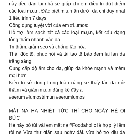
này đều đặn tại nhà sẽ giúp chị em điều trị dứt điểm
các loại m.ụ.n. Đặc biệt m.ụ.n ẩn dưới da chỉ duy nhất
1 liệu trình 7 days.
Công dụng tuyệt vời của em #Lumos:
Hỗ trợ làm sạch tất cả các loại m.ụ.n, kết cấu dạng
lỏng thấm nhanh vào da
Trị thâm, giảm sẹo và chống lão hóa
Thải độc tố, phục hồi và tái tạo tế bào đem lại làn da
trắng sáng
Cung cấp độ ẩm cho da, giúp da khỏe mạnh và mềm
mại hơn
Kiên trì sử dụng trong tuần nàng sẽ thấy làn da mờ
thâ.m và giảm m.ụ.n đáng kể đấy ạ
#serum #lumostrimun #serumlumos
MẶT NẠ HẠ NHIỆT TỨC THÌ CHO NGÀY HÈ OI
BỨC
Hè này bỏ túi vài em mặt nạ #Foodaholic là hợp lý lắm
rồi nè Vừa thư giãn sau ngày dài, vừa hỗ trợ dịu da