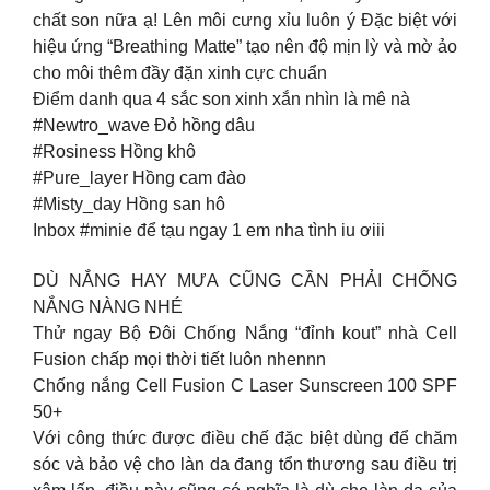
chất son nữa ạ! Lên môi cưng xỉu luôn ý Đặc biệt với
hiệu ứng “Breathing Matte” tạo nên độ mịn lỳ và mờ ảo
cho môi thêm đầy đặn xinh cực chuẩn
Điểm danh qua 4 sắc son xinh xắn nhìn là mê nà
#Newtro_wave Đỏ hồng dâu
#Rosiness Hồng khô
#Pure_layer Hồng cam đào
#Misty_day Hồng san hô
Inbox #minie để tạu ngay 1 em nha tình iu ơiii
DÙ NẮNG HAY MƯA CŨNG CẦN PHẢI CHỐNG
NẮNG NÀNG NHÉ
Thử ngay Bộ Đôi Chống Nắng “đỉnh kout” nhà Cell
Fusion chấp mọi thời tiết luôn nhennn
Chống nắng Cell Fusion C Laser Sunscreen 100 SPF
50+
Với công thức được điều chế đặc biệt dùng để chăm
sóc và bảo vệ cho làn da đang tổn thương sau điều trị