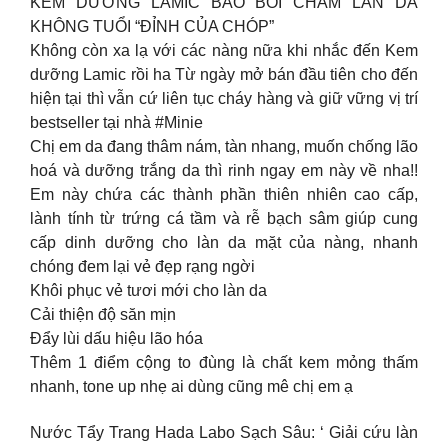
KEM DƯỠNG LAMIC BẢO BỐI CHĂM LÀN DA
KHÔNG TUỔI “ĐỈNH CỦA CHÓP”
Không còn xa lạ với các nàng nữa khi nhắc đến Kem
dưỡng Lamic rồi ha Từ ngày mở bán đầu tiên cho đến
hiện tại thì vẫn cứ liên tục cháy hàng và giữ vững vị trí
bestseller tại nhà #Minie
Chị em da đang thâm nám, tàn nhang, muốn chống lão
hoá và dưỡng trắng da thì rinh ngay em này về nha!!
Em này chứa các thành phần thiên nhiên cao cấp,
lành tính từ trứng cá tầm và rễ bạch sâm giúp cung
cấp dinh dưỡng cho làn da mặt của nàng, nhanh
chóng đem lại vẻ đẹp rạng ngời
Khôi phục vẻ tươi mới cho làn da
Cải thiện độ săn mịn
Đẩy lùi dấu hiệu lão hóa
Thêm 1 điểm cộng to đùng là chất kem mỏng thấm
nhanh, tone up nhẹ ai dùng cũng mê chị em ạ
Nước Tẩy Trang Hada Labo Sạch Sâu: ‘ Giải cứu làn