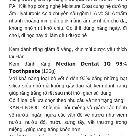
PA . Kết hợp công nghệ Moisture Coat cùng hệ dưỡng
ẩm Hyaluronic Acid chuyên sâu gồm HA và SHA thấm
nhanh thoáng mịn giúp giữ màng ẩm tự nhiên cho da,
không nhờn rít khó chịu. Có thể dùng hàng ngày, đi
chơi, đi học hay đi làm đều được nè
Kem đánh răng giảm ố vàng, khử mùi được yêu thích
tại Hàn
Kem đánh răng 𝗠𝗲𝗱𝗶𝗮𝗻 𝗗𝗲𝗻𝘁𝗮𝗹 𝗜𝗤 𝟵𝟯%
𝗧𝗼𝗼𝘁𝗵𝗽𝗮𝘀𝘁𝗲 (120g)
Với khả năng loại bỏ vết ố đến 93% bằng những hạt
silica siêu nhỏ mà không gây đau rát, kem đánh răng
giúp răng trắng rõ rệt sau một thời gian sử dụng.
Có 4 loại dễ lựa chọn theo nhu cầu và tình trạng răng:
XANH NGỌC: Khử mùi hôi miệng và giảm các bệnh
về nướu, ngăn ngừa các vấn đề về nướu như viêm
nướu, nướu đỏ, nướu sưng tấy, vết thương trong
miệng,..giúp răng trắng khỏe hơn.