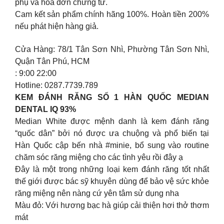
phụ và hóa đơn chứng từ.
Cam kết sản phẩm chính hãng 100%. Hoàn tiền 200%
nếu phát hiện hàng giả.
Cửa Hàng: 78/1 Tân Sơn Nhì, Phường Tân Sơn Nhì,
Quận Tân Phú, HCM
: 9:00 22:00
Hotline: 0287.7739.789
KEM ĐÁNH RĂNG SỐ 1 HÀN QUỐC MEDIAN
DENTAL IQ 93%
Median White được mệnh danh là kem đánh răng
“quốc dân” bởi nó được ưa chuộng và phổ biến tại
Hàn Quốc cập bến nhà #minie, bổ sung vào routine
chăm sóc răng miệng cho các tình yêu rồi đây ạ
Đây là một trong những loại kem đánh răng tốt nhất
thế giới được bác sỹ khuyên dùng để bảo vệ sức khỏe
răng miệng nên nàng cứ yên tâm sử dụng nha
Màu đỏ: Với hương bạc hà giúp cải thiện hơi thở thơm
mát