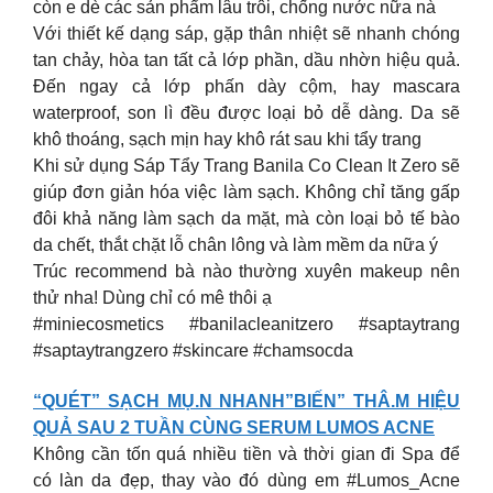
còn e dè các sản phẩm lâu trôi, chống nước nữa nà
Với thiết kế dạng sáp, gặp thân nhiệt sẽ nhanh chóng
tan chảy, hòa tan tất cả lớp phần, dầu nhờn hiệu quả.
Đến ngay cả lớp phấn dày cộm, hay mascara
waterproof, son lì đều được loại bỏ dễ dàng. Da sẽ
khô thoáng, sạch mịn hay khô rát sau khi tẩy trang
Khi sử dụng Sáp Tẩy Trang Banila Co Clean It Zero sẽ
giúp đơn giản hóa việc làm sạch. Không chỉ tăng gấp
đôi khả năng làm sạch da mặt, mà còn loại bỏ tế bào
da chết, thắt chặt lỗ chân lông và làm mềm da nữa ý
Trúc recommend bà nào thường xuyên makeup nên
thử nha! Dùng chỉ có mê thôi ạ
#miniecosmetics #banilacleanitzero #saptaytrang
#saptaytrangzero #skincare #chamsocda
“QUÉT” SẠCH MỤ.N NHANH”BIẾN” THÂ.M HIỆU
QUẢ SAU 2 TUẦN CÙNG SERUM LUMOS ACNE
Không cần tốn quá nhiều tiền và thời gian đi Spa để
có làn da đẹp, thay vào đó dùng em #Lumos_Acne