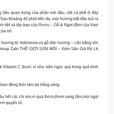
t hương liệu quan trọng của phần mở đầu, nốt cà phê ở đây
au khoảng 40 phút trên da, mùi hương bắt đầu toả ra
ãnh liệt và táo bạo của Rượu – Gỗ & Ngọt đậm của Vani
của nó.
 hương từ Indonesia và gỗ đàn hương – cân bằng với
g Group Zalo THẾ GIỚI SON MÔI – Xóm Săn Giá Rẻ Lẻ
.𝐆.𝐈 Price : 1.1.9.9k Vitamin C được ví như viên ngọc quý trong quá trình
m mụn đồng thời làm da trắng sáng.
iêu lòng hầu hết các chị em,vì quá thơm,thơm sang lắm,mùi ngọt
hơm quyến rũ.