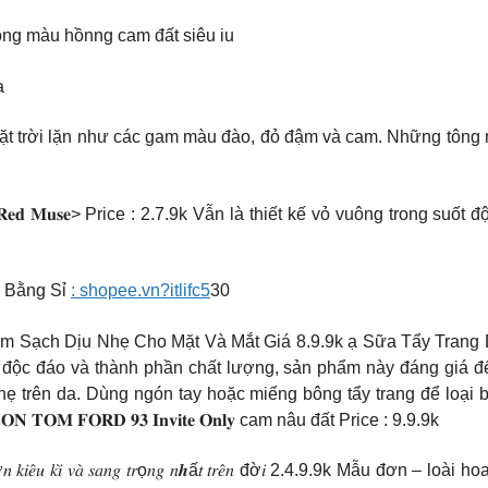
tông màu hồnng cam đất siêu iu
ạ
t trời lặn như các gam màu đào, đỏ đậm và cam. Những tông 
 𝟑𝐂𝐄 𝐒𝐨𝐟𝐭 𝐌𝐚𝐭𝐭𝐞 𝐑𝐞𝐝 𝐌𝐮𝐬𝐞> Price : 2.7.9k Vẫn là thiết kế vỏ v
 Bằng Sỉ
: shopee.vn?itlifc5
30
m Sạch Dịu Nhẹ Cho Mặt Và Mắt Giá 8.9.9k ạ Sữa Tẩy Trang Di
c độc đáo và thành phần chất lượng, sản phẩm này đáng giá đ
hẹ trên da. Dùng ngón tay hoặc miếng bông tẩy trang để loại 
𝐌 𝐅𝐎𝐑𝐃 𝟗𝟑 𝐈𝐧𝐯𝐢𝐭𝐞 𝐎𝐧𝐥𝐲 cam nâu đất Price : 9.9.9k
 𝑚ẫ𝑢 đơ𝑛 𝑘𝑖𝑒̂𝑢 𝑘𝑖̀ 𝑣𝑎̀ 𝑠𝑎𝑛𝑔 𝑡𝑟ọ𝑛𝑔 𝑛𝒉ấ𝑡 𝑡𝑟𝑒̂𝑛 đờ𝑖 2.4.9