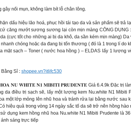
 gây nổi mụn, không làm bít lỗ chân lông.
𝐠 2.1.9 k – Ngăn chặn dấu hiệu lão hoá, phục hồi tái tạo da và sản phẩ
da cứ căng mướt sương sương lại còn mịn màng CÔNG DỤNG : 
a (cực tốt cho những ai bị da khô, da sần kém mịn màng) Da v
a nhanh chóng hoặc da đang bị tổn thương ( đó là 1 trong lí do 
 mặt sạch – Toner ( nước hoa hồng ) – ELDAS lấy 1 lượng vừa 
 Bằng Sỉ :
shopee.vn?itlifc530
𝐎̂̀𝐍𝐆𝐍𝐇𝐔̃𝐇𝐎𝐀 𝐍𝐔 𝐖𝐇𝐈𝐓𝐄 𝐍𝟏 𝐌𝐈𝐁𝐈𝐓𝐈 𝐏𝐑𝐔𝐃𝐄𝐍𝐓𝐄 Giá 
khi vệ sinh vùng da điều trị sạch sẽ, lấy một lượng kem Nu.white N1
a một lớp mỏng lên nhũ hoa và tránh rửa lại bằng nước sau khi
Có hiệu quả trong vòng 14 ngày sắc tố da sẽ trở nên hồng hào r
ạn sử dụng kem hồng nhũ hoa Nu.white N1 Mibiti Prudente là 36
 ánh sáng trực tiếp