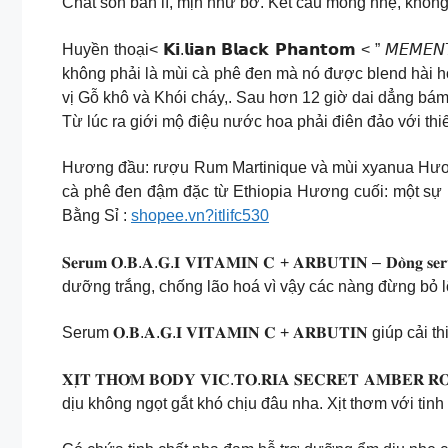
Chất son bán lì, mịn như bơ. Kết cấu mỏng nhẹ, khôn
Huyền thoại< 𝗞𝗶.𝗹𝗶𝗮𝗻 𝗕𝗹𝗮𝗰𝗸 𝗣𝗵𝗮𝗻𝘁𝗼𝗺 < ”
không phải là mùi cà phê đen mà nó được blend hài 
vị Gỗ khô và Khói cháy,. Sau hơn 12 giờ dai dẳng bám
Từ lúc ra giới mộ điệu nước hoa phải điên đảo với th
Hương đầu: rượu Rum Martinique và mùi xyanua Hươn
cà phê đen đậm đặc từ Ethiopia Hương cuối: một s
Bằng Sỉ :
shopee.vn?itlifc530
𝐒𝐞𝐫𝐮𝐦 𝐎.𝐁.𝐀.𝐆.𝐈 𝐕𝐈𝐓𝐀𝐌𝐈𝐍 𝐂 + 𝐀𝐑𝐁𝐔𝐓𝐈𝐍 – 𝐃𝐨̀𝐧𝐠 𝐬
dưỡng trắng, chống lão hoá vì vậy các nàng đừng bỏ 
Serum 𝐎.𝐁.𝐀.𝐆.𝐈 𝐕𝐈𝐓𝐀𝐌𝐈𝐍 𝐂 + 𝐀𝐑𝐁𝐔𝐓𝐈𝐍 giúp cải th
𝐗𝐈̣𝐓 𝐓𝐇𝐎̛𝐌 𝐁𝐎𝐃𝐘 𝐕𝐈𝐂.𝐓𝐎.𝐑𝐈𝐀 𝐒𝐄𝐂𝐑𝐄𝐓 𝐀
dịu không ngọt gắt khó chịu đâu nha. Xịt thơm với ti