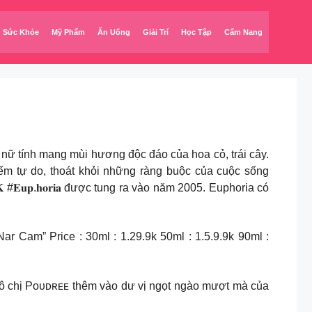
Sức Khỏe
Mỹ Phẩm
Ăn Uống
Giải Trí
Học Tập
Cẩm Nang
.𝐨𝐫𝐢𝐚 là chai nước hoa nữ tính mang mùi hương độc đáo của hoa cỏ, trái cây.
c tìm kiếm tự do, thoát khỏi những ràng buộc của cuộc sống
 #𝐄𝐮𝐩.𝐡𝐨𝐫𝐢𝐚 được tung ra vào năm 2005. Euphoria có
– bản “Nar Cam” Price : 30ml : 1.29.9k 50ml : 1.5.9.9k 90ml :
ng của cô chị Pᴏᴜᴅʀᴇᴇ thêm vào dư vị ngọt ngào mượt mà của