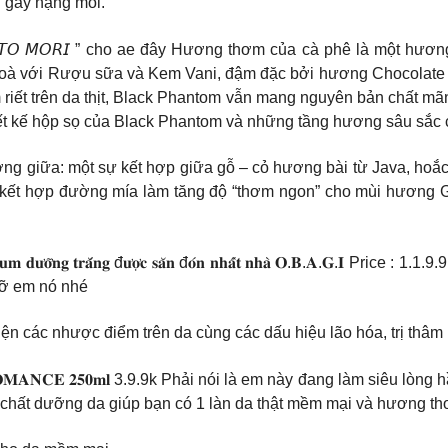
g gây nặng môi.
 𝘔𝘌𝘔𝘌𝘕𝘛𝘖 𝘔𝘖𝘙𝘐 ” cho ae đây Hương thơm của cà phê là mộ
hoà với Rượu sữa và Kem Vani, đậm đặc bởi hương Chocolate S
 riết trên da thịt, Black Phantom vẫn mang nguyên bản chất m
iết kế hộp sọ của Black Phantom và những tầng hương sâu sắc 
g giữa: một sự kết hợp giữa gỗ – cỏ hương bài từ Java, hoắc
ự kết hợp đường mía làm tăng độ “thơm ngon” cho mùi hươn
𝐞𝐫𝐮𝐦 𝐝𝐮̛𝐨̛̃𝐧𝐠 𝐭𝐫𝐚̆́𝐧𝐠 đ𝐮̛𝐨̛̣𝐜 𝐬𝐚̆𝐧 đ𝐨́𝐧 𝐧𝐡𝐚̂́𝐭 𝐧𝐡𝐚̀ 𝐎.𝐁.
lỡ em nó nhé
iện các nhược điểm trên da cùng các dấu hiệu lão hóa, trị thâ
𝐌𝐁𝐄𝐑 𝐑𝐎𝐌𝐀𝐍𝐂𝐄 𝟐𝟓𝟎𝐦𝐥 3.9.9k Phải nói là em này đang làm s
nh chất dưỡng da giúp bạn có 1 làn da thật mềm mại và hương t