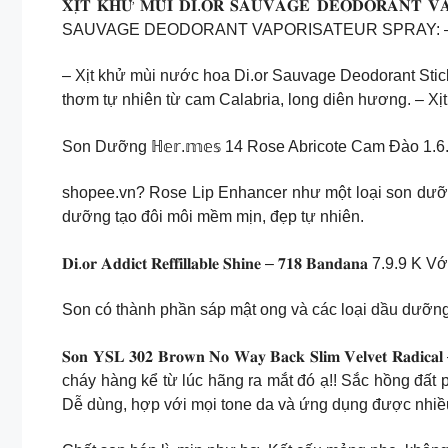
𝐗𝐈̣𝐓 𝐊𝐇𝐔̛̉ 𝐌𝐔̀𝐈 𝐃𝐈.𝐎𝐑 𝐒𝐀𝐔𝐕𝐀𝐆𝐄 𝐃𝐄𝐎𝐃𝐎
SAUVAGE DEODORANT VAPORISATEUR SPRAY: – Chiết x
– Xịt khử mùi nước hoa Di.or Sauvage Deodorant Stic
thơm tự nhiên từ cam Calabria, long diên hương. – Xịt
Son Dưỡng ℍ𝕖𝕣.𝕞𝕖𝕤 14 Rose Abricote Cam Đào 1.6
shopee.vn? Rose Lip Enhancer như một loại son dưỡng
dưỡng tạo đôi môi mềm mịn, đẹp tự nhiên.
𝐃𝐢.𝐨𝐫 𝐀𝐝𝐝𝐢𝐜𝐭 𝐑𝐞𝐟𝐟𝐢𝐥𝐥𝐚𝐛𝐥𝐞 𝐒𝐡𝐢𝐧𝐞 – 𝟕𝟏
Son có thành phần sáp mật ong và các loại dầu dưỡng
𝐒𝐨𝐧 𝐘𝐒𝐋 𝟑𝟎𝟐 𝐁𝐫𝐨𝐰𝐧 𝐍𝐨 𝐖𝐚𝐲 𝐁𝐚𝐜𝐤 𝐒𝐥𝐢𝐦 𝐕𝐞𝐥
cháy hàng kể từ lúc hãng ra mắt đó ạ!! Sắc hồng đất 
Dễ dùng, hợp với mọi tone da và ứng dụng được nhi