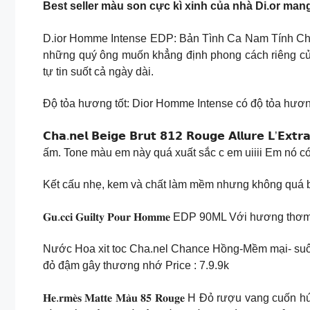
Best seller màu son cực kì xinh của nhà Di.or mang
D.ior Homme Intense EDP: Bản Tình Ca Nam Tính Cho
những quý ông muốn khẳng định phong cách riêng của
tự tin suốt cả ngày dài.
Độ tỏa hương tốt: Dior Homme Intense có độ tỏa hương
𝗖𝗵𝗮.𝗻𝗲𝗹 𝗕𝗲𝗶𝗴𝗲 𝗕𝗿𝘂𝘁 𝟴𝟭𝟮 𝗥𝗼𝘂𝗴𝗲 𝗔𝗹𝗹𝘂𝗿
ấm. Tone màu em này quá xuất sắc c em uiiii Em nó có
Kết cấu nhẹ, kem và chất làm mềm nhưng không quá 
𝐆𝐮.𝐜𝐜𝐢 𝐆𝐮𝐢𝐥𝐭𝐲 𝐏𝐨𝐮𝐫 𝐇𝐨𝐦𝐦𝐞 EDP 90ML Với 
Nước Hoa xit toc Cha.nel Chance Hồng-Mềm mại- suôn
đỏ đậm gây thương nhớ Price : 7.9.9k
𝐇𝐞.𝐫𝐦𝐞̀𝐬 𝐌𝐚𝐭𝐭𝐞 𝐌𝐚̀𝐮 𝟖𝟓 𝐑𝐨𝐮𝐠𝐞 H Đỏ rượ