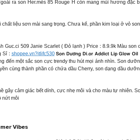
 Ngoài ra son Her.mès 85 Rouge H còn mang mùi hương đặc biệt
 chất liệu sơn mài sang trọng. Chưa kể, phần kim loại ở vỏ so
𝐢𝐨̛́𝐢 𝐡𝐚̣𝐧 𝐦𝐨̛́𝐢 𝐭𝐨𝐚𝐧h Guc.ci 509 Janie Scarlet ( Đỏ lạnh ) Price 
 Sỉ :
shopee.vn?itlifc530
𝗦𝗼𝗻 𝗗𝘂̛𝗼̛̃𝗻𝗴 𝗗𝗶.𝗼𝗿 𝗔𝗱𝗱𝗶𝗰𝘁 𝗟𝗶𝗽
 đến một sắc son cực trendy thu hút mọi ánh nhìn. Son dưỡng
c quyền cùng thành phần có chứa dầu Cherry, son dạng dầu dưỡn
hề gây cảm giác bết dính, cực nhẹ môi và cho màu tự nhiên. S
ô nứt môi
𝗺𝗺𝗲𝗿 𝗩𝗶𝗯𝗲𝘀