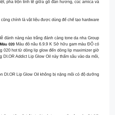
, pha trộn tinh tế giữa gỗ đàn hương, cúc arnica và
n cũng chính là vật liệu được dùng để chế tạo hardware
: 8.9.9k Màu son dễ đánh nàng nào trắng đánh càng tone da nha Group
 𝗚𝗹𝗼𝘄 𝗢𝗶𝗹 𝗠𝗮̀𝘂 𝟬𝟮𝟬 Màu đỏ nâu 6.9.9 K Sở hữu gam màu ĐỎ có
 020 hot từ dòng lip glow đến dòng lip maximizer giờ
g DI.OR Addict Lip Glow Oil này thấm sâu vào da môi,
on DI.OR Lip Glow Oil không bị nặng môi có độ dưỡng