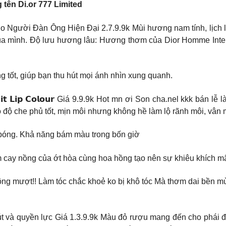
 tên Di.or 777 Limited
 Người Đàn Ông Hiện Đại 2.7.9.9k Mùi hương nam tính, lịch l
 mình. Độ lưu hương lâu: Hương thơm của Dior Homme Intense
 tốt, giúp bạn thu hút mọi ánh nhìn xung quanh.
𝗲 𝗟’𝗘𝘅𝘁𝗿𝗮𝗶𝘁 𝗟𝗶𝗽 𝗖𝗼𝗹𝗼𝘂𝗿 Giá 9.9.9k Hot mn ơi Son cha.nel 
 độ che phủ tốt, mịn môi nhưng không hề làm lộ rãnh môi, vân 
bóng. Khả năng bám màu trong bốn giờ
hương thơm cay nồng của ớt hòa cùng hoa hồng tạo nên sự khiêu khích 
g mượt!! Làm tóc chắc khoẻ ko bị khô tóc Mà thơm dai bền mù
u vang cuốn hút và quyền lực Giá 1.3.9.9k Màu đỏ rượu mang đến cho p