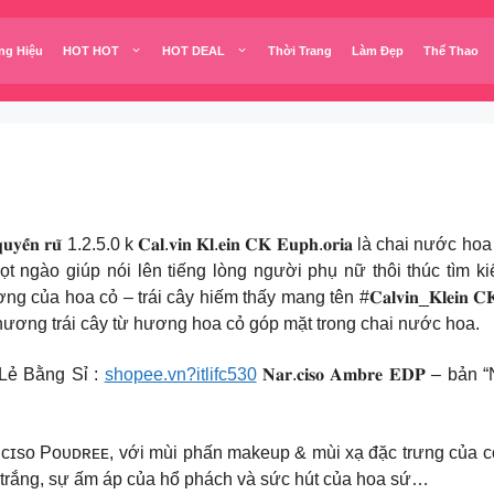
ng Hiệu
HOT HOT
HOT DEAL
Thời Trang
Làm Đẹp
Thể Thao
𝐠𝐨̛̣𝐢 𝐭𝐢̀𝐧𝐡 𝐯𝐚̀ 𝐪𝐮𝐲𝐞̂́𝐧 𝐫𝐮̃ 1.2.5.0 k 𝐂𝐚𝐥.𝐯𝐢𝐧 𝐊𝐥.𝐞𝐢𝐧 𝐂𝐊 𝐄𝐮𝐩
g tươi sáng ngọt ngào giúp nói lên tiếng lòng người phụ nữ thôi thú
a hoa cỏ – trái cây hiếm thấy mang tên #𝐂𝐚𝐥𝐯𝐢𝐧_𝐊𝐥𝐞𝐢𝐧 𝐂𝐊
hương trái cây từ hương hoa cỏ góp mặt trong chai nước hoa.
Lẻ Bằng Sỉ :
shopee.vn?itlifc530
𝐍𝐚𝐫.𝐜𝐢𝐬𝐨 𝐀𝐦𝐛𝐫𝐞 𝐄𝐃𝐏 
nâng cấp của Nᴀʀ.ᴄɪsᴏ Pᴏᴜᴅʀᴇᴇ, với mùi phấn makeup & mùi xạ đặc trư
a trắng, sự ấm áp của hổ phách và sức hút của hoa sứ…