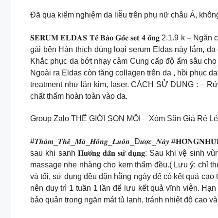
Đã qua kiểm nghiệm da liễu trên phụ nữ châu Á, không
𝐒𝐄𝐑𝐔𝐌 𝐄𝐋𝐃𝐀𝐒 𝐓𝐞̂́ 𝐁𝐚̀𝐨 𝐆𝐨̂́𝐜 𝐬𝐞𝐭 𝟒 𝐨̂́𝐧
gái bên Hàn thích dùng loại serum Eldas này lắm, 
Khắc phục da bớt nhạy cảm Cung cấp độ ẩm sâu cho d
Ngoài ra Eldas còn tăng collagen trên da , hồi phục d
treatment như lăn kim, laser. CÁCH SỬ DỤNG : – Rửa
chất thấm hoàn toàn vào da.
Group Zalo THẾ GIỚI SON MÔI – Xóm Săn Giá Rẻ Lẻ
#𝑻𝒉𝒂̂𝒎_𝑻𝒉𝒆̂́_𝑴𝒂̀_𝑯𝒐̂̀𝒏𝒈_𝑳𝒖𝒐̂𝒏_Đ𝒖̛𝒐̛̣𝒄_𝑵𝒂̀𝒚 #
sau khi sanh 𝐇𝐮̛𝐨̛́𝐧𝐠 𝐝𝐚̂̃𝐧 𝐬𝐮̛̉ 𝐝𝐮̣𝐧𝐠: Sau 
massage nhẹ nhàng cho kem thấm đều.( Lưu ý: chỉ tho
và tối, sử dụng đều đặn hằng ngày để có kết quả cao 
nên duy trì 1 tuần 1 lần để lưu kết quả vĩnh viễn. H
bảo quản trong ngăn mát tủ lạnh, tránh nhiệt độ cao và