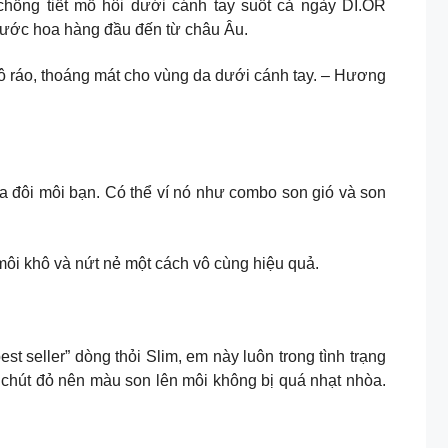
 xịt Di.or chống tiết mồ hôi dưới cánh tay suốt cả ngày DI.OR
ớc hoa hàng đầu đến từ châu Âu.
ô ráo, thoáng mát cho vùng da dưới cánh tay. – Hương
a đôi môi bạn. Có thể ví nó như combo son gió và son
 phục hồi môi khô và nứt nẻ một cách vô cùng hiệu quả.
ững màu son “best seller” dòng thỏi Slim, em này luôn trong tình trạng
m chút đỏ nên màu son lên môi không bị quá nhạt nhòa.