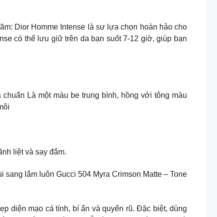
ãm: Dior Homme Intense là sự lựa chọn hoàn hảo cho
 có thể lưu giữ trên da bạn suốt 7-12 giờ, giúp bạn
kkk bán lễ là chuẩn Là một màu be trung bình, hồng với tông màu
môi
mãnh liệt và say đắm.
i sang lắm luôn Gucci 504 Myra Crimson Matte – Tone
hái đẹp diện mạo cá tính, bí ẩn và quyến rũ. Đặc biệt, dùng