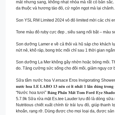
mát nhưng sang, không nhạt nhòa mà rất có bản sắc. 
da thuộc và hương táo đỏ, cứ ngòn ngọt mà lại chảnh.
Son YSL RM Limited 2024 vỏ đỏ limited mời các chị e
Tone màu đỏ ruby cực đẹp , siêu sang nổi bật – màu s
Son dưỡng Lamer e về cả thỏi và hũ sáp cho khách
nứt nẻ, khô ráp, bong tróc môi chỉ sau 1 thời gian n
Son dưỡng La Mer không gây nhờn hoặc bóng môi. Thàn
do. Tăng cường sức sống cho đôi môi, giảm nguy cơ b
Sữa tắm nước hoa V.ersace Eros Invigorating Showe
𝐧𝐮̛𝐨̛́𝐜 𝐡𝐨𝐚 𝐋𝐄 𝐋𝐀𝐁𝐎 𝟏𝟑 𝐧𝐞̂𝐧 𝐜𝐨́ 𝐢́𝐭 𝐧𝐡𝐚̂́𝐭 𝟏
“Nước hoa tươi” 𝐁𝐚̉𝐧𝐠 𝐏𝐡𝐚̂́𝐧 𝐌𝐚̆́𝐭 𝐓𝐨𝐦 𝐅𝐨𝐫𝐝 𝐄𝐲𝐞 𝐒𝐡𝐚𝐝𝐨𝐰 𝐐𝐮
5.7.9k Sữa rửa mặt Es.tee Lauder lựu đỏ là dòng sữa 
Nutritious chiết xuất chính từ trái lựu đỏ, giúp tha
khoắn, rạng rỡ. Dùng được cho mọi loại da, được sản 