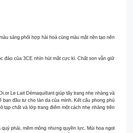
màu sáng phối hợp hài hoà cùng màu mắt nền tạo nên
uông trong suốt độc đáo của 3CE nhìn hút mắt cực kì. Chất son vẫn giữ
.or Le Lait Démaquillant giúp tẩy trang nhẹ nhàng và
ể bạn đầu tư cho làn da của mình. Kết cấu phong phú
bỏ tạp chất và lớp trang điểm một cách nhẹ nhàng trên
.9k Mẫu đơn – loài hoa quý phái, mềm mỏng nhưng quyền lực. Mùi hoa ngọt