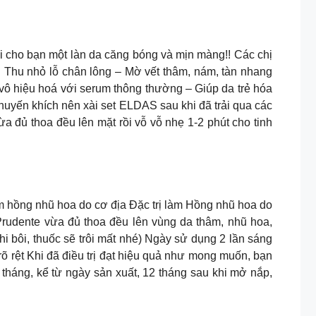
m sẽ trả lại cho bạn một làn da căng bóng và mịn màng!! Các chị
Thu nhỏ lỗ chân lông – Mờ vết thâm, nám, tàn nhang
ô hiệu hoá với serum thông thường – Giúp da trẻ hóa
khuyến khích nên xài set ELDAS sau khi đã trải qua các
đủ thoa đều lên mặt rồi vỗ vỗ nhẹ 1-2 phút cho tinh
6.4.9k Đặc trị làm hồng nhũ hoa do cơ địa Đặc trị làm Hồng nhũ hoa do
 Mibiti Prudente vừa đủ thoa đều lên vùng da thâm, nhũ hoa,
 bôi, thuốc sẽ trôi mất nhé) Ngày sử dụng 2 lần sáng
õ rệt Khi đã điều trị đạt hiệu quả như mong muốn, bạn
 tháng, kể từ ngày sản xuất, 12 tháng sau khi mở nắp,