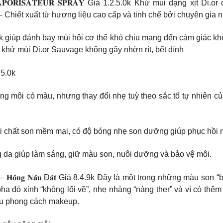
𝐑𝐀𝐍𝐓 𝐕𝐀𝐏𝐎𝐑𝐈𝐒𝐀𝐓𝐄𝐔𝐑 𝐒𝐏𝐑𝐀𝐘 Giá 1.2.5.0k Khử mùi dạng
uất từ hương liệu cao cấp và tinh chế bởi chuyên gia nư
k giúp đánh bay mùi hôi cơ thể khó chịu mang đến cảm giác kh
 khử mùi Di.or Sauvage không gây nhờn rít, bết dính
.5.0k
 môi có màu, nhưng thay đổi nhẹ tuỳ theo sắc tố tự nhiên củ
 𝐁𝐚𝐧𝐝𝐚𝐧𝐚 7.9.9 K Với chất son mềm mại, có độ bóng nhẹ son dưỡng giúp
 da giúp làm sáng, giữ màu son, nuôi dưỡng và bảo vệ môi.
𝐞𝐭 𝐑𝐚𝐝𝐢𝐜𝐚𝐥 – 𝐇𝐨̂̀𝐧𝐠 𝐍𝐚̂𝐮 Đ𝐚̂́𝐭 Giá 8.4.9k Đây là một trong nh
pha đỏ xinh “không lối về”, nhẹ nhàng “nàng ther” và vì có thê
ều phong cách makeup.