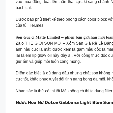
vào mùa đông, toát lên thần thái cực kì sang chảnh
bạch chỉ.
Được bao phủ thiết kế theo phong cách color block với
của túi Her.mès
𝐒𝐨𝐧 𝐆𝐮𝐜.𝐜𝐢 𝐌𝐚𝐭𝐭𝐞 𝐋𝐢𝐦𝐢𝐭𝐞𝗱 – 𝐩𝐡𝐢𝐞̂𝐧 𝐛𝐚̉𝐧 
Zalo THẾ GIỚI SON MÔI – Xóm Săn Giá Rẻ Lẻ Bằng
ánh nâu cực lạ mắt, được xem là gam màu độc lạ mang
lại là em lip glow oil này đây ạ . Với công thức độ
giữ ẩm và giúp môi luôn căng mọng.
Điểm đặc biệt là dù dạng dầu nhưng chất son không 
cực tốt, khắc phục tuyệt đối tình trạng bong da môi, kh
Nhan sắc là thứ có thì tốt Mà không có thì ta dùng filter
𝗡𝘂̛𝗼̛́𝗰 𝗛𝗼𝗮 𝗡𝘂̛̃ 𝗗𝗼𝗹.𝗰𝗲 𝗚𝗮𝗯𝗯𝗮𝗻𝗮 𝗟𝗶𝗴𝗵𝘁 𝗕𝗹𝘂𝗲 𝗦𝘂