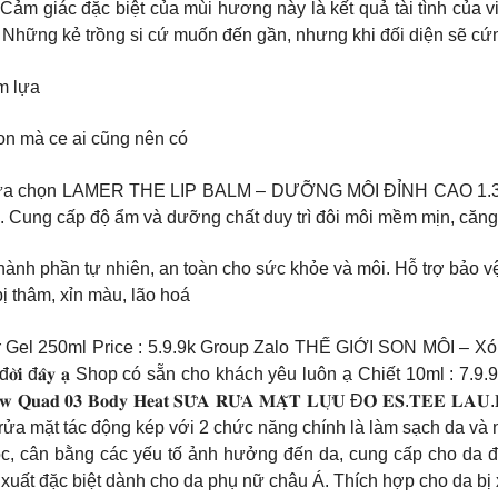
Cảm giác đặc biệt của mùi hương này là kết quả tài tình của
 Những kẻ trồng si cứ muốn đến gần, nhưng khi đối diện sẽ cứ
m lựa
on mà ce ai cũng nên có
 lựa chọn LAMER THE LIP BALM – DƯỠNG MÔI ĐỈNH CAO 1.3.9.
gắn. Cung cấp độ ẩm và dưỡng chất duy trì đôi môi mềm mịn, căn
h phần tự nhiên, an toàn cho sức khỏe và môi. Hỗ trợ bảo vệ 
ị thâm, xỉn màu, lão hoá
r Gel 250ml Price : 5.9.9k Group Zalo THẾ GIỚI SON MÔI – 
 𝐥𝐚̂̀𝐧 𝐝𝐮̀𝐧𝐠 𝐭𝐫𝐨𝐧𝐠 đ𝐨̛̀𝐢 đ𝐚̂𝐲 𝐚̣ Shop có sẵn cho khách yêu luôn ạ 
𝐚𝐝 𝟎𝟑 𝐁𝐨𝐝𝐲 𝐇𝐞𝐚𝐭 𝐒𝐔̛̃𝐀 𝐑𝐔̛̉𝐀 𝐌𝐀̣̆𝐓 𝐋𝐔̛̣𝐔 Đ𝐎̉ 𝐄𝐒.𝐓𝐄𝐄 𝐋𝐀𝐔.𝐃𝐄𝐑 𝟏𝟐
rửa mặt tác động kép với 2 chức năng chính là làm sạch da và
nh lọc, cân bằng các yếu tố ảnh hưởng đến da, cung cấp cho da
xuất đặc biệt dành cho da phụ nữ châu Á. Thích hợp cho da bị 