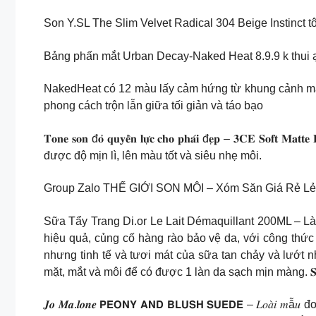
Son Y.SL The Slim Velvet Radical 304 Beige Instinct 
Bảng phấn mắt Urban Decay-Naked Heat 8.9.9 k thui 
NakedHeat có 12 màu lấy cảm hứng từ khung cảnh mặ
phong cách trộn lẫn giữa tối giản và táo bạo
𝐓𝐨𝐧𝐞 𝐬𝐨𝐧 đ𝐨̉ 𝐪𝐮𝐲𝐞̂̀𝐧 𝐥𝐮̛̣𝐜 𝐜𝐡𝐨 𝐩𝐡𝐚́𝐢 đ𝐞̣𝐩 –
được độ mịn lì, lên màu tốt và siêu nhẹ môi.
Group Zalo THẾ GIỚI SON MÔI – Xóm Săn Giá Rẻ Lẻ
Sữa Tẩy Trang Di.or Le Lait Démaquillant 200ML – Là
hiệu quả, củng cố hàng rào bảo vệ da, với công thứ
nhưng tinh tế và tươi mát của sữa tan chảy và lướt n
mặt, mắt và môi để có được 1 làn da sạch mịn màng. 𝐒𝐎𝐍 𝐓𝐎
𝑱𝒐 𝑴𝒂.𝒍𝒐𝒏𝒆 𝗣𝗘𝗢𝗡𝗬 𝗔𝗡𝗗 𝗕𝗟𝗨𝗦𝗛 𝗦𝗨𝗘𝗗𝗘 – 𝐿𝑜𝑎̀𝑖