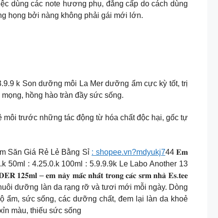
 việc dùng các note hương phụ, đẳng cấp do cách dùng
ng họng bởi nàng không phải gái mới lớn.
9 k Son dưỡng môi La Mer dưỡng ẩm cực kỳ tốt, trị
g mọng, hồng hào tràn đầy sức sống.
môi trước những tác động từ hóa chất độc hại, gốc tự
Xóm Săn Giá Rẻ Lẻ Bằng Sỉ
: shopee.vn?mdyukj7
44 𝐄𝐦
Chiết 10ml : 7.9.9.k 50ml : 4.25.0.k 100ml : 5.9.9.9k Le Labo Another 13
𝟓𝐦𝐥 – 𝐞𝐦 𝐧𝐚̀𝐲 𝐦𝐚̆́𝐜 𝐧𝐡𝐚̂́𝐭 𝐭𝐫𝐨𝐧𝐠 𝐜𝐚́𝐜 𝐬𝐫𝐦 𝐧𝐡𝐚̀ 𝐄𝐬.𝐭𝐞𝐞
 nuôi dưỡng làn da rạng rỡ và tươi mới mỗi ngày. Dòng
 độ ẩm, sức sống, các dưỡng chất, đem lại làn da khoẻ
xỉn màu, thiếu sức sống