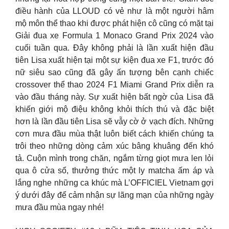
điều hành của LLOUD có vẻ như là một người hâm
mộ môn thể thao khi được phát hiện cô cũng có mặt tại
Giải đua xe Formula 1 Monaco Grand Prix 2024 vào
cuối tuần qua. Đây không phải là lần xuất hiện đầu
tiên Lisa xuất hiện tại một sự kiện đua xe F1, trước đó
nữ siêu sao cũng đã gây ấn tượng bên cạnh chiếc
crossover thể thao 2024 F1 Miami Grand Prix diễn ra
vào đầu tháng này. Sự xuất hiện bất ngờ của Lisa đã
khiến giới mộ điệu không khỏi thích thú và đặc biệt
hơn là lần đầu tiên Lisa sẽ vẫy cờ ở vạch đích. Những
cơn mưa đầu mùa thật luôn biết cách khiến chúng ta
trôi theo những dòng cảm xúc bâng khuâng đến khó
tả. Cuộn mình trong chăn, ngắm từng giọt mưa len lỏi
qua ô cửa sổ, thưởng thức một ly matcha ấm áp và
lắng nghe những ca khúc mà L’OFFICIEL Vietnam gợi
ý dưới đây để cảm nhận sự lãng mạn của những ngày
mưa đầu mùa ngay nhé!