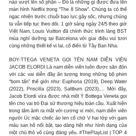
nào vượt lên số phận – Đó là những gì được đưa lên
màn hình Netflix trong “The 8 Show”. Chúng ta có thể
ngạc nhiên trước chuỗi bạo lực gây sốc, nhưng chúng
ta vẫn tiếp tục theo dõi. 1 giờ sáng ngày 24/5 theo giờ
Việt Nam, Louis Vuitton đã chính thức trình làng BST
mùa nghỉ dưỡng tại Barcelona với giai điệu vui tươi
cùng những thiết kế vị lai, cổ điển từ Tây Ban Nha.
BOY-TTEGA VENETA GỌI TÊN NAM DIỄN VIÊN
JACOB ELORDI Là nam diễn viên luôn được săn đón
với các vai diễn đầy ấn tượng trong những bộ phim
“bom tấn” thế giới như: Euphoria (2019), Deep Water
(2022), Priscilla (2023), Saltburn (2023),… Mới đây,
Jacob Elordi vừa được nhà mốt Ý Bottega Veneta gọi
tên cho vai trò Đại sứ thương hiệu toàn cầu. Xuất hiện
trong tấm ảnh ra mắt với cương vị mới, nam diễn viên
người Úc mặc chiếc áo len cổ chữ V hai lớp với gam
màu san hô nổi bật, tạo dáng hệt như hình dạng của
một chú thỏ vô cùng đáng yêu. #ThePlayList | TOP 4