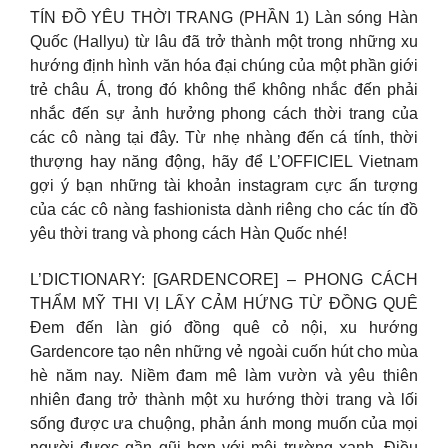
TÍN ĐỒ YÊU THỜI TRANG (PHẦN 1) Làn sóng Hàn
Quốc (Hallyu) từ lâu đã trở thành một trong những xu
hướng định hình văn hóa đại chúng của một phần giới
trẻ châu Á, trong đó không thể không nhắc đến phải
nhắc đến sự ảnh hưởng phong cách thời trang của
các cô nàng tại đây. Từ nhẹ nhàng đến cá tính, thời
thượng hay năng động, hãy để L’OFFICIEL Vietnam
gợi ý bạn những tài khoản instagram cực ấn tượng
của các cô nàng fashionista dành riêng cho các tín đồ
yêu thời trang và phong cách Hàn Quốc nhé!
L’DICTIONARY: [GARDENCORE] – PHONG CÁCH
THẨM MỸ THI VỊ LẤY CẢM HỨNG TỪ ĐỒNG QUÊ
Đem đến làn gió đồng quê cỏ nội, xu hướng
Gardencore tạo nên những vẻ ngoài cuốn hút cho mùa
hè năm nay. Niềm đam mê làm vườn và yêu thiên
nhiên đang trở thành một xu hướng thời trang và lối
sống được ưa chuộng, phản ánh mong muốn của mọi
người được gần gũi hơn với môi trường xanh. Điều