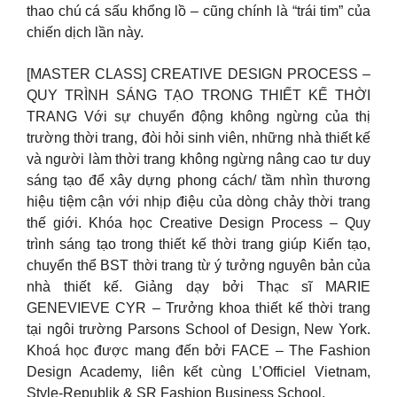
thao chú cá sấu khổng lồ – cũng chính là “trái tim” của
chiến dịch lần này.
[MASTER CLASS] CREATIVE DESIGN PROCESS –
QUY TRÌNH SÁNG TẠO TRONG THIẾT KẾ THỜI
TRANG Với sự chuyển động không ngừng của thị
trường thời trang, đòi hỏi sinh viên, những nhà thiết kế
và người làm thời trang không ngừng nâng cao tư duy
sáng tạo để xây dựng phong cách/ tầm nhìn thương
hiệu tiệm cận với nhịp điệu của dòng chảy thời trang
thế giới. Khóa học Creative Design Process – Quy
trình sáng tạo trong thiết kế thời trang giúp Kiến tạo,
chuyển thể BST thời trang từ ý tưởng nguyên bản của
nhà thiết kế. Giảng dạy bởi Thạc sĩ MARIE
GENEVIEVE CYR – Trưởng khoa thiết kế thời trang
tại ngôi trường Parsons School of Design, New York.
Khoá học được mang đến bởi FACE – The Fashion
Design Academy, liên kết cùng L’Officiel Vietnam,
Style-Republik & SR Fashion Business School.