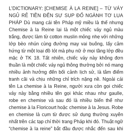
L’DICTIONARY: [CHEMISE À LA REINE] – TỪ VÁY
NGỦ RẺ TIỀN ĐẾN SỰ SỤP ĐỔ NGÀNH TƠ LỤA
PHÁP Dù mang cái tên Pháp mỹ miều là thế nhưng
Chemise à la Reine lại là một chiếc váy ngủ màu
trắng, được làm từ cotton muslin mỏng nhẹ với những
lớp bèo nhún cùng đường may vai buông, lấy cảm
hứng từ một loại đồ lót mà phụ nữ ở mọi tầng lớp đều
mặc ở TK 18. Tất nhiên, chiếc váy này không đơn
thuần là một chiếc váy ngủ thông thường bởi nó mang
nhiều ảnh hưởng đến bối cảnh lịch sử, là tâm điểm
tranh cãi và chịu những chỉ trích nặng nề. Ngoài cái
tên La chemise à la Reine, người xưa còn gọi chiếc
váy này bằng nhiều tên gọi khác nhau như gaulle,
robe en chemise và sau đó là nhiều biến thể như
chemise à la Floricourt hoặc chemise à la Jesus. Robe
en chemise là cụm từ được sử dụng thường xuyên
nhất trên các tạp chí thời trang Pháp khi đó. Thuật ngữ
“chemise à la reine” bắt đầu được nhắc đến sau khi