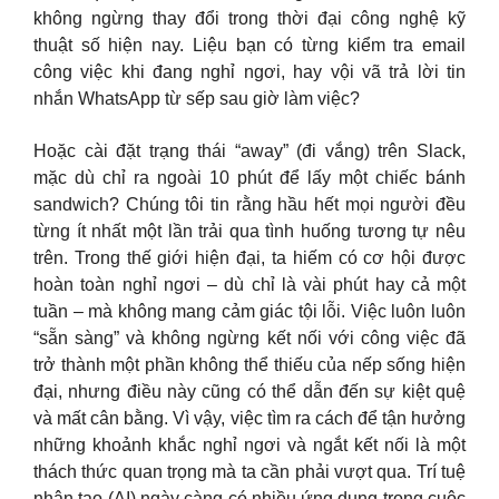
không ngừng thay đổi trong thời đại công nghệ kỹ
thuật số hiện nay. Liệu bạn có từng kiểm tra email
công việc khi đang nghỉ ngơi, hay vội vã trả lời tin
nhắn WhatsApp từ sếp sau giờ làm việc?
Hoặc cài đặt trạng thái “away” (đi vắng) trên Slack,
mặc dù chỉ ra ngoài 10 phút để lấy một chiếc bánh
sandwich? Chúng tôi tin rằng hầu hết mọi người đều
từng ít nhất một lần trải qua tình huống tương tự nêu
trên. Trong thế giới hiện đại, ta hiếm có cơ hội được
hoàn toàn nghỉ ngơi – dù chỉ là vài phút hay cả một
tuần – mà không mang cảm giác tội lỗi. Việc luôn luôn
“sẵn sàng” và không ngừng kết nối với công việc đã
trở thành một phần không thể thiếu của nếp sống hiện
đại, nhưng điều này cũng có thể dẫn đến sự kiệt quệ
và mất cân bằng. Vì vậy, việc tìm ra cách để tận hưởng
những khoảnh khắc nghỉ ngơi và ngắt kết nối là một
thách thức quan trọng mà ta cần phải vượt qua. Trí tuệ
nhân tạo (AI) ngày càng có nhiều ứng dụng trong cuộc