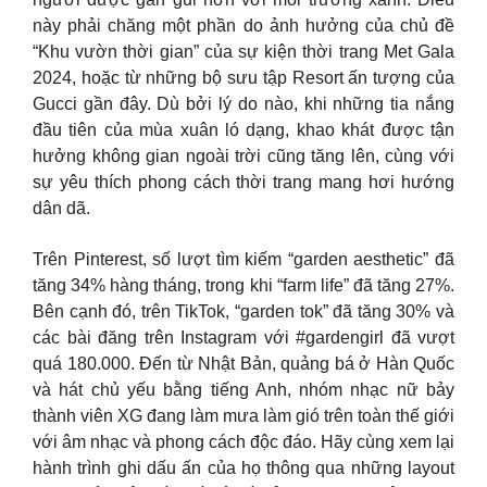
này phải chăng một phần do ảnh hưởng của chủ đề
“Khu vườn thời gian” của sự kiện thời trang Met Gala
2024, hoặc từ những bộ sưu tập Resort ấn tượng của
Gucci gần đây. Dù bởi lý do nào, khi những tia nắng
đầu tiên của mùa xuân ló dạng, khao khát được tận
hưởng không gian ngoài trời cũng tăng lên, cùng với
sự yêu thích phong cách thời trang mang hơi hướng
dân dã.
Trên Pinterest, số lượt tìm kiếm “garden aesthetic” đã
tăng 34% hàng tháng, trong khi “farm life” đã tăng 27%.
Bên cạnh đó, trên TikTok, “garden tok” đã tăng 30% và
các bài đăng trên Instagram với #gardengirl đã vượt
quá 180.000. Đến từ Nhật Bản, quảng bá ở Hàn Quốc
và hát chủ yếu bằng tiếng Anh, nhóm nhạc nữ bảy
thành viên XG đang làm mưa làm gió trên toàn thế giới
với âm nhạc và phong cách độc đáo. Hãy cùng xem lại
hành trình ghi dấu ấn của họ thông qua những layout