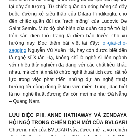
lại đầy ấn tượng. Từ chiếc quần da nóng bỏng có dây
buộc đường xẻ siêu thấp của Dilara Findikoglu, cho
đến chiếc quần đùi da “rạch mông” của Ludovic De
Saint Sernin. Mức độ phổ biến của quần cạp trễ trở lại
trên sàn diễn thời trang là điềm báo trước cho xu
hướng này. Đọc thêm bài viết tại đây:
loi-giai-cho-
sagging
Nguyễn Vũ Xuân Hà, hay còn được biết đến
là nghệ sĩ Xuân Hạ, không chỉ là nghệ sĩ liên ngành
với nhiều thử nghiệm đa dạng với các chất liệu khác
nhau, mà còn là nhà tổ chức nghệ thuật tích cực, rất nỗ
lực trong việc phát triển những dự án nghệ thuật
hướng tới cộng đồng ở khu vực miền Trung, đặc biệt
là nơi nghệ thuật đương đại còn mới mẻ như Đà Nẵng
– Quảng Nam.
LƯU DIỆC PHI, ANNE HATHAWAY VÀ ZENDAYA
HỘI NGỘ TRONG CHIẾN DỊCH MỚI CỦA BVLGARI
Chương mới của BVLGARI vừa được mở ra với chiến