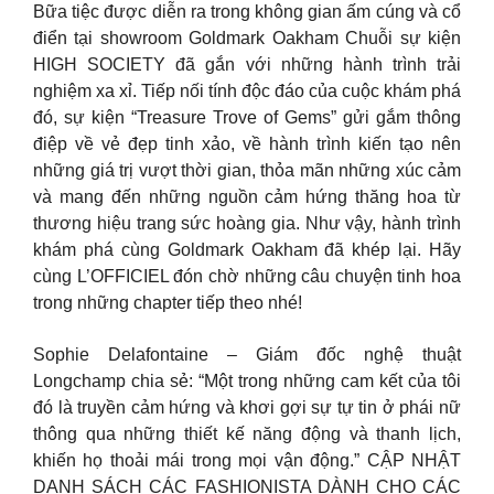
Bữa tiệc được diễn ra trong không gian ấm cúng và cổ
điển tại showroom Goldmark Oakham Chuỗi sự kiện
HIGH SOCIETY đã gắn với những hành trình trải
nghiệm xa xỉ. Tiếp nối tính độc đáo của cuộc khám phá
đó, sự kiện “Treasure Trove of Gems” gửi gắm thông
điệp về vẻ đẹp tinh xảo, về hành trình kiến tạo nên
những giá trị vượt thời gian, thỏa mãn những xúc cảm
và mang đến những nguồn cảm hứng thăng hoa từ
thương hiệu trang sức hoàng gia. Như vậy, hành trình
khám phá cùng Goldmark Oakham đã khép lại. Hãy
cùng L’OFFICIEL đón chờ những câu chuyện tinh hoa
trong những chapter tiếp theo nhé!
Sophie Delafontaine – Giám đốc nghệ thuật
Longchamp chia sẻ: “Một trong những cam kết của tôi
đó là truyền cảm hứng và khơi gợi sự tự tin ở phái nữ
thông qua những thiết kế năng động và thanh lịch,
khiến họ thoải mái trong mọi vận động.” CẬP NHẬT
DANH SÁCH CÁC FASHIONISTA DÀNH CHO CÁC