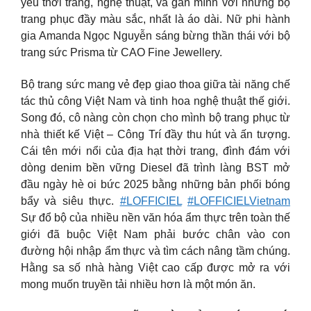
yêu thời trang, nghệ thuật, và gắn mình với những bộ
trang phục đầy màu sắc, nhất là áo dài. Nữ phi hành
gia Amanda Ngọc Nguyễn sáng bừng thần thái với bộ
trang sức Prisma từ CAO Fine Jewellery.
Bộ trang sức mang vẻ đẹp giao thoa giữa tài năng chế
tác thủ công Việt Nam và tinh hoa nghệ thuật thế giới.
Song đó, cô nàng còn chọn cho mình bộ trang phục từ
nhà thiết kế Việt – Công Trí đầy thu hút và ấn tượng.
Cái tên mới nổi của địa hạt thời trang, đình đám với
dòng denim bền vững Diesel đã trình làng BST mở
đầu ngày hè oi bức 2025 bằng những bản phối bóng
bẩy và siêu thực.
#LOFFICIEL
#LOFFICIELVietnam
Sự đổ bộ của nhiều nền văn hóa ẩm thực trên toàn thế
giới đã buộc Việt Nam phải bước chân vào con
đường hội nhập ẩm thực và tìm cách nâng tầm chúng.
Hằng sa số nhà hàng Việt cao cấp được mở ra với
mong muốn truyền tải nhiều hơn là một món ăn.