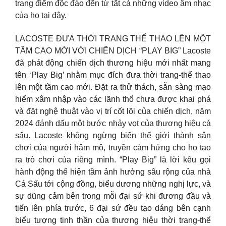
trang điểm độc đáo đến từ tất cả những video âm nhạc
của họ tại đây.
LACOSTE ĐƯA THỜI TRANG THỂ THAO LÊN MỘT
TẦM CAO MỚI VỚI CHIẾN DỊCH “PLAY BIG” Lacoste
đã phát động chiến dịch thương hiệu mới nhất mang
tên ‘Play Big’ nhằm mục đích đưa thời trang-thể thao
lên một tầm cao mới. Đặt ra thử thách, sẵn sàng mạo
hiểm xâm nhập vào các lãnh thổ chưa được khai phá
và đặt nghệ thuật vào vị trí cốt lõi của chiến dịch, năm
2024 đánh dấu một bước nhảy vọt của thương hiệu cá
sấu. Lacoste không ngừng biến thế giới thành sân
chơi của người hâm mộ, truyền cảm hứng cho họ tạo
ra trò chơi của riêng mình. “Play Big” là lời kêu gọi
hành động thể hiện tầm ảnh hưởng sâu rộng của nhà
Cá Sấu tới cộng đồng, biểu dương những nghị lực, và
sự dũng cảm bên trong mỗi đại sứ khi đương đầu và
tiến lên phía trước, 6 đại sứ đều tạo dáng bên cạnh
biểu tượng tinh thần của thương hiệu thời trang-thể