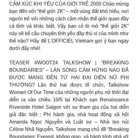
CẢM XÚC KHI YÊU CỦA GIỚI TRẺ 2000 Chào mừng
bạn đến với “thế giới 2K” – một vùng đất khó hiểu, nơi
người trẻ với những cách cảm nhận thế giới quan đầy
cá tính và khác biệt. Vậy bạn có tò mò “thế giới 2K”
này sẽ kể câu chuyện tình yêu đầy thú vị của mình như
thế nào? Hãy để L’OFFICIEL Vietnam gợi ý bạn ngay
dưới đây nhé!
TEASER #WOOT24 TALKSHOW | “BREAKING
BOUNDARIES” – LÀN SÓNG CẢM HỨNG NÀO ĐÃ
ĐƯỢC MANG ĐẾN TỪ HAI ĐẠI DIỆN NỮ PHI
THƯỜNG? Lần thứ hai được tổ chức, Talkshow
Women Of Our Time của những người phụ nữ thời đại
diễn ra vào chiều 10/5 tại Khách sạn Renaissance
Riverside Hotel Saigon với sự tham gia của hai diễn
giả đặc biệt : Phi hành gia, nhà hoạt động xã hội
Amanda Ngọc Nguyễn và Luật sư – Nhà leo núi
Céline Nhã Nguyễn. Talkshow mang chủ đề “Breaking
Boundaries: Everest, không gian, và hành trình phá vỡ