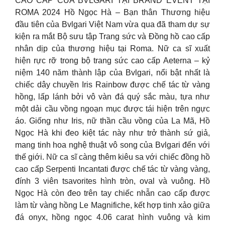
CAO CẤP CỦA BVLGARI TẠI BRAND EVENT TẠI
ROMA 2024 Hồ Ngọc Hà – Bạn thân Thương hiệu
đầu tiên của Bvlgari Việt Nam vừa qua đã tham dự sự
kiện ra mắt Bộ sưu tập Trang sức và Đồng hồ cao cấp
nhân dịp của thương hiệu tại Roma. Nữ ca sĩ xuất
hiện rực rỡ trong bộ trang sức cao cấp Aeterna – kỷ
niệm 140 năm thành lập của Bvlgari, nổi bật nhất là
chiếc dây chuyền Iris Rainbow được chế tác từ vàng
hồng, lấp lánh bởi vô vàn đá quý sắc màu, tựa như
một dải cầu vồng ngoạn mục được tái hiện trên ngực
áo. Giống như Iris, nữ thần cầu vồng của La Mã, Hồ
Ngọc Hà khi đeo kiệt tác này như trở thành sứ giả,
mang tinh hoa nghệ thuật vô song của Bvlgari đến với
thế giới. Nữ ca sĩ càng thêm kiêu sa với chiếc đồng hồ
cao cấp Serpenti Incantati được chế tác từ vàng vàng,
đính 3 viên tsavorites hình tròn, oval và vuông. Hồ
Ngọc Hà còn đeo trên tay chiếc nhẫn cao cấp được
làm từ vàng hồng Le Magnifiche, kết hợp tinh xảo giữa
đá onyx, hồng ngọc 4.06 carat hình vuông và kim