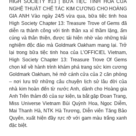
HIGH SOCIETY #13 | BỮA TIỆC TINH HOA CỦA
NGHỆ THUẬT CHẾ TÁC KIM CƯƠNG CHO HOÀNG
GIA ANH Vào ngày 24/5 vừa qua, bữa tiệc tinh hoa
High Society Chapter 13: Treasure Trove of Gems đã
diễn ra thành công với tinh thần xa xỉ thầm lặng, ấm
cúng và thân thiện, được tái hiện nhờ vào những trải
nghiệm độc đáo mà Goldmark Oakham mang lại. Trở
lại trong bữa tiệc tinh hoa của L’OFFICIEL Vietnam,
High Society Chapter 13: Treasure Trove Of Gems
chọn kể về hành trình khám phá trang sức kim cương
Goldmark Oakham, hé mở cánh cửa của 2 căn phòng
– nơi lưu trữ những câu chuyện lịch sử lâu đời của
nhà kim hoàn đến từ nước Anh, dành cho Hoàng gia
Anh Trên thảm đỏ của sự kiện, ta bắt gặp Đoan Trang,
Miss Universe Vietnam Bùi Quỳnh Hoa, Ngọc Diễm,
Mai Thanh Hà, NTK Hà Trương, Diễn viên Tăng Bảo
Quyên, xuất hiện đầy rực rỡ với gam màu trắng xanh
đặc biệt.