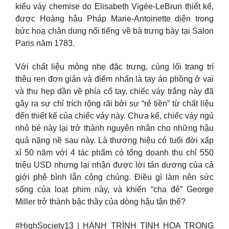
kiểu váy chemise do Elisabeth Vigée-LeBrun thiết kế,
được Hoàng hậu Pháp Marie-Antoinette diện trong
bức hoạ chân dung nổi tiếng về bà trưng bày tại Salon
Paris năm 1783.
Với chất liệu mỏng nhẹ đặc trưng, cùng lối trang trí
thêu ren đơn giản và điểm nhấn là tay áo phồng ở vai
và thu hẹp dần về phía cổ tay, chiếc váy trắng này đã
gây ra sự chỉ trích rộng rãi bởi sự “rẻ tiền” từ chất liệu
đến thiết kế của chiếc váy này. Chưa kể, chiếc váy ngủ
nhỏ bé này lại trở thành nguyên nhân cho những hậu
quả nặng nề sau này. Là thương hiệu có tuổi đời xấp
xỉ 50 năm với 4 tác phẩm có tổng doanh thu chỉ 550
triệu USD nhưng lại nhận được lời tán dương của cả
giới phê bình lẫn công chúng. Điều gì làm nên sức
sống của loạt phim này, và khiến “cha đẻ” George
Miller trở thành bậc thầy của dòng hậu tận thế?
#HighSociety13 | HÀNH TRÌNH TINH HOA TRONG