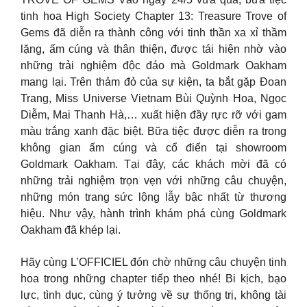
tinh hoa High Society Chapter 13: Treasure Trove of
Gems đã diễn ra thành công với tinh thần xa xỉ thầm
lặng, ấm cúng và thân thiện, được tái hiện nhờ vào
những trải nghiệm độc đáo mà Goldmark Oakham
mang lại. Trên thảm đỏ của sự kiện, ta bắt gặp Đoan
Trang, Miss Universe Vietnam Bùi Quỳnh Hoa, Ngọc
Diễm, Mai Thanh Hà,… xuất hiện đầy rực rỡ với gam
màu trắng xanh đặc biệt. Bữa tiệc được diễn ra trong
không gian ấm cúng và cổ điển tại showroom
Goldmark Oakham. Tại đây, các khách mời đã có
những trải nghiệm trọn vẹn với những câu chuyện,
những món trang sức lộng lẫy bậc nhất từ thương
hiệu. Như vậy, hành trình khám phá cùng Goldmark
Oakham đã khép lại.
Hãy cùng L’OFFICIEL đón chờ những câu chuyện tinh
hoa trong những chapter tiếp theo nhé! Bi kịch, bạo
lực, tình dục, cùng ý tưởng về sự thống trị, không tài