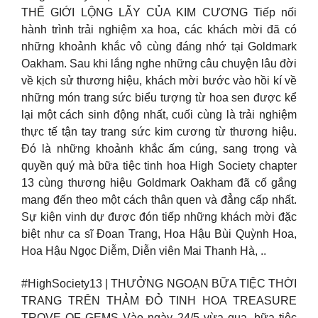
THẾ GIỚI LỘNG LẪY CỦA KIM CƯƠNG Tiếp nối
hành trình trải nghiệm xa hoa, các khách mời đã có
những khoảnh khắc vô cùng đáng nhớ tại Goldmark
Oakham. Sau khi lắng nghe những câu chuyện lâu đời
về kịch sử thương hiệu, khách mời bước vào hồi kí về
những món trang sức biểu tượng từ hoa sen được kể
lại một cách sinh động nhất, cuối cùng là trải nghiệm
thực tế tận tay trang sức kim cương từ thương hiệu.
Đó là những khoảnh khắc ấm cúng, sang trọng và
quyền quý mà bữa tiệc tinh hoa High Society chapter
13 cùng thương hiệu Goldmark Oakham đã cố gắng
mang đến theo một cách thân quen và đẳng cấp nhất.
Sự kiện vinh dự được đón tiếp những khách mời đặc
biệt như ca sĩ Đoan Trang, Hoa Hậu Bùi Quỳnh Hoa,
Hoa Hậu Ngọc Diễm, Diễn viên Mai Thanh Hà, ..
#HighSociety13 | THƯỞNG NGOẠN BỮA TIỆC THỜI
TRANG TRÊN THẢM ĐỎ TINH HOA TREASURE
TROVE OF GEMS Vào ngày 24/5 vừa qua, bữa tiệc