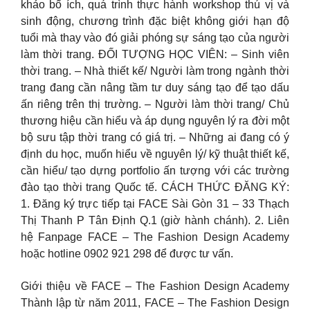
khảo bổ ích, quá trình thực hành workshop thú vị và
sinh động, chương trình đặc biệt không giới hạn độ
tuổi mà thay vào đó giải phóng sự sáng tạo của người
làm thời trang. ĐỐI TƯỢNG HỌC VIÊN: – Sinh viên
thời trang. – Nhà thiết kế/ Người làm trong ngành thời
trang đang cần nâng tầm tư duy sáng tạo để tạo dấu
ấn riêng trên thị trường. – Người làm thời trang/ Chủ
thương hiệu cần hiểu và áp dụng nguyên lý ra đời một
bộ sưu tập thời trang có giá trị. – Những ai đang có ý
định du học, muốn hiểu về nguyên lý/ kỹ thuật thiết kế,
cần hiểu/ tạo dựng portfolio ấn tượng với các trường
đào tạo thời trang Quốc tế. CÁCH THỨC ĐĂNG KÝ:
1. Đăng ký trực tiếp tại FACE Sài Gòn 31 – 33 Thạch
Thị Thanh P Tân Định Q.1 (giờ hành chánh). 2. Liên
hệ Fanpage FACE – The Fashion Design Academy
hoặc hotline 0902 921 298 để được tư vấn.
Giới thiệu về FACE – The Fashion Design Academy
Thành lập từ năm 2011, FACE – The Fashion Design