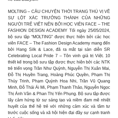
MOLTING – CÂU CHUYỆN THỜI TRANG THÚ VỊ VỀ
SỰ LỘT XÁC TRƯỞNG THÀNH CỦA NHỮNG
NGƯỜI TRẺ VIẾT NÊN BỞI HỌC VIÊN FACE – THE
FASHION DESIGN ACADEMY Tối ngày 25/05/2024,
bộ sưu tập “MOLTING” được thực hiện bởi các học
viên FACE – The Fashion Design Academy mang đến
bởi Hang Silk & Lace, đã ra mắt tại sàn diễn SR
Celebrating Local Pride 7 – Tôn vinh giá trị Việt. 10
thiết kế trong bộ sưu tập được thực hiện bởi các NTK
trẻ triển vọng Trần Như Quỳnh, Nguyễn Thị Xuân Mai,
Đỗ Thị Huyền Trang, Hoàng Phúc Quyền, Phạm Thị
Thùy Trinh, Phạm Quỳnh Hoa Nhi, Trần Vũ Quang
Minh, Đỗ Thái Ái Mi, Phạm Thanh Thảo, Nguyễn Ngọc
Thị Ánh Vân & Phan Thị Yến Phụng. Bộ sưu tập được
lấy cảm hứng từ sự sáng tạo và niềm đam mê nhiệt
huyết của thế hệ trẻ với những cảm xúc và tâm tư
trước cuộc sống và xã hội hiện đại đầy sự cạnh tranh