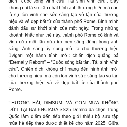
dịch “Cuộc sống vĩnh cửu, Tái sinh vĩnh cửu”. Đây
không chỉ là sự cập nhật hình ảnh thương hiệu mà còn
là sự tôn vinh cho sức sáng tạo vô tận của thương
hiệu và vẻ đẹp bất tử của thành phố Rome. Bình minh
đánh dấu sự khởi sinh của một ngày. Trong những
khoảnh khắc như thế này, thành phố Rome cổ kính và
vĩnh cửu một lần nữa trở nên sống động trong ánh
sáng. Ánh sáng ấy cũng mở ra cho thương hiệu
Bvlgari một hành trình mới: chiến dịch quảng bá
“Eternally Reborn” – “Cuộc sống bất tận, Tái sinh vĩnh
cửu”. Chiến dịch không chỉ mang đến hình ảnh mới
cho thương hiệu, mà còn tôn vinh sức sáng tạo vô tận
của thương hiệu và vẻ đẹp bất tử của thành phố
Rome.
THƯỢNG HẢI, DIMSUM, VÀ CƠN MƯA KHÔNG
DỨT TẠI BALENCIAGA SS25 Demna đã chọn Trung
Quốc làm điểm đến tiếp theo giới thiệu bộ sưu tập
mùa hè tiếp theo được thiết kế cho năm 2025. Giữa