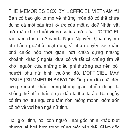
THE MEMORIES BOX BY L’OFFICIEL VIETNAM #1
Bạn có bao giờ tò mò về những món đồ có thể chứa
đựng cả một bầu trời ký ức của một ai đó? Nhân vật
mở màn cho chuỗi video series mới của L’OFFICIEL
Vietnam chính là Amanda Ngọc Nguyễn. Qua đây, nữ
phi hành gia/nhà hoạt động vì nhân quyền sẽ khám
phá chiếc hộp thời gian, nơi chứa đựng những
khoảnh khắc ý nghĩa, đưa cô và tất cả chúng tìm về
khởi nguồn của những điều phi thường tạo nên bởi
người phụ nữ bình thường đó. L’OFFICIEL MAY
ISSUE | SUMMER IN BABYLON Ống kính lia chặt đến
từng khoảnh khắc, trong không gian nhiễu động, ta
không thể nhìn thấu được đâu là thật là ảo. Ban ngày
cô tìm nơi trú ngụ cho tâm hồn mỏng manh, đêm đến
cô trở về với bản ngã nữ tính.
Hai giới tính, hai con người, hai góc nhìn khác biệt
nhưng lại hoà hợp trong cùng một bản thể. Giám đốc