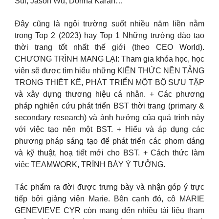
Sui, Jason Wu, Donna Karan…
Đây cũng là ngôi trường suốt nhiều năm liền nằm
trong Top 2 (2023) hay Top 1 Những trường đào tạo
thời trang tốt nhất thế giới (theo CEO World).
CHƯƠNG TRÌNH MANG LẠI: Tham gia khóa học, học
viên sẽ được tìm hiểu những KIẾN THỨC NỀN TẢNG
TRONG THIẾT KẾ, PHÁT TRIỂN MỘT BỘ SƯU TẬP
và xây dựng thương hiệu cá nhân. + Các phương
pháp nghiên cứu phát triển BST thời trang (primary &
secondary research) và ảnh hưởng của quá trình này
với việc tạo nên một BST. + Hiểu và áp dụng các
phương pháp sáng tạo để phát triển các phom dáng
và kỹ thuật, hoạ tiết mới cho BST. + Cách thức làm
việc TEAMWORK, TRÌNH BÀY Ý TƯỞNG.
Tác phẩm ra đời được trưng bày và nhận góp ý trực
tiếp bởi giảng viên Marie. Bên cạnh đó, cô MARIE
GENEVIEVE CYR còn mang đến nhiều tài liệu tham