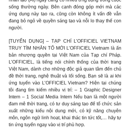
sống thường ngày. Bên cạnh đóng góp mới mà các
ứng dụng này tạo ra, cũng còn không ít vấn đề vẫn
đang bỏ ngỏ về quyền sáng tạo và nỗi lo thay thế con
người.
[TUYỂN DỤNG] – TẠP CHÍ L’OFFICIEL VIETNAM
TRUY TÌM NHÂN TỐ MỚI L’OFFICIEL Vietnam là ấn
bản nhượng quyền tại Việt Nam của Tạp chí Pháp.
L’OFFICIEL, là tiếng nói chính thống của thời trang
Việt Nam, dành cho những độc giả quan tâm đến chủ
đề thời trang, nghệ thuật và lối sống. Bạn sẽ là ai khi
ứng tuyển vào L’OFFICIEL Vietnam? Hiện tại chúng
tôi đang tìm kiếm nhiều vị trí: – 1 Graphic Designer
Intern – 1 Social Media Intern Nếu bạn là một người
đam mê thời trang, có tư duy sáng tạo để tổ chức sản
xuất những kiểu nội dung mới, có kỹ năng chuyên
môn, ngôn ngữ linh hoạt, khai thác tin tức tốt,… hãy tự
tin ứng tuyển ngay vào vị trí phù hợp.