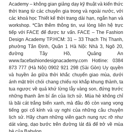
Academy – không gian giảng dạy kỹ thuật và kiến thức
thời trang từ các chuyên gia trong và ngoài nước, với
các khoá học Thiết kế thời trang dài hạn, ngắn hạn và
workshop. *Cần thêm thông tin, vui lòng liên hệ trực
tiếp với FACE để được tư vấn. FACE – The Fashion
Design Academy TP.HCM: 31 – 33 Thạch Thị Thanh,
phường Tân Định, Quận 1 Hà Nội: Nhà 3, Ngõ 20,
đường Tây Hồ, Quảng An
www.facefashiondesignacademy.com Hotline: 0384
873 777 (Hà Nội) 0902 921 298 (Sài Gòn) Uy quyền
và huyền ảo giữa thời khắc chuyển giao mùa, dưới
ánh mặt trời chói chang chiếu rọi khắp khung thành, ta
tua ngược về quá khứ lừng lẫy vàng son, đứng trước
những thanh âm bí ẩn của lịch sử. Mùa hè không chỉ
là bãi cát trắng biển xanh, mà đâu đó còn vang vọng
tiếng gọi cổ kính và uy nghi của những câu chuyện
lịch sử. Hãy chạm những viên gạch nung rực rỡ như
dát vàng, dạo bước trên đường lát đá để trở về mùa
hè của Babylon.