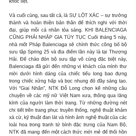
khốc liệt.
Và cuối cùng, sau tất cả, là SỰ LỘT XÁC – sự trưởng
thành và hoàn thiện bản thân để thích nghi với thời
đại, giúp mỗi cá nhân tỏa sáng. KHI BALENCIAGA
CŨNG PHẢI NHẬP GIA TÙY TỤC Cuối tháng 5 này,
nhà mốt Pháp Balenciaga sẽ chính thức công bố bộ
sưu tập Spring 25 và địa điểm lần này là tại Thượng
Hải. Để chào đón bộ sưu tập vô cùng đặc biệt này,
Balenciaga đã gửi đến những vị khách của mình thư
mời dưới hình dáng của chiếc tiểu long bao đựng
trong chiếc xửng hấp và bọc nhung đỏ đầy sáng tạo.
Với “Giai Nhân”, NTK Đỗ Long chọn kể những câu
chuyện về các mỹ nữ Việt Nam xưa, thông qua lăng
kính của người làm thời trang. Từ những đường nét
chi tiết trên trang phục truyền thống, nghệ thuật khảm
xà cừ, kỹ thuật đan lát và hình ảnh nghệ thuật của các
loài hoa trong tranh tứ bình đặc trưng của Nam Bộ,
NTK đã mang đến một cách thức mới mẻ để thổi hồn