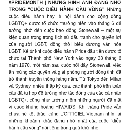
#PRIDEMONTH | NHỮNG HÌNH ẢNH ĐÁNG NHỚ
TRONG “CUỘC DIỄU HÀNH CẦU VỒNG”
Những
cuộc diễu hành hay lễ hội dành cho cộng đồng
LGBTQ+ được tổ chức thường niên vào tháng 6 để
tưởng nhớ đến cuộc bạo động Stonewall – một sự
kiện quan trọng trong lịch sử đấu tranh cho quyền lợi
của người LGBT, đồng thời biểu dương văn hóa
LGBT. Kể từ khi cuộc diễu hành Pride đầu tiên được tổ
chức tại Thành phố New York vào ngày 28 tháng 6
năm 1970, một năm sau cuộc nổi dậy Stonewall, việc
ăn mừng các quyền và giải phóng người đồng tính đã
trở thành truyền thống hàng năm. Từ Tokyo đến Milan
và Sydney, nhiều thập kỷ qua, các thành phố trên toàn
cầu đã tụ họp để tưởng nhớ tác động của các cá nhân
LGBTQ+, cũng như tưởng niệm những người đã mất
vì cuộc khủng hoảng HIV/AIDS. Khi tháng Pride vẫn
chưa hề kết thúc, cùng L’OFFICIEL Vietnam nhìn lại
những khoảnh khắc đáng nhớ nhất của cuộc “diễu
hành cầu vồng” nổi tiếng trong quá khứ nhé.