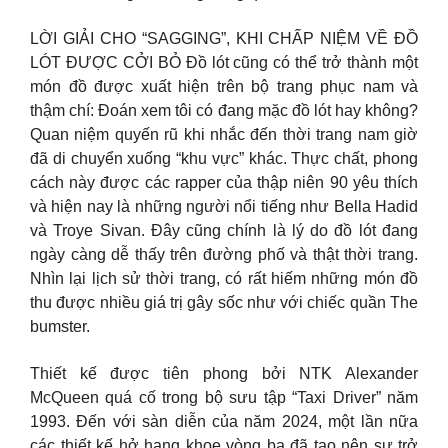
LỜI GIẢI CHO “SAGGING”, KHI CHẤP NIỆM VỀ ĐỒ
LÓT ĐƯỢC CỞI BỎ Đồ lót cũng có thể trở thành một
món đồ được xuất hiện trên bộ trang phục nam và
thậm chí: Đoán xem tôi có đang mặc đồ lót hay không?
Quan niệm quyến rũ khi nhắc đến thời trang nam giờ
đã di chuyển xuống “khu vực” khác. Thực chất, phong
cách này được các rapper của thập niên 90 yêu thích
và hiện nay là những người nổi tiếng như Bella Hadid
và Troye Sivan. Đây cũng chính là lý do đồ lót đang
ngày càng dễ thấy trên đường phố và thật thời trang.
Nhìn lại lịch sử thời trang, có rất hiếm những món đồ
thu được nhiều giá trị gây sốc như với chiếc quần The
bumster.
Thiết kế được tiên phong bởi NTK Alexander
McQueen quá cố trong bộ sưu tập “Taxi Driver” năm
1993. Đến với sàn diễn của năm 2024, một lần nữa
các thiết kế hở hang khoe vòng ba đã tạo nên sự trở