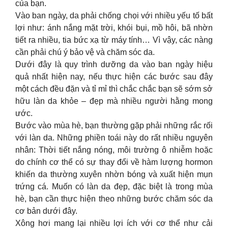
của bạn.
Vào ban ngày, da phải chống chọi với nhiều yếu tố bất
lợi như: ánh nắng mặt trời, khói bụi, mồ hôi, bã nhờn
tiết ra nhiều, tia bức xạ từ máy tính… Vì vậy, các nàng
cần phải chú ý bảo vệ và chăm sóc da.
Dưới đây là quy trình dưỡng da vào ban ngày hiệu
quả nhất hiện nay, nếu thực hiện các bước sau đây
một cách đều đặn và tỉ mỉ thì chắc chắc bạn sẽ sớm sở
hữu làn da khỏe – đẹp mà nhiều người hằng mong
ước.
Bước vào mùa hè, bạn thường gặp phải những rắc rối
với làn da. Những phiền toái này do rất nhiều nguyên
nhân: Thời tiết nắng nóng, môi trường ô nhiễm hoặc
do chính cơ thể có sự thay đổi về hàm lượng hormon
khiến da thường xuyên nhờn bóng và xuất hiện mụn
trứng cá. Muốn có làn da đẹp, đặc biệt là trong mùa
hè, bạn cần thực hiện theo những bước chăm sóc da
cơ bản dưới đây.
Xông hơi mang lại nhiều lợi ích với cơ thể như cải