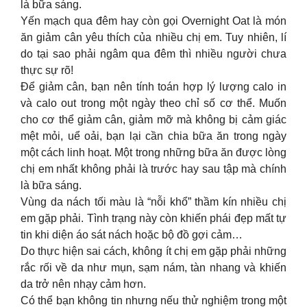
là bữa sáng.
Yến mạch qua đêm hay còn gọi Overnight Oat là món
ăn giảm cân yêu thích của nhiều chị em. Tuy nhiên, lí
do tại sao phải ngâm qua đêm thì nhiều người chưa
thực sự rõ!
Để giảm cân, bạn nên tính toán hợp lý lượng calo in
và calo out trong một ngày theo chỉ số cơ thể. Muốn
cho cơ thể giảm cân, giảm mỡ mà không bị cảm giác
mệt mỏi, uể oải, bạn lại cần chia bữa ăn trong ngày
một cách linh hoạt. Một trong những bữa ăn được lòng
chị em nhất không phải là trước hay sau tập mà chính
là bữa sáng.
Vùng da nách tối màu là “nỗi khổ” thầm kín nhiều chị
em gặp phải. Tình trạng này còn khiến phái đẹp mất tự
tin khi diện áo sát nách hoặc bộ đồ gợi cảm…
Do thực hiện sai cách, không ít chị em gặp phải những
rắc rối về da như mụn, sạm nám, tàn nhang và khiến
da trở nên nhạy cảm hơn.
Có thể bạn không tin nhưng nếu thử nghiệm trong một