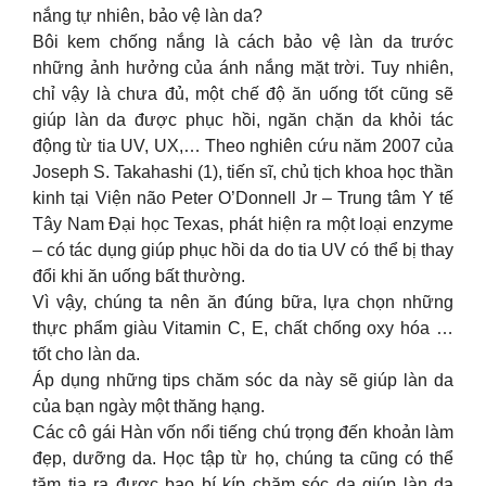
nắng tự nhiên, bảo vệ làn da?
Bôi kem chống nắng là cách bảo vệ làn da trước
những ảnh hưởng của ánh nắng mặt trời. Tuy nhiên,
chỉ vậy là chưa đủ, một chế độ ăn uống tốt cũng sẽ
giúp làn da được phục hồi, ngăn chặn da khỏi tác
động từ tia UV, UX,… Theo nghiên cứu năm 2007 của
Joseph S. Takahashi (1), tiến sĩ, chủ tịch khoa học thần
kinh tại Viện não Peter O’Donnell Jr – Trung tâm Y tế
Tây Nam Đại học Texas, phát hiện ra một loại enzyme
– có tác dụng giúp phục hồi da do tia UV có thể bị thay
đổi khi ăn uống bất thường.
Vì vậy, chúng ta nên ăn đúng bữa, lựa chọn những
thực phẩm giàu Vitamin C, E, chất chống oxy hóa …
tốt cho làn da.
Áp dụng những tips chăm sóc da này sẽ giúp làn da
của bạn ngày một thăng hạng.
Các cô gái Hàn vốn nổi tiếng chú trọng đến khoản làm
đẹp, dưỡng da. Học tập từ họ, chúng ta cũng có thể
tăm tia ra được bao bí kíp chăm sóc da giúp làn da