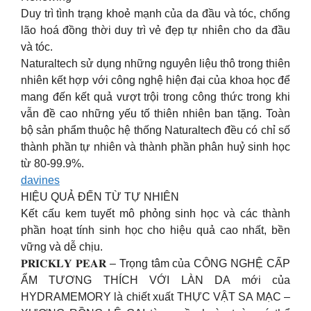
Duy trì tình trạng khoẻ mạnh của da đầu và tóc, chống
lão hoá đồng thời duy trì vẻ đẹp tự nhiên cho da đầu
và tóc.
Naturaltech sử dụng những nguyên liệu thô trong thiên
nhiên kết hợp với công nghệ hiện đại của khoa học để
mang đến kết quả vượt trội trong công thức trong khi
vẫn đề cao những yếu tố thiên nhiên ban tặng. Toàn
bộ sản phẩm thuộc hệ thống Naturaltech đều có chỉ số
thành phần tự nhiên và thành phần phân huỷ sinh học
từ 80-99.9%.
davines
HIỆU QUẢ ĐẾN TỪ TỰ NHIÊN
Kết cấu kem tuyết mô phỏng sinh học và các thành
phần hoạt tính sinh học cho hiệu quả cao nhất, bền
vững và dễ chịu.
𝐏𝐑𝐈𝐂𝐊𝐋𝐘 𝐏𝐄𝐀𝐑 – Trọng tâm của CÔNG NGHỆ CẤP
ẨM TƯƠNG THÍCH VỚI LÀN DA mới của
HYDRAMEMORY là chiết xuất THỰC VẬT SA MẠC –