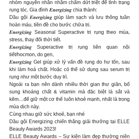
nhóm nguyên nhân nhằm chấm dứt triệt để tình trạng
rụng tóc. Gia đình 𝑬𝒏𝒆𝒓𝒈𝒊𝒛𝒊𝒏𝒈 chia thành:
Dầu gội 𝑬𝒏𝒆𝒓𝒈𝒊𝒛𝒊𝒏𝒈 giúp làm sạch và lưu thông tuần
hoàn máu, tiền đề cho bước chữa trị.
𝑬𝒏𝒆𝒓𝒈𝒊𝒛𝒊𝒏𝒈 Seasonal Superactive trị rụng theo mùa,
stress, thay đổi thời tiết.
𝑬𝒏𝒆𝒓𝒈𝒊𝒛𝒊𝒏𝒈 Superactive trị rụng liên quan nội
tiết/hocmon, do gen,
𝑬𝒏𝒆𝒓𝒈𝒊𝒛𝒊𝒏𝒈 Gel giúp xử lý vấn đề rụng do hư tổn, sau
khi làm hoá chất. Hoặc có thể sử dụng sau serum trị
rụng như một bước duy trì.
Ngoài ra bạn nên dành nhiều thời gian thư giãn, bổ
sung khoáng chất & vitamin mà đặc biệt là sắt và
kẽm…để giữ một cơ thể luôn khoẻ mạnh, nhất là trong
mùa dịch này.
Cùng nhau giữ sức khoẻ, bạn nhé
Dầu gội Energizing chiến thắng giải thưởng tại ELLE
Beauty Awards 2023!
ELLE Beauty Awards – Sự kiện làm đẹp thường niên