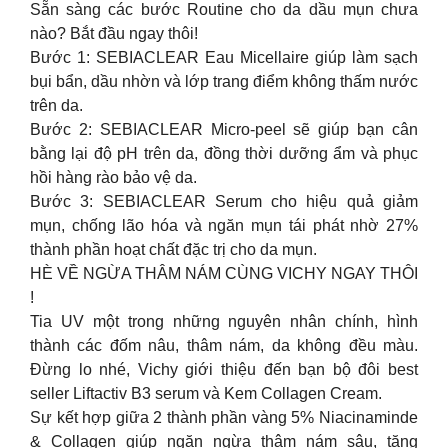
Sẵn sàng các bước Routine cho da dầu mụn chưa
nào? Bắt đầu ngay thôi!
Bước 1: SEBIACLEAR Eau Micellaire giúp làm sạch
bụi bẩn, dầu nhờn và lớp trang điểm không thấm nước
trên da.
Bước 2: SEBIACLEAR Micro-peel sẽ giúp bạn cân
bằng lại độ pH trên da, đồng thời dưỡng ẩm và phục
hồi hàng rào bảo vệ da.
Bước 3: SEBIACLEAR Serum cho hiệu quả giảm
mụn, chống lão hóa và ngăn mụn tái phát nhờ 27%
thành phần hoạt chất đặc trị cho da mụn.
HÈ VỀ NGỪA THÂM NÁM CÙNG VICHY NGAY THÔI
!
Tia UV một trong những nguyên nhân chính, hình
thành các đốm nâu, thâm nám, da không đều màu.
Đừng lo nhé, Vichy giới thiệu đến bạn bộ đôi best
seller Liftactiv B3 serum và Kem Collagen Cream.
Sự kết hợp giữa 2 thành phần vàng 5% Niacinaminde
& Collagen giúp ngăn ngừa thâm nám sâu, tăng