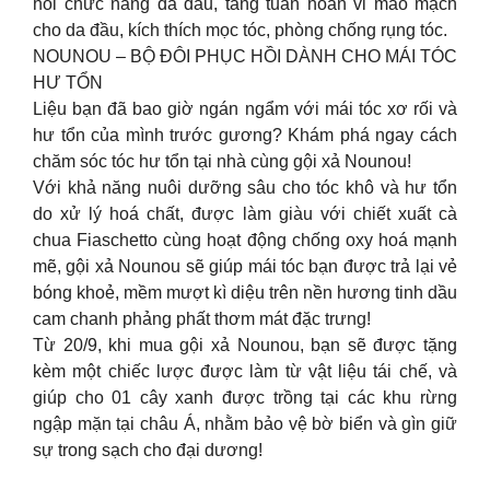
hồi chức năng da đầu, tăng tuần hoàn vi mao mạch
cho da đầu, kích thích mọc tóc, phòng chống rụng tóc.
NOUNOU – BỘ ĐÔI PHỤC HỒI DÀNH CHO MÁI TÓC
HƯ TỔN
Liệu bạn đã bao giờ ngán ngẩm với mái tóc xơ rối và
hư tổn của mình trước gương? Khám phá ngay cách
chăm sóc tóc hư tổn tại nhà cùng gội xả Nounou!
Với khả năng nuôi dưỡng sâu cho tóc khô và hư tổn
do xử lý hoá chất, được làm giàu với chiết xuất cà
chua Fiaschetto cùng hoạt động chống oxy hoá mạnh
mẽ, gội xả Nounou sẽ giúp mái tóc bạn được trả lại vẻ
bóng khoẻ, mềm mượt kì diệu trên nền hương tinh dầu
cam chanh phảng phất thơm mát đặc trưng!
Từ 20/9, khi mua gội xả Nounou, bạn sẽ được tặng
kèm một chiếc lược được làm từ vật liệu tái chế, và
giúp cho 01 cây xanh được trồng tại các khu rừng
ngập mặn tại châu Á, nhằm bảo vệ bờ biển và gìn giữ
sự trong sạch cho đại dương!