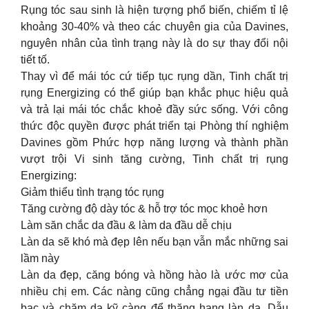
Rụng tóc sau sinh là hiện tượng phổ biến, chiếm tỉ lệ
khoảng 30-40% và theo các chuyên gia của Davines,
nguyên nhân của tình trạng này là do sự thay đổi nội
tiết tố.
Thay vì để mái tóc cứ tiếp tục rụng dần, Tinh chất trị
rụng Energizing có thể giúp bạn khắc phục hiệu quả
và trả lại mái tóc chắc khoẻ đầy sức sống. Với công
thức độc quyền được phát triển tại Phòng thí nghiệm
Davines gồm Phức hợp năng lượng và thành phần
vượt trội Vi sinh tăng cường, Tinh chất trị rụng
Energizing:
Giảm thiểu tình trạng tóc rụng
Tăng cường độ dày tóc & hỗ trợ tóc mọc khoẻ hơn
Làm săn chắc da đầu & làm da đầu dễ chịu
Làn da sẽ khó mà đẹp lên nếu bạn vẫn mắc những sai
lầm này
Làn da đẹp, căng bóng và hồng hào là ước mơ của
nhiều chị em. Các nàng cũng chẳng ngại đầu tư tiền
bạc và chăm da kỹ càng để thăng hạng làn da. Dẫu