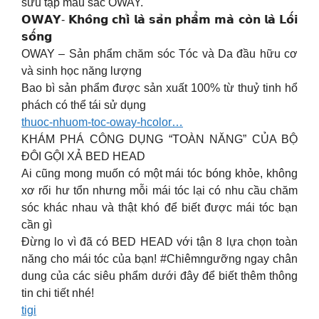
sưu tập màu sắc OWAY.
𝗢𝗪𝗔𝗬- 𝗞𝗵𝗼̂𝗻𝗴 𝗰𝗵𝗶̉ 𝗹𝗮̀ 𝘀𝗮̉𝗻 𝗽𝗵𝗮̂̉𝗺 𝗺𝗮̀ 𝗰𝗼̀𝗻 𝗹𝗮̀ 𝗟𝗼̂́𝗶
𝘀𝗼̂́𝗻𝗴
OWAY – Sản phẩm chăm sóc Tóc và Da đầu hữu cơ
và sinh học năng lượng
Bao bì sản phẩm được sản xuất 100% từ thuỷ tinh hổ
phách có thể tái sử dụng
thuoc-nhuom-toc-oway-hcolor…
KHÁM PHÁ CÔNG DỤNG “TOÀN NĂNG” CỦA BỘ
ĐÔI GỘI XẢ BED HEAD
Ai cũng mong muốn có một mái tóc bóng khỏe, không
xơ rối hư tổn nhưng mỗi mái tóc lại có nhu cầu chăm
sóc khác nhau và thật khó để biết được mái tóc bạn
cần gì
Đừng lo vì đã có BED HEAD với tận 8 lựa chọn toàn
năng cho mái tóc của bạn! #Chiêmngưỡng ngay chân
dung của các siêu phẩm dưới đây để biết thêm thông
tin chi tiết nhé!
tigi