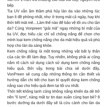
bếp
Tia UV vẫn âm thầm phá hủy làn da vào những lúc
bạn ít đề phòng nhất, như ở trong mát cả ngày, hay khi
thời tiết mát mẻ…Làm thế nào để bảo vệ tối ưu cho làn
da? Cùng Vonpreen “giải mã” ngay những bí mật của
tia UV, đọc hiểu các chỉ số chống nắng để chọn cho
mình loại kem chống nắng cho da mặt hiệu quả và phù
hợp cho làn da sáng khỏe.
Kem chống nắng là một trong những vật bất ly thân
của các tín đồ làm đẹp. Tuy nhiên, không phải ai cũng
nắm rõ cách sử dụng cách sử dụng kem chống nắng
hiệu quả. Bởi vậy, trong bài chia sẻ dưới đây,
VonPreen sẽ cung cấp những thông tin cần thiết và
hướng dẫn chi tiết cho bạn bí quyết dùng kem chống
nắng sao cho hiệu quả đem lại tối ưu nhất.
Thời tiết không lạnh cũng không nắng khiến da dẻ trở
nên “lì lợm”, nàng mất tự tin dạo xuân cùng bạn bè? 8
bước dưỡng da dưới đây sẽ là cứu cánh cho làn da