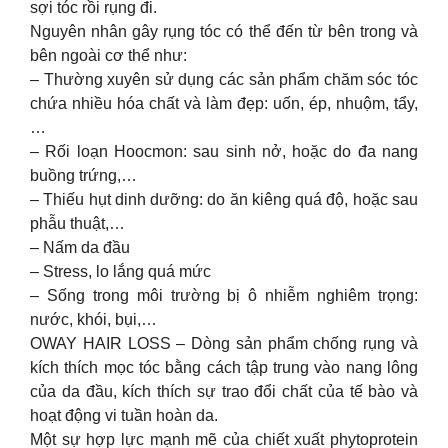
sợi tóc rồi rụng đi.
Nguyên nhân gây rụng tóc có thể đến từ bên trong và
bên ngoài cơ thể như:
– Thường xuyên sử dụng các sản phẩm chăm sóc tóc
chứa nhiều hóa chất và làm đẹp: uốn, ép, nhuộm, tẩy,
…
– Rối loạn Hoocmon: sau sinh nở, hoặc do đa nang
buồng trứng,…
– Thiếu hụt dinh dưỡng: do ăn kiêng quá độ, hoặc sau
phẫu thuật,…
– Nấm da đầu
– Stress, lo lắng quá mức
– Sống trong môi trường bị ô nhiễm nghiêm trọng:
nước, khói, bụi,…
OWAY HAIR LOSS – Dòng sản phẩm chống rụng và
kích thích mọc tóc bằng cách tập trung vào nang lông
của da đầu, kích thích sự trao đổi chất của tế bào và
hoạt động vi tuần hoàn da.
Một sự hợp lực mạnh mẽ của chiết xuất phytoprotein