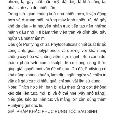
nhưng lại gây mất thẩm mỹ, đặc biệt là khả năng tái
phát sinh sau đó nhiều lần.
Trong thời gian chúng ta ở nhà nhiều hơn, ít vận động
hơn và ở trong môi trường máy lạnh nhiều rất dễ gây
khô da đầu – là nguyên nhân trực tiếp tạo nên những
mảnh gàu nhỏ li ti bám trên viền trán và đỉnh đầu gây
ngứa và mất thẩm mĩ.
Dầu gội Purifying chứa Phytoceuticals chiết xuất từ bồ
công anh, giàu polyphenols và đường với khả năng
chống oxy hóa và chống viêm cực mạnh. Bên cạnh đó,
thành phần selenium disulphide có trong công thức
giúp giải quyết mọi vấn đề về gàu. Do đó, Purifying có
khả năng kháng khuẩn, làm dịu, ngăn ngừa và chữa trị
vấn đề gàu cực kì hiệu quả, chỉ sau vài lần sử dụng.
Note: Thích hợp khi bạn bị gàu theo từng đợt (không
kéo dài liên tục), mới bị và ở thể nhẹ (vảy nhỏ trắng).
Nếu gàu kéo dài liên tục và mảng lớn cần dùng thêm
Purifying gel đặc trị.
GIẢI PHÁP KHẮC PHỤC RỤNG TÓC SAU SINH