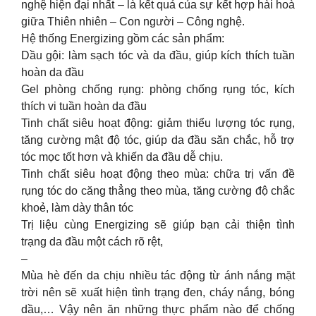
nghệ hiện đại nhất – là kết quả của sự kết hợp hài hoà
giữa Thiên nhiên – Con người – Công nghệ.
Hệ thống Energizing gồm các sản phẩm:
Dầu gội: làm sạch tóc và da đầu, giúp kích thích tuần
hoàn da đầu
Gel phòng chống rụng: phòng chống rụng tóc, kích
thích vi tuần hoàn da đầu
Tinh chất siêu hoạt động: giảm thiểu lượng tóc rụng,
tăng cường mật độ tóc, giúp da đầu săn chắc, hỗ trợ
tóc mọc tốt hơn và khiến da đầu dễ chịu.
Tinh chất siêu hoạt động theo mùa: chữa trị vấn đề
rụng tóc do căng thẳng theo mùa, tăng cường độ chắc
khoẻ, làm dày thân tóc
Trị liệu cùng Energizing sẽ giúp bạn cải thiện tình
trạng da đầu một cách rõ rệt,
–
Mùa hè đến da chịu nhiều tác động từ ánh nắng mặt
trời nên sẽ xuất hiện tình trạng đen, cháy nắng, bóng
dầu,… Vậy nên ăn những thực phẩm nào để chống