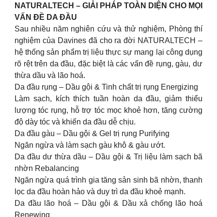
NATURALTECH – GIẢI PHÁP TOÀN DIỆN CHO MỌI
VẤN ĐỀ DA ĐẦU
Sau nhiều năm nghiên cứu và thử nghiệm, Phòng thí
nghiệm của Davines đã cho ra đời NATURALTECH –
hệ thống sản phẩm trị liệu thực sự mang lại công dụng
rõ rệt trên da đầu, đặc biệt là các vấn đề rụng, gàu, dư
thừa dầu và lão hoá.
Da đầu rụng – Dầu gội & Tinh chất trị rụng Energizing
Làm sạch, kích thích tuần hoàn da đầu, giảm thiểu
lượng tóc rụng, hỗ trợ tóc mọc khoẻ hơn, tăng cường
độ dày tóc và khiến da đầu dễ chịu.
Da đầu gàu – Dầu gội & Gel trị rụng Purifying
Ngăn ngừa và làm sạch gàu khô & gàu ướt.
Da đầu dư thừa dầu – Dầu gội & Trị liệu làm sạch bã
nhờn Rebalancing
Ngăn ngừa quá trình gia tăng sản sinh bã nhờn, thanh
lọc da đầu hoàn hảo và duy trì da đầu khoẻ mạnh.
Da đầu lão hoá – Dầu gội & Dầu xả chống lão hoá
Renewing