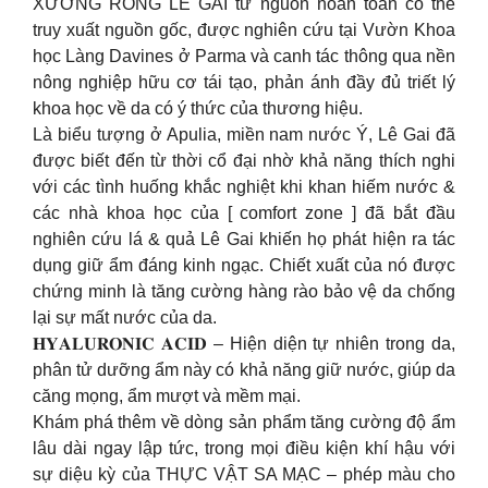
XƯƠNG RỒNG LÊ GAI từ nguồn hoàn toàn có thể
truy xuất nguồn gốc, được nghiên cứu tại Vườn Khoa
học Làng Davines ở Parma và canh tác thông qua nền
nông nghiệp hữu cơ tái tạo, phản ánh đầy đủ triết lý
khoa học về da có ý thức của thương hiệu.
Là biểu tượng ở Apulia, miền nam nước Ý, Lê Gai đã
được biết đến từ thời cổ đại nhờ khả năng thích nghi
với các tình huống khắc nghiệt khi khan hiếm nước &
các nhà khoa học của [ comfort zone ] đã bắt đầu
nghiên cứu lá & quả Lê Gai khiến họ phát hiện ra tác
dụng giữ ẩm đáng kinh ngạc. Chiết xuất của nó được
chứng minh là tăng cường hàng rào bảo vệ da chống
lại sự mất nước của da.
𝐇𝐘𝐀𝐋𝐔𝐑𝐎𝐍𝐈𝐂 𝐀𝐂𝐈𝐃 – Hiện diện tự nhiên trong da,
phân tử dưỡng ẩm này có khả năng giữ nước, giúp da
căng mọng, ẩm mượt và mềm mại.
Khám phá thêm về dòng sản phẩm tăng cường độ ẩm
lâu dài ngay lập tức, trong mọi điều kiện khí hậu với
sự diệu kỳ của THỰC VẬT SA MẠC – phép màu cho