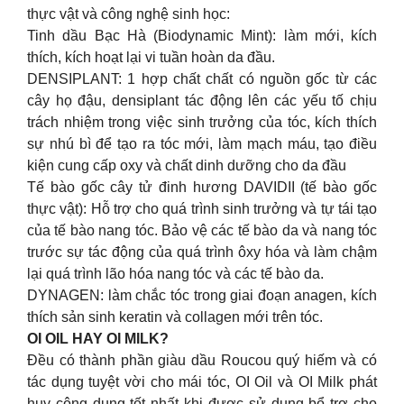
thực vật và công nghệ sinh học:
Tinh dầu Bạc Hà (Biodynamic Mint): làm mới, kích
thích, kích hoạt lại vi tuần hoàn da đầu.
DENSIPLANT: 1 hợp chất chất có nguồn gốc từ các
cây họ đậu, densiplant tác động lên các yếu tố chịu
trách nhiệm trong việc sinh trưởng của tóc, kích thích
sự nhú bì để tạo ra tóc mới, làm mạch máu, tạo điều
kiện cung cấp oxy và chất dinh dưỡng cho da đầu
Tế bào gốc cây tử đinh hương DAVIDII (tế bào gốc
thực vật): Hỗ trợ cho quá trình sinh trưởng và tự tái tạo
của tế bào nang tóc. Bảo vệ các tế bào da và nang tóc
trước sự tác động của quá trình ôxy hóa và làm chậm
lại quá trình lão hóa nang tóc và các tế bào da.
DYNAGEN: làm chắc tóc trong giai đoạn anagen, kích
thích sản sinh keratin và collagen mới trên tóc.
OI OIL HAY OI MILK?
Đều có thành phần giàu dầu Roucou quý hiếm và có
tác dụng tuyệt vời cho mái tóc, OI Oil và OI Milk phát
huy công dụng tốt nhất khi được sử dụng bổ trợ cho