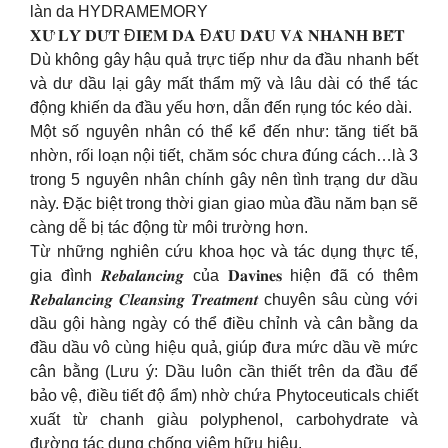
làn da HYDRAMEMORY
𝐗𝐔̛́ 𝐋𝐘́ 𝐃𝐔̛́𝐓 Đ𝐈𝐄̂̉𝐌 𝐃𝐀 Đ𝐀̂̀𝐔 𝐃𝐀̂̀𝐔 𝐕𝐀̀ 𝐍𝐇𝐀𝐍𝐇 𝐁𝐄̂́𝐓
Dù không gây hậu quả trực tiếp như da đầu nhanh bết
và dư dầu lại gây mất thẩm mỹ và lâu dài có thể tác
động khiến da đầu yếu hơn, dẫn đến rụng tóc kéo dài.
Một số nguyên nhân có thể kể đến như: tăng tiết bã
nhờn, rối loạn nội tiết, chăm sóc chưa đúng cách…là 3
trong 5 nguyên nhân chính gây nên tình trạng dư dầu
này. Đặc biệt trong thời gian giao mùa đầu năm bạn sẽ
càng dễ bị tác động từ môi trường hơn.
Từ những nghiên cứu khoa học và tác dụng thực tế,
gia đình 𝑹𝒆𝒃𝒂𝒍𝒂𝒏𝒄𝒊𝒏𝒈 của 𝐃𝐚𝐯𝐢𝐧𝐞𝐬 hiện đã có thêm
𝑹𝒆𝒃𝒂𝒍𝒂𝒏𝒄𝒊𝒏𝒈 𝑪𝒍𝒆𝒂𝒏𝒔𝒊𝒏𝒈 𝑻𝒓𝒆𝒂𝒕𝒎𝒆𝒏𝒕 chuyên sâu cùng với
dầu gội hàng ngày có thể điều chỉnh và cân bằng da
đầu dầu vô cùng hiệu quả, giúp đưa mức dầu về mức
cân bằng (Lưu ý: Dầu luôn cần thiết trên da đầu để
bảo vệ, điều tiết độ ẩm) nhờ chứa Phytoceuticals chiết
xuất từ chanh giàu polyphenol, carbohydrate và
đường tác dụng chống viêm hữu hiệu.