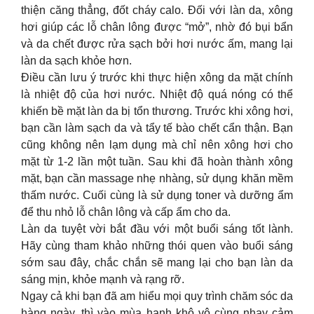
thiện căng thẳng, đốt cháy calo. Đối với làn da, xông
hơi giúp các lỗ chân lông được “mở”, nhờ đó bụi bẩn
và da chết được rửa sạch bởi hơi nước ấm, mang lại
làn da sạch khỏe hơn.
Điều cần lưu ý trước khi thực hiện xông da mặt chính
là nhiệt độ của hơi nước. Nhiệt độ quá nóng có thể
khiến bề mặt làn da bị tổn thương. Trước khi xông hơi,
bạn cần làm sạch da và tẩy tế bào chết cẩn thận. Bạn
cũng không nên lạm dụng mà chỉ nên xông hơi cho
mặt từ 1-2 lần một tuần. Sau khi đã hoàn thành xông
mặt, bạn cần massage nhẹ nhàng, sử dụng khăn mềm
thấm nước. Cuối cùng là sử dụng toner và dưỡng ẩm
để thu nhỏ lỗ chân lông và cấp ẩm cho da.
Làn da tuyệt vời bắt đầu với một buổi sáng tốt lành.
Hãy cùng tham khảo những thói quen vào buổi sáng
sớm sau đây, chắc chắn sẽ mang lại cho bạn làn da
sáng mịn, khỏe mạnh và rạng rỡ.
Ngay cả khi bạn đã am hiểu mọi quy trình chăm sóc da
hàng ngày, thì vào mùa hanh khô vô cùng nhạy cảm