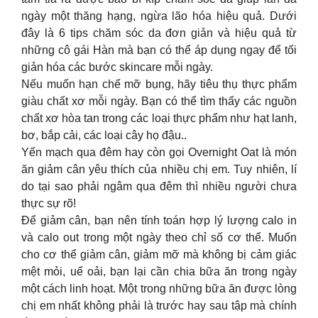
ngày một thăng hạng, ngừa lão hóa hiệu quả. Dưới
đây là 6 tips chăm sóc da đơn giản và hiệu quả từ
những cô gái Hàn mà bạn có thể áp dụng ngay để tối
giản hóa các bước skincare mỗi ngày.
Nếu muốn hạn chế mỡ bụng, hãy tiêu thụ thực phẩm
giàu chất xơ mỗi ngày. Bạn có thể tìm thấy các nguồn
chất xơ hòa tan trong các loại thực phẩm như hạt lanh,
bơ, bắp cải, các loại cây họ đậu..
Yến mạch qua đêm hay còn gọi Overnight Oat là món
ăn giảm cân yêu thích của nhiều chị em. Tuy nhiên, lí
do tại sao phải ngâm qua đêm thì nhiều người chưa
thực sự rõ!
Để giảm cân, bạn nên tính toán hợp lý lượng calo in
và calo out trong một ngày theo chỉ số cơ thể. Muốn
cho cơ thể giảm cân, giảm mỡ mà không bị cảm giác
mệt mỏi, uể oải, bạn lại cần chia bữa ăn trong ngày
một cách linh hoạt. Một trong những bữa ăn được lòng
chị em nhất không phải là trước hay sau tập mà chính