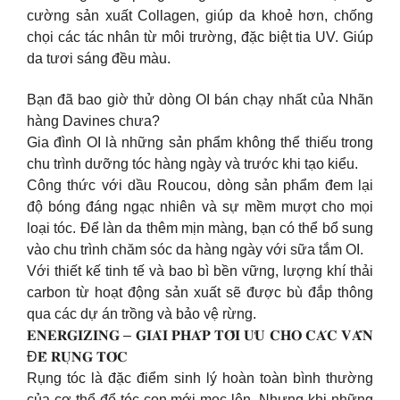
cường sản xuất Collagen, giúp da khoẻ hơn, chống
chọi các tác nhân từ môi trường, đặc biệt tia UV. Giúp
da tươi sáng đều màu.
Bạn đã bao giờ thử dòng OI bán chạy nhất của Nhãn
hàng Davines chưa?
Gia đình OI là những sản phẩm không thể thiếu trong
chu trình dưỡng tóc hàng ngày và trước khi tạo kiểu.
Công thức với dầu Roucou, dòng sản phẩm đem lại
độ bóng đáng ngạc nhiên và sự mềm mượt cho mọi
loại tóc. Để làn da thêm mịn màng, bạn có thể bổ sung
vào chu trình chăm sóc da hàng ngày với sữa tắm OI.
Với thiết kế tinh tế và bao bì bền vững, lượng khí thải
carbon từ hoạt động sản xuất sẽ được bù đắp thông
qua các dự án trồng và bảo vệ rừng.
𝐄𝐍𝐄𝐑𝐆𝐈𝐙𝐈𝐍𝐆 – 𝐆𝐈𝐀̉𝐈 𝐏𝐇𝐀́𝐏 𝐓𝐎̂́𝐈 𝐔̛𝐔 𝐂𝐇𝐎 𝐂𝐀́𝐂 𝐕𝐀̂́𝐍
Đ𝐄̂̀ 𝐑𝐔̣𝐍𝐆 𝐓𝐎́𝐂
Rụng tóc là đặc điểm sinh lý hoàn toàn bình thường
của cơ thể để tóc con mới mọc lên. Nhưng khi những