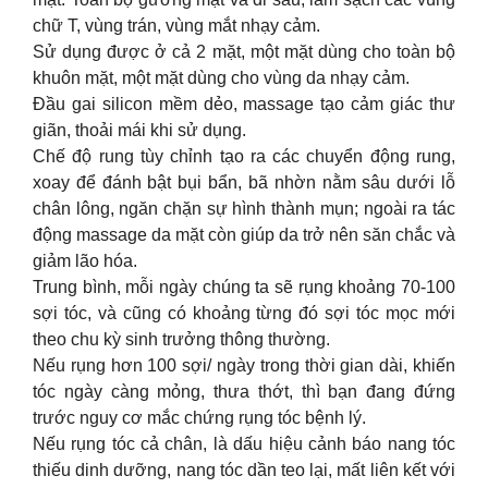
chữ T, vùng trán, vùng mắt nhạy cảm.
Sử dụng được ở cả 2 mặt, một mặt dùng cho toàn bộ
khuôn mặt, một mặt dùng cho vùng da nhạy cảm.
Đầu gai silicon mềm dẻo, massage tạo cảm giác thư
giãn, thoải mái khi sử dụng.
Chế độ rung tùy chỉnh tạo ra các chuyển động rung,
xoay để đánh bật bụi bẩn, bã nhờn nằm sâu dưới lỗ
chân lông, ngăn chặn sự hình thành mụn; ngoài ra tác
động massage da mặt còn giúp da trở nên săn chắc và
giảm lão hóa.
Trung bình, mỗi ngày chúng ta sẽ rụng khoảng 70-100
sợi tóc, và cũng có khoảng từng đó sợi tóc mọc mới
theo chu kỳ sinh trưởng thông thường.
Nếu rụng hơn 100 sợi/ ngày trong thời gian dài, khiến
tóc ngày càng mỏng, thưa thớt, thì bạn đang đứng
trước nguy cơ mắc chứng rụng tóc bệnh lý.
Nếu rụng tóc cả chân, là dấu hiệu cảnh báo nang tóc
thiếu dinh dưỡng, nang tóc dần teo lại, mất liên kết với