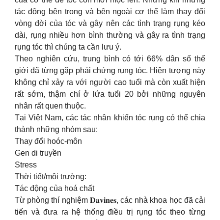
tác động bên trong và bên ngoài cơ thể làm thay đổi
vòng đời của tóc và gây nên các tình trạng rụng kéo
dài, rụng nhiều hơn bình thường và gây ra tình trạng
rụng tóc thì chúng ta cần lưu ý.
Theo nghiên cứu, trung bình có tới 66% dân số thế
giới đã từng gặp phải chứng rụng tóc. Hiện tượng này
không chỉ xảy ra với người cao tuổi mà còn xuất hiện
rất sớm, thậm chí ở lứa tuổi 20 bởi những nguyên
nhân rất quen thuộc.
Tại Việt Nam, các tác nhân khiến tóc rụng có thể chia
thành những nhóm sau:
Thay đổi hoóc-môn
Gen di truyền
Stress
Thời tiết/môi trường:
Tác động của hoá chất
Từ phòng thí nghiệm 𝐃𝐚𝐯𝐢𝐧𝐞𝐬, các nhà khoa học đã cải
tiến và đưa ra hệ thống điều trị rụng tóc theo từng