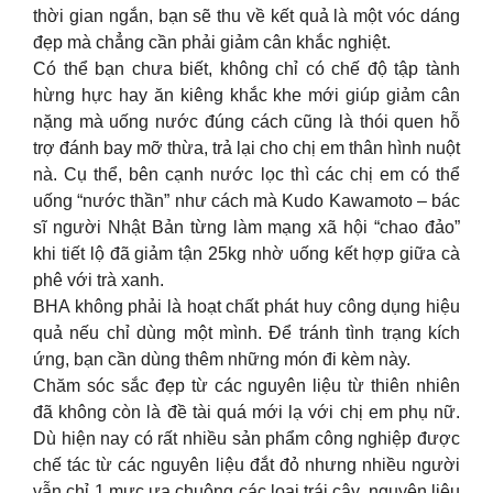
thời gian ngắn, bạn sẽ thu về kết quả là một vóc dáng
đẹp mà chẳng cần phải giảm cân khắc nghiệt.
Có thể bạn chưa biết, không chỉ có chế độ tập tành
hừng hực hay ăn kiêng khắc khe mới giúp giảm cân
nặng mà uống nước đúng cách cũng là thói quen hỗ
trợ đánh bay mỡ thừa, trả lại cho chị em thân hình nuột
nà. Cụ thể, bên cạnh nước lọc thì các chị em có thể
uống “nước thần” như cách mà Kudo Kawamoto – bác
sĩ người Nhật Bản từng làm mạng xã hội “chao đảo”
khi tiết lộ đã giảm tận 25kg nhờ uống kết hợp giữa cà
phê với trà xanh.
BHA không phải là hoạt chất phát huy công dụng hiệu
quả nếu chỉ dùng một mình. Để tránh tình trạng kích
ứng, bạn cần dùng thêm những món đi kèm này.
Chăm sóc sắc đẹp từ các nguyên liệu từ thiên nhiên
đã không còn là đề tài quá mới lạ với chị em phụ nữ.
Dù hiện nay có rất nhiều sản phẩm công nghiệp được
chế tác từ các nguyên liệu đắt đỏ nhưng nhiều người
vẫn chỉ 1 mực ưa chuộng các loại trái cây, nguyên liệu