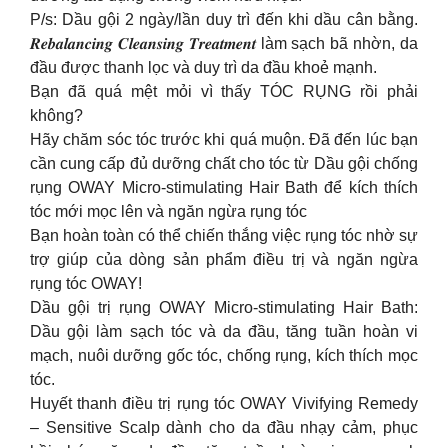
P/s: Dầu gội 2 ngày/lần duy trì đến khi dầu cân bằng.
𝑹𝒆𝒃𝒂𝒍𝒂𝒏𝒄𝒊𝒏𝒈 𝑪𝒍𝒆𝒂𝒏𝒔𝒊𝒏𝒈 𝑻𝒓𝒆𝒂𝒕𝒎𝒆𝒏𝒕 làm sạch bã nhờn, da
đầu được thanh lọc và duy trì da đầu khoẻ mạnh.
Bạn đã quá mệt mỏi vì thấy TÓC RỤNG rồi phải
không?
Hãy chăm sóc tóc trước khi quá muộn. Đã đến lúc bạn
cần cung cấp đủ dưỡng chất cho tóc từ Dầu gội chống
rụng OWAY Micro-stimulating Hair Bath để kích thích
tóc mới mọc lên và ngăn ngừa rụng tóc
Bạn hoàn toàn có thể chiến thắng việc rụng tóc nhờ sự
trợ giúp của dòng sản phẩm điều trị và ngăn ngừa
rụng tóc OWAY!
Dầu gội trị rụng OWAY Micro-stimulating Hair Bath:
Dầu gội làm sạch tóc và da đầu, tăng tuần hoàn vi
mạch, nuôi dưỡng gốc tóc, chống rụng, kích thích mọc
tóc.
Huyết thanh điều trị rụng tóc OWAY Vivifying Remedy
– Sensitive Scalp dành cho da đầu nhạy cảm, phục