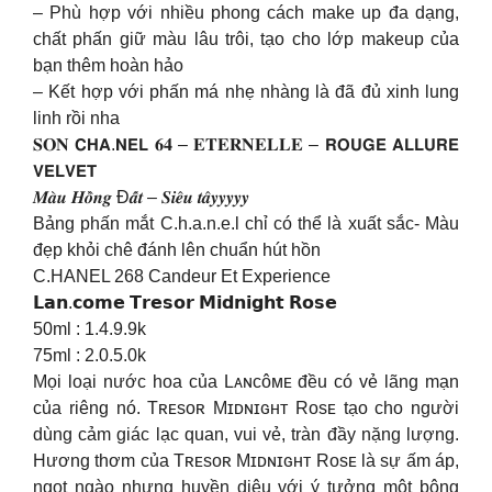
– Phù hợp với nhiều phong cách make up đa dạng,
chất phấn giữ màu lâu trôi, tạo cho lớp makeup của
bạn thêm hoàn hảo
– Kết hợp với phấn má nhẹ nhàng là đã đủ xinh lung
linh rồi nha
𝐒𝐎𝐍 𝗖𝗛𝗔.𝗡𝗘𝗟 𝟔𝟒 – 𝐄𝐓𝐄𝐑𝐍𝐄𝐋𝐋𝐄 – 𝗥𝗢𝗨𝗚𝗘 𝗔𝗟𝗟𝗨𝗥𝗘
𝗩𝗘𝗟𝗩𝗘𝗧
𝑴𝒂̀𝒖 𝑯𝒐̂̀𝒏𝒈 Đ𝒂̂́𝒕 – 𝑺𝒊𝒆̂𝒖 𝒕𝒂̂𝒚𝒚𝒚𝒚𝒚
Bảng phấn mắt C.h.a.n.e.l chỉ có thể là xuất sắc- Màu
đẹp khỏi chê đánh lên chuẩn hút hồn
C.HANEL 268 Candeur Et Experience
𝗟𝗮𝗻.𝗰𝗼𝗺𝗲 𝗧𝗿𝗲𝘀𝗼𝗿 𝗠𝗶𝗱𝗻𝗶𝗴𝗵𝘁 𝗥𝗼𝘀𝗲
50ml : 1.4.9.9k
75ml : 2.0.5.0k
Mọi loại nước hoa của Lᴀɴᴄôᴍᴇ đều có vẻ lãng mạn
của riêng nó. Tʀᴇsᴏʀ Mɪᴅɴɪɢʜᴛ Rᴏsᴇ tạo cho người
dùng cảm giác lạc quan, vui vẻ, tràn đầy nặng lượng.
Hương thơm của Tʀᴇsᴏʀ Mɪᴅɴɪɢʜᴛ Rᴏsᴇ là sự ấm áp,
ngọt ngào nhưng huyền diệu với ý tưởng một bông