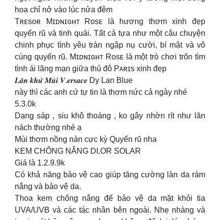
hoa chỉ nở vào lúc nửa đêm
Tʀᴇsᴏʀ Mɪᴅɴɪɢʜᴛ Rᴏsᴇ là hương thơm xinh đẹp
quyến rũ và tinh quái. Tất cả tựa như một câu chuyện
chinh phục tình yêu tràn ngập nụ cười, bí mật và vô
cùng quyến rũ. Mɪᴅɴɪɢʜᴛ Rᴏsᴇ là một trò chơi trốn tìm
tình ái lãng mạn giữa thủ đô Pᴀʀɪs xinh đẹp
𝑳𝒂̆𝒏 𝒌𝒉𝒖̛̉ 𝑴𝒖̀𝒊 𝑽.𝒆𝒓𝒔𝒂𝒄𝒆 Dy Lan Blue
này thì các anh cứ tự tin là thơm nức cả ngày nhé
5.3.0k
Dạng sáp , siu khô thoáng , ko gây nhờn rít như lăn
nách thường nhé ạ
Mùi thơm nồng nàn cực kỳ Quyến rũ nha
KEM CHỐNG NẮNG DI.OR SOLAR
Giá là 1.2.9.9k
Có khả năng bảo vệ cao giúp tăng cường làn da rám
nắng và bảo vệ da.
Thoa kem chống nắng để bảo vệ da mặt khỏi tia
UVA/UVB và các tác nhân bên ngoài. Nhẹ nhàng và