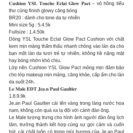
𝐂𝐮𝐬𝐡𝐢𝐨𝐧 𝐘𝐒𝐋 𝐓𝐨𝐮𝐜𝐡𝐞 𝐄́𝐜𝐥𝐚𝐭 𝐆𝐥𝐨𝐰 𝐏𝐚𝐜𝐭 – vỏ hồng tiểu
thư cùng finish glowy căng bóng
BR20 : dành cho tone da tự nhiên
Mini size 5g : 5.4.5k
Fullsize : 1.4.50k
Dòng YSL Touche Eclat Glow Pact Cushion với chất
kem mịn màng thẩm thấu nhanh chóng vào làn da cho
bạn một làn da tươi trẻ tự nhiên, không hề nặng mặt
hay bóng nhờn khó chịu.
Lớp nền Cushion YSL Glow Pact mỏng mịn đảm bảo
cho lớp makeup mịn màng, căng khỏe, cấp ẩm cho làn
da suốt 24h.
𝐋𝐞 𝐌𝐚𝐥𝐞 𝐄𝐃𝐓 𝐉𝐞𝐚.𝐧 𝐏𝐚𝐮𝐥 𝐆𝐚𝐮𝐥𝐭𝐢𝐞𝐫
1.8.9.9k
Je.an Paul Gaultier cái tên vàng trong làng nước hoa
nam, không còn quá xa lạ đối với cánh đàn ông.
Le Male tượng trưng cho hình ảnh người đàn ông lịch
lãm, trưởng thành kết hợp cùng sự gợi cảm và cuốn
hút, cái chất luôn có trong mùi hương của Je.an Paul