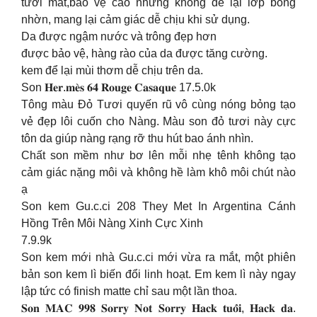
tươi mát,bảo vệ cao nhưng không để lại lớp bóng
nhờn, mang lại cảm giác dễ chịu khi sử dụng.
Da được ngậm nước và trông đẹp hơn
được bảo vệ, hàng rào của da được tăng cường.
kem để lại mùi thơm dễ chịu trên da.
Son 𝐇𝐞𝐫.𝐦𝐞̀𝐬 𝟔𝟒 𝐑𝐨𝐮𝐠𝐞 𝐂𝐚𝐬𝐚𝐪𝐮𝐞 17.5.0k
Tông màu Đỏ Tươi quyến rũ vô cùng nóng bỏng tạo
vẻ đẹp lôi cuốn cho Nàng. Màu son đỏ tươi này cực
tôn da giúp nàng rạng rỡ thu hút bao ánh nhìn.
Chất son mềm như bơ lên mỗi nhẹ tênh không tạo
cảm giác nặng môi và không hề làm khô môi chút nào
ạ
Son kem Gu.c.ci 208 They Met In Argentina Cánh
Hồng Trên Môi Nàng Xinh Cực Xinh
7.9.9k
Son kem mới nhà Gu.c.ci mới vừa ra mắt, một phiên
bản son kem lì biến đổi linh hoạt. Em kem lì này ngay
lập tức có finish matte chỉ sau một lần thoa.
𝐒𝐨𝐧 𝐌𝐀𝐂 𝟗𝟗𝟖 𝐒𝐨𝐫𝐫𝐲 𝐍𝐨𝐭 𝐒𝐨𝐫𝐫𝐲 𝐇𝐚𝐜𝐤 𝐭𝐮𝐨̂̉𝐢, 𝐇𝐚𝐜𝐤 𝐝𝐚.