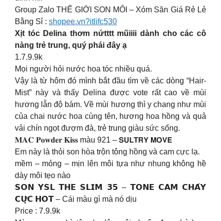
Group Zalo THẾ GIỚI SON MÔI – Xóm Săn Giá Rẻ Lẻ
Bằng Sỉ :
shopee.vn?itlifc530
Xịt tóc Delina thơm nứtttt mũiiii dành cho các cô
nàng trẻ trung, quý phái đây ạ
1.7.9.9k
Mọi người hỏi nước hoa tóc nhiều quá.
Vậy là từ hôm đó mình bắt đầu tìm về các dòng “Hair-
Mist” này và thấy Delina được vote rất cao về mùi
hương lẫn độ bám. Về mùi hương thì y chang như mùi
của chai nước hoa cùng tên, hương hoa hồng và quả
vải chín ngọt đượm đà, trẻ trung giàu sức sống.
𝐌𝐀𝐂 𝐏𝐨𝐰𝐝𝐞𝐫 𝐊𝐢𝐬𝐬 màu 921 – 𝗦𝗨𝗟𝗧𝗥𝗬 𝗠𝗢𝗩𝗘
Em này là thỏi son hòa trộn tông hồng và cam cực lạ.
mềm – mỏng – mịn lên môi tựa như nhung không hề
dày môi tẹo nào
𝗦𝗢𝗡 𝗬𝗦𝗟 𝗧𝗛𝗘 𝗦𝗟𝗜𝗠 𝟯𝟱 – 𝗧𝗢𝗡𝗘 𝗖𝗔𝗠 𝗖𝗛𝗔́𝗬
𝗖𝗨̛̣𝗖 𝗛𝗢𝗧 – Cái màu gì mà nó dịu
Price : 7.9.9k