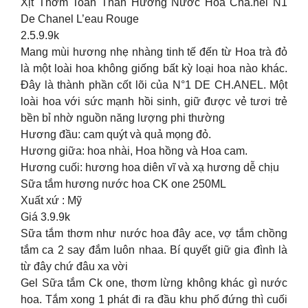
Xịt Thơm Toàn Thân Hương Nước Hoa Cha.nel N1
De Chanel L’eau Rouge
2.5.9.9k
Mang mùi hương nhẹ nhàng tinh tế đến từ Hoa trà đỏ
là một loài hoa không giống bất kỳ loại hoa nào khác.
Đây là thành phần cốt lõi của N°1 DE CH.ANEL. Một
loài hoa với sức mạnh hồi sinh, giữ được vẻ tươi trẻ
bền bỉ nhờ nguồn năng lượng phi thường
Hương đầu: cam quýt và quả mọng đỏ.
Hương giữa: hoa nhài, Hoa hồng và Hoa cam.
Hương cuối: hương hoa diên vĩ và xạ hương dễ chịu
Sữa tắm hương nước hoa CK one 250ML
Xuất xứ : Mỹ
Giá 3.9.9k
Sữa tắm thơm như nước hoa đây ace, vợ tắm chồng
tắm ca 2 say đắm luôn nhaa. Bí quyết giữ gia đình là
từ đây chứ đâu xa vời
Gel Sữa tắm Ck one, thơm lừng không khác gì nước
hoa. Tắm xong 1 phát đi ra đầu khu phố đứng thì cuối