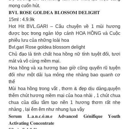
mọng cuốn hút.
𝐁𝐕𝐋 𝐑𝐎𝐒𝐄 𝐆𝐎𝐋𝐃𝐄𝐀 𝐁𝐋𝐎𝐒𝐒𝐎𝐌 𝐃𝐄𝐋𝐈𝐆𝐇𝐓
15ml : 4.9.9k
Hot Hit BVL.GARI – Câu chuyện về 1 mùi hương
được bọc trong ngàn lớp cánh HOA HỒNG và Cuộc
phiêu lưu của những loài hoa
Bvl.gari Rose goldea blossom delight
Chủ đạo là tinh chất hoa hồng nữ tính tuyệt đối, tươi
mát và vô cùng mềm mại.
Hoa hồng và xạ hương bao giờ cũng quyến rũ tuyện
đối như một dải lụa mỏng nhẹ nhàng bao quanh cơ
thể
Mùi hoa hồng trong vắt , thơm & đẹp dịu dàng,quyện
thêm chút hương mềm mại của hoa nhài , 1 chút chua
chua của dâu tằm tạo nên 1 hương thơm rất nhẹ
nhàng , lại êm êm như nhung lụa vậy
𝐒𝐞𝐫𝐮𝐦 𝐋.𝐚.𝐧.𝐜.𝐨̂.𝐦.𝐞 𝐀𝐝𝐯𝐚𝐧𝐜𝐞𝐝 𝐆𝐞́𝐧𝐢𝐟𝐢𝐪𝐮𝐞 𝐘𝐨𝐮𝐭𝐡
𝐀𝐜𝐭𝐢𝐯𝐚𝐭𝐢𝐧𝐠 𝐂𝐨𝐧𝐜𝐞𝐧𝐭𝐫𝐚𝐭𝐞