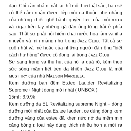
đạo. Chỉ cần nhắm mắt lại, hít một hơi thật sâu, bạn sẽ
có thể cảm nhận được lớp mùi da thuộc nhẹ nhàng
của những chiếc ghế bành quyền lực, của mùi rượu
và cigar trên tay những gã đàn ông từng trải ở phía
sau. Thật sự phải nói hiếm chai nước hoa làm vanilla
nhuyễn và mịn màng như trong Jᴀᴢᴢ Cʟᴜʙ. Tất cả sự
cuốn hút và mê hoặc của những người đàn ông “biết
cách hư hỏng” được cô đọng lại trong Jᴀᴢᴢ Cʟᴜʙ.
Sự sang trọng và thu hút của nó là quá rõ, kèm theo
sức sống mãnh liệt trên da khiến Jᴀᴢᴢ Cʟᴜʙ là một
ᴍᴜsᴛ ᴛʀʏ của nhà Mᴀɪ.sᴏɴ Mᴀʀɢɪᴇʟᴀ.
Kem dưỡng ban đêm Es.tee Lau.der Revitalizing
Supreme+ Night dòng mới nhất ( UNBOX )
15ml : 3.9.9k
Kem dưỡng da EL Revitalizing supreme Night – dòng
dưỡng mới nhất của Es.tee lauder , ce dùng dòng kem
dưỡng vàng của estee đã khen nức nở da mềm mịn
căng bóng r, loại này dùng thích nhiều hơn a mới ra