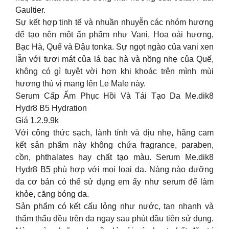
Gaultier.
Sự kết hợp tinh tế và nhuần nhuyễn các nhóm hương
để tạo nên một ấn phẩm như Vani, Hoa oải hương,
Bạc Hà, Quế và Đậu tonka. Sự ngọt ngào của vani xen
lẫn với tươi mát của lá bạc hà và nồng nhẹ của Quế,
không có gì tuyệt vời hơn khi khoác trên mình mùi
hương thú vị mang lên Le Male này.
Serum Cấp Ẩm Phục Hồi Và Tái Tạo Da Me.dik8
Hydr8 B5 Hydration
Giá 1.2.9.9k
Với công thức sạch, lành tính và dịu nhẹ, hãng cam
kết sản phẩm này không chứa fragrance, paraben,
cồn, phthalates hay chất tạo màu. Serum Me.dik8
Hydr8 B5 phù hợp với mọi loại da. Nàng nào dưỡng
da cơ bản có thể sử dụng em ấy như serum để làm
khỏe, căng bóng da.
Sản phẩm có kết cấu lỏng như nước, tan nhanh và
thẩm thấu đều trên da ngay sau phút đầu tiên sử dụng.