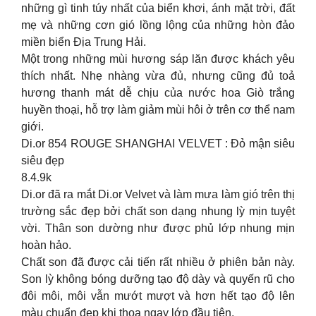
những gì tinh túy nhất của biển khơi, ánh mặt trời, đất
mẹ và những cơn gió lồng lộng của những hòn đảo
miền biển Địa Trung Hải.
Một trong những mùi hương sáp lăn được khách yêu
thích nhất. Nhẹ nhàng vừa đủ, nhưng cũng đủ toả
hương thanh mát dễ chịu của nước hoa Giò trắng
huyền thoại, hỗ trợ làm giảm mùi hôi ở trên cơ thể nam
giới.
Di.or 854 ROUGE SHANGHAI VELVET : Đỏ mận siêu
siêu đẹp
8.4.9k
Di.or đã ra mắt Di.or Velvet và làm mưa làm gió trên thị
trường sắc đẹp bởi chất son dạng nhung lỳ mịn tuyệt
vời. Thân son dường như được phủ lớp nhung mịn
hoàn hảo.
Chất son đã được cải tiến rất nhiều ở phiên bản này.
Son lỳ không bóng dưỡng tạo độ dày và quyến rũ cho
đôi môi, môi vẫn mướt mượt và hơn hết tạo độ lên
màu chuẩn đẹp khi thoa ngay lớp đầu tiên.