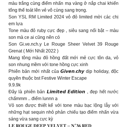
màu trắng cùng điểm nhấn mạ vàng ở nắp chai khiến
tổng thể toát lên vẻ vô cùng sang trọng.
Son YSL RM Limited 2024 vỏ đỏ limited mời các chị
em lựa
Tone màu đỏ ruby cực đẹp , siêu sang nổi bật – màu
son mà ce ai cũng nên có
Son Gi.ve.nch.y Le Rouge Sheer Velvet 39 Rouge
Grenat ( Mới Nhất 2022 )
Mang tông màu đỏ hồng đất mới mẻ cực tôn da, vỏ
son nhung mềm với tone hồng cực xinh
Phiên bản mới nhất của 𝙂𝙞𝙫𝙚𝙣.𝙘𝙝𝙮 dịp holiday, độc
quyền thuộc bst Festive Winter Escape
9.9.9k
Đây là phiên bản 𝙇𝙞𝙢𝙞𝙩𝙚𝙙 𝙀𝙙𝙞𝙩𝙞𝙤𝙣 , đẹp hết nước
chấmmm .. điểm lunnn ạ
Vỏ son được thiết kế với tone màu bạc lộng lẫy với
những hạt sequin nhỏ phản chiếu tạo điểm nhấn vừa
sáng vừa sang cực kỳ
𝐋𝐄 𝐑𝐎𝐔𝐆𝐄 𝐃𝐄𝐄𝐏 𝐕𝐄𝐋𝐕𝐄𝐓 – 𝐍°𝟑𝟔 𝐑𝐄𝐃