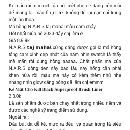
Kết cấu mềm mượt của nó lướt nhẹ dễ dàng trên môi
để mang lại màu lì rực rỡ, không để lại cặn chỉ trong
một lần thoa.
Má hồng N.A.R.S taj mahal màu cam cháy
Hót nhất mùa hè 2023 đây chị iêm ơ
Giá 8.9.9k
N.A.R.S 𝘁𝗮𝗷 𝗺𝗮𝗵𝗮𝗹 xứng đáng được gọi là má hồng
tông cam xinh đẹp nhất của năm nhìn swatch là thấy
mê mẩn rồi đúng hông ạaaaa. Chất phấn má của
N.A.R.S dòng đen này bao lâu nay hổng cần phải
khen nữa rồi, màu má này có kèm thêm nhũ nhẹ
nhàng nhìn glow căng bóng đã lắm chị emmm
𝐊𝐞̉ 𝐌𝐚̆́𝐭 𝐂𝐥𝐢𝐨 𝐊𝐢𝐥𝐥 𝐁𝐥𝐚𝐜𝐤 𝐒𝐮𝐩𝐞𝐫𝐩𝐫𝐨𝐨𝐟 𝐁𝐫𝐮𝐬𝐡 𝐋𝐢𝐧𝐞𝐫
2.3.0k
Là sản phẩm được bán chạy nhất trong nhiều năm và
được các nghệ sỹ trang điểm sử dụng.
Ngoài ra :
Đầu bút dạ dễ kẻ, mực ra đều, và quan trọng là siêu