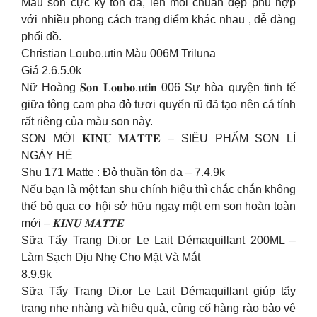
Màu son cực kỳ tôn da, lên môi chuẩn đẹp phù hợp
với nhiều phong cách trang điểm khác nhau , dễ dàng
phối đồ.
Christian Loubo.utin Màu 006M Triluna
Giá 2.6.5.0k
Nữ Hoàng 𝐒𝐨𝐧 𝐋𝐨𝐮𝐛𝐨.𝐮𝐭𝐢𝐧 006 Sự hòa quyện tinh tế
giữa tông cam pha đỏ tươi quyến rũ đã tạo nên cá tính
rất riêng của màu son này.
SON MỚI 𝐊𝐈𝐍𝐔 𝐌𝐀𝐓𝐓𝐄 – SIÊU PHẨM SON LÌ
NGÀY HÈ
Shu 171 Matte : Đỏ thuần tôn da – 7.4.9k
Nếu bạn là một fan shu chính hiệu thì chắc chắn không
thể bỏ qua cơ hội sở hữu ngay một em son hoàn toàn
mới – 𝑲𝑰𝑵𝑼 𝑴𝑨𝑻𝑻𝑬
Sữa Tẩy Trang Di.or Le Lait Démaquillant 200ML –
Làm Sạch Dịu Nhẹ Cho Mặt Và Mắt
8.9.9k
Sữa Tẩy Trang Di.or Le Lait Démaquillant giúp tẩy
trang nhẹ nhàng và hiệu quả, củng cố hàng rào bảo vệ