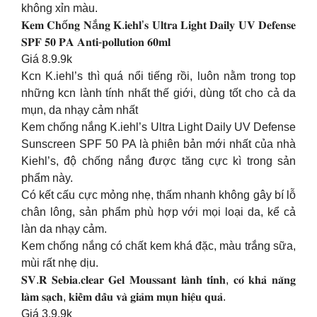
không xỉn màu.
𝐊𝐞𝐦 𝐂𝐡ố𝐧𝐠 𝐍ắ𝐧𝐠 𝐊.𝐢𝐞𝐡𝐥’𝐬 𝐔𝐥𝐭𝐫𝐚 𝐋𝐢𝐠𝐡𝐭 𝐃𝐚𝐢𝐥𝐲 𝐔𝐕 𝐃𝐞𝐟𝐞𝐧𝐬𝐞
𝐒𝐏𝐅 𝟓𝟎 𝐏𝐀 𝐀𝐧𝐭𝐢-𝐩𝐨𝐥𝐥𝐮𝐭𝐢𝐨𝐧 𝟔𝟎𝐦𝐥
Giá 8.9.9k
Kcn K.iehl’s thì quá nổi tiếng rồi, luôn nằm trong top
những kcn lành tính nhất thế giới, dùng tốt cho cả da
mụn, da nhạy cảm nhất
Kem chống nắng K.iehl’s Ultra Light Daily UV Defense
Sunscreen SPF 50 PA là phiên bản mới nhất của nhà
Kiehl’s, độ chống nắng được tăng cực kì trong sản
phẩm này.
Có kết cấu cực mỏng nhẹ, thấm nhanh không gây bí lỗ
chân lông, sản phẩm phù hợp với mọi loại da, kể cả
làn da nhạy cảm.
Kem chống nắng có chất kem khá đặc, màu trắng sữa,
mùi rất nhẹ dịu.
𝐒𝐕.𝐑 𝐒𝐞𝐛𝐢𝐚.𝐜𝐥𝐞𝐚𝐫 𝐆𝐞𝐥 𝐌𝐨𝐮𝐬𝐬𝐚𝐧𝐭 𝐥𝐚̀𝐧𝐡 𝐭𝐢́𝐧𝐡, 𝐜𝐨́ 𝐤𝐡𝐚̉ 𝐧𝐚̆𝐧𝐠
𝐥𝐚̀𝐦 𝐬𝐚̣𝐜𝐡, 𝐤𝐢𝐞̂̀𝐦 𝐝𝐚̂̀𝐮 𝐯𝐚̀ 𝐠𝐢𝐚̉𝐦 𝐦𝐮̣𝐧 𝐡𝐢𝐞̣̂𝐮 𝐪𝐮𝐚̉.
Giá 3.9.9k