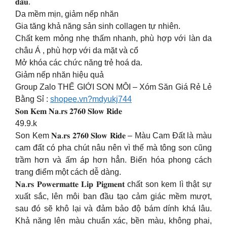
𝐝𝐚̂̀𝐮.
Da mềm mịn, giảm nếp nhăn
Gia tăng khả năng sản sinh collagen tự nhiên.
Chất kem mỏng nhẹ thấm nhanh, phù hợp với làn da
châu Á , phù hợp với da mặt và cổ
Mở khóa các chức năng trẻ hoá da.
Giảm nếp nhăn hiệu quả
Group Zalo THẾ GIỚI SON MÔI – Xóm Săn Giá Rẻ Lẻ
Bằng Sỉ :
shopee.vn?mdyukj744
𝐒𝐨𝐧 𝐊𝐞𝐦 𝐍𝐚.𝐫𝐬 𝟐𝟕𝟔𝟎 𝐒𝐥𝐨𝐰 𝐑𝐢𝐝𝐞
49.9.k
Son Kem 𝐍𝐚.𝐫𝐬 𝟐𝟕𝟔𝟎 𝐒𝐥𝐨𝐰 𝐑𝐢𝐝𝐞 – Màu Cam Đất là màu
cam đất có pha chút nâu nên vì thế mà tông son cũng
trầm hơn và ấm áp hơn hẳn. Biến hóa phong cách
trang điểm một cách dễ dàng.
𝐍𝐚.𝐫𝐬 𝐏𝐨𝐰𝐞𝐫𝐦𝐚𝐭𝐭𝐞 𝐋𝐢𝐩 𝐏𝐢𝐠𝐦𝐞𝐧𝐭 chất son kem lì thật sự
xuất sắc, lên môi ban đầu tạo cảm giác mềm mượt,
sau đó sẽ khô lại và đảm bảo độ bám dính khá lâu.
Khả năng lên màu chuẩn xác, bền màu, không phai,