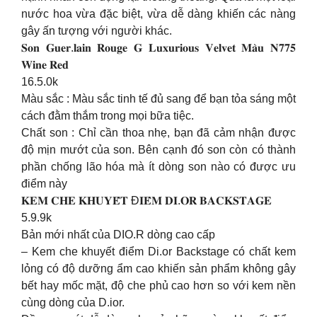
nước hoa vừa đặc biệt, vừa dễ dàng khiến các nàng
gây ấn tượng với người khác.
𝐒𝐨𝐧 𝐆𝐮𝐞𝐫.𝐥𝐚𝐢𝐧 𝐑𝐨𝐮𝐠𝐞 𝐆 𝐋𝐮𝐱𝐮𝐫𝐢𝐨𝐮𝐬 𝐕𝐞𝐥𝐯𝐞𝐭 𝐌𝐚̀𝐮 𝐍𝟕𝟕𝟓
𝐖𝐢𝐧𝐞 𝐑𝐞𝐝
16.5.0k
Màu sắc : Màu sắc tinh tế đủ sang để bạn tỏa sáng một
cách đằm thắm trong mọi bữa tiệc.
Chất son : Chỉ cần thoa nhẹ, bạn đã cảm nhận được
độ mịn mướt của son. Bên cạnh đó son còn có thành
phần chống lão hóa mà ít dòng son nào có được ưu
điểm này
𝐊𝐄𝐌 𝐂𝐇𝐄 𝐊𝐇𝐔𝐘𝐄̂́𝐓 Đ𝐈𝐄̂̉𝐌 𝐃𝐈.𝐎𝐑 𝐁𝐀𝐂𝐊𝐒𝐓𝐀𝐆𝐄
5.9.9k
Bản mới nhất của DIO.R dòng cao cấp
– Kem che khuyết điểm Di.or Backstage có chất kem
lỏng có độ dưỡng ẩm cao khiến sản phẩm không gây
bết hay mốc mặt, độ che phủ cao hơn so với kem nền
cùng dòng của D.ior.