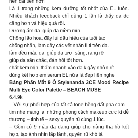
nên cải tiến hơn
Là 1 trong những kem dưỡng tốt nhất của EL luôn.
Nhiều khách feedback chỉ dùng 1 lần là thấy da dc
căng hơn và hiệu quả rồi.
Dưỡng ẩm da, giúp da mềm mịn.
Chống lão hoá, đẩy lùi dấu hiệu của tuổi tác
chống nhăn, làm đầy các vết nhăn li ti trên da.
làm đều màu da, giúp da tươi sáng, rạng rỡ
giúp da săn chắc, đàn hồi tốt hơn.
chất kem mịn, thấm nhanh vào da k gây nhờn rít
dùng kết hợp em serum EL nữa là đẹp liền nghe
Bảng Phấn Mắt 9 Ô Stylenanda 3CE Mood Recipe
Multi Eye Color Palette – BEACH MUSE
6.4.9k
– Với sự phối hợp của tất cả tone hồng đất pha cam –
tím nhẹ mang lại những phong cách makeup cực kì dễ
thương – tinh tế – sexy quyến rũ cùng 1 lúc.
– Gồm có 9 màu đa dạng giúp cho nàng tha hồ kết
hợp, tạo ánh nhìn lấp lánh, quyến rũ khó tả