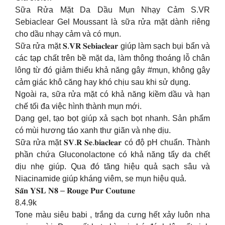
Sữa Rửa Mặt Da Dầu Mụn Nhạy Cảm S.VR
Sebiaclear Gel Moussant là sữa rửa mặt dành riêng
cho dầu nhạy cảm và có mụn.
Sữa rửa mặt 𝐒.𝐕𝐑 𝐒𝐞𝐛𝐢𝐚𝐜𝐥𝐞𝐚𝐫 giúp làm sạch bụi bẩn và
các tạp chất trên bề mặt da, làm thông thoáng lỗ chân
lông từ đó giảm thiểu khả năng gây #mụn, không gây
cảm giác khô căng hay khó chịu sau khi sử dụng.
Ngoài ra, sữa rửa mặt có khả năng kiềm dầu và hạn
chế tối đa việc hình thành mụn mới.
Dạng gel, tạo bọt giúp xả sạch bọt nhanh. Sản phẩm
có mùi hương táo xanh thư giãn và nhẹ dịu.
Sữa rửa mặt 𝐒𝐕.𝐑 𝐒𝐞.𝐛𝐢𝐚𝐜𝐥𝐞𝐚𝐫 có độ pH chuẩn. Thành
phần chứa Gluconolactone có khả năng tẩy da chết
dịu nhẹ giúp. Qua đó tăng hiệu quả sạch sâu và
Niacinamide giúp kháng viêm, se mụn hiệu quả.
𝐒𝐚̆̃𝐧 𝐘𝐒𝐋 𝐍𝟖 – 𝐑𝐨𝐮𝐠𝐞 𝐏𝐮𝐫 𝐂𝐨𝐮𝐭𝐮𝐧𝐞
8.4.9k
Tone màu siêu babi , trắng da cưng hết xảy luôn nha