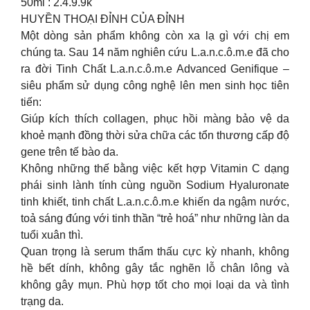
50ml : 2.4.9.9k
HUYỀN THOẠI ĐỈNH CỦA ĐỈNH
Một dòng sản phẩm không còn xa lạ gì với chị em
chúng ta. Sau 14 năm nghiên cứu L.a.n.c.ô.m.e đã cho
ra đời Tinh Chất L.a.n.c.ô.m.e Advanced Genifique –
siêu phẩm sử dụng công nghệ lên men sinh học tiên
tiến:
Giúp kích thích collagen, phục hồi màng bảo vệ da
khoẻ mạnh đồng thời sửa chữa các tổn thương cấp độ
gene trên tế bào da.
Không những thế bằng việc kết hợp Vitamin C dạng
phái sinh lành tính cùng nguồn Sodium Hyaluronate
tinh khiết, tinh chất L.a.n.c.ô.m.e khiến da ngậm nước,
toả sáng đúng với tinh thần “trẻ hoá” như những làn da
tuổi xuân thì.
Quan trọng là serum thẩm thấu cực kỳ nhanh, không
hề bết dính, không gây tắc nghẽn lỗ chân lông và
không gây mụn. Phù hợp tốt cho mọi loại da và tình
trạng da.