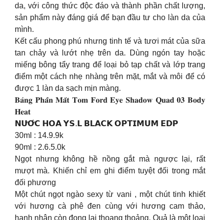
da, với công thức độc đáo và thành phần chất lượng,
sản phẩm này đáng giá để bạn đầu tư cho làn da của
mình.
Kết cấu phong phú nhưng tinh tế và tươi mát của sữa
tan chảy và lướt nhẹ trên da. Dùng ngón tay hoặc
miếng bông tẩy trang để loại bỏ tạp chất và lớp trang
điểm một cách nhẹ nhàng trên mặt, mắt và môi để có
được 1 làn da sạch mịn màng.
𝐁𝐚̉𝐧𝐠 𝐏𝐡𝐚̂́𝐧 𝐌𝐚̆́𝐭 𝐓𝐨𝐦 𝐅𝐨𝐫𝐝 𝐄𝐲𝐞 𝐒𝐡𝐚𝐝𝐨𝐰 𝐐𝐮𝐚𝐝 𝟎𝟑 𝐁𝐨𝐝𝐲
𝐇𝐞𝐚𝐭
𝗡𝗨̛𝗢̛́𝗖 𝗛𝗢𝗔 𝗬𝗦.𝗟 𝗕𝗟𝗔𝗖𝗞 𝗢𝗣𝗧𝗜𝗠𝗨𝗠 𝗘𝗗𝗣
30ml : 14.9.9k
90ml : 2.6.5.0k
Ngọt nhưng không hề nồng gắt mà ngược lại, rất
mượt mà. Khiến chỉ em ghi điểm tuyệt đối trong mắt
đối phương
Một chút ngọt ngào sexy từ vani , một chút tinh khiết
với hương cà phê đen cùng với hương cam thảo,
hạnh nhân còn đọng lại thoang thoảng. Quả là một loại