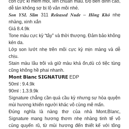
còn cực kì mềm môi, lên chuẩn màu. Độ bên đỉnh cao,
dễ tán không sợ bị lộ vân môi nhé.
𝑺𝒐𝒏 𝒀𝑺𝑳 𝑺𝒍𝒊𝒎 311 𝑹𝒆𝒍𝒆𝒂𝒔𝒆𝒅 𝑵𝒖𝒅𝒆 – 𝑯𝒐̂̀𝒏𝒈 𝑲𝒉𝒐̂ nhẹ
nhàng, xinh xắn
Giá 8.4.9k
Tone màu cực kỳ “tây” và thời thượng. Đảm bảo không
kén da.
Lớp son lướt nhẹ trên môi cực kỳ mịn màng và dễ
chịu.
Stain màu lâu trôi và giữ màu khá ổn,dù có tiệc tùng
cũng không hề phai nhanh.
𝗠𝗼𝗻𝘁 𝗕𝗹𝗮𝗻𝗰 𝗦𝗜𝗚𝗡𝗔𝗧𝗨𝗥𝗘 EDP
50ml : 9.4.9k
90ml : 1.3.9.9k
Signature chẳng cần quá cầu kỳ nhưng sự hòa quyện
mùi hương khiến người khác vô cùng mê mẩn.
Đúng nghĩa là nàng thơ của nhà Mont.Blanc,
Signature mang hương thơm nhẹ nhàng tinh tế vô
cùng quyến rũ, từ mùi hương đến thiết kế với tông