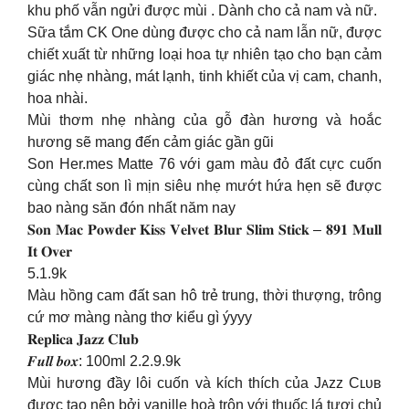
khu phố vẫn ngửi được mùi . Dành cho cả nam và nữ.
Sữa tắm CK One dùng được cho cả nam lẫn nữ, được
chiết xuất từ những loại hoa tự nhiên tạo cho bạn cảm
giác nhẹ nhàng, mát lạnh, tinh khiết của vị cam, chanh,
hoa nhài.
Mùi thơm nhẹ nhàng của gỗ đàn hương và hoắc
hương sẽ mang đến cảm giác gần gũi
Son Her.mes Matte 76 với gam màu đỏ đất cực cuốn
cùng chất son lì mịn siêu nhẹ mướt hứa hẹn sẽ được
bao nàng săn đón nhất năm nay
𝐒𝐨𝐧 𝐌𝐚𝐜 𝐏𝐨𝐰𝐝𝐞𝐫 𝐊𝐢𝐬𝐬 𝐕𝐞𝐥𝐯𝐞𝐭 𝐁𝐥𝐮𝐫 𝐒𝐥𝐢𝐦 𝐒𝐭𝐢𝐜𝐤 – 𝟖𝟗𝟏 𝐌𝐮𝐥𝐥
𝐈𝐭 𝐎𝐯𝐞𝐫
5.1.9k
Màu hồng cam đất san hô trẻ trung, thời thượng, trông
cứ mơ màng nàng thơ kiểu gì ýyyy
𝐑𝐞𝐩𝐥𝐢𝐜𝐚 𝐉𝐚𝐳𝐳 𝐂𝐥𝐮𝐛
𝑭𝒖𝒍𝒍 𝒃𝒐𝒙: 100ml 2.2.9.9k
Mùi hương đầy lôi cuốn và kích thích của Jᴀᴢᴢ Cʟᴜʙ
được tạo nên bởi vanille hoà trộn với thuốc lá tươi chủ