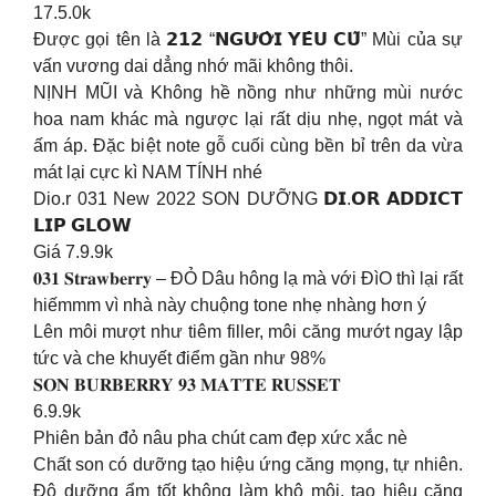
17.5.0k
Được gọi tên là 𝟮𝟭𝟮 “𝗡𝗚𝗨̛𝗢̛̀𝗜 𝗬𝗘̂𝗨 𝗖𝗨̃” Mùi của sự
vấn vương dai dẳng nhớ mãi không thôi.
NỊNH MŨI và Không hề nồng như những mùi nước
hoa nam khác mà ngược lại rất dịu nhẹ, ngọt mát và
ấm áp. Đặc biệt note gỗ cuối cùng bền bỉ trên da vừa
mát lại cực kì NAM TÍNH nhé
Dio.r 031 New 2022 SON DƯỠNG 𝗗𝗜.𝗢𝗥 𝗔𝗗𝗗𝗜𝗖𝗧
𝗟𝗜𝗣 𝗚𝗟𝗢𝗪
Giá 7.9.9k
𝟎𝟑𝟏 𝐒𝐭𝐫𝐚𝐰𝐛𝐞𝐫𝐫𝐲 – ĐỎ Dâu hông lạ mà với ĐìO thì lại rất
hiếmmm vì nhà này chuộng tone nhẹ nhàng hơn ý
Lên môi mượt như tiêm filler, môi căng mướt ngay lập
tức và che khuyết điểm gần như 98%
𝐒𝐎𝐍 𝐁𝐔𝐑𝐁𝐄𝐑𝐑𝐘 𝟗𝟑 𝐌𝐀𝐓𝐓𝐄 𝐑𝐔𝐒𝐒𝐄𝐓
6.9.9k
Phiên bản đỏ nâu pha chút cam đẹp xức xắc nè
Chất son có dưỡng tạo hiệu ứng căng mọng, tự nhiên.
Độ dưỡng ẩm tốt không làm khô môi, tạo hiệu căng