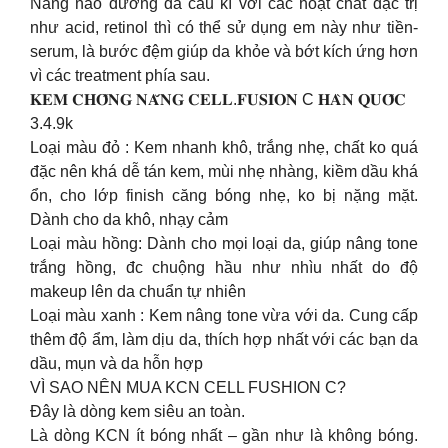
Nàng nào dưỡng da cầu kì với các hoạt chất đặc trị
như acid, retinol thì có thể sử dụng em này như tiền-
serum, là bước đệm giúp da khỏe và bớt kích ứng hơn
vì các treatment phía sau.
𝐊𝐄𝐌 𝐂𝐇𝐎̂́𝐍𝐆 𝐍𝐀̆́𝐍𝐆 𝐂𝐄𝐋𝐋.𝐅𝐔𝐒𝐈𝐎𝐍 C 𝐇𝐀̀𝐍 𝐐𝐔𝐎̂́𝐂
3.4.9k
Loại màu đỏ : Kem nhanh khô, trắng nhẹ, chất ko quá
đặc nên khá dễ tán kem, mùi nhẹ nhàng, kiềm dầu khá
ổn, cho lớp finish căng bóng nhẹ, ko bị nặng mặt.
Dành cho da khô, nhạy cảm
Loại màu hồng: Dành cho mọi loại da, giúp nâng tone
trắng hồng, đc chuộng hầu như nhìu nhất do độ
makeup lên da chuẩn tự nhiên
Loại màu xanh : Kem nâng tone vừa với da. Cung cấp
thêm độ ẩm, làm dịu da, thích hợp nhất với các bạn da
dầu, mụn và da hỗn hợp
VÌ SAO NÊN MUA KCN CELL FUSHION C?
Đây là dòng kem siêu an toàn.
Là dòng KCN ít bóng nhất – gần như là không bóng.