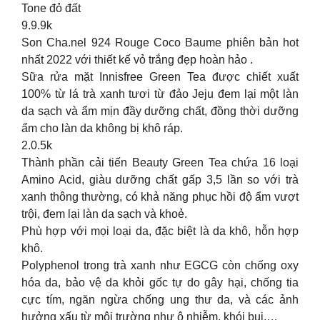
Tone đỏ đất
9.9.9k
Son Cha.nel 924 Rouge Coco Baume phiên bản hot
nhất 2022 với thiết kế vỏ trắng đẹp hoàn hảo .
Sữa rửa mặt Innisfree Green Tea được chiết xuất
100% từ lá trà xanh tươi từ đảo Jeju đem lại một làn
da sạch và ẩm mịn đầy dưỡng chất, đồng thời dưỡng
ẩm cho làn da không bị khô ráp.
2.0.5k
Thành phần cải tiến Beauty Green Tea chứa 16 loại
Amino Acid, giàu dưỡng chất gấp 3,5 lần so với trà
xanh thông thường, có khả năng phục hồi độ ẩm vượt
trội, đem lại làn da sạch và khoẻ.
Phù hợp với mọi loại da, đặc biệt là da khô, hỗn hợp
khô.
Polyphenol trong trà xanh như EGCG còn chống oxy
hóa da, bảo vệ da khỏi gốc tự do gây hại, chống tia
cực tím, ngăn ngừa chống ung thư da, và các ảnh
hưởng xấu từ môi trường như ô nhiễm, khói bụi,…