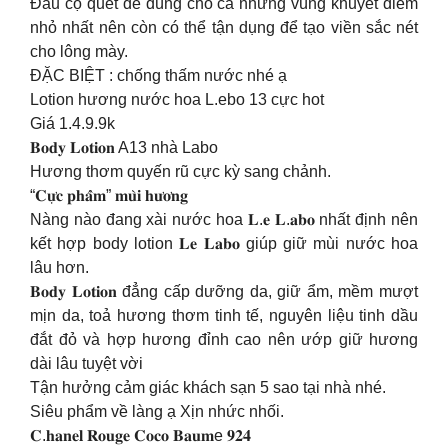
Đầu cọ quét dễ dùng cho cả những vùng khuyết điểm
nhỏ nhất nên còn có thể tận dụng để tạo viền sắc nét
cho lông mày.
ĐẶC BIỆT : chống thấm nước nhé ạ
Lotion hương nước hoa L.ebo 13 cực hot
Giá 1.4.9.9k
𝐁𝐨𝐝𝐲 𝐋𝐨𝐭𝐢𝐨𝐧 A13 nhà Labo
Hương thơm quyến rũ cực kỳ sang chảnh.
“𝐂𝐮̛̣𝐜 𝐩𝐡𝐚̂̉𝐦” 𝐦𝐮̀𝐢 𝐡𝐮̛𝐨̛𝐧𝐠
Nàng nào đang xài nước hoa 𝐋.𝐞 𝐋.𝐚𝐛𝐨 nhất định nên
kết hợp body lotion 𝐋𝐞 𝐋𝐚𝐛𝐨 giúp giữ mùi nước hoa
lâu hơn.
𝐁𝐨𝐝𝐲 𝐋𝐨𝐭𝐢𝐨𝐧 đẳng cấp dưỡng da, giữ ẩm, mềm mượt
mịn da, toả hương thơm tinh tế, nguyên liệu tinh dầu
đắt đỏ và hợp hương đỉnh cao nên ướp giữ hương
dài lâu tuyệt vời
Tận hưởng cảm giác khách sạn 5 sao tại nhà nhé.
Siêu phẩm về làng ạ Xịn nhức nhối.
𝐂.𝐡𝐚𝐧𝐞𝐥 𝐑𝐨𝐮𝐠𝐞 𝐂𝐨𝐜𝐨 𝐁𝐚𝐮𝐦e 𝟗𝟐𝟒