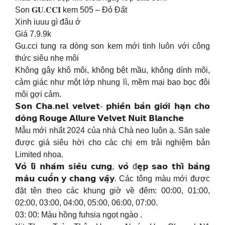
Son 𝐆𝐔.𝐂𝐂𝐈 kem 505 – Đỏ Đất
Xinh iuuu gì đâu ớ
Giá 7.9.9k
Gu.cci tung ra dòng son kem mới tinh luôn với công
thức siêu nhẹ môi
Không gây khô môi, không bệt mầu, không dính môi,
cảm giác như một lớp nhung lì, mềm mại bao bọc đôi
môi gợi cảm.
𝗦𝗼𝗻 𝗖𝗵𝗮.𝗻𝗲𝗹 𝘃𝗲𝗹𝘃𝗲𝘁- 𝗽𝗵𝗶𝗲̂𝗻 𝗯𝗮̉𝗻 𝗴𝗶𝗼̛́𝗶 𝗵𝗮̣𝗻 𝗰𝗵𝗼
𝗱𝗼̀𝗻𝗴 𝗥𝗼𝘂𝗴𝗲 𝗔𝗹𝗹𝘂𝗿𝗲 𝗩𝗲𝗹𝘃𝗲𝘁 𝗡𝘂𝗶𝘁 𝗕𝗹𝗮𝗻𝗰𝗵𝗲
Mẫu mới nhất 2024 của nhà Chà neo luôn ạ. Săn sale
được giá siêu hời cho các chị em trải nghiệm bản
Limited nhoa.
𝗩𝗼̉ 𝗹𝗶̀ 𝗻𝗵𝗮́𝗺 𝘀𝗶𝗲̂𝘂 𝗰𝘂̛𝗻𝗴, 𝘃𝗼̉ đ𝗲̣𝗽 𝘀𝗮𝗼 𝘁𝗵𝗶̀ 𝗯𝗮̉𝗻𝗴
𝗺𝗮̀𝘂 𝗰𝘂𝗼̂́𝗻 𝘆 𝗰𝗵𝗮𝗻𝗴 𝘃𝗮̣̂𝘆. Các tông màu mới được
đặt tên theo các khung giờ về đêm: 00:00, 01:00,
02:00, 03:00, 04:00, 05:00, 06:00, 07:00.
03: 00: Màu hồng fuhsia ngọt ngào .