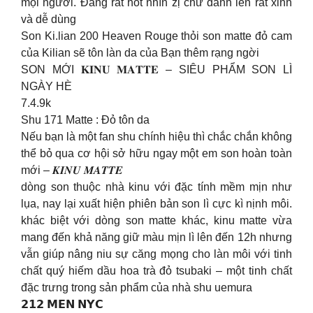
mọi người. Đang rất hot nhìn zị chứ đánh lên rất xinh
và dễ dùng
Son Ki.lian 200 Heaven Rouge thỏi son matte đỏ cam
của Kilian sẽ tôn làn da của Bạn thêm rạng ngời
SON MỚI 𝐊𝐈𝐍𝐔 𝐌𝐀𝐓𝐓𝐄 – SIÊU PHẨM SON LÌ
NGÀY HÈ
7.4.9k
Shu 171 Matte : Đỏ tôn da
Nếu bạn là một fan shu chính hiệu thì chắc chắn không
thể bỏ qua cơ hội sở hữu ngay một em son hoàn toàn
mới – 𝑲𝑰𝑵𝑼 𝑴𝑨𝑻𝑻𝑬
dòng son thuộc nhà kinu với đặc tính mềm mịn như
lụa, nay lại xuất hiện phiên bản son lì cực kì nịnh môi.
khác biệt với dòng son matte khác, kinu matte vừa
mang đến khả năng giữ màu mịn lì lên đến 12h nhưng
vẫn giúp nâng niu sự căng mọng cho làn môi với tinh
chất quý hiếm dầu hoa trà đỏ tsubaki – một tinh chất
đặc trưng trong sản phẩm của nhà shu uemura
𝟮𝟭𝟮 𝗠𝗘𝗡 𝗡𝗬𝗖