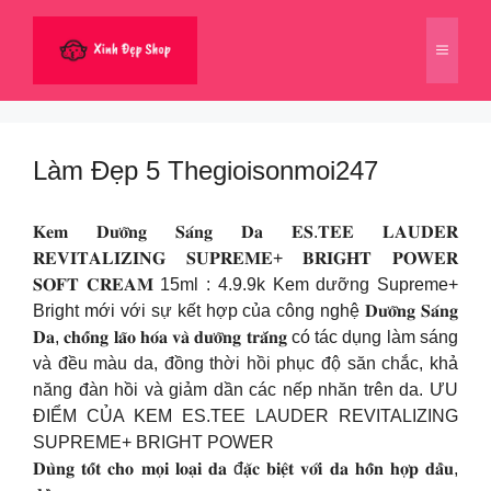
Chuyển
đến
Menu
nội
dung
Làm Đẹp 5 Thegioisonmoi247
𝐊𝐞𝐦 𝐃𝐮̛𝐨̛̃𝐧𝐠 𝐒𝐚́𝐧𝐠 𝐃𝐚 𝐄𝐒.𝐓𝐄𝐄 𝐋𝐀𝐔𝐃𝐄𝐑
𝐑𝐄𝐕𝐈𝐓𝐀𝐋𝐈𝐙𝐈𝐍𝐆 𝐒𝐔𝐏𝐑𝐄𝐌𝐄+ 𝐁𝐑𝐈𝐆𝐇𝐓 𝐏𝐎𝐖𝐄𝐑
𝐒𝐎𝐅𝐓 𝐂𝐑𝐄𝐀𝐌 15ml : 4.9.9k Kem dưỡng Supreme+
Bright mới với sự kết hợp của công nghệ 𝐃𝐮̛𝐨̛̃𝐧𝐠 𝐒𝐚́𝐧𝐠
𝐃𝐚, 𝐜𝐡𝐨̂́𝐧𝐠 𝐥𝐚̃𝐨 𝐡𝐨́𝐚 𝐯𝐚̀ 𝐝𝐮̛𝐨̛̃𝐧𝐠 𝐭𝐫𝐚̆́𝐧𝐠 có tác dụng làm sáng
và đều màu da, đồng thời hồi phục độ săn chắc, khả
năng đàn hồi và giảm dần các nếp nhăn trên da. ƯU
ĐIỂM CỦA KEM ES.TEE LAUDER REVITALIZING
SUPREME+ BRIGHT POWER
𝐃𝐮̀𝐧𝐠 𝐭𝐨̂́𝐭 𝐜𝐡𝐨 𝐦𝐨̣𝐢 𝐥𝐨𝐚̣𝐢 𝐝𝐚 đ𝐚̣̆𝐜 𝐛𝐢𝐞̣̂𝐭 𝐯𝐨̛́𝐢 𝐝𝐚 𝐡𝐨̂̃𝐧 𝐡𝐨̛̣𝐩 𝐝𝐚̂̀𝐮,