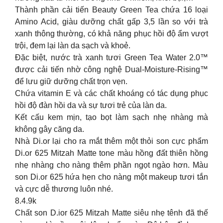
Thành phần cải tiến Beauty Green Tea chứa 16 loại
Amino Acid, giàu dưỡng chất gấp 3,5 lần so với trà
xanh thông thường, có khả năng phục hồi độ ẩm vượt
trội, đem lại làn da sạch và khoẻ.
Đặc biệt, nước trà xanh tươi Green Tea Water 2.0™
được cải tiến nhờ công nghệ Dual-Moisture-Rising™
để lưu giữ dưỡng chất trọn vẹn.
Chứa vitamin E và các chất khoáng có tác dụng phục
hồi độ đàn hồi da và sự tươi trẻ của làn da.
Kết cấu kem mịn, tạo bọt làm sạch nhẹ nhàng mà
không gây căng da.
Nhà Di.or lại cho ra mắt thêm một thỏi son cực phẩm
Di.or 625 Mitzah Matte tone màu hồng đất thiên hồng
nhẹ nhàng cho nàng thêm phần ngọt ngào hơn. Màu
son Di.or 625 hứa hẹn cho nàng một makeup tươi tắn
và cực dễ thương luôn nhé.
8.4.9k
Chất son D.ior 625 Mitzah Matte siêu nhẹ tênh đã thế