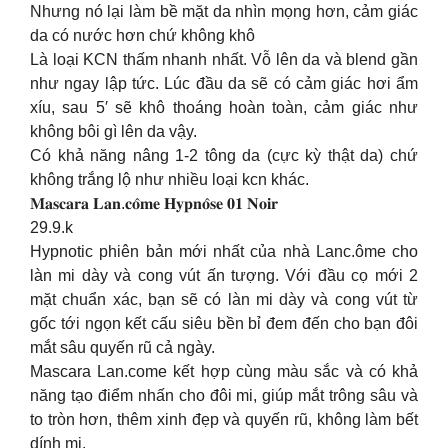
Nhưng nó lại làm bề mặt da nhìn mọng hơn, cảm giác
da có nước hơn chứ không khô
Là loại KCN thấm nhanh nhất. Vỗ lên da và blend gần
như ngay lập tức. Lúc đầu da sẽ có cảm giác hơi ẩm
xíu, sau 5′ sẽ khô thoáng hoàn toàn, cảm giác như
không bôi gì lên da vậy.
Có khả năng nâng 1-2 tông da (cực kỳ thật da) chứ
không trắng lộ như nhiều loại kcn khác.
𝐌𝐚𝐬𝐜𝐚𝐫𝐚 𝐋𝐚𝐧.𝐜𝐨̂𝐦𝐞 𝐇𝐲𝐩𝐧𝐨̂𝐬𝐞 𝟎𝟏 𝐍𝐨𝐢𝐫
29.9.k
Hypnotic phiên bản mới nhất của nhà Lanc.ôme cho
làn mi dày và cong vút ấn tượng. Với đầu cọ mới 2
mặt chuẩn xác, bạn sẽ có làn mi dày và cong vút từ
gốc tới ngọn kết cấu siêu bền bỉ đem đến cho bạn đôi
mắt sâu quyến rũ cả ngày.
Mascara Lan.come kết hợp cùng màu sắc và có khả
năng tạo điểm nhấn cho đôi mi, giúp mắt trông sâu và
to tròn hơn, thêm xinh đẹp và quyến rũ, không làm bết
dính mi.