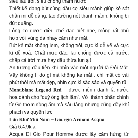
siêu lâu trôi, siêu chống thấm nước
Thiết kế dạng bút cùng đầu cọ siêu mảnh giúp kẻ sát
chân mi dễ dàng, tạo đường nét thanh mảnh, không bị
đứt quãng.
Lông cọ được điều chế đặc biệt nhẹ, mỏng rất phù
hợp với vùng da nhạy cảm như mắt.
Bút kẻ mắt không lem, không trôi, cực kì dễ vẽ và cực
kì dễ xoá. Chất mực đặc, lại chống được cả nước,
chấp cả trời mưa hay dầu thừa lun ạ !
Ấn tượng đầu tiên khi nhìn vào một người là Đôi Mắt.
Vậy không lí do gì mà không kẻ mắt , chỉ mất có vài
phút thôi mà mắt đẹp, nhìn cực kì sắc sảo và quyến rũ
𝐌𝐨𝐧𝐭.𝐛𝐥𝐚𝐧𝐜 𝐋𝐞𝐠𝐞𝐧𝐝 𝐑𝐞𝐝 – được mệnh danh là nước
hoa dành cho “quý ông lịch lãm”. Với thành phần chính
từ Gỗ thơm nồng ấm mà sâu lắng nhưng cũng đầy khí
phách và quyền lực
𝐋𝐚̆𝐧 𝐊𝐡𝐮̛̉ 𝐌𝐮̀𝐢 𝐍𝐚𝐦 – 𝐆𝐢𝐨.𝐫𝐠𝐢𝐨 𝐀𝐫𝐦𝐚𝐧𝐢 𝐀𝐜𝐪𝐮𝐚
Giá 6.4.9k ạ
Acqua Di Gio Pour Homme được lấy cảm hứng từ