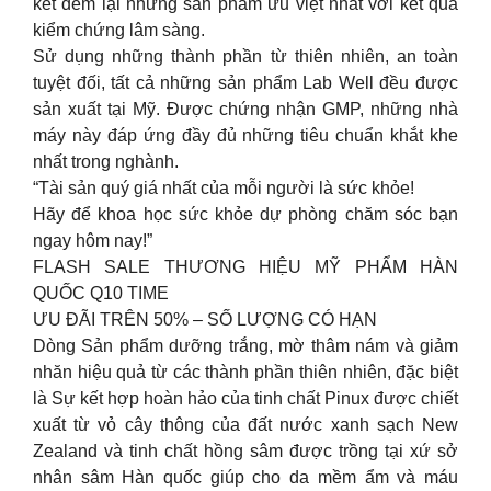
kết đem lại những sản phẩm ưu việt nhất với kết quả
kiểm chứng lâm sàng.
Sử dụng những thành phần từ thiên nhiên, an toàn
tuyệt đối, tất cả những sản phẩm Lab Well đều được
sản xuất tại Mỹ. Được chứng nhận GMP, những nhà
máy này đáp ứng đầy đủ những tiêu chuẩn khắt khe
nhất trong nghành.
“Tài sản quý giá nhất của mỗi người là sức khỏe!
Hãy để khoa học sức khỏe dự phòng chăm sóc bạn
ngay hôm nay!”
FLASH SALE THƯƠNG HIỆU MỸ PHẨM HÀN
QUỐC Q10 TIME
ƯU ĐÃI TRÊN 50% – SỐ LƯỢNG CÓ HẠN
Dòng Sản phẩm dưỡng trắng, mờ thâm nám và giảm
nhăn hiệu quả từ các thành phần thiên nhiên, đặc biệt
là Sự kết hợp hoàn hảo của tinh chất Pinux được chiết
xuất từ vỏ cây thông của đất nước xanh sạch New
Zealand và tinh chất hồng sâm được trồng tại xứ sở
nhân sâm Hàn quốc giúp cho da mềm ẩm và máu