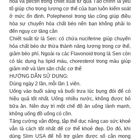
hóa và pectin trong chiết xuất từ quả Táo chính là yếu
tố giúp cho trọng lượng cơ thể của bạn luôn kiểm soát
ở mức ổn định. Polephenol trong táo cũng giúp điều
hòa sự chuyển hóa chất béo nên bạn không phải lo
đến nguy cơ tăng cân
Chiết suất từ lá Sen: có chứa nuciferine giúp chuyển
hóa chất béo dư thừa thành năng lượng trong cơ thể,
giảm béo phì. Ngoài ra các Flavonoid trong lá Sen còn
có tác dụng hạ lipid máu, choresterol trong máu giúp
giảm mỡ và làm săn chắc cơ thể
HƯỚNG DẪN SỬ DỤNG:
Dùng ngày 2 lần, mỗi lần 1 viên.
Uống vào buổi sáng và buổi trưa lúc bụng đói để có
hiệu quả tốt nhất. Uống nhiều nước, không được bỏ
bữa ăn. Nên duy trì một chế độ ăn uống lành mạnh,
không uống đồ uống có cồn.
Tăng cường vận động, tập thể dục nâng cao sức khoẻ
vẫn là cách tốt nhất để cơ thể khoẻ đẹp. Do đó, khi
dùng Slim USA để hỗ trợ giảm được số cân mong