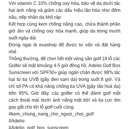
Với vitamin C 10% chống oxy hóa, bảo vệ da dưới tác
hại ánh nắng và giảm các dấu hiệu lão hóa như đốm
nâu, nếp nhăn da khô ráp
Kết hợp cùng kem chống nắng cao, chứa thành phần
giữ ẩm và chống oxy hóa mạnh, giúp da trong mướt
suốt ngày dài
Đừng ngại ib evashop để được tư vấn và đặt hàng
nhé
Thông thường, để chơi hết một vòng sân golf 18 lỗ các
Golfer sẽ mất khoảng 4-5 giờ đồng hồ. Adelio Golf Bos
Sunscreen với SPF50+ giúp ngăn chặn được 98% tác
hại từ tia UVB (gây đen sạm da) trong suốt 8 giờ. Và
chỉ số PA có khả năng chống tia UVA (gây lão hoá da)
trên 95%. Giờ đây, các golfer có thể đánh golf một
cách thoải mái dưới ánh nắng mặt trời và tia cực tím
gay gắt cho tới lỗ golf cuối cùng.
#kem_chong_nang_cho_nguoi_choi_golf
#Adelio
#Adelio_golf_bos_sunscreen