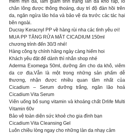
mềm mịn da, làm giảm tình trạng làn da khô ráp, lỗ
chân lông được thông thoáng, duy trì độ đàn hồi trên
da, ngăn ngừa lão hóa và bảo vệ da trước các tác hại
bên ngoài.
Ducray Keracnyl PP về hàng rùi nha các tình yêu ơi!
MUA PP TẶNG RỬA MẶT CICADIUM 150ml
chương trình đến 30/3 nhé!
Hàng công ty chính hãng ngày càng hiếm hoi
Khách yêu đặt để dành thì nhắn shop nhé
Aderma Exomega 50ml, dưỡng ẩm cho da khô, viêm
da cơ địa.Vẫn là một trong những sản phẩm dễ
thương, nhận được nhiều quan tâm nhất của
Cicadium – Serum dưỡng trắng, ngăn lão hoá
Cicadium Vita Serum
Viên uống bổ sung vitamin và khoáng chất Drlife Multi
Vitamin 60v
Bảo vệ toàn diện sức khoẻ cho gia đình bạn
Cicadium Vita Cleansing Gel
Luôn chiều lòng ngay cho những làn da nhạy cảm