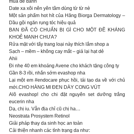
mua để dành
Date xa xôi nên yên tâm dùng từ từ nè
Một sản phẩm hot hít của Hãng Biorga Dermatology –
Dầu gội ngăn rụng tóc hiệu quả
BẠN ĐÃ CÓ CHUẨN BỊ GÌ CHO MỘT ĐỀ KHÁNG
KHOẺ MẠNH CHƯA?
Rửa mặt với tẩy trang loại này thích lắm shop a
Sạch – mềm – không cay mắt – giá lại hạt dẻ
Ahii
Đi nhẹ 40 em khoáng Avene cho khách tặng công ty
Gần 8-3 rồi, nhắn sớm evashop nha
Lại một em #endocare phục hồi, tái tạo da về với chủ
mới.CHO HÀNG MI ĐEN DÀY CONG VÚT
Alô evashop! cho chi đặt nguyên set dưỡng trắng
eucerin nha
Dạ, chị iu. Vẫn địa chỉ cũ chị ha…
Neostrata Prosystem Retinol
Giải pháp thay da sinh học an toàn
Cải thiện nhanh các tình trạng da như: