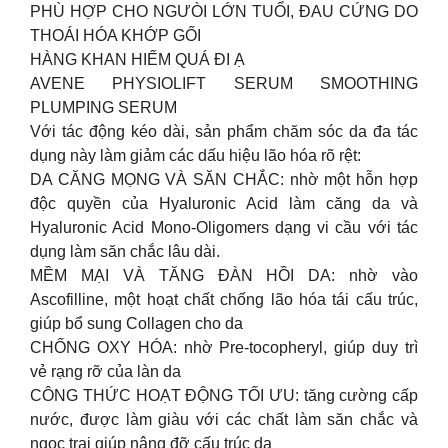
PHÙ HỢP CHO NGƯÒI LỚN TUỔI, ĐAU CỨNG DO
THOÁI HÓA KHỚP GỐI
HÀNG KHAN HIẾM QUÁ ĐI Ạ
AVENE PHYSIOLIFT SERUM SMOOTHING
PLUMPING SERUM
Với tác động kéo dài, sản phẩm chăm sóc da đa tác
dụng này làm giảm các dấu hiệu lão hóa rõ rệt:
DA CĂNG MỌNG VÀ SĂN CHẮC: nhờ một hỗn hợp
độc quyền của Hyaluronic Acid làm căng da và
Hyaluronic Acid Mono-Oligomers dạng vi cầu với tác
dụng làm săn chắc lâu dài.
MỀM MẠI VÀ TĂNG ĐÀN HỒI DA: nhờ vào
Ascofilline, một hoạt chất chống lão hóa tái cấu trúc,
giúp bổ sung Collagen cho da
CHỐNG OXY HÓA: nhờ Pre-tocopheryl, giúp duy trì
vẻ rạng rỡ của làn da
CÔNG THỨC HOẠT ĐỘNG TỐI ƯU: tăng cường cấp
nước, được làm giàu với các chất làm săn chắc và
ngọc trai giúp nâng đỡ cấu trúc da