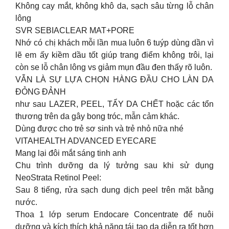
Không cay mắt, không khô da, sạch sâu từng lỗ chân
lông
SVR SEBIACLEAR MAT+PORE
Nhớ có chị khách mỗi lần mua luôn 6 tuýp dùng dần vì
lẽ em ấy kiềm dầu tốt giúp trang điểm không trôi, lại
còn se lỗ chân lông vs giảm mụn đầu đen thấy rõ luôn.
VẪN LÀ SỰ LỰA CHỌN HÀNG ĐẦU CHO LÀN DA
ĐỎNG ĐẢNH
như sau LAZER, PEEL, TẨY DA CHẾT hoặc các tổn
thương trên da gây bong tróc, mẫn cảm khác.
Dùng được cho trẻ sơ sinh và trẻ nhỏ nữa nhé
VITAHEALTH ADVANCED EYECARE
Mang lại đôi mắt sáng tinh anh
Chu trình dưỡng da lý tưởng sau khi sử dụng
NeoStrata Retinol Peel:
Sau 8 tiếng, rửa sạch dung dịch peel trên mặt bằng
nước.
Thoa 1 lớp serum Endocare Concentrate để nuôi
dưỡng và kích thích khả năng tái tạo da diễn ra tốt hơn