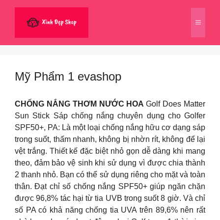
Chuyển
đến
Menu
nội
dung
Mỹ Phẩm 1 evashop
CHỐNG NẮNG THƠM NƯỚC HOA
Golf Does Matter
Sun Stick Sáp chống nắng chuyên dụng cho Golfer
SPF50+, PA: Là một loại chống nắng hữu cơ dạng sáp
trong suốt, thấm nhanh, không bị nhờn rít, không để lại
vệt trắng. Thiết kế đặc biệt nhỏ gọn dễ dàng khi mang
theo, đảm bảo vệ sinh khi sử dụng vì được chia thành
2 thanh nhỏ. Bạn có thể sử dụng riêng cho mặt và toàn
thân. Đạt chỉ số chống nắng SPF50+ giúp ngăn chặn
được 96,8% tác hại từ tia UVB trong suốt 8 giờ. Và chỉ
số PA có khả năng chống tia UVA trên 89,6% nên rất