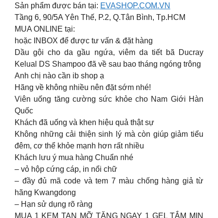
Sản phẩm được bán tại:
EVASHOP.COM.VN
Tầng 6, 90/5A Yên Thế, P.2, Q.Tân Bình, Tp.HCM
MUA ONLINE tại:
hoặc INBOX để được tư vấn & đặt hàng
Dầu gội cho da gầu ngứa, viêm da tiết bã Ducray
Kelual DS Shampoo đã về sau bao tháng ngóng trông
Anh chị nào cần ib shop ạ
Hãng về không nhiều nên đặt sớm nhé!
Viên uống tăng cường sức khỏe cho Nam Giới Hàn
Quốc
Khách đã uống và khen hiệu quả thật sự
Không những cải thiện sinh lý mà còn giúp giảm tiểu
đêm, cơ thể khỏe mạnh hơn rất nhiều
Khách lưu ý mua hàng Chuẩn nhé
– vỏ hộp cứng cáp, in nổi chữ
– đầy đủ mã code và tem 7 màu chống hàng giả từ
hãng Kwangdong
– Hạn sử dụng rõ ràng
MUA 1 KEM TAN MỠ TẶNG NGAY 1 GEL TẮM MỊN