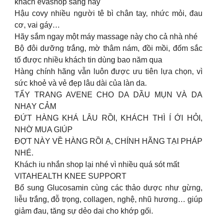
khách evashop sáng nay
Hậu covy nhiều người tê bì chân tay, nhức mỏi, đau
cơ, vai gáy…
Hãy sắm ngay một máy massage này cho cả nhà nhé
Bộ đôi dưỡng trắng, mờ thâm nám, đồi mồi, đốm sắc
tố được nhiều khách tin dùng bao năm qua
Hàng chính hãng vẫn luôn được ưu tiên lựa chọn, vì
sức khoẻ và vẻ đẹp lâu dài của làn da.
TẨY TRANG AVENE CHO DA DẦU MỤN VÀ DA
NHẠY CẢM
ĐỨT HÀNG KHÁ LÂU RỒI, KHÁCH THÌ Í ỚI HỎI,
NHỜ MUA GIÚP
ĐỢT NÀY VỀ HÀNG RỒI Ạ, CHÍNH HÃNG TẠI PHÁP
NHÉ.
Khách iu nhắn shop lại nhé vì nhiều quá sót mất
VITAHEALTH KNEE SUPPORT
Bổ sung Glucosamin cùng các thảo dược như gừng,
liễu trắng, đỗ trọng, collagen, nghệ, nhũ hương… giúp
giảm đau, tăng sự dẻo dai cho khớp gối.