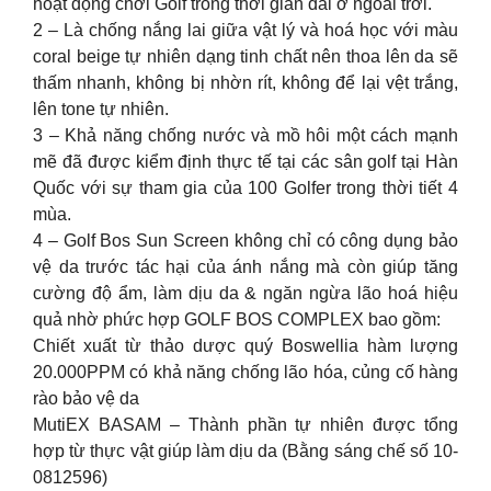
hoạt động chơi Golf trong thời gian dài ở ngoài trời.
2 – Là chống nắng lai giữa vật lý và hoá học với màu
coral beige tự nhiên dạng tinh chất nên thoa lên da sẽ
thấm nhanh, không bị nhờn rít, không để lại vệt trắng,
lên tone tự nhiên.
3 – Khả năng chống nước và mồ hôi một cách mạnh
mẽ đã được kiểm định thực tế tại các sân golf tại Hàn
Quốc với sự tham gia của 100 Golfer trong thời tiết 4
mùa.
4 – Golf Bos Sun Screen không chỉ có công dụng bảo
vệ da trước tác hại của ánh nắng mà còn giúp tăng
cường độ ẩm, làm dịu da & ngăn ngừa lão hoá hiệu
quả nhờ phức hợp GOLF BOS COMPLEX bao gồm:
Chiết xuất từ thảo dược quý Boswellia hàm lượng
20.000PPM có khả năng chống lão hóa, củng cố hàng
rào bảo vệ da
MutiEX BASAM – Thành phần tự nhiên được tổng
hợp từ thực vật giúp làm dịu da (Bằng sáng chế số 10-
0812596)