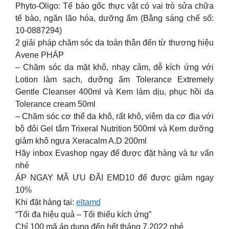
Phyto-Oligo: Tế bào gốc thực vật có vai trò sửa chữa
tế bào, ngăn lão hóa, dưỡng ẩm (Bằng sáng chế số:
10-0887294)
2 giải pháp chăm sóc da toàn thân đến từ thương hiệu
Avene PHÁP
– Chăm sóc da mặt khô, nhạy cảm, dễ kích ứng với
Lotion làm sạch, dưỡng ẩm Tolerance Extremely
Gentle Cleanser 400ml và Kem làm dịu, phục hồi da
Tolerance cream 50ml
– Chăm sóc cơ thể da khô, rất khô, viêm da cơ địa với
bộ đôi Gel tắm Trixeral Nutrition 500ml và Kem dưỡng
giảm khô ngưa Xeracalm A.D 200ml
Hãy inbox Evashop ngay để được đặt hàng và tư vấn
nhé
ÁP NGAY MÃ ƯU ĐÃI EMD10 để được giảm ngay
10%
Khi đặt hàng tại:
eltamd
“Tối đa hiệu quả – Tối thiểu kích ứng”
Chỉ 100 mã áp dụng đến hết tháng 7.2022 nhé