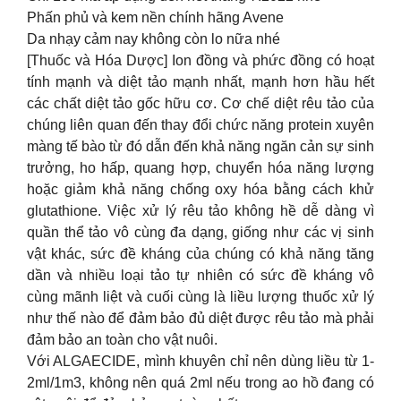
Phấn phủ và kem nền chính hãng Avene
Da nhạy cảm nay không còn lo nữa nhé
[Thuốc và Hóa Dược] Ion đồng và phức đồng có hoạt
tính mạnh và diệt tảo mạnh nhất, mạnh hơn hầu hết
các chất diệt tảo gốc hữu cơ. Cơ chế diệt rêu tảo của
chúng liên quan đến thay đổi chức năng protein xuyên
màng tế bào từ đó dẫn đến khả năng ngăn cản sự sinh
trưởng, ho hấp, quang hợp, chuyển hóa năng lượng
hoặc giảm khả năng chống oxy hóa bằng cách khử
glutathione. Việc xử lý rêu tảo không hề dễ dàng vì
quần thể tảo vô cùng đa dạng, giống như các vị sinh
vật khác, sức đề kháng của chúng có khả năng tăng
dần và nhiều loại tảo tự nhiên có sức đề kháng vô
cùng mãnh liệt và cuối cùng là liều lượng thuốc xử lý
như thế nào để đảm bảo đủ diệt được rêu tảo mà phải
đảm bảo an toàn cho vật nuôi.
Với ALGAECIDE, mình khuyên chỉ nên dùng liều từ 1-
2ml/1m3, không nên quá 2ml nếu trong ao hồ đang có