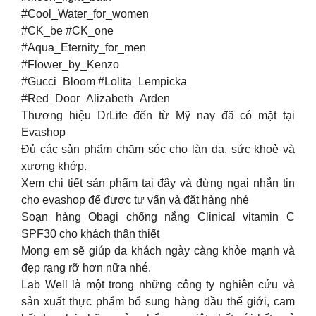
#Cool_Water_for_women
#CK_be #CK_one
#Aqua_Eternity_for_men
#Flower_by_Kenzo
#Gucci_Bloom #Lolita_Lempicka
#Red_Door_Alizabeth_Arden
Thương hiệu DrLife đến từ Mỹ nay đã có mặt tại
Evashop
Đủ các sản phẩm chăm sóc cho làn da, sức khoẻ và
xương khớp.
Xem chi tiết sản phẩm tại đây và đừng ngại nhắn tin
cho evashop để được tư vấn và đặt hàng nhé
Soạn hàng Obagi chống nắng Clinical vitamin C
SPF30 cho khách thân thiết
Mong em sẽ giúp da khách ngày càng khỏe mạnh và
đẹp rạng rỡ hơn nữa nhé.
Lab Well là một trong những công ty nghiên cứu và
sản xuất thực phẩm bổ sung hàng đầu thế giới, cam