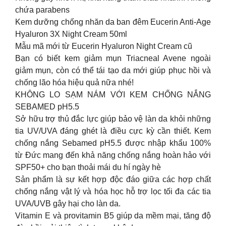
chứa parabens
Kem dưỡng chống nhăn da ban đêm Eucerin Anti-Age
Hyaluron 3X Night Cream 50ml
Mẫu mã mới từ Eucerin Hyaluron Night Cream cũ
Bạn có biết kem giảm mụn Triacneal Avene ngoài
giảm mụn, còn có thể tái tạo da mới giúp phục hồi và
chống lão hóa hiệu quả nữa nhé!
KHÔNG LO SẠM NÁM VỚI KEM CHỐNG NẮNG
SEBAMED pH5.5
Sở hữu trợ thủ đắc lực giúp bảo vệ làn da khỏi những
tia UV/UVA đáng ghét là điều cực kỳ cần thiết. Kem
chống nắng Sebamed pH5.5 được nhập khẩu 100%
từ Đức mang đến khả năng chống nắng hoàn hảo với
SPF50+ cho bạn thoải mái du hí ngày hè
Sản phẩm là sự kết hợp độc đáo giữa các hợp chất
chống nắng vật lý và hóa học hỗ trợ lọc tối đa các tia
UVA/UVB gây hại cho làn da.
Vitamin E và provitamin B5 giúp da mềm mại, tăng độ