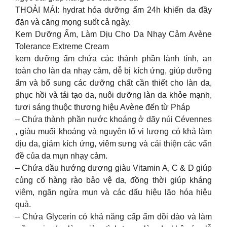
THOẢI MÁI: hydrat hóa dưỡng ẩm 24h khiến da đầy
đặn và căng mọng suốt cả ngày.
Kem Dưỡng Ẩm, Làm Dịu Cho Da Nhạy Cảm Avène
Tolerance Extreme Cream
kem dưỡng ẩm chứa các thành phần lành tính, an
toàn cho làn da nhạy cảm, dễ bị kích ứng, giúp dưỡng
ẩm và bổ sung các dưỡng chất cần thiết cho làn da,
phục hồi và tái tạo da, nuôi dưỡng làn da khỏe mạnh,
tươi sáng thuộc thương hiệu Avène đến từ Pháp
– Chứa thành phần nước khoáng ở dãy núi Cévennes
, giàu muối khoáng và nguyên tố vi lượng có khả làm
dịu da, giảm kích ứng, viêm sưng và cải thiện các vấn
đề của da mụn nhạy cảm.
– Chứa dầu hướng dương giàu Vitamin A, C & D giúp
củng cố hàng rào bảo vệ da, đồng thời giúp kháng
viêm, ngăn ngừa mụn và các dấu hiệu lão hóa hiệu
quả.
– Chứa Glycerin có khả năng cấp ẩm dồi dào và làm