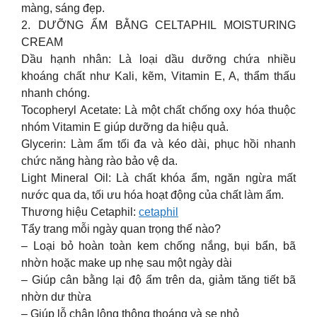
màng, sáng đẹp.
2. DƯỠNG ẨM BẰNG CELTAPHIL MOISTURING
CREAM
Dầu hạnh nhân: Là loại dầu dưỡng chứa nhiều
khoáng chất như Kali, kẽm, Vitamin E, A, thẩm thấu
nhanh chóng.
Tocopheryl Acetate: Là một chất chống oxy hóa thuộc
nhóm Vitamin E giúp dưỡng da hiệu quả.
Glycerin: Làm ẩm tối đa và kéo dài, phục hồi nhanh
chức năng hàng rào bảo vệ da.
Light Mineral Oil: Là chất khóa ẩm, ngăn ngừa mất
nước qua da, tối ưu hóa hoạt động của chất làm ẩm.
Thương hiệu Cetaphil:
cetaphil
Tẩy trang mỗi ngày quan trọng thế nào?
– Loại bỏ hoàn toàn kem chống nắng, bụi bẩn, bã
nhờn hoặc make up nhẹ sau một ngày dài
– Giúp cân bằng lại độ ẩm trên da, giảm tăng tiết bã
nhờn dư thừa
– Giúp lỗ chân lông thông thoáng và se nhỏ