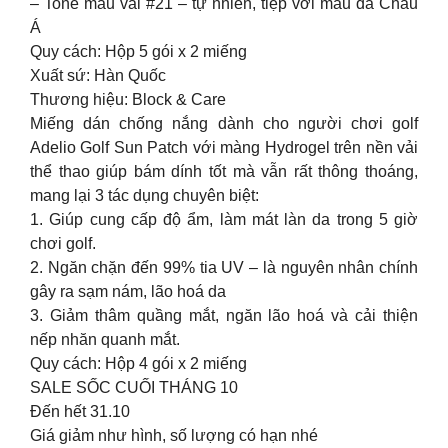
– Tone màu vải #21 – tự nhiên, tiệp với màu da Châu
Á
Quy cách: Hộp 5 gói x 2 miếng
Xuất sứ: Hàn Quốc
Thương hiệu: Block & Care
Miếng dán chống nắng dành cho người chơi golf
Adelio Golf Sun Patch với màng Hydrogel trên nền vải
thể thao giúp bám dính tốt mà vẫn rất thông thoáng,
mang lại 3 tác dụng chuyên biệt:
1. Giúp cung cấp độ ẩm, làm mát làn da trong 5 giờ
chơi golf.
2. Ngăn chặn đến 99% tia UV – là nguyên nhân chính
gây ra sạm nám, lão hoá da
3. Giảm thâm quầng mắt, ngăn lão hoá và cải thiện
nếp nhăn quanh mắt.
Quy cách: Hộp 4 gói x 2 miếng
SALE SỐC CUỐI THÁNG 10
Đến hết 31.10
Giá giảm như hình, số lượng có hạn nhé