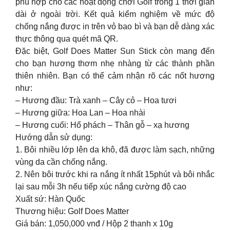
phù hợp cho các hoạt động chơi Golf trong 1 thời gian
dài ở ngoài trời. Kết quả kiểm nghiệm về mức độ
chống nắng được in trên vỏ bao bì và bạn dễ dàng xác
thực thông qua quét mã QR.
Đặc biệt, Golf Does Matter Sun Stick còn mang đến
cho bạn hương thơm nhẹ nhàng từ các thành phần
thiên nhiên. Bạn có thể cảm nhận rõ các nốt hương
như:
– Hương đầu: Trà xanh – Cây cỏ – Hoa tươi
– Hương giữa: Hoa Lan – Hoa nhài
– Hương cuối: Hổ phách – Thân gỗ – xạ hương
Hướng dẫn sử dụng:
1. Bôi nhiều lớp lên da khô, đã được làm sạch, những
vùng da cần chống nắng.
2. Nên bôi trước khi ra nắng ít nhất 15phút và bôi nhắc
lại sau mỗi 3h nếu tiếp xúc nắng cường độ cao
Xuất sứ: Hàn Quốc
Thương hiệu: Golf Does Matter
Giá bán: 1,050,000 vnđ / Hộp 2 thanh x 10g