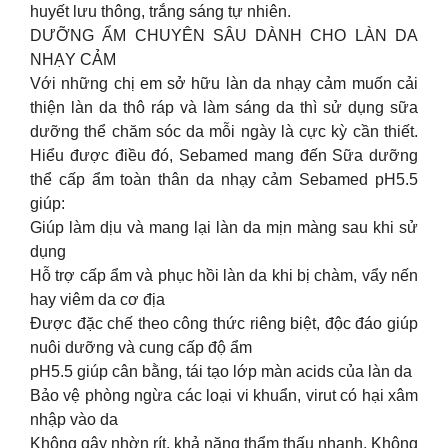
huyết lưu thông, trắng sáng tự nhiên.
DƯỠNG ẨM CHUYÊN SÂU DÀNH CHO LÀN DA
NHẠY CẢM
Với những chị em sở hữu làn da nhạy cảm muốn cải
thiện làn da thô ráp và làm sáng da thì sử dụng sữa
dưỡng thể chăm sóc da mỗi ngày là cực kỳ cần thiết.
Hiểu được điều đó, Sebamed mang đến Sữa dưỡng
thể cấp ẩm toàn thân da nhạy cảm Sebamed pH5.5
giúp:
Giúp làm dịu và mang lại làn da mịn màng sau khi sử
dụng
Hỗ trợ cấp ẩm và phục hồi làn da khi bị chàm, vẩy nến
hay viêm da cơ địa
Được đặc chế theo công thức riêng biệt, độc đáo giúp
nuôi dưỡng và cung cấp độ ẩm
pH5.5 giúp cân bằng, tái tạo lớp màn acids của làn da
Bảo vệ phòng ngừa các loại vi khuẩn, virut có hại xâm
nhập vào da
Không gây nhờn rít, khả năng thẩm thấu nhanh. Không