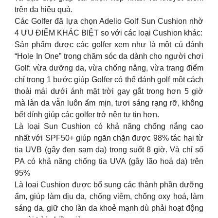
trên da hiệu quả.
Các Golfer đã lựa chọn Adelio Golf Sun Cushion nhờ
4 ƯU ĐIỂM KHÁC BIỆT so với các loại Cushion khác:
Sản phẩm được các golfer xem như là một cú đánh
“Hole In One” trong chăm sóc da dành cho người chơi
Golf: vừa dưỡng da, vừa chống nắng, vừa trang điểm
chỉ trong 1 bước giúp Golfer có thể đánh golf một cách
thoải mái dưới ánh mặt trời gay gắt trong hơn 5 giờ
mà làn da vẫn luôn ẩm mịn, tươi sáng rạng rỡ, không
bết dính giúp các golfer trở nên tự tin hơn.
Là loại Sun Cushion có khả năng chống nắng cao
nhất với SPF50+ giúp ngăn chặn được 98% tác hại từ
tia UVB (gây đen sạm da) trong suốt 8 giờ. Và chỉ số
PA có khả năng chống tia UVA (gây lão hoá da) trên
95%
Là loại Cushion được bổ sung các thành phần dưỡng
ẩm, giúp làm dịu da, chống viêm, chống oxy hoá, làm
sáng da, giữ cho làn da khoẻ mạnh dù phải hoạt động