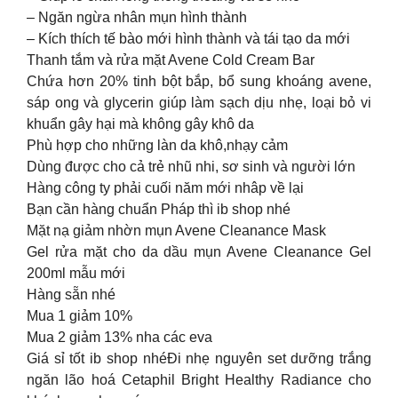
– Ngăn ngừa nhân mụn hình thành
– Kích thích tế bào mới hình thành và tái tạo da mới
Thanh tắm và rửa mặt Avene Cold Cream Bar
Chứa hơn 20% tinh bột bắp, bổ sung khoáng avene,
sáp ong và glycerin giúp làm sạch dịu nhẹ, loại bỏ vi
khuẩn gây hại mà không gây khô da
Phù hợp cho những làn da khô,nhạy cảm
Dùng được cho cả trẻ nhũ nhi, sơ sinh và người lớn
Hàng công ty phải cuối năm mới nhâp về lại
Bạn cần hàng chuẩn Pháp thì ib shop nhé
Mặt nạ giảm nhờn mụn Avene Cleanance Mask
Gel rửa mặt cho da dầu mụn Avene Cleanance Gel
200ml mẫu mới
Hàng sẵn nhé
Mua 1 giảm 10%
Mua 2 giảm 13% nha các eva
Giá sỉ tốt ib shop nhéĐi nhẹ nguyên set dưỡng trắng
ngăn lão hoá Cetaphil Bright Healthy Radiance cho