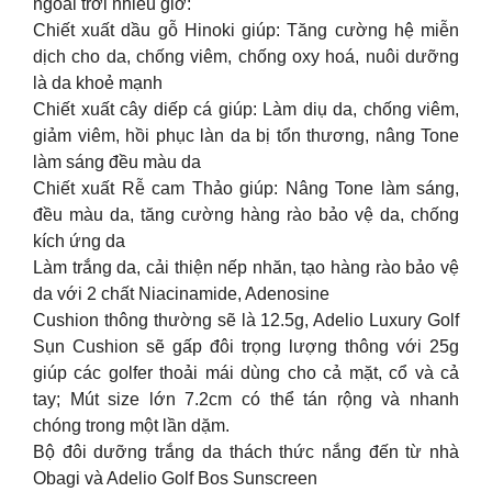
ngoài trời nhiều giờ:
Chiết xuất dầu gỗ Hinoki giúp: Tăng cường hệ miễn
dịch cho da, chống viêm, chống oxy hoá, nuôi dưỡng
là da khoẻ mạnh
Chiết xuất cây diếp cá giúp: Làm diụ da, chống viêm,
giảm viêm, hồi phục làn da bị tổn thương, nâng Tone
làm sáng đều màu da
Chiết xuất Rễ cam Thảo giúp: Nâng Tone làm sáng,
đều màu da, tăng cường hàng rào bảo vệ da, chống
kích ứng da
Làm trắng da, cải thiện nếp nhăn, tạo hàng rào bảo vệ
da với 2 chất Niacinamide, Adenosine
Cushion thông thường sẽ là 12.5g, Adelio Luxury Golf
Sụn Cushion sẽ gấp đôi trọng lượng thông với 25g
giúp các golfer thoải mái dùng cho cả mặt, cổ và cả
tay; Mút size lớn 7.2cm có thể tán rộng và nhanh
chóng trong một lần dặm.
Bộ đôi dưỡng trắng da thách thức nắng đến từ nhà
Obagi và Adelio Golf Bos Sunscreen