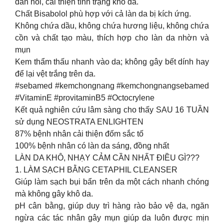
đàn hồi, cải thiện tình trạng khô da.
Chất Bisabolol phù hợp với cả làn da bị kích ứng.
Không chứa dầu, không chứa hương liệu, không chứa
cồn và chất tạo màu, thích hợp cho làn da nhờn và
mụn
Kem thẩm thấu nhanh vào da; không gây bết dính hay
để lại vệt trắng trên da.
#sebamed #kemchongnang #kemchongnangsebamed
#VitaminE #provitaminB5 #Octocrylene
Kết quả nghiên cứu lâm sàng cho thấy SAU 16 TUẦN
sử dụng NEOSTRATA ENLIGHTEN
87% bệnh nhân cải thiện đốm sắc tố
100% bệnh nhân có làn da sáng, đồng nhất
LÀN DA KHÔ, NHẠY CẢM CẦN NHẤT ĐIỀU GÌ???
1. LÀM SẠCH BẰNG CETAPHIL CLEANSER
Giúp làm sạch bụi bẩn trên da một cách nhanh chóng
mà không gây khô da.
pH cân bằng, giúp duy trì hàng rào bảo vệ da, ngăn
ngừa các tác nhân gây mụn giúp da luôn được mịn