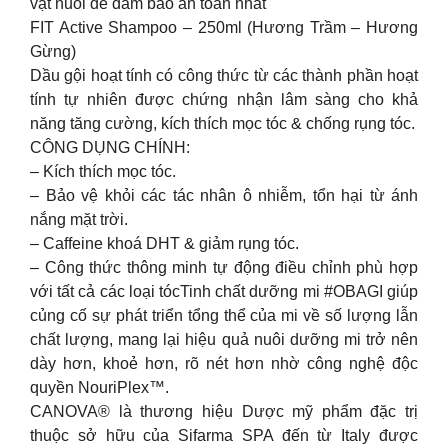
vật nuôi để đảm bảo an toàn nhất
FIT Active Shampoo – 250ml (Hương Trầm – Hương
Gừng)
Dầu gội hoạt tính có công thức từ các thành phần hoạt
tính tự nhiên được chứng nhận lâm sàng cho khả
năng tăng cường, kích thích mọc tóc & chống rụng tóc.
CÔNG DỤNG CHÍNH:
– Kích thích mọc tóc.
– Bảo vệ khỏi các tác nhân ô nhiễm, tổn hại từ ánh
nắng mặt trời.
– Caffeine khoá DHT & giảm rụng tóc.
– Công thức thông minh tự động điều chỉnh phù hợp
với tất cả các loại tócTinh chất dưỡng mi #OBAGI giúp
củng cố sự phát triển tổng thể của mi về số lượng lẫn
chất lượng, mang lại hiệu quả nuôi dưỡng mi trở nên
dày hơn, khoẻ hơn, rõ nét hơn nhờ công nghệ độc
quyền NouriPlex™.
CANOVA® là thương hiệu Dược mỹ phẩm đặc trị
thuộc sở hữu của Sifarma SPA đến từ Italy được