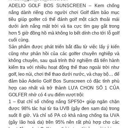
ADELIO GOLF BOS SUNSCREEN – Kem chống
nắng dành riêng cho người chơi Golf đảm bảo mục
tiêu giúp golfer có thể đánh golf một cách thoải mái
dưới ánh nắng mặt trời và tia cực tím gay gắt trong
hơn 5 giờ đồng hồ mà không lo bết dính cho tới lỗ golf
cuối cùng.
Sản phẩm được phát triển bắt đầu từ việc lấy ý kiến
cũng như phản hồi của các golfer chuyên nghiệp và
không chuyên, sau quá trình thử nghiệm đã tiến hành
kiểm tra với nhiều hoạt động thể thao ngoài trời như
golf, leo núi, chơi thể thao dưới nước, và chạy bộ… để
đảm bảo Adelio Golf Bos Sunscreen có đặc tính phù
hợp cao nhất và trở thành LỰA CHỌN SỐ 1 CỦA
GOLFER nhờ có 4 ưu điểm vượt trội:
1 – Đạt chỉ số chống nắng SPF50+ giúp ngăn chặn
được 98% tác hại từ tia UVB (gây đen sạm da) trong
suốt 8 giờ. Và chỉ số PA có khả năng chống tia UVA
(gây lão hoá da) trên 95% nên rất phù hợp cho các