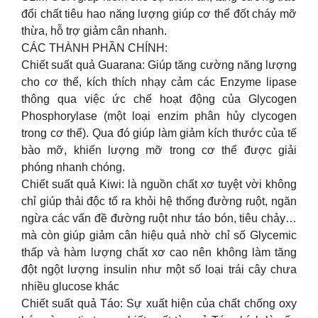
đổi chất tiêu hao năng lượng giúp cơ thể đốt cháy mỡ
thừa, hỗ trợ giảm cân nhanh.
CÁC THÀNH PHẦN CHÍNH:
Chiết suất quả Guarana: Giúp tăng cường năng lượng
cho cơ thể, kích thích nhạy cảm các Enzyme lipase
thông qua việc ức chế hoạt động của Glycogen
Phosphorylase (một loại enzim phân hủy clycogen
trong cơ thể). Qua đó giúp làm giảm kích thước của tế
bào mỡ, khiến lượng mỡ trong cơ thể được giải
phóng nhanh chóng.
Chiết suất quả Kiwi: là nguồn chất xơ tuyệt vời không
chỉ giúp thải độc tố ra khỏi hệ thống đường ruột, ngăn
ngừa các vấn đề đường ruột như táo bón, tiêu chảy…
mà còn giúp giảm cân hiệu quả nhờ chỉ số Glycemic
thấp và hàm lượng chất xơ cao nên không làm tăng
đột ngột lượng insulin như một số loại trái cây chưa
nhiều glucose khác
Chiết suất quả Táo: Sự xuất hiện của chất chống oxy