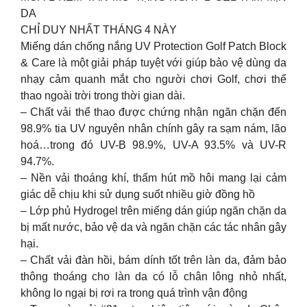
DA
CHỈ DUY NHẤT THÁNG 4 NÀY
Miếng dán chống nắng UV Protection Golf Patch Block
& Care là một giải pháp tuyệt với giúp bảo vệ dùng da
nhạy cảm quanh mắt cho người chơi Golf, chơi thể
thao ngoài trời trong thời gian dài.
– Chất vải thể thao được chứng nhận ngăn chặn đến
98.9% tia UV nguyên nhân chính gây ra sạm nám, lão
hoá…trong đó UV-B 98.9%, UV-A 93.5% và UV-R
94.7%.
– Nền vải thoáng khí, thấm hút mồ hôi mang lại cảm
giác dễ chịu khi sử dụng suốt nhiều giờ đồng hồ
– Lớp phủ Hydrogel trên miếng dán giúp ngăn chặn da
bị mất nước, bảo vệ da và ngăn chặn các tác nhân gây
hại.
– Chất vải đàn hồi, bám dính tốt trên làn da, đảm bảo
thông thoáng cho làn da có lỗ chân lông nhỏ nhất,
không lo ngại bị rơi ra trong quá trình vận động