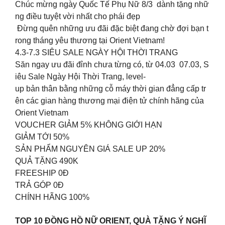
Chúc mừng ngày Quốc Tế Phụ Nữ 8/3 dành tặng nhữ
ng điều tuyệt vời nhất cho phái đẹp
Đừng quên những ưu đãi đặc biệt đang chờ đợi bạn t
rong tháng yêu thương tại Orient Vietnam!
4.3-7.3 SIÊU SALE NGÀY HỘI THỜI TRANG
Săn ngay ưu đãi đỉnh chưa từng có, từ 04.03 07.03, S
iêu Sale Ngày Hội Thời Trang, level-
up bản thân bằng những cỗ máy thời gian đẳng cấp tr
ên các gian hàng thương mại điện tử chính hãng của
Orient Vietnam
VOUCHER GIẢM 5% KHÔNG GIỚI HẠN
GIẢM TỚI 50%
SẢN PHẨM NGUYÊN GIÁ SALE UP 20%
QUẢ TẶNG 490K
FREESHIP 0Đ
TRẢ GÓP 0Đ
CHÍNH HÃNG 100%
TOP 10 ĐỒNG HỒ NỮ ORIENT, QUÀ TẶNG Ý NGHĨ