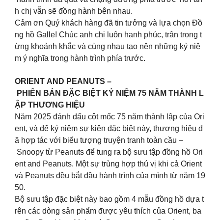
h chị vẫn sẽ đồng hành bên nhau.
Cảm ơn Quý khách hàng đã tin tưởng và lựa chọn Đồ
ng hồ Galle! Chúc anh chị luôn hạnh phúc, trân trọng t
ừng khoảnh khắc và cùng nhau tạo nên những kỷ niệ
m ý nghĩa trong hành trình phía trước.
ORIENT AND PEANUTS –
PHIÊN BẢN ĐẶC BIỆT KỶ NIỆM 75 NĂM THÀNH L
ẬP THƯƠNG HIỆU
Năm 2025 đánh dấu cột mốc 75 năm thành lập của Ori
ent, và để kỷ niệm sự kiện đặc biệt này, thương hiệu đ
ã hợp tác với biểu tượng truyện tranh toàn cầu –
Snoopy từ Peanuts để tung ra bộ sưu tập đồng hồ Ori
ent and Peanuts. Một sự trùng hợp thú vị khi cả Orient
và Peanuts đều bắt đầu hành trình của mình từ năm 19
50.
Bộ sưu tập đặc biệt này bao gồm 4 mẫu đồng hồ dựa t
rên các dòng sản phẩm được yêu thích của Orient, ba