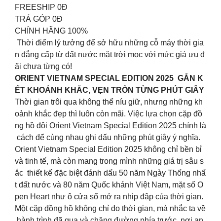
FREESHIP 0Đ
TRẢ GÓP 0Đ
CHÍNH HÃNG 100%
Thời điểm lý tưởng để sở hữu những cỗ máy thời gia
n đẳng cấp từ đất nước mặt trời mọc với mức giá ưu đ
ãi chưa từng có!
ORIENT VIETNAM SPECIAL EDITION 2025 GẮN K
ẾT KHOẢNH KHẮC, VẸN TRÒN TỪNG PHÚT GIÂY
Thời gian trôi qua không thể níu giữ, nhưng những kh
oảnh khắc đẹp thì luôn còn mãi. Việc lựa chọn cặp đồ
ng hồ đôi Orient Vietnam Special Edition 2025 chính là
cách để cùng nhau ghi dấu những phút giây ý nghĩa.
Orient Vietnam Special Edition 2025 không chỉ bền bỉ
và tinh tế, mà còn mang trong mình những giá trị sâu s
ắc thiết kế đặc biệt đánh dấu 50 năm Ngày Thống nhấ
t đất nước và 80 năm Quốc khánh Việt Nam, mặt số O
pen Heart như ô cửa sổ mở ra nhịp đập của thời gian.
Một cặp đồng hồ không chỉ đo thời gian, mà nhắc ta về
hành trình đã qua và chặng đường phía trước nơi an