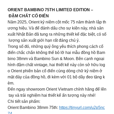
ORIENT BAMBINO 75TH LIMITED EDITION –
ĐẬM CHẤT CỔ ĐIỂN
Năm 2025, Orient kỷ niệm cột mốc 75 năm thành lập th
ương hiệu. Và để đánh dấu cho sự kiện này, nhà sản
xuất Nhật Bản đã tung ra những thiết kế đặc biệt, có số
lượng sản xuất giới hạn rất đáng chú ý.
Trong số đó, những quý ông yêu thích phong cách cổ
điển chắc chắn không thể bỏ lỡ hai mẫu đồng hồ Bam
bino 38mm và Bambino Sun & Moon. Bên cạnh ngoại
hình đậm chất vintage, hai thiết kế này còn sở hữu log
o Orient phiên bản cổ điển cùng dòng chữ kỷ niệm ở
mặt đáy của đồng hồ, đi kèm với 01 bộ dây đeo tặng k
èm.
Đến ngay showroom Orient Vietnam chính hãng để lên
tay và trải nghiệm hai thiết kế ấn tượng này nhé!
Chi tiết sản phẩm:
Orient Bambino 38mm 75th:
https://tinyurl.com/u2p5nc
74