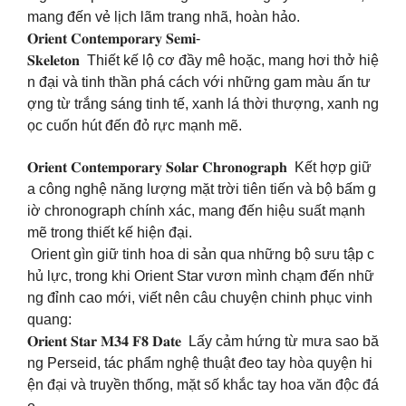
mang đến vẻ lịch lãm trang nhã, hoàn hảo.
𝐎𝐫𝐢𝐞𝐧𝐭 𝐂𝐨𝐧𝐭𝐞𝐦𝐩𝐨𝐫𝐚𝐫𝐲 𝐒𝐞𝐦𝐢-
𝐒𝐤𝐞𝐥𝐞𝐭𝐨𝐧 Thiết kế lộ cơ đầy mê hoặc, mang hơi thở hiệ
n đại và tinh thần phá cách với những gam màu ấn tư
ợng từ trắng sáng tinh tế, xanh lá thời thượng, xanh ng
ọc cuốn hút đến đỏ rực mạnh mẽ.
𝐎𝐫𝐢𝐞𝐧𝐭 𝐂𝐨𝐧𝐭𝐞𝐦𝐩𝐨𝐫𝐚𝐫𝐲 𝐒𝐨𝐥𝐚𝐫 𝐂𝐡𝐫𝐨𝐧𝐨𝐠𝐫𝐚𝐩𝐡 Kết hợp giữ
a công nghệ năng lượng mặt trời tiên tiến và bộ bấm g
iờ chronograph chính xác, mang đến hiệu suất mạnh
mẽ trong thiết kế hiện đại.
Orient gìn giữ tinh hoa di sản qua những bộ sưu tập c
hủ lực, trong khi Orient Star vươn mình chạm đến nhữ
ng đỉnh cao mới, viết nên câu chuyện chinh phục vinh
quang:
𝐎𝐫𝐢𝐞𝐧𝐭 𝐒𝐭𝐚𝐫 𝐌𝟑𝟒 𝐅𝟖 𝐃𝐚𝐭𝐞 Lấy cảm hứng từ mưa sao bă
ng Perseid, tác phẩm nghệ thuật đeo tay hòa quyện hi
ện đại và truyền thống, mặt số khắc tay hoa văn độc đá