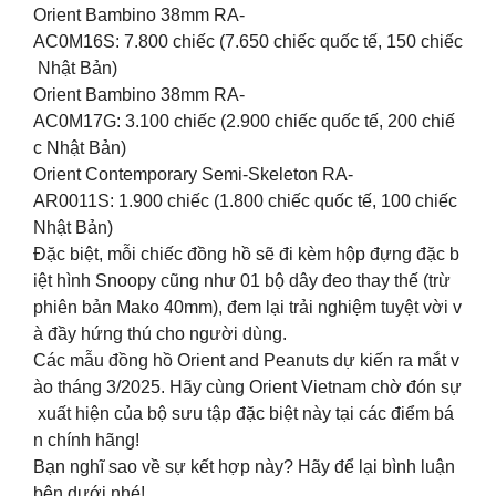
Orient Bambino 38mm RA-
AC0M16S: 7.800 chiếc (7.650 chiếc quốc tế, 150 chiếc
Nhật Bản)
Orient Bambino 38mm RA-
AC0M17G: 3.100 chiếc (2.900 chiếc quốc tế, 200 chiế
c Nhật Bản)
Orient Contemporary Semi-Skeleton RA-
AR0011S: 1.900 chiếc (1.800 chiếc quốc tế, 100 chiếc
Nhật Bản)
Đặc biệt, mỗi chiếc đồng hồ sẽ đi kèm hộp đựng đặc b
iệt hình Snoopy cũng như 01 bộ dây đeo thay thế (trừ
phiên bản Mako 40mm), đem lại trải nghiệm tuyệt vời v
à đầy hứng thú cho người dùng.
Các mẫu đồng hồ Orient and Peanuts dự kiến ra mắt v
ào tháng 3/2025. Hãy cùng Orient Vietnam chờ đón sự
xuất hiện của bộ sưu tập đặc biệt này tại các điểm bá
n chính hãng!
Bạn nghĩ sao về sự kết hợp này? Hãy để lại bình luận
bên dưới nhé!