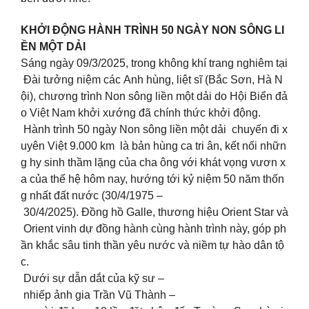
KHỞI ĐỘNG HÀNH TRÌNH 50 NGÀY NON SÔNG LI
ỀN MỘT DẢI
Sáng ngày 09/3/2025, trong không khí trang nghiêm tại
Đài tưởng niệm các Anh hùng, liệt sĩ (Bắc Sơn, Hà N
ội), chương trình Non sông liền một dải do Hội Biển đả
o Việt Nam khởi xướng đã chính thức khởi động.
Hành trình 50 ngày Non sông liền một dải chuyến đi x
uyên Việt 9.000 km là bản hùng ca tri ân, kết nối nhữn
g hy sinh thầm lặng của cha ông với khát vọng vươn x
a của thế hệ hôm nay, hướng tới kỷ niệm 50 năm thốn
g nhất đất nước (30/4/1975 –
30/4/2025). Đồng hồ Galle, thương hiệu Orient Star và
Orient vinh dự đồng hành cùng hành trình này, góp ph
ần khắc sâu tinh thần yêu nước và niềm tự hào dân tộ
c.
Dưới sự dẫn dắt của kỹ sư –
nhiếp ảnh gia Trần Vũ Thành –