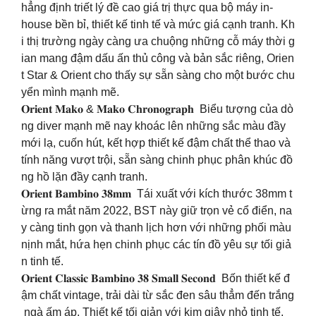
hẳng định triết lý đề cao giá trị thực qua bộ máy in-
house bền bỉ, thiết kế tinh tế và mức giá cạnh tranh. Kh
i thị trường ngày càng ưa chuộng những cỗ máy thời g
ian mang đậm dấu ấn thủ công và bản sắc riêng, Orien
t Star & Orient cho thấy sự sẵn sàng cho một bước chu
yển mình mạnh mẽ.
𝐎𝐫𝐢𝐞𝐧𝐭 𝐌𝐚𝐤𝐨 & 𝐌𝐚𝐤𝐨 𝐂𝐡𝐫𝐨𝐧𝐨𝐠𝐫𝐚𝐩𝐡 Biểu tượng của dò
ng diver mạnh mẽ nay khoác lên những sắc màu đầy
mới lạ, cuốn hút, kết hợp thiết kế đậm chất thể thao và
tính năng vượt trội, sẵn sàng chinh phục phân khúc đồ
ng hồ lặn đầy cạnh tranh.
𝐎𝐫𝐢𝐞𝐧𝐭 𝐁𝐚𝐦𝐛𝐢𝐧𝐨 𝟑𝟖𝐦𝐦 Tái xuất với kích thước 38mm t
ừng ra mắt năm 2022, BST này giữ trọn vẻ cổ điển, na
y càng tinh gọn và thanh lịch hơn với những phối màu
nịnh mắt, hứa hẹn chinh phục các tín đồ yêu sự tối giả
n tinh tế.
𝐎𝐫𝐢𝐞𝐧𝐭 𝐂𝐥𝐚𝐬𝐬𝐢𝐜 𝐁𝐚𝐦𝐛𝐢𝐧𝐨 𝟑𝟖 𝐒𝐦𝐚𝐥𝐥 𝐒𝐞𝐜𝐨𝐧𝐝 Bốn thiết kế đ
ậm chất vintage, trải dài từ sắc đen sâu thẳm đến trắng
ngà ấm áp. Thiết kế tối giản với kim giây nhỏ tinh tế,