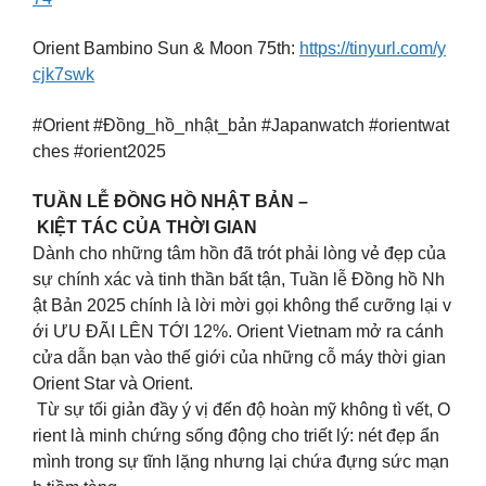
Orient Bambino Sun & Moon 75th:
https://tinyurl.com/y
cjk7swk
#Orient #Đồng_hồ_nhật_bản #Japanwatch #orientwat
ches #orient2025
TUẦN LỄ ĐỒNG HỒ NHẬT BẢN –
KIỆT TÁC CỦA THỜI GIAN
Dành cho những tâm hồn đã trót phải lòng vẻ đẹp của
sự chính xác và tinh thần bất tận, Tuần lễ Đồng hồ Nh
ật Bản 2025 chính là lời mời gọi không thể cưỡng lại v
ới ƯU ĐÃI LÊN TỚI 12%. Orient Vietnam mở ra cánh
cửa dẫn bạn vào thế giới của những cỗ máy thời gian
Orient Star và Orient.
Từ sự tối giản đầy ý vị đến độ hoàn mỹ không tì vết, O
rient là minh chứng sống động cho triết lý: nét đẹp ẩn
mình trong sự tĩnh lặng nhưng lại chứa đựng sức mạn