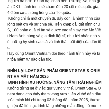
người đã hơn 10 lần đặt chân đến Trường Sa, nhà gi
àn DK1, hành trình sẽ chạm đến 20 cột mốc quốc gia,
4 điểm cực thiêng liêng của Tổ quốc.
Không chỉ là một chuyến đi, đây còn là hành trình của
lòng biết ơn và sự chia sẻ. Trên khắp dải đất hình chữ
S, 100 phần quà tri ân sẽ được trao tận tay các Mẹ Việ
t Nam Anh hùng và gia đình liệt sĩ, như lời nhắc nhở v
ề những hy sinh cao cả và tinh thần bất diệt của dân tộ
c.
Hãy cùng Orient Vietnam dõi theo hành trình này và la
n tỏa niềm tự hào dân tộc.
NHÌN LẠI LOẠT SẢN PHẨM ORIENT STAR & ORIE
NT RA MẮT NĂM 2025 –
ĐỊNH HÌNH XU HƯỚNG, NÂNG TẦM TRẢI NGHIỆM
Không dừng lại ở việc giữ vững vị thế, Orient Star & O
rient đang cho thấy tham vọng vươn lên vị thế dẫn đầu
của mình khi chỉ trong 03 tháng đầu năm 2025, thươn
g hiệu đã liên tục trình làng những mẫu đồng hồ mới, k