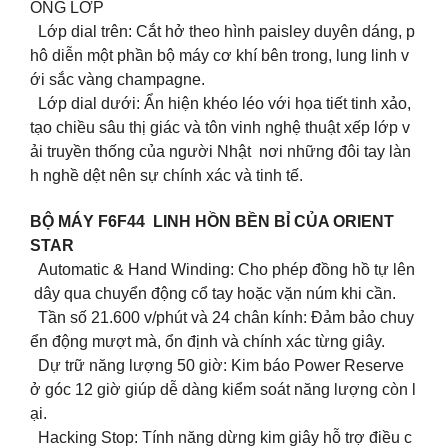
ỒNG LỚP
Lớp dial trên: Cắt hở theo hình paisley duyên dáng, p
hô diễn một phần bộ máy cơ khí bên trong, lung linh v
ới sắc vàng champagne.
Lớp dial dưới: Ẩn hiện khéo léo với họa tiết tinh xảo,
tạo chiều sâu thị giác và tôn vinh nghệ thuật xếp lớp v
ải truyền thống của người Nhật nơi những đôi tay làn
h nghề dệt nên sự chính xác và tinh tế.
BỘ MÁY F6F44 LINH HỒN BỀN BỈ CỦA ORIENT
STAR
Automatic & Hand Winding: Cho phép đồng hồ tự lên
dây qua chuyển động cổ tay hoặc vặn núm khi cần.
Tần số 21.600 v/phút và 24 chân kính: Đảm bảo chuy
ển động mượt mà, ổn định và chính xác từng giây.
Dự trữ năng lượng 50 giờ: Kim báo Power Reserve
ở góc 12 giờ giúp dễ dàng kiểm soát năng lượng còn l
ại.
Hacking Stop: Tính năng dừng kim giây hỗ trợ điều c