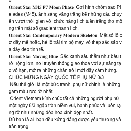
o.
𝐎𝐫𝐢𝐞𝐧𝐭 𝐒𝐭𝐚𝐫 𝐌𝟒𝟓 𝐅𝟕 𝐌𝐨𝐨𝐧 𝐏𝐡𝐚𝐬𝐞 Gợi hình chòm sao Pl
eiades (M45), ánh sáng vầng trăng kể những câu chuy
ện vượt thời gian với chức năng lịch tuần trăng thơ mộ
ng trên mặt số gradient thanh lịch.
𝐎𝐫𝐢𝐞𝐧𝐭 𝐒𝐭𝐚𝐫 𝐂𝐨𝐧𝐭𝐞𝐦𝐩𝐨𝐫𝐚𝐫𝐲 𝐌𝐨𝐝𝐞𝐫𝐧 𝐒𝐤𝐞𝐥𝐞𝐭𝐨𝐧 Mặt số lộ c
ơ đầy mê hoặc, hé lộ trái tim bộ máy, vỏ thép sắc sảo v
à dây đeo tinh tế.
𝐎𝐫𝐢𝐞𝐧𝐭 𝐒𝐭𝐚𝐫 𝐌𝐨𝐯𝐢𝐧𝐠 𝐁𝐥𝐮𝐞 Sắc xanh sâu thẳm như bầu t
rời rộng lớn, nơi truyền thống giao thoa với sự sáng tạ
o vô hạn, mở ra những chân trời mới đầy cảm hứng.
CHÚC MỪNG NGÀY QUỐC TẾ PHỤ NỮ 8/3
Nếu thế giới là một bức tranh, phụ nữ chính là những
gam màu rực rỡ nhất.
Orient Vietnam kính chúc tất cả những người phụ nữ
một ngày 8/3 ngập tràn niềm vui, hạnh phúc và luôn rạ
ng rỡ như những đóa hoa xinh đẹp nhất.
Dù bạn là ai bạn đều xứng đáng được yêu thương và
trân trọng.