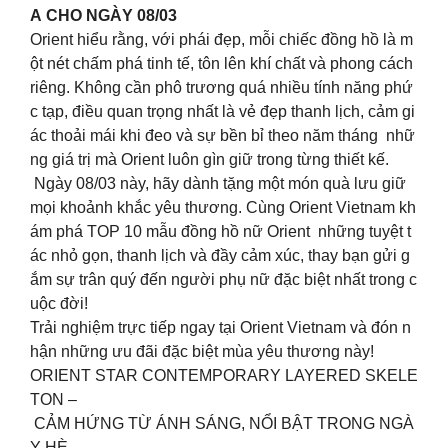
A CHO NGÀY 08/03
Orient hiểu rằng, với phái đẹp, mỗi chiếc đồng hồ là m
ột nét chấm phá tinh tế, tôn lên khí chất và phong cách
riêng. Không cần phô trương quá nhiều tính năng phứ
c tạp, điều quan trọng nhất là vẻ đẹp thanh lịch, cảm gi
ác thoải mái khi đeo và sự bền bỉ theo năm tháng nhữ
ng giá trị mà Orient luôn gìn giữ trong từng thiết kế.
Ngày 08/03 này, hãy dành tặng một món quà lưu giữ
mọi khoảnh khắc yêu thương. Cùng Orient Vietnam kh
ám phá TOP 10 mẫu đồng hồ nữ Orient những tuyệt t
ác nhỏ gọn, thanh lịch và đầy cảm xúc, thay bạn gửi g
ắm sự trân quý đến người phụ nữ đặc biệt nhất trong c
uộc đời!
Trải nghiệm trực tiếp ngay tại Orient Vietnam và đón n
hận những ưu đãi đặc biệt mùa yêu thương này!
ORIENT STAR CONTEMPORARY LAYERED SKELE
TON –
CẢM HỨNG TỪ ÁNH SÁNG, NỔI BẬT TRONG NGÀ
Y HÈ