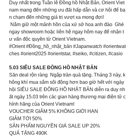
Duy nhất trong Tuần lễ Đồng hồ Nhật Bản, Orient Viet
nam mang đến những ưu đãi hấp dẫn và cơ hội để bạ
n chạm đến những giá trị vượt xa mong đợi!
Nắm giữ một mảnh hồn của xứ sở hoa anh đào Ghé
ngay showroom hoặc liên hệ ngay hôm nay để nhận t
ư vấn độc quyền từ Orient Vietnam.
#Orient #Đồng_hồ_nhật_bản #Japanwatch #orientwat
ches #orient2025 #orientstar, #seiko, #citizen, #casio
5.03 SIÊU SALE ĐỒNG HỒ NHẬT BẢN
Săn deal rộn ràng Ngập tràn quà tặng. Tháng 3 này, k
hông khí mua sắm sôi động hơn bao giờ hết với ngày
hội SIÊU SALE ĐỒNG HỒ NHẬT BẢN diễn ra duy nh
ất ngày 15.03 trên các gian hàng thương mại điện tử c
hính hãng của Orient Vietnam!
VOUCHER GIẢM 5% KHÔNG GIỚI HẠN
GIẢM TỚI 50%
SẢN PHẨM NGUYÊN GIÁ SALE UP 20%
QUẢ TẶNG 490K