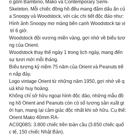
o gồm Bambino, Mako và Contemporary Semi-
Skeleton. Mỗi chiếc đồng hồ đều mang đậm dấu ấn củ
a Snoopy và Woodstock, với các chi tiết độc đáo như:
Hình ảnh Snoopy mơ màng bên cạnh Woodstock tại vị
trí 6 giờ.
Woodstock đội vương miện vàng, gợi nhớ về biểu tượ
ng của Orient.
Woodstock thay thế ngày 1 trong lịch ngày, mang đến
sự tươi mới mỗi tháng.
Biểu tượng kỷ niệm 75 năm của Orient và Peanuts trê
n nắp đáy.
️Logo vintage Orient từ những năm 1950, gợi nhớ về q
uá khứ huy hoàng.
Không chỉ sở hữu ngoại hình độc đáo, những mẫu đồ
ng hồ Orient and Peanuts còn có số lượng sản xuất gi
ới hạn, mang lại cảm giác độc nhất khi sở hữu. Cụ thể:
Orient Mako 40mm RA-
AC0Q08S: 3.800 chiếc trên toàn cầu (3.650 chiếc quố
c tế, 150 chiếc Nhật Bản).