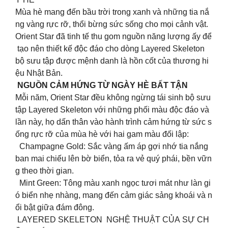
Mùa hè mang đến bầu trời trong xanh và những tia nắ
ng vàng rực rỡ, thổi bừng sức sống cho mọi cảnh vật.
Orient Star đã tinh tế thu gom nguồn năng lượng ấy để
tạo nên thiết kế độc đáo cho dòng Layered Skeleton
bộ sưu tập được mệnh danh là hồn cốt của thương hi
ệu Nhật Bản.
NGUỒN CẢM HỨNG TỪ NGÀY HÈ BẤT TẬN
Mỗi năm, Orient Star đều không ngừng tái sinh bộ sưu
tập Layered Skeleton với những phối màu độc đáo và
lần này, họ dấn thân vào hành trình cảm hứng từ sức s
ống rực rỡ của mùa hè với hai gam màu đối lập:
Champagne Gold: Sắc vàng ấm áp gợi nhớ tia nắng
ban mai chiếu lên bờ biển, tỏa ra vẻ quý phái, bền vữn
g theo thời gian.
Mint Green: Tông màu xanh ngọc tươi mát như làn gi
ó biển nhẹ nhàng, mang đến cảm giác sảng khoái và n
ổi bật giữa đám đông.
LAYERED SKELETON NGHỆ THUẬT CỦA SỰ CH