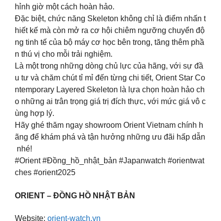
hỉnh giờ một cách hoàn hảo.
Đặc biệt, chức năng Skeleton không chỉ là điểm nhấn t
hiết kế mà còn mở ra cơ hội chiêm ngưỡng chuyển độ
ng tinh tế của bộ máy cơ học bên trong, tăng thêm phầ
n thú vị cho mỗi trải nghiệm.
Là một trong những dòng chủ lực của hãng, với sự đầ
u tư và chăm chút tỉ mỉ đến từng chi tiết, Orient Star Co
ntemporary Layered Skeleton là lựa chọn hoàn hảo ch
o những ai trân trọng giá trị đích thực, với mức giá vô c
ùng hợp lý.
Hãy ghé thăm ngay showroom Orient Vietnam chính h
ãng để khám phá và tận hưởng những ưu đãi hấp dẫn
nhé!
#Orient #Đồng_hồ_nhật_bản #Japanwatch #orientwat
ches #orient2025
ORIENT – ĐỒNG HỒ NHẬT BẢN
Website:
orient-watch.vn