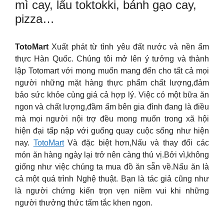
mì cay, lẩu toktokki, bánh gạo cay,
pizza…
TotoMart
Xuất phát từ tình yêu đất nước và nền ẩm
thực Hàn Quốc. Chúng tôi mở lên ý tưởng và thành
lập Totomart với mong muốn mang đến cho tất cả mọi
người những mặt hàng thực phẩm chất lượng,đảm
bảo sức khỏe cùng giá cả hợp lý. Việc có một bữa ăn
ngon và chất lượng,đầm ấm bên gia đình đang là điều
mà mọi người nội trợ đều mong muốn trong xã hội
hiện đại tấp nập với guống quay cuộc sống như hiện
nay.
TotoMart
Và đặc biệt hơn,Nấu và thay đổi các
món ăn hàng ngày lại trở nên càng thú vị.Bởi vì,không
giống như việc chúng ta mua đồ ăn sẵn về.Nấu ăn là
cả một quá trình Nghệ thuật. Bạn là tác giả cũng như
là người chứng kiến trọn vẹn niềm vui khi những
người thưởng thức tấm tắc khen ngon.