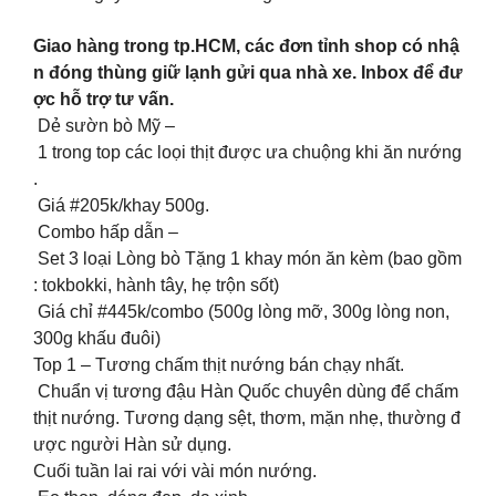
Giao hàng trong tp.HCM, các đơn tỉnh shop có nhậ
n đóng thùng giữ lạnh gửi qua nhà xe. Inbox để đư
ợc hỗ trợ tư vấn.
Dẻ sườn bò Mỹ –
1 trong top các loọi thịt được ưa chuộng khi ăn nướng
.
Giá #205k/khay 500g.
Combo hấp dẫn –
Set 3 loại Lòng bò Tặng 1 khay món ăn kèm (bao gồm
: tokbokki, hành tây, hẹ trộn sốt)
Giá chỉ #445k/combo (500g lòng mỡ, 300g lòng non,
300g khấu đuôi)
Top 1 – Tương chấm thịt nướng bán chạy nhất.
Chuẩn vị tương đậu Hàn Quốc chuyên dùng để chấm
thịt nướng. Tương dạng sệt, thơm, mặn nhẹ, thường đ
ược người Hàn sử dụng.
Cuối tuần lai rai với vài món nướng.