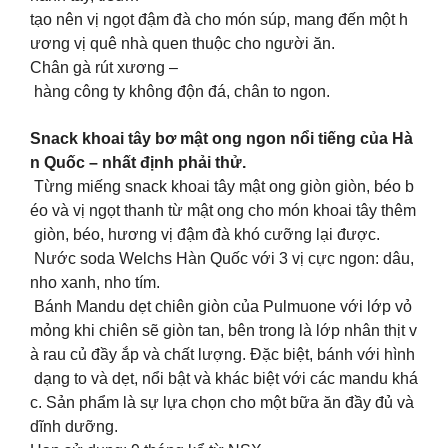
tạo nên vị ngọt đậm đà cho món súp, mang đến một h
ương vị quê nhà quen thuộc cho người ăn.
Chân gà rút xương –
hàng công ty không độn đá, chân to ngon.
Snack khoai tây bơ mật ong ngon nổi tiếng của Hà
n Quốc – nhất định phải thử.
Từng miếng snack khoai tây mật ong giòn giòn, béo b
éo và vị ngọt thanh từ mật ong cho món khoai tây thêm
giòn, béo, hương vị đậm đà khó cưỡng lại được.
Nước soda Welchs Hàn Quốc với 3 vị cực ngon: dâu,
nho xanh, nho tím.
Bánh Mandu dẹt chiên giòn của Pulmuone với lớp vỏ
mỏng khi chiên sẽ giòn tan, bên trong là lớp nhân thịt v
à rau củ đầy ắp và chất lượng. Đặc biệt, bánh với hình
dạng to và dẹt, nổi bật và khác biệt với các mandu khá
c. Sản phẩm là sự lựa chọn cho một bữa ăn đầy đủ và
dĩnh dưỡng.