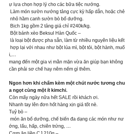
ự lựa chọn hợp lý cho các bữa tiệc nướng.
Làm món sườn nướng tảng cực kỳ hấp dẫn, hoặc chẻ
nhỏ hầm canh sườn bò bổ dưỡng.
Bịch 1kg gồm 2 tảng giá chỉ #240k/kg.
Bột bánh xèo Beksul Hàn Quốc –
là loại bột được pha sẵn, làm từ nhiều nguyên liệu kết
hợp lại với nhau như bột lúa mì, bột tỏi, bột hành, muố
i,…
mang đến một gia vị mằn mặn vừa ăn giúp bạn không
cần phải sơ chế hay nêm nếm gì thêm.
Ngon hơn khi chấm kèm một chút nước tương chu
a ngọt cùng một ít kimchi.
Còn mấy ngày nữa hết SALE rồi khách ơi.
Nhanh tay lên đơn hốt hàng xịn giá tốt nè.
Tuỷ bò –
món ăn bổ dưỡng, chế biến đa dạng các món như nư
ớng, lẩu, hấp, chiên trứng, …
Cơm ăn liền CJ 210g –