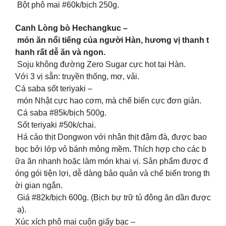
Bột phô mai #60k/bịch 250g.
Canh Lòng bò Hechangkuc –
món ăn nổi tiếng của người Hàn, hương vị thanh t
hanh rất dễ ăn và ngon.
Soju không đường Zero Sugar cực hot tại Hàn.
Với 3 vị sẵn: truyền thống, mơ, vải.
Cá saba sốt teriyaki –
món Nhật cực hao cơm, mà chế biến cực đơn giản.
Cá saba #85k/bịch 500g.
Sốt teriyaki #50k/chai.
Há cảo thịt Dongwon với nhân thịt đậm đà, được bao
bọc bởi lớp vỏ bánh mỏng mềm. Thích hợp cho các b
ữa ăn nhanh hoặc làm món khai vị. Sản phẩm được đ
óng gói tiện lợi, dễ dàng bảo quản và chế biến trong th
ời gian ngắn.
Giá #82k/bịch 600g. (Bịch bự trữ tủ đông ăn dần được
ạ).
Xúc xích phô mai cuộn giấy bạc –