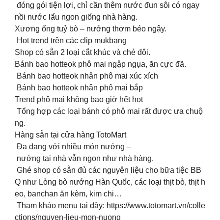
đóng gói tiện lợi, chỉ cần thêm nước đun sôi có ngay
nồi nước lẩu ngon giống nhà hàng.
Xương ống tuỷ bò – nướng thơm béo ngậy.
Hot trend trên các clip mukbang
Shop có sẵn 2 loại cắt khúc và chẻ đôi.
Bánh bao hotteok phô mai ngập ngụa, ăn cực đã.
Bánh bao hotteok nhân phô mai xúc xích
Bánh bao hotteok nhân phô mai bắp
Trend phô mai không bao giờ hết hot
Tổng hợp các loại bánh có phô mai rất được ưa chuộ
ng.
Hàng sẵn tại cửa hàng TotoMart
Đa dạng với nhiều món nướng –
nướng tại nhà vẫn ngon như nhà hàng.
Ghé shop có sẵn đủ các nguyên liệu cho bữa tiệc BB
Q như Lòng bò nướng Hàn Quốc, các loại thịt bò, thịt h
eo, banchan ăn kèm, kim chi…
Tham khảo menu tại đây: https://www.totomart.vn/colle
ctions/nguyen-lieu-mon-nuong