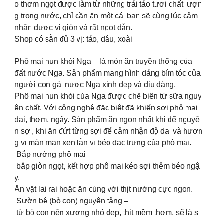
o thơm ngọt được làm từ những trái táo tươi chất lượn
g trong nước, chỉ cần ăn một cái bạn sẽ cùng lúc cảm
nhận được vị giòn và rất ngọt dẫn.
Shop có sẵn đủ 3 vị: táo, dâu, xoài
Phô mai hun khói Nga – là món ăn truyền thống của
đất nước Nga. Sản phẩm mang hình dáng bím tóc của
người con gái nước Nga xinh đẹp và dịu dàng.
Phô mai hun khói của Nga được chế biến từ sữa nguy
ên chất. Với công nghệ đặc biệt đã khiến sợi phô mai
dai, thơm, ngậy. Sản phẩm ăn ngon nhất khi để nguyê
n sợi, khi ăn đứt từng sợi để cảm nhận độ dai và hươn
g vị mằn mặn xen lẫn vị béo đặc trưng của phô mai.
Bắp nướng phô mai –
bắp giòn ngọt, kết hợp phô mai kéo sợi thêm béo ngậ
y.
Ăn vặt lai rai hoặc ăn cùng với thịt nướng cực ngon.
Sườn bê (bò con) nguyên tảng –
từ bò con nên xương nhỏ dẹp, thịt mềm thơm, sẽ là s