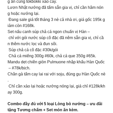
g ăn cùng tokbokki xào cay.
Lươn Nhật nướng đã tẩm sẵn gia vị, chỉ cần hâm nón
g hoặc nướng lại.
Đang sale giá tốt tháng 3 nè cả nhà ơi, giá gốc 195k g
iảm còn #168k.
Set nấu canh súp chả cá ngon chuẩn vị Hàn –
chỉ với gói nước súp cô đặc đã nêm sẵn gia vị, chỉ cầ
n thêm nước lọc và đun sôi.
Súp chả cá cô đặc #30k/gói
Chả cá miếng 300g #60k, chả cá que 350g #65k.
Mandu dẹt chiên giòn Pulmuone nhập khẩu Hàn Quốc
– #78k/bịch.
Chân gà tẩm cay lai rai với soju, đúng gu Hàn Quốc nè
.
Chỉ cần xào lại hoặc nướng nóng lại, giá chỉ #128k/kh
ay 300g.
Combo đầy đủ với 5 loại Lòng bò nướng – ưu đãi
tặng Tương chấm + Set món ăn kèm.