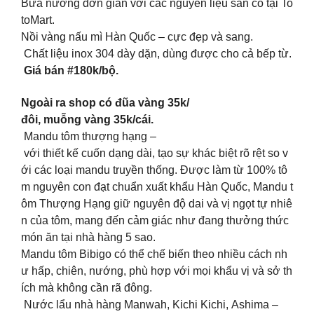
Bữa nướng đơn giản với các nguyên liệu sẵn có tại To
toMart.
Nồi vàng nấu mì Hàn Quốc – cực đẹp và sang.
Chất liệu inox 304 dày dặn, dùng được cho cả bếp từ.
Giá bán #180k/bộ.
Ngoài ra shop có đũa vàng 35k/
đôi, muỗng vàng 35k/cái.
Mandu tôm thượng hạng –
với thiết kế cuốn dạng dài, tạo sự khác biệt rõ rệt so v
ới các loại mandu truyền thống. Được làm từ 100% tô
m nguyên con đạt chuẩn xuất khẩu Hàn Quốc, Mandu t
ôm Thượng Hạng giữ nguyên độ dai và vị ngọt tự nhiê
n của tôm, mang đến cảm giác như đang thưởng thức
món ăn tại nhà hàng 5 sao.
Mandu tôm Bibigo có thể chế biến theo nhiều cách nh
ư hấp, chiên, nướng, phù hợp với mọi khẩu vị và sở th
ích mà không cần rã đông.
Nước lẩu nhà hàng Manwah, Kichi Kichi, Ashima –