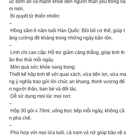
úc bình an và mạnh khỏe đến người thân yêu trong nă
m mới.
Bí quyết từ thiên nhiên:
–
Hồng sâm 6 năm tuổi Hàn Quốc: Bồi bổ cơ thể, giúp t
ăng cường đề kháng trong những ngày bận rộn.
–
Linh chi cao cấp: Hỗ trợ giảm căng thẳng, giúp tinh th
ần thư thái mỗi ngày.
Món quà sức khỏe sang trọng:
Thiết kế hộp tinh tế với quai xách, vừa tiện lợi, vừa ma
ng ý nghĩa trao gửi lời chúc an khang, thịnh vượng đế
n người thân, bạn bè và đối tác.
Dễ sử dụng mọi lúc mọi nơi:
–
Hộp 30 gói x 70ml, uống trực tiếp mỗi ngày, không cầ
n pha chế.
–
Phù hợp với mọi lứa tuổi, cả nam và nữ giúp bảo vệ s