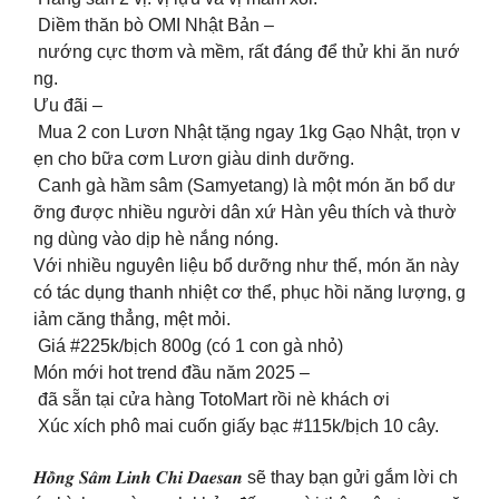
Diềm thăn bò OMI Nhật Bản –
nướng cực thơm và mềm, rất đáng để thử khi ăn nướ
ng.
Ưu đãi –
Mua 2 con Lươn Nhật tặng ngay 1kg Gạo Nhật, trọn v
ẹn cho bữa cơm Lươn giàu dinh dưỡng.
Canh gà hầm sâm (Samyetang) là một món ăn bổ dư
ỡng được nhiều người dân xứ Hàn yêu thích và thườ
ng dùng vào dịp hè nắng nóng.
Với nhiều nguyên liệu bổ dưỡng như thế, món ăn này
có tác dụng thanh nhiệt cơ thể, phục hồi năng lượng, g
iảm căng thẳng, mệt mỏi.
Giá #225k/bịch 800g (có 1 con gà nhỏ)
Món mới hot trend đầu năm 2025 –
đã sẵn tại cửa hàng TotoMart rồi nè khách ơi
Xúc xích phô mai cuốn giấy bạc #115k/bịch 10 cây.
𝑯𝒐̂̀𝒏𝒈 𝑺𝒂̂𝒎 𝑳𝒊𝒏𝒉 𝑪𝒉𝒊 𝑫𝒂𝒆𝒔𝒂𝒏 sẽ thay bạn gửi gắm lời ch