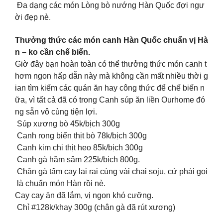
Đa dạng các món Lòng bò nướng Hàn Quốc đợi ngư
ời đẹp nè.
Thưởng thức các món canh Hàn Quốc chuẩn vị Hà
n – ko cần chế biến.
Giờ đây bạn hoàn toàn có thể thưởng thức món canh t
hơm ngon hấp dẫn này mà không cần mất nhiều thời g
ian tìm kiếm các quán ăn hay công thức để chế biến n
ữa, vì tất cả đã có trong Canh súp ăn liền Ourhome đó
ng sẵn vô cùng tiện lợi.
Súp xương bò 45k/bịch 300g
Canh rong biển thịt bò 78k/bịch 300g
Canh kim chi thịt heo 85k/bịch 300g
Canh gà hầm sâm 225k/bịch 800g.
Chân gà tẩm cay lai rai cùng vài chai soju, cứ phải gọi
là chuẩn món Hàn rồi nè.
Cay cay ăn đã lắm, vị ngon khó cưỡng.
Chỉ #128k/khay 300g (chân gà đã rút xương)