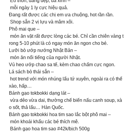
Eo thon, dáng đẹp, da xinh –
mỗi ngày 1 ly cực hiệu quả.
Đang rất được các chị em ưa chuộng, hot rần rần.
Shop sẵn 2 vị lựu và mâm xôi.
Phô mai que –
món ăn vặt rất được lòng các bé. Chỉ cần chiên vàng t
rong 5-10 phút là có ngay món ăn ngon cho bé.
Lưỡi bò ướp nướng Nhật Bản –
món ăn nổi tiếng của người Nhật.
Vú heo ướp chao sa tế, kèm chao chấm cực ngon.
Lá sách bò thái sẵn –
hot trend với món nhúng lẩu tứ xuyên, ngoài ra có thể
xào, hấp…
Bánh gạo tokbokki dạng lát –
vừa dẻo vừa dai, thường chế biến nấu canh soup, xà
o sốt, thả lẩu… Hàn Quốc.
Bánh gạo tokbokki hoa tim sao lắc bột phô mai –
món khoái khẩu các bé thích mê.
Bánh gạo hoa tim sao #42k/bịch 500g