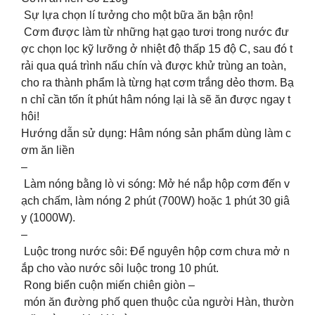
Sự lựa chọn lí tưởng cho một bữa ăn bận rộn!
Cơm được làm từ những hạt gạo tươi trong nước đư
ợc chọn lọc kỹ lưỡng ở nhiệt độ thấp 15 độ C, sau đó t
rải qua quá trình nấu chín và được khử trùng an toàn,
cho ra thành phẩm là từng hạt cơm trắng dẻo thơm. Bạ
n chỉ cần tốn ít phút hâm nóng lại là sẽ ăn được ngay t
hôi!
Hướng dẫn sử dụng: Hâm nóng sản phẩm dùng làm c
ơm ăn liền
–
Làm nóng bằng lò vi sóng: Mở hé nắp hộp cơm đến v
ạch chấm, làm nóng 2 phút (700W) hoặc 1 phút 30 giâ
y (1000W).
–
Luộc trong nước sôi: Để nguyên hộp cơm chưa mở n
ắp cho vào nước sôi luộc trong 10 phút.
Rong biển cuộn miến chiên giòn –
món ăn đường phố quen thuộc của người Hàn, thườn