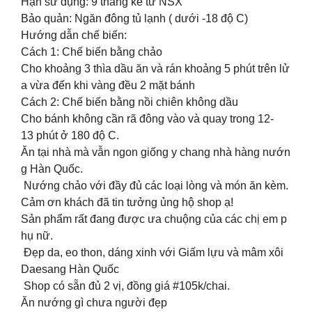
Hạn sử dụng: 9 tháng kể từ NSX
Bảo quản: Ngăn đông tủ lạnh ( dưới -18 độ C)
Hướng dẫn chế biến:
Cách 1: Chế biến bằng chảo
Cho khoảng 3 thìa dầu ăn và rán khoảng 5 phút trên lử
a vừa đến khi vàng đều 2 mặt bánh
Cách 2: Chế biến bằng nồi chiên không dầu
Cho bánh không cần rã đông vào và quay trong 12-
13 phút ở 180 độ C.
Ăn tại nhà mà vẫn ngon giống y chang nhà hàng nướn
g Hàn Quốc.
Nướng chảo với đầy đủ các loại lòng và món ăn kèm.
Cảm ơn khách đã tin tưởng ủng hộ shop ạ!
Sản phẩm rất đang được ưa chuộng của các chị em p
hụ nữ.
Đẹp da, eo thon, dáng xinh với Giấm lựu và mâm xôi
Daesang Hàn Quốc
Shop có sẵn đủ 2 vị, đồng giá #105k/chai.
Ăn nướng gì chưa người đẹp