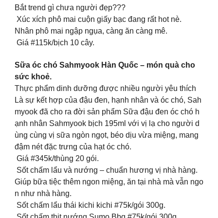
Bắt trend gì chưa người đẹp???
Xúc xích phô mai cuộn giấy bạc đang rất hot nè.
Nhân phô mai ngập ngụa, càng ăn càng mê.
Giá #115k/bịch 10 cây.
Sữa óc chó Sahmyook Hàn Quốc – món quà cho
sức khoẻ.
Thực phẩm dinh dưỡng được nhiều người yêu thích
Là sự kết hợp của đậu đen, hạnh nhân và óc chó, Sah
myook đã cho ra đời sản phẩm Sữa đậu đen óc chó h
ạnh nhân Sahmyook bịch 195ml với vị lạ cho người d
ùng cùng vị sữa ngòn ngọt, béo dịu vừa miệng, mang
đậm nét đặc trưng của hạt óc chó.
Giá #345k/thùng 20 gói.
Sốt chấm lẩu và nướng – chuẩn hương vị nhà hàng.
Giúp bữa tiệc thêm ngon miệng, ăn tại nhà mà vẫn ngo
n như nhà hàng.
Sốt chấm lẩu thái kichi kichi #75k/gói 300g.
Sốt chấm thịt nướng Sumo Bbq #75k/gói 300g.