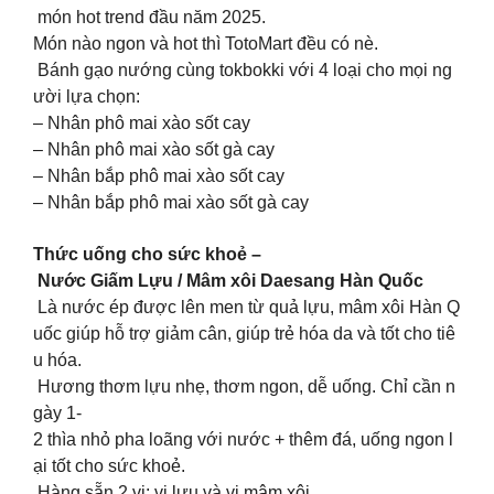
món hot trend đầu năm 2025.
Món nào ngon và hot thì TotoMart đều có nè.
Bánh gạo nướng cùng tokbokki với 4 loại cho mọi ng
ười lựa chọn:
– Nhân phô mai xào sốt cay
– Nhân phô mai xào sốt gà cay
– Nhân bắp phô mai xào sốt cay
– Nhân bắp phô mai xào sốt gà cay
Thức uống cho sức khoẻ –
Nước Giấm Lựu / Mâm xôi Daesang Hàn Quốc
Là nước ép được lên men từ quả lựu, mâm xôi Hàn Q
uốc giúp hỗ trợ giảm cân, giúp trẻ hóa da và tốt cho tiê
u hóa.
Hương thơm lựu nhẹ, thơm ngon, dễ uống. Chỉ cần n
gày 1-
2 thìa nhỏ pha loãng với nước + thêm đá, uống ngon l
ại tốt cho sức khoẻ.
Hàng sẵn 2 vị: vị lựu và vị mâm xôi.