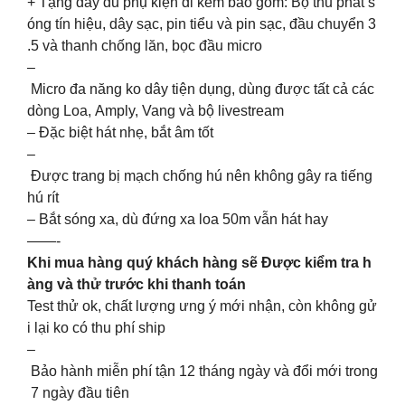
+ Tặng đầy đủ phụ kiện đi kèm bao gồm: Bộ thu phát s
óng tín hiệu, dây sạc, pin tiểu và pin sạc, đầu chuyển 3
.5 và thanh chống lăn, bọc đầu micro
–
Micro đa năng ko dây tiện dụng, dùng được tất cả các
dòng Loa, Amply, Vang và bộ livestream
– Đặc biệt hát nhẹ, bắt âm tốt
–
Được trang bị mạch chống hú nên không gây ra tiếng
hú rít
– Bắt sóng xa, dù đứng xa loa 50m vẫn hát hay
——-
Khi mua hàng quý khách hàng sẽ Được kiểm tra h
àng và thử trước khi thanh toán
Test thử ok, chất lượng ưng ý mới nhận, còn không gử
i lại ko có thu phí ship
–
Bảo hành miễn phí tận 12 tháng ngày và đổi mới trong
7 ngày đầu tiên