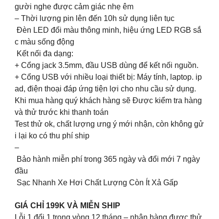
gười nghe được cảm giác nhẹ êm
– Thời lượng pin lên đến 10h sử dụng liên tục
Đèn LED đổi màu thông minh, hiệu ứng LED RGB sắ
c màu sống động
Kết nối đa dạng:
+ Cổng jack 3.5mm, đầu USB dùng để kết nối nguồn.
+ Cổng USB với nhiều loại thiết bị: Máy tính, laptop. ip
ad, điện thoại đáp ứng tiện lợi cho nhu cầu sử dụng.
Khi mua hàng quý khách hàng sẽ Được kiểm tra hàng
và thử trước khi thanh toán
Test thử ok, chất lượng ưng ý mới nhận, còn không gử
i lại ko có thu phí ship
–
Bảo hành miễn phí trong 365 ngày và đổi mới 7 ngày
đầu
Sạc Nhanh Xe Hơi Chất Lượng Còn Ít Xả Gấp
GIÁ CHỈ 199K VÀ MIỄN SHIP
Lỗi 1 đổi 1 trong vòng 12 tháng – nhận hàng được thử