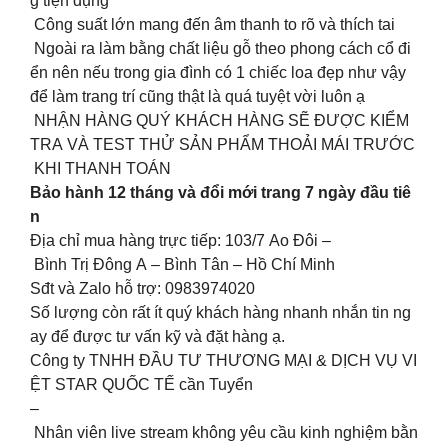
g tiện dụng
Công suất lớn mang đến âm thanh to rõ và thích tai
Ngoài ra làm bằng chất liệu gỗ theo phong cách cổ đi
ển nên nếu trong gia đình có 1 chiếc loa đẹp như vậy
để làm trang trí cũng thật là quá tuyệt vời luôn ạ
NHẬN HÀNG QUÝ KHÁCH HÀNG SẼ ĐƯỢC KIỂM
TRA VÀ TEST THỬ SẢN PHẨM THOẢI MÁI TRƯỚC
KHI THANH TOÁN
Bảo hành 12 tháng và đổi mới trang 7 ngày đầu tiê
n
Địa chỉ mua hàng trực tiếp: 103/7 Ao Đôi –
Bình Trị Đông A – Bình Tân – Hồ Chí Minh
Sđt và Zalo hỗ trợ: 0983974020
Số lượng còn rất ít quý khách hàng nhanh nhắn tin ng
ay để được tư vấn kỹ và đặt hàng ạ.
Công ty TNHH ĐẦU TƯ THƯƠNG MẠI & DỊCH VỤ VI
ỆT STAR QUỐC TẾ cần Tuyển
–
Nhân viên live stream không yêu cầu kinh nghiệm bằn