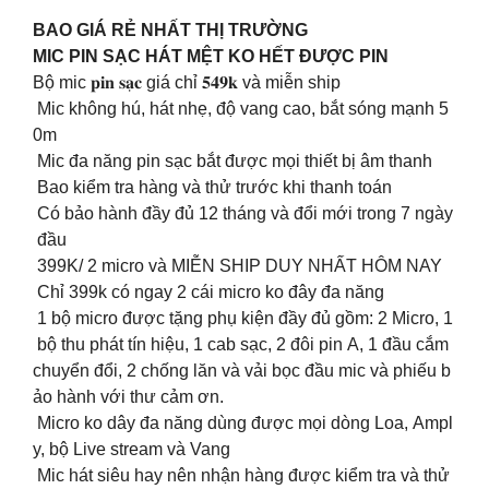
BAO GIÁ RẺ NHẤT THỊ TRƯỜNG
MIC PIN SẠC HÁT MỆT KO HẾT ĐƯỢC PIN
Bộ mic 𝐩𝐢𝐧 𝐬𝐚̣𝐜 giá chỉ 𝟓𝟒𝟗𝐤 và miễn ship
Mic không hú, hát nhẹ, độ vang cao, bắt sóng mạnh 5
0m
Mic đa năng pin sạc bắt được mọi thiết bị âm thanh
Bao kiểm tra hàng và thử trước khi thanh toán
Có bảo hành đầy đủ 12 tháng và đổi mới trong 7 ngày
đầu
399K/ 2 micro và MIỄN SHIP DUY NHẤT HÔM NAY
Chỉ 399k có ngay 2 cái micro ko đây đa năng
1 bộ micro được tặng phụ kiện đầy đủ gồm: 2 Micro, 1
bộ thu phát tín hiệu, 1 cab sạc, 2 đôi pin A, 1 đầu cắm
chuyển đổi, 2 chống lăn và vải bọc đầu mic và phiếu b
ảo hành với thư cảm ơn.
Micro ko dây đa năng dùng được mọi dòng Loa, Ampl
y, bộ Live stream và Vang
Mic hát siêu hay nên nhận hàng được kiểm tra và thử