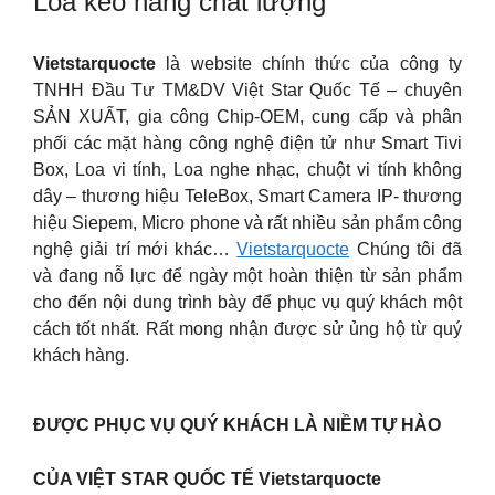
Loa kéo hàng chất lượng
Vietstarquocte
là website chính thức của công ty
TNHH Đầu Tư TM&DV Việt Star Quốc Tế – chuyên
SẢN XUẤT, gia công Chip-OEM, cung cấp và phân
phối các mặt hàng công nghệ điện tử như Smart Tivi
Box, Loa vi tính, Loa nghe nhạc, chuột vi tính không
dây – thương hiệu TeleBox, Smart Camera IP- thương
hiệu Siepem, Micro phone và rất nhiều sản phẩm công
nghệ giải trí mới khác…
Vietstarquocte
Chúng tôi đã
và đang nỗ lực để ngày một hoàn thiện từ sản phẩm
cho đến nội dung trình bày để phục vụ quý khách một
cách tốt nhất. Rất mong nhận được sử ủng hộ từ quý
khách hàng.
ĐƯỢC PHỤC VỤ QUÝ KHÁCH LÀ NIỀM TỰ HÀO
CỦA VIỆT STAR QUỐC TẾ Vietstarquocte