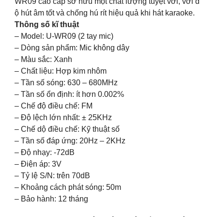
WR09 cao cấp sở hữu một chất lượng tuyệt vời, với đ
ộ hút âm tốt và chống hú rít hiệu quả khi hát karaoke.
Thông số kĩ thuật
– Model: U-WR09 (2 tay mic)
– Dòng sản phẩm: Mic không dây
– Màu sắc: Xanh
– Chất liệu: Hợp kim nhôm
– Tần số sóng: 630 – 680MHz
– Tần số ổn định: ít hơn 0.002%
– Chế độ điều chế: FM
– Độ lệch lớn nhất: ± 25KHz
– Chế dộ điều chế: Kỹ thuật số
– Tần số đáp ứng: 20Hz – 2KHz
– Độ nhạy: -72dB
– Điện áp: 3V
– Tỷ lệ S/N: trên 70dB
– Khoảng cách phát sóng: 50m
– Bảo hành: 12 tháng