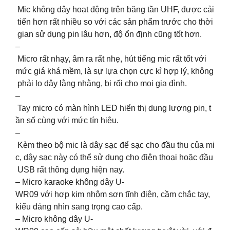
Mic không dây hoạt động trên băng tần UHF, được cải
tiến hơn rất nhiều so với các sản phẩm trước cho thời
gian sử dụng pin lâu hơn, độ ổn định cũng tốt hơn.
–
Micro rất nhạy, âm ra rất nhẹ, hút tiếng mic rất tốt với
mức giá khá mềm, là sự lựa chọn cực kì hợp lý, không
phải lo dây lằng nhằng, bị rối cho mọi gia đình.
–
Tay micro có màn hình LED hiển thị dung lượng pin, t
ần số cùng với mức tín hiệu.
–
Kèm theo bộ mic là dây sạc để sạc cho đầu thu của mi
c, dây sạc này có thể sử dụng cho điện thoại hoặc đầu
USB rất thông dụng hiện nay.
– Micro karaoke không dây U-
WR09 với hợp kim nhôm sơn tĩnh điện, cầm chắc tay,
kiểu dáng nhìn sang trọng cao cấp.
– Micro không dây U-