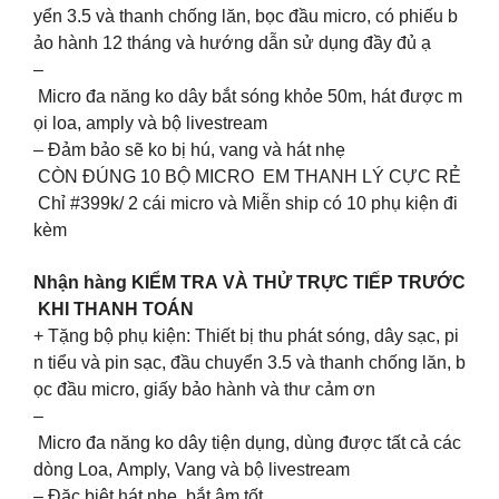
yển 3.5 và thanh chống lăn, bọc đầu micro, có phiếu b
ảo hành 12 tháng và hướng dẫn sử dụng đầy đủ ạ
–
Micro đa năng ko dây bắt sóng khỏe 50m, hát được m
ọi loa, amply và bộ livestream
– Đảm bảo sẽ ko bị hú, vang và hát nhẹ
CÒN ĐÚNG 10 BỘ MICRO EM THANH LÝ CỰC RẺ
Chỉ #399k/ 2 cái micro và Miễn ship có 10 phụ kiện đi
kèm
Nhận hàng KIỂM TRA VÀ THỬ TRỰC TIẾP TRƯỚC
KHI THANH TOÁN
+ Tặng bộ phụ kiện: Thiết bị thu phát sóng, dây sạc, pi
n tiểu và pin sạc, đầu chuyển 3.5 và thanh chống lăn, b
ọc đầu micro, giấy bảo hành và thư cảm ơn
–
Micro đa năng ko dây tiện dụng, dùng được tất cả các
dòng Loa, Amply, Vang và bộ livestream
– Đặc biệt hát nhẹ, bắt âm tốt