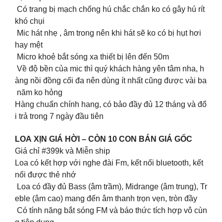
Có trang bị mạch chống hú chắc chắn ko có gây hú rít
khó chụi
Mic hát nhẹ , âm trong nên khi hát sẽ ko có bị hụt hơi
hay mệt
Micro khoẻ bắt sóng xa thiết bị lên đến 50m
Về độ bền của mic thì quý khách hàng yên tâm nha, h
àng nồi đồng cối đa nên dùng ít nhất cũng được vài ba
năm ko hỏng
Hàng chuẩn chính hang, có bảo đầy đủ 12 tháng và đổ
i trả trong 7 ngày đầu tiên
LOA XỊN GIÁ HỜI – CÒN 10 CON BÁN GIÁ GỐC
Giá chỉ #399k và Miễn ship
Loa có kết hợp với nghe đài Fm, kết nối bluetooth, kết
nối được thẻ nhớ
Loa có đầy đủ Bass (âm trầm), Midrange (âm trung), Tr
eble (âm cao) mang đến âm thanh trọn vẹn, tròn đầy
Có tính năng bắt sóng FM và báo thức tích hợp vô cùn