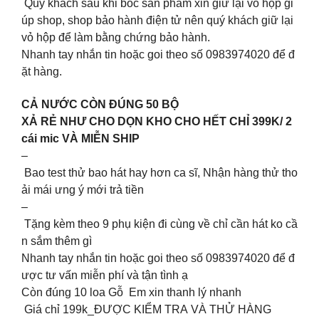
Quý khách sau khi bóc sản phẩm xin giữ lại vỏ hộp gi
úp shop, shop bảo hành điện tử nên quý khách giữ lại
vỏ hộp để làm bằng chứng bảo hành.
Nhanh tay nhắn tin hoặc goi theo số 0983974020 để đ
ặt hàng.
CẢ NƯỚC CÒN ĐÚNG 50 BỘ
XẢ RẺ NHƯ CHO DỌN KHO CHO HẾT CHỈ 399K/ 2
cái mic VÀ MIỄN SHIP
–
Bao test thử bao hát hay hơn ca sĩ, Nhận hàng thử tho
ải mái ưng ý mới trả tiền
–
Tặng kèm theo 9 phụ kiện đi cùng về chỉ cần hát ko cầ
n sắm thêm gì
Nhanh tay nhắn tin hoặc goi theo số 0983974020 để đ
ược tư vấn miễn phí và tận tình ạ
Còn đúng 10 loa Gỗ Em xin thanh lý nhanh
️ Giá chỉ 199k_ĐƯỢC KIỂM TRA VÀ THỬ HÀNG