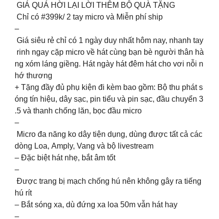
GIÁ QUÁ HỜI LẠI LỜI THÊM BỘ QUÀ TẶNG
Chỉ có #399k/ 2 tay micro và Miễn phí ship
–
Giá siêu rẻ chỉ có 1 ngày duy nhất hôm nay, nhanh tay
rinh ngay cặp micro về hát cùng bạn bè người thân hà
ng xóm láng giềng. Hát ngày hát đêm hát cho vơi nỗi n
hớ thương
+ Tặng đầy đủ phụ kiện đi kèm bao gồm: Bộ thu phát s
óng tín hiệu, dây sạc, pin tiểu và pin sạc, đầu chuyển 3
.5 và thanh chống lăn, bọc đầu micro
–
Micro đa năng ko dây tiện dụng, dùng được tất cả các
dòng Loa, Amply, Vang và bộ livestream
– Đặc biệt hát nhẹ, bắt âm tốt
–
Được trang bị mạch chống hú nên không gây ra tiếng
hú rít
– Bắt sóng xa, dù đứng xa loa 50m vẫn hát hay
–