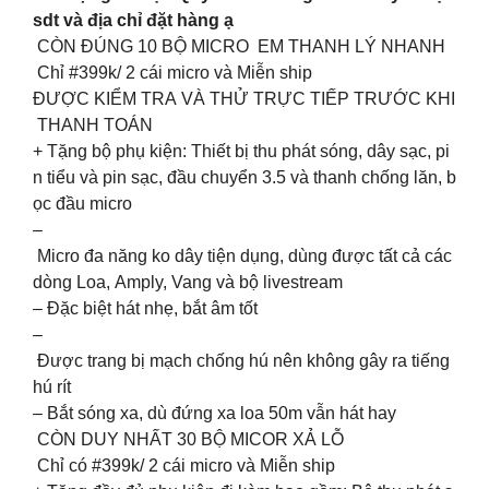
sdt và địa chỉ đặt hàng ạ
CÒN ĐÚNG 10 BỘ MICRO EM THANH LÝ NHANH
Chỉ #399k/ 2 cái micro và Miễn ship
ĐƯỢC KIỂM TRA VÀ THỬ TRỰC TIẾP TRƯỚC KHI
THANH TOÁN
+ Tặng bộ phụ kiện: Thiết bị thu phát sóng, dây sạc, pi
n tiểu và pin sạc, đầu chuyển 3.5 và thanh chống lăn, b
ọc đầu micro
–
Micro đa năng ko dây tiện dụng, dùng được tất cả các
dòng Loa, Amply, Vang và bộ livestream
– Đặc biệt hát nhẹ, bắt âm tốt
–
Được trang bị mạch chống hú nên không gây ra tiếng
hú rít
– Bắt sóng xa, dù đứng xa loa 50m vẫn hát hay
CÒN DUY NHẤT 30 BỘ MICOR XẢ LỖ
Chỉ có #399k/ 2 cái micro và Miễn ship