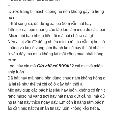
–
Được trang bị mạch chống hú nên không gây ra tiếng
hú rít
– Bắt sóng xa, dù đứng xa loa 50m vẫn hát hay
Tiên sư cái bọn quảng cáo tào lao làm mua đủ các loại
Micro phí bao nhiêu tiền rồi mà hát chả ra cái gì
Nên ai bị vấn đề dùng nhiều micro rồi mà vẫn bị hú, há
t nặng và ko có vang, âm thanh ko có hay thì tốt nhất c
ứ vào đây mà mua không lại mất công mua phải hàng
rởm:
Loại này xịn mà 𝙂𝙞𝙖́ 𝙘𝙝𝙞̉ 𝙘𝙤́ 𝟯𝟵𝟵𝙠/ 2 cái mic và miễn
ship luôn
Đã hát hay mà hàng bền dùng chục năm không hỏng g
iá lại rẻ như thế thì chỉ có ở đây bán thôi ạ
Mic này giúp các bác hát siêu hay luôn, không có tình t
rạng micro hú vang trời hay hát nặng đứt cả hơi mà dù
ng là hát hay thích ngay đấy. Em còn ít hàng lắm bác n
ào cần mic hát thì nhắn tin lấy luôn không kẻo hết ạ.