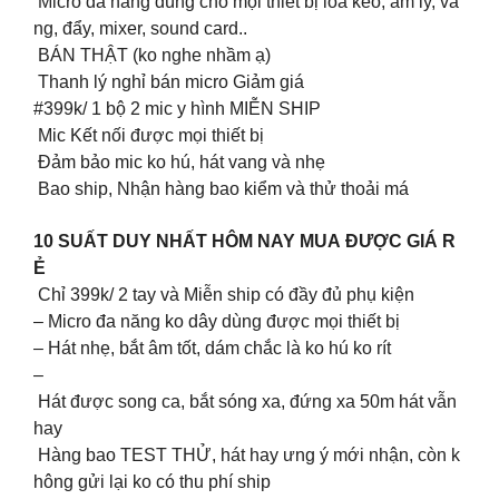
Micro đa năng dùng cho mọi thiết bị loa kéo, âm ly, va
ng, đẩy, mixer, sound card..
️ BÁN THẬT (ko nghe nhầm ạ)
Thanh lý nghỉ bán micro Giảm giá
#399k/ 1 bộ 2 mic y hình MIỄN SHIP
Mic Kết nối được mọi thiết bị
Đảm bảo mic ko hú, hát vang và nhẹ
Bao ship, Nhận hàng bao kiểm và thử thoải má
10 SUẤT DUY NHẤT HÔM NAY MUA ĐƯỢC GIÁ R
Ẻ
️ Chỉ 399k/ 2 tay và Miễn ship có đầy đủ phụ kiện
– Micro đa năng ko dây dùng được mọi thiết bị
– Hát nhẹ, bắt âm tốt, dám chắc là ko hú ko rít
–
Hát được song ca, bắt sóng xa, đứng xa 50m hát vẫn
hay
Hàng bao TEST THỬ, hát hay ưng ý mới nhận, còn k
hông gửi lại ko có thu phí ship