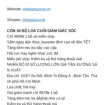
Website:
vietstarquocte.vn
Shopee:
vietstarquocte
CÒN 30 BỘ LOA CUỐI GIẢM GIÁC SỐC
Chỉ #699k 1 bộ và miễn ship
Sắm ngay dàn #loa_karaoke đỉnh cao về đón TẾT
Tặng kèm mic ko dây cao cấp
Hát cực hay nghe nhạc cực đã
Miễn phí ship. Kiểm tra và thử hàng thoải mái
NHẬN BỎ SỈ SỐ LƯỢNG LỚN GIÁ TẬN XƯỞNG SẢ
N XUẤT
Địa chỉ: 103/7 Ao Đôi, Bình Trị Đông A , Bình Tân, Thà
nh phố Hồ Chí Minh
Loa chất, hát hay
Giá giảm mạnh chỉ #679k 1 bộ
Tặng kèm mic ko dâyhát như ca sỹ
Kiểm tra và thử hàng thoải má