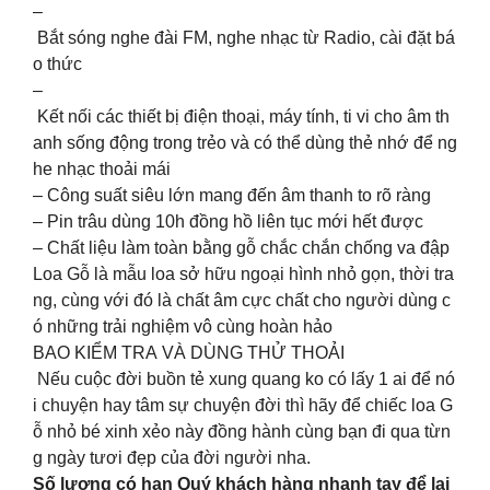
–
Bắt sóng nghe đài FM, nghe nhạc từ Radio, cài đặt bá
o thức
–
Kết nối các thiết bị điện thoại, máy tính, ti vi cho âm th
anh sống động trong trẻo và có thể dùng thẻ nhớ để ng
he nhạc thoải mái
– Công suất siêu lớn mang đến âm thanh to rõ ràng
– Pin trâu dùng 10h đồng hồ liên tục mới hết được
– Chất liệu làm toàn bằng gỗ chắc chắn chống va đập
Loa Gỗ là mẫu loa sở hữu ngoại hình nhỏ gọn, thời tra
ng, cùng với đó là chất âm cực chất cho người dùng c
ó những trải nghiệm vô cùng hoàn hảo
BAO KIỂM TRA VÀ DÙNG THỬ THOẢI
Nếu cuộc đời buồn tẻ xung quang ko có lấy 1 ai để nó
i chuyện hay tâm sự chuyện đời thì hãy để chiếc loa G
ỗ nhỏ bé xinh xẻo này đồng hành cùng bạn đi qua từn
g ngày tươi đẹp của đời người nha.
Số lượng có hạn Quý khách hàng nhanh tay để lại