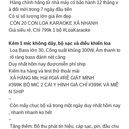
Hàng chính hãng từ nhà máy có bảo hành 12 tháng v
à đổi mới trong 7 ngày đầu tiên
Có sỉ số lượng lớn giá êm đẹp
CÒN 20 CON LOA KARAOKE XẢ NHANH
Giá siêu rẻ, Chỉ 799k 1 bộ #LoaKaraoke
Kèm 1 míc không dây, bộ sạc và điểu khiển loa
️ Loa Bass lớn 30, Công suất khủng 300W, Âm thanh to
rõ ràng bass đánh nét căng
Duy nhất hôm nay đượcmiễn phí ship
Kiểm tra hàng và test thử thoải mái
XẢ HÀNG MIc Hát #GIÁ #RẺ GIẬT MÌNH
#399K BỘ MIC 2 CÁI Y HÌNH GIÁ CHỈ #399K VÀ MIỄ
N SHIP
–
Còn mấy chục bộ xả trong một ngày duy nhất hôm nay
, nhanh nhanh ko hết
–
Tặng thêm: Bộ thu phát tín hiệu, cáp sạc, pin, đầu chu