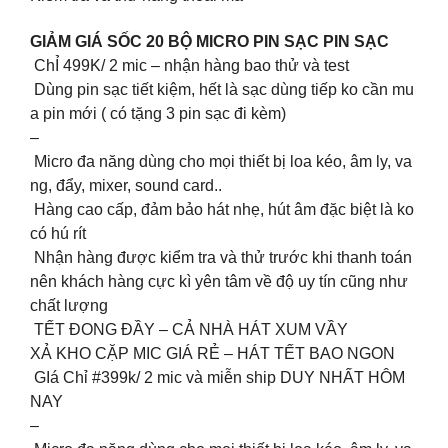
GIẢM GIÁ SỐC 20 BỘ MICRO PIN SẠC PIN SẠC
️ ChỈ 499K/ 2 mic – nhận hàng bao thử và test
️ Dùng pin sạc tiết kiệm, hết là sạc dùng tiếp ko cần mu
a pin mới ( có tặng 3 pin sạc đi kèm)
–
Micro đa năng dùng cho mọi thiết bị loa kéo, âm ly, va
ng, đẩy, mixer, sound card..
Hàng cao cấp, đảm bảo hát nhẹ, hút âm đặc biệt là ko
có hú rít
Nhận hàng được kiểm tra và thử trước khi thanh toán
nên khách hàng cực kì yên tâm về độ uy tín cũng như
chất lượng
️ TẾT ĐONG ĐẦY – CẢ NHÀ HÁT XUM VẦY
XẢ KHO CẶP MIC GIÁ RẺ – HÁT TẾT BAO NGON
GIá Chỉ #399k/ 2 mic và miễn ship DUY NHẤT HÔM
NAY
–