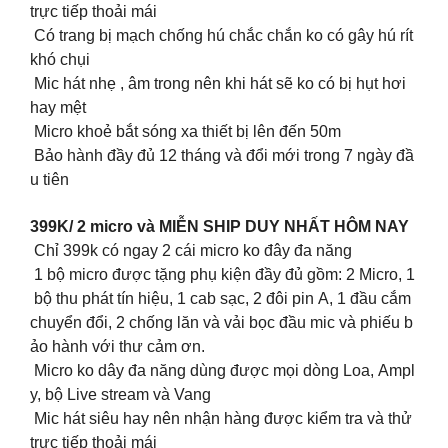
trực tiếp thoải mái
Có trang bị mạch chống hú chắc chắn ko có gây hú rít
khó chụi
Mic hát nhẹ , âm trong nên khi hát sẽ ko có bị hụt hơi
hay mệt
Micro khoẻ bắt sóng xa thiết bị lên đến 50m
Bảo hành đầy đủ 12 tháng và đổi mới trong 7 ngày đầ
u tiên
399K/ 2 micro và MIỄN SHIP DUY NHẤT HÔM NAY
Chỉ 399k có ngay 2 cái micro ko đây đa năng
1 bộ micro được tặng phụ kiện đầy đủ gồm: 2 Micro, 1
bộ thu phát tín hiệu, 1 cab sạc, 2 đôi pin A, 1 đầu cắm
chuyển đổi, 2 chống lăn và vải bọc đầu mic và phiếu b
ảo hành với thư cảm ơn.
Micro ko dây đa năng dùng được mọi dòng Loa, Ampl
y, bộ Live stream và Vang
Mic hát siêu hay nên nhận hàng được kiểm tra và thử
trực tiếp thoải mái