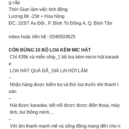
g cấp
Thời Gian làm việc linh động
Lương 8tr -15tr + Hoa hồng
ĐC: 103/7 Ao Đôi , P. Bình Trị Đông A, Q. Bình Tân
inbox hoặc liên hệ : 0346503625
CÒN ĐÚNG 10 BỘ LOA KÈM MIC HÁT
️ Chỉ 439k và miễn ship_1 bộ loa kèm micro hát karaok
e
LOA HÁT QUÁ ĐÃ_GIÁ LẠI HỜI LẮM
–
Nhận hàng được kiểm tra và thử loa trước khi thanh t
oán
–
Hát được karaoke, kết nối được được điện thoại, máy
tính, tivi thông minh…
–
Với âm thanh mạnh mẽ và sống động mang đến cho n