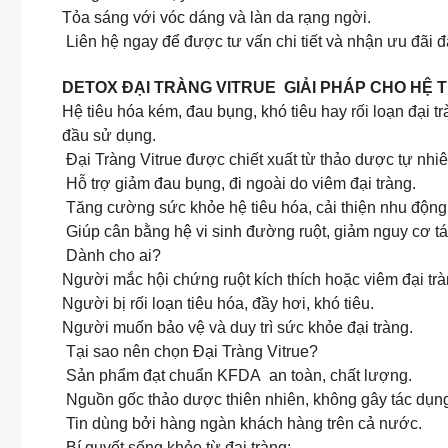
Tỏa sáng với vóc dáng và làn da rạng ngời.
Liên hệ ngay để được tư vấn chi tiết và nhận ưu đãi đặ
DETOX ĐẠI TRÀNG VITRUE GIẢI PHÁP CHO HỆ 
Hệ tiêu hóa kém, đau bụng, khó tiêu hay rối loạn đại
đầu sử dụng.
Đại Tràng Vitrue được chiết xuất từ thảo dược tự nhiê
Hỗ trợ giảm đau bụng, đi ngoài do viêm đại tràng.
Tăng cường sức khỏe hệ tiêu hóa, cải thiện nhu động 
Giúp cân bằng hệ vi sinh đường ruột, giảm nguy cơ tái
Dành cho ai?
Người mắc hội chứng ruột kích thích hoặc viêm đại trà
Người bị rối loạn tiêu hóa, đầy hơi, khó tiêu.
Người muốn bảo vệ và duy trì sức khỏe đại tràng.
Tại sao nên chọn Đại Tràng Vitrue?
Sản phẩm đạt chuẩn KFDA an toàn, chất lượng.
Nguồn gốc thảo dược thiên nhiên, không gây tác dụn
Tin dùng bởi hàng ngàn khách hàng trên cả nước.
Bí quyết sống khỏe từ đại tràng: