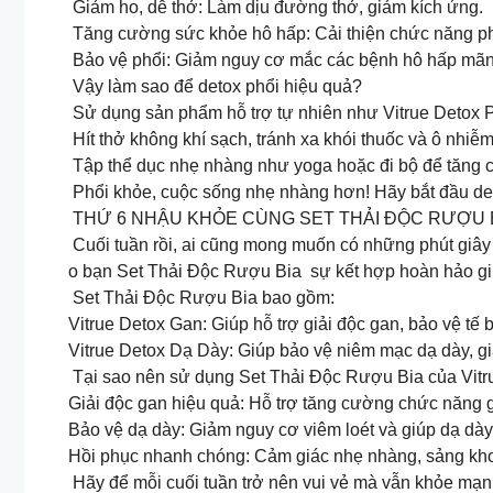
Giảm ho, dễ thở: Làm dịu đường thở, giảm kích ứng.
Tăng cường sức khỏe hô hấp: Cải thiện chức năng phổ
Bảo vệ phổi: Giảm nguy cơ mắc các bệnh hô hấp mãn t
Vậy làm sao để detox phổi hiệu quả?
Sử dụng sản phẩm hỗ trợ tự nhiên như Vitrue Detox Ph
Hít thở không khí sạch, tránh xa khói thuốc và ô nhiễm
Tập thể dục nhẹ nhàng như yoga hoặc đi bộ để tăng 
Phổi khỏe, cuộc sống nhẹ nhàng hơn! Hãy bắt đầu det
THỨ 6 NHẬU KHỎE CÙNG SET THẢI ĐỘC RƯỢU 
Cuối tuần rồi, ai cũng mong muốn có những phút giâ
o bạn Set Thải Độc Rượu Bia sự kết hợp hoàn hảo giú
Set Thải Độc Rượu Bia bao gồm:
Vitrue Detox Gan: Giúp hỗ trợ giải độc gan, bảo vệ tế
Vitrue Detox Dạ Dày: Giúp bảo vệ niêm mạc dạ dày, giả
Tại sao nên sử dụng Set Thải Độc Rượu Bia của Vitr
Giải độc gan hiệu quả: Hỗ trợ tăng cường chức năng g
Bảo vệ dạ dày: Giảm nguy cơ viêm loét và giúp dạ dà
Hồi phục nhanh chóng: Cảm giác nhẹ nhàng, sảng kho
Hãy để mỗi cuối tuần trở nên vui vẻ mà vẫn khỏe mạnh