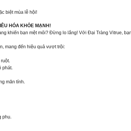
c biệt mùa lễ hội!
TIÊU HÓA KHỎE MẠNH!
 tràng khiến bạn mệt mỏi? Đừng lo lắng! Với Đại Tràng Vitrue,
n, mang đến hiệu quả vượt trội:
ruột.
 phát.
ng mãn tính.
g phụ.