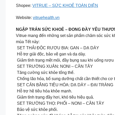
Shopee:
VITRUE – SỨC KHOẺ TOÀN DIỆN
Website:
vitruehealth.vn
NGẬP TRÁN SỨC KHOẺ – ĐONG ĐẦY YÊU THƯƠ
Vitrue mang đến những set sản phẩm chăm sóc sức khỏ
mùa Tết này:
SET THẢI ĐỘC RƯỢU BIA: GAN – DẠ DÀY
Hỗ trợ giải độc, bảo vệ gan và dạ dày.
Giảm tình trạng mệt mỏi, đầy bụng sau khi uống rượu 
SET TRƯỜNG XUÂN: NONI – CẦN TÂY
Tăng cường sức khỏe tổng thể.
Chống lão hóa, bổ sung dưỡng chất cần thiết cho cơ t
SET CÂN BẰNG TIÊU HÓA: DẠ DÀY – ĐẠI TRÀNG
Hỗ trợ hệ tiêu hóa khỏe mạnh.
Giảm tình trạng đầy hơi, khó tiêu hiệu quả.
SET TRƯỜNG THỌ: PHỔI – NONI – CẦN TÂY
Bảo vệ sức khỏe phổi.