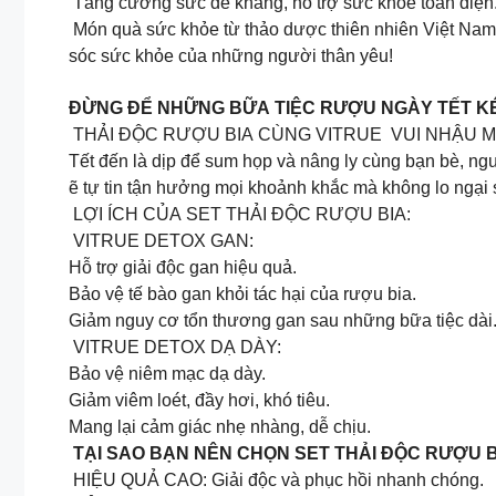
Tăng cường sức đề kháng, hỗ trợ sức khỏe toàn diện
Món quà sức khỏe từ thảo dược thiên nhiên Việt Nam
sóc sức khỏe của những người thân yêu!
ĐỪNG ĐỂ NHỮNG BỮA TIỆC RƯỢU NGÀY TẾT K
THẢI ĐỘC RƯỢU BIA CÙNG VITRUE VUI NHẬU 
Tết đến là dịp để sum họp và nâng ly cùng bạn bè, n
ẽ tự tin tận hưởng mọi khoảnh khắc mà không lo ngại
LỢI ÍCH CỦA SET THẢI ĐỘC RƯỢU BIA:
VITRUE DETOX GAN:
Hỗ trợ giải độc gan hiệu quả.
Bảo vệ tế bào gan khỏi tác hại của rượu bia.
Giảm nguy cơ tổn thương gan sau những bữa tiệc dài
VITRUE DETOX DẠ DÀY:
Bảo vệ niêm mạc dạ dày.
Giảm viêm loét, đầy hơi, khó tiêu.
Mang lại cảm giác nhẹ nhàng, dễ chịu.
TẠI SAO BẠN NÊN CHỌN SET THẢI ĐỘC RƯỢU B
HIỆU QUẢ CAO: Giải độc và phục hồi nhanh chóng.