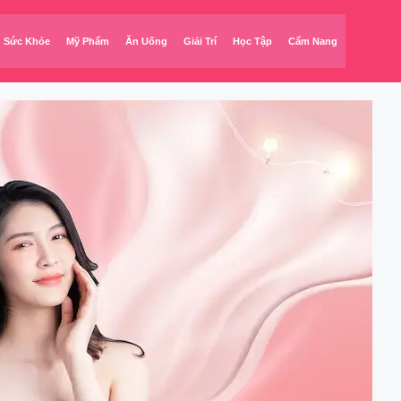
Sức Khỏe
Mỹ Phẩm
Ăn Uống
Giải Trí
Học Tập
Cẩm Nang