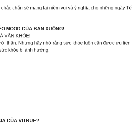
.
 chắc chắn sẽ mang lại niềm vui và ý nghĩa cho những ngày Tế
ÉO MOOD CỦA BẠN XUỐNG!
MÀ VẪN KHỎE!
gười thân. Nhưng hãy nhớ rằng sức khỏe luôn cần được ưu tiên 
 sức khỏe bị ảnh hưởng.
.
IA CỦA VITRUE?