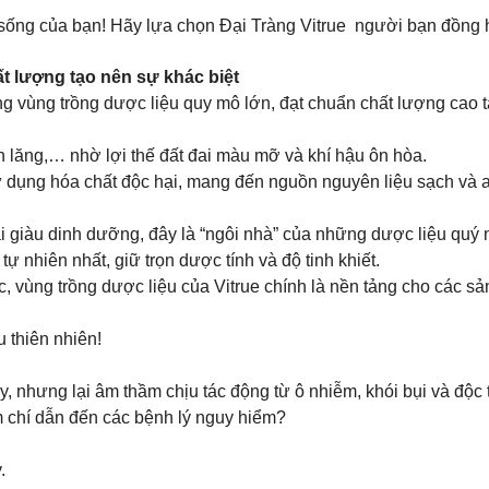
 sống của bạn! Hãy lựa chọn Đại Tràng Vitrue người bạn đồng h
 lượng tạo nên sự khác biệt
g vùng trồng dược liệu quy mô lớn, đạt chuẩn chất lượng cao tạ
h lăng,… nhờ lợi thế đất đai màu mỡ và khí hậu ôn hòa.
sử dụng hóa chất độc hại, mang đến nguồn nguyên liệu sạch và a
i giàu dinh dưỡng, đây là “ngôi nhà” của những dược liệu quý n
 nhiên nhất, giữ trọn dược tính và độ tinh khiết.
, vùng trồng dược liệu của Vitrue chính là nền tảng cho các 
 thiên nhiên!
 nhưng lại âm thầm chịu tác động từ ô nhiễm, khói bụi và độc t
ậm chí dẫn đến các bệnh lý nguy hiểm?
.