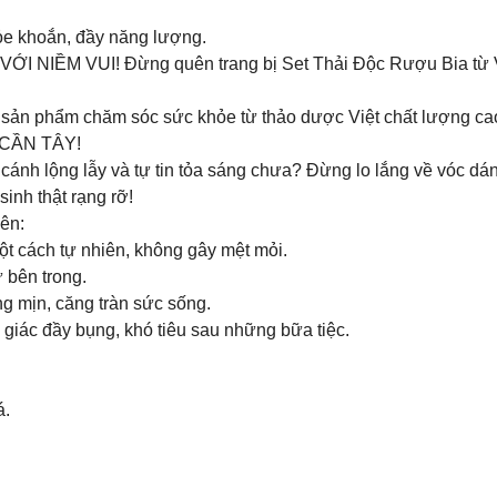
e khoắn, đầy năng lượng.
M VUI! Đừng quên trang bị Set Thải Độc Rượu Bia từ Vitru
 phẩm chăm sóc sức khỏe từ thảo dược Việt chất lượng ca
CẦN TÂY!
cánh lộng lẫy và tự tin tỏa sáng chưa? Đừng lo lắng về vóc d
sinh thật rạng rỡ!
iên:
t cách tự nhiên, không gây mệt mỏi.
ừ bên trong.
g mịn, căng tràn sức sống.
 giác đầy bụng, khó tiêu sau những bữa tiệc.
á.