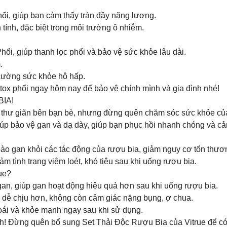
i, giúp bạn cảm thấy tràn đầy năng lượng.
ính, đặc biệt trong môi trường ô nhiễm.
ổi, giúp thanh lọc phổi và bảo vệ sức khỏe lâu dài.
.
cường sức khỏe hô hấp.
ox phổi ngay hôm nay để bảo vệ chính mình và gia đình nhé!
BIA!
y thư giãn bên bạn bè, nhưng đừng quên chăm sóc sức khỏe của
p bảo vệ gan và dạ dày, giúp bạn phục hồi nhanh chóng và cả
 bào gan khỏi các tác động của rượu bia, giảm nguy cơ tổn thươ
m tình trạng viêm loét, khó tiêu sau khi uống rượu bia.
ue?
an, giúp gan hoạt động hiệu quả hơn sau khi uống rượu bia.
y dễ chịu hơn, không còn cảm giác nặng bụng, ợ chua.
ái và khỏe mạnh ngay sau khi sử dụng.
! Đừng quên bổ sung Set Thải Độc Rượu Bia của Vitrue để có một