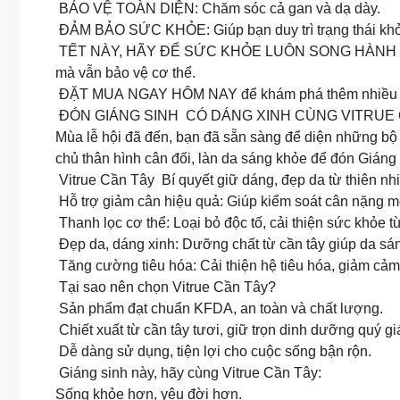
BẢO VỆ TOÀN DIỆN: Chăm sóc cả gan và dạ dày.
ĐẢM BẢO SỨC KHỎE: Giúp bạn duy trì trạng thái khỏ
TẾT NÀY, HÃY ĐỂ SỨC KHỎE LUÔN SONG HÀNH VỚI NIỀ
mà vẫn bảo vệ cơ thể.
ĐẶT MUA NGAY HÔM NAY để khám phá thêm nhiều sản
ĐÓN GIÁNG SINH CÓ DÁNG XINH CÙNG VITRUE 
Mùa lễ hội đã đến, bạn đã sẵn sàng để diện những bộ 
chủ thân hình cân đối, làn da sáng khỏe để đón Giáng 
Vitrue Cần Tây Bí quyết giữ dáng, đẹp da từ thiên nh
Hỗ trợ giảm cân hiệu quả: Giúp kiểm soát cân nặng mộ
Thanh lọc cơ thể: Loại bỏ độc tố, cải thiện sức khỏe t
Đẹp da, dáng xinh: Dưỡng chất từ cần tây giúp da sán
Tăng cường tiêu hóa: Cải thiện hệ tiêu hóa, giảm cảm
Tại sao nên chọn Vitrue Cần Tây?
Sản phẩm đạt chuẩn KFDA, an toàn và chất lượng.
Chiết xuất từ cần tây tươi, giữ trọn dinh dưỡng quý gi
Dễ dàng sử dụng, tiện lợi cho cuộc sống bận rộn.
Giáng sinh này, hãy cùng Vitrue Cần Tây:
Sống khỏe hơn, yêu đời hơn.