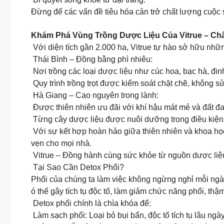
Đừng để các vấn đề tiêu hóa cản trở chất lượng cuộc
Khám Phá Vùng Trồng Dược Liệu Của Vitrue – Chất
Với diện tích gần 2.000 ha, Vitrue tự hào sở hữu nhữn
Thái Bình – Đồng bằng phì nhiêu:
Nơi trồng các loại dược liệu như cúc hoa, bạc hà, đin
Quy trình trồng trọt được kiểm soát chặt chẽ, không 
Hà Giang – Cao nguyên trong lành:
Được thiên nhiên ưu đãi với khí hậu mát mẻ và đất đa
Từng cây dược liệu được nuôi dưỡng trong điều kiện tự
Với sự kết hợp hoàn hảo giữa thiên nhiên và khoa học
vẹn cho mọi nhà.
Vitrue – Đồng hành cùng sức khỏe từ nguồn dược liệu
Tại Sao Cần Detox Phổi?
Phổi của chúng ta làm việc không ngừng nghỉ mỗi ngày,
ó thể gây tích tụ độc tố, làm giảm chức năng phổi, th
Detox phổi chính là chìa khóa để:
Làm sạch phổi: Loại bỏ bụi bẩn, độc tố tích tụ lâu ngày