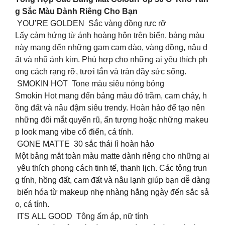
g Sắc Màu Dành Riêng Cho Bạn
YOU’RE GOLDEN Sắc vàng đồng rực rỡ
Lấy cảm hứng từ ánh hoàng hôn trên biển, bảng màu
này mang đến những gam cam đào, vàng đồng, nâu đ
ất và nhũ ánh kim. Phù hợp cho những ai yêu thích ph
ong cách rạng rỡ, tươi tắn và tràn đầy sức sống.
SMOKIN HOT Tone màu siêu nóng bỏng
Smokin Hot mang đến bảng màu đỏ trầm, cam cháy, h
ồng đất và nâu đậm siêu trendy. Hoàn hảo để tạo nên
những đôi mắt quyến rũ, ấn tượng hoặc những makeu
p look mang vibe cổ điển, cá tính.
GONE MATTE 30 sắc thái lì hoàn hảo
Một bảng mắt toàn màu matte dành riêng cho những ai
yêu thích phong cách tinh tế, thanh lịch. Các tông trun
g tính, hồng đất, cam đất và nâu lạnh giúp bạn dễ dàng
biến hóa từ makeup nhẹ nhàng hằng ngày đến sắc sả
o, cá tính.
ITS ALL GOOD Tông ấm áp, nữ tính