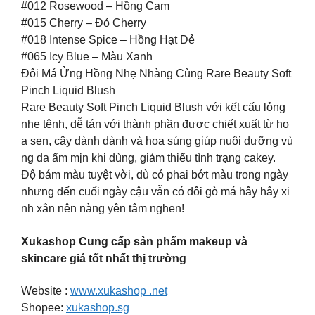
#012 Rosewood – Hồng Cam
#015 Cherry – Đỏ Cherry
#018 Intense Spice – Hồng Hạt Dẻ
#065 Icy Blue – Màu Xanh
Đôi Má Ửng Hồng Nhẹ Nhàng Cùng Rare Beauty Soft
Pinch Liquid Blush
Rare Beauty Soft Pinch Liquid Blush với kết cấu lỏng
nhẹ tênh, dễ tán với thành phần được chiết xuất từ ho
a sen, cây dành dành và hoa súng giúp nuôi dưỡng vù
ng da ẩm mịn khi dùng, giảm thiểu tình trạng cakey.
Độ bám màu tuyệt vời, dù có phai bớt màu trong ngày
nhưng đến cuối ngày cậu vẫn có đôi gò má hây hây xi
nh xắn nên nàng yên tâm nghen!
Xukashop Cung cấp sản phẩm makeup và
skincare giá tốt nhất thị trường
Website :
www.xukashop .net
Shopee:
xukashop.sg