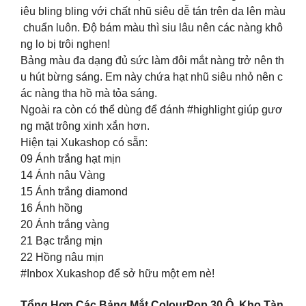
iêu bling bling với chất nhũ siêu dễ tán trên da lên màu
chuẩn luôn. Độ bám màu thì siu lâu nên các nàng khô
ng lo bị trôi nghen!
Bảng màu đa dạng đủ sức làm đôi mắt nàng trở nên th
u hút bừng sáng. Em này chứa hạt nhũ siêu nhỏ nên c
ác nàng tha hồ mà tỏa sáng.
Ngoài ra còn có thể dùng để đánh #highlight giúp gươ
ng mặt trông xinh xắn hơn.
Hiện tại Xukashop có sẵn:
09 Ánh trắng hạt mịn
14 Ánh nâu Vàng
15 Ánh trắng diamond
16 Ánh hồng
20 Ánh trắng vàng
21 Bạc trắng mịn
22 Hồng nâu mịn
#Inbox Xukashop để sở hữu một em nè!
Tổng Hợp Các Bảng Mắt ColourPop 30 Ô Kho Tàn