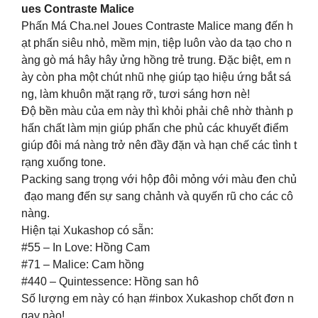
ues Contraste Malice
Phấn Má Cha.nel Joues Contraste Malice mang đến h
ạt phấn siêu nhỏ, mềm mịn, tiệp luôn vào da tạo cho n
àng gò má hây hây ửng hồng trẻ trung. Đặc biệt, em n
ày còn pha một chút nhũ nhẹ giúp tạo hiệu ứng bắt sá
ng, làm khuôn mặt rạng rỡ, tươi sáng hơn nè!
Độ bền màu của em này thì khỏi phải chê nhờ thành p
hấn chất làm mịn giúp phấn che phủ các khuyết điểm
giúp đôi má nàng trở nên đầy đặn và hạn chế các tình t
rạng xuống tone.
Packing sang trọng với hộp đôi mỏng với màu đen chủ
đạo mang đến sự sang chảnh và quyến rũ cho các cô
nàng.
Hiện tại Xukashop có sẵn:
#55 – In Love: Hồng Cam
#71 – Malice: Cam hồng
#440 – Quintessence: Hồng san hô
Số lượng em này có hạn #inbox Xukashop chốt đơn n
gay nào!