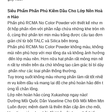
Siêu Phẩm Phấn Phủ Kiềm Dầu Cho Lớp Nền Hoà
n Hảo
Phấn phủ RCMA No Color Powder với thiết kế như m
ột hộp phấn rôm với phần nắp chứa những khe tròn nh
ỏ, cùng thứ phấn tơi mịn màu trắng được cấu tạo đơn
giản chỉ từ bột TALC và Silica bên trong.
Phấn phủ RCMA No Color Powder không màu, không
mùi nên phù hợp với mọi tông da và không ảnh hưởng
đến lớp màu nền. Hơn nữa hạt phấn rất mỏng mịn nê
n rất tự nhiên trên da chứ không tạo cảm giác bì bì dày
phấn như các loại phấn thông thường.
Tuy trong suốt không màu nhưng phấn làm rất tốt nhiệ
m vụ kiềm dầu và mang lại độ che phủ hoàn hảo đến t
ừng lỗ chân lông.
Lớp nền hoàn hảo cùng Xukashop ngay nào!
Dưỡng Môi Quốc Dân Vaseline Cho Đôi Môi Mềm Mịn
Luôn được mệnh danh là thiên thần cấp ẩm cho môi,