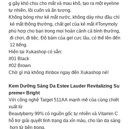
g gây khó chịu cho mắt và mau khô, tạo ra một eyeline
tự nhiên, lôi cuốn và ấn tượng.
Không bóng như kẻ mắt nước, không dày như đầu chì
kẻ mắt thông thường, chất gel của kẻ mắt #Tonymoly
phù hợp cho bạn trong mọi hoàn cảnh cả bình thường,
đi chơi, đi tiệc. Độ bám của gel cực lâu, có thể lên đến
12 tiếng.
Hiện tại Xukashop có sẵn:
#01 Black
#02 Brown
Chờ gì mà không #inbox ngay đến Xukashop nè!
Kem Dưỡng Sáng Da Estee Lauder Revitalizing Su
preme+ Bright
Với công nghệ Target 511AA mạnh mẽ của cùng chiết
xuất từ ​​
Beautyberry 99% có nguồn gốc tự nhiên và Vitamin C
hỗ trợ giải quyết tình trạng da xỉn màu, cho làn da sáng
hơn từ bên trong.