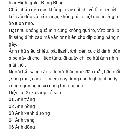
lear Highlighter Bling Bling
Chất phấn dẻo mịn không lo vỡ nát khi vô làm rơi rớt,
kết cấu dẻo và mềm mại, không hề bị bột một miếng n
ào luôn nhe.
Hạt nhũ không quá mịn cũng không quá to, vừa phải b
ắt sáng đỉnh cao mà vẫn tự nhiên cho dịp dùng hằng n
gày.
Ánh nhũ siêu chiếu, bắt flash, ánh đèn cực kì đỉnh, dùn
g bé này đi chơi, tiệc tùng, đi quẩy chỉ có hút ánh nhìn
mãi thôi.
Ngoài bắt sáng các vị trí nữ thần như đầu mắt, bầu mắt
, sóng mũi, cằm… thì em này dùng cho highlight body
cũng ngon nghẻ vô cùng luôn nghen.
Hiện tại Xukashop có sẵn:
01 Ánh trắng
02 Ánh hồng
03 Ánh xanh dương
04 Ánh vàng
06 Ánh đồng