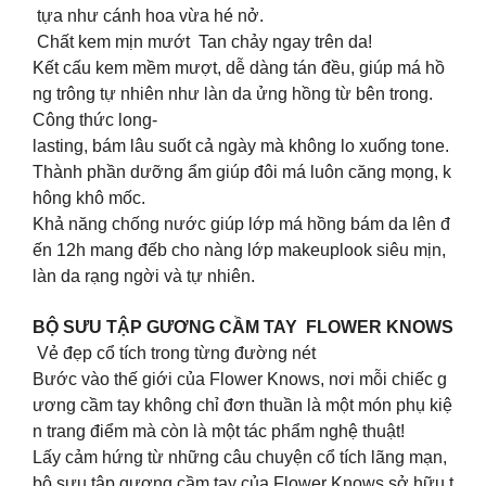
tựa như cánh hoa vừa hé nở.
Chất kem mịn mướt Tan chảy ngay trên da!
Kết cấu kem mềm mượt, dễ dàng tán đều, giúp má hồ
ng trông tự nhiên như làn da ửng hồng từ bên trong.
Công thức long-
lasting, bám lâu suốt cả ngày mà không lo xuống tone.
Thành phần dưỡng ẩm giúp đôi má luôn căng mọng, k
hông khô mốc.
Khả năng chống nước giúp lớp má hồng bám da lên đ
ến 12h mang đếb cho nàng lớp makeuplook siêu mịn,
làn da rạng ngời và tự nhiên.
BỘ SƯU TẬP GƯƠNG CẦM TAY FLOWER KNOWS
Vẻ đẹp cổ tích trong từng đường nét
Bước vào thế giới của Flower Knows, nơi mỗi chiếc g
ương cầm tay không chỉ đơn thuần là một món phụ kiệ
n trang điểm mà còn là một tác phẩm nghệ thuật!
Lấy cảm hứng từ những câu chuyện cổ tích lãng mạn,
bộ sưu tập gương cầm tay của Flower Knows sở hữu t