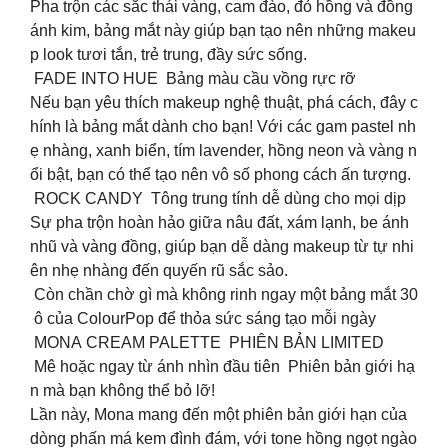
Pha trộn các sắc thái vàng, cam đào, đỏ hồng và đồng
ánh kim, bảng mắt này giúp bạn tạo nên những makeu
p look tươi tắn, trẻ trung, đầy sức sống.
FADE INTO HUE Bảng màu cầu vồng rực rỡ
Nếu bạn yêu thích makeup nghệ thuật, phá cách, đây c
hính là bảng mắt dành cho bạn! Với các gam pastel nh
ẹ nhàng, xanh biển, tím lavender, hồng neon và vàng n
ổi bật, bạn có thể tạo nên vô số phong cách ấn tượng.
ROCK CANDY Tông trung tính dễ dùng cho mọi dịp
Sự pha trộn hoàn hảo giữa nâu đất, xám lạnh, be ánh
nhũ và vàng đồng, giúp bạn dễ dàng makeup từ tự nhi
ên nhẹ nhàng đến quyến rũ sắc sảo.
Còn chần chờ gì mà không rinh ngay một bảng mắt 30
ô của ColourPop để thỏa sức sáng tạo mỗi ngày
MONA CREAM PALETTE PHIÊN BẢN LIMITED
Mê hoặc ngay từ ánh nhìn đầu tiên Phiên bản giới hạ
n mà bạn không thể bỏ lỡ!
Lần này, Mona mang đến một phiên bản giới hạn của
dòng phấn má kem đình đám, với tone hồng ngọt ngào