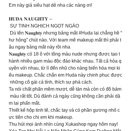
Em này giá siêu hạt dẻ nha các nàng ơi!
𝐇𝐔𝐃𝐀 𝐍𝐀𝐔𝐆𝐇𝐓𝐘 –
SỰ TINH NGHỊCH NGỌT NGÀO
Dù tên 𝐍𝐚𝐮𝐠𝐡𝐭𝐲 nhưng bảng mắt #Huda lại chẳng hề “
hư hỏng” chút nào. Với team mê makeup mắt thì phải t
ậu ngay bảng mắt này rồi nha
𝐍𝐚𝐮𝐠𝐡𝐭𝐲 có 18 ô với tông màu nude nhưng được tạo t
hành nhiều gam màu độc đáo khác nhau. Tất cả hòa q
uyện với nhau, từ lì đến nhũ cho nàng biến hóa mọi ki
ểu makeup. Chắc chắn em Huda này chinh phục được
những cô gái cá tính, thích sự phá cách.
Ta nói chất phấn mềm mượt, dễ tán mà còn có độ bám
màu rất tốt. Dù đánh cả ngày cũng không cần phải dặ
m lại phấn mắt.
Thiết kế hộp tinh tế, chắc tay và có phần gương nhỏ c
ực tiện cho chị em khi makeup.
Thu hút mọi ánh nhìn cùng Xukashop ngay hôm nay!