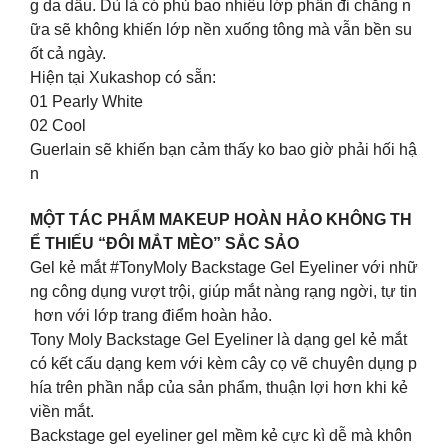
g da dầu. Dù là có phủ bao nhiêu lớp phấn đi chăng n
ữa sẽ không khiến lớp nền xuống tông mà vẫn bền su
ốt cả ngày.
Hiện tại Xukashop có sẵn:
01 Pearly White
02 Cool
Guerlain sẽ khiến bạn cảm thấy ko bao giờ phải hối hậ
n
MỘT TÁC PHẨM MAKEUP HOÀN HẢO KHÔNG TH
Ể THIẾU “ĐÔI MẮT MÈO” SẮC SẢO
Gel kẻ mắt #TonyMoly Backstage Gel Eyeliner với nhữ
ng công dụng vượt trội, giúp mắt nàng rạng ngời, tự tin
hơn với lớp trang điểm hoàn hảo.
Tony Moly Backstage Gel Eyeliner là dạng gel kẻ mắt
có kết cấu dạng kem với kèm cây cọ vẽ chuyên dụng p
hía trên phần nắp của sản phẩm, thuận lợi hơn khi kẻ
viền mắt.
Backstage gel eyeliner gel mềm kẻ cực kì dễ mà khôn