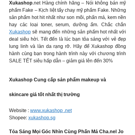
Xukashop
.net Hàng chính hãng – Nói không bán mỹ
phẩm Fake – Kịch liệt tẩy chay mỹ phẩm Fake. Những
sản phẩm hot hit nhất như son môi, phấn má, kem nền
hay các loại toner, serum, dưỡng ẩm. Chắc chắn
Xukashop
sẽ mang đến những sản phẩm hot nhất với
deal siêu hời. Tết đến là lúc bạn tỏa sáng với vẻ đẹp
lung linh và làn da rạng rỡ. Hãy để Xukashop đồng
hành cùng bạn trong hành trình này với chương trình
SALE TẾT siêu hấp dẫn – giảm giá lên đến 30%
Xukashop Cung cấp sản phẩm makeup và
skincare giá tốt nhất thị trường
Website :
www.xukashop .net
Shopee:
xukashop.sg
Tỏa Sáng Mọi Góc Nhìn Cùng Phấn Má Cha.nel Jo