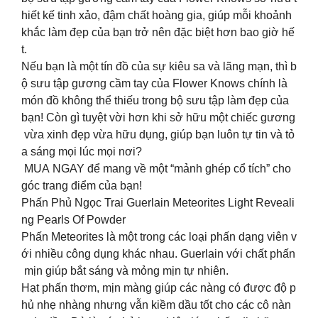
hiết kế tinh xảo, đậm chất hoàng gia, giúp mỗi khoảnh
khắc làm đẹp của bạn trở nên đặc biệt hơn bao giờ hế
t.
Nếu bạn là một tín đồ của sự kiêu sa và lãng mạn, thì b
ộ sưu tập gương cầm tay của Flower Knows chính là
món đồ không thể thiếu trong bộ sưu tập làm đẹp của
bạn! Còn gì tuyệt vời hơn khi sở hữu một chiếc gương
vừa xinh đẹp vừa hữu dụng, giúp bạn luôn tự tin và tỏ
a sáng mọi lúc mọi nơi?
MUA NGAY để mang về một “mảnh ghép cổ tích” cho
góc trang điểm của bạn!
Phấn Phủ Ngọc Trai Guerlain Meteorites Light Reveali
ng Pearls Of Powder
Phấn Meteorites là một trong các loại phấn dạng viên v
ới nhiều công dụng khác nhau. Guerlain với chất phấn
mịn giúp bắt sáng và mỏng mịn tự nhiên.
Hạt phấn thơm, mịn màng giúp các nàng có được độ p
hủ nhẹ nhàng nhưng vẫn kiềm dầu tốt cho các cô nàn