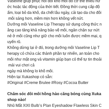
Vaseline giúp phục hồi đôi khô môi do cơ thể thiếu nư
ớc hoặc tác động của thời tiết. Đồng thời cung cấp độ
ẩm, loại bỏ da khô, da chết lâu ngày, cải tạo da cho đôi
môi sáng hơn, mềm mịn hơn không vết nứt.
Dưỡng môi Vaseline Lip Therapy sử dụng công thức n
âng cao tăng khả năng bảo vệ môi, ngăn chặn sự nứt
nẻ ở môi cũng như giữ cho môi luôn được mềm mại, q
uyến rũ.
Không dừng lại ở đó, trong dưỡng môi Vaseline Lip T
herapy có chứa các thành phần tự nhiên, an toàn cho
môi như mật ong và vitamin giúp bạn có thể tự tin thoải
mái vui chơi cả
ngày mà không lo khô môi.
Hiện tại Xukashop có sẵn:
#Original #Creme Brulee #Rosy #Cocoa Butter
Chăm sóc đôi môi hồng hào căng bóng cùng Xuka
shop nào!
Nhũ Mắt XIXI Bulb’s Plan Eyeshadow Flawless Skin C