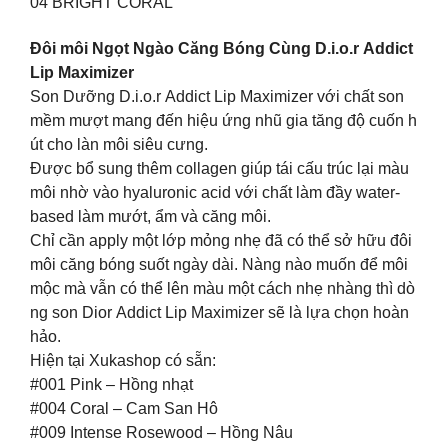
04 BRIGHT CORAL
Đôi môi Ngọt Ngào Căng Bóng Cùng D.i.o.r Addict
Lip Maximizer
Son Dưỡng D.i.o.r Addict Lip Maximizer với chất son
mềm mượt mang đến hiệu ứng nhũ gia tăng độ cuốn h
út cho làn môi siêu cưng.
Được bổ sung thêm collagen giúp tái cấu trúc lại màu
môi nhờ vào hyaluronic acid với chất làm đầy water-
based làm mướt, ẩm và căng môi.
Chỉ cần apply một lớp mỏng nhẹ đã có thể sở hữu đôi
môi căng bóng suốt ngày dài. Nàng nào muốn để môi
mộc mà vẫn có thể lên màu một cách nhẹ nhàng thì dò
ng son Dior Addict Lip Maximizer sẽ là lựa chọn hoàn
hảo.
Hiện tại Xukashop có sẵn:
#001 Pink – Hồng nhạt
#004 Coral – Cam San Hô
#009 Intense Rosewood – Hồng Nâu