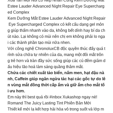
Xóa Tan Mọi Nỗi Lo Nếp Nhăn Cùng Kem Dưỡng Mắt
Estee Lauder Advanced Night Repair Eye Supercharg
ed Complex
Kem Dưỡng Mắt Estee Lauder Advanced Night Repair
Eye Supercharged Complex có kết cấu dạng gel mỏn
g giúp thấm nhanh vào da, không bết dính hay bí da ch
út nào. Lại không có mùi nên chị em không phải lo ngạ
i các thành phần tạo mùi nữa nhen.
Với công nghệ ChronoluxCB độc quyền thúc đẩy quá t
rình sửa chữa tự nhiên của da, mang một đôi mắt trôn
g trẻ hơn và tràn đầy sức sống giúp các cú đêm giảm d
ấu hiệu lão hoá làm sáng quầng thâm mắt.
Chứa các chiết xuất tảo biển, nấm men, hạt đậu nà
nh, Caffein giúp ngăn ngừa tác hại các gốc tự do lê
n vùng mắt đồng thời cấp ẩm và giữ ẩm cho mắt tố
i ưu hơn.
Em này thì best quá rồi #inbox Xukashop ngay nè!
Romand The Juicy Lasting Tint Phiên Bản Mới
Thiết kế mới lạ kết hợp hài hòa vỏ trong suốt và lớp m