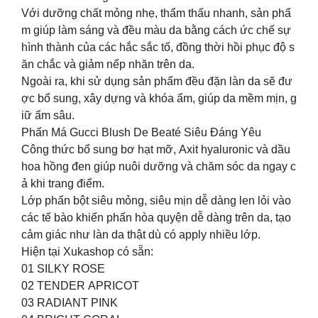
Với dưỡng chất mỏng nhẹ, thẩm thấu nhanh, sản phẩ
m giúp làm sáng và đều màu da bằng cách ức chế sự
hình thành của các hắc sắc tố, đồng thời hồi phục độ s
ăn chắc và giảm nếp nhăn trên da.
Ngoài ra, khi sử dụng sản phẩm đều đặn làn da sẽ đư
ợc bổ sung, xây dựng và khóa ẩm, giúp da mềm mịn, g
iữ ẩm sâu.
Phấn Má Gucci Blush De Beaté Siêu Đáng Yêu
Công thức bổ sung bơ hạt mỡ, Axit hyaluronic và dầu
hoa hồng đen giúp nuôi dưỡng và chăm sóc da ngay c
ả khi trang điểm.
Lớp phấn bột siêu mỏng, siêu mịn dễ dàng len lỏi vào
các tế bào khiến phấn hòa quyện dễ dàng trên da, tạo
cảm giác như làn da thật dù có apply nhiều lớp.
Hiện tại Xukashop có sẵn:
01 SILKY ROSE
02 TENDER APRICOT
03 RADIANT PINK