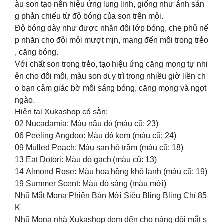
àu son tạo nên hiệu ứng lung linh, giống như ánh sán
g phản chiếu từ độ bóng của son trên môi.
Độ bóng dày như được nhân đôi lớp bóng, che phủ nế
p nhăn cho đôi môi mượt mịn, mang đến môi trong trẻo
, căng bóng.
Với chất son trong trẻo, tạo hiệu ứng căng mọng tự nhi
ên cho đôi môi, màu son duy trì trong nhiều giờ liền ch
o bạn cảm giác bờ môi sáng bóng, căng mọng và ngọt
ngào.
Hiện tại Xukashop có sẵn:
02 Nucadamia: Màu nâu đỏ (màu cũ: 23)
06 Peeling Angdoo: Màu đỏ kem (màu cũ: 24)
09 Mulled Peach: Màu san hô trầm (màu cũ: 18)
13 Eat Dotori: Màu đỏ gạch (màu cũ: 13)
14 Almond Rose: Màu hoa hồng khô lạnh (màu cũ: 19)
19 Summer Scent: Màu đỏ sáng (màu mới)
Nhũ Mắt Mona Phiên Bản Mới Siêu Bling Bling Chỉ 85
K
Nhũ Mona nhà Xukashop đem đến cho nàng đôi mắt s