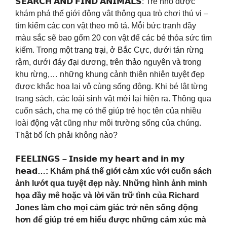
𝗦𝗘𝗔𝗥𝗖𝗛 𝗔𝗡𝗗 𝗙𝗜𝗡𝗗 𝗔𝗡𝗜𝗠𝗔𝗟𝗦: Trẻ nhỏ được
khám phá thế giới động vật thông qua trò chơi thú vị –
tìm kiếm các con vật theo mô tả. Mỗi bức tranh đầy
màu sắc sẽ bao gốm 20 con vật để các bé thỏa sức tìm
kiếm. Trong một trang trại, ở Bắc Cực, dưới tán rừng
rậm, dưới đáy đại dương, trên thảo nguyên và trong
khu rừng,… những khung cảnh thiên nhiên tuyệt đẹp
được khắc họa lại vô cùng sống động. Khi bé lật từng
trang sách, các loài sinh vật mới lại hiện ra. Thông qua
cuốn sách, cha mẹ có thể giúp trẻ học tên của nhiều
loài động vật cũng như môi trường sống của chúng.
Thật bổ ích phải không nào?
𝗙𝗘𝗘𝗟𝗜𝗡𝗚𝗦 – 𝗜𝗻𝘀𝗶𝗱𝗲 𝗺𝘆 𝗵𝗲𝗮𝗿𝘁 𝗮𝗻𝗱 𝗶𝗻 𝗺𝘆
𝗵𝗲𝗮𝗱…: Khám phá thế giới cảm xúc với cuốn sách
ảnh lướt qua tuyệt đẹp này. Những hình ảnh minh
họa đầy mê hoặc và lời văn trữ tình của Richard
Jones làm cho mọi cảm giác trở nên sống động
hơn để giúp trẻ em hiểu được những cảm xúc mà