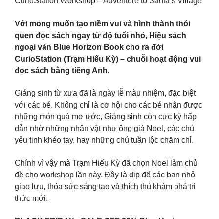
CurioStation Workshop – Adventure to Santa’s Village
Với mong muốn tạo niềm vui và hình thành thói
quen đọc sách ngay từ độ tuổi nhỏ, Hiệu sách
ngoại văn Blue Horizon Book cho ra đời
CurioStation (Trạm Hiếu Kỳ) – chuỗi hoạt động vui
đọc sách bằng tiếng Anh.
Giáng sinh từ xưa đã là ngày lễ màu nhiệm, đặc biệt
với các bé. Không chỉ là cơ hội cho các bé nhận được
những món quà mơ ước, Giáng sinh còn cực kỳ hấp
dẫn nhờ những nhân vật như ông già Noel, các chú
yêu tinh khéo tay, hay những chú tuần lộc chăm chỉ.
Chính vì vậy mà Trạm Hiếu Kỳ đã chọn Noel làm chủ
đề cho workshop lần này. Đây là dịp để các bạn nhỏ
giao lưu, thỏa sức sáng tạo và thích thú khám phá tri
thức mới.