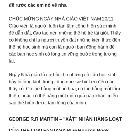
để rước các em nó về nha
CHÚC MỪNG NGÀY NHÀ GIÁO VIỆT NAM 20/11
Giáo viên là người luôn tận tâm cống hiến sức mình
để dẫn dắt, đào tạo nên những thế hệ trẻ tài giỏi. Thầy
cô không chỉ là người truyền đạt những kiến thức đến
thế hệ học sinh mà còn là người bạn đồng hành để
các bạn học sinh có lòng tin vững bước trong tương
lai.
Ngày Nhà giáo là cơ hội cho những cô cậu học sinh
bày tỏ lòng kính trọng cũng như sự biết ơn đến các
thầy cô. Có thể bằng một bó hoa, có thể bằng một tấm
thiệp, hoặc có thể bằng một món quà nào khác, miễn
sao thể hiện được tấm lòng của mình.
GEORGE R.R MARTIN – “XÁT” NHÂN HÀNG LOẠT
CỦA THỂ LOẠI FANTASY Blue Horizon Book