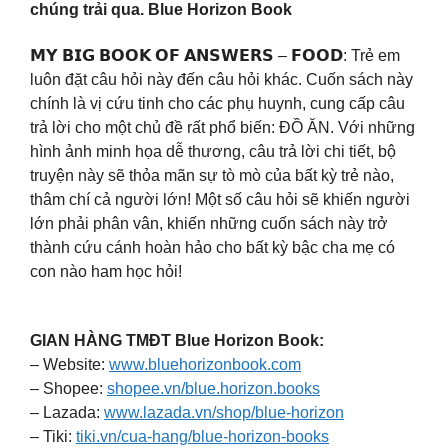
chúng trải qua. Blue Horizon Book
𝗠𝗬 𝗕𝗜𝗚 𝗕𝗢𝗢𝗞 𝗢𝗙 𝗔𝗡𝗦𝗪𝗘𝗥𝗦 – 𝗙𝗢𝗢𝗗: Trẻ em
luôn đặt câu hỏi này đến câu hỏi khác. Cuốn sách này
chính là vị cứu tinh cho các phụ huynh, cung cấp câu
trả lời cho một chủ đề rất phổ biến: ĐỒ ĂN. Với những
hình ảnh minh họa dễ thương, câu trả lời chi tiết, bộ
truyện này sẽ thỏa mãn sự tò mò của bất kỳ trẻ nào,
thâm chí cả người lớn! Một số câu hỏi sẽ khiến người
lớn phải phân vân, khiến những cuốn sách này trở
thành cứu cánh hoàn hảo cho bất kỳ bậc cha mẹ có
con nào ham học hỏi!
GIAN HÀNG TMĐT Blue Horizon Book:
– Website:
www.bluehorizonbook.com
– Shopee:
shopee.vn/blue.horizon.books
– Lazada:
www.lazada.vn/shop/blue-horizon
– Tiki:
tiki.vn/cua-hang/blue-horizon-books