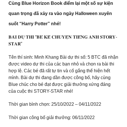
Cùng Blue Horizon Book điểm lại một số sự kiện
quan trọng đã xảy ra vào ngày Halloween xuyên
suốt “Harry Potter” nhé!
𝐁𝐀̀𝐈 𝐃𝐔̛̣ 𝐓𝐇𝐈 “𝐁𝐄́ 𝐊𝐄̂̉ 𝐂𝐇𝐔𝐘𝐄̣̂𝐍 𝐓𝐈𝐄̂́𝐍𝐆 𝐀𝐍𝐇 𝐒𝐓𝐎𝐑𝐘-
𝐒𝐓𝐀𝐑”
Tên thí sinh: Minh Khang Bài dự thi số: 5 BTC đã nhận
được video dự thi của các bạn nhỏ và chọn ra bài thi
hợp lệ. Các bé đã rất tự tin và cố gắng thể hiện hết
mình. Bài dự thi đang dần được công bố, hãy cùng
Blue chúc cho bé đạt được giải thưởng xứng đáng
của cuộc thi STORY-STAR nhé!
Thời gian bình chọn: 25/10/2022 – 04/11/2022
Thời gian công bố giải thưởng: 06/11/2022