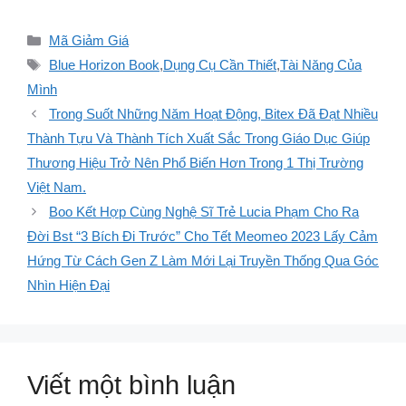
Danh
Mã Giảm Giá
mục
Thẻ
Blue Horizon Book
,
Dụng Cụ Cần Thiết
,
Tài Năng Của
Mình
Trong Suốt Những Năm Hoạt Động, Bitex Đã Đạt Nhiều
Thành Tựu Và Thành Tích Xuất Sắc Trong Giáo Dục Giúp
Thương Hiệu Trở Nên Phổ Biến Hơn Trong 1 Thị Trường
Việt Nam.
Boo Kết Hợp Cùng Nghệ Sĩ Trẻ Lucia Phạm Cho Ra
Đời Bst “3 Bích Đi Trước” Cho Tết Meomeo 2023 Lấy Cảm
Hứng Từ Cách Gen Z Làm Mới Lại Truyền Thống Qua Góc
Nhìn Hiện Đại
Viết một bình luận