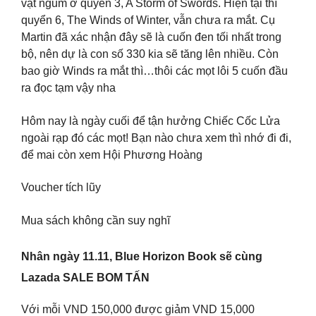
vật ngủm ở quyển 3, A Storm of Swords. Hiện tại thì
quyển 6, The Winds of Winter, vẫn chưa ra mắt. Cụ
Martin đã xác nhận đây sẽ là cuốn đen tối nhất trong
bộ, nên dự là con số 330 kia sẽ tăng lên nhiều. Còn
bao giờ Winds ra mắt thì…thôi các mọt lôi 5 cuốn đầu
ra đọc tạm vậy nha
Hôm nay là ngày cuối để tận hưởng Chiếc Cốc Lửa
ngoài rạp đó các mọt! Bạn nào chưa xem thì nhớ đi đi,
để mai còn xem Hội Phương Hoàng
Voucher tích lũy
Mua sách không cần suy nghĩ
Nhân ngày 11.11, Blue Horizon Book sẽ cùng
Lazada SALE BOM TẤN
Với mỗi VND 150,000 được giảm VND 15,000