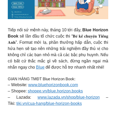
Tiếp nối sứ mệnh này, tháng 10 tới đây,
Blue Horizon
Book
sẽ lần đầu tổ chức cuộc thi “𝐁𝐞́ 𝐤𝐞̂̉ 𝐜𝐡𝐮𝐲𝐞̣̂𝐧 𝐓𝐢𝐞̂́𝐧𝐠
𝐀𝐧𝐡”. Format mới lạ, phần thưởng hấp dẫn, cuộc thi
hứa hẹn sẽ tạo nên những trải nghiệm đầy thú vị cho
không chỉ các bạn nhỏ mà cả các bậc phụ huynh. Nếu
có bất cứ thắc mắc gì về sách, đừng ngần ngại mà
nhắn ngay cho
Blue
để được hỗ trợ nhanh nhất nhé!
GIAN HÀNG TMĐT Blue Horizon Book:
– Website:
www.bluehorizonbook.com
– Shopee:
shopee.vn/blue.horizon.books
– Lazada:
www.lazada.vn/shop/blue-horizon
–
Tiki:
tiki.vn/cua-hang/blue-horizon-books