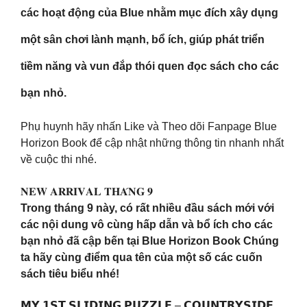
các hoạt động của Blue nhằm mục đích xây dụng
một sân chơi lành mạnh, bổ ích, giúp phát triển
tiềm năng và vun đắp thói quen đọc sách cho các
bạn nhỏ.
Phụ huynh hãy nhấn Like và Theo dõi Fanpage Blue
Horizon Book để cập nhật những thông tin nhanh nhất
về cuộc thi nhé.
𝐍𝐄𝐖 𝐀𝐑𝐑𝐈𝐕𝐀𝐋 𝐓𝐇𝐀́𝐍𝐆 𝟗
Trong tháng 9 này, có rất nhiều đầu sách mới với
các nội dung vô cùng hấp dẫn và bổ ích cho các
bạn nhỏ đã cập bến tại Blue Horizon Book Chúng
ta hãy cùng điểm qua tên của một số các cuốn
sách tiêu biểu nhé!
𝗠𝗬 𝟭𝗦𝗧 𝗦𝗟𝗜𝗗𝗜𝗡𝗚 𝗣𝗨𝗭𝗭𝗟𝗘 – 𝗖𝗢𝗨𝗡𝗧𝗥𝗬𝗦𝗜𝗗𝗘