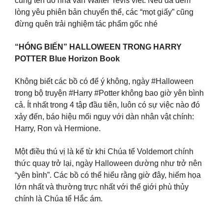
cùng tên do nhà văn Walter Tevis viết. Nếu đã đem
lòng yêu phiên bản chuyển thể, các “mọt giấy” cũng
đừng quên trải nghiệm tác phẩm gốc nhé
“HÓNG BIẾN” HALLOWEEN TRONG HARRY
POTTER Blue Horizon Book
Không biết các bồ có để ý không, ngày #Halloween
trong bộ truyện #Harry #Potter không bao giờ yên bình
cả. Ít nhất trong 4 tập đầu tiên, luôn có sự việc nào đó
xảy đến, báo hiệu mối nguy với dàn nhân vật chính:
Harry, Ron và Hermione.
Một điều thú vị là kể từ khi Chúa tể Voldemort chính
thức quay trở lại, ngày Halloween dường như trở nên
“yên bình”. Các bồ có thể hiểu rằng giờ đây, hiểm họa
lớn nhất và thường trực nhất với thế giới phù thủy
chính là Chúa tể Hắc ám.