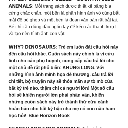
𝗔𝗡𝗜𝗠𝗔𝗟𝗦: Mỗi trang sách được thiết kế bằng bìa
cứng chắc chắn, một bên là phần hình ảnh vô cùng bắt
mắt để bé ghép và một bên là đoạn văn bản rất bắt tai.
Bé chỉ cần dùng đầu ngón tay để kéo các thanh trượt
và tạo nên hình ảnh con vật.
𝗪𝗛𝗬? 𝗗𝗜𝗡𝗢𝗦𝗔𝗨𝗥𝗦: Trẻ em luôn đặt câu hỏi này
đến câu hỏi khác. Cuốn sách này chính là vị cứu
tinh cho các phụ huynh, cung cấp câu trả lời cho
một chủ đề rất phổ biến: KHỦNG LONG. Với
những hình ảnh minh họa dễ thương, câu trả lời
chi tiết, bộ truyện này sẽ thỏa mãn sự tò mò của
bất kỳ trẻ nào, thậm chí cả người lớn! Một số câu
hỏi sẽ khiến người lớn phải phân vân, khiến
những cuốn sách này trở thành thứ cứu cánh
hoàn hảo cho bất kỳ bậc cha mẹ có con nào ham
học hỏi! Blue Horizon Book