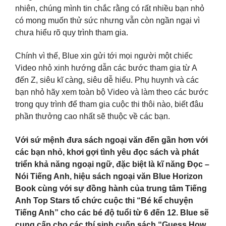
nhiên, chúng mình tin chắc rằng có rất nhiều bạn nhỏ
có mong muốn thử sức nhưng vẫn còn ngần ngại vì
chưa hiểu rõ quy trình tham gia.
Chính vì thế, Blue xin gửi tới mọi người một chiếc
Video nhỏ xinh hướng dẫn các bước tham gia từ A
đến Z, siêu kĩ càng, siêu dễ hiểu. Phụ huynh và các
bạn nhỏ hãy xem toàn bộ Video và làm theo các bước
trong quy trình để tham gia cuộc thi thôi nào, biết đâu
phần thưởng cao nhất sẽ thuộc về các bạn.
Với sứ mệnh đưa sách ngoại văn đến gần hơn với
các bạn nhỏ, khơi gợi tình yêu đọc sách và phát
triển khả năng ngoại ngữ, đặc biệt là kĩ năng Đọc –
Nói Tiếng Anh, hiệu sách ngoại văn Blue Horizon
Book cùng với sự đồng hành của trung tâm Tiếng
Anh Top Stars tổ chức cuộc thi “Bé kể chuyện
Tiếng Anh” cho các bé độ tuổi từ 6 đến 12. Blue sẽ
cung cấp cho các thí sinh cuốn sách “Guess How